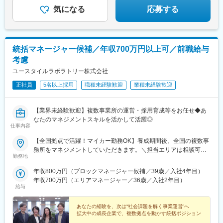
関東／茨城、栃木、群馬、埼玉、東京、神奈川■甲信越・北陸／新
気になる
応募する
潟■関西／兵庫■東海／静岡、愛知■中国・四国／岡山、広島■九
州・沖縄／福岡、佐賀☆養成期間は最寄り施設勤務
統括マネージャー候補／年収700万円以上可／前職給与
考慮
ユースタイルラボラトリー株式会社
正社員
5名以上採用
職種未経験歓迎
業種未経験歓迎
【業界未経験歓迎】複数事業所の運営・採用育成等をお任せ◆あ
なたのマネジメントスキルを活かして活躍◎
仕事内容
【全国拠点で活躍！マイカー勤務OK】養成期間後、全国の複数事
務所をマネジメントしていただきます。＼担当エリアは相談可
勤務地
能！／近隣エリアまたは全国から好きなエリアを相談できます！
《養成期間中の勤務地》現在は東京、横浜、埼玉、福岡の事業所
年収800万円（ブロックマネージャー候補／39歳／入社4年目）
で行っていますが、ご希望に合わせて、お住まいのエリアで行う
年収700万円（エリアマネージャー／36歳／入社2年目）
ことも可能です。また社宅の利用もできますので、ご面接時にお
給与
気軽にご相談ください。《養成期間後の勤務地》全国47都道府県
が対象※現在お住まいの地域又はジェネラルマネージャーと相談の
あなたの経験を、次は“社会課題を解く事業運営”へ
上決定《配属事業部について》障害福祉事業では「重度訪問介
拡大中の成長企業で、複数拠点を動かす統括ポジション
護」と「グループホーム」、高齢者事業では「訪問介護事業」を