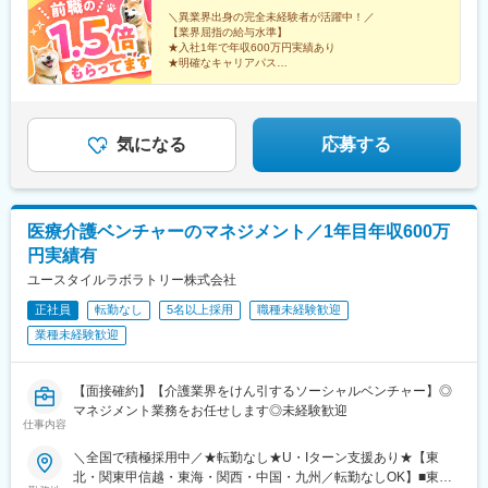
条駅、仙台駅、仙台駅(地下鉄)、川越市駅、新千葉駅、栄町駅(千
山、広島、山口、徳島、香川、愛媛、高知■九州／福岡、佐賀、長
＼異業界出身の完全未経験者が活躍中！／
葉県)、京成八幡駅、末広町駅(東京都)、府中競馬正門前駅、馬車
崎、熊本、大分、宮崎、鹿児島、沖縄☆江戸川・川崎・湘南・川
【業界屈指の給与水準】
道駅、梶が谷駅、反町駅、電鉄富山駅・エスタ前駅、北松本駅、
★入社1年で年収600万円実績あり
越・香川・徳島・青森・多摩川にて新規オープン★別事業へのキ
★明確なキャリアパス
日吉町駅、第一通り駅、太閤通駅、車道駅、四日市駅、びわ湖浜
ャリアチェンジによる昇格可能☆ページ下部「勤務地の一例」も
★介護経験ゼロからマネージャー輩出
大津駅、大宮駅(京都府)、清水五条駅、西大路三条駅、桃山駅、阿
ご参照ください【2／全国マネージャーコース】◆全国募集／引越
★資格取得費用は会社負担
倍野駅(地下鉄)、西梅田駅、南方駅(大阪府)、美章園駅、京橋駅(大
し手当・社宅◆入社半年の養成期間中は東京・神奈川・埼玉／所
★完全週休2日／転勤なし・UIターン可
阪府)、長堀橋駅、西川緑道公園駅、横川駅(広島県)、猿猴橋町
在地はHP参照⇒養成期間後の勤務地は現在お住まいの地域又はジ
気になる
応募する
駅、片原町駅(香川県)、市役所前駅(愛媛県)、中洲川端駅、天神南
ェネラルマネージャーと相談の上決定◆引越し手当支給・家賃無
駅、西黒崎駅、旦過駅、長崎駅(長崎県)、九品寺交差点駅、国府駅
料の借り上げ社宅提供☆早期キャリアアップしたい方に最適なポ
(熊本県)、祇園橋駅、加治屋町駅、鹿児島中央駅、旭橋駅
ジション
医療介護ベンチャーのマネジメント／1年目年収600万
円実績有
ユースタイルラボラトリー株式会社
正社員
転勤なし
5名以上採用
職種未経験歓迎
業種未経験歓迎
【面接確約】【介護業界をけん引するソーシャルベンチャー】◎
マネジメント業務をお任せします◎未経験歓迎
仕事内容
＼全国で積極採用中／★転勤なし★U・Iターン支援あり★【東
北・関東甲信越・東海・関西・中国・九州／転勤なしOK】■東北