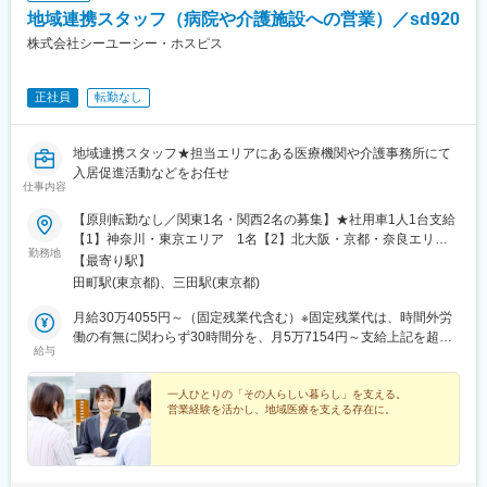
地域連携スタッフ（病院や介護施設への営業）／sd920
株式会社シーユーシー・ホスピス
正社員
転勤なし
地域連携スタッフ★担当エリアにある医療機関や介護事務所にて
入居促進活動などをお任せ
仕事内容
【原則転勤なし／関東1名・関西2名の募集】★社用車1人1台支給
【1】神奈川・東京エリア 1名【2】北大阪・京都・奈良エリア
勤務地
1名【3】北大阪・兵庫エリア １名上記いずれか希望のエリア
【最寄り駅】
に配属※居住地やご希望を最大限考慮して担当エリアを決定します
田町駅(東京都)、三田駅(東京都)
＜神奈川・東京エリア＞東京都町田市（2施設）、神奈川県全域
（9施設）※今年度新規開設１施設含む＜大阪・京都・奈良・兵庫
月給30万4055円～（固定残業代含む）※固定残業代は、時間外労
エリア＞大阪府全域（4施設）、京都府京都市（2施設）、奈良県
働の有無に関わらず30時間分を、月5万7154円～支給上記を超え
給与
奈良市（1施設）、兵庫県神戸市、尼崎市（3施設）【本社】東京
る時間外労働分は追加で支給※実際の平均残業は月10時間程度で
都港区芝浦3丁目1-1 msb Tamachi 田町ステーションタワーN 15
すが、固定残業代は30時間分支給いたします※賞与は業績給にて
階※受動喫煙対策：屋内禁煙
月給での支給に変更になります※管理監督者での採用の場合通勤交
一人ひとりの「その人らしい暮らし」を支える。
営業経験を活かし、地域医療を支える存在に。
通費・残業手当は給与に含まれます 賞与は業績給にて月給での
支給に変更になります