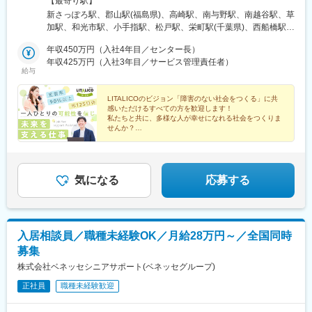
【最寄り駅】
朝霞台（新）千葉県：千葉中央公園、柏西口、西船橋、松戸西口
新さっぽろ駅、郡山駅(福島県)、高崎駅、南与野駅、南越谷駅、草
中通、市原（新）東京都：水道橋、錦糸町、上野（新）、秋葉
加駅、和光市駅、小手指駅、松戸駅、栄町駅(千葉県)、西船橋駅、
原、日暮里、新小岩、葛西駅前、亀有、大塚、新橋神奈川県：横
柏駅、内幸町駅、日暮里駅(舎人ライナー)、岩本町駅、水道橋駅、
浜都築、川崎、川崎駅前南、二俣川、本厚木、横須賀（新）、大
年収450万円（入社4年目／センター長）
向原駅(東京都)、錦糸町駅、葛西駅、亀有駅、新小岩駅、センター
和（新）、小田原（新）長野県：松本（新）静岡県：静岡、富士
年収425万円（入社3年目／サービス管理責任者）
南駅、本厚木駅、川崎駅、京急川崎駅、二俣川駅、名鉄岐阜駅、
給与
（新）愛知県：藤が丘、八事、大曽根、春日井（新）、尾張一
新静岡駅、尾張一宮駅、金山駅(愛知県)、平安通駅、藤が丘駅(愛
宮、名古屋金山、豊田岐阜県：岐阜大阪府：大阪梅田、住道奈良
知県)、八事駅、豊田市駅、椥辻駅、京都河原町駅、大宮駅(京都
県：奈良（新）京都府：京都駅前、京都駅南、山科醍醐、伏見桃
LITALICOのビジョン「障害のない社会をつくる」に共
府)、京都駅、烏丸御池駅、東寺駅、桃山御陵前駅、宇治駅(奈良
感いただけるすべての方を歓迎します！
山、四条大宮、四条河原町、烏丸御池、宇治岡山県：倉敷広島
線)、北新地駅、住道駅、倉敷市駅、横川駅、立町駅、広島駅、稲
私たちと共に、多様な人が幸せになれる社会をつくりま
県：広島、広島駅南、広島横川、広島紙屋町・新＝新規開設拠
荷町駅(広島県)、新札幌駅、新越谷駅、葭川公園駅、京成西船駅、
せんか？
点。開設前、別拠点配属の可能性あり・詳細：『LITALICOワーク
新橋駅、日暮里駅、秋葉原駅、九段下駅、大塚駅(東京都)、岐阜
◎累計就職者数17,000名超え
ス 全国一覧』参照・勤務地：希望考慮の上、通勤1時間圏内で配
駅、静岡駅、名鉄一宮駅、尾頭橋駅、大曽根駅、新豊田駅、祇園
◎見学・相談満足度91%
属先を決定予定。上記以外の拠点希望も歓迎※受動喫煙対策：屋内
四条駅、四条大宮駅、四条駅(京都市営)、九条駅(京都府)、伏見桃
◎オンライン事業説明会開催中
全面禁煙
山駅、東梅田駅、倉敷駅、横川駅(広島県)、紙屋町東駅、松川町
気になる
応募する
駅、千葉中央駅、東中山駅、虎ノ門駅、西日暮里駅、神田駅(東京
都)、後楽園駅、大塚駅前駅、日吉町駅、西一宮駅、清水五条駅、
烏丸駅、十条駅(京都府・近鉄線)、桃山駅、大阪梅田駅(阪神線)、
横川一丁目駅、県庁前駅(広島県)、猿猴橋町駅、的場町駅
入居相談員／職種未経験OK／月給28万円～／全国同時
募集
株式会社ベネッセシニアサポート(ベネッセグループ)
正社員
職種未経験歓迎