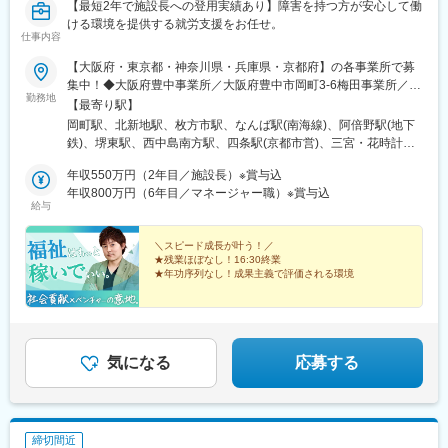
【最短2年で施設長への登用実績あり】障害を持つ方が安心して働
ける環境を提供する就労支援をお任せ。
仕事内容
【大阪府・東京都・神奈川県・兵庫県・京都府】の各事業所で募
集中！◆大阪府豊中事業所／大阪府豊中市岡町3-6梅田事業所／大
勤務地
阪府大阪市北区梅田1-2-2枚方事業所／大阪府枚方市岡東町12-1な
【最寄り駅】
んば事業所／大阪府大阪市浪速区難波中2-2-20天王寺事業所／大
岡町駅、北新地駅、枚方市駅、なんば駅(南海線)、阿倍野駅(地下
阪府大阪市阿倍野区阿倍野筋3-10-1堺東事業所／大阪府堺市堺区
鉄)、堺東駅、西中島南方駅、四条駅(京都市営)、三宮・花時計前
新町4-7新大阪事業所／大阪府大阪市淀川区西中島5-6-9◆京都府
駅、西明石駅、淡路町駅、川崎駅、豊中駅、西梅田駅、宮之阪
四条烏丸事業所／京都府京都市中京区室町通り四条菊水鉾町
年収550万円（2年目／施設長）※賞与込
駅、日本橋駅(大阪府)、阿倍野駅(阪堺線)、新大阪駅、烏丸駅、貿
569◆兵庫県神戸三宮事業所／兵庫県神戸市中央区八幡通4-2-18
年収800万円（6年目／マネージャー職）※賞与込
易センター駅、小川町駅(東京都)、京急川崎駅、東梅田駅、近鉄日
給与
明石事業所／兵庫県明石市小久保2丁目6-1◆東京都秋葉原事業所
本橋駅、大阪阿部野橋駅、南方駅(大阪府)、烏丸御池駅、神戸三宮
／東京都千代田区神田須田町1-5◆神奈川県川崎事業所／神奈川県
駅(阪神)、神田駅(東京都)、尻手駅
川崎市幸区大宮町14-4※受動喫煙対策あり（オフィス内禁煙）
＼スピード成長が叶う！／
★残業ほぼなし！16:30終業
★年功序列なし！成果主義で評価される環境
急成長中の今だからこそ、20代で施設長への昇進例も多
数！
未経験から裁量大きくお任せします。
「成長も、私生活も、高収入も」本気で狙える環境で
す。
気になる
応募する
締切間近