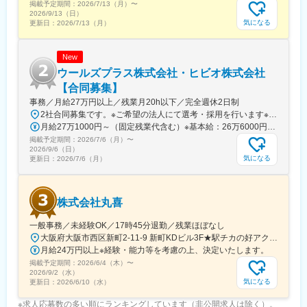
掲載予定期間：
2026/7/13（月）
〜
2026/9/13（日）
気になる
更新日：
2026/7/13（月）
New
ウールズプラス株式会社・ヒビオ株式会社
【合同募集】
事務／月給27万円以上／残業月20h以下／完全週休2日制
2社合同募集です。※ご希望の法人にて選考・採用を行います※配属先については、入社された法人内でご希望を考慮の上決定します大阪府大阪市北区西天満2-10-2 幸田ビル5階※ウールズプラス株式会社、ヒビオ株式会社ともに上記住所での勤務となります※オフィス内禁煙＜各社共通＞
月給27万1000円～（固定残業代含む）※基本給：26万6000円～※固定残業代は、時間外労働の有無に関わらず月2.45時間分を、一律5000円支給※上記を超える時間外労働分は追加で支給＜各社共通＞
掲載予定期間：
2026/7/6（月）
〜
2026/9/6（日）
気になる
更新日：
2026/7/6（月）
株式会社丸喜
一般事務／未経験OK／17時45分退勤／残業ほぼなし
大阪府大阪市西区新町2-11-9 新町KDビル3F★駅チカの好アクセス！飲食店も豊富な人気エリアです♪★自転車通勤も可能【詳細・交通】■『西大橋駅』より徒歩4分■『西長堀駅』・『四ツ橋駅』より徒歩6分■『阿波座駅』より徒歩9分■『本町駅』・『心斎橋駅』より徒歩11分
月給24万円以上※経験・能力等を考慮の上、決定いたします。
掲載予定期間：
2026/6/4（木）
〜
2026/9/2（水）
気になる
更新日：
2026/6/10（水）
※求人応募数の多い順にランキングしています（非公開求人は除く）。