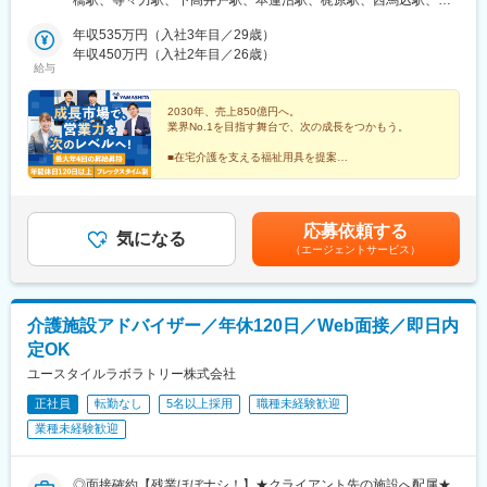
など）・埼玉県（さいたま市など）・千葉県（千葉市など）・茨
馬高野台駅、南阿佐ケ谷駅、高田馬場駅、綾瀬駅、西国分寺駅、
城県（水戸市）・栃木県（宇都宮市／足利市）・群馬県（前橋
年収535万円（入社3年目／29歳）
調布駅、田無駅、新横浜駅、上大岡駅、二俣川駅、武蔵新城駅、
市）■東海■・愛知県（名古屋市／豊田市／豊橋市／小牧市）・静
年収450万円（入社2年目／26歳）
鷺沼駅、湘南深沢駅、淵野辺駅、南林間駅、南浦和駅、大宮駅(埼
給与
岡県（静岡市／浜松市／沼津市／焼津市／富士市）・岐阜県（岐
玉県)、北上尾駅、本川越駅、鎌ケ谷大仏駅、二俣新町駅、北柏
阜市）・三重県（四日市市）■信越・北陸■・長野県（長野市）・
駅、おゆみ野駅、市川駅、動物公園駅、常陸青柳駅、駅東公園前
山梨県（甲府市）・石川県（金沢市）・富山県（富山市）・福井
2030年、売上850億円へ。
駅、足利駅、前橋大島駅、黄金駅(愛知県)、黒川駅(愛知県)、笠寺
業界No.1を目指す舞台で、次の成長をつかもう。
県（福井市）■関西■・大阪府・兵庫県（神戸市／尼崎市／姫路
駅、本山駅(愛知県)、土橋駅(愛知県)、市役所前駅(愛知県)、岩倉
市）・京都府（京都市）・奈良県（奈良市／天理市）・滋賀県
駅(愛知県)、静岡駅、大岡駅(静岡県)、富士駅、藤枝駅、天竜川
■在宅介護を支える福祉用具を提案
（大津市／彦根市）・和歌山県（和歌山市／田辺市）■中国■・広
■仲間と高め合えるチーム制
駅、細畑駅、中川原駅、安茂里駅、酒折駅、西金沢駅、南富山
■成果・意欲次第で早期キャリアアップ
島県（広島市）・岡山県（岡山市）■四国■・香川県（高松市）■
駅、新福井駅、蒲生四丁目駅、萱島駅、弁天町駅、長田駅(大阪
■フレックス＆年休120日以上
九州■・福岡県（福岡市）
府)、新金岡駅、藤井寺駅、東部市場前駅、南吹田駅、大開駅、立
■20～30代活躍中
応募依頼する
花駅、飾磨駅、竹田駅(京都府)、北山駅(京都府)、上桂駅、前栽
気になる
（エージェントサービス）
駅、尼ケ辻駅、瀬田駅(滋賀県)、ひこね芹川駅、六十谷駅、紀伊新
庄駅、福島町駅、大元駅、沖松島駅、大橋駅(福岡県)、赤羽橋駅、
松原駅(東京都)、栄町駅(東京都)、阿佐ケ谷駅、西早稲田駅、小菅
駅、布田駅、港南中央駅、矢部駅、川越市駅、市川真間駅、本笠
介護施設アドバイザー／年休120日／Web面接／即日内
寺駅、名古屋大学駅、札木駅、鴫野駅、高鷲駅、新開地駅、西観
定OK
音町駅、木太町駅、芝公園駅、荒川車庫前駅、川越駅、東山公園
駅(愛知県)、豊橋公園前駅、上沢駅
ユースタイルラボラトリー株式会社
正社員
転勤なし
5名以上採用
職種未経験歓迎
業種未経験歓迎
◎面接確約【残業ほぼナシ！】★クライアント先の施設へ配属★