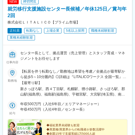
締切間近
NEW
就労移行支援施設センター長候補／年休125日／賞与年
2回
株式会社ＬＩＴＡＬＩＣＯ【プライム市場】
正社員
転勤なし
上場企業
5名以上採用
職種未経験歓迎
業種未経験歓迎
センター長として、拠点運営（売上管理）とスタッフ育成・マネ
ジメントをお任せします
仕事内容
【転居を伴う転勤なし／勤務地は希望を考慮／全拠点が最寄駅か
ら徒歩5～10分圏内】◎詳細は『LITALICOワークス 全国一覧』の
勤務地
検索でご確認いただけます。■北海道：札幌、函館■福島県：福
【最寄り駅】
島、郡山■栃木県：宇都宮■埼玉県：さいたま、和光、所沢、越
新さっぽろ駅、西４丁目駅、札幌駅、狸小路駅、さっぽろ駅、郡
谷、草加、朝霞■千葉県：千葉、柏、船橋、松戸、市原■東京都：
山駅(福島県)、福島駅(福島県)、宇都宮駅、大宮駅(埼玉県)、南与
東京23区、八王子、三鷹、府中、立川■神奈川県：横浜、川崎、
野駅、和光市駅、小手指駅、南越谷駅、草加駅、栄町駅(千葉県)、
横須賀、大和、厚木■静岡県：静岡、浜松、富士■愛知県：名古
年収500万円（入社6年目／エリアマネージャー）
柏駅、西船橋駅、松戸駅、水道橋駅、錦糸町駅、岩本町駅、日暮
屋、春日井、尾張旭、豊明、一宮、豊田、岡崎■新潟県：新潟■富
年収450万円（入社4年目／センター長）
里駅(舎人ライナー)、葛西駅、新板橋駅、亀有駅、新小岩駅、向原
給与
山県：富山■大阪府：大阪、池田■奈良県：奈良■京都府：京都、
駅(東京都)、赤羽駅、高田馬場駅、蒲田駅、五反田駅、内幸町駅、
宇治■岡山県：倉敷■広島県：広島、福山■熊本県：熊本■福岡県：
中目黒駅、南新宿駅、新宿御苑前駅、京王八王子駅、三鷹駅、府
久留米※上記には新規開設予定（住所未確定）の拠点もございま
◆福祉業界未経験も歓迎
中駅(東京都)、立川南駅、立川北駅、センター南駅、新横浜駅、関
◆異業種/異業界からの転職者が多数活躍中
す。※上記以外の拠点希望も歓迎※別拠点（ご希望エリア内）での
内駅、桜木町駅、戸塚駅、京急川崎駅、川崎駅、二俣川駅、本厚
◆創業15年で支援実績1万5000人超