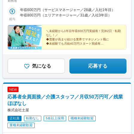
勤務地
／北海道、青森、岩手、宮城、山形、福島■関東甲信越／茨城、栃
木、群馬、埼玉、千葉、東京、神奈川、新潟、富山、山梨、長野■
年収600万円（サービスマネージャー／28歳／入社1年目）
東海／岐阜、静岡、愛知、三重■関西／滋賀、京都、大阪、兵庫、
年収800万円（エリアマネージャー／31歳／入社3年目）
奈良、和歌山■中国・四国／岡山、広島、山口、徳島、香川、愛
給与
媛、高知■九州／福岡、佐賀、長崎、熊本、大分、宮崎、鹿児島、
沖縄★【エリア勤務希望・移住希望の方優遇】：サポート制度も
＼未経験から1年目年収600万円実績有！完休2日・転勤
充実していますので、現在のお住まいに関わらずご希望をお知ら
なし！／
◆需要が高まり続ける業界でマネジメント職に
せください！☆『寮費無料プラン』あり（規定有）：下記勤務地
◆未経験でも月給40万円スタート実績有
希望・移住希望の方はお気軽にご相談ください！※【北海道】【東
◆30～40代の女性マネジャー多数活躍中
京都】【神奈川県】【新潟県】【三重県】【滋賀県】【沖縄県】
◆会社負担で資格取得可能
での勤務の場合★全国のご希望勤務地へU・Iターン可能・初期費
◆株式上場を目指す急成長ベンチャー
用会社負担等の移住支援あり（規定有）・U・Iターン転勤希望者
気になる
応募する
への1年間の支援あり（規定有）★江戸川・川崎・湘南・川越・香
川・徳島・青森にて新規事業所オープン！
NEW
応募者全員面接／介護スタッフ／月収50万円可／残業
ほぼなし
株式会社土屋
正社員
転勤なし
5名以上採用
職種未経験歓迎
業種未経験歓迎