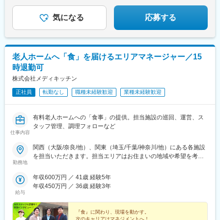
気になる
応募する
老人ホームへ「食」を届けるエリアマネージャー／15
時退勤可
株式会社メディキッチン
正社員
転勤なし
職種未経験歓迎
業種未経験歓迎
有料老人ホームへの「食事」の提供。担当施設の巡回、運営、ス
タッフ管理、調理フォローなど
仕事内容
関西（大阪/奈良/他）、関東（埼玉/千葉/神奈川/他）にある各施設
を担当いただきます。担当エリアはお住まいの地域や希望を考慮
勤務地
して決定します。※転居を伴う転勤はありません。※担当エリアの
施設への直行直帰が基本となります。※担当エリアは、車で1時間
年収600万円 ／ 41歳 経験5年
以内の範囲の場合が多いです。
年収450万円 ／ 36歳 経験3年
給与
『食』に関わり、現場を動かす。
次のキャリアはマネジメントへ！