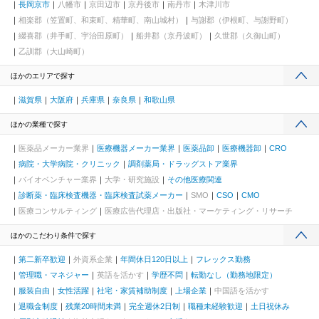
長岡京市
八幡市
京田辺市
京丹後市
南丹市
木津川市
相楽郡（笠置町、和束町、精華町、南山城村）
与謝郡（伊根町、与謝野町）
綴喜郡（井手町、宇治田原町）
船井郡（京丹波町）
久世郡（久御山町）
乙訓郡（大山崎町）
ほかのエリアで探す
滋賀県
大阪府
兵庫県
奈良県
和歌山県
ほかの業種で探す
医薬品メーカー業界
医療機器メーカー業界
医薬品卸
医療機器卸
CRO
病院・大学病院・クリニック
調剤薬局・ドラッグストア業界
バイオベンチャー業界
大学・研究施設
その他医療関連
診断薬・臨床検査機器・臨床検査試薬メーカー
SMO
CSO
CMO
医療コンサルティング
医療広告代理店・出版社・マーケティング・リサーチ
ほかのこだわり条件で探す
第二新卒歓迎
外資系企業
年間休日120日以上
フレックス勤務
管理職・マネジャー
英語を活かす
学歴不問
転勤なし（勤務地限定）
服装自由
女性活躍
社宅・家賃補助制度
上場企業
中国語を活かす
退職金制度
残業20時間未満
完全週休2日制
職種未経験歓迎
土日祝休み