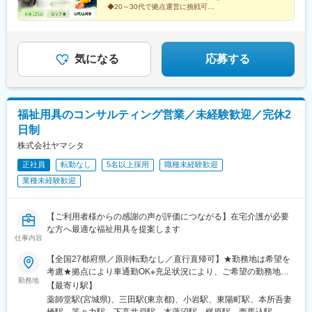
ご案内になる可能性あり※受動喫煙対策：屋内全面禁煙★全国に拠
木駅、新潟駅、新静岡駅、浜松駅、丸の内駅(愛知県)、名鉄名古屋
◆20～30代で拠点運営に挑戦可
点があり事例も豊富！共通の相談チャットで、拠点を超えて相談
駅、久屋大通駅、岩塚駅、高蔵寺駅、藤が丘駅(愛知県)、八事駅、
「売上だけで終わらないマネジメントへ」
することができます。
平安通駅、勝川駅、尾張一宮駅、金山駅(愛知県)、豊田市駅、東岡
誰かの人生に向き合い社会課題の解決に挑む仲間を募集
崎駅、北新地駅、大阪梅田駅(阪急線)、西梅田駅、西中島南方駅、
します
石橋阪大前駅、京都河原町駅、烏丸御池駅、大宮駅(京都府)、京都
気になる
応募する
駅、東寺駅、桃山御陵前駅、宇治駅(奈良線)、椥辻駅、倉敷市駅、
広島駅、稲荷町駅(広島県)、横川駅、立町駅、水道町駅、新札幌
駅、西８丁目駅、豊水すすきの駅、曽根田駅、新越谷駅、葭川公
園駅、京成西船駅、九段下駅、秋葉原駅、日暮里駅、板橋駅、大
福祉用具のコンサルティング営業／未経験歓迎／完休2
塚駅(東京都)、赤羽岩淵駅、西早稲田駅、京急蒲田駅、不動前駅、
日制
新橋駅、代官山駅、新宿駅、新宿三丁目駅、八王子駅、府中競馬
正門前駅、立川駅、日本大通り駅、静岡駅、第一通り駅、伏見駅
株式会社ヤマシタ
(愛知県)、近鉄名古屋駅、栄町駅(愛知県)、大曽根駅、名鉄一宮
正社員
転勤なし
5名以上採用
職種未経験歓迎
駅、尾頭橋駅、新豊田駅、東梅田駅、中津駅(地下鉄)、福島駅(大
業種未経験歓迎
阪府・阪神線)、新大阪駅、祇園四条駅、四条駅(京都市営)、四条
大宮駅、九条駅(京都府)、伏見桃山駅、倉敷駅、松川町駅、横川駅
(広島県)、紙屋町東駅、通町筋駅、大通駅、北１２条駅、すすきの
【ご利用者様からの感謝の声が評価につながる】在宅介護が必要
駅、千葉中央駅、東中山駅、後楽園駅、神田駅(東京都)、西日暮里
な方へ最適な福祉用具を提案します
駅、下板橋駅、大塚駅前駅、学習院下駅、大崎広小路駅、虎ノ門
仕事内容
駅、恵比寿駅、都庁前駅、府中本町駅、馬車道駅、日吉町駅、新
浜松駅、国際センター駅、名古屋駅、栄駅(愛知県)、西一宮駅、大
【全国27都府県／原則転勤なし／直行直帰可】★勤務地は希望を
阪梅田駅(阪神線)、中津駅(大阪府・阪急線)、渡辺橋駅、南方駅(大
考慮★拠点により車通勤OK※充足状況により、ご希望の勤務地で
勤務地
阪府)、清水五条駅、烏丸駅、十条駅(京都府・近鉄線)、桃山駅、
の募集が終了している場合があります。※転居を伴う転勤の有無
【最寄り駅】
猿猴橋町駅、的場町駅、横川一丁目駅、県庁前駅(広島県)、九品寺
は、半年ごとに希望を伺い、選択いただけます。■東北■・宮城県
薬師堂駅(宮城県)、三田駅(東京都)、小岩駅、東陽町駅、本所吾妻
交差点駅
（仙台市）■関東■・東京都（東京23区など）・神奈川県（横浜市
橋駅、等々力駅、下高井戸駅、本蓮沼駅、梶原駅、西馬込駅、練