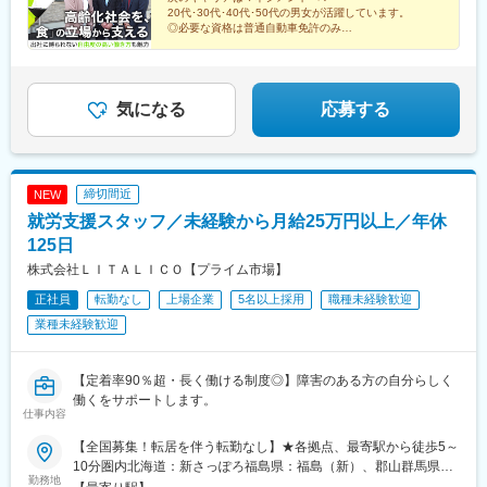
20代･30代･40代･50代の男女が活躍しています。
◎必要な資格は普通自動車免許のみ
◎食を通じて喜びを届けるお仕事
◎賞与あり・昇給あり・各種手当充実
◎希望休で連休も取得可能！
気になる
応募する
締切間近
NEW
就労支援スタッフ／未経験から月給25万円以上／年休
125日
株式会社ＬＩＴＡＬＩＣＯ【プライム市場】
正社員
転勤なし
上場企業
5名以上採用
職種未経験歓迎
業種未経験歓迎
【定着率90％超・長く働ける制度◎】障害のある方の自分らしく
働くをサポートします。
仕事内容
【全国募集！転居を伴う転勤なし】★各拠点、最寄駅から徒歩5～
10分圏内北海道：新さっぽろ福島県：福島（新）、郡山群馬県：
勤務地
高崎東口埼玉県：さいたま浦和、和光、小手指、南越谷、草加、