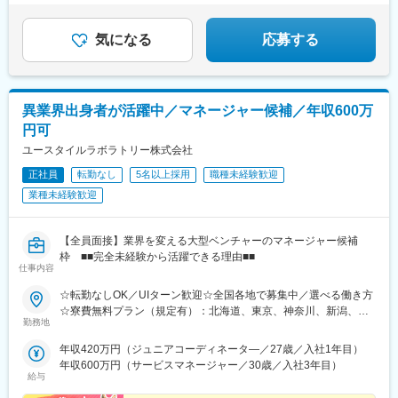
あり
金山駅(愛知県)、東岡崎駅、あすなろう四日市駅、津駅、島ノ関
◇年休120日以上＆残業月7hで働きやすさも
駅、四条駅(京都市営)、烏丸駅、京都河原町駅、西院駅(阪急線)、
桃山御陵前駅、烏丸御池駅、大阪阿部野橋駅、大阪駅、新大阪
気になる
応募する
駅、淡路駅、文の里駅、枚方市駅、大阪城北詰駅、堺筋本町駅、
泉佐野駅、三宮・花時計前駅、尼崎駅(東海道本線)、姫路駅、西宮
北口駅、三田駅(兵庫県)、神戸三宮駅(阪神)、奈良駅、近鉄奈良
駅、新王寺駅、和歌山市駅、岡山駅前駅、倉敷市駅、横川一丁目
異業界出身者が活躍中／マネージャー候補／年収600万
駅、稲荷町駅(広島県)、広島駅、福山駅、呉駅、銀山町駅、西条駅
円可
(広島県)、下関駅、高松築港駅、松山市駅、天神駅、博多駅、小倉
駅(福岡県)、黒崎駅、西鉄久留米駅、戸畑駅、佐賀駅、八千代町
ユースタイルラボラトリー株式会社
駅、水道町駅、新水前寺駅前駅、熊本駅前駅、古国府駅、宮崎
正社員
転勤なし
5名以上採用
職種未経験歓迎
駅、高見橋駅、県庁前駅(沖縄県)、大通駅、榴ケ岡駅、あおば通
業種未経験歓迎
駅、南越谷駅、朝霞台駅、本川越駅、八木崎駅、京成西船駅、本
八幡駅(都営線)、岩本町駅、八王子駅、府中本町駅、京急蒲田駅、
桜木町駅、石上駅、武蔵溝ノ口駅、登戸駅、神奈川駅、地鉄ビル
【全員面接】業界を変える大型ベンチャーのマネージャー候補
前駅、西松本駅、市役所前駅(長野県)、岐阜駅、新静岡駅、浜松
枠 ■■完全未経験から活躍できる理由■■
駅、近鉄名古屋駅、千種駅、東別院駅、近鉄四日市駅、大津駅、
仕事内容
祇園四条駅、西院駅(京福線)、伏見桃山駅、丸太町駅(京都市営)、
天王寺駅前駅、福島駅(大阪環状線)、西中島南方駅、ＪＲ淡路駅、
☆転勤なしOK／UIターン歓迎☆全国各地で募集中／選べる働き方
昭和町駅(大阪府)、枚方公園駅、大阪ビジネスパーク駅、本町駅、
☆寮費無料プラン（規定有）：北海道、東京、神奈川、新潟、三
勤務地
貿易センター駅、神戸三宮駅(阪急・神戸高速)、山陽姫路駅、阪神
重、滋賀、沖縄☆マイカー通勤手当有【1／地元マネージャーコー
国道駅、三田本町駅、三宮駅(神戸新交通)、王寺駅、岡山駅、倉敷
ス】◇地元採用・転勤なし可■東北／北海道、青森、岩手、宮城、
年収420万円（ジュニアコーディネータ―／27歳／入社1年目）
駅、横川駅、的場町駅、高松駅(香川県)、西鉄福岡駅、祇園駅(福
山形、福島■関東甲信越／茨城、栃木、群馬、埼玉、千葉、東京、
年収600万円（サービスマネージャー／30歳／入社3年目）
岡県)、平和通駅、黒崎駅前駅、長崎駅前駅、通町筋駅、新水前寺
神奈川、新潟、富山、山梨、長野■東海／岐阜、静岡、愛知、三重
給与
駅、熊本駅、鹿児島中央駅前駅、美栄橋駅、西４丁目駅、北１２
■関西／滋賀、京都、大阪、兵庫、奈良、和歌山■中国・四国／岡