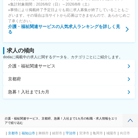
※集計対象期間：2026/8/2（日）～2026/8/8（土）
※事情により掲載終了予定日よりも前に求人募集が終了していることもご
ざいます。その場合は当サイトから応募はできませんので、あらかじめご
了承ください。
介護・福祉関連サービス
の人気求人ランキングを詳しく見
る
求人の傾向
dodaに掲載中の求人に関するデータを、カテゴリごとにご紹介します。
介護・福祉関連サービス
京都府
急募！入社まで1カ月
介護・福祉関連サービス、京都府、急募！入社まで1カ月の転職・求人情報をエリ
アで絞り込む
京都市
福知山市
舞鶴市
綾部市
宇治市
宮津市
亀岡市
城陽市
向日市