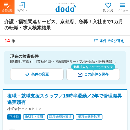
会員登録
ログイン
気になる
メニュー
介護・福祉関連サービス、京都府、急募！入社まで1カ月
の転職・求人検索結果
14
条件で並び替え
件
現在の検索条件
[勤務地]京都府 [業種]介護・福祉関連サービス-医薬品・医療機器・ライフサイエンス・医療系サービス [詳細条件](募集・採用情報)急募！入社まで1カ月
新着求人をいつでもチェック
条件の変更
この条件を保存
復職・就職支援スタッフ／16時半退勤／2年で管理職昇
進実績有
株式会社ｍｏｏｂｌｅ
正社員
5名以上採用
職種未経験歓迎
業種未経験歓迎