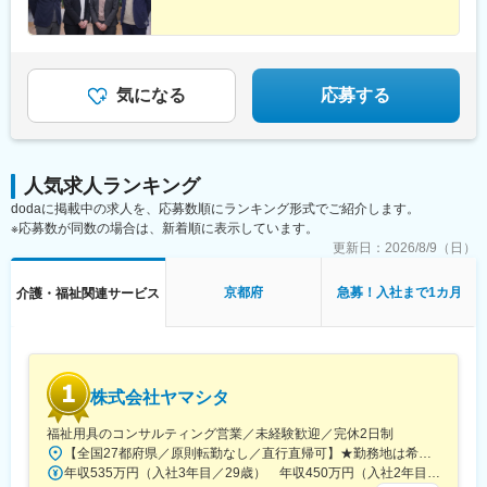
展開しています。配属に関しては、適性や条件等に応じて、配属
の事業部を決定。あなたの適性や能力を活かせる適切な部署でご
活躍いただきます。※入社後のキャリアチェンジも可能です。気に
なる点はご相談ください。☆引越し手当支給・借り上げ社宅提供
気になる
応募する
あり（無料）
人気求人ランキング
dodaに掲載中の求人を、応募数順にランキング形式でご紹介します。
※応募数が同数の場合は、新着順に表示しています。
更新日：
2026/8/9（日）
京都府
急募！入社まで1カ月
介護・福祉関連サービス
株式会社ヤマシタ
福祉用具のコンサルティング営業／未経験歓迎／完休2日制
【全国27都府県／原則転勤なし／直行直帰可】★勤務地は希望を考慮★拠点により車通勤OK※充足状況により、ご希望の勤務地での募集が終了している場合があります。※転居を伴う転勤の有無は、半年ごとに希望を伺い、選択いただけます。■東北■・宮城県（仙台市）■関東■・東京都（東京23区など）・神奈川県（横浜市など）・埼玉県（さいたま市など）・千葉県（千葉市など）・茨城県（水戸市）・栃木県（宇都宮市／足利市）・群馬県（前橋市）■東海■・愛知県（名古屋市／豊田市／豊橋市／小牧市）・静岡県（静岡市／浜松市／沼津市／焼津市／富士市）・岐阜県（岐阜市）・三重県（四日市市）■信越・北陸■・長野県（長野市）・山梨県（甲府市）・石川県（金沢市）・富山県（富山市）・福井県（福井市）■関西■・大阪府・兵庫県（神戸市／尼崎市／姫路市）・京都府（京都市）・奈良県（奈良市／天理市）・滋賀県（大津市／彦根市）・和歌山県（和歌山市／田辺市）■中国■・広島県（広島市）・岡山県（岡山市）■四国■・香川県（高松市）■九州■・福岡県（福岡市）
年収535万円（入社3年目／29歳） 年収450万円（入社2年目／26歳）