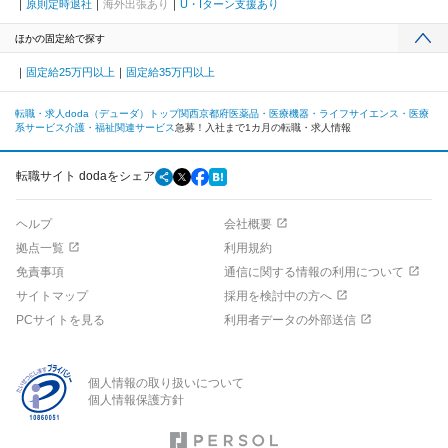
原則定時退社
海外出張あり
U・Iターン支援あり
ほかの固定給で探す
固定給25万円以上
固定給35万円以上
転職・求人doda（デューダ）トップ
関西
京都府
医薬品・医療機器・ライフサイエンス・医療
系サービス
介護・福祉関連サービス
急募！入社まで1カ月の転職・求人情報
転職サイト dodaをシェア
ヘルプ
会社概要
拠点一覧
利用規約
免責事項
通信に関する情報の利用について
サイトマップ
採用を検討中の方へ
PCサイトを見る
利用者データの外部送信
個人情報の取り扱いについて
個人情報保護方針