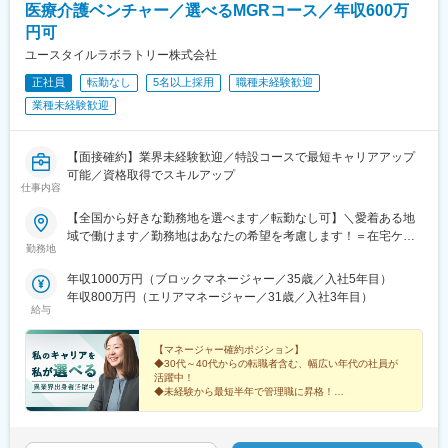
医療介護ベンチャー／選べるMGRコース／年収600万
円可
ユースタイルラボラトリー株式会社
正社員
転勤なし
5名以上採用
職種未経験歓迎
業種未経験歓迎
【面接確約】業界未経験歓迎／特設コースで最短キャリアアップ
可能／資格取得でスキルアップ
仕事内容
【全国から好きな勤務地を選べます／転勤なし可】＼愛着ある地
域で働けます／勤務地はあなたの希望を考慮します！＝在宅ケア
勤務地
事業＝【1／全国マネージャーコース】☆早期キャリアアップした
い方に最適なポジション☆引越し手当支給・家賃無料の借り上げ
年収1000万円（ブロックマネージャー／35歳／入社5年目）
社宅提供◆全国募集◆四国・東北・関西・岐阜・長野で強化募集
年収800万円（エリアマネージャー／31歳／入社3年目）
中◆入社半年は東京・神奈川・埼玉⇒養成期間後の勤務地は現在
給与
お住まいの地域又はジェネラルマネージャーと相談の上決定《養
成期間中の勤務地》東京、神奈川、埼玉※所在地はHP記載【2／地
【マネージャー確約ポジション】
元マネージャーコース】☆地元採用・転勤なしOK☆別事業へのキ
◆30代～40代からの転職者含む、幅広い年代の社員が
活躍中！
ャリアチェンジによる昇格可能◆勤務地はページ下部『勤務地一
◆未経験から最短半年で管理職に昇格！
覧』を参照ください└湘南・川越・香川・川崎・江戸川・徳島・
青森・多摩川に新規オープン！＝施設ケア事業＝【転勤なしOK／
これからのキャリアに迷いがある方。
下記エリアの希望勤務地で勤務】■北海道・東北／北海道、宮城■
これまでの経験を新しい領域で活かしたい方。
そんなあなたを、私たちは歓迎します。