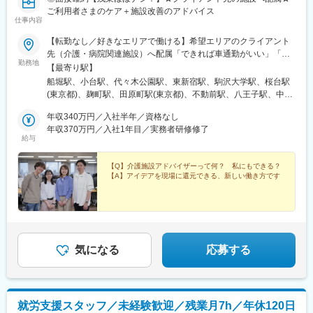
ご利用者さまのケア＋施設改善のアドバイス
仕事内容
【転勤なし／好きなエリアで働ける】希望エリアのクライアント
先（介護・病院関連施設）へ配属「できれば車通勤がいい」「未
勤務地
経験なので先輩スタッフと一緒に働きたい」等ご相談ください！
【最寄り駅】
━━【配属エリア】━━＜1＞北海道・東北／北海道、岩手※、宮
船堀駅、小台駅、代々木公園駅、東新宿駅、駒沢大学駅、桜台駅
城、福島＜2＞北関東／茨城、栃木、群馬＜3＞首都圏／東京、神
(東京都)、麹町駅、田原町駅(東京都)、不動前駅、八王子駅、中野
奈川、埼玉、千葉＜4＞甲信越／長野、新潟＜5＞東海／愛知、静
坂上駅、調布駅、蓮根駅、後楽園駅、東久留米駅、苗穂駅、琴似
岡、岐阜＜6＞関西／大阪、京都、兵庫、和歌山、奈良※＜7＞中
年収340万円／入社半年／資格なし
駅(函館本線)、新道東駅、西２８丁目駅、郡山駅(福島県)、愛子
四国／広島※、岡山※＜8＞九州／福岡、熊本※、長崎※、大分※、鹿
年収370万円／入社1年目／実務者研修修了
駅、北仙台駅、泉中央駅、作並駅、境町駅、高崎駅、東武宇都宮
給与
児島※☆各所に契約施設があり、住む場所が変わってもキャリアを
駅、大宮駅(埼玉県)、南与野駅、蒲生駅、花崎駅、行田駅、北本
長期的に築くことができます！（※印のエリアは経験者のみ採用中
駅、和光市駅、岩槻駅、志久駅、戸塚安行駅、久喜駅、浜野駅、
です）☆勤務地住所は一例となります。━━【転居希望者向けの
【Q】介護施設アドバイザーって何？ 私にもできる？
六実駅、常盤平駅、みどり台駅、柏駅、小机駅、古淵駅、高座渋
【A】アイデアを現場に還元できる、新しい働き方です
働き方も】━━将来的に地元を離れたい方は、半年ほど地元勤務
谷駅、横浜駅、辻堂駅、淵野辺駅、いずみ中央駅、越後赤塚駅、
後、東京神奈川など首都圏への転勤も可能！移住支援制度（費用
新潟駅、見附駅、名鉄岐阜駅、松本駅、積志駅、東静岡駅、桜橋
会社負担）もあり、早期キャリアアップも見込めます！
駅(静岡県)、小垣江駅、北新川駅、神領駅、名鉄名古屋駅、小野駅
(京都府)、北野白梅町駅、上桂駅、西向日駅、今出川駅、福知山
駅、神宮丸太町駅、古市駅(大阪府)、大日駅、門真南駅、瑞光四丁
目駅、星ケ丘駅(大阪府)、城北公園通駅、南巽駅、崇禅寺駅、尼崎
気になる
応募する
駅(阪神線)、山陽天満駅、加古川駅、新神戸駅、住吉駅(兵庫県・
東海道)、香櫨園駅、中山寺駅、大久保駅(兵庫県)、舞子公園駅、
六甲駅、富雄駅、横川駅、小網町駅、吉塚駅、茶山駅(福岡県)、九
大学研都市駅、福大前駅、竜田口駅、熊本駅、和歌山市駅、県庁
就労支援スタッフ／未経験歓迎／残業月7h／年休120日
通り駅、代々木八幡駅、立場駅