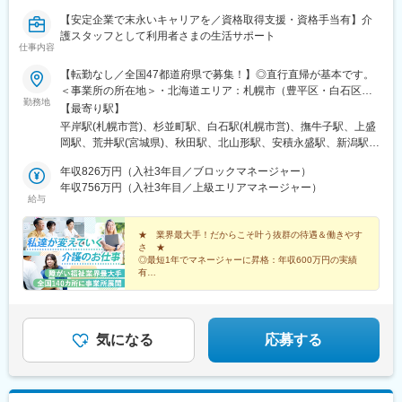
【安定企業で末永いキャリアを／資格取得支援・資格手当有】介
護スタッフとして利用者さまの生活サポート
仕事内容
【転勤なし／全国47都道府県で募集！】◎直行直帰が基本です。
＜事業所の所在地＞・北海道エリア：札幌市（豊平区・白石区）
勤務地
／函館市・東北エリア：岩手市／仙台市／秋田市／山形市／郡山
【最寄り駅】
市／弘前市・関東エリア：茨城市／栃木市／高崎市／大宮市／習
平岸駅(札幌市営)、杉並町駅、白石駅(札幌市営)、撫牛子駅、上盛
志野市／板橋区／多摩市／相模原市／藤沢市／甲府市・東海エリ
岡駅、荒井駅(宮城県)、秋田駅、北山形駅、安積永盛駅、新潟駅、
ア：静岡市／岡崎市／岐阜市／四日市市／名古屋市・北信越エリ
水戸駅、小山駅、高崎駅、大宮駅(埼玉県)、京成津田沼駅、志村坂
ア：新潟市／富山市／金沢市／福井市／長野市・関西エリア：大
年収826万円（入社3年目／ブロックマネージャー）
上駅、多摩センター駅、相模原駅、藤沢駅、国母駅、市役所前駅
阪市／宇治市／西宮市／奈良市／大津市／和歌山市／新宮市・中
年収756万円（入社3年目／上級エリアマネージャー）
(長野県)、県庁前駅(富山県)、上諸江駅、八ツ島駅、岐阜駅、静岡
給与
四国エリア：鳥取市／松江市／岡山市／福山市／広島市／下関市
駅、東岡崎駅、新瑞橋駅、中川原駅、瀬田駅(滋賀県)、宇治駅(奈
／徳島市／高松市／松山市／高知市・九州エリア：福岡市／糟屋
良線)、天満橋駅、西宮駅、奈良駅、六十谷駅、新宮駅、鳥取駅、
郡粕屋町／北九州市／久留米市／佐賀市／長崎市／熊本市／大分
★ 業界最大手！だからこそ叶う抜群の待遇＆働きやす
松江駅、備前西市駅、東福山駅、比治山橋駅、幡生駅、阿波富田
さ ★
市／宮崎市／鹿児島市／沖縄市※受動喫煙防止対策：敷地内禁煙※
駅、元山駅(香川県)、道後公園駅、知寄町二丁目駅、吉塚駅、柚須
◎最短1年でマネージャーに昇格：年収600万円の実績
駐車場あり！車、バイク、自転車などの通勤OK ※地域による※担
駅、木屋瀬駅、西鉄久留米駅、佐賀駅、茂里町駅、健軍町駅、大
有
当するご利用者のご自宅へ訪問していただきます。※ご希望をお伺
◎マネージャーへ昇格後は月給45万円以上可
分駅、宮崎駅、天文館通駅、古島駅、南平岸駅、新津田沼駅、志
◎残業ほぼなし／直行直帰OK！
いし、通いやすい範囲を考慮の上で訪問先を決定いたします！
村三丁目駅、権堂駅、新富町駅(富山県)、妙音通駅、谷町四丁目
駅、西宮駅(ＪＲ線)、新大宮駅、南区役所前駅、道後温泉駅、馬出
九大病院前駅、新木屋瀬駅、スタジアムシティノース駅、いづろ
気になる
応募する
通駅、長野駅、丸の内駅(富山県)、呼続駅、市役所前駅(広島県)、
浦上駅、甲東中学校前駅