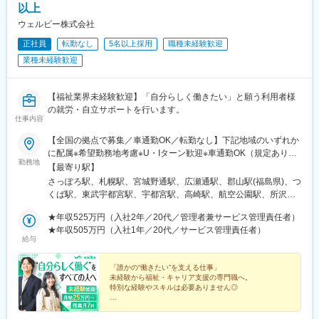
以上
ウェルビー株式会社
正社員
転勤なし
5名以上採用
職種未経験歓迎
業種未経験歓迎
【福祉業界未経験歓迎】「自分らしく働きたい」と願う利用者様
の就労・自立サポートを行います。
仕事内容
【全国の拠点で募集／車通勤OK／転勤なし】下記地域のいずれか
に配属※希望勤務地考慮※U・Iターン歓迎※車通勤OK（規定あり）
勤務地
■北海道・東北北海道、宮城、福島■関東茨城、栃木、群馬、埼
【最寄り駅】
玉、千葉、東京、神奈川 ■中部新潟、富山、石川、長野、岐阜、
さっぽろ駅、札幌駅、宮城野通駅、広瀬通駅、郡山駅(福島県)、つ
静岡、愛知■近畿三重、滋賀、京都、大阪、兵庫、奈良、和歌山 ■
くば駅、東武宇都宮駅、宇都宮駅、高崎駅、航空公園駅、所沢
中国岡山、広島、山口 ■四国香川、愛媛 ■九州福岡、佐賀、長崎、
駅、新越谷駅、北朝霞駅、川越駅、西川口駅、大宮駅(埼玉県)、草
熊本、大分、宮崎、鹿児島、沖縄＼新規開所予定センター／■R三
★年収525万円（入社2年／20代／管理者兼サービス管理責任者）
加駅、春日部駅、西船橋駅、松戸駅、京成千葉駅、千葉駅、本八
宮／神戸市中央区御幸通6-1-20■津駅前／津市栄町3-142-1■ウェ
★年収505万円（入社1年／20代／サービス管理責任者）
幡駅(総武線)、秋葉原駅、三鷹駅、北千住駅、町田駅、錦糸町駅、
給与
ルとばた／北九州市戸畑区汐井町1-6■那覇／那覇市久茂地2-8-1■
池袋駅、京王八王子駅、渋谷駅、荻窪駅、府中駅(東京都)、蒲田
本八幡／市川市南八幡4-15-15■三田駅前／三田市駅前町1-38■泉
駅、新横浜駅、本厚木駅、藤沢駅、溝の口駅、上大岡駅、戸塚
佐野／大阪府泉佐野市上町3-3-18■佐賀／佐賀市駅前中央1-7-1■つ
「誰かの“働きたい”を支える仕事」
駅、横須賀中央駅、川崎駅、京急川崎駅、平塚駅、向ケ丘遊園
未経験から福祉・キャリア支援の専門職へ。
くば／つくば市吾妻1-10-1■相模大野／相模原市南区相模大野3-
駅、橋本駅(神奈川県)、相模大野駅、横浜駅、新潟駅、電気ビル前
特別な経験やスキルは必要ありません◎
19-13■新横浜西口／横浜市神奈川区鶴屋町2-2-17■宮崎橘通／宮
駅、北鉄金沢駅、松本駅、長野駅、名鉄岐阜駅、静岡駅、新浜松
崎市橘通東4-1-2※いずれも開所予定となります。◎受動喫煙対策
◇月給25万円～＋賞与年2回
駅、浜北駅、沼津駅、名鉄名古屋駅、名古屋駅、今池駅(愛知県)、
◇家族手当・住宅手当あり