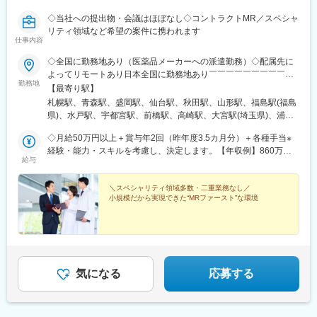
◇当社への提出物・会議はほぼなし◇コントラクトMR／スペシャ
リティ領域など希望の案件に携われます
仕事内容
◇全国に勤務地あり（医薬品メーカーへの派遣勤務）◇配属先に
よってリモートあり日本全国に勤務地あり￣￣￣￣￣￣￣￣￣￣
勤務地
北海道から沖縄県まで…日本全国に勤務地があります。配属先に
【最寄り駅】
ついては希望を最大限に考慮して決定！U・Iターン就職も大歓迎
札幌駅、青森駅、盛岡駅、仙台駅、秋田駅、山形駅、福島駅(福島
です。
県)、水戸駅、宇都宮駅、前橋駅、高崎駅、大宮駅(埼玉県)、浦和
駅、千葉駅、東海神駅、新宿三丁目駅、東京駅、日本橋駅(東京
◇月給50万円以上＋賞与年2回（昨年度3.5カ月分）＋各種手当※
都)、横浜駅、京急川崎駅、新潟駅、富山駅、金沢駅、福井駅、甲
経験・能力・スキルを考慮し、決定します。【年収例】860万円
府駅、長野駅、岐阜駅、静岡駅、名古屋駅、津駅、大津駅、京都
給与
／42歳（月給64万円+賞与）830万円／35歳（月給61万円+賞与）
駅、大阪駅、神戸駅(兵庫県)、奈良駅、和歌山駅、鳥取駅、松江
700万円／30歳（月給51万円+賞与）
駅、岡山駅、広島駅、山口駅(山口県)、徳島駅、高松駅(香川県)、
＼スペシャリティ領域多数・二重業務なし／
松山駅(愛媛県)、高知駅、博多駅、佐賀駅、長崎駅(長崎県)、熊本
小規模だから実現できた“MRファースト”な環境
駅、大分駅、宮崎駅、鹿児島中央駅前駅、さっぽろ駅、仙台駅(地
下鉄)、曽根田駅、宇都宮駅東口駅、中央前橋駅、京成千葉駅、船
橋駅、新宿駅(東京メトロ)、二重橋前駅、三越前駅、新高島駅、川
崎駅、七ツ屋駅、福井駅(福井県)、名鉄岐阜駅、新静岡駅、名鉄名
古屋駅、上栄町駅、西梅田駅、ハーバーランド駅、田中口駅、岡
山駅前駅、高松築港駅、ＪＲ松山駅前駅、高知駅前駅、祇園駅(福
気になる
応募する
岡県)、長崎駅前駅、熊本駅前駅、高見橋駅、北１２条駅、あおば
通駅、東宿郷駅、栄町駅(千葉県)、京成船橋駅、新宿駅、大手町駅
(東京都)、茅場町駅、高島町駅、電鉄富山駅、福井城址大名町駅、