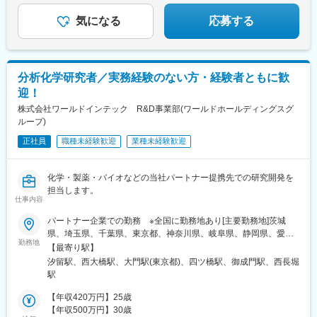
ワールドインテックRDの1ヶ月研修制度！
気になる
応募する
給与をもらいながら、
一から知識・技術を身につけられます！
分析化学研究者／実務経験のない方・経験者ともに歓
迎！
株式会社ワールドインテック R&D事業部(ワールドホールディングスグ
ループ)
正社員
職種未経験歓迎
業種未経験歓迎
化学・製薬・バイオなどの当社パートナー提携先での研究開発を
担当します。
仕事内容
パートナー企業での勤務 ※全国に勤務地あり[主要勤務地]茨城
県、埼玉県、千葉県、東京都、神奈川県、岐阜県、静岡県、愛知
勤務地
県、三重県、滋賀県、京都府、大阪府、兵庫県、広島県、福岡県※
【最寄り駅】
勤務地・配属先企業は、十分に話し合った上で、あなたのご経験
汐留駅、西大橋駅、大門駅(東京都)、四ツ橋駅、御成門駅、西長堀
やご希望を考慮し決定します。＼NEW！エリア制度導入／全国で
駅
スキルを伸ばしたい方も、好きな場所で研究をしたい方も、ご希
望をお聞かせください！詳細は選考時にご案内いたします。
【年収420万円】25歳
【年収500万円】30歳