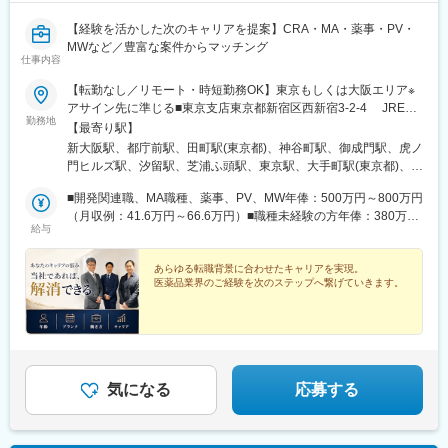
【経験を活かした次のキャリアを提案】CRA・MA・薬事・PV・
MWなど／豊富な案件からマッチング
仕事内容
【転勤なし／リモート・時短勤務OK】東京もしくは大阪エリア※
アサイン先に準じる■東京支店東京都新宿区西新宿3-2-4 JRE西
勤務地
新宿テラス5F＜アクセス＞各線「新宿駅」南口より徒歩10分※地
【最寄り駅】
下道「0-1」出口より徒歩1分＜クライアント先／東京都内＞港
新大阪駅、都庁前駅、田町駅(東京都)、神谷町駅、御成門駅、虎ノ
区、千代田区、中央区、品川区、世田谷区、大田区、渋谷区、豊
門ヒルズ駅、汐留駅、芝浦ふ頭駅、東京駅、大手町駅(東京都)、築
島区、他■大阪本社大阪府大阪市淀川区宮原3-5-36新大阪トラスト
地駅、京橋駅(東京都)、日本橋駅(東京都)、大崎駅、二子玉川駅、
タワー19F＜アクセス＞「新大阪駅」より徒歩4分＜クライアント
■開発関連職、MA職種、薬事、PV、MW年俸：500万円～800万円
蒲田駅、千駄ケ谷駅、恵比寿駅、池袋駅、大阪駅、心斎橋駅、神
先／大阪府・兵庫県・京都府など＞大阪市北区、大阪市中央区、
（月収例：41.6万円～66.6万円）■職種未経験の方年俸：380万円
戸三宮駅(阪神)、渡辺橋駅、本町駅、打出駅、大阪ビジネスパーク
給与
大阪市淀川区、兵庫県神戸市、他※受動喫煙対策：あり（オフィス
～500万円（月収例：31.6万円～41.6万円）・年俸の1／12を毎月
駅、淀屋橋駅、貿易センター駅、守口市駅、平城山駅、長堀橋
内禁煙／アサイン先に準ずる）======POINT======★経験を活
支給いたします。・経験・スキル等を総合的に考慮の上、算定し
駅、南新宿駅、三田駅(東京都)、六本木一丁目駅、新橋駅、二重橋
かせる多彩なキャリアパス★キャリアチェンジ・ブランク復帰歓
ます。・残業代、交通費、出張日当は別途全額支給いたしま
あらゆる転職背景に合わせたキャリアを実現。
前駅、築地市場駅、宝町駅(東京都)、新富町駅(東京都)、三越前
医薬品業界のご経験を次のステップへ繋げていきます。
迎★リモート・時短勤務相談可★年間休日127日／残業月平均10
す。・年齢や定年による年収変動はありません。【年収例】経験
駅、大崎広小路駅、二子新地駅、京急蒲田駅、北参道駅、都電雑
時間程度★50代・60代の入社実績多数★嘱託社員制度あり★取引
や専門性を考慮し、ポジション・待遇を決定しています。・年収
司ケ谷駅、西梅田駅、東三国駅、中之島駅、阿波座駅、京橋駅(大
先300社超・案件120以上
525万円（CRA／30代前半）・年収550万円（MA／30代前半）・
阪府)、肥後橋駅、梅田駅(地下鉄)、土居駅(大阪府)、松屋町駅、新
年収650万円（薬事／40代前半）・年収410万円（内勤サポート・
宿駅、麻布十番駅、虎ノ門駅、竹橋駅、東銀座駅、銀座一丁目
職種未経験／20代後半）・年収660万円（薬事／60代・嘱託社員
駅、月島駅、茅場町駅、五反田駅、国立競技場駅、東池袋駅、大
入社）
阪梅田駅(阪神線)、四ツ橋駅、東淀川駅、三宮・花時計前駅、大阪
気になる
応募する
城公園駅、大江橋駅、太子橋今市駅