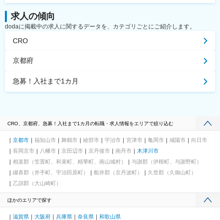
求人の傾向
dodaに掲載中の求人に関するデータを、カテゴリごとにご紹介します。
CRO
京都府
急募！入社まで1カ月
CRO、京都府、急募！入社まで1カ月の転職・求人情報をエリアで絞り込む
京都市
福知山市
舞鶴市
綾部市
宇治市
宮津市
亀岡市
城陽市
向日市
長岡京市
八幡市
京田辺市
京丹後市
南丹市
木津川市
相楽郡（笠置町、和束町、精華町、南山城村）
与謝郡（伊根町、与謝野町）
綴喜郡（井手町、宇治田原町）
船井郡（京丹波町）
久世郡（久御山町）
乙訓郡（大山崎町）
ほかのエリアで探す
滋賀県
大阪府
兵庫県
奈良県
和歌山県