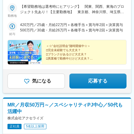
【希望勤務地は選考時にヒアリング】 関東、関西、東海のプロ
ジェクト先あり！【主要勤務地】 東京都、神奈川県、埼玉県、
勤務地
千葉県、茨城県、栃木県、群馬県、大阪府、兵庫県、京都府、滋
賀県、静岡県、愛知県、三重県、広島県、福岡県※住宅補助あり！
420万円／25歳・月給22万円＋各種手当＋賞与年2回＋決算賞与
（月6万7000円まで会社補助）【配属先一例】中外製薬株式会社
500万円／30歳・月給26万円＋各種手当＋賞与年2回＋決算賞与
中外製薬工業株式会社株式会社明治堺化学工業株式会社日本化薬
給与
株式会社日東電工株式会社 豊橋事業所ニプロファーマ株式会社 大
舘工場株式会社カネカ株式会社DNPファインケミカル宇都宮株式
＜☆"会社説明会"随時開催中☆＞
会社中外医科学研究所東邦チタニウム株式会社高田製薬株式会社
□完全未経験でも大丈夫？
□ブランクがあるけど大丈夫？
株式会社理研ジェネシス株式会社マテリアルゲート三井化学EMS
□異業種で勤務中だけど大丈夫？
株式会社株式会社エネコート 他＼NEW！エリア制度導入／全国
→給与をもらいながら知識・技術を身につける、【1ヶ
でスキルを伸ばしたい方も、好きな場所で研究をしたい方も、ご
月研修制度】で解決！
希望をお聞かせください！詳細は選考時にご案内いたします。
まずは説明だけ聞いてみたいという方も大歓迎♪
気になる
応募する
MR／月収50万円～／スペシャリティPJ中心／50代も
活躍中
株式会社アクセライズ
正社員
5名以上採用