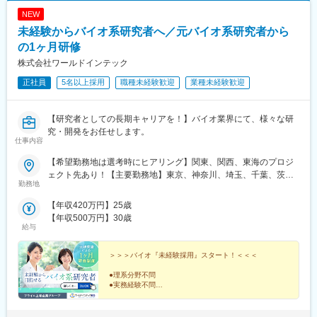
NEW
未経験からバイオ系研究者へ／元バイオ系研究者から
の1ヶ月研修
株式会社ワールドインテック
正社員
5名以上採用
職種未経験歓迎
業種未経験歓迎
【研究者としての長期キャリアを！】バイオ業界にて、様々な研
究・開発をお任せします。
仕事内容
【希望勤務地は選考時にヒアリング】関東、関西、東海のプロジ
ェクト先あり！【主要勤務地】東京、神奈川、埼玉、千葉、茨
勤務地
城、栃木、群馬、大阪、兵庫、京都、滋賀、静岡、愛知＼NEW！
エリア制度導入／全国でスキルを伸ばしたい方も、好きな場所で
【年収420万円】25歳
研究をしたい方も、ご希望をお聞かせください！詳細は選考時に
【年収500万円】30歳
ご案内いたします。
給与
＞＞＞バイオ『未経験採用』スタート！＜＜＜
●理系分野不問
●実務経験不問
●出身大学や偏差値不問
未経験者を対象とした