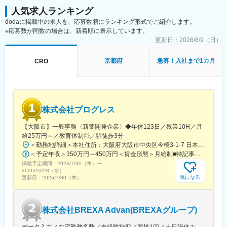
日吉町駅、大阪梅田駅(阪神線)、高速神戸駅、西川緑道公園駅、猿
人気求人ランキング
猴橋町駅、大手町駅(愛媛県)、高知橋駅、五島町駅、二本木口駅、
鹿児島中央駅
dodaに掲載中の求人を、応募数順にランキング形式でご紹介します。
※応募数が同数の場合は、新着順に表示しています。
更新日：
2026/8/9（日）
京都府
急募！入社まで1カ月
CRO
株式会社プログレス
【大阪市】一般事務〈新薬開発企業〉◆年休123日／残業10H／月
給25万円～／教育体制◎／駅徒歩3分
＜勤務地詳細＞本社住所：大阪府大阪市中央区今橋3-1-7 日本生命今橋ビル受動喫煙対策：屋内全面禁煙変更の範囲：無
＜予定年収＞350万円～450万円＜賃金形態＞月給制■特記事項なし＜賃金内訳＞月額（基本給）：232,000円～260,000円固定残業手当/月：18,000円～20,000円（固定残業時間10時間0分/月）超過した時間外労働の残業手当は追加支給＜月給＞250,000円～280,000円（一律手当を含む）＜昇給有無＞有＜残業手当＞有＜給与補足＞■賞与（年4回）：初年度0.7か月分、2年目以降1.4か月（変動有）■昇給（年1回以上）＊通勤手当（全額）＊住宅手当＊習い事支援手当 （社員が契約した習い事を上限7,000円として80％を支給）＊医療費補助手当 （社員とその両親の保険診療の医療費の自己負担額の50％を支給）賃金はあくまでも目安の金額であり、選考を通じて上下する可能性があります。月給(月額)は固定手当を含めた表記です。
掲載予定期間：
2026/7/30（木）
〜
2026/10/28（水）
気になる
更新日：
2026/7/30（木）
株式会社BREXA Advan(BREXAグループ)
データ入力／在宅勤務多数／未経験歓迎／面接1回／土日祝休み