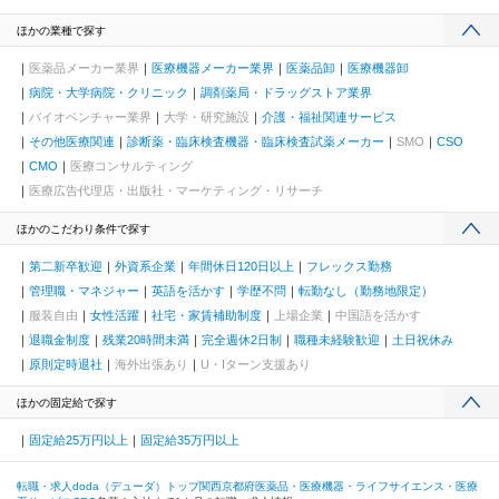
ほかの業種で探す
医薬品メーカー業界
医療機器メーカー業界
医薬品卸
医療機器卸
病院・大学病院・クリニック
調剤薬局・ドラッグストア業界
バイオベンチャー業界
大学・研究施設
介護・福祉関連サービス
その他医療関連
診断薬・臨床検査機器・臨床検査試薬メーカー
SMO
CSO
CMO
医療コンサルティング
医療広告代理店・出版社・マーケティング・リサーチ
ほかのこだわり条件で探す
第二新卒歓迎
外資系企業
年間休日120日以上
フレックス勤務
管理職・マネジャー
英語を活かす
学歴不問
転勤なし（勤務地限定）
服装自由
女性活躍
社宅・家賃補助制度
上場企業
中国語を活かす
退職金制度
残業20時間未満
完全週休2日制
職種未経験歓迎
土日祝休み
原則定時退社
海外出張あり
U・Iターン支援あり
ほかの固定給で探す
固定給25万円以上
固定給35万円以上
転職・求人doda（デューダ）トップ
関西
京都府
医薬品・医療機器・ライフサイエンス・医療