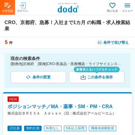
会員登録
ログイン
気になる
メニュー
CRO、京都府、急募！入社まで1カ月
の転職・求人検索結
果
5
条件で並び替え
件
現在の検索条件
[勤務地]京都府 [業種]CRO-医薬品・医療機器・ライフサイエンス・医療系サービス [詳細条件](募集・採用情報)急募！入社まで1カ月
新着求人をいつでもチェック
条件の変更
この条件を保存
NEW
ポジションマッチ／MA・薬事・SM・PM・CRA
株式会社ＢＲＥＸＡ Ａｄｖａｎ（旧：株式会社アールピーエム）
正社員
契約社員
転勤なし
5名以上採用
職種未経験歓迎