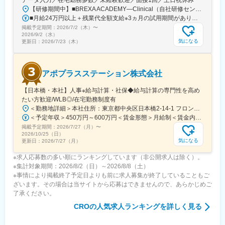
【研修期間中】■BREXA ACADEMY―Clinical（自社研修センター）／東京都新宿区西新宿2-7-1 新宿第一生命ビルディング3F└都営大江戸線「都庁前駅」A7出口から徒歩1～2分└東京メトロ丸ノ内線「西新宿駅」2番出口から徒歩5分└JR山手線など「新宿駅」西口から徒歩10～12分【研修終了後】＜転勤なし！在宅・フルリモート案件多数！＞□東京・神奈川・埼玉・千葉などの各プロジェクト先★東京都23区内で勤務できる方を積極採用中！※変更の範囲、上記を除く当社関連勤務地※週に数回リモートワーク（在宅勤務）可能なプロジェクトもあります。※将来的にプロジェクトによって異なりますがフルリモートも可能です。※プロジェクト先により異なりますが、最寄駅から徒歩5～10分圏内の駅チカオフィスです。
■月給24万円以上＋残業代全額支給※3ヵ月の試用期間があります。入社後6ヵ月間は、月給23万円となります。それ以外の待遇に変更はありません。入社半年後には必ず月給24万円へ一律で昇給します！【年収例】年収350万円／経験2年（20代）年収480万円／経験4年（30代）年収720万円／経験10年（30代）
掲載予定期間：
2026/7/2（木）
〜
2026/9/2（水）
気になる
更新日：
2026/7/23（木）
アポプラスステーション株式会社
【日本橋・本社】人事※給与計算・社保◆給与計算の専門性を高め
たい方歓迎/WLB◎/在宅勤務制度有
＜勤務地詳細＞本社住所：東京都中央区日本橋2-14-1 フロントプレイス日本橋勤務地最寄駅：各線／日本橋駅受動喫煙対策：敷地内喫煙可能場所あり変更の範囲：会社の定める事業所
＜予定年収＞450万円～600万円＜賃金形態＞月給制＜賃金内訳＞月額（基本給）：243,000円～330,300円固定残業手当/月：57,000円～77,700円（固定残業時間30時間0分/月）超過した時間外労働の残業手当は追加支給＜月給＞300,000円～408,000円（一律手当を含む）＜昇給有無＞有＜残業手当＞有＜給与補足＞※上記金額にスキル・ご経験に応じて加算する可能性がございます※給与詳細は、経験・スキルを考慮した上で決定。■昇給：年1回（4月）賃金はあくまでも目安の金額であり、選考を通じて上下する可能性があります。月給(月額)は固定手当を含めた表記です。
掲載予定期間：
2026/7/27（月）
〜
2026/10/25（日）
気になる
更新日：
2026/7/27（月）
※求人応募数の多い順にランキングしています（非公開求人は除く）。
※集計対象期間：2026/8/2（日）～2026/8/8（土）
※事情により掲載終了予定日よりも前に求人募集が終了していることもご
ざいます。その場合は当サイトから応募はできませんので、あらかじめご
了承ください。
CRO
の人気求人ランキングを詳しく見る