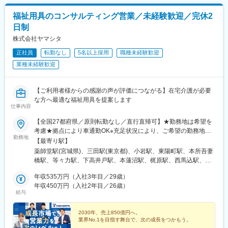
心して当社を紹介いただけるような関係性構築と共に、ユーザー
の方が抱えるお困りごとに対して解決策を提案していきます。
福祉用具のコンサルティング営業／未経験歓迎／完休2
※ケアマネジャーとは？
日制
介護を必要とする方が適切な介護保険サービスを受けられるよう
ケアプランの作成や、当社のようなサービス事業者との調整を行
株式会社ヤマシタ
う介護の専門家
正社員
転勤なし
5名以上採用
職種未経験歓迎
■営業イメージ
業種未経験歓迎
9:00朝礼、ケアマネジャーへ業務報告や営業アポイントの取得
10:00先日納品したご利用者宅を訪問し使用上困っている事がない
か確認
【ご利用者様からの感謝の声が評価につながる】在宅介護が必要
11:00居宅介護支援自業所を回りニーズをヒアリング
な方へ最適な福祉用具を提案します
12:00昼食
仕事内容
13:00ご利用者にサービスを提供しているケアマネジャー、訪問看
護師、ヘルパー等が集まって会議を行い、支援の方向性を検討
【全国27都府県／原則転勤なし／直行直帰可】★勤務地は希望を
14:00ケアマネジャー向けに新規取扱商品の勉強会を実施。勉強会
考慮★拠点により車通勤OK※充足状況により、ご希望の勤務地で
勤務地
を通じて新規ニーズの獲得を目指す
の募集が終了している場合があります。※転居を伴う転勤の有無
【最寄り駅】
16:00病院や介護施設を訪問
は、半年ごとに希望を伺い、選択いただけます。■東北■・宮城県
薬師堂駅(宮城県)、三田駅(東京都)、小岩駅、東陽町駅、本所吾妻
17:30帰社、事務処理
（仙台市）■関東■・東京都（東京23区など）・神奈川県（横浜市
橋駅、等々力駅、下高井戸駅、本蓮沼駅、梶原駅、西馬込駅、練
18:00退社
など）・埼玉県（さいたま市など）・千葉県（千葉市など）・茨
馬高野台駅、南阿佐ケ谷駅、高田馬場駅、綾瀬駅、西国分寺駅、
※緊急対応等で45分～1時間程度の残業可能性あり
城県（水戸市）・栃木県（宇都宮市／足利市）・群馬県（前橋
年収535万円（入社3年目／29歳）
調布駅、田無駅、新横浜駅、上大岡駅、二俣川駅、武蔵新城駅、
市）■東海■・愛知県（名古屋市／豊田市／豊橋市／小牧市）・静
年収450万円（入社2年目／26歳）
鷺沼駅、湘南深沢駅、淵野辺駅、南林間駅、南浦和駅、大宮駅(埼
給与
介護用品が必要になる瞬間は突然訪れます。急な介護でベッドや
岡県（静岡市／浜松市／沼津市／焼津市／富士市）・岐阜県（岐
玉県)、北上尾駅、本川越駅、鎌ケ谷大仏駅、二俣新町駅、北柏
車いすが必要になる際、利用者様はもちろんご家族も大きな不安
阜市）・三重県（四日市市）■信越・北陸■・長野県（長野市）・
駅、おゆみ野駅、市川駅、動物公園駅、常陸青柳駅、駅東公園前
を抱えています。また、抱える症状は個人により大きな差があ
山梨県（甲府市）・石川県（金沢市）・富山県（富山市）・福井
2030年、売上850億円へ。
駅、足利駅、前橋大島駅、黄金駅(愛知県)、黒川駅(愛知県)、笠寺
業界No.1を目指す舞台で、次の成長をつかもう。
り、介護用品の選定において、プロ目線での提案は不可欠。安心
県（福井市）■関西■・大阪府・兵庫県（神戸市／尼崎市／姫路
駅、本山駅(愛知県)、土橋駅(愛知県)、市役所前駅(愛知県)、岩倉