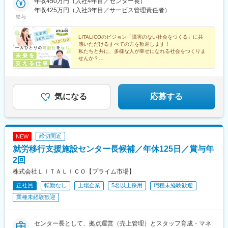
浜都築、川崎、川崎駅前南、二俣川、本厚木、横須賀（新）、大
年収450万円（入社4年目／センター長）
向原駅(東京都)、錦糸町駅、葛西駅、亀有駅、新小岩駅、センター
和（新）、小田原（新）長野県：松本（新）静岡県：静岡、富士
年収425万円（入社3年目／サービス管理責任者）
南駅、本厚木駅、川崎駅、京急川崎駅、二俣川駅、名鉄岐阜駅、
給与
（新）愛知県：藤が丘、八事、大曽根、春日井（新）、尾張一
新静岡駅、尾張一宮駅、金山駅(愛知県)、平安通駅、藤が丘駅(愛
宮、名古屋金山、豊田岐阜県：岐阜大阪府：大阪梅田、住道奈良
知県)、八事駅、豊田市駅、椥辻駅、京都河原町駅、大宮駅(京都
県：奈良（新）京都府：京都駅前、京都駅南、山科醍醐、伏見桃
LITALICOのビジョン「障害のない社会をつくる」に共
府)、京都駅、烏丸御池駅、東寺駅、桃山御陵前駅、宇治駅(奈良
感いただけるすべての方を歓迎します！
山、四条大宮、四条河原町、烏丸御池、宇治岡山県：倉敷広島
線)、北新地駅、住道駅、倉敷市駅、横川駅、立町駅、広島駅、稲
私たちと共に、多様な人が幸せになれる社会をつくりま
県：広島、広島駅南、広島横川、広島紙屋町・新＝新規開設拠
荷町駅(広島県)、新札幌駅、新越谷駅、葭川公園駅、京成西船駅、
せんか？
点。開設前、別拠点配属の可能性あり・詳細：『LITALICOワーク
新橋駅、日暮里駅、秋葉原駅、九段下駅、大塚駅(東京都)、岐阜
◎累計就職者数17,000名超え
ス 全国一覧』参照・勤務地：希望考慮の上、通勤1時間圏内で配
駅、静岡駅、名鉄一宮駅、尾頭橋駅、大曽根駅、新豊田駅、祇園
◎見学・相談満足度91%
属先を決定予定。上記以外の拠点希望も歓迎※受動喫煙対策：屋内
四条駅、四条大宮駅、四条駅(京都市営)、九条駅(京都府)、伏見桃
◎オンライン事業説明会開催中
全面禁煙
山駅、東梅田駅、倉敷駅、横川駅(広島県)、紙屋町東駅、松川町
気になる
応募する
駅、千葉中央駅、東中山駅、虎ノ門駅、西日暮里駅、神田駅(東京
都)、後楽園駅、大塚駅前駅、日吉町駅、西一宮駅、清水五条駅、
烏丸駅、十条駅(京都府・近鉄線)、桃山駅、大阪梅田駅(阪神線)、
横川一丁目駅、県庁前駅(広島県)、猿猴橋町駅、的場町駅
締切間近
NEW
就労移行支援施設センター長候補／年休125日／賞与年
2回
株式会社ＬＩＴＡＬＩＣＯ【プライム市場】
正社員
転勤なし
上場企業
5名以上採用
職種未経験歓迎
業種未経験歓迎
センター長として、拠点運営（売上管理）とスタッフ育成・マネ