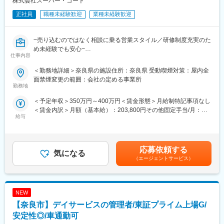
株式会社スーパー・コート
正社員
職種未経験歓迎
業種未経験歓迎
~売り込むのではなく相談に乗る営業スタイル／研修制度充実のた
め未経験でも安心~
仕事内容
■業務概要
＜勤務地詳細＞奈良県の施設住所：奈良県 受動喫煙対策：屋内全
【スーパー・コートがあるから老後が安心】をミッションにかか
面禁煙変更の範囲：会社の定める事業所
げている当社にて、法人営業を募集いたします。
勤務地
病院や居宅介護支援事業所などを訪問し、介護施設へのご入居を
＜予定年収＞350万円～400万円＜賃金形態＞月給制特記事項なし
検討されている方やそのご家族に対し、当社の施設をご案内しま
＜賃金内訳＞月額（基本給）：203,800円その他固定手当/月：
す。しっかりとした研修をご用意していますので、営業経験のな
給与
17,300円固定残業手当/月：20,000円（固定残業時間13時間0分/
い方もご安心ください。
月）超過した時間外労働の残業手当は追加支給＜月給＞241,100
円（一律手当を含む）＜昇給有無＞有＜残業手当＞有＜給与補足
■業務詳細
＞■昇給年1回■賞与（年2回）※賞与についは評価期間外の支給は
▼医療機関や居宅介護支援事業所などへの訪問
応募依頼する
気になる
ございません月給241,100円＋インセンティブ ※月平均６万円を
病院やリハビリ施設、居宅介護支援事業所などを定期的に訪問。
（エージェントサービス）
獲得しています（契約件数により上下あり）※月給にはみなし残業
介護施設へのご入居を検討されている方やそのご家族を紹介して
手当（13時間分／2万円）を含みます。超過分は別途支給しま
いただきます。
す。賃金はあくまでも目安の金額であり、選考を通じて上下する
▼施設の案内・説明
可能性があります。月給(月額)は固定手当を含めた表記です。
NEW
入居を検討されている方に対し、なぜ入居を検討しているのか、
どのような設備を利用したいか、どの程度の介護が必要かなどを
【奈良市】デイサービスの管理者/東証プライム上場G/
丁寧にヒアリング。その上で、複数の施設の中から、ご要望に合
安定性◎/車通勤可
う最適な施設をご案内します。