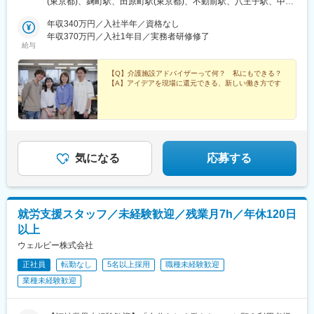
(東京都)、麹町駅、田原町駅(東京都)、不動前駅、八王子駅、中野
奈川、埼玉、千葉＜4＞甲信越／長野、新潟＜5＞東海／愛知、静
坂上駅、調布駅、蓮根駅、後楽園駅、東久留米駅、苗穂駅、琴似
岡、岐阜＜6＞関西／大阪、京都、兵庫、和歌山、奈良※＜7＞中
年収340万円／入社半年／資格なし
駅(函館本線)、新道東駅、西２８丁目駅、郡山駅(福島県)、愛子
四国／広島※、岡山※＜8＞九州／福岡、熊本※、長崎※、大分※、鹿
年収370万円／入社1年目／実務者研修修了
駅、北仙台駅、泉中央駅、作並駅、境町駅、高崎駅、東武宇都宮
給与
児島※☆各所に契約施設があり、住む場所が変わってもキャリアを
駅、大宮駅(埼玉県)、南与野駅、蒲生駅、花崎駅、行田駅、北本
長期的に築くことができます！（※印のエリアは経験者のみ採用中
駅、和光市駅、岩槻駅、志久駅、戸塚安行駅、久喜駅、浜野駅、
です）☆勤務地住所は一例となります。━━【転居希望者向けの
【Q】介護施設アドバイザーって何？ 私にもできる？
六実駅、常盤平駅、みどり台駅、柏駅、小机駅、古淵駅、高座渋
【A】アイデアを現場に還元できる、新しい働き方です
働き方も】━━将来的に地元を離れたい方は、半年ほど地元勤務
谷駅、横浜駅、辻堂駅、淵野辺駅、いずみ中央駅、越後赤塚駅、
後、東京神奈川など首都圏への転勤も可能！移住支援制度（費用
新潟駅、見附駅、名鉄岐阜駅、松本駅、積志駅、東静岡駅、桜橋
会社負担）もあり、早期キャリアアップも見込めます！
駅(静岡県)、小垣江駅、北新川駅、神領駅、名鉄名古屋駅、小野駅
(京都府)、北野白梅町駅、上桂駅、西向日駅、今出川駅、福知山
駅、神宮丸太町駅、古市駅(大阪府)、大日駅、門真南駅、瑞光四丁
目駅、星ケ丘駅(大阪府)、城北公園通駅、南巽駅、崇禅寺駅、尼崎
気になる
応募する
駅(阪神線)、山陽天満駅、加古川駅、新神戸駅、住吉駅(兵庫県・
東海道)、香櫨園駅、中山寺駅、大久保駅(兵庫県)、舞子公園駅、
六甲駅、富雄駅、横川駅、小網町駅、吉塚駅、茶山駅(福岡県)、九
大学研都市駅、福大前駅、竜田口駅、熊本駅、和歌山市駅、県庁
就労支援スタッフ／未経験歓迎／残業月7h／年休120日
通り駅、代々木八幡駅、立場駅
以上
ウェルビー株式会社
正社員
転勤なし
5名以上採用
職種未経験歓迎
業種未経験歓迎