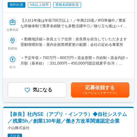
びます。慣れてきたら簡単なサポート業務もお任せし、少しずつ
どの補助業務を行う介護補助スタッフにて構成されています。
契約社員
5名以上採用
業種未経験歓迎
できることを増やしていただく想定です。
↓
■業務についての魅力：
研修期間は約3カ月の想定ですが、あなたの成長度にあわせて調整
【入社1年後は年収700万以上！／年商210億／IPO準備中／豊富
裁量が大きく、意見がダイレクトに反映されるため、自身のアイ
可能です。
な研修体制で業界未経験でも多数活躍中◎／独り立ち後はハイブ
デアによってご利用者様の毎日が変化していく様子を強く実感で
仕事内容
リッドワーク（リモート×出社）も可能】
きます。また、自分が携わったスタッフの成長が事業所の数字や
変更の範囲：会社の定める業務
評価に繋がり、手応えを感じやすい環境です。管理者として事業
＜勤務地詳細＞奈良エリア住所：奈良県を担当していただきます
重度障害のある方や高齢者の方等に医療的ケアサービスを行う訪
所のある地域に深く関わり、社会貢献ややりがいを持つことがで
受動喫煙対策：屋内全面禁煙変更の範囲：会社の定める事業所
問介護事業を提供する当社にて、複数の都道府県を束ねたブロッ
きます。キャリアアップ制度を整備しているため、さらに上へ挑
勤務地
クの運営と責任売り上げの管理業務をお任せするブロックマネー
戦していくことも可能です。
＜予定年収＞700万円～800万円＜賃金形態＞月給制＜賃金内訳＞
ジャー候補を募集します。
月額（基本給）：331,000円～450,000円固定残業手当/月：
★下記インタビューをぜひご覧ください！
■企業について：
給与
120,000円（固定残業時間45時間0分/月）超過した時間外労働の
https://eustylelab.co.jp/features/vol1
奈良市北西部を中心に総合介護事業者として事業を営んでおり、
残業手当は追加支給＜月給＞451,000円～570,000円（一律手当を
地域の皆様にご愛顧いただいて少しずつ事業を拡大して参りまし
含む）＜昇給有無＞有＜残業手当＞有＜給与補足＞■年1回の査定
【業務内容】
た（直近5年で売上高2.1倍）。介護事業者として20年以上に渡り
有■賞与：年2回※前職給与を考慮※経験・スキル・スタートポジシ
・部門の運営、売上管理
事業を営んでいるため、業界に深く精通しております。また、物
応募依頼する
気になる
ョンにおいて異なる※評価により昇格・昇給あり※エリアにより地
・営業活動
流業を行っているセンコーグループホールディングス（プライム
（エージェントサービス）
域加算手当分が異なる※時間外手当は別途全額支給賃金はあくまで
・サービス提供管理・保守
市場）の100％出資の連結子会社です。
も目安の金額であり、選考を通じて上下する可能性があります。
・ご利用者様やご家族へのヒアリング、サービス設計・立上げ
月給(月額)は固定手当を含めた表記です。
・ケアマネージャーや医療機関、福祉事業所、行政等との調整
変更の範囲：会社の定める業務
【奈良】社内SE（アプリ・インフラ）◆自社システム
・スタッフの採用・指導・育成
・各種プロジェクトへの参加
／残業5h／創業130年超／働き方改革関連認定企業
※担当エリアは選考時の希望を考慮の上、決定します。
小山株式会社
【入社直後の流れ】
正社員