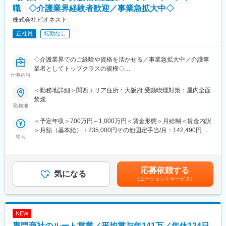
定手当を含めた表記です。
■魅力：
職 ◇介護業界経験者歓迎／事業急拡大中◇
変更の範囲：会社の定める業務
【上位職へステップアップできます！】
株式会社ビオネスト
5施設程度の施設を管理する『エリアマネージャー』（月給50万
円～）
正社員
転勤なし
↓
事業部門の責任者やグループ内の経営を担う『シニアマネージャ
◇介護業界でのご経験や資格を活かせる／事業急拡大中／介護事
ー』（年収1,500万円も可能）
業者としてトップクラスの規模◇
へステップアップしていくことができます！ぜひチャレンジして
仕事内容
ください！
■業務内容：【変更の範囲：当社業務全般】
＜勤務地詳細＞関西エリア住所：大阪府 受動喫煙対策：屋内全面
大阪、兵庫を中心に全国で介護事業・医療事業・障がい福祉事業
■事業内容：
禁煙
などを幅広く手がけている当社にて、「エリアマネージャー」と
「障がい福祉サービスの新しい風を創る」というミッションを掲
勤務地
して5か所程度の複数事業所の統括マネジメントをご担当いただき
げ、「Innovation」と「Novel」を融合させた先進的なアプローチ
＜予定年収＞700万円～1,000万円＜賃金形態＞月給制＜賃金内訳
ます。
と温かみのある支援を両立させることで、新しい福祉サービスを
＞月額（基本給）：235,000円その他固定手当/月：142,490円固
展開しております。
給与
定残業手当/月：122,510円（固定残業時間45時間0分/月）超過し
■業務詳細：
・相談支援事業
た時間外労働の残業手当は追加支給＜月給＞500,000円（一律手
◇新規施設の立ち上げ、スタッフ採用・管埋・教育・離職防止、
・居宅介護支援事業
当を含む）＜昇給有無＞有＜残業手当＞有＜給与補足＞※想定年
新規開拓、利用者のフォロー、営業数字の管理、債権管理などの
・児童発達支援事業
収：50万×14回支給※入社月により初回賞与は支給要件あり■賞与
施設運営における全般的なマネジメント
・放課後等デイサービス
応募依頼する
気になる
実績：年2回（1回支給実績50万～）賃金はあくまでも目安の金額
◇連携先の開拓
・生活介護事業
（エージェントサービス）
であり、選考を通じて上下する可能性があります。月給(月額)は固
└病院や居宅介護支援事業所、近隣の同業施設など、連携先の開
・就労継続支援事業
定手当を含めた表記です。
拓
・共同生活援助事業
◇稼働、人員配置、コンプライアンスという3つの経営指標に基づ
・短期入所事業／日中一時支援事業
NEW
く数字軸
・地域生活支援拠点事業
を中核にしたマネジメント
専門商社のルート営業／平均賞与年141万／年休124日