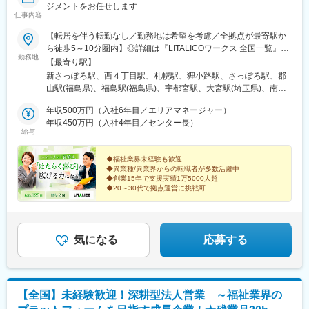
ジメントをお任せします
仕事内容
【転居を伴う転勤なし／勤務地は希望を考慮／全拠点が最寄駅か
ら徒歩5～10分圏内】◎詳細は『LITALICOワークス 全国一覧』の
勤務地
検索でご確認いただけます。■北海道：札幌、函館■福島県：福
【最寄り駅】
島、郡山■栃木県：宇都宮■埼玉県：さいたま、和光、所沢、越
新さっぽろ駅、西４丁目駅、札幌駅、狸小路駅、さっぽろ駅、郡
谷、草加、朝霞■千葉県：千葉、柏、船橋、松戸、市原■東京都：
山駅(福島県)、福島駅(福島県)、宇都宮駅、大宮駅(埼玉県)、南与
東京23区、八王子、三鷹、府中、立川■神奈川県：横浜、川崎、
野駅、和光市駅、小手指駅、南越谷駅、草加駅、栄町駅(千葉県)、
横須賀、大和、厚木■静岡県：静岡、浜松、富士■愛知県：名古
年収500万円（入社6年目／エリアマネージャー）
柏駅、西船橋駅、松戸駅、水道橋駅、錦糸町駅、岩本町駅、日暮
屋、春日井、尾張旭、豊明、一宮、豊田、岡崎■新潟県：新潟■富
年収450万円（入社4年目／センター長）
里駅(舎人ライナー)、葛西駅、新板橋駅、亀有駅、新小岩駅、向原
給与
山県：富山■大阪府：大阪、池田■奈良県：奈良■京都府：京都、
駅(東京都)、赤羽駅、高田馬場駅、蒲田駅、五反田駅、内幸町駅、
宇治■岡山県：倉敷■広島県：広島、福山■熊本県：熊本■福岡県：
中目黒駅、南新宿駅、新宿御苑前駅、京王八王子駅、三鷹駅、府
久留米※上記には新規開設予定（住所未確定）の拠点もございま
◆福祉業界未経験も歓迎
中駅(東京都)、立川南駅、立川北駅、センター南駅、新横浜駅、関
◆異業種/異業界からの転職者が多数活躍中
す。※上記以外の拠点希望も歓迎※別拠点（ご希望エリア内）での
内駅、桜木町駅、戸塚駅、京急川崎駅、川崎駅、二俣川駅、本厚
◆創業15年で支援実績1万5000人超
ご案内になる可能性あり※受動喫煙対策：屋内全面禁煙★全国に拠
木駅、新潟駅、新静岡駅、浜松駅、丸の内駅(愛知県)、名鉄名古屋
◆20～30代で拠点運営に挑戦可
点があり事例も豊富！共通の相談チャットで、拠点を超えて相談
駅、久屋大通駅、岩塚駅、高蔵寺駅、藤が丘駅(愛知県)、八事駅、
「売上だけで終わらないマネジメントへ」
することができます。
平安通駅、勝川駅、尾張一宮駅、金山駅(愛知県)、豊田市駅、東岡
誰かの人生に向き合い社会課題の解決に挑む仲間を募集
崎駅、北新地駅、大阪梅田駅(阪急線)、西梅田駅、西中島南方駅、
します
石橋阪大前駅、京都河原町駅、烏丸御池駅、大宮駅(京都府)、京都
気になる
応募する
駅、東寺駅、桃山御陵前駅、宇治駅(奈良線)、椥辻駅、倉敷市駅、
広島駅、稲荷町駅(広島県)、横川駅、立町駅、水道町駅、新札幌
駅、西８丁目駅、豊水すすきの駅、曽根田駅、新越谷駅、葭川公
園駅、京成西船駅、九段下駅、秋葉原駅、日暮里駅、板橋駅、大
【全国】未経験歓迎！深耕型法人営業 ～福祉業界の
塚駅(東京都)、赤羽岩淵駅、西早稲田駅、京急蒲田駅、不動前駅、