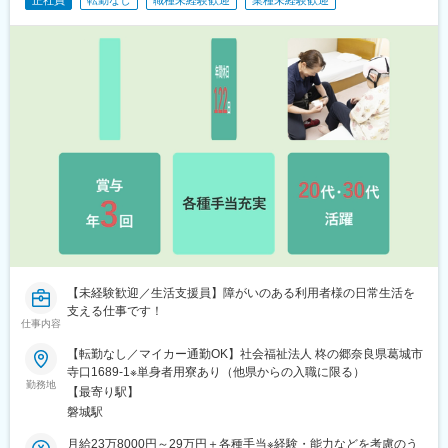
正社員
転勤なし
職種未経験歓迎
業種未経験歓迎
【未経験歓迎／生活支援員】障がいのある利用者様の日常生活を
支える仕事です！
仕事内容
【転勤なし／マイカー通勤OK】社会福祉法人 柊の郷奈良県葛城市
寺口1689-1※単身者用寮あり（他県からの入職に限る）
勤務地
【最寄り駅】
磐城駅
月給23万8000円～29万円＋各種手当※経験・能力などを考慮のう