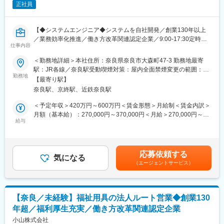
正社員
■過去の開発事例
・サービスマネージャー（入社1年／年収560～700万円）
・入院セットシステム：1日単位で入院患者様に必要な病衣やおむ
・エリアマネージャー（入社1年～／年収700～800万円）
つ、日用品などをお渡しするサービスです。病院様の管理や請求
・ブロックマネージャー（年収800～900万円）
【◆システムエンジニア◆システムを自社開発／創業130年以上
業務をシステムによって行うことで業務における負担を軽減する
・ゼネラルマネージャー（年収900～1200万円）
／業務効率化推進／働き方改革関連認定企業／9:00-17:30定時で
ことができます。
仕事内容
残業月平均5時間程】
・おむつカウントシステム：患者様のおむつ使用量をタブレット
変更の範囲：会社の定める業務
＜勤務地詳細＞本社住所：奈良県奈良市大森町47-3 勤務地最寄
で管理し、在庫管理・発注・請求業務を一括して行うことができ
寝具リース、医療寝具事業を展開する当社において、システムエ
駅：JR各線／奈良駅受動喫煙対策：屋内全面禁煙変更の範囲：会
ます。システムを導入することで病院や福祉施設関係者様の業務
ンジニアとしてご活躍いただきます。
勤務地
社の定める事業所
負担を大幅に削減することが可能です。
【最寄り駅】
※スキルに合わせて、以下業務を行って頂きます
奈良駅、京終駅、近鉄奈良駅
■開発環境
＜具体的な業務＞
＜予定年収＞420万円～600万円＜賃金形態＞月給制＜賃金内訳＞
・フロントエンド：Angular、Adobe Dreamweaver
ITを通じてお客様の課題を解決するポジションです。営業がヒア
月額（基本給）：270,000円～370,000円＜月給＞270,000円～
・バックエンド：Django、CakePHP,
リングした顧客課題やニーズをもとに、新たなシステムを開発頂
給与
370,000円＜昇給有無＞有＜残業手当＞有＜給与補足＞※経験やス
・データベース：SQLServer、MySQL
き、お客様の課題解決に繋げて頂きます。
キルを考慮の上、当社規定により決定いたします。■昇給：年1回
・プラットフォーム：Windows Server、CentOS、iOS
・お客様へのシステム提案支援
（7月／※入社1年目は対象外）■賞与：年2回（過去実績4.0ヶ月）
・ツール：GitLab、Microsoft Power BI、Selenium、SikuliX,
・WEBシステムの開発
※転勤手当：4万円／転身赴任手当：5万円がございます賃金はあ
※新たな環境や技術ツールの導入を積極的に対応中
応募依頼する
・開発したシステムのサポート
気になる
くまでも目安の金額であり、選考を通じて上下する可能性があり
（エージェントサービス）
・新サービスの導入・提供サポート
ます。月給(月額)は固定手当を含めた表記です。
■当社について
最先端のIT技術を駆使した様々なシステムを自社開発し、既存ビ
■過去の開発事例
ジネスに融合させることにより、お客様の利便性をさらに向上さ
・入院セットシステム：1日単位で入院患者様に必要な病衣やおむ
せる取り組みを始めております。超高齢社会を迎えようとする
【奈良／未経験】福祉用具の法人ルート営業◆創業130
つ、日用品などをお渡しするサービスです。病院様の管理や請求
今、社会に必要とされる新しい商品やサービスをご提供すること
年超／福利厚生充実／働き方改革関連認定企業
業務をシステムによって行うことで業務における負担を軽減する
が当社の使命であると考えています。
ことができます。
小山株式会社