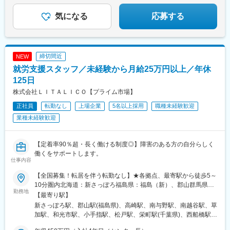
に“ヘルスケア”エコシステムの構築ができるように取り組んでいま
気になる
応募する
す。
締切間近
NEW
就労支援スタッフ／未経験から月給25万円以上／年休
125日
株式会社ＬＩＴＡＬＩＣＯ【プライム市場】
正社員
転勤なし
上場企業
5名以上採用
職種未経験歓迎
業種未経験歓迎
【定着率90％超・長く働ける制度◎】障害のある方の自分らしく
働くをサポートします。
仕事内容
【全国募集！転居を伴う転勤なし】★各拠点、最寄駅から徒歩5～
10分圏内北海道：新さっぽろ福島県：福島（新）、郡山群馬県：
勤務地
高崎東口埼玉県：さいたま浦和、和光、小手指、南越谷、草加、
【最寄り駅】
朝霞台（新）千葉県：千葉中央公園、柏西口、西船橋、松戸西口
新さっぽろ駅、郡山駅(福島県)、高崎駅、南与野駅、南越谷駅、草
中通、市原（新）東京都：水道橋、錦糸町、上野（新）、秋葉
加駅、和光市駅、小手指駅、松戸駅、栄町駅(千葉県)、西船橋駅、
原、日暮里、新小岩、葛西駅前、亀有、大塚、新橋神奈川県：横
柏駅、内幸町駅、日暮里駅(舎人ライナー)、岩本町駅、水道橋駅、