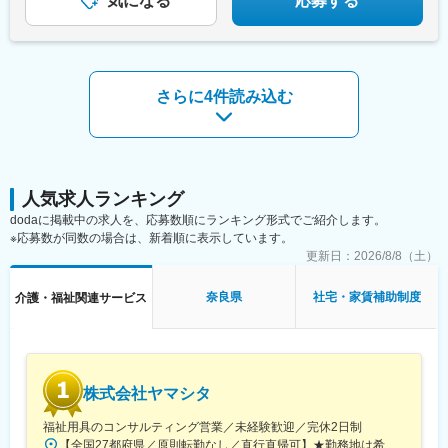
気になる
応募する
駅、片原町駅(香川県)、市役所前駅(愛媛県)、中洲川端駅、天神南
ェネラルマネージャーと相談の上決定◆引越し手当支給・家賃無
駅、西黒崎駅、旦過駅、長崎駅(長崎県)、九品寺交差点駅、国府駅
料の借り上げ社宅提供☆早期キャリアアップしたい方に最適なポ
(熊本県)、祇園橋駅、加治屋町駅、鹿児島中央駅、旭橋駅
ジション
さらに4件読み込む
人気求人ランキング
dodaに掲載中の求人を、応募数順にランキング形式でご紹介します。
※応募数が同数の場合は、新着順に表示しています。
更新日：
2026/8/8（土）
奈良県
社宅・家賃補助制度
介護・福祉関連サービス
株式会社ヤマシタ
福祉用具のコンサルティング営業／未経験歓迎／完休2日制
【全国27都府県／原則転勤なし／直行直帰可】★勤務地は希望を考慮★拠点により車通勤OK※充足状況により、ご希望の勤務地での募集が終了している場合があります。※転居を伴う転勤の有無は、半年ごとに希望を伺い、選択いただけます。■東北■・宮城県（仙台市）■関東■・東京都（東京23区など）・神奈川県（横浜市など）・埼玉県（さいたま市など）・千葉県（千葉市など）・茨城県（水戸市）・栃木県（宇都宮市／足利市）・群馬県（前橋市）■東海■・愛知県（名古屋市／豊田市／豊橋市／小牧市）・静岡県（静岡市／浜松市／沼津市／焼津市／富士市）・岐阜県（岐阜市）・三重県（四日市市）■信越・北陸■・長野県（長野市）・山梨県（甲府市）・石川県（金沢市）・富山県（富山市）・福井県（福井市）■関西■・大阪府・兵庫県（神戸市／尼崎市／姫路市）・京都府（京都市）・奈良県（奈良市／天理市）・滋賀県（大津市／彦根市）・和歌山県（和歌山市／田辺市）■中国■・広島県（広島市）・岡山県（岡山市）■四国■・香川県（高松市）■九州■・福岡県（福岡市）