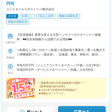
円可
(広島県)、下関駅、高松築港駅、松山市駅、天神駅、博多駅、小倉
駅(福岡県)、黒崎駅、西鉄久留米駅、戸畑駅、佐賀駅、八千代町
ユースタイルラボラトリー株式会社
駅、水道町駅、新水前寺駅前駅、熊本駅前駅、古国府駅、宮崎
正社員
転勤なし
5名以上採用
職種未経験歓迎
駅、高見橋駅、県庁前駅(沖縄県)、大通駅、榴ケ岡駅、あおば通
業種未経験歓迎
駅、南越谷駅、朝霞台駅、本川越駅、八木崎駅、京成西船駅、本
八幡駅(都営線)、岩本町駅、八王子駅、府中本町駅、京急蒲田駅、
桜木町駅、石上駅、武蔵溝ノ口駅、登戸駅、神奈川駅、地鉄ビル
【全員面接】業界を変える大型ベンチャーのマネージャー候補
前駅、西松本駅、市役所前駅(長野県)、岐阜駅、新静岡駅、浜松
枠 ■■完全未経験から活躍できる理由■■
駅、近鉄名古屋駅、千種駅、東別院駅、近鉄四日市駅、大津駅、
仕事内容
祇園四条駅、西院駅(京福線)、伏見桃山駅、丸太町駅(京都市営)、
天王寺駅前駅、福島駅(大阪環状線)、西中島南方駅、ＪＲ淡路駅、
☆転勤なしOK／UIターン歓迎☆全国各地で募集中／選べる働き方
昭和町駅(大阪府)、枚方公園駅、大阪ビジネスパーク駅、本町駅、
☆寮費無料プラン（規定有）：北海道、東京、神奈川、新潟、三
勤務地
貿易センター駅、神戸三宮駅(阪急・神戸高速)、山陽姫路駅、阪神
重、滋賀、沖縄☆マイカー通勤手当有【1／地元マネージャーコー
国道駅、三田本町駅、三宮駅(神戸新交通)、王寺駅、岡山駅、倉敷
ス】◇地元採用・転勤なし可■東北／北海道、青森、岩手、宮城、
年収420万円（ジュニアコーディネータ―／27歳／入社1年目）
駅、横川駅、的場町駅、高松駅(香川県)、西鉄福岡駅、祇園駅(福
山形、福島■関東甲信越／茨城、栃木、群馬、埼玉、千葉、東京、
年収600万円（サービスマネージャー／30歳／入社3年目）
岡県)、平和通駅、黒崎駅前駅、長崎駅前駅、通町筋駅、新水前寺
神奈川、新潟、富山、山梨、長野■東海／岐阜、静岡、愛知、三重
給与
駅、熊本駅、鹿児島中央駅前駅、美栄橋駅、西４丁目駅、北１２
■関西／滋賀、京都、大阪、兵庫、奈良、和歌山■中国・四国／岡
条駅、仙台駅、仙台駅(地下鉄)、川越市駅、新千葉駅、栄町駅(千
山、広島、山口、徳島、香川、愛媛、高知■九州／福岡、佐賀、長
＼異業界出身の完全未経験者が活躍中！／
葉県)、京成八幡駅、末広町駅(東京都)、府中競馬正門前駅、馬車
崎、熊本、大分、宮崎、鹿児島、沖縄☆江戸川・川崎・湘南・川
【業界屈指の給与水準】
道駅、梶が谷駅、反町駅、電鉄富山駅・エスタ前駅、北松本駅、
★入社1年で年収600万円実績あり
越・香川・徳島・青森・多摩川にて新規オープン★別事業へのキ
★明確なキャリアパス
日吉町駅、第一通り駅、太閤通駅、車道駅、四日市駅、びわ湖浜
ャリアチェンジによる昇格可能☆ページ下部「勤務地の一例」も
★介護経験ゼロからマネージャー輩出
大津駅、大宮駅(京都府)、清水五条駅、西大路三条駅、桃山駅、阿
ご参照ください【2／全国マネージャーコース】◆全国募集／引越
★資格取得費用は会社負担
倍野駅(地下鉄)、西梅田駅、南方駅(大阪府)、美章園駅、京橋駅(大
し手当・社宅◆入社半年の養成期間中は東京・神奈川・埼玉／所
★完全週休2日／転勤なし・UIターン可
阪府)、長堀橋駅、西川緑道公園駅、横川駅(広島県)、猿猴橋町
在地はHP参照⇒養成期間後の勤務地は現在お住まいの地域又はジ