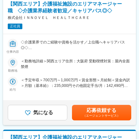
入社初日は、オリエンテーションを実施いたします。
変更の範囲：会社の定める業務
【関西エリア】介護福祉施設のエリアマネージャー
2日目以降は、OJTを通じて、先輩社員の営業活動に同行しなが
職 ◇介護業界経験者歓迎／キャリアパス◎◇
ら、実務を段階的に習得していただきます。
お一人で顧客を担当いただくまでの期間は、入社からおおよそ3～
株式会社ＩＮＮＯＶＥＬ ＨＥＡＬＴＨＣＡＲＥ
6か月を想定しておりますが、これまでのご経験やスキルに応じて
正社員
柔軟に調整いたしますので、ご安心ください。
■業務のやりがい・魅力：
◇介護業界でのご経験や資格を活かす／上位職へキャリアパス
◎お客様へ商品のみならず、商品知識・業界情報を提供すること
◎◇
で良好な関係を築き、それが当社の売り上げにつながるような営
仕事内容
業活動となります。新商品が出る頻度が高く、スペックや特徴な
介護・医療・障がい福祉事業を展開する当社にて、エリアマネー
＜勤務地詳細＞関西エリア住所：大阪府 受動喫煙対策：屋内全面
ど覚えることは多いですが、その分お客様からの信頼獲得へと繋
ジャーとして5か所程度の複数事業所の統括マネジメントをお任せ
禁煙
がり、結果として福祉用具を利用する方のお役に立てるやりがい
いたします。
勤務地
のある仕事です。
◎身につく福祉用具・介護業界の知識は、今後の高齢化社会での
＜予定年収＞700万円～1,000万円＜賃金形態＞月給制＜賃金内訳
■職務内容：
パーソナルスキルに繋がります。
＞月額（基本給）：235,000円その他固定手当/月：142,490円固
〇新規施設の立ち上げ、スタッフ採用・管理・教育・離職防止、
◎当社の営業職は「人として、人のために」働く喜びがありま
給与
定残業手当/月：122,510円（固定残業時間45時間0分/月～45時間
新規開拓、利用者のフォロー、営業数字の管理、債権管理などの
す。「社会に貢献する仕事に就きたい」という志の高い方を求め
0分/月）超過した時間外労働の残業手当は追加支給＜月給＞
施設運営における全般的なマネジメント
ています。
500,000円（一律手当を含む）＜昇給有無＞有＜残業手当＞有＜
〇連携先の開拓(病院や居宅介護支援事業所、近隣の同業施設な
給与補足＞【上位職へステップアップできます！】5施設程度の施
ど、連携先の開拓)
応募依頼する
■当社の特徴・魅力：
気になる
設を管理する『エリアマネージャー』（月給50万円～） ↓事業部
〇稼働、人員配置、コンプライアンスという3つの経営指標に基づ
（エージェントサービス）
パラマウントベッドホールディングス100％出資会社です。進展
門の責任者やグループ内の経営を担う『シニアマネージャー』
く数字軸を中核にしたマネジメント
する超高齢化社会に必要不可欠な社会貢献性の高い事業を行って
（年収1,500万円も可能）へステップアップしていくことができま
〇イノベーティブな企画・取り組みなどを通じてブランディング
おり、医療・介護に関わる全ての人が安心できる快適なヘルスケ
す！ぜひチャレンジしてください！賃金はあくまでも目安の金額
の強化
ア環境の創造をテーマに事業を展開しています。
であり、選考を通じて上下する可能性があります。月給(月額)は固
【関西エリア】介護福祉施設のエリアマネージャー