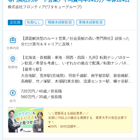
◇イノベーティブな企画・取り組みなどを通してブランディング
株式会社フロンティア(ワタキューグループ)
の強化
※創立間もないため、中途入社の方が多いです。
正社員
転勤なし
職種未経験歓迎
業種未経験歓迎
■ポジションについて：
エリアマネージャーのポストに空きがない場合や研修期間は、他
の職種や役割として勤務をいただく場合があります。（※賃金条件
【課題解決型のルート営業／社会貢献の高い専門商社】頑張った
に変わりはございません）身体介助・入浴介助・排泄介助・食事
分だけ賞与＆キャリアに反映！
仕事内容
介助・レクリエーション・送迎業務など介護業務全般エリアマネ
ージャーへ職種変更時に異動となることがあります。
【北海道・首都圏・東海・関西・四国・九州】転勤ナシ／UIター
ン歓迎／希望を考慮し、いずれかの拠点で配属／転勤ナシ／UIタ
■ご担当の可能性がある施設：
勤務地
ーン歓迎！【北海道】札幌東営業所【宮城県】仙台東営業所【山
【最寄り駅】
老人ホーム、障がい・認知症グループホーム、通所介護、生活介
形県】山形営業所【栃木県】宇都宮営業所【群馬県】群馬営業所
大谷地駅、荒井駅(宮城県)、羽前千歳駅、南宇都宮駅、新前橋駅、
護、就労継続B、放課後等ディ、訪問看護・介護等
【千葉県】柏営業所【東京都】足立営業所江東営業所大田営業所
高柳駅、竹ノ塚駅、木場駅(東京都)、流通センター駅、幡ケ谷駅、
渋谷営業所世田谷営業所板橋営業所練馬営業所西東京営業所府中
千歳烏山駅、中板橋駅、練馬高野台駅、西武柳沢駅、分倍河原
■当社について：
営業所立川営業所八王子営業所【神奈川県】川崎東営業所川崎営
720万円／40歳／所長職
駅、泉体育館駅、北八王子駅、川崎大師駅、中野島駅、東山田
ビオネストグループは、大阪、兵庫を中心に全国で介護事業・医
業所横浜北営業所横浜営業所横浜南営業所大和営業所相模原営業
560万円／35歳／係長職
駅、阪東橋駅、港南台駅、鶴間駅、相模原駅、東海大学前駅、尼
療事業・障がい福祉事業などを幅広く手がけております。
給与
所平塚営業所【愛知県】名古屋営業所名古屋南営業所【大阪府】
ケ坂駅、呼続駅、吹田駅(阪急線)、加美駅、新大宮駅、アイランド
全国に約500以上の事業所、従業員約5,000名の規模で、医療・介
吹田営業所大阪東営業所【奈良県】奈良営業所【兵庫県】神戸営
センター駅、勝瑞駅、西小倉駅、賀来駅、大森海岸駅、笹塚駅、
護・障がい福祉の3つのヘルスケア事業を融合し、地域住民の皆様
業所【徳島県】徳島営業所【福岡県】北九州営業所【大分県】大
＼＼需要高まる福祉業界／／
大山駅(東京都)、府中本町駅、立飛駅、鈴木町駅、吉野町駅、南林
に提供することをビジョンに掲げています。 ここ数年で飛躍的に
全国に70以上の拠点を展開する、業界大手の安定企業で
分営業所
間駅、志賀本通駅、妙音通駅、吹田駅(東海道本線)、新加美駅、奈
事業所数が増え、スピード感を持って大きく成長していることを
す！
良駅、アイランド北口駅、東門前駅、黄金町駅、清水駅(愛知県)、
■20代・30代活躍中
実感できます。 成長過程にあるからこそ、「会社のこれから」を
■毎日ノー残業デー／毎日18時半完全退社
桜駅(愛知県)、マリンパーク駅
自分たちで創っていけるやりがいが感じられる環境です。
■完全週休2日制（土日祝休み）
医療・介護・障がい福祉の3つのヘルスケア事業を通して、地域
■手当が充実（営業手当・住宅手当など）