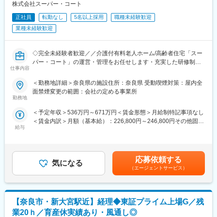
株式会社スーパー・コート
■入社後の流れ
変更の範囲：会社の定める業務
まずは副施設長として、現場業務を学んでいただきます。
正社員
転勤なし
5名以上採用
職種未経験歓迎
配属先の施設には、約30～40名のスタッフがいますので、スタッ
業種未経験歓迎
フと協力して施設運営にあたります。
■教育制度
◇完全未経験者歓迎／／介護付有料老人ホーム/高齢者住宅「スー
当社では“人材は人財”という考えのもと、研修体制を充実させてい
パー・コート」の運営・管理をお任せします・充実した研修制度
仕事内容
ます。
で未経験歓迎◇
入社後、最低半年かけて現施設長と共に一日の流れや運営につい
過去、飲食店店長や販売サービス経験者など入社しております！
＜勤務地詳細＞奈良県の施設住所：奈良県 受動喫煙対策：屋内全
て学びつつ、介護研修や資格取得などを行っていただきます。
面禁煙変更の範囲：会社の定める事業所
エリアマネージャーや先輩施設長についてOJTという形で仕事を
■業務概要
勤務地
覚えてもらいます。より大きく成長してもらうために、介護スキ
【スーパー・コートがあるから老後が安心】をミッションにかか
＜予定年収＞536万円～671万円＜賃金形態＞月給制特記事項なし
ル向上のための「ケアマイスター制度」やマネジメント研修など
げている当社にて、施設運営をお任せいたします。チャレンジの
＜賃金内訳＞月額（基本給）：226,800円～246,800円その他固定
も行っております。
精神を社内でかかげており、自身でやりたい事ができるような社
給与
手当/月：100,000円＜月給＞326,800円～346,800円＜昇給有無＞
内制度・風土がございます。
有＜残業手当＞無＜給与補足＞■年収内訳：月給＋賞与（年2回）
■キャリアパスに関して：
※月給：348,800円～■昇給：年1回＜モデル年収＞年収670万円/エ
施設長⇒エリアマネージャー⇒部長と実績に応じてステップアッ
■業務詳細
リアマネージャー（入社5年目）年収800万円/部長（入社10年
プいただきます。
・施設スタッフの勤怠管理とモチベーションマネジメント
応募依頼する
気になる
目）賃金はあくまでも目安の金額であり、選考を通じて上下する
・入居者様の満足度向上のための施策立案・実施
（エージェントサービス）
可能性があります。月給(月額)は固定手当を含めた表記です。
■スーパー・コートについて：
・自治体スタッフや近隣住民との交流など、幅広いコミュニケー
「スーパー・コートがあるから老後が安心だ」と思って頂く事を
ション
使命としています。その為に私たちは常に安全・清潔・イキイキ
・ご入居者や、そのご家族との親密なコミュニケーション
した生活を提供すると共にご家族の気持ちになって、親身にお世
【奈良市・新大宮駅近】経理◆東証プライム上場G／残
※夜間対応や呼び出しなどはほとんどございません。
話を致します。求める人物像は「自律型感動人間」。お客様と働
業20ｈ／育産休実績あり・風通し◎