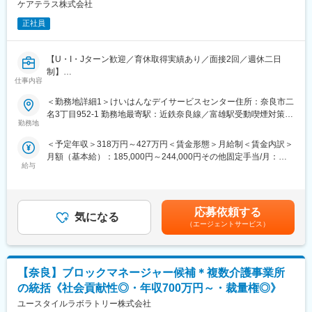
ケアテラス株式会社
＊担当エリア：大阪・京都・奈良・兵庫の各拠点を中心にチーム
で活動を行います。
正社員
＊インセンティブ：1契約につき2～3万円のインセンティブ支給
となります。
【U・I・Jターン歓迎／育休取得実績あり／面接2回／週休二日
■仕事のポイント：
制】
仕事内容
◎「売り込む」ではなく「相談に乗る」営業スタイル
奈良市内のデイサービスの管理者として、日常業務と合わせて事
施設の紹介とはいえ、無理に「売り込む」必要はありません。介
業所の運営管理をご担当いただきます。
＜勤務地詳細1＞けいはんなデイサービスセンター住所：奈良市二
護施設へのご入居にあたり、利用者様やそのご家族の不安を取り
名3丁目952-1 勤務地最寄駅：近鉄奈良線／富雄駅受動喫煙対策：
除くために「相談に乗る」気持ちで対応することを大切にしてい
■主な業務内容：
勤務地
屋内全面禁煙＜勤務地詳細2＞けいはんなデイサービスセンター中
ます。
・新規顧客獲得
山町住所：奈良市中山町2番1 勤務地最寄駅：近鉄奈良線／大和西
＜予定年収＞318万円～427万円＜賃金形態＞月給制＜賃金内訳＞
◎遠い未来も確実に必要とされる安定事業
・事業所従業員管理
大寺駅受動喫煙対策：屋内全面禁煙＜勤務地詳細3＞デイサービス
月額（基本給）：185,000円～244,000円その他固定手当/月：
高齢者の増加が想定される日本国内。多くの人にとって『介護』
・事業所従業員の育成、指導
和住所：奈良市中山町西3-204-1 勤務地最寄駅：近鉄奈良線／学
給与
57,292円～81,458円＜月給＞242,292円～325,458円＜昇給有無
の存在が身近になっていく時代だからこそ、当社へのニーズは着
・職場環境の向上、改善
園前駅受動喫煙対策：屋内全面禁煙変更の範囲：会社の定める事
＞有＜残業手当＞有＜給与補足＞・賞与：年2回 ※別途業績に応じ
実に広がっています。今後はさらなる成長を見越し、新たな施設
・現場の管理業務
業所
て期末賞与支給される場合あり※理論年収であり、経験や実績によ
展開なども想定しております。
・利用者様への援助業務（入浴・トイレ・歩行、送迎、食事介
って変動する場合があります。賃金はあくまでも目安の金額であ
助、見守りなど）
応募依頼する
気になる
り、選考を通じて上下する可能性があります。月給(月額)は固定手
■入社後の流れ：
・外部機関（医療機関など）への折衝
（エージェントサービス）
当を含めた表記です。
▼現場研修（2週間）
・緊急時対応
まずは介護の現場に入り、現場の介護スタッフが日々、どんな働
・行政対応
きをしているか「見て学ぶ」期間からはじまります。
↓
【奈良】ブロックマネージャー候補＊複数介護事業所
■チーム・組織構成：
▼OJT研修（2カ月）
合計10～20名の程度（赴任していただく施設による）で、平均年
の統括《社会貢献性◎・年収700万円～・裁量権◎》
配属先の先輩社員に同行し、医療機関の方々とのコミュニケーシ
齢は50歳ほどです。
ユースタイルラボラトリー株式会社
ョンの取り方や、利用者様・ご家族様へのご案内のコツなどを学
直接介護サービスを提供する介護スタッフと清掃や厨房、送迎な