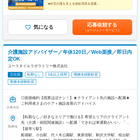
して利用できる商品の納入が終わった際に頂く感謝の言葉は、大
市）・京都府（京都市）・奈良県（奈良市／天理市）・滋賀県
駅(愛知県)、静岡駅、大岡駅(静岡県)、富士駅、藤枝駅、天竜川
■在宅介護を支える福祉用具を提案
きなやりがいを感じられる仕事です。
（大津市／彦根市）・和歌山県（和歌山市／田辺市）■中国■・広
■仲間と高め合えるチーム制
駅、細畑駅、中川原駅、安茂里駅、酒折駅、西金沢駅、南富山
■成果・意欲次第で早期キャリアアップ
島県（広島市）・岡山県（岡山市）■四国■・香川県（高松市）■
駅、新福井駅、蒲生四丁目駅、萱島駅、弁天町駅、長田駅(大阪
■フレックス＆年休120日以上
変更の範囲：会社の定める業務
九州■・福岡県（福岡市）
府)、新金岡駅、藤井寺駅、東部市場前駅、南吹田駅、大開駅、立
■20～30代活躍中
応募依頼する
花駅、飾磨駅、竹田駅(京都府)、北山駅(京都府)、上桂駅、前栽
気になる
（エージェントサービス）
駅、尼ケ辻駅、瀬田駅(滋賀県)、ひこね芹川駅、六十谷駅、紀伊新
庄駅、福島町駅、大元駅、沖松島駅、大橋駅(福岡県)、赤羽橋駅、
松原駅(東京都)、栄町駅(東京都)、阿佐ケ谷駅、西早稲田駅、小菅
駅、布田駅、港南中央駅、矢部駅、川越市駅、市川真間駅、本笠
介護施設アドバイザー／年休120日／Web面接／即日内
寺駅、名古屋大学駅、札木駅、鴫野駅、高鷲駅、新開地駅、西観
定OK
音町駅、木太町駅、芝公園駅、荒川車庫前駅、川越駅、東山公園
駅(愛知県)、豊橋公園前駅、上沢駅
ユースタイルラボラトリー株式会社
正社員
転勤なし
5名以上採用
職種未経験歓迎
業種未経験歓迎
◎面接確約【残業ほぼナシ！】★クライアント先の施設へ配属★
ご利用者さまのケア＋施設改善のアドバイス
仕事内容
【転勤なし／好きなエリアで働ける】希望エリアのクライアント
先（介護・病院関連施設）へ配属「できれば車通勤がいい」「未
勤務地
経験なので先輩スタッフと一緒に働きたい」等ご相談ください！
【最寄り駅】
━━【配属エリア】━━＜1＞北海道・東北／北海道、岩手※、宮
船堀駅、小台駅、代々木公園駅、東新宿駅、駒沢大学駅、桜台駅
城、福島＜2＞北関東／茨城、栃木、群馬＜3＞首都圏／東京、神