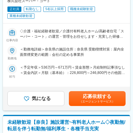
件程度で、1日の訪問件数は多い時でも5～6件、通常時で3件程度
株式会社スーパー・コート
となります。
正社員
転勤なし
5名以上採用
職種未経験歓迎
※過去営業経験のある方はもちろん、スポーツジムで働かれてた方
業種未経験歓迎
やルート配送業務をやられていた方などもご活躍されています。
■働き方：
◇介護・福祉経験者歓迎／介護付有料老人ホーム/高齢者住宅「ス
ITツール導入やDX化などにより働き方改革を進めています。5連
ーパー・コート」の運営・管理をお任せします・充実した研修制
続休日運動や残業削減等（残業は20時間）の取り組み、ワークラ
仕事内容
度あり、安心して業務可能◇
イフバランスの向上に向き合う会社です。
福祉・介護経験を活かしたキャリアアップが実現可能です！
＜勤務地詳細＞奈良県の施設住所：奈良県 受動喫煙対策：屋内全
■入社後の流れ：
面禁煙変更の範囲：会社の定める事業所
■業務概要
勤務地
営業にチャレンジしたい！お客様と長期的に信頼関係を気づき頼
【スーパー・コートがあるから老後が安心】をミッションにかか
られたい！等の想いがある方を募集します。
＜予定年収＞536万円～671万円＜賃金形態＞月給制特記事項なし
げている当社にて、施設運営をお任せいたします。施設の稼働率
仕事に慣れるまでは先輩社員に同行し、ニーズの引き出し方や提
＜賃金内訳＞月額（基本給）：226,800円～246,800円その他固定
や、スタッフのマネジメントなど運営側に携わっていただきま
案方法、業界特有の専門知識や商品知識を徐々に習得していきま
給与
手当/月：100,000円＜月給＞326,800円～346,800円＜昇給有無＞
す。運営未経験であっても、充実した研修を用意しておりますの
す。
有＜残業手当＞無＜給与補足＞■年収内訳：月給＋賞与（年2回）
で、未経験でもご安心ください。
ノルマの設定も激しくなく、営業に自信がない方でも営業スタイ
※月給：348,800円～■昇給：年1回＜モデル年収＞年収670万円/エ
ルを確立できます。
リアマネージャー（入社5年目）年収800万円/部長（入社10年
■業務詳細
応募依頼する
気になる
目）賃金はあくまでも目安の金額であり、選考を通じて上下する
・施設スタッフの勤怠管理とモチベーションマネジメント
■特徴：
（エージェントサービス）
可能性があります。月給(月額)は固定手当を含めた表記です。
・入居者様の満足度向上のための施策立案・実施
◎将来性あふれる福祉業界がメイン市場：人口減少・超高齢化が
・自治体スタッフや近隣住民との交流など、幅広いコミュニケー
進むことで今後も拡大が予想される業界への提案営業となります
ション
ので会社の将来性にも安心できます。
未経験歓迎【奈良】施設運営~有料老人ホーム◇夜勤無/
・ご入居者や、そのご家族との親密なコミュニケーション
◎創業130年以上の企業であるため、既存顧客が多く、信頼関係
※夜間対応や呼び出しなどはほとんどございません。
転居を伴う転勤無/福利厚生・各種手当充実
のもと、お客様と長いお付き合いが求められる仕事です。