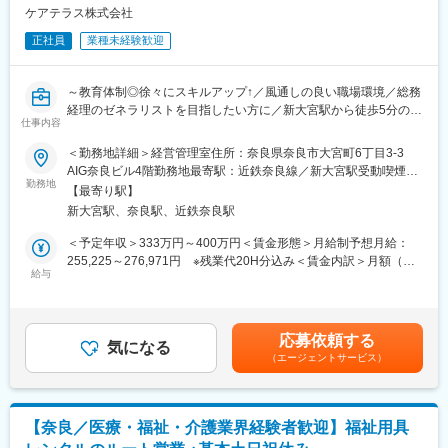
く仲間に感謝と感動の気持ちを持って接し、自身で考える事で人
■入社後の流れ
ケアテラス株式会社
間的成長を求め続けます。
まずは副施設長として、現場業務を学んでいただきます。
配属先の施設には、約30～40名のスタッフがいますので、スタッ
正社員
業種未経験歓迎
変更の範囲：会社の定める業務
フと協力して施設運営にあたります。
～教育体制◎徐々にスキルアップ↑／風通しの良い職場環境／総務
■教育制度
経理のゼネラリストを目指したい方に／新大宮駅から徒歩5分の好
当社では“人材は人財”という考えのもと、研修体制を充実させてい
仕事内容
立地／完全週休二日制～
ます。
入社後、最低半年かけて現施設長と共に一日の流れや運営につい
＜勤務地詳細＞経営管理室住所：奈良県奈良市大宮町6丁目3-3
有料老人ホーム・訪問介護／看護・デイサービス・介護タクシ
て学びつつ、介護研修や資格取得などを行っていただきます。
AIG奈良ビル4階勤務地最寄駅：近鉄奈良線／新大宮駅受動喫煙対
ー・介護員養成研修等の事業を展開を展開する当社で、管理部門
エリアマネージャーや先輩施設長についてOJTという形で仕事を
勤務地
策：屋内全面禁煙変更の範囲：会社の定める事業所
【最寄り駅】
スタッフとして経理・総務などの会社運営全般の仕事に広く携わ
覚えてもらいます。より大きく成長してもらうために、介護スキ
新大宮駅、奈良駅、近鉄奈良駅
っていただく方を募集します！
ル向上のための「ケアマイスター制度」やマネジメント研修など
も行っております。
＜予定年収＞333万円～400万円＜賃金形態＞月給制予想月給：
■メインの業務内容：
255,225～276,971円 ※残業代20H分込み＜賃金内訳＞月額（基
・経理：日常経理業務(伝票起票・審査・整備)
■キャリアパスに関して：
給与
本給）：183,000円～202,000円その他固定手当/月：40,000円＜
■ゆくゆくお任せしたい業務：
施設長⇒エリアマネージャー⇒部長と実績に応じてステップアッ
月給＞223,000円～242,000円＜昇給有無＞有＜残業手当＞有＜給
・決算(月次・四半期・年度末)
プいただきます。
与補足＞■賞与：年2回 ※別途業績に応じて期末賞与支給される場
・社内事業所指導
合ありあくまで想定の年収になります賃金はあくまでも目安の金
応募依頼する
・法対応など
■スーパー・コートについて：
気になる
額であり、選考を通じて上下する可能性があります。月給(月額)は
（エージェントサービス）
※顧問税理士と連携した上での業務になります。
「スーパー・コートがあるから老後が安心だ」と思って頂く事を
固定手当を含めた表記です。
＊スキルに合わせてお任せするお仕事内容の幅を徐々に広げてい
使命としています。その為に私たちは常に安全・清潔・イキイキ
きますのでご安心ください！
した生活を提供すると共にご家族の気持ちになって、親身にお世
話を致します。求める人物像は「自律型感動人間」。お客様と働
【奈良／医療・福祉・介護業界経験者歓迎】福祉用具
【総務・庶務業務について】
く仲間に感謝と感動の気持ちを持って接し、自身で考える事で人