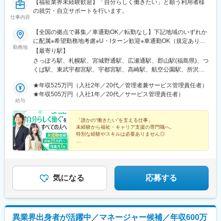
【福祉業界未経験歓迎】「自分らしく働きたい」と願う利用者様
の就労・自立サポートを行います。
仕事内容
【全国の拠点で募集／車通勤OK／転勤なし】下記地域のいずれか
に配属※希望勤務地考慮※U・Iターン歓迎※車通勤OK（規定あり）
勤務地
■北海道・東北北海道、宮城、福島■関東茨城、栃木、群馬、埼
【最寄り駅】
玉、千葉、東京、神奈川 ■中部新潟、富山、石川、長野、岐阜、
さっぽろ駅、札幌駅、宮城野通駅、広瀬通駅、郡山駅(福島県)、つ
静岡、愛知■近畿三重、滋賀、京都、大阪、兵庫、奈良、和歌山 ■
くば駅、東武宇都宮駅、宇都宮駅、高崎駅、航空公園駅、所沢
中国岡山、広島、山口 ■四国香川、愛媛 ■九州福岡、佐賀、長崎、
駅、新越谷駅、北朝霞駅、川越駅、西川口駅、大宮駅(埼玉県)、草
熊本、大分、宮崎、鹿児島、沖縄＼新規開所予定センター／■R三
★年収525万円（入社2年／20代／管理者兼サービス管理責任者）
加駅、春日部駅、西船橋駅、松戸駅、京成千葉駅、千葉駅、本八
宮／神戸市中央区御幸通6-1-20■津駅前／津市栄町3-142-1■ウェ
★年収505万円（入社1年／20代／サービス管理責任者）
幡駅(総武線)、秋葉原駅、三鷹駅、北千住駅、町田駅、錦糸町駅、
給与
ルとばた／北九州市戸畑区汐井町1-6■那覇／那覇市久茂地2-8-1■
池袋駅、京王八王子駅、渋谷駅、荻窪駅、府中駅(東京都)、蒲田
本八幡／市川市南八幡4-15-15■三田駅前／三田市駅前町1-38■泉
駅、新横浜駅、本厚木駅、藤沢駅、溝の口駅、上大岡駅、戸塚
佐野／大阪府泉佐野市上町3-3-18■佐賀／佐賀市駅前中央1-7-1■つ
「誰かの“働きたい”を支える仕事」
駅、横須賀中央駅、川崎駅、京急川崎駅、平塚駅、向ケ丘遊園
未経験から福祉・キャリア支援の専門職へ。
くば／つくば市吾妻1-10-1■相模大野／相模原市南区相模大野3-
駅、橋本駅(神奈川県)、相模大野駅、横浜駅、新潟駅、電気ビル前
特別な経験やスキルは必要ありません◎
19-13■新横浜西口／横浜市神奈川区鶴屋町2-2-17■宮崎橘通／宮
駅、北鉄金沢駅、松本駅、長野駅、名鉄岐阜駅、静岡駅、新浜松
崎市橘通東4-1-2※いずれも開所予定となります。◎受動喫煙対策
◇月給25万円～＋賞与年2回
駅、浜北駅、沼津駅、名鉄名古屋駅、名古屋駅、今池駅(愛知県)、
◇家族手当・住宅手当あり
あり
金山駅(愛知県)、東岡崎駅、あすなろう四日市駅、津駅、島ノ関
◇年休120日以上＆残業月7hで働きやすさも
駅、四条駅(京都市営)、烏丸駅、京都河原町駅、西院駅(阪急線)、
桃山御陵前駅、烏丸御池駅、大阪阿部野橋駅、大阪駅、新大阪
気になる
応募する
駅、淡路駅、文の里駅、枚方市駅、大阪城北詰駅、堺筋本町駅、
泉佐野駅、三宮・花時計前駅、尼崎駅(東海道本線)、姫路駅、西宮
北口駅、三田駅(兵庫県)、神戸三宮駅(阪神)、奈良駅、近鉄奈良
駅、新王寺駅、和歌山市駅、岡山駅前駅、倉敷市駅、横川一丁目
異業界出身者が活躍中／マネージャー候補／年収600万
駅、稲荷町駅(広島県)、広島駅、福山駅、呉駅、銀山町駅、西条駅