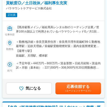
ける環境
貢献度◎／土日祝休／福利厚生充実
ら、実務を段階的に習得していただきます。
お一人で顧客を担当いただくまでの期間は、入社からおおよそ3～
パラマウントケアサービス株式会社
ケアテラス株式会社は、職員の人材育成や処遇向上等につながる
6か月を想定しておりますが、これまでのご経験やスキルに応じて
項目の基準を満たしたとして「奈良県福祉・介護事業所認証制
正社員
柔軟に調整いたしますので、ご安心ください。
度」の知事認証を受けました。
■業務のやりがい・魅力：
変更の範囲：無
【既存顧客メイン／福祉用具レンタル卸のリーディング企業／世
◎お客様へ商品のみならず、商品知識・業界情報を提供すること
界100カ国以上で利用されているパラマウントベッドG／月1回の
で良好な関係を築き、それが当社の売り上げにつながるような営
仕事内容
土曜出勤で基本週休2日】
業活動となります。新商品が出る頻度が高く、スペックや特徴な
＜勤務地詳細＞奈良営業所住所：奈良県天理市前栽町99-1 勤務地
ど覚えることは多いですが、その分お客様からの信頼獲得へと繋
■ポジション概要：
最寄駅：近鉄天理線／前栽駅受動喫煙対策：屋内全面禁煙変更の
がり、結果として福祉用具を利用する方のお役に立てるやりがい
福祉用具レンタル品のご提案を行う営業です。
勤務地
範囲：会社の定める事業所
のある仕事です。
【最寄り駅】
介護用電動ベッド・車いす・歩行器などの福祉用具を、全国7,000
◎身につく福祉用具・介護業界の知識は、今後の高齢化社会での
前栽駅、天理駅、櫟本駅
程度ある介護ショップにレンタル卸をする際の営業活動をお任せ
パーソナルスキルに繋がります。
します。
＜予定年収＞440万円～600万円＜賃金形態＞日給月給制＜賃金内
◎当社の営業職は「人として、人のために」働く喜びがありま
訳＞月額（基本給）：227,000円～308,000円/月20日間勤務想定
す。「社会に貢献する仕事に就きたい」という志の高い方を求め
■業務内容：
給与
その他固定手当/月：12,000円＜想定月額＞239,000円～320,000
ています。
・得意先への商品提案営業
円＜昇給有無＞有＜残業手当＞有＜給与補足＞※上記年収は残業時
・福祉用具貸与事業者（介護ショップ）に対する商品案内
間30h/月を含む想定金額です。経験・スキルを考慮して決定いた
■当社の特徴・魅力：
・販促活動、ルート配送及び指定先への配送
します。■その他定額手当：地域手当■賞与：年2回（年4.7ヶ月分
パラマウントベッドホールディングス100％出資会社です。進展
応募依頼する
・商品出荷積込みや返却品入荷の作業
気になる
程度予定）■昇給：年1回賃金はあくまでも目安の金額であり、選
する超高齢化社会に必要不可欠な社会貢献性の高い事業を行って
（エージェントサービス）
・レンタルの受注手配及びそれに伴うシステム入力
考を通じて上下する可能性があります。月給(月額)は固定手当を含
おり、医療・介護に関わる全ての人が安心できる快適なヘルスケ
めた表記です。
ア環境の創造をテーマに事業を展開しています。
■入社後の流れ・教育体制：
入社初日は、オリエンテーションを実施いたします。
変更の範囲：会社の定める業務