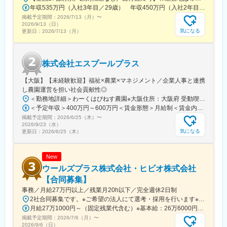
年収535万円（入社3年目／29歳） 年収450万円（入社2年目／26歳）
掲載予定期間：
2026/7/13（月）
〜
2026/9/13（日）
気になる
更新日：
2026/7/13（月）
株式会社エスプールプラス
【大阪】【未経験歓迎】福祉×農業×マネジメント／企業人事と連携
し農園運営を担い社会貢献性◎
＜勤務地詳細＞わーくはぴねす農園※大阪住所：大阪府 受動喫煙対策：敷地内全面禁煙変更の範囲：会社の定める事業所
＜予定年収＞400万円～600万円＜賃金形態＞月給制＜賃金内訳＞月額（基本給）：280,000円～420,000円＜月給＞280,000円～420,000円＜昇給有無＞有＜残業手当＞有＜給与補足＞※予定年収はあくまでも目安の金額であり、選考を通じて上下する可能性があります。■昇給：年2回（8月・2月）■賞与：年2回（7月・12月）賃金はあくまでも目安の金額であり、選考を通じて上下する可能性があります。月給(月額)は固定手当を含めた表記です。
掲載予定期間：
2026/6/25（木）
〜
2026/9/23（水）
気になる
更新日：
2026/6/25（木）
New
ウールズプラス株式会社・ヒビオ株式会社
【合同募集】
事務／月給27万円以上／残業月20h以下／完全週休2日制
2社合同募集です。※ご希望の法人にて選考・採用を行います※配属先については、入社された法人内でご希望を考慮の上決定します大阪府大阪市北区西天満2-10-2 幸田ビル5階※ウールズプラス株式会社、ヒビオ株式会社ともに上記住所での勤務となります※オフィス内禁煙＜各社共通＞
月給27万1000円～（固定残業代含む）※基本給：26万6000円～※固定残業代は、時間外労働の有無に関わらず月2.45時間分を、一律5000円支給※上記を超える時間外労働分は追加で支給＜各社共通＞
掲載予定期間：
2026/7/6（月）
〜
2026/9/6（日）