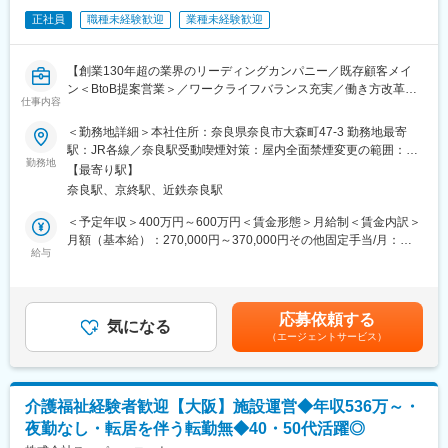
・おむつカウントシステム：患者様のおむつ使用量をタブレット
変更の範囲：会社の定める業務
正社員
職種未経験歓迎
業種未経験歓迎
で管理し、在庫管理・発注・請求業務を一括して行うことができ
ます。システムを導入することで病院や福祉施設関係者様の業務
負担を大幅に削減することが可能です。
【創業130年超の業界のリーディングカンパニー／既存顧客メイ
ン＜BtoB提案営業＞／ワークライフバランス充実／働き方改革関
■開発環境
仕事内容
連認定企業】
・フロントエンド：Angular、Adobe Dreamweaver
＜勤務地詳細＞本社住所：奈良県奈良市大森町47-3 勤務地最寄
・バックエンド：Django、CakePHP,
■職務内容：
駅：JR各線／奈良駅受動喫煙対策：屋内全面禁煙変更の範囲：会
・データベース：SQLServer、MySQL
福祉用具のリース事業者（法人向け）に対する営業をお任せいた
勤務地
社の定める事業所
・プラットフォーム：Windows Server、CentOS、iOS
【最寄り駅】
します。既存顧客がメインのため、長期的に顧客と信頼関係を築
・ツール：GitLab、Microsoft Power BI、Selenium、SikuliX,
奈良駅、京終駅、近鉄奈良駅
くことが可能です。教育制度・評価制度・福利厚生も充実してお
新たな環境や技術ツールの導入は積極的に対応しております。
り、営業未経験の方でも安心してご就業いただける環境です。
＜予定年収＞400万円～600万円＜賃金形態＞月給制＜賃金内訳＞
月額（基本給）：270,000円～370,000円その他固定手当/月：
■当社について
＜具体的には＞
給与
7,600円＜月給＞277,600円～377,600円＜昇給有無＞有＜残業手
最先端のIT技術を駆使した様々なシステムを自社開発し、既存ビ
（1）福祉用具の貸与事業者から発注をいただき、在庫状況を確認
当＞有＜給与補足＞■残業代：実働分支給（上記予定年収は残業月
ジネスに融合させることにより、お客様の利便性をさらに向上さ
した上で受注～納品まで対応
15時間程度の場合）■昇給：年1回（4月／※入社1年目は対象外）■
せる取り組みを始めております。超高齢社会を迎えようとする
（2）ケアマネージャー等の関係者と打ち合わせをし、ご利用者様
賞与：年2回（標準賞与月数：4ヶ月）※評価、業績により変動の
今、社会に必要とされる新しい商品やサービスをご提供すること
応募依頼する
に適した福祉用具の提案
気になる
可能性あり■定額手当：外勤手当7,600円※転勤手当：4万円／転身
が当社の使命であると考えています。
（エージェントサービス）
（3）顧客のニーズに応じて、自社開発のITサービス（業務改善ア
赴任手当：5万円がございます賃金はあくまでも目安の金額であ
プリ・クラウドサービスなど）を提案することもあります。長年
り、選考を通じて上下する可能性があります。月給(月額)は固定手
変更の範囲：会社の定める業務
の現場サポートのノウハウと確かなIT技術・セキュリティでお客
当を含めた表記です。
様の課題解決を図ることができます。
介護福祉経験者歓迎【大阪】施設運営◆年収536万～・
※顧客規模は様々のため、社長や役員の方とやりとりをすることも
夜勤なし・転居を伴う転勤無◆40・50代活躍◎
多くあるため、提案スキルが身に付きます。担当社数は約10～20