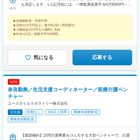
え決定します。※上記月給には、一律処遇改善手当4万8000円～6
給与
万円を含みます。※残業代は別途支給します。【入社1年目の月収
例】月収約28万3000円内訳：月給19万円＋処遇改善手当4万8000
★未経験歓迎・学歴不問
円＋係手当1万円＋交通費1万円＋夜勤手当2万5000円（5回分）※
★月給23.8万円以上／賞与年2回＋特別賞与
資格手当1万円を含む想定例として掲載されているため、適用条件
★入職祝金15万円を入職時に支給
は要確認
★年休122日／残業月平均2時間
★単身者用寮ありで全国から応募可能！
ー利用者様の笑顔や「ありがとう」に寄り添う仕事。
気になる
応募する
NEW
奈良勤務／生活支援コーディネーター／医療介護ベン
チャー
ユースタイルラボラトリー株式会社
正社員
転勤なし
5名以上採用
職種未経験歓迎
業種未経験歓迎
【面談確約】訪問介護事業をけん引する大型ベンチャーで、介護