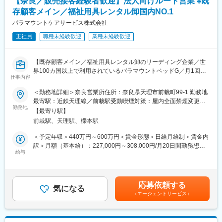
【奈良／販売接客経験者歓迎】法人向けルート営業 ※既
2日目以降は、OJTを通じて、先輩社員の営業活動に同行しなが
存顧客メイン／福祉用具レンタル卸国内NO.1
ら、実務を段階的に習得していただきます。
お一人で顧客を担当いただくまでの期間は、入社からおおよそ3～
パラマウントケアサービス株式会社
6か月を想定しておりますが、これまでのご経験やスキルに応じて
正社員
職種未経験歓迎
業種未経験歓迎
柔軟に調整いたしますので、ご安心ください。
■業務のやりがい・魅力：
【既存顧客メイン／福祉用具レンタル卸のリーディング企業／世
◎お客様へ商品のみならず、商品知識・業界情報を提供すること
界100カ国以上で利用されているパラマウントベッドG／月1回の
で良好な関係を築き、それが当社の売り上げにつながるような営
仕事内容
土曜出勤で基本週休2日】
業活動となります。新商品が出る頻度が高く、スペックや特徴な
＜勤務地詳細＞奈良営業所住所：奈良県天理市前栽町99-1 勤務地
ど覚えることは多いですが、その分お客様からの信頼獲得へと繋
■ポジション概要：
最寄駅：近鉄天理線／前栽駅受動喫煙対策：屋内全面禁煙変更の
がり、結果として福祉用具を利用する方のお役に立てるやりがい
福祉用具レンタル品のご提案を行う営業です。
勤務地
範囲：会社の定める事業所
のある仕事です。
【最寄り駅】
介護用電動ベッド・車いす・歩行器などの福祉用具を、全国7,000
◎身につく福祉用具・介護業界の知識は、今後の高齢化社会での
前栽駅、天理駅、櫟本駅
程度ある介護ショップにレンタル卸をする際の営業活動をお任せ
パーソナルスキルに繋がります。
します。
＜予定年収＞440万円～600万円＜賃金形態＞日給月給制＜賃金内
◎当社の営業職は「人として、人のために」働く喜びがありま
訳＞月額（基本給）：227,000円～308,000円/月20日間勤務想定
す。「社会に貢献する仕事に就きたい」という志の高い方を求め
■業務内容：
給与
その他固定手当/月：12,000円＜想定月額＞239,000円～320,000
ています。
・得意先への商品提案営業
円＜昇給有無＞有＜残業手当＞有＜給与補足＞※上記年収は残業時
・福祉用具貸与事業者（介護ショップ）に対する商品案内
間30h/月を含む想定金額です。■その他定額手当：地域手当■賞
■当社の特徴・魅力：
・販促活動、ルート配送及び指定先への配送
与：年2回（年4.7ヶ月分程度予定）■昇給：年1回賃金はあくまで
パラマウントベッドホールディングス100％出資会社です。進展
応募依頼する
・商品出荷積込みや返却品入荷の作業
気になる
も目安の金額であり、選考を通じて上下する可能性があります。
する超高齢化社会に必要不可欠な社会貢献性の高い事業を行って
（エージェントサービス）
・レンタルの受注手配及びそれに伴うシステム入力
月給(月額)は固定手当を含めた表記です。
おり、医療・介護に関わる全ての人が安心できる快適なヘルスケ
ア環境の創造をテーマに事業を展開しています。
■入社後の流れ・教育体制：