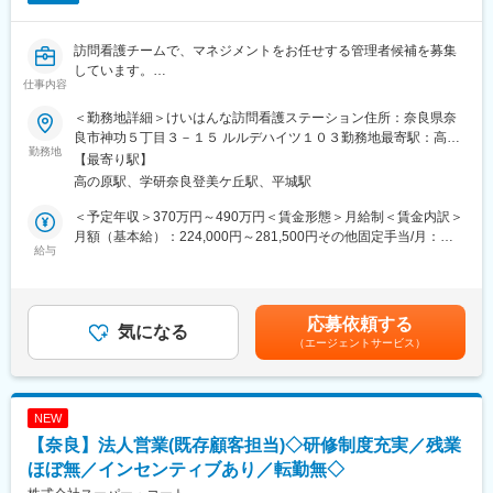
訪問看護チームで、マネジメントをお任せする管理者候補を募集
しています。
仕事内容
中山町・あやめ池・押熊・東生駒にある有料老人ホーム、
各居室への訪問看護がメイン業務で、施設看護に近い働き方が可
＜勤務地詳細＞けいはんな訪問看護ステーション住所：奈良県奈
能です。
良市神功５丁目３－１５ ルルデハイツ１０３勤務地最寄駅：高の
※施設内には介護スタッフも常駐しており、随時連携できます。
勤務地
原駅受動喫煙対策：屋内喫煙可能場所あり変更の範囲：会社の定
【最寄り駅】
める事業所
高の原駅、学研奈良登美ケ丘駅、平城駅
※奈良市内３ヵ所と東生駒の老人ホームの各居室への訪問看護と、
慣れてくれば一部地域の皆様のご自宅への訪問看護も含みま
＜予定年収＞370万円～490万円＜賃金形態＞月給制＜賃金内訳＞
す。
月額（基本給）：224,000円～281,500円その他固定手当/月：
給与
57,292円～91,458円＜月給＞281,292円～372,958円＜昇給有無
＜仕事内容＞
＞有＜残業手当＞有＜給与補足＞・手当 資格手当、役職手当含
チームのマネジメント、現管理者の補佐、記録などの事務処理、
む※残業代は含んでいません。・賞与 年2回 ※業績によって期
経管栄養、ストマーケア、導尿、喀痰吸引、床ずれ処置、
末賞与が支給される可能性があります（昨年・今年度実績あり）※
応募依頼する
一般状態の観察、（看護師で可能な）リハビリ、ターミナルケア
気になる
理論年収であり、経験や実績によって変動することがあります。
（エージェントサービス）
など
賃金はあくまでも目安の金額であり、選考を通じて上下する可能
性があります。月給(月額)は固定手当を含めた表記です。
変更の範囲：会社の定める業務
NEW
【奈良】法人営業(既存顧客担当)◇研修制度充実／残業
ほぼ無／インセンティブあり／転勤無◇