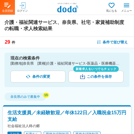
会員登録
ログイン
気になる
メニュー
介護・福祉関連サービス、奈良県、社宅・家賃補助制度
の転職・求人検索結果
29
条件で並び替え
件
現在の検索条件
[勤務地]奈良県 [業種]介護・福祉関連サービス-医薬品・医療機器・ライフサイエンス・医療系サービス [詳細条件](待遇・福利厚生)社宅・家賃補助制度
新着求人をいつでもチェック
条件の変更
この条件を保存
奈良県
のみで募集中
生活支援員／未経験歓迎／年休122日／入職祝金15万円
支給
社会福祉法人柊の郷