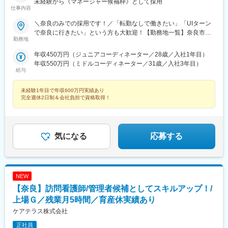
未経験から《マネージャー候補枠》として採用
仕事内容
＼奈良のみでの採用です！／「転勤なしで働きたい」「UIターン
で奈良に行きたい」という方も大歓迎！【勤務地一覧】奈良市、
勤務地
大和高田市、大和郡山市、天理市、橿原市、桜井市、御所市、生
駒市、香芝市、平群町、三郷町、斑鳩町、安堵町、川西町、三宅
年収450万円（ジュニアコーディネーター／28歳／入社1年目）
町、田原本町、上牧町、王寺町、広陵町、河合町、葛城市※希望勤
年収550万円（ミドルコーディネーター／31歳／入社3年目）
務地を踏まえて配属決定します※受動喫煙対策あり＝＝＝☆将来的
給与
に全国のご希望勤務地へUIターン可能・初期費用会社負担等の移
住支援あり（規定有）・UIターン転勤希望者への年間の支援あり
未経験1年目で年収600万円実績あり
（規定有）☆マイカー通勤手当あり（1回200円）
完全週休2日制＆会社負担で資格取得！
気になる
応募する
NEW
【奈良】訪問看護師/管理者候補としてスキルアップ！/
上場Ｇ／残業月5時間／育産休実績あり
ケアテラス株式会社
正社員