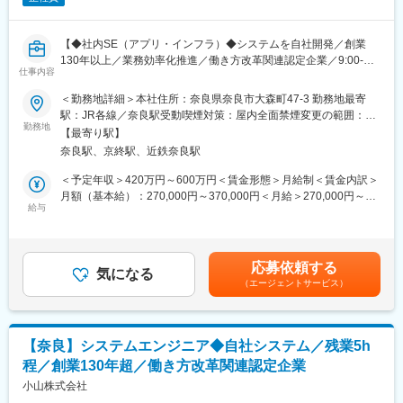
入社後は首都圏（東京・神奈川・埼玉）、福岡、大阪、兵庫のい
ずれかの事業所にて、6か月間のマネージャー養成研修を行いま
【◆社内SE（アプリ・インフラ）◆システムを自社開発／創業
す。
130年以上／業務効率化推進／働き方改革関連認定企業／9:00-
■入社～1カ月目
仕事内容
17:30定時で残業月平均5時間程】
・業界未経験者でもゼロから学ぶことができる基礎研修／必要資
格取得。なお、資格取得のための費用は当社負担となります。
＜勤務地詳細＞本社住所：奈良県奈良市大森町47-3 勤務地最寄
寝具リース、医療寝具事業を展開する当社において、社内SE（ア
■1～3か月目
駅：JR各線／奈良駅受動喫煙対策：屋内全面禁煙変更の範囲：会
プリ・インフラ）としてご活躍いただきます。
・OJTを受けながら日勤・夜勤両方の介護現場での業務をお任せ
勤務地
社の定める事業所
【最寄り駅】
※スキルに合わせて、以下業務を行って頂きます
します。
奈良駅、京終駅、近鉄奈良駅
※研修終了後は現場業務は無くなるため日勤のみ
＜具体的な業務＞
■3～6か月目
＜予定年収＞420万円～600万円＜賃金形態＞月給制＜賃金内訳＞
基幹システムを中心とした関連システムの開発・導入やPC関連の
・マネージャー業務を学んでいただきます。ピープルマネジメン
月額（基本給）：270,000円～370,000円＜月給＞270,000円～
キッティングやヘルプデスク業務を行って頂きます。
トだけでなく、売上管理や各事業所が目標を達成するための事業
給与
370,000円＜昇給有無＞有＜残業手当＞有＜給与補足＞※経験やス
◇システム開発
所運営を行います。※上司がメンターとなり手厚いサポートがござ
キルを考慮の上、当社規定により決定いたします。■昇給：年1回
・自社開発及びパッケージ製品導入
います。
（7月／※入社1年目は対象外）■賞与：年2回（過去実績4.0ヶ月）
・システム設計、DB設計、各種テスト、ツール開発等
■本配属後
※転勤手当：4万円／転身赴任手当：5万円がございます賃金はあ
応募依頼する
・導入における各種資料作成、各種現場調整等
・各事業所の課題や目的に合わせてマネジメント業務に専念頂き
気になる
くまでも目安の金額であり、選考を通じて上下する可能性があり
（エージェントサービス）
◇インフラ関連
ます。
ます。月給(月額)は固定手当を含めた表記です。
・パソコン・スマホ関連のセットアップ、ヘルプデスク対応
※独り立ち後はリモート×出社も可
・社内情報関連機器全般の運用サポート（プリンタ等）
・各種サーバーのメンテナンス等
【キャリアパス（例）】
【奈良】システムエンジニア◆自社システム／残業5h
◇その他
・医療介護スタッフ（2週間程度の基礎研修必要資格取得、現場業
程／創業130年超／働き方改革関連認定企業
・セキュリティ関連機器・ソフト導入、検討
務）
・セキュリティ監視
小山株式会社
・サービスリーダー（入社3カ月～※研修期間）
・サービス提供責任者（入社半年／年収420～650万円）