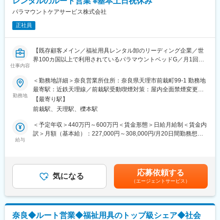
レンタルのルート営業 ※基本土日祝休み
経理業務を中心にしつつ、「行政対応のサポート／社内資料整備
間的成長を求め続けます。
／事業所との連絡調整」など、総務・庶務業務も一部兼務してい
パラマウントケアサービス株式会社
施設は駅の近くにあり、ご家族が訪れやすい立地条件なので非常
ただきます。
に喜ばれています。また、グループのスーパーホテルより直送さ
正社員
「経理だけに閉じず、会社全体を支える役割を担ってみたい」
れる天然温泉に入浴していただけるのも大きな魅力の一つです。
そんな方にはやりがいのあるポジションです。
各施設にはスタッフ30～50名が勤務しています。
【既存顧客メイン／福祉用具レンタル卸のリーディング企業／世
■入社後の流れ：
変更の範囲：会社の定める業務
界100カ国以上で利用されているパラマウントベッドG／月1回の
入社後すぐは、実際のオペレーションに慣れてもらうため様々な
仕事内容
土曜出勤で基本週休2日】
業務を先輩社員と共に経験していただきます。その後業務適正を
＜勤務地詳細＞奈良営業所住所：奈良県天理市前栽町99-1 勤務地
勘案してコア業務を決定いたします。分からないことでも聞きや
■ポジション概要：
最寄駅：近鉄天理線／前栽駅受動喫煙対策：屋内全面禁煙変更の
すく、意見交換も活発に行える部署ですので安心してご入社して
福祉用具レンタル品のご提案を行う営業です。
勤務地
範囲：会社の定める事業所
いただければと思います。
【最寄り駅】
介護用電動ベッド・車いす・歩行器などの福祉用具を、全国7,000
前栽駅、天理駅、櫟本駅
程度ある介護ショップにレンタル卸をする際の営業活動をお任せ
■組織構成：
します。
＜予定年収＞440万円～600万円＜賃金形態＞日給月給制＜賃金内
合計6名のチーム(男性3名、女性3名)で、30～50代・平均年齢は
訳＞月額（基本給）：227,000円～308,000円/月20日間勤務想定
45歳ほどです。部長以下、経営管理業務担当と経理業務担当で構
■業務内容：
給与
その他固定手当/月：12,000円＜想定月額＞239,000円～320,000
成されています。(当求人ではいずれの業務にも携わります。)
・得意先への商品提案営業
円＜昇給有無＞有＜残業手当＞有＜給与補足＞※上記年収は残業時
・福祉用具貸与事業者（介護ショップ）に対する商品案内
間30h/月を含む想定金額です。経験・スキルを考慮して決定いた
□企業
・販促活動、ルート配送及び指定先への配送
します。■その他定額手当：地域手当■賞与：年2回（年4.7ヶ月分
・有料老人ホーム、訪問介護／訪問看護、デイサービス、介護タ
応募依頼する
・商品出荷積込みや返却品入荷の作業
気になる
程度予定）■昇給：年1回賃金はあくまでも目安の金額であり、選
クシー、介護員養成研修などを展開
（エージェントサービス）
・レンタルの受注手配及びそれに伴うシステム入力
考を通じて上下する可能性があります。月給(月額)は固定手当を含
・地域からの信頼を積み重ね、直近5年で売上高は約2.1倍
めた表記です。
・東証プライム市場上場のセンコーグループホールディングス株
■入社後の流れ・教育体制：
式会社100％出資の連結子会社
入社初日は、オリエンテーションを実施いたします。
・大手グループの安定した経営基盤のもと、長期的に安心して働
奈良◆ルート営業◆福祉用具のトップ級シェア◆社会
2日目以降は、OJTを通じて、先輩社員の営業活動に同行しなが