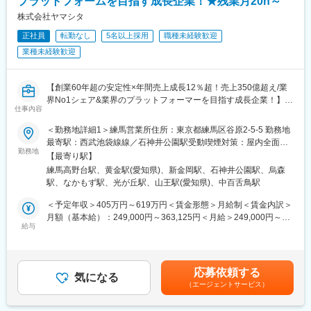
プラットフォームを目指す成長企業！★残業月20h～
新橋駅、代官山駅、新宿駅、新宿三丁目駅、八王子駅、府中競馬
正門前駅、立川駅、日本大通り駅、静岡駅、第一通り駅、伏見駅
株式会社ヤマシタ
(愛知県)、近鉄名古屋駅、栄町駅(愛知県)、大曽根駅、名鉄一宮
正社員
転勤なし
5名以上採用
職種未経験歓迎
駅、尾頭橋駅、新豊田駅、東梅田駅、中津駅(地下鉄)、福島駅(大
業種未経験歓迎
阪府・阪神線)、新大阪駅、祇園四条駅、四条駅(京都市営)、四条
大宮駅、九条駅(京都府)、伏見桃山駅、倉敷駅、松川町駅、横川駅
(広島県)、紙屋町東駅、通町筋駅、大通駅、北１２条駅、すすきの
【創業60年超の安定性×年間売上成長12％超！売上350億超え/業
駅、千葉中央駅、東中山駅、後楽園駅、神田駅(東京都)、西日暮里
界No1シェア&業界のプラットフォーマーを目指す成長企業！】
駅、下板橋駅、大塚駅前駅、学習院下駅、大崎広小路駅、虎ノ門
仕事内容
超高齢化社会の到来において、社会課題の解決を目指す当社。
駅、恵比寿駅、都庁前駅、府中本町駅、馬車道駅、日吉町駅、新
事業のさらなる成長を目指し、新しいメンバーの募集を行いま
浜松駅、国際センター駅、名古屋駅、栄駅(愛知県)、西一宮駅、大
＜勤務地詳細1＞練馬営業所住所：東京都練馬区谷原2-5-5 勤務地
す。
阪梅田駅(阪神線)、中津駅(大阪府・阪急線)、渡辺橋駅、南方駅(大
最寄駅：西武池袋線線／石神井公園駅受動喫煙対策：屋内全面禁
■職務概要
勤務地
阪府)、清水五条駅、烏丸駅、十条駅(京都府・近鉄線)、桃山駅、
煙＜勤務地詳細2＞名古屋中川営業所住所：愛知県名古屋市中川区
【最寄り駅】
・居宅介護支援事業者等に福祉用具のレンタル・販売の営業
猿猴橋町駅、的場町駅、横川一丁目駅、県庁前駅(広島県)、九品寺
舟戸町6-23 受動喫煙対策：屋内全面禁煙＜勤務地詳細3＞堺営業
練馬高野台駅、黄金駅(愛知県)、新金岡駅、石神井公園駅、烏森
・利用者に最適な用具を選定、納品、相談対応
交差点駅
所住所：大阪府堺市北区金岡町3001番地３ 受動喫煙対策：屋内全
駅、なかもず駅、光が丘駅、山王駅(愛知県)、中百舌鳥駅
・商材は、介護ベッド関連用具、車いす、歩行器、入浴関連用
面禁煙変更の範囲：会社の定める事業所
品、生活関連用品など
＜予定年収＞405万円～619万円＜賃金形態＞月給制＜賃金内訳＞
・住宅改修（手すりの設置など）のプランニング
月額（基本給）：249,000円～363,125円＜月給＞249,000円～
■詳細
給与
363,125円＜昇給有無＞有＜残業手当＞有＜給与補足＞※給与はス
営業先はケアマネジャーとなり、ケアマネジャーからの紹介で一
キル・経験を考慮して決定します。■昇給：年1回（4月）■賞与：
般ユーザー（個人のお客様）への福祉用具の選定・提案を行いま
年2回（6月、12月）■モデル年収・営業リーダー：入社3年目625
す。
万（月給36万＋賞与＋諸手当）・所長：入社5年目760万（月給44
応募依頼する
介護用品のニーズは突発的に発生するため、ニーズ発生時にケア
気になる
万＋賞与＋諸手当）賃金はあくまでも目安の金額であり、選考を
（エージェントサービス）
マネジャーからお客様を紹介を頂く事が営業活動の最も重要なポ
通じて上下する可能性があります。月給(月額)は固定手当を含めた
イント。介護福祉用品のプロとして、ケアマネジャーの方から安
表記です。