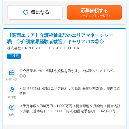
（例）
＜OJT＞所長や先輩だけではなく、本部スタッフによる定期面談
無＞有＜残業手当＞有＜給与補足＞※入社時基本給は経験やスキル
課題/人員不足で、調理が追い付かない状態になっている
など入社後もしっかりフォロー
を面接で評価し、社内等級制度に基づいて決定■賞与: 年2回（6
応募依頼する
→業務工程やスタッフのシフトを改めて確認し、調整できる部分
気になる
月・12月※月給の2.0ヶ月程度／年）■報奨金：年2回（6月・12
（エージェントサービス）
がないかなどのアドバイスを実施
■評価制度
月）※半期ごとの会社利益を原資に個人業績に応じて配分■昇給：
「コスト削減提案」
各グレードごとにスキル項目を設定。売上目標の達成率だけでは
年1回（4月）賃金はあくまでも目安の金額であり、選考を通じて
→必要に応じて厨房内での指導や、育成のお手伝い。緊急支援と
なくプロセスも評価。顧客への向き合い方や提案力がキャリアに
上下する可能性があります。月給(月額)は固定手当を含めた表記で
して、厨房業務のためシフトイン。
直結。
す。
【関西エリア】介護福祉施設のエリアマネージャー
職 ◇介護業界経験者歓迎／キャリアパス◎◇
■ポジションの特徴：
■キャリアパス
・アフターフォローを行い、お客さまと信頼関係を深めて契約継
株式会社ＩＮＮＯＶＥＬ ＨＥＡＬＴＨＣＡＲＥ
未経験から2年でリーダー、9年で複数営業所を統括するブロック
続していただくことがミッションです。
長など、営業としてのスキルアップだけでなく、マネジメントへ
正社員
・担当施設は、15～20件程度。移動は社用車がメイン。
のチャレンジも可能。
・営業と同行し、新しく契約を検討されているお客さまに対し
て、プロとしてのご提案を実施することはございます。
変更の範囲：会社の定める業務
◇介護業界でのご経験や資格を活かす／上位職へキャリアパス
・契約に向けてお客様により具体的なイメージを持っていただけ
◎◇
るようにサポートしていただきます。
仕事内容
介護・医療・障がい福祉事業を展開する当社にて、エリアマネー
＜勤務地詳細＞関西エリア住所：大阪府 受動喫煙対策：屋内全面
■担当施設（担当エリアによって担当施設は異なる）：
ジャーとして5か所程度の複数事業所の統括マネジメントをお任せ
禁煙
・FS施設…（直営スタイル）施設様が厨房も管理経営し、当社は
いたします。
勤務地
商品（当社の食事）を納品。
・FSP施設…（委託給食スタイル）当社が施設内の厨房を運営
＜予定年収＞700万円～1,000万円＜賃金形態＞月給制＜賃金内訳
■職務内容：
（当社の食事とスタッフ）
＞月額（基本給）：235,000円その他固定手当/月：142,490円固
〇新規施設の立ち上げ、スタッフ採用・管理・教育・離職防止、
給与
定残業手当/月：122,510円（固定残業時間45時間0分/月～45時間
新規開拓、利用者のフォロー、営業数字の管理、債権管理などの
■仕事のやりがい：
0分/月）超過した時間外労働の残業手当は追加支給＜月給＞
施設運営における全般的なマネジメント
食事に関するアドバイスだけでは無く、施設が抱える給食部門全
500,000円（一律手当を含む）＜昇給有無＞有＜残業手当＞有＜
〇連携先の開拓(病院や居宅介護支援事業所、近隣の同業施設な