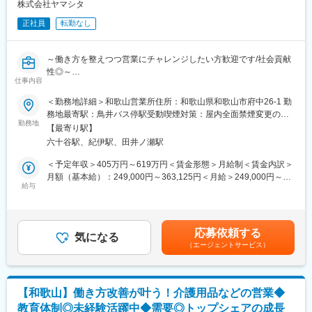
ゆくゆくは…
株式会社ヤマシタ
・エリア職（転居を伴う転勤無）／準総合職（地域内転勤有）／
＊ルーティン業務の効率化（Excelを使った効率化やITツールの取
総合職（全国転勤有）の3つから選択できるため、腰を据えて働き
正社員
転勤なし
り入れ）にも挑戦でき、ITスキルが身につきます！
たい方も安心です。
＼こんなところが魅力！／
変更の範囲：会社の定める業務
～働き方を整えつつ営業にチャレンジしたい方歓迎です/社会貢献
・未経験でも安心◎
性◎～
経験関係なくキャッチアップできるよう、丁寧な教育体制をご用
仕事内容
■業務概要
意。過去にも元携帯販売の方、元塾講師の方などまったく事務経
介護用品等の提供を行うケアマネージャーに対する提案をお任せ
＜勤務地詳細＞和歌山営業所住所：和歌山県和歌山市府中26-1 勤
験のない方も入社し、今ではチームの中心となり活躍していま
します。
務地最寄駅：鳥井バス停駅受動喫煙対策：屋内全面禁煙変更の範
す。
ケアマネジャーや実際に介護用品を使用する個人のお客様との信
勤務地
囲：会社の定める事業所
・社歴、年齢関係なく活躍！
【最寄り駅】
頼関係を構築していただき、顧客も気づいていないニーズを発掘
役員トップ層は30代後半、スタッフは20代の方も多数活躍してい
六十谷駅、紀伊駅、田井ノ瀬駅
していただきます。
ます！若手も自分の提案やアイディアを形にできます。
生成AIを活用した営業活動で業務を効率化。更には、ケア→予防
＜予定年収＞405万円～619万円＜賃金形態＞月給制＜賃金内訳＞
・「ありがとう」の言葉をもらえる♪
にシフトした提案などの競合にはない取り組みを実施していま
月額（基本給）：249,000円～363,125円＜月給＞249,000円～
レンタル事業のためお客様とは長期のお付き合いとなります。名
す。
給与
363,125円＜昇給有無＞有＜残業手当＞有＜給与補足＞※給与はス
前を覚えてもらったり、「ありがとう、助かったよ」という日々
■業務詳細
キル・経験を考慮して決定します。■昇給：年1回（4月）■賞与：
の電話でのやり取りが大きなやりがいに繋がります。
既存顧客のフォロー（40~50名）／新規開拓（5~10名程度）
年2回（6月、12月）※年収には10時間分の残業代含む■モデル年
月次での訪問計画を策定して1日3件の商談を実施。
収・営業リーダー：入社3年目625万（月給36万＋賞与＋諸手
■はたらく環境
応募依頼する
具体的には…
気になる
当）・所長：入社5年目760万（月給44万＋賞与＋諸手当）賃金は
・女性の育休取得率100%◎時短勤務制度も完備しており、ライフ
（エージェントサービス）
・利用者様宅へ訪問し利用状況の確認、ケアマネへ状況や変更点
あくまでも目安の金額であり、選考を通じて上下する可能性があ
イベントがあっても長く働ける環境です！
の報告・要望などを確認
ります。月給(月額)は固定手当を含めた表記です。
・残業は月20時間以内でプライベートも大切にできる環境です。
・居宅介護支援自業所や地域包括支援センター等へ訪問し営業ニ
休みの日に対応が発生することもありません。
ーズのヒアリング
【和歌山】働き方改善が叶う！介護用品などの営業◆
・商品勉強会等で接点を確保した新規顧客の開拓
■組織構成
教育体制◎未経験活躍中◆需要◎トップシェアの成長
■就業環境：