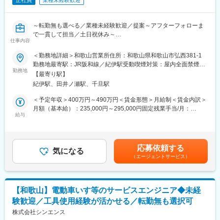
正社員
業種未経験歓迎
～転勤無も選べる／業種未経験歓迎／提案～アフターフォローま
で一貫して担当／土日祝休み～
仕事内容
■業務内容：
＜勤務地詳細＞和歌山営業所住所：和歌山県和歌山市弘西381-1
電動車いす・シニアカーを中心に、人々を支えている当社にて、
勤務地最寄駅：JR阪和線／紀伊駅受動喫煙対策：屋内全面禁煙変
法人に対する自社サービス、商品の代理店営業をお任せいたしま
勤務地
更の範囲：会社の定める事業所
【最寄り駅】
す。
紀伊駅、田井ノ瀬駅、千旦駅
■業務詳細：
＜予定年収＞400万円～490万円＜賃金形態＞月給制＜賃金内訳＞
・電動車いすレンタルサービス、オリジナル福祉用具の提案
月額（基本給）：235,000円～295,000円固定残業手当/月：
・得意先様からの依頼にて、ご利用者宅での電動車いすの納品、
給与
35,977円～45,163円（固定残業時間20時間0分/月）超過した時間
使い方説明
外労働の残業手当は追加支給＜月給＞270,977円～340,163円（一
・ご利用者宅での電動車いすのメンテナンスなど関連業務
律手当を含む）＜昇給有無＞有＜残業手当＞有＜給与補足＞※経験
やスキルを考慮の上、当社規定により決定いたします。■昇給：年
応募依頼する
■業務補足：
気になる
1回■賞与：年2回賃金はあくまでも目安の金額であり、選考を通
（エージェントサービス）
・営業方法：社用車で1日あたり5～6件程度の法人に訪問し、自
じて上下する可能性があります。月給(月額)は固定手当を含めた表
社のサービス提案を行います。スケジューリングはご自身で行
記です。
い、効率的に活動いただきます。
・営業先：福祉用具取扱業者、卸業者、ケアマネジャー、その他
【和歌山】電動車いす等のサービスエンジニア◆未経
※個人宅への飛び込み営業はありません。
験歓迎／工具使用経験が活かせる／転勤無も選択可
・取扱商品：スズキ、ヤマハなど国内大手メーカーや自社ブラン
ドの電動車いす／自社ブランドの福祉用具（歩行関連機器）
株式会社シンエンス