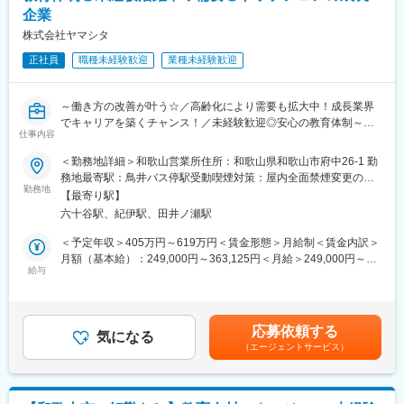
・一営業所につき、スタッフが10～30名所属しています。
企業
営業組織は平均残業時間が20時間となっています。また休日は携
うち事務職は4～5割ほど。一人にならない体制で、チームで協力
帯やPCの使用はできず、チームで対応できる体制を組んでいるた
株式会社ヤマシタ
して働くことができます。
めメリハリをつけながら働くことができる環境です。
正社員
職種未経験歓迎
業種未経験歓迎
■フォロー体制
変更の範囲：会社の定める業務
他業界からの転職者が7割のため研修制度が充実しています。
■評価制度
～働き方の改善が叶う☆／高齢化により需要も拡大中！成長業界
各グレードごとにスキル項目を設定し売上目標の達成率だけでは
でキャリアを築くチャンス！／未経験歓迎◎安心の教育体制～
なく、プロセスも評価される制度設計になっています。また昇格
仕事内容
◇アパレル店長や携帯ショップ店員など、他業界からの入社が7
機会が年4回あるため、頑張りや実績で早期にマネジメントへも挑
割！充実の研修制度
戦できる環境となっています。
＜勤務地詳細＞和歌山営業所住所：和歌山県和歌山市府中26-1 勤
◇生成AIを活用し再現性の高い営業が可能！チーム制で働きやす
■キャリアパス
務地最寄駅：鳥井バス停駅受動喫煙対策：屋内全面禁煙変更の範
く、且つ質の高いサービスを提供
勤務地
未経験から2年でリーダー、9年で複数営業所を統括するブロック
囲：会社の定める事業所
【最寄り駅】
◇成果とプロセスが評価される明確な評価制度あり！最大年４回
長など、営業としてのスキルアップだけでなく、マネジメントへ
六十谷駅、紀伊駅、田井ノ瀬駅
の昇進・昇格制度により、スピード感をもったキャリア形成も可
のチャレンジも可能です。
能
■魅力点：
＜予定年収＞405万円～619万円＜賃金形態＞月給制＜賃金内訳＞
◇業界トップ級シェア！売上も右肩上がり。2030年に業界No.1に
・顧客折衝経験が活かせる！販売店の店長など未経験者の入社実
月額（基本給）：249,000円～363,125円＜月給＞249,000円～
なることを目指して全国で増員募集
給与
績も多数あり。
363,125円＜昇給有無＞有＜残業手当＞有＜給与補足＞※給与はス
・生成AIを活用し業務効率化を実現！チーム制営業で働きやす
キル・経験を考慮して決定します。■昇給：年1回（4月）■賞与：
■業務概要
く、且つ質の高いサービスを提供
年2回（6月、12月）※年収には10時間分の残業代含む■モデル年
介護用品等の提供を行うケアマネージャー（ケアマネ）に対し
・成果とプロセスが評価される明確な評価制度あり！最大年４回
収・営業リーダー：入社3年目625万（月給36万＋賞与＋諸手
応募依頼する
て、課題解決のための提案をお任せ。
気になる
の昇進・昇格制度により、スピード感をもったキャリア形成も可
当）・所長：入社5年目760万（月給44万＋賞与＋諸手当）賃金は
（エージェントサービス）
ケアマネや実際に介護用品を使用する個人のお客様との信頼関係
能
あくまでも目安の金額であり、選考を通じて上下する可能性があ
を構築していただき、顧客も気づいていないニーズを発掘してい
・社会貢献性の高い介護業界にてトップ級シェア！売上も右肩上
ります。月給(月額)は固定手当を含めた表記です。
ただきます。
がり。2030年に業界No.1になることを目指して全国で増員募集