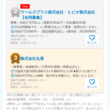
リ・ゲーム・VR/AR等のソフトウェア開発やCG制作を行っており
New
ます。
創業9年目のスタートアップ企業として成長を続けており、これか
ウールズプラス株式会社・ヒビオ株式会社
らもより多くの方々や地域社会に必要とされ、皆様に安心して関
【合同募集】
わっていただけるよう、ゼ
事務／月給27万円以上／残業月20h以下／完全週休2日制
ロからイチの「起業」を経て、今後は地域社会に愛される「企
2社合同募集です。※ご希望の法人にて選考・採用を行います※配属先については、入社された法人内でご希望を考慮の上決定します大阪府大阪市北区西天満2-10-2 幸田ビル5階※ウールズプラス株式会社、ヒビオ株式会社ともに上記住所での勤務となります※オフィス内禁煙＜各社共通＞
業」へと進化していきます。
月給27万1000円～（固定残業代含む）※基本給：26万6000円～※固定残業代は、時間外労働の有無に関わらず月2.45時間分を、一律5000円支給※上記を超える時間外労働分は追加で支給＜各社共通＞
掲載予定期間：
2026/7/6（月）
〜
変更の範囲：会社の定める業務
2026/9/6（日）
気になる
更新日：
2026/7/6（月）
株式会社丸喜
一般事務／未経験OK／17時45分退勤／残業ほぼなし
大阪府大阪市西区新町2-11-9 新町KDビル3F★駅チカの好アクセス！飲食店も豊富な人気エリアです♪★自転車通勤も可能【詳細・交通】■『西大橋駅』より徒歩4分■『西長堀駅』・『四ツ橋駅』より徒歩6分■『阿波座駅』より徒歩9分■『本町駅』・『心斎橋駅』より徒歩11分
月給24万円以上※経験・能力等を考慮の上、決定いたします。
掲載予定期間：
2026/6/4（木）
〜
2026/9/2（水）
気になる
更新日：
2026/6/10（水）
※求人応募数の多い順にランキングしています（非公開求人は除く）。
※集計対象期間：2026/8/2（日）～2026/8/8（土）
※事情により掲載終了予定日よりも前に求人募集が終了していることもご
ざいます。その場合は当サイトから応募はできませんので、あらかじめご