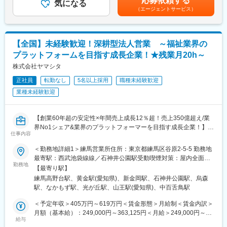
応募依頼する
気になる
実績：年2回（1回支給実績50万～）賃金はあくまでも目安の金額
◇連携先の開拓
・生活介護事業
（エージェントサービス）
であり、選考を通じて上下する可能性があります。月給(月額)は固
└病院や居宅介護支援事業所、近隣の同業施設など、連携先の開
・就労継続支援事業
定手当を含めた表記です。
拓
・共同生活援助事業
◇稼働、人員配置、コンプライアンスという3つの経営指標に基づ
・短期入所事業／日中一時支援事業
【全国】未経験歓迎！深耕型法人営業 ～福祉業界の
く数字軸
・地域生活支援拠点事業
を中核にしたマネジメント
プラットフォームを目指す成長企業！★残業月20h～
◇イノベーティブな企画・取り組みなどを通してブランディング
株式会社ヤマシタ
の強化
※創立間もないため、中途入社の方が多いです。
正社員
転勤なし
5名以上採用
職種未経験歓迎
業種未経験歓迎
■ポジションについて：
エリアマネージャーのポストに空きがない場合や研修期間は、他
の職種や役割として勤務をいただく場合があります。（※賃金条件
【創業60年超の安定性×年間売上成長12％超！売上350億超え/業
に変わりはございません）身体介助・入浴介助・排泄介助・食事
界No1シェア&業界のプラットフォーマーを目指す成長企業！】
仕事内容
介助・レクリエーション・送迎業務など介護業務全般エリアマネ
超高齢化社会の到来において、社会課題の解決を目指す当社。
ージャーへ職種変更時に異動となることがあります。
事業のさらなる成長を目指し、新しいメンバーの募集を行いま
＜勤務地詳細1＞練馬営業所住所：東京都練馬区谷原2-5-5 勤務地
す。
最寄駅：西武池袋線線／石神井公園駅受動喫煙対策：屋内全面禁
■ご担当の可能性がある施設：
■職務概要
勤務地
煙＜勤務地詳細2＞名古屋中川営業所住所：愛知県名古屋市中川区
【最寄り駅】
老人ホーム、障がい・認知症グループホーム、通所介護、生活介
・居宅介護支援事業者等に福祉用具のレンタル・販売の営業
舟戸町6-23 受動喫煙対策：屋内全面禁煙＜勤務地詳細3＞堺営業
練馬高野台駅、黄金駅(愛知県)、新金岡駅、石神井公園駅、烏森
護、就労継続B、放課後等ディ、訪問看護・介護等
・利用者に最適な用具を選定、納品、相談対応
所住所：大阪府堺市北区金岡町3001番地３ 受動喫煙対策：屋内全
駅、なかもず駅、光が丘駅、山王駅(愛知県)、中百舌鳥駅
・商材は、介護ベッド関連用具、車いす、歩行器、入浴関連用
面禁煙変更の範囲：会社の定める事業所
■当社について：
品、生活関連用品など
＜予定年収＞405万円～619万円＜賃金形態＞月給制＜賃金内訳＞
ビオネストグループは、大阪、兵庫を中心に全国で介護事業・医
・住宅改修（手すりの設置など）のプランニング
月額（基本給）：249,000円～363,125円＜月給＞249,000円～
療事業・障がい福祉事業などを幅広く手がけております。
■詳細
給与
363,125円＜昇給有無＞有＜残業手当＞有＜給与補足＞※給与はス
全国に約500以上の事業所、従業員約5,000名の規模で、医療・介