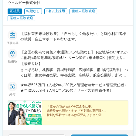
ウェルビー株式会社
正社員
転勤なし
5名以上採用
職種未経験歓迎
業種未経験歓迎
【福祉業界未経験歓迎】「自分らしく働きたい」と願う利用者様
の就労・自立サポートを行います。
仕事内容
【全国の拠点で募集／車通勤OK／転勤なし】下記地域のいずれか
に配属※希望勤務地考慮※U・Iターン歓迎※車通勤OK（規定あり）
勤務地
■北海道・東北北海道、宮城、福島■関東茨城、栃木、群馬、埼
【最寄り駅】
玉、千葉、東京、神奈川 ■中部新潟、富山、石川、長野、岐阜、
さっぽろ駅、札幌駅、宮城野通駅、広瀬通駅、郡山駅(福島県)、つ
静岡、愛知■近畿三重、滋賀、京都、大阪、兵庫、奈良、和歌山 ■
くば駅、東武宇都宮駅、宇都宮駅、高崎駅、航空公園駅、所沢
中国岡山、広島、山口 ■四国香川、愛媛 ■九州福岡、佐賀、長崎、
駅、新越谷駅、北朝霞駅、川越駅、西川口駅、大宮駅(埼玉県)、草
熊本、大分、宮崎、鹿児島、沖縄＼新規開所予定センター／■R三
★年収525万円（入社2年／20代／管理者兼サービス管理責任者）
加駅、春日部駅、西船橋駅、松戸駅、京成千葉駅、千葉駅、本八
宮／神戸市中央区御幸通6-1-20■津駅前／津市栄町3-142-1■ウェ
★年収505万円（入社1年／20代／サービス管理責任者）
幡駅(総武線)、秋葉原駅、三鷹駅、北千住駅、町田駅、錦糸町駅、
給与
ルとばた／北九州市戸畑区汐井町1-6■那覇／那覇市久茂地2-8-1■
池袋駅、京王八王子駅、渋谷駅、荻窪駅、府中駅(東京都)、蒲田
本八幡／市川市南八幡4-15-15■三田駅前／三田市駅前町1-38■泉
駅、新横浜駅、本厚木駅、藤沢駅、溝の口駅、上大岡駅、戸塚
佐野／大阪府泉佐野市上町3-3-18■佐賀／佐賀市駅前中央1-7-1■つ
「誰かの“働きたい”を支える仕事」
駅、横須賀中央駅、川崎駅、京急川崎駅、平塚駅、向ケ丘遊園
未経験から福祉・キャリア支援の専門職へ。
くば／つくば市吾妻1-10-1■相模大野／相模原市南区相模大野3-
駅、橋本駅(神奈川県)、相模大野駅、横浜駅、新潟駅、電気ビル前
特別な経験やスキルは必要ありません◎
19-13■新横浜西口／横浜市神奈川区鶴屋町2-2-17■宮崎橘通／宮
駅、北鉄金沢駅、松本駅、長野駅、名鉄岐阜駅、静岡駅、新浜松
崎市橘通東4-1-2※いずれも開所予定となります。◎受動喫煙対策
◇月給25万円～＋賞与年2回
駅、浜北駅、沼津駅、名鉄名古屋駅、名古屋駅、今池駅(愛知県)、
◇家族手当・住宅手当あり
あり
金山駅(愛知県)、東岡崎駅、あすなろう四日市駅、津駅、島ノ関
◇年休120日以上＆残業月7hで働きやすさも
駅、四条駅(京都市営)、烏丸駅、京都河原町駅、西院駅(阪急線)、