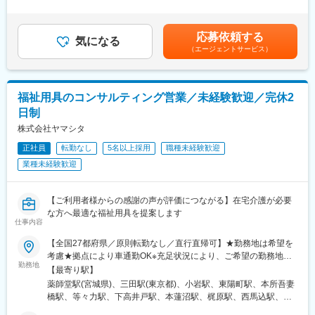
営業先はケアマネジャーとなり、ケアマネジャーからの紹介で一
キル・経験を考慮して決定します。■昇給：年1回（4月）■賞与：
護・障がい福祉の3つのヘルスケア事業を融合し、地域住民の皆様
般ユーザー（個人のお客様）への福祉用具の選定・提案を行いま
年2回（6月、12月）■モデル年収・営業リーダー：入社3年目625
に提供することをビジョンに掲げています。 ここ数年で飛躍的に
す。
万（月給36万＋賞与＋諸手当）・所長：入社5年目760万（月給44
応募依頼する
事業所数が増え、スピード感を持って大きく成長していることを
介護用品のニーズは突発的に発生するため、ニーズ発生時にケア
気になる
万＋賞与＋諸手当）賃金はあくまでも目安の金額であり、選考を
実感できます。 成長過程にあるからこそ、「会社のこれから」を
（エージェントサービス）
マネジャーからお客様を紹介を頂く事が営業活動の最も重要なポ
通じて上下する可能性があります。月給(月額)は固定手当を含めた
自分たちで創っていけるやりがいが感じられる環境です。
イント。介護福祉用品のプロとして、ケアマネジャーの方から安
表記です。
医療・介護・障がい福祉の3つのヘルスケア事業を通して、地域
心して当社を紹介いただけるような関係性構築と共に、ユーザー
に“ヘルスケア”エコシステムの構築ができるように取り組んでいま
の方が抱えるお困りごとに対して解決策を提案していきます。
福祉用具のコンサルティング営業／未経験歓迎／完休2
す。
※ケアマネジャーとは？
日制
介護を必要とする方が適切な介護保険サービスを受けられるよう
ケアプランの作成や、当社のようなサービス事業者との調整を行
株式会社ヤマシタ
う介護の専門家
正社員
転勤なし
5名以上採用
職種未経験歓迎
■営業イメージ
業種未経験歓迎
9:00朝礼、ケアマネジャーへ業務報告や営業アポイントの取得
10:00先日納品したご利用者宅を訪問し使用上困っている事がない
か確認
【ご利用者様からの感謝の声が評価につながる】在宅介護が必要
11:00居宅介護支援自業所を回りニーズをヒアリング
な方へ最適な福祉用具を提案します
12:00昼食
仕事内容
13:00ご利用者にサービスを提供しているケアマネジャー、訪問看
護師、ヘルパー等が集まって会議を行い、支援の方向性を検討
【全国27都府県／原則転勤なし／直行直帰可】★勤務地は希望を
14:00ケアマネジャー向けに新規取扱商品の勉強会を実施。勉強会
考慮★拠点により車通勤OK※充足状況により、ご希望の勤務地で
勤務地
を通じて新規ニーズの獲得を目指す
の募集が終了している場合があります。※転居を伴う転勤の有無
【最寄り駅】
16:00病院や介護施設を訪問
は、半年ごとに希望を伺い、選択いただけます。■東北■・宮城県
薬師堂駅(宮城県)、三田駅(東京都)、小岩駅、東陽町駅、本所吾妻
17:30帰社、事務処理
（仙台市）■関東■・東京都（東京23区など）・神奈川県（横浜市
橋駅、等々力駅、下高井戸駅、本蓮沼駅、梶原駅、西馬込駅、練
18:00退社
など）・埼玉県（さいたま市など）・千葉県（千葉市など）・茨
馬高野台駅、南阿佐ケ谷駅、高田馬場駅、綾瀬駅、西国分寺駅、