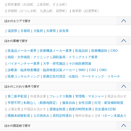
西牟婁郡（白浜町、上富田町、すさみ町）
伊都郡（かつらぎ町、九度山町、高野町）
海草郡（紀美野町）
ほかのエリアで探す
滋賀県
京都府
大阪府
兵庫県
奈良県
ほかの業種で探す
医薬品メーカー業界
医療機器メーカー業界
医薬品卸
医療機器卸
CRO
病院・大学病院・クリニック
調剤薬局・ドラッグストア業界
バイオベンチャー業界
大学・研究施設
その他医療関連
診断薬・臨床検査機器・臨床検査試薬メーカー
SMO
CSO
CMO
医療コンサルティング
医療広告代理店・出版社・マーケティング・リサーチ
ほかのこだわり条件で探す
第二新卒歓迎
外資系企業
フレックス勤務
管理職・マネジャー
英語を活かす
学歴不問
転勤なし（勤務地限定）
服装自由
女性活躍
社宅・家賃補助制度
上場企業
中国語を活かす
退職金制度
残業20時間未満
完全週休2日制
職種未経験歓迎
土日祝休み
原則定時退社
海外出張あり
U・Iターン支援あり
ほかの固定給で探す