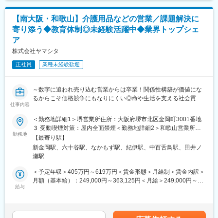
各グレードごとにスキル項目を設定。売上目標の達成率だけでは
（2）人材管理・就労支援
なくプロセスも評価。顧客への向き合い方や提案力がキャリアに
【南大阪・和歌山】介護用品などの営業／課題解決に
・修了生の就労支援（修了生のニーズをヒアリングし、マッチン
直結。
寄り添う◆教育体制◎未経験活躍中◆業界トップシェ
グする）
ア
┗10～25名程度／月
■キャリアパス
・介護現場との連携調整（人材確保状況、受け入れ可能時間帯の
未経験から2年でリーダー、9年で複数営業所を統括するブロック
株式会社ヤマシタ
確認など）
長など、営業としてのスキルアップだけでなく、マネジメントへ
正社員
業種未経験歓迎
のチャレンジも可能。
（3）拠点指導・事業推進
・各拠点への運営指導
変更の範囲：会社の定める業務
～数字に追われ売り込む営業からは卒業！関係性構築が価値にな
・数値管理・業績改善
るからこそ価格競争にもなりにくい◎命や生活を支える社会貢献
・コンプライアンス指導
仕事内容
性の高い営業へ！～
◇自動車ディーラーや保険営業など、他業界からの入社が7割！充
（4）管理職業務
＜勤務地詳細1＞堺営業所住所：大阪府堺市北区金岡町3001番地
実の研修制度
・課内業務の進捗管理
３ 受動喫煙対策：屋内全面禁煙＜勤務地詳細2＞和歌山営業所住
◇生成AIを活用し再現性の高い営業が可能！チーム制で働きやす
勤務地
・計画策定・調整業務
所：和歌山県和歌山市府中26-1 勤務地最寄駅：鳥井バス停駅受動
【最寄り駅】
く、且つ質の高いサービスを提供
・チームマネジメント
喫煙対策：屋内全面禁煙変更の範囲：会社の定める事業所
新金岡駅、六十谷駅、なかもず駅、紀伊駅、中百舌鳥駅、田井ノ
◇成果とプロセスが評価される明確な評価制度あり！最大年４回
瀬駅
の昇進・昇格制度により、スピード感をもったキャリア形成も可
■仕事の魅力：
能
・ 介護人材不足という社会課題の解決に直結
＜予定年収＞405万円～619万円＜賃金形態＞月給制＜賃金内訳＞
◇業界トップ級シェア！売上も右肩上がり。2030年に業界No.1に
・「教育×人材×事業運営」を横断的に担える
月額（基本給）：249,000円～363,125円＜月給＞249,000円～
なることを目指して全国で増員募集
給与
・業界トップクラス企業での安定した基盤
363,125円＜昇給有無＞有＜残業手当＞有＜給与補足＞※給与はス
・地域に貢献ができる
キル・経験を考慮して決定します。■昇給：年1回（4月）■賞与：
＼逆算思考・行動が活きる／
年2回（6月、12月）■モデル年収・営業リーダー：入社3年目625
難しく考えなくてOK！「月次目標の達成に向け、週次目標を立て
■働き方：
万（月給36万＋賞与＋諸手当）・所長：入社5年目760万（月給44