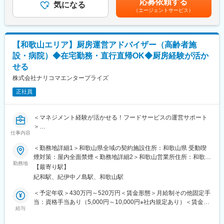
応募依頼する
て行動をした経験」などが活かせる！
気になる
2022年10月よりフレックスタイム制度が適用となり、ライフワー
万＋賞与＋諸手当）賃金はあくまでも目安の金額であり、選考を
（エージェントサービス）
クバランスのとりやすい環境です。
通じて上下する可能性があります。月給(月額)は固定手当を含めた
■業務概要
また、土日祝休み・年間休日120日以上のため仕事とプライベー
表記です。
介護用品等の提供を行うケアマネージャー（ケアマネ）に対し
トが両立しやすい環境です。
て、課題解決のための提案をお任せ。
【和歌山エリア】厨房運営アドバイザー（高齢者施
ケアマネや実際に介護用品を使用する個人のお客様との信頼関係
■同社について：
設・病院）◆在宅勤務・直行直帰OK◆厨房経験が活か
を構築していただき、顧客も気づいていないニーズを発掘してい
同社は現在医療関連事業、介護事業・ヘルスケア事業、保育事業
せる
ただきます。
という社会貢献性の高い事業を展開しています。
生成AIを活用することで、営業活動の効率化と提案の質向上を実
各分野で実績を残し、信頼され、価値あるサービスを提供してき
株式会社ナリコマエンタープライズ
現。データに基づく再現性の高い営業が可能です。
ました介護事業においては全国約1,900ヵ所で、在宅系介護サービ
正社員
ケア→予防にシフトした提案など競合にはない取り組みも実施し
スから施設介護サービスまで”トータル介護サービス”を実現してい
ています。
ます。
＜マネジメント経験が活かせる！フードサービスの運営サポート
■業務詳細
変更の範囲：会社の定める業務
＞
・既存顧客のケアマネ（約40～50名）への定期フォローを中心
仕事内容
既存の契約施設・病院を定期訪問し、厨房運営の課題解決、アド
に、信頼関係を深めながら潜在ニーズを発掘
バイスを行います。
・利用者宅への訪問を通じて介護用品の使用状況を確認し、ケア
＜勤務地詳細1＞和歌山県全域の契約施設住所：和歌山県 受動喫
新規施設の開拓営業はございません。
マネへ最適な改善提案を実施
煙対策：屋内全面禁煙＜勤務地詳細2＞和歌山営業所住所：和歌山
・人材不足
勤務地
・地域の居宅介護支援事業所などへ訪問し、紹介・反響を元に新
県和歌山市中之島1518番地 中之島801ビル11階受動喫煙対策：屋
【最寄り駅】
・献立に関するお悩み
規のケアマネ（5～10名）を開拓
内全面禁煙
紀和駅、紀伊中ノ島駅、和歌山駅
・栄養観点のお悩み
・給食、食事のご要望
■フォロー体制
＜予定年収＞430万円～520万円＜賃金形態＞月給制その他固定手
・厨房内スタッフの育成
＜集合研修＞入社後は全国の同期入社者と5日間の集合研修
当：資格手当あり（5,000円～10,000円※社内規定あり）＜賃金内
・担当施設にて厨房チェック、在庫管理、厨房業務 など
給与
＜ひとり立ちガイドブック＞成長支援プログラムで、所長や先輩
訳＞月額（基本給）：280,000円～330,000円その他固定手当/
と密なコミュニケーションを行いながら段階を踏んでスキルUP
月：5,000円～10,000円＜月給＞285,000円～340,000円＜昇給有