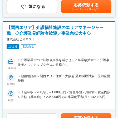
体の人員不足の問題や、給食部門の収支管理など、施設さまに深
給与補足＞【上位職へステップアップできます！】5施設程度の施
ど、連携先の開拓)
応募依頼する
く関わることで信頼関係を築くことができます。多種多様なお客
気になる
設を管理する『エリアマネージャー』（月給50万円～） ↓事業部
〇稼働、人員配置、コンプライアンスという3つの経営指標に基づ
（エージェントサービス）
さまのお困りごとを社内のチームと協力して解決していくので、
門の責任者やグループ内の経営を担う『シニアマネージャー』
く数字軸を中核にしたマネジメント
幅広い知識が身につき、やりがいがあるお仕事です。
（年収1,500万円も可能）へステップアップしていくことができま
〇イノベーティブな企画・取り組みなどを通じてブランディング
す！ぜひチャレンジしてください！賃金はあくまでも目安の金額
の強化
■入社後研修について：
であり、選考を通じて上下する可能性があります。月給(月額)は固
【関西エリア】介護福祉施設のエリアマネージャー
厨房運営の理解を深めてもらうため、入社後、3ヶ月程度は厨房研
定手当を含めた表記です。
■魅力：
職 ◇介護業界経験者歓迎／事業急拡大中◇
修を受けていただきます。ご経歴等により期間は異なります。研
【上位職へステップアップできます！】
株式会社ビオネスト
修は和歌山市で実施予定です。その後、6ヶ月程度は同行が主な動
5施設程度の施設を管理する『エリアマネージャー』（月給50万
きとなります。その間に当社と仕事に関して必要な知識を学んで
円～）
正社員
転勤なし
いってもらいます。入社後研修の半年後にチーフ資格試験受講、1
↓
年後にアドバイザーの習熟度試験を実施しており、ステップアッ
事業部門の責任者やグループ内の経営を担う『シニアマネージャ
プのフォローもしっかりいたします。
◇介護業界でのご経験や資格を活かせる／事業急拡大中／介護事
ー』（年収1,500万円も可能）
業者としてトップクラスの規模◇
へステップアップしていくことができます！ぜひチャレンジして
仕事内容
ください！
■業務内容：【変更の範囲：当社業務全般】
＜勤務地詳細＞関西エリア住所：大阪府 受動喫煙対策：屋内全面
大阪、兵庫を中心に全国で介護事業・医療事業・障がい福祉事業
■事業内容：
禁煙
などを幅広く手がけている当社にて、「エリアマネージャー」と
「障がい福祉サービスの新しい風を創る」というミッションを掲
勤務地
して5か所程度の複数事業所の統括マネジメントをご担当いただき
げ、「Innovation」と「Novel」を融合させた先進的なアプローチ
＜予定年収＞700万円～1,000万円＜賃金形態＞月給制＜賃金内訳
ます。
と温かみのある支援を両立させることで、新しい福祉サービスを
＞月額（基本給）：235,000円その他固定手当/月：142,490円固
展開しております。
給与
定残業手当/月：122,510円（固定残業時間45時間0分/月）超過し
■業務詳細：
・相談支援事業
た時間外労働の残業手当は追加支給＜月給＞500,000円（一律手
◇新規施設の立ち上げ、スタッフ採用・管埋・教育・離職防止、
・居宅介護支援事業
当を含む）＜昇給有無＞有＜残業手当＞有＜給与補足＞※想定年
新規開拓、利用者のフォロー、営業数字の管理、債権管理などの
・児童発達支援事業
収：50万×14回支給※入社月により初回賞与は支給要件あり■賞与
施設運営における全般的なマネジメント
・放課後等デイサービス