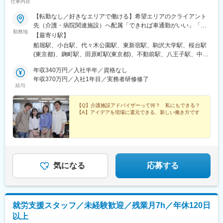
仕事内容
【転勤なし／好きなエリアで働ける】希望エリアのクライアント
先（介護・病院関連施設）へ配属「できれば車通勤がいい」「未
勤務地
経験なので先輩スタッフと一緒に働きたい」等ご相談ください！
【最寄り駅】
━━【配属エリア】━━＜1＞北海道・東北／北海道、岩手※、宮
船堀駅、小台駅、代々木公園駅、東新宿駅、駒沢大学駅、桜台駅
城、福島＜2＞北関東／茨城、栃木、群馬＜3＞首都圏／東京、神
(東京都)、麹町駅、田原町駅(東京都)、不動前駅、八王子駅、中野
奈川、埼玉、千葉＜4＞甲信越／長野、新潟＜5＞東海／愛知、静
坂上駅、調布駅、蓮根駅、後楽園駅、東久留米駅、苗穂駅、琴似
岡、岐阜＜6＞関西／大阪、京都、兵庫、和歌山、奈良※＜7＞中
年収340万円／入社半年／資格なし
駅(函館本線)、新道東駅、西２８丁目駅、郡山駅(福島県)、愛子
四国／広島※、岡山※＜8＞九州／福岡、熊本※、長崎※、大分※、鹿
年収370万円／入社1年目／実務者研修修了
駅、北仙台駅、泉中央駅、作並駅、境町駅、高崎駅、東武宇都宮
給与
児島※☆各所に契約施設があり、住む場所が変わってもキャリアを
駅、大宮駅(埼玉県)、南与野駅、蒲生駅、花崎駅、行田駅、北本
長期的に築くことができます！（※印のエリアは経験者のみ採用中
駅、和光市駅、岩槻駅、志久駅、戸塚安行駅、久喜駅、浜野駅、
です）☆勤務地住所は一例となります。━━【転居希望者向けの
【Q】介護施設アドバイザーって何？ 私にもできる？
六実駅、常盤平駅、みどり台駅、柏駅、小机駅、古淵駅、高座渋
【A】アイデアを現場に還元できる、新しい働き方です
働き方も】━━将来的に地元を離れたい方は、半年ほど地元勤務
谷駅、横浜駅、辻堂駅、淵野辺駅、いずみ中央駅、越後赤塚駅、
後、東京神奈川など首都圏への転勤も可能！移住支援制度（費用
新潟駅、見附駅、名鉄岐阜駅、松本駅、積志駅、東静岡駅、桜橋
会社負担）もあり、早期キャリアアップも見込めます！
駅(静岡県)、小垣江駅、北新川駅、神領駅、名鉄名古屋駅、小野駅
(京都府)、北野白梅町駅、上桂駅、西向日駅、今出川駅、福知山
駅、神宮丸太町駅、古市駅(大阪府)、大日駅、門真南駅、瑞光四丁
目駅、星ケ丘駅(大阪府)、城北公園通駅、南巽駅、崇禅寺駅、尼崎
気になる
応募する
駅(阪神線)、山陽天満駅、加古川駅、新神戸駅、住吉駅(兵庫県・
東海道)、香櫨園駅、中山寺駅、大久保駅(兵庫県)、舞子公園駅、
六甲駅、富雄駅、横川駅、小網町駅、吉塚駅、茶山駅(福岡県)、九
大学研都市駅、福大前駅、竜田口駅、熊本駅、和歌山市駅、県庁
就労支援スタッフ／未経験歓迎／残業月7h／年休120日
通り駅、代々木八幡駅、立場駅
以上