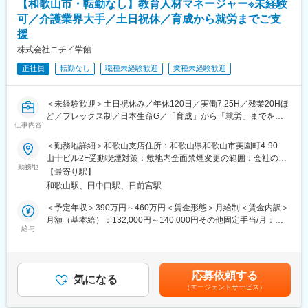
【和歌山市・転勤なし】教育人材マネージャー※未経験
■業務詳細
変更の範囲：会社の定める業務
可／介護業界大手／土日祝休／育成から就労までご支
・既存顧客のケアマネ（約40～50名）への定期フォローを中心
援
に、信頼関係を深めながら潜在ニーズを発掘
・利用者宅への訪問を通じて介護用品の使用状況を確認し、ケア
株式会社ニチイ学館
マネへ最適な改善提案を実施
正社員
転勤なし
職種未経験歓迎
業種未経験歓迎
・地域の居宅介護支援事業所などへ訪問し、紹介・反響を元に新
規のケアマネ（5～10名）を開拓
＜未経験歓迎＞土日祝休み／年休120日／実働7.25H／残業20Hほ
■働き方の魅力
ど／フレックス制／日本生命G／「育成」から「就労」までを一
・年休120日以上（基本土日祝休）／残業月20H／有給消化は
仕事内容
貫して支援／医療・介護の業界大手
60％以上
⇒月に1～3回程度で土日祝の出勤はありますが、平日に100％振
＜勤務地詳細＞和歌山支店住所：和歌山県和歌山市美園町4-90
■はじめに：
休を取得しています。
山十ビル2F受動喫煙対策：敷地内全面禁煙変更の範囲：会社の定
介護業界最大手の当社において和歌山市を中心とした拠点を管轄
勤務地
⇒チームで代理対応をするため、休日対応は発生しません。
める事業所
【最寄り駅】
する教育・人材事業のマネジメント業務を担当いただきます。
⇒休日はPCの持ち帰りは不可、社用携帯も転送することが義務付
和歌山駅、田中口駅、日前宮駅
当該ポジションは、教育講座の受講生を介護現場へとつなぐ“人財
けられています。
供給機能”を担っています。
＜予定年収＞390万円～460万円＜賃金形態＞月給制＜賃金内訳＞
人財不足が深刻化する介護業界において、育成から就労までを一
■フォロー体制
月額（基本給）：132,000円～140,000円その他固定手当/月：
気通貫で支える仕組みを強化するための募集となります。
給与
＜集合研修＞入社後は全国の同期入社者と5日間の集合研修
75,184円～150,000円固定残業手当/月：53,216円～85,525円（固
＜ひとり立ちガイドブック＞成長支援プログラムで、所長や先輩
定残業時間30時間0分/月）超過した時間外労働の残業手当は追加
■職務内容：
と密なコミュニケーションを行いながら段階を踏んでスキルUP
支給＜月給＞260,400円～375,525円（一律手当を含む）＜昇給有
（1）教育講座の運営・管理
＜OJT＞所長や先輩だけではなく、本部スタッフによる定期面談
無＞有＜残業手当＞有＜給与補足＞■賞与：年2回■昇給：年1回賃
応募依頼する
・介護職員初任者研修講座など各種教育講座の運営管理
気になる
など入社後もしっかりフォロー
金はあくまでも目安の金額であり、選考を通じて上下する可能性
（エージェントサービス）
・受講生募集、スケジュール調整、講師管理
があります。月給(月額)は固定手当を含めた表記です。
・運営改善・企画立案
■評価制度