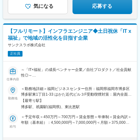
桃山御陵前駅、烏丸御池駅、大阪阿部野橋駅、大阪駅、新大阪
気になる
応募する
駅、淡路駅、文の里駅、枚方市駅、大阪城北詰駅、堺筋本町駅、
泉佐野駅、三宮・花時計前駅、尼崎駅(東海道本線)、姫路駅、西宮
北口駅、三田駅(兵庫県)、神戸三宮駅(阪神)、奈良駅、近鉄奈良
駅、新王寺駅、和歌山市駅、岡山駅前駅、倉敷市駅、横川一丁目
【フルリモート】インフラエンジニア◆土日祝休「IT x
駅、稲荷町駅(広島県)、広島駅、福山駅、呉駅、銀山町駅、西条駅
福祉」で地域の活性化を目指す企業
(広島県)、下関駅、高松築港駅、松山市駅、天神駅、博多駅、小倉
駅(福岡県)、黒崎駅、西鉄久留米駅、戸畑駅、佐賀駅、八千代町
サンクスラボ株式会社
駅、水道町駅、新水前寺駅前駅、熊本駅前駅、古国府駅、宮崎
正社員
駅、高見橋駅、県庁前駅(沖縄県)、大通駅、榴ケ岡駅、あおば通
駅、南越谷駅、朝霞台駅、本川越駅、八木崎駅、京成西船駅、本
八幡駅(都営線)、岩本町駅、八王子駅、府中本町駅、京急蒲田駅、
～「IT×福祉」の成長ベンチャー企業／自社プロダクト／社会貢献
桜木町駅、石上駅、武蔵溝ノ口駅、登戸駅、神奈川駅、地鉄ビル
性◎～
前駅、西松本駅、市役所前駅(長野県)、岐阜駅、新静岡駅、浜松
仕事内容
駅、近鉄名古屋駅、千種駅、東別院駅、近鉄四日市駅、大津駅、
■概要：
＜勤務地詳細＞福岡ビジネスセンター住所：福岡県福岡市博多区
祇園四条駅、西院駅(京福線)、伏見桃山駅、丸太町駅(京都市営)、
当社はPC業務を行う障がい者支援施設の全国展開に向けて、イン
博多駅東1丁目1-33 はかた近代ビル３F受動喫煙対策：屋内全面禁
天王寺駅前駅、福島駅(大阪環状線)、西中島南方駅、ＪＲ淡路駅、
フラ構築やセキュリティマネジメントに精通したエンジニアを募
勤務地
煙変更の範囲：会社の定める事業所（リモートワーク含む）
昭和町駅(大阪府)、枚方公園駅、大阪ビジネスパーク駅、本町駅、
【最寄り駅】
集しています。
貿易センター駅、神戸三宮駅(阪急・神戸高速)、山陽姫路駅、阪神
博多駅、祇園駅(福岡県)、東比恵駅
「IT×福祉」という新しい領域で、社会貢献を進めており、大変や
国道駅、三田本町駅、三宮駅(神戸新交通)、王寺駅、岡山駅、倉敷
りがいのあるお仕事です。私たちは福祉企業でありながら、AIを
＜予定年収＞450万円～700万円＜賃金形態＞年俸制＜賃金内訳＞
駅、横川駅、的場町駅、高松駅(香川県)、西鉄福岡駅、祇園駅(福
取り入れたり、業務のDX化を全力で進めています。急成長中のサ
年額（基本給）：4,500,000円～7,000,000円＜月額＞375,000円
岡県)、平和通駅、黒崎駅前駅、長崎駅前駅、通町筋駅、新水前寺
ンクスラボで挑戦してみませんか？
給与
～583,333円（12分割）＜昇給有無＞有＜残業手当＞有＜給与補
駅、熊本駅、鹿児島中央駅前駅、美栄橋駅、西４丁目駅、北１２
足＞※資格・経験により考慮※年俸に1/12を乗じた額を毎月支給し
条駅、仙台駅、仙台駅(地下鉄)、川越市駅、新千葉駅、栄町駅(千
■業務内容：
ます■昇給：年1回の人事考査有■賞与：なし賃金はあくまでも目
葉県)、京成八幡駅、末広町駅(東京都)、府中競馬正門前駅、馬車