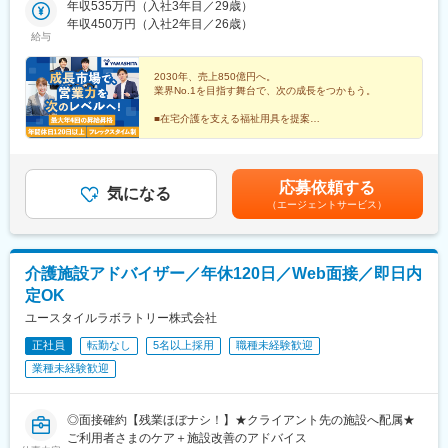
※緊急対応等で45分～1時間程度の残業可能性あり
城県（水戸市）・栃木県（宇都宮市／足利市）・群馬県（前橋
年収535万円（入社3年目／29歳）
調布駅、田無駅、新横浜駅、上大岡駅、二俣川駅、武蔵新城駅、
市）■東海■・愛知県（名古屋市／豊田市／豊橋市／小牧市）・静
年収450万円（入社2年目／26歳）
鷺沼駅、湘南深沢駅、淵野辺駅、南林間駅、南浦和駅、大宮駅(埼
給与
介護用品が必要になる瞬間は突然訪れます。急な介護でベッドや
岡県（静岡市／浜松市／沼津市／焼津市／富士市）・岐阜県（岐
玉県)、北上尾駅、本川越駅、鎌ケ谷大仏駅、二俣新町駅、北柏
車いすが必要になる際、利用者様はもちろんご家族も大きな不安
阜市）・三重県（四日市市）■信越・北陸■・長野県（長野市）・
駅、おゆみ野駅、市川駅、動物公園駅、常陸青柳駅、駅東公園前
を抱えています。また、抱える症状は個人により大きな差があ
山梨県（甲府市）・石川県（金沢市）・富山県（富山市）・福井
2030年、売上850億円へ。
駅、足利駅、前橋大島駅、黄金駅(愛知県)、黒川駅(愛知県)、笠寺
業界No.1を目指す舞台で、次の成長をつかもう。
り、介護用品の選定において、プロ目線での提案は不可欠。安心
県（福井市）■関西■・大阪府・兵庫県（神戸市／尼崎市／姫路
駅、本山駅(愛知県)、土橋駅(愛知県)、市役所前駅(愛知県)、岩倉
して利用できる商品の納入が終わった際に頂く感謝の言葉は、大
市）・京都府（京都市）・奈良県（奈良市／天理市）・滋賀県
駅(愛知県)、静岡駅、大岡駅(静岡県)、富士駅、藤枝駅、天竜川
■在宅介護を支える福祉用具を提案
きなやりがいを感じられる仕事です。
（大津市／彦根市）・和歌山県（和歌山市／田辺市）■中国■・広
■仲間と高め合えるチーム制
駅、細畑駅、中川原駅、安茂里駅、酒折駅、西金沢駅、南富山
■成果・意欲次第で早期キャリアアップ
島県（広島市）・岡山県（岡山市）■四国■・香川県（高松市）■
駅、新福井駅、蒲生四丁目駅、萱島駅、弁天町駅、長田駅(大阪
■フレックス＆年休120日以上
変更の範囲：会社の定める業務
九州■・福岡県（福岡市）
府)、新金岡駅、藤井寺駅、東部市場前駅、南吹田駅、大開駅、立
■20～30代活躍中
応募依頼する
花駅、飾磨駅、竹田駅(京都府)、北山駅(京都府)、上桂駅、前栽
気になる
（エージェントサービス）
駅、尼ケ辻駅、瀬田駅(滋賀県)、ひこね芹川駅、六十谷駅、紀伊新
庄駅、福島町駅、大元駅、沖松島駅、大橋駅(福岡県)、赤羽橋駅、
松原駅(東京都)、栄町駅(東京都)、阿佐ケ谷駅、西早稲田駅、小菅
駅、布田駅、港南中央駅、矢部駅、川越市駅、市川真間駅、本笠
介護施設アドバイザー／年休120日／Web面接／即日内
寺駅、名古屋大学駅、札木駅、鴫野駅、高鷲駅、新開地駅、西観
定OK
音町駅、木太町駅、芝公園駅、荒川車庫前駅、川越駅、東山公園
駅(愛知県)、豊橋公園前駅、上沢駅
ユースタイルラボラトリー株式会社
正社員
転勤なし
5名以上採用
職種未経験歓迎
業種未経験歓迎
◎面接確約【残業ほぼナシ！】★クライアント先の施設へ配属★
ご利用者さまのケア＋施設改善のアドバイス