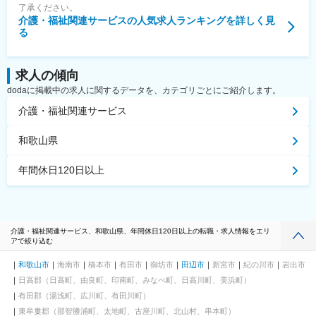
了承ください。
介護・福祉関連サービス
の人気求人ランキングを詳しく見
る
求人の傾向
dodaに掲載中の求人に関するデータを、カテゴリごとにご紹介します。
介護・福祉関連サービス
和歌山県
年間休日120日以上
介護・福祉関連サービス、和歌山県、年間休日120日以上の転職・求人情報をエリ
アで絞り込む
和歌山市
海南市
橋本市
有田市
御坊市
田辺市
新宮市
紀の川市
岩出市
日高郡（日高町、由良町、印南町、みなべ町、日高川町、美浜町）
有田郡（湯浅町、広川町、有田川町）
東牟婁郡（那智勝浦町、太地町、古座川町、北山村、串本町）