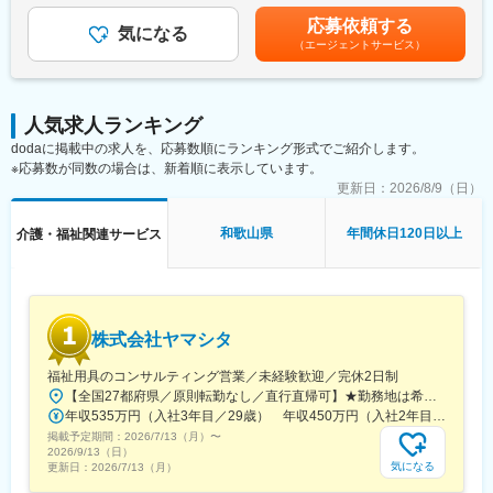
・全国の障がい者支援施設のネットワーク設計・構築
安の金額であり、選考を通じて上下する可能性があります。月給
道駅、梶が谷駅、反町駅、電鉄富山駅・エスタ前駅、北松本駅、
応募依頼する
・クラウドサービスを活用したサーバ環境の整備
気になる
(月額)は固定手当を含めた表記です。
日吉町駅、第一通り駅、太閤通駅、車道駅、四日市駅、びわ湖浜
（エージェントサービス）
・セキュリティ対策の実施と管理
大津駅、大宮駅(京都府)、清水五条駅、西大路三条駅、桃山駅、阿
・社内ITインフラの維持・改善
倍野駅(地下鉄)、西梅田駅、南方駅(大阪府)、美章園駅、京橋駅(大
阪府)、長堀橋駅、西川緑道公園駅、横川駅(広島県)、猿猴橋町
■やりがい：
駅、片原町駅(香川県)、市役所前駅(愛媛県)、中洲川端駅、天神南
人気求人ランキング
・裁量権が大きいため、自ら課題を見つけ、仮説を立て、実行
駅、西黒崎駅、旦過駅、長崎駅(長崎県)、九品寺交差点駅、国府駅
dodaに掲載中の求人を、応募数順にランキング形式でご紹介します。
し、改善し続ける経験を得ることができます。
(熊本県)、祇園橋駅、加治屋町駅、鹿児島中央駅、旭橋駅
※応募数が同数の場合は、新着順に表示しています。
・成長フェーズのため、様々なチャンスがあるので、自らの意志
や経験、実績とともに様々な挑戦ができます。
更新日：
2026/8/9（日）
■当社について：
和歌山県
年間休日120日以上
介護・福祉関連サービス
当社は、「IT×福祉」をテーマとし、2015年に設立したIT事業と福
祉事業を展開し、障がいのある方々のデジタル社会での活躍を後
押しする会社です。
沖縄県那覇市に本社を置き、国内は沖縄全域、九州（福岡／長崎
／佐賀／大分／熊本／鹿児島） 、中国（広島／山口）を中心に、
株式会社ヤマシタ
首都圏（東京）・関西圏
（滋賀）にも拠点を有し、海外も含め、3か国（日本、ベトナム、
福祉用具のコンサルティング営業／未経験歓迎／完休2日制
韓国）、24都市、計37カ所の拠点が連携した事業展開をしていま
【全国27都府県／原則転勤なし／直行直帰可】★勤務地は希望を考慮★拠点により車通勤OK※充足状況により、ご希望の勤務地での募集が終了している場合があります。※転居を伴う転勤の有無は、半年ごとに希望を伺い、選択いただけます。■東北■・宮城県（仙台市）■関東■・東京都（東京23区など）・神奈川県（横浜市など）・埼玉県（さいたま市など）・千葉県（千葉市など）・茨城県（水戸市）・栃木県（宇都宮市／足利市）・群馬県（前橋市）■東海■・愛知県（名古屋市／豊田市／豊橋市／小牧市）・静岡県（静岡市／浜松市／沼津市／焼津市／富士市）・岐阜県（岐阜市）・三重県（四日市市）■信越・北陸■・長野県（長野市）・山梨県（甲府市）・石川県（金沢市）・富山県（富山市）・福井県（福井市）■関西■・大阪府・兵庫県（神戸市／尼崎市／姫路市）・京都府（京都市）・奈良県（奈良市／天理市）・滋賀県（大津市／彦根市）・和歌山県（和歌山市／田辺市）■中国■・広島県（広島市）・岡山県（岡山市）■四国■・香川県（高松市）■九州■・福岡県（福岡市）
す。
年収535万円（入社3年目／29歳） 年収450万円（入社2年目／26歳）
IT事業では、インターネットサービス（ウェブやアプリやゲー
掲載予定期間：
2026/7/13（月）
〜
ム）の企画や運営、PC・スマートフォン・タブレット活用による
2026/9/13（日）
各種アウトソーシングの受託業務。ベトナム（ホーチミン）にあ
気になる
更新日：
2026/7/13（月）
る子会社（サンクスラボベトナム）とも連携したウェブ・アプ