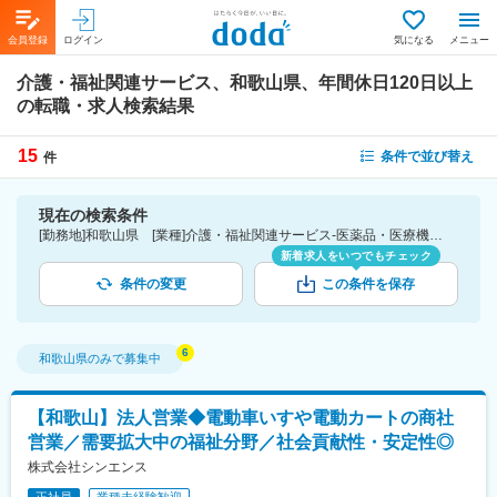
会員登録
ログイン
気になる
メニュー
介護・福祉関連サービス、和歌山県、年間休日120日以上
の転職・求人検索結果
15
条件で並び替え
件
現在の検索条件
[勤務地]和歌山県 [業種]介護・福祉関連サービス-医薬品・医療機器・ライフサイエンス・医療系サービス [こだわり条件ピックアップ]年間休日120日以上 [詳細条件](休日・働き方)年間休日120日以上
新着求人をいつでもチェック
条件の変更
この条件を保存
和歌山県
のみで募集中
【和歌山】法人営業◆電動車いすや電動カートの商社
営業／需要拡大中の福祉分野／社会貢献性・安定性◎
株式会社シンエンス