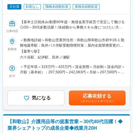
合職（全国転勤有）から選択可能です。
■業務魅力：
正社員
転勤なし
職種未経験歓迎
業種未経験歓迎
・ご自身の納品・修理した電動車いすが活用されている場面を間
変更の範囲：会社の定める業務
近に感じられ、「外出するのが楽になった、ありがとう」といっ
た言葉を直接いただく事も多くあります。高齢者の方や医療・介
【基本土日祝休み/創業60年超・無借金黒字経営で安定して働ける
護の現場に貢献できた実感が持てるお仕事です。
◎/20～30代多数活躍！/未経験から事務スキル身につけたい方へ/
・「数字を追う販売・サービス提供ではなく、お客様に寄り添っ
仕事内容
女性の育休取得率100%/年休120日/正社員】
たフォローをしたい」、「直接感謝の言葉をかけられるとモチベ
＜勤務地詳細＞和歌山営業所住所：和歌山県和歌山市府中26-1 勤
ーションが上がる」、「得意な機械いじりで誰かに貢献したい」
＼こんな方におすすめ！／
務地最寄駅：鳥井バス停駅受動喫煙対策：屋内全面禁煙変更の範
という方におすすめです。
★未経験から事務職デビューしたい方
勤務地
囲：会社の定める事業所
【最寄り駅】
★今後も役立つ事務＋αのITスキルも身に着けていきたい方
■当社の強み：
六十谷駅、紀伊駅、田井ノ瀬駅
★人の役に立っている実感を得たい方
豊富な商品ラインナップ、電動車いすについての専門的なメンテ
＜予定年収＞319万円～425万円＜賃金形態＞月給制＜賃金内訳＞
ナンス技術力です。当社では、外部に委託することなく全ての整
■職務内容
月額（基本給）：207,500円～242,083円＜月給＞207,500円～
備・メンテナンスを社内で行っています。参入障壁が高いビジネ
介護用品（介護用ベッド、車いす等）レンタル業の営業事務とし
給与
242,083円＜昇給有無＞有＜残業手当＞有＜給与補足＞※経験・ス
スを展開しており、お客様から高い信頼を得ています。
て下記の業務に従事していただきます。
キル等を考慮し決定します※スキル・経験を考慮して決定※同業他
お客様からのご要望をヒアリングし、営業担当がお客様対応に集
社経験者歓迎※10時間分の残業代を含んだ年収の記載になってお
■業界未経験の方も安心の研修制度：
中できるように、効率的に動けるようにサポートすることがミッ
ります。■賞与：年2回（6月、12月）賃金はあくまでも目安の金
入社後は研修期間として3カ月間、商品知識や業務の流れを学んで
応募依頼する
ションです。
気になる
額であり、選考を通じて上下する可能性があります。月給(月額)は
いただき、先輩社員に同行し業務の進め方を習得した後、一人立
（エージェントサービス）
お客様への貢献はもちろん、社内での迅速な対応を支えていると
固定手当を含めた表記です。
ちとなります。
いうやりがいを感じながら成長することができる仕事です。
※多くの方が業界未経験で入社し活躍しています。
＊請求業務（受注・発注入力や請求入力）
＊電話対応（取引先のケアマネジャーや個人のお客様からの問い
■働き方：
【和歌山】介護用品等の提案営業～30代40代活躍！◆
合わせ対応→営業への連携）
・基本土日祝休みかつ、休日の呼び出しはないため、オンオフの
業界シェアトップの成長企業◆残業月20H
＊外勤職の訪問スケジュール調整
切り替えをしながら働けます。