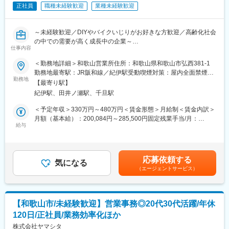
正社員
職種未経験歓迎
業種未経験歓迎
■当社の強み：
豊富な商品ラインナップ、電動車いすについての専門的なメンテ
ナンス技術力です。当社では、外部に委託することなく全ての整
～未経験歓迎／DIYやバイクいじりがお好きな方歓迎／高齢化社会
備・メンテナンスを社内で行っています。参入障壁が高いビジネ
の中での需要が高く成長中の企業～
スを展開しており、お客様から高い信頼を得ています。
仕事内容
【この求人について】
＜勤務地詳細＞和歌山営業所住所：和歌山県和歌山市弘西381-1
■入社後の流れ：
・電動車いす等の販売・レンタルを行う商社でのアフターフォロ
勤務地最寄駅：JR阪和線／紀伊駅受動喫煙対策：屋内全面禁煙変
まずは座学にて基礎知識を学んでいただき、その後は約3か月間、
ー担当
勤務地
更の範囲：会社の定める事業所
先輩社員に同行し、営業や実際のご利用者宅での業務の進め方を
【最寄り駅】
・業界未経験・職種未経験での入社も多数
経験してから独り立ちとなります。その後も先輩社員とは密にコ
紀伊駅、田井ノ瀬駅、千旦駅
・技術職でありながら、お客様に直接感謝されるポジション
ミュニケーションを取りながらスキルを上げていただきます。
＜予定年収＞330万円～480万円＜賃金形態＞月給制＜賃金内訳＞
※多くの方が業界未経験で入社し活躍しています。
■業務内容：
月額（基本給）：200,084円～285,500円固定残業手当/月：
※福祉用具専門相談員資格の取得（費用会社負担）も行います。
サービスエンジニアとして、高齢化社会に必要不可欠な電動車い
給与
30,632円～43,708円（固定残業時間20時間0分/月）超過した時間
す・電動カートの納品、回収、修理、定期点検業務をご担当いた
外労働の残業手当は追加支給＜月給＞230,716円～329,208円（一
■やりがい：
だきます。
律手当を含む）＜昇給有無＞有＜残業手当＞有＜給与補足＞※経験
今後ますます需要が増加するとされている介護福祉分野での仕事
やスキルを考慮の上、当社規定により決定いたします。■昇給：年
です。自社の強みを明確に活かした事業展開を行っており、これ
応募依頼する
■業務詳細：
気になる
1回■賞与：年2回賃金はあくまでも目安の金額であり、選考を通
まで業績は順調に推移し業界トップクラスの地位を築いていま
（エージェントサービス）
実際に商品を使用されるご利用者の元へお伺いし、電動車いす・
じて上下する可能性があります。月給(月額)は固定手当を含めた表
す。実際、商品を使用されているご利用者より「外出するのが楽
電動カートの使い方の練習や、納品・回収・修理・点検等の、ア
記です。
になった、ありがとう」といった言葉を直接いただく事も多くあ
フターフォローをお任せします。
り、やりがいを実感できるお仕事です。
・レンタル導入時におけるご利用者宅での安全運転指導
【和歌山市/未経験歓迎】営業事務◎20代30代活躍/年休
・ご利用者宅での修理業務、定期点検業務
■勤務地について：
120日/正社員/業務効率化ほか
・商品の納品・回収
エリア職（転居を伴う転勤無）／準総合職（地域内転勤有）／総
株式会社ヤマシタ