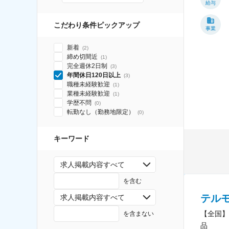
給与
こだわり条件ピックアップ
事業
新着
(
2
)
締め切間近
(
1
)
完全週休2日制
(
3
)
年間休日120日以上
(
3
)
職種未経験歓迎
(
1
)
業種未経験歓迎
(
1
)
学歴不問
(
0
)
転勤なし（勤務地限定）
(
0
)
キーワード
求人掲載内容すべて
を含む
テル
求人掲載内容すべて
【全国】
を含まない
品