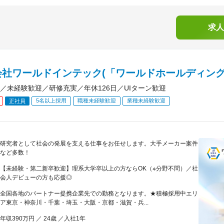
求人
会社ワールドインテック(「ワールドホールディング
／未経験歓迎／研修充実／年休126日／UIターン歓迎
5名以上採用
職種未経験歓迎
業種未経験歓迎
正社員
研究者として社会の発展を支える仕事をお任せします。大手メーカー案件
など多数！
【未経験・第二新卒歓迎】理系大学卒以上の方ならOK（※分野不問）／社
会人デビューの方も応援◎
全国各地のパートナー提携企業先での勤務となります。★積極採用中エリ
ア東京・神奈川・千葉・埼玉・大阪・京都・滋賀・兵...
年収390万円 ／ 24歳 ／入社1年