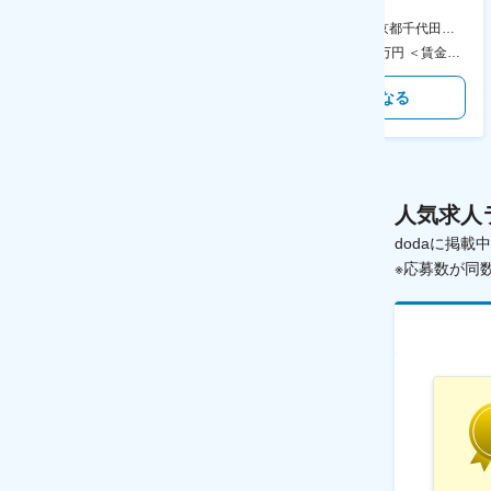
食事補助あり◎
AGC横浜テクニカルセンター 住所：神奈川県横浜市鶴見区末広町1-1 勤務地最寄駅：JR線／弁天橋駅 受動喫煙対策：敷地内喫煙可能場所あり 変更の範囲：無
本社 住所：東京都千代田区神田錦町2-2-1 KANDASQUARE 受動喫煙対策：屋内全面禁煙 変更の範囲：会社の定める事業所
400万円～550万円 ＜賃金形態＞ 月給制 固定給＋業績給 ＜賃金内訳＞ 月額（基本給）：230,000円～280,000円 ＜月給＞ 230,000円～280,000円 ＜昇給有無＞ 有 ＜残業手当＞ 有 ＜給与補足＞ ※上記はあくまで最低保証額です。実際にはこれまでの経験やスキルを考慮の上、決定します。 年収には残業代は含めておりません。 ■昇給：年1回 ■賞与：年2回 賃金はあくまでも目安の金額であり、選考を通じて上下する可能性があります。 月給(月額)は固定手当を含めた表記です。
350万円～500万円 ＜賃金形態＞ 月給制 ＜賃金内訳＞ 月額（基本給）：215,000円～307,000円 固定残業手当/月：76,700円～110,000円（固定残業時間45時間0分/月） 超過した時間外労働の残業手当は追加支給 ＜月給＞ 291,700円～417,000円（一律手当を含む） ＜昇給有無＞ 有 ＜残業手当＞ 有 ＜給与補足＞ ※経験・能力を考慮の上、年齢に関わりなく当社規定により優遇します。 賃金はあくまでも目安の金額であり、選考を通じて上下する可能性があります。 月給(月額)は固定手当を含めた表記です。
気になる
気になる
人気求人
dodaに掲
※応募数が同