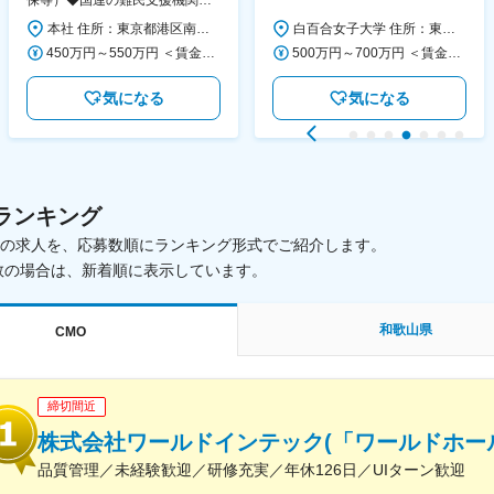
保等）◆国連の難民支援機関の
大学
活動を支える日本公式支援窓口
本社 住所：東京都港区南青山6-10-11 ウェスレーセンター3F 勤務地最寄駅：地下鉄各線／表参道駅 受動喫煙対策：屋内全面禁煙 変更の範囲：会社の定める事業所（リモートワーク含む）
白百合女子大学 住所：東京都調布市緑ヶ丘1-25 勤務地最寄駅：京王線／仙川駅 受動喫煙対策：屋内全面禁煙 変更の範囲：会社の定める事業所
◆正職員登用前提
450万円～550万円 ＜賃金形態＞ 月給制 ＜賃金内訳＞ 月額（基本給）：340,000円～420,000円 ＜月給＞ 340,000円～420,000円 ＜昇給有無＞ 有 ＜残業手当＞ 有 ＜給与補足＞ ※能力・経験によって決定します。 ■賞与あり（業績評価に応じて支給） 賃金はあくまでも目安の金額であり、選考を通じて上下する可能性があります。 月給(月額)は固定手当を含めた表記です。
500万円～700万円 ＜賃金形態＞ 月給制 ＜賃金内訳＞ 月額（基本給）：280,000円～430,000円 ＜月給＞ 280,000円～430,000円 ＜昇給有無＞ 有 ＜残業手当＞ 有 ＜給与補足＞ ※年齢・過去の経験に基づき、本学規定に合わせ決定 【残業手当】有 /残業時間に応じて全額支給（※想定年収に含む） 【各種手当】扶養手当/住宅手当/通勤手当 等 【賞与】年2回（6月、12月） 【昇給】年1回（4月） 賃金はあくまでも目安の金額であり、選考を通じて上下する可能性があります。 月給(月額)は固定手当を含めた表記です。
気になる
気になる
ランキング
載中の求人を、応募数順にランキング形式でご紹介します。
数の場合は、新着順に表示しています。
和歌山県
CMO
締切間近
株式会社ワールドインテック(「ワールドホー
品質管理／未経験歓迎／研修充実／年休126日／UIターン歓迎