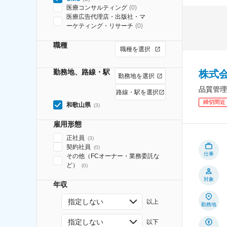
医療コンサルティング
(
0
)
医療広告代理店・出版社・マ
ーケティング・リサーチ
(
0
)
職種
職種を選択
勤務地、路線・駅
株式
勤務地を選択
品質管理
路線・駅を選択
締切間近
和歌山県
(
3
)
雇用形態
正社員
(
3
)
契約社員
(
0
)
仕事
その他（FCオーナー・業務委託な
ど）
(
0
)
対象
年収
指定しない
以上
勤務地
指定しない
以下