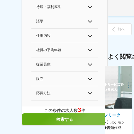
待遇・福利厚生
語学
前へ
仕事内容
社員の平均年齢
よく閲覧
従業員数
設立
応募方法
3
この条件の求人数
件
AGC株式会社
株式会社ゲームフリーク
検索する
【横浜※一般職/転勤なし】庶
【庶務アシスタント】ポケモン
務・事務担当～開発部材の発注
シリーズ開発企業◆書類作成・
やDXに向けたシステム利用等～
データ入力など◆年休126日・