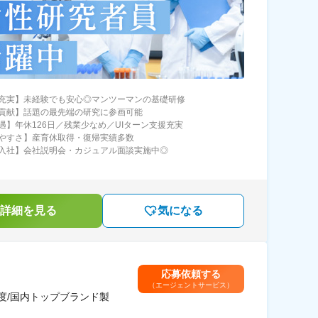
充実】未経験でも安心◎マンツーマンの基礎研修
貢献】話題の最先端の研究に参画可能
遇】年休126日／残業少なめ／UIターン支援充実
やすさ】産育休取得・復帰実績多数
入社】会社説明会・カジュアル面談実施中◎
詳細を見る
気になる
応募依頼する
（エージェントサービス）
度/国内トップブランド製