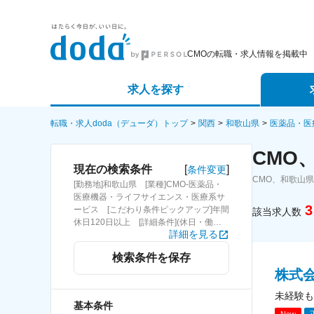
CMOの転職・求人情報を掲載中
求人を探す
詳細条件から探す
エージェ
転職・求人doda（デューダ）トップ
関西
和歌山県
医薬品・医
CMO
新着求人から探す
スカウト
[
]
現在の検索条件
条件変更
CMO、和歌山
[勤務地]和歌山県 [業種]CMO-医薬品・
求人特集から探す
パートナ
医療機器・ライフサイエンス・医療系サ
3
ービス [こだわり条件ピックアップ]年間
該当求人数
休日120日以上 [詳細条件](休日・働き
詳細を見る
方)年間休日120日以上
検索条件を保存
株式
未経験も
基本条件
New