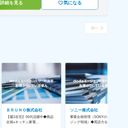
詳細を見る
気になる
次へ
ＢＲＵＮＯ株式会社
ソニー株式会社
【週2在宅】30代活躍中◆商品
事業企画管理（SONYのイメー
企画※キッチン家電
ジング領域）◆英語力を活か
◆「BRUNO」新商品の企画／企
す/CFO管轄＃SECCFO0027