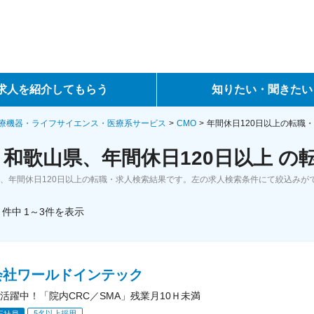
求人を紹介してもらう
知りたい・聞きたい
ントサービス
転職ノウハウ
療機器・ライフサイエンス・医療系サービス
CMO
年間休日120日以上の転職
、和歌山県、年間休日120日以上 
サービス
データで見る転職
県、年間休日120日以上の転職・求人検索結果です。左の求人検索条件にて絞込みが
ーエージェントサービス
コラム・インタビュー
件中
1～3
件
を表示
転職Q&A
会社ワールドインテック
活躍中！「院内CRC／SMA」残業月10Ｈ未満
5名以上採用
正社員