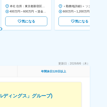
画～調達／働き方◎
本社 住所：東京都新宿区西新宿6丁目22-1 新宿スクエアタワー B1階 勤務地最寄駅：東京メトロ丸ノ内線／西新宿駅 受動喫煙対策：屋内全面禁煙 変更の範囲：会社の定める事業所（リモートワーク含む）
＜勤務地詳細1＞ ソニー株式会社 住所：神奈川県横浜市西区みなとみらい5-1-1 受動喫煙対策：屋内全面禁煙 ＜勤務地詳細2＞ ソニーシティ大崎 住所：東京都品川区大崎2-10-1 勤務地最寄駅：JR線／大崎駅 受動喫煙対策：屋内全面禁煙 変更の範囲：会社の定める事業所（リモートワーク含む）
400万円～600万円 ＜賃金形態＞ 月給制 経験・能力を考慮の上、優遇いたします。 ＜賃金内訳＞ 月額（基本給）：300,000円～450,000円 ＜月給＞ 300,000円～450,000円 ＜昇給有無＞ 有 ＜残業手当＞ 有 ＜給与補足＞ ・賞与実績：年2回 ・昇給：年1回 ※半年毎に評価を行い、評価が高ければ年齢に関係なく昇給・昇格していきます。創造性の高い人・新しいことにチャレンジした人が高い評価を得られます。 賃金はあくまでも目安の金額であり、選考を通じて上下する可能性があります。 月給(月額)は固定手当を含めた表記です。
600万円～1,200万円 ＜賃金形態＞ 月給制 ＜賃金内訳＞ 月額（基本給）：350,000円～500,000円 ＜月給＞ 350,000円～500,000円 ＜昇給有無＞ 有 ＜残業手当＞ 有 ＜給与補足＞ ※年収は経験や能力を考慮の上、当社規定により決定します。 賃金はあくまでも目安の金額であり、選考を通じて上下する可能性があります。 月給(月額)は固定手当を含めた表記です。
気になる
気になる
更新日：
2026/8/6（木）
年間休日120日以上
ルディングス」グループ)