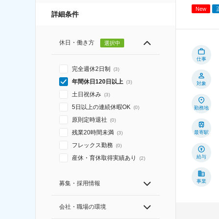
New
詳細条件
休日・働き方
選択中
仕事
完全週休2日制
(
3
)
年間休日120日以上
(
3
)
対象
土日祝休み
(
3
)
5日以上の連続休暇OK
(
0
)
勤務地
原則定時退社
(
0
)
残業20時間未満
最寄駅
(
3
)
フレックス勤務
(
0
)
給与
産休・育休取得実績あり
(
2
)
事業
募集・採用情報
会社・職場の環境