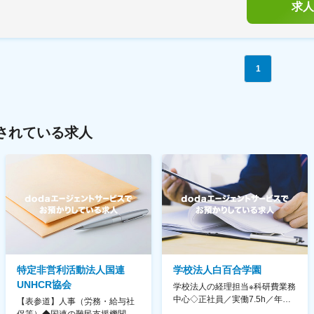
求人
1
されている求人
特定非営利活動法人国連
学校法人白百合学園
UNHCR協会
学校法人の経理担当※科研費業務
中心◇正社員／実働7.5h／年休
【表参道】人事（労務・給与社
130日／1881年創立の伝統女子