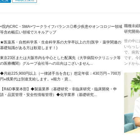
職種未経
<院内CRC・SMA>ワークライフバランス◎希少疾患やオンコロジー領域
研究開発
等含め幅広い領域でスキルアップ
世の中に
★医薬系・自然科学系・生命科学系の大学卒以上の方(医学・薬学関連の
いらっし
基礎知識がある方は歓迎します！)
で、病気
東京23区または大阪市内を中心とした配属先（大学病院やクリニック等
です。今
の医療機関）グループ会社等への出向はございません...
ンドからど
◆月給225,900円以上（一律諸手当を含む）想定年収：430万円～700万
円※残業代は別途支給します。※能力・資...
【R&D事業本部】◆製薬業界（基礎研究・非臨床研究・臨床開発・申
請・品質管理・安全性情報管理）◆化学業界（基礎研究...