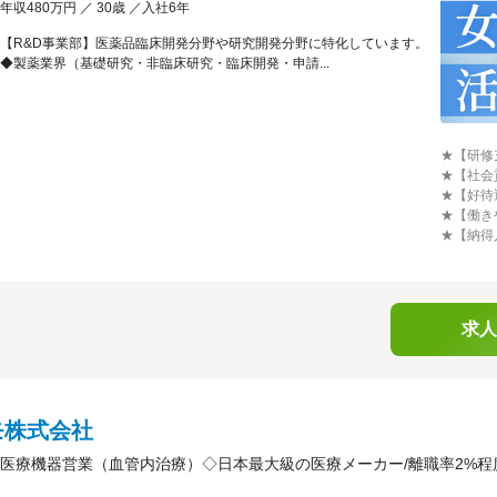
年収480万円 ／ 30歳 ／入社6年
【R&D事業部】医薬品臨床開発分野や研究開発分野に特化しています。
◆製薬業界（基礎研究・非臨床研究・臨床開発・申請...
★【研修
★【社会
★【好待
★【働き
★【納得
求人
モ株式会社
医療機器営業（血管内治療）◇日本最大級の医療メーカー/離職率2%程