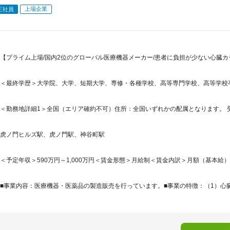
上場企業
正社員
【プライム上場/国内2位のグローバル医療機器メーカー/患者に負担が少ない心臓カ
＜最終学歴＞大学院、大学、短期大学、専修・各種学校、高等専門学校、高等学校
＜勤務地詳細1＞全国（エリア確約不可）住所：全国いずれかの配属となります。 受
虎ノ門ヒルズ駅、虎ノ門駅、神谷町駅
＜予定年収＞590万円～1,000万円＜賃金形態＞月給制＜賃金内訳＞月額（基本給）：279,
■事業内容：医療機器・医薬品の製造販売を行っています。■事業の特徴：（1）心臓