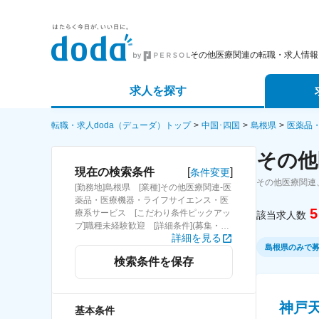
その他医療関連の転職・求人情報
求人を探す
詳細条件から探す
エージェ
転職・求人doda（デューダ）トップ
中国･四国
島根県
医薬品
その他
新着求人から探す
スカウト
[
]
現在の検索条件
条件変更
その他医療関連
[勤務地]島根県 [業種]その他医療関連-医
求人特集から探す
パートナ
薬品・医療機器・ライフサイエンス・医
5
療系サービス [こだわり条件ピックアッ
該当求人数
プ]職種未経験歓迎 [詳細条件](募集・採
詳細を見る
用情報)職種未経験歓迎
島根県のみで
検索条件を保存
神戸
基本条件