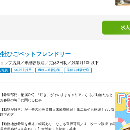
求人
会社ひごペットフレンドリー
ョップ店員／未経験歓迎／完休2日制／残業月10h以下
5名以上採用
職種未経験歓迎
業種未経験歓迎
正社員
【希望部門に配属OK】「好き」がそのままキャリアになる／動物たちと
お客様の毎日に関わる仕事
【動物が好き】が一番の応募資格☆未経験歓迎！第二新卒も歓迎！※35歳
以下の方
【勤務地は希望を考慮／転居あり・なしも選択可能／U・Iターン歓迎（転
居費用補助 ※規定あり）】大阪府・京都府・兵庫...