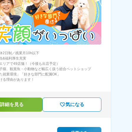
休2日制／残業月10h以下
当&福利厚生充実
エリアで49店舗！（今後も出店予定）
子猫、観賞魚・小動物など幅広く扱う総合ペットショップ
た就業環境」「好きな部門に配属OK」
ける理由があります！
詳細を見る
気になる