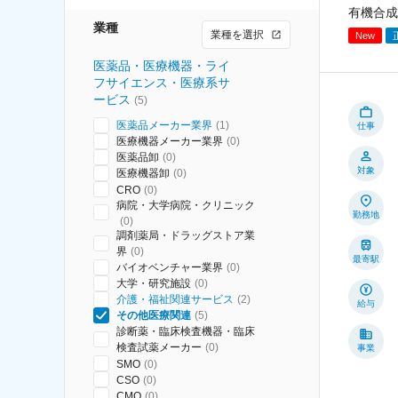
有機合成
業種
業種を選択
New
医薬品・医療機器・ライ
フサイエンス・医療系サ
ービス
(
5
)
医薬品メーカー業界
(
1
)
仕事
医療機器メーカー業界
(
0
)
医薬品卸
(
0
)
対象
医療機器卸
(
0
)
CRO
(
0
)
病院・大学病院・クリニック
勤務地
(
0
)
調剤薬局・ドラッグストア業
界
(
0
)
最寄駅
バイオベンチャー業界
(
0
)
大学・研究施設
(
0
)
介護・福祉関連サービス
(
2
)
給与
その他医療関連
(
5
)
診断薬・臨床検査機器・臨床
検査試薬メーカー
(
0
)
事業
SMO
(
0
)
CSO
(
0
)
CMO
(
0
)