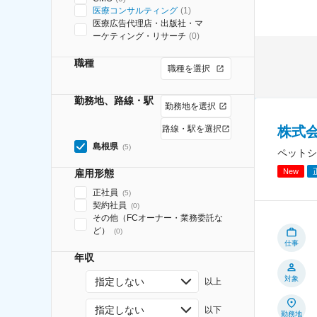
医療コンサルティング
(
1
)
医療広告代理店・出版社・マ
ーケティング・リサーチ
(
0
)
職種
職種を選択
勤務地、路線・駅
勤務地を選択
株式
路線・駅を選択
島根県
(
5
)
ペットシ
New
雇用形態
正社員
(
5
)
契約社員
(
0
)
その他（FCオーナー・業務委託な
ど）
(
0
)
仕事
年収
対象
指定しない
以上
指定しない
以下
勤務地