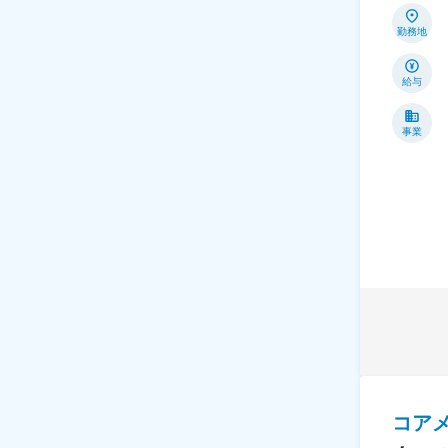
勤務地
給与
事業
コア