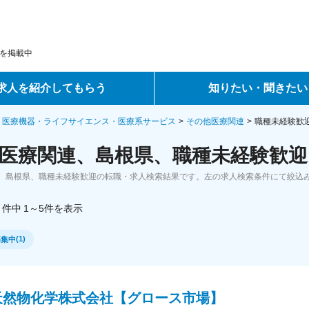
を掲載中
求人を紹介してもらう
知りたい・聞きたい
ントサービス
転職ノウハウ
・医療機器・ライフサイエンス・医療系サービス
その他医療関連
職種未経験歓
医療関連、島根県、職種未経験歓迎
サービス
データで見る転職
、島根県、職種未経験歓迎の転職・求人検索結果です。左の求人検索条件にて絞込
ーエージェントサービス
コラム・インタビュー
件中
1～5
件
を表示
転職Q&A
(
1
)
募集中
天然物化学株式会社【グロース市場】