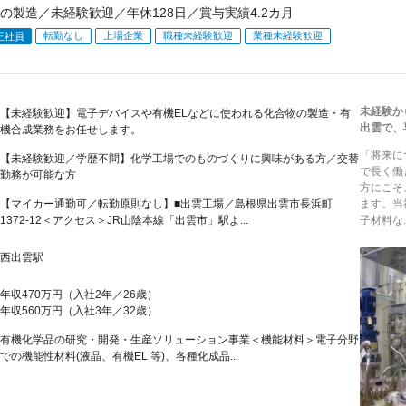
の製造／未経験歓迎／年休128日／賞与実績4.2カ月
転勤なし
上場企業
職種未経験歓迎
業種未経験歓迎
正社員
未経験か
【未経験歓迎】電子デバイスや有機ELなどに使われる化合物の製造・有
出雲で、
機合成業務をお任せします。
「将来に
【未経験歓迎／学歴不問】化学工場でのものづくりに興味がある方／交替
で長く働
勤務が可能な方
方にこそ
【マイカー通勤可／転勤原則なし】■出雲工場／島根県出雲市長浜町
ます。当
1372-12＜アクセス＞JR山陰本線「出雲市」駅よ...
子材料な..
西出雲駅
年収470万円（入社2年／26歳）
年収560万円（入社3年／32歳）
有機化学品の研究・開発・生産ソリューション事業＜機能材料＞電子分野
での機能性材料(液晶、有機EL 等)、各種化成品...