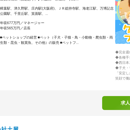
樟葉駅、津久野駅、庄内駅(大阪府)、ＪＲ総持寺駅、海老江駅、万博記念
公園駅、千里丘駅、箕面駅、...
年収677万円／マネージャー
年収565万円／店長
■ペットショップの経営 ■ペット（子犬・子猫・鳥・小動物・爬虫類・両
生類・昆虫・観賞魚、その他）の販売 ■ペットフ...
◆完全週
◆各種手
◆西日本
◆子犬・
「安定し
笑顔で働
求人
会社土屋