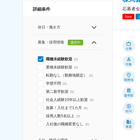
応募者全
詳細条件
New
休日・働き方
募集・採用情報
選択中
仕事
職種未経験歓迎
(
5
)
対象
業種未経験歓迎
(
4
)
転勤なし（勤務地限定）
(
3
)
勤務地
学歴不問
(
3
)
第二新卒歓迎
(
5
)
最寄駅
社会人経験10年以上歓迎
(
3
)
急募！入社まで1カ月
(
4
)
給与
採用人数5名以上
(
3
)
入社後の職種変更なし
(
0
)
事業