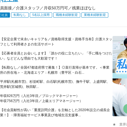
員面接／介護スタッフ／月収50万円可／残業ほぼなし
転勤なし
5名以上採用
職種未経験歓迎
業種未経験歓迎
正社員
【安定企業で末永いキャリアを／資格取得支援・資格手当有】介護スタッ
フとして利用者さまの生活サポート
【応募者全員とお会いします】「誰かの役に立ちたい」「手に職をつけた
い」などどんな理由でも大歓迎です！
【転勤なし／全国47都道府県で募集！】◎直行直帰が基本です。＜事業
所の所在地＞・北海道エリア：札幌市（豊平区・白石...
平岸駅(札幌市営)、杉並町駅、白石駅(札幌市営)、撫牛子駅、上盛岡駅、
荒井駅(宮城県)、秋田駅...
年収826万円（入社3年目／ブロックマネージャー）
年収756万円（入社3年目／上級エリアマネージャー）
【社会貢献性が高い「重度訪問介護」を主軸とした2020年設立の成長企
業！】・障害福祉サービス事業及び地域生活支援事...
★ 業界