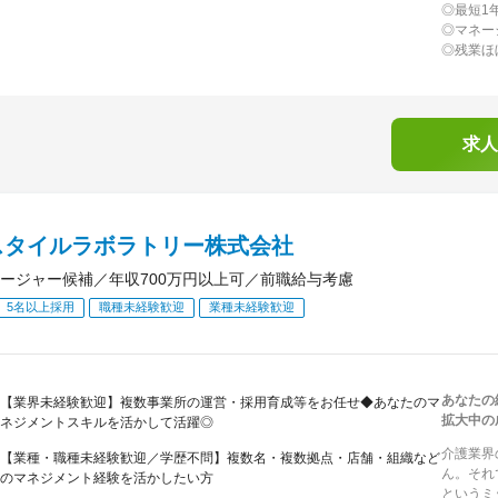
◎最短1
◎マネー
◎残業ほ
求人
スタイルラボラトリー株式会社
ージャー候補／年収700万円以上可／前職給与考慮
5名以上採用
職種未経験歓迎
業種未経験歓迎
あなたの
【業界未経験歓迎】複数事業所の運営・採用育成等をお任せ◆あなたのマ
拡大中の
ネジメントスキルを活かして活躍◎
介護業界
【業種・職種未経験歓迎／学歴不問】複数名・複数拠点・店舗・組織など
ん。それ
のマネジメント経験を活かしたい方
というミ