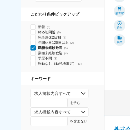
最寄駅
こだわり条件ピックアップ
新着
(
3
)
給与
締め切間近
(
0
)
完全週休2日制
(
4
)
年間休日120日以上
事業
(
2
)
職種未経験歓迎
(
5
)
業種未経験歓迎
(
4
)
学歴不問
(
3
)
転勤なし（勤務地限定）
(
3
)
キーワード
求人掲載内容すべて
を含む
求人掲載内容すべて
を含まない
株式