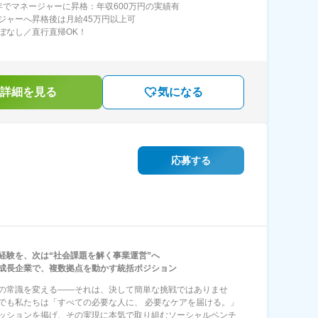
年でマネージャーに昇格：年収600万円の実績有
ジャーへ昇格後は月給45万円以上可
ぼなし／直行直帰OK！
詳細を見る
気になる
応募する
経験を、次は“社会課題を解く事業運営”へ
成長企業で、複数拠点を動かす統括ポジション
の常識を変える――それは、決して簡単な挑戦ではありませ
でも私たちは「すべての必要な人に、 必要なケアを届ける。」
ッションを掲げ、その実現に本気で取り組むソーシャルベンチ