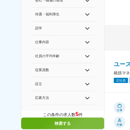
会社・職場の環境
待遇・福利厚生
語学
仕事内容
社員の平均年齢
ユー
従業員数
統括マネ
正社員
設立
応募方法
仕事
5
この条件の求人数
件
検索する
対象