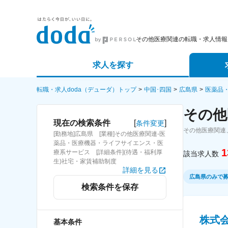
その他医療関連の転職・求人情報
求人を探す
詳細条件から探す
エージェ
転職・求人doda（デューダ）トップ
中国･四国
広島県
医薬品
その他
新着求人から探す
スカウト
[
]
現在の検索条件
条件変更
その他医療関連
[勤務地]広島県 [業種]その他医療関連-医
求人特集から探す
パートナ
薬品・医療機器・ライフサイエンス・医
1
療系サービス [詳細条件](待遇・福利厚
該当求人数
生)社宅・家賃補助制度
詳細を見る
広島県のみで
検索条件を保存
株式
基本条件