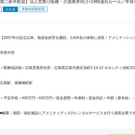
第二新卒歓迎】法人営業◎医療・介護業界向け<19時退社ルール／年休1
業種未経験歓迎
正社員
【2007年の設立以来、無借金経営を継続。2,600名の体制に成長！アメニティレ
学歴不問
＜勤務地詳細＞広島営業所住所：広島県広島市東区光町2-14-12 ネオシティ光町201
広島駅、猿猴橋町駅
＜予定年収＞400万円～600万円＜賃金形態＞年俸制＜賃金内訳＞年額（基本給）：2,885,
■概要：病院・福祉施設にアメニティグッズのレンタルサービスを行う成長企業です。2