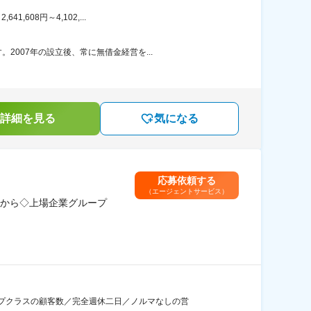
608円～4,102,...
007年の設立後、常に無借金経営を...
詳細を見る
気になる
応募依頼する
（エージェントサービス）
から◇上場企業グループ
プクラスの顧客数／完全週休二日／ノルマなしの営