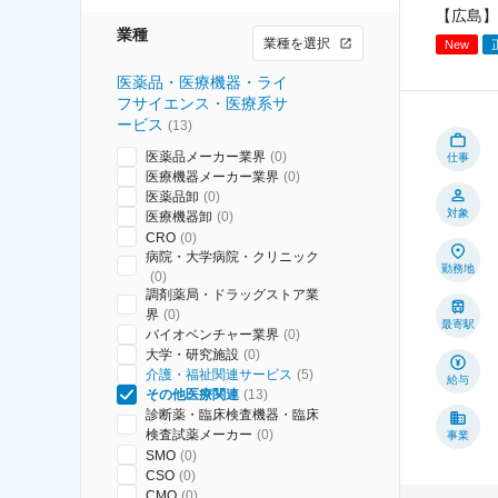
【広島】
業種
業種を選択
New
医薬品・医療機器・ライ
フサイエンス・医療系サ
ービス
(
13
)
医薬品メーカー業界
(
0
)
仕事
医療機器メーカー業界
(
0
)
医薬品卸
(
0
)
対象
医療機器卸
(
0
)
CRO
(
0
)
病院・大学病院・クリニック
勤務地
(
0
)
調剤薬局・ドラッグストア業
界
(
0
)
最寄駅
バイオベンチャー業界
(
0
)
大学・研究施設
(
0
)
介護・福祉関連サービス
(
5
)
給与
その他医療関連
(
13
)
診断薬・臨床検査機器・臨床
検査試薬メーカー
(
0
)
事業
SMO
(
0
)
CSO
(
0
)
CMO
(
0
)