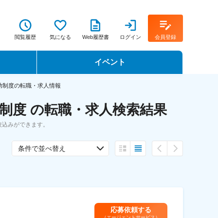
閲覧履歴
気になる
Web履歴書
ログイン
会員登録
イベント
転職イベント・転職セミナー
助制度の転職・求人情報
制度 の転職・求人検索結果
転職フェア
絞込みができます。
転職セミナー動画
条件で並べ替え
応募依頼する
（エージェントサービス）