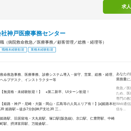
求人
会社神戸医療事務センター
職（病院救命救急／医療事務／顧客管理／総務・経理等）
職種未経験歓迎
業種未経験歓迎
あなたの
救命救急事務、医療事務、診療システム導入・保守、営業、総務・経理、
業務量に
ヘルプデスク、インストラクター等
救急／医
【無資格・未経験歓迎！】 ※第二新卒、UIターン歓迎！
ため、医
専門の教
【姫路・神戸・尼崎・大阪・岡山・広島等の人気エリア有！】[a]姫路本社
Web通
JR 姫路駅～徒歩7分[b]神戸支社JR 三...
信を...
姫路駅、旧居留地・大丸前駅、塚口駅(阪急線)、京口駅、仁豊野駅、中崎
町駅、摂津富田駅、万能倉駅...