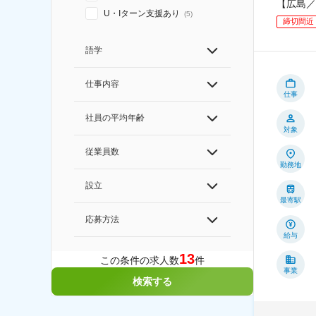
【広島／
U・Iターン支援あり
(
5
)
締切間近
語学
仕事内容
仕事
社員の平均年齢
対象
従業員数
勤務地
設立
最寄駅
応募方法
給与
13
この条件の求人数
件
事業
検索する