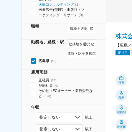
医療コンサルティング
(
1
)
医療広告代理店・出版社・マ
ーケティング・リサーチ
(
0
)
職種
職種を選択
株式
勤務地、路線・駅
勤務地を選択
【広島／
正社員
路線・駅を選択
広島県
(
13
)
雇用形態
正社員
(
13
)
仕事
契約社員
(
0
)
その他（FCオーナー・業務委託な
ど）
(
0
)
対象
年収
勤務地
指定しない
以上
最寄駅
指定しない
以下