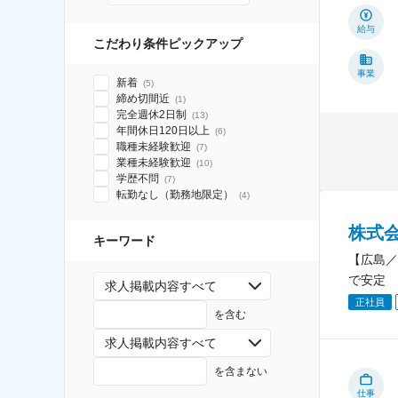
給与
こだわり条件ピックアップ
事業
新着
(
5
)
締め切間近
(
1
)
完全週休2日制
(
13
)
年間休日120日以上
(
6
)
職種未経験歓迎
(
7
)
業種未経験歓迎
(
10
)
学歴不問
(
7
)
転勤なし（勤務地限定）
(
4
)
株式
キーワード
【広島／
で安定
求人掲載内容すべて
正社員
を含む
求人掲載内容すべて
を含まない
仕事