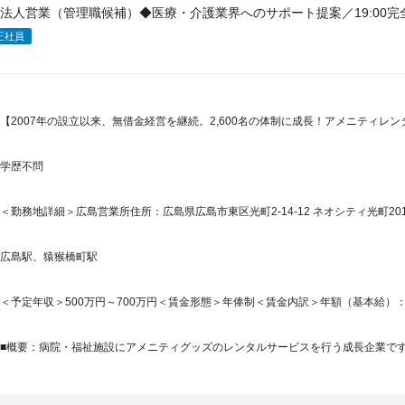
法人営業（管理職候補）◆医療・介護業界へのサポート提案／19:00
正社員
【2007年の設立以来、無借金経営を継続。2,600名の体制に成長！アメニティレ
学歴不問
＜勤務地詳細＞広島営業所住所：広島県広島市東区光町2-14-12 ネオシティ光町201
広島駅、猿猴橋町駅
＜予定年収＞500万円～700万円＜賃金形態＞年俸制＜賃金内訳＞年額（基本給）：3,696,
■概要：病院・福祉施設にアメニティグッズのレンタルサービスを行う成長企業です。2