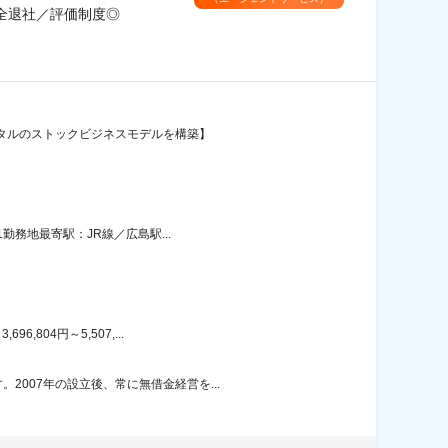
完全退社／評価制度◎
ンタルのストックビジネスモデルを構築】
勤務地最寄駅：JR線／広島駅...
804円～5,507,...
007年の設立後、常に無借金経営を...