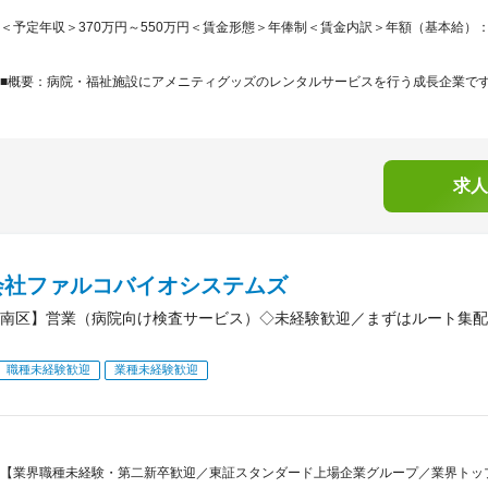
＜予定年収＞370万円～550万円＜賃金形態＞年俸制＜賃金内訳＞年額（基本給）：2,641,
■概要：病院・福祉施設にアメニティグッズのレンタルサービスを行う成長企業です。2
求人
会社ファルコバイオシステムズ
南区】営業（病院向け検査サービス）◇未経験歓迎／まずはルート集配
職種未経験歓迎
業種未経験歓迎
【業界職種未経験・第二新卒歓迎／東証スタンダード上場企業グループ／業界トッ