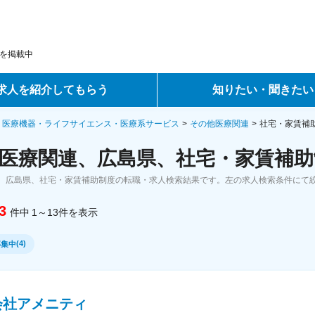
を掲載中
求人を紹介してもらう
知りたい・聞きたい
ントサービス
転職ノウハウ
・医療機器・ライフサイエンス・医療系サービス
その他医療関連
社宅・家賃補
医療関連、広島県、社宅・家賃補助
サービス
データで見る転職
、広島県、社宅・家賃補助制度の転職・求人検索結果です。左の求人検索条件にて
ーエージェントサービス
コラム・インタビュー
3
件中
1～13
件
を表示
転職Q&A
(
4
)
募集中
会社アメニティ