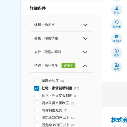
詳細条件
対象
休日・働き方
勤務地
募集・採用情報
最寄駅
会社・職場の環境
給与
待遇・福利厚生
選択中
事業
退職金制度
(
6
)
社宅・家賃補助制度
(
13
)
育児・託児支援制度
(
6
)
資格取得支援制度
(
6
)
研修制度充実
(
7
)
固定給25万円以上
(
10
)
株式
固定給35万円以上
(
6
)