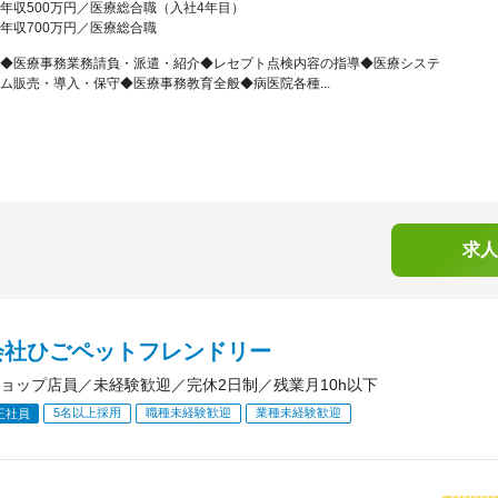
年収500万円／医療総合職（入社4年目）
年収700万円／医療総合職
◆医療事務業務請負・派遣・紹介◆レセプト点検内容の指導◆医療システ
ム販売・導入・保守◆医療事務教育全般◆病医院各種...
求人
会社ひごペットフレンドリー
ョップ店員／未経験歓迎／完休2日制／残業月10h以下
5名以上採用
職種未経験歓迎
業種未経験歓迎
正社員