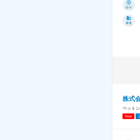
給与
事業
株式
ペットシ
New