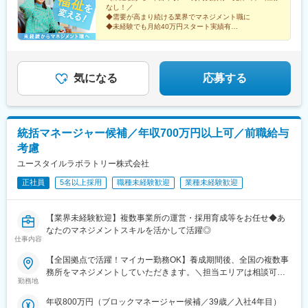
充実していますので、現在のお住まいに関わらずご希望をお知ら
なし！／
◆需要が高まり続ける業界でマネジメント職に
せください！☆『寮費無料プラン』あり（規定有）：下記勤務地
◆未経験でも月給40万円スタート実績有
希望・移住希望の方はお気軽にご相談ください！※【北海道】【東
◆30～40代の女性マネジャー多数活躍中
京都】【神奈川県】【新潟県】【三重県】【滋賀県】【沖縄県】
◆会社負担で資格取得可能
での勤務の場合★全国のご希望勤務地へU・Iターン可能・初期費
◆株式上場を目指す急成長ベンチャー
用会社負担等の移住支援あり（規定有）・U・Iターン転勤希望者
気になる
応募する
への1年間の支援あり（規定有）★江戸川・川崎・湘南・川越・香
川・徳島・青森にて新規事業所オープン！
統括マネージャー候補／年収700万円以上可／前職給与
考慮
ユースタイルラボラトリー株式会社
正社員
5名以上採用
職種未経験歓迎
業種未経験歓迎
【業界未経験歓迎】複数事業所の運営・採用育成等をお任せ◆あ
なたのマネジメントスキルを活かして活躍◎
仕事内容
【全国拠点で活躍！マイカー勤務OK】養成期間後、全国の複数事
務所をマネジメントしていただきます。＼担当エリアは相談可
勤務地
能！／近隣エリアまたは全国から好きなエリアを相談できます！
《養成期間中の勤務地》現在は東京、横浜、埼玉、福岡の事業所
年収800万円（ブロックマネージャー候補／39歳／入社4年目）