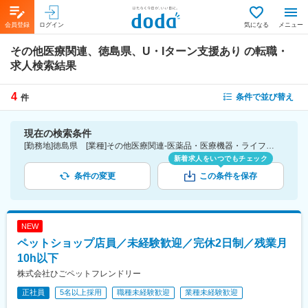
会員登録
ログイン
気になる
メニュー
その他医療関連、徳島県、U・Iターン支援あり
の転職・
求人検索結果
4
条件で並び替え
件
現在の検索条件
[勤務地]徳島県 [業種]その他医療関連-医薬品・医療機器・ライフサイエンス・医療系サービス [詳細条件](待遇・福利厚生)U・Iターン支援あり
新着求人をいつでもチェック
条件の変更
この条件を保存
NEW
ペットショップ店員／未経験歓迎／完休2日制／残業月
10h以下
株式会社ひごペットフレンドリー
正社員
5名以上採用
職種未経験歓迎
業種未経験歓迎