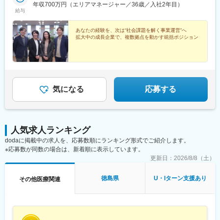
で行っていますが、ご希望に合わせて、お住まいのエリアで行う
年収700万円（エリアマネージャー／36歳／入社2年目）
ことも可能です。また社宅の利用もできますので、ご面接時にお
給与
気軽にご相談ください。《養成期間後の勤務地》全国47都道府県
が対象※現在お住まいの地域又はジェネラルマネージャーと相談の
あなたの経験を、次は“社会課題を解く事業運営”へ
上決定《配属事業部について》障害福祉事業では「重度訪問介
拡大中の成長企業で、複数拠点を動かす統括ポジション
護」と「グループホーム」、高齢者事業では「訪問介護事業」を
展開しています。配属に関しては、適性や条件等に応じて、配属
の事業部を決定。あなたの適性や能力を活かせる適切な部署でご
活躍いただきます。※入社後のキャリアチェンジも可能です。気に
なる点はご相談ください。☆引越し手当支給・借り上げ社宅提供
気になる
応募する
あり（無料）
人気求人ランキング
dodaに掲載中の求人を、応募数順にランキング形式でご紹介します。
※応募数が同数の場合は、新着順に表示しています。
更新日：
2026/8/8（土）
徳島県
U・Iターン支援あり
その他医療関連