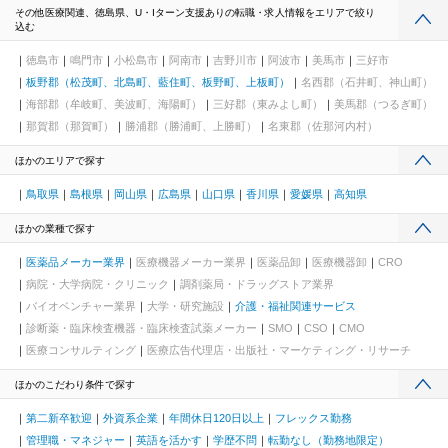
その他医療関連、徳島県、U・Iターン支援ありの転職・求人情報をエリアで絞り
込む
徳島市
鳴門市
小松島市
阿南市
吉野川市
阿波市
美馬市
三好市
板野郡（松茂町、北島町、藍住町、板野町、上板町）
名西郡（石井町、神山町）
海部郡（牟岐町、美波町、海陽町）
三好郡（東みよし町）
美馬郡（つるぎ町）
那賀郡（那賀町）
勝浦郡（勝浦町、上勝町）
名東郡（佐那河内村）
ほかのエリアで探す
鳥取県
島根県
岡山県
広島県
山口県
香川県
愛媛県
高知県
ほかの業種で探す
医薬品メーカー業界
医療機器メーカー業界
医薬品卸
医療機器卸
CRO
病院・大学病院・クリニック
調剤薬局・ドラッグストア業界
バイオベンチャー業界
大学・研究施設
介護・福祉関連サービス
診断薬・臨床検査機器・臨床検査試薬メーカー
SMO
CSO
CMO
医療コンサルティング
医療広告代理店・出版社・マーケティング・リサーチ
ほかのこだわり条件で探す
第二新卒歓迎
外資系企業
年間休日120日以上
フレックス勤務
管理職・マネジャー
英語を活かす
学歴不問
転勤なし（勤務地限定）