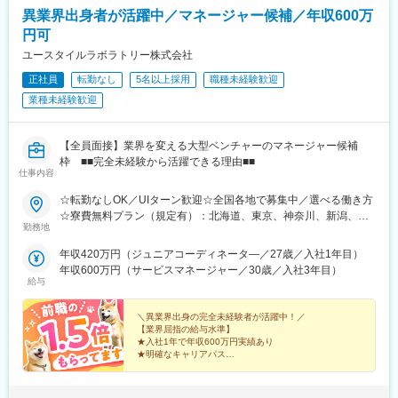
異業界出身者が活躍中／マネージャー候補／年収600万
円可
ユースタイルラボラトリー株式会社
正社員
転勤なし
5名以上採用
職種未経験歓迎
業種未経験歓迎
【全員面接】業界を変える大型ベンチャーのマネージャー候補
枠 ■■完全未経験から活躍できる理由■■
仕事内容
☆転勤なしOK／UIターン歓迎☆全国各地で募集中／選べる働き方
☆寮費無料プラン（規定有）：北海道、東京、神奈川、新潟、三
勤務地
重、滋賀、沖縄☆マイカー通勤手当有【1／地元マネージャーコー
ス】◇地元採用・転勤なし可■東北／北海道、青森、岩手、宮城、
年収420万円（ジュニアコーディネータ―／27歳／入社1年目）
山形、福島■関東甲信越／茨城、栃木、群馬、埼玉、千葉、東京、
年収600万円（サービスマネージャー／30歳／入社3年目）
神奈川、新潟、富山、山梨、長野■東海／岐阜、静岡、愛知、三重
給与
■関西／滋賀、京都、大阪、兵庫、奈良、和歌山■中国・四国／岡
山、広島、山口、徳島、香川、愛媛、高知■九州／福岡、佐賀、長
＼異業界出身の完全未経験者が活躍中！／
崎、熊本、大分、宮崎、鹿児島、沖縄☆江戸川・川崎・湘南・川
【業界屈指の給与水準】
★入社1年で年収600万円実績あり
越・香川・徳島・青森・多摩川にて新規オープン★別事業へのキ
★明確なキャリアパス
ャリアチェンジによる昇格可能☆ページ下部「勤務地の一例」も
★介護経験ゼロからマネージャー輩出
ご参照ください【2／全国マネージャーコース】◆全国募集／引越
★資格取得費用は会社負担
し手当・社宅◆入社半年の養成期間中は東京・神奈川・埼玉／所
★完全週休2日／転勤なし・UIターン可