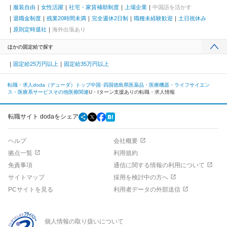
服装自由
女性活躍
社宅・家賃補助制度
上場企業
中国語を活かす
退職金制度
残業20時間未満
完全週休2日制
職種未経験歓迎
土日祝休み
原則定時退社
海外出張あり
ほかの固定給で探す
固定給25万円以上
固定給35万円以上
転職・求人doda（デューダ）トップ
中国･四国
徳島県
医薬品・医療機器・ライフサイエン
ス・医療系サービス
その他医療関連
U・Iターン支援ありの転職・求人情報
転職サイト dodaをシェア
ヘルプ
会社概要
拠点一覧
利用規約
免責事項
通信に関する情報の利用について
サイトマップ
採用を検討中の方へ
PCサイトを見る
利用者データの外部送信
個人情報の取り扱いについて