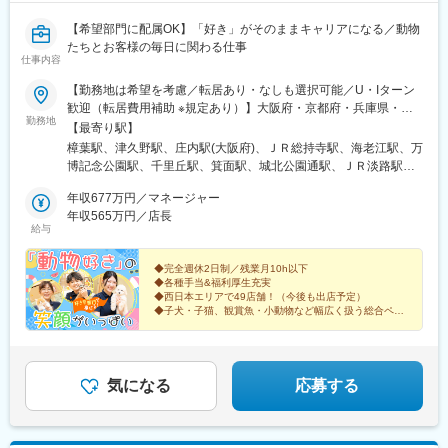
【希望部門に配属OK】「好き」がそのままキャリアになる／動物
たちとお客様の毎日に関わる仕事
仕事内容
【勤務地は希望を考慮／転居あり・なしも選択可能／U・Iターン
歓迎（転居費用補助 ※規定あり）】大阪府・京都府・兵庫県・奈
勤務地
良県・和歌山県・愛知県・徳島県・高知県・香川県・愛媛県・広
【最寄り駅】
島県・鳥取県・島根県・福岡県の直営店舗◎現在、愛知県・鳥取
樟葉駅、津久野駅、庄内駅(大阪府)、ＪＲ総持寺駅、海老江駅、万
県・中国地方エリアを積極採用中です！＜勤務地＞■大阪府／大阪
博記念公園駅、千里丘駅、箕面駅、城北公園通駅、ＪＲ淡路駅、
市・茨木市・吹田市・箕面市・堺市・岸和田市・泉佐野市・松原
喜連瓜破駅、河内天美駅、堺駅、泉ケ丘駅、上牧駅(大阪府)、久米
市・豊中市・枚方市・高槻市■京都府／京都市・八幡市・木津川市
年収677万円／マネージャー
田駅、井原里駅、住之江公園駅、西二見駅、伊丹駅(阪急線)、加古
■兵庫県／西宮市・伊丹市・加古川市・明石市・神戸市■奈良県／
年収565万円／店長
川駅、春日野道駅(阪神線)、西ノ京駅、大和高田駅、笠縫駅、浮孔
給与
奈良市・大和高田市・磯城郡田原本町・橿原市■和歌山県／和歌山
駅、高の原駅、ケーブル八幡宮山上駅、伏見駅(京都府)、茶山・京
市■愛知県／名古屋市・日進市・知多市・江南市■徳島県／板野郡
都芸術大学駅、東松江駅(和歌山県)、江南駅(愛知県)、古見駅(愛知
藍住町■香川県／高松市■愛媛県／今治市・伊予郡松前町■高知県
◆完全週休2日制／残業月10h以下
県)、港区役所駅、赤池駅(愛知県)、勝瑞駅、高知駅、伏石駅、古
◆各種手当&福利厚生充実
／高知市■広島県／広島市・福山市・廿日市市 ■鳥取県／鳥取市■
泉駅、今治駅、道上駅、廿日市市役所前・平良駅、商工センター
◆西日本エリアで49店舗！（今後も出店予定）
島根県／出雲市・松江市■福岡県／筑紫野市・北九州市◎受動喫煙
入口駅、湖山駅、松江駅、出雲市駅、朝倉街道駅、西小倉駅、野
◆子犬・子猫、観賞魚・小動物など幅広く扱う総合ペッ
対策：分煙※喫煙所あり
トショップ
田駅(阪神線)、公園東口駅、下新庄駅、大小路駅、岩屋駅(兵庫
「安定した就業環境」「好きな部門に配属OK」
県)、高田駅(奈良県)、元田中駅、東海通駅、新井口駅、天拝山
笑顔で働ける理由があります！
駅、平和通駅、野田阪神駅、淡路駅、花田口駅、灘駅、草津南
駅、小倉駅(福岡県)
気になる
応募する