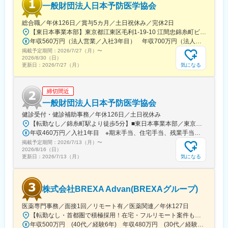
一般財団法人日本予防医学協会
総合職／年休126日／賞与5カ月／土日祝休み／完休2日
【東日本事業本部】東京都江東区毛利1-19-10 江間忠錦糸町ビル※訪問先からの直行直帰が可能です！＜アクセス＞・JR総武線（快速・各駅停車）／東京メトロ半蔵門線 錦糸町駅より徒歩5分・東京メトロ半蔵門線／都営新宿線 住吉駅より徒歩5分※受動喫煙対策:屋内全面禁煙
年収560万円（法人営業／入社3年目） 年収700万円（法人営業・チームリーダー／入社5年目）
掲載予定期間：
2026/7/27（月）
〜
2026/8/30（日）
気になる
更新日：
2026/7/27（月）
締切間近
一般財団法人日本予防医学協会
健診受付・健診補助事務／年休126日／土日祝休み
【転勤なし／錦糸町駅より徒歩5分】■東日本事業本部／東京都江東区毛利1-19-10 江間忠錦糸町ビル＜アクセス＞JR総武線（快速）、総武線（各駅停車）「錦糸町駅」南口より徒歩5分東京メトロ半蔵門線「錦糸町駅」B1出口より徒歩5分東京メトロ半蔵門線／都営新宿線「住吉駅」B2出口より徒歩5分※受動喫煙対策あり（オフィス内禁煙）
年収460万円／入社1年目 ※期末手当、住宅手当、残業手当（月10時間分）含む
掲載予定期間：
2026/7/13（月）
〜
2026/8/16（日）
気になる
更新日：
2026/7/13（月）
株式会社BREXA Advan(BREXAグループ)
医薬専門事務／面接1回／リモート有／医薬関連／年休127日
【転勤なし・首都圏で積極採用！在宅・フルリモート案件も有り！大手・優良企業が中心♪】■本社／大阪市淀川区宮原3-5-36 新大阪トラストタワー19F変更の範囲、上記を除く当社関連勤務地◆プロジェクト先例東京23区内、横浜、大宮、千葉、その他＜配属先最寄り駅の一例＞飯田橋／日本橋／浜松町／信濃町／四ツ谷／池袋／蒲田 など※過去の配属先は勤務地一覧に記載◆POINT！#大手企業など約300社の取引先あり！（製薬メーカー、製薬関連企業、化粧品関連企業、臨床研究センターなど）#最寄り駅から徒歩5～10分圏内の通いやすいオフィス＃在宅勤務・在宅プロジェクト多数＃定時退社基本＆土日祝休み＃安定性抜群の医療業界で事務として活躍＃未経験入社8割×研修センターで手厚くフォロー＃産育休の取得実績100％#転居を伴う転勤なし※受動喫煙対策：オフィス内禁煙
年収500万円 (40代／経験6年) 年収480万円 (30代／経験4年)