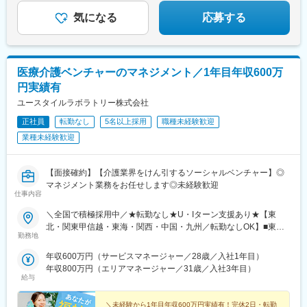
在地はHP参照⇒養成期間後の勤務地は現在お住まいの地域又はジ
気になる
応募する
ェネラルマネージャーと相談の上決定◆引越し手当支給・家賃無
料の借り上げ社宅提供☆早期キャリアアップしたい方に最適なポ
ジション
医療介護ベンチャーのマネジメント／1年目年収600万
円実績有
ユースタイルラボラトリー株式会社
正社員
転勤なし
5名以上採用
職種未経験歓迎
業種未経験歓迎
【面接確約】【介護業界をけん引するソーシャルベンチャー】◎
マネジメント業務をお任せします◎未経験歓迎
仕事内容
＼全国で積極採用中／★転勤なし★U・Iターン支援あり★【東
北・関東甲信越・東海・関西・中国・九州／転勤なしOK】■東北
勤務地
／北海道、青森、岩手、宮城、山形、福島■関東甲信越／茨城、栃
木、群馬、埼玉、千葉、東京、神奈川、新潟、富山、山梨、長野■
年収600万円（サービスマネージャー／28歳／入社1年目）
東海／岐阜、静岡、愛知、三重■関西／滋賀、京都、大阪、兵庫、
年収800万円（エリアマネージャー／31歳／入社3年目）
奈良、和歌山■中国・四国／岡山、広島、山口、徳島、香川、愛
給与
媛、高知■九州／福岡、佐賀、長崎、熊本、大分、宮崎、鹿児島、
沖縄★【エリア勤務希望・移住希望の方優遇】：サポート制度も
＼未経験から1年目年収600万円実績有！完休2日・転勤