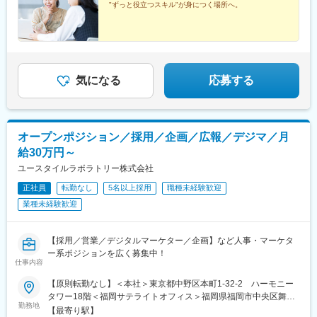
"ずっと役立つスキル"が身につく場所へ。
支給します。
変更の範囲：会社の定める業務
気になる
応募する
オープンポジション／採用／企画／広報／デジマ／月
給30万円～
ユースタイルラボラトリー株式会社
正社員
転勤なし
5名以上採用
職種未経験歓迎
業種未経験歓迎
【採用／営業／デジタルマーケター／企画】など人事・マーケタ
ー系ポジションを広く募集中！
仕事内容
【原則転勤なし】＜本社＞東京都中野区本町1-32-2 ハーモニー
タワー18階＜福岡サテライトオフィス＞福岡県福岡市中央区舞鶴
勤務地
2-1-4 天神尾嶋ビル402号室※リモートと出社を組み合わせたハ
【最寄り駅】