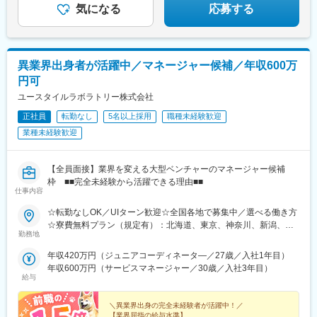
目駅、星ケ丘駅(大阪府)、城北公園通駅、南巽駅、崇禅寺駅、尼崎
気になる
応募する
駅(阪神線)、山陽天満駅、加古川駅、新神戸駅、住吉駅(兵庫県・
東海道)、香櫨園駅、中山寺駅、大久保駅(兵庫県)、舞子公園駅、
六甲駅、富雄駅、横川駅、小網町駅、吉塚駅、茶山駅(福岡県)、九
大学研都市駅、福大前駅、竜田口駅、熊本駅、和歌山市駅、県庁
異業界出身者が活躍中／マネージャー候補／年収600万
通り駅、代々木八幡駅、立場駅
円可
ユースタイルラボラトリー株式会社
正社員
転勤なし
5名以上採用
職種未経験歓迎
業種未経験歓迎
【全員面接】業界を変える大型ベンチャーのマネージャー候補
枠 ■■完全未経験から活躍できる理由■■
仕事内容
☆転勤なしOK／UIターン歓迎☆全国各地で募集中／選べる働き方
☆寮費無料プラン（規定有）：北海道、東京、神奈川、新潟、三
勤務地
重、滋賀、沖縄☆マイカー通勤手当有【1／地元マネージャーコー
ス】◇地元採用・転勤なし可■東北／北海道、青森、岩手、宮城、
年収420万円（ジュニアコーディネータ―／27歳／入社1年目）
山形、福島■関東甲信越／茨城、栃木、群馬、埼玉、千葉、東京、
年収600万円（サービスマネージャー／30歳／入社3年目）
神奈川、新潟、富山、山梨、長野■東海／岐阜、静岡、愛知、三重
給与
■関西／滋賀、京都、大阪、兵庫、奈良、和歌山■中国・四国／岡
山、広島、山口、徳島、香川、愛媛、高知■九州／福岡、佐賀、長
＼異業界出身の完全未経験者が活躍中！／
崎、熊本、大分、宮崎、鹿児島、沖縄☆江戸川・川崎・湘南・川
【業界屈指の給与水準】