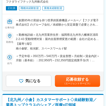
「m3.com」の活用提案なども行っていただくため、データ活用の
フクダライフテック九州株式会社
提案営業としてのキャリアも身に着けられます。
正社員
職種未経験歓迎
業種未経験歓迎
■働き方：
・担当エリア：福岡を中心とした九州エリア及び一部沖縄
～創業85年の実績を持つ世界的医療機器メーカー／【フクダ電子
・夜間・休日の呼び出し頻度：ほぼなし
株式会社】のグループ会社／未経験から安定基盤で必要とされ続
・リモートワーク（オンライン商談）導入率：３０％程度
仕事内容
ける医療分野での営業ができる！～
・残業：月平均15時間程度
＜勤務地詳細＞北九州営業所住所：福岡県北九州市八幡東区清田
・営業スタイル：原則として、直行直帰の営業スタイルになりま
■業務内容
2-2-43 受動喫煙対策：屋内全面禁煙変更の範囲：会社の定める事
す（全社共通）
大学病院／クリニックの医療従事者に向けた在宅医療機器レンタ
勤務地
業所
【最寄り駅】
ル提案をお任せします！
■教育体制：
南小倉駅、枝光駅、スペースワールド駅
既存顧客がメインで、既存8（大学・クリニック）：新規2（開業
まずは商材についての知識や営業手法に関して、OJTを通じて勉
医・クリニック中心）の割合。
＜予定年収＞350万円～540万円＜賃金形態＞月給制＜賃金内訳＞
強していただきます。
関係構築型の営業で事務局長、医師、看護師長が相手となりま
月額（基本給）：202,950円～232,350円固定残業手当/月：
その後は先輩の既存顧客に対してのルート営業に同行していただ
す。
給与
32,840円～42,580円（固定残業時間20時間0分/月）超過した時間
き、キャッチアップしていただきます。
在宅療養中の患者様に対しては機器や酸素ボンベのお届け、使用
外労働の残業手当は追加支給＜月給＞235,790円～274,930円（一
※人材紹介、自動車ディーラー、不動産営業など、業界未経験の方
方法の説明やアフターフォローを行います。
律手当を含む）＜昇給有無＞有＜残業手当＞有＜給与補足＞※経
も多数活躍されています。
験・年齢、能力等を考慮の上、当社規定により決定致します。■賞
応募依頼する
■商材について
気になる
与：年2回（7月・12月）※過去実績5.6ヶ月分賃金はあくまでも目
■社風・雰囲気について：
（エージェントサービス）
「酸素を送る機械」「睡眠時に呼吸をサポートする機械」「在宅
安の金額であり、選考を通じて上下する可能性があります。月給
キャリアを長期的に積んでいただくことを期待されていることも
用の人工呼吸器」等、在宅医療で使われる機器です。全部で約20
(月額)は固定手当を含めた表記です。
あり、長期的な就業を考えている方にピッタリです。社内での意
種類ほどの製品を扱います。
見交換も活発に行われますので、積極的にやる気を持ってチャレ
※ほとんどがレンタルでのご提案です。担当する医療機関は30～
ンジ出来る方のご応募をお待ちしております。
【北九州／小倉】カスタマーサポート◇未経験歓迎／
50件ほど。
業界トップクラスのシェア／医療×IT領域
1日10～15件を目安に病院やクリニックを訪問していくイメージ