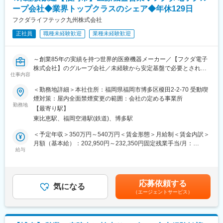
50件ほど。
◇クリニック向け医療情報のクラウドサービス2015年夏スター
ープ会社◆業界トップクラスのシェア◆年休129日
1日10～15件を目安に病院やクリニックを訪問していくイメージ
ト：災害などから医療情報データの保存の安全性を向上が見込ま
です。
フクダライフテック九州株式会社
れるサービスです。
正社員
職種未経験歓迎
業種未経験歓迎
■契約締結からフォローまでの流れ
変更の範囲：会社の定める業務
病院契約受注→見積・契約書作成→指示書→患者宅へ→機械の設
置・説明→定期点検（フォロー）→消耗品交換
～創業85年の実績を持つ世界的医療機器メーカー／【フクダ電子
株式会社】のグループ会社／未経験から安定基盤で必要とされ続
【担当エリア】
仕事内容
ける医療分野での営業ができる！～
久留米エリア周辺
＜勤務地詳細＞本社住所：福岡県福岡市博多区榎田2-2-70 受動喫
■業務内容
煙対策：屋内全面禁煙変更の範囲：会社の定める事業所
■業務の魅力
大学病院／クリニックの医療従事者に向けた在宅医療機器レンタ
勤務地
業界トップクラスの知名度があり、病院やクリニックからの信頼
【最寄り駅】
ル提案をお任せします！
も厚いため、提案がしやすい環境です。
東比恵駅、福岡空港駅(鉄道)、博多駅
既存顧客がメインで、既存8（大学・クリニック）：新規2（開業
患者さまの生活を守る必要とされる商材”だからこそやりがいを実
医・クリニック中心）の割合。
＜予定年収＞350万円～540万円＜賃金形態＞月給制＜賃金内訳＞
感しながら成長できます。
関係構築型の営業で事務局長、医師、看護師長が相手となりま
月額（基本給）：202,950円～232,350円固定残業手当/月：
す。
給与
32,840円～42,580円（固定残業時間20時間0分/月）超過した時間
■入社後の流れ
在宅療養中の患者様に対しては機器や酸素ボンベのお届け、使用
外労働の残業手当は追加支給＜月給＞235,790円～274,930円（一
座学にて会社の製品・サービスについて学んでいただき、OJTに
方法の説明やアフターフォローを行います。
律手当を含む）＜昇給有無＞有＜残業手当＞有＜給与補足＞※経
て製品の説明方法やお客様への提案の仕方、仕事の進め方なども
験・年齢、能力等を考慮の上、当社規定により決定致します。■賞
丁寧に教えていきます。医療の基礎知識や医療現場の方とのコミ
応募依頼する
■商材について
気になる
与：年2回（7月・12月）※過去実績5.6ヶ月分賃金はあくまでも目
ュニケーションの取り方など未経験の方でも安心して成長できる
（エージェントサービス）
「酸素を送る機械」「睡眠時に呼吸をサポートする機械」「在宅
安の金額であり、選考を通じて上下する可能性があります。月給
よう一つひとつフォローしていきます。
用の人工呼吸器」等、在宅医療で使われる機器です。全部で約20
(月額)は固定手当を含めた表記です。
種類ほどの製品を扱います。
■組織構成
※ほとんどがレンタルでのご提案です。担当する医療機関は30～