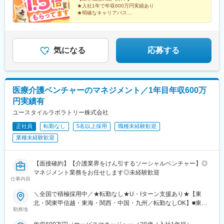
★入社1年で年収600万円実績あり
越・香川・徳島・青森・多摩川にて新規オープン★別事業へのキ
★明確なキャリアパス
ャリアチェンジによる昇格可能☆ページ下部「勤務地の一例」も
★介護経験ゼロからマネージャー輩出
ご参照ください【2／全国マネージャーコース】◆全国募集／引越
★資格取得費用は会社負担
し手当・社宅◆入社半年の養成期間中は東京・神奈川・埼玉／所
★完全週休2日／転勤なし・UIターン可
在地はHP参照⇒養成期間後の勤務地は現在お住まいの地域又はジ
気になる
応募する
ェネラルマネージャーと相談の上決定◆引越し手当支給・家賃無
料の借り上げ社宅提供☆早期キャリアアップしたい方に最適なポ
ジション
医療介護ベンチャーのマネジメント／1年目年収600万
円実績有
ユースタイルラボラトリー株式会社
正社員
転勤なし
5名以上採用
職種未経験歓迎
業種未経験歓迎
【面接確約】【介護業界をけん引するソーシャルベンチャー】◎
マネジメント業務をお任せします◎未経験歓迎
仕事内容
＼全国で積極採用中／★転勤なし★U・Iターン支援あり★【東
北・関東甲信越・東海・関西・中国・九州／転勤なしOK】■東北
勤務地
／北海道、青森、岩手、宮城、山形、福島■関東甲信越／茨城、栃
木、群馬、埼玉、千葉、東京、神奈川、新潟、富山、山梨、長野■