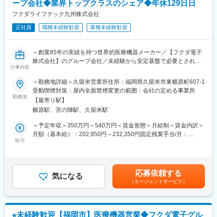
ープ会社◆業界トップクラスのシェア◆年休129日日
・PCの開梱・設置・通電確認
■キャリアパス
・周辺機器接続（モニター・マウス・キーボード等）
フクダライフテック九州株式会社
主任→係長→課長→次長→エリア長→幹部候補
・BIOSなどのセットアップ
※年功序列ではありません。4年目の課長もいますので実績に応じ
正社員
職種未経験歓迎
業種未経験歓迎
・OS（Windows・Mac）のインストール・アカウントと初期設定
て昇進可能です！
・ネットワークの設定
・業務用アプリケーションのセットアップ（アップデート・パッ
■働き方について
～創業85年の実績を持つ世界的医療機器メーカー／【フクダ電子
チ適用）
トラブル等の緊急対応のため、夜間・休日の緊急対応当番を月に
株式会社】のグループ会社／未経験から安定基盤で必要とされ続
・セキュリティ対策ソフトウェアのセットアップ
仕事内容
７日間程度行っていただきます。コールセンターが夜間・休日の
ける医療分野での営業ができる！～
・各種設定の動作確認
一次受けし、電話のみで対応できない場合のみ営業担当が現場へ
＜勤務地詳細＞久留米営業所住所：福岡県久留米市東櫛原町607-1
・管理番号ラベル貼付・管理台帳記帳
対応に向かうケースがあります。
■業務内容
受動喫煙対策：屋内全面禁煙変更の範囲：会社の定める事業所
◇その他の業務
大学病院／クリニックの医療従事者に向けた在宅医療機器レンタ
勤務地
・現地設置、取説、サポート業務
【最寄り駅】
変更の範囲：会社の定める業務
ル提案をお任せします！
・フォロー業務
櫛原駅、宮の陣駅、久留米駅
既存顧客がメインで、既存8（大学・クリニック）：新規2（開業
医・クリニック中心）の割合。
＜予定年収＞350万円～540万円＜賃金形態＞月給制＜賃金内訳＞
■魅力ポイント：
関係構築型の営業で事務局長、医師、看護師長が相手となりま
月額（基本給）：202,950円～232,350円固定残業手当/月：
◎入社後は基礎から学べる新人研修あり
す。
給与
32,840円～42,580円（固定残業時間20時間0分/月）超過した時間
◎資格取得支援制度でキャリアアップも応援
在宅療養中の患者様に対しては機器や酸素ボンベのお届け、使用
外労働の残業手当は追加支給＜月給＞235,790円～274,930円（一
◎年間休日121日＆休暇7日でプライベートも充実
方法の説明やアフターフォローを行います。
律手当を含む）＜昇給有無＞有＜残業手当＞有＜給与補足＞※経
◎育児・介護休暇、インフルエンザ予防接種など福利厚生も充実
験・年齢、能力等を考慮の上、当社規定により決定致します。■賞
応募依頼する
■商材について
気になる
与：年2回（7月・12月）※過去実績5.6ヶ月分賃金はあくまでも目
■特徴：
（エージェントサービス）
「酸素を送る機械」「睡眠時に呼吸をサポートする機械」「在宅
安の金額であり、選考を通じて上下する可能性があります。月給
◇医療とITの融合で社会に貢献：グループとして26年ですが、小
用の人工呼吸器」等、在宅医療で使われる機器です。全部で約20
(月額)は固定手当を含めた表記です。
規模クリニック向け画像ファイリングシステム分野においては、
種類ほどの製品を扱います。
全国2,000施設以上の医療施設へ導入しており、日本でトップクラ
※ほとんどがレンタルでのご提案です。担当する医療機関は30～
スです。
※未経験歓迎【福岡市】医療機器営業◆フクダ電子グル