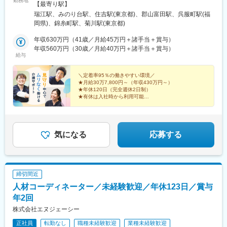
勤務地
ウィルの家みずえ／2026年10月オープン予定東京都江戸川区江戸
【最寄り駅】
川1丁目8アクセス：都営新宿線「瑞江駅」徒歩15分■ウィルの家
瑞江駅、みのり台駅、住吉駅(東京都)、郡山富田駅、呉服町駅(福
みのり台／2027年1月オープン予定千葉県松戸市稔台7丁目46-17
岡県)、錦糸町駅、菊川駅(東京都)
アクセス：新京成線「みのり台駅」徒歩8分■ウィルの重度訪問介
護 東京東京都江東区猿江1-18-9 前田ビル2階 204号室アクセス：
年収630万円（41歳／月給45万円＋諸手当＋賞与）
半蔵門線・新宿線「住吉駅」より徒歩6分■ウィルの重度訪問介護
年収560万円（30歳／月給40万円＋諸手当＋賞与）
給与
福島福島県郡山市桑野2-2-16 藤尾ビル402アクセス：JR郡山駅よ
り自動車で12分■ウィルの重度訪問介護 福岡福岡県福岡市博多区
築港本町6-1 福岡印刷会館401アクセス：空港線・箱崎線「中洲川
＼定着率95％の働きやすい環境／
★月給30万7,800円～（年収430万円～）
端駅」より自動車で6分＜WyL株式会社 本部＞東京都墨田区錦糸
★年休120日（完全週休2日制）
1-2-1 リージャス錦糸町アルカセントラル ビジネスセンターオフ
★有休は入社時から利用可能
ィス148最寄り駅：錦糸町駅※受動喫煙対策：屋内全面禁煙※変更
★5日以上の連続休暇もOK
★成長分野の訪問介護／“半一人暮らし”という新しい介
の範囲：会社の定める事業所※転居を伴う転勤なし
護サービスを展開
気になる
応募する
締切間近
人材コーディネーター／未経験歓迎／年休123日／賞与
年2回
株式会社エヌジェーシー
正社員
転勤なし
職種未経験歓迎
業種未経験歓迎