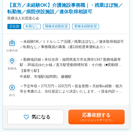
※営業ノルマはありません。成果だけでなく過程まで評価いたしま
部署18名（20～40代）の方々が活躍しています！
【直方／未経験OK】介護施設事務職｜・残業ほぼ無／
す。
転勤無／病院併設施設／連休取得相談可
■キャリアパス
■入社後の流れ
医療法人社団直心会
主任→係長→課長→次長→エリア長→幹部候補
〇原則まずはルート集配を担当
※年功序列ではありません。4年目の課長もいますので実績に応じ
正社員
転勤なし
職種未経験歓迎
業種未経験歓迎
・基本的な業務の流れを身につけます。
て昇進可能です！
・コースごとの検査物のお預かり
・取引先とのコミュニケーション＆関係構築
■働き方について
～未経験OK／ミドルシニア活躍／残業ほぼなし／連休取得相談可
※集配スタッフとして多くのパート社員が勤務しており、教育やマ
トラブル等の緊急対応のため、夜間・休日の緊急対応当番を月に
／転勤なし／事務職員の募集（週1回程度車運転あり）～
ネジメントにも携わります。
仕事内容
７日間程度行っていただきます。コールセンターが夜間・休日の
〇業務に慣れていただくにつれて業務の幅を拡大
一次受けし、電話のみで対応できない場合のみ営業担当が現場へ
＜勤務地詳細＞本社住所：福岡県直方市永満寺1347 勤務地最寄
・検査項目の拡販や各種医療情報の提案、医療システムの提案
対応に向かうケースがあります。
■職務内容：
駅：JR福北ゆたか線／直方駅受動喫煙対策：その他（■受動喫煙
・新規開業の医療機関への営業、新規案件の開拓
当法人が運営する介護老人保健施設サンシルバー直方での事務職
勤務地
対策：あり（屋内禁煙））
【最寄り駅】
変更の範囲：会社の定める業務
員の募集です。一般事務全般をお任せします。庶務と経理・労務
■魅力：
中泉駅、市場駅(福岡県)、藤棚駅
業務に関する業務の補佐業務からお任せし、将来的には、経理ま
・東証スタンダード上場企業グループの安定基盤
たは労務業務に携わってもらいたいと考えています。
＜予定年収＞275万円～320万円＜賃金形態＞月給制※経験・能力
・ノルマ無、完全週休二日、残業20時間以内、リフレッシュ休暇
等を考慮の上、当社規定により決定いたします。＜賃金内訳＞月
・競合他社に負けない強みで顧客に選ばれるサービス
■職務詳細：
給与
額（基本給）：145,000円～175,000円その他固定手当/月：
業界のスタンダードモデル「翌日報告体制」を構築した先駆者
・勤務表の届け出
50,000円＜月給＞195,000円～225,000円＜昇給有無＞有＜残業手
「検体の鮮度」を重視した独自のきめ細かな集配体制
・介護保険の主治医意見書の手続き
当＞有＜給与補足＞■日祝日出勤手当1,000円／回■昇給：あり（※
・国内トップクラスの顧客数
※医師やリハビリの方などに書いてもらう書類を取り纏める作業
前年度実績 なし）■賞与：あり 年2回（※前年度実績 計 2.80ヶ月
事業の中核である臨床検査事業では西日本を中心に、業界トップ
応募依頼する
・備品対応(おむつ、ボディタオル、他の受け取りや仕分けなど)
気になる
分）■固定手当：・職務手当 15,000円／責任手当 10,000円／技能
クラスとなる約14,000軒の医療機関と取引
（エージェントサービス）
・車の運転(利用者さまを車30分くらいの病院へ送迎有※週一程度)
手当 10,000円／処遇手当 15,000円賃金はあくまでも目安の金額
※タブレット端末の活用、臨床検査の依頼・報告のICT化などによ
※ストレッチャーや車いす二台がのるワゴンやハイエースサイズの
であり、選考を通じて上下する可能性があります。月給(月額)は固
り、正確かつ迅速な検査受託体制を整備しています。
車の運転になります。