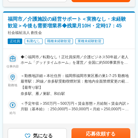
あり、選考を通じて上下する可能性があります。月給(月額)は固定
手当を含めた表記です。
■業務内容：
当社の営業職として、入院の際に必要な衣類などのレンタルサー
福岡市／介護施設の経営サポート＜実務なし・未経験
ビスに係る業務をご担当いただきます。
歓迎＞今後も需要増業界◆残業月10H・定時17：45
主に既存顧客への対応をお任せ致します。
社会福祉法人 創生会
■業務詳細：
正社員
転勤なし
職種未経験歓迎
業種未経験歓迎
・取引先病院、施設での物品補充
・各種発注業務
・入院セットの運用上不具合・問題などの確認 など
◆◇福岡市／転勤なし！正社員採用／介護ビジネス50年超／老人
ホーム「グッドタイムホーム」を運営／ 全国に約500事業所を運
■組織構成：現在営業部隊は3名在籍しております。
仕事内容
営する創生グループ／残業少／UIターン歓迎◇◆
＜勤務地詳細＞本社住所：福岡県福岡市東区雁の巣1-7-25 勤務地
■入社後の流れ：
■職務内容
最寄駅：JR線／奈多駅受動喫煙対策：敷地内全面禁煙変更の範
まずは先輩社員との同行を通じ、取引先病院、施設の場所や納
まずは高齢者介護施設にて事務員や生活相談員（要資格）、事業
勤務地
囲：会社の定める事業所
品・発注・担当者の紹介などを行いながら業務について学んでい
【最寄り駅】
本部プロジェクトを経験し、
ただきます。3か月をめどに一人立ちいただき、納品等にあたって
奈多駅、雁ノ巣駅、和白駅
将来的には複数の施設を管理するマネージャーとして経営及び運
いただきます。
営をお任せします。
＜予定年収＞350万円～500万円＜賃金形態＞月給制＜賃金内訳＞
※その後も定期的なOJTがございます。1年を目途に提案ができる
月額（基本給）：250,000円～350,000円＜月給＞250,000円～
ようサポートいたします。
■プロジェクトの一例：
給与
350,000円＜昇給有無＞有＜残業手当＞有＜給与補足＞■昇給：年
介護現場にAI(人工知能)やIoT（モノのインターネット）、ICT（情
1回■賞与：年2回賃金はあくまでも目安の金額であり、選考を通
■当社について：
報通信技術）などのデジタル技術を導入し、
じて上下する可能性があります。月給(月額)は固定手当を含めた表
当社は福岡に拠点を置く、入院セットの専門企業です。
業務効率化および生産性向上を図る取り組みを推進中です。
記です。
入院セットの利用率にこだわり、病院の業務改善や患者様からの
応募依頼する
気になる
高い満足度を得ることで福岡市内でのシェアトップクラスを維持