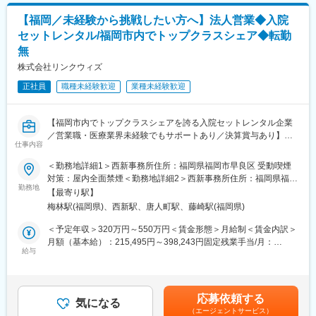
定手当を含めた表記です。
・地域医療を支える検査体制
・電話対応は取次程度です。
全国各地にラボを設置し1万以上の医療機関へサービスを提供して
【福岡／未経験から挑戦したい方へ】法人営業◆入院
います。
セットレンタル/福岡市内でトップクラスシェア◆転勤
■組織構成：
無
・事務長（男性50代）、他事務員2名(女性：50代、60代)の3名の
変更の範囲：会社の定める業務
組織への増員募集になります。
株式会社リンクウィズ
正社員
職種未経験歓迎
業種未経験歓迎
■働き方：
・正社員、転勤なし、残業ほぼなし（定時9時～17時半）
・4週7休制度のシフト制 ※平日は3名程度の勤務、日祝は1名出
【福岡市内でトップクラスシェアを誇る入院セットレンタル企業
勤いただきます。日曜の勤務は月1回程度になります。
／営業職・医療業界未経験でもサポートあり／決算賞与あり】
・利用者様との接点は多くなく、事務業務に専念できる環境で
仕事内容
す。
◎求人の魅力◎
・無料駐車場あり
＜勤務地詳細1＞西新事務所住所：福岡県福岡市早良区 受動喫煙
・未経験歓迎で営業職の経験・業界の経験いずれも不問です。営
対策：屋内全面禁煙＜勤務地詳細2＞西新事務所住所：福岡県福岡
業にチャレンジしたい方、今後キャリア形成していきたい方はぜ
勤務地
■サンシルバー直方について：
市早良区西新2-15-13 ゼフィーロ西新302号室勤務地最寄駅：地下
【最寄り駅】
ひご応募ください！
・医療法人直心会西田病院併設の老人保健施設です。
鉄空港線／西新駅受動喫煙対策：屋内全面禁煙変更の範囲：会社
梅林駅(福岡県)、西新駅、唐人町駅、藤崎駅(福岡県)
・転勤無し。出張も九州内で完結しますので、腰を据えて働くこ
定床100床の自立した日常生活を支援する施設です。短期入所サ
の定める事業所
とができます。
ービスも展開し地場に根付く医療法人です。
＜予定年収＞320万円～550万円＜賃金形態＞月給制＜賃金内訳＞
・業績好調・福岡市内トップクラスシェアのため安心して勤務い
・当法人は介護職員等処遇改善加算の算定をしており、介護職員
月額（基本給）：215,495円～398,243円固定残業手当/月：
ただける企業です。
給与
（正規・非正規）のみならず事務職員など職員すべてに賃金配分
34,505円～51,757円（固定残業時間25時間0分/月）超過した時間
実施しています。
外労働の残業手当は追加支給＜月給＞250,000円～450,000円（一
■募集背景：
律手当を含む）＜昇給有無＞有＜残業手当＞有＜給与補足＞※経
現在当社は業績好調、これから業務拡大を行うに伴って新しくメ
験、スキルなどを考慮し決定いたします。■昇給：年1回（10月）
応募依頼する
ンバーを募集することにいたしました。当社でご活躍いただける
気になる
■賞与：年1回（9月／決算賞与）賃金はあくまでも目安の金額で
（エージェントサービス）
ことを楽しみにしております。