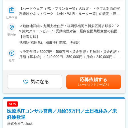
【ハードウェア（PC・プリンター等）の設定・トラブル対応の実
務経験やネットワーク（LAN・Wi-Fi・ルーター等）の設定・障害
仕事内容
対応経験をお持ちの方へ／入社後の研修充実】
＜勤務地詳細＞九州支社住所：福岡県福岡市博多区博多駅前2-12-
■業務概要
9 第六グリーンビル ７F受動喫煙対策：屋内全面禁煙変更の範囲：
これまでのIT経験を活かし全国3,000院超の歯科医院をサポートい
勤務地
会社の定める事業所
【最寄り駅】
ただきます。
祇園駅(福岡県)、櫛田神社前駅、博多駅
PC・ネットワーク・ハードウェアのトラブル対応経験がある方
は、専門スキルをそのまま活かせるポジションです。
＜予定年収＞300万円～500万円＜賃金形態＞月給制＜賃金内訳＞
電話越しではなく、現地に出向き根本から解決する「現地対応型
月額（基本給）：240,000円～350,000円＜月給＞240,000円～
エンジニア」として、医療現場のインフラを支えていただきま
給与
350,000円＜昇給有無＞有＜残業手当＞有＜給与補足＞※経験・ス
す。
キルにより決定※昇給：年1回※賞与：業績に応じて支給賃金はあ
くまでも目安の金額であり、選考を通じて上下する可能性があり
■具体的な業務内容
ます。月給(月額)は固定手当を含めた表記です。
応募依頼する
・歯科医院へいき、PC・iPad・プリンター等のトラブルを復旧
気になる
（エージェントサービス）
・LAN・Wi-Fi等ネットワーク障害の原因究明・調整・設定変更
・社内への状況報告、改善提案、再発防止策の立案
・トラブル事例のナレッジ化、マニュアル整備
NEW
■入社後の流れ
医療系ITコンサル営業／月給35万円／土日祝休み／未
希望者に応じて最初の3カ月は名古屋（グループ会社オピックス）
にて製品・業務研修を実施します。 研修後は速やかに現場の主担
経験歓迎
当としてアサインします。
株式会社Teclock
※研修期間中の宿泊費等は会社が負担いたします