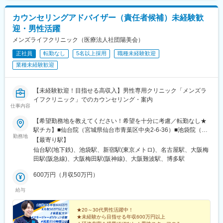
カウンセリングアドバイザー（責任者候補）未経験歓
迎・男性活躍
メンズライフクリニック（医療法人社団陽美会）
正社員
転勤なし
5名以上採用
職種未経験歓迎
業種未経験歓迎
【未経験歓迎！目指せる高収入】男性専用クリニック「メンズラ
イフクリニック」でのカウンセリング・案内
仕事内容
【希望勤務地を教えてください！希望を十分に考慮／転勤なし★
駅チカ】■仙台院（宮城県仙台市青葉区中央2-6-36）■池袋院（東
勤務地
京都豊島区南池袋1-23-11）■新宿院（東京都新宿区歌舞伎町1-17-
【最寄り駅】
2）■名古屋院（愛知県名古屋市中村区名駅4-26-9）■梅田院（大
仙台駅(地下鉄)、池袋駅、新宿駅(東京メトロ)、名古屋駅、大阪梅
阪府大阪市北区芝田1丁目4-14）■西梅田院（大阪府大阪市北区梅
田駅(阪急線)、大阪梅田駅(阪神線)、大阪難波駅、博多駅
田1-3-1）■難波院（大阪府大阪市中央区難波4-1-2）■福岡院（福
岡県福岡市博多区博多駅東1-17-21）
600万円（月収50万円）
給与
★20～30代男性活躍中！
★未経験から目指せる年収600万円以上