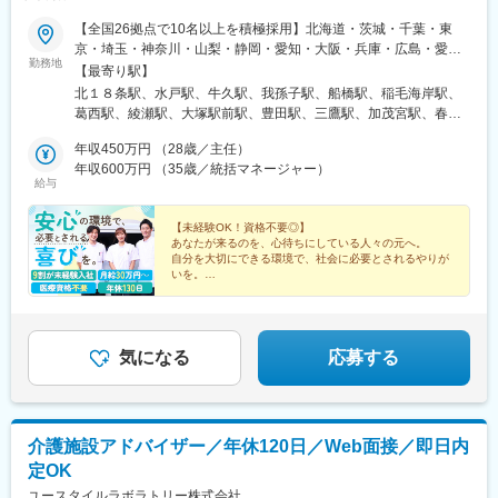
【全国26拠点で10名以上を積極採用】北海道・茨城・千葉・東
京・埼玉・神奈川・山梨・静岡・愛知・大阪・兵庫・広島・愛
勤務地
媛・福岡のいずれかの事業所勤務となります。▼募集事業所一覧
【最寄り駅】
★マークの事業所は積極採用中！北海道：札幌事業所（★）茨城
北１８条駅、水戸駅、牛久駅、我孫子駅、船橋駅、稲毛海岸駅、
県：水戸事業所（★）／牛久事業所（★）千葉県：柏事業所
葛西駅、綾瀬駅、大塚駅前駅、豊田駅、三鷹駅、加茂宮駅、春日
（★）／西船橋事業所／千葉事業所（★）東京都：西葛西事業所
部駅、羽生駅、川崎駅、湘南台駅、甲府駅、静岡駅、知立駅、千
／花畑事業所／大塚事業所（★）／八王子事業所／三鷹事業所
年収450万円 （28歳／主任）
代県庁口駅、香春口三萩野駅、土橋駅(愛媛県)、横川駅(広島県)、
（★）埼玉県：大宮事業所／春日部事業所／羽生事業所（★）神
年収600万円 （35歳／統括マネージャー）
東三国駅、高槻駅、明石駅、北１２条駅、京成船橋駅、大塚駅(東
給与
奈川県：川崎事業所／湘南台事業所山梨県：甲府営業所（★）静
京都)、八丁畷駅、馬出九大病院前駅、旦過駅、横川駅、東淀川
岡県：静岡営業所（★）愛知県：知立事業所大阪府：新大阪事業
駅、高槻市駅、山陽明石駅、東海神駅、巣鴨駅、京急川崎駅、横
所（★）／高槻事業所兵庫県：明石事業所広島県：広島事業所
【未経験OK！資格不要◎】
川一丁目駅、西新町駅
あなたが来るのを、心待ちにしている人々の元へ。
（★）愛媛県：松山事業所（★）福岡県：福岡事業所／小倉事業
自分を大切にできる環境で、社会に必要とされるやりが
所（★）※受動喫煙防止対策：屋内全面禁煙★全国で10名以上の
いを。
採用です！★勤務地は希望を十分考慮の上、決定します。★他の
★月給30万円～
★年休130日／完全週休2日制／残業削減傾向
事業所へ応援も稀にあり。他事業所で得た気付きや学びを、長期
★社会貢献性抜群
的なキャリアにぜひ活かしてください！
★全国同時募集＆10名以上採用
気になる
応募する
介護施設アドバイザー／年休120日／Web面接／即日内
定OK
ユースタイルラボラトリー株式会社