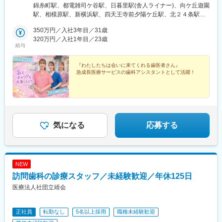
所日暮里事業所＜神奈川エリア＞向ヶ丘事業所相模原事業所横浜
錦糸町駅、都電雑司ケ谷駅、日暮里駅(舎人ライナー)、向ケ丘遊園
事業所＜大阪エリア＞浪速事業所＜北海道エリア＞札幌事業所＜
駅、相模原駅、新横浜駅、四天王寺前夕陽ケ丘駅、北２４条駅、
福岡エリア＞福岡事業所＼2026年9月開院予定！／★オープニン
博多駅、東池袋駅、日暮里駅、恵美須町駅、鬼子母神前駅、西日
グスタッフ募集中
350万円／入社3年目／31歳
暮里駅
320万円／入社1年目／23歳
給与
『わたしたちは会いに来てくれる歯医者さん』
急成長医療サービスの歯科アシスタントとして活躍！
気になる
応募する
NEW
訪問歯科の診療スタッフ／未経験歓迎／年休125日
医療法人社団立靖会
正社員
転勤なし
5名以上採用
職種未経験歓迎