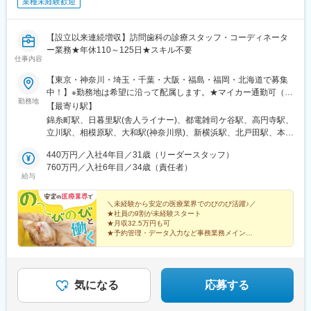
業種未経験歓迎
【設立以来連続増収】訪問歯科の診療スタッフ・コーディネータ
ー業務★年休110～125日★スキル不要
仕事内容
【東京・神奈川・埼玉・千葉・大阪・福島・福岡・北海道で募集
中！】※勤務地は希望に沿って配属します。★マイカー通勤可（勤
勤務地
務場所による）★受動喫煙対策：屋内全面禁煙★福岡は2026年9
【最寄り駅】
月開院予定のオープニングスタッフ＜東京エリア＞錦糸町事業所
錦糸町駅、日暮里駅(舎人ライナー)、都電雑司ケ谷駅、高円寺駅、
日暮里事業所池袋事業所高円寺事業所立川事業所＜神奈川エリア
立川駅、相模原駅、大和駅(神奈川県)、新横浜駅、北戸田駅、本川
＞相模原事業所大和事業所横浜事業所＜埼玉エリア＞戸田事業所
越駅、大宮駅(埼玉県)、津田沼駅、千葉駅、市川駅、四天王寺前夕
大宮事業所川越事業所＜千葉エリア＞船橋事業所千葉事業所市川
440万円／入社4年目／31歳（リーダースタッフ）
陽ケ丘駅、博多駅、郡山駅(福島県)、北２４条駅、北広島駅、菊水
事業所＜大阪エリア＞浪速事務所＜福島エリア＞郡山事業所＜福
760万円／入社6年目／34歳（責任者）
駅、宮の沢駅、日暮里駅、東池袋駅、新高円寺駅、立川南駅、川
給与
岡エリア＞福岡事業所＜北海道エリア＞札幌事業所北広島事業所
越市駅、新津田沼駅、京成千葉駅、市川真間駅、恵美須町駅、東
白石区事業所西区事業所
札幌駅、西日暮里駅、鬼子母神前駅、栄町駅(千葉県)、国府台駅
＼未経験から安定の医療業界でのびのび活躍♪／
★社員の9割が未経験スタート
★月収32.5万円も可
★予約管理・データ入力など事務業務メイン
★特別な経験・医療の知識・PCスキルは不要
★全国27拠点展開＆新拠点も拡大中
★設立から連続増収を継続中
気になる
応募する