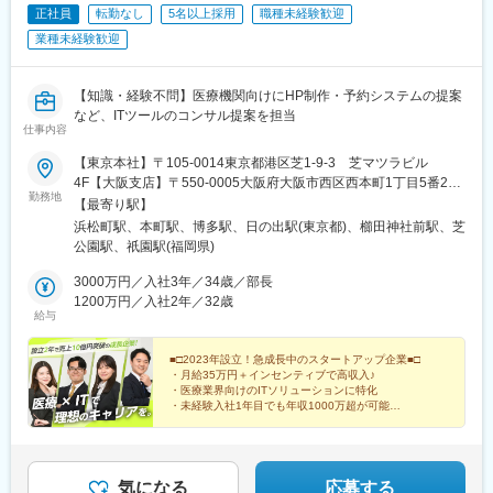
正社員
転勤なし
5名以上採用
職種未経験歓迎
■この仕事の魅力
業種未経験歓迎
・ITスキルを医療×テクノロジーの分野でフルに活かせます
・全国3,000院超のインフラを支える規模感のある仕事です
・スペシャリスト・チームリーダーへのキャリアパスがあります
【知識・経験不問】医療機関向けにHP制作・予約システムの提案
・ISMS認証取得・信頼性の高い企業基盤です
など、ITツールのコンサル提案を担当
仕事内容
変更の範囲：会社の定める業務
【東京本社】〒105-0014東京都港区芝1-9-3 芝マツラビル
4F【大阪支店】〒550-0005大阪府大阪市西区西本町1丁目5番20
勤務地
号 サーミー本町ビル5階【福岡支店】〒812-0011福岡県福岡市
【最寄り駅】
博多区博多駅前2丁目5-10 TKビル302号
浜松町駅、本町駅、博多駅、日の出駅(東京都)、櫛田神社前駅、芝
公園駅、祇園駅(福岡県)
3000万円／入社3年／34歳／部長
1200万円／入社2年／32歳
給与
■□2023年設立！急成長中のスタートアップ企業■□
・月給35万円＋インセンティブで高収入♪
・医療業界向けのITソリューションに特化
・未経験入社1年目でも年収1000万超が可能
・残業月10時間未満
・幅広い無系商材を扱える面白さ
気になる
応募する