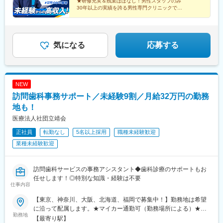
★研修充実＆残業ほぼなし！男性スタッフのみ
30年以上の実績を誇る男性専門クリニックで
患者さまに寄り添うカウンセリング担当！
人間関係が良い安心度100％の環境で長く働けます♪
気になる
応募する
NEW
訪問歯科事務サポート／未経験9割／月給32万円の勤務
地も！
医療法人社団立靖会
正社員
転勤なし
5名以上採用
職種未経験歓迎
業種未経験歓迎
訪問歯科サービスの事務アシスタント◆歯科診療のサポートもお
任せします！◎特別な知識・経験は不要
仕事内容
【東京、神奈川、大阪、北海道、福岡で募集中！】勤務地は希望
に沿って配属します。★マイカー通勤可（勤務場所による）★受
勤務地
動喫煙対策：屋内全面禁煙＜東京エリア＞錦糸町事業所池袋事業
【最寄り駅】