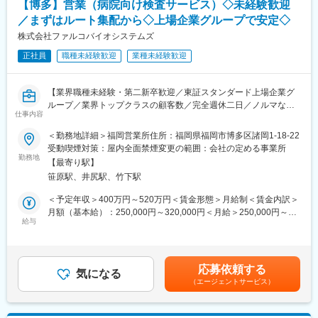
部署7名（20～40代）の方々が活躍しています！
【博多】営業（病院向け検査サービス）◇未経験歓迎
50件ほど。
／まずはルート集配から◇上場企業グループで安定◇
1日10～15件を目安に病院やクリニックを訪問していくイメージ
■キャリアパス
です。
株式会社ファルコバイオシステムズ
主任→係長→課長→次長→エリア長→幹部候補
※年功序列ではありません。4年目の課長もいますので実績に応じ
正社員
職種未経験歓迎
業種未経験歓迎
■契約締結からフォローまでの流れ
て昇進可能です！
病院契約受注→見積・契約書作成→指示書→患者宅へ→機械の設
置・説明→定期点検（フォロー）→消耗品交換
■働き方について
【業界職種未経験・第二新卒歓迎／東証スタンダード上場企業グ
トラブル等の緊急対応のため、夜間・休日の緊急対応当番を月に
ループ／業界トップクラスの顧客数／完全週休二日／ノルマなし
【担当エリア】
仕事内容
７日間程度行っていただきます。コールセンターが夜間・休日の
の営業活動】
福岡市エリア周辺
一次受けし、電話のみで対応できない場合のみ営業担当が現場へ
＜勤務地詳細＞福岡営業所住所：福岡県福岡市博多区諸岡1-18-22
対応に向かうケースがあります。
グループ売上高433億円を誇る東証スタンダード上場企業ファル
受動喫煙対策：屋内全面禁煙変更の範囲：会社の定める事業所
■業務の魅力
コホールディングスのグループ会社であり、臨床検体検査の受託
勤務地
業界トップクラスの知名度があり、病院やクリニックからの信頼
【最寄り駅】
変更の範囲：会社の定める業務
や医療情報および医療システムの提供行う当社において、医療機
も厚いため、提案がしやすい環境です。
笹原駅、井尻駅、竹下駅
関への営業を担当いただきます。
患者さまの生活を守る必要とされる商材”だからこそやりがいを実
＜臨床検査とは＞
＜予定年収＞400万円～520万円＜賃金形態＞月給制＜賃金内訳＞
感しながら成長できます。
病院や診療所で採血された血液などの検体について分析し、検査
月額（基本給）：250,000円～320,000円＜月給＞250,000円～
結果を医療機関に提供する事業であり、人の健康に関して社会に
給与
320,000円＜昇給有無＞有＜残業手当＞有＜給与補足＞※経験・能
■入社後の流れ
貢献しています。
力を考慮の上、決定いたします。賃金はあくまでも目安の金額で
座学にて会社の製品・サービスについて学んでいただき、OJTに
あり、選考を通じて上下する可能性があります。月給(月額)は固定
て製品の説明方法やお客様への提案の仕方、仕事の進め方なども
■業務内容：
手当を含めた表記です。
丁寧に教えていきます。医療の基礎知識や医療現場の方とのコミ
応募依頼する
・検査物（検体）の集配
気になる
ュニケーションの取り方など未経験の方でも安心して成長できる
（エージェントサービス）
・検査項目の拡販
よう一つひとつフォローしていきます。
・各種医療情報の提案
・医療システムの提案
■組織構成