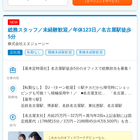
（エージェントサービス）
■具体的には：
しております。
まず下記業務を中心にお任せします。
・入居、退去の対応
変更の範囲：会社の定める業務
・稼働率管理や介護保険及び関連法令の理解
NEW
・行政機関へ報告
総務スタッフ／未経験歓迎／年休123日／名古屋駅徒歩
・事業所内連携のコーディネート
・各種研修、委員会の進行、参加
5分
・設備管理や職員の労務管理
株式会社エヌジェーシー
・庶務業務など
正社員
転勤なし
職種未経験歓迎
業種未経験歓迎
■組織構成：
施設規模にもよりますが、2~3名、4~5名の事務員が在籍していま
【基本定時退社】名古屋駅徒歩5分のオフィスで総務担当を募集！
す。
仕事内容
■当社について：
創生会グループは、「介護ビジネス」を通して豊かな未来社会を
【転勤なし】【U・Iターン歓迎】☆駅チカだから帰宅時にショッ
創造しています。
ピングも可能！＼積極採用中！／ ■名古屋支社… 「名古屋」駅
勤務地
ご高齢の皆様はもちろん、ご家族の皆様、さらには地域の皆様の
から徒歩5分 愛知県名古屋市中村区名駅4丁目6-23■福岡支社…
【最寄り駅】
社会生活に役立ちたいと願い介護福祉事業に取り組んでおりま
「博多」駅から徒歩2分福岡県福岡市博多区博多駅東2丁目2-2 博
近鉄名古屋駅、博多駅、名鉄名古屋駅、東比恵駅、名古屋駅
す。
多東ハニービル403A
現在は全国で有料老人ホーム等老人介護施設を約500施設運営し
【名古屋支社】月給25万円～32万円＋賞与年2回※上記金額には固
ており、2023年高齢者住宅新聞の定員数ランキングで6位を獲
定残業代（17時間15分／3万円～21時間45分/4万6,500円）を含み
給与
得。
ます。【福岡支社】月給22万円～32万円＋賞与年2回※上記金額に
各法人、そしてスタッフ一人ひとりの力を集結し、次世代へ繋が
は固定残業代（2万円～／12時間45分）を含みます。※経験・スキ
る介護福祉事業を今後も目指してまいります。
ルを考慮のうえ、当社規定により決定します。※超過分は別途全額
これからのオフィスワークデビューなら、