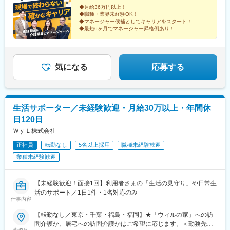
線「住吉駅」より徒歩6分◇ウィルの重度訪問介護 福島福島県郡
◆月給36万円以上！
◆職種・業界未経験OK！
山市桑野2-2-16 藤尾ビル402＜アクセス＞JR郡山駅より自動車で
◆マネージャー候補としてキャリアをスタート！
12分◇ウィルの重度訪問介護 福岡福岡県福岡市博多区築港本町6-
◆最短6ヶ月でマネージャー昇格例あり！
1 福岡印刷会館401＜アクセス＞空港線・箱崎線「中洲川端駅」よ
「介護業界の常識を変えたい」「職務・職責に相応しい
待遇の会社で働きたい！」
り自動車で6分※受動喫煙防止対策：いずれも敷地内禁煙
どんな“やってみたい”も大歓迎です！
気になる
応募する
生活サポーター／未経験歓迎・月給30万以上・年間休
日120日
ＷｙＬ株式会社
正社員
転勤なし
5名以上採用
職種未経験歓迎
業種未経験歓迎
【未経験歓迎！面接1回】利用者さまの「生活の見守り」や日常生
活のサポート／1日1件・1名対応のみ
仕事内容
【転勤なし／東京・千葉・福島・福岡】★「ウィルの家」への訪
問介護か、居宅への訪問介護かはご希望に応じます。＜勤務先＞■