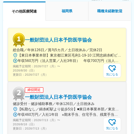
福岡県
職種未経験歓迎
その他医療関連
一般財団法人日本予防医学協会
総合職／年休126日／賞与5カ月／土日祝休み／完休2日
【東日本事業本部】東京都江東区毛利1-19-10 江間忠錦糸町ビル※訪問先からの直行直帰が可能です！＜アクセス＞・JR総武線（快速・各駅停車）／東京メトロ半蔵門線 錦糸町駅より徒歩5分・東京メトロ半蔵門線／都営新宿線 住吉駅より徒歩5分※受動喫煙対策:屋内全面禁煙
年収560万円（法人営業／入社3年目） 年収700万円（法人営業・チームリーダー／入社5年目）
掲載予定期間：
2026/7/27（月）
〜
2026/8/30（日）
気になる
更新日：
2026/7/27（月）
締切間近
一般財団法人日本予防医学協会
健診受付・健診補助事務／年休126日／土日祝休み
【転勤なし／錦糸町駅より徒歩5分】■東日本事業本部／東京都江東区毛利1-19-10 江間忠錦糸町ビル＜アクセス＞JR総武線（快速）、総武線（各駅停車）「錦糸町駅」南口より徒歩5分東京メトロ半蔵門線「錦糸町駅」B1出口より徒歩5分東京メトロ半蔵門線／都営新宿線「住吉駅」B2出口より徒歩5分※受動喫煙対策あり（オフィス内禁煙）
年収460万円／入社1年目 ※期末手当、住宅手当、残業手当（月10時間分）含む
掲載予定期間：
2026/7/13（月）
〜
2026/8/16（日）
気になる
更新日：
2026/7/13（月）