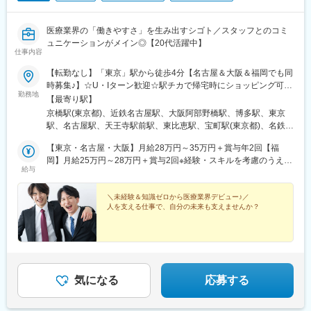
医療業界の「働きやすさ」を生み出すシゴト／スタッフとのコミ
ュニケーションがメイン◎【20代活躍中】
仕事内容
【転勤なし】「東京」駅から徒歩4分【名古屋＆大阪＆福岡でも同
時募集♪】☆U・Iターン歓迎☆駅チカで帰宅時にショッピング可
勤務地
能！■東京支社…「東京」駅から徒歩4分 ※積極採用中東京都中
【最寄り駅】
央区京橋1丁目1-1 八重洲ダイビル9F■名古屋支社…「名古屋」駅
京橋駅(東京都)、近鉄名古屋駅、大阪阿部野橋駅、博多駅、東京
から徒歩5分愛知県名古屋市中村区名駅4丁目6-23 第三堀内ビル
駅、名古屋駅、天王寺駅前駅、東比恵駅、宝町駅(東京都)、名鉄名
7F■大阪支社…「天王寺」駅から徒歩1分大阪府大阪市阿倍野区阿
古屋駅、天王寺駅
倍野筋1-1-43 あべのハルカス28F■福岡支社… 「博多」駅から徒
【東京・名古屋・大阪】月給28万円～35万円＋賞与年2回【福
歩5分福岡県福岡市博多区博多駅東2丁目2-2 博多東ハニービル
岡】月給25万円～28万円＋賞与2回※経験・スキルを考慮のうえ、
給与
403A
当社規定により決定します。※上記金額には固定残業代（40,000
円／21時間～）を含みます。※福岡支社のみ月給25万円～28万円
（30,000円/17時間15分～）となります。※超過分は別途全額支給
＼未経験＆知識ゼロから医療業界デビュー♪／
人を支える仕事で、自分の未来も支えませんか？
します。
気になる
応募する