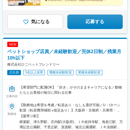
年収500万円（33歳／入社4年目）・年収450万円（28歳／入社3
◆20代活躍中／福利厚生充実
◆夜間・休日の呼出ほぼなし
年目）・年収415万円（26歳／入社1年目）
◆賞与実績3.6か月分
気になる
応募する
NEW
ペットショップ店員／未経験歓迎／完休2日制／残業月
10h以下
株式会社ひごペットフレンドリー
正社員
5名以上採用
職種未経験歓迎
業種未経験歓迎
【希望部門に配属OK】「好き」がそのままキャリアになる／動物
たちとお客様の毎日に関わる仕事
仕事内容
【勤務地は希望を考慮／転居あり・なしも選択可能／U・Iターン
歓迎（転居費用補助 ※規定あり）】大阪府・京都府・兵庫県・奈
勤務地
良県・和歌山県・愛知県・徳島県・高知県・香川県・愛媛県・広
【最寄り駅】
島県・鳥取県・島根県・福岡県の直営店舗◎現在、愛知県・鳥取
樟葉駅、津久野駅、庄内駅(大阪府)、ＪＲ総持寺駅、海老江駅、万
県・中国地方エリアを積極採用中です！＜勤務地＞■大阪府／大阪
博記念公園駅、千里丘駅、箕面駅、城北公園通駅、ＪＲ淡路駅、