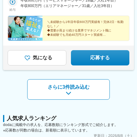
年収600万円（サービスマネージャー／28歳／入社1年目）
東海／岐阜、静岡、愛知、三重■関西／滋賀、京都、大阪、兵庫、
年収800万円（エリアマネージャー／31歳／入社3年目）
奈良、和歌山■中国・四国／岡山、広島、山口、徳島、香川、愛
給与
媛、高知■九州／福岡、佐賀、長崎、熊本、大分、宮崎、鹿児島、
沖縄★【エリア勤務希望・移住希望の方優遇】：サポート制度も
＼未経験から1年目年収600万円実績有！完休2日・転勤
充実していますので、現在のお住まいに関わらずご希望をお知ら
なし！／
◆需要が高まり続ける業界でマネジメント職に
せください！☆『寮費無料プラン』あり（規定有）：下記勤務地
◆未経験でも月給40万円スタート実績有
希望・移住希望の方はお気軽にご相談ください！※【北海道】【東
◆30～40代の女性マネジャー多数活躍中
京都】【神奈川県】【新潟県】【三重県】【滋賀県】【沖縄県】
◆会社負担で資格取得可能
での勤務の場合★全国のご希望勤務地へU・Iターン可能・初期費
◆株式上場を目指す急成長ベンチャー
用会社負担等の移住支援あり（規定有）・U・Iターン転勤希望者
気になる
応募する
への1年間の支援あり（規定有）★江戸川・川崎・湘南・川越・香
川・徳島・青森にて新規事業所オープン！
さらに3件読み込む
人気求人ランキング
dodaに掲載中の求人を、応募数順にランキング形式でご紹介します。
※応募数が同数の場合は、新着順に表示しています。
更新日：
2026/8/8（土）