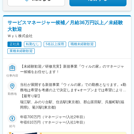
サービスマネージャー候補／月給36万円以上／未経験
大歓迎
ＷｙＬ株式会社
正社員
転勤なし
5名以上採用
職種未経験歓迎
業種未経験歓迎
【未経験歓迎／研修充実】新規事業『ウィルの家』のマネージャ
ー候補をお任せします！
仕事内容
当社が展開する新規事業『ウィルの家』での勤務となります。※勤
務地は希望を考慮の上で決定します※オープンまでは希望により他
勤務地
拠点で勤務可能です◆ウィルの家みずえ ★2026年10月オープン
【最寄り駅】
予定東京都江戸川区江戸川1丁目8＜アクセス＞都営新宿線「瑞江
瑞江駅、みのり台駅、住吉駅(東京都)、郡山富田駅、呉服町駅(福
駅」徒歩15分◆ウィルの家みのり台 ★2027年1月オープン予定
岡県)、菊川駅(東京都)
千葉県松戸市稔台7丁目46-17＜アクセス＞新京成線「みのり台
駅」徒歩8分▼▼▼以下3拠点では「居宅重度訪問介護」のマネー
年収700万円（マネージャー/入社2年目）
ジャー候補も募集中！ご希望の方はお気軽にご相談ください！
年収610万円（マネージャー/入社1年目）
給与
（雇用条件は同じです）◇ウィルの重度訪問介護 東京東京都江東
区猿江1-18-9 前田ビル2階 204号室＜アクセス＞半蔵門線・新宿