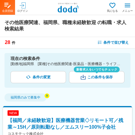
会員登録
ログイン
気になる
メニュー
その他医療関連、福岡県、職種未経験歓迎
の転職・求人
検索結果
28
条件で並び替え
件
現在の検索条件
[勤務地]福岡県 [業種]その他医療関連-医薬品・医療機器・ライフサイエンス・医療系サービス [こだわり条件ピックアップ]職種未経験歓迎 [詳細条件](募集・採用情報)職種未経験歓迎
新着求人をいつでもチェック
条件の変更
この条件を保存
福岡県
のみで募集中
NEW
【福岡／未経験歓迎】医療機器営業◇リモート可／残
業～15H／原則転勤なし／エムスリー100%子会社
コスモテック株式会社