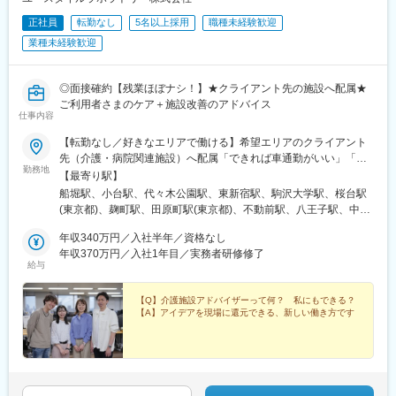
正社員
転勤なし
5名以上採用
職種未経験歓迎
業種未経験歓迎
◎面接確約【残業ほぼナシ！】★クライアント先の施設へ配属★
ご利用者さまのケア＋施設改善のアドバイス
仕事内容
【転勤なし／好きなエリアで働ける】希望エリアのクライアント
先（介護・病院関連施設）へ配属「できれば車通勤がいい」「未
勤務地
経験なので先輩スタッフと一緒に働きたい」等ご相談ください！
【最寄り駅】
━━【配属エリア】━━＜1＞北海道・東北／北海道、岩手※、宮
船堀駅、小台駅、代々木公園駅、東新宿駅、駒沢大学駅、桜台駅
城、福島＜2＞北関東／茨城、栃木、群馬＜3＞首都圏／東京、神
(東京都)、麹町駅、田原町駅(東京都)、不動前駅、八王子駅、中野
奈川、埼玉、千葉＜4＞甲信越／長野、新潟＜5＞東海／愛知、静
坂上駅、調布駅、蓮根駅、後楽園駅、東久留米駅、苗穂駅、琴似
岡、岐阜＜6＞関西／大阪、京都、兵庫、和歌山、奈良※＜7＞中
年収340万円／入社半年／資格なし
駅(函館本線)、新道東駅、西２８丁目駅、郡山駅(福島県)、愛子
四国／広島※、岡山※＜8＞九州／福岡、熊本※、長崎※、大分※、鹿
年収370万円／入社1年目／実務者研修修了
駅、北仙台駅、泉中央駅、作並駅、境町駅、高崎駅、東武宇都宮
給与
児島※☆各所に契約施設があり、住む場所が変わってもキャリアを
駅、大宮駅(埼玉県)、南与野駅、蒲生駅、花崎駅、行田駅、北本
長期的に築くことができます！（※印のエリアは経験者のみ採用中
駅、和光市駅、岩槻駅、志久駅、戸塚安行駅、久喜駅、浜野駅、
です）☆勤務地住所は一例となります。━━【転居希望者向けの
【Q】介護施設アドバイザーって何？ 私にもできる？
六実駅、常盤平駅、みどり台駅、柏駅、小机駅、古淵駅、高座渋
【A】アイデアを現場に還元できる、新しい働き方です
働き方も】━━将来的に地元を離れたい方は、半年ほど地元勤務
谷駅、横浜駅、辻堂駅、淵野辺駅、いずみ中央駅、越後赤塚駅、
後、東京神奈川など首都圏への転勤も可能！移住支援制度（費用
新潟駅、見附駅、名鉄岐阜駅、松本駅、積志駅、東静岡駅、桜橋
会社負担）もあり、早期キャリアアップも見込めます！
駅(静岡県)、小垣江駅、北新川駅、神領駅、名鉄名古屋駅、小野駅
(京都府)、北野白梅町駅、上桂駅、西向日駅、今出川駅、福知山
駅、神宮丸太町駅、古市駅(大阪府)、大日駅、門真南駅、瑞光四丁