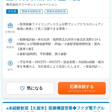
変更の範囲：会社の定める業務
です。
株式会社スリーゼットソルベーション
正社員
職種未経験歓迎
業種未経験歓迎
■契約締結からフォローまでの流れ
病院契約受注→見積・契約書作成→指示書→患者宅へ→機械の設
置・説明→定期点検（フォロー）→消耗品交換
～医用画像ファイリングシステム分野でトップクラスのシェア／
地域に根差して長く活躍できる環境～
【担当エリア】
仕事内容
北九州市エリア周辺
■職務内容：
＜勤務地詳細＞本社住所：福岡県北九州市小倉北区浅野2-14-1
当社が提供する医療用画像管理システム（PACS）のサポート業務
KMMビル1F勤務地最寄駅：JR線／小倉駅受動喫煙対策：屋内全
■業務の魅力
をお任せします。問合せ対応、PCセットアップ、営業同行などを
勤務地
面禁煙変更の範囲：会社の定める事業所
業界トップクラスの知名度があり、病院やクリニックからの信頼
【最寄り駅】
行います。
も厚いため、提案がしやすい環境です。
小倉駅(福岡県)、平和通駅、西小倉駅
患者さまの生活を守る必要とされる商材”だからこそやりがいを実
■業務詳細：
＜予定年収＞350万円～450万円＜賃金形態＞月給制※経験・能力
感しながら成長できます。
◇カスタマーサポート
等を考慮の上、当社規定により決定いたします。＜賃金内訳＞月
・顧客の問い合わせ対応
給与
額（基本給）：250,000円～320,000円＜月給＞250,000円～
■入社後の流れ
・ユーザー企業に出向いたり、教育など
320,000円＜昇給有無＞有＜残業手当＞有＜給与補足＞■昇給：年
座学にて会社の製品・サービスについて学んでいただき、OJTに
◇セールスサポート
1回■賞与：年2回（7月・12月）※業績連動賃金はあくまでも目安
て製品の説明方法やお客様への提案の仕方、仕事の進め方なども
・商談や打ち合わせで営業担当者に同行
の金額であり、選考を通じて上下する可能性があります。月給(月
丁寧に教えていきます。医療の基礎知識や医療現場の方とのコミ
応募依頼する
◇プロダクトサポート
気になる
額)は固定手当を含めた表記です。
ュニケーションの取り方など未経験の方でも安心して成長できる
（エージェントサービス）
・「特定の製品」に対する問い合わせ対応や、技術支援など
よう一つひとつフォローしていきます。
◇テクニカルサポート
・自社の扱う製品や、サービス全体に対するユーザーからの問い
■組織構成
合わせ対応
営業5名（20～40代）の方々が活躍しています！
※未経験歓迎【久留米】医療機器営業◆フクダ電子グル
◇PCや周辺機器のセットアップ（システムキッティング）