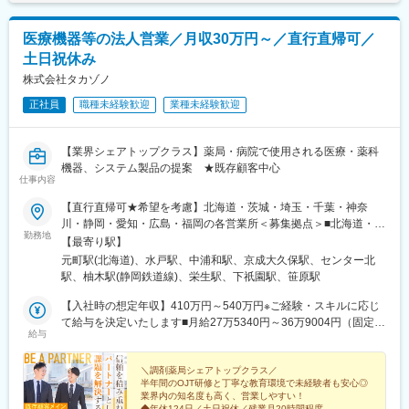
医療機器等の法人営業／月収30万円～／直行直帰可／
土日祝休み
株式会社タカゾノ
正社員
職種未経験歓迎
業種未経験歓迎
【業界シェアトップクラス】薬局・病院で使用される医療・薬科
機器、システム製品の提案 ★既存顧客中心
仕事内容
【直行直帰可★希望を考慮】北海道・茨城・埼玉・千葉・神奈
川・静岡・愛知・広島・福岡の各営業所＜募集拠点＞■北海道・東
勤務地
北…北海道■関東…茨城・埼玉・千葉・神奈川■東海…静岡・愛知
【最寄り駅】
■中国…広島■九州…福岡※U・Iターン支援あり！遠方の場合、一
元町駅(北海道)、水戸駅、中浦和駅、京成大久保駅、センター北
部面接交通費支給（役員面接時）※受動喫煙対策：あり（就業時間
駅、柚木駅(静岡鉄道線)、栄生駅、下祇園駅、笹原駅
中、喫煙不可）＜各勤務地詳細＞各地の詳細な住所は下部をご覧
ください。
【入社時の想定年収】410万円～540万円※ご経験・スキルに応じ
て給与を決定いたします■月給27万5340円～36万9004円（固定残
給与
業代含む）※固定残業代は、時間外労働の有無に関わらず20時間
分を、月3万7220円～月4万9880円支給※上記を超える時間外労働
分は追加で支給※ご経験・スキルに応じて給与を決定いたします
＼調剤薬局シェアトップクラス／
半年間のOJT研修と丁寧な教育環境で未経験者も安心◎
【経験に応じた月給モデル】・月給28万円（26歳／業界未経験
業界内の知名度も高く、営業しやすい！
者）・月給30万円（28歳／業界経験者）【先輩たちの年収例】・
◆年休124日／土日祝休／残業月20時間程度