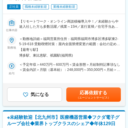
正社員
職種未経験歓迎
業種未経験歓迎
【リモートワーク・オンライン商談積極導入中！／未経験から中
途入社した方も多数活躍／残業～15H／直行直帰／住宅手当あり
仕事内容
◎／プライム市場上場エムスリーの100%子会社】
＜勤務地詳細＞福岡営業所住所：福岡県福岡市博多区博多駅東2-
■業務内容：
5-19-618 受動喫煙対策：屋内全面禁煙変更の範囲：会社の定める
親会社であるエムスリーが運営する日本最大級の医学情報サイト
勤務地
事業所
【最寄り駅】
「m3.com」にご登録いただいている医療従事者の方々に対し、血
博多駅、東比恵駅、祇園駅(福岡県)
管内治療を中心とする自社製品を提案していただきます。
また、提案営業だけではなく、最新の医療情報・製品情報を提供
＜予定年収＞440万円～600万円＜賃金形態＞月給制特記事項なし
するスペシャリストとしても活躍していただきます。
＜賃金内訳＞月額（基本給）：248,000円～350,000円＜月給＞
まずは、既存のお客様への営業をご担当していただき、キャッチ
給与
248,000円～350,000円＜昇給有無＞有＜残業手当＞有＜給与補足
アップしていただいた後は徐々に新規開拓の営業もお任せしま
＞■職歴、経験など考慮の上決定。■モデル年収：27歳（独身自宅
す。
住まい、経験3年）で400万円（基本給＋営業手当）※住宅手当、
※手術の立ち合いが発生いたします。
扶養手当等は、別途支給。■昇給：年1回（4月）■賞与※昨年度実
応募依頼する
気になる
績5.25か月分：年2回（6月、12月）賃金はあくまでも目安の金額
（エージェントサービス）
■「m3.com」とは：
であり、選考を通じて上下する可能性があります。月給(月額)は固
「m3.com」とは、日本の医師の9割にあたる約28万人が登録して
定手当を含めた表記です。
いる医学情報サイト（アプリ版もあります）です。こちらには医
師向けの転職情報や、最新の医療情報、医師同士のコミュニティ
※未経験歓迎【北九州市】医療機器営業◆フクダ電子グ
を提供しています。今回募集するポジションではこちらのサイト
ループ会社◆業界トップクラスのシェア◆年休129日
を起点に自社製品の営業活動を行っていただくだけでなく、