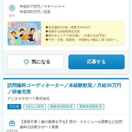
市・茨木市・吹田市・箕面市・堺市・岸和田市・泉佐野市・松原
喜連瓜破駅、河内天美駅、堺駅、泉ケ丘駅、上牧駅(大阪府)、久米
市・豊中市・枚方市・高槻市■京都府／京都市・八幡市・木津川市
年収677万円／マネージャー
田駅、井原里駅、住之江公園駅、西二見駅、伊丹駅(阪急線)、加古
■兵庫県／西宮市・伊丹市・加古川市・明石市・神戸市■奈良県／
年収565万円／店長
川駅、春日野道駅(阪神線)、西ノ京駅、大和高田駅、笠縫駅、浮孔
給与
奈良市・大和高田市・磯城郡田原本町・橿原市■和歌山県／和歌山
駅、高の原駅、ケーブル八幡宮山上駅、伏見駅(京都府)、茶山・京
市■愛知県／名古屋市・日進市・知多市・江南市■徳島県／板野郡
都芸術大学駅、東松江駅(和歌山県)、江南駅(愛知県)、古見駅(愛知
藍住町■香川県／高松市■愛媛県／今治市・伊予郡松前町■高知県
◆完全週休2日制／残業月10h以下
県)、港区役所駅、赤池駅(愛知県)、勝瑞駅、高知駅、伏石駅、古
◆各種手当&福利厚生充実
／高知市■広島県／広島市・福山市・廿日市市 ■鳥取県／鳥取市■
泉駅、今治駅、道上駅、廿日市市役所前・平良駅、商工センター
◆西日本エリアで49店舗！（今後も出店予定）
島根県／出雲市・松江市■福岡県／筑紫野市・北九州市◎受動喫煙
入口駅、湖山駅、松江駅、出雲市駅、朝倉街道駅、西小倉駅、野
◆子犬・子猫、観賞魚・小動物など幅広く扱う総合ペッ
対策：分煙※喫煙所あり
トショップ
田駅(阪神線)、公園東口駅、下新庄駅、大小路駅、岩屋駅(兵庫
「安定した就業環境」「好きな部門に配属OK」
県)、高田駅(奈良県)、元田中駅、東海通駅、新井口駅、天拝山
笑顔で働ける理由があります！
駅、平和通駅、野田阪神駅、淡路駅、花田口駅、灘駅、草津南
駅、小倉駅(福岡県)
気になる
応募する
訪問歯科コーディネーター／未経験歓迎／月給30万円
／研修充実
デンタルサポート株式会社
正社員
5名以上採用
職種未経験歓迎
業種未経験歓迎
【資格不要！歯の健康を守る】受付・スケジュール調整など訪問
歯科の診療サポート業務
仕事内容