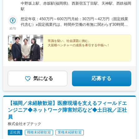
イブリッドワーク可能※配属ポジション・将来的なキャリアに応じ
中野坂上駅、赤坂駅(福岡県)、西新宿五丁目駅、天神駅、西鉄福岡
て、全国の拠点へ異動の場合あり（希望考慮・強制なし）※受動喫
駅
煙対策あり
想定年収：450万円～600万円月給：30万円～42万円（固定残業
代含む）※固定残業代は、時間外労働の有無に関わらず30時間分
給与
を、月5万6100円～7万8500円支給※上記を超える時間外労働分は
追加で支給給与はご経験、スキル、資格などに基づき、選考を通
じて決定します。
常識を疑い、社会課題に挑む。
大規模ベンチャーの成長を牽引する中核へ！
気になる
応募する
【福岡／未経験歓迎】医療現場を支えるフィールドエ
ンジニア◆ネットワーク障害対応など◆土日祝／正社
員
株式会社オプテック
正社員
職種未経験歓迎
業種未経験歓迎