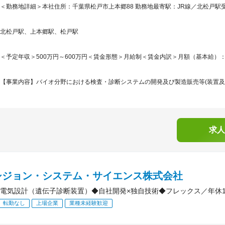
＜勤務地詳細＞本社住所：千葉県松戸市上本郷88 勤務地最寄駅：JR線／北松戸駅受
北松戸駅、上本郷駅、松戸駅
＜予定年収＞500万円～600万円＜賃金形態＞月給制＜賃金内訳＞月額（基本給）：250,0
【事業内容】バイオ分野における検査・診断システムの開発及び製造販売等(装置及び
求人
シジョン・システム・サイエンス株式会社
電気設計（遺伝子診断装置）◆自社開発×独自技術◆フレックス／年休1
転勤なし
上場企業
業種未経験歓迎