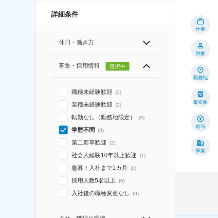
詳細条件
仕事
休日・働き方
対象
募集・採用情報
選択中
勤務地
職種未経験歓迎
(
0
)
最寄駅
業種未経験歓迎
(
2
)
転勤なし（勤務地限定）
(
3
)
給与
学歴不問
(
3
)
第二新卒歓迎
(
2
)
事業
社会人経験10年以上歓迎
(
1
)
急募！入社まで1カ月
(
0
)
採用人数5名以上
(
0
)
入社後の職種変更なし
(
0
)