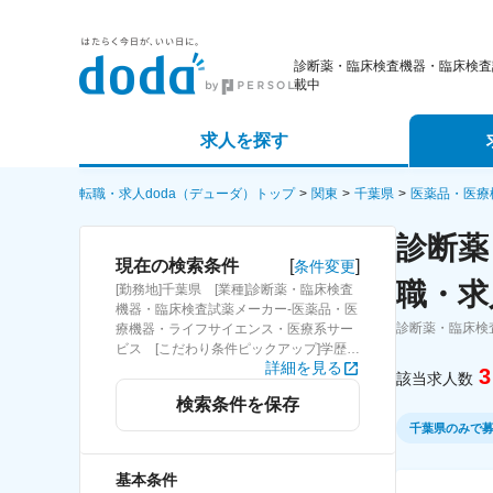
診断薬・臨床検査機器・臨床検査
載中
求人を探す
詳細条件から探す
エージェ
転職・求人doda（デューダ）トップ
関東
千葉県
医薬品・医療
診断薬
新着求人から探す
スカウト
[
]
現在の検索条件
条件変更
職・求
[勤務地]千葉県 [業種]診断薬・臨床検査
求人特集から探す
パートナ
機器・臨床検査試薬メーカー-医薬品・医
診断薬・臨床検
療機器・ライフサイエンス・医療系サー
ビス [こだわり条件ピックアップ]学歴不
詳細を見る
問 [詳細条件](募集・採用情報)学歴不問
3
該当求人数
検索条件を保存
千葉県のみで
基本条件