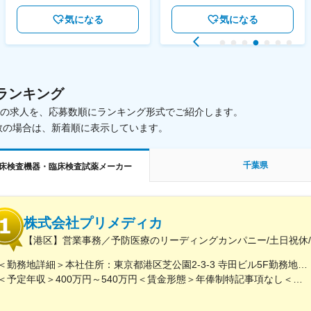
気になる
気になる
ランキング
載中の求人を、応募数順にランキング形式でご紹介します。
数の場合は、新着順に表示しています。
千葉県
床検査機器・臨床検査試薬メーカー
株式会社プリメディカ
【港区】営業事務／予防医療のリーディングカンパニー/土日祝休/
＜勤務地詳細＞本社住所：東京都港区芝公園2-3-3 寺田ビル5F勤務地最寄駅：都営大江戸線／大門駅受動喫煙対策：屋内全面禁煙変更の範囲：会社の定める事業所（リモートワーク含む）
＜予定年収＞400万円～540万円＜賃金形態＞年俸制特記事項なし＜賃金内訳＞年額（基本給）：3,210,000円～4,653,360円固定残業手当/月：65,462円～112,220円（固定残業時間30時間0分/月）超過した時間外労働の残業手当は追加支給＜月額＞332,962円～500,000円（12分割）（一律手当を含む）＜昇給有無＞有＜残業手当＞有賃金はあくまでも目安の金額であり、選考を通じて上下する可能性があります。月給(月額)は固定手当を含めた表記です。