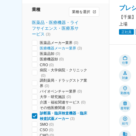
プレ
業種
業種を選択
【千葉】
医薬品・医療機器・ライ
上場
フサイエンス・医療系サ
正社員
ービス
(
3
)
医薬品メーカー業界
(
0
)
医療機器メーカー業界
(
3
)
医薬品卸
(
0
)
医療機器卸
(
0
)
仕事
CRO
(
0
)
病院・大学病院・クリニック
(
0
)
対象
調剤薬局・ドラッグストア業
界
(
0
)
バイオベンチャー業界
(
0
)
勤務地
大学・研究施設
(
0
)
介護・福祉関連サービス
(
0
)
その他医療関連
(
0
)
最寄駅
診断薬・臨床検査機器・臨床
検査試薬メーカー
(
3
)
給与
SMO
(
0
)
CSO
(
0
)
CMO
(
0
)