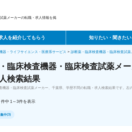
試薬メーカーの転職・求人情報を掲
求人を紹介してもらう
知りたい・聞きたい
ントサービス
転職ノウハウ
機器・ライフサイエンス・医療系サービス
診断薬・臨床検査機器・臨床検査試薬
・臨床検査機器・臨床検査試薬メー
サービス
データで見る転職
人検索結果
ーエージェントサービス
コラム・インタビュー
査機器・臨床検査試薬メーカー、千葉県、学歴不問の転職・求人検索結果です。左
転職Q&A
件中
1～3
件
を表示
(
3
)
募集中