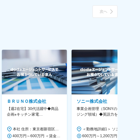
次へ
ＢＲＵＮＯ株式会社
ソニー株式会社
【週2在宅】30代活躍中◆商品
事業企画管理（SONYのイメー
企画※キッチン家電
ジング領域）◆英語力を活か
◆「BRUNO」新商品の企画／企
す/CFO管轄＃SECCFO0027
画～調達／働き方◎
本社 住所：東京都新宿区西新宿6丁目22-1 新宿スクエアタワー B1階 勤務地最寄駅：東京メトロ丸ノ内線／西新宿駅 受動喫煙対策：屋内全面禁煙 変更の範囲：会社の定める事業所（リモートワーク含む）
＜勤務地詳細1＞ ソニー株式会社 住所：神奈川県横浜市西区みなとみらい5-1-1 受動喫煙対策：屋内全面禁煙 ＜勤務地詳細2＞ ソニーシティ大崎 住所：東京都品川区大崎2-10-1 勤務地最寄駅：JR線／大崎駅 受動喫煙対策：屋内全面禁煙 変更の範囲：会社の定める事業所（リモートワーク含む）
400万円～600万円 ＜賃金形態＞ 月給制 経験・能力を考慮の上、優遇いたします。 ＜賃金内訳＞ 月額（基本給）：300,000円～450,000円 ＜月給＞ 300,000円～450,000円 ＜昇給有無＞ 有 ＜残業手当＞ 有 ＜給与補足＞ ・賞与実績：年2回 ・昇給：年1回 ※半年毎に評価を行い、評価が高ければ年齢に関係なく昇給・昇格していきます。創造性の高い人・新しいことにチャレンジした人が高い評価を得られます。 賃金はあくまでも目安の金額であり、選考を通じて上下する可能性があります。 月給(月額)は固定手当を含めた表記です。
600万円～1,200万円 ＜賃金形態＞ 月給制 ＜賃金内訳＞ 月額（基本給）：350,000円～500,000円 ＜月給＞ 350,000円～500,000円 ＜昇給有無＞ 有 ＜残業手当＞ 有 ＜給与補足＞ ※年収は経験や能力を考慮の上、当社規定により決定します。 賃金はあくまでも目安の金額であり、選考を通じて上下する可能性があります。 月給(月額)は固定手当を含めた表記です。