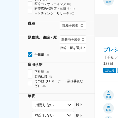
事業
医療コンサルティング
(
0
)
医療広告代理店・出版社・マ
ーケティング・リサーチ
(
0
)
職種
職種を選択
勤務地、路線・駅
勤務地を選択
路線・駅を選択
プレ
千葉県
(
3
)
【千葉／
123日
雇用形態
正社員
正社員
(
3
)
契約社員
(
0
)
その他（FCオーナー・業務委託な
ど）
(
0
)
年収
仕事
指定しない
以上
対象
指定しない
以下