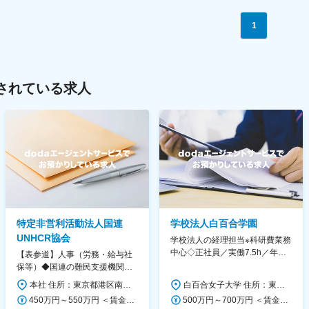
1
されている求人
特定非営利活動法人国連
学校法人白百合学園
UNHCR協会
学校法人の経理担当※科研費業務
中心◇正社員／実働7.5h／年休
【表参道】人事（労務・給与社
130日／1881年創立の伝統女子
保等）◆国連の難民支援機関の
大学
活動を支える日本公式支援窓口
本社 住所：東京都港区南青山6-10-11 ウェスレーセンター3F 勤務地最寄駅：地下鉄各線／表参道駅 受動喫煙対策：屋内全面禁煙 変更の範囲：会社の定める事業所（リモートワーク含む）
白百合女子大学 住所：東京都調布市緑ヶ丘1-25 勤務地最寄駅：京王線／仙川駅 受動喫煙対策：屋内全面禁煙 変更の範囲：会社の定める事業所
◆正職員登用前提
450万円～550万円 ＜賃金形態＞ 月給制 ＜賃金内訳＞ 月額（基本給）：340,000円～420,000円 ＜月給＞ 340,000円～420,000円 ＜昇給有無＞ 有 ＜残業手当＞ 有 ＜給与補足＞ ※能力・経験によって決定します。 ■賞与あり（業績評価に応じて支給） 賃金はあくまでも目安の金額であり、選考を通じて上下する可能性があります。 月給(月額)は固定手当を含めた表記です。
500万円～700万円 ＜賃金形態＞ 月給制 ＜賃金内訳＞ 月額（基本給）：280,000円～430,000円 ＜月給＞ 280,000円～430,000円 ＜昇給有無＞ 有 ＜残業手当＞ 有 ＜給与補足＞ ※年齢・過去の経験に基づき、本学規定に合わせ決定 【残業手当】有 /残業時間に応じて全額支給（※想定年収に含む） 【各種手当】扶養手当/住宅手当/通勤手当 等 【賞与】年2回（6月、12月） 【昇給】年1回（4月） 賃金はあくまでも目安の金額であり、選考を通じて上下する可能性があります。 月給(月額)は固定手当を含めた表記です。