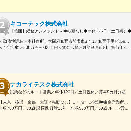
キコーテック株式会社
【箕面】総務アシスタント～◆転勤なし◆年休125日（土日祝）
＜勤務地詳細＞本社住所：大阪府箕面市船場東3-4-17 箕面千里ビル6F勤務地最寄駅：阪急北大阪急行線／箕面船場阪大前駅受動喫煙対策：屋内全面禁煙変更の範囲：会社の定める事業所
＜予定年収＞330万円～400万円＜賃金形態＞月給制月給制。賞与年2回（4.5か月分）＋決算賞与。＜賃金内訳＞月額（基本給）：210,000円～255,000円＜月給＞210,000円～255,000円＜昇給有無＞有＜残業手当＞有＜給与補足＞賞与は年2回（4.5か月分）＋決算賞与あり。固定残業はなく、残業は実残業分すべて支給されます。賃金はあくまでも目安の金額であり、選考を通じて上下する可能性があります。月給(月額)は固定手当を含めた表記です。
ナカライテスク株式会社
試薬などのルート営業／年休126日／土日祝休／賞与5カ月分超
【東京・横浜・京都・大阪／転勤なし】U・Iターン歓迎■東京営業所東京都新宿区百人町2-19-13＜アクセス＞JR「新大久保駅」から徒歩6分■横浜営業所神奈川県横浜市中区太田町6-84-2 大樹生命横浜桜木町ビル1F＜アクセス＞横浜高速鉄道「馬車道駅」から徒歩3分JR「桜木町駅」から徒歩7分■本社営業所（京都市）京都市中京区二条通烏丸西入東玉屋町498＜アクセス＞地下鉄 烏丸線「烏丸御池駅」から徒歩5分■大阪営業所大阪府吹田市出口町4-1＜アクセス＞JR「吹田駅」から徒歩8分※原則、転居を伴う転勤はありません。※受動喫煙対策：屋内全面禁煙（屋上に喫煙スペースあり）
年収780万円／38歳 課長職 経験16年 年収550万円／30歳 ルート営業職 経験8年