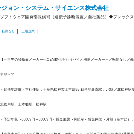
シジョン・システム・サイエンス株式会社
ソフトウェア開発部長候補（遺伝子診断装置／自社製品）◆フレックス
転勤なし
上場企業
【～世界の診断薬メーカーへOEM提供を行うバイオ機器メーカー～／転勤なし／
学歴不問
＜勤務地詳細＞本社住所：千葉県松戸市上本郷88 勤務地最寄駅：JR線／北松戸駅受
北松戸駅、上本郷駅、松戸駅
＜予定年収＞600万円～800万円＜賃金形態＞月給制＜賃金内訳＞月額（基本給）：300,0