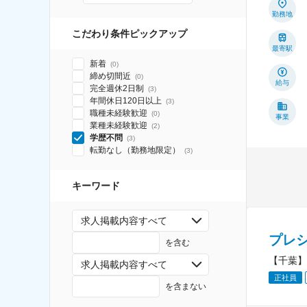
勤務地
こだわり条件ピックアップ
最寄駅
新着
(
0
)
締め切間近
(
0
)
給与
完全週休2日制
(
3
)
年間休日120日以上
(
3
)
職種未経験歓迎
(
0
)
事業
業種未経験歓迎
(
2
)
学歴不問
(
3
)
転勤なし（勤務地限定）
(
3
)
キーワード
求人掲載内容すべて
プレ
を含む
【千葉】
求人掲載内容すべて
正社員
を含まない