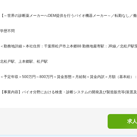
【～世界の診断薬メーカーへOEM提供を行うバイオ機器メーカー～／転勤なし／
学歴不問
＜勤務地詳細＞本社住所：千葉県松戸市上本郷88 勤務地最寄駅：JR線／北松戸駅受
北松戸駅、上本郷駅、松戸駅
＜予定年収＞500万円～800万円＜賃金形態＞月給制＜賃金内訳＞月額（基本給）：250,0
【事業内容】バイオ分野における検査・診断システムの開発及び製造販売等(装置及び
求人