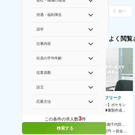
会社・職場の環境
前へ
待遇・福利厚生
語学
よく閲覧
仕事内容
社員の平均年齢
従業員数
設立
AGC株式会社
株式会社ゲームフリーク
応募方法
【横浜※一般職/転勤なし】庶
【庶務アシスタント】ポケモン
務・事務担当～開発部材の発注
シリーズ開発企業◆書類作成・
やDXに向けたシステム利用等～
データ入力など◆年休126日・
3
この条件の求人数
件
食事補助あり◎
AGC横浜テクニカルセンター 住所：神奈川県横浜市鶴見区末広町1-1 勤務地最寄駅：JR線／弁天橋駅 受動喫煙対策：敷地内喫煙可能場所あり 変更の範囲：無
本社 住所：東京都千代田区神田錦町2-2-1 KANDASQUARE 受動喫煙対策：屋内全面禁煙 変更の範囲：会社の定める事業所
検索する
400万円～550万円 ＜賃金形態＞ 月給制 固定給＋業績給 ＜賃金内訳＞ 月額（基本給）：230,000円～280,000円 ＜月給＞ 230,000円～280,000円 ＜昇給有無＞ 有 ＜残業手当＞ 有 ＜給与補足＞ ※上記はあくまで最低保証額です。実際にはこれまでの経験やスキルを考慮の上、決定します。 年収には残業代は含めておりません。 ■昇給：年1回 ■賞与：年2回 賃金はあくまでも目安の金額であり、選考を通じて上下する可能性があります。 月給(月額)は固定手当を含めた表記です。
350万円～500万円 ＜賃金形態＞ 月給制 ＜賃金内訳＞ 月額（基本給）：215,000円～307,000円 固定残業手当/月：76,700円～110,000円（固定残業時間45時間0分/月） 超過した時間外労働の残業手当は追加支給 ＜月給＞ 291,700円～417,000円（一律手当を含む） ＜昇給有無＞ 有 ＜残業手当＞ 有 ＜給与補足＞ ※経験・能力を考慮の上、年齢に関わりなく当社規定により優遇します。 賃金はあくまでも目安の金額であり、選考を通じて上下する可能性があります。 月給(月額)は固定手当を含めた表記です。