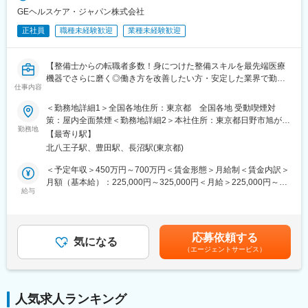
GEヘルスケア・ジャパン株式会社
■担当製品・環境：
正社員
職種未経験歓迎
業種未経験歓迎
医療機関や検査センターで使用される臨床検査機器になります。
顧客から圧倒的な知名度があるだけでなく、業務を通して顧客と
深く接点を持てるため、営業職など社内連携を通して、顧客の検
【整備士からの転職者多数！身につけた整備スキルを最先端医療
査の質や生産性向上に貢献することができます。実際に本ポジシ
機器でさらに磨く◎働き方を改善したい方・安定した業界で勤務
ョンからの声で製品改良に繋がった事例が複数あり、オープンな
仕事内容
したい方にもおすすめ◆充実した研修教育体制でしっかりフォロ
環境、かつチーム全員で協力・分担する環境があります。
ー】
＜勤務地詳細1＞全国各地住所：東京都 全国各地 受動喫煙対
■働き方：
策：屋内全面禁煙＜勤務地詳細2＞本社住所：東京都日野市旭が丘
■業務内容：
勤務地
・月平均残業時間は20時間程度
4-7-127 勤務地最寄駅：JR中央線／豊田駅受動喫煙対策：屋内全
【最寄り駅】
医療画像診断装置（CT,MRI）、超音波診断装置や麻酔器、生体モ
・機器の新規設置は夕方～夜にかけて行うケースが月に数回あり
面禁煙変更の範囲：会社の定める事業所（リモートワーク含む）
北八王子駅、豊田駅、長沼駅(東京都)
ニターを展開する同社のサービスステーションの一員として、下
得ます。また大型連休など、医療機関がお休みの際に作業が集中
記のような業務をお任せします。
します。夜間/休日の対応は週単位でチームで当番制で行ってお
＜予定年収＞450万円～700万円＜賃金形態＞月給制＜賃金内訳＞
・医療装置の保守 修理、点検等メンテナンス
り、特定の人員が多くならないようにしています。また、当番や
月額（基本給）：225,000円～325,000円＜月給＞225,000円～
・機器導入後の技術支援や購入前後のサポート
給与
緊急対応などで夜間/休日勤務を行なった場合は翌日半休や代休な
325,000円＜昇給有無＞有＜残業手当＞有＜給与補足＞※過去のご
・技術的な問い合わせ対応
どを必ず取得いただくのが前提です。
経験・スキルにより検討いたします。■昇給：年1回（4月） ■賞
※マニュアルは英語ですが、翻訳サービスを用いたり、技術力を身
与：年3回（季節賞与7月・12月、業績賞与翌年3月） 賃金はあく
に着けることで自然と対応が可能になりますのでご安心くださ
■研修体制：
までも目安の金額であり、選考を通じて上下する可能性がありま
応募依頼する
い。
気になる
入社後6か月間は東京本社での研修を予定しております。（遠方の
す。賃金はあくまでも目安の金額であり、選考を通じて上下する
（エージェントサービス）
方は住居を手配します。）取り扱い製品数は多いですが、支店配
可能性があります。月給(月額)は固定手当を含めた表記です。
■就業環境：
属後も先輩社員との同行を通して業務習得していただくため、業
年間を通しての残業時間は平均して30～40時間となっておりま
界未経験であっても一人立ちできるよう研修体制を整えておりま
す。
す。
人気求人ランキング
スキルを備えたあとは土日や夜間（当番制）に呼び出し（月2, 3回