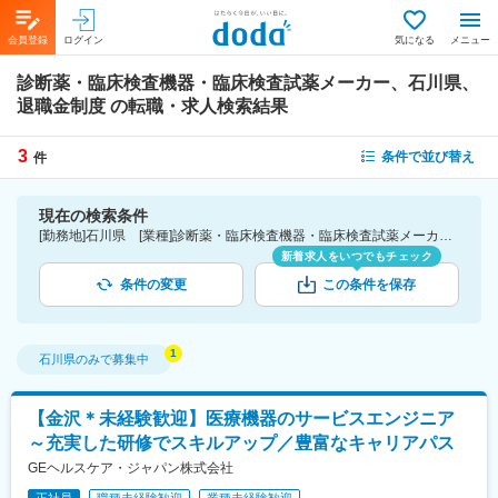
会員登録
ログイン
気になる
メニュー
診断薬・臨床検査機器・臨床検査試薬メーカー、石川県、
退職金制度
の転職・求人検索結果
3
条件で並び替え
件
現在の検索条件
[勤務地]石川県 [業種]診断薬・臨床検査機器・臨床検査試薬メーカー-医薬品・医療機器・ライフサイエンス・医療系サービス [詳細条件](待遇・福利厚生)退職金制度
新着求人をいつでもチェック
条件の変更
この条件を保存
石川県
のみで募集中
【金沢＊未経験歓迎】医療機器のサービスエンジニア
～充実した研修でスキルアップ／豊富なキャリアパス
GEヘルスケア・ジャパン株式会社