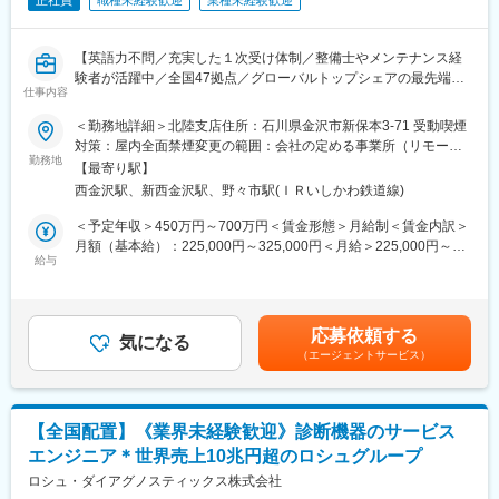
正社員
職種未経験歓迎
業種未経験歓迎
【英語力不問／充実した１次受け体制／整備士やメンテナンス経
験者が活躍中／全国47拠点／グローバルトップシェアの最先端医
仕事内容
療機器メーカー】
■業務内容：
＜勤務地詳細＞北陸支店住所：石川県金沢市新保本3-71 受動喫煙
医療画像診断装置（CT,MRI）、超音波診断装置や麻酔器
対策：屋内全面禁煙変更の範囲：会社の定める事業所（リモート
（LCS）、生体モニターを展開する同社のサービスステーション
勤務地
ワーク含む）
【最寄り駅】
の一員として、下記のような業務をお任せします。
西金沢駅、新西金沢駅、野々市駅(ＩＲいしかわ鉄道線)
・医療装置の保守 修理、点検等メンテナンス
・機器導入後の技術支援や購入前後のサポート
＜予定年収＞450万円～700万円＜賃金形態＞月給制＜賃金内訳＞
・技術的な問い合わせ対応
月額（基本給）：225,000円～325,000円＜月給＞225,000円～
※マニュアルは英語ですが、翻訳サービスを用いたり、技術力を身
給与
325,000円＜昇給有無＞有＜残業手当＞有＜給与補足＞※過去のご
に着けることで自然と対応が可能になりますのでご安心くださ
経験・スキルにより検討いたします。■昇給：年1回（4月） ■賞
い。
与：年3回（季節賞与7月・12月、業績賞与翌年3月） 賃金はあく
■就業環境：年間を通しての残業時間は平均して30～40時間とな
までも目安の金額であり、選考を通じて上下する可能性がありま
応募依頼する
っており、夜間の対応につきましては月1, 2回のペースです。一次
気になる
す。賃金はあくまでも目安の金額であり、選考を通じて上下する
（エージェントサービス）
対応はコールセンターが行い、現場での対応が必要な場合のみ、
可能性があります。月給(月額)は固定手当を含めた表記です。
夜間出勤をします。夜間・休日の出勤はスキルを備えられたこと
が確認できたのちに入ることになりますので、新人の内から対応
を求められることはありません。
【全国配置】《業界未経験歓迎》診断機器のサービス
■サポート体制：不明な点は本部アプリケーションエンジニアおよ
エンジニア＊世界売上10兆円超のロシュグループ
びテクニカルサポートエンジニアがいるため、最初は専門的な知
識はそこまで持っていなくても大丈夫です。スキルを備えたあと
ロシュ・ダイアグノスティックス株式会社