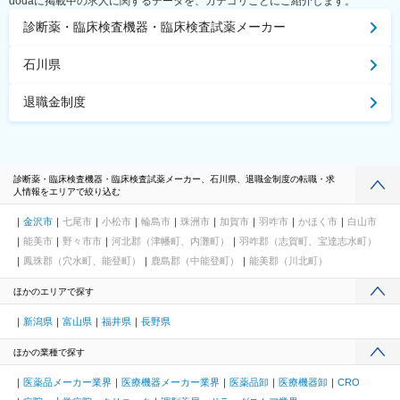
dodaに掲載中の求人に関するデータを、カテゴリごとにご紹介します。
診断薬・臨床検査機器・臨床検査試薬メーカー
石川県
退職金制度
診断薬・臨床検査機器・臨床検査試薬メーカー、石川県、退職金制度の転職・求
人情報をエリアで絞り込む
金沢市
七尾市
小松市
輪島市
珠洲市
加賀市
羽咋市
かほく市
白山市
能美市
野々市市
河北郡（津幡町、内灘町）
羽咋郡（志賀町、宝達志水町）
鳳珠郡（穴水町、能登町）
鹿島郡（中能登町）
能美郡（川北町）
ほかのエリアで探す
新潟県
富山県
福井県
長野県
ほかの業種で探す
医薬品メーカー業界
医療機器メーカー業界
医薬品卸
医療機器卸
CRO