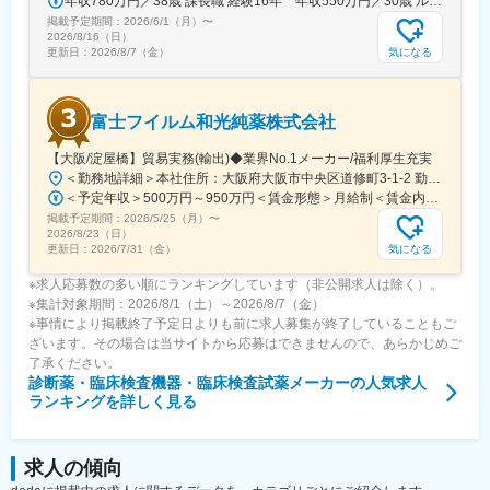
年収780万円／38歳 課長職 経験16年 年収550万円／30歳 ルート営業職 経験8年
エンジニアのキャリアパスは無限であり、社内公募制度によりサ
掲載予定期間：
2026/6/1（月）
〜
ービスマネージャーとして現場のマネジメント、本社工場での製
2026/8/16（日）
品開発・改良、サービス体制の仕組み作りなどキャリア構築が可
気になる
更新日：
2026/8/7（金）
能です。
変更の範囲：会社の定める業務
富士フイルム和光純薬株式会社
【大阪/淀屋橋】貿易実務(輸出)◆業界No.1メーカー/福利厚生充実
＜勤務地詳細＞本社住所：大阪府大阪市中央区道修町3-1-2 勤務地最寄駅：地下鉄御堂筋線／淀屋橋駅受動喫煙対策：屋内全面禁煙変更の範囲：会社の定める事業所（リモートワーク含む）
＜予定年収＞500万円～950万円＜賃金形態＞月給制＜賃金内訳＞月額（基本給）：270,000円～530,000円＜月給＞270,000円～530,000円＜昇給有無＞有＜残業手当＞有＜給与補足＞■昇給：年1回■賞与：年2回賃金はあくまでも目安の金額であり、選考を通じて上下する可能性があります。月給(月額)は固定手当を含めた表記です。
掲載予定期間：
2026/5/25（月）
〜
2026/8/23（日）
気になる
更新日：
2026/7/31（金）
※求人応募数の多い順にランキングしています（非公開求人は除く）。
※集計対象期間：2026/8/1（土）～2026/8/7（金）
※事情により掲載終了予定日よりも前に求人募集が終了していることもご
ざいます。その場合は当サイトから応募はできませんので、あらかじめご
了承ください。
診断薬・臨床検査機器・臨床検査試薬メーカー
の人気求人
ランキングを詳しく見る
求人の傾向