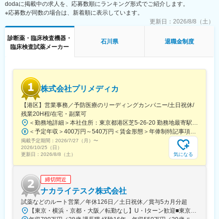
dodaに掲載中の求人を、応募数順にランキング形式でご紹介します。
程度）はありますが、一次対応はコールセンターが行い、現場で
※応募数が同数の場合は、新着順に表示しています。
の対応が必要な場合のみ、出勤します。
変更の範囲：会社の定める業務
また呼び出し手当、待機手当、時間外出勤手当などはしっかり完
更新日：
2026/8/8（土）
備されております。
診断薬・臨床検査機器・
こちらはスキルを備えられたことが確認できたのちに入ることに
石川県
退職金制度
臨床検査試薬メーカー
なりますので、新人の内から対応を求められることはありませ
ん。
■サポート体制：
不明な点は本部アプリケーションエンジニアなどがいるため、最
株式会社プリメディカ
初は専門的な知識はそこまで持っていなくても大丈夫です。
【港区】営業事務／予防医療のリーディングカンパニー/土日祝休/
■研修制度：
残業20H程/在宅・副業可
各営業所の先輩社員とOJT形式で半年～1年程度かけて育成を行い
＜勤務地詳細＞本社住所：東京都港区芝5-26-20 勤務地最寄駅：都営大江戸線／大門駅受動喫煙対策：屋内全面禁煙変更の範囲：会社の定める事業所（リモートワーク含む）
ます。過去にも未経験の方も多く入社していますのでご安心くだ
＜予定年収＞400万円～540万円＜賃金形態＞年俸制特記事項なし＜賃金内訳＞年額（基本給）：3,210,000円～4,653,360円固定残業手当/月：65,462円～112,220円（固定残業時間30時間0分/月）超過した時間外労働の残業手当は追加支給＜月額＞332,962円～500,000円（12分割）（一律手当を含む）＜昇給有無＞有＜残業手当＞有賃金はあくまでも目安の金額であり、選考を通じて上下する可能性があります。月給(月額)は固定手当を含めた表記です。
さい。
掲載予定期間：
2026/7/27（月）
〜
2026/10/25（日）
■長期的な就業可能：
気になる
更新日：
2026/8/8（土）
現在は勤続年数20年と在籍している方も多数おり年齢層も20歳～
50歳とバランスよく活躍しています。
締切間近
自己都合の退職も3~5％と大手日系メーカーと同様に非常に長く
働ける環境です。
ナカライテスク株式会社
試薬などのルート営業／年休126日／土日祝休／賞与5カ月分超
■キャリアパス：
【東京・横浜・京都・大阪／転勤なし】U・Iターン歓迎■東京営業所東京都新宿区百人町2-19-13＜アクセス＞JR「新大久保駅」から徒歩6分■横浜営業所神奈川県横浜市中区太田町6-84-2 大樹生命横浜桜木町ビル1F＜アクセス＞横浜高速鉄道「馬車道駅」から徒歩3分JR「桜木町駅」から徒歩7分■本社営業所（京都市）京都市中京区二条通烏丸西入東玉屋町498＜アクセス＞地下鉄 烏丸線「烏丸御池駅」から徒歩5分■大阪営業所大阪府吹田市出口町4-1＜アクセス＞JR「吹田駅」から徒歩8分※原則、転居を伴う転勤はありません。※受動喫煙対策：屋内全面禁煙（屋上に喫煙スペースあり）
機械だけでなく電気やITの知識も身に着けることができます。