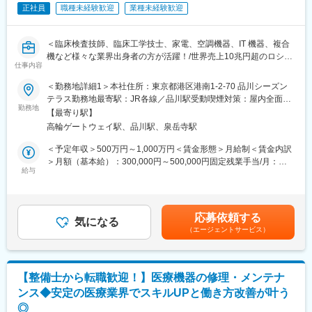
は土日（当番制）に呼び出しはありますが一次対応はコールセン
正社員
職種未経験歓迎
業種未経験歓迎
ターが行い、現場での対応が必要な場合のみ、出勤します。また
呼び出し手当、待機手当、時間外出勤手当などはしっかり完備さ
れております。
＜臨床検査技師、臨床工学技士、家電、空調機器、IT 機器、複合
■研修制度：各営業所の先輩社員とOJT形式で半年～1年程度かけ
機など様々な業界出身者の方が活躍！/世界売上10兆円超のロシュ
て育成を行います。過去にも未経験の方も多く入社していますの
仕事内容
グループ/PCR検査を開発したメーカー/キャリア入社6割/月平均残
でご安心ください。
業20時間/夜間呼び出しほとんどなし/直行直属/研修体制充実＞
＜勤務地詳細1＞本社住所：東京都港区港南1-2-70 品川シーズン
■長期的な就業可能：現在は勤続年数20年と在籍している方も多
テラス勤務地最寄駅：JR各線／品川駅受動喫煙対策：屋内全面禁
数おり年齢層も20歳～50歳とバランスよく活躍しています。自己
■求人概要：
勤務地
煙＜勤務地詳細2＞全国（エリア確約不可）住所：全国いずれかの
都合の退職も3~5％と大手日系メーカーと同様に非常に長く働け
【最寄り駅】
フィールドサービスエンジニア職として、当社製品の新規据付、
配属となります。 受動喫煙対策：敷地内喫煙可能場所あり変更の
る環境です。
高輪ゲートウェイ駅、品川駅、泉岳寺駅
保守点検をお任せいたします。コロナ禍以降、医療や検査の意義
範囲：会社の定める事業所（リモートワーク含む）
■キャリアパス：機械だけでなく電気やIT・科学の知識も身に着け
が更に高まりニーズが増加する中での増員採用となります。社会
＜予定年収＞500万円～1,000万円＜賃金形態＞月給制＜賃金内訳
ることができます。エンジニアのキャリアパスは無限であり、社
貢献、顧客への価値向上意識が高く、自身の専門性を高めたい方
＞月額（基本給）：300,000円～500,000円固定残業手当/月：
内公募制度によりサービスマネージャーとして現場のマネジメン
にはおすすめのポジションです。
給与
51,936円～70,000円（固定残業時間20時間0分/月）超過した時間
ト、本社工場での製品開発・改良、サービス体制の仕組み作りな
外労働の残業手当は追加支給＜月給＞351,936円～570,000円（一
ど積極的なキャリア構築が可能です。
■業務内容：
律手当を含む）＜昇給有無＞有＜残業手当＞有＜給与補足＞※今ま
・当社検査機器の新規据付
でのご経験に応じ、決定します。賃金はあくまでも目安の金額で
変更の範囲：会社の定める業務
応募依頼する
・ユーザー（臨床検査技師）に対する機器の操作説明
気になる
あり、選考を通じて上下する可能性があります。月給(月額)は固定
（エージェントサービス）
・当社検査機器の保守点検
手当を含めた表記です。
・緊急修理対応
・保守点検のスケジューリング、作業報告書の作成
※保守点検は契約締結や請求業務はありますが、契約目標などの予
【整備士から転職歓迎！】医療機器の修理・メンテナ
算はありません。
ンス◆安定の医療業界でスキルUPと働き方改善が叶う
※緊急時の一次対応はコールセンターが対応です。二次対応として
◎
後日修理に訪問することがメインとなります。