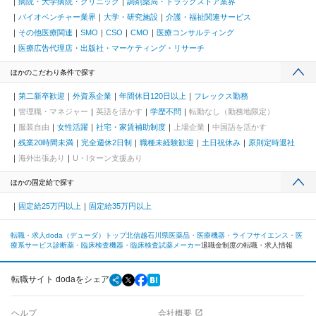
病院・大学病院・クリニック
調剤薬局・ドラッグストア業界
バイオベンチャー業界
大学・研究施設
介護・福祉関連サービス
その他医療関連
SMO
CSO
CMO
医療コンサルティング
医療広告代理店・出版社・マーケティング・リサーチ
ほかのこだわり条件で探す
第二新卒歓迎
外資系企業
年間休日120日以上
フレックス勤務
管理職・マネジャー
英語を活かす
学歴不問
転勤なし（勤務地限定）
服装自由
女性活躍
社宅・家賃補助制度
上場企業
中国語を活かす
残業20時間未満
完全週休2日制
職種未経験歓迎
土日祝休み
原則定時退社
海外出張あり
U・Iターン支援あり
ほかの固定給で探す
固定給25万円以上
固定給35万円以上
転職・求人doda（デューダ）トップ
北信越
石川県
医薬品・医療機器・ライフサイエンス・医
療系サービス
診断薬・臨床検査機器・臨床検査試薬メーカー
退職金制度の転職・求人情報
転職サイト dodaをシェア
ヘルプ
会社概要