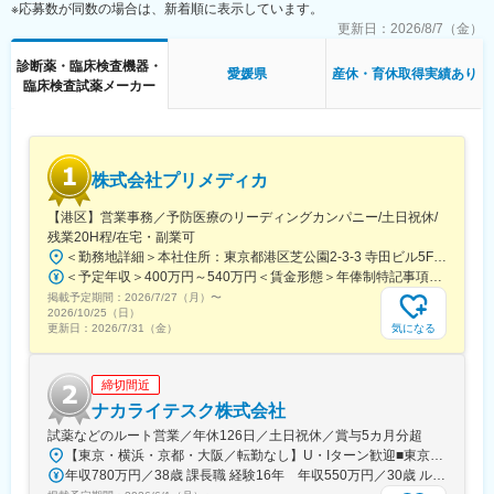
※応募数が同数の場合は、新着順に表示しています。
の対応が必要な場合のみ、出勤します。
変更の範囲：会社の定める業務
また呼び出し手当、待機手当、時間外出勤手当などはしっかり完
更新日：
2026/8/7（金）
備されております。
診断薬・臨床検査機器・
こちらはスキルを備えられたことが確認できたのちに入ることに
愛媛県
産休・育休取得実績あり
臨床検査試薬メーカー
なりますので、新人の内から対応を求められることはありませ
ん。
■サポート体制：
不明な点は本部アプリケーションエンジニアなどがいるため、最
株式会社プリメディカ
初は専門的な知識はそこまで持っていなくても大丈夫です。
【港区】営業事務／予防医療のリーディングカンパニー/土日祝休/
■研修制度：
残業20H程/在宅・副業可
各営業所の先輩社員とOJT形式で半年～1年程度かけて育成を行い
＜勤務地詳細＞本社住所：東京都港区芝公園2-3-3 寺田ビル5F勤務地最寄駅：都営大江戸線／大門駅受動喫煙対策：屋内全面禁煙変更の範囲：会社の定める事業所（リモートワーク含む）
ます。過去にも未経験の方も多く入社していますのでご安心くだ
＜予定年収＞400万円～540万円＜賃金形態＞年俸制特記事項なし＜賃金内訳＞年額（基本給）：3,210,000円～4,653,360円固定残業手当/月：65,462円～112,220円（固定残業時間30時間0分/月）超過した時間外労働の残業手当は追加支給＜月額＞332,962円～500,000円（12分割）（一律手当を含む）＜昇給有無＞有＜残業手当＞有賃金はあくまでも目安の金額であり、選考を通じて上下する可能性があります。月給(月額)は固定手当を含めた表記です。
さい。
掲載予定期間：
2026/7/27（月）
〜
2026/10/25（日）
■長期的な就業可能：
気になる
更新日：
2026/7/31（金）
現在は勤続年数20年と在籍している方も多数おり年齢層も20歳～
50歳とバランスよく活躍しています。
締切間近
自己都合の退職も3~5％と大手日系メーカーと同様に非常に長く
働ける環境です。
ナカライテスク株式会社
試薬などのルート営業／年休126日／土日祝休／賞与5カ月分超
■キャリアパス：
【東京・横浜・京都・大阪／転勤なし】U・Iターン歓迎■東京営業所東京都新宿区百人町2-19-13＜アクセス＞JR「新大久保駅」から徒歩6分■横浜営業所神奈川県横浜市中区太田町6-84-2 大樹生命横浜桜木町ビル1F＜アクセス＞横浜高速鉄道「馬車道駅」から徒歩3分JR「桜木町駅」から徒歩7分■本社営業所（京都市）京都市中京区二条通烏丸西入東玉屋町498＜アクセス＞地下鉄 烏丸線「烏丸御池駅」から徒歩5分■大阪営業所大阪府吹田市出口町4-1＜アクセス＞JR「吹田駅」から徒歩8分※原則、転居を伴う転勤はありません。※受動喫煙対策：屋内全面禁煙（屋上に喫煙スペースあり）
機械だけでなく電気やITの知識も身に着けることができます。
年収780万円／38歳 課長職 経験16年 年収550万円／30歳 ルート営業職 経験8年
エンジニアのキャリアパスは無限であり、社内公募制度によりサ