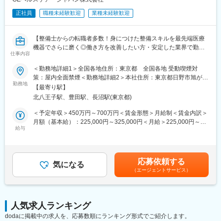
■担当製品・環境：
正社員
職種未経験歓迎
業種未経験歓迎
医療機関や検査センターで使用される臨床検査機器になります。
顧客から圧倒的な知名度があるだけでなく、業務を通して顧客と
深く接点を持てるため、営業職など社内連携を通して、顧客の検
【整備士からの転職者多数！身につけた整備スキルを最先端医療
査の質や生産性向上に貢献することができます。実際に本ポジシ
機器でさらに磨く◎働き方を改善したい方・安定した業界で勤務
ョンからの声で製品改良に繋がった事例が複数あり、オープンな
仕事内容
したい方にもおすすめ◆充実した研修教育体制でしっかりフォロ
環境、かつチーム全員で協力・分担する環境があります。
ー】
＜勤務地詳細1＞全国各地住所：東京都 全国各地 受動喫煙対
■働き方：
策：屋内全面禁煙＜勤務地詳細2＞本社住所：東京都日野市旭が丘
■業務内容：
勤務地
・月平均残業時間は20時間程度
4-7-127 勤務地最寄駅：JR中央線／豊田駅受動喫煙対策：屋内全
【最寄り駅】
医療画像診断装置（CT,MRI）、超音波診断装置や麻酔器、生体モ
・機器の新規設置は夕方～夜にかけて行うケースが月に数回あり
面禁煙変更の範囲：会社の定める事業所（リモートワーク含む）
北八王子駅、豊田駅、長沼駅(東京都)
ニターを展開する同社のサービスステーションの一員として、下
得ます。また大型連休など、医療機関がお休みの際に作業が集中
記のような業務をお任せします。
します。夜間/休日の対応は週単位でチームで当番制で行ってお
＜予定年収＞450万円～700万円＜賃金形態＞月給制＜賃金内訳＞
・医療装置の保守 修理、点検等メンテナンス
り、特定の人員が多くならないようにしています。また、当番や
月額（基本給）：225,000円～325,000円＜月給＞225,000円～
・機器導入後の技術支援や購入前後のサポート
給与
緊急対応などで夜間/休日勤務を行なった場合は翌日半休や代休な
325,000円＜昇給有無＞有＜残業手当＞有＜給与補足＞※過去のご
・技術的な問い合わせ対応
どを必ず取得いただくのが前提です。
経験・スキルにより検討いたします。■昇給：年1回（4月） ■賞
※マニュアルは英語ですが、翻訳サービスを用いたり、技術力を身
与：年3回（季節賞与7月・12月、業績賞与翌年3月） 賃金はあく
に着けることで自然と対応が可能になりますのでご安心くださ
■研修体制：
までも目安の金額であり、選考を通じて上下する可能性がありま
応募依頼する
い。
気になる
入社後6か月間は東京本社での研修を予定しております。（遠方の
す。賃金はあくまでも目安の金額であり、選考を通じて上下する
（エージェントサービス）
方は住居を手配します。）取り扱い製品数は多いですが、支店配
可能性があります。月給(月額)は固定手当を含めた表記です。
■就業環境：
属後も先輩社員との同行を通して業務習得していただくため、業
年間を通しての残業時間は平均して30～40時間となっておりま
界未経験であっても一人立ちできるよう研修体制を整えておりま
す。
す。
人気求人ランキング
スキルを備えたあとは土日や夜間（当番制）に呼び出し（月2, 3回
dodaに掲載中の求人を、応募数順にランキング形式でご紹介します。
程度）はありますが、一次対応はコールセンターが行い、現場で