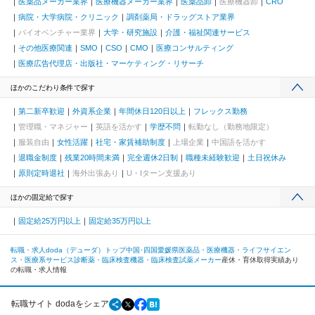
医薬品メーカー業界
医療機器メーカー業界
医薬品卸
医療機器卸
CRO
病院・大学病院・クリニック
調剤薬局・ドラッグストア業界
バイオベンチャー業界
大学・研究施設
介護・福祉関連サービス
その他医療関連
SMO
CSO
CMO
医療コンサルティング
医療広告代理店・出版社・マーケティング・リサーチ
ほかのこだわり条件で探す
第二新卒歓迎
外資系企業
年間休日120日以上
フレックス勤務
管理職・マネジャー
英語を活かす
学歴不問
転勤なし（勤務地限定）
服装自由
女性活躍
社宅・家賃補助制度
上場企業
中国語を活かす
退職金制度
残業20時間未満
完全週休2日制
職種未経験歓迎
土日祝休み
原則定時退社
海外出張あり
U・Iターン支援あり
ほかの固定給で探す
固定給25万円以上
固定給35万円以上
転職・求人doda（デューダ）トップ
中国･四国
愛媛県
医薬品・医療機器・ライフサイエン
ス・医療系サービス
診断薬・臨床検査機器・臨床検査試薬メーカー
産休・育休取得実績あり
の転職・求人情報
転職サイト dodaをシェア