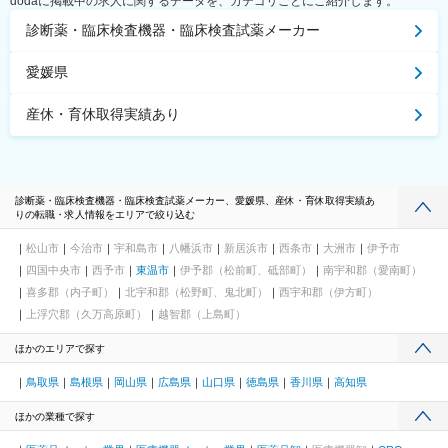
dodaに掲載中の求人に関するデータを、カテゴリごとにご紹介します。
診断薬・臨床検査機器・臨床検査試薬メーカー
愛媛県
産休・育休取得実績あり
診断薬・臨床検査機器・臨床検査試薬メーカー、愛媛県、産休・育休取得実績あ
りの転職・求人情報をエリアで絞り込む
松山市
今治市
宇和島市
八幡浜市
新居浜市
西条市
大洲市
伊予市
四国中央市
西予市
東温市
伊予郡（松前町、砥部町）
南宇和郡（愛南町）
喜多郡（内子町）
北宇和郡（松野町、鬼北町）
西宇和郡（伊方町）
上浮穴郡（久万高原町）
越智郡（上島町）
ほかのエリアで探す
鳥取県
島根県
岡山県
広島県
山口県
徳島県
香川県
高知県
ほかの業種で探す