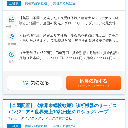
・AI／機械学習モデルを業務システムへ組み込む開発
正社員
職種未経験歓迎
業種未経験歓迎
・業務プロセスの自動化ツール開発
・要件定義～設計～実装～運用までの一気通貫対応
※本ポジションは、分析専任ではなく
【英語力不問／充実した１次受け体制／整備士やメンテナンス経
「分析結果を現場で動く仕組みに実装する」開発ポジションで
験者が活躍中／全国47拠点／グローバルトップシェアの最先端医
す
仕事内容
療機器メーカー】
■業務内容：
＜勤務地詳細＞愛媛エリア住所：愛媛県を拠点に周辺エリアをご
■働き方
医療画像診断装置（CT,MRI）、超音波診断装置や麻酔器
担当いただきます。 受動喫煙対策：屋内全面禁煙変更の範囲：会
・週1～2回の在宅勤務可能
（LCS）、生体モニターを展開する同社のサービスステーション
勤務地
社の定める事業所（リモートワーク含む）
・国内出張：2か月に1回程度（1回3日程度）
の一員として、下記のような業務をお任せします。
・海外出張：なし
＜予定年収＞450万円～700万円＜賃金形態＞月給制＜賃金内訳＞
・医療装置の保守 修理、点検等メンテナンス
・平均残業：10～20時間
月額（基本給）：225,000円～325,000円＜月給＞225,000円～
・機器導入後の技術支援や購入前後のサポート
給与
325,000円＜昇給有無＞有＜残業手当＞有＜給与補足＞※過去のご
・技術的な問い合わせ対応
■組織構成
経験・スキルにより検討いたします。■昇給：年1回（4月） ■賞
※マニュアルは英語ですが、翻訳サービスを用いたり、技術力を身
モノづくり推進管理部は、松山にて２５名規模の組織であり、２
与：年3回（季節賞与7月・12月、業績賞与翌年3月） 賃金はあく
に着けることで自然と対応が可能になりますのでご安心くださ
つの課に分かれております。
までも目安の金額であり、選考を通じて上下する可能性がありま
い。
応募依頼する
・モノづくり推進課：９名：装置にかかわる制御、IT、加工樹脂
気になる
す。月給(月額)は固定手当を含めた表記です。賃金はあくまでも目
■就業環境：年間を通しての残業時間は平均して30～40時間とな
（エージェントサービス）
にかかわる機能を担う組織
安の金額であり、選考を通じて上下する可能性があります。月給
っており、夜間の対応につきましては月1, 2回のペースです。一次
・技術ソリューション推進課：１４名（課長以下１３名）：工場
(月額)は固定手当を含めた表記です。
対応はコールセンターが行い、現場での対応が必要な場合のみ、
のソフトウェアにかかかわる機能を担う組織。共通技術係、分析
夜間出勤をします。夜間・休日の出勤はスキルを備えられたこと
技術係の2つの課に分かれており、今回は共通技術係に配属となり
【全国配置】《業界未経験歓迎》診断機器のサービス
が確認できたのちに入ることになりますので、新人の内から対応
ます。
を求められることはありません。
エンジニア＊世界売上10兆円超のロシュグループ
■サポート体制：不明な点は本部アプリケーションエンジニアおよ
ロシュ・ダイアグノスティックス株式会社
※愛媛県東温市での暮らしや仕事に関する社員インタビューはこち
びテクニカルサポートエンジニアがいるため、最初は専門的な知
ら：https://www.phchd.com/jp/phc/job/career/best-job-life
識はそこまで持っていなくても大丈夫です。スキルを備えたあと
正社員
職種未経験歓迎
業種未経験歓迎