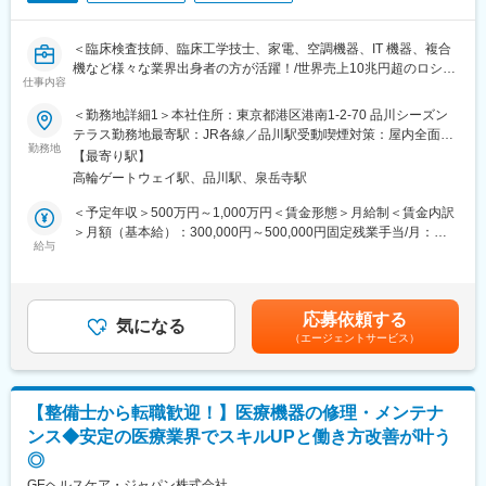
は土日（当番制）に呼び出しはありますが一次対応はコールセン
変更の範囲：当社業務全般
ターが行い、現場での対応が必要な場合のみ、出勤します。また
＜臨床検査技師、臨床工学技士、家電、空調機器、IT 機器、複合
呼び出し手当、待機手当、時間外出勤手当などはしっかり完備さ
機など様々な業界出身者の方が活躍！/世界売上10兆円超のロシュ
れております。
仕事内容
グループ/PCR検査を開発したメーカー/キャリア入社6割/月平均残
■研修制度：各営業所の先輩社員とOJT形式で半年～1年程度かけ
業20時間/夜間呼び出しほとんどなし/直行直属/研修体制充実＞
て育成を行います。過去にも未経験の方も多く入社していますの
＜勤務地詳細1＞本社住所：東京都港区港南1-2-70 品川シーズン
でご安心ください。
テラス勤務地最寄駅：JR各線／品川駅受動喫煙対策：屋内全面禁
■求人概要：
■長期的な就業可能：現在は勤続年数20年と在籍している方も多
勤務地
煙＜勤務地詳細2＞全国（エリア確約不可）住所：全国いずれかの
【最寄り駅】
フィールドサービスエンジニア職として、当社製品の新規据付、
数おり年齢層も20歳～50歳とバランスよく活躍しています。自己
配属となります。 受動喫煙対策：敷地内喫煙可能場所あり変更の
高輪ゲートウェイ駅、品川駅、泉岳寺駅
保守点検をお任せいたします。コロナ禍以降、医療や検査の意義
都合の退職も3~5％と大手日系メーカーと同様に非常に長く働け
範囲：会社の定める事業所（リモートワーク含む）
が更に高まりニーズが増加する中での増員採用となります。社会
る環境です。
＜予定年収＞500万円～1,000万円＜賃金形態＞月給制＜賃金内訳
貢献、顧客への価値向上意識が高く、自身の専門性を高めたい方
■キャリアパス：機械だけでなく電気やIT・科学の知識も身に着け
＞月額（基本給）：300,000円～500,000円固定残業手当/月：
にはおすすめのポジションです。
ることができます。エンジニアのキャリアパスは無限であり、社
給与
51,936円～70,000円（固定残業時間20時間0分/月）超過した時間
内公募制度によりサービスマネージャーとして現場のマネジメン
外労働の残業手当は追加支給＜月給＞351,936円～570,000円（一
■業務内容：
ト、本社工場での製品開発・改良、サービス体制の仕組み作りな
律手当を含む）＜昇給有無＞有＜残業手当＞有＜給与補足＞※今ま
・当社検査機器の新規据付
ど積極的なキャリア構築が可能です。
でのご経験に応じ、決定します。賃金はあくまでも目安の金額で
応募依頼する
・ユーザー（臨床検査技師）に対する機器の操作説明
気になる
あり、選考を通じて上下する可能性があります。月給(月額)は固定
（エージェントサービス）
・当社検査機器の保守点検
変更の範囲：会社の定める業務
手当を含めた表記です。
・緊急修理対応
・保守点検のスケジューリング、作業報告書の作成
※保守点検は契約締結や請求業務はありますが、契約目標などの予
【整備士から転職歓迎！】医療機器の修理・メンテナ
算はありません。
ンス◆安定の医療業界でスキルUPと働き方改善が叶う
※緊急時の一次対応はコールセンターが対応です。二次対応として
◎
後日修理に訪問することがメインとなります。
GEヘルスケア・ジャパン株式会社