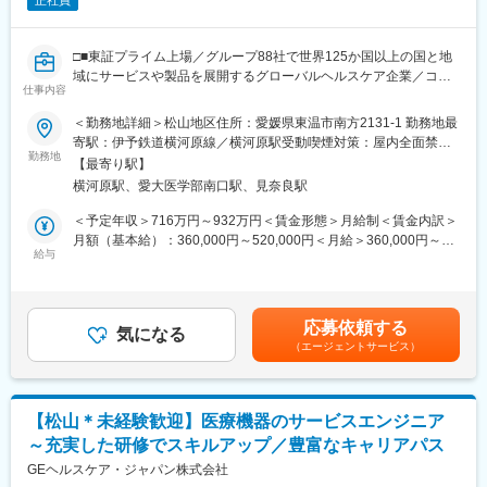
正社員
□■東証プライム上場／グループ88社で世界125か国以上の国と地
域にサービスや製品を展開するグローバルヘルスケア企業／コロ
仕事内容
ナ禍でのワクチン貯蔵で活躍／再生医療・バイオテクノロジー分
野で事業成長□■
＜勤務地詳細＞松山地区住所：愛媛県東温市南方2131‐1 勤務地最
寄駅：伊予鉄道横河原線／横河原駅受動喫煙対策：屋内全面禁煙
■採用背景
勤務地
変更の範囲：会社の定める事業所（リモートワーク含む）
【最寄り駅】
PHCでは現在、「AX（AI Transformation）」を全社戦略として推
横河原駅、愛大医学部南口駅、見奈良駅
進しており、工場・設備・品質・生産計画までをデータとAIでつ
なぐ“自律型モノづくり”の実現を目指しています。
＜予定年収＞716万円～932万円＜賃金形態＞月給制＜賃金内訳＞
今回のポジションでは、単なるデータ分析ではなく、
月額（基本給）：360,000円～520,000円＜月給＞360,000円～
AIやデータ処理を実際の製造現場へ実装し、稼働する仕組みとし
給与
520,000円＜昇給有無＞有＜残業手当＞有＜給与補足＞※当社給与
て構築できるエンジニアを求めています。
規定により、経験・スキル等を考慮した上で決定いたします。賃
設備データ収集、PLC連携、システム構築、AI実装まで一貫して
金はあくまでも目安の金額であり、選考を通じて上下する可能性
担い、将来的にはスマートファクトリーの中核を担っていただき
があります。月給(月額)は固定手当を含めた表記です。
応募依頼する
ます。
気になる
（エージェントサービス）
■業務内容
・Pythonを用いた製造現場向けWeb／業務システム開発
・API連携によるデータ収集・統合システム構築
【松山＊未経験歓迎】医療機器のサービスエンジニア
・SQLを用いたデータ処理・データ基盤開発
～充実した研修でスキルアップ／豊富なキャリアパス
・設備データ（PLC／IoT）との連携・データ取得基盤構築
・画像処理（OpenCV等）を用いた検査・認識機能の実装
GEヘルスケア・ジャパン株式会社