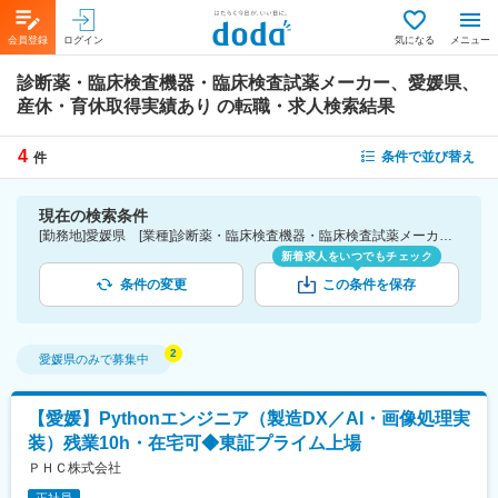
会員登録
ログイン
気になる
メニュー
診断薬・臨床検査機器・臨床検査試薬メーカー、愛媛県、
産休・育休取得実績あり
の転職・求人検索結果
4
条件で並び替え
件
現在の検索条件
[勤務地]愛媛県 [業種]診断薬・臨床検査機器・臨床検査試薬メーカー-医薬品・医療機器・ライフサイエンス・医療系サービス [詳細条件](休日・働き方)産休・育休取得実績あり
新着求人をいつでもチェック
条件の変更
この条件を保存
愛媛県
のみで募集中
【愛媛】Pythonエンジニア（製造DX／AI・画像処理実
装）残業10h・在宅可◆東証プライム上場
ＰＨＣ株式会社