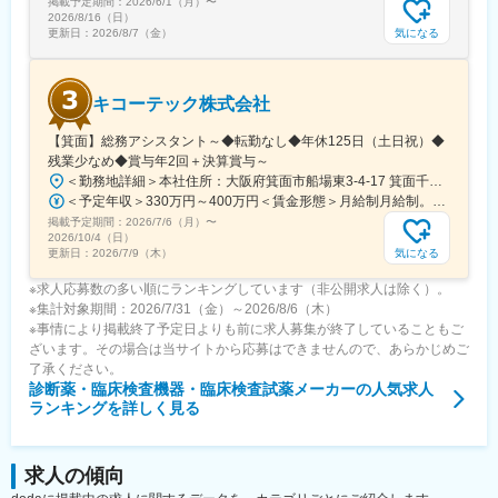
掲載予定期間：
2026/6/1（月）
〜
ービスマネージャーとして現場のマネジメント、本社工場での製
2026/8/16（日）
品開発・改良、サービス体制の仕組み作りなどキャリア構築が可
気になる
更新日：
2026/8/7（金）
能です。
変更の範囲：会社の定める業務
キコーテック株式会社
【箕面】総務アシスタント～◆転勤なし◆年休125日（土日祝）◆
残業少なめ◆賞与年2回＋決算賞与～
＜勤務地詳細＞本社住所：大阪府箕面市船場東3-4-17 箕面千里ビル6F勤務地最寄駅：阪急北大阪急行線／箕面船場阪大前駅受動喫煙対策：屋内全面禁煙変更の範囲：会社の定める事業所
＜予定年収＞330万円～400万円＜賃金形態＞月給制月給制。賞与年2回（4.5か月分）＋決算賞与。＜賃金内訳＞月額（基本給）：210,000円～255,000円＜月給＞210,000円～255,000円＜昇給有無＞有＜残業手当＞有＜給与補足＞賞与は年2回（4.5か月分）＋決算賞与あり。固定残業はなく、残業は実残業分すべて支給されます。賃金はあくまでも目安の金額であり、選考を通じて上下する可能性があります。月給(月額)は固定手当を含めた表記です。
掲載予定期間：
2026/7/6（月）
〜
2026/10/4（日）
気になる
更新日：
2026/7/9（木）
※求人応募数の多い順にランキングしています（非公開求人は除く）。
※集計対象期間：2026/7/31（金）～2026/8/6（木）
※事情により掲載終了予定日よりも前に求人募集が終了していることもご
ざいます。その場合は当サイトから応募はできませんので、あらかじめご
了承ください。
診断薬・臨床検査機器・臨床検査試薬メーカー
の人気求人
ランキングを詳しく見る
求人の傾向