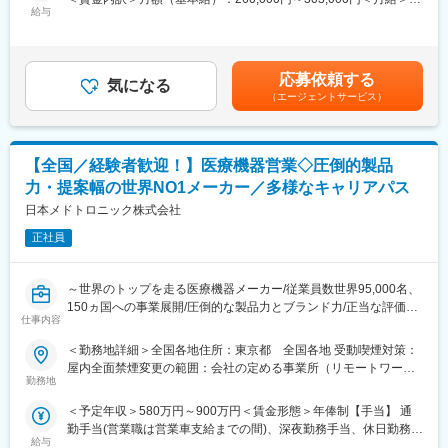
オンプレ環境で提供しているWEB型電子カルテシステムの開発を
給与
260,000円～303,000円＜昇給有無＞有＜残業手当＞有＜給与補足
担っていただき、その中で医療業界の知識を取得していただきま
■組織体制：
＞前職考慮して決定致します。また、上記年収には年間賞与（3か
す。中長期的にはクラウドカルテ「blanc（ブラン）」の開発や、
脊椎領域は全国を3名でカバーしています。
月）、残業代（想定残業時間：20時間）を含みます。※モデル年
Azureを始めクラウド基盤を活用するSaaS・WebAPIの開発に携
収32歳：500万円43歳：680万円（管理職）賃金はあくまでも目
応募依頼する
わっていただきます。
気になる
■同社の特色：
安の金額であり、選考を通じて上下する可能性があります。月給
（エージェントサービス）
１、民間のシンクタンクの調査では、整形外科向けセラミックス
(月額)は固定手当を含めた表記です。
■開発環境：
人工骨販売金額では国内シェアトップクラス。
・バックエンド：Java
２、入社と同時に有給休暇を比例付与。社員の産休育休取得率お
・IDE：Visual Studio VS Code
よび復職率は契約社員を含め100％。
【全国／経験者歓迎！】医療機器営業◇圧倒的製品
・課題管理など：JIRA、Bitbucket
３、従業員からのアイデアや提案を賞賛。主体性のある方はやり
力・提案幅の世界NO1メーカー／多様なキャリアパス
・コミュニケーションツール：Slack、Google Meet
がいを感じられます。
日本メドトロニック株式会社
４、社内は社長、副社長問わず「さん」付けで呼び合う風通しの
■働き方：
良い風土があり、これまでの新卒社員の定着率は9割超と勤務しや
正社員
本ポジションはリモート（在宅勤務）で就業可能です。ご自宅で
すい風土が整っています。
の業務が可能ですので全国どこに居住されても問題ありません。※
５、開発・製造～販売まで全て自社にて一気通貫で行っていま
海外不可／入社後の研修期間と会社指定の出社日除く
す。
～世界のトップを走る医療機器メーカー/従業員数世界95,000名、
150ヵ国への事業展開/圧倒的な製品力とブランド力/正当な評価体
■研修：
変更の範囲：会社の定める業務
仕事内容
制/1秒に2人の患者さんの生活を毎時間、毎日、変え続けられると
本社周辺を予定しており、会社の用意したホテルから勤務いただ
いう社会貢献度～
＜勤務地詳細＞全国各地住所：東京都 全国各地 受動喫煙対策：
きます。研修期間はスキルや経験に応じて1週間から1か月程度を
屋内全面禁煙変更の範囲：会社の定める事業所（リモートワーク
想定しております。
■企業の特徴／魅力：
勤務地
含む）
当社は、業界内での圧倒的知名度を誇り、医療機器メーカーとし
■特徴：
＜予定年収＞580万円～900万円＜賃金形態＞年俸制【手当】 通
て最前線で業界をリードしています。当社は1949年の設立以来、
当社初めてのクラウドサービスとして、2021年1月にクラウドカ
勤手当(営業職は営業車支給までの間)、深夜勤務手当、休日勤務手
医療技術の革新を続け、電池式体外型ペースメーカの開発やリー
ルテ「blanc(ブラン)」がサービスローンチされました。クラウド
給与
当＜賃金内訳＞年額（基本給）：5,000,000円～8,000,000円＜月