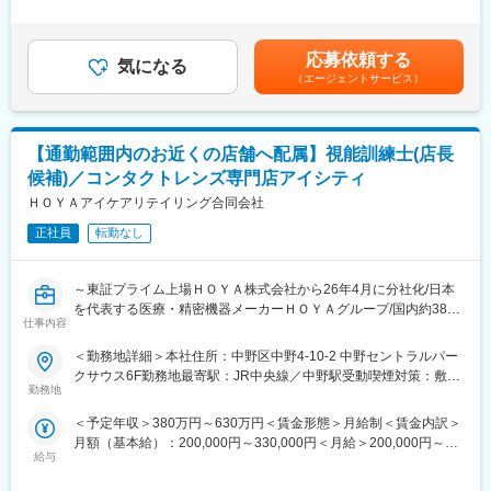
で改善を前に進められる
例】・28歳/520万円(入社3年・経験6年、手当含)：月給32万円・
理・共有するシステム
・まだ正解が固まりきっていないフェーズで、仕組みづくりを自
30歳/650万円(入社6年・経験10年、手当含)：月給33万円・35
https://www.fujifilm.com/jp/ja/healthcare/healthcare-it/it-
分の手で進められる
歳/750万円(入社8年・経験11年、手当含)：月給37万円賃金はあく
imaging/enterprise-pacs
応募依頼する
気になる
までも目安の金額であり、選考を通じて上下する可能性がありま
（エージェントサービス）
【クラウド型電子カルテ・レセコンシステム「Henry」につい
す。月給(月額)は固定手当を含めた表記です。
■仕事内容
て】
医療機器や画像ネットワークシステムの設置、立ち上げ、定期点
「社会課題を解決しつづけ、より良い世界をつくる」をミッショ
検、トラブル対応など。医療現場の「安全とスピード」を守るプ
ンとして掲げ、社会課題のなかでも法令規制と業務の複雑性・専
【通勤範囲内のお近くの店舗へ配属】視能訓練士(店長
ロフェッショナルです。
門性が高く、取り組む難易度の高い「医療業界の業務改善」に現
候補)／コンタクトレンズ専門店アイシティ
在最注力しています。 主な事業として、我々は業界として25年ぶ
■研修制度
ＨＯＹＡアイケアリテイリング合同会社
りとなる新しいレセプトシステム「Henry」（クラウド型電子カ
入社後は、小田原にある研修センターにて、機械の解体・組み立
ルテ・レセコンシステム）を開発・販売しています。 「中小病院/
てなどの基礎技術を学び、先輩社員とのOJTを通じて、現場での
正社員
転勤なし
診療所の経営をHenryで改善し、高齢化社会を乗り越える礎を作
実務に慣れていただきます。上記のとおり実機を用いたトレーニ
る」を目指し、今後中小病院をメインターゲットとして、導入拡
ングなどから必要なスキルを段階的に習得できますので、整備士
大を進めています。
～東証プライム上場ＨＯＹＡ株式会社から26年4月に分社化/日本
の方は早くキャッチアップいただけます！
を代表する医療・精密機器メーカーＨＯＹＡグループ/国内約380
※その他年間研修カリキュラムがあり、成熟度に応じて参加可能
変更の範囲：会社の定める業務
仕事内容
店舗のコンタクトレンズ専門店アイシティを展開中～
■働き方の魅力
＜勤務地詳細＞本社住所：中野区中野4-10-2 中野セントラルパー
■ポジション概要：
フレックス制度を導入しており、午前・午後の半休制度もあるた
クサウス6F勤務地最寄駅：JR中央線／中野駅受動喫煙対策：敷地
コンタクトレンズ専門店「アイシティ」の店長候補として、以下
め、柔軟な働き方が可能です。さらに、担当エリアが狭いため、
勤務地
内全面禁煙変更の範囲：会社の定める事業所
の業務を担当します。
各エンジニアの負担を軽減し、バランスの取れたワークライフを
＜予定年収＞380万円～630万円＜賃金形態＞月給制＜賃金内訳＞
・販売数値管理・分析
実現できます。
月額（基本給）：200,000円～330,000円＜月給＞200,000円～
・販売業務・商品管理
休日・夜間の問い合わせはコールセンター対応であり、メリハリ
給与
330,000円＜昇給有無＞有＜残業手当＞有＜給与補足＞■職務経験
・エリア内の販促企画・販促活動
をつけて働くことが可能です。（当番制あり）
等を考慮の上、当社規定により決定します。■賞与：年2回（直近
・人材育成