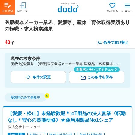
会員登録
ログイン
気になる
メニュー
医療機器メーカー業界、愛媛県、産休・育休取得実績あり
の転職・求人検索結果
40
条件で並び替え
件
現在の検索条件
[勤務地]愛媛県 [業種]医療機器メーカー業界-医薬品・医療機器・ライフサイエンス・医療系サービス [詳細条件](休日・働き方)産休・育休取得実績あり
新着求人をいつでもチェック
条件の変更
この条件を保存
愛媛県
のみで募集中
【愛媛・松山】未経験歓迎＊IoT製品の法人営業《転勤
なし＊安心の長期研修》★薬局用製品No1シェア
株式会社トーショー