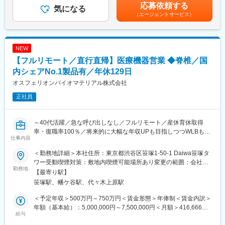
変更の範囲：会社の定める業務
年2回※基準額：約4.1ヶ月分/年（業績により変動あり）賃金はあ
応募依頼する
所属となる新規事業開発本部では、AIやPHRアプリ、データ利活
気になる
くまでも目安の金額であり、選考を通じて上下する可能性があり
（エージェントサービス）
用など多くの新規事業を担当しています。
ます。月給(月額)は固定手当を含めた表記です。
企業風土として風通しが良く、様々なアイデアを提案可能です。
日本や世界の医療に貢献する新しいサービスを一緒に作りません
か。
NEW
【フルリモート／直行直帰】医療機器営業 ◆脊椎／国
■働き方：
勤務形態は出社、リモートを柔軟に組み合わせて利用可能です。
内シェアNo.1製品有／年休129日
オスフェリオンバイオマテリアル株式会社
■当社の特徴：
正社員
◇東証プライム市場に上場する「テクマトリックス株式会社」医
療システム事業における中核子会社です。
◇当社では、主に医用画像診断支援システム（PACS）や放射線情
～40代活躍／急な呼び出しなし／フルリモート／産休育休取得
報管理システム（RIS）等の医用システムの開発から運営までを手
率・復職率100％／将来的に大幅な年収UPも目指しつつWLBも担
がけています。特に医用画像診断支援システム（PACS）は、医療
仕事内容
保できる環境～
現場に貢献するPSPの主力商品の1つとなっています。
◇また、医療現場に貢献したいという当社の思いは、日本国内だ
＜勤務地詳細＞本社住所：東京都渋谷区笹塚1-50-1 Daiwa笹塚タ
★フルリモートで自宅から顧客先へ直行直帰の営業スタイル、全
けに留まらず、既に、シンガポールとタイに駐在所を置き、現地
ワー受動喫煙対策：敷地内喫煙可能場所あり変更の範囲：会社の
国どこでも勤務可能！
勤務地
の病院にアプローチを始めています。医用システム業界はここ数
定める事業所（リモートワーク含む）
【最寄り駅】
★予定手術が大半のため緊急呼び出しはなし！
年急成長を遂げています。
笹塚駅、幡ケ谷駅、代々木上原駅
★WLBを改善したくて入社している社員多数！
◇現在では病院内での使用から病院間の地域連携（地域医療）
★年休129日×土日祝休み／産休育休取得率・復職率100％で働き
等、将来へ向けた新たな展開が始まっており、医用システム業界
＜予定年収＞500万円～750万円＜賃金形態＞年俸制＜賃金内訳＞
方◎
が担う役割は今後ますます大きくなっていくと考えられます。
年額（基本給）：5,000,000円～7,500,000円＜月額＞416,666円
★セラミックス人工骨の国内シェアNo.1企業！
給与
◇当社で働くことで、医用システムを通じて社会に貢献している
～625,000円（12分割）＜昇給有無＞有＜残業手当＞無＜給与補
という充実感や誇りを感じられることが魅力です。日々求められ