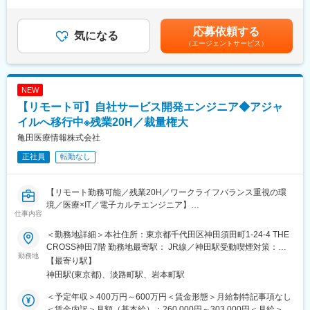
足＞※その方の経験・能力に応じて決定します。■残業手当：無
■業務概要
る変化に対し、企業としても、個人としても成長していくことが
（事業場外みなし労働制適用）■別途インセンティブ有り（予定年
整形外科向けの人工骨等を研究開発・製造する当社にて、脊椎領
患者や医療従事者のためになることへ繋がっていくと当社では考
収額に含まず）：年2回。半期ごとに予算の達成に応じて支給。
応募依頼する
域（椎弓形成術に用いられる固定材）の営業活動、マーケティン
気になる
えています。
（0～100万円/半期）賃金はあくまでも目安の金額であり、選考を
（エージェントサービス）
グ業務のサポートをお任せいたします。
通じて上下する可能性があります。月給(月額)は固定手当を含めた
変更の範囲：会社の定める業務
表記です。
■業務詳細
単なる製品営業ではなく新しい手術方法などを医師に紹介するな
NEW
ど、医療現場に入り込んだ提案が可能です。手術の立ち合いは、
【リモート可】自社サービス開発エンジニア◆アジャ
平均週3件ほど、立会い時間は1件あたり、２～3.5時間程度です。
医師から製品の開発提案を頂いた場合は、自社の開発部門と連
イルへ移行中※残業20H／裁量権大
携・ディスカッションをするケースもあります。他部門の営業に
亀田医療情報株式会社
同行し医師に情報提供を行うこともあります。
正社員
転勤なし
・手術立ち合い・器械出しサポート
・医師への製品説明・手技提案
【リモート勤務可能／残業20H／ワークライフバランス重視の環
・医局説明会の企画運営とプレゼン
境／医療×IT／電子カルテエンジニア】
・顧客フォローと販売・契約業務
仕事内容
・開発部門との改良・臨床導入連携
■業務概要：
※営業担当には営業車が各自1台割り当てられ、原則は自宅から営
＜勤務地詳細＞本社住所：東京都千代田区神田須田町1-24-4 THE
当社メインプロダクトである電子カルテシステムのクラウド版の
業先へ直行直帰のスタイルです。
CROSS神田7階 勤務地最寄駅： JR線／神田駅受動喫煙対策：屋
提供がスタートし、クリニックや病院などの医療施設に導入が進
勤務地
内全面禁煙変更の範囲：会社の定める事業所（リモートワーク含
【最寄り駅】
んでいます。本ポジションでは自社電子カルテシステムの開発エ
■休暇
む）
神田駅(東京都)、淡路町駅、岩本町駅
ンジニアを募集しています。
有休取得に関して、積極取得を掲げています。
長期休暇にも寛容であり、今年のGWは、30日・１日も休業日と
＜予定年収＞400万円～600万円＜賃金形態＞月給制特記事項なし
■業務詳細：
し、長期休暇を会社として設定されておりました。
＜賃金内訳＞月額（基本給）：260,000円～303,000円＜月給＞