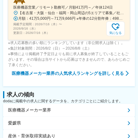
医療機器営業／リモート勤務可／月額41万円～／年休124日
【名古屋・大阪・仙台・福岡・岡山周辺の5エリアで募集／社用車使用可】就業場所：ホームオフィス／顧客先への直行直帰スタイル(1)名古屋エリア愛知県、岐阜県、福井県、三重県(2)大阪エリア滋賀県、京都府、大阪府、兵庫県、奈良県、和歌山県(3)仙台エリア宮城県、青森県、秋田県、山形県、岩手県、福島県※上記東北6件をチームで担当(4)福岡エリア福岡県、大分県、佐賀県、熊本県、長崎県、宮崎県、鹿児島県、沖縄県(5)岡山エリア鳥取県、島根県、岡山県、広島県、山口県※今後は東京エリアでの募集も予定です。◎社用車での訪問が可能です◎訪問のない日は在宅勤務となります◎研修、社内の打ち合わせ、イベント等で出社が発生する可能性がございます◎転勤は基本ありません本社：東京都港区港南1-8-15 Wビル14F受動喫煙対策：敷地内全面禁煙
月額：41万5,000円～71万9,666円 ※年俸の12分割年俸：498万円～863万5,992円（固定残業手当を含む）＋Sales Pay（内訳）年額（基本給）：450万円～800万円固定残業手当：月4万円～5万3,000円（12時間分）※超過した時間外労働の残業手当は追加支給◎Sales Pay：年額（基本給）の10％支給あり
掲載予定期間：
2026/7/16（木）
〜
2026/9/16（水）
気になる
更新日：
2026/7/16（木）
※求人応募数の多い順にランキングしています（非公開求人は除く）。
※集計対象期間：2026/8/2（日）～2026/8/8（土）
※事情により掲載終了予定日よりも前に求人募集が終了していることもご
ざいます。その場合は当サイトから応募はできませんので、あらかじめご
了承ください。
医療機器メーカー業界
の人気求人ランキングを詳しく見る
求人の傾向
dodaに掲載中の求人に関するデータを、カテゴリごとにご紹介します。
医療機器メーカー業界
愛媛県
産休・育休取得実績あり