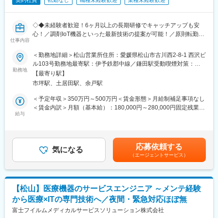
契約社員
転勤なし
職種未経験歓迎
業種未経験歓迎
◇◆未経験者歓迎！6ヶ月以上の長期研修でキャッチアップも安
心！／調剤IoT機器といった最新技術の提案が可能！／原則転勤は
仕事内容
無いため特定エリアで就業されたい方も歓迎！社会貢献性の高い
仕事◆◇
＜勤務地詳細＞松山営業所住所：愛媛県松山市古川西2-8-1 西沢ビ
ル103号勤務地最寄駅：伊予鉄郡中線／鎌田駅受動喫煙対策：屋
【はじめに】
勤務地
内全面禁煙変更の範囲：本文参照
【最寄り駅】
既存のお客様である調剤薬局やドラッグストアに対して、主力製
市坪駅、土居田駅、余戸駅
品である全自動調剤分包機などの調剤IoT機器を販売いただく職種
となります。
＜予定年収＞350万円～500万円＜賃金形態＞月給制補足事項なし
IoT製品の販売スキルの市場価値は上昇の一途を辿っており、同社
＜賃金内訳＞月額（基本給）：180,000円～280,000円固定残業手
で得られるスキルも例外ではありません。完全未経験から市場価
給与
当/月：40,000円～70,000円（固定残業時間33時間0分/月）超過し
値を高める事ができる貴重な求人となります。
た時間外労働の残業手当は追加支給＜月給＞220,000円～350,000
円（一律手当を含む）＜昇給有無＞有＜残業手当＞有＜給与補足
【業務概要】
＞※給与詳細は、年齢・スキルを考慮し決定します。■昇給：年1
応募依頼する
・提案資料作成
気になる
回■賞与：年2回年収420万円／30歳 経験5年年収500万円／32歳
（エージェントサービス）
・顧客要望のヒアリング、製品提案
経験7年賃金はあくまでも目安の金額であり、選考を通じて上下す
・見積もり作成
る可能性があります。月給(月額)は固定手当を含めた表記です。
・製品導入後の定期的なアフターフォロー
・新規訪問
【松山】医療機器のサービスエンジニア ～メンテ経験
から医療×ITの専門技術へ／夜間・緊急対応ほぼ無
【その他補足情報】
・長期間の研修を用意しているため職種未経験＆技術的な知識が
富士フイルムメディカルサービスソリューション株式会社