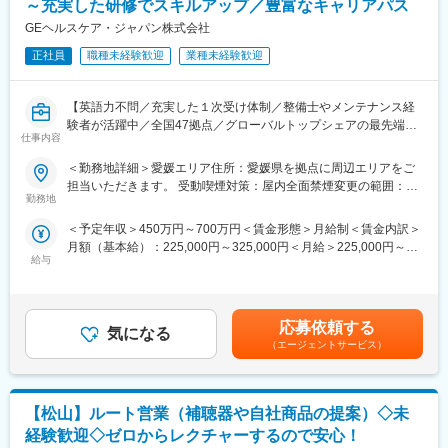
～充実した研修でスキルアップ／豊富なキャリアパス
・設備データ（PLC／IoT）との連携・データ取得基盤構築
品が多数あります。寡占市場だからこそ、競合製品を使っている
・画像処理（OpenCV等）を用いた検査・認識機能の実装
GEヘルスケア・ジャパン株式会社
顧客からいかにシェアを獲得するか試行錯誤する面白さがありま
・AI／機械学習モデルを業務システムへ組み込む開発
す。
正社員
職種未経験歓迎
業種未経験歓迎
・業務プロセスの自動化ツール開発
・要件定義～設計～実装～運用までの一気通貫対応
変更の範囲：会社の定める業務
※本ポジションは、分析専任ではなく
【英語力不問／充実した１次受け体制／整備士やメンテナンス経
「分析結果を現場で動く仕組みに実装する」開発ポジションで
験者が活躍中／全国47拠点／グローバルトップシェアの最先端医
す
仕事内容
療機器メーカー】
■業務内容：
＜勤務地詳細＞愛媛エリア住所：愛媛県を拠点に周辺エリアをご
■働き方
医療画像診断装置（CT,MRI）、超音波診断装置や麻酔器
担当いただきます。 受動喫煙対策：屋内全面禁煙変更の範囲：会
・週1～2回の在宅勤務可能
（LCS）、生体モニターを展開する同社のサービスステーション
勤務地
社の定める事業所（リモートワーク含む）
・国内出張：2か月に1回程度（1回3日程度）
の一員として、下記のような業務をお任せします。
・海外出張：なし
＜予定年収＞450万円～700万円＜賃金形態＞月給制＜賃金内訳＞
・医療装置の保守 修理、点検等メンテナンス
・平均残業：10～20時間
月額（基本給）：225,000円～325,000円＜月給＞225,000円～
・機器導入後の技術支援や購入前後のサポート
給与
325,000円＜昇給有無＞有＜残業手当＞有＜給与補足＞※過去のご
・技術的な問い合わせ対応
■組織構成
経験・スキルにより検討いたします。■昇給：年1回（4月） ■賞
※マニュアルは英語ですが、翻訳サービスを用いたり、技術力を身
モノづくり推進管理部は、松山にて２５名規模の組織であり、２
与：年3回（季節賞与7月・12月、業績賞与翌年3月） 賃金はあく
に着けることで自然と対応が可能になりますのでご安心くださ
つの課に分かれております。
までも目安の金額であり、選考を通じて上下する可能性がありま
い。
応募依頼する
・モノづくり推進課：９名：装置にかかわる制御、IT、加工樹脂
気になる
す。月給(月額)は固定手当を含めた表記です。賃金はあくまでも目
■就業環境：年間を通しての残業時間は平均して30～40時間とな
（エージェントサービス）
にかかわる機能を担う組織
安の金額であり、選考を通じて上下する可能性があります。月給
っており、夜間の対応につきましては月1, 2回のペースです。一次
・技術ソリューション推進課：１４名（課長以下１３名）：工場
(月額)は固定手当を含めた表記です。
対応はコールセンターが行い、現場での対応が必要な場合のみ、
のソフトウェアにかかかわる機能を担う組織。共通技術係、分析
夜間出勤をします。夜間・休日の出勤はスキルを備えられたこと
技術係の2つの課に分かれており、今回は共通技術係に配属となり
【松山】ルート営業（補聴器や自社商品の提案）◇未
が確認できたのちに入ることになりますので、新人の内から対応
ます。
を求められることはありません。
経験歓迎◇ゼロからレクチャーするので安心！