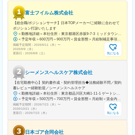
富士フイルム株式会社
■必須条件（詳細）
◇事業会社でのプロジェクト推進・マネジメント経験
【総合職/ポジションサーチ】日本TOPメーカー/ご経験に合わせて
・社内外の多様なステークホルダーを巻き込みながら、顧客の業
ポジション打診いたします
務設計・運用構築・組織変革等のプロジェクトを推進した経験
＜勤務地詳細＞本社住所：東京都港区赤坂9-7-3 ミッドタウン・ウェスト勤務地最寄駅：東京メトロ日比谷線／都営大江戸線／六本木駅受動喫煙対策：敷地内全面禁煙
・例：PMO、業務改革、BPR、オペレーション構築、パートナー
＜予定年収＞600万円～900万円＜賃金形態＞月給制補足事項なし＜賃金内訳＞月額（基本給）：300,000円～500,000円＜月給＞300,000円～500,000円＜昇給有無＞有＜残業手当＞有賃金はあくまでも目安の金額であり、選考を通じて上下する可能性があります。月給(月額)は固定手当を含めた表記です。
戦略立案・実行支援
掲載予定期間：
◇コンサルティングファームでのプロジェクト推進・マネジメン
2026/6/11（木）
〜
2026/9/9（水）
ト経験
気になる
更新日：
2026/8/8（土）
・0→1のテーマを社外パートナーや複数部門を巻き込んで構造化
しながら方針策定～設計～実行までを一気通貫で推進した経験
・例：新規事業・新規サービス、新拠点・新組織立ち上げ、新規
シーメンスヘルスケア株式会社
のパートナーアライアンス・チャネル構築
【在宅勤務中心】契約書作成・契約管理担当◆法務経験不問／契約
書レビュー経験歓迎／シーメンスヘルスケア
＜勤務地詳細＞本社住所：東京都品川区大崎1-11-1 ゲートシティ大崎ウエストタワー勤務地最寄駅：JR線／大崎駅受動喫煙対策：屋内全面禁煙変更の範囲：会社の定める事業所（リモートワーク含む）
＜予定年収＞500万円～700万円＜賃金形態＞月給制＜賃金内訳＞月額（基本給）：250,000円～500,000円＜月給＞250,000円～500,000円＜昇給有無＞有＜残業手当＞有＜給与補足＞※給与詳細は経験・能力・前職給与等を踏まえて決定致します。■昇給：年1回（10月）■賞与：年2回（6月・12月）賃金はあくまでも目安の金額であり、選考を通じて上下する可能性があります。月給(月額)は固定手当を含めた表記です。
掲載予定期間：
2026/7/23（木）
〜
2026/10/21（水）
気になる
更新日：
2026/7/23（木）
日本ゴア合同会社