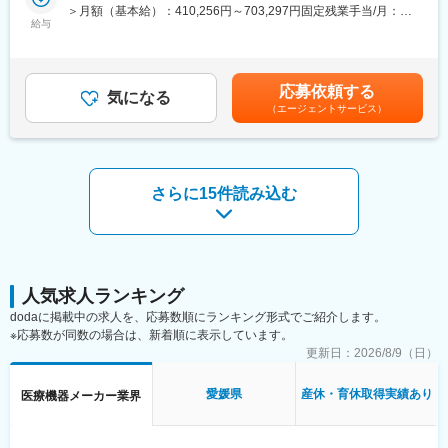
入社後はまず導入現場に入り、導入プロセスや顧客理解を深めて
＞月額（基本給）：410,256円～703,297円固定残業手当/月：
発生した場合、代休を取得いただきます。
いただきます。その後はプロジェクトリーダーとして、業務プロ
給与
173,077円～296,703円（固定残業時間45時間0分/月）超過した時
■働き方について：
セスの設計・標準化、パートナー企業との協業推進、運用改善な
間外労働の残業手当は追加支給＜月給＞583,333円～1,000,000円
コールセンターでの一次対応を行っており、各エンジニアの負担
どを通じて、導入体制の拡大をリードしていただくことを期待し
（一律手当を含む）＜昇給有無＞有＜残業手当＞有＜給与補足＞※
を軽減するような働き方が可能です。
ています。
面談を通じてスキル等をもとに決定します。賃金はあくまでも目
応募依頼する
気になる
安の金額であり、選考を通じて上下する可能性があります。月給
変更の範囲：会社の定める業務
（エージェントサービス）
【業務内容】
(月額)は固定手当を含めた表記です。
◇～6ヶ月目：導入現場にて、業務フロー・プロダクト・現場課題
を把握
◇6ヶ月目以降：プロジェクトリーダーとしてパートナー戦略を統
括
さらに15件読み込む
・パートナー（医事系企業等）とのスキル移転～本稼働までの運
用設計
・拡大フェーズに向けた体制・プロセスのアップデート
・IT基盤領域（NW・端末・機器連携）のパートナー戦略リード
・標準化テーマとパートナー戦略の文脈が交差する場面での連携
人気求人ランキング
【ポジション魅力】
dodaに掲載中の求人を、応募数順にランキング形式でご紹介します。
◎パートナー戦略という新規テーマを構築段階から担い、事業の
※応募数が同数の場合は、新着順に表示しています。
スケールに直結する手応えが得られる
更新日：
2026/8/9（日）
◎パートナー戦略の中核を担い、ヘンリーの導入キャパシティを
引き上げるダイレクトな貢献ができる
愛媛県
産休・育休取得実績あり
医療機器メーカー業界
◎医療×ITというドメインの専門知識を半年で立ち上げるチャレン
ジングな環境
◎経営アジェンダの最前線で、部門横断の意思決定に関わる