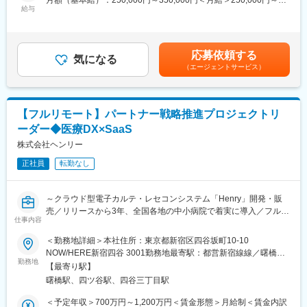
月額（基本給）：250,000円～350,000円＜月給＞250,000円～
主にCR（デジタル画像診断システム・エックスレイフィルム自動
給与
・CFOと密接に連携しながら、経営判断を支える財務会計機能の
350,000円＜昇給有無＞有＜残業手当＞有賃金はあくまでも目安
現像機）X線撮影装置の設置、立上げ、定期点検、トラブルシュー
構築を推進できます
の金額であり、選考を通じて上下する可能性があります。月給(月
ティング等の技術サポートがメインとなります。医療機関特有の
・財務会計実務に加え、業務プロセス設計やガバナンス強化な
額)は固定手当を含めた表記です。
効率的運用のご提案、開発部門へのフィードバック等、安心して
ど、組織づくりにも携わることができます
応募依頼する
ユーザーに同社の医療機器をご使用いただけるよう様々な側面か
気になる
・少人数組織ならではの裁量のもと、自ら仕組みを作りながら事
（エージェントサービス）
らサービス＆サポートするポジションです。 サポート＆サービス
業成長を支える経験を積むことができます
の品質を高め、お客様にご提案することで、お客様からの信頼や
安心を獲得いただきます。
変更の範囲：会社の定める業務
■研修制度について：
【フルリモート】パートナー戦略推進プロジェクトリ
研修センターがあり、機械を実際に解体したり、組み立てたりす
ーダー◆医療DX×SaaS
る研修や、実際にコールセンターに届くお問い合わせ内容を把握
していただくための研修もございます。その他、先輩社員との
株式会社ヘンリー
OJTもじっくり行っており、1人前になるまで手厚くサポート致し
正社員
転勤なし
ます。未経験の方でも安心してキャッチアップいただけるよう充
実した研修制度をご用意しています。
■取得できるスキルについて：
～クラウド型電子カルテ・レセコンシステム「Henry」開発・販
X線診断装置や医療ITシステム等の幅広い製品がありますので、幅
売／リリースから3年、全国各地の中小病院で着実に導入／フルリ
広く多くのスキルを習得可能です。デジタル化・ネットワーク化
仕事内容
モート・フルフレックス～
が加速的に進む医療業界であるため、ソフトウェアやネットワー
＜勤務地詳細＞本社住所：東京都新宿区四谷坂町10-10
クに関してのスキルも活用される場面も多く、医療機器という枠
【ポジション概要】
NOW/HERE新宿四谷 3001勤務地最寄駅：都営新宿線線／曙橋駅
にとどまらない幅広いスキルを磨けます。
導入推進課は、Henryをより多くの病院へ届けるための導入体制
勤務地
受動喫煙対策：敷地内全面禁煙
■緊急呼び出しについて：
【最寄り駅】
の構築・運営を担う組織です。本ポジションでは導入推進課のリ
大病院とは違い、クリニックがお客様となる為、基本的に夜間に
曙橋駅、四ツ谷駅、四谷三丁目駅
ーダーとして、パートナー企業を活用した導入体制の立ち上げか
呼ばれることはありません。一方でイレギュラーな自体に備えて
ら運用改善までを推進いただきます。
＜予定年収＞700万円～1,200万円＜賃金形態＞月給制＜賃金内訳
当番制（自宅待機）を取り入れており、万が一、対応（出動）が