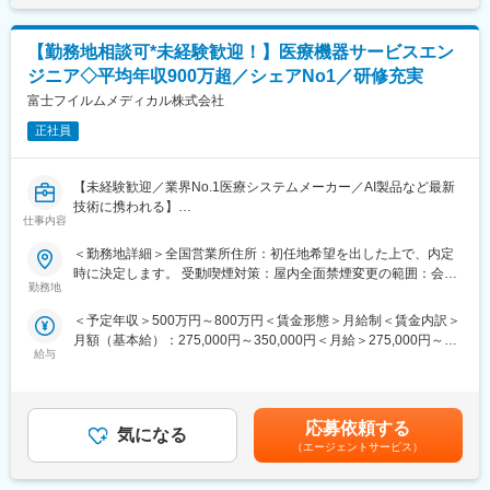
設置および医療機関への保守サポートを担当する業務です。主に
【ワークライフバランスを重視した働き方】
医用画像処理機器、医用画像ネットワークシステムの設置、立ち
■年休120日・土日祝休み・月残業18時間程でワークライフバラン
【勤務地相談可*未経験歓迎！】医療機器サービスエン
上げ、定期点検、トラブルシューティングなどの技術サポートを
スが整う環境です。2024年度年間休暇は120日となっておりま
行います。
す。
ジニア◇平均年収900万超／シェアNo1／研修充実
■また、有給も【平均取得日数9.7日/年】と取得しやすい環境とな
富士フイルムメディカル株式会社
■研修制度
っております。
入社後は、小田原にある研修センターにて、機械の解体・組み立
正社員
■業務に慣れてきたら、直行直帰・リモートも併用しながら柔軟に
てなどの基礎技術を学び、先輩社員とのOJTを通じて、現場での
働くことができます。
実務に慣れていただきます。上記のとおり実機を用いたトレーニ
【未経験歓迎／業界No.1医療システムメーカー／AI製品など最新
ングなどから必要なスキルを段階的に習得できますので、MEの方
【商品企画も可能です！】
技術に携われる】
でもキャッチアップいただける環境です！
■お客様のリアルな声を一番よく知る営業社員。当社では営業社員
仕事内容
医療現場を支える「サービスエンジニア」に挑戦したい方募集！
※その他年間研修カリキュラムがあり、成熟度に応じて参加可能
のアイデアを積極的に取り入れ、新たな商品づくりに反映してい
これまでのご経験を、医療機器の設置・保守に活かせます。
ます。自社開発の環境があるから、現場の声を柔軟に活かせます♪
＜勤務地詳細＞全国営業所住所：初任地希望を出した上で、内定
PACS（医療用画像管理システム）やCT・MRIなどの高度な機器
■働き方魅力
時に決定します。 受動喫煙対策：屋内全面禁煙変更の範囲：会社
を扱い、病院の診断を支える重要な仕事です。最新のAI技術やネ
フレックス制度を導入しており、午前・午後の半休制度もあるた
勤務地
変更の範囲：会社の定める業務
の定める事業所（リモートワーク含む）
ットワークシステムにも関わるため、ITスキルも身につきます。
め、柔軟な働き方が可能です。さらに、担当エリアが狭いため、
＜予定年収＞500万円～800万円＜賃金形態＞月給制＜賃金内訳＞
■PACSとは
各担当の負担を軽減し、バランスの取れたワークライフを実現で
月額（基本給）：275,000円～350,000円＜月給＞275,000円～
レントゲン、CT、MRIなどで撮影したデジタルデータを保存・管
きます。休日・夜間の問い合わせはコールセンター対応であり、
給与
350,000円＜昇給有無＞有＜残業手当＞有＜給与補足＞【年収
理・共有するシステム
メリハリをつけて働くことが可能です。（当番制あり）
例】・28歳/520万円(入社3年・経験6年、手当含)：月給32万円・
https://www.fujifilm.com/jp/ja/healthcare/healthcare-it/it-
30歳/650万円(入社6年・経験10年、手当含)：月給33万円・35
imaging/enterprise-pacs
■待遇・手当
歳/750万円(入社8年・経験11年、手当含)：月給37万円賃金はあく
平均年収907万円と医療機器メーカーでNo1の平均年収を誇り、住
応募依頼する
気になる
までも目安の金額であり、選考を通じて上下する可能性がありま
■業務概要
宅手当・家族手当・借り上げ社宅等と手当がかなり充実しており
（エージェントサービス）
す。月給(月額)は固定手当を含めた表記です。
医療機器、医療画像処理機器、医療画像ネットワークシステムの
ます。
設置および医療機関への保守サポートを担当する業務です。主に