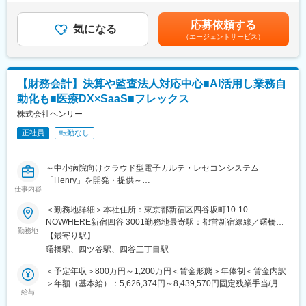
実績 年間4.4か月）賃金はあくまでも目安の金額であり、選考を
・パート・アルバイト採用
■待遇
通じて上下する可能性があります。月給(月額)は固定手当を含めた
平均年収907万円と医療機器メーカーでNo1の平均年収を誇り、住
応募依頼する
気になる
表記です。
■当社について：
宅手当・家族手当・借り上げ社宅等と手当がかなり充実しており
（エージェントサービス）
「ライフケア」「情報・通信」の分野でグローバルに事業を展開
ます。
するHOYA株式会社のグループ企業として、コンタクトレンズ専
門店「アイシティ」を全国に370店舗以上展開。コンタクトレン
■キャリア
【財務会計】決算や監査法人対応中心■AI活用し業務自
ズおよび関連商品の販売を通じて、お客さま一人ひとりの“見え
富士フイルムグループの育成制度「＋STORY」で成長をサポー
る”を支えるアイケアサービスを提供しています。
ト。ジョブローテーションや研修でキャリアの幅を広げられま
動化も■医療DX×SaaS■フレックス
す。
株式会社ヘンリー
変更の範囲：会社の定める業務
公式HP：https://fms-careers.fujifilm.com/environment/training/
正社員
転勤なし
■組織構成
国内に48拠点を有し、各拠点をチーム全体でサポートし合いなが
ら業務を進めます。
～中小病院向けクラウド型電子カルテ・レセコンシステム
「Henry」を開発・提供～
変更の範囲：会社の定める業務
仕事内容
■業務内容
＜勤務地詳細＞本社住所：東京都新宿区四谷坂町10-10
財務会計領域の中核メンバーとして、決算業務や監査法人対応を
NOW/HERE新宿四谷 3001勤務地最寄駅：都営新宿線線／曙橋駅
中心に、経理・会計業務全般を担当いただきます。
勤務地
受動喫煙対策：敷地内全面禁煙変更の範囲：会社の定める事業所
【最寄り駅】
（リモートワーク含む）
曙橋駅、四ツ谷駅、四谷三丁目駅
また、CFOや経営陣と連携しながら、会計プロセスの整備や内部
統制の構築など、財務会計機能の高度化にも取り組んでいただき
＜予定年収＞800万円～1,200万円＜賃金形態＞年俸制＜賃金内訳
ます。
＞年額（基本給）：5,626,374円～8,439,570円固定残業手当/月：
給与
197,802円～296,703円（固定残業時間45時間0分/月）超過した時
現在は経営管理部として部長1名、会計担当2名の組織です。財務