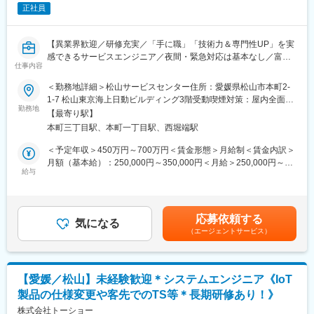
全く無い方でも立ち上りが可能となっております。
正社員
・正社員登用は前提の採用です。就業態度に問題がなければ原則
登用となり、業界トップクラスシェアを誇る優良企業の正社員と
して安定就業が可能です。（登用率98%、試験やノルマなし）
【異業界歓迎／研修充実／「手に職」「技術力＆専門性UP」を実
・業界トップクラスのIoT製品や医療システムに触れる事が可能で
感できるサービスエンジニア／夜間・緊急対応は基本なし／富士
す。また、販売スキルだけでなく薬局運営コンサルティングのス
仕事内容
フイルムグループの安定基盤】
キルも習得可能なため市場価値向上が可能です。
＜勤務地詳細＞松山サービスセンター住所：愛媛県松山市本町2-
■職務内容：
1-7 松山東京海上日動ビルディング3階受動喫煙対策：屋内全面禁
【ポジションの魅力】
富士フイルムグループが提供する医療機器の設置・保守・技術サ
勤務地
煙変更の範囲：会社の定める事業所（リモートワーク含む）
・同社の製品やシステムが、24時間止めてはならない医療現場の
【最寄り駅】
ポートを担当いただきます。
安心安全や、医療従事者の負担軽減に大きく貢献しています。
本町三丁目駅、本町一丁目駅、西堀端駅
既に導入されているクリニックを中心に、オンコール呼び出しを
・調剤というニッチな分野で、業界トップクラスのシェアを誇る
含み1日2～3件程度の訪問で、点検・メンテナンス・不具合対応
＜予定年収＞450万円～700万円＜賃金形態＞月給制＜賃金内訳＞
製品が多数あります。寡占市場だからこそ、競合製品を使ってい
を行います。
月額（基本給）：250,000円～350,000円＜月給＞250,000円～
る顧客からいかにシェアを獲得するか、試行錯誤する面白さがあ
本ポジションは、「ただ直す」ではなく、「医療現場に貢献する
給与
350,000円＜昇給有無＞有＜残業手当＞有賃金はあくまでも目安
ります。
技術者」として機器・IT・ネットワークを横断した専門性を身に
の金額であり、選考を通じて上下する可能性があります。月給(月
・同社の営業に決まったマニュアルはなく、自分なりの創意工夫
つけていける仕事です。
額)は固定手当を含めた表記です。
が重要です。また個人だけでなく拠点単位での表彰制度もありチ
ーム一丸で取り組む環境も魅力です。
応募依頼する
■職務内容詳細：
気になる
（エージェントサービス）
主にCR（デジタル画像診断システム・エックスレイフィルム自動
【同社について】
現像機）X線撮影装置の設置、立上げ、定期点検、トラブルシュー
当社は売上高256億円、全国77拠点、従業員数570名規模を誇る調
ティング等の技術サポートがメインとなります。医療機関特有の
剤機器メーカーです。1971年創業と半世紀以上歴史をもち、特に
効率的運用のご提案、開発部門へのフィードバック等、安心して
1980年代から他社に先駆けてスウェーデンなどヨーロッパに販売
【愛媛／松山】未経験歓迎＊システムエンジニア《IoT
ユーザーに同社の医療機器をご使用いただけるよう様々な側面か
網を拡大してきました。国内だけでなく、海外での売上も安定的
製品の仕様変更や客先でのTS等＊長期研修あり！》
らサービス＆サポートするポジションです。 サポート＆サービス
に伸びているため経営が安定しています。
の品質を高め、お客様にご提案することで、お客様からの信頼や
株式会社トーショー