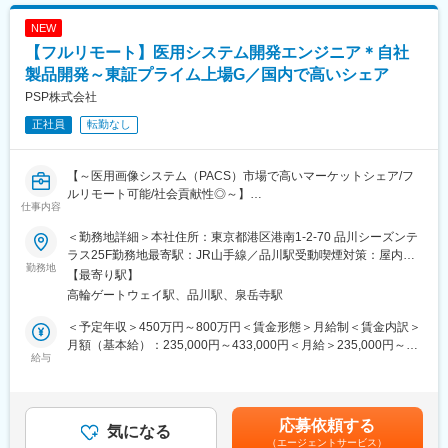
医用画像処理機器、医用画像ネットワークシステムの設置、立ち
■キャリア
NEW
上げ、定期点検、トラブルシューティングなどの技術サポートを
富士フイルムグループの育成制度「＋STORY」で成長をサポー
行います。
ト。ジョブローテーションや研修でキャリアの幅を広げられま
【フルリモート】医用システム開発エンジニア＊自社
す。
製品開発～東証プライム上場G／国内で高いシェア
■研修制度
HP：https://fms-careers.fujifilm.com/environment/training/
PSP株式会社
入社後は、小田原の研修センターにて、機械の解体・組み立てな
どの基礎技術を学び、先輩社員とのOJTを通じて、現場での実務
変更の範囲：会社の定める業務
正社員
転勤なし
に慣れていただきます。上記のとおり実機を用いたトレーニング
などから必要なスキルを段階的に習得できますので、未経験の方
でもキャッチアップいただける環境です！
【～医用画像システム（PACS）市場で高いマーケットシェア/フ
※その他年間研修カリキュラムがあり、成熟度に応じて参加可能
ルリモート可能/社会貢献性◎～】
仕事内容
■業務概要：
■働き方魅力
当社が開発している医用システムにおいて、病院のオーダー情報
＜勤務地詳細＞本社住所：東京都港区港南1-2-70 品川シーズンテ
フレックス制度を導入しており、午前・午後の半休制度もあるた
を取得し、DICOM変換して検査装置に情報提供する製品（サーバ
ラス25F勤務地最寄駅：JR山手線／品川駅受動喫煙対策：屋内喫
め、柔軟な働き方が可能です。さらに、担当エリアが狭いため、
ーサイド）の開発・保守を担当していただきます。全国どこから
勤務地
煙可能場所あり変更の範囲：会社の定める事業所（リモートワー
【最寄り駅】
各担当の負担を軽減し、バランスの取れたワークライフを実現で
でもフルリモートワークが可能で、医療従事者の負荷を軽減し、
ク含む）
高輪ゲートウェイ駅、品川駅、泉岳寺駅
きます。休日・夜間の問い合わせはコールセンター対応であり、
より多くの患者さんを診るサポートを一緒に行いましょう。
メリハリをつけて働くことが可能です。（当番制あり）
＜予定年収＞450万円～800万円＜賃金形態＞月給制＜賃金内訳＞
■職務詳細：
月額（基本給）：235,000円～433,000円＜月給＞235,000円～
■待遇・手当
・病院のオーダー情報をDICOM変換するシステムの開発
給与
433,000円＜昇給有無＞有＜残業手当＞有＜給与補足＞※給与詳細
平均年収907万円と医療機器メーカーでNo1の平均年収を誇り、住
・既存製品の保守対応及び機能改善
は、経験・スキル等を考慮の上、判断します。想定年収は25h分
宅手当・家族手当・借り上げ社宅等と手当がかなり充実しており
の時間外手当を含んで計算しております。■昇給：年1回■賞与：
ます。
■組織体制：
年2回※基準額：約4.1ヶ月分/年（業績により変動あり）賃金はあ
応募依頼する
当社の技術本部第2開発部製品開発4課に配属されます。技術者同
気になる
くまでも目安の金額であり、選考を通じて上下する可能性があり
■キャリア
（エージェントサービス）
士の連携を大切にし、チーム全体で製品の品質向上を目指してい