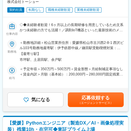
・長期間の研修を用意しているため職種未経験＆技術的な知識が
株式会社トーショー
全く無い方でも立ち上りが可能となっております。
変更の範囲：会社の定める業務
契約社員
転勤なし
職種未経験歓迎
業種未経験歓迎
・業界トップクラスの調剤システムやIoT製品を扱っており、業務
を通して最新の技術に触れることが可能です。
・正社員登用は前提の採用です。就業態度に問題がなければ原則
◇◆未経験者歓迎！6ヶ月以上の長期研修を用意しているため文系
登用となり、業界トップクラスシェアを誇る優良企業の正社員と
かつ未経験の方でも活躍！／調剤IoT機器といった最新技術のメン
して安定就業が可能です。（登用率98%、試験ノルマなし）
仕事内容
テナンスが可能！／原則転勤は無いため特定エリアで就業された
い方も歓迎！社会貢献性の高い仕事◆◇
＜勤務地詳細＞松山営業所住所：愛媛県松山市古川西2-8-1 西沢ビ
【同社の魅力】
ル103号勤務地最寄駅：伊予鉄郡中線／鎌田駅受動喫煙対策：屋
◆医療業界に貢献：
【はじめに】
勤務地
内全面禁煙変更の範囲：会社の定める事業所（リモートワーク含
最新のIoT技術に注力しており、これまで人の手でアナログに行わ
【最寄り駅】
当ポジションはフィールドエンジニアと言われる、自社製品を購
む）
れていた薬剤管理を、全自動で管理、調整、計測、分包まで対応
市坪駅、土居田駅、余戸駅
入されたお客様先へ出向き、機械やシステムのメンテナンスを行
可能にしました。当社の製品やシステムが、24時間止めてはなら
う技術職となります。
＜予定年収＞350万円～500万円＜賃金形態＞月給制補足事項なし
ない医療現場の安心安全や、医療従事者の負担軽減に大きく貢献
メンテナンススキルの市場価値は上昇の一途を辿っており、同社
＜賃金内訳＞月額（基本給）：200,000円～280,000円固定残業手
しています。
で得られるスキルも例外ではありません。完全未経験から市場価
給与
当/月：40,000円～70,000円（固定残業時間33時間0分/月）超過し
◆高いシェアを持つ製品：
値を高める事ができる貴重な求人となります。
た時間外労働の残業手当は追加支給＜月給＞240,000円～350,000
調剤というニッチな分野で、業界トップクラスのシェアを誇る製
円（一律手当を含む）＜昇給有無＞有＜残業手当＞有＜給与補足
品が多数あります。寡占市場だからこそ、競合製品を使っている
【業務内容】
＞※給与詳細は、年齢・スキルを考慮し決定します。■昇給：年1
顧客からいかにシェアを獲得するか試行錯誤する面白さがありま
応募依頼する
同社のフィールドエンジニアとして主力製品である「全自動調剤
気になる
回■賞与：年2回年収420万円／30歳 経験5年年収500万円／32歳
す。
（エージェントサービス）
分包機」や「リアルタイム薬品管理装置」といった調剤IoT機器の
経験7年賃金はあくまでも目安の金額であり、選考を通じて上下す
メンテナンスを行います。
る可能性があります。月給(月額)は固定手当を含めた表記です。
変更の範囲：会社の定める業務
【業務詳細】
【愛媛】Pythonエンジニア（製造DX／AI・画像処理実
（1）メンテナンス契約を締結していただいているお客様に定期的
装）残業10h・在宅可◆東証プライム上場
に伺って機械の状態を確認調整する業務