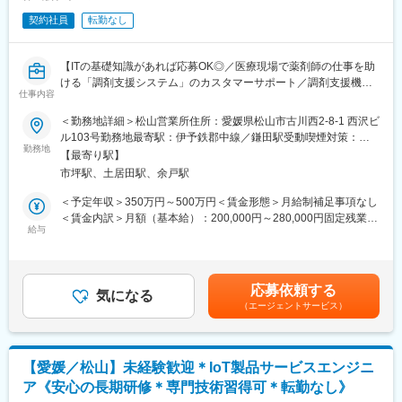
安心を獲得いただきます。
契約社員
転勤なし
変更の範囲：本文参照
■研修制度について：
先輩社員とのOJTもじっくり行っており、1人前になるまで手厚く
【ITの基礎知識があれば応募OK◎／医療現場で薬剤師の仕事を助
サポート致します。未経験の方でも安心してキャッチアップいた
ける「調剤支援システム」のカスタマーサポート／調剤支援機
だけるフォロー体制がございます。
仕事内容
器・システムで総合病院でのシェアNo.1】
また、年間カリキュラムに沿って適宜研修も実施しております。※
＜勤務地詳細＞松山営業所住所：愛媛県松山市古川西2-8-1 西沢ビ
機械を実際に解体したり、組み立てたりする研修や、実際にコー
【はじめに】
ル103号勤務地最寄駅：伊予鉄郡中線／鎌田駅受動喫煙対策：屋
ルセンターに届くお問い合わせ内容を把握していただくための研
当ポジションは自社販売している大型IoT製品や薬剤システムの運
勤務地
内全面禁煙変更の範囲：会社の定める事業所（リモートワーク含
修等。、
【最寄り駅】
用～保守を担うシステムエンジニア職となっております。未経験
む）
市坪駅、土居田駅、余戸駅
からチャレンジできる事に加えて、メーカー直雇用という貴重な
■整備士や異業界のメンテナンス経験をお持ちの方へ：
求人となっております。IT領域へキャリアチェンジされたい方歓
＜予定年収＞350万円～500万円＜賃金形態＞月給制補足事項なし
これまでの「機械構造を理解し、見立てる力」はそのまま活かせ
迎しております！
＜賃金内訳＞月額（基本給）：200,000円～280,000円固定残業手
ます。
給与
当/月：40,000円～70,000円（固定残業時間33時間0分/月）超過し
加えて、デジタル化・ネットワーク化が加速的に進む医療業界の
【業務内容】
た時間外労働の残業手当は追加支給＜月給＞240,000円～350,000
中でIT・ネットワーク知識が身につき、
お客様との仕様打合せや現地でのシステムカスタマイズも発生す
円（一律手当を含む）＜昇給有無＞有＜残業手当＞有＜給与補足
より専門性の高いサービスエンジニアへステップアップが可能で
るため、社内でのデスクワークが6割、お客様先での業務が4割ほ
＞※給与詳細は、年齢・スキルを考慮し決定します。■昇給：年1
す。
応募依頼する
どとなります。また、外部のITベンダーとの打ち合わせ等もある
気になる
回■賞与：年2回賃金はあくまでも目安の金額であり、選考を通じ
（エージェントサービス）
ため、関係者が多いのも当職種の特徴の一つとなります。
て上下する可能性があります。月給(月額)は固定手当を含めた表記
■緊急呼び出しについて：
最初は一つの製品を担当いただきシステムと製品専門性を高めて
です。
クリニックがお客様となる為、基本的に夜間に呼ばれることはあ
頂きますが、経験に応じて他のシステムや対応範囲を広げて頂き
りません。一方でイレギュラーな自体に備えて当番制（自宅待
ます。
機）を取り入れており、万が一、対応（出動）が発生した場合、
【愛媛／松山】未経験歓迎＊IoT製品サービスエンジニ
代休を取得します。一時対応はコールセンターで行っておりま
ア《安心の長期研修＊専門技術習得可＊転勤なし》
【ポジションの魅力】
す。