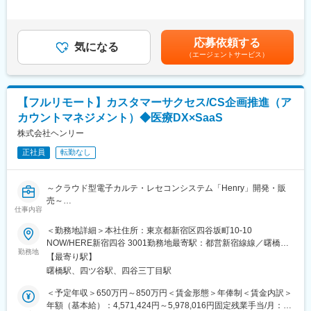
ドレスペースメーカ、手術支援ロボットなどを提供しています。
ネイティブのサービスローンチ直後にジョインいただくことにな
額＞416,666円～666,666円（12分割）＜昇給有無＞有＜残業手当
育児費用補助制度など、働きやすい環境を整えています。市場シ
るため、まずはオンプレ環境の開発からお任せしますが、ゆくゆ
＞無＜給与補足＞※記載年収はあくまで目安■営業職35歳、入社8
ェアの高い製品を扱い、社会貢献性の高い仕事に携わりたい方に
くは追加機能の企画からプロダクトの磨きこみまで裁量をもって
年目の場合固定年収 600万円 インセンティブ 400万円賃金は
おすすめです。
応募依頼する
取り組んでいただくことができる環境です。また、担当業務によ
気になる
あくまでも目安の金額であり、選考を通じて上下する可能性があ
（エージェントサービス）
っては、ユーザーやお客様とのヒアリングや折衝、要件定義など
ります。月給(月額)は固定手当を含めた表記です。
■評価制度：
の上流工程からシステム開発に携わることもできます。
社員の努力と成果を正当に評価するインセンティブ制度が充実し
ています。
■夜間勤務：
【フルリモート】カスタマーサクセス/CS企画推進（ア
100%達成の場合は3桁の支給が見込めます。
・定期メンテナンスなどで月に1-2回、30分から60分程度
カウントマネジメント）◆医療DX×SaaS
※ご入社後は経験やスキルに応じてお任せしていく予定（半年前後
■業務概要：
株式会社ヘンリー
想定）
医療機器の営業職として、医師や販売代理店と連携し、最適な治
療方法の提案を行います。新製品の特徴や効果を説明し、データ
正社員
転勤なし
分析を駆使して戦略的にアプローチします。また、手術に立ち会
変更の範囲：会社の定める業務
い、技術的なサポートも担当し、患者様の健康に貢献します。
～クラウド型電子カルテ・レセコンシステム「Henry」開発・販
売～
■職務詳細：
仕事内容
・医師への新製品提案／レクチャー
【募集背景】
・販売代理店との協力／教育
＜勤務地詳細＞本社住所：東京都新宿区四谷坂町10-10
「Henry」はリリースから3年が経ち、新規契約が着実に積み上が
・手術立ち会い／技術サポート
NOW/HERE新宿四谷 3001勤務地最寄駅：都営新宿線線／曙橋駅
るなかで、導入を終えた顧客群が急速に拡大しています。次のフ
・データ分析に基づく戦略的アプローチ
勤務地
受動喫煙対策：敷地内全面禁煙変更の範囲：会社の定める事業所
【最寄り駅】
ェーズで重要になるのが、これらの既存顧客に新機能を継続的に
（リモートワーク含む）
曙橋駅、四ツ谷駅、四谷三丁目駅
届け、現場で"使える状態"まで定着させていくことです。 そこで
■研修／フォロー体制：
今回、機能の提供設計と実行体制を強化するため、本ポジション
入社後、早期立ち上がりが可能な研修・OJT制度を完備。座学研
＜予定年収＞650万円～850万円＜賃金形態＞年俸制＜賃金内訳＞
の募集を開始しました。
修と先輩社員との同行で、着実に力をつけることができます。戦
年額（基本給）：4,571,424円～5,978,016円固定残業手当/月：