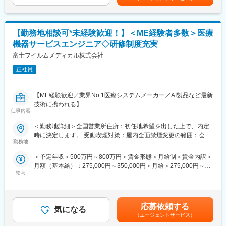
動を行っています。
主任：464万～営業係長：585万～※賞与を含んだ額となります。※
＊月ノルマは設けられておらず、自分のペースで業務が行えま
最短で2～3年、一般的には5年前後でのステップアップ賃金はあ
す。
■同社の特色：
くまでも目安の金額であり、選考を通じて上下する可能性があり
１、民間のシンクタンクの調査では、整形外科向けセラミックス
ます。月給(月額)は固定手当を含めた表記です。
【勤務地相談可*未経験歓迎！】＜ME経験者多数＞医療
【営業先】
人工骨販売金額では国内シェアトップクラス。
■訪問先は看護部や施設部、医事課の方々などをはじめとした医療
機器サービスエンジニア◇研修制度充実
２、入社と同時に有給休暇を比例付与。社員の産休育休取得率お
従事者になります。
富士フイルムメディカル株式会社
よび復職率は契約社員を含め100％。
※割合は既存2割、新規8割となります。仕事に慣れた場合、直行
３、従業員からのアイデアや提案を賞賛。主体性のある方はやり
直帰やテレワークを使いながら就業いただくことも可能です。
正社員
がいを感じられます。
※営業だけではなく、保守契約更新・簡単な修理メンテナンス・パ
４、社内は社長、副社長問わず「さん」付けで呼び合う風通しの
ートさんのフォローも行います。
良い風土があり、これまでの新卒社員の定着率は9割超と勤務しや
【ME経験歓迎／業界No.1医療システムメーカー／AI製品など最新
すい風土が整っています。
技術に携われる】
【配属先】
５、開発・製造～販売まで全て自社にて一気通貫で行っていま
仕事内容
医療現場を支えるサービスエンジニアに挑戦したい方募集！これ
東京本社もしくはオンラインで面接を行い、面接の中で配属先を
す。
までのご経験を、医療機器の設置・保守に活かせます。PACS（医
決定します。
＜勤務地詳細＞全国営業所住所：初任地希望を出した上で、内定
療用画像管理システム）やCT・MRIなどの高度な機器を扱い、病
▼配属先候補：
時に決定します。 受動喫煙対策：屋内全面禁煙変更の範囲：会社
変更の範囲：会社の定める業務
院の診断を支える重要な仕事です。最新のAI技術やネットワーク
横浜、千葉、仙台、札幌、名古屋、長野、大阪、広島、松山、福
勤務地
の定める事業所（リモートワーク含む）
システムにも関わるため、ITスキルも身につきます。
岡
＜予定年収＞500万円～800万円＜賃金形態＞月給制＜賃金内訳＞
■PACSとは
月額（基本給）：275,000円～350,000円＜月給＞275,000円～
レントゲン、CT、MRIなどで撮影したデジタルデータを保存・管
【未経験でも安心のフォロー体制】
給与
350,000円＜昇給有無＞有＜残業手当＞有＜給与補足＞【年収
理・共有するシステム
■入社後1週間～数か月程度は、当社の歴史や事業、製品知識を学
例】・28歳/520万円(入社3年・経験6年、手当含)：月給32万円・
https://www.fujifilm.com/jp/ja/healthcare/healthcare-it/it-
んでいただくと同時に、外部研修やeラーニングなどでより業務に
30歳/650万円(入社6年・経験10年、手当含)：月給33万円・35
imaging/enterprise-pacs
近しい内容も学んでいただきます。
歳/750万円(入社8年・経験11年、手当含)：月給37万円賃金はあく
■その後は、OJTにて先輩社員の営業に同行していただき、独り立
応募依頼する
気になる
までも目安の金額であり、選考を通じて上下する可能性がありま
■業務概要
ちまでは半年～1年程度を想定しております。
（エージェントサービス）
す。月給(月額)は固定手当を含めた表記です。
医療機器、医療画像処理機器、医療画像ネットワークシステムの