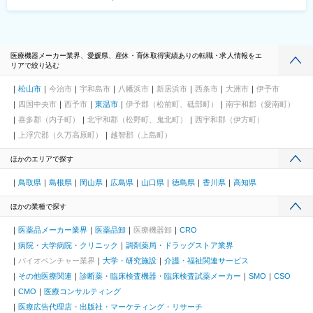
医療機器メーカー業界、愛媛県、産休・育休取得実績ありの転職・求人情報をエ
リアで絞り込む
松山市
今治市
宇和島市
八幡浜市
新居浜市
西条市
大洲市
伊予市
四国中央市
西予市
東温市
伊予郡（松前町、砥部町）
南宇和郡（愛南町）
喜多郡（内子町）
北宇和郡（松野町、鬼北町）
西宇和郡（伊方町）
上浮穴郡（久万高原町）
越智郡（上島町）
ほかのエリアで探す
鳥取県
島根県
岡山県
広島県
山口県
徳島県
香川県
高知県
ほかの業種で探す
医薬品メーカー業界
医薬品卸
医療機器卸
CRO
病院・大学病院・クリニック
調剤薬局・ドラッグストア業界
バイオベンチャー業界
大学・研究施設
介護・福祉関連サービス
その他医療関連
診断薬・臨床検査機器・臨床検査試薬メーカー
SMO
CSO
CMO
医療コンサルティング
医療広告代理店・出版社・マーケティング・リサーチ