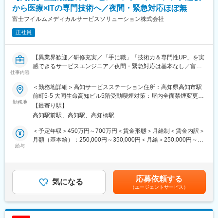
してもらう
から医療×ITの専門技術へ／夜間・緊急対応ほぼ無
健康に関する相談を受けていただきます。
など、人と直接関わりながら製品の魅力を伝える仕事です。
富士フイルムメディカルサービスソリューション株式会社
「人前で話すのが好き」「イベントが好き」な方は特に活躍でき
正社員
ます。
■働く環境：
【異業界歓迎／研修充実／「手に職」「技術力＆専門性UP」を実
営業未経験の方でも安心して成長いただける環境です。実際に、
感できるサービスエンジニア／夜間・緊急対応は基本なし／富士
営業未経験からスタートした社員も多く在籍しています。商品知
仕事内容
フイルムグループの安定基盤】
識はゼロからレクチャーや話し方・提案の仕方も先輩が丁寧にサ
＜勤務地詳細＞高知サービスステーション住所：高知県高知市駅
ポートいただけます。また慣れるまでは同行営業いたします。
■職務内容：
前町5-5 大同生命高知ビル5階受動喫煙対策：屋内全面禁煙変更の
富士フイルムグループが提供する医療機器の設置・保守・技術サ
勤務地
範囲：会社の定める事業所（リモートワーク含む）
■当社の製品（一部抜粋）：
【最寄り駅】
ポートを担当いただきます。
マッサージチェア：人気のコンパクトモデルから豊富な機能を備
高知駅前駅、高知駅、高知橋駅
既に導入されているクリニックを中心に、オンコール呼び出しを
えた最高峰モデルまで多種多様
含み1日2～3件程度の訪問で、点検・メンテナンス・不具合対応
＜予定年収＞450万円～700万円＜賃金形態＞月給制＜賃金内訳＞
▽SYNCA（シンカ）上質で健康なライフスタイルを提案する美容
を行います。
月額（基本給）：250,000円～350,000円＜月給＞250,000円～
健康ブランドhttps://www.synca-wellness.jp/
本ポジションは、「ただ直す」ではなく、「医療現場に貢献する
給与
350,000円＜昇給有無＞有＜残業手当＞有賃金はあくまでも目安
技術者」として機器・IT・ネットワークを横断した専門性を身に
の金額であり、選考を通じて上下する可能性があります。月給(月
★当社の魅力★
つけていける仕事です。
額)は固定手当を含めた表記です。
（1）安定的な基盤：
台湾上場企業のジョンソンヘルステック社が親会社（100％出
応募依頼する
■職務内容詳細：
気になる
資）です。海外資本も取り入れ、グローバル展開を進めておりま
（エージェントサービス）
主にCR（デジタル画像診断システム・エックスレイフィルム自動
す。また70年の歴史がある中で、現代のライフスタイルに溶け込
現像機）X線撮影装置の設置、立上げ、定期点検、トラブルシュー
む新ブランドを展開するなど、成長を続けております。
ティング等の技術サポートがメインとなります。医療機関特有の
（2）成長が見込める業界：
効率的運用のご提案、開発部門へのフィードバック等、安心して