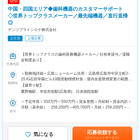
少子高齢化が進む一方で医療は発展したこともあり、‘健康志向や
NEW
ユーザーに同社の医療機器をご使用いただけるよう様々な側面か
セルフケア需要‘が高まっております。当社ではマッサージチェア
中国・四国エリア◆歯科機器のカスタマーサポート
らサービス＆サポートするポジションです。 サポート＆サービス
を主力に機能性×デザイン性を兼ね備えた製品ラインナップ強化に
の品質を高め、お客様にご提案することで、お客様からの信頼や
◇世界トップクラスメーカー／最先端機器／直行直帰
努めております。
安心を獲得いただきます。
◎
変更の範囲：会社の定める業務
デンツプライシロナ株式会社
■研修制度について：
先輩社員とのOJTもじっくり行っており、1人前になるまで手厚く
正社員
上場企業
サポート致します。未経験の方でも安心してキャッチアップいた
だけるフォロー体制がございます。
また、年間カリキュラムに沿って適宜研修も実施しております。※
【世界トップクラスの歯科医療機器メーカー／社有車貸与／退職
機械を実際に解体したり、組み立てたりする研修や、実際にコー
金制度あり】
仕事内容
ルセンターに届くお問い合わせ内容を把握していただくための研
修等。、
■業務内容
＜勤務地詳細＞広島ショールーム住所：広島県広島市中区立町2-
主に中国・四国エリアのお客様に対し、当社で展開しているセレ
25 IG石田学園ビル10階受動喫煙対策：屋内全面禁煙変更の範囲：
■整備士や異業界のメンテナンス経験をお持ちの方へ：
ック製品の活用方法に関するアドバイスや使用方法のトレーニン
勤務地
会社の定める事業所（リモートワーク含む）
【最寄り駅】
これまでの「機械構造を理解し、見立てる力」はそのまま活かせ
グなどを通して、お客様をサポートするポジションとなります。
鷹野橋駅、市役所前駅(広島県)、日赤病院前駅
ます。
※広島営業所を拠点として中国・四国エリアのお客様を担当いただ
加えて、デジタル化・ネットワーク化が加速的に進む医療業界の
きます。
＜予定年収＞350万円～550万円＜賃金形態＞月給制＜賃金内訳＞
中でIT・ネットワーク知識が身につき、
月額（基本給）：258,200円～405,700円＜月給＞258,200円～
より専門性の高いサービスエンジニアへステップアップが可能で
＜具体的に＞
給与
405,700円＜昇給有無＞有＜残業手当＞有＜給与補足＞※給与は経
す。
・顧客を対象とした当社製品であるセレックの購入前および導入
験・能力に応じ選考の過程を通じて決定します。ご経験やスキ
後の研修・使用方法トレーニングをサポート
ル、前職での給与などに応じて、実際の提示金額が上下する可能
■緊急呼び出しについて：
・セレックの設置についてサポート
性があります。賃金はあくまでも目安の金額であり、選考を通じ
応募依頼する
クリニックがお客様となる為、基本的に夜間に呼ばれることはあ
・展示会/セミナーの実施
気になる
て上下する可能性があります。月給(月額)は固定手当を含めた表記
（エージェントサービス）
りません。一方でイレギュラーな自体に備えて当番制（自宅待
・導入顧客へセレック以外の製品についての案内促進