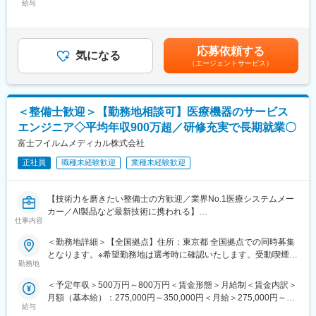
略的な営業活動を通じて、医師との折衝やデータ分析のスキルも
給与
160,714円～210,165円（固定残業時間45時間0分/月）超過した時
【業務概要】
磨かれます。
間外労働の残業手当は追加支給＜月額＞541,666円～708,333円
新機能を既存顧客へ届け、リリースから定着までを推進する役割
（12分割）（一律手当を含む）＜昇給有無＞有＜残業手当＞有＜
です。提供戦略の設計から関係者との合意形成、定着支援、フィ
■選考ポジション：
給与補足＞※面談を通じてスキル等をもとに決定します。賃金はあ
応募依頼する
ードバックの開発還元までを担い、加えてカスタマーサクセスが
これまでのご経験やご希望に合わせてご紹介いたします。
気になる
くまでも目安の金額であり、選考を通じて上下する可能性があり
（エージェントサービス）
中長期で機能し続ける仕組みづくりと担当顧客との関係性改善も
≪配属部門一例≫
ます。月給(月額)は固定手当を含めた表記です。
進めていただきます。
・Cardiac Rhythm Management
・Cardiac Ablation Solutions
【業務内容】
・Structural Heart
＜整備士歓迎＞【勤務地相談可】医療機器のサービス
・既存顧客への提供戦略を設計する（先行提供・段階展開・対象
・SPINE
エンジニア◇平均年収900万超／研修充実で長期就業〇
範囲・提供条件の定義）
・Neuro Vascular
・社内外の利害関係者（顧客・開発・セールス・サポート）との
富士フイルムメディカル株式会社
・Neuro Modulation 等
合意形成
正社員
職種未経験歓迎
業種未経験歓迎
・利用開始ガイド・注意事項・説明資料など、現場定着に必要な
変更の範囲：会社の定める業務
情報の整備・配信
・顧客フィードバックの収集・開発への還元・改善サイクルの実
【技術力を磨きたい整備士の方歓迎／業界No.1医療システムメー
行
カー／AI製品など最新技術に携われる】
・ハイタッチ／ロータッチを使い分けた顧客関係の維持・改善
仕事内容
医療現場を支える「サービスエンジニア」に挑戦したい整備士の
・カスタマーサクセス体制・オペレーション・ナレッジの企画・
方募集！整備士としての経験を、医療機器の設置・保守に活かせ
＜勤務地詳細＞【全国拠点】住所：東京都 全国拠点での同時募集
整備・推進
ます。PACSやCT・MRIなどの高度な機器を扱い、病院の診断を
となります。※希望勤務地は選考時に確認いたします。受動喫煙対
支える重要な仕事です。最新のAI技術やネットワークシステムに
勤務地
策：屋内全面禁煙変更の範囲：会社の定める事業所（リモートワ
【ポジション魅力】
も関わるため、ITスキルも身につきます。
ーク含む）
・基幹ERPとして、機能変更の業務影響が大きい領域で「提供を
＜予定年収＞500万円～800万円＜賃金形態＞月給制＜賃金内訳＞
成立させる」意思決定と推進を担える
月額（基本給）：275,000円～350,000円＜月給＞275,000円～
■PACSとは
・顧客の声を起点に、開発プロセスと現場運用の両方へ踏み込ん
給与
350,000円＜昇給有無＞有＜残業手当＞有＜給与補足＞【年収
レントゲン、CT、MRIなどで撮影したデジタルデータを保存・管