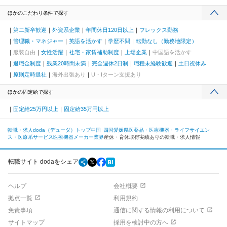
ほかのこだわり条件で探す
第二新卒歓迎
外資系企業
年間休日120日以上
フレックス勤務
管理職・マネジャー
英語を活かす
学歴不問
転勤なし（勤務地限定）
服装自由
女性活躍
社宅・家賃補助制度
上場企業
中国語を活かす
退職金制度
残業20時間未満
完全週休2日制
職種未経験歓迎
土日祝休み
原則定時退社
海外出張あり
U・Iターン支援あり
ほかの固定給で探す
固定給25万円以上
固定給35万円以上
転職・求人doda（デューダ）トップ
中国･四国
愛媛県
医薬品・医療機器・ライフサイエン
ス・医療系サービス
医療機器メーカー業界
産休・育休取得実績ありの転職・求人情報
転職サイト dodaをシェア
ヘルプ
会社概要
拠点一覧
利用規約
免責事項
通信に関する情報の利用について
サイトマップ
採用を検討中の方へ