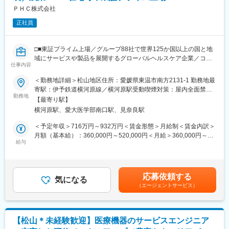
（2）メンテナンス契約の有無に関わらず全ての機械トラブルに対
ＰＨＣ株式会社
する緊急対応
正社員
（3）新しい機械を導入する際の導入設置作業
（4）メンテナンスに関する書類作成（保守契約更新、修理履歴・
機器状態報告書など）
□■東証プライム上場／グループ88社で世界125か国以上の国と地
域にサービスや製品を展開するグローバルヘルスケア企業／コロ
【ポジションの魅力】
仕事内容
ナ禍でのワクチン貯蔵で活躍／再生医療・バイオテクノロジー分
・長期間の研修を用意しているため職種未経験＆技術的な知識が
野で事業成長□■
＜勤務地詳細＞松山地区住所：愛媛県東温市南方2131‐1 勤務地最
全く無い方でも立ち上りが可能となっております。
寄駅：伊予鉄道横河原線／横河原駅受動喫煙対策：屋内全面禁煙
・業界トップクラスのIoT製品や医療システムに触れる事が可能で
■採用背景
勤務地
変更の範囲：会社の定める事業所（リモートワーク含む）
す。また、製品知識だけでなくメンテナンススキルも習得可能な
【最寄り駅】
PHCでは現在、「AX（AI Transformation）」を全社戦略として推
ため市場価値向上が可能です。
横河原駅、愛大医学部南口駅、見奈良駅
進しており、工場・設備・品質・生産計画までをデータとAIでつ
・正社員登用は前提の採用です。就業態度に問題がなければ原則
なぐ“自律型モノづくり”の実現を目指しています。
＜予定年収＞716万円～932万円＜賃金形態＞月給制＜賃金内訳＞
登用となり、業界トップクラスシェアを誇る優良企業の正社員と
今回のポジションでは、単なるデータ分析ではなく、
月額（基本給）：360,000円～520,000円＜月給＞360,000円～
して安定就業が可能です。（登用率98%、試験ノルマなし）
AIやデータ処理を実際の製造現場へ実装し、稼働する仕組みとし
給与
520,000円＜昇給有無＞有＜残業手当＞有＜給与補足＞※当社給与
て構築できるエンジニアを求めています。
規定により、経験・スキル等を考慮した上で決定いたします。賃
【同社の魅力】
設備データ収集、PLC連携、システム構築、AI実装まで一貫して
金はあくまでも目安の金額であり、選考を通じて上下する可能性
◆医療業界に貢献：
担い、将来的にはスマートファクトリーの中核を担っていただき
があります。月給(月額)は固定手当を含めた表記です。
最新のIoT技術に注力しており、これまで人の手でアナログに行わ
応募依頼する
ます。
気になる
れていた薬剤管理を、全自動で管理、調整、計測、分包まで対応
（エージェントサービス）
可能にしました。当社の製品やシステムが、24時間止めてはなら
■業務内容
ない医療現場の安心安全や、医療従事者の負担軽減に大きく貢献
・Pythonを用いた製造現場向けWeb／業務システム開発
しています。
・API連携によるデータ収集・統合システム構築
◆高いシェアを持つ製品：
【松山＊未経験歓迎】医療機器のサービスエンジニア
・SQLを用いたデータ処理・データ基盤開発
調剤というニッチな分野で、業界トップクラスのシェアを誇る製