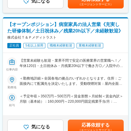
気になる
円/半期）賃金はあくまでも目安の金額であり、選考を通じて上下
売、メンテナンスまでを行っています。今では調剤薬局関係者で
（エージェントサービス）
■業務詳細
する可能性があります。月給(月額)は固定手当を含めた表記です。
当社を知らない方はおらず、調剤薬局でトップシェアクラスを誇
単なる製品営業ではなく新しい手術方法などを医師に紹介するな
り、医療に貢献しております。
ど、医療現場に入り込んだ提案が可能です。手術の立ち合いは、
また当社の強みは、社員一人一人の高い力量と、お客様への細や
基本1日1件で、手術時間は長くても3時間程度のものがほとんど
かな心づかいです。お客様の要望や困りごとに対しては丁寧に向
【オープンポジション】病室家具の法人営業《充実し
です。
き合い、社内の困りごとを抱えるメンバーには部署の垣根を超え
た研修体制／土日祝休み／残業20h以下／未経験歓迎》
医師から製品の開発提案を頂いた場合は、自社の開発部門と連
て助け合う社風です。
携・ディスカッションをするケースもあります。
株式会社Ｔ＆Ｐメディトラスト
変更の範囲：会社の定める業務
正社員
5名以上採用
職種未経験歓迎
業種未経験歓迎
・手術立ち合い・器械出しサポート
・医師への製品説明・手技提案
・医局説明会の企画運営とプレゼン
【営業未経験も歓迎・業界不問で安定の医療業界の営業職へ！／
・顧客フォローと販売・契約業務
年休120日・土日祝休み・月残業20h以下で働き方◎／入院中の病
・開発部門との改良・臨床導入連携
仕事内容
室環境を整えるポジションのため社会貢献性◎】
※営業担当には営業車が各自1台割り当てられ、原則は自宅から営
＜勤務地詳細＞全国各地の拠点のいずれかとなります。住所：ご
業先へ直行直帰のスタイルです。
【はじめに】
面接内にて配属先を決定いたします。 受動喫煙対策：屋内全面禁
大病院に向けて、病室家具の提案営業を行います。扱える製品は
勤務地
煙変更の範囲：会社の定める事業所
■休暇
テレビから病室家具まで幅広く、快適な病室づくりのコンサルテ
有休取得に関して、積極取得を掲げています。
＜予定年収＞350万円～500万円＜賃金形態＞月給制＜賃金内訳＞
ィングができる魅力的なポジションです。
長期休暇にも寛容であり、今年のGWは、30日・１日も休業日と
月額（基本給）：160,000円～220,000円固定残業手当/月：
し、長期休暇を会社として設定されておりました。
給与
70,000円（固定残業時間40時間0分/月）超過した時間外労働の残
【業務詳細】
業手当は追加支給＜月給＞230,000円～290,000円（一律手当を含
■一人の営業が担当する病院は平均10～30件です。
■組織体制：
む）＜昇給有無＞有＜残業手当＞有＜給与補足＞◇昇給年１回(人
■1日2～4件の病院を訪問し、看護師・患者さんに商品の使い心地
営業部門としては全国で約40名ほどが在籍。
事査定制度あり）◇賞与年2回（7月・12月月人事査定制度あり）
を病棟で試してもらいながら、それぞれの病院に合った提案をし
応募依頼する
各エリアごとに平均4名～5名のグループを編成し、全国で営業活
気になる
合計2.3か月分※初年度は満額支給されません※【モデル年収】営業
ていただきます。
（エージェントサービス）