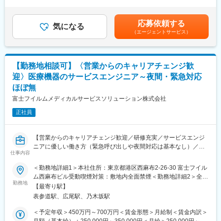
間外労働の残業手当は追加支給＜月額＞666,666円～1,000,000円
会計領域をリードする役割を担っていただきたいと考えていま
（12分割）（一律手当を含む）＜昇給有無＞有＜残業手当＞有＜
す。
給与補足＞※面談を通じてスキル等をもとに決定します。賃金はあ
応募依頼する
気になる
くまでも目安の金額であり、選考を通じて上下する可能性があり
（エージェントサービス）
■具体的な業務内容
ます。月給(月額)は固定手当を含めた表記です。
・月次・四半期・年次決算業務
・業務フローの設計・改善・標準化
・会計システムおよび周辺オペレーションの整備
【勤務地相談可】〈営業からのキャリアチェンジ歓
・監査法人対応
迎〉医療機器のサービスエンジニア～夜間・緊急対応
・経営陣向けレポーティング資料の作成
ほぼ無
・各部門と連携した管理体制の構築・改善
・日常経理業務の運営および改善
富士フイルムメディカルサービスソリューション株式会社
・会計論点の整理および会計処理方針の検討
正社員
・税理士等の外部専門家との連携
・内部統制の整備・運用
・開示対応、IPO準備
【営業からのキャリアチェンジ歓迎／研修充実／サービスエンジ
ニアに優しい働き方（緊急呼び出しや夜間対応は基本なし）／医
※ご経験やご志向に応じてマネジメントやスペシャリストとしての
仕事内容
療IT領域の大手企業である富士フイルムグループ／福利厚生充実
キャリア構築が可能です
／企業都合の転勤ほぼ無】
＜勤務地詳細1＞本社住所：東京都港区西麻布2-26-30 富士フイル
■職務内容：
■ポジションの面白さ
ム西麻布ビル受動喫煙対策：敷地内全面禁煙＜勤務地詳細2＞全国
同グループの医療機器の設置や、既にご導入頂いているクリニッ
勤務地
・AI活用による業務自動化・高度化を積極的に推進しており、定
営業所住所：東京都 初任地希望を出した上で、内定時に決定しま
【最寄り駅】
クへの保守サポートを担当するサービスエンジニア職になりま
型業務の効率化だけでなく、より付加価値の高い業務へ注力でき
す。受動喫煙対策：屋内全面禁煙変更の範囲：会社の定める事業
表参道駅、広尾駅、乃木坂駅
す。1日の訪問頻度は点検、オンコール呼び出しを含み2～3件程
る環境があります
所（リモートワーク含む）
度になります。
・監査法人レビュー対応の立ち上げや内部統制整備など、事業成
＜予定年収＞450万円～700万円＜賃金形態＞月給制＜賃金内訳＞
■職務内容詳細：
長に伴う管理体制高度化の中核を担うことができます