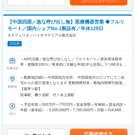
（エージェントサービス）
ます。
月・12月）※3～4ヶ月分（過去実績3.6ヶ月分）■年収例：・410万
円（23歳／入社1年目）・450万円（30歳／入社8年目）賃金はあ
■教育体制
くまでも目安の金額であり、選考を通じて上下する可能性があり
入社後は先輩社員との同行営業からスタートします。
ます。月給(月額)は固定手当を含めた表記です。
【中国四国／急な呼び出し無】医療機器営業 ◆フルリ
製品知識や業界知識、お客様対応の流れを学びながら徐々に担当
モート／国内シェアNo.1製品有／年休129日
顧客を引き継いでいきます。
独り立ち前には製品説明のロールプレイングなども実施してお
オスフェリオンバイオマテリアル株式会社
り、最長半年程度かけて育成を行うため、医療業界未経験の方で
正社員
も安心してチャレンジいただけます。
実際に食品業界や人材業界など、異業界出身者も多数活躍してい
ます。
～40代活躍／急な呼び出しなし／フルリモート／産休育休取得
率・復職率100％／将来的に大幅な年収UPも目指しつつWLBも担
■担当製品：
仕事内容
保できる環境～
薬を小分けにして包む「分包機」、薬品や分量が正しいかチェッ
＜勤務地詳細1＞中四国地方住所： 中四国地方のエリアにてご自
クをする「監査支援装置」、患者様へどんな薬を提供したかを一
★フルリモートで自宅から顧客先へ直行直帰の営業スタイル、全
宅からの直行直帰となります 受動喫煙対策：敷地内喫煙可能場所
括管理したり、薬の飲み合わせをチェックする「調剤支援システ
国どこでも勤務可能！
勤務地
あり＜勤務地詳細2＞本社住所：東京都渋谷区笹塚1-50-1 Daiwa
ム」等の製品です。
【最寄り駅】
★予定手術が大半のため緊急呼び出しはなし！
笹塚タワー受動喫煙対策：敷地内喫煙可能場所あり変更の範囲：
笹塚駅、幡ケ谷駅、代々木上原駅
★WLBを改善したくて入社している社員多数！
会社の定める事業所（リモートワーク含む）
■当社の魅力：
★セラミックス人工骨の国内シェアNo.1企業！
＜予定年収＞500万円～770万円＜賃金形態＞年俸制＜賃金内訳＞
調剤薬局は全国で約6.3万件あり、コンビニの数（約5.7万件）を
年額（基本給）：5,000,000円～7,700,000円＜月額＞416,666円
上回ります。調剤薬局の全店舗に必ず1台以上の分包機が導入され
■業務概要
給与
～641,666円（12分割）＜昇給有無＞有＜残業手当＞無＜給与補
ております。また、全国7千件以上ある病院にも必ず分包機は導入
整形外科向けの人工骨等を研究開発・製造する当社にて、膝・足
足＞※その方の経験・能力に応じて決定します。■残業手当：無
されており、調剤機器業界は非常に規模の大きい業界となりま
の関節に関連する人工骨並びに金属インプラント品の営業活動、
（事業場外みなし労働制適用）■インセンティブ（予定年収に含ま
す。
マーケティング業務のサポートをお任せいたします。
ず）：年2回。半期ごとに予算の達成に応じて支給。（0～100万
その中で当社は医療・薬科機器やシステムの設計から製造、販
応募依頼する