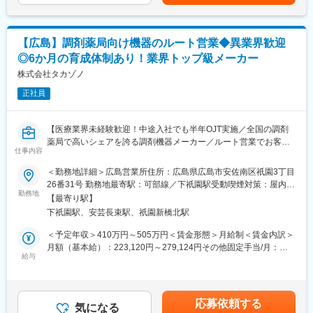
です。
機）を取り入れており、万が一、対応（出動）が発生した場合、
※売上数値目標はありません
代休を取得します。一時対応はコールセンターで行っておりま
す。
◇弊社取扱製品：セレック（歯科用CAD/CAMシステム）
【広島】調剤薬局向け機器のルート営業◆異業界歓迎
今最も歯科業界で注目を集めるデジタル機器となり、セラミック
◎6か月の育成体制あり！業界トップ級メーカー
変更の範囲：会社の定める業務
治療を即日で提供できる機器です。
（口腔内の様子を３D画像化できます）
株式会社タカゾノ
３D画像化したものから、歯と同じ色をしたセラミックブロック
正社員
を削り出し、歯を形成することができます。
※商品URL
【医療業界未経験歓迎！中途入社でも半年OJT実施／全国の調剤
https://www.dentsplysirona.com/ja-jp/discover/discover-by-
薬局で高いシェアを誇る調剤機器メーカー／ルート営業でお客様
category/cad-cam/cerec.html
仕事内容
とじっくり向き合う／業界トップ級シェア】
＜勤務地詳細＞広島営業所住所：広島県広島市安佐南区祇園3丁目
■当社の特徴
■業務内容：
26番31号 勤務地最寄駅：可部線／下祇園駅受動喫煙対策：屋内全
デンツプライシロナは消耗品から装置、テクノロジー、専門製品
調剤薬局や医療機関に対し、分包機や調剤支援システムなどの提
勤務地
面禁煙変更の範囲：会社の定める事業所
まで幅広い製品ブランドを保有しています。
【最寄り駅】
案営業を担当いただきます。
歯科クリニック等で利用される製品ラインナップが豊富で、顧客
下祇園駅、安芸長束駅、祇園新橋北駅
分包機とは、薬を患者様ごとに自動で小分けして包装する機械の
の様々な課題に対するソリューションや提案が可能です。
ことで、薬剤師の業務効率化・医療ミス防止・患者様の待ち時間
＜予定年収＞410万円～505万円＜賃金形態＞月給制＜賃金内訳＞
短縮に役立つ製品です。
月額（基本給）：223,120円～279,124円その他固定手当/月：
変更の範囲：会社の定める業務
既にお取引のあるお客様へのフォローを中心に行い、日々の運用
給与
15,000円固定残業手当/月：37,220円～45,960円（固定残業時間
状況やお困りごとをヒアリングしながら、新たな製品やシステム
20時間0分/月）超過した時間外労働の残業手当は追加支給＜月給
のご提案を行っていただきます。
＞275,340円～340,084円（一律手当を含む）＜昇給有無＞有＜残
また、販売代理店との情報交換や、薬局新規オープン時の店舗レ
業手当＞有＜給与補足＞※上記年収は平均賞与を含む金額です。給
応募依頼する
イアウト提案など、お客様の事業運営をサポートする役割も担い
気になる
与詳細は面接にて応相談。■昇給：年1回（4月）■賞与：年2回（6