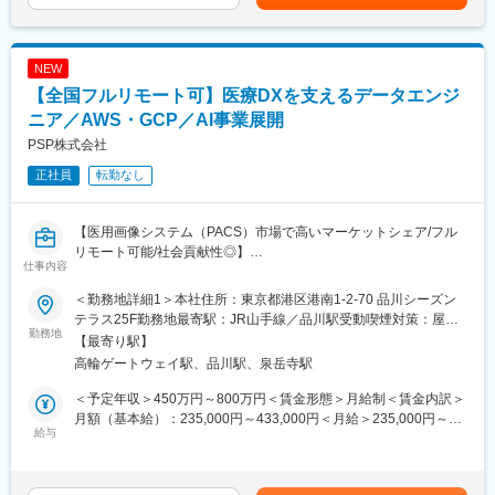
ます。月給(月額)は固定手当を含めた表記です。
富士フイルムグループの育成制度「＋STORY」で成長をサポー
ます。全国からリモートワークが可能な環境で、柔軟な働き方を
ト。ジョブローテーションや研修でキャリアの幅を広げられま
実現しています。経験豊富なメンバーと共に、医療業界に貢献で
す。
きるシステムの開発に取り組んでいただきます。
NEW
HP：https://fms-careers.fujifilm.com/environment/training/
【全国フルリモート可】医療DXを支えるデータエンジ
■当社の特徴：
変更の範囲：会社の定める業務
◇東証プライム市場に上場する「テクマトリックス株式会社」医
ニア／AWS・GCP／AI事業展開
療システム事業における中核子会社です。
PSP株式会社
◇当社では、主に医用画像診断支援システム（PACS）や放射線情
正社員
転勤なし
報管理システム（RIS）等の医用システムの開発から運営までを手
がけています。特に医用画像診断支援システム（PACS）は、医療
現場に貢献するPSPの主力商品の1つとなっています。
【医用画像システム（PACS）市場で高いマーケットシェア/フル
◇また、医療現場に貢献したいという当社の思いは、日本国内だ
リモート可能/社会貢献性◎】
けに留まらず、既に、シンガポールとタイに駐在所を置き、現地
仕事内容
の病院にアプローチを始めています。医用システム業界はここ数
■業務概要：
年急成長を遂げています。
＜勤務地詳細1＞本社住所：東京都港区港南1-2-70 品川シーズン
当社が新規事業として取り組んでいるデータ利活用事業に関わる
◇現在では病院内での使用から病院間の地域連携（地域医療）
テラス25F勤務地最寄駅：JR山手線／品川駅受動喫煙対策：屋内
開発業務を担当頂きます。
勤務地
等、将来へ向けた新たな展開が始まっており、医用システム業界
喫煙可能場所あり＜勤務地詳細2＞全国（ご自宅からのフルリモー
【最寄り駅】
全国の医療機関から収集される大規模医療データの基盤開発をお
が担う役割は今後ますます大きくなっていくと考えられます。
ト中心）住所：全国各地 受動喫煙対策：敷地内全面禁煙変更の範
高輪ゲートウェイ駅、品川駅、泉岳寺駅
任せします。AWS・GCP環境でのETL開発やデータ分析基盤、可
◇当社で働くことで、医用システムを通じて社会に貢献している
囲：会社の定める事業所（リモートワーク含む）
視化アプリケーション開発など、医療DXを支える新規事業の中核
という充実感や誇りを感じられることが魅力です。日々求められ
＜予定年収＞450万円～800万円＜賃金形態＞月給制＜賃金内訳＞
ポジションです。
る変化に対し、企業としても、個人としても成長していくことが
月額（基本給）：235,000円～433,000円＜月給＞235,000円～
給与
患者や医療従事者のためになることへ繋がっていくと当社では考
433,000円＜昇給有無＞有＜残業手当＞有＜給与補足＞※給与詳細
■募集部署からのメッセージ：
えています。
は、経験・スキル等を考慮の上、判断します。想定年収は25h分
当社は医用画像システムを中心にクラウドサービスを展開してい
の時間外手当を含んで計算しております。■昇給：年1回■賞与：
ます。