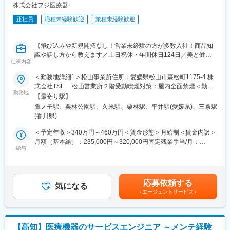
■サポート体制：不明な点は本部アプリケーションエンジニアおよ
株式会社フジ医療器
※愛媛県東温市での暮らしや仕事に関する社員インタビューはこち
びテクニカルサポートエンジニアがいるため、最初は専門的な知
ら：https://www.phchd.com/jp/phc/job/career/best-job-life
識はそこまで持っていなくても大丈夫です。スキルを備えたあと
正社員
職種未経験歓迎
業種未経験歓迎
は土日（当番制）に呼び出しはありますが一次対応はコールセン
変更の範囲：当社業務全般
ターが行い、現場での対応が必要な場合のみ、出勤します。また
【飛び込みや新規開拓なし！営業未経験の方が多数入社！商品知
呼び出し手当、待機手当、時間外出勤手当などはしっかり完備さ
識や話し方から教えます／土日祝休・年間休日124日／美と健康
れております。
仕事内容
を支える製品を展開】
■研修制度：各営業所の先輩社員とOJT形式で半年～1年程度かけ
て育成を行います。過去にも未経験の方も多く入社していますの
＜勤務地詳細1＞松山事業所住所：愛媛県松山市森松町1175-4 株
当社はマッサージチェアや補聴器など“美と健康”を支える製品をつ
でご安心ください。
式会社TSF 松山営業所２階受動喫煙対策：屋内全面禁煙＜勤務
くるメーカーです。この職種では、そうした製品を必要としてい
■長期的な就業可能：現在は勤続年数20年と在籍している方も多
勤務地
地詳細2＞高松営業所住所：香川県高松市今里町1-30-3 受動喫煙
【最寄り駅】
るお客様に分かりやすく紹介し、届ける仕事を担当します。
数おり年齢層も20歳～50歳とバランスよく活躍しています。自己
対策：屋内全面禁煙変更の範囲：会社の定める事業所
鷹ノ子駅、栗林公園駅、久米駅、栗林駅、平井駅(愛媛県)、三条駅
都合の退職も3~5％と大手日系メーカーと同様に非常に長く働け
(香川県)
■具体的には：
る環境です。
◎当社製品のおすすめ
■キャリアパス：機械だけでなく電気やIT・科学の知識も身に着け
＜予定年収＞340万円～460万円＜賃金形態＞月給制＜賃金内訳＞
既にお付き合いのあるお客様（JA様など）に対して、
ることができます。エンジニアのキャリアパスは無限であり、社
月額（基本給）：235,000円～320,000円固定残業手当/月：
「こんな商品があります」
内公募制度によりサービスマネージャーとして現場のマネジメン
給与
17,000円（固定残業時間10時間0分/月～8時間21分/月）超過した
「こう使うと、生活がもっと快適になります」
ト、本社工場での製品開発・改良、サービス体制の仕組み作りな
時間外労働の残業手当は追加支給＜月給＞252,000円～337,000円
といった形で、商品をご提案します。
ど積極的なキャリア構築が可能です。
（一律手当を含む）＜昇給有無＞有＜残業手当＞有＜給与補足＞※
※飛び込み営業や新規開拓はありません。
経験やスキルを考慮の上、当社規定により決定いたします。■昇
応募依頼する
メインで扱う商品は、補聴器や健康機器など。
変更の範囲：会社の定める業務
気になる
給：年1回■賞与：年2回賃金はあくまでも目安の金額であり、選
（エージェントサービス）
実際に商品に触れながら、その良さを伝えていきます。
考を通じて上下する可能性があります。月給(月額)は固定手当を含
めた表記です。
◎イベントの企画運営
展示会や体験イベントなどを企画し、来場された方に商品を体験
【高知】医療機器のサービスエンジニア ～メンテ経験