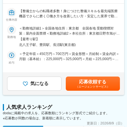
顧客から圧倒的な知名度があるだけでなく、業務を通して顧客と
深く接点を持てるため、営業職など社内連携を通して、顧客の検
【整備士からの転職者多数！身につけた整備スキルを最先端医療
査の質や生産性向上に貢献することができます。実際に本ポジシ
機器でさらに磨く◎働き方を改善したい方・安定した業界で勤務
ョンからの声で製品改良に繋がった事例が複数あり、オープンな
仕事内容
したい方にもおすすめ◆充実した研修教育体制でしっかりフォロ
環境、かつチーム全員で協力・分担する環境があります。
ー】
＜勤務地詳細1＞全国各地住所：東京都 全国各地 受動喫煙対
■働き方：
策：屋内全面禁煙＜勤務地詳細2＞本社住所：東京都日野市旭が丘
■業務内容：
勤務地
・月平均残業時間は20時間程度
4-7-127 勤務地最寄駅：JR中央線／豊田駅受動喫煙対策：屋内全
【最寄り駅】
医療画像診断装置（CT,MRI）、超音波診断装置や麻酔器、生体モ
・機器の新規設置は夕方～夜にかけて行うケースが月に数回あり
面禁煙変更の範囲：会社の定める事業所（リモートワーク含む）
北八王子駅、豊田駅、長沼駅(東京都)
ニターを展開する同社のサービスステーションの一員として、下
得ます。また大型連休など、医療機関がお休みの際に作業が集中
記のような業務をお任せします。
します。夜間/休日の対応は週単位でチームで当番制で行ってお
＜予定年収＞450万円～700万円＜賃金形態＞月給制＜賃金内訳＞
・医療装置の保守 修理、点検等メンテナンス
り、特定の人員が多くならないようにしています。また、当番や
月額（基本給）：225,000円～325,000円＜月給＞225,000円～
・機器導入後の技術支援や購入前後のサポート
給与
緊急対応などで夜間/休日勤務を行なった場合は翌日半休や代休な
325,000円＜昇給有無＞有＜残業手当＞有＜給与補足＞※過去のご
・技術的な問い合わせ対応
どを必ず取得いただくのが前提です。
経験・スキルにより検討いたします。■昇給：年1回（4月） ■賞
※マニュアルは英語ですが、翻訳サービスを用いたり、技術力を身
与：年3回（季節賞与7月・12月、業績賞与翌年3月） 賃金はあく
に着けることで自然と対応が可能になりますのでご安心くださ
■研修体制：
までも目安の金額であり、選考を通じて上下する可能性がありま
応募依頼する
い。
気になる
入社後6か月間は東京本社での研修を予定しております。（遠方の
す。賃金はあくまでも目安の金額であり、選考を通じて上下する
（エージェントサービス）
方は住居を手配します。）取り扱い製品数は多いですが、支店配
可能性があります。月給(月額)は固定手当を含めた表記です。
■就業環境：
属後も先輩社員との同行を通して業務習得していただくため、業
年間を通しての残業時間は平均して30～40時間となっておりま
界未経験であっても一人立ちできるよう研修体制を整えておりま
す。
す。
人気求人ランキング
スキルを備えたあとは土日や夜間（当番制）に呼び出し（月2, 3回
dodaに掲載中の求人を、応募数順にランキング形式でご紹介します。
程度）はありますが、一次対応はコールセンターが行い、現場で
※応募数が同数の場合は、新着順に表示しています。
の対応が必要な場合のみ、出勤します。
変更の範囲：会社の定める業務
また呼び出し手当、待機手当、時間外出勤手当などはしっかり完
更新日：
2026/8/9（日）