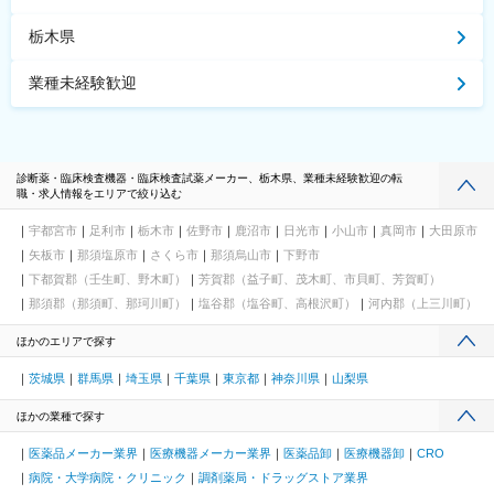
栃木県
業種未経験歓迎
診断薬・臨床検査機器・臨床検査試薬メーカー、栃木県、業種未経験歓迎の転
職・求人情報をエリアで絞り込む
宇都宮市
足利市
栃木市
佐野市
鹿沼市
日光市
小山市
真岡市
大田原市
矢板市
那須塩原市
さくら市
那須烏山市
下野市
下都賀郡（壬生町、野木町）
芳賀郡（益子町、茂木町、市貝町、芳賀町）
那須郡（那須町、那珂川町）
塩谷郡（塩谷町、高根沢町）
河内郡（上三川町）
ほかのエリアで探す
茨城県
群馬県
埼玉県
千葉県
東京都
神奈川県
山梨県
ほかの業種で探す
医薬品メーカー業界
医療機器メーカー業界
医薬品卸
医療機器卸
CRO
病院・大学病院・クリニック
調剤薬局・ドラッグストア業界