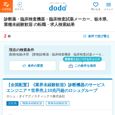
会員登録
ログイン
気になる
メニュー
診断薬・臨床検査機器・臨床検査試薬メーカー、栃木県、
業種未経験歓迎
の転職・求人検索結果
2
条件で並び替え
件
現在の検索条件
[勤務地]栃木県 [業種]診断薬・臨床検査機器・臨床検査試薬メーカー-医薬品・医療機器・ライフサイエンス・医療系サービス [こだわり条件ピックアップ]業種未経験歓迎 [詳細条件](募集・採用情報)業種未経験歓迎
新着求人をいつでもチェック
条件の変更
この条件を保存
【全国配置】《業界未経験歓迎》診断機器のサービス
エンジニア＊世界売上10兆円超のロシュグループ
ロシュ・ダイアグノスティックス株式会社
正社員
職種未経験歓迎
業種未経験歓迎