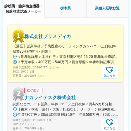
備されております。
診断薬・臨床検査機器・
こちらはスキルを備えられたことが確認できたのちに入ることに
栃木県
業種未経験歓迎
臨床検査試薬メーカー
なりますので、新人の内から対応を求められることはありませ
ん。
■サポート体制：
不明な点は本部アプリケーションエンジニアなどがいるため、最
株式会社プリメディカ
初は専門的な知識はそこまで持っていなくても大丈夫です。
【港区】営業事務／予防医療のリーディングカンパニー/土日祝休/
■研修制度：
残業20H程/在宅・副業可
各営業所の先輩社員とOJT形式で半年～1年程度かけて育成を行い
＜勤務地詳細＞本社住所：東京都港区芝5-26-20 勤務地最寄駅：都営大江戸線／大門駅受動喫煙対策：屋内全面禁煙変更の範囲：会社の定める事業所（リモートワーク含む）
ます。過去にも未経験の方も多く入社していますのでご安心くだ
＜予定年収＞400万円～540万円＜賃金形態＞年俸制特記事項なし＜賃金内訳＞年額（基本給）：3,210,000円～4,653,360円固定残業手当/月：65,462円～112,220円（固定残業時間30時間0分/月）超過した時間外労働の残業手当は追加支給＜月額＞332,962円～500,000円（12分割）（一律手当を含む）＜昇給有無＞有＜残業手当＞有賃金はあくまでも目安の金額であり、選考を通じて上下する可能性があります。月給(月額)は固定手当を含めた表記です。
さい。
掲載予定期間：
2026/7/27（月）
〜
2026/10/25（日）
■長期的な就業可能：
気になる
更新日：
2026/8/8（土）
現在は勤続年数20年と在籍している方も多数おり年齢層も20歳～
50歳とバランスよく活躍しています。
締切間近
自己都合の退職も3~5％と大手日系メーカーと同様に非常に長く
働ける環境です。
ナカライテスク株式会社
試薬などのルート営業／年休126日／土日祝休／賞与5カ月分超
■キャリアパス：
【東京・横浜・京都・大阪／転勤なし】U・Iターン歓迎■東京営業所東京都新宿区百人町2-19-13＜アクセス＞JR「新大久保駅」から徒歩6分■横浜営業所神奈川県横浜市中区太田町6-84-2 大樹生命横浜桜木町ビル1F＜アクセス＞横浜高速鉄道「馬車道駅」から徒歩3分JR「桜木町駅」から徒歩7分■本社営業所（京都市）京都市中京区二条通烏丸西入東玉屋町498＜アクセス＞地下鉄 烏丸線「烏丸御池駅」から徒歩5分■大阪営業所大阪府吹田市出口町4-1＜アクセス＞JR「吹田駅」から徒歩8分※原則、転居を伴う転勤はありません。※受動喫煙対策：屋内全面禁煙（屋上に喫煙スペースあり）
機械だけでなく電気やITの知識も身に着けることができます。
年収780万円／38歳 課長職 経験16年 年収550万円／30歳 ルート営業職 経験8年
エンジニアのキャリアパスは無限であり、社内公募制度によりサ
掲載予定期間：
2026/6/1（月）
〜
ービスマネージャーとして現場のマネジメント、本社工場での製
2026/8/16（日）
品開発・改良、サービス体制の仕組み作りなどキャリア構築が可
気になる
更新日：
2026/8/7（金）