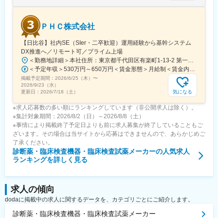
能です。
変更の範囲：会社の定める業務
ＰＨＣ株式会社
【日比谷】社内SE（SIer・二卒歓迎）運用経験から基幹システム
DX推進へ／リモート可／プライム上場
＜勤務地詳細＞本社住所：東京都千代田区有楽町1-13-2 第一生命日比谷ファースト15F受動喫煙対策：屋内全面禁煙変更の範囲：会社の定める事業所（リモートワーク含む）
＜予定年収＞530万円～650万円＜賃金形態＞月給制＜賃金内訳＞月額（基本給）：284,000円～345,000円＜月給＞284,000円～345,000円＜昇給有無＞有＜残業手当＞有＜給与補足＞※当社給与規定により、経験・スキル等を考慮した上で決定いたします。賃金はあくまでも目安の金額であり、選考を通じて上下する可能性があります。月給(月額)は固定手当を含めた表記です。
掲載予定期間：
2026/6/25（木）
〜
2026/9/23（水）
気になる
更新日：
2026/7/18（土）
※求人応募数の多い順にランキングしています（非公開求人は除く）。
※集計対象期間：2026/8/2（日）～2026/8/8（土）
※事情により掲載終了予定日よりも前に求人募集が終了していることもご
ざいます。その場合は当サイトから応募はできませんので、あらかじめご
了承ください。
診断薬・臨床検査機器・臨床検査試薬メーカー
の人気求人
ランキングを詳しく見る
求人の傾向
dodaに掲載中の求人に関するデータを、カテゴリごとにご紹介します。
診断薬・臨床検査機器・臨床検査試薬メーカー