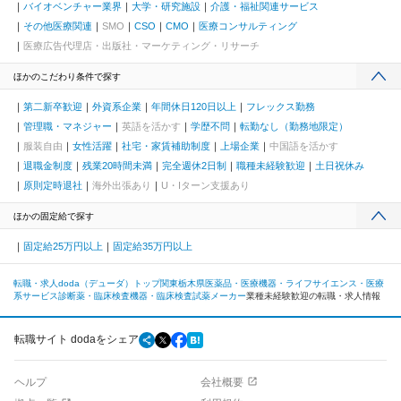
バイオベンチャー業界
大学・研究施設
介護・福祉関連サービス
その他医療関連
SMO
CSO
CMO
医療コンサルティング
医療広告代理店・出版社・マーケティング・リサーチ
ほかのこだわり条件で探す
第二新卒歓迎
外資系企業
年間休日120日以上
フレックス勤務
管理職・マネジャー
英語を活かす
学歴不問
転勤なし（勤務地限定）
服装自由
女性活躍
社宅・家賃補助制度
上場企業
中国語を活かす
退職金制度
残業20時間未満
完全週休2日制
職種未経験歓迎
土日祝休み
原則定時退社
海外出張あり
U・Iターン支援あり
ほかの固定給で探す
固定給25万円以上
固定給35万円以上
転職・求人doda（デューダ）トップ
関東
栃木県
医薬品・医療機器・ライフサイエンス・医療
系サービス
診断薬・臨床検査機器・臨床検査試薬メーカー
業種未経験歓迎の転職・求人情報
転職サイト dodaをシェア
ヘルプ
会社概要