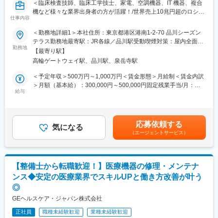
＜臨床検査技師、臨床工学技士、家電、空調機器、IT 機器、複合
機など様々な業界出身者の方が活躍！/世界売上10兆円超のロシュ
仕事内容
グループ/PCR検査を開発したメーカー/キャリア入社6割/月平均残
業20時間/夜間呼び出しほとんどなし/直行直属/研修体制充実＞
＜勤務地詳細1＞本社住所：東京都港区港南1-2-70 品川シーズン
テラス勤務地最寄駅：JR各線／品川駅受動喫煙対策：屋内全面禁
■求人概要：
勤務地
煙＜勤務地詳細2＞全国（エリア確約不可）住所：全国いずれかの
【最寄り駅】
フィールドサービスエンジニア職として、当社製品の新規据付、
配属となります。 受動喫煙対策：敷地内喫煙可能場所あり変更の
高輪ゲートウェイ駅、品川駅、泉岳寺駅
保守点検をお任せいたします。コロナ禍以降、医療や検査の意義
範囲：会社の定める事業所（リモートワーク含む）
が更に高まりニーズが増加する中での増員採用となります。社会
＜予定年収＞500万円～1,000万円＜賃金形態＞月給制＜賃金内訳
貢献、顧客への価値向上意識が高く、自身の専門性を高めたい方
＞月額（基本給）：300,000円～500,000円固定残業手当/月：
にはおすすめのポジションです。
給与
51,936円～70,000円（固定残業時間20時間0分/月）超過した時間
外労働の残業手当は追加支給＜月給＞351,936円～570,000円（一
■業務内容：
律手当を含む）＜昇給有無＞有＜残業手当＞有＜給与補足＞※今ま
・当社検査機器の新規据付
でのご経験に応じ、決定します。賃金はあくまでも目安の金額で
応募依頼する
・ユーザー（臨床検査技師）に対する機器の操作説明
気になる
あり、選考を通じて上下する可能性があります。月給(月額)は固定
（エージェントサービス）
・当社検査機器の保守点検
手当を含めた表記です。
・緊急修理対応
・保守点検のスケジューリング、作業報告書の作成
※保守点検は契約締結や請求業務はありますが、契約目標などの予
【整備士から転職歓迎！】医療機器の修理・メンテナ
算はありません。
ンス◆安定の医療業界でスキルUPと働き方改善が叶う
※緊急時の一次対応はコールセンターが対応です。二次対応として
◎
後日修理に訪問することがメインとなります。
GEヘルスケア・ジャパン株式会社
■担当製品・環境：
正社員
職種未経験歓迎
業種未経験歓迎
医療機関や検査センターで使用される臨床検査機器になります。