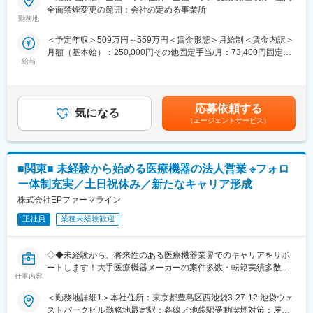
★医療従事者の経験が活かせる！次の新しいキャリアを築く！
・転勤は東北・関東などエリア単位内で限定することができ、一
全面禁煙変更の範囲：会社の定める事業所
＜2人に1人は未経験入社、75%は異業種からの転職者です＞
方的に配属エリアを決定されることもありません。
勤務地
※CSOとは…
＜予定年収＞509万円～559万円＜賃金形態＞月給制＜賃金内訳＞
＜医療従事者の方におススメの理由＞
医療機器・製薬メーカーのセールス領域を支援する業種です。自
月額（基本給）：250,000円その他固定手当/月：73,400円固定残
・身につけた医療知識や、臨床経験が活かせます！
社の社員を取引先企業に派遣し、派遣先の営業として活躍いただ
給与
業手当/月：101,200円（固定残業時間40時間0分/月）超過した時
・今までは、目の前の患者様を助ける仕事でしたが、これから
くことでメーカーを支援しています。
間外労働の残業手当は追加支給＜月給＞424,600円（一律手当を
は、自分の提案で多くの患者様を救うことができます！
（同社の正社員として、派遣先で就業するイメージです）
含む）＜昇給有無＞有＜残業手当＞有＜給与補足＞※能力・前給な
・営業や企業勤務が初めての方も安心◎最初の3か月は研修のみ。
どを考慮し、規定により決定します。※年収の他に別途日当（月額
現場配属後も、担当サポーターが伴走します。1人にしません！
■研修体制
応募依頼する
気になる
3～4万円）・諸手当有昇給：年1回★頑張りに応じて年収UP★赴
・東証プライム上場Gの安定基盤×内資系企業◎安定して働ける環
プロジェクトごとに異なりますが、同社または配属先のメーカー
（エージェントサービス）
任先の評価次第で大幅に年収をUPできます。（年2回業績給改
境です！
にて研修が十分にございます。
定）賃金はあくまでも目安の金額であり、選考を通じて上下する
プロジェクト配属後もマネージャーが丁寧に支援します。日々の
可能性があります。月給(月額)は固定手当を含めた表記です。
■職務内容：
仕事の悩みやキャリア相談だけでなく、業務に不安がある際など
■関東■ 未経験から始める医療機器の法人営業 ※フォロ
MR（医薬情報担当者）として、医師や医薬品卸へ訪問、医薬品に
もしっかりとケアします。業界でも特に支援が手厚いと評判で
関する情報提供を行います。
す。
ー体制充実／土日祝休み／新たなキャリア形成
株式会社EPファーマライン
＜MRとは＞
◇LINEの企業アカウントから、沿革・事業内容・先輩社員インタ
医薬品販売に際し、医師への医薬品の効果、効能、副作用を情報
正社員
業種未経験歓迎
ビュー等が閲覧可能です◇
提供がミッションです。
https://liff.line.me/1655046877-Gm8rqdqY/landing?
医薬品は「どの成分に、どのような効果があって、誰に使うと良
follow=%40124wcdmz&lp=SS7pcT&liff_id=1655046877-
◇◆未経験から、将来性のある医療機器業界でのキャリアをサポ
いのか」などの情報が付加されて、初めて効果的に使うことがで
Gm8rqdqY
ートします！大手医療機器メーカーの案件多数・転籍実績多数
きます。医師への適切な医薬品情報の提供を通じて、患者さんの
仕事内容
◇◆
治療、地域医療課題に貢献することができます。
変更の範囲：会社の定める業務
＜勤務地詳細1＞本社住所：東京都豊島区西池袋3-27-12 池袋ウェ
【はじめに／CSOとは】
■安心の研修体制：
ストパークビル勤務地最寄駅：各線／池袋駅受動喫煙対策：屋内