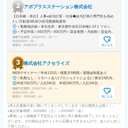
アポプラスステーション株式会社
■手厚い福利厚生
・外勤手当（1日1,500円）
【日本橋・本社】人事※給与計算・社保◆給与計算の専門性を高め
・社宅制度（家賃60％会社負担）※条件あり
たい方歓迎/WLB◎/在宅勤務制度有
・転勤時の引越し費用負担
＜勤務地詳細＞本社住所：東京都中央区日本橋2-14-1 フロントプレイス日本橋勤務地最寄駅：各線／日本橋駅受動喫煙対策：敷地内喫煙可能場所あり変更の範囲：会社の定める事業所
・単身赴任手当／帰省補助
＜予定年収＞450万円～600万円＜賃金形態＞月給制＜賃金内訳＞月額（基本給）：243,000円～330,300円固定残業手当/月：57,000円～77,700円（固定残業時間30時間0分/月）超過した時間外労働の残業手当は追加支給＜月給＞300,000円～408,000円（一律手当を含む）＜昇給有無＞有＜残業手当＞有＜給与補足＞※上記金額にスキル・ご経験に応じて加算する可能性がございます※給与詳細は、経験・スキルを考慮した上で決定。■昇給：年1回（4月）賃金はあくまでも目安の金額であり、選考を通じて上下する可能性があります。月給(月額)は固定手当を含めた表記です。
掲載予定期間：
■当社の特徴
2026/7/27（月）
〜
2026/10/25（日）
研修終了後は各製薬メーカーのプロジェクトに配属される『コン
気になる
更新日：
2026/7/27（月）
クラクトMR』。配属期間は平均2～3年程。
新薬案件を中心にプロジェクトが豊富にあり、成長機会が広がり
ます。
株式会社アクセライズ
■豊富なキャリアパス
WEBデザイナー／年休125日／残業月5時間／退職金制度あり
がんや希少疾患の医薬品担当など専門性を深めるキャリアや、マ
◇転勤なし・リモートあり(プロジェクトによる)◇東京23区内を中心としたプロジェクト先▽勤務エリア・東京都内を中心とした一都三県・東京23区内のプロジェクトが中心・プロジェクトによりリモートワークあり・千葉、埼玉、神奈川にも案件あり。強制はなし。■東京本社／東京都千代田区神田小川町1-5-1 神田御幸ビル8F
ネジメント・人材育成など多様なキャリアパスが可能。実際に社
年収700万円／入社5年目 年収590万円／入社3年目
内でキャリアチェンジして活躍している社員も多数います。
掲載予定期間：
2026/7/30（木）
〜
2026/10/28（水）
変更の範囲：会社の定める業務
気になる
更新日：
2026/8/5（水）
※求人応募数の多い順にランキングしています（非公開求人は除く）。
※集計対象期間：2026/8/1（土）～2026/8/7（金）
※事情により掲載終了予定日よりも前に求人募集が終了していることもご
ざいます。その場合は当サイトから応募はできませんので、あらかじめご
了承ください。