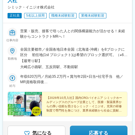
入社
シミック・イニジオ株式会社
正社員
5名以上採用
職種未経験歓迎
業種未経験歓迎
営業・販売、接客で培った人との関係構築能力が活かせる！未経
験からコントラクトMRへ！
仕事内容
全国主要都市／全国各地日本全国（北海道-沖縄）を8ブロックに
区分 初任地(1st プロジェクト)は希望のブロック選択可。（※6都
勤務地
道府県以上、ブロック内での転居は必須） ※2ブロック以上の広
【最寄り駅】
域内転勤可能な場合は入社一時金支給2ndプロジェクト以降は4ブ
大崎広小路駅、五反田駅、不動前駅
ロック以上での転勤が必須。■本社：〒141-0031 東京都品川区
西五反田7丁目7-7 SGスクエア【本社へのアクセス】 ・JR 山手線
年収620万円／月給35.2万円＋賞与年2回+日当+社宅手当 他／
「五反田駅」/都営地下鉄 浅草線「五反田駅」 徒歩6分・東急電
MR資格取得後
給与
鉄 池上線「大崎広小路駅」 徒歩5分 / 目黒線「不動前駅」
年収700万円／月給40.0万円＋賞与年2回+日当+社宅手当 他／
徒歩10分
MR経験5年目
【2026年10月入社】国内CROパイオニア シミックホー
ルディングスのグループ企業として、医療・製薬業界か
らの厚い信頼を受けるシミック・イニジオ。充実の研修
制度で専門性を身につけ、業界未経験から社会に貢献す
るスペシャリストを目指してみませんか。
気になる
応募する