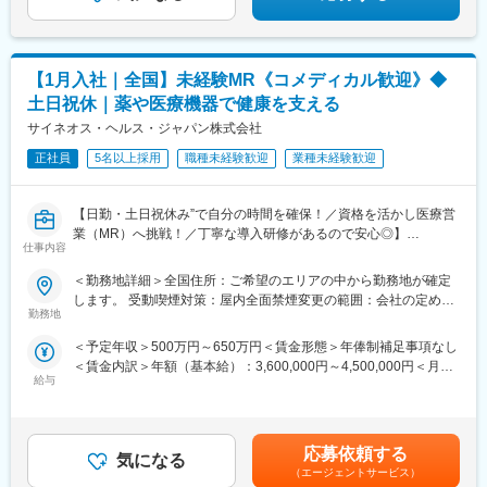
【1月入社｜全国】未経験MR《コメディカル歓迎》◆
土日祝休｜薬や医療機器で健康を支える
サイネオス・ヘルス・ジャパン株式会社
正社員
5名以上採用
職種未経験歓迎
業種未経験歓迎
【日勤・土日祝休み”で自分の時間を確保！／資格を活かし医療営
業（MR）へ挑戦！／丁寧な導入研修があるので安心◎】
仕事内容
《資格と想いがあれば活躍できる！》
＜勤務地詳細＞全国住所：ご希望のエリアの中から勤務地が確定
「誰かのためになる仕事がしたい」「社会貢献につながる仕事を
します。 受動喫煙対策：屋内全面禁煙変更の範囲：会社の定める
したい」という想いがあればOK！当社には、臨床経験を活かして
勤務地
事業所
医療営業にチャレンジし活躍しているメンバーが多数在籍してい
＜予定年収＞500万円～650万円＜賃金形態＞年俸制補足事項なし
ます。
＜賃金内訳＞年額（基本給）：3,600,000円～4,500,000円＜月額
これまでの経験を活かして新たなフィールドで活躍したい方を歓
給与
＞300,000円～375,000円（12分割）＜昇給有無＞有＜残業手当＞
迎いたします。
有＜給与補足＞同社は年俸制になります。別途以下のような手当
があります。・プロジェクト賞与：会社及び個人業績により変
《おススメポイント》
動・四半期一時金：10万円（四半期に1回、10万円程度支給）※た
■夜勤なし！日勤・土日祝休みで働き方改善・ワークライフバラン
応募依頼する
気になる
だし支給条件有。他、永続勤務報奨金（3年勤務5万円支給、5年
スの両立が叶う！
（エージェントサービス）
勤務10万円…）ございます。賃金はあくまでも目安の金額であ