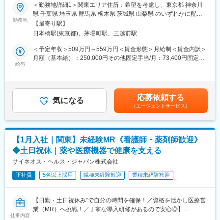
★本ポジションは、未経験から医療業界で活躍できます！
けながら実務習得
＜勤務地詳細1＞関東エリア住所：希望を考慮し、東京都 神奈川
・医療を通じて社会に貢献したい
▽キャリア形成（MR経験者スペシャリスト・管理職や本社管理職
県 千葉県 埼玉県 群馬県 栃木県 茨城県 山梨県 のいずれかに配属
・仕事を通じて学びを深め自己の成長を実感したい
へのキャリアアップ＆キャリアチェンジの可能性アリ）
勤務地
致します。受動喫煙対策：屋内全面禁煙＜勤務地詳細2＞本社住
【最寄り駅】
・専門職として知識、技能を身に付けたい
所：東京都中央区日本橋2-14-1 フロントプレイス日本橋勤務地最
日本橋駅(東京都)、茅場町駅、三越前駅
・内資系の安定企業で働きたい
■充実した研修制度
寄駅：各線／日本橋駅受動喫煙対策：敷地内喫煙可能場所あり変
という方にはおススメです！
・入社後3ヶ月は研修に専念（基礎から習得）
更の範囲：会社の定める事業所
＜予定年収＞509万円～559万円＜賃金形態＞月給制＜賃金内訳＞
＜2人に1人は未経験入社、75%は異業種からの転職者です＞
・全員未経験入社！同期とスタートできる環境
月額（基本給）：250,000円その他固定手当/月：73,400円固定残
・配属後もマネージャーや先輩MRが成長をサポート
給与
業手当/月：101,200円（固定残業時間40時間0分/月）超過した時
■職務内容：
間外労働の残業手当は追加支給＜月給＞424,600円（一律手当を
MR（医薬情報担当者）として、ドクターや医薬品卸へ訪問、医薬
■手厚い福利厚生
含む）＜昇給有無＞有＜残業手当＞有＜給与補足＞※能力・前給な
品に関する情報提供を行います。
・外勤手当（1日1,500円）
どを考慮し、規定により決定します。※年収の他に別途日当（月額
応募依頼する
・社宅制度（家賃60％会社負担）※条件あり
気になる
3～4万円）・諸手当有昇給：年1回★頑張りに応じて年収UP★赴
（エージェントサービス）
＜MRとは＞
・転勤時の引越し費用負担
任先の評価次第で大幅に年収をUPできます。（年2回業績給改
医薬品販売に際し、医師への医薬品の効果、効能、副作用を情報
・単身赴任手当／帰省補助
定）賃金はあくまでも目安の金額であり、選考を通じて上下する
提供がミッションです。
可能性があります。月給(月額)は固定手当を含めた表記です。
医薬品は「どの成分に、どのような効果があって、誰に使うと良
■当社の特徴
【1月入社｜関東】未経験MR《看護師・薬剤師歓迎》
いのか」などの情報が付加されて、初めて効果的に使うことがで
研修終了後は各製薬メーカーのプロジェクトに配属される『コン
◆土日祝休｜薬や医療機器で健康を支える
きます。医師への適切な医薬品情報の提供を通じて、患者さんの
クラクトMR』。配属期間は平均2～3年程。新薬を中心にプロジ
治療、地域医療課題に貢献することができます。
サイネオス・ヘルス・ジャパン株式会社
ェクトが豊富にあり、成長機会が広がります。
正社員
5名以上採用
職種未経験歓迎
業種未経験歓迎
■安心の研修体制：
■豊富なキャリアパス
・入社から3か月間：座学研修（導入教育）のみ
がんや希少疾患の医薬品担当など専門性を深めるキャリアや、マ
└医薬品や医療業界、営業方法についての知識を身につけます。
ネジメント・人材育成など多様なキャリアパスが可能。
【日勤・土日祝休み”で自分の時間を確保！／資格を活かし医療営
・導入教育終了後は、Web講義、e-Learning、集合研修を組み合
また、医薬品という景気に左右されにくい分野で専門知識が身に
業（MR）へ挑戦！／丁寧な導入研修があるので安心◎】
わせて行う、MR認定試験に100％を担保する対策講座がありま
つくため、将来にわたって活かせる市場価値の高いキャリアを築
仕事内容