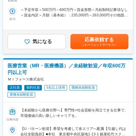
この求人は10月1日入社の求人となります
志向性やその時の環境に応じてや「１つの領域で専門性を高め
勤務地
県山梨県新潟県 長野県静岡県のいずれか予定受動喫煙対策：屋内
※入社後は合同研修からスタート
る」「幅広い疾患をカバーできるオールラウンダーになる」「本
全面禁煙変更の範囲：会社の定める事業所
＜予定年収＞500万円～600万円＜賃金形態＞月給制特記事項なし
入社月が決まっているため同期も多く安心してスタート可能
社部門（マネージャー、研修部門など）へのキャリアチェンジ」
＜賃金内訳＞月額（基本給）：235,000円～263,000円その他固定
など幅広いキャリアプランがあります。また、弊社のマネージャ
給与
手当/月：36,000円～43,000円＜月給＞271,000円～306,000円＜
＜MR（医薬情報担当者）とは＞
ーのほとんどは、MRからキャリアをチェンジしているメンバーで
昇給有無＞有＜残業手当＞無＜給与補足＞■上記年収には、社宅
医師や薬剤師に対して薬の情報を伝え、「正しく使ってもらうた
す。担当マネージャーが定期的に面談を行い、分からないことや
(当社負担分)と日当が含まれます。■社用車貸与と共にガソリン代
めのサポート」をする仕事です
将来のキャリアに関してサポートをしていきます。
を全額支給 ■賞与年2回（昨年度実績4.2ヶ月）、報酬改定年1回■
具体的には、「どんな病気に効くか（効果）／安全性（副作用や
応募依頼する
気になる
全国勤務が可能な方は、50万円の一時金を支給(3ヶ月の試用期間
注意点）／品質に問題はないか」をわかりやすく伝えます
《職種に関して》
（エージェントサービス）
後の翌月給与で支給)賃金はあくまでも目安の金額であり、選考を
また、現場で使われた際の声を聞き取り製薬会社へ届け、より良
■MRとは主に医師や薬剤師等へ、担当製品の情報提供を行いま
通じて上下する可能性があります。月給(月額)は固定手当を含めた
い薬づくりにも貢献します
す。担当施設の患者様に応じた情報提供や、担当製品の処方後の
表記です。
自分が関わった薬が患者様の治療につながり、感謝されるやりが
情報収集を行います。
医療営業（MR・医療機器）／未経験歓迎／年収600万
いのある仕事です
変更の範囲：会社の定める業務
円以上可
＼＼求人のポイント／／
ＭＩフォース株式会社
◎未経験から医療業界へ｜大手製薬会社のプロジェクトで働ける
◎3ヶ月研修＋OJTでゼロから育成｜専門性の高いキャリア形成
正社員
契約社員
5名以上採用
職種未経験歓迎
◎年収500万円～＋社宅補助あり｜収入アップ可能
業種未経験歓迎
◎異業種出身者（営業、接客、旅行・ホテル、介護、公務員、教
員など）が活躍中
【未経験から医療分野へ】専門性×社会貢献を両立できる仕事で、
■入社後の流れ
市場価値の高い新しいキャリアを。
仕事内容
▽約3ヶ月の研修（医療知識・業務理解）
▽現場配属（4ヶ月目～）※マネージャーなど周囲のサポートを受
【U・Iターン歓迎】希望を考慮して各エリアへ配属【引越し代は
けながら実務習得
会社全額負担】■本社 東京都中央区築地1-13-1 銀座松竹スクエ