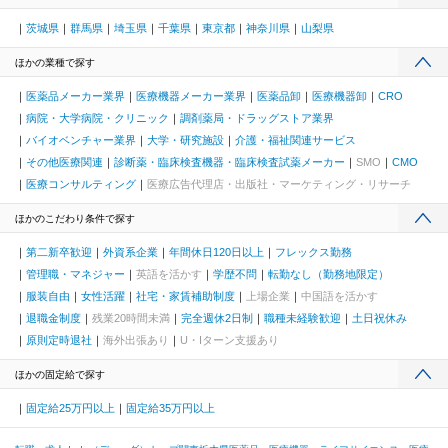
茨城県
群馬県
埼玉県
千葉県
東京都
神奈川県
山梨県
ほかの業種で探す
医薬品メーカー業界
医療機器メーカー業界
医薬品卸
医療機器卸
CRO
病院・大学病院・クリニック
調剤薬局・ドラッグストア業界
バイオベンチャー業界
大学・研究施設
介護・福祉関連サービス
その他医療関連
診断薬・臨床検査機器・臨床検査試薬メーカー
SMO
CMO
医療コンサルティング
医療広告代理店・出版社・マーケティング・リサーチ
ほかのこだわり条件で探す
第二新卒歓迎
外資系企業
年間休日120日以上
フレックス勤務
管理職・マネジャー
英語を活かす
学歴不問
転勤なし（勤務地限定）
服装自由
女性活躍
社宅・家賃補助制度
上場企業
中国語を活かす
退職金制度
残業20時間未満
完全週休2日制
職種未経験歓迎
土日祝休み
原則定時退社
海外出張あり
U・Iターン支援あり
ほかの固定給で探す
固定給25万円以上
固定給35万円以上