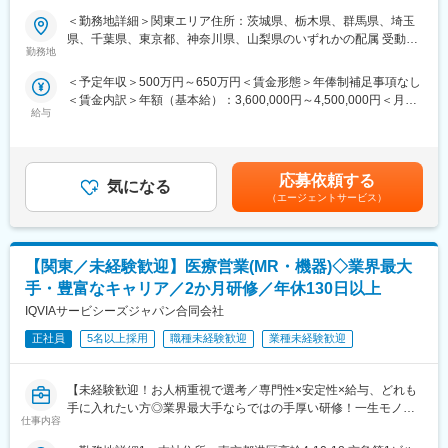
す。
くことが可能です。
《資格と想いがあれば活躍できる！》
＜勤務地詳細＞関東エリア住所：茨城県、栃木県、群馬県、埼玉
・現場配属後も月1回以上の面談を設けており、成果を出すための
「誰かのためになる仕事がしたい」「社会貢献につながる仕事を
県、千葉県、東京都、神奈川県、山梨県のいずれかの配属 受動喫
フォロー体制を整えております。
変更の範囲：会社の定める業務
したい」という想いがあればOK！当社には、臨床経験を活かして
勤務地
煙対策：屋内全面禁煙変更の範囲：会社の定める事業所
★入社同期がいるため、一緒に頑張れる環境です！専門性の高い
医療営業にチャレンジし活躍しているメンバーが多数在籍してい
営業職が目指せます。
＜予定年収＞500万円～650万円＜賃金形態＞年俸制補足事項なし
ます。
＜賃金内訳＞年額（基本給）：3,600,000円～4,500,000円＜月額
これまでの経験を活かして新たなフィールドで活躍したい方を歓
■魅力ポイント：
給与
＞300,000円～375,000円（12分割）＜昇給有無＞有＜残業手当＞
迎いたします。
＜安定性＞
有＜給与補足＞同社は年俸制になります。別途以下のような手当
・誰にとっても必要不可欠な医療業界は、景気の影響に左右され
があります。・プロジェクト賞与：会社及び個人業績により変
《おススメポイント》
にくく、安定した売上を誇っています。
動・四半期一時金：10万円（四半期に1回、10万円程度支給）※た
■夜勤なし！日勤・土日祝休みで働き方改善・ワークライフバラン
応募依頼する
・当社は、東証プライム上場以来、10期連続で増収中のクオール
気になる
だし支給条件有。他、永続勤務報奨金（3年勤務5万円支給、5年
スの両立が叶う！
（エージェントサービス）
グループに属しており、主力事業を担っています。
勤務10万円…）ございます。賃金はあくまでも目安の金額であ
■明確な評価制度あり！自身の成果や頑張りが客観的に評価され、
り、選考を通じて上下する可能性があります。月給(月額)は固定手
年収に反映されます。また、在籍年数が増えると永年勤続報奨金
＜社会貢献度の高さ＞
当を含めた表記です。
や四半期一時金などの手当もアップします。つまり、やりがいや
自身の売上・営業活動が患者さんのQOLの向上や病気から救うこ
【関東／未経験歓迎】医療営業(MR・機器)◇業界最大
努力がきちんと報われる報酬制度になっています。
とに繋がるため、やりがいをもって営業できます。
手・豊富なキャリア／2か月研修／年休130日以上
《丁寧な研修・支援体制で成長を応援！》
IQVIAサービシーズジャパン合同会社
＜頑張りは適切に評価＞
入社後は2カ月間の研修制度がありますので、未経験の方も安心し
成果に応じた評価制度が整っており、頑張り次第で大幅な年収UP
てご応募ください！同期社員と一緒に集中的に研修を行い、その
正社員
5名以上採用
職種未経験歓迎
業種未経験歓迎
も目指せます。
後配属先に応じた製品研修を行います。
※配属は入社後に確定する予定です。
■福利厚生（転勤を伴う場合）：
【未経験歓迎！お人柄重視で選考／専門性×安定性×給与、どれも
また、配属後も一人ひとりの知識とスキルレベルを上げるために
＜社宅制度（法人契約）＞
手に入れたい方◎業界最大手ならではの手厚い研修！一生モノの
様々な研修をご用意しています。
・家賃：一部会社負担
仕事内容
スキルを磨く／マーケ・コンサル・管理部門など将来のキャリア
・住居契約初期経費：会社負担（上限設定あり）
パス豊富】
《あなたの想いを実現する豊富なキャリアプランとサポート体