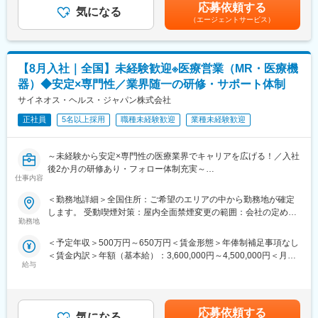
どを考慮し、規定により決定します。※年収の他に別途日当（月額
グループに属しており、主力事業を担っています。
応募依頼する
気になる
3～4万円）・諸手当有昇給：年1回★頑張りに応じて年収UP★赴
（エージェントサービス）
＜MRとは＞
任先の評価次第で大幅に年収をUPできます。（年2回業績給改
＜社会貢献度の高さ＞
医薬品販売に際し、医師への医薬品の効果、効能、副作用を情報
定）賃金はあくまでも目安の金額であり、選考を通じて上下する
自身の売上・営業活動が患者さんのQOLの向上や病気から救うこ
提供がミッションです。
可能性があります。月給(月額)は固定手当を含めた表記です。
とに繋がるため、やりがいをもって営業できます。
医薬品は「どの成分に、どのような効果があって、誰に使うと良
【8月入社｜全国】未経験歓迎※医療営業（MR・医療機
いのか」などの情報が付加されて、初めて効果的に使うことがで
＜頑張りは適切に評価＞
器）◆安定×専門性／業界随一の研修・サポート体制
きます。医師への適切な医薬品情報の提供を通じて、患者さんの
成果に応じた評価制度が整っており、頑張り次第で大幅な年収UP
治療、地域医療課題に貢献することができます。
サイネオス・ヘルス・ジャパン株式会社
も目指せます。
正社員
5名以上採用
職種未経験歓迎
業種未経験歓迎
■安心の研修体制：
■福利厚生（転勤を伴う場合）：
・入社から3か月間：座学研修（導入教育）のみ
＜社宅制度（法人契約）＞
└医薬品や医療業界、営業方法についての知識を身につけます。
・家賃：一部会社負担
～未経験から安定×専門性の医療業界でキャリアを広げる！／入社
・導入教育終了後は、Web講義、e-Learning、集合研修を組み合
・住居契約初期経費：会社負担（上限設定あり）
後2か月の研修あり・フォロー体制充実～
わせて行う、MR認定試験に100％を担保する対策講座がありま
仕事内容
・入居時の引越し費用：会社負担（会社指定業者）
【米国No.1CSO！日本だけでなく世界市場トップ級シェアの業界
す。
大手企業で安定就業】
＜勤務地詳細＞全国住所：ご希望のエリアの中から勤務地が確定
・現場配属後も月1回以上の面談を設けており、成果を出すための
します。 受動喫煙対策：屋内全面禁煙変更の範囲：会社の定める
フォロー体制を整えております。
変更の範囲：会社の定める業務
■ 仕事概要
勤務地
事業所（リモートワーク含む）
★入社同期がいるため、一緒に頑張れる環境です！専門性の高い
未経験から、医療業界の専門職であるMR（医薬情報担当者）とし
営業職が目指せます。
＜予定年収＞500万円～650万円＜賃金形態＞年俸制補足事項なし
てキャリアをスタートできるポジションです。
＜賃金内訳＞年額（基本給）：3,600,000円～4,500,000円＜月額
当社は製薬・医療機器メーカーの営業業務を担う
■魅力ポイント：
給与
＞300,000円～375,000円（12分割）＜昇給有無＞有＜残業手当＞
「CSO（Contract Sales Organization）」で、多くの未経験者が
＜安定性＞
有＜給与補足＞同社は年俸制になります。別途以下のような手当
MRとして活躍し、その後メーカー正社員へ転籍した実績も豊富で
・誰にとっても必要不可欠な医療業界は、景気の影響に左右され
があります。・プロジェクト賞与：会社及び個人業績により変
す。
にくく、安定した売上を誇っています。
動・四半期一時金：10万円（四半期に1回、10万円程度支給）※た
2カ月の集中研修で業界の基礎から学べるため、医療業界が初めて
応募依頼する
・当社は、東証プライム上場以来、10期連続で増収中のクオール
気になる