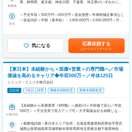
「誰かのためになる仕事がしたい」「社会貢献につながる仕事を
県、静岡県、東京都、神奈川県、千葉県、埼玉県のいずれかに配
営を行っているからこそマネージャーの目が行き届く環境を整え
したい」という想いがあればOK！当社には、臨床経験を活かして
勤務地
属となります。 受動喫煙対策：屋内全面禁煙変更の範囲：会社の
ることができ、顧客からの信頼が厚いためです。
医療営業にチャレンジし活躍しているメンバーが多数在籍してい
定める事業所
＜予定年収＞500万円～650万円＜賃金形態＞年俸制補足事項なし
ます。
■入社後も強力なバックアップが受けられます！
＜賃金内訳＞年額（基本給）：3,600,000円～4,500,000円＜月額
これまでの経験を活かして新たなフィールドで活躍したい方を歓
CSOは本部のバックアップ体制が何より重要です。1人のプロジ
給与
＞300,000円～375,000円（12分割）＜昇給有無＞有＜残業手当＞
迎いたします。
ェクトマネージャーが管理する営業は約20名程度であり、相談事
有＜給与補足＞同社は年俸制になります。別途以下のような手当
があればいつでも連絡できる距離感です。1～2カ月に一度の面談
があります。■プロジェクト賞与：会社及び個人業績により変動■
《おススメポイント》
も実施しており、日々の業務だけでなく中長期的な視点での相談
四半期一時金：10万円（四半期に1回、10万円程度支給）※ただし
■夜勤なし！日勤・土日祝休みで働き方改善・ワークライフバラン
応募依頼する
も可能です。また、クライアント・社内評価に基いた明確な評価
気になる
支給条件有。他、永続勤務報奨金（3年勤務5万円支給、5年勤務
スの両立が叶う！
（エージェントサービス）
制度により、キャリアや年収アップに向けた目標を定めやすい環
10万円…）ございます。賃金はあくまでも目安の金額であり、選
■明確な評価制度あり！自身の成果や頑張りが客観的に評価され、
境です。
考を通じて上下する可能性があります。月給(月額)は固定手当を含
年収に反映されます。また、在籍年数が増えると永年勤続報奨金
めた表記です。
や四半期一時金などの手当もアップします。つまり、やりがいや
少しでも医療業界でキャリア形成したい！というお気持ちのある
【東日本】未経験から＜医療×営業＞の専門職へ／市場
努力がきちんと報われる報酬制度になっています。
方は是非ご応募ください！
価値を高めるキャリア◆年収500万～／年休125日
《丁寧な研修・支援体制で成長を応援！》
シミック・イニジオ株式会社
変更の範囲：会社の定める業務
入社後は2カ月間の研修制度がありますので、未経験の方も安心し
てご応募ください！同期社員と一緒に集中的に研修を行い、その
正社員
5名以上採用
職種未経験歓迎
業種未経験歓迎
後配属先に応じた製品研修を行います。
※配属は入社後に確定する予定です。
【未経験から医療業界（MR職）へ挑戦×3ヶ月研修で安心／年収
また、配属後も一人ひとりの知識とスキルレベルを上げるために
500万～＋手当充実で収入アップ可／大手製薬会社を経験しなが
様々な研修をご用意しています。
仕事内容
ら成長／異業種出身者が活躍】
《あなたの想いを実現する豊富なキャリアプランとサポート体
＜勤務地詳細＞東日本エリア住所：北海道青森県秋田県岩手県宮
＜入社月について＞
制！》
城県山形県福島県茨城県栃木県群馬県埼玉県東京都千葉県神奈川