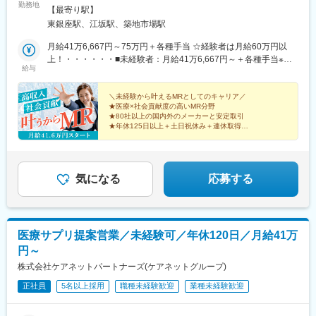
▽キャリア形成（MR経験者スペシャリスト・管理職や本社管理職
勤務地
ア9F■勤務エリア：（1）北海道：北海道（2）東北：青森・秋
【最寄り駅】
へのキャリアアップ＆キャリアチェンジの可能性アリ）
田・岩手・山形・宮城・福島（3）関東：東京・神奈川・千葉・埼
東銀座駅、江坂駅、築地市場駅
玉・茨城・栃木・群馬（4）甲信越：新潟・長野・山梨（5）東
■充実した研修制度
海：愛知・岐阜・三重・静岡（6）北陸：富山・石川・福井（7）
月給41万6,667円～75万円＋各種手当 ☆経験者は月給60万円以
・入社後3ヶ月は研修に専念（基礎から習得）
近畿：大阪・京都・滋賀・奈良・和歌山・兵庫（8）中国：岡山・
上！・・・・・・■未経験者：月給41万6,667円～＋各種手当※上
・全員未経験入社！同期とスタートできる環境
給与
広島・山口・島根・鳥取（9）四国：香川・徳島・高知・愛媛
記には固定残業代（7万9,114円～／30時間分）を含みます。※超
・配属後もマネージャーや先輩MRが成長をサポート
（10）九州：福岡・大分・宮崎・鹿児島・熊本・佐賀・長崎・沖
過分は別途全額支給いたします。◎手当を含めれば初年度から年
縄※勤務地限定～全国転勤（規定あり）の選択可能※配属エリアは
収600万円以上も可能！・・・・・・■経験者：月給60万円～75万
＼未経験から叶えるMRとしてのキャリア／
■手厚い福利厚生
★医療×社会貢献度の高いMR分野
希望を考慮して決定いたします。希望範囲外への転勤はありませ
円＋各種手当※上記には固定残業代（11万760円～／30時間分）を
・外勤手当（1日1,500円）
★80社以上の国内外のメーカーと安定取引
ん。※変更の範囲：会社の定める事業所（リモートワーク含む）
含みます。※超過分は別途全額支給いたします。＜年収例＞◎初年
★年休125日以上＋土日祝休み＋連休取得OK
・社宅制度（家賃60％会社負担）※条件あり
度年収は700万円以上！◎最大年収900万円以上も目指せる
★eラーニング・資格取得支援など研修充実
・転勤時の引越し費用負担
★初年度年収600万以上も可
♪・・・・・・＼社員の年収例／ 800万円／36歳（入社3年） 860
・単身赴任手当／帰省補助
万円／42歳（入社4年） 920万円／45歳（入社6年） ※諸手当含む
気になる
応募する
■当社の特徴
研修終了後は各製薬メーカーのプロジェクトに配属される『コン
クラクトMR』。配属期間は平均2～3年程。
新薬案件を中心にプロジェクトが豊富にあり、成長機会が広がり
ます。
医療サプリ提案営業／未経験可／年休120日／月給41万
円～
■豊富なキャリアパス
株式会社ケアネットパートナーズ(ケアネットグループ)
がんや希少疾患の医薬品担当など専門性を深めるキャリアや、マ
ネジメント・人材育成など多様なキャリアパスが可能。実際に社
正社員
5名以上採用
職種未経験歓迎
業種未経験歓迎
内でキャリアチェンジして活躍している社員も多数います。