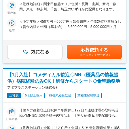
■業務内容
＜勤務地詳細＞関東甲信越エリア住所：長野・山梨、新潟、静
活動に専念できる環境です。
医療機器の営業担当者として、基幹病院などの医師や看護師など
岡、東京、神奈川、千葉、埼玉のいずれかに配属となります。 受
個人の予算はありますが、チーム内で助け合う社風が整ってお
医療従事者の方々と面談を行い、製品に関わる手技や情報提供な
勤務地
動喫煙対策：屋内全面禁煙変更の範囲：会社の定める事業所（リ
り、過度なプレッシャーなく顧客とじっくり関係構築が可能で
どの営業活動を行います。
モートワーク含む）
す。
＜予定年収＞450万円～550万円＜賃金形態＞年俸制特記事項なし
・身につくスキル
＜賃金内訳＞年額（基本給）：3,600,000円～5,000,000円＜月額
専門家へ提案・交渉する力を磨けます。単に説明する力だけでな
■働き方
給与
＞300,000円～416,666円（12分割）＜昇給有無＞有＜残業手当＞
く、相手のニーズを引き出し、競合との優位性を示してクロージ
社用車を利用して自宅から病院へ直行直帰の働き方となるため、
無＜給与補足＞3ヶ月に1度、四半期一時金あり(入社1年目は10万
ングするスキルが身につきます。
柔軟にスケジュール調整が可能です。年間休日130日に加えて有
円／回)。賃金はあくまでも目安の金額であり、選考を通じて上下
※詳細はプロジェクトにより異なります。
給取得もしやすく、年間140日ほど休んでいる方も多くいます。
する可能性があります。月給(月額)は固定手当を含めた表記です。
応募依頼する
気になる
■キャリアパス：
（エージェントサービス）
■将来的なキャリア：
志向性や身につけたいスキルに応じて様々なキャリアパスがあり
医療営業として専門性を磨き管理職を目指すのはもちろん、他事
ます。
業部やグループ会社への異動実績も豊富にございます。（※病院の
・1つの領域（心臓外科や整形外科など）を極める
経営コンサル、医薬品メーカーのマーケティング支援、人事担当
【1月入社】コメディカル歓迎◇MR（医薬品の情報提
・複数のプロジェクトに参画して経験を広げる
者などの管理部門）
・本社スタッフ（プロジェクトマネージャー、採用、研修担当）
供）病院経験のみOK！研修からスタート◇希望勤務地
営業経験を活かして様々なキャリアプランを実現できるのは、当
にキャリアチェンジ
アポプラスステーション株式会社
社ならではの強みです。
など、様々な可能性を探ることができるのが大きな魅力です。
正社員
5名以上採用
職種未経験歓迎
業種未経験歓迎
変更の範囲：会社の定める業務
■働く魅力
・同社の社員でいながら、様々なメーカーで経験を積むことが可
【働き方改善◎土日祝休＊年間休日122日＊連続休暇の取得も奨
能です！配属先メーカーからオファーを受けた場合は、メーカー
励／MR認定試験合格率90％以上！丁寧な研修＆現場配属後も伴
直雇用へ転籍するチャンスもあります。
仕事内容
走サポートあり】
（ご自身に合わないと感じられた場合、オファーを断ることも勿
論可能です。）
＜勤務地詳細＞全国エリア住所：全国エリア 受動喫煙対策：屋内