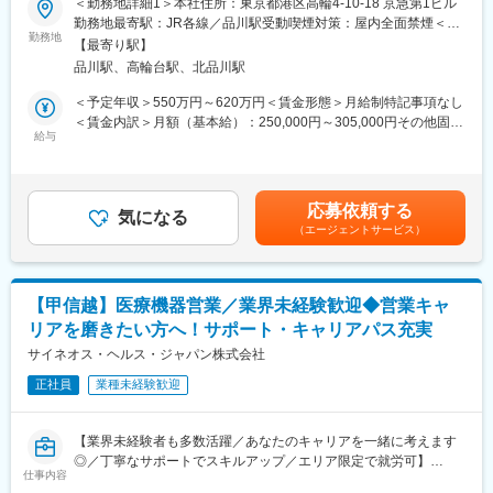
＜勤務地詳細1＞本社住所：東京都港区高輪4-10-18 京急第1ビル
・入居時の引越し費用：会社負担（会社指定業者）
制！》
勤務地最寄駅：JR各線／品川駅受動喫煙対策：屋内全面禁煙＜勤
＼そもそも「MR」とは？／
志向性やその時の環境に応じてや「１つの領域で専門性を高め
勤務地
務地詳細2＞関東エリア住所：関東(東京都、神奈川県、千葉県、
【最寄り駅】
「医薬情報提供者」と呼ばれる専門資格を取得して活動する営業
る」「幅広い疾患をカバーできるオールラウンダーになる」「本
埼玉県、群馬県、茨城県)/選考を通じて決定します。 受動喫煙対
変更の範囲：会社の定める業務
品川駅、高輪台駅、北品川駅
職です。IQVIAのお客様である国内医薬品メーカーにて、医薬品の
社部門（マネージャー、研修部門など）へのキャリアチェンジ」
策：その他（主要勤務地は屋内全面禁煙だが、就業先の規則に準
営業活動を行っていただきます。
など幅広いキャリアプランがあります。また、弊社のマネージャ
ずる）変更の範囲：会社の定める事業所
＜予定年収＞550万円～620万円＜賃金形態＞月給制特記事項なし
人々の命を守る商材に携わるため、社会貢献性と安定性を兼ね備
ーのほとんどは、MRからキャリアをチェンジしているメンバーで
＜賃金内訳＞月額（基本給）：250,000円～305,000円その他固定
えたお仕事です。
す。担当マネージャーが定期的に面談を行い、分からないことや
給与
手当/月：35,000円＜月給＞285,000円～340,000円＜昇給有無＞
将来のキャリアに関してサポートをしていきます。
有＜残業手当＞無＜給与補足＞【残業手当について】管理監督者
■入社後の流れ
の承認の上、研究会、顧客との会議等が発生する場合、別途残業
まずはご入社から2か月間MR導入研修を受講し、MR資格を取得
《職種に関して》
手当支給する。【補足】プロジェクト稼働手当(35,000円)、外勤
応募依頼する
していただきます。
■MRとは主に医師や薬剤師等へ、担当製品の情報提供を行いま
気になる
日当（1日1,500円／外勤3.5時間以上）■変動賞与制（6月・12
（エージェントサービス）
資格取得と聞くとハードルが高く思われる方もいるかもしれませ
す。担当施設の患者様に応じた情報提供や、担当製品の処方後の
月・3月）※平均実績6ヶ月分■インセンティブ：3月（対象者）賃
んが、当社の取得率は業界平均より20%ほど高い95%程度を維持
情報収集を行います。
金はあくまでも目安の金額であり、選考を通じて上下する可能性
しています。
があります。月給(月額)は固定手当を含めた表記です。
文理問わず一から学べる環境を整えているため、専門知識は入社
変更の範囲：会社の定める業務
【甲信越】医療機器営業／業界未経験歓迎◆営業キャ
後に身に付ける意欲があれば問題ございません。
リアを磨きたい方へ！サポート・キャリアパス充実
社員の活躍事例についての詳細は、是非こちらのURLも併せてご
覧ください。
サイネオス・ヘルス・ジャパン株式会社
https://healthcarecareerpark.iqvia.com/
正社員
業種未経験歓迎
■具体的な業務
すでに取引のある病院の医師や薬剤師に向け、医薬品の効果や副
【業界未経験者も多数活躍／あなたのキャリアを一緒に考えます
作用・適切な使用方法などの情報を提供し、薬剤のプロモーショ
◎／丁寧なサポートでスキルアップ／エリア限定で就労可】
ン活動を行っていただきます。メインの業務は情報提供となるた
仕事内容
め、価格交渉・納品・注文書の対応等は基本的に発生せず、営業