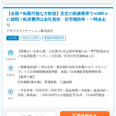
品に関する情報提供を行います。
仕事の悩みやキャリア相談だけでなく、業務に不安がある際など
定）賃金はあくまでも目安の金額であり、選考を通じて上下する
もしっかりとケアします。業界でも特に支援が手厚いと評判で
可能性があります。月給(月額)は固定手当を含めた表記です。
＜MRとは＞
す。
【全国＊転勤可能な方歓迎】安定の医療業界で≪MR≫
医薬品販売に際し、医師への医薬品の効果、効能、副作用を情報
に挑戦！転居費用は会社負担・住宅補助有・一時金あ
提供がミッションです。
◇LINEの企業アカウントから、沿革・事業内容・先輩社員インタ
り
医薬品は「どの成分に、どのような効果があって、誰に使うと良
ビュー等が閲覧可能です◇
いのか」などの情報が付加されて、初めて効果的に使うことがで
https://liff.line.me/1655046877-Gm8rqdqY/landing?
アポプラスステーション株式会社
きます。医師への適切な医薬品情報の提供を通じて、患者さんの
follow=%40124wcdmz&lp=SS7pcT&liff_id=1655046877-
正社員
5名以上採用
業種未経験歓迎
治療、地域医療課題に貢献することができます。
Gm8rqdqY
■安心の研修体制：
変更の範囲：会社の定める業務
【同期がいる安心感！入社後3か月は座学研修のみ＊専門性高める
・入社から3か月間：座学研修（導入教育）のみ
／社会貢献度バツグン／正社員／日当や住宅補助あり】
└医薬品や医療業界、営業方法についての知識を身につけます。
仕事内容
・導入教育終了後は、Web講義、e-Learning、集合研修を組み合
★本ポジションは、未経験から医療業界で活躍できます！
わせて行う、MR認定試験に100％を担保する対策講座がありま
＜勤務地詳細1＞本社住所：東京都中央区日本橋2-14-1 フロント
・医療を通じて社会に貢献したい
す。
プレイス日本橋勤務地最寄駅：各線／日本橋駅受動喫煙対策：敷
・仕事を通じて学びを深め自己の成長を実感したい
勤務地
・現場配属後も月1回以上の面談を設けており、成果を出すための
地内喫煙可能場所あり＜勤務地詳細2＞全国エリア住所：全国エリ
【最寄り駅】
・専門職として知識、技能を身に付けたい
フォロー体制を整えております。
ア 受動喫煙対策：屋内全面禁煙変更の範囲：会社の定める事業所
日本橋駅(東京都)、茅場町駅、三越前駅
・内資系の安定企業で働きたい
★入社同期がいるため、一緒に頑張れる環境です！専門性の高い
（リモートワーク含む）
という方にはおススメです！
営業職が目指せます。
＜予定年収＞509万円～559万円＜賃金形態＞月給制＜賃金内訳＞
＜2人に1人は未経験入社、75%は異業種からの転職者です＞
月額（基本給）：250,000円その他固定手当/月：73,400円固定残
給与
■魅力ポイント：
業手当/月：101,200円（固定残業時間40時間0分/月）超過した時
■職務内容：
＜安定性＞
間外労働の残業手当は追加支給＜月給＞424,600円（一律手当を
MR（医薬情報担当者）として、ドクターや医薬品卸へ訪問、医薬
・誰にとっても必要不可欠な医療業界は、景気の影響に左右され
含む）＜昇給有無＞有＜残業手当＞有＜給与補足＞※能力・前給な
品に関する情報提供を行います。
にくく、安定した売上を誇っています。
どを考慮し、規定により決定します。※年収の他に別途日当（月額
応募依頼する