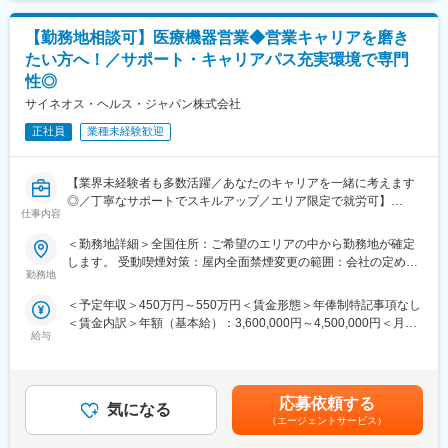
年収に反映されます。また、在籍年数が増えると永年勤続報奨金
す。担当施設の患者様に応じた情報提供や、担当製品の処方後の
めた表記です。
や四半期一時金などの手当もアップします。つまり、やりがいや
情報収集を行います。
【勤務地相談可】医療機器営業◆営業キャリアを磨き
努力がきちんと報われる報酬制度になっています。
変更の範囲：会社の定める業務
たい方へ！／サポート・キャリアパス充実環境で専門
《丁寧な研修・支援体制で成長を応援！》
性◎
入社後は2カ月間の研修制度がありますので、未経験の方も安心し
サイネオス・ヘルス・ジャパン株式会社
てご応募ください！同期社員と一緒に集中的に研修を行い、その
後配属先に応じた製品研修を行います。
正社員
業種未経験歓迎
※配属は入社後に確定する予定です。
また、配属後も一人ひとりの知識とスキルレベルを上げるために
様々な研修をご用意しています。
【業界未経験者も多数活躍／あなたのキャリアを一緒に考えます
◎／丁寧なサポートでスキルアップ／エリア限定で就労可】
仕事内容
《あなたの想いを実現する豊富なキャリアプランとサポート体
制！》
■業務内容
＜勤務地詳細＞全国住所：ご希望のエリアの中から勤務地が確定
志向性やその時の環境に応じてや「１つの領域で専門性を高め
医療機器の営業担当者として、基幹病院などの医師や看護師など
します。 受動喫煙対策：屋内全面禁煙変更の範囲：会社の定める
る」「幅広い疾患をカバーできるオールラウンダーになる」「本
医療従事者の方々と面談を行い、製品に関わる手技や情報提供な
勤務地
事業所
社部門（マネージャー、研修部門など）へのキャリアチェンジ」
どの営業活動を行います。
＜予定年収＞450万円～550万円＜賃金形態＞年俸制特記事項なし
など幅広いキャリアプランがあります。また、弊社のマネージャ
・身につくスキル
＜賃金内訳＞年額（基本給）：3,600,000円～4,500,000円＜月額
ーのほとんどは、MRからキャリアをチェンジしているメンバーで
専門家へ提案・交渉する力を磨けます。単に説明する力だけでな
給与
＞300,000円～375,000円（12分割）＜昇給有無＞有＜残業手当＞
す。担当マネージャーが定期的に面談を行い、分からないことや
く、相手のニーズを引き出し、競合との優位性を示してクロージ
無＜給与補足＞・3ヶ月に1度、四半期一時金あり(入社1年目は10
将来のキャリアに関してサポートをしていきます。
ングするスキルが身につきます。
万円／回)・月額給与の6%相当額を確定拠出年金（401K）の掛金
※詳細はプロジェクトにより異なります。
として、同社が拠出します賃金はあくまでも目安の金額であり、
《職種に関して》
応募依頼する
気になる
選考を通じて上下する可能性があります。月給(月額)は固定手当を
■MRとは主に医師や薬剤師等へ、担当製品の情報提供を行いま
■キャリアパス：
（エージェントサービス）
含めた表記です。
す。担当施設の患者様に応じた情報提供や、担当製品の処方後の
志向性や身につけたいスキルに応じて様々なキャリアパスがあり