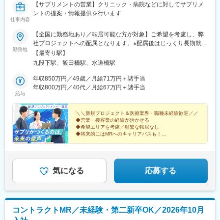
変更の範囲：会社の定める業務
【サプリメントの営業】クリニック・病院などに対してサプリメ
ントの提案・情報提供を行います
仕事内容
【全国に勤務地あり／転居可能な方が対象】ご希望を考慮し、弊
社プロジェクトへの配属となります。※配属後はじっくり長期就業
勤務地
（目安3～4年）。頻繁に転居することはありません。※ご本人が
【最寄り駅】
「働ける」と挙げたエリア内でのみ調整するため、希望外への異
九段下駅、飯田橋駅、水道橋駅
動はありません。★転居にかかる費用は会社負担（規定あり）！
引っ越しの不安を感じている方もご安心ください。転居にまつわ
年収850万円／49歳／月給71万円＋諸手当
る費用は規定内で全額会社負担です。（例）・引っ越し費用・物
年収800万円／40代／月給67万円＋諸手当
給与
件の内見にかかる交通費・契約手続きにかかる交通費新しい土地
でのスタートを、会社がしっかりバックアップします！※受動喫煙
対策：屋内全面禁煙
＼＼新規プロジェクト＆医療業界・職種未経験歓迎／／
◆営業・接客業の経験が活かせる
◆希望エリアを考慮／頻繁な転居なし
◆将来的にはMRへのキャリアパスも！
◆年間休日120日・土日休み・月給41万円～
＜医療機関等へサプリメントを提案する法人営業＞
気になる
応募する
コントラクトMR／未経験・第二新卒OK／2026年10月