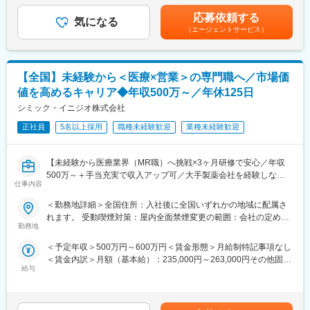
手当もアップします。
医師や医療機器を扱う医療従事者に医療機器の情報提供や販売を
む）＜昇給有無＞有＜残業手当＞有＜給与補足＞業績に応じてイ
応募依頼する
行います。販売だけでなく、実際使用する際のトレーニングサポ
気になる
ンセンティブあり賃金はあくまでも目安の金額であり、選考を通
（エージェントサービス）
■豊富なキャリアプランとサポート体制
ートやアフターフォローまで手掛けることが特徴で、医療の現場
じて上下する可能性があります。月給(月額)は固定手当を含めた表
志向性やその時の環境に応じて「特定の領域で専門性を高める」
を実感できる活動ができます。
記です。
「幅広い疾患をカバーできるオールラウンダーになる」「本社部
◎MR（医薬情報担当者）
門（マネージャー、研修部門など）へのキャリアチェンジ」など
医師や薬剤師、看護師など医療従事者に医薬品の効果や副作用な
【全国】未経験から＜医療×営業＞の専門職へ／市場価
幅広いキャリアプランがあります。
どの情報提供や情報収集を行います。患者さんのQOL改善に向
値を高めるキャリア◆年収500万～／年休125日
また、弊社のマネージャーのほとんどは、MRからキャリアチェン
け、日々最新情報を学習し医療の一旦を担う専門性の高い活動が
ジしたメンバーです。担当マネージャーが定期的に面談を行い、
できます。
シミック・イニジオ株式会社
分からないことやキャリアに関してサポートします。
正社員
5名以上採用
職種未経験歓迎
業種未経験歓迎
■入社後の流れ：
変更の範囲：会社の定める業務
入社後は導入研修を受講。アサイン先企業の研修などフォロー体
制は万全で、医療機器営業に必要な製品知識や業界の知識は入社
【未経験から医療業界（MR職）へ挑戦×3ヶ月研修で安心／年収
後に習得することができます。
500万～＋手当充実で収入アップ可／大手製薬会社を経験しなが
仕事内容
ら成長／異業種出身者が活躍】
■ＭＩフォースの魅力：
＜勤務地詳細＞全国住所：入社後に全国いずれかの地域に配属さ
◎PMによる安心のフォロー体制
＜入社月について＞
れます。 受動喫煙対策：屋内全面禁煙変更の範囲：会社の定める
社員の活動を、経験と知識を豊富に持つプロジェクトマネージャ
この求人は10月1日入社の求人となります
勤務地
事業所
ーがきめ細やかにフォローしますので、いつでも自信を持って営
※入社後は合同研修からスタート
業活動が行えます。
＜予定年収＞500万円～600万円＜賃金形態＞月給制特記事項なし
入社月が決まっているため同期も多く安心してスタート可能
◎多彩なキャリアパス
＜賃金内訳＞月額（基本給）：235,000円～263,000円その他固定
多数のメーカー様との取引があるからこそ多様な経験を積むこと
給与
手当/月：36,000円～43,000円＜月給＞271,000円～306,000円＜
＜MR（医薬情報担当者）とは＞
ができ、PMとして顧客や医師とレベルの高い関係を築くことも、
昇給有無＞有＜残業手当＞無＜給与補足＞■上記年収には、社宅
医師や薬剤師に対して薬の情報を伝え、「正しく使ってもらうた
本社で事業企画や採用、社員の育成などに関わることも可能で
(当社負担分)と日当が含まれます。■社用車貸与と共にガソリン代
めのサポート」をする仕事です
す。複数のプロジェクトを経験し、新たなキャリアに挑戦してい
を全額支給 ■賞与年2回（昨年度実績4.2ヶ月）、報酬改定年1回■