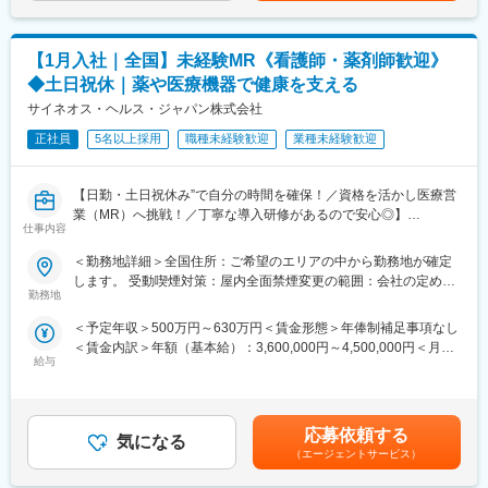
■明確な評価制度あり！自身の成果や頑張りが客観的に評価され、
り、選考を通じて上下する可能性があります。月給(月額)は固定手
年収に反映されます。また、在籍年数が増えると永年勤続報奨金
当を含めた表記です。
や四半期一時金などの手当もアップします。つまり、やりがいや
【1月入社｜全国】未経験MR《看護師・薬剤師歓迎》
努力がきちんと報われる報酬制度になっています。
◆土日祝休｜薬や医療機器で健康を支える
《丁寧な研修・支援体制で成長を応援！》
サイネオス・ヘルス・ジャパン株式会社
入社後は2カ月間の研修制度がありますので、未経験の方も安心し
てご応募ください！同期社員と一緒に集中的に研修を行い、その
正社員
5名以上採用
職種未経験歓迎
業種未経験歓迎
後配属先に応じた製品研修を行います。
※配属は入社後に確定する予定です。
【日勤・土日祝休み”で自分の時間を確保！／資格を活かし医療営
また、配属後も一人ひとりの知識とスキルレベルを上げるために
業（MR）へ挑戦！／丁寧な導入研修があるので安心◎】
様々な研修をご用意しています。
仕事内容
《資格と想いがあれば活躍できる！》
《あなたの想いを実現する豊富なキャリアプランとサポート体
＜勤務地詳細＞全国住所：ご希望のエリアの中から勤務地が確定
「誰かのためになる仕事がしたい」「社会貢献につながる仕事を
制！》
します。 受動喫煙対策：屋内全面禁煙変更の範囲：会社の定める
したい」という想いがあればOK！当社には、臨床経験を活かして
志向性やその時の環境に応じてや「１つの領域で専門性を高め
勤務地
事業所
医療営業にチャレンジし活躍しているメンバーが多数在籍してい
る」「幅広い疾患をカバーできるオールラウンダーになる」「本
＜予定年収＞500万円～630万円＜賃金形態＞年俸制補足事項なし
ます。
社部門（マネージャー、研修部門など）へのキャリアチェンジ」
＜賃金内訳＞年額（基本給）：3,600,000円～4,500,000円＜月額
これまでの経験を活かして新たなフィールドで活躍したい方を歓
など幅広いキャリアプランがあります。また、弊社のマネージャ
給与
＞300,000円～375,000円（12分割）＜昇給有無＞有＜残業手当＞
迎いたします。
ーのほとんどは、MRからキャリアをチェンジしているメンバーで
有＜給与補足＞同社は年俸制になります。別途以下のような手当
す。担当マネージャーが定期的に面談を行い、分からないことや
があります。■プロジェクト賞与：会社及び個人業績により変動■
《おススメポイント》
将来のキャリアに関してサポートをしていきます。
四半期一時金：10万円（四半期に1回、10万円程度支給）※ただし
■夜勤なし！日勤・土日祝休みで働き方改善・ワークライフバラン
応募依頼する
気になる
支給条件有。他、永続勤務報奨金（3年勤務5万円支給、5年勤務
スの両立が叶う！
《職種に関して》
（エージェントサービス）
10万円…）ございます。賃金はあくまでも目安の金額であり、選
■明確な評価制度あり！自身の成果や頑張りが客観的に評価され、
■MRとは主に医師や薬剤師等へ、担当製品の情報提供を行いま
考を通じて上下する可能性があります。月給(月額)は固定手当を含