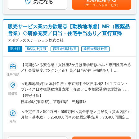
気になる
・当社は、東証プライム上場以来、10期連続で増収中のクオール
3～4万円）・諸手当有昇給：年1回★頑張りに応じて年収UP★赴
（エージェントサービス）
＜MRとは＞
グループに属しており、主力事業を担っています。
任先の評価次第で大幅に年収をUPできます。（年2回業績給改
医薬品販売に際し、医師への医薬品の効果、効能、副作用を情報
定）★初任地から全国配属可能な場合、一時金の支給あり★賃金
提供がミッションです。
＜頑張りは適切に評価＞
はあくまでも目安の金額であり、選考を通じて上下する可能性が
医薬品は「どの成分に、どのような効果があって、誰に使うと良
成果に応じた評価制度が整っており、頑張り次第で大幅な年収UP
あります。月給(月額)は固定手当を含めた表記です。
販売サービス業の方歓迎◎【勤務地考慮】MR（医薬品
いのか」などの情報が付加されて、初めて効果的に使うことがで
も目指せます。
営業）◇研修充実／日当・住宅手当あり／直行直帰
きます。医師への適切な医薬品情報の提供を通じて、患者さんの
治療、地域医療課題に貢献することができます。
アポプラスステーション株式会社
■福利厚生（転勤を伴う場合）：
＜社宅制度（法人契約）＞
正社員
5名以上採用
職種未経験歓迎
業種未経験歓迎
■安心の研修体制：
・家賃：一部会社負担
・入社から3か月間：座学研修（導入教育）のみ
・住居契約初期経費：会社負担（上限設定あり）
└医薬品や医療業界、営業方法についての知識を身につけます。
・入居時の引越し費用：会社負担（会社指定業者）
【同期がいる安心感！入社後3か月は座学研修のみ＊専門性高める
・導入教育終了後は、Web講義、e-Learning、集合研修を組み合
／社会貢献度バツグン／正社員／日当や住宅補助あり】
わせて行う、MR認定試験に100％を担保する対策講座がありま
仕事内容
変更の範囲：会社の定める業務
す。
★本ポジションは、未経験から医療業界で活躍できます！
＜勤務地詳細1＞本社住所：東京都中央区日本橋2-14-1 フロント
・現場配属後も月1回以上の面談を設けており、成果を出すための
・医療を通じて社会に貢献したい
プレイス日本橋勤務地最寄駅：各線／日本橋駅受動喫煙対策：敷
フォロー体制を整えております。
・仕事を通じて学びを深め自己の成長を実感したい
勤務地
地内喫煙可能場所あり＜勤務地詳細2＞全国エリア住所：全国エリ
★入社同期がいるため、一緒に頑張れる環境です！専門性の高い
【最寄り駅】
・専門職として知識、技能を身に付けたい
ア 受動喫煙対策：屋内全面禁煙変更の範囲：会社の定める事業所
営業職が目指せます。
日本橋駅(東京都)、茅場町駅、三越前駅
・内資系の安定企業で働きたい
（リモートワーク含む）
という方にはおススメです！
＜予定年収＞509万円～559万円＜賃金形態＞月給制＜賃金内訳＞
■魅力ポイント：
＜2人に1人は未経験入社、75%は異業種からの転職者です＞
月額（基本給）：250,000円その他固定手当/月：73,400円固定残
＜安定性＞
給与
業手当/月：101,200円（固定残業時間40時間0分/月）超過した時
・誰にとっても必要不可欠な医療業界は、景気の影響に左右され
■職務内容：
間外労働の残業手当は追加支給＜月給＞424,600円（一律手当を
にくく、安定した売上を誇っています。
MR（医薬情報担当者）として、ドクターや医薬品卸へ訪問、医薬
含む）＜昇給有無＞有＜残業手当＞有＜給与補足＞※能力・前給な
・当社は、東証プライム上場以来、10期連続で増収中のクオール
品に関する情報提供を行います。