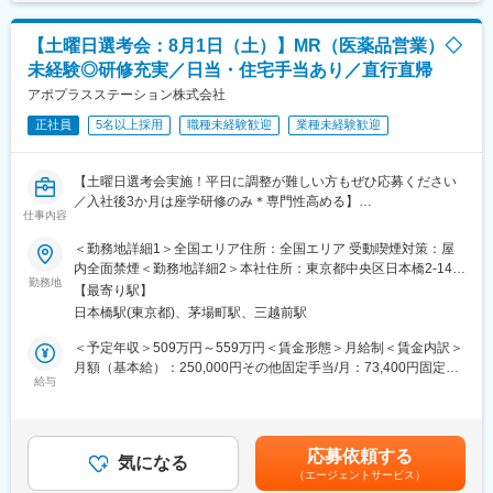
情報収集を行います。
ます。
・1つの領域（心臓外科や整形外科など）を極める
変更の範囲：会社の定める業務
【土曜日選考会：8月1日（土）】MR（医薬品営業）◇
・複数のプロジェクトに参画して経験を広げる
・本社スタッフ（プロジェクトマネージャー、採用、研修担当）
未経験◎研修充実／日当・住宅手当あり／直行直帰
にキャリアチェンジ
アポプラスステーション株式会社
など、様々な可能性を探ることができるのが大きな魅力です。
正社員
5名以上採用
職種未経験歓迎
業種未経験歓迎
■働く魅力
・同社の社員でいながら、様々なメーカーで経験を積むことが可
【土曜日選考会実施！平日に調整が難しい方もぜひ応募ください
能です！配属先メーカーからオファーを受けた場合は、メーカー
／入社後3か月は座学研修のみ＊専門性高める】
直雇用へ転籍するチャンスもあります。
仕事内容
■選考について
（ご自身に合わないと感じられた場合、オファーを断ることも勿
８月１日（土）9:00～14:00スタートの中より調整可能です。
論可能です。）
＜勤務地詳細1＞全国エリア住所：全国エリア 受動喫煙対策：屋
オンラインにて実施いたします。
・転勤は東北・関東などエリア単位内で限定することができ、一
内全面禁煙＜勤務地詳細2＞本社住所：東京都中央区日本橋2-14-1
方的に配属エリアを決定されることもありません。
勤務地
フロントプレイス日本橋勤務地最寄駅：各線／日本橋駅受動喫煙
【最寄り駅】
★本ポジションは、未経験から医療業界で活躍できます！
※CSOとは…
対策：敷地内喫煙可能場所あり変更の範囲：会社の定める事業所
日本橋駅(東京都)、茅場町駅、三越前駅
・医療を通じて社会に貢献したい
医療機器・製薬メーカーのセールス領域を支援する業種です。自
（リモートワーク含む）
・仕事を通じて学びを深め自己の成長を実感したい
社の社員を取引先企業に派遣し、派遣先の営業として活躍いただ
＜予定年収＞509万円～559万円＜賃金形態＞月給制＜賃金内訳＞
・専門職として知識、技能を身に付けたい
くことでメーカーを支援しています。
月額（基本給）：250,000円その他固定手当/月：73,400円固定残
・内資系の安定企業で働きたい
（同社の正社員として、派遣先で就業するイメージです）
給与
業手当/月：101,200円（固定残業時間40時間0分/月）超過した時
という方にはおススメです！
間外労働の残業手当は追加支給＜月給＞424,600円（一律手当を
＜2人に1人は未経験入社、75%は異業種からの転職者です＞
■研修体制
含む）＜昇給有無＞有＜残業手当＞有＜給与補足＞※能力・前給な
プロジェクトごとに異なりますが、同社または配属先のメーカー
どを考慮し、規定により決定します。※年収の他に別途日当（月額
応募依頼する
■職務内容：
にて研修が十分にございます。
気になる
3～4万円）・諸手当有昇給：年1回★頑張りに応じて年収UP★赴
（エージェントサービス）
MR（医薬情報担当者）として、ドクターや医薬品卸へ訪問、医薬
プロジェクト配属後もマネージャーが丁寧に支援します。日々の
任先の評価次第で大幅に年収をUPできます。（年2回業績給改