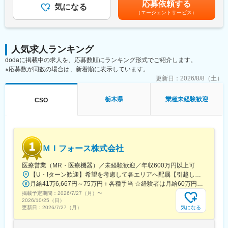
具体的には、「どんな病気に効くか（効果）／安全性（副作用や
応募依頼する
くことを期待しています。
気になる
全国勤務が可能な方は、50万円の一時金を支給(3ヶ月の試用期間
注意点）／品質に問題はないか」をわかりやすく伝えます
（エージェントサービス）
後の翌月給与で支給)賃金はあくまでも目安の金額であり、選考を
また、現場で使われた際の声を聞き取り製薬会社へ届け、より良
■勤務地：
通じて上下する可能性があります。月給(月額)は固定手当を含めた
い薬づくりにも貢献します
（1）北海道：北海道
表記です。
自分が関わった薬が患者様の治療につながり、感謝されるやりが
（2）東北：青森・秋田・岩手・山形・宮城・福島
いのある仕事です
人気求人ランキング
（3）関東：東京・神奈川・千葉・埼玉・茨城・栃木・群馬
dodaに掲載中の求人を、応募数順にランキング形式でご紹介します。
（4）甲信越：新潟・長野・山梨
＼＼求人のポイント／／
※応募数が同数の場合は、新着順に表示しています。
（5）東海：愛知・岐阜・三重・静岡
◎未経験から医療業界へ｜大手製薬会社のプロジェクトで働ける
更新日：
2026/8/8（土）
（6）北陸：富山・石川・福井
◎3ヶ月研修＋OJTでゼロから育成｜専門性の高いキャリア形成
（7）近畿：大阪・京都・滋賀・奈良・和歌山・兵庫
◎年収500万円～＋社宅補助あり｜収入アップ可能
（8）中国：岡山・広島・山口・島根・鳥取
栃木県
業種未経験歓迎
CSO
◎異業種出身者（営業、接客、旅行・ホテル、介護、公務員、教
（9）四国：香川・徳島・高知・愛媛
員など）が活躍中
（10）九州：福岡・大分・宮崎・鹿児島・熊本・佐賀・長崎・沖
縄
■入社後の流れ
▽約3ヶ月の研修（医療知識・業務理解）
変更の範囲：会社の定める業務
ＭＩフォース株式会社
▽現場配属（4ヶ月目～）※マネージャーなど周囲のサポートを受
けながら実務習得
医療営業（MR・医療機器）／未経験歓迎／年収600万円以上可
▽キャリア形成（MR経験者スペシャリスト・管理職や本社管理職
【U・Iターン歓迎】希望を考慮して各エリアへ配属【引越し代は会社全額負担】■本社 東京都中央区築地1-13-1 銀座松竹スクエア9F■勤務エリア：（1）北海道：北海道（2）東北：青森・秋田・岩手・山形・宮城・福島（3）関東：東京・神奈川・千葉・埼玉・茨城・栃木・群馬（4）甲信越：新潟・長野・山梨（5）東海：愛知・岐阜・三重・静岡（6）北陸：富山・石川・福井（7）近畿：大阪・京都・滋賀・奈良・和歌山・兵庫（8）中国：岡山・広島・山口・島根・鳥取（9）四国：香川・徳島・高知・愛媛（10）九州：福岡・大分・宮崎・鹿児島・熊本・佐賀・長崎・沖縄※勤務地限定～全国転勤（規定あり）の選択可能※配属エリアは希望を考慮して決定いたします。希望範囲外への転勤はありません。※変更の範囲：会社の定める事業所（リモートワーク含む）
へのキャリアアップ＆キャリアチェンジの可能性アリ）
月給41万6,667円～75万円＋各種手当 ☆経験者は月給60万円以上！・・・・・・■未経験者：月給41万6,667円～＋各種手当※上記には固定残業代（7万9,114円～／30時間分）を含みます。※超過分は別途全額支給いたします。◎手当を含めれば初年度から年収600万円以上も可能！・・・・・・■経験者：月給60万円～75万円＋各種手当※上記には固定残業代（11万760円～／30時間分）を含みます。※超過分は別途全額支給いたします。＜年収例＞◎初年度年収は700万円以上！◎最大年収900万円以上も目指せる♪・・・・・・＼社員の年収例／ 800万円／36歳（入社3年） 860万円／42歳（入社4年） 920万円／45歳（入社6年） ※諸手当含む
掲載予定期間：
■充実した研修制度
2026/7/27（月）
〜
2026/10/25（日）
・入社後3ヶ月は研修に専念（基礎から習得）
気になる
更新日：
2026/7/27（月）
・全員未経験入社！同期とスタートできる環境
・配属後もマネージャーや先輩MRが成長をサポート