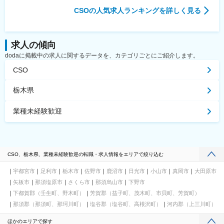
CSO
の人気求人ランキングを詳しく見る
求人の傾向
dodaに掲載中の求人に関するデータを、カテゴリごとにご紹介します。
CSO
栃木県
業種未経験歓迎
CSO、栃木県、業種未経験歓迎の転職・求人情報をエリアで絞り込む
宇都宮市
足利市
栃木市
佐野市
鹿沼市
日光市
小山市
真岡市
大田原市
矢板市
那須塩原市
さくら市
那須烏山市
下野市
下都賀郡（壬生町、野木町）
芳賀郡（益子町、茂木町、市貝町、芳賀町）
那須郡（那須町、那珂川町）
塩谷郡（塩谷町、高根沢町）
河内郡（上三川町）
ほかのエリアで探す