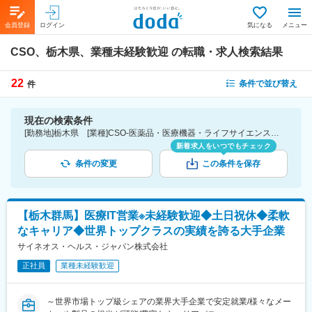
会員登録
ログイン
気になる
メニュー
CSO、栃木県、業種未経験歓迎
の転職・求人検索結果
22
条件で並び替え
件
現在の検索条件
[勤務地]栃木県 [業種]CSO-医薬品・医療機器・ライフサイエンス・医療系サービス [こだわり条件ピックアップ]業種未経験歓迎 [詳細条件](募集・採用情報)業種未経験歓迎
新着求人をいつでもチェック
条件の変更
この条件を保存
【栃木群馬】医療IT営業※未経験歓迎◆土日祝休◆柔軟
なキャリア◆世界トップクラスの実績を誇る大手企業
サイネオス・ヘルス・ジャパン株式会社
正社員
業種未経験歓迎
～世界市場トップ級シェアの業界大手企業で安定就業/様々なメー