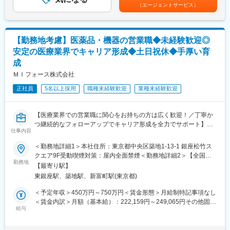
だし支給条件有。他、永続勤務報奨金（3年勤務5万円支給、5年
の方でも安心して挑戦できます。
（エージェントサービス）
グループに属しており、主力事業を担っています。
勤務10万円…）ございます。賃金はあくまでも目安の金額であ
営業職ならではの「提案スキル」だけでなく、専門知識を持って
り、選考を通じて上下する可能性があります。月給(月額)は固定手
医師などに提案するため、市場では需要が高まり、希少性も増し
＜社会貢献度の高さ＞
当を含めた表記です。
ています。
自身の売上・営業活動が患者さんのQOLの向上や病気から救うこ
【勤務地考慮】医薬品・機器の営業職◆未経験歓迎◎
とに繋がるため、やりがいをもって営業できます。
・MRとは
安定の医療業界でキャリア形成◆土日祝休◆手厚い育
主に医師や薬剤師等へ、担当製品の情報提供を行います。担当施
成
＜頑張りは適切に評価＞
設の患者様に応じた情報提供や、担当製品の処方後の情報収集を
成果に応じた評価制度が整っており、頑張り次第で大幅な年収UP
ＭＩフォース株式会社
行います。
も目指せます。
※MRだけでなく、医療機器営業職としてアサインされる可能性も
正社員
5名以上採用
職種未経験歓迎
業種未経験歓迎
ございます。
■福利厚生（転勤を伴う場合）：
＜社宅制度（法人契約）＞
■ 丁寧な研修・支援体制
【医療業界での営業職に関心をお持ちの方は広く歓迎！／丁寧か
・家賃：一部会社負担
入社後は2カ月間の研修制度がありますので、未経験でもキャッチ
つ継続的なフォローアップでキャリア形成を全力でサポート】
・住居契約初期経費：会社負担（上限設定あり）
仕事内容
アップがかないます。
・入居時の引越し費用：会社負担（会社指定業者）
同期社員と一緒に集中的に研修を行い、その後配属先に応じた製
■業務内容：
＜勤務地詳細1＞本社住所：東京都中央区築地1-13-1 銀座松竹ス
品研修を行います。
医療系総合職として製薬メーカーや医療機器メーカー等業務を委
変更の範囲：会社の定める業務
クエア9F受動喫煙対策：屋内全面禁煙＜勤務地詳細2＞【全国】
※配属入社後に確定予定／ご希望や適性を考慮し、1つ目のプロジ
託する「CSO」に所属し、プロジェクトごとに複数のメーカーで
勤務地
クライアント先住所：東京都 他 受動喫煙対策：屋内全面禁煙変
【最寄り駅】
ェクトは製薬・医療機器メーカーのいずれかに配属します。
勤務いただきます。今回は大手医療機器メーカー様へのプロジェ
更の範囲：会社の定める事業所（リモートワーク含む）
東銀座駅、築地駅、新富町駅(東京都)
配属後も知識とスキルアップのために様々な研修をご用意してい
クトへアサイン予定です。グローバルトップメーカーなど様々な
ます。
PJTに携わる事が出来ます。
＜予定年収＞450万円～750万円＜賃金形態＞月給制特記事項なし
＜賃金内訳＞月額（基本給）：222,159円～249,065円その他固定
■明確な評価制度／やりがいや努力がきちんと報われる報酬制度
■医療機器営業／MR：
給与
手当/月：68,750円～74,167円固定残業手当/月：84,091円～
自身の成果や頑張りが客観的に評価され、年収に反映されます。
ご本人の希望やお人柄を見て活躍できる場を提供いたします。
93,435円（固定残業時間30時間0分/月）超過した時間外労働の残
また、在籍年数が増えると永年勤続報奨金や四半期一時金などの
◎医療機器営業
業手当は追加支給＜月給＞375,000円～416,667円（一律手当を含