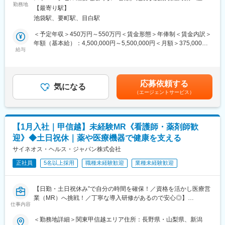
EPファーマラインは「CSO業界」の中でも医療機器業界に特化し
・入社から3か月間：座学研修（導入教育）のみ
勤務地
全面禁煙＜勤務地詳細2＞関東エリア住所：東京都等、関東エリア
【最寄り駅】
た事業を展開している、国内でも数少ない大手企業です！CSO事
└医薬品や医療業界、営業方法についての知識を身につけます。
への配属予定となります。 受動喫煙対策：屋内全面禁煙変更の範
池袋駅、要町駅、目白駅
業とは、クライアントである国内の医療機器メーカーの営業機能
・導入教育終了後は、Web講義、e-Learning、集合研修を組み合
囲：会社の定める事業所
を一部EPファーマラインにて代行するサービスのことで、今回の
わせて行う、MR認定試験に100％を担保する対策講座がありま
＜予定年収＞450万円～550万円＜賃金形態＞年俸制＜賃金内訳＞
募集ではEPファーマラインの正社員として入社いただき、提携し
す。
年額（基本給）：4,500,000円～5,500,000円＜月額＞375,000円
ている医療機器メーカーの元で営業活動を行っていただきます。
★MR認定試験の合格率は9割以上！
給与
～458,333円（12分割）＜昇給有無＞有＜残業手当＞有賃金はあ
・現場配属後も、担当SVと月1回以上の面談を設けており、成果
くまでも目安の金額であり、選考を通じて上下する可能性があり
【業務内容】
を出すためのフォロー体制を整えております。
ます。月給(月額)は固定手当を含めた表記です。
病院の医師や看護師、臨床工学技士などの医療従事者対し、情報
★入社同期がいるため、一緒に頑張れる環境です！専門性の高い
応募依頼する
提供と提案営業を担当頂きます！基本的には既存顧客向けのルー
営業職が目指せます。
気になる
（エージェントサービス）
ト営業がメイン(一部新規あり)で、直行直帰の勤務が多く、自身で
スケジュール管理が可能なため、メリハリがある働き方ができま
■長く働ける◎働きやすい環境：
す。
・土日祝休／年間休日122日
多くの方が未経験からキャリアチェンジをされておりますが、医
・長期休暇が取りやすい！（連続休暇の取得を奨励しています）
【1月入社｜甲信越】未経験MR《看護師・薬剤師歓
療機器の使用方法の提案から、治療現場でのサポートまで、一貫
・有給取得率：70％以上
迎》◆土日祝休｜薬や医療機器で健康を支える
して医療現場に携わることができ、非常に社会貢献性を感じられ
るお仕事です！
サイネオス・ヘルス・ジャパン株式会社
■福利厚生（転勤を伴う場合）：
＜社宅制度（法人契約）＞
正社員
5名以上採用
職種未経験歓迎
業種未経験歓迎
【EPファーマラインでキャリアを築くメリット】
・家賃：一部会社負担
■優良案件多数／メーカー転籍を支援
・住居契約初期経費：会社負担（上限設定あり）
他社では見かけないような大手メーカーの案件や最先端製品の案
・入居時の引越し費用：会社負担（会社指定業者）
【日勤・土日祝休み”で自分の時間を確保！／資格を活かし医療営
件を保有しています。また原則、将来的にクライアント先への転
業（MR）へ挑戦！／丁寧な導入研修があるので安心◎】
籍も視野に入れた内容で案件を受注しています。(＝将来的に医療
変更の範囲：会社の定める業務
仕事内容
機器メーカーの正規社員としての勤務が可能)
《資格と想いがあれば活躍できる！》
＜勤務地詳細＞関東甲信越エリア住所：長野県・山梨県、新潟
これを可能にしている背景としては、比較的少数規模を保って運