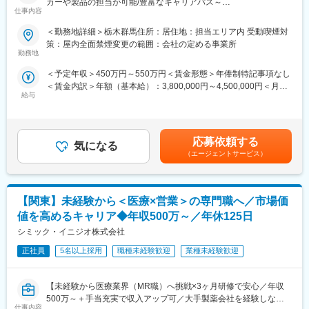
カーや製品の担当が可能/豊富なキャリアパス～
仕事内容
■職務詳細：
＜勤務地詳細＞栃木群馬住所：居住地：担当エリア内 受動喫煙対
・担当する医療機器に関して、医師等への情報提供や購入の提案
策：屋内全面禁煙変更の範囲：会社の定める事業所
・販売代理店へのサポートや、協業関係の構築
勤務地
★面接内でこれまでのご経験や転職への経緯をお聞きし、一緒に
＜予定年収＞450万円～550万円＜賃金形態＞年俸制特記事項なし
キャリアを考えます。ご希望の働き方や、希望しない製品や領域
＜賃金内訳＞年額（基本給）：3,800,000円～4,500,000円＜月額
などがある場合も気軽にご相談ください。
給与
＞316,666円～375,000円（12分割）＜昇給有無＞有＜残業手当＞
無＜給与補足＞・3ヶ月に1度、四半期一時金あり(入社1年目は10
■同社の魅力：
万円／回)・月額給与の6%相当額を確定拠出年金（401K）の掛金
（1）転居を伴う転勤が不要
として、同社が拠出します賃金はあくまでも目安の金額であり、
一般的に医療系の営業職は全国転勤が発生しますが、同社では基
応募依頼する
気になる
選考を通じて上下する可能性があります。月給(月額)は固定手当を
本的に希望勤務地から転居がない範囲でアサイン先を決定しま
（エージェントサービス）
含めた表記です。
す。
（2）充実したサポート体制
配属後は担当マネージャーが丁寧に支援します。日々の仕事の悩
【関東】未経験から＜医療×営業＞の専門職へ／市場価
みや、キャリア形成の相談等、伴走者として活躍をサポートしま
す。また知識・スキルレベルを上げるために様々な研修をご用意
値を高めるキャリア◆年収500万～／年休125日
しています。
シミック・イニジオ株式会社
（3）明確な評価制度
自身の成果や頑張りが客観的に評価され、年収に反映されます。
正社員
5名以上採用
職種未経験歓迎
業種未経験歓迎
また、在籍年数が増えると永年勤続報奨金や四半期一時金などの
手当もアップします。つまり、やりがいや努力がきちんと報われ
【未経験から医療業界（MR職）へ挑戦×3ヶ月研修で安心／年収
る報酬制度になっています。
500万～＋手当充実で収入アップ可／大手製薬会社を経験しなが
（4）柔軟なキャリア
仕事内容