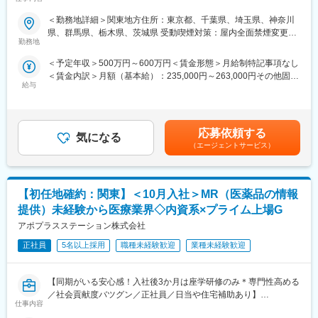
ら成長／異業種出身者が活躍】
入社後は希望や経験に応じたプロジェクトに配属します。そのプ
ロジェクトが気に入り、メーカーからオファーを受けた場合、メ
＜勤務地詳細＞関東地方住所：東京都、千葉県、埼玉県、神奈川
＜入社月について＞
ーカーに転籍することも可能です。オファーや延長依頼があった
県、群馬県、栃木県、茨城県 受動喫煙対策：屋内全面禁煙変更の
この求人は10月1日入社の求人となります
としても、別のプロジェクトにチャレンジしたい場合は断ること
勤務地
範囲：会社の定める事業所
※入社後は合同研修からスタート
もできます。また、定期的な面談を通じて、その時々に応じたプ
＜予定年収＞500万円～600万円＜賃金形態＞月給制特記事項なし
入社月が決まっているため同期も多く安心してスタート可能
ロジェクトを提示するなどフレキシブルにキャリアが形成できま
＜賃金内訳＞月額（基本給）：235,000円～263,000円その他固定
す。その他、本社部門（マネージャー、法人営業、研修部門、採
給与
手当/月：36,000円～43,000円＜月給＞271,000円～306,000円＜
＜MR（医薬情報担当者）とは＞
用部門など）への道もあります。
昇給有無＞有＜残業手当＞無＜給与補足＞■上記年収には、社宅
医師や薬剤師に対して薬の情報を伝え、患者様へより良い治療を
(当社負担分)と日当が含まれます。■社用車貸与と共にガソリン代
届けるためのサポートをする医療業界の専門営業職です。
■同社について：
を全額支給 ■賞与年2回（昨年度実績4.2ヶ月）、報酬改定年1回■
具体的には、「どんな病気に効くか（効果）／副作用や注意点／
同社は、医療機器・製薬メーカーの営業領域を支援するCSOと呼
応募依頼する
気になる
全国勤務が可能な方は、50万円の一時金を支給(3ヶ月の試用期間
品質に問題はないか」をわかりやすく伝えます
ばれる業種です。「新製品が発売されたため営業を増員したい」
（エージェントサービス）
後の翌月給与で支給)賃金はあくまでも目安の金額であり、選考を
自分が関わった薬が患者様の治療につながり、感謝されるやりが
「このエリアで営業活動を拡大したい」といったようなメーカー
通じて上下する可能性があります。月給(月額)は固定手当を含めた
いのある仕事です
からのオーダーに対し自社の社員を派遣しています。医療機器は
表記です。
製品によって営業スタイルが異なりますが、同社では転職せずに
【初任地確約：関東】＜10月入社＞MR（医薬品の情報
＼求人のポイント／
様々な医療機器を経験し、自身に合った営業スタイルを探ること
◎未経験から医療業界へ｜大手製薬会社のプロジェクトで働ける
が可能です。
提供）未経験から医療業界◇内資系×プライム上場G
◎3ヶ月研修＋OJTでゼロから育成｜専門性の高いキャリア形成
アポプラスステーション株式会社
◎年収500万円～＋社宅補助あり｜収入アップ可能
変更の範囲：会社の定める業務
◎異業種出身者（営業、接客、旅行・ホテル、介護、公務員、教
正社員
5名以上採用
職種未経験歓迎
業種未経験歓迎
員など）が活躍中
【同期がいる安心感！入社後3か月は座学研修のみ＊専門性高める
■入社後の流れ
／社会貢献度バツグン／正社員／日当や住宅補助あり】
▽約3ヶ月の研修（医療知識・業務理解）
仕事内容
▽現場配属（4ヶ月目～）※マネージャーなど周囲のサポートを受