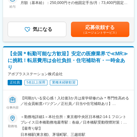
＜2人に1人は未経験入社、75%は異業種からの転職者です＞
月額（基本給）：250,000円その他固定手当/月：73,400円固定残
営業職が目指せます。
給与
業手当/月：101,200円（固定残業時間40時間0分/月）超過した時
■職務内容：
間外労働の残業手当は追加支給＜月給＞424,600円（一律手当を
■魅力ポイント：
MR（医薬情報担当者）として、ドクターや医薬品卸へ訪問、医薬
含む）＜昇給有無＞有＜残業手当＞有＜給与補足＞※能力・前給な
＜安定性＞
品に関する情報提供を行います。
どを考慮し、規定により決定します。※年収の他に別途日当（月額
・誰にとっても必要不可欠な医療業界は、景気の影響に左右され
応募依頼する
気になる
3～4万円）・諸手当有昇給：年1回★頑張りに応じて年収UP★赴
にくく、安定した売上を誇っています。
（エージェントサービス）
＜MRとは＞
任先の評価次第で大幅に年収をUPできます。（年2回業績給改
・当社は、東証プライム上場以来、10期連続で増収中のクオール
医薬品販売に際し、医師への医薬品の効果、効能、副作用を情報
定）賃金はあくまでも目安の金額であり、選考を通じて上下する
グループに属しており、主力事業を担っています。
提供がミッションです。
可能性があります。月給(月額)は固定手当を含めた表記です。
医薬品は「どの成分に、どのような効果があって、誰に使うと良
＜頑張りは適切に評価＞
【全国＊転勤可能な方歓迎】安定の医療業界で≪MR≫
いのか」などの情報が付加されて、初めて効果的に使うことがで
成果に応じた評価制度が整っており、頑張り次第で大幅な年収UP
に挑戦！転居費用は会社負担・住宅補助有・一時金あ
きます。医師への適切な医薬品情報の提供を通じて、患者さんの
も目指せます。
り
治療、地域医療課題に貢献することができます。
アポプラスステーション株式会社
■福利厚生（転勤を伴う場合）：
■安心の研修体制：
＜社宅制度（法人契約）＞
正社員
5名以上採用
業種未経験歓迎
・入社から3か月間：座学研修（導入教育）のみ
・家賃：一部会社負担
└医薬品や医療業界、営業方法についての知識を身につけます。
・住居契約初期経費：会社負担（上限設定あり）
・導入教育終了後は、Web講義、e-Learning、集合研修を組み合
・入居時の引越し費用：会社負担（会社指定業者）
【同期がいる安心感！入社後3か月は座学研修のみ＊専門性高める
わせて行う、MR認定試験に100％を担保する対策講座がありま
／社会貢献度バツグン／正社員／日当や住宅補助あり】
す。
仕事内容
変更の範囲：会社の定める業務
・現場配属後も月1回以上の面談を設けており、成果を出すための
★本ポジションは、未経験から医療業界で活躍できます！
フォロー体制を整えております。
＜勤務地詳細1＞本社住所：東京都中央区日本橋2-14-1 フロント
・医療を通じて社会に貢献したい
★入社同期がいるため、一緒に頑張れる環境です！専門性の高い
プレイス日本橋勤務地最寄駅：各線／日本橋駅受動喫煙対策：敷
・仕事を通じて学びを深め自己の成長を実感したい
勤務地
営業職が目指せます。
地内喫煙可能場所あり＜勤務地詳細2＞全国エリア住所：全国エリ
【最寄り駅】
・専門職として知識、技能を身に付けたい
ア 受動喫煙対策：屋内全面禁煙変更の範囲：会社の定める事業所
日本橋駅(東京都)、茅場町駅、三越前駅
・内資系の安定企業で働きたい