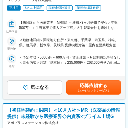
シミック・イニジオ株式会社
正社員
5名以上採用
職種未経験歓迎
業種未経験歓迎
【未経験から医療業界（MR職）へ挑戦×3ヶ月研修で安心／年収
500万～＋手当充実で収入アップ可／大手製薬会社を経験しなが
仕事内容
ら成長／異業種出身者が活躍】
＜勤務地詳細＞関東地方住所：東京都、千葉県、埼玉県、神奈川
＜入社月について＞
県、群馬県、栃木県、茨城県 受動喫煙対策：屋内全面禁煙変更の
この求人は10月1日入社の求人となります
勤務地
範囲：会社の定める事業所
※入社後は合同研修からスタート
＜予定年収＞500万円～600万円＜賃金形態＞月給制特記事項なし
入社月が決まっているため同期も多く安心してスタート可能
＜賃金内訳＞月額（基本給）：235,000円～263,000円その他固定
給与
手当/月：36,000円～43,000円＜月給＞271,000円～306,000円＜
＜MR（医薬情報担当者）とは＞
昇給有無＞有＜残業手当＞無＜給与補足＞■上記年収には、社宅
医師や薬剤師に対して薬の情報を伝え、患者様へより良い治療を
(当社負担分)と日当が含まれます。■社用車貸与と共にガソリン代
届けるためのサポートをする医療業界の専門営業職です。
を全額支給 ■賞与年2回（昨年度実績4.2ヶ月）、報酬改定年1回■
具体的には、「どんな病気に効くか（効果）／副作用や注意点／
応募依頼する
気になる
全国勤務が可能な方は、50万円の一時金を支給(3ヶ月の試用期間
品質に問題はないか」をわかりやすく伝えます
（エージェントサービス）
後の翌月給与で支給)賃金はあくまでも目安の金額であり、選考を
自分が関わった薬が患者様の治療につながり、感謝されるやりが
通じて上下する可能性があります。月給(月額)は固定手当を含めた
いのある仕事です
表記です。
【初任地確約：関東】＜10月入社＞MR（医薬品の情報
＼求人のポイント／
◎未経験から医療業界へ｜大手製薬会社のプロジェクトで働ける
提供）未経験から医療業界◇内資系×プライム上場G
◎3ヶ月研修＋OJTでゼロから育成｜専門性の高いキャリア形成
アポプラスステーション株式会社
◎年収500万円～＋社宅補助あり｜収入アップ可能