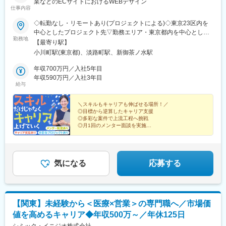
業などのECサイトにおけるWEBデザイン
仕事内容
◇転勤なし・リモートあり(プロジェクトによる)◇東京23区内を
中心としたプロジェクト先▽勤務エリア・東京都内を中心とした
勤務地
一都三県・東京23区内のプロジェクトが中心・プロジェクトによ
【最寄り駅】
りリモートワークあり・千葉、埼玉、神奈川にも案件あり。強制
小川町駅(東京都)、淡路町駅、新御茶ノ水駅
はなし。■東京本社／東京都千代田区神田小川町1-5-1 神田御幸ビ
ル8F
年収700万円／入社5年目
年収590万円／入社3年目
給与
＼スキルもキャリアも伸ばせる場所！／
◎目標から逆算したキャリア支援
◎多彩な案件で上流工程へ挑戦
◎月1回のメンター面談を実施
◎3年で月給最大25万円UP
◎年休125日・残業月5時間
◎リモート・フレックス相談可能
◎挑戦を否定しない企業文化
気になる
応募する
【関東】未経験から＜医療×営業＞の専門職へ／市場価
値を高めるキャリア◆年収500万～／年休125日