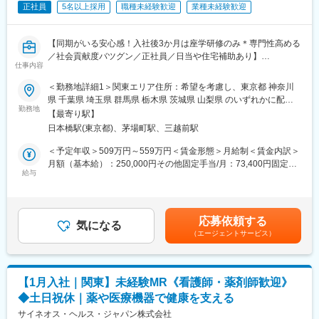
◎異業種出身者（営業、接客、旅行・ホテル、介護、公務員、教
正社員
5名以上採用
職種未経験歓迎
業種未経験歓迎
員など）が活躍中
【同期がいる安心感！入社後3か月は座学研修のみ＊専門性高める
■入社後の流れ
／社会貢献度バツグン／正社員／日当や住宅補助あり】
▽約3ヶ月の研修（医療知識・業務理解）
仕事内容
▽現場配属（4ヶ月目～）※マネージャーなど周囲のサポートを受
★本ポジションは、未経験から医療業界で活躍できます！
けながら実務習得
＜勤務地詳細1＞関東エリア住所：希望を考慮し、東京都 神奈川
・医療を通じて社会に貢献したい
▽キャリア形成（MR経験者スペシャリスト・管理職や本社管理職
県 千葉県 埼玉県 群馬県 栃木県 茨城県 山梨県 のいずれかに配属
・仕事を通じて学びを深め自己の成長を実感したい
へのキャリアアップ＆キャリアチェンジの可能性アリ）
勤務地
致します。受動喫煙対策：屋内全面禁煙＜勤務地詳細2＞本社住
【最寄り駅】
・専門職として知識、技能を身に付けたい
所：東京都中央区日本橋2-14-1 フロントプレイス日本橋勤務地最
日本橋駅(東京都)、茅場町駅、三越前駅
・内資系の安定企業で働きたい
■充実した研修制度
寄駅：各線／日本橋駅受動喫煙対策：敷地内喫煙可能場所あり変
という方にはおススメです！
・入社後3ヶ月は研修に専念（基礎から習得）
更の範囲：会社の定める事業所
＜予定年収＞509万円～559万円＜賃金形態＞月給制＜賃金内訳＞
＜2人に1人は未経験入社、75%は異業種からの転職者です＞
・全員未経験入社！同期とスタートできる環境
月額（基本給）：250,000円その他固定手当/月：73,400円固定残
・配属後もマネージャーや先輩MRが成長をサポート
給与
業手当/月：101,200円（固定残業時間40時間0分/月）超過した時
■職務内容：
間外労働の残業手当は追加支給＜月給＞424,600円（一律手当を
MR（医薬情報担当者）として、ドクターや医薬品卸へ訪問、医薬
■手厚い福利厚生
含む）＜昇給有無＞有＜残業手当＞有＜給与補足＞※能力・前給な
品に関する情報提供を行います。
・外勤手当（1日1,500円）
どを考慮し、規定により決定します。※年収の他に別途日当（月額
応募依頼する
・社宅制度（家賃60％会社負担）※条件あり
気になる
3～4万円）・諸手当有昇給：年1回★頑張りに応じて年収UP★赴
（エージェントサービス）
＜MRとは＞
・転勤時の引越し費用負担
任先の評価次第で大幅に年収をUPできます。（年2回業績給改
医薬品販売に際し、医師への医薬品の効果、効能、副作用を情報
・単身赴任手当／帰省補助
定）賃金はあくまでも目安の金額であり、選考を通じて上下する
提供がミッションです。
可能性があります。月給(月額)は固定手当を含めた表記です。
医薬品は「どの成分に、どのような効果があって、誰に使うと良
■当社の特徴
【1月入社｜関東】未経験MR《看護師・薬剤師歓迎》
いのか」などの情報が付加されて、初めて効果的に使うことがで
研修終了後は各製薬メーカーのプロジェクトに配属される『コン
◆土日祝休｜薬や医療機器で健康を支える
きます。医師への適切な医薬品情報の提供を通じて、患者さんの
クラクトMR』。配属期間は平均2～3年程。新薬を中心にプロジ
治療、地域医療課題に貢献することができます。
サイネオス・ヘルス・ジャパン株式会社
ェクトが豊富にあり、成長機会が広がります。