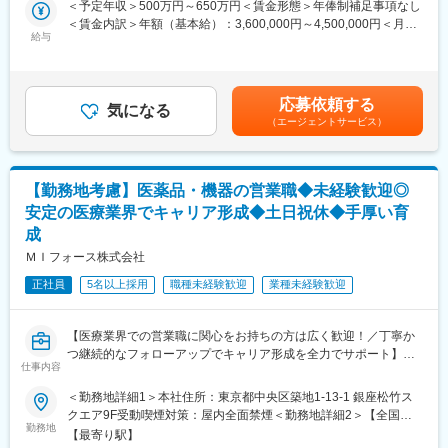
営業職が目指せます。
＜予定年収＞500万円～650万円＜賃金形態＞年俸制補足事項なし
てキャリアをスタートできるポジションです。
＜賃金内訳＞年額（基本給）：3,600,000円～4,500,000円＜月額
当社は製薬・医療機器メーカーの営業業務を担う
■魅力ポイント：
給与
＞300,000円～375,000円（12分割）＜昇給有無＞有＜残業手当＞
「CSO（Contract Sales Organization）」で、多くの未経験者が
＜安定性＞
有＜給与補足＞同社は年俸制になります。別途以下のような手当
MRとして活躍し、その後メーカー正社員へ転籍した実績も豊富で
・誰にとっても必要不可欠な医療業界は、景気の影響に左右され
があります。・プロジェクト賞与：会社及び個人業績により変
す。
にくく、安定した売上を誇っています。
動・四半期一時金：10万円（四半期に1回、10万円程度支給）※た
2カ月の集中研修で業界の基礎から学べるため、医療業界が初めて
応募依頼する
・当社は、東証プライム上場以来、10期連続で増収中のクオール
気になる
だし支給条件有。他、永続勤務報奨金（3年勤務5万円支給、5年
の方でも安心して挑戦できます。
（エージェントサービス）
グループに属しており、主力事業を担っています。
勤務10万円…）ございます。賃金はあくまでも目安の金額であ
営業職ならではの「提案スキル」だけでなく、専門知識を持って
り、選考を通じて上下する可能性があります。月給(月額)は固定手
医師などに提案するため、市場では需要が高まり、希少性も増し
＜社会貢献度の高さ＞
当を含めた表記です。
ています。
自身の売上・営業活動が患者さんのQOLの向上や病気から救うこ
【勤務地考慮】医薬品・機器の営業職◆未経験歓迎◎
とに繋がるため、やりがいをもって営業できます。
・MRとは
安定の医療業界でキャリア形成◆土日祝休◆手厚い育
主に医師や薬剤師等へ、担当製品の情報提供を行います。担当施
成
＜頑張りは適切に評価＞
設の患者様に応じた情報提供や、担当製品の処方後の情報収集を
成果に応じた評価制度が整っており、頑張り次第で大幅な年収UP
ＭＩフォース株式会社
行います。
も目指せます。
※MRだけでなく、医療機器営業職としてアサインされる可能性も
正社員
5名以上採用
職種未経験歓迎
業種未経験歓迎
ございます。
■福利厚生（転勤を伴う場合）：
＜社宅制度（法人契約）＞
■ 丁寧な研修・支援体制
【医療業界での営業職に関心をお持ちの方は広く歓迎！／丁寧か
・家賃：一部会社負担
入社後は2カ月間の研修制度がありますので、未経験でもキャッチ
つ継続的なフォローアップでキャリア形成を全力でサポート】
・住居契約初期経費：会社負担（上限設定あり）
仕事内容
アップがかないます。
・入居時の引越し費用：会社負担（会社指定業者）
同期社員と一緒に集中的に研修を行い、その後配属先に応じた製
■業務内容：
＜勤務地詳細1＞本社住所：東京都中央区築地1-13-1 銀座松竹ス
品研修を行います。
医療系総合職として製薬メーカーや医療機器メーカー等業務を委
クエア9F受動喫煙対策：屋内全面禁煙＜勤務地詳細2＞【全国】
※配属入社後に確定予定／ご希望や適性を考慮し、1つ目のプロジ
託する「CSO」に所属し、プロジェクトごとに複数のメーカーで
勤務地
変更の範囲：会社の定める業務
クライアント先住所：東京都 他 受動喫煙対策：屋内全面禁煙変
【最寄り駅】
ェクトは製薬・医療機器メーカーのいずれかに配属します。
勤務いただきます。今回は大手医療機器メーカー様へのプロジェ