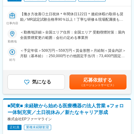
変更の範囲：会社の定める業務
■働く魅力
・同社の社員でいながら、様々なメーカーで経験を積むことが可
【働き方改善◎土日祝休＊年間休日122日＊連続休暇の取得も奨
能です！配属先メーカーからオファーを受けた場合は、メーカー
励／MR認定試験合格率90％以上！丁寧な研修＆現場配属後も伴
直雇用へ転籍するチャンスもあります。
仕事内容
走サポートあり】
（ご自身に合わないと感じられた場合、オファーを断ることも勿
論可能です。）
＜勤務地詳細＞全国エリア住所：全国エリア 受動喫煙対策：屋内
★医療従事者の経験が活かせる！次の新しいキャリアを築く！
・転勤は東北・関東などエリア単位内で限定することができ、一
全面禁煙変更の範囲：会社の定める事業所
＜2人に1人は未経験入社、75%は異業種からの転職者です＞
方的に配属エリアを決定されることもありません。
勤務地
※CSOとは…
＜予定年収＞509万円～559万円＜賃金形態＞月給制＜賃金内訳＞
＜医療従事者の方におススメの理由＞
医療機器・製薬メーカーのセールス領域を支援する業種です。自
月額（基本給）：250,000円その他固定手当/月：73,400円固定残
・身につけた医療知識や、臨床経験が活かせます！
社の社員を取引先企業に派遣し、派遣先の営業として活躍いただ
給与
業手当/月：101,200円（固定残業時間40時間0分/月）超過した時
・今までは、目の前の患者様を助ける仕事でしたが、これから
くことでメーカーを支援しています。
間外労働の残業手当は追加支給＜月給＞424,600円（一律手当を
は、自分の提案で多くの患者様を救うことができます！
（同社の正社員として、派遣先で就業するイメージです）
含む）＜昇給有無＞有＜残業手当＞有＜給与補足＞※能力・前給な
・営業や企業勤務が初めての方も安心◎最初の3か月は研修のみ。
どを考慮し、規定により決定します。※年収の他に別途日当（月額
現場配属後も、担当サポーターが伴走します。1人にしません！
■研修体制
応募依頼する
気になる
3～4万円）・諸手当有昇給：年1回★頑張りに応じて年収UP★赴
・東証プライム上場Gの安定基盤×内資系企業◎安定して働ける環
プロジェクトごとに異なりますが、同社または配属先のメーカー
（エージェントサービス）
任先の評価次第で大幅に年収をUPできます。（年2回業績給改
境です！
にて研修が十分にございます。
定）賃金はあくまでも目安の金額であり、選考を通じて上下する
プロジェクト配属後もマネージャーが丁寧に支援します。日々の
可能性があります。月給(月額)は固定手当を含めた表記です。
■職務内容：
仕事の悩みやキャリア相談だけでなく、業務に不安がある際など
■関東■ 未経験から始める医療機器の法人営業 ※フォロ
MR（医薬情報担当者）として、医師や医薬品卸へ訪問、医薬品に
もしっかりとケアします。業界でも特に支援が手厚いと評判で
関する情報提供を行います。
す。
ー体制充実／土日祝休み／新たなキャリア形成
株式会社EPファーマライン
＜MRとは＞
◇LINEの企業アカウントから、沿革・事業内容・先輩社員インタ
医薬品販売に際し、医師への医薬品の効果、効能、副作用を情報
正社員
業種未経験歓迎
ビュー等が閲覧可能です◇
提供がミッションです。
https://liff.line.me/1655046877-Gm8rqdqY/landing?