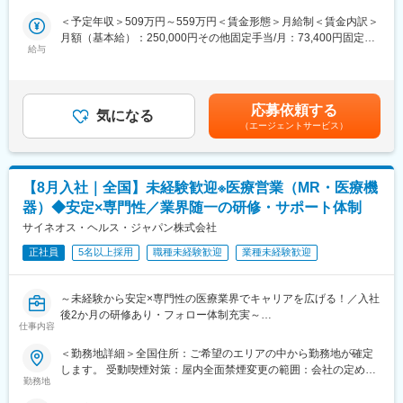
■魅力ポイント：
（リモートワーク含む）
という方にはおススメです！
＜安定性＞
＜予定年収＞509万円～559万円＜賃金形態＞月給制＜賃金内訳＞
＜2人に1人は未経験入社、75%は異業種からの転職者です＞
・誰にとっても必要不可欠な医療業界は、景気の影響に左右され
月額（基本給）：250,000円その他固定手当/月：73,400円固定残
給与
にくく、安定した売上を誇っています。
業手当/月：101,200円（固定残業時間40時間0分/月）超過した時
■職務内容：
・当社は、東証プライム上場以来、10期連続で増収中のクオール
間外労働の残業手当は追加支給＜月給＞424,600円（一律手当を
MR（医薬情報担当者）として、ドクターや医薬品卸へ訪問、医薬
グループに属しており、主力事業を担っています。
含む）＜昇給有無＞有＜残業手当＞有＜給与補足＞※能力・前給な
品に関する情報提供を行います。
どを考慮し、規定により決定します。※年収の他に別途日当（月額
応募依頼する
気になる
＜社会貢献度の高さ＞
3～4万円）・諸手当有昇給：年1回★頑張りに応じて年収UP★赴
（エージェントサービス）
＜MRとは＞
自身の売上・営業活動が患者さんのQOLの向上や病気から救うこ
任先の評価次第で大幅に年収をUPできます。（年2回業績給改
医薬品販売に際し、医師への医薬品の効果、効能、副作用を情報
とに繋がるため、やりがいをもって営業できます。
定）★初任地から全国配属可能な場合、一時金の支給あり★賃金
提供がミッションです。
はあくまでも目安の金額であり、選考を通じて上下する可能性が
医薬品は「どの成分に、どのような効果があって、誰に使うと良
＜頑張りは適切に評価＞
あります。月給(月額)は固定手当を含めた表記です。
【8月入社｜全国】未経験歓迎※医療営業（MR・医療機
いのか」などの情報が付加されて、初めて効果的に使うことがで
成果に応じた評価制度が整っており、頑張り次第で大幅な年収UP
器）◆安定×専門性／業界随一の研修・サポート体制
きます。医師への適切な医薬品情報の提供を通じて、患者さんの
も目指せます。
治療、地域医療課題に貢献することができます。
サイネオス・ヘルス・ジャパン株式会社
■福利厚生（転勤を伴う場合）：
正社員
5名以上採用
職種未経験歓迎
業種未経験歓迎
■安心の研修体制：
＜社宅制度（法人契約）＞
・入社から3か月間：座学研修（導入教育）のみ
・家賃：一部会社負担
└医薬品や医療業界、営業方法についての知識を身につけます。
・住居契約初期経費：会社負担（上限設定あり）
～未経験から安定×専門性の医療業界でキャリアを広げる！／入社
・導入教育終了後は、Web講義、e-Learning、集合研修を組み合
・入居時の引越し費用：会社負担（会社指定業者）
後2か月の研修あり・フォロー体制充実～
わせて行う、MR認定試験に100％を担保する対策講座がありま
仕事内容
【米国No.1CSO！日本だけでなく世界市場トップ級シェアの業界
す。
変更の範囲：会社の定める業務
大手企業で安定就業】
＜勤務地詳細＞全国住所：ご希望のエリアの中から勤務地が確定
・現場配属後も月1回以上の面談を設けており、成果を出すための
します。 受動喫煙対策：屋内全面禁煙変更の範囲：会社の定める
フォロー体制を整えております。
■ 仕事概要
勤務地
事業所（リモートワーク含む）
★入社同期がいるため、一緒に頑張れる環境です！専門性の高い
未経験から、医療業界の専門職であるMR（医薬情報担当者）とし