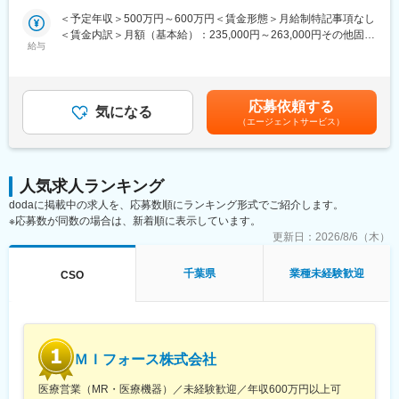
※入社後は合同研修からスタート
業活動が行えます。
＜予定年収＞500万円～600万円＜賃金形態＞月給制特記事項なし
入社月が決まっているため同期も多く安心してスタート可能
◎多彩なキャリアパス
＜賃金内訳＞月額（基本給）：235,000円～263,000円その他固定
多数のメーカー様との取引があるからこそ多様な経験を積むこと
給与
手当/月：36,000円～43,000円＜月給＞271,000円～306,000円＜
＜MR（医薬情報担当者）とは＞
ができ、PMとして顧客や医師とレベルの高い関係を築くことも、
昇給有無＞有＜残業手当＞無＜給与補足＞■上記年収には、社宅
医師や薬剤師に対して薬の情報を伝え、「正しく使ってもらうた
本社で事業企画や採用、社員の育成などに関わることも可能で
(当社負担分)と日当が含まれます。■社用車貸与と共にガソリン代
めのサポート」をする仕事です
す。複数のプロジェクトを経験し、新たなキャリアに挑戦してい
を全額支給 ■賞与年2回（昨年度実績4.2ヶ月）、報酬改定年1回■
具体的には、「どんな病気に効くか（効果）／安全性（副作用や
応募依頼する
くことを期待しています。
気になる
全国勤務が可能な方は、50万円の一時金を支給(3ヶ月の試用期間
注意点）／品質に問題はないか」をわかりやすく伝えます
（エージェントサービス）
後の翌月給与で支給)賃金はあくまでも目安の金額であり、選考を
また、現場で使われた際の声を聞き取り製薬会社へ届け、より良
■勤務地：
通じて上下する可能性があります。月給(月額)は固定手当を含めた
い薬づくりにも貢献します
（1）北海道：北海道
表記です。
自分が関わった薬が患者様の治療につながり、感謝されるやりが
（2）東北：青森・秋田・岩手・山形・宮城・福島
いのある仕事です
人気求人ランキング
（3）関東：東京・神奈川・千葉・埼玉・茨城・栃木・群馬
dodaに掲載中の求人を、応募数順にランキング形式でご紹介します。
（4）甲信越：新潟・長野・山梨
＼＼求人のポイント／／
※応募数が同数の場合は、新着順に表示しています。
（5）東海：愛知・岐阜・三重・静岡
◎未経験から医療業界へ｜大手製薬会社のプロジェクトで働ける
更新日：
2026/8/6（木）
（6）北陸：富山・石川・福井
◎3ヶ月研修＋OJTでゼロから育成｜専門性の高いキャリア形成
（7）近畿：大阪・京都・滋賀・奈良・和歌山・兵庫
◎年収500万円～＋社宅補助あり｜収入アップ可能
（8）中国：岡山・広島・山口・島根・鳥取
千葉県
業種未経験歓迎
CSO
◎異業種出身者（営業、接客、旅行・ホテル、介護、公務員、教
（9）四国：香川・徳島・高知・愛媛
員など）が活躍中
（10）九州：福岡・大分・宮崎・鹿児島・熊本・佐賀・長崎・沖
縄
■入社後の流れ
▽約3ヶ月の研修（医療知識・業務理解）
変更の範囲：会社の定める業務
ＭＩフォース株式会社
▽現場配属（4ヶ月目～）※マネージャーなど周囲のサポートを受
けながら実務習得
医療営業（MR・医療機器）／未経験歓迎／年収600万円以上可
▽キャリア形成（MR経験者スペシャリスト・管理職や本社管理職