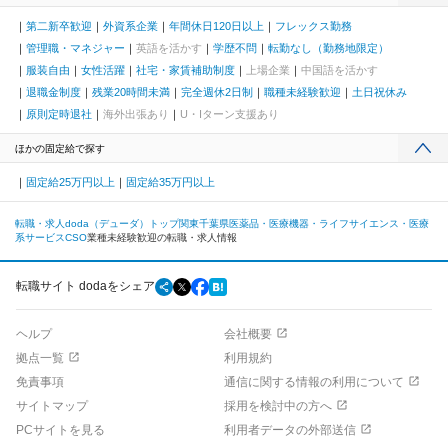
第二新卒歓迎
外資系企業
年間休日120日以上
フレックス勤務
管理職・マネジャー
英語を活かす
学歴不問
転勤なし（勤務地限定）
服装自由
女性活躍
社宅・家賃補助制度
上場企業
中国語を活かす
退職金制度
残業20時間未満
完全週休2日制
職種未経験歓迎
土日祝休み
原則定時退社
海外出張あり
U・Iターン支援あり
ほかの固定給で探す
固定給25万円以上
固定給35万円以上
転職・求人doda（デューダ）トップ
関東
千葉県
医薬品・医療機器・ライフサイエンス・医療
系サービス
CSO
業種未経験歓迎の転職・求人情報
転職サイト dodaをシェア
ヘルプ
会社概要
拠点一覧
利用規約
免責事項
通信に関する情報の利用について
サイトマップ
採用を検討中の方へ
PCサイトを見る
利用者データの外部送信