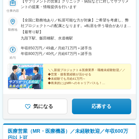
【サプリメントの営業】クリニック・病院などに対してサプリメ
員など）が活躍中
ントの提案・情報提供を行います
仕事内容
■入社後の流れ
▽約3ヶ月の研修（医療知識・業務理解）
【全国に勤務地あり／転居可能な方が対象】ご希望を考慮し、弊
▽現場配属（4ヶ月目～）※マネージャーなど周囲のサポートを受
社プロジェクトへの配属となります。※転居を伴う場合があります
けながら実務習得
勤務地
（転居可能な方が応募対象です）★転居にかかる費用は会社負担
【最寄り駅】
▽キャリア形成（MR経験者スペシャリスト・管理職や本社管理職
（規定あり）！引っ越しの不安を感じている方もご安心くださ
九段下駅、飯田橋駅、水道橋駅
へのキャリアアップ＆キャリアチェンジの可能性アリ）
い。転居にまつわる費用は規定内で全額会社負担です。（例）・
引っ越し費用・物件の内見にかかる交通費・契約手続きにかかる
年収850万円／49歳／月給71万円＋諸手当
■充実した研修制度
交通費新しい土地でのスタートを、会社がしっかりバックアップ
年収800万円／40代／月給67万円＋諸手当
・入社後3ヶ月は研修に専念（基礎から習得）
給与
します！※受動喫煙対策：屋内全面禁煙
・全員未経験入社！同期とスタートできる環境
・配属後もマネージャーや先輩MRが成長をサポート
＼＼新規プロジェクト＆医療業界・職種未経験歓迎／／
◆営業・接客業経験が活かせる
◆未経験でも月給41万円～
■手厚い福利厚生
◆将来的にはMRへのキャリアパスも！
・外勤手当（1日1,500円）
◆年間休日120日・インセンティブあり
・社宅制度（家賃60％会社負担）※条件あり
＜医療機関等へサプリメントを提案する法人営業＞
・転勤時の引越し費用負担
・単身赴任手当／帰省補助
気になる
応募する
■当社の特徴
研修終了後は各製薬メーカーのプロジェクトに配属される『コン
クラクトMR』。配属期間は平均2～3年程。
新薬案件を中心にプロジェクトが豊富にあり、成長機会が広がり
医療営業（MR・医療機器）／未経験歓迎／年収600万
ます。
円以上可