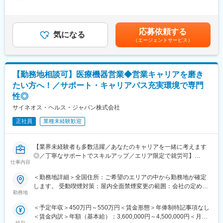
＞300,000円～375,000円（12分割）＜昇給有無＞有＜残業手当＞
迎いたします。
ーのほとんどは、MRからキャリアをチェンジしているメンバーで
有＜給与補足＞同社は年俸制になります。別途以下のような手当
す。担当マネージャーが定期的に面談を行い、分からないことや
があります。■プロジェクト賞与：会社及び個人業績により変動■
《おススメポイント》
将来のキャリアに関してサポートをしていきます。
四半期一時金：10万円（四半期に1回、10万円程度支給）※ただし
■夜勤なし！日勤・土日祝休みで働き方改善・ワークライフバラン
応募依頼する
気になる
支給条件有。他、永続勤務報奨金（3年勤務5万円支給、5年勤務
スの両立が叶う！
《職種に関して》
（エージェントサービス）
10万円…）ございます。賃金はあくまでも目安の金額であり、選
■明確な評価制度あり！自身の成果や頑張りが客観的に評価され、
■MRとは主に医師や薬剤師等へ、担当製品の情報提供を行いま
考を通じて上下する可能性があります。月給(月額)は固定手当を含
年収に反映されます。また、在籍年数が増えると永年勤続報奨金
す。担当施設の患者様に応じた情報提供や、担当製品の処方後の
めた表記です。
や四半期一時金などの手当もアップします。つまり、やりがいや
情報収集を行います。
【勤務地相談可】医療機器営業◆営業キャリアを磨き
努力がきちんと報われる報酬制度になっています。
変更の範囲：会社の定める業務
たい方へ！／サポート・キャリアパス充実環境で専門
《丁寧な研修・支援体制で成長を応援！》
性◎
入社後は2カ月間の研修制度がありますので、未経験の方も安心し
サイネオス・ヘルス・ジャパン株式会社
てご応募ください！同期社員と一緒に集中的に研修を行い、その
後配属先に応じた製品研修を行います。
正社員
業種未経験歓迎
※配属は入社後に確定する予定です。
また、配属後も一人ひとりの知識とスキルレベルを上げるために
様々な研修をご用意しています。
【業界未経験者も多数活躍／あなたのキャリアを一緒に考えます
◎／丁寧なサポートでスキルアップ／エリア限定で就労可】
仕事内容
《あなたの想いを実現する豊富なキャリアプランとサポート体
制！》
■業務内容
＜勤務地詳細＞全国住所：ご希望のエリアの中から勤務地が確定
志向性やその時の環境に応じてや「１つの領域で専門性を高め
医療機器の営業担当者として、基幹病院などの医師や看護師など
します。 受動喫煙対策：屋内全面禁煙変更の範囲：会社の定める
る」「幅広い疾患をカバーできるオールラウンダーになる」「本
医療従事者の方々と面談を行い、製品に関わる手技や情報提供な
勤務地
事業所
社部門（マネージャー、研修部門など）へのキャリアチェンジ」
どの営業活動を行います。
＜予定年収＞450万円～550万円＜賃金形態＞年俸制特記事項なし
など幅広いキャリアプランがあります。また、弊社のマネージャ
・身につくスキル
＜賃金内訳＞年額（基本給）：3,600,000円～4,500,000円＜月額
ーのほとんどは、MRからキャリアをチェンジしているメンバーで
専門家へ提案・交渉する力を磨けます。単に説明する力だけでな
給与