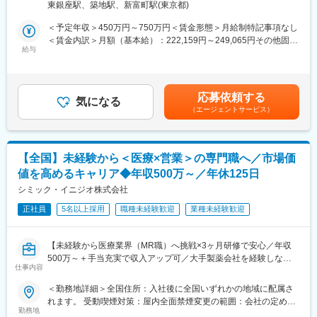
更の範囲：会社の定める事業所（リモートワーク含む）
東銀座駅、築地駅、新富町駅(東京都)
配属後も知識とスキルアップのために様々な研修をご用意してい
クトへアサイン予定です。グローバルトップメーカーなど様々な
ます。
PJTに携わる事が出来ます。
＜予定年収＞450万円～750万円＜賃金形態＞月給制特記事項なし
＜賃金内訳＞月額（基本給）：222,159円～249,065円その他固定
■明確な評価制度／やりがいや努力がきちんと報われる報酬制度
■医療機器営業／MR：
給与
手当/月：68,750円～74,167円固定残業手当/月：84,091円～
自身の成果や頑張りが客観的に評価され、年収に反映されます。
ご本人の希望やお人柄を見て活躍できる場を提供いたします。
93,435円（固定残業時間30時間0分/月）超過した時間外労働の残
また、在籍年数が増えると永年勤続報奨金や四半期一時金などの
◎医療機器営業
業手当は追加支給＜月給＞375,000円～416,667円（一律手当を含
手当もアップします。
医師や医療機器を扱う医療従事者に医療機器の情報提供や販売を
む）＜昇給有無＞有＜残業手当＞有＜給与補足＞業績に応じてイ
応募依頼する
行います。販売だけでなく、実際使用する際のトレーニングサポ
気になる
ンセンティブあり賃金はあくまでも目安の金額であり、選考を通
（エージェントサービス）
■豊富なキャリアプランとサポート体制
ートやアフターフォローまで手掛けることが特徴で、医療の現場
じて上下する可能性があります。月給(月額)は固定手当を含めた表
志向性やその時の環境に応じて「特定の領域で専門性を高める」
を実感できる活動ができます。
記です。
「幅広い疾患をカバーできるオールラウンダーになる」「本社部
◎MR（医薬情報担当者）
門（マネージャー、研修部門など）へのキャリアチェンジ」など
医師や薬剤師、看護師など医療従事者に医薬品の効果や副作用な
【全国】未経験から＜医療×営業＞の専門職へ／市場価
幅広いキャリアプランがあります。
どの情報提供や情報収集を行います。患者さんのQOL改善に向
値を高めるキャリア◆年収500万～／年休125日
また、弊社のマネージャーのほとんどは、MRからキャリアチェン
け、日々最新情報を学習し医療の一旦を担う専門性の高い活動が
ジしたメンバーです。担当マネージャーが定期的に面談を行い、
できます。
シミック・イニジオ株式会社
分からないことやキャリアに関してサポートします。
正社員
5名以上採用
職種未経験歓迎
業種未経験歓迎
■入社後の流れ：
変更の範囲：会社の定める業務
入社後は導入研修を受講。アサイン先企業の研修などフォロー体
制は万全で、医療機器営業に必要な製品知識や業界の知識は入社
【未経験から医療業界（MR職）へ挑戦×3ヶ月研修で安心／年収
後に習得することができます。
500万～＋手当充実で収入アップ可／大手製薬会社を経験しなが
仕事内容
ら成長／異業種出身者が活躍】
■ＭＩフォースの魅力：
＜勤務地詳細＞全国住所：入社後に全国いずれかの地域に配属さ
◎PMによる安心のフォロー体制
＜入社月について＞
れます。 受動喫煙対策：屋内全面禁煙変更の範囲：会社の定める
社員の活動を、経験と知識を豊富に持つプロジェクトマネージャ
この求人は10月1日入社の求人となります
勤務地
事業所
ーがきめ細やかにフォローしますので、いつでも自信を持って営