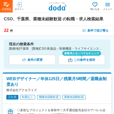
会員登録
ログイン
気になる
メニュー
CSO、千葉県、業種未経験歓迎
の転職・求人検索結果
22
条件で並び替え
件
現在の検索条件
[勤務地]千葉県 [業種]CSO-医薬品・医療機器・ライフサイエンス・医療系サービス [こだわり条件ピックアップ]業種未経験歓迎 [詳細条件](募集・採用情報)業種未経験歓迎
新着求人をいつでもチェック
条件の変更
この条件を保存
WEBデザイナー／年休125日／残業月5時間／退職金制
度あり
株式会社アクセライズ
正社員
転勤なし
職種未経験歓迎
業種未経験歓迎
◇多彩なプロジェクトを保有中◇大手通信販売会社やアパレル企