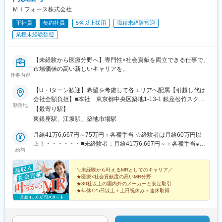
ＭＩフォース株式会社
■豊富なキャリアパス
がんや希少疾患の医薬品担当など専門性を深めるキャリアや、マ
正社員
契約社員
5名以上採用
職種未経験歓迎
ネジメント・人材育成など多様なキャリアパスが可能。実際に社
業種未経験歓迎
内でキャリアチェンジして活躍している社員も多数います。
変更の範囲：会社の定める業務
【未経験から医療分野へ】専門性×社会貢献を両立できる仕事で、
市場価値の高い新しいキャリアを。
仕事内容
【U・Iターン歓迎】希望を考慮して各エリアへ配属【引越し代は
会社全額負担】■本社 東京都中央区築地1-13-1 銀座松竹スクエ
勤務地
ア9F■勤務エリア：（1）北海道：北海道（2）東北：青森・秋
【最寄り駅】
田・岩手・山形・宮城・福島（3）関東：東京・神奈川・千葉・埼
東銀座駅、江坂駅、築地市場駅
玉・茨城・栃木・群馬（4）甲信越：新潟・長野・山梨（5）東
海：愛知・岐阜・三重・静岡（6）北陸：富山・石川・福井（7）
月給41万6,667円～75万円＋各種手当 ☆経験者は月給60万円以
近畿：大阪・京都・滋賀・奈良・和歌山・兵庫（8）中国：岡山・
上！・・・・・・■未経験者：月給41万6,667円～＋各種手当※上
給与
広島・山口・島根・鳥取（9）四国：香川・徳島・高知・愛媛
記には固定残業代（7万9,114円～／30時間分）を含みます。※超
（10）九州：福岡・大分・宮崎・鹿児島・熊本・佐賀・長崎・沖
過分は別途全額支給いたします。◎手当を含めれば初年度から年
縄※勤務地限定～全国転勤（規定あり）の選択可能※配属エリアは
収600万円以上も可能！・・・・・・■経験者：月給60万円～75万
＼未経験から叶えるMRとしてのキャリア／
★医療×社会貢献度の高いMR分野
希望を考慮して決定いたします。希望範囲外への転勤はありませ
円＋各種手当※上記には固定残業代（11万760円～／30時間分）を
★80社以上の国内外のメーカーと安定取引
ん。※変更の範囲：会社の定める事業所（リモートワーク含む）
含みます。※超過分は別途全額支給いたします。＜年収例＞◎初年
★年休125日以上＋土日祝休み＋連休取得OK
度年収は700万円以上！◎最大年収900万円以上も目指せる
★eラーニング・資格取得支援など研修充実
★初年度年収600万以上も可
♪・・・・・・＼社員の年収例／ 800万円／36歳（入社3年） 860
万円／42歳（入社4年） 920万円／45歳（入社6年） ※諸手当含む