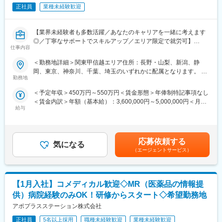
https://healthcarecareerpark.iqvia.com/
正社員
業種未経験歓迎
■具体的な業務
すでに取引のある病院の医師や薬剤師に向け、医薬品の効果や副
【業界未経験者も多数活躍／あなたのキャリアを一緒に考えます
作用・適切な使用方法などの情報を提供し、薬剤のプロモーショ
◎／丁寧なサポートでスキルアップ／エリア限定で就労可】
ン活動を行っていただきます。メインの業務は情報提供となるた
仕事内容
め、価格交渉・納品・注文書の対応等は基本的に発生せず、営業
■業務内容
＜勤務地詳細＞関東甲信越エリア住所：長野・山梨、新潟、静
活動に専念できる環境です。
医療機器の営業担当者として、基幹病院などの医師や看護師など
岡、東京、神奈川、千葉、埼玉のいずれかに配属となります。 受
個人の予算はありますが、チーム内で助け合う社風が整ってお
医療従事者の方々と面談を行い、製品に関わる手技や情報提供な
勤務地
動喫煙対策：屋内全面禁煙変更の範囲：会社の定める事業所（リ
り、過度なプレッシャーなく顧客とじっくり関係構築が可能で
どの営業活動を行います。
モートワーク含む）
す。
＜予定年収＞450万円～550万円＜賃金形態＞年俸制特記事項なし
・身につくスキル
＜賃金内訳＞年額（基本給）：3,600,000円～5,000,000円＜月額
専門家へ提案・交渉する力を磨けます。単に説明する力だけでな
■働き方
給与
＞300,000円～416,666円（12分割）＜昇給有無＞有＜残業手当＞
く、相手のニーズを引き出し、競合との優位性を示してクロージ
社用車を利用して自宅から病院へ直行直帰の働き方となるため、
無＜給与補足＞3ヶ月に1度、四半期一時金あり(入社1年目は10万
ングするスキルが身につきます。
柔軟にスケジュール調整が可能です。年間休日130日に加えて有
円／回)。賃金はあくまでも目安の金額であり、選考を通じて上下
※詳細はプロジェクトにより異なります。
給取得もしやすく、年間140日ほど休んでいる方も多くいます。
する可能性があります。月給(月額)は固定手当を含めた表記です。
応募依頼する
気になる
■キャリアパス：
（エージェントサービス）
■将来的なキャリア：
志向性や身につけたいスキルに応じて様々なキャリアパスがあり
医療営業として専門性を磨き管理職を目指すのはもちろん、他事
ます。
業部やグループ会社への異動実績も豊富にございます。（※病院の
・1つの領域（心臓外科や整形外科など）を極める
経営コンサル、医薬品メーカーのマーケティング支援、人事担当
【1月入社】コメディカル歓迎◇MR（医薬品の情報提
・複数のプロジェクトに参画して経験を広げる
者などの管理部門）
・本社スタッフ（プロジェクトマネージャー、採用、研修担当）
供）病院経験のみOK！研修からスタート◇希望勤務地
営業経験を活かして様々なキャリアプランを実現できるのは、当
にキャリアチェンジ
アポプラスステーション株式会社
社ならではの強みです。
など、様々な可能性を探ることができるのが大きな魅力です。
正社員
5名以上採用
職種未経験歓迎
業種未経験歓迎