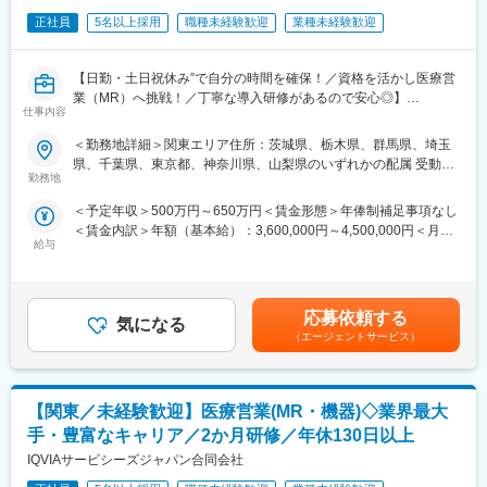
正社員
5名以上採用
職種未経験歓迎
業種未経験歓迎
■安心の研修体制：
■豊富なキャリアパス
・入社から3か月間：座学研修（導入教育）のみ
がんや希少疾患の医薬品担当など専門性を深めるキャリアや、マ
└医薬品や医療業界、営業方法についての知識を身につけます。
ネジメント・人材育成など多様なキャリアパスが可能。
【日勤・土日祝休み”で自分の時間を確保！／資格を活かし医療営
・導入教育終了後は、Web講義、e-Learning、集合研修を組み合
また、医薬品という景気に左右されにくい分野で専門知識が身に
業（MR）へ挑戦！／丁寧な導入研修があるので安心◎】
わせて行う、MR認定試験に100％を担保する対策講座がありま
つくため、将来にわたって活かせる市場価値の高いキャリアを築
仕事内容
す。
くことが可能です。
《資格と想いがあれば活躍できる！》
＜勤務地詳細＞関東エリア住所：茨城県、栃木県、群馬県、埼玉
・現場配属後も月1回以上の面談を設けており、成果を出すための
「誰かのためになる仕事がしたい」「社会貢献につながる仕事を
県、千葉県、東京都、神奈川県、山梨県のいずれかの配属 受動喫
フォロー体制を整えております。
変更の範囲：会社の定める業務
したい」という想いがあればOK！当社には、臨床経験を活かして
勤務地
煙対策：屋内全面禁煙変更の範囲：会社の定める事業所
★入社同期がいるため、一緒に頑張れる環境です！専門性の高い
医療営業にチャレンジし活躍しているメンバーが多数在籍してい
営業職が目指せます。
＜予定年収＞500万円～650万円＜賃金形態＞年俸制補足事項なし
ます。
＜賃金内訳＞年額（基本給）：3,600,000円～4,500,000円＜月額
これまでの経験を活かして新たなフィールドで活躍したい方を歓
■魅力ポイント：
給与
＞300,000円～375,000円（12分割）＜昇給有無＞有＜残業手当＞
迎いたします。
＜安定性＞
有＜給与補足＞同社は年俸制になります。別途以下のような手当
・誰にとっても必要不可欠な医療業界は、景気の影響に左右され
があります。・プロジェクト賞与：会社及び個人業績により変
《おススメポイント》
にくく、安定した売上を誇っています。
動・四半期一時金：10万円（四半期に1回、10万円程度支給）※た
■夜勤なし！日勤・土日祝休みで働き方改善・ワークライフバラン
応募依頼する
・当社は、東証プライム上場以来、10期連続で増収中のクオール
気になる
だし支給条件有。他、永続勤務報奨金（3年勤務5万円支給、5年
スの両立が叶う！
（エージェントサービス）
グループに属しており、主力事業を担っています。
勤務10万円…）ございます。賃金はあくまでも目安の金額であ
■明確な評価制度あり！自身の成果や頑張りが客観的に評価され、
り、選考を通じて上下する可能性があります。月給(月額)は固定手
年収に反映されます。また、在籍年数が増えると永年勤続報奨金
＜社会貢献度の高さ＞
当を含めた表記です。
や四半期一時金などの手当もアップします。つまり、やりがいや
自身の売上・営業活動が患者さんのQOLの向上や病気から救うこ
【関東／未経験歓迎】医療営業(MR・機器)◇業界最大
努力がきちんと報われる報酬制度になっています。
とに繋がるため、やりがいをもって営業できます。
手・豊富なキャリア／2か月研修／年休130日以上
《丁寧な研修・支援体制で成長を応援！》
IQVIAサービシーズジャパン合同会社
＜頑張りは適切に評価＞
入社後は2カ月間の研修制度がありますので、未経験の方も安心し
成果に応じた評価制度が整っており、頑張り次第で大幅な年収UP