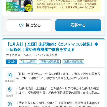
ルディングスのグループ企業として、医療・製薬業界か
らの厚い信頼を受けるシミック・イニジオ。充実の研修
制度で専門性を身につけ、業界未経験から社会に貢献す
るスペシャリストを目指してみませんか。
気になる
応募する
【1月入社｜全国】未経験MR《コメディカル歓迎》◆
土日祝休｜薬や医療機器で健康を支える
サイネオス・ヘルス・ジャパン株式会社
正社員
5名以上採用
職種未経験歓迎
業種未経験歓迎
【日勤・土日祝休み”で自分の時間を確保！／資格を活かし医療営
業（MR）へ挑戦！／丁寧な導入研修があるので安心◎】
仕事内容
《資格と想いがあれば活躍できる！》
＜勤務地詳細＞全国住所：ご希望のエリアの中から勤務地が確定
「誰かのためになる仕事がしたい」「社会貢献につながる仕事を
します。 受動喫煙対策：屋内全面禁煙変更の範囲：会社の定める
したい」という想いがあればOK！当社には、臨床経験を活かして
勤務地
事業所
医療営業にチャレンジし活躍しているメンバーが多数在籍してい
＜予定年収＞500万円～650万円＜賃金形態＞年俸制補足事項なし
ます。