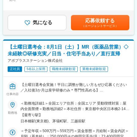
＞300,000円～375,000円（12分割）＜昇給有無＞有＜残業手当＞
す。担当マネージャーが定期的に面談を行い、分からないことや
く、相手のニーズを引き出し、競合との優位性を示してクロージ
無＜給与補足＞・3ヶ月に1度、四半期一時金あり(入社1年目は10
将来のキャリアに関してサポートをしていきます。
ングするスキルが身につきます。
万円／回)・月額給与の6%相当額を確定拠出年金（401K）の掛金
※詳細はプロジェクトにより異なります。
として、同社が拠出します賃金はあくまでも目安の金額であり、
《職種に関して》
応募依頼する
気になる
選考を通じて上下する可能性があります。月給(月額)は固定手当を
■MRとは主に医師や薬剤師等へ、担当製品の情報提供を行いま
■キャリアパス：
（エージェントサービス）
含めた表記です。
す。担当施設の患者様に応じた情報提供や、担当製品の処方後の
志向性や身につけたいスキルに応じて様々なキャリアパスがあり
情報収集を行います。
ます。
・1つの領域（心臓外科や整形外科など）を極める
変更の範囲：会社の定める業務
【土曜日選考会：8月1日（土）】MR（医薬品営業）◇
・複数のプロジェクトに参画して経験を広げる
・本社スタッフ（プロジェクトマネージャー、採用、研修担当）
未経験◎研修充実／日当・住宅手当あり／直行直帰
にキャリアチェンジ
アポプラスステーション株式会社
など、様々な可能性を探ることができるのが大きな魅力です。
正社員
5名以上採用
職種未経験歓迎
業種未経験歓迎
■働く魅力
・同社の社員でいながら、様々なメーカーで経験を積むことが可
【土曜日選考会実施！平日に調整が難しい方もぜひ応募ください
能です！配属先メーカーからオファーを受けた場合は、メーカー
／入社後3か月は座学研修のみ＊専門性高める】
直雇用へ転籍するチャンスもあります。
仕事内容
■選考について
（ご自身に合わないと感じられた場合、オファーを断ることも勿
８月１日（土）9:00～14:00スタートの中より調整可能です。
論可能です。）
＜勤務地詳細1＞全国エリア住所：全国エリア 受動喫煙対策：屋
オンラインにて実施いたします。
・転勤は東北・関東などエリア単位内で限定することができ、一
内全面禁煙＜勤務地詳細2＞本社住所：東京都中央区日本橋2-14-1
方的に配属エリアを決定されることもありません。
勤務地
フロントプレイス日本橋勤務地最寄駅：各線／日本橋駅受動喫煙
【最寄り駅】
★本ポジションは、未経験から医療業界で活躍できます！
※CSOとは…
対策：敷地内喫煙可能場所あり変更の範囲：会社の定める事業所
日本橋駅(東京都)、茅場町駅、三越前駅
・医療を通じて社会に貢献したい
医療機器・製薬メーカーのセールス領域を支援する業種です。自
（リモートワーク含む）
・仕事を通じて学びを深め自己の成長を実感したい
社の社員を取引先企業に派遣し、派遣先の営業として活躍いただ
＜予定年収＞509万円～559万円＜賃金形態＞月給制＜賃金内訳＞
・専門職として知識、技能を身に付けたい
くことでメーカーを支援しています。
月額（基本給）：250,000円その他固定手当/月：73,400円固定残