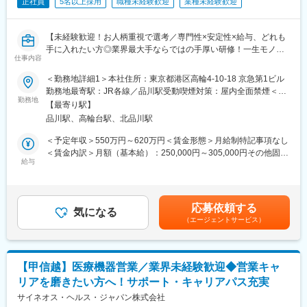
てご応募ください！同期社員と一緒に集中的に研修を行い、その
正社員
5名以上採用
職種未経験歓迎
業種未経験歓迎
も目指せます。
後配属先に応じた製品研修を行います。
※配属は入社後に確定する予定です。
■福利厚生（転勤を伴う場合）：
【未経験歓迎！お人柄重視で選考／専門性×安定性×給与、どれも
また、配属後も一人ひとりの知識とスキルレベルを上げるために
＜社宅制度（法人契約）＞
手に入れたい方◎業界最大手ならではの手厚い研修！一生モノの
様々な研修をご用意しています。
・家賃：一部会社負担
仕事内容
スキルを磨く／マーケ・コンサル・管理部門など将来のキャリア
・住居契約初期経費：会社負担（上限設定あり）
パス豊富】
《あなたの想いを実現する豊富なキャリアプランとサポート体
＜勤務地詳細1＞本社住所：東京都港区高輪4-10-18 京急第1ビル
・入居時の引越し費用：会社負担（会社指定業者）
制！》
勤務地最寄駅：JR各線／品川駅受動喫煙対策：屋内全面禁煙＜勤
＼そもそも「MR」とは？／
志向性やその時の環境に応じてや「１つの領域で専門性を高め
勤務地
務地詳細2＞関東エリア住所：関東(東京都、神奈川県、千葉県、
【最寄り駅】
「医薬情報提供者」と呼ばれる専門資格を取得して活動する営業
る」「幅広い疾患をカバーできるオールラウンダーになる」「本
埼玉県、群馬県、茨城県)/選考を通じて決定します。 受動喫煙対
変更の範囲：会社の定める業務
品川駅、高輪台駅、北品川駅
職です。IQVIAのお客様である国内医薬品メーカーにて、医薬品の
社部門（マネージャー、研修部門など）へのキャリアチェンジ」
策：その他（主要勤務地は屋内全面禁煙だが、就業先の規則に準
営業活動を行っていただきます。
など幅広いキャリアプランがあります。また、弊社のマネージャ
ずる）変更の範囲：会社の定める事業所
＜予定年収＞550万円～620万円＜賃金形態＞月給制特記事項なし
人々の命を守る商材に携わるため、社会貢献性と安定性を兼ね備
ーのほとんどは、MRからキャリアをチェンジしているメンバーで
＜賃金内訳＞月額（基本給）：250,000円～305,000円その他固定
えたお仕事です。
す。担当マネージャーが定期的に面談を行い、分からないことや
給与
手当/月：35,000円＜月給＞285,000円～340,000円＜昇給有無＞
将来のキャリアに関してサポートをしていきます。
有＜残業手当＞無＜給与補足＞【残業手当について】管理監督者
■入社後の流れ
の承認の上、研究会、顧客との会議等が発生する場合、別途残業
まずはご入社から2か月間MR導入研修を受講し、MR資格を取得
《職種に関して》
手当支給する。【補足】プロジェクト稼働手当(35,000円)、外勤
応募依頼する
していただきます。
■MRとは主に医師や薬剤師等へ、担当製品の情報提供を行いま
気になる
日当（1日1,500円／外勤3.5時間以上）■変動賞与制（6月・12
（エージェントサービス）
資格取得と聞くとハードルが高く思われる方もいるかもしれませ
す。担当施設の患者様に応じた情報提供や、担当製品の処方後の
月・3月）※平均実績6ヶ月分■インセンティブ：3月（対象者）賃
んが、当社の取得率は業界平均より20%ほど高い95%程度を維持
情報収集を行います。
金はあくまでも目安の金額であり、選考を通じて上下する可能性
しています。
があります。月給(月額)は固定手当を含めた表記です。
文理問わず一から学べる環境を整えているため、専門知識は入社
変更の範囲：会社の定める業務
【甲信越】医療機器営業／業界未経験歓迎◆営業キャ
後に身に付ける意欲があれば問題ございません。
リアを磨きたい方へ！サポート・キャリアパス充実
社員の活躍事例についての詳細は、是非こちらのURLも併せてご
覧ください。
サイネオス・ヘルス・ジャパン株式会社