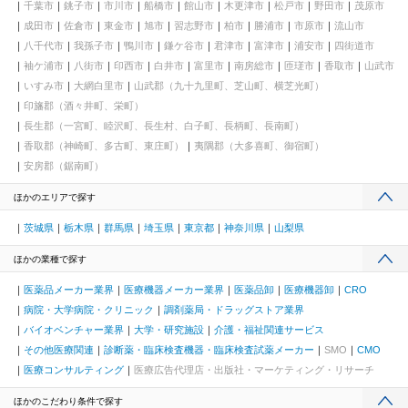
千葉市
銚子市
市川市
船橋市
館山市
木更津市
松戸市
野田市
茂原市
成田市
佐倉市
東金市
旭市
習志野市
柏市
勝浦市
市原市
流山市
八千代市
我孫子市
鴨川市
鎌ケ谷市
君津市
富津市
浦安市
四街道市
袖ケ浦市
八街市
印西市
白井市
富里市
南房総市
匝瑳市
香取市
山武市
いすみ市
大網白里市
山武郡（九十九里町、芝山町、横芝光町）
印旛郡（酒々井町、栄町）
長生郡（一宮町、睦沢町、長生村、白子町、長柄町、長南町）
香取郡（神崎町、多古町、東庄町）
夷隅郡（大多喜町、御宿町）
安房郡（鋸南町）
ほかのエリアで探す
茨城県
栃木県
群馬県
埼玉県
東京都
神奈川県
山梨県
ほかの業種で探す
医薬品メーカー業界
医療機器メーカー業界
医薬品卸
医療機器卸
CRO
病院・大学病院・クリニック
調剤薬局・ドラッグストア業界
バイオベンチャー業界
大学・研究施設
介護・福祉関連サービス
その他医療関連
診断薬・臨床検査機器・臨床検査試薬メーカー
SMO
CMO
医療コンサルティング
医療広告代理店・出版社・マーケティング・リサーチ
ほかのこだわり条件で探す