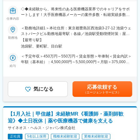
医薬品は「どの成分に、どのような効果があって、誰に使うと良
follow=%40124wcdmz&lp=SS7pcT&liff_id=1655046877-
◇◆未経験から、将来性のある医療機器業界でのキャリアをサポ
いのか」などの情報が付加されて、初めて効果的に使うことがで
Gm8rqdqY
ートします！大手医療機器メーカーの案件多数・転籍実績多数
きます。医師への適切な医薬品情報の提供を通じて、患者さんの
仕事内容
◇◆
治療、地域医療課題に貢献することができます。
変更の範囲：会社の定める業務
＜勤務地詳細1＞本社住所：東京都豊島区西池袋3-27-12 池袋ウェ
【はじめに／CSOとは】
■安心の研修体制：
ストパークビル勤務地最寄駅：各線／池袋駅受動喫煙対策：屋内
EPファーマラインは「CSO業界」の中でも医療機器業界に特化し
・入社から3か月間：座学研修（導入教育）のみ
勤務地
全面禁煙＜勤務地詳細2＞関東エリア住所：東京都等、関東エリア
【最寄り駅】
た事業を展開している、国内でも数少ない大手企業です！CSO事
└医薬品や医療業界、営業方法についての知識を身につけます。
への配属予定となります。 受動喫煙対策：屋内全面禁煙変更の範
池袋駅、要町駅、目白駅
業とは、クライアントである国内の医療機器メーカーの営業機能
・導入教育終了後は、Web講義、e-Learning、集合研修を組み合
囲：会社の定める事業所
を一部EPファーマラインにて代行するサービスのことで、今回の
わせて行う、MR認定試験に100％を担保する対策講座がありま
＜予定年収＞450万円～550万円＜賃金形態＞年俸制＜賃金内訳＞
募集ではEPファーマラインの正社員として入社いただき、提携し
す。
年額（基本給）：4,500,000円～5,500,000円＜月額＞375,000円
ている医療機器メーカーの元で営業活動を行っていただきます。
★MR認定試験の合格率は9割以上！
給与
～458,333円（12分割）＜昇給有無＞有＜残業手当＞有賃金はあ
・現場配属後も、担当SVと月1回以上の面談を設けており、成果
くまでも目安の金額であり、選考を通じて上下する可能性があり
【業務内容】
を出すためのフォロー体制を整えております。
ます。月給(月額)は固定手当を含めた表記です。
病院の医師や看護師、臨床工学技士などの医療従事者対し、情報
★入社同期がいるため、一緒に頑張れる環境です！専門性の高い
応募依頼する
提供と提案営業を担当頂きます！基本的には既存顧客向けのルー
営業職が目指せます。
気になる
（エージェントサービス）
ト営業がメイン(一部新規あり)で、直行直帰の勤務が多く、自身で
スケジュール管理が可能なため、メリハリがある働き方ができま
■長く働ける◎働きやすい環境：
す。
・土日祝休／年間休日122日
多くの方が未経験からキャリアチェンジをされておりますが、医
・長期休暇が取りやすい！（連続休暇の取得を奨励しています）
【1月入社｜甲信越】未経験MR《看護師・薬剤師歓
療機器の使用方法の提案から、治療現場でのサポートまで、一貫
・有給取得率：70％以上
迎》◆土日祝休｜薬や医療機器で健康を支える
して医療現場に携わることができ、非常に社会貢献性を感じられ
るお仕事です！
サイネオス・ヘルス・ジャパン株式会社
■福利厚生（転勤を伴う場合）：
＜社宅制度（法人契約）＞
正社員
5名以上採用
職種未経験歓迎
業種未経験歓迎
【EPファーマラインでキャリアを築くメリット】
・家賃：一部会社負担