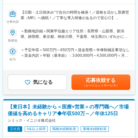
■優良案件多数／メーカー転籍を支援
・住居契約初期経費：会社負担（上限設定あり）
他社では見かけないような大手メーカーの案件や最先端製品の案
・入居時の引越し費用：会社負担（会社指定業者）
【日勤・土日祝休み”で自分の時間を確保！／資格を活かし医療営
件を保有しています。また原則、将来的にクライアント先への転
業（MR）へ挑戦！／丁寧な導入研修があるので安心◎】
籍も視野に入れた内容で案件を受注しています。(＝将来的に医療
変更の範囲：会社の定める業務
仕事内容
機器メーカーの正規社員としての勤務が可能)
《資格と想いがあれば活躍できる！》
＜勤務地詳細＞関東甲信越エリア住所：長野県・山梨県、新潟
これを可能にしている背景としては、比較的少数規模を保って運
「誰かのためになる仕事がしたい」「社会貢献につながる仕事を
県、静岡県、東京都、神奈川県、千葉県、埼玉県のいずれかに配
営を行っているからこそマネージャーの目が行き届く環境を整え
したい」という想いがあればOK！当社には、臨床経験を活かして
勤務地
属となります。 受動喫煙対策：屋内全面禁煙変更の範囲：会社の
ることができ、顧客からの信頼が厚いためです。
医療営業にチャレンジし活躍しているメンバーが多数在籍してい
定める事業所
＜予定年収＞500万円～650万円＜賃金形態＞年俸制補足事項なし
ます。
■入社後も強力なバックアップが受けられます！
＜賃金内訳＞年額（基本給）：3,600,000円～4,500,000円＜月額
これまでの経験を活かして新たなフィールドで活躍したい方を歓
CSOは本部のバックアップ体制が何より重要です。1人のプロジ
給与
＞300,000円～375,000円（12分割）＜昇給有無＞有＜残業手当＞
迎いたします。
ェクトマネージャーが管理する営業は約20名程度であり、相談事
有＜給与補足＞同社は年俸制になります。別途以下のような手当
があればいつでも連絡できる距離感です。1～2カ月に一度の面談
があります。■プロジェクト賞与：会社及び個人業績により変動■
《おススメポイント》
も実施しており、日々の業務だけでなく中長期的な視点での相談
四半期一時金：10万円（四半期に1回、10万円程度支給）※ただし
■夜勤なし！日勤・土日祝休みで働き方改善・ワークライフバラン
応募依頼する
も可能です。また、クライアント・社内評価に基いた明確な評価
気になる
支給条件有。他、永続勤務報奨金（3年勤務5万円支給、5年勤務
スの両立が叶う！
（エージェントサービス）
制度により、キャリアや年収アップに向けた目標を定めやすい環
10万円…）ございます。賃金はあくまでも目安の金額であり、選
■明確な評価制度あり！自身の成果や頑張りが客観的に評価され、
境です。
考を通じて上下する可能性があります。月給(月額)は固定手当を含
年収に反映されます。また、在籍年数が増えると永年勤続報奨金
めた表記です。
や四半期一時金などの手当もアップします。つまり、やりがいや
少しでも医療業界でキャリア形成したい！というお気持ちのある
【東日本】未経験から＜医療×営業＞の専門職へ／市場
努力がきちんと報われる報酬制度になっています。
方は是非ご応募ください！
価値を高めるキャリア◆年収500万～／年休125日
《丁寧な研修・支援体制で成長を応援！》
シミック・イニジオ株式会社
変更の範囲：会社の定める業務
入社後は2カ月間の研修制度がありますので、未経験の方も安心し
てご応募ください！同期社員と一緒に集中的に研修を行い、その
正社員
5名以上採用
職種未経験歓迎
業種未経験歓迎
後配属先に応じた製品研修を行います。