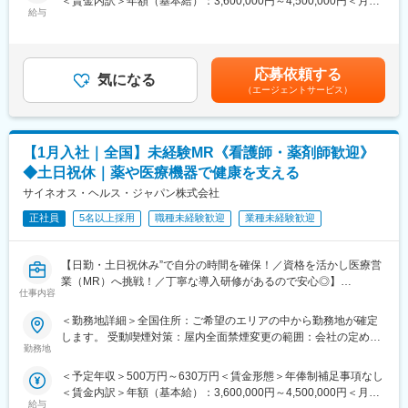
＜賃金内訳＞年額（基本給）：3,600,000円～4,500,000円＜月額
これまでの経験を活かして新たなフィールドで活躍したい方を歓
給与
＞300,000円～375,000円（12分割）＜昇給有無＞有＜残業手当＞
迎いたします。
有＜給与補足＞同社は年俸制になります。別途以下のような手当
があります。・プロジェクト賞与：会社及び個人業績により変
《おススメポイント》
動・四半期一時金：10万円（四半期に1回、10万円程度支給）※た
■夜勤なし！日勤・土日祝休みで働き方改善・ワークライフバラン
応募依頼する
気になる
だし支給条件有。他、永続勤務報奨金（3年勤務5万円支給、5年
スの両立が叶う！
（エージェントサービス）
勤務10万円…）ございます。賃金はあくまでも目安の金額であ
■明確な評価制度あり！自身の成果や頑張りが客観的に評価され、
り、選考を通じて上下する可能性があります。月給(月額)は固定手
年収に反映されます。また、在籍年数が増えると永年勤続報奨金
当を含めた表記です。
や四半期一時金などの手当もアップします。つまり、やりがいや
【1月入社｜全国】未経験MR《看護師・薬剤師歓迎》
努力がきちんと報われる報酬制度になっています。
◆土日祝休｜薬や医療機器で健康を支える
《丁寧な研修・支援体制で成長を応援！》
サイネオス・ヘルス・ジャパン株式会社
入社後は2カ月間の研修制度がありますので、未経験の方も安心し
てご応募ください！同期社員と一緒に集中的に研修を行い、その
正社員
5名以上採用
職種未経験歓迎
業種未経験歓迎
後配属先に応じた製品研修を行います。
※配属は入社後に確定する予定です。
【日勤・土日祝休み”で自分の時間を確保！／資格を活かし医療営
また、配属後も一人ひとりの知識とスキルレベルを上げるために
業（MR）へ挑戦！／丁寧な導入研修があるので安心◎】
様々な研修をご用意しています。
仕事内容
《資格と想いがあれば活躍できる！》
《あなたの想いを実現する豊富なキャリアプランとサポート体
＜勤務地詳細＞全国住所：ご希望のエリアの中から勤務地が確定
「誰かのためになる仕事がしたい」「社会貢献につながる仕事を
制！》
します。 受動喫煙対策：屋内全面禁煙変更の範囲：会社の定める
したい」という想いがあればOK！当社には、臨床経験を活かして
志向性やその時の環境に応じてや「１つの領域で専門性を高め
勤務地
事業所
医療営業にチャレンジし活躍しているメンバーが多数在籍してい
る」「幅広い疾患をカバーできるオールラウンダーになる」「本
＜予定年収＞500万円～630万円＜賃金形態＞年俸制補足事項なし
ます。
社部門（マネージャー、研修部門など）へのキャリアチェンジ」
＜賃金内訳＞年額（基本給）：3,600,000円～4,500,000円＜月額
これまでの経験を活かして新たなフィールドで活躍したい方を歓
など幅広いキャリアプランがあります。また、弊社のマネージャ
給与