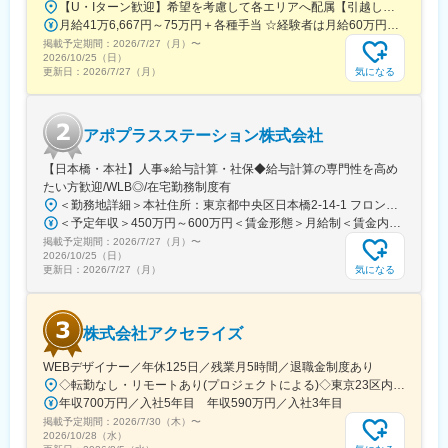
【U・Iターン歓迎】希望を考慮して各エリアへ配属【引越し代は会社全額負担】■本社 東京都中央区築地1-13-1 銀座松竹スクエア9F■勤務エリア：（1）北海道：北海道（2）東北：青森・秋田・岩手・山形・宮城・福島（3）関東：東京・神奈川・千葉・埼玉・茨城・栃木・群馬（4）甲信越：新潟・長野・山梨（5）東海：愛知・岐阜・三重・静岡（6）北陸：富山・石川・福井（7）近畿：大阪・京都・滋賀・奈良・和歌山・兵庫（8）中国：岡山・広島・山口・島根・鳥取（9）四国：香川・徳島・高知・愛媛（10）九州：福岡・大分・宮崎・鹿児島・熊本・佐賀・長崎・沖縄※勤務地限定～全国転勤（規定あり）の選択可能※配属エリアは希望を考慮して決定いたします。希望範囲外への転勤はありません。※変更の範囲：会社の定める事業所（リモートワーク含む）
へのキャリアアップ＆キャリアチェンジの可能性アリ）
月給41万6,667円～75万円＋各種手当 ☆経験者は月給60万円以上！・・・・・・■未経験者：月給41万6,667円～＋各種手当※上記には固定残業代（7万9,114円～／30時間分）を含みます。※超過分は別途全額支給いたします。◎手当を含めれば初年度から年収600万円以上も可能！・・・・・・■経験者：月給60万円～75万円＋各種手当※上記には固定残業代（11万760円～／30時間分）を含みます。※超過分は別途全額支給いたします。＜年収例＞◎初年度年収は700万円以上！◎最大年収900万円以上も目指せる♪・・・・・・＼社員の年収例／ 800万円／36歳（入社3年） 860万円／42歳（入社4年） 920万円／45歳（入社6年） ※諸手当含む
掲載予定期間：
■充実した研修制度
2026/7/27（月）
〜
2026/10/25（日）
・入社後3ヶ月は研修に専念（基礎から習得）
気になる
更新日：
2026/7/27（月）
・全員未経験入社！同期とスタートできる環境
・配属後もマネージャーや先輩MRが成長をサポート
アポプラスステーション株式会社
■手厚い福利厚生
・外勤手当（1日1,500円）
【日本橋・本社】人事※給与計算・社保◆給与計算の専門性を高め
・社宅制度（家賃60％会社負担）※条件あり
たい方歓迎/WLB◎/在宅勤務制度有
・転勤時の引越し費用負担
＜勤務地詳細＞本社住所：東京都中央区日本橋2-14-1 フロントプレイス日本橋勤務地最寄駅：各線／日本橋駅受動喫煙対策：敷地内喫煙可能場所あり変更の範囲：会社の定める事業所
・単身赴任手当／帰省補助
＜予定年収＞450万円～600万円＜賃金形態＞月給制＜賃金内訳＞月額（基本給）：243,000円～330,300円固定残業手当/月：57,000円～77,700円（固定残業時間30時間0分/月）超過した時間外労働の残業手当は追加支給＜月給＞300,000円～408,000円（一律手当を含む）＜昇給有無＞有＜残業手当＞有＜給与補足＞※上記金額にスキル・ご経験に応じて加算する可能性がございます※給与詳細は、経験・スキルを考慮した上で決定。■昇給：年1回（4月）賃金はあくまでも目安の金額であり、選考を通じて上下する可能性があります。月給(月額)は固定手当を含めた表記です。
掲載予定期間：
■当社の特徴
2026/7/27（月）
〜
2026/10/25（日）
研修終了後は各製薬メーカーのプロジェクトに配属される『コン
気になる
更新日：
2026/7/27（月）
クラクトMR』。配属期間は平均2～3年程。
新薬案件を中心にプロジェクトが豊富にあり、成長機会が広がり
ます。
株式会社アクセライズ
■豊富なキャリアパス
WEBデザイナー／年休125日／残業月5時間／退職金制度あり
がんや希少疾患の医薬品担当など専門性を深めるキャリアや、マ
◇転勤なし・リモートあり(プロジェクトによる)◇東京23区内を中心としたプロジェクト先▽勤務エリア・東京都内を中心とした一都三県・東京23区内のプロジェクトが中心・プロジェクトによりリモートワークあり・千葉、埼玉、神奈川にも案件あり。強制はなし。■東京本社／東京都千代田区神田小川町1-5-1 神田御幸ビル8F
ネジメント・人材育成など多様なキャリアパスが可能。実際に社
年収700万円／入社5年目 年収590万円／入社3年目
内でキャリアチェンジして活躍している社員も多数います。
掲載予定期間：
2026/7/30（木）
〜
2026/10/28（水）
変更の範囲：会社の定める業務