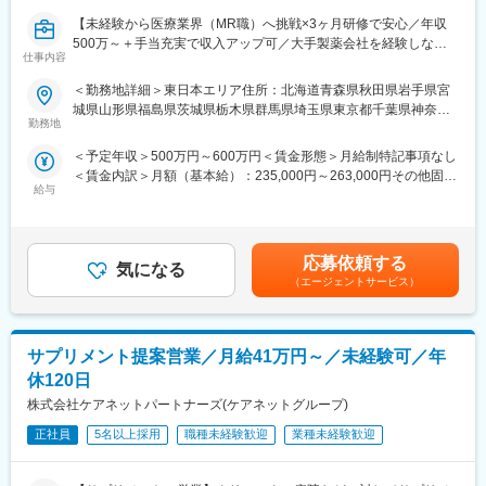
※配属は入社後に確定する予定です。
【未経験から医療業界（MR職）へ挑戦×3ヶ月研修で安心／年収
また、配属後も一人ひとりの知識とスキルレベルを上げるために
500万～＋手当充実で収入アップ可／大手製薬会社を経験しなが
様々な研修をご用意しています。
仕事内容
ら成長／異業種出身者が活躍】
《あなたの想いを実現する豊富なキャリアプランとサポート体
＜勤務地詳細＞東日本エリア住所：北海道青森県秋田県岩手県宮
＜入社月について＞
制！》
城県山形県福島県茨城県栃木県群馬県埼玉県東京都千葉県神奈川
この求人は10月1日入社の求人となります
志向性やその時の環境に応じてや「１つの領域で専門性を高め
勤務地
県山梨県新潟県 長野県静岡県のいずれか予定受動喫煙対策：屋内
※入社後は合同研修からスタート
る」「幅広い疾患をカバーできるオールラウンダーになる」「本
全面禁煙変更の範囲：会社の定める事業所
＜予定年収＞500万円～600万円＜賃金形態＞月給制特記事項なし
入社月が決まっているため同期も多く安心してスタート可能
社部門（マネージャー、研修部門など）へのキャリアチェンジ」
＜賃金内訳＞月額（基本給）：235,000円～263,000円その他固定
など幅広いキャリアプランがあります。また、弊社のマネージャ
給与
手当/月：36,000円～43,000円＜月給＞271,000円～306,000円＜
＜MR（医薬情報担当者）とは＞
ーのほとんどは、MRからキャリアをチェンジしているメンバーで
昇給有無＞有＜残業手当＞無＜給与補足＞■上記年収には、社宅
医師や薬剤師に対して薬の情報を伝え、「正しく使ってもらうた
す。担当マネージャーが定期的に面談を行い、分からないことや
(当社負担分)と日当が含まれます。■社用車貸与と共にガソリン代
めのサポート」をする仕事です
将来のキャリアに関してサポートをしていきます。
を全額支給 ■賞与年2回（昨年度実績4.2ヶ月）、報酬改定年1回■
具体的には、「どんな病気に効くか（効果）／安全性（副作用や
応募依頼する
気になる
全国勤務が可能な方は、50万円の一時金を支給(3ヶ月の試用期間
注意点）／品質に問題はないか」をわかりやすく伝えます
《職種に関して》
（エージェントサービス）
後の翌月給与で支給)賃金はあくまでも目安の金額であり、選考を
また、現場で使われた際の声を聞き取り製薬会社へ届け、より良
■MRとは主に医師や薬剤師等へ、担当製品の情報提供を行いま
通じて上下する可能性があります。月給(月額)は固定手当を含めた
い薬づくりにも貢献します
す。担当施設の患者様に応じた情報提供や、担当製品の処方後の
表記です。
自分が関わった薬が患者様の治療につながり、感謝されるやりが
情報収集を行います。
サプリメント提案営業／月給41万円～／未経験可／年
いのある仕事です
変更の範囲：会社の定める業務
休120日
＼＼求人のポイント／／
株式会社ケアネットパートナーズ(ケアネットグループ)
◎未経験から医療業界へ｜大手製薬会社のプロジェクトで働ける
◎3ヶ月研修＋OJTでゼロから育成｜専門性の高いキャリア形成
正社員
5名以上採用
職種未経験歓迎
業種未経験歓迎
◎年収500万円～＋社宅補助あり｜収入アップ可能
◎異業種出身者（営業、接客、旅行・ホテル、介護、公務員、教