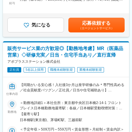
・内資系の安定企業で働きたい
（同社の正社員として、派遣先で就業するイメージです）
給与
業手当/月：101,200円（固定残業時間40時間0分/月）超過した時
という方にはおススメです！
間外労働の残業手当は追加支給＜月給＞424,600円（一律手当を
＜2人に1人は未経験入社、75%は異業種からの転職者です＞
■研修体制
含む）＜昇給有無＞有＜残業手当＞有＜給与補足＞※能力・前給な
プロジェクトごとに異なりますが、同社または配属先のメーカー
どを考慮し、規定により決定します。※年収の他に別途日当（月額
応募依頼する
■職務内容：
にて研修が十分にございます。
気になる
3～4万円）・諸手当有昇給：年1回★頑張りに応じて年収UP★赴
（エージェントサービス）
MR（医薬情報担当者）として、ドクターや医薬品卸へ訪問、医薬
プロジェクト配属後もマネージャーが丁寧に支援します。日々の
任先の評価次第で大幅に年収をUPできます。（年2回業績給改
品に関する情報提供を行います。
仕事の悩みやキャリア相談だけでなく、業務に不安がある際など
定）賃金はあくまでも目安の金額であり、選考を通じて上下する
もしっかりとケアします。業界でも特に支援が手厚いと評判で
可能性があります。月給(月額)は固定手当を含めた表記です。
＜MRとは＞
す。
販売サービス業の方歓迎◎【勤務地考慮】MR（医薬品
医薬品販売に際し、医師への医薬品の効果、効能、副作用を情報
営業）◇研修充実／日当・住宅手当あり／直行直帰
提供がミッションです。
◇LINEの企業アカウントから、沿革・事業内容・先輩社員インタ
医薬品は「どの成分に、どのような効果があって、誰に使うと良
アポプラスステーション株式会社
ビュー等が閲覧可能です◇
いのか」などの情報が付加されて、初めて効果的に使うことがで
https://liff.line.me/1655046877-Gm8rqdqY/landing?
正社員
5名以上採用
職種未経験歓迎
業種未経験歓迎
きます。医師への適切な医薬品情報の提供を通じて、患者さんの
follow=%40124wcdmz&lp=SS7pcT&liff_id=1655046877-
治療、地域医療課題に貢献することができます。
Gm8rqdqY
【同期がいる安心感！入社後3か月は座学研修のみ＊専門性高める
■安心の研修体制：
変更の範囲：会社の定める業務
／社会貢献度バツグン／正社員／日当や住宅補助あり】
・入社から3か月間：座学研修（導入教育）のみ
仕事内容
└医薬品や医療業界、営業方法についての知識を身につけます。
★本ポジションは、未経験から医療業界で活躍できます！
＜勤務地詳細1＞本社住所：東京都中央区日本橋2-14-1 フロント
・導入教育終了後は、Web講義、e-Learning、集合研修を組み合
・医療を通じて社会に貢献したい
プレイス日本橋勤務地最寄駅：各線／日本橋駅受動喫煙対策：敷
わせて行う、MR認定試験に100％を担保する対策講座がありま
・仕事を通じて学びを深め自己の成長を実感したい
勤務地
地内喫煙可能場所あり＜勤務地詳細2＞全国エリア住所：全国エリ
す。
【最寄り駅】
・専門職として知識、技能を身に付けたい
ア 受動喫煙対策：屋内全面禁煙変更の範囲：会社の定める事業所
・現場配属後も月1回以上の面談を設けており、成果を出すための
日本橋駅(東京都)、茅場町駅、三越前駅
・内資系の安定企業で働きたい
（リモートワーク含む）
フォロー体制を整えております。
という方にはおススメです！
＜予定年収＞509万円～559万円＜賃金形態＞月給制＜賃金内訳＞
★入社同期がいるため、一緒に頑張れる環境です！専門性の高い