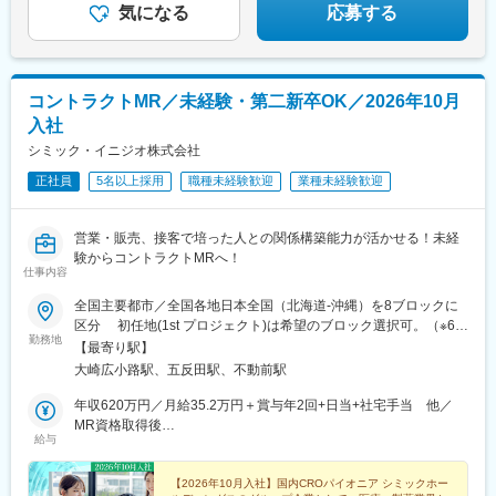
気になる
応募する
コントラクトMR／未経験・第二新卒OK／2026年10月
入社
シミック・イニジオ株式会社
正社員
5名以上採用
職種未経験歓迎
業種未経験歓迎
営業・販売、接客で培った人との関係構築能力が活かせる！未経
験からコントラクトMRへ！
仕事内容
全国主要都市／全国各地日本全国（北海道-沖縄）を8ブロックに
区分 初任地(1st プロジェクト)は希望のブロック選択可。（※6都
勤務地
道府県以上、ブロック内での転居は必須） ※2ブロック以上の広
【最寄り駅】
域内転勤可能な場合は入社一時金支給2ndプロジェクト以降は4ブ
大崎広小路駅、五反田駅、不動前駅
ロック以上での転勤が必須。■本社：〒141-0031 東京都品川区
西五反田7丁目7-7 SGスクエア【本社へのアクセス】 ・JR 山手線
年収620万円／月給35.2万円＋賞与年2回+日当+社宅手当 他／
「五反田駅」/都営地下鉄 浅草線「五反田駅」 徒歩6分・東急電
MR資格取得後
給与
鉄 池上線「大崎広小路駅」 徒歩5分 / 目黒線「不動前駅」
年収700万円／月給40.0万円＋賞与年2回+日当+社宅手当 他／
徒歩10分
MR経験5年目
【2026年10月入社】国内CROパイオニア シミックホー