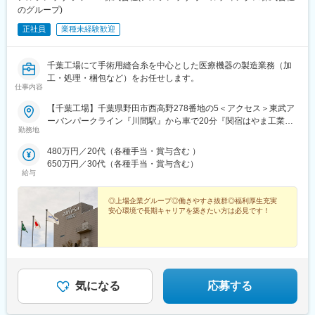
のグループ)
正社員
業種未経験歓迎
千葉工場にて手術用縫合糸を中心とした医療機器の製造業務（加
工・処理・梱包など）をお任せします。
仕事内容
【千葉工場】千葉県野田市西高野278番地の5＜アクセス＞東武ア
ーバンパークライン『川間駅』から車で20分『関宿はやま工業団
勤務地
地バス停』から徒歩1分※マイカー通勤OK！（駐車場完備）
480万円／20代（各種手当・賞与含む ）
650万円／30代（各種手当・賞与含む）
給与
◎上場企業グループ◎働きやすさ抜群◎福利厚生充実
安心環境で長期キャリアを築きたい方は必見です！
気になる
応募する