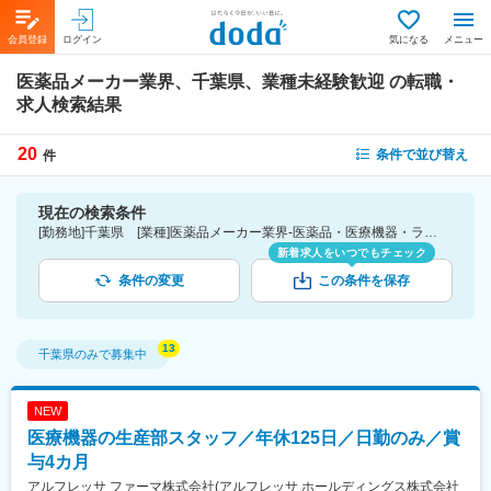
会員登録
ログイン
気になる
メニュー
医薬品メーカー業界、千葉県、業種未経験歓迎
の転職・
求人検索結果
20
条件で並び替え
件
現在の検索条件
[勤務地]千葉県 [業種]医薬品メーカー業界-医薬品・医療機器・ライフサイエンス・医療系サービス [こだわり条件ピックアップ]業種未経験歓迎 [詳細条件](募集・採用情報)業種未経験歓迎
新着求人をいつでもチェック
条件の変更
この条件を保存
千葉県
のみで募集中
NEW
医療機器の生産部スタッフ／年休125日／日勤のみ／賞
与4カ月
アルフレッサ ファーマ株式会社(アルフレッサ ホールディングス株式会社