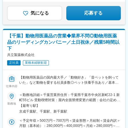
気になる
応募する
【千葉】動物用医薬品の営業◆業界不問◎動物用医薬
品のリーディングカンパニー／土日祝休／残業5時間以
下
共立製薬株式会社
正社員
業種未経験歓迎
【動物用医薬品の国内最大手／「動物好き」「昔ペットを飼って
いた」など動物を愛する社員多数◎ペット扶養手当あり／基本直
仕事内容
行直帰／家族手当あり／退職金あり】
■仕事内容 ：
＜勤務地詳細＞千葉営業所住所：千葉県千葉市中央区新町22-1 新
犬や猫などのペット向け医薬品の提案活動です。 （CA営業：
町55ビル 受動喫煙対策：屋内全面禁煙変更の範囲：会社の定める
Companion Animall（コンパニオンアニマル 伴侶動物）の略称）
勤務地
事業所
【最寄り駅】
＜営業スタイル＞
京成千葉駅、千葉駅、新千葉駅
担当エリア内の動物病院を訪問し、獣医師や動物看護師に対して
医薬品等の情報提供と現場課題の情報収集を行いながら、問題解
＜予定年収＞500万円～700万円＜賃金形態＞月給制＜賃金内訳＞
決の提案を行う提案型営業です
月額（基本給）：280,000円～400,000円＜月給＞280,000円～