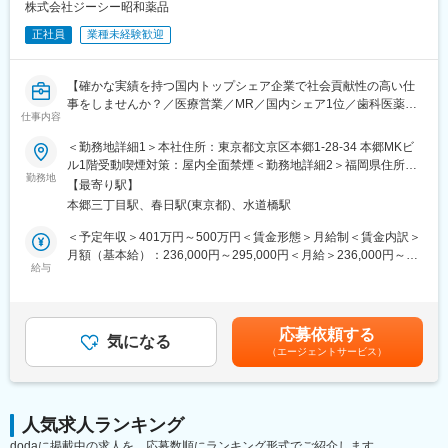
品の情報の提供や収集を行います。同時に、医療現場から得た情
株式会社ジーシー昭和薬品
12名(40歳～72歳)が在籍しています。
報を正しく、タイムリーに医療関係者に伝達することもMRの役割
部署や役職を問わず意見や提案が活発な社風です。新しいことへ
正社員
業種未経験歓迎
です。
の挑戦を歓迎し、一人ひとりが主体的にチャレンジできる環境づ
くりを大切にしています。
【担当商品（例）】
また、仕事とプライベートの両立を支援し、ワークライフバラン
【確かな実績を持つ国内トップシェア企業で社会貢献性の高い仕
当社は眼科領域に特化したスペシャリティファーマです。
スを重視した働きやすい職場づくりに努めています。
事をしませんか？／医療営業／MR／国内シェア1位／歯科医薬品
ドライアイ治療薬を始めとした、幅広い点眼薬（目薬）を提案す
仕事内容
のリーディングカンパニー／年間休日127日／社会貢献性◎】
ることができます。
変更の範囲：会社の定める業務
＜勤務地詳細1＞本社住所：東京都文京区本郷1-28-34 本郷MKビ
■業務内容：
ル1階受動喫煙対策：屋内全面禁煙＜勤務地詳細2＞福岡県住所：
■研修体制：
医薬品、医療機器、医薬部外品等の製造販売を行う当社にて、以
勤務地
福岡県 受動喫煙対策：屋内全面禁煙＜勤務地詳細3＞名古屋住
＜入社後＞
【最寄り駅】
下の業務をご担当いただきます。
所：愛知県名古屋市 受動喫煙対策：屋内全面禁煙変更の範囲：会
大阪本社にて、1か月半～2か月間の初期研修を行います。
本郷三丁目駅、春日駅(東京都)、水道橋駅
※入社直後からいきなり営業活動から始めるわけではなく、先輩社
社の定めるエリア（国内転勤の可能性あり）
員の方の同席から行っていただけます。
＜予定年収＞401万円～500万円＜賃金形態＞月給制＜賃金内訳＞
＜配属後＞
月額（基本給）：236,000円～295,000円＜月給＞236,000円～
・先輩社員がOJTでサポートします。チーム制となっており、1グ
■業務詳細：
給与
295,000円＜昇給有無＞有＜残業手当＞有＜給与補足＞■昇給：年
ループ8名程度、日常的にもチームメンバーと助け合える風土で
具体的には
1回■賞与：└夏季1.5か月／冬季1.5か月／その他2.0か月（注）
す。
歯科局所麻酔、歯周病、う蝕、口腔粘膜疾患に関連した当社製品
└（注）その他の「2.0」は実績平均であり、会社業績や本人の勤
・月2回程度はグループ内MTGがあり、情報交換や製品に関する
を既にお付き合いのある既存の販売代理店、歯科医院、および病
務評価により変動します。賃金はあくまでも目安の金額であり、
情報などをキャッチアップする機会があります。
応募依頼する
院へルート営業を行っていただきます。
気になる
選考を通じて上下する可能性があります。月給(月額)は固定手当を
・MR教育の専門部署があり、定期的に階層別研修、MR向けの研
（エージェントサービス）
含めた表記です。
修もあり、配属後も着実にスキルアップしていける環境です。
■業務の魅力
・完全直行直帰のため、裁量を持って仕事を行うことが可能で
■勤務地について：
す。
・初期配属地はご希望を考慮し検討いたします。
人気求人ランキング
・新規での営業はほとんど発生しなく、既にお付き合いのあるお
（京都府、東京都、青森県、愛知県、岐阜県いずれかのエリアで
dodaに掲載中の求人を、応募数順にランキング形式でご紹介します。
客様へ営業活動を行っていくため、無理な提案や、飛び込み営業