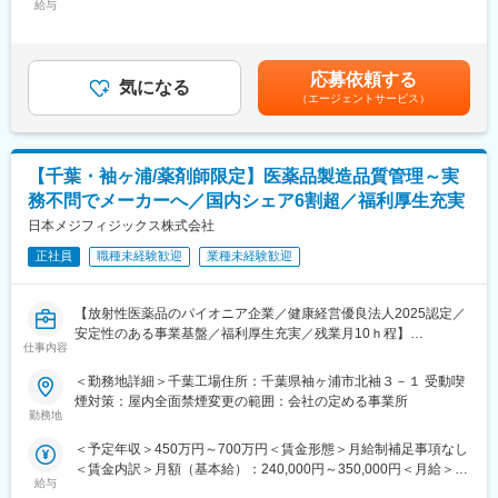
※年間目標および月間目標の達成に向けて営業活動いただきます
給与
400,000円＜昇給有無＞有＜残業手当＞有＜給与補足＞※年収は経
※1日あたり6～8件を訪問
験に応じ、相談し決定します。■昇給：年1回（12月）■賞与：年2
※全国の動物病院と取引があるため、基本は既存顧客への訪問で
回（夏、冬）賃金はあくまでも目安の金額であり、選考を通じて
す。（年に数件、新規営業が発生する可能性があります）
上下する可能性があります。月給(月額)は固定手当を含めた表記で
応募依頼する
＜担当エリア＞
気になる
す。
（エージェントサービス）
営業所管轄地区は東京都 23 区西部と千葉県
＜働き方＞
基本直行直帰となります。
どのエリアを訪問するか行動予定は、個人の采配で決められ、裁
【千葉・袖ヶ浦/薬剤師限定】医薬品製造品質管理～実
量をもって営業できます。
務不問でメーカーへ／国内シェア6割超／福利厚生充実
※営業車支給、営業時移動にかかる経費は会社支給
日本メジフィジックス株式会社
■キャリアパス・モデル年収
正社員
職種未経験歓迎
業種未経験歓迎
年に1回昇進昇格があります。昇進昇格は1年間の評価を基に、行
動面も含め2軸で決定していきます。キャリア申告と面談も制度が
ありますので、年に1回上長と1on1で面談し、短期キャリア中期
【放射性医薬品のパイオニア企業／健康経営優良法人2025認定／
キャリア長期キャリアや長所や短所などを面談しキャリア形成を
安定性のある事業基盤／福利厚生充実／残業月10ｈ程】
推進しています。
仕事内容
その中で他部署への異動も自己申告し上長と相談できる機会とな
当社千葉工場にて放射性医薬品の製造、製造/品質管理をお任せし
＜勤務地詳細＞千葉工場住所：千葉県袖ヶ浦市北袖３－１ 受動喫
っていますので、他部署でのキャリアパス事例もあります※キャリ
ます。
煙対策：屋内全面禁煙変更の範囲：会社の定める事業所
ア申告制度、社内公募制度
将来的には、リーダーとして患者様に医薬品を確実にお届けでき
勤務地
るチーム構築等、マネジメント頂くことを期待しています。
■研修制度
＜予定年収＞450万円～700万円＜賃金形態＞月給制補足事項なし
OJTがメインとなりますので、先輩社員の同行や営業所内での座
＜賃金内訳＞月額（基本給）：240,000円～350,000円＜月給＞
■職務内容：【変更の範囲：会社の定める業務】
学などから始まります。また社内学術課でのセミナーや外部の製
給与
240,000円～350,000円＜昇給有無＞有＜残業手当＞有＜給与補足
・放射性医薬品、非放射性医薬品や中間試薬の製造