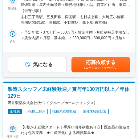
支援する製品だけでなく、ママをサポートする製品なども取り揃
りがいです。
喫煙対策：屋内全面禁煙＜勤務地詳細2＞品川営業所住所：東京都
■職務内容：
えています。ぜひ一度ホームページをご覧ください。
勤務地
品川区西五反田2-12-3 受動喫煙対策：屋内全面禁煙＜勤務地詳細
【最寄り駅】
医療機関へ訪問し、臨床検査（血液検査や尿検査など）受託サー
変更の範囲：会社の定める業務
3＞墨田営業所住所：東京都墨田区両国3-19-3 受動喫煙対策：屋
志村三丁目駅、五反田駅、両国駅、志村坂上駅、大崎広小路駅、
ビスの提案をお任せします。
■採用背景：
内全面禁煙変更の範囲：会社の定める事業所
両国駅(都営線)、蓮根駅、不動前駅、森下駅(東京都)
当社はこれまで産婦人科領域を中心として製品展開でしたが、こ
＜当社の臨床検査受託サービスについて＞
れに加えて病院向け製品を拡充することで順調に売上が増加して
＜予定年収＞370万円～550万円＜賃金形態＞月給制補足事項なし
医療機関が、正確で迅速な“診断”を行うための第一歩となるのが、
います。今後さらに事業成長していくためには、まだ十分にアプ
＜賃金内訳＞月額（基本給）：230,000円～300,000円＜月給＞
尿検査や血液検査、病理検査などの「臨床検査」です。「病院内
ローチ出来ていない医療機関への営業活動が必要なため、中途採
給与
230,000円～300,000円＜昇給有無＞有＜残業手当＞有＜給与補足
では検査業務ができない」「高度な検査業務を依頼したい」な
用を開始しました。
＞条件面はご経験スキル等から総合的に検討させていただきま
ど、各医療機関のニーズに合わせて、当社では、臨床検査の受託
す。■賞与：年2回（7月、12月）賃金はあくまでも目安の金額で
を行っています。
あり、選考を通じて上下する可能性があります。月給(月額)は固定
応募依頼する
当社のサービスは、病気の予防や早期発見、治療に貢献しており
気になる
手当を含めた表記です。
（エージェントサービス）
ます。
＜具体的な業務内容＞
・病院や診療所など、医療機関への定期訪問
製造スタッフ／未経験歓迎／賞与年130万円以上／年休
└既存7割、新規3割
129日
※臨床検査に関する情報提供、顧客のニーズに合わせた検査方法や
検査項目の提案、アフターフォローなどを行います。
沢井製薬株式会社(サワイグループホールディングス)
正社員
5名以上採用
職種未経験歓迎
業種未経験歓迎
・受託した臨床検査の結果報告
・臨床検査受託サービスの契約
・検査用機器の準備、書類作成
【8割が未経験スタート｜手厚い研修制度あり◎】医薬品の製造ま
たは包装業務 ★生産強化による増員募集★
■入社後のフォロー体制：
仕事内容