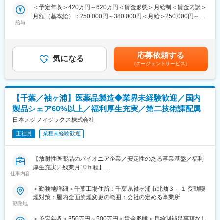
の健全な経営を支える幅広い実務に携わります 。
・全国の店舗の成功事例が共有されるので、あなたの販売スキ
＜予定年収＞420万円～620万円＜賃金形態＞月給制＜賃金内訳＞
ル・知識を高められます。
月額（基本給）：250,000円～380,000円＜月給＞250,000円～
【業務内容】
・人間関係や風通しのよさが当社の魅力の一つ。先輩方が丁寧に
給与
380,000円＜昇給有無＞有＜残業手当＞有＜給与補足＞■賞与実績:
■月次・年次決算の取り纏め、税金計算補助、監査法人対応
業務をサポートしてくれます。
年2回※上記給与には残業代は含んでおりません賃金はあくまでも
■会計ソフトや債務管理ソフトへの入力、請求書発行、勘定残高確
目安の金額であり、選考を通じて上下する可能性があります。月
認
■豊富なキャリアパス：
給(月額)は固定手当を含めた表記です。
■生産管理システムを用いた原価集計、棚卸資産の締め、部門別費
応募依頼する
大手美容メーカーだから実現できる様々なキャリアアップ！
気になる
用の集計 ■資金日繰り表作成、支払依頼、借入金依頼
（エージェントサービス）
1）チーフ（店長）やエリアマネージャー、ブランド責任者のよう
■固定資産の取得・除却、減価償却費計上、投資進捗管理 など
なマネジメントを目指せます
■原価計算業務
2）ピアスグループ内の様々な美容ブランドへ異動して新たな職種
にチャレンジできます
【千葉／袖ヶ浦】医薬品製造◆業界未経験歓迎／国内
【組織構成】
3）店頭で培った経験をもとに、本社で人事・製品プロモーショ
現状2名体制
製品シェア60%以上／福利厚生充実／第二技術課配属
ン・マーケティングなどに携われるチャンスもあります
日本メジフィジックス株式会社
【魅力】
■就業環境：
岩城製薬佐倉工場は、安心して長く働ける環境が魅力です。個人
正社員
業種未経験歓迎
・有名ブランドを多数展開している当社製品を特別価格で購入で
の裁量が大きく、実力次第でキャリアアップも可能です。
きます。働きながら自身も美しくなることができる環境です！
・あなたの奨学金返済を会社が8割負担してくれます！お給料を自
【放射性医薬品のパイオニア企業／安定性のある事業基盤／福利
【会社について】
身の好きなことに使えると社員に好評の制度です！
厚生充実／残業月10ｈ程】
2020年7月1日よりアステナグループの医薬品製造工場として再出
仕事内容
発しました。持株会社であるアステナホールディングスを核とし
■職務内容：
て、ファインケミカル事業、医薬事業、HBC食品事業、化学品事
＜勤務地詳細＞千葉工場住所：千葉県袖ヶ浦市北袖３－１ 受動喫
医薬品製造から出荷/在庫管理における一連の業務を担当頂きま
業の4事業の各社で構成され、ESG経営による持続的な成長を目指
煙対策：屋内全面禁煙変更の範囲：会社の定める事業所
す。ご入社後はOJT形式で先輩社員が付き添いながら機械操作や
すべく新規事業への投資と育成にも取り組んおります。
勤務地
医薬品製造業務をレクチャーします。
岩城製薬佐倉工場株式会社は、アステナグループにおける医薬品
＜予定年収＞350万円～500万円＜賃金形態＞月給制補足事項なし