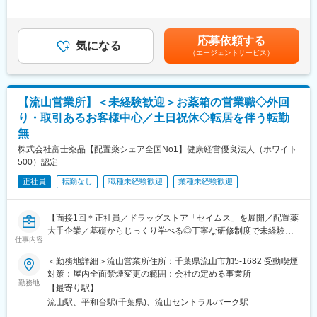
■豊富なキャリアパス：
＞※上記年収は各種手当込みの年収となります。■季節賞与：年2
■生産業務にかかる文書作成
大手美容メーカーだから実現できる様々なキャリアアップ！
回（7月、12月）■業績賞与：年1回（3月）※会社業績及び個人業
■生産工程や生産業務の効率化・改良改善活動
1）チーフ（店長）やエリアマネージャー、ブランド責任者のよう
績のターゲット100％達成の場合支給■昇給：年1回賃金はあくま
■製造所の管理（各種試薬や備品等の管理）
応募依頼する
なマネジメントを目指せます
気になる
でも目安の金額であり、選考を通じて上下する可能性がありま
（エージェントサービス）
2）ピアスグループ内の様々な美容ブランドへ異動して新たな職種
す。月給(月額)は固定手当を含めた表記です。
【働き方】
にチャレンジできます
■勤務形態：
3）店頭で培った経験をもとに、本社で人事・製品プロモーショ
シフト制となります。
ン・マーケティングなどに携われるチャンスもあります
【流山営業所】＜未経験歓迎＞お薬箱の営業職◇外回
8:30～17:15／20:15～5:00／11:45～20:30
※7時間45分勤務、夜勤は月1/3程度（3交替勤務のイメージです）
り・取引あるお客様中心／土日祝休◇転居を伴う転勤
■就業環境：
※平均残業時間は10時間程度です。
無
・有名ブランドを多数展開している当社製品を特別価格で購入で
きます。働きながら自身も美しくなることができる環境です！
株式会社富士薬品【配置薬シェア全国No1】健康経営優良法人（ホワイト
【やりがい】
・あなたの奨学金返済を会社が8割負担してくれます！お給料を自
500）認定
病気の早期発見や正確な診断に直接役立つ仕事です。出荷された
身の好きなことに使えると社員に好評の制度です！
薬は、その日の内に患者さんに投与され検査が行われます。その
正社員
転勤なし
職種未経験歓迎
業種未経験歓迎
検査結果は癌の早期発見につながり、治療方針の決定に大きな影
響を及ぼします。質の高い製品を作ることができれば、より多く
の方が救われることになる、大きなやりがいを感じられる仕事で
【面接1回＊正社員／ドラッグストア「セイムス」を展開／配置薬
す。専門性が高く、医療を支える重要な役割を担えます。
大手企業／基礎からじっくり学べる◎丁寧な研修制度で未経験の
仕事内容
方も安心／残業20h＊直行直帰可】
【放射性医薬品とは】
＜勤務地詳細＞流山営業所住所：千葉県流山市加5-1682 受動喫煙
放射性医薬品とは、ごく弱い放射線を出す成分を含んだ薬のこと
■職務内容：
対策：屋内全面禁煙変更の範囲：会社の定める事業所
です。主に病気を見つける（診断）ためや、病気を治す（治療）
担当エリアのお客様（個人宅や企業）へ訪問し、配置薬（お薬
勤務地
【最寄り駅】
ために使われます。体の中に入ると、特定の臓器や病気の場所に
箱）や健康食品の提案をお任せします。
流山駅、平和台駅(千葉県)、流山セントラルパーク駅
集まるように作られており、診断では、集まった場所から出る放
※既に、取引のあるお客様先を訪問するスタイルです。