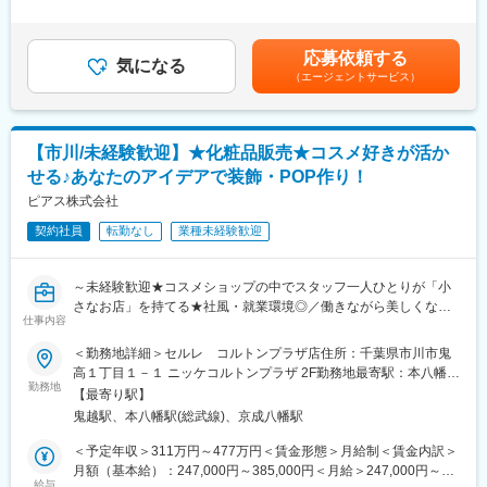
品セミナーも用意しております。
＞※上記年収は各種手当込みの年収となります。■季節賞与：年2
（製造作業だけでなく管理業務、開発業務を含む）
回（7月、12月）■業績賞与：年1回（3月）※会社業績及び個人業
・品質管理
■当社の特徴／魅力
績のターゲット100％達成の場合支給■昇給：年1回賃金はあくま
・検査業務、製造設備の点検
応募依頼する
共立製薬は社員一人ひとりが「動物と人の進む道を創る」をミッ
気になる
でも目安の金額であり、選考を通じて上下する可能性がありま
・整備等の保守業務
（エージェントサービス）
ションに掲げ、動物の健康と日本の食の安全・安心に貢献してい
す。月給(月額)は固定手当を含めた表記です。
・資料作成（PCを用いて）
ます。
・製造管理
動物医薬品メーカーとしては国内にて高いシェアを誇り、世界で
（文書管理、データ取りまとめ、作業者教育、管理報告書作成
の企業トップ10入りを目指し、更なる挑戦を続けています。
【市川/未経験歓迎】★化粧品販売★コスメ好きが活か
等）
動物薬を通してペットや畜産動物の健康に貢献出来ることは勿
・製造実験
せる♪あなたのアイデアで装飾・POP作り！
論、人の健康にも間接的に貢献することが出来るやりがいがあり
・治験薬製造管理
ピアス株式会社
ます。
※中間試薬：製品を製造する際に使用する自社製造の試薬や、資
材、容器のこと
契約社員
転勤なし
業種未経験歓迎
変更の範囲：会社の定める業務
■勤務時間帯について：
～未経験歓迎★コスメショップの中でスタッフ一人ひとりが「小
06:30～15:15、08:30～17:15、09:30～18:15、20:15～05:00、
さなお店」を持てる★社風・就業環境◎／働きながら美しくなれ
11:15～20:00
仕事内容
る☆彡～
※業務状況によりシフトが変更となる可能性がございます。
※ニッケコルトンプラザでの勤務となります。
※夜勤シフトは月1回程度です（業務状況により変動の可能性有）
＜勤務地詳細＞セルレ コルトンプラザ店住所：千葉県市川市鬼
高１丁目１－１ ニッケコルトンプラザ 2F勤務地最寄駅：本八幡駅
■仕事内容：
■キャリアパスなど：
勤務地
駅受動喫煙対策：屋内全面禁煙
【最寄り駅】
・コスメ販売・接客サービスはもちろん、ディスプレイやPOP作
将来的には、リーダーとしてチーム体制を構築するなどマネジメ
鬼越駅、本八幡駅(総武線)、京成八幡駅
成もおまかせいたします。
ントを担って頂けることを期待しております。また、資格取得支
※カウンセリング・タッチアップなどの業務はありません。
援や個々の経験や強み弱みを振り返り、本人の適性や意欲、キャ
＜予定年収＞311万円～477万円＜賃金形態＞月給制＜賃金内訳＞
リア選好等を踏まえ、キャリアプランを一緒に形成し、個々のキ
月額（基本給）：247,000円～385,000円＜月給＞247,000円～
◎セルレについて
ャリアプランに合わせた環境を提供する制度もあります。
給与