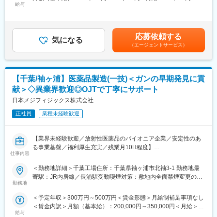
トレットコスメのお店です。
給与
385,000円＜昇給有無＞有＜残業手当＞有＜給与補足＞■昇給：年
そのため、店頭に並ぶ製品ラインナップはいつも同じものではあ
1回（4月）■基本賞与：毎月のお給料で分割支給されます（まと
■豊富なキャリアパス：
りません。
めて年2回受取りへ変更も可能です）■特別賞与：年1回（昨年支
大手美容メーカーだから実現できる様々なキャリアアップ！
月に1回は新しい製品が入ってくるから、定期的にお店を覗きに来
給額15万円）※特別賞与は業績状況による■モデル年収：チーフ
1）チーフ（店長）やエリアマネージャー、ブランド責任者のよう
応募依頼する
て頂く常連様もたくさん！
気になる
（3年目）358万円チーフ（5年目）426万円賃金はあくまでも目安
なマネジメントを目指せます
（エージェントサービス）
もちろんスタッフにとっても、いつも新しいコスメとの出会いが
の金額であり、選考を通じて上下する可能性があります。月給(月
2）ピアスグループ内の様々な美容ブランドへ異動して新たな職種
ある、ワクワクがいっぱい詰まったショップです！
額)は固定手当を含めた表記です。
にチャレンジできます
3）店頭で培った経験をもとに、本社で人事・製品プロモーショ
■風通しの良い職場環境
ン・マーケティングなどに携われるチャンスもあります
【千葉/袖ヶ浦】医薬品製造(一技)＜ガンの早期発見に貢
・ショップ中のひとつのコーナーを、自分で販売するものを決め
献＞◇異業界歓迎◎OJTで丁寧にサポート
てディスプレイなどを工夫して運営できます。
■就業環境：
・自分のアイデアを取り入れて結果に繋がるので非常にやりがい
日本メジフィジックス株式会社
・有名ブランドを多数展開している当社製品を特別価格で購入で
を感じられます。
きます。働きながら自身も美しくなることができる環境です！
正社員
業種未経験歓迎
・個人ノルマは無し！チームで業務を進めるのが当社の特徴で
・あなたの奨学金返済を会社が8割負担してくれます！お給料を自
す。
身の好きなことに使えると社員に好評の制度です！
仲間と目標達成したときは大きなやりがいを感じられます！
【業界未経験歓迎／放射性医薬品のパイオニア企業／安定性のあ
る事業基盤／福利厚生充実／残業月10H程度】
■未経験でも安心のサポート体制◎
仕事内容
・入社後すぐに接客マナーの基本、美容知識、化粧品知識を基礎
【はじめに】
＜勤務地詳細＞千葉工場住所：千葉県袖ヶ浦市北袖3-1 勤務地最
からしっかり研修します。
放射性医薬品トップシェアの当社にて、製造担当を募集します。
寄駅：JR内房線／長浦駅受動喫煙対策：敷地内全面禁煙変更の範
・全国の店舗の成功事例が共有されるので、あなたの販売スキ
化学や食品、機電系など業界未経験の方も歓迎します。
勤務地
囲：会社の定める事業所
ル・知識を高められます。
・人間関係や風通しのよさが当社の魅力の一つ。先輩方が丁寧に
＜予定年収＞300万円～500万円＜賃金形態＞月給制補足事項なし
【業務内容】
業務をサポートしてくれます。
＜賃金内訳＞月額（基本給）：200,000円～350,000円＜月給＞
医薬品製造や文書作成などの業務をお任せします。
給与
200,000円～350,000円＜昇給有無＞有＜残業手当＞有＜給与補足
■医薬品原料生成のための機械（サイクロトロン）の操作・管理