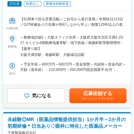
ットの両方の研修を予定しており、現場でご活躍いただくための
正社員
転勤なし
業種未経験歓迎
土台を固めます。（研修期間は変動の可能性あり）
■魅力：
【社用車で回る営業活動／ご自宅から直行直帰／年間休日123日
・産育休、子ども看護休暇、介護休暇、各種自己啓発制度あり
／OJT研修あり◎先輩が同行しながら学ぶ／創業120年以上の老舗
仕事内容
・将来的に漢方薬を熟知する専門家として成長することができま
安定医薬品メーカー】
す。漢方薬を熟知するMRは市場価値も高いです。
＜勤務地詳細1＞大阪オフィス住所：大阪府大阪市北区天満1-25-
■業務内容：
17 カミビル4階勤務地最寄駅：地下鉄線／南森町駅受動喫煙対
■勤務地補足：
医薬品卸やドラッグストア本部に対し、OTC医薬品の新商品提案
勤務地
策：敷地内全面禁煙＜勤務地詳細2＞全国住所：自宅から直行直帰
【最寄り駅】
※配属予定拠点の詳しくは以下ご参照くださいませ。
や販売促進施策の企画・提案営業をお任せします。
です 受動喫煙対策：屋内全面禁煙変更の範囲：無
大阪天満宮駅、南森町駅、大阪城北詰駅
https://www.kracie.co.jp/company/info/office.html
営業先は既存取引先が主となりますが、新規先開拓も積極的に行
※上記URLに記載されている支店・営業所・出張所以外のエリアで
います。
＜予定年収＞400万円～600万円＜賃金形態＞月給制＜賃金内訳＞
の駐在の場合もあります。
月額（基本給）：210,000円～350,000円固定残業手当/月：
※駐在の場合も、会議等の業務で月に数回支店や営業所、出張所等
＜詳細＞
給与
41,780円～64,270円（固定残業時間20時間0分/月）超過した時間
に出社する場合があります。
・医薬品卸およびドラッグストア本部への提案営業
外労働の残業手当は追加支給＜月給＞251,780円～414,270円（一
・将来的な全国転勤があります。
・OTC医薬品の新商品導入提案
律手当を含む）＜昇給有無＞有＜残業手当＞有＜給与補足＞※上記
・販売促進施策の企画・提案
給与詳細は、あくまでも目安の金額であり、選考を通じて上下す
応募依頼する
■クラシエ(株)へ入社後本社での研修期間を経て、MR職としては
・本部バイヤーとの商談・関係構築
気になる
る可能性があります。■昇給：年1回（0.50％～1.00％）■賞与：
クラシエ薬品(株)への在籍出向となります。
（エージェントサービス）
・既存取引先への深耕営業
年2回（計3ヵ月分以上）賃金はあくまでも目安の金額であり、選
出向先：クラシエ薬品株式会社
・新規ドラッグストアへの提案営業 （飛び込み営業やテレアポは
考を通じて上下する可能性があります。月給(月額)は固定手当を含
本社住所：東京都港区海岸3丁目20番20号 ヨコソーレインボータ
なく、アポイント取得後の訪問）
めた表記です。
ワー6階
未経験◎MR（医薬品情報提供担当）1か月半～2か月の
※その他全国いずれかの営業所への配属となります。
＜取扱商材＞
初期研修＊日当あり◇眼科に特化した医薬品メーカー
事業内容：医療用医薬品分野（医薬品部門）
現在はOTC医薬品が中心で、内服固形剤（鎮痛薬など）、外用剤
（点鼻薬、虫刺され薬など）のNB品・PB品を取り扱っていま
千寿製薬株式会社