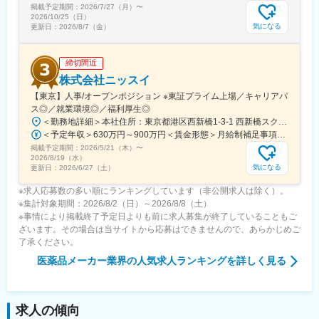
掲載予定期間：
2026/7/27（月）
〜
・国内製造の品質と安定供給を確保するための製造管理体制の強
2026/10/25（日）
化
気になる
更新日：
2026/8/7（金）
変更の範囲：会社の定める業務
締切間近
株式会社ニッスイ
【東京】人事/オープンポジション ※東証プライム上場／キャリアパ
ス◎／就業環境◎／福利厚生◎
＜勤務地詳細＞本社住所：東京都港区西新橋1-3-1 西新橋スクエア勤務地最寄駅：東京メトロ線／内幸町駅受動喫煙対策：屋内全面禁煙変更の範囲：会社の定める事業所（リモートワーク含む）
＜予定年収＞630万円～900万円＜賃金形態＞月給制補足事項なし＜賃金内訳＞月額（基本給）：330,000円～448,000円＜月給＞330,000円～448,000円＜昇給有無＞有＜残業手当＞有＜給与補足＞※給与詳細は、経験・経歴を考慮のうえ、決定します。■賞与：年2回（6月・12月）※2026年 度見込（ 6.0ヶ月）※時間外、法定外休日勤務をした場合は30%の割増手当支給法定休日勤務の場合は、35%の割増手当支給賃金はあくまでも目安の金額であり、選考を通じて上下する可能性があります。月給(月額)は固定手当を含めた表記です。
掲載予定期間：
2026/5/21（木）
〜
2026/8/19（水）
気になる
更新日：
2026/6/27（土）
※求人応募数の多い順にランキングしています（非公開求人は除く）。
※集計対象期間：2026/8/2（日）～2026/8/8（土）
※事情により掲載終了予定日よりも前に求人募集が終了していることもご
ざいます。その場合は当サイトから応募はできませんので、あらかじめご
了承ください。
医薬品メーカー業界
の人気求人ランキングを詳しく見る
求人の傾向