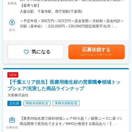
を取得し、現在は全国11か所の製造拠点のもと安定供給体制を整
担当エリアのお客様（個人宅や企業）へ訪問し、配置薬（お薬
勤務地
会社の定める事業所
【最寄り駅】
えております。また、研究開発型製薬企業として新製品開発、製
箱）や健康食品の提案をお任せします。
品群の充実に取り組んでおり、放射性医薬品の製造・供給で培わ
大森台駅、千葉寺駅、県庁前駅(千葉県)
※既に、取引のあるお客様先を訪問するスタイルです。
れた技術と経験を生かし、非臨床・臨床のステージでPETイメー
＜予定年収＞300万円～323万円＜賃金形態＞月給制＜賃金内訳＞
ジングを創薬活動のツールとして活用頂くための受託事業も行っ
＜仕事の流れ＞
月額（基本給）：210,000円～230,000円固定残業手当/月：
ています。
配置薬や健康食品、サプリメントの使用頻度に合わせて、1～6ヵ
給与
35,796円～39,205円（固定残業時間22時間30分/月）超過した時
月に1回程度のペースでお客様宅を訪問
間外労働の残業手当は追加支給＜月給＞245,796円～269,205円
変更の範囲：会社の定める業務
※社用車（軽自動車）に乗ってお客様宅へ訪問をします。（1件あ
（一律手当を含む）＜昇給有無＞有＜残業手当＞有＜給与補足＞※
たり20～30分程度）
年収は当社規定に基づき、年齢や経験に応じて決定します。・昇
応募依頼する
気になる
給：年1回（4月）＜モデル給与＞※入社3年目平均基本給＋各種手
（エージェントサービス）
・配置薬や健康食品の期限管理
当＋業績連動給→総支給月額344,141円※業績連動給：月の予算達
・使った分の配置薬を補充
成や売り上げに対して支払われます。賃金はあくまでも目安の金
・使用したお薬代金の集金
額であり、選考を通じて上下する可能性があります。月給(月額)は
・健康相談、新商品・サービスのご提案 など
固定手当を含めた表記です。
NEW
【千葉エリア担当】医療用衛生材の営業職◆領域トッ
※一部、新たに配置薬を置いていただくお客様への訪問がありま
す。
プシェア/充実した商品ラインナップ
└配置薬は無料でおけるので、お客様も抵抗なく置いてくれる製
大衛株式会社
品です。
正社員
職種未経験歓迎
業種未経験歓迎
■未経験の方も安心◎充実した研修制度：
・入社直後～2週間 ： OJT形式で、薬の種類や成分など基礎知識
【業界内知名度◎産科領域シェア40％超！／顧客ニーズに基づく
を身につけます。
商品開発で差別化できます／WHOが推奨する製品あり！】
・入社2週間～1カ月 ： 先輩社員に同行し、仕事の流れを学びま
仕事内容
当社は医療用衛生材を中心に扱うメーカーです。これまで顧客ニ
す。「会話のコツ」や「商品のご案内方法」といった実践的なス