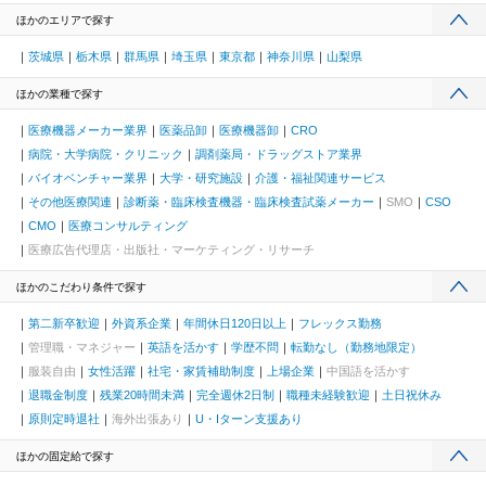
ほかのエリアで探す
茨城県
栃木県
群馬県
埼玉県
東京都
神奈川県
山梨県
ほかの業種で探す
医療機器メーカー業界
医薬品卸
医療機器卸
CRO
病院・大学病院・クリニック
調剤薬局・ドラッグストア業界
バイオベンチャー業界
大学・研究施設
介護・福祉関連サービス
その他医療関連
診断薬・臨床検査機器・臨床検査試薬メーカー
SMO
CSO
CMO
医療コンサルティング
医療広告代理店・出版社・マーケティング・リサーチ
ほかのこだわり条件で探す
第二新卒歓迎
外資系企業
年間休日120日以上
フレックス勤務
管理職・マネジャー
英語を活かす
学歴不問
転勤なし（勤務地限定）
服装自由
女性活躍
社宅・家賃補助制度
上場企業
中国語を活かす
退職金制度
残業20時間未満
完全週休2日制
職種未経験歓迎
土日祝休み
原則定時退社
海外出張あり
U・Iターン支援あり
ほかの固定給で探す