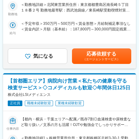
ーズに応え続けることで、産婦人科領域ではトップシェアを誇り
キルを習得します。
＜勤務地詳細＞北関東営業所住所：東京都都豊島区南長崎５丁目
ます。本ポジションは、医療機関への提案を中心とする営業職と
・入社1カ月以降 ： 慣れてきたら独り立ち。既存のお客様をメイ
１８番２号 勤務地最寄駅：西武池袋線／東長崎駅受動喫煙対策：
して活躍頂きます。
勤務地
ンに訪問します。
敷地内喫煙可能場所あり
■業務内容：
◎困ったら先輩社員に相談しやすい雰囲気です。
＜予定年収＞350万円～500万円＜賃金形態＞月給制補足事項なし
治療で使用される製品、患者様に使用頂く製品など、多種多様な
＜賃金内訳＞月額（基本給）：187,800円～300,000円固定残業手
製品をラインナップし、また時には顧客ニーズに基づきオーダー
＜専門資格を取得できる＞
給与
当/月：52,000円～80,000円（固定残業時間30時間0分/月）超過し
メイドで製品を提供します。医療現場で使用する製品ですので、
・入社後は、医薬品販売の専門知識を身につけるために、登録販
た時間外労働の残業手当は追加支給＜月給＞239,800円～380,000
研修はもちろんのこと、先輩社員が丁寧にサポートします。
売者資格を取得していただきます。（取得率90％以上）
円（一律手当を含む）＜昇給有無＞有＜残業手当＞有＜給与補足
【具体的には】
・資格取得にあたっては、無料で支援を行いますのでご安心くだ
＞※給与詳細は年齢・経験・能力を考慮し決定します。■昇給：年
・医療機関を訪問し、医師や看護師などの医療従事者や、病院の
応募依頼する
さい。
気になる
1回 ■賞与：年2回賃金はあくまでも目安の金額であり、選考を通
調達担当の方を相手に提案を行います。当社の製品は、顧客ニー
・資格取得後は、資格手当として給与にも反映されます。
（エージェントサービス）
じて上下する可能性があります。月給(月額)は固定手当を含めた表
ズに基づいた製品が多いため、多くの要望に応えることができま
記です。
す。
■働き方：
・営業活動は製品のPRだけでなく、医療現場が抱える様々な悩み
・基本土日祝休み／年3回の大型連休あり
【首都圏エリア】病院向け営業＜私たちの健康を守る
や課題を丁寧にヒアリングしていくことが重要です。悩みや課題
・残業20h以内
は信頼関係があってこそお話し頂けます。そのために、日頃から
検査サービス＞◇コメディカルも歓迎◇年間休日125日
・スケジュールに合わせて直行直帰可
ユーザー施設を訪問し、アフターフォローを継続するなど、顧客
・転居を伴う転勤はありません
株式会社LSIメディエンス
を大事にする活動も重要な仕事です。
・顧客ニーズを収集し、開発チームに共有し、その蓄積が、次の
正社員
職種未経験歓迎
業種未経験歓迎
■やりがい：
新製品につながります。日頃からどういった製品があれば喜ばれ
・最近、健康のことで困っていることがないかなど、親身にお話
るかを考えながら、お客様と日々接します。
を聞くことで、お客様と信頼関係を築き、お客様の健康管理に貢
【都内・横浜・千葉エリアへ配属／既存7割◎血液検査や尿検査な
献することができます。
ど取り扱い／文系の方も活躍！OJTや勉強会でしっかりサポート
■製品例：
・「この薬すごく効き目があって良かったよ。」「こないだのリ
仕事内容
／ドーピング検査サービスも展開（WADAから国内唯一認定機
衛生、感染防止を目的としたガーゼや手術着など、単回使用の製
ンゴ酢美味しかった。ちょうどまた買おうと思ってたの。来てく
関）】
品を多く取り揃えています。また産婦人科領域では、医療現場を
れてありがとう。」など、「ありがとう」という言葉が一番のや
＜勤務地詳細1＞板橋営業所住所：東京都板橋区志村3-30-1 受動