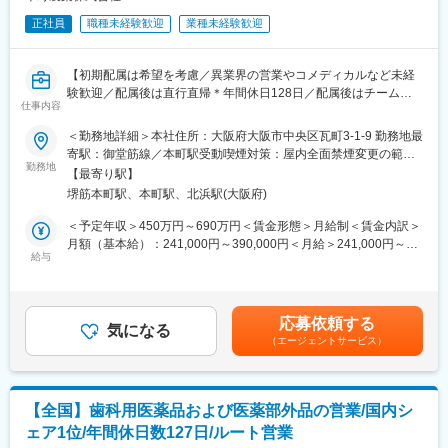
変更の範囲：会社の定める業務
す。
正社員
職種未経験歓迎
業種未経験歓迎
今後は健康食品や機能性表示食品などの分野へ事業領域が広がる
可能性もあります。
【初期配属は希望を考慮／異業界の営業やコメディカルなど未経
＜働き方＞
験歓迎／配属後は直行直帰＊年間休日128日／配属後はチーム制
社用車を利用して営業活動を行います。
仕事内容
で助け合う風土／社宅あり】
担当エリアや担当社数、出張頻度はご経験やスキルに応じて決定
＜勤務地詳細＞本社住所：大阪府大阪市中央区瓦町3-1-9 勤務地最
します。
■職務内容：
寄駅：御堂筋線／本町駅受動喫煙対策：屋内全面禁煙変更の範
新規開拓営業をお任せします。
医薬品の情報提供担当（MR）として、ドクターや医薬品卸へ訪
勤務地
囲：会社の定める事業所
【最寄り駅】
問、当社製品の提案・販売をお任せします。
■入社後の流れ：
堺筋本町駅、本町駅、北浜駅(大阪府)
配属部署にてOJTを開始し、先輩社員との商談同行や引継ぎを通
＜具体的な業務内容＞
＜予定年収＞450万円～690万円＜賃金形態＞月給制＜賃金内訳＞
じて、担当顧客や営業活動について理解を深めていただきます。
◎訪問先：主に大学病院や眼科クリニック
月額（基本給）：241,000円～390,000円＜月給＞241,000円～
独り立ちの時期は一律ではなく、習熟度や経験に応じて判断する
給与
390,000円＜昇給有無＞有＜残業手当＞有＜給与補足＞※給与詳細
ため、安心して業務に取り組める環境です。
・医療機関（クリニック、病院）を訪問し、製品の情報提供や顧
は経験・能力・前職給与等を踏まえて決定※年収は会社の業績・個
客ニーズやお困りごとのヒアリング
人の成績によって変動■昇給：年1回■賞与：年2回賃金はあくまで
■評価制度について：
・医薬品に関する情報提供活動
も目安の金額であり、選考を通じて上下する可能性があります。
担当顧客ごとに設定された目標（売上、利益）をもとに既存先や
応募依頼する
└クリニック向けに勉強会なども実施します
気になる
月給(月額)は固定手当を含めた表記です。
新規先への営業活動を行っています。
（エージェントサービス）
・販売代理店を訪問し、代理店担当者との関係構築、製品PR、顧
目標の達成状況は評価項目の一つですが、達成率以外に、取り組
客情報の交換
み内容も踏まえて評価しています。
・事務作業 等
会社全体としては、個人ごとに目標シートを作成し半期ごとにレ
ビューを行い役員との面談を実施しています。
【全国】歯科用医薬品および医薬部外品の営業/国内シ
【MRとは】
ェア1位/年間休日数127日/ルート営業
医薬品を正しく使用していただくためにドクターや薬剤師へ医薬
■組織構成：