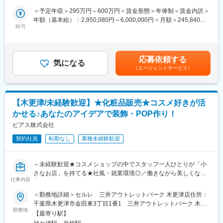
◎困ったら先輩社員に相談しやすい雰囲気です。
や、地域の活力、社会の元気に繋がるように、そんな思いと情熱
＜予定年収＞295万円～600万円＜賃金形態＞年俸制＜賃金内訳＞
を持って一緒に取り組んでいけるあなたを待っています／
年額（基本給）：2,950,080円～6,000,000円＜月額＞245,840円
＜専門資格を取得できる＞
給与
～500,000円（12分割）＜昇給有無＞有＜残業手当＞有＜給与補
・入社後は、医薬品販売の専門知識を身につけるために、登録販
■具体的な職務内容：
足＞・賞与制度は年棒制のためなし。・昇給は勤務評価によ
売者資格を取得していただきます。（取得率90％以上）
・健康機能関与成分の分析
る。・役付手当：15,000円～70,000円※該当者のみ支給賃金はあ
・資格取得にあたっては、無料で支援を行いますのでご安心くだ
・品質試験（微生物試験、規格項目適合試験）
くまでも目安の金額であり、選考を通じて上下する可能性があり
さい。
応募依頼する
・商品試作研究などの業務
気になる
ます。月給(月額)は固定手当を含めた表記です。
・資格取得後は、資格手当として給与にも反映されます。
（エージェントサービス）
■働き方：
■当社について：健康未来を開発する事業を行っています。社会
・基本土日祝休み／年3回の大型連休あり
性・科学性・独創性を基本に多様的な価値観から、天然素材の健
・残業20h以内
【木更津/未経験歓迎】★化粧品販売★コスメ好きが活
康機能と用途の研究、新規商品の企画から商品化までのノウハウ
・スケジュールに合わせて直行直帰可
かせる♪あなたのアイデアで装飾・POP作り！
を開発することによりユニークな新規商材をいくつも開発し社会
・転居を伴う転勤はありません
に送り出してきました。
ピアス株式会社
健康素材の開発のほか原料としての製造と販売、また各種の
■やりがい：
契約社員
転勤なし
業種未経験歓迎
OEM（相手先ブランド）製品を受注製造し企業向けに供給してい
・最近、健康のことで困っていることがないかなど、親身にお話
ます。
を聞くことで、お客様と信頼関係を築き、お客様の健康管理に貢
海外に対しては米国（ハワイ州）、アジア各国（ベトナム、台
献することができます。
～未経験歓迎★コスメショップの中でスタッフ一人ひとりが「小
湾、中国）の企業との業務提携を行なうなど広いフィールドで活
・「この薬すごく効き目があって良かったよ。」「こないだのリ
さなお店」を持てる★社風・就業環境◎／働きながら美しくなれ
動しています。
仕事内容
ンゴ酢美味しかった。ちょうどまた買おうと思ってたの。来てく
る☆彡～
弊社の開発商材には「農産物の未利用資源の活用に関する考察」
れてありがとう。」など、「ありがとう」という言葉が一番のや
※三井アウトレットパーク 木更津店での勤務となります。
＜勤務地詳細＞セルレ 三井アウトレットパーク 木更津店住所：
として科学技術庁長官賞を、また浦安市（本社所在地）からは環
りがいです。
千葉県木更津市金田東3丁目1番1 三井アウトレットパーク 木更
境に配慮した地域経済の発展に対して優良企業賞を受賞していま
■仕事内容：
勤務地
津 1F 受動喫煙対策：屋内全面禁煙
す。
【最寄り駅】
変更の範囲：会社の定める業務
・コスメ販売・接客サービスはもちろん、ディスプレイやPOP作