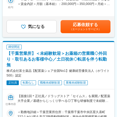
■職務詳細
製造の主要工場として、治験薬製造から商業生産まで、医薬品に
＜賃金内訳＞月額（基本給）：200,000円～350,000円＜月給＞
・RI製剤の製造業務 (専用装置を使用した無菌注射剤の製造)
関する様々な業務を受託しています。
給与
200,000円～350,000円＜昇給有無＞有＜残業手当＞有＜給与補足
・製造機器の維持管理、メンテナンス業務
幅広い剤形の医薬品製造が可能な設備・技術・ノウハウを有し、
＞※上記年収は各種手当込みの年収となります。■季節賞与：年2
・製造作業に関する改善推進活動
アステナグループ各社のバリューチェーンを活かすことで、開発
回（7月、12月）■業績賞与：年1回（3月）※会社業績及び個人業
・出荷のための包装及び梱包等
から生産までワンストップで受託できる体制を整えています。
績のターゲット100％達成の場合支給■昇給：年1回賃金はあくま
応募依頼する
気になる
でも目安の金額であり、選考を通じて上下する可能性がありま
■働き方補足：
変更の範囲：会社の定める業務
（エージェントサービス）
す。月給(月額)は固定手当を含めた表記です。
シフト制となります。
6:30～15:15／8:30～17:15／20:15～5:00
※7時間45分勤務、夜勤は2回程度/月
締切間近
平均残業時間は月10時間程です
【千葉営業所】＜未経験歓迎＞お薬箱の営業職◇外回
■やりがい：
り・取引あるお客様中心／土日祝休◇転居を伴う転勤
出荷された薬は、その日の内に患者さんに投与され検査が行われ
無
ます。その検査結果は癌の早期発見につながり、治療方針の決定
株式会社富士薬品【配置薬シェア全国No1】健康経営優良法人（ホワイト
に大きな影響を及ぼします。質の高い製品を作ることができれ
500）認定
ば、より多くの方が救われることになる、大きなやりがいを感じ
られる仕事です。
正社員
転勤なし
職種未経験歓迎
業種未経験歓迎
■当社について：
主な事業分野であるSPECT・PETと呼ばれる核医学検査は、生体
【面接1回＊正社員／ドラッグストア「セイムス」を展開／配置薬
内の微妙な変化を捉えて画像化する「分子イメージング」という
大手企業／基礎からじっくり学べる◎丁寧な研修制度で未経験の
技術であり、医療課題の克服に幅広く力を発揮できる可能性があ
仕事内容
方も安心／残業20h以内＊直行直帰可】
ります。特にPET検査はがん診療に必要不可欠なツールとなりま
＜勤務地詳細＞千葉営業所住所：千葉県千葉市中央区星久喜町
したが、当社は2005年に国内初のPET検査用放射性医薬品の承認
■職務内容：
227-1 ｾｲﾑｽ星久喜店2階受動喫煙対策：屋内全面禁煙変更の範囲：