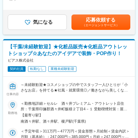
385,000円＜昇給有無＞有＜残業手当＞有＜給与補足＞■昇給：年
国内外のコスメブランドの製品を、80～30％OFFで販売するアウ
1回（4月）■基本賞与：毎月のお給料で分割支給されます（まと
トレットコスメのお店です。
■やりがい：
めて年2回受取りへ変更も可能です）■特別賞与：年1回（昨年支
そのため、店頭に並ぶ製品ラインナップはいつも同じものではあ
出荷された薬は、その日のうちに患者さんに投与され検査が行わ
給額15万円）※特別賞与は業績状況による■モデル年収：スタッフ
応募依頼する
りません。
れます。その検査結果は癌の早期発見につながり、迅速な治療方
気になる
（3年目）322万円チーフ（5年目）391万円賃金はあくまでも目安
（エージェントサービス）
月に1回は新しい製品が入ってくるから、定期的にお店を覗きに来
針の決定に大きな影響を及ぼします。質の高い製品を作ることが
の金額であり、選考を通じて上下する可能性があります。月給(月
て頂く常連様もたくさん！
できれば、より多くの方が救われることになる、大きなやりがい
額)は固定手当を含めた表記です。
もちろんスタッフにとっても、いつも新しいコスメとの出会いが
を感じられる仕事です。
ある、ワクワクがいっぱい詰まったショップです！
【千葉/未経験歓迎】★化粧品販売★化粧品アウトレッ
■当社について：
トショップ☆あなたのアイデアで装飾・POP作り！
■風通しの良い職場環境
主な事業分野であるSPECT・PETと呼ばれる核医学検査は、生体
・ショップ中のひとつのコーナーを、自分で販売するものを決め
ピアス株式会社
内の微妙な変化をとらえて画像化する「分子イメージング」とい
てディスプレイなどを工夫して運営できます。
う技術であり、医療課題の克服に幅広く力を発揮できる可能性が
契約社員
転勤なし
業種未経験歓迎
・自分のアイデアを取り入れて結果に繋がるので非常にやりがい
あります。特にPET検査はがん診療になくてはならないツールと
を感じられます。
なりましたが、当社は2005年に国内初のPET検査用放射性医薬品
・個人ノルマは無し！チームで業務を進めるのが当社の特徴で
の承認を取得し、全国に安定供給をしております。
～未経験歓迎★コスメショップの中でスタッフ一人ひとりが「小
す。
さなお店」を持てる★社風・就業環境◎／働きながら美しくなれ
仲間と目標達成したときは大きなやりがいを感じられます！
変更の範囲：会社の定める業務
仕事内容
る☆彡～
＜勤務地詳細＞セルレ 酒々井プレミアム・アウトレット店住
■未経験でも安心のサポート体制◎
■仕事内容：
所：千葉県印旛郡酒々井町飯積２丁目4－１ 受動喫煙対策：屋内
・入社後すぐに接客マナーの基本、美容知識、化粧品知識を基礎
コスメ販売・接客サービスはもちろん、ディスプレイやPOP作成
勤務地
全面禁煙
からしっかり研修します。
【最寄り駅】
もおまかせいたします。
・全国の店舗の成功事例が共有されるので、あなたの販売スキ
南酒々井駅、酒々井駅、榎戸駅(千葉県)
ル・知識を高められます。
◎セルレについて
＜予定年収＞311万円～477万円＜賃金形態＞月給制＜賃金内訳＞
・人間関係や風通しのよさが当社の魅力の一つ。先輩方が丁寧に
国内外のコスメブランドの製品を、80～30％OFFで販売するアウ
月額（基本給）：247,000円～385,000円＜月給＞247,000円～
業務をサポートしてくれます。