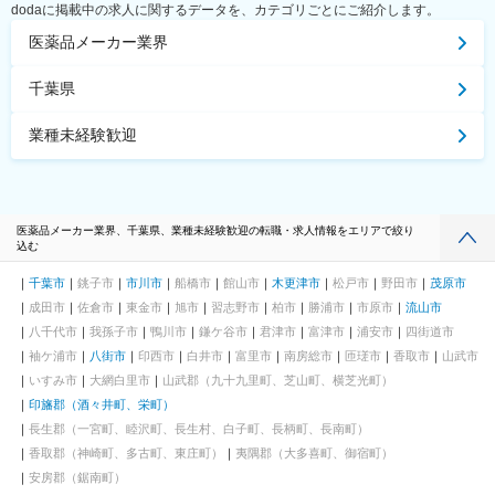
dodaに掲載中の求人に関するデータを、カテゴリごとにご紹介します。
医薬品メーカー業界
千葉県
業種未経験歓迎
医薬品メーカー業界、千葉県、業種未経験歓迎の転職・求人情報をエリアで絞り
込む
千葉市
銚子市
市川市
船橋市
館山市
木更津市
松戸市
野田市
茂原市
成田市
佐倉市
東金市
旭市
習志野市
柏市
勝浦市
市原市
流山市
八千代市
我孫子市
鴨川市
鎌ケ谷市
君津市
富津市
浦安市
四街道市
袖ケ浦市
八街市
印西市
白井市
富里市
南房総市
匝瑳市
香取市
山武市
いすみ市
大網白里市
山武郡（九十九里町、芝山町、横芝光町）
印旛郡（酒々井町、栄町）
長生郡（一宮町、睦沢町、長生村、白子町、長柄町、長南町）
香取郡（神崎町、多古町、東庄町）
夷隅郡（大多喜町、御宿町）
安房郡（鋸南町）