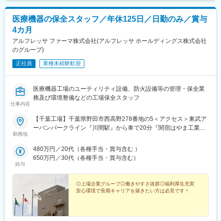
医療機器の保全スタッフ／年休125日／日勤のみ／賞与
4カ月
アルフレッサ ファーマ株式会社(アルフレッサ ホールディングス株式会社
のグループ)
正社員
業種未経験歓迎
医療機器工場のユーティリティ設備、防火設備等の管理・保全業
務及び環境整備などの工場保全スタッフ
仕事内容
【千葉工場】千葉県野田市西高野278番地の5＜アクセス＞東武ア
ーバンパークライン『川間駅』から車で20分『関宿はやま工業団
勤務地
地バス停』から徒歩1分※マイカー通勤OK！（駐車場完備）
480万円／20代（各種手当・賞与含む ）
650万円／30代（各種手当・賞与含む）
給与
◎上場企業グループ◎働きやすさ抜群◎福利厚生充実
安心環境で長期キャリアを築きたい方は必見です！