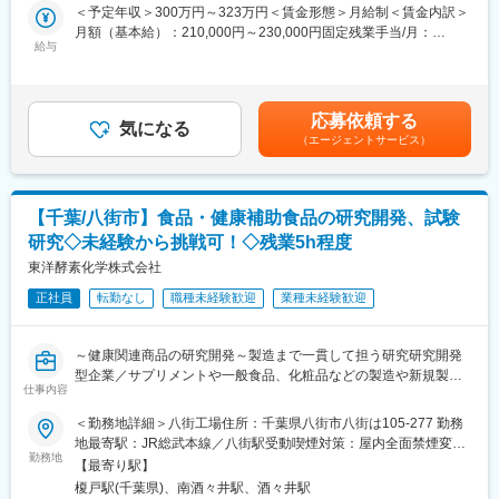
射線をカメラで測り、体の状態を画像で確認
＜予定年収＞300万円～323万円＜賃金形態＞月給制＜賃金内訳＞
できるようになっています。
＜仕事の流れ＞
月額（基本給）：210,000円～230,000円固定残業手当/月：
配置薬や健康食品、サプリメントの使用頻度に合わせて、1～6ヵ
給与
35,796円～39,205円（固定残業時間22時間30分/月）超過した時
【市場のニーズ】
月に1回程度のペースでお客様宅を訪問
間外労働の残業手当は追加支給＜月給＞245,796円～269,205円
高齢化が進んでいるため、がんや心臓・脳の病気を早く見つける
※社用車（軽自動車）に乗ってお客様宅へ訪問をします。（1件あ
（一律手当を含む）＜昇給有無＞有＜残業手当＞有＜給与補足＞※
検査の需要が増えています。CTやMRIでは分かりにくい体のはた
たり20～30分程度）
年収は当社規定に基づき、年齢や経験に応じて決定します。・昇
応募依頼する
らき（機能）を調べられるため、放射性医薬品は欠かせません。
気になる
給：年1回（4月）＜モデル給与＞※入社3年目平均基本給＋各種手
（エージェントサービス）
新しい薬の研究や開発も進んでおり、医療現場からのニーズは今
・配置薬や健康食品の期限管理
当＋業績連動給→総支給月額344,141円※業績連動給：月の予算達
後も安定して高い分野です。
・使った分の配置薬を補充
成や売り上げに対して支払われます。賃金はあくまでも目安の金
・使用したお薬代金の集金
額であり、選考を通じて上下する可能性があります。月給(月額)は
変更の範囲：会社の定める業務
・健康相談、新商品・サービスのご提案 など
固定手当を含めた表記です。
【千葉/八街市】食品・健康補助食品の研究開発、試験
研究◇未経験から挑戦可！◇残業5h程度
※一部、新たに配置薬を置いていただくお客様への訪問がありま
す。
東洋酵素化学株式会社
└配置薬は無料でおけるので、お客様も抵抗なく置いてくれる製
正社員
転勤なし
職種未経験歓迎
業種未経験歓迎
品です。
■未経験の方も安心◎充実した研修制度：
～健康関連商品の研究開発～製造まで一貫して担う研究研究開発
・入社直後～2週間 ： OJT形式で、薬の種類や成分など基礎知識
型企業／サプリメントや一般食品、化粧品などの製造や新規製品
を身につけます。
仕事内容
の開発、プライべートブランド（OEM)の製品供給を積極的に展開
・入社2週間～1カ月 ： 先輩社員に同行し、仕事の流れを学びま
中～
＜勤務地詳細＞八街工場住所：千葉県八街市八街は105-277 勤務
す。「会話のコツ」や「商品のご案内方法」といった実践的なス
地最寄駅：JR総武本線／八街駅受動喫煙対策：屋内全面禁煙変更
キルを習得します。
■職務概要：食品・健康補助食品の製品開発、試作研究、健康素材
勤務地
の範囲：会社の定める事業所
・入社1カ月以降 ： 慣れてきたら独り立ち。既存のお客様をメイ
【最寄り駅】
の研究開発、成分分析、品質試験研究を行います。
ンに訪問します。
榎戸駅(千葉県)、南酒々井駅、酒々井駅
＼あなたが設計した製品が、自身が創出した製品が、家族の喜び