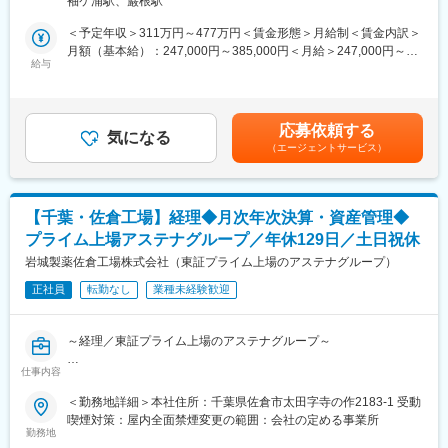
袖ケ浦駅、巌根駅
成もおまかせいたします。
■取り扱いオリジナル健康素材（原料）：
※カウンセリング・タッチアップなどの業務はありません。
＜予定年収＞311万円～477万円＜賃金形態＞月給制＜賃金内訳＞
・スピルリナ
月額（基本給）：247,000円～385,000円＜月給＞247,000円～
・アスタキサンチン
◎セルレについて
給与
385,000円＜昇給有無＞有＜残業手当＞有＜給与補足＞■昇給：年
・SPFプラセンタ
国内外のコスメブランドの製品を、80～30％OFFで販売するアウ
1回（4月）■基本賞与：毎月のお給料で分割支給されます（まと
・カカドゥプラムなど
トレットコスメのお店です。
めて年2回受取りへ変更も可能です）■特別賞与：年1回（昨年支
そのため、店頭に並ぶ製品ラインナップはいつも同じものではあ
給額15万円）※特別賞与は業績状況による■モデル年収：スタッフ
変更の範囲：会社の定める業務
応募依頼する
りません。
気になる
（3年目）322万円チーフ（5年目）391万円賃金はあくまでも目安
（エージェントサービス）
月に1回は新しい製品が入ってくるから、定期的にお店を覗きに来
の金額であり、選考を通じて上下する可能性があります。月給(月
て頂く常連様もたくさん！
額)は固定手当を含めた表記です。
もちろんスタッフにとっても、いつも新しいコスメとの出会いが
ある、ワクワクがいっぱい詰まったショップです！
【千葉・佐倉工場】経理◆月次年次決算・資産管理◆
プライム上場アステナグループ／年休129日／土日祝休
■風通しの良い職場環境
・ショップ中のひとつのコーナーを、自分で販売するものを決め
岩城製薬佐倉工場株式会社（東証プライム上場のアステナグループ）
てディスプレイなどを工夫して運営できます。
正社員
転勤なし
業種未経験歓迎
・自分のアイデアを取り入れて結果に繋がるので非常にやりがい
を感じられます。
・個人ノルマは無し！チームで業務を進めるのが当社の特徴で
～経理／東証プライム上場のアステナグループ～
す。
仲間と目標達成したときは大きなやりがいを感じられます！
仕事内容
【概要】
当社にて、経理業務全般をご担当いただきます 。
＜勤務地詳細＞本社住所：千葉県佐倉市太田字寺の作2183-1 受動
■未経験でも安心のサポート体制◎
月次・四半期・年次決算の取り纏めを中心に、業績管理、会計ソ
喫煙対策：屋内全面禁煙変更の範囲：会社の定める事業所
・入社後すぐに接客マナーの基本、美容知識、化粧品知識を基礎
フトへの入力、請求書発行、資金管理、固定資産管理など、工場
勤務地
からしっかり研修します。