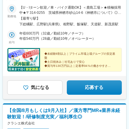
入社後はOJTでサポートします。その他、勉強会なども実施して
【U・Iターン歓迎／車・バイク通勤OK】＜鹿島工場＞★積極採用
おります。
中★〒314-0255 茨城県神栖市砂山14-6《神栖市について》◎太
★臨床検査は理系分野になりますが、営業職は文系出身の社員が
勤務地
平洋と利根川に囲まれた自然豊かな街◎子育て支援など各種サポ
多数活躍しております！
【最寄り駅】
ートが充実◎車通勤のため満員電車のストレスなし♪近隣市町村か
下総橘駅、広野駅(兵庫県)、相野駅、飯塚駅、天道駅、新茂原駅
らのアクセスも良好！茨城県鹿嶋市・潮来市、千葉県銚子市・香
■働き方：
取市・旭市から車で10～40分程度です。＜三田工場＞〒669-
年収600万円（32歳／勤続10年／チーフ）
・年間休日：125日
1339 兵庫県三田市テクノパーク2-1＜三田西工場＞〒669-
年収540万円（28歳／勤続10年／オペレーター）
・週休2日制：日曜・祝日+シフト制で1日休み
給与
1339 兵庫県三田市テクノパーク18-8＜九州工場＞〒820-
・残業代は全額支給
0021 福岡県飯塚市潤野1238-1＜第二九州工場＞〒820-0073
福岡県飯塚市平恒1144-3＜関東工場＞〒297-0017 千葉県茂原市
◆未経験8割以上｜プライム市場上場グループの安定基
・平均勤続年数：14.6年
盤
東郷1900-1※借上社宅あり（会社規定による）※勤務時間により公
・平均有給休暇取得日数：12.6日
◆土日祝休み｜社宅ありで安心
共交通機関が利用できないため、自動車通勤となる場合がありま
・育児休業取得率：男性→66.7%、女性→100％
◆賞与年130万円以上｜定着率94％の働きやすさ
す。【受動喫煙対策】敷地内完全禁煙沢井製薬では健康産業に関
「薬剤師が選ぶ好感度の高いジェネリックメーカー」
わるものとして禁煙活動に取り組んでいます。勤務中は完全禁煙
■各種手当について：
支持率ランキング連続1位（日経DI※2023/11/30掲載）
となります。
家族手当、住宅手当あり
気になる
応募する
■当社について：
当社は、臨床検査を軸とした事業を展開、「メディカル」と「サ
イエンス」の融合による独自のスタイルで新たなビジネスモデル
を確立し、広い視野を持って日本の医療の発展に貢献してきまし
【全国/8月もしくは9月入社】／漢方専門MR※業界未経
た。社名が表にでることはなかなかありませんが私たちのサービ
験歓迎！/研修制度充実／福利厚生◎
スで皆さんの日常生活を支えています。
＜主な事業内容＞
クラシエ株式会社
・臨床検査事業