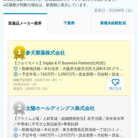
は優先的に採用を行っております）
※応募数が同数の場合は、新着順に表示しています。
などはございません。
・配属後は自宅を起点に直行直帰型の勤務となりますが、各エリ
※新規が発生する場合は開業医からのお問い合わせや既存のお客様
更新日：
2026/8/9（日）
アに支店やサテライトオフィスがあるため、会議等やオフィスワ
からのご紹介となるためニーズが無いところへ営業することはご
ーク時に利用ができます。
ざいません。
千葉県
業種未経験歓迎
医薬品メーカー業界
・専門的な知識が身につくため営業としてのスキルアップを実現
■働き方：
できます。
・土日祝休み／年間休日128日
・国内トップシェアを誇る商材を扱うことができます。
・有給休暇取得率：79.8％（2025年度）
・「くるみん」「えるぼし」取得
■育成環境
参天製薬株式会社
・営業職向け研修(製品知識・製薬企業としての倫理)が月に1度実
■各種手当・福利厚生：
施されるため、知識習得が可能な環境です。
【フルリモート】Digital & IT Business Partner(社内SE)
・社宅制度あり（適用条件あり・入社から7年間まで適用）
・先輩社員の方の同席から始めていくため業界未経験の方でも安
・日当あり（別途支給）
＜勤務地詳細＞本社住所：大阪府大阪市北区大深町4-20 グランフロント大阪タワーA25F勤務地最寄駅：JR各線／大阪駅受動喫煙対策：屋内全面禁煙変更の範囲：会社の定める事業所（リモートワーク含む）
心できる環境です。
＜予定年収＞740万円～1,050万円＜賃金形態＞月給制＜賃金内訳＞月額（基本給）：540,000円～770,000円＜月給＞540,000円～770,000円＜昇給有無＞有＜残業手当＞有＜給与補足＞※経験・能力等を考慮の上、当社規定により決定します。■賞与：年1回支給■基本給改定：年1回（4月）賃金はあくまでも目安の金額であり、選考を通じて上下する可能性があります。月給(月額)は固定手当を含めた表記です。
変更の範囲：会社の定める業務
掲載予定期間：
2026/7/23（木）
〜
■事業ビジョン
2026/10/21（水）
口腔健康管理から全身健康管理（＝健康長寿社会）に貢献するた
気になる
更新日：
2026/7/23（木）
めに、唯一無二の検査→診断→治療→予防の歯科医薬品の開発と
口腔感染制御の勧奨を促すための販売情報提供活動により、患者
さまのQOL向上と歯科医療の未来を創造してまいります。
太陽ホールディングス株式会社
・歯科局所麻酔、歯周病、う蝕、口腔粘膜疾患に関連した製品開
【プライム上場／人材育成・組織開発担当】若手活躍／高年収水準
発
／半導体に不可欠な製品販売×事業好調
・口腔と全身の関係からアプローチした販売情報提供活動と適正
＜勤務地詳細＞本社住所：東京都豊島区西池袋一丁目11-1 メトロポリタンプラザビル16F勤務地最寄駅：各線／池袋駅受動喫煙対策：屋内全面禁煙変更の範囲：会社の定める事業所（リモートワーク含む）
使用のための情報の提供・収集・伝達の実践
＜予定年収＞680万円～1,070万円＜賃金形態＞月給制＜賃金内訳＞月額（基本給）：335,000円～530,000円＜月給＞335,000円～530,000円＜昇給有無＞有＜残業手当＞有＜給与補足＞※年収概算には想定残業時間20時間分を含む・2025年度 全社平均残業時間：20時間・残業代全額支給（管理監督職については対象外)・賞与6か月分（2025年度実績）賃金はあくまでも目安の金額であり、選考を通じて上下する可能性があります。月給(月額)は固定手当を含めた表記です。
・安全性/有効性情報の迅速な収集と提供