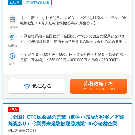
正社員
業種未経験歓迎
・食の安全サポート（食品分析の受託サービス、施設管理）
・ドーピング検査（WADAから国内唯一認定を受けている機
関） など
【～「夢中になれる明日♪」のCMソングでお馴染みのクラシエ/未
経験歓迎！/8月入社/研修制度◎/福利厚生◎～】
変更の範囲：会社の定める業務
仕事内容
＜2026年8月入社＞
＜勤務地詳細＞全国住所：全国のいずれかの拠点に配属となりま
■業務内容：
す。 受動喫煙対策：屋内全面禁煙変更の範囲：会社の定める事業
医療用漢方製剤専門の※MR職として医療従事者への情報提供をお
勤務地
所
任せします。漢方は昨今、医療現場での活用が進んでいる成長領
＜予定年収＞450万円～560万円＜賃金形態＞月給制＜賃金内訳＞
域です。対象となる診療科は多いですが、特に高齢者医療や女性
月額（基本給）：260,000円～300,000円＜月給＞260,000円～
医療に注力しています。
給与
300,000円＜昇給有無＞有＜残業手当＞有＜給与補足＞■昇給年1
※担当施設は開業医が中心ですが、大学病院や大病院なども担当
回、賞与年2回■残業手当は残業時間に応じて別途支給※給与条件
し、様々な経験を積むことが出来ます。
はご経験やスキルに応じて決定させていただきます。賃金はあく
※MRとは：
までも目安の金額であり、選考を通じて上下する可能性がありま
Medical Representative（メディカル・リプレゼンタティブ）の
応募依頼する
気になる
す。月給(月額)は固定手当を含めた表記です。
略で、日本語では「医薬情報担当者」を意味します。医師や薬剤
（エージェントサービス）
師などの医療従事者に対して、自社製品である漢方薬に関する情
報を提供し、漢方薬の適正使用を促進する役割を担っています。
NEW
■研修制度：
入社後、未経験の方は2か月間（8~9月）、経験者の方も1ヶ月間
【全国】OTC医薬品の営業（卸や小売店が顧客／本部
（8月）本社研修がありしっかりとフォローします。漢方業界が初
商談あり）◇業界未経験歓迎◎残業10h◇老舗企業
めての方でもご安心ください！内容は学術（医薬品・漢方薬）、
奥田製薬株式会社
情報提供や説明会のロールプレイイング等インプット、アウトプ