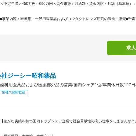
＜予定年収＞450万円～690万円＜賃金形態＞月給制＜賃金内訳＞月額（基本給）：241,0
■事業内容：医療用・一般用医薬品およびコンタクトレンズ用剤の製造・販売■千寿製
求人
会社ジーシー昭和薬品
歯科用医薬品および医薬部外品の営業/国内シェア1位/年間休日数127日
業種未経験歓迎
【確かな実績を持つ国内トップシェア企業で社会貢献性の高い仕事をしませんか？