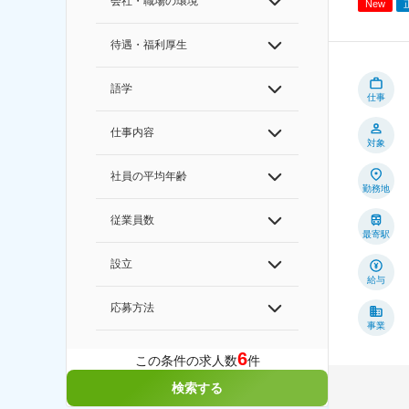
会社・職場の環境
New
待遇・福利厚生
語学
仕事
仕事内容
対象
社員の平均年齢
勤務地
従業員数
最寄駅
設立
給与
応募方法
事業
6
この条件の求人数
件
検索する