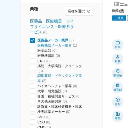
【富士吉
業種
転勤無
業種を選択
正社員
医薬品・医療機器・ライ
フサイエンス・医療系サ
ービス
(
6
)
医薬品メーカー業界
(
6
)
医療機器メーカー業界
(
1
)
仕事
医薬品卸
(
0
)
医療機器卸
(
0
)
CRO
(
0
)
対象
病院・大学病院・クリニック
(
0
)
調剤薬局・ドラッグストア業
勤務地
界
(
2
)
バイオベンチャー業界
(
0
)
最寄駅
大学・研究施設
(
0
)
介護・福祉関連サービス
(
0
)
その他医療関連
(
0
)
給与
診断薬・臨床検査機器・臨床
検査試薬メーカー
(
0
)
SMO
(
0
)
事業
CSO
(
0
)
CMO
(
0
)