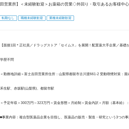
田営業所】＜未経験歓迎＞お薬箱の営業◇外回り・取引あるお客様中心
転勤なし
職種未経験歓迎
業種未経験歓迎
【面接1回＊正社員／ドラッグストア「セイムス」を展開！配置薬大手企業／基礎
学歴不問
＜勤務地詳細＞富士吉田営業所住所：山梨県都留市古川渡661-2 受動喫煙対策：
禾生駅、赤坂駅(山梨県)、都留市駅
＜予定年収＞300万円～323万円＜賃金形態＞月給制＜賃金内訳＞月額（基本給）：210,0
■事業内容：複合型医薬品企業を目指し、医薬品の販売・製造・研究という3つの事業