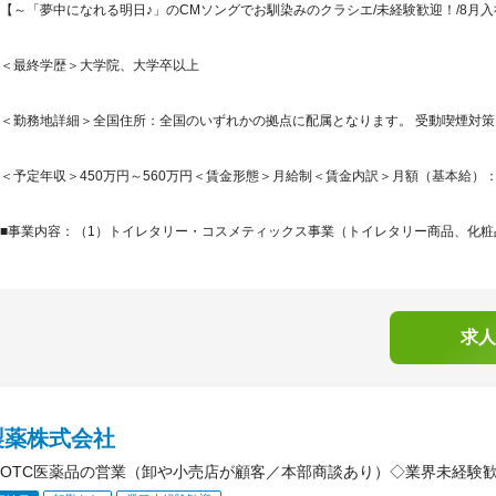
【～「夢中になれる明日♪」のCMソングでお馴染みのクラシエ/未経験歓迎！/8月入社
＜最終学歴＞大学院、大学卒以上
＜勤務地詳細＞全国住所：全国のいずれかの拠点に配属となります。 受動喫煙対
＜予定年収＞450万円～560万円＜賃金形態＞月給制＜賃金内訳＞月額（基本給）：260,0
■事業内容：（1）トイレタリー・コスメティックス事業（トイレタリー商品、化粧品
求人
製薬株式会社
OTC医薬品の営業（卸や小売店が顧客／本部商談あり）◇業界未経験歓