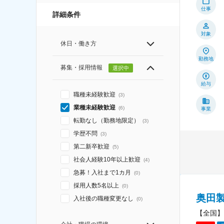
仕事
詳細条件
対象
休日・働き方
勤務地
募集・採用情報
選択中
給与
職種未経験歓迎
(
3
)
業種未経験歓迎
(
6
)
事業
転勤なし（勤務地限定）
(
3
)
学歴不問
(
3
)
第二新卒歓迎
(
5
)
社会人経験10年以上歓迎
(
4
)
急募！入社まで1カ月
(
0
)
採用人数5名以上
(
0
)
奥田
入社後の職種変更なし
(
0
)
【全国】