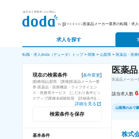
医薬品メーカー業界の転職・求人
求人を探す
詳細条件から探す
エージェ
転職・求人doda（デューダ）トップ
関東
山梨県
医薬品・医療
医薬品
新着求人から探す
スカウト
[
]
現在の検索条件
条件変更
医薬品メーカー
[勤務地]山梨県 [業種]医薬品メーカー業
求人特集から探す
パートナ
界-医薬品・医療機器・ライフサイエン
6
ス・医療系サービス [こだわり条件ピッ
該当求人数
クアップ]業種未経験歓迎 [詳細条件](募
詳細を見る
集・採用情報)業種未経験歓迎
山梨県のみで
検索条件を保存
株式
基本条件