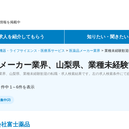
情報を掲載中
求人を紹介してもらう
知りたい・聞きたい
ントサービス
転職ノウハウ
機器・ライフサイエンス・医療系サービス
医薬品メーカー業界
業種未経験歓迎
メーカー業界、山梨県、業種未経験
サービス
データで見る転職
業界、山梨県、業種未経験歓迎の転職・求人検索結果です。左の求人検索条件にて
ーエージェントサービス
コラム・インタビュー
件中
1～6
件
を表示
転職Q&A
(
2
)
募集中
会社富士薬品