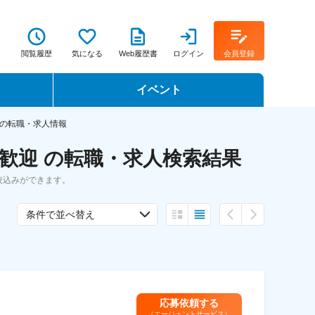
閲覧履歴
気になる
Web履歴書
ログイン
会員登録
イベント
転職イベント・転職セミナー
の転職・求人情報
歓迎 の転職・求人検索結果
転職フェア
絞込みができます。
転職セミナー動画
条件で並べ替え
応募依頼する
（エージェントサービス）