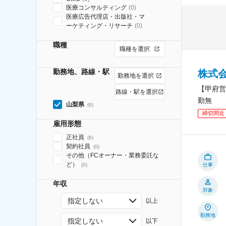
医療コンサルティング
(
0
)
医療広告代理店・出版社・マ
ーケティング・リサーチ
(
0
)
職種
職種を選択
勤務地、路線・駅
株式
勤務地を選択
【甲府営
路線・駅を選択
勤無
山梨県
(
6
)
締切間近
雇用形態
正社員
(
6
)
契約社員
(
0
)
その他（FCオーナー・業務委託な
ど）
(
0
)
仕事
年収
対象
指定しない
以上
勤務地
指定しない
以下