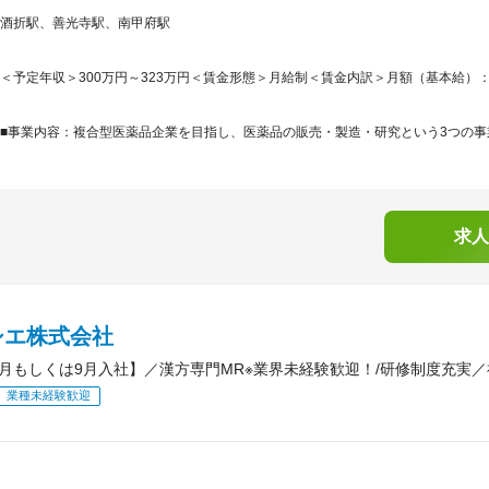
酒折駅、善光寺駅、南甲府駅
＜予定年収＞300万円～323万円＜賃金形態＞月給制＜賃金内訳＞月額（基本給）：210,0
■事業内容：複合型医薬品企業を目指し、医薬品の販売・製造・研究という3つの事業
求人
シエ株式会社
8月もしくは9月入社】／漢方専門MR※業界未経験歓迎！/研修制度充実
業種未経験歓迎