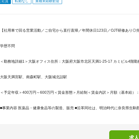
転勤なし
業種未経験歓迎
正社員
【社用車で回る営業活動／ご自宅から直行直帰／年間休日123日／OJT研修あり◎
学歴不問
＜勤務地詳細1＞大阪オフィス住所：大阪府大阪市北区天満1-25-17 カミビル4階勤
大阪天満宮駅、南森町駅、大阪城北詰駅
＜予定年収＞400万円～600万円＜賃金形態＞月給制＜賃金内訳＞月額（基本給）：210,0
■事業内容 医薬品・健康食品等の製造、販売 ■沿革同社は、明治時代に奈良県生駒郡
求人