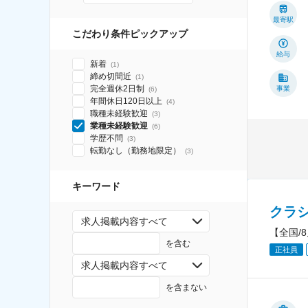
最寄駅
こだわり条件ピックアップ
給与
新着
(
1
)
締め切間近
(
1
)
完全週休2日制
事業
(
6
)
年間休日120日以上
(
4
)
職種未経験歓迎
(
3
)
業種未経験歓迎
(
6
)
学歴不問
(
3
)
転勤なし（勤務地限定）
(
3
)
キーワード
クラ
求人掲載内容すべて
【全国/
を含む
正社員
求人掲載内容すべて
を含まない