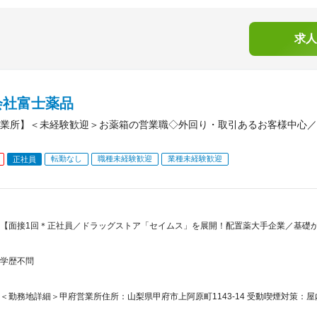
求人
会社富士薬品
業所】＜未経験歓迎＞お薬箱の営業職◇外回り・取引あるお客様中心／
転勤なし
職種未経験歓迎
業種未経験歓迎
正社員
【面接1回＊正社員／ドラッグストア「セイムス」を展開！配置薬大手企業／基礎
学歴不問
＜勤務地詳細＞甲府営業所住所：山梨県甲府市上阿原町1143-14 受動喫煙対策：屋