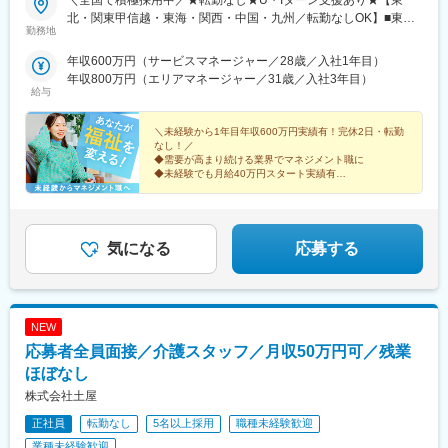
＼全国で積極採用中／★転勤なし★U・Iターン支援あり★【東
北・関東甲信越・東海・関西・中国・九州／転勤なしOK】■東北
勤務地
／北海道、青森、岩手、宮城、山形、福島■関東甲信越／茨城、栃
木、群馬、埼玉、千葉、東京、神奈川、新潟、富山、山梨、長野■
年収600万円（サービスマネージャー／28歳／入社1年目）
東海／岐阜、静岡、愛知、三重■関西／滋賀、京都、大阪、兵庫、
年収800万円（エリアマネージャー／31歳／入社3年目）
奈良、和歌山■中国・四国／岡山、広島、山口、徳島、香川、愛
給与
媛、高知■九州／福岡、佐賀、長崎、熊本、大分、宮崎、鹿児島、
沖縄★【エリア勤務希望・移住希望の方優遇】：サポート制度も
＼未経験から1年目年収600万円実績有！完休2日・転勤
充実していますので、現在のお住まいに関わらずご希望をお知ら
なし！／
◆需要が高まり続ける業界でマネジメント職に
せください！☆『寮費無料プラン』あり（規定有）：下記勤務地
◆未経験でも月給40万円スタート実績有
希望・移住希望の方はお気軽にご相談ください！※【北海道】【東
◆30～40代の女性マネジャー多数活躍中
京都】【神奈川県】【新潟県】【三重県】【滋賀県】【沖縄県】
◆会社負担で資格取得可能
での勤務の場合★全国のご希望勤務地へU・Iターン可能・初期費
◆株式上場を目指す急成長ベンチャー
用会社負担等の移住支援あり（規定有）・U・Iターン転勤希望者
気になる
応募する
への1年間の支援あり（規定有）★江戸川・川崎・湘南・川越・香
川・徳島・青森にて新規事業所オープン！
NEW
応募者全員面接／介護スタッフ／月収50万円可／残業
ほぼなし
株式会社土屋
正社員
転勤なし
5名以上採用
職種未経験歓迎
業種未経験歓迎