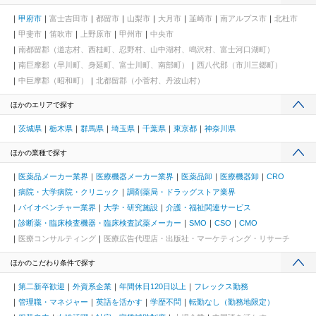
甲府市
富士吉田市
都留市
山梨市
大月市
韮崎市
南アルプス市
北杜市
甲斐市
笛吹市
上野原市
甲州市
中央市
南都留郡（道志村、西桂町、忍野村、山中湖村、鳴沢村、富士河口湖町）
南巨摩郡（早川町、身延町、富士川町、南部町）
西八代郡（市川三郷町）
中巨摩郡（昭和町）
北都留郡（小菅村、丹波山村）
ほかのエリアで探す
茨城県
栃木県
群馬県
埼玉県
千葉県
東京都
神奈川県
ほかの業種で探す
医薬品メーカー業界
医療機器メーカー業界
医薬品卸
医療機器卸
CRO
病院・大学病院・クリニック
調剤薬局・ドラッグストア業界
バイオベンチャー業界
大学・研究施設
介護・福祉関連サービス
診断薬・臨床検査機器・臨床検査試薬メーカー
SMO
CSO
CMO
医療コンサルティング
医療広告代理店・出版社・マーケティング・リサーチ
ほかのこだわり条件で探す
第二新卒歓迎
外資系企業
年間休日120日以上
フレックス勤務
管理職・マネジャー
英語を活かす
学歴不問
転勤なし（勤務地限定）