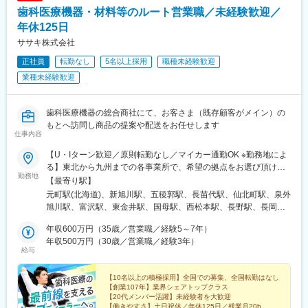
歯科医療機器・材料等のルート営業職／未経験歓迎／
年休125日
ササキ株式会社
正社員
転勤なし
5名以上採用
職種未経験歓迎
業種未経験歓迎
歯科医療機器の総合商社にて、お客さま（既存顧客がメイン）の
もとへ訪問し商品の提案や配送をお任せします
仕事内容
【U・Iターン歓迎／原則転勤なし／マイカー通勤OK ※勤務地によ
る】東北から九州までの各事業所で、希望の拠点をお選び頂けま
勤務地
す！＜北海道エリア＞■札幌支店■旭川店■函館店＜東北エリア＞■
【最寄り駅】
八戸店■盛岡支店■秋田店■仙台支店■山形営業所＜北陸エリア＞■
元町駅(北海道)、新旭川駅、五稜郭駅、長苗代駅、仙北町駅、泉外
甲府支店■松本支店■長野店■長岡店＜首都圏エリア＞■東京支店■
旭川駅、富沢駅、東金井駅、国母駅、西松本駅、長野駅、長岡
本郷支店■池袋支店■東京北支店■千葉支店■柏営業所■埼玉支店■埼
駅、芝浦ふ頭駅、本郷三丁目駅、池袋駅、六町駅、天台駅、柏の
玉鴻巣店■厚木支店■横浜支店■高崎営業所■情報機器開発営業部
年収600万円（35歳／営業職／経験5～7年）
葉キャンパス駅、北与野駅、鴻巣駅、本厚木駅、伊勢佐木長者町
（八王子支店内）＜東海エリア＞■岡崎支店■浜松支店■岐阜支店■
年収500万円（30歳／営業職／経験3年）
駅、高崎駅、京王八王子駅、美合駅、助信駅、西岐阜駅、久居
給与
津支店■四日市店■沼津支店＜近畿エリア＞■大阪支店■堺支店■姫
駅、中川原駅、沼津駅、ドーム前駅、鳳駅、手柄駅、荒田八幡
路店＜九州エリア＞■鹿児島支店■熊本店■沖縄店【本社】〒440-
駅、神水交差点駅、美栄橋駅、日の出駅(東京都)、湯島駅、石川町
8518 愛知県豊橋市八町通5-7☆豊橋駅より豊橋鉄道市内線乗車
【10名以上の積極採用】全国での募集、全国転勤はなし
駅、八王子駅、ドーム前千代崎駅、騎射場駅、健軍校前駅、御茶
【創業107年】業界シェアトップクラス
『豊橋公園前下車』徒歩5分※敷地内喫煙可能場所あり
ノ水駅、関内駅、九条駅(大阪府)、二中通駅、八丁馬場駅
【20代メンバー活躍】未経験者を大歓迎
【働きやすさ】土日祝休／年休125日／残業月20h