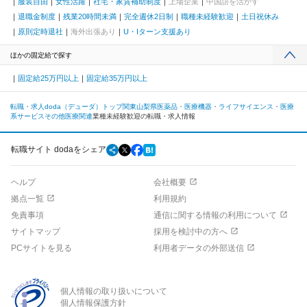
服装自由
女性活躍
社宅・家賃補助制度
上場企業
中国語を活かす
退職金制度
残業20時間未満
完全週休2日制
職種未経験歓迎
土日祝休み
原則定時退社
海外出張あり
U・Iターン支援あり
ほかの固定給で探す
固定給25万円以上
固定給35万円以上
転職・求人doda（デューダ）トップ
関東
山梨県
医薬品・医療機器・ライフサイエンス・医療
系サービス
その他医療関連
業種未経験歓迎の転職・求人情報
転職サイト dodaをシェア
ヘルプ
会社概要
拠点一覧
利用規約
免責事項
通信に関する情報の利用について
サイトマップ
採用を検討中の方へ
PCサイトを見る
利用者データの外部送信
個人情報の取り扱いについて
個人情報保護方針