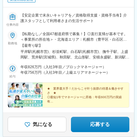
【安定企業で末永いキャリアを／資格取得支援・資格手当有】介
護スタッフとして利用者さまの生活サポート
仕事内容
【転勤なし／全国47都道府県で募集！】◎直行直帰が基本です。
＜事業所の所在地＞・北海道エリア：札幌市（豊平区・白石区）
勤務地
／函館市・東北エリア：岩手市／仙台市／秋田市／山形市／郡山
【最寄り駅】
市／弘前市・関東エリア：茨城市／栃木市／高崎市／大宮市／習
平岸駅(札幌市営)、杉並町駅、白石駅(札幌市営)、撫牛子駅、上盛
志野市／板橋区／多摩市／相模原市／藤沢市／甲府市・東海エリ
岡駅、荒井駅(宮城県)、秋田駅、北山形駅、安積永盛駅、新潟駅、
ア：静岡市／岡崎市／岐阜市／四日市市／名古屋市・北信越エリ
水戸駅、小山駅、高崎駅、大宮駅(埼玉県)、京成津田沼駅、志村坂
ア：新潟市／富山市／金沢市／福井市／長野市・関西エリア：大
年収826万円（入社3年目／ブロックマネージャー）
上駅、多摩センター駅、相模原駅、藤沢駅、国母駅、市役所前駅
阪市／宇治市／西宮市／奈良市／大津市／和歌山市／新宮市・中
年収756万円（入社3年目／上級エリアマネージャー）
(長野県)、県庁前駅(富山県)、上諸江駅、八ツ島駅、岐阜駅、静岡
給与
四国エリア：鳥取市／松江市／岡山市／福山市／広島市／下関市
駅、東岡崎駅、新瑞橋駅、中川原駅、瀬田駅(滋賀県)、宇治駅(奈
／徳島市／高松市／松山市／高知市・九州エリア：福岡市／糟屋
良線)、天満橋駅、西宮駅、奈良駅、六十谷駅、新宮駅、鳥取駅、
郡粕屋町／北九州市／久留米市／佐賀市／長崎市／熊本市／大分
★ 業界最大手！だからこそ叶う抜群の待遇＆働きやす
松江駅、備前西市駅、東福山駅、比治山橋駅、幡生駅、阿波富田
さ ★
市／宮崎市／鹿児島市／沖縄市※受動喫煙防止対策：敷地内禁煙※
駅、元山駅(香川県)、道後公園駅、知寄町二丁目駅、吉塚駅、柚須
◎最短1年でマネージャーに昇格：年収600万円の実績
駐車場あり！車、バイク、自転車などの通勤OK ※地域による※担
駅、木屋瀬駅、西鉄久留米駅、佐賀駅、茂里町駅、健軍町駅、大
有
当するご利用者のご自宅へ訪問していただきます。※ご希望をお伺
◎マネージャーへ昇格後は月給45万円以上可
分駅、宮崎駅、天文館通駅、古島駅、南平岸駅、新津田沼駅、志
◎残業ほぼなし／直行直帰OK！
いし、通いやすい範囲を考慮の上で訪問先を決定いたします！
村三丁目駅、権堂駅、新富町駅(富山県)、妙音通駅、谷町四丁目
駅、西宮駅(ＪＲ線)、新大宮駅、南区役所前駅、道後温泉駅、馬出
九大病院前駅、新木屋瀬駅、スタジアムシティノース駅、いづろ
気になる
応募する
通駅、長野駅、丸の内駅(富山県)、呼続駅、市役所前駅(広島県)、
浦上駅、甲東中学校前駅