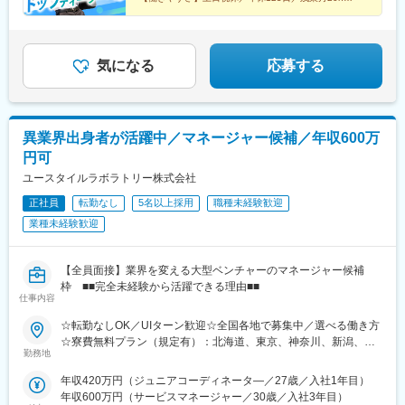
【福利厚生】家族・住宅手当／賞与4カ月／報奨金（イ
ンセンティブ）
気になる
応募する
異業界出身者が活躍中／マネージャー候補／年収600万
円可
ユースタイルラボラトリー株式会社
正社員
転勤なし
5名以上採用
職種未経験歓迎
業種未経験歓迎
【全員面接】業界を変える大型ベンチャーのマネージャー候補
枠 ■■完全未経験から活躍できる理由■■
仕事内容
☆転勤なしOK／UIターン歓迎☆全国各地で募集中／選べる働き方
☆寮費無料プラン（規定有）：北海道、東京、神奈川、新潟、三
勤務地
重、滋賀、沖縄☆マイカー通勤手当有【1／地元マネージャーコー
ス】◇地元採用・転勤なし可■東北／北海道、青森、岩手、宮城、
年収420万円（ジュニアコーディネータ―／27歳／入社1年目）
山形、福島■関東甲信越／茨城、栃木、群馬、埼玉、千葉、東京、
年収600万円（サービスマネージャー／30歳／入社3年目）