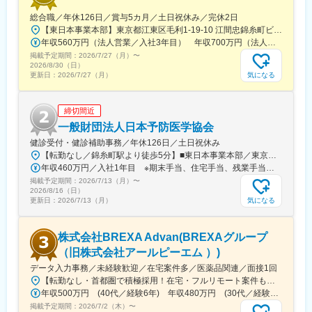
総合職／年休126日／賞与5カ月／土日祝休み／完休2日
【東日本事業本部】東京都江東区毛利1-19-10 江間忠錦糸町ビル※訪問先からの直行直帰が可能です！＜アクセス＞・JR総武線（快速・各駅停車）／東京メトロ半蔵門線 錦糸町駅より徒歩5分・東京メトロ半蔵門線／都営新宿線 住吉駅より徒歩5分※受動喫煙対策:屋内全面禁煙
年収560万円（法人営業／入社3年目） 年収700万円（法人営業・チームリーダー／入社5年目）
掲載予定期間：
2026/7/27（月）
〜
2026/8/30（日）
気になる
更新日：
2026/7/27（月）
締切間近
一般財団法人日本予防医学協会
健診受付・健診補助事務／年休126日／土日祝休み
【転勤なし／錦糸町駅より徒歩5分】■東日本事業本部／東京都江東区毛利1-19-10 江間忠錦糸町ビル＜アクセス＞JR総武線（快速）、総武線（各駅停車）「錦糸町駅」南口より徒歩5分東京メトロ半蔵門線「錦糸町駅」B1出口より徒歩5分東京メトロ半蔵門線／都営新宿線「住吉駅」B2出口より徒歩5分※受動喫煙対策あり（オフィス内禁煙）
年収460万円／入社1年目 ※期末手当、住宅手当、残業手当（月10時間分）含む
掲載予定期間：
2026/7/13（月）
〜
2026/8/16（日）
気になる
更新日：
2026/7/13（月）
株式会社BREXA Advan(BREXAグループ
（旧株式会社アールピーエム ）)
データ入力事務／未経験歓迎／在宅案件多／医薬品関連／面接1回
【転勤なし・首都圏で積極採用！在宅・フルリモート案件も有り！大手・優良企業が中心♪】■本社／大阪市淀川区宮原3-5-36 新大阪トラストタワー19F変更の範囲、上記を除く当社関連勤務地◆プロジェクト先例東京23区内、横浜、大宮、千葉、その他＜配属先最寄り駅の一例＞飯田橋／日本橋／浜松町／信濃町／四ツ谷／池袋／蒲田 など※過去の配属先は勤務地一覧に記載◆POINT！#大手企業など約300社の取引先あり！（製薬メーカー、製薬関連企業、化粧品関連企業、臨床研究センターなど）#最寄り駅から徒歩5～10分圏内の通いやすいオフィス＃在宅勤務・在宅プロジェクト多数＃定時退社基本＆土日祝休み＃安定性抜群の医療業界で事務として活躍＃未経験入社8割×研修センターで手厚くフォロー＃産育休の取得実績100％#転居を伴う転勤なし※受動喫煙対策：オフィス内禁煙
年収500万円 (40代／経験6年) 年収480万円 (30代／経験4年)
掲載予定期間：
2026/7/2（木）
〜