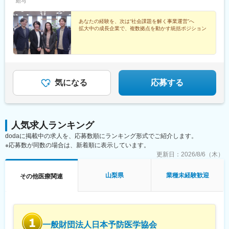
ことも可能です。また社宅の利用もできますので、ご面接時にお
給与
気軽にご相談ください。《養成期間後の勤務地》全国47都道府県
が対象※現在お住まいの地域又はジェネラルマネージャーと相談の
あなたの経験を、次は“社会課題を解く事業運営”へ
上決定《配属事業部について》障害福祉事業では「重度訪問介
拡大中の成長企業で、複数拠点を動かす統括ポジション
護」と「グループホーム」、高齢者事業では「訪問介護事業」を
展開しています。配属に関しては、適性や条件等に応じて、配属
の事業部を決定。あなたの適性や能力を活かせる適切な部署でご
活躍いただきます。※入社後のキャリアチェンジも可能です。気に
なる点はご相談ください。☆引越し手当支給・借り上げ社宅提供
気になる
応募する
あり（無料）
人気求人ランキング
dodaに掲載中の求人を、応募数順にランキング形式でご紹介します。
※応募数が同数の場合は、新着順に表示しています。
更新日：
2026/8/6（木）
山梨県
業種未経験歓迎
その他医療関連
一般財団法人日本予防医学協会