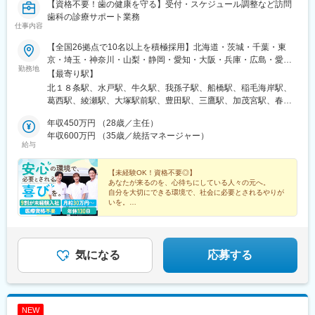
【資格不要！歯の健康を守る】受付・スケジュール調整など訪問
歯科の診療サポート業務
仕事内容
【全国26拠点で10名以上を積極採用】北海道・茨城・千葉・東
京・埼玉・神奈川・山梨・静岡・愛知・大阪・兵庫・広島・愛
勤務地
媛・福岡のいずれかの事業所勤務となります。▼募集事業所一覧
【最寄り駅】
★マークの事業所は積極採用中！北海道：札幌事業所（★）茨城
北１８条駅、水戸駅、牛久駅、我孫子駅、船橋駅、稲毛海岸駅、
県：水戸事業所（★）／牛久事業所（★）千葉県：柏事業所
葛西駅、綾瀬駅、大塚駅前駅、豊田駅、三鷹駅、加茂宮駅、春日
（★）／西船橋事業所／千葉事業所（★）東京都：西葛西事業所
部駅、羽生駅、川崎駅、湘南台駅、甲府駅、静岡駅、知立駅、千
／花畑事業所／大塚事業所（★）／八王子事業所／三鷹事業所
年収450万円 （28歳／主任）
代県庁口駅、香春口三萩野駅、土橋駅(愛媛県)、横川駅(広島県)、
（★）埼玉県：大宮事業所／春日部事業所／羽生事業所（★）神
年収600万円 （35歳／統括マネージャー）
東三国駅、高槻駅、明石駅、北１２条駅、京成船橋駅、大塚駅(東
給与
奈川県：川崎事業所／湘南台事業所山梨県：甲府営業所（★）静
京都)、八丁畷駅、馬出九大病院前駅、旦過駅、横川駅、東淀川
岡県：静岡営業所（★）愛知県：知立事業所大阪府：新大阪事業
駅、高槻市駅、山陽明石駅、東海神駅、巣鴨駅、京急川崎駅、横
所（★）／高槻事業所兵庫県：明石事業所広島県：広島事業所
【未経験OK！資格不要◎】
川一丁目駅、西新町駅
あなたが来るのを、心待ちにしている人々の元へ。
（★）愛媛県：松山事業所（★）福岡県：福岡事業所／小倉事業
自分を大切にできる環境で、社会に必要とされるやりが
所（★）※受動喫煙防止対策：屋内全面禁煙★全国で10名以上の
いを。
採用です！★勤務地は希望を十分考慮の上、決定します。★他の
★月給30万円～
★年休130日／完全週休2日制／残業削減傾向
事業所へ応援も稀にあり。他事業所で得た気付きや学びを、長期
★社会貢献性抜群
的なキャリアにぜひ活かしてください！
★全国同時募集＆10名以上採用
気になる
応募する
NEW