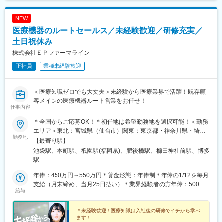
NEW
医療機器のルートセールス／未経験歓迎／研修充実／
土日祝休み
株式会社ＥＰファーマライン
正社員
業種未経験歓迎
＜医療知識ゼロでも大丈夫＞未経験から医療業界で活躍！既存顧
客メインの医療機器ルート営業をお任せ！
仕事内容
＊全国からご応募OK！＊初任地は希望勤務地を選択可能！＜勤務
エリア＞東北：宮城県（仙台市）関東：東京都・神奈川県・埼玉
勤務地
県・千葉県・栃木県・群馬県東海：愛知県・静岡県・岐阜県信
【最寄り駅】
越：長野県（松本市）北陸：石川県（金沢市）関西：大阪府・兵
池袋駅、本町駅、祇園駅(福岡県)、肥後橋駅、櫛田神社前駅、博多
庫県中国：広島県四国：香川県（高松市）・愛媛県（松山市）九
駅
州：福岡県・佐賀県・長崎県・熊本県・大分県・宮崎県・鹿児島
県【東京本社】東京都豊島区西池袋3-27-12 池袋ウェストパーク
年俸：450万円～550万円＊賃金形態：年俸制＊年俸の1/12を毎月
ビル＊各線「池袋駅」西口より徒歩5分【大阪オフィス】大阪府大
支給（月末締め、当月25日払い）＊業界経験者の方年俸：500万
給与
阪市西区靭本町1-11-7 信濃橋三井ビルディング2F＊Osaka Metro
円～680万円
各線「本町駅」より徒歩1分【福岡オフィス】福岡県福岡市博多区
博多駅前2-19-24 大博センタービル6F＊JR・福岡市地下鉄各線
＊未経験歓迎！医療知識は入社後の研修でイチから学べ
ます！
「博多駅」より徒歩5分