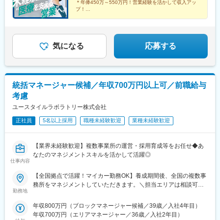
＊年俸450万～550万円！営業経験を活かして収入アッ
プ！
＊年間休日120日以上／土日祝休み／手当＆福利厚生充
実
＊有給取得率76.9％・育休復帰率95％など働きやすい環
境♪
気になる
応募する
統括マネージャー候補／年収700万円以上可／前職給与
考慮
ユースタイルラボラトリー株式会社
正社員
5名以上採用
職種未経験歓迎
業種未経験歓迎
【業界未経験歓迎】複数事業所の運営・採用育成等をお任せ◆あ
なたのマネジメントスキルを活かして活躍◎
仕事内容
【全国拠点で活躍！マイカー勤務OK】養成期間後、全国の複数事
務所をマネジメントしていただきます。＼担当エリアは相談可
勤務地
能！／近隣エリアまたは全国から好きなエリアを相談できます！
《養成期間中の勤務地》現在は東京、横浜、埼玉、福岡の事業所
年収800万円（ブロックマネージャー候補／39歳／入社4年目）
で行っていますが、ご希望に合わせて、お住まいのエリアで行う
年収700万円（エリアマネージャー／36歳／入社2年目）