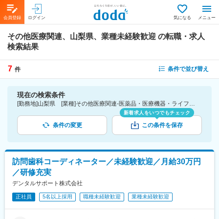
会員登録
ログイン
気になる
メニュー
その他医療関連、山梨県、業種未経験歓迎
の転職・求人
検索結果
7
条件で並び替え
件
現在の検索条件
[勤務地]山梨県 [業種]その他医療関連-医薬品・医療機器・ライフサイエンス・医療系サービス [こだわり条件ピックアップ]業種未経験歓迎 [詳細条件](募集・採用情報)業種未経験歓迎
新着求人をいつでもチェック
条件の変更
この条件を保存
訪問歯科コーディネーター／未経験歓迎／月給30万円
／研修充実
デンタルサポート株式会社
正社員
5名以上採用
職種未経験歓迎
業種未経験歓迎