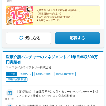
神奈川、新潟、富山、山梨、長野■東海／岐阜、静岡、愛知、三重
給与
■関西／滋賀、京都、大阪、兵庫、奈良、和歌山■中国・四国／岡
山、広島、山口、徳島、香川、愛媛、高知■九州／福岡、佐賀、長
＼異業界出身の完全未経験者が活躍中！／
崎、熊本、大分、宮崎、鹿児島、沖縄☆江戸川・川崎・湘南・川
【業界屈指の給与水準】
★入社1年で年収600万円実績あり
越・香川・徳島・青森・多摩川にて新規オープン★別事業へのキ
★明確なキャリアパス
ャリアチェンジによる昇格可能☆ページ下部「勤務地の一例」も
★介護経験ゼロからマネージャー輩出
ご参照ください【2／全国マネージャーコース】◆全国募集／引越
★資格取得費用は会社負担
し手当・社宅◆入社半年の養成期間中は東京・神奈川・埼玉／所
★完全週休2日／転勤なし・UIターン可
在地はHP参照⇒養成期間後の勤務地は現在お住まいの地域又はジ
気になる
応募する
ェネラルマネージャーと相談の上決定◆引越し手当支給・家賃無
料の借り上げ社宅提供☆早期キャリアアップしたい方に最適なポ
ジション
医療介護ベンチャーのマネジメント／1年目年収600万
円実績有
ユースタイルラボラトリー株式会社
正社員
転勤なし
5名以上採用
職種未経験歓迎
業種未経験歓迎
【面接確約】【介護業界をけん引するソーシャルベンチャー】◎
マネジメント業務をお任せします◎未経験歓迎
仕事内容