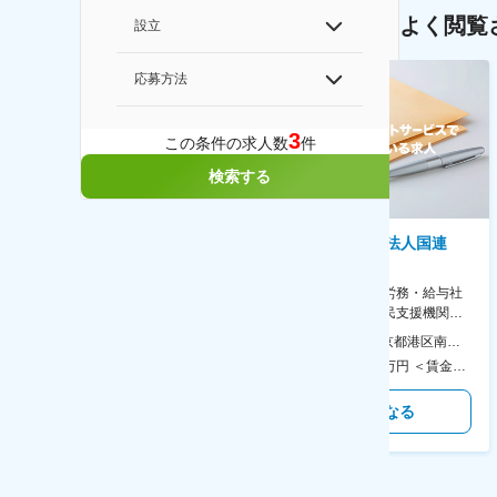
よく閲覧
設立
応募方法
3
この条件の求人数
件
検索する
株式会社ゲームフリーク
特定非営利活動法人国連
UNHCR協会
【庶務アシスタント】ポケモン
シリーズ開発企業◆書類作成・
【表参道】人事（労務・給与社
データ入力など◆年休126日・
保等）◆国連の難民支援機関の
食事補助あり◎
活動を支える日本公式支援窓口
本社 住所：東京都千代田区神田錦町2-2-1 KANDASQUARE 受動喫煙対策：屋内全面禁煙 変更の範囲：会社の定める事業所
本社 住所：東京都港区南青山6-10-11 ウェスレーセンター3F 勤務地最寄駅：地下鉄各線／表参道駅 受動喫煙対策：屋内全面禁煙 変更の範囲：会社の定める事業所（リモートワーク含む）
◆正職員登用前提
350万円～500万円 ＜賃金形態＞ 月給制 ＜賃金内訳＞ 月額（基本給）：215,000円～307,000円 固定残業手当/月：76,700円～110,000円（固定残業時間45時間0分/月） 超過した時間外労働の残業手当は追加支給 ＜月給＞ 291,700円～417,000円（一律手当を含む） ＜昇給有無＞ 有 ＜残業手当＞ 有 ＜給与補足＞ ※経験・能力を考慮の上、年齢に関わりなく当社規定により優遇します。 賃金はあくまでも目安の金額であり、選考を通じて上下する可能性があります。 月給(月額)は固定手当を含めた表記です。
450万円～550万円 ＜賃金形態＞ 月給制 ＜賃金内訳＞ 月額（基本給）：340,000円～420,000円 ＜月給＞ 340,000円～420,000円 ＜昇給有無＞ 有 ＜残業手当＞ 有 ＜給与補足＞ ※能力・経験によって決定します。 ■賞与あり（業績評価に応じて支給） 賃金はあくまでも目安の金額であり、選考を通じて上下する可能性があります。 月給(月額)は固定手当を含めた表記です。
気になる
気になる