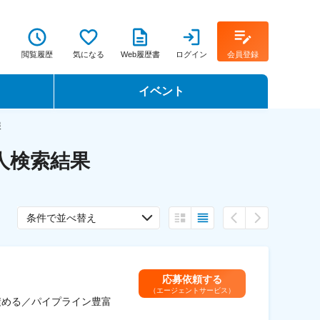
閲覧履歴
気になる
Web履歴書
ログイン
会員登録
イベント
転職イベント・転職セミナー
報
人検索結果
転職フェア
。
転職セミナー動画
条件で並べ替え
応募依頼する
（エージェントサービス）
積める／パイプライン豊富