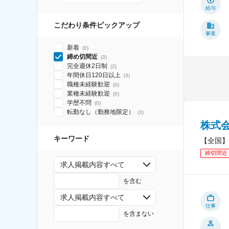
給与
こだわり条件ピックアップ
事業
新着
(
0
)
締め切間近
(
3
)
完全週休2日制
(
2
)
年間休日120日以上
(
3
)
職種未経験歓迎
(
0
)
業種未経験歓迎
(
0
)
学歴不問
(
0
)
転勤なし（勤務地限定）
(
3
)
株式
キーワード
【全国】
締切間近
求人掲載内容すべて
を含む
求人掲載内容すべて
仕事
を含まない