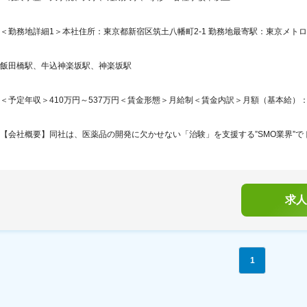
＜勤務地詳細1＞本社住所：東京都新宿区筑土八幡町2-1 勤務地最寄駅：東京メトロ
飯田橋駅、牛込神楽坂駅、神楽坂駅
＜予定年収＞410万円～537万円＜賃金形態＞月給制＜賃金内訳＞月額（基本給）：214,7
【会社概要】同社は、医薬品の開発に欠かせない「治験」を支援する”SMO業界”でト
求人
1