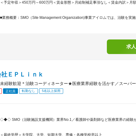
＜予定年収＞450万円～600万円＜賃金形態＞月給制補足事項なし＜賃金内訳＞月額（基本
■業務概要：SMO（Site Management Organization)事業アイロムでは、治験を実施
求人
会社ＥＰＬｉｎｋ
未経験歓迎＊治験コーディネーター★医療業界経験を活かす／スーパー
転勤なし
5名以上採用
正社員
◇◆◇ SMO（治験施設支援機関）業界No.1／看護師や薬剤師など医療業界の経
＜最終学歴＞大学院、大学、短期大学、専修・各種学校卒以上