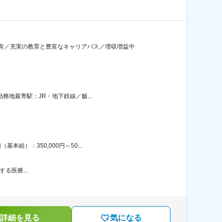
有／充実の教育と豊富なキャリアパス／増収増益中
務地最寄駅：JR・地下鉄線／飯...
給）：350,000円～50...
する医療...
詳細を見る
気になる