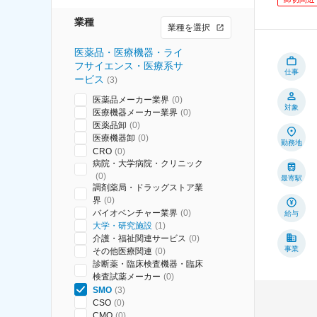
業種
業種を選択
医薬品・医療機器・ライ
フサイエンス・医療系サ
仕事
ービス
(
3
)
医薬品メーカー業界
(
0
)
対象
医療機器メーカー業界
(
0
)
医薬品卸
(
0
)
医療機器卸
(
0
)
勤務地
CRO
(
0
)
病院・大学病院・クリニック
(
0
)
最寄駅
調剤薬局・ドラッグストア業
界
(
0
)
バイオベンチャー業界
(
0
)
給与
大学・研究施設
(
1
)
介護・福祉関連サービス
(
0
)
事業
その他医療関連
(
0
)
診断薬・臨床検査機器・臨床
検査試薬メーカー
(
0
)
SMO
(
3
)
CSO
(
0
)
CMO
(
0
)