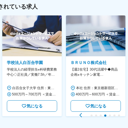
されている求人
学校法人白百合学園
ＢＲＵＮＯ株式会社
学校法人の経理担当※科研費業務
【週2在宅】30代活躍中◆商品
中心◇正社員／実働7.5h／年休
企画※キッチン家電
130日／1881年創立の伝統女子
◆「BRUNO」新商品の企画／企
大学
画～調達／働き方◎
白百合女子大学 住所：東京都調布市緑ヶ丘1-25 勤務地最寄駅：京王線／仙川駅 受動喫煙対策：屋内全面禁煙 変更の範囲：会社の定める事業所
本社 住所：東京都新宿区西新宿6丁目22-1 新宿スクエアタワー B1階 勤務地最寄駅：東京メトロ丸ノ内線／西新宿駅 受動喫煙対策：屋内全面禁煙 変更の範囲：会社の定める事業所（リモートワーク含む）
500万円～700万円 ＜賃金形態＞ 月給制 ＜賃金内訳＞ 月額（基本給）：280,000円～430,000円 ＜月給＞ 280,000円～430,000円 ＜昇給有無＞ 有 ＜残業手当＞ 有 ＜給与補足＞ ※年齢・過去の経験に基づき、本学規定に合わせ決定 【残業手当】有 /残業時間に応じて全額支給（※想定年収に含む） 【各種手当】扶養手当/住宅手当/通勤手当 等 【賞与】年2回（6月、12月） 【昇給】年1回（4月） 賃金はあくまでも目安の金額であり、選考を通じて上下する可能性があります。 月給(月額)は固定手当を含めた表記です。
400万円～600万円 ＜賃金形態＞ 月給制 経験・能力を考慮の上、優遇いたします。 ＜賃金内訳＞ 月額（基本給）：300,000円～450,000円 ＜月給＞ 300,000円～450,000円 ＜昇給有無＞ 有 ＜残業手当＞ 有 ＜給与補足＞ ・賞与実績：年2回 ・昇給：年1回 ※半年毎に評価を行い、評価が高ければ年齢に関係なく昇給・昇格していきます。創造性の高い人・新しいことにチャレンジした人が高い評価を得られます。 賃金はあくまでも目安の金額であり、選考を通じて上下する可能性があります。 月給(月額)は固定手当を含めた表記です。
気になる
気になる