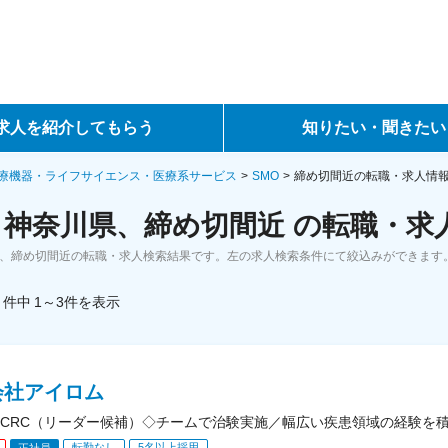
求人を紹介してもらう
知りたい・聞きたい
ントサービス
転職ノウハウ
療機器・ライフサイエンス・医療系サービス
SMO
締め切間近の転職・求人情
、神奈川県、締め切間近 の転職・求
サービス
データで見る転職
県、締め切間近の転職・求人検索結果です。左の求人検索条件にて絞込みができます
ーエージェントサービス
コラム・インタビュー
件中
1～3
件
を表示
転職Q&A
会社アイロム
CRC（リーダー候補）◇チームで治験実施／幅広い疾患領域の経験を
転勤なし
5名以上採用
正社員