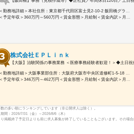
【飯田橋】事務（見積作成等）◆正社員／年間休日120日／土日
＜勤務地詳細＞本社住所：東京都千代田区富士見2-10-2 飯田橋グラン・ブルーム勤務地最寄駅：各線／飯田橋駅受動喫煙対策：屋内全面禁煙
＜予定年収＞360万円～560万円＜賃金形態＞月給制＜賃金内訳＞月額（基本給）：290,000円～350,000円＜月給＞290,000円～350,000円＜昇給有無＞有＜残業手当＞有＜給与補足＞※詳細は、能力・経験に応じて決定します。■昇給：年1回■賞与：年2回（但し、決算賞与追加支給にて年3回の実績有）賃金はあくまでも目安の金額であり、選考を通じて上下する可能性があります。月給(月額)は固定手当を含めた表記です。
株式会社ＥＰＬｉｎｋ
【大阪】治験関係の事務業務 ＜医療事務経験者歓迎！＞◆土日祝
＜勤務地詳細＞大阪事業部住所：大阪府大阪市中央区道修町1-5-18 朝日生命道修町ビル3階勤務地最寄駅：大阪市営堺筋線／北浜駅受動喫煙対策：敷地内全面禁煙変更の範囲：会社の定める事業所
＜予定年収＞346万円～462万円＜賃金形態＞月給制＜賃金内訳＞月額（基本給）：210,500円～277,900円その他固定手当/月：8,000円～15,000円＜月給＞218,500円～292,900円＜昇給有無＞有＜残業手当＞有＜給与補足＞前職・経験を考慮の上、決定致します。■年収内訳＝基本給×12ヶ月＋賞与（基本給×4ヶ月)■賞与：年2回（6月、12月）／昇給：年1回（10月）※業績に応じ、決算賞与（秋季賞与）支給の場合あり（10月）■時間外・休日出勤手当等の割増賃金は別途支給賃金はあくまでも目安の金額であり、選考を通じて上下する可能性があります。月給(月額)は固定手当を含めた表記です。
募数の多い順にランキングしています（非公開求人は除く）。
間：2026/7/31（金）～2026/8/6（木）
より掲載終了予定日よりも前に求人募集が終了していることもございます。その場合