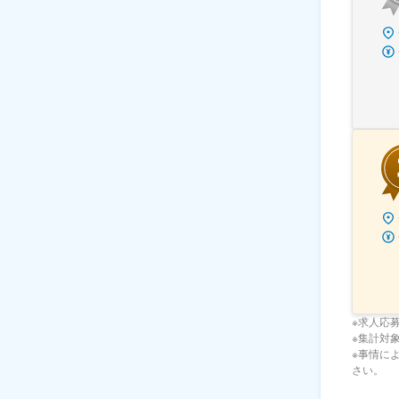
※求人応
※集計対象期
※事情に
さい。