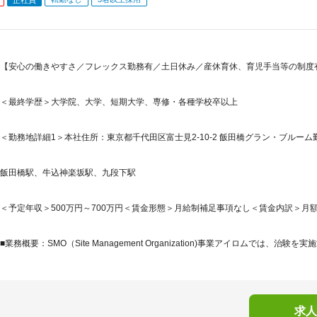
【安心の働きやすさ／フレックス勤務有／土日休み／産休育休、育児手当等の制度
＜最終学歴＞大学院、大学、短期大学、専修・各種学校卒以上
＜勤務地詳細1＞本社住所：東京都千代田区富士見2-10-2 飯田橋グラン・ブルーム勤
飯田橋駅、牛込神楽坂駅、九段下駅
＜予定年収＞500万円～700万円＜賃金形態＞月給制補足事項なし＜賃金内訳＞月額（基本
■業務概要：SMO（Site Management Organization)事業アイロムでは、治験を実施
求人