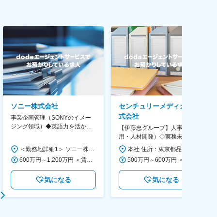
ソニー株式会社
センチュリーメディカル株
式会社
事業企画管理（SONYのイメー
ジング領域）◆英語力を活か
【伊藤忠グループ】人事（採
す/CFO管轄＃SECCFO0027
用・人材開発）◇実務未経験歓
迎！／リモート有／年休124日
＜勤務地詳細1＞ ソニー株式会社 住所：神奈川県横浜市西区みなとみらい5-1-1 受動喫煙対策：屋内全面禁煙 ＜勤務地詳細2＞ ソニーシティ大崎 住所：東京都品川区大崎2-10-1 勤務地最寄駅：JR線／大崎駅 受動喫煙対策：屋内全面禁煙 変更の範囲：会社の定める事業所（リモートワーク含む）
本社 住所：東京都品川区大崎1-11-2 ゲートシティ大崎イーストタワー22Ｆ 勤務地最寄駅：JR山手線／大崎駅 受動喫煙対策：屋内全面禁煙 変更の範囲：会社の定める事業所（リモートワーク含む）
／福利厚生充実◇
600万円～1,200万円 ＜賃金形態＞ 月給制 ＜賃金内訳＞ 月額（基本給）：350,000円～500,000円 ＜月給＞ 350,000円～500,000円 ＜昇給有無＞ 有 ＜残業手当＞ 有 ＜給与補足＞ ※年収は経験や能力を考慮の上、当社規定により決定します。 賃金はあくまでも目安の金額であり、選考を通じて上下する可能性があります。 月給(月額)は固定手当を含めた表記です。
500万円～600万円 ＜賃金形態＞ 月給制 ＜賃金内訳＞ 月額（基本給）：300,000円～350,000円 ＜月給＞ 300,000円～350,000円 ＜昇給有無＞ 有 ＜残業手当＞ 有 ＜給与補足＞ 上記年収は、あくまで目安であり、前職・経験を考慮し検討させて頂きます。 ■昇給：あり ■賞与：あり ※会社業績と個人業績に応じて算定されます。 賃金はあくまでも目安の金額であり、選考を通じて上下する可能性があります。 月給(月額)は固定手当を含めた表記です。
気になる
気になる