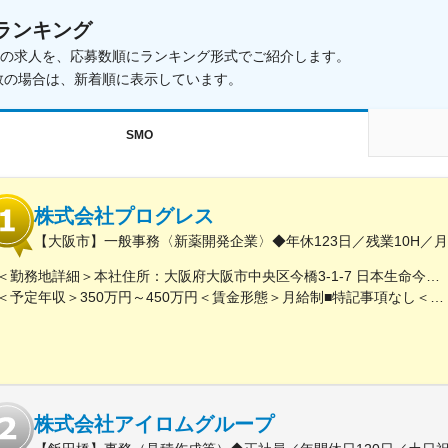
ランキング
載中の求人を、応募数順にランキング形式でご紹介します。
数の場合は、新着順に表示しています。
SMO
株式会社プログレス
【大阪市】一般事務〈新薬開発企業〉◆年休123日／残業10H／
＜勤務地詳細＞本社住所：大阪府大阪市中央区今橋3-1-7 日本生命今橋ビル受動喫煙対策：屋内全面禁煙変更の範囲：無
＜予定年収＞350万円～450万円＜賃金形態＞月給制■特記事項なし＜賃金内訳＞月額（基本給）：232,000円～260,000円固定残業手当/月：18,000円～20,000円（固定残業時間10時間0分/月）超過した時間外労働の残業手当は追加支給＜月給＞250,000円～280,000円（一律手当を含む）＜昇給有無＞有＜残業手当＞有＜給与補足＞■賞与（年4回）：初年度0.7か月分、2年目以降1.4か月（変動有）■昇給（年1回以上）＊通勤手当（全額）＊住宅手当＊習い事支援手当 （社員が契約した習い事を上限7,000円として80％を支給）＊医療費補助手当 （社員とその両親の保険診療の医療費の自己負担額の50％を支給）賃金はあくまでも目安の金額であり、選考を通じて上下する可能性があります。月給(月額)は固定手当を含めた表記です。
株式会社アイロムグループ