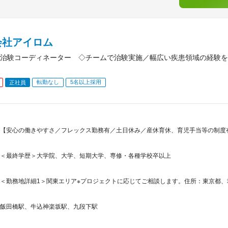
会社アイロム
治験コーディネーター ◇チームで治験実施／幅広い疾患領域の経験を
転勤なし
5名以上採用
正社員
【安心の働きやすさ／フレックス勤務有／土日休み／産休育休、育児手当等の制度
＜最終学歴＞大学院、大学、短期大学、専修・各種学校卒以上
＜勤務地詳細1＞関東エリア※プロジェクトに応じてご相談します。住所：東京都、埼
飯田橋駅、牛込神楽坂駅、九段下駅