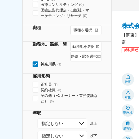
医療コンサルティング
(
0
)
医療広告代理店・出版社・マ
ーケティング・リサーチ
(
0
)
株式
職種
職種を選択
【関東】
富
勤務地、路線・駅
勤務地を選択
締切間近
路線・駅を選択
神奈川県
(
3
)
雇用形態
仕事
正社員
(
3
)
契約社員
(
0
)
その他（FCオーナー・業務委託な
対象
ど）
(
0
)
年収
勤務地
指定しない
以上
最寄駅
指定しない
以下