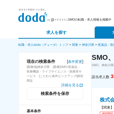
SMOの転職・求人情報を掲載中
求人を探す
詳細条件から探す
エージェ
転職・求人doda（デューダ）トップ
関東
神奈川県
医薬品・医
SMO
新着求人から探す
スカウト
[
]
現在の検索条件
条件変更
SMO、神奈川
[勤務地]神奈川県 [業種]SMO-医薬品・
求人特集から探す
パートナ
医療機器・ライフサイエンス・医療系サ
3
ービス [こだわり条件ピックアップ]締切
該当求人数
間近
詳細を見る
検索条件を保存
株式
【関東】
基本条件
締切間近