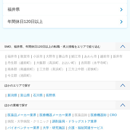
福井県
年間休日120日以上
SMO、福井県、年間休日120日以上の転職・求人情報をエリアで絞り込む
福井市
敦賀市
小浜市
大野市
勝山市
鯖江市
あわら市
越前市
坂井市
丹生郡（越前町）
大飯郡（高浜町、おおい町）
吉田郡（永平寺町）
南条郡（南越前町）
三方郡（美浜町）
三方上中郡（若狭町）
今立郡（池田町）
ほかのエリアで探す
新潟県
富山県
石川県
長野県
ほかの業種で探す
医薬品メーカー業界
医療機器メーカー業界
医薬品卸
医療機器卸
CRO
病院・大学病院・クリニック
調剤薬局・ドラッグストア業界
バイオベンチャー業界
大学・研究施設
介護・福祉関連サービス