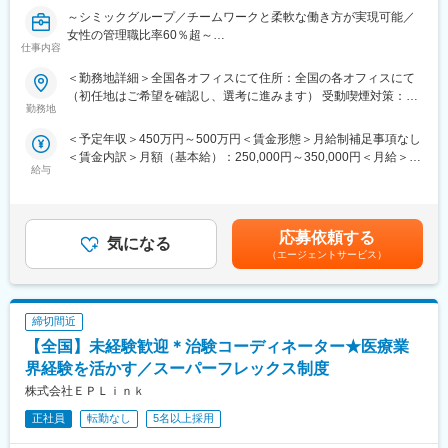
や精神疾患など領域別の研修やeラーニングも導入し、充実した体
～シミックグループ／チームワークと柔軟な働き方が実現可能／
制を整えています。また認定CRCの資格取得も奨励しており、有
女性の管理職比率60％超～
資格者はCRCの半数に達しています。
仕事内容
■職務内容：超高齢化社会に突入し、様々な疾病に対して患者さん
や私たちのQOLを向上させるべく、新しい治療法を開発する必要
＜勤務地詳細＞全国各オフィスにて住所：全国の各オフィスにて
■フレキシブルに働きやすい環境が整っています
があります。今回はそのための治験を実施する際の患者さんおよ
（初任地はご希望を確認し、選考に進みます） 受動喫煙対策：そ
・全国約6,900施設のネットワークを持つため、ご自宅近くや家族
び医療機関のサポートを担う治験コーディネーター（通称CRC）
勤務地
の他（主要事業所は屋内全面禁煙）変更の範囲：会社の定める事
の転勤などに合わせた働き方ができます。
を募集しています。
業所
・スーパーフレックス制度があり、ワークライフバランスの実現
＜予定年収＞450万円～500万円＜賃金形態＞月給制補足事項なし
・治験被験者である患者さんへの内容説明補助、ケア／相談
を支援しています。／リフレッシュ休暇（8月1日に5日間付与）
＜賃金内訳＞月額（基本給）：250,000円～350,000円＜月給＞
・治験担当医師の補助
あり
給与
250,000円～350,000円＜昇給有無＞有＜残業手当＞有＜給与補足
・検査／投薬スケジュール調整、治験データの管理 など
・産前産後休暇それぞれ8週間（妊娠中時短勤務あり）／子供が3
＞■賞与2回（昨年度実績：4.4ヶ月）賃金はあくまでも目安の金額
※職場は基本的に委託されている医療機関であるため、自宅からの
歳になるまで育児休業取得可能。育休所得者は平成29年12月現在
であり、選考を通じて上下する可能性があります。月給(月額)は固
直行直帰が多いです。
では90名。
定手当を含めた表記です。
■やりがい：CRCは疾病を抱えた患者さんやそれを治療しようと
応募依頼する
・経験豊富な社員に相談できる職場の相談窓口あり。
気になる
奮闘する医師やスタッフなど携わる相手が多いです。現在治療法
（エージェントサービス）
・女性管理職55％（日本平均12％）と女性が長く働きやすい環境
がなく苦しんでいる患者さんに対して薬を届けられたり、最前線
が整っています。
で治療にあたる医師やスタッフのサポートを行え、治験が無事に
終了すれば喜びはひとしおです。
締切間近
■同社の教育体制：同社は同業他社からの転職だけでなく、看護師
変更の範囲：会社の定める業務
など未経験で転職してくる方も多いです。そのため教育体制が充
【全国】未経験歓迎＊治験コーディネーター★医療業
実しています。入社は原則偶数月と決まっており、同期入社者と
界経験を活かす／スーパーフレックス制度
ともに2週間弱本社にて集合研修を行います。会社のことや業務を
株式会社ＥＰＬｉｎｋ
遂行する上で必要な法令から実務まで座学中心でロープレを交え
ながら学んでいきます。その後、各拠点に配属され先輩社員から
正社員
転勤なし
5名以上採用
業務を引継ぎながらOJT担当者とともに医療機関へ同行するな