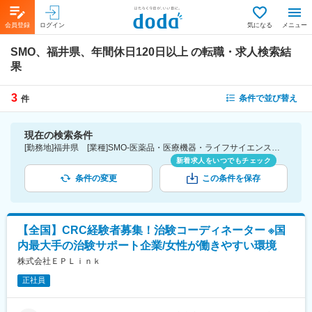
会員登録
ログイン
気になる
メニュー
SMO、福井県、年間休日120日以上
の転職・求人検索結
果
3
条件で並び替え
件
現在の検索条件
[勤務地]福井県 [業種]SMO-医薬品・医療機器・ライフサイエンス・医療系サービス [こだわり条件ピックアップ]年間休日120日以上 [詳細条件](休日・働き方)年間休日120日以上
新着求人をいつでもチェック
条件の変更
この条件を保存
【全国】CRC経験者募集！治験コーディネーター ※国
内最大手の治験サポート企業/女性が働きやすい環境
株式会社ＥＰＬｉｎｋ
正社員