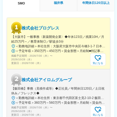
・患者様の報告書作成
福井県
年間休日120日以上
SMO
・治験の参加候補となる患者様をカルテから探す
・医師との打ち合わせ
【研修制度について】
■基礎研修が充実：
株式会社プログレス
入社後1か月は研修期間となります。ビジネスマナーやPCスキル
研修が入社後研修としてあり、PC慣れしていない方も安心してご
【大阪市】一般事務〈新薬開発企業〉◆年休123日／残業10H／月
入社いただけます。
給25万円～／教育体制◎／駅徒歩3分
■配属後も丁寧なフォロー：
＜勤務地詳細＞本社住所：大阪府大阪市中央区今橋3-1-7 日本生命今橋ビル受動喫煙対策：屋内全面禁煙変更の範囲：無
現場配属後は、OJTで独り立ちまでサポートその後も定期的なフ
＜予定年収＞350万円～450万円＜賃金形態＞月給制■特記事項なし＜賃金内訳＞月額（基本給）：232,000円～260,000円固定残業手当/月：18,000円～20,000円（固定残業時間10時間0分/月）超過した時間外労働の残業手当は追加支給＜月給＞250,000円～280,000円（一律手当を含む）＜昇給有無＞有＜残業手当＞有＜給与補足＞■賞与（年4回）：初年度0.7か月分、2年目以降1.4か月（変動有）■昇給（年1回以上）＊通勤手当（全額）＊住宅手当＊習い事支援手当 （社員が契約した習い事を上限7,000円として80％を支給）＊医療費補助手当 （社員とその両親の保険診療の医療費の自己負担額の50％を支給）賃金はあくまでも目安の金額であり、選考を通じて上下する可能性があります。月給(月額)は固定手当を含めた表記です。
ォローアップ研修や、専門性を高める継続研修、階層別研修など
掲載予定期間：
2026/7/30（木）
〜
様々な研修をご用意しています。
2026/10/28（水）
気になる
更新日：
2026/7/30（木）
【働きやすい制度と環境】
・ご自宅から1時間程度で通える施設をお任せする予定です。
・スーパーフレックスタイム制を導入しており、社員自身が業務
株式会社アイロムグループ
のスケジュールに合わせて始業、就業時間を決めることができま
す。
【飯田橋】事務（見積作成等）◆正社員／年間休日120日／土日祝
・5日間のリフレッシュ休暇制度や、時間単位で取得できる有給休
休み／フレックス◆
暇。
＜勤務地詳細＞本社住所：東京都千代田区富士見2-10-2 飯田橋グラン・ブルーム勤務地最寄駅：各線／飯田橋駅受動喫煙対策：屋内全面禁煙
・産前産後休暇（妊娠中時短勤務あり）、子供が3歳になるまで取
＜予定年収＞360万円～560万円＜賃金形態＞月給制＜賃金内訳＞月額（基本給）：290,000円～350,000円＜月給＞290,000円～350,000円＜昇給有無＞有＜残業手当＞有＜給与補足＞※詳細は、能力・経験に応じて決定します。■昇給：年1回■賞与：年2回（但し、決算賞与追加支給にて年3回の実績有）賃金はあくまでも目安の金額であり、選考を通じて上下する可能性があります。月給(月額)は固定手当を含めた表記です。
得できる育児休業、
掲載予定期間：
2026/7/30（木）
〜
復帰後は短時間勤務制度の利用も可能。
2026/10/28（水）
※育児休業から復帰し3ヶ月後に、育児補助支援金を給付。
気になる
更新日：
2026/7/30（木）