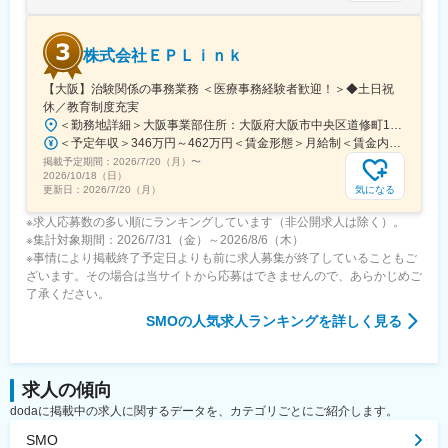
※育児休業、時短勤務制度は入社～1年経過後から取得可能。
株式会社ＥＰＬｉｎｋ
変更の範囲：会社の定める業務
【大阪】治験関係の事務業務 ＜医療事務経験者歓迎！＞◆土日祝
休／教育制度充実
＜勤務地詳細＞大阪事業部住所：大阪府大阪市中央区道修町1-5-18 朝日生命道修町ビル3階勤務地最寄駅：大阪市営堺筋線／北浜駅受動喫煙対策：敷地内全面禁煙変更の範囲：会社の定める事業所
＜予定年収＞346万円～462万円＜賃金形態＞月給制＜賃金内訳＞月額（基本給）：210,500円～277,900円その他固定手当/月：8,000円～15,000円＜月給＞218,500円～292,900円＜昇給有無＞有＜残業手当＞有＜給与補足＞前職・経験を考慮の上、決定致します。■年収内訳＝基本給×12ヶ月＋賞与（基本給×4ヶ月)■賞与：年2回（6月、12月）／昇給：年1回（10月）※業績に応じ、決算賞与（秋季賞与）支給の場合あり（10月）■時間外・休日出勤手当等の割増賃金は別途支給賃金はあくまでも目安の金額であり、選考を通じて上下する可能性があります。月給(月額)は固定手当を含めた表記です。
掲載予定期間：
2026/7/20（月）
〜
2026/10/18（日）
気になる
更新日：
2026/7/20（月）
※求人応募数の多い順にランキングしています（非公開求人は除く）。
※集計対象期間：2026/7/31（金）～2026/8/6（木）
※事情により掲載終了予定日よりも前に求人募集が終了していることもご
ざいます。その場合は当サイトから応募はできませんので、あらかじめご
了承ください。
SMO
の人気求人ランキングを詳しく見る
求人の傾向
dodaに掲載中の求人に関するデータを、カテゴリごとにご紹介します。
SMO