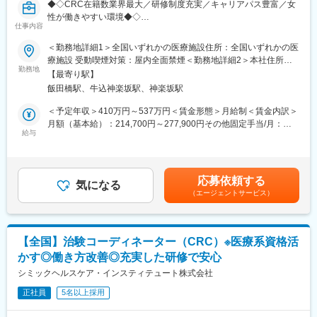
◆◇CRC在籍数業界最大／研修制度充実／キャリアパス豊富／女
性が働きやすい環境◆◇
仕事内容
SMO業界最大手の当社にて、CRC（治験コーディネーター）とし
て就業頂きます！
＜勤務地詳細1＞全国いずれかの医療施設住所：全国いずれかの医
療施設 受動喫煙対策：屋内全面禁煙＜勤務地詳細2＞本社住所：
■担当業務：治験が行われている医療機関で医師の指示のもと医学
勤務地
東京都新宿区筑土八幡町2-1 勤務地最寄駅：東京メトロ有楽町線
【最寄り駅】
的判断や医療行為を伴わない治験業務を支援をします。
／飯田橋駅受動喫煙対策：屋内全面禁煙変更の範囲：会社の定め
飯田橋駅、牛込神楽坂駅、神楽坂駅
・治験に参加する患者（被験者）さんに対する試験内容の補助説
る事業所
明
＜予定年収＞410万円～537万円＜賃金形態＞月給制＜賃金内訳＞
・被験者のスケジュール管理
月額（基本給）：214,700円～277,900円その他固定手当/月：
・被験者との面談・服薬状況の確認
給与
58,000円～77,000円＜月給＞272,700円～354,900円＜昇給有無
・診療・検査への同席
＞有＜残業手当＞有＜給与補足＞前職・経験を考慮の上、決定致
・院内スタッフへの連絡・調整
します。■年収内訳＝(基本給＋手当)×12ヶ月＋賞与■各種手当：
・症例報告書の作成支援など
CRC手当・休日連絡対応手当■賞与：年2回（6月、12月）／昇
応募依頼する
気になる
給：年1回（10月）※業績に応じ、決算賞与（秋季賞与）支給の場
（エージェントサービス）
■国内最大手の治験サポート企業：イーピーエスグループに属し、
合あり（10月）■時間外・休日出勤手当等の割増賃金は別途支給
在籍CRC1,100人・売上140億円と業界内で圧倒的トップを誇る企
賃金はあくまでも目安の金額であり、選考を通じて上下する可能
業です（業界シェア40％）。大手製薬企業から「プリファード
性があります。月給(月額)は固定手当を含めた表記です。
SMO」として第一選択肢に指名されており、業界内での信頼があ
【全国】治験コーディネーター（CRC）※医療系資格活
ります。日本の三大疾病の筆頭として治験薬や治療法が開発され
かす◎働き方改善◎充実した研修で安心
るがん分野においては、治験実施には高度な専門知識が求められ
るため、専門教育をうけたCRCを育成しており、難易度が高い試
シミックヘルスケア・インスティテュート株式会社
験にも対応できるサポート体制を敷いています。
正社員
5名以上採用
■教育研修制度充実：集合研修、外部研修、OJT はもちろん、がん