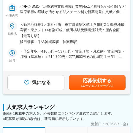
ど、徐々に業務を身に着けていきます。確認テストやチェックシ
ートを用いながら習熟度を測り、入社後1年程度で一人で担当を持
◇◆◇ SMO（治験施設支援機関）業界No.1／看護師や薬剤師など
てるようになります。なお、その後も定期的に中途入社者に対し
医療業界の経験が活かせる◎／チーム制で新薬開発に貢献／働き
仕事内容
てフォローを行う体制が整っています。
方改革制度多数 ◇◆◇
■同社の魅力：
＜勤務地詳細1＞本社住所：東京都新宿区筑土八幡町2-1 勤務地最
・チームワーク：通常は1人で業務にあたることが多いですが、困
【CRC=治験コーディネーターとは？】
寄駅：東京メトロ有楽町線／飯田橋駅受動喫煙対策：屋内全面禁
ったときや先輩や上司がサポートしてくれるため、安心して進め
病院・クリニックを訪問して、患者様や医師や院内スタッフ、さ
勤務地
煙＜勤務地詳細2＞全国いずれかの医療施設住所：全国いずれかの
【最寄り駅】
られます。また、家族の急な体調不良や突発休の場合にも周囲が
らに製薬企業との連絡・調整役を担います。また、治験を受けて
医療施設 受動喫煙対策：屋内全面禁煙変更の範囲：会社の定める
飯田橋駅、牛込神楽坂駅、神楽坂駅
代理対応をしてくれる風土があり、チームワークが強みです。
いただく患者様の相談相手となり、じっくり向き合う仕事です。
事業所
・働きやすい環境：2019年度の月間の平均残業時間は12.1時間で
＜予定年収＞410万円～537万円＜賃金形態＞月給制＜賃金内訳＞
した。管理職における女性比率も63.6%と、ライフイベントの多
【CRCのやりがい】
月額（基本給）：214,700円～277,900円その他固定手当/月：
い女性も活躍しやすい環境です。正社員の場合、転勤可能性はあ
CRCが集めている臨床データは、新薬の承認申請に欠かせない根
給与
58,000円～77,000円＜月給＞272,700円～354,900円＜昇給有無
りますが、定期的にあるものではなく適性や希望に応じて配置し
拠データであり、CRCは新薬開発の一翼を担っております。
＞有＜残業手当＞有＜給与補足＞前職・経験を考慮の上、決定致
ています。
また、薬の効果を患者様の近くで見ることができ、喜びの声を直
します。■年収内訳＝(基本給＋手当)×12ヶ月＋賞与■各種手当：
接聞けることもあります。患者様や医療機関から「ありがとう」
CRC手当・休日連絡対応手当■賞与：年2回（6月、12月）／昇
応募依頼する
変更の範囲：会社の定める業務
と感謝の言葉をいただけたときの喜びは、ひとしおです。
気になる
給：年1回（10月）※業績に応じ、決算賞与（秋季賞与）支給の場
（エージェントサービス）
合あり（10月）■時間外・休日出勤手当等の割増賃金は別途支給
【一日の流れ※一例】
賃金はあくまでも目安の金額であり、選考を通じて上下する可能
■朝：担当の医療機関に出勤
性があります。月給(月額)は固定手当を含めた表記です。
■午前：
人気求人ランキング
・治験の進捗状況の確認や患者様対応の予定などを、院内の治験
dodaに掲載中の求人を、応募数順にランキング形式でご紹介します。
事務局に共有
※応募数が同数の場合は、新着順に表示しています。
・来院された患者様の診察や検査に同席し、治験が手順通りに行
われているか、患者様の状態変化が無いかを確認します。
更新日：
2026/8/7（金）
■午後：