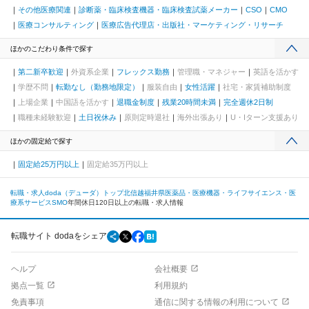
その他医療関連
診断薬・臨床検査機器・臨床検査試薬メーカー
CSO
CMO
医療コンサルティング
医療広告代理店・出版社・マーケティング・リサーチ
ほかのこだわり条件で探す
第二新卒歓迎
外資系企業
フレックス勤務
管理職・マネジャー
英語を活かす
学歴不問
転勤なし（勤務地限定）
服装自由
女性活躍
社宅・家賃補助制度
上場企業
中国語を活かす
退職金制度
残業20時間未満
完全週休2日制
職種未経験歓迎
土日祝休み
原則定時退社
海外出張あり
U・Iターン支援あり
ほかの固定給で探す
固定給25万円以上
固定給35万円以上
転職・求人doda（デューダ）トップ
北信越
福井県
医薬品・医療機器・ライフサイエンス・医
療系サービス
SMO
年間休日120日以上の転職・求人情報
転職サイト dodaをシェア
ヘルプ
会社概要
拠点一覧
利用規約
免責事項
通信に関する情報の利用について