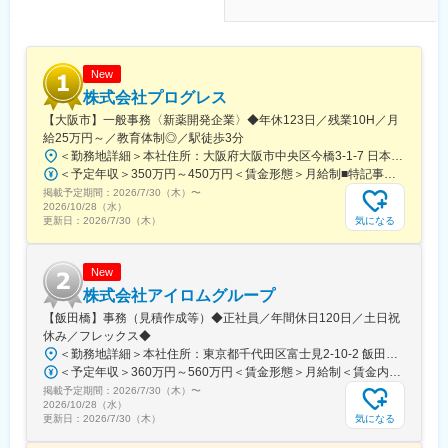
・治験の参加候補となる患者様をカルテから探す
・医師との打ち合わせ
【研修制度について】
■基礎研修が充実：
New
入社後1か月は研修期間となります。ビジネスマナーやPCスキル
株式会社プログレス
研修が入社後研修としてあり、PC慣れしていない方も安心してご
【大阪市】一般事務〈新薬開発企業〉◆年休123日／残業10H／月
入社いただけます。
給25万円～／教育体制◎／駅徒歩3分
■配属後も丁寧なフォロー：
＜勤務地詳細＞本社住所：大阪府大阪市中央区今橋3-1-7 日本生命今橋ビル受動喫煙対策：屋内全面禁煙変更の範囲：無
現場配属後は、OJTで独り立ちまでサポートその後も定期的なフ
＜予定年収＞350万円～450万円＜賃金形態＞月給制■特記事項なし＜賃金内訳＞月額（基本給）：232,000円～260,000円固定残業手当/月：18,000円～20,000円（固定残業時間10時間0分/月）超過した時間外労働の残業手当は追加支給＜月給＞250,000円～280,000円（一律手当を含む）＜昇給有無＞有＜残業手当＞有＜給与補足＞■賞与（年4回）：初年度0.7か月分、2年目以降1.4か月（変動有）■昇給（年1回以上）＊通勤手当（全額）＊住宅手当＊習い事支援手当 （社員が契約した習い事を上限7,000円として80％を支給）＊医療費補助手当 （社員とその両親の保険診療の医療費の自己負担額の50％を支給）賃金はあくまでも目安の金額であり、選考を通じて上下する可能性があります。月給(月額)は固定手当を含めた表記です。
ォローアップ研修や、専門性を高める継続研修、階層別研修など
掲載予定期間：
2026/7/30（木）
〜
様々な研修をご用意しています。
2026/10/28（水）
気になる
更新日：
2026/7/30（木）
【働きやすい制度と環境】
・ご自宅から1時間程度で通える施設をお任せする予定です。
・スーパーフレックスタイム制を導入しており、社員自身が業務
New
のスケジュールに合わせて始業、就業時間を決めることができま
株式会社アイロムグループ
す。
【飯田橋】事務（見積作成等）◆正社員／年間休日120日／土日祝
・5日間のリフレッシュ休暇制度や、時間単位で取得できる有給休
休み／フレックス◆
暇。
＜勤務地詳細＞本社住所：東京都千代田区富士見2-10-2 飯田橋グラン・ブルーム勤務地最寄駅：各線／飯田橋駅受動喫煙対策：屋内全面禁煙
・産前産後休暇（妊娠中時短勤務あり）、子供が3歳になるまで取
＜予定年収＞360万円～560万円＜賃金形態＞月給制＜賃金内訳＞月額（基本給）：290,000円～350,000円＜月給＞290,000円～350,000円＜昇給有無＞有＜残業手当＞有＜給与補足＞※詳細は、能力・経験に応じて決定します。■昇給：年1回■賞与：年2回（但し、決算賞与追加支給にて年3回の実績有）賃金はあくまでも目安の金額であり、選考を通じて上下する可能性があります。月給(月額)は固定手当を含めた表記です。
得できる育児休業、
掲載予定期間：
2026/7/30（木）
〜
復帰後は短時間勤務制度の利用も可能。
2026/10/28（水）
※育児休業から復帰し3ヶ月後に、育児補助支援金を給付。
気になる
更新日：
2026/7/30（木）
※育児休業、時短勤務制度は入社～1年経過後から取得可能。