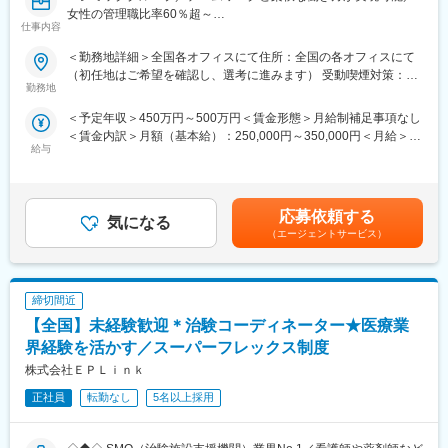
制を整えています。また認定CRCの資格取得も奨励しており、有
女性の管理職比率60％超～
資格者はCRCの半数に達しています。
仕事内容
■職務内容：超高齢化社会に突入し、様々な疾病に対して患者さん
や私たちのQOLを向上させるべく、新しい治療法を開発する必要
＜勤務地詳細＞全国各オフィスにて住所：全国の各オフィスにて
■フレキシブルに働きやすい環境が整っています
があります。今回はそのための治験を実施する際の患者さんおよ
（初任地はご希望を確認し、選考に進みます） 受動喫煙対策：そ
・全国約6,900施設のネットワークを持つため、ご自宅近くや家族
び医療機関のサポートを担う治験コーディネーター（通称CRC）
勤務地
の他（主要事業所は屋内全面禁煙）変更の範囲：会社の定める事
の転勤などに合わせた働き方ができます。
を募集しています。
業所
・スーパーフレックス制度があり、ワークライフバランスの実現
＜予定年収＞450万円～500万円＜賃金形態＞月給制補足事項なし
・治験被験者である患者さんへの内容説明補助、ケア／相談
を支援しています。／リフレッシュ休暇（8月1日に5日間付与）
＜賃金内訳＞月額（基本給）：250,000円～350,000円＜月給＞
・治験担当医師の補助
あり
給与
250,000円～350,000円＜昇給有無＞有＜残業手当＞有＜給与補足
・検査／投薬スケジュール調整、治験データの管理 など
・産前産後休暇それぞれ8週間（妊娠中時短勤務あり）／子供が3
＞■賞与2回（昨年度実績：4.4ヶ月）賃金はあくまでも目安の金額
※職場は基本的に委託されている医療機関であるため、自宅からの
歳になるまで育児休業取得可能。育休所得者は平成29年12月現在
であり、選考を通じて上下する可能性があります。月給(月額)は固
直行直帰が多いです。
では90名。
定手当を含めた表記です。
■やりがい：CRCは疾病を抱えた患者さんやそれを治療しようと
応募依頼する
・経験豊富な社員に相談できる職場の相談窓口あり。
気になる
奮闘する医師やスタッフなど携わる相手が多いです。現在治療法
（エージェントサービス）
・女性管理職55％（日本平均12％）と女性が長く働きやすい環境
がなく苦しんでいる患者さんに対して薬を届けられたり、最前線
が整っています。
で治療にあたる医師やスタッフのサポートを行え、治験が無事に
終了すれば喜びはひとしおです。
締切間近
■同社の教育体制：同社は同業他社からの転職だけでなく、看護師
変更の範囲：会社の定める業務
など未経験で転職してくる方も多いです。そのため教育体制が充
【全国】未経験歓迎＊治験コーディネーター★医療業
実しています。入社は原則偶数月と決まっており、同期入社者と
界経験を活かす／スーパーフレックス制度
ともに2週間弱本社にて集合研修を行います。会社のことや業務を
株式会社ＥＰＬｉｎｋ
遂行する上で必要な法令から実務まで座学中心でロープレを交え
ながら学んでいきます。その後、各拠点に配属され先輩社員から
正社員
転勤なし
5名以上採用
業務を引継ぎながらOJT担当者とともに医療機関へ同行するな
ど、徐々に業務を身に着けていきます。確認テストやチェックシ
ートを用いながら習熟度を測り、入社後1年程度で一人で担当を持