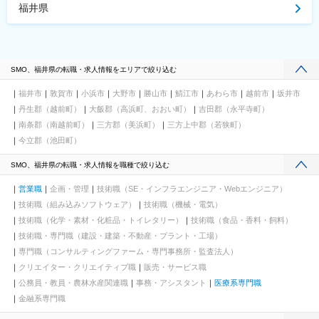
福井県
SMO、福井県の転職・求人情報をエリアで絞り込む
福井市
敦賀市
小浜市
大野市
勝山市
鯖江市
あわら市
越前市
坂井市
丹生郡（越前町）
大飯郡（高浜町、おおい町）
吉田郡（永平寺町）
南条郡（南越前町）
三方郡（美浜町）
三方上中郡（若狭町）
今立郡（池田町）
SMO、福井県の転職・求人情報を職種で絞り込む
営業職
企画・管理
技術職（SE・インフラエンジニア・Webエンジニア）
技術職（組み込みソフトウェア）
技術職（機械・電気）
技術職（化学・素材・化粧品・トイレタリー）
技術職（食品・香料・飼料）
技術職・専門職（建設・建築・不動産・プラント・工場）
専門職（コンサルティングファーム・専門事務所・監査法人）
クリエイター・クリエイティブ職
販売・サービス職
公務員・教員・農林水産関連職
事務・アシスタント
医療系専門職
金融系専門職