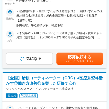
性が働きやすい環境◆◇
仕事内容
SMO業界最大手の当社にて、CRC（治験コーディネーター）とし
て就業頂きます！
＜勤務地詳細1＞全国いずれかの医療施設住所：全国いずれかの医
療施設 受動喫煙対策：屋内全面禁煙＜勤務地詳細2＞本社住所：
■担当業務：治験が行われている医療機関で医師の指示のもと医学
勤務地
東京都新宿区筑土八幡町2-1 勤務地最寄駅：東京メトロ有楽町線
【最寄り駅】
的判断や医療行為を伴わない治験業務を支援をします。
／飯田橋駅受動喫煙対策：屋内全面禁煙変更の範囲：会社の定め
飯田橋駅、牛込神楽坂駅、神楽坂駅
・治験に参加する患者（被験者）さんに対する試験内容の補助説
る事業所
明
＜予定年収＞410万円～537万円＜賃金形態＞月給制＜賃金内訳＞
・被験者のスケジュール管理
月額（基本給）：214,700円～277,900円その他固定手当/月：
・被験者との面談・服薬状況の確認
給与
58,000円～77,000円＜月給＞272,700円～354,900円＜昇給有無
・診療・検査への同席
＞有＜残業手当＞有＜給与補足＞前職・経験を考慮の上、決定致
・院内スタッフへの連絡・調整
します。■年収内訳＝(基本給＋手当)×12ヶ月＋賞与■各種手当：
・症例報告書の作成支援など
CRC手当・休日連絡対応手当■賞与：年2回（6月、12月）／昇
応募依頼する
気になる
給：年1回（10月）※業績に応じ、決算賞与（秋季賞与）支給の場
（エージェントサービス）
■国内最大手の治験サポート企業：イーピーエスグループに属し、
合あり（10月）■時間外・休日出勤手当等の割増賃金は別途支給
在籍CRC1,100人・売上140億円と業界内で圧倒的トップを誇る企
賃金はあくまでも目安の金額であり、選考を通じて上下する可能
業です（業界シェア40％）。大手製薬企業から「プリファード
性があります。月給(月額)は固定手当を含めた表記です。
SMO」として第一選択肢に指名されており、業界内での信頼があ
【全国】治験コーディネーター（CRC）※医療系資格活
ります。日本の三大疾病の筆頭として治験薬や治療法が開発され
かす◎働き方改善◎充実した研修で安心
るがん分野においては、治験実施には高度な専門知識が求められ
るため、専門教育をうけたCRCを育成しており、難易度が高い試
シミックヘルスケア・インスティテュート株式会社
験にも対応できるサポート体制を敷いています。
正社員
5名以上採用
■教育研修制度充実：集合研修、外部研修、OJT はもちろん、がん
や精神疾患など領域別の研修やeラーニングも導入し、充実した体
～シミックグループ／チームワークと柔軟な働き方が実現可能／