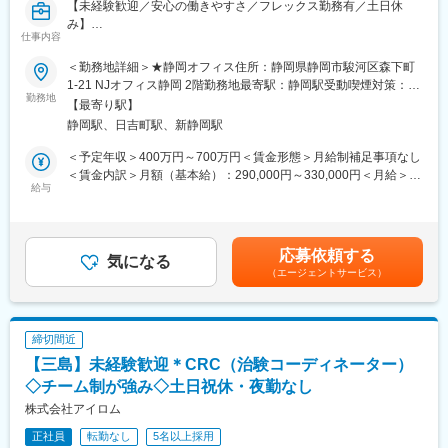
【未経験歓迎／安心の働きやすさ／フレックス勤務有／土日休
み】
仕事内容
■業務詳細／治験コーディネーター（CRCって何？）
＜勤務地詳細＞★静岡オフィス住所：静岡県静岡市駿河区森下町
新しい薬や治療法が安全で効果的かどうかを確かめるための臨床
1-21 NJオフィス静岡 2階勤務地最寄駅：静岡駅受動喫煙対策：屋
試験（治験）をサポートする仕事です。
勤務地
内全面禁煙変更の範囲：会社の定める事業所
【最寄り駅】
静岡駅、日吉町駅、新静岡駅
＜具体的に＞
患者さんが治験に参加する手続きを助けたり、治験中のデータを
＜予定年収＞400万円～700万円＜賃金形態＞月給制補足事項なし
収集・管理をします。
＜賃金内訳＞月額（基本給）：290,000円～330,000円＜月給＞
また、患者さんや医師とのコミュニケーションを取り、試験がス
給与
290,000円～330,000円＜昇給有無＞有＜残業手当＞有＜給与補足
ムーズに進むように調整。
＞※能力・経験に応じて決定致します。■賞与：年2回（夏7月・冬
治験が成功するためにはCRCの役割が非常に重要で、医療の進歩
12月）賃金はあくまでも目安の金額であり、選考を通じて上下す
に貢献できるやりがいのある仕事です。
る可能性があります。月給(月額)は固定手当を含めた表記です。
応募依頼する
※担当する医療機関に常駐しての業務となります。
気になる
（エージェントサービス）
■治験コーディネーターで得られるスキル：
（1）コミュニケーション力：
患者さんに治験の内容をわかりやすく説明したり、医師や看護師
締切間近
と連携することで伝える力が身に付きます。
【三島】未経験歓迎＊CRC（治験コーディネーター）
（2）スケジュール管理力：
治験には決まった検査や診察の予定があるため、患者さんが無理
◇チーム制が強み◇土日祝休・夜勤なし
なく通えるように予定を調整する力が身につきます。
株式会社アイロム
（3）医療の知識：
正社員
転勤なし
5名以上採用
薬の種類や副作用、検査の内容など、医療に関する知識が自然と