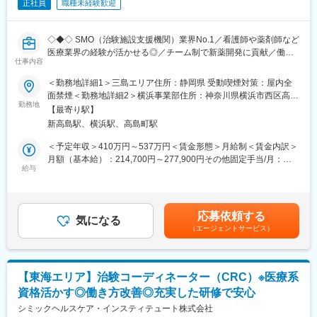
正社員
職種未経験歓迎
の疾患領域の専門的な経験を積んでいくことも可能です。
・患者様への治験実施内容の説明補助
また、グループの垣根を超えCRCからSMAやCRAへのキャリアチ
・患者様のスケジュール管理
ェンジ、事業の枠をこえ新たなキャリアにチャレンジされている
◇◆◇ SMO（治験施設支援機関）業界No.1／看護師や薬剤師など
方もいらっしゃいます。
【CRCの魅力】
医療業界の経験が活かせる◎／チーム制で新薬開発に貢献／働き
CRCとして、新薬の試験段階で患者さんの症状が改善する現場に
仕事内容
方改革制度多数 ◇◆◇
立ち会うことができるため、大きなやりがいを感じることができ
＜勤務地詳細1＞三島エリア住所：静岡県 受動喫煙対策：屋内全
ます。また、この仕事は日本医療の未来を支える重要な役割を果
【CRC=治験コーディネーターとは？】
面禁煙＜勤務地詳細2＞横浜事業部住所：神奈川県横浜市西区高島
たしており、医療業界だけでなく、日本社会全体に対しても高い
病院・クリニックを訪問して、患者様や医師や院内スタッフ、さ
勤務地
2-19-3 NX商事横浜ビル8階勤務地最寄駅：JR東海道本線／横浜
貢献性を持っています。
【最寄り駅】
らに製薬企業との連絡・調整役を担います。また、治験を受けて
駅受動喫煙対策：その他（主要事業所は屋内禁煙だが、事業所に
新高島駅、横浜駅、高島町駅
いただく患者様の相談相手となり、じっくり向き合う仕事です。
より異なる）変更の範囲：会社の定める事業所
【教育制度充実】
＜予定年収＞410万円～537万円＜賃金形態＞月給制＜賃金内訳＞
CRCの業務経験がない方でも、導入研修やOJTを通して業務スキ
【CRCのやりがい】
月額（基本給）：214,700円～277,900円その他固定手当/月：
ルを身に着け、活躍いただくための研修体制を整備しています。
CRCが集めている臨床データは、新薬の承認申請に欠かせない根
給与
58,000円～77,000円＜月給＞272,700円～354,900円＜昇給有無
現場研修・フォローアップ研修など手厚いサポートが魅力です。
拠データであり、CRCは新薬開発の一翼を担っております。
＞有＜残業手当＞有＜給与補足＞前職・経験を考慮の上、決定致
また、薬の効果を患者様の近くで見ることができ、喜びの声を直
します。■年収内訳＝(基本給＋手当)×12ヶ月＋賞与■各種手当：
【女性が働きやすい環境が整っています】
接聞けることもあります。患者様や医療機関から「ありがとう」
CRC手当・休日連絡対応手当■賞与：年2回（6月、12月）／昇
社員の8割が女性のため、女性が働きやすい環境が整っています。
応募依頼する
と感謝の言葉をいただけたときの喜びは、ひとしおです。
気になる
給：年1回（10月）※業績に応じ、決算賞与（秋季賞与）支給の場
女性リーダー比率は50％強（日本の女性管理職平均12％）と長期
（エージェントサービス）
合あり（10月）■時間外・休日出勤手当等の割増賃金は別途支給
で活躍できる企業です。
【一日の流れ※一例】
賃金はあくまでも目安の金額であり、選考を通じて上下する可能
・育休から復職後の短時間勤務制度あり（原則6時間勤務から7時
■朝：担当の医療機関に出勤
性があります。月給(月額)は固定手当を含めた表記です。
間勤務で選択可能）／出産祝い金を支給あり。
■午前：
・希望によっては、社員からパートへ切替えて復職するケースも
【東海エリア】治験コーディネーター（CRC）※医療系
・治験の進捗状況の確認や患者様対応の予定などを、院内の治験
あり、育休取得後はほとんどの方が復職されます。
資格活かす◎働き方改善◎充実した研修で安心
事務局に共有
・会社のカラーとしてチーム全体で協力しながら治験を進めてい
・来院された患者様の診察や検査に同席し、治験が手順通りに行
シミックヘルスケア・インスティテュート株式会社
く会社です。1人3～5施設を受け持ちますが、他のチームメンバ