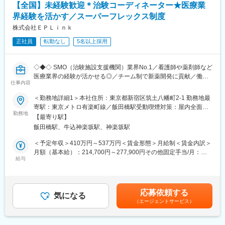
など未経験で転職してくる方も多いです。そのため教育体制が充
【全国】未経験歓迎＊治験コーディネーター★医療業
実しています。入社は原則偶数月と決まっており、同期入社者と
界経験を活かす／スーパーフレックス制度
ともに2週間弱本社にて集合研修を行います。会社のことや業務を
株式会社ＥＰＬｉｎｋ
遂行する上で必要な法令から実務まで座学中心でロープレを交え
ながら学んでいきます。その後、各拠点に配属され先輩社員から
正社員
転勤なし
5名以上採用
業務を引継ぎながらOJT担当者とともに医療機関へ同行するな
ど、徐々に業務を身に着けていきます。確認テストやチェックシ
ートを用いながら習熟度を測り、入社後1年程度で一人で担当を持
◇◆◇ SMO（治験施設支援機関）業界No.1／看護師や薬剤師など
てるようになります。なお、その後も定期的に中途入社者に対し
医療業界の経験が活かせる◎／チーム制で新薬開発に貢献／働き
仕事内容
てフォローを行う体制が整っています。
方改革制度多数 ◇◆◇
■同社の魅力：
＜勤務地詳細1＞本社住所：東京都新宿区筑土八幡町2-1 勤務地最
・チームワーク：通常は1人で業務にあたることが多いですが、困
【CRC=治験コーディネーターとは？】
寄駅：東京メトロ有楽町線／飯田橋駅受動喫煙対策：屋内全面禁
ったときや先輩や上司がサポートしてくれるため、安心して進め
病院・クリニックを訪問して、患者様や医師や院内スタッフ、さ
勤務地
煙＜勤務地詳細2＞全国いずれかの医療施設住所：全国いずれかの
【最寄り駅】
られます。また、家族の急な体調不良や突発休の場合にも周囲が
らに製薬企業との連絡・調整役を担います。また、治験を受けて
医療施設 受動喫煙対策：屋内全面禁煙変更の範囲：会社の定める
飯田橋駅、牛込神楽坂駅、神楽坂駅
代理対応をしてくれる風土があり、チームワークが強みです。
いただく患者様の相談相手となり、じっくり向き合う仕事です。
事業所
・働きやすい環境：2019年度の月間の平均残業時間は12.1時間で
＜予定年収＞410万円～537万円＜賃金形態＞月給制＜賃金内訳＞
した。管理職における女性比率も63.6%と、ライフイベントの多
【CRCのやりがい】
月額（基本給）：214,700円～277,900円その他固定手当/月：
い女性も活躍しやすい環境です。正社員の場合、転勤可能性はあ
CRCが集めている臨床データは、新薬の承認申請に欠かせない根
給与
58,000円～77,000円＜月給＞272,700円～354,900円＜昇給有無
りますが、定期的にあるものではなく適性や希望に応じて配置し
拠データであり、CRCは新薬開発の一翼を担っております。
＞有＜残業手当＞有＜給与補足＞前職・経験を考慮の上、決定致
ています。
また、薬の効果を患者様の近くで見ることができ、喜びの声を直
します。■年収内訳＝(基本給＋手当)×12ヶ月＋賞与■各種手当：
接聞けることもあります。患者様や医療機関から「ありがとう」
CRC手当・休日連絡対応手当■賞与：年2回（6月、12月）／昇
応募依頼する
変更の範囲：会社の定める業務
と感謝の言葉をいただけたときの喜びは、ひとしおです。
気になる
給：年1回（10月）※業績に応じ、決算賞与（秋季賞与）支給の場
（エージェントサービス）
合あり（10月）■時間外・休日出勤手当等の割増賃金は別途支給
【一日の流れ※一例】
賃金はあくまでも目安の金額であり、選考を通じて上下する可能
■朝：担当の医療機関に出勤
性があります。月給(月額)は固定手当を含めた表記です。