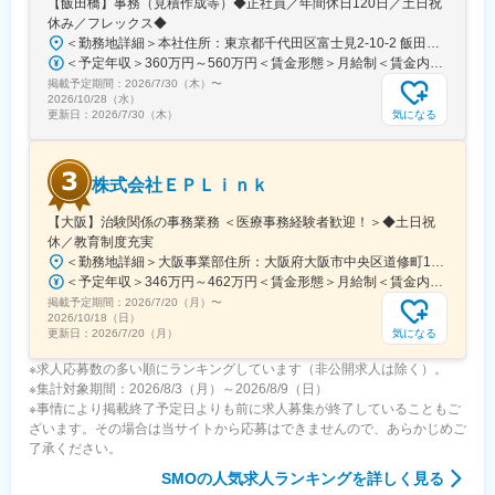
【飯田橋】事務（見積作成等）◆正社員／年間休日120日／土日祝
・5日間のリフレッシュ休暇制度や、時間単位で取得できる有給休
休み／フレックス◆
暇。
＜勤務地詳細＞本社住所：東京都千代田区富士見2-10-2 飯田橋グラン・ブルーム勤務地最寄駅：各線／飯田橋駅受動喫煙対策：屋内全面禁煙
・産前産後休暇（妊娠中時短勤務あり）、子供が3歳になるまで取
＜予定年収＞360万円～560万円＜賃金形態＞月給制＜賃金内訳＞月額（基本給）：290,000円～350,000円＜月給＞290,000円～350,000円＜昇給有無＞有＜残業手当＞有＜給与補足＞※詳細は、能力・経験に応じて決定します。■昇給：年1回■賞与：年2回（但し、決算賞与追加支給にて年3回の実績有）賃金はあくまでも目安の金額であり、選考を通じて上下する可能性があります。月給(月額)は固定手当を含めた表記です。
得できる育児休業、
掲載予定期間：
2026/7/30（木）
〜
復帰後は短時間勤務制度の利用も可能。
2026/10/28（水）
※育児休業から復帰し3ヶ月後に、育児補助支援金を給付。
気になる
更新日：
2026/7/30（木）
※育児休業、時短勤務制度は入社～1年経過後から取得可能。
株式会社ＥＰＬｉｎｋ
変更の範囲：会社の定める業務
【大阪】治験関係の事務業務 ＜医療事務経験者歓迎！＞◆土日祝
休／教育制度充実
＜勤務地詳細＞大阪事業部住所：大阪府大阪市中央区道修町1-5-18 朝日生命道修町ビル3階勤務地最寄駅：大阪市営堺筋線／北浜駅受動喫煙対策：敷地内全面禁煙変更の範囲：会社の定める事業所
＜予定年収＞346万円～462万円＜賃金形態＞月給制＜賃金内訳＞月額（基本給）：210,500円～277,900円その他固定手当/月：8,000円～15,000円＜月給＞218,500円～292,900円＜昇給有無＞有＜残業手当＞有＜給与補足＞前職・経験を考慮の上、決定致します。■年収内訳＝基本給×12ヶ月＋賞与（基本給×4ヶ月)■賞与：年2回（6月、12月）／昇給：年1回（10月）※業績に応じ、決算賞与（秋季賞与）支給の場合あり（10月）■時間外・休日出勤手当等の割増賃金は別途支給賃金はあくまでも目安の金額であり、選考を通じて上下する可能性があります。月給(月額)は固定手当を含めた表記です。
掲載予定期間：
2026/7/20（月）
〜
2026/10/18（日）
気になる
更新日：
2026/7/20（月）
※求人応募数の多い順にランキングしています（非公開求人は除く）。
※集計対象期間：2026/8/3（月）～2026/8/9（日）
※事情により掲載終了予定日よりも前に求人募集が終了していることもご
ざいます。その場合は当サイトから応募はできませんので、あらかじめご
了承ください。
SMO
の人気求人ランキングを詳しく見る