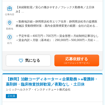
【未経験歓迎／安心の働きやすさ／フレックス勤務有／土日休
み】
仕事内容
■業務詳細／治験コーディネーター（CRCって何？）
＜勤務地詳細＞静岡県浜松市エリア住所：静岡県浜松市の提携医
新しい薬や治療法が安全で効果的かどうかを確かめるための臨床
療施設 受動喫煙対策：屋内全面禁煙変更の範囲：会社の定める事
試験（治験）をサポートする仕事です。
勤務地
業所
＜予定年収＞400万円～700万円＜賃金形態＞月給制特記事項なし
＜具体的に＞
＜賃金内訳＞月額（基本給）：290,000円～500,000円＜月給＞
患者さんが治験に参加する手続きを助けたり、治験中のデータを
給与
290,000円～500,000円＜昇給有無＞有＜残業手当＞有＜給与補足
収集・管理をします。
＞■昇給年1回、賞与年2回■賞与は2ヶ月（業績に応じて支給）賃
また、患者さんや医師とのコミュニケーションを取り、試験がス
金はあくまでも目安の金額であり、選考を通じて上下する可能性
ムーズに進むように調整。
があります。月給(月額)は固定手当を含めた表記です。
治験が成功するためにはCRCの役割が非常に重要で、医療の進歩
応募依頼する
気になる
に貢献できるやりがいのある仕事です。
（エージェントサービス）
※担当する医療機関に常駐しての業務となります。
■治験コーディネーターで得られるスキル：
【静岡】治験コーディネーター＜企業勤務＞※看護師・
（1）コミュニケーション力：
患者さんに治験の内容をわかりやすく説明したり、医師や看護師
薬剤師・臨床検査技師歓迎／夜勤なし・土日休
と連携することで伝える力が身に付きます。
シミックヘルスケア・インスティテュート株式会社
（2）スケジュール管理力：
治験には決まった検査や診察の予定があるため、患者さんが無理
正社員
なく通えるように予定を調整する力が身につきます。
（3）医療の知識：