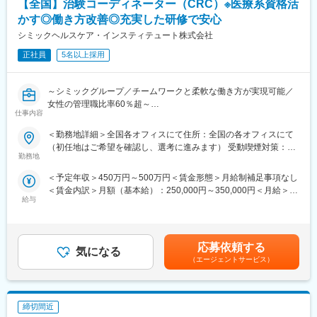
【全国】治験コーディネーター（CRC）※医療系資格活
ります。日本の三大疾病の筆頭として治験薬や治療法が開発され
かす◎働き方改善◎充実した研修で安心
るがん分野においては、治験実施には高度な専門知識が求められ
るため、専門教育をうけたCRCを育成しており、難易度が高い試
シミックヘルスケア・インスティテュート株式会社
験にも対応できるサポート体制を敷いています。
正社員
5名以上採用
■教育研修制度充実：集合研修、外部研修、OJT はもちろん、がん
や精神疾患など領域別の研修やeラーニングも導入し、充実した体
～シミックグループ／チームワークと柔軟な働き方が実現可能／
制を整えています。また認定CRCの資格取得も奨励しており、有
女性の管理職比率60％超～
資格者はCRCの半数に達しています。
仕事内容
■職務内容：超高齢化社会に突入し、様々な疾病に対して患者さん
や私たちのQOLを向上させるべく、新しい治療法を開発する必要
＜勤務地詳細＞全国各オフィスにて住所：全国の各オフィスにて
■フレキシブルに働きやすい環境が整っています
があります。今回はそのための治験を実施する際の患者さんおよ
（初任地はご希望を確認し、選考に進みます） 受動喫煙対策：そ
・全国約6,900施設のネットワークを持つため、ご自宅近くや家族
び医療機関のサポートを担う治験コーディネーター（通称CRC）
勤務地
の他（主要事業所は屋内全面禁煙）変更の範囲：会社の定める事
の転勤などに合わせた働き方ができます。
を募集しています。
業所
・スーパーフレックス制度があり、ワークライフバランスの実現
＜予定年収＞450万円～500万円＜賃金形態＞月給制補足事項なし
・治験被験者である患者さんへの内容説明補助、ケア／相談
を支援しています。／リフレッシュ休暇（8月1日に5日間付与）
＜賃金内訳＞月額（基本給）：250,000円～350,000円＜月給＞
・治験担当医師の補助
あり
給与
250,000円～350,000円＜昇給有無＞有＜残業手当＞有＜給与補足
・検査／投薬スケジュール調整、治験データの管理 など
・産前産後休暇それぞれ8週間（妊娠中時短勤務あり）／子供が3
＞■賞与2回（昨年度実績：4.4ヶ月）賃金はあくまでも目安の金額
※職場は基本的に委託されている医療機関であるため、自宅からの
歳になるまで育児休業取得可能。育休所得者は平成29年12月現在
であり、選考を通じて上下する可能性があります。月給(月額)は固
直行直帰が多いです。
では90名。
定手当を含めた表記です。
■やりがい：CRCは疾病を抱えた患者さんやそれを治療しようと
応募依頼する
・経験豊富な社員に相談できる職場の相談窓口あり。
気になる
奮闘する医師やスタッフなど携わる相手が多いです。現在治療法
（エージェントサービス）
・女性管理職55％（日本平均12％）と女性が長く働きやすい環境
がなく苦しんでいる患者さんに対して薬を届けられたり、最前線
が整っています。
で治療にあたる医師やスタッフのサポートを行え、治験が無事に
終了すれば喜びはひとしおです。
締切間近
■同社の教育体制：同社は同業他社からの転職だけでなく、看護師
変更の範囲：会社の定める業務