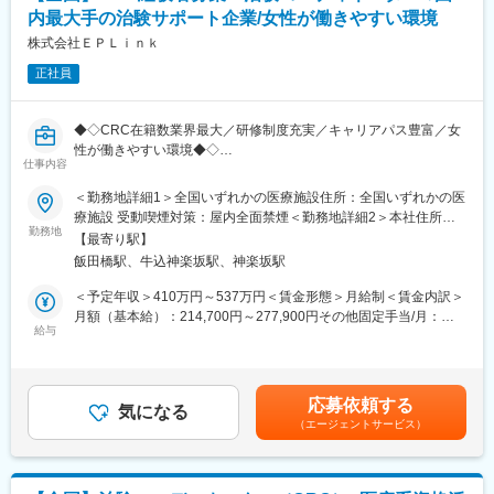
付いています。
内最大手の治験サポート企業/女性が働きやすい環境
【充実の教育と豊富なキャリアパス】
・充実の研修制度：CRC社内認定制度を採用しており、自身のレ
株式会社ＥＰＬｉｎｋ
ベルに応じ、実務レベル、マネジメントレベル、ディレクターレ
正社員
ベルといった社内認定制度があるので、目標をもって日々の業務
にあたることが可能です。
・豊富なキャリアパス：社員に多様な機会を提供し、新たなキャ
◆◇CRC在籍数業界最大／研修制度充実／キャリアパス豊富／女
リアへの挑戦をサポートしています。CRCとしてのスキルアップ
性が働きやすい環境◆◇
も、一度に同じ施設内の別の疾患領域のプロジェクトを担当する
仕事内容
SMO業界最大手の当社にて、CRC（治験コーディネーター）とし
こともでき、幅広い経験を積むことや、スペシャリストとして特
て就業頂きます！
＜勤務地詳細1＞全国いずれかの医療施設住所：全国いずれかの医
定の疾患領域の専門的な経験を積んでいくことも可能です。ま
療施設 受動喫煙対策：屋内全面禁煙＜勤務地詳細2＞本社住所：
た、グループの垣根を超えCRCからSMAやCRAへのキャリアチェ
■担当業務：治験が行われている医療機関で医師の指示のもと医学
勤務地
東京都新宿区筑土八幡町2-1 勤務地最寄駅：東京メトロ有楽町線
ンジにとどまらず、先端医療の研究員への転身など、事業の枠を
【最寄り駅】
的判断や医療行為を伴わない治験業務を支援をします。
／飯田橋駅受動喫煙対策：屋内全面禁煙変更の範囲：会社の定め
こえ新たなキャリアにチャレンジされている方もいらっしゃいま
飯田橋駅、牛込神楽坂駅、神楽坂駅
・治験に参加する患者（被験者）さんに対する試験内容の補助説
る事業所
す。
明
＜予定年収＞410万円～537万円＜賃金形態＞月給制＜賃金内訳＞
アイロムグループの企業として、同社は先端医療（再生医療・遺
・被験者のスケジュール管理
月額（基本給）：214,700円～277,900円その他固定手当/月：
伝子技術）分野、SMO事業、CRO事業、クリニックモール事業と
・被験者との面談・服薬状況の確認
給与
58,000円～77,000円＜月給＞272,700円～354,900円＜昇給有無
多角的な事業を展開しております。それぞれの法人への垣根も低
・診療・検査への同席
＞有＜残業手当＞有＜給与補足＞前職・経験を考慮の上、決定致
く、コロナやDXで変革していく時代のニーズに則り、グループと
・院内スタッフへの連絡・調整
します。■年収内訳＝(基本給＋手当)×12ヶ月＋賞与■各種手当：
してのシナジー効果を発揮していきます。
・症例報告書の作成支援など
CRC手当・休日連絡対応手当■賞与：年2回（6月、12月）／昇
応募依頼する
気になる
給：年1回（10月）※業績に応じ、決算賞与（秋季賞与）支給の場
（エージェントサービス）
■国内最大手の治験サポート企業：イーピーエスグループに属し、
合あり（10月）■時間外・休日出勤手当等の割増賃金は別途支給
在籍CRC1,100人・売上140億円と業界内で圧倒的トップを誇る企
賃金はあくまでも目安の金額であり、選考を通じて上下する可能
業です（業界シェア40％）。大手製薬企業から「プリファード
性があります。月給(月額)は固定手当を含めた表記です。
SMO」として第一選択肢に指名されており、業界内での信頼があ