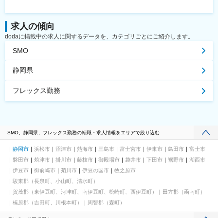
求人の傾向
dodaに掲載中の求人に関するデータを、カテゴリごとにご紹介します。
SMO
静岡県
フレックス勤務
SMO、静岡県、フレックス勤務の転職・求人情報をエリアで絞り込む
静岡市
浜松市
沼津市
熱海市
三島市
富士宮市
伊東市
島田市
富士市
磐田市
焼津市
掛川市
藤枝市
御殿場市
袋井市
下田市
裾野市
湖西市
伊豆市
御前崎市
菊川市
伊豆の国市
牧之原市
駿東郡（長泉町、小山町、清水町）
賀茂郡（東伊豆町、河津町、南伊豆町、松崎町、西伊豆町）
田方郡（函南町）
榛原郡（吉田町、川根本町）
周智郡（森町）