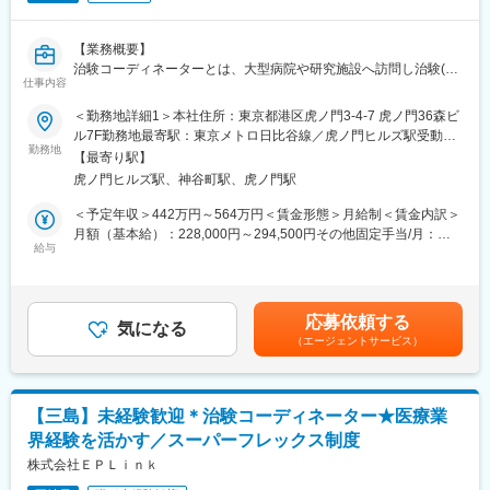
（3）医療の知識：
ェンジ、事業の枠をこえ新たなキャリアにチャレンジされている
薬の種類や副作用、検査の内容など、医療に関する知識が自然と
方もいらっしゃいます。
増えていきます。薬剤師や看護師と話す機会も多いため学ぶこと
【業務概要】
も多いです。
治験コーディネーターとは、大型病院や研究施設へ訪問し治験(新
変更の範囲：会社の定める業務
仕事内容
（4）パソコンや書類の整理力：
薬の試験)が適切に行われるよう、進捗管理や調整を行う職種とな
検査の結果を記録したり、書類をまとめたりする仕事もありま
ります。
＜勤務地詳細1＞本社住所：東京都港区虎ノ門3-4-7 虎ノ門36森ビ
す。パソコンの使い方や、正確に記録する力が身につきます。
ル7F勤務地最寄駅：東京メトロ日比谷線／虎ノ門ヒルズ駅受動喫
（5）チームで働く力：
【お仕事の解説】
勤務地
煙対策：屋内全面禁煙＜勤務地詳細2＞静岡市内の医療施設住所：
【最寄り駅】
治験は医師、看護師、薬剤師など、いろんな職種の人と協力して
■治験とは：新薬開発の最終段階で患者さんの協力を得ておこなわ
静岡市内 受動喫煙対策：屋内全面禁煙変更の範囲：会社の定める
虎ノ門ヒルズ駅、神谷町駅、虎ノ門駅
進めるので、チームワークの大切さを学べます。
れる試験(治験)のことです。
事業所（リモートワーク含む）
■治験コーディネーター（CRC）とは：治験がスムーズに進行す
＜予定年収＞442万円～564万円＜賃金形態＞月給制＜賃金内訳＞
【同社で働くメリット】
るよう、病院や研究施設とのスケジュール調整や治験に関連する
月額（基本給）：228,000円～294,500円その他固定手当/月：
■安心の働きやすさ：
事務的業務のサポート等を行う仕事です。
給与
20,000円固定残業手当/月：62,010円～78,630円（固定残業時間
フレックスタイム制も取り入れ、柔軟に働き方をアレンジ可能。
■CRCの魅力：専門的な仕事になりますが、新薬の開発に必須と
30時間0分/月）超過した時間外労働の残業手当は追加支給＜月給
残業時間も月10時間程度、産休育休の取得実績も多数あり、育児
なる仕事であり、日本医療の「未来」を担う非常にやりがいのあ
＞310,010円～393,130円（一律手当を含む）＜昇給有無＞有＜残
手当もございます。
る仕事となっています。また、未経験の方でも安心して働けるよ
業手当＞有＜給与補足＞■昇給：年1回■賞与：年2回※基本給×3.4
応募依頼する
うに、充実した研修とサポート体制が整えております。
気になる
ヶ月（夏冬2回の合計）■残業30時間を超過した場合は別途時間外
■充実の研修制度：
（エージェントサービス）
手当を支給致します。賃金はあくまでも目安の金額であり、選考
導入研修が80時間あり、手厚いフォロー体制があります。
【業務内容】
を通じて上下する可能性があります。月給(月額)は固定手当を含め
CRC社内認定制度を採用し、継続研修を充実させることで常に新
■事務業務：
た表記です。
しい知識を身につけ、スキルアップできる環境を用意していま
・治験薬のデータ管理
【三島】未経験歓迎＊治験コーディネーター★医療業
す。
・検査データチェック
界経験を活かす／スーパーフレックス制度
・症例報告書の作成
■キャリアステップ：
・関連部門の各種調整（薬剤部門、治験担当医など）
株式会社ＥＰＬｉｎｋ
CRCとして幅広い経験を積むことや、スペシャリストとして特定
■治験進行業務：