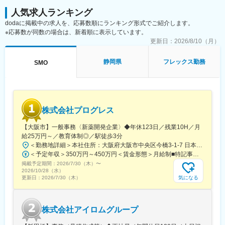
■午前：
人気求人ランキング
・治験の進捗状況の確認や患者様対応の予定などを、院内の治験
dodaに掲載中の求人を、応募数順にランキング形式でご紹介します。
事務局に共有
※応募数が同数の場合は、新着順に表示しています。
・来院された患者様の診察や検査に同席し、治験が手順通りに行
われているか、患者様の状態変化が無いかを確認します。
更新日：
2026/8/10（月）
■午後：
・患者様の報告書作成
静岡県
フレックス勤務
SMO
・治験の参加候補となる患者様をカルテから探す
・医師との打ち合わせ
【研修制度について】
■基礎研修が充実：
株式会社プログレス
入社後1か月は研修期間となります。ビジネスマナーやPCスキル
研修が入社後研修としてあり、PC慣れしていない方も安心してご
【大阪市】一般事務〈新薬開発企業〉◆年休123日／残業10H／月
入社いただけます。
給25万円～／教育体制◎／駅徒歩3分
■配属後も丁寧なフォロー：
＜勤務地詳細＞本社住所：大阪府大阪市中央区今橋3-1-7 日本生命今橋ビル受動喫煙対策：屋内全面禁煙変更の範囲：無
現場配属後は、OJTで独り立ちまでサポートその後も定期的なフ
＜予定年収＞350万円～450万円＜賃金形態＞月給制■特記事項なし＜賃金内訳＞月額（基本給）：232,000円～260,000円固定残業手当/月：18,000円～20,000円（固定残業時間10時間0分/月）超過した時間外労働の残業手当は追加支給＜月給＞250,000円～280,000円（一律手当を含む）＜昇給有無＞有＜残業手当＞有＜給与補足＞■賞与（年4回）：初年度0.7か月分、2年目以降1.4か月（変動有）■昇給（年1回以上）＊通勤手当（全額）＊住宅手当＊習い事支援手当 （社員が契約した習い事を上限7,000円として80％を支給）＊医療費補助手当 （社員とその両親の保険診療の医療費の自己負担額の50％を支給）賃金はあくまでも目安の金額であり、選考を通じて上下する可能性があります。月給(月額)は固定手当を含めた表記です。
ォローアップ研修や、専門性を高める継続研修、階層別研修など
掲載予定期間：
2026/7/30（木）
〜
様々な研修をご用意しています。
2026/10/28（水）
気になる
更新日：
2026/7/30（木）
【働きやすい制度と環境】
・ご自宅から1時間程度で通える施設をお任せする予定です。
・スーパーフレックスタイム制を導入しており、社員自身が業務
株式会社アイロムグループ
のスケジュールに合わせて始業、就業時間を決めることができま
す。