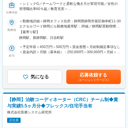
～シミックG／チームワークと柔軟な働き方が実現可能／女性の
薬の種類や副作用、検査の内容など、医療に関する知識が自然と
管理職比率60％超／教育充実～
増えていきます。薬剤師や看護師と話す機会も多いため学ぶこと
仕事内容
■職務内容：超高齢化社会に突入し、様々な疾病に対して患者さん
も多いです。
や私たちのQOLを向上させるべく新しい治療法を開発する必要が
（4）パソコンや書類の整理力：
＜勤務地詳細＞静岡オフィス住所：静岡県静岡市葵区御幸町11-30
あります。今回は治験を実施する際の被験者および医療機関のサ
検査の結果を記録したり、書類をまとめたりする仕事もありま
エクセルワード静岡ビル勤務地最寄駅：JR線／静岡駅受動喫煙対
ポートを担う治験コーディネーター（CRC）を募集しています。
す。パソコンの使い方や、正確に記録する力が身につきます。
勤務地
策：屋内全面禁煙変更の範囲：会社の定める事業所
【最寄り駅】
・治験被験者である患者さんへの内容説明補助、ケア／相談
（5）チームで働く力：
静岡駅、新静岡駅、日吉町駅
・治験担当医師の補助
治験は医師、看護師、薬剤師など、いろんな職種の人と協力して
・検査／投薬スケジュール調整、治験データの管理 など
進めるので、チームワークの大切さを学べます。
＜予定年収＞450万円～500万円＜賃金形態＞月給制補足事項なし
※職場は基本的に委託されている医療機関で、自宅からの直行直帰
＜賃金内訳＞月額（基本給）：250,000円～300,000円＜月給＞
です。
【同社で働くメリット】
給与
250,000円～300,000円＜昇給有無＞有＜残業手当＞有＜給与補足
■やりがい：CRCは疾病を抱えた患者さんやそれを治療しようと
■安心の働きやすさ：
＞■賞与2回（昨年度実績：4.4ヶ月）賃金はあくまでも目安の金額
奮闘する医師やスタッフなど携わる相手が多いです。現在治療法
フレックスタイム制も取り入れ、柔軟に働き方をアレンジ可能。
であり、選考を通じて上下する可能性があります。月給(月額)は固
がなく苦しんでいる患者さんに対して薬を届けられ、最前線で治
残業時間も月10時間程度、産休育休の取得実績も多数あり、育児
定手当を含めた表記です。
応募依頼する
療にあたる医師やスタッフのサポートを行え、無事に治験が終了
手当もございます。
気になる
（エージェントサービス）
すれば喜びはひとしおです。
■同社の教育体制：同社は同業他社からだけはでなく、看護師など
■充実の研修制度：
未経験で転職してくる方も多く、教育体制を充実させています。
導入研修が80時間あり、手厚いフォロー体制があります。
入社は原則偶数月と決まっており、同期入社者とともに2週間弱本
CRC社内認定制度を採用し、継続研修を充実させることで常に新
【静岡】治験コーディネーター（CRC）チーム制◆賞
社にて集合研修を行います。会社のことや業務を遂行する上で必
しい知識を身につけ、スキルアップできる環境を用意していま
与実績5.5ヶ月分◆フレックス/住宅手当有
要な法令から実務まで座学やロープレを交えながら学んでいきま
す。
す。その後、各拠点に配属され業務を引継ぎながらOJT担当者と
株式会社医療システム研究所
ともに医療機関へ同行するなど、徐々に業務を慣れていきます。
■キャリアステップ：
正社員
確認テストやチェックシートを用いながら習熟度を測り、1年程度
CRCとして幅広い経験を積むことや、スペシャリストとして特定
で一人で担当を持てるようになります。その後も定期的に中途入
の疾患領域の専門的な経験を積んでいくことも可能です。