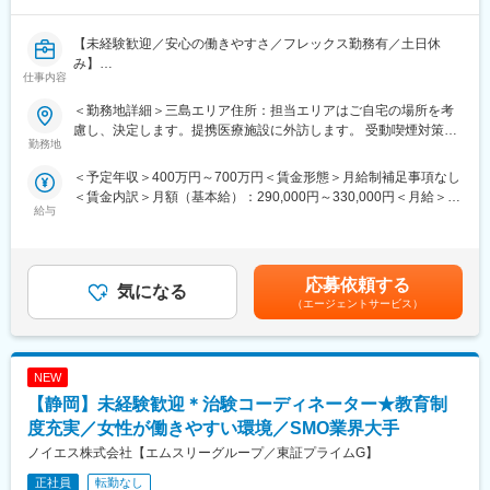
増えていきます。薬剤師や看護師と話す機会も多いため学ぶこと
も多いです。
【未経験歓迎／安心の働きやすさ／フレックス勤務有／土日休
（4）パソコンや書類の整理力：
み】
検査の結果を記録したり、書類をまとめたりする仕事もありま
仕事内容
す。パソコンの使い方や、正確に記録する力が身につきます。
■業務詳細／治験コーディネーター（CRCって何？）
（5）チームで働く力：
＜勤務地詳細＞三島エリア住所：担当エリアはご自宅の場所を考
新しい薬や治療法が安全で効果的かどうかを確かめるための臨床
治験は医師、看護師、薬剤師など、いろんな職種の人と協力して
慮し、決定します。提携医療施設に外訪します。 受動喫煙対策：
試験（治験）をサポートする仕事です。
勤務地
進めるので、チームワークの大切さを学べます。
その他（主要事業所は屋内全面禁煙）
＜予定年収＞400万円～700万円＜賃金形態＞月給制補足事項なし
＜具体的に＞
【同社で働くメリット】
＜賃金内訳＞月額（基本給）：290,000円～330,000円＜月給＞
患者さんが治験に参加する手続きを助けたり、治験中のデータを
■安心の働きやすさ：
給与
290,000円～330,000円＜昇給有無＞有＜残業手当＞有＜給与補足
収集・管理をします。
フレックスタイム制も取り入れ、柔軟に働き方をアレンジ可能。
＞※能力・経験に応じて決定致します。■賞与：年2回（夏7月・冬
また、患者さんや医師とのコミュニケーションを取り、試験がス
残業時間も月10時間程度、産休育休の取得実績も多数あり、育児
12月）賃金はあくまでも目安の金額であり、選考を通じて上下す
ムーズに進むように調整。
手当もございます。
る可能性があります。月給(月額)は固定手当を含めた表記です。
治験が成功するためにはCRCの役割が非常に重要で、医療の進歩
応募依頼する
気になる
に貢献できるやりがいのある仕事です。
■充実の研修制度：
（エージェントサービス）
※担当する医療機関に常駐しての業務となります。
導入研修が80時間あり、手厚いフォロー体制があります。
CRC社内認定制度を採用し、継続研修を充実させることで常に新
■治験コーディネーターで得られるスキル：
しい知識を身につけ、スキルアップできる環境を用意していま
NEW
（1）コミュニケーション力：
す。
患者さんに治験の内容をわかりやすく説明したり、医師や看護師
【静岡】未経験歓迎＊治験コーディネーター★教育制
と連携することで伝える力が身に付きます。
■キャリアステップ：
度充実／女性が働きやすい環境／SMO業界大手
（2）スケジュール管理力：
CRCとして幅広い経験を積むことや、スペシャリストとして特定
ノイエス株式会社【エムスリーグループ／東証プライムG】
治験には決まった検査や診察の予定があるため、患者さんが無理
の疾患領域の専門的な経験を積んでいくことも可能です。
なく通えるように予定を調整する力が身につきます。
また、グループの垣根を超えCRCからSMAやCRAへのキャリアチ
正社員
転勤なし