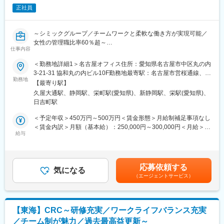
われているか、患者様の状態変化が無いかを確認します。
ーがサポートしながら治験を進めていくことができるため、負担
正社員
■午後：
なく仕事ができます。
・患者様の報告書作成
・治験の参加候補となる患者様をカルテから探す
～シミックグループ／チームワークと柔軟な働き方が実現可能／
・医師との打ち合わせ
変更の範囲：会社の定める業務
女性の管理職比率60％超～
仕事内容
■職務内容：超高齢化社会に突入し、様々な疾病に対して患者さん
【研修制度について】
や私たちのQOLを向上させるべく、新しい治療法を開発する必要
＜勤務地詳細1＞名古屋オフィス住所：愛知県名古屋市中区丸の内
■基礎研修が充実：
があります。今回はそのための治験を実施する際の患者さんおよ
3-21-31 協和丸の内ビル10F勤務地最寄駅：名古屋市営桜通線、名
入社後1か月は研修期間となります。ビジネスマナーやPCスキル
び医療機関のサポートを担う治験コーディネーター（通称CRC）
勤務地
城線／久屋大通駅受動喫煙対策：屋内全面禁煙＜勤務地詳細2＞静
研修が入社後研修としてあり、PC慣れしていない方も安心してご
【最寄り駅】
を募集しています。
岡オフィス住所：静岡県静岡市葵区御幸町11-30 エクセルワード
入社いただけます。
久屋大通駅、静岡駅、栄町駅(愛知県)、新静岡駅、栄駅(愛知県)、
・治験被験者である患者さんへの内容説明補助、ケア／相談
静岡ビル勤務地最寄駅：JR線／静岡駅受動喫煙対策：屋内全面禁
■配属後も丁寧なフォロー：
日吉町駅
・治験担当医師の補助
煙変更の範囲：会社の定める事業所
現場配属後は、OJTで独り立ちまでサポートその後も定期的なフ
・検査／投薬スケジュール調整、治験データの管理 など
＜予定年収＞450万円～500万円＜賃金形態＞月給制補足事項なし
ォローアップ研修や、専門性を高める継続研修、階層別研修など
※職場は基本的に委託されている医療機関であるため、自宅からの
＜賃金内訳＞月額（基本給）：250,000円～300,000円＜月給＞
様々な研修をご用意しています。
直行直帰が多いです。
給与
250,000円～300,000円＜昇給有無＞有＜残業手当＞有＜給与補足
■やりがい：CRCは疾病を抱えた患者さんやそれを治療しようと
＞■賞与2回（昨年度実績：4.4ヶ月）賃金はあくまでも目安の金額
【働きやすい制度と環境】
奮闘する医師やスタッフなど携わる相手が多いです。現在治療法
であり、選考を通じて上下する可能性があります。月給(月額)は固
・ご自宅から1時間程度で通える施設をお任せする予定です。
がなく苦しんでいる患者さんに対して薬を届けられたり、最前線
定手当を含めた表記です。
・スーパーフレックスタイム制を導入しており、社員自身が業務
応募依頼する
で治療にあたる医師やスタッフのサポートを行え、治験が無事に
気になる
のスケジュールに合わせて始業、就業時間を決めることができま
（エージェントサービス）
終了すれば喜びはひとしおです。
す。
■同社の教育体制：同社は同業他社からの転職だけでなく、看護師
・5日間のリフレッシュ休暇制度や、時間単位で取得できる有給休
など未経験で転職してくる方も多いです。そのため教育体制が充
暇。
実しています。入社は原則偶数月と決まっており、同期入社者と
・産前産後休暇（妊娠中時短勤務あり）、子供が3歳になるまで取
【東海】CRC～研修充実／ワークライフバランス充実
ともに2週間弱本社にて集合研修を行います。会社のことや業務を
得できる育児休業、
／チーム制が魅力／過去最高益更新～
遂行する上で必要な法令から実務まで座学中心でロープレを交え