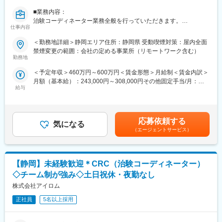
社者に対してフォローを行う体制が整っています。
また、グループの垣根を超えCRCからSMAやCRAへのキャリアチ
■業務内容：
■同社の魅力：
ェンジ、事業の枠をこえ新たなキャリアにチャレンジされている
治験コーディネーター業務全般を行っていただきます。
・チームワーク：通常は1人で業務にあたることが多いですが、困
方もいらっしゃいます。
仕事内容
・患者への同意説明補助・来院管理、検査の対応、症例報告書の
ったときや先輩や上司がサポートしてくれるため安心して進めら
作成補助・モニタリング対応・各種書類の管理補助
＜勤務地詳細＞静岡エリア住所：静岡県 受動喫煙対策：屋内全面
れます。また、家族の急な体調不良や突発休の場合にも周囲が代
変更の範囲：会社の定める業務
■同社の特徴：
禁煙変更の範囲：会社の定める事業所（リモートワーク含む）
理対応をしてくれる風土があり、チームワークが強みです。
同社は基幹病院担当のCRCとクリニック担当のCRCがおり、「チ
勤務地
・働きやすい環境：2019年度の月間の平均残業は12.1時間です。
ーム制（以下にメリット記載）」にて業務を行っています。
管理職における女性比率は63.6%、日経ウーマンの女性が活躍す
＜予定年収＞460万円～600万円＜賃金形態＞月給制＜賃金内訳＞
・複数の医療機関・プロジェクトに携わり、幅広い経験が積め
る会社「管理職登用度（2019年）」でも5位にランクインし、ラ
月額（基本給）：243,000円～308,000円その他固定手当/月：
る。
イフイベントの多い女性も活躍しやすい環境といえます。正社員
給与
25,000円～50,000円＜月給＞268,000円～358,000円＜昇給有無
・自己流にならず、経験豊富な先輩社員のやり方を見て成長する
は転勤可能性はありますが、定期的にあるものではなく適性や希
＞有＜残業手当＞有＜給与補足＞※給与詳細は、前職・経験を考慮
ことができる。
望に応じて配置しています。
し、相談の上、決定します。※その他固定手当：住宅手当※上記以
・問題発生時、チームメンバーと協力して問題を解決でき、チー
外の手当：役職手当、家族手当、がん専門病院担当手当、業務手
ム全体で成長できる。
応募依頼する
変更の範囲：会社の定める業務
気になる
当■昇給：年1回（4月）■賞与：夏季、冬季（5.5ヶ月分）※業績連
・リアルタイムな情報共有により、メイン担当者が不在であって
（エージェントサービス）
動賃金はあくまでも目安の金額であり、選考を通じて上下する可
も、各種からの問い合わせにスピーディに対応できる。
能性があります。月給(月額)は固定手当を含めた表記です。
変更の範囲：会社の定める業務
【静岡】未経験歓迎＊CRC（治験コーディネーター）
◇チーム制が強み◇土日祝休・夜勤なし
株式会社アイロム
正社員
5名以上採用