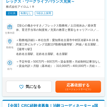
レックス・ワークライフバランス充実～
・CRC社内認定制度を採用し、研修の実施および履修記録を管理
することで知識・経験そして指導力を一定の基準で評価していま
株式会社アイロムＩＲ
す。自身のレベルに応じ、実務レベル、マネジメントレベル、デ
正社員
転勤なし
5名以上採用
ィレクターレベルといった社内認定制度があり、目標をもって
日々の業務にあたれます。
・社員に多様な機会を提供し、新たなキャリアへの挑戦をサポー
【安心の働きやすさ／フレックス勤務有／土日祝休み／産休育
トしています。CRCとしてのスキルアップも、一度に同じ施設内
休、育児手当等の制度有／充実の教育と豊富なキャリアパス／増
の別の疾患領域のプロジェクトを担当することもでき、幅広い経
仕事内容
収増益中】
験を積むことや、スペシャリストとして特定の疾患領域の専門的
■職務概要：業界内でトップクラスの実績を誇る同社のCRC（治
＜勤務地詳細1＞本社住所：愛知県名古屋市中村区名駅4-8-18 名
な経験を積んでいくことも可能です。また、グループの垣根を超
験コーディネーター）として下記業務を行っていただきます。
古屋三井ビルディング北館11F勤務地最寄駅：JR線／名古屋駅受
えCRCからSMAやCRAへのキャリアチェンジにとどまらず、先端
・患者への試験の説明
勤務地
動喫煙対策：屋内全面禁煙＜勤務地詳細2＞東海住所：東海エリア
医療の研究員への転身など、事業の枠をこえ新たなキャリアにチ
【最寄り駅】
・治験のスケジュール管理
（愛知県、静岡県、岐阜県、三重県、） 受動喫煙対策：屋内全面
ャレンジされている方もいらっしゃいます。
名鉄名古屋駅、近鉄名古屋駅、名古屋駅
・各種データの収集、管理など
禁煙
【業績好調で安定したグループ基盤】
将来的にチームリーダーなどお任せできることを期待していま
＜予定年収＞500万円～600万円＜賃金形態＞月給制特記事項なし
・25周年を迎えたアイロムグループでは先端医療事業・臨床開発
す。
＜賃金内訳＞月額（基本給）：310,000円～400,000円＜月給＞
支援事業（CRO・SMO）・メディカルサポートなど多角的な事業
給与
310,000円～400,000円＜昇給有無＞有＜残業手当＞有＜給与補足
展開でグループシナジーを発揮。23年3月度決算で過去最高益を
■同社で働くメリット：
＞■昇給年1回、賞与年2回■賞与は2ヶ月（業績に応じて支給）賃
更新。来期も過去最高益を更新する予定で増収増益が続いていま
【安心の働きやすさ】同社が最も大切にしているのは、CRCの社
金はあくまでも目安の金額であり、選考を通じて上下する可能性
す。
員の方々が長期的に、そして自身の希望を叶えながら働けるよう
があります。月給(月額)は固定手当を含めた表記です。
応募依頼する
な環境をつくることです。フレックス勤務制度の採用、時短制
気になる
変更の範囲：会社の定める業務
（エージェントサービス）
度、産休育休、育児手当等の制度も充実はもちろん、子育てと両
立させながらの勤務が可能です。また、チーム単位での連携をし
ており、１施設内の同じ疾患領域でも基本的に複数名の体制とな
るため、お互いにフォローし合い、連携し合う仕事の進め方が根
【全国】CRC経験者募集！治験コーディネーター ※国