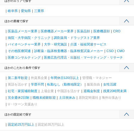
ほかのエリアで探す
岐阜県
愛知県
三重県
ほかの業種で探す
医薬品メーカー業界
医療機器メーカー業界
医薬品卸
医療機器卸
CRO
病院・大学病院・クリニック
調剤薬局・ドラッグストア業界
バイオベンチャー業界
大学・研究施設
介護・福祉関連サービス
その他医療関連
診断薬・臨床検査機器・臨床検査試薬メーカー
CSO
CMO
医療コンサルティング
医療広告代理店・出版社・マーケティング・リサーチ
ほかのこだわり条件で探す
第二新卒歓迎
外資系企業
年間休日120日以上
管理職・マネジャー
英語を活かす
学歴不問
転勤なし（勤務地限定）
服装自由
女性活躍
社宅・家賃補助制度
上場企業
中国語を活かす
退職金制度
残業20時間未満
完全週休2日制
職種未経験歓迎
土日祝休み
原則定時退社
海外出張あり
U・Iターン支援あり
ほかの固定給で探す
固定給25万円以上
固定給35万円以上