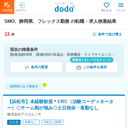
会員登録
ログイン
気になる
メニュー
SMO、静岡県、フレックス勤務
の転職・求人検索結果
13
条件で並び替え
件
現在の検索条件
[勤務地]静岡県 [業種]SMO-医薬品・医療機器・ライフサイエンス・医療系サービス [詳細条件](休日・働き方)フレックス勤務
新着求人をいつでもチェック
条件の変更
この条件を保存
静岡県
のみで募集中
【浜松市】未経験歓迎＊CRC（治験コーディネータ
ー）◇チーム制が強み◇土日祝休・夜勤なし
株式会社アイロムＩＲ
正社員
転勤なし
5名以上採用