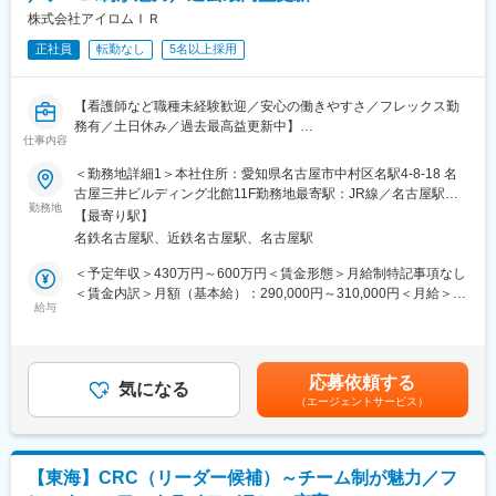
復帰後は短時間勤務制度の利用も可能。
ながら学んでいきます。その後、各拠点に配属され先輩社員から
株式会社アイロムＩＲ
※育児休業から復帰し3ヶ月後に、育児補助支援金を給付。
業務を引継ぎながらOJT担当者とともに医療機関へ同行するな
※育児休業、時短勤務制度は入社～1年経過後から取得可能。
正社員
転勤なし
5名以上採用
ど、徐々に業務を身に着けていきます。確認テストやチェックシ
ートを用いながら習熟度を測り、入社後1年程度で一人で担当を持
てるようになります。なお、その後も定期的に中途入社者に対し
変更の範囲：会社の定める業務
【看護師など職種未経験歓迎／安心の働きやすさ／フレックス勤
てフォローを行う体制が整っています。
務有／土日休み／過去最高益更新中】
■同社の魅力：
仕事内容
■職務概要：業界内でトップクラスの実績を誇る同社のCRC（治
・チームワーク：通常は1人で業務にあたることが多いですが、困
験コーディネーター）として下記業務を行っていただきます。
＜勤務地詳細1＞本社住所：愛知県名古屋市中村区名駅4-8-18 名
ったときや先輩や上司がサポートしてくれるため、安心して進め
・患者への試験の説明
古屋三井ビルディング北館11F勤務地最寄駅：JR線／名古屋駅受
られます。また、家族の急な体調不良や突発休の場合にも周囲が
・治験のスケジュール管理
勤務地
動喫煙対策：屋内全面禁煙＜勤務地詳細2＞東海住所：東海エリア
代理対応をしてくれる風土があり、チームワークが強みです。
【最寄り駅】
・各種データの収集、管理など
（愛知県、静岡県、岐阜県、三重県、） 受動喫煙対策：屋内全面
・働きやすい環境：2019年度の月間の平均残業時間は12.1時間で
名鉄名古屋駅、近鉄名古屋駅、名古屋駅
■勤務地について
禁煙変更の範囲：会社の定める事業所
した。管理職における女性比率も63.6%と、ライフイベントの多
お住まいの地域や通勤時間を考慮します。
＜予定年収＞430万円～600万円＜賃金形態＞月給制特記事項なし
い女性も活躍しやすい環境です。正社員の場合、転勤可能性はあ
※ご自宅から担当医療機関への直行・直帰がメインです。
＜賃金内訳＞月額（基本給）：290,000円～310,000円＜月給＞
りますが、定期的にあるものではなく適性や希望に応じて配置し
■募集エリア：富山市周辺
給与
290,000円～310,000円＜昇給有無＞有＜残業手当＞有＜給与補足
ています。
■同社で働くメリット：
＞■昇給年1回、賞与年2回■賞与は2ヶ月（業績に応じて支給）賃
【安心の働きやすさ】社員の方々が長期的にそして自身の希望を
金はあくまでも目安の金額であり、選考を通じて上下する可能性
変更の範囲：会社の定める業務
叶えながら働けるような環境作りを大切にしています。フレック
があります。月給(月額)は固定手当を含めた表記です。
応募依頼する
ス勤務制度、時短制度、産休育休、育児手当等の制度が充実し、
気になる
（エージェントサービス）
子育てとも両立させながらの勤務が可能です。チームで連携をと
り、担当施設内（同じ疾患領域含む）に対し基本的に複数名の体
制となるためお互いにフォローし合う仕事の進め方が根付いてい
ます。
【東海】CRC（リーダー候補）～チーム制が魅力／フ
【充実の教育と豊富なキャリアパス】