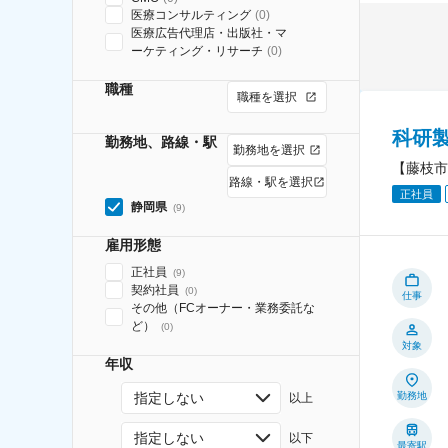
医療コンサルティング
(
0
)
医療広告代理店・出版社・マ
ーケティング・リサーチ
(
0
)
職種
職種を選択
科研製
勤務地、路線・駅
勤務地を選択
【藤枝市
路線・駅を選択
正社員
静岡県
(
9
)
雇用形態
正社員
(
9
)
契約社員
(
0
)
仕事
その他（FCオーナー・業務委託な
ど）
(
0
)
対象
年収
指定しない
勤務地
以上
指定しない
以下
最寄駅