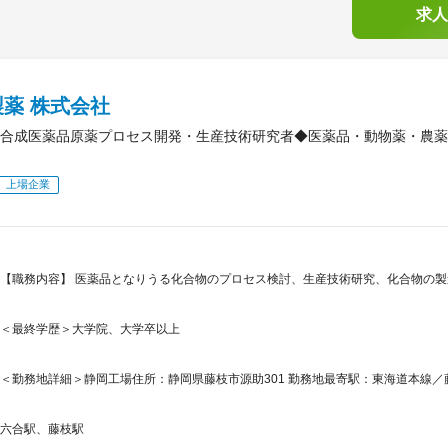
求人
薬 株式会社
合成医薬品原薬プロセス開発・生産技術研究者◆医薬品・動物薬・農薬
上場企業
【職務内容】 医薬品となりうる化合物のプロセス検討、生産技術研究、化合物の製
＜最終学歴＞大学院、大学卒以上
＜勤務地詳細＞静岡工場住所：静岡県藤枝市源助301 勤務地最寄駅：東海道本線／藤
六合駅、藤枝駅