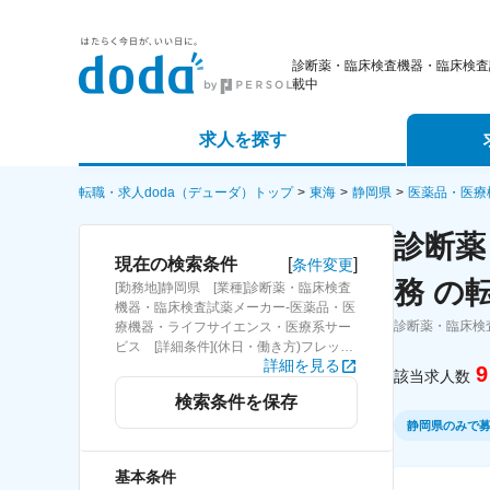
診断薬・臨床検査機器・臨床検査
載中
求人を探す
詳細条件から探す
エージェ
転職・求人doda（デューダ）トップ
東海
静岡県
医薬品・医療
診断薬
新着求人から探す
スカウト
[
]
現在の検索条件
条件変更
務 の
[勤務地]静岡県 [業種]診断薬・臨床検査
求人特集から探す
パートナ
機器・臨床検査試薬メーカー-医薬品・医
診断薬・臨床検
療機器・ライフサイエンス・医療系サー
ビス [詳細条件](休日・働き方)フレック
詳細を見る
ス勤務
9
該当求人数
検索条件を保存
静岡県のみで
基本条件