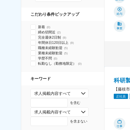
こだわり条件ピックアップ
給与
新着
(
0
)
事業
締め切間近
(
2
)
完全週休2日制
(
9
)
年間休日120日以上
(
9
)
職種未経験歓迎
(
5
)
業種未経験歓迎
(
5
)
学歴不問
(
0
)
転勤なし（勤務地限定）
(
0
)
キーワード
科研製
【藤枝市
求人掲載内容すべて
正社員
を含む
求人掲載内容すべて
を含まない
仕事