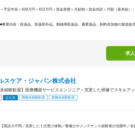
＜予定年収＞608万円～652万円＜賃金形態＞月給制＜賃金内訳＞月額（基本給）：342,7
■事業内容：医薬品、医薬部外品、動物用医薬品、農業薬品、飼料添加物の製造販売及
求人
ヘルスケア・ジャパン株式会社
未経験歓迎】医療機器サービスエンジニア～充実した研修でスキルアッ
職種未経験歓迎
業種未経験歓迎
正社員
【英語力不問／充実した１次受け体制／整備士やメンテナンス経験者が活躍中／全