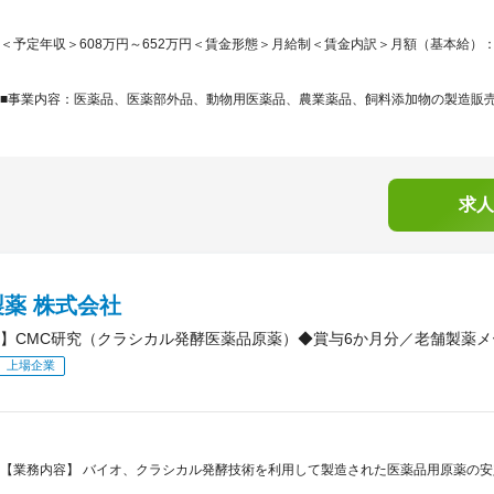
＜予定年収＞608万円～652万円＜賃金形態＞月給制＜賃金内訳＞月額（基本給）：342,7
■事業内容：医薬品、医薬部外品、動物用医薬品、農業薬品、飼料添加物の製造販売及
求人
薬 株式会社
】CMC研究（クラシカル発酵医薬品原薬）◆賞与6か月分／老舗製薬メ
上場企業
【業務内容】 バイオ、クラシカル発酵技術を利用して製造された医薬品用原薬の安