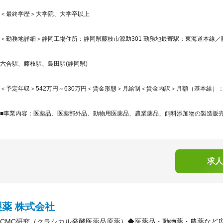
＜最終学歴＞大学院、大学卒以上
＜勤務地詳細＞静岡工場住所：静岡県藤枝市源助301 勤務地最寄駅：東海道本線／藤
六合駅、藤枝駅、島田駅(静岡県)
＜予定年収＞542万円～630万円＜賃金形態＞月給制＜賃金内訳＞月額（基本給）：305,7
■事業内容：医薬品、医薬部外品、動物用医薬品、農業薬品、飼料添加物の製造販売及
求人
薬 株式会社
CMC研究（クラシカル発酵医薬品原薬）◆医薬品・動物薬・農薬など