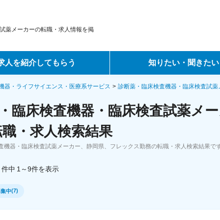
試薬メーカーの転職・求人情報を掲
求人を紹介してもらう
知りたい・聞きたい
ントサービス
転職ノウハウ
機器・ライフサイエンス・医療系サービス
診断薬・臨床検査機器・臨床検査試薬
・臨床検査機器・臨床検査試薬メ
サービス
データで見る転職
転職・求人検索結果
ーエージェントサービス
コラム・インタビュー
査機器・臨床検査試薬メーカー、静岡県、フレックス勤務の転職・求人検索結果で
転職Q&A
件中
1～9
件
を表示
(
7
)
募集中