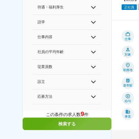
待遇・福利厚生
正社員
語学
仕事内容
仕事
社員の平均年齢
対象
従業員数
勤務地
設立
最寄駅
応募方法
給与
9
この条件の求人数
件
事業
検索する