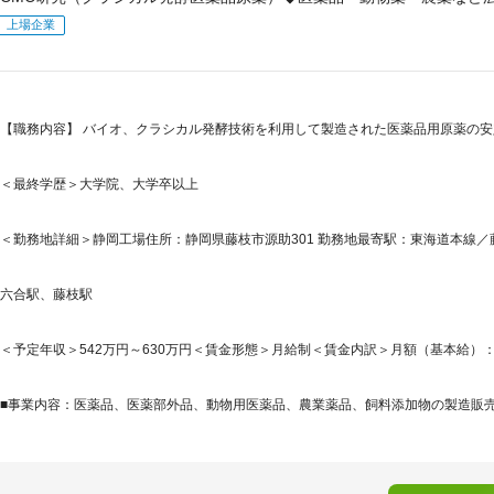
上場企業
【職務内容】 バイオ、クラシカル発酵技術を利用して製造された医薬品用原薬の安
＜最終学歴＞大学院、大学卒以上
＜勤務地詳細＞静岡工場住所：静岡県藤枝市源助301 勤務地最寄駅：東海道本線／藤
六合駅、藤枝駅
＜予定年収＞542万円～630万円＜賃金形態＞月給制＜賃金内訳＞月額（基本給）：305,7
■事業内容：医薬品、医薬部外品、動物用医薬品、農業薬品、飼料添加物の製造販売及