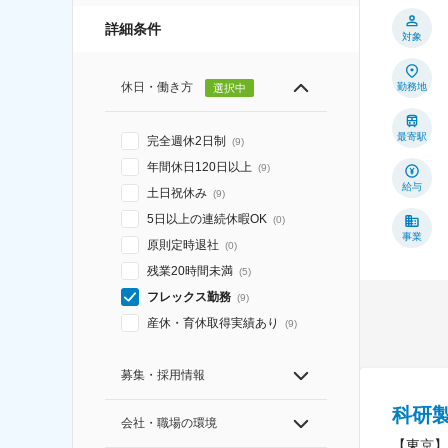
詳細条件
対象
休日・働き方
勤務地
選択中
最寄駅
完全週休2日制
(
9
)
年間休日120日以上
(
9
)
給与
土日祝休み
(
9
)
5日以上の連続休暇OK
(
0
)
事業
原則定時退社
(
0
)
残業20時間未満
(
5
)
フレックス勤務
(
9
)
産休・育休取得実績あり
(
9
)
募集・採用情報
科研製
会社・職場の環境
【東京】