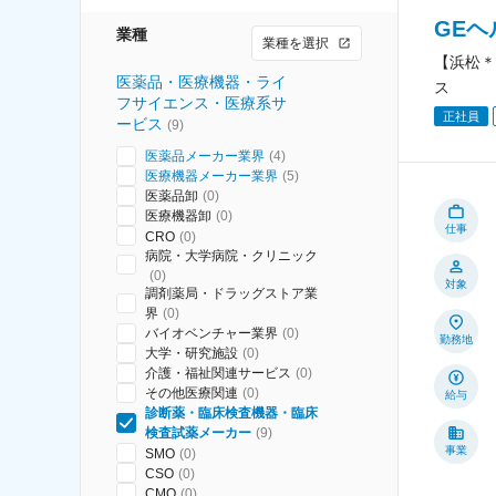
GE
業種
業種を選択
【浜松＊
医薬品・医療機器・ライ
ス
フサイエンス・医療系サ
正社員
ービス
(
9
)
医薬品メーカー業界
(
4
)
医療機器メーカー業界
(
5
)
医薬品卸
(
0
)
医療機器卸
(
0
)
仕事
CRO
(
0
)
病院・大学病院・クリニック
(
0
)
対象
調剤薬局・ドラッグストア業
界
(
0
)
バイオベンチャー業界
(
0
)
勤務地
大学・研究施設
(
0
)
介護・福祉関連サービス
(
0
)
その他医療関連
(
0
)
給与
診断薬・臨床検査機器・臨床
検査試薬メーカー
(
9
)
事業
SMO
(
0
)
CSO
(
0
)
CMO
(
0
)