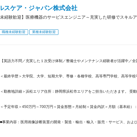
ヘルスケア・ジャパン株式会社
未経験歓迎】医療機器のサービスエンジニア～充実した研修でスキルア
職種未経験歓迎
業種未経験歓迎
【英語力不問／充実した１次受け体制／整備士やメンテナンス経験者が活躍中／全
＜最終学歴＞大学院、大学、短期大学、専修・各種学校、高等専門学校、高等学校
＜勤務地詳細＞浜松エリア住所：静岡県浜松市エリアをご担当いただきます。 受動喫
＜予定年収＞450万円～700万円＜賃金形態＞月給制＜賃金内訳＞月額（基本給）：225,0
■事業内容：医用画像診断装置の開発・製造・輸出・輸入・販売・サービス、および生