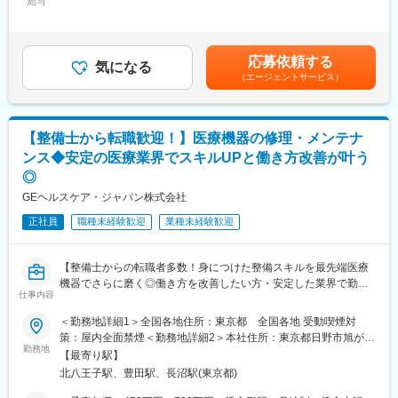
にはおすすめのポジションです。
給与
51,936円～70,000円（固定残業時間20時間0分/月）超過した時間
大学病院等の医師とともに近隣の開業医を対象とした講演会を開
外労働の残業手当は追加支給＜月給＞351,936円～570,000円（一
催し、地域の医師へPET検査の有用性を推奨するなど、病診連携
■業務内容：
律手当を含む）＜昇給有無＞有＜残業手当＞有＜給与補足＞※今ま
の推進も業務に含まれます。
・当社検査機器の新規据付
でのご経験に応じ、決定します。賃金はあくまでも目安の金額で
応募依頼する
・ユーザー（臨床検査技師）に対する機器の操作説明
気になる
あり、選考を通じて上下する可能性があります。月給(月額)は固定
■その他：
（エージェントサービス）
・当社検査機器の保守点検
手当を含めた表記です。
診断補助として使用する画像解析ツール（ソフト）の紹介・説
・緊急修理対応
明・導入・解説等も診療科医師や放射線科に行います。
・保守点検のスケジューリング、作業報告書の作成
※保守点検は契約締結や請求業務はありますが、契約目標などの予
【訪問先】
【整備士から転職歓迎！】医療機器の修理・メンテナ
算はありません。
核医学診断設備を有する国公立や私立の大規模病院が中心になり
ンス◆安定の医療業界でスキルUPと働き方改善が叶う
※緊急時の一次対応はコールセンターが対応です。二次対応として
ます。放射線科、脳外科、循環器内科などが主な訪問先です。
◎
後日修理に訪問することがメインとなります。
※医師のアポイントを取り、学術的情報の提供がメインの業務で
GEヘルスケア・ジャパン株式会社
す。
■担当製品・環境：
正社員
職種未経験歓迎
業種未経験歓迎
医療機関や検査センターで使用される臨床検査機器になります。
【入社後について】
顧客から圧倒的な知名度があるだけでなく、業務を通して顧客と
約1か月ほど製剤などの研修を行い、顧客先への訪問は先輩社員と
深く接点を持てるため、営業職など社内連携を通して、顧客の検
同行していただくことを想定しています。
【整備士からの転職者多数！身につけた整備スキルを最先端医療
査の質や生産性向上に貢献することができます。実際に本ポジシ
機器でさらに磨く◎働き方を改善したい方・安定した業界で勤務
ョンからの声で製品改良に繋がった事例が複数あり、オープンな
仕事内容
変更の範囲：会社の定める業務
したい方にもおすすめ◆充実した研修教育体制でしっかりフォロ
環境、かつチーム全員で協力・分担する環境があります。
ー】
＜勤務地詳細1＞全国各地住所：東京都 全国各地 受動喫煙対
■働き方：
策：屋内全面禁煙＜勤務地詳細2＞本社住所：東京都日野市旭が丘
■業務内容：
勤務地
・月平均残業時間は20時間程度
4-7-127 勤務地最寄駅：JR中央線／豊田駅受動喫煙対策：屋内全
【最寄り駅】
医療画像診断装置（CT,MRI）、超音波診断装置や麻酔器、生体モ
・機器の新規設置は夕方～夜にかけて行うケースが月に数回あり
面禁煙変更の範囲：会社の定める事業所（リモートワーク含む）
北八王子駅、豊田駅、長沼駅(東京都)
ニターを展開する同社のサービスステーションの一員として、下
得ます。また大型連休など、医療機関がお休みの際に作業が集中
記のような業務をお任せします。