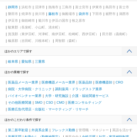
静岡市
浜松市
沼津市
熱海市
三島市
富士宮市
伊東市
島田市
富士市
磐田市
焼津市
掛川市
藤枝市
御殿場市
袋井市
下田市
裾野市
湖西市
伊豆市
御前崎市
菊川市
伊豆の国市
牧之原市
駿東郡（長泉町、小山町、清水町）
賀茂郡（東伊豆町、河津町、南伊豆町、松崎町、西伊豆町）
田方郡（函南町）
榛原郡（吉田町、川根本町）
周智郡（森町）
ほかのエリアで探す
岐阜県
愛知県
三重県
ほかの業種で探す
医薬品メーカー業界
医療機器メーカー業界
医薬品卸
医療機器卸
CRO
病院・大学病院・クリニック
調剤薬局・ドラッグストア業界
バイオベンチャー業界
大学・研究施設
介護・福祉関連サービス
その他医療関連
SMO
CSO
CMO
医療コンサルティング
医療広告代理店・出版社・マーケティング・リサーチ
ほかのこだわり条件で探す
第二新卒歓迎
外資系企業
フレックス勤務
管理職・マネジャー
英語を活かす
学歴不問
転勤なし（勤務地限定）
服装自由
女性活躍
社宅・家賃補助制度