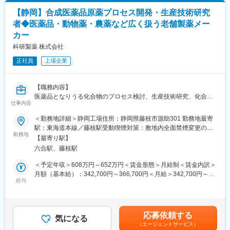
【社風・風土】
【静岡】合成医薬品原薬プロセス開発・生産技術研究
同社の前身は大正時代に設立された理化学研究所。その頃から受
者◆医薬品・動物薬・農薬など広く扱う老舗製薬メー
け継がれた真摯で探究心旺盛な風土は今でも変わることはありま
カー
せん。また、人材育成にも力を入れており、「変革と創造への挑
戦」を念頭に、社員の意欲的な自己啓発に対しても、積極的にサ
科研製薬 株式会社
ポートしています。
正社員
上場企業
変更の範囲：会社の定める業務
【職務内容】
医薬品となりうる化合物のプロセス検討、生産技術研究、化合物
仕事内容
の製造（自
社・委託）対応、申請書作成及び市販後製品への対応をいただき
＜勤務地詳細＞静岡工場住所：静岡県藤枝市源助301 勤務地最寄
ます。
駅：東海道本線／藤枝駅受動喫煙対策：敷地内全面禁煙変更の範
勤務地
囲：会社の定める事業所
【最寄り駅】
【職務内容詳細】
六合駅、藤枝駅
■化合物の合成
■合成法の立案、合成法検討（スケールアップ検討）
＜予定年収＞608万円～652万円＜賃金形態＞月給制＜賃金内訳＞
■技術検討計画書、報告書の作成など
月額（基本給）：342,700円～366,700円＜月給＞342,700円～
【具体的には】
給与
366,700円＜昇給有無＞有＜残業手当＞有＜給与補足＞■上記年収
・化合物の合成。合成法の立案、合成法検討（スケールアップ検
構成：月給×12+賞与（6ヶ月分） ※別途 各種手当 残業手当等
討）を含む
が支給。■備考：昇給年1回（4月）、賞与年2回（7月、12月※昨年
・技術検討計画書、報告書の作成など
実績：6ヶ月分） 賃金はあくまでも目安の金額であり、選考を通
応募依頼する
＜このような活躍ができる方を期待します＞
気になる
じて上下する可能性があります。月給(月額)は固定手当を含めた表
（エージェントサービス）
・医薬品候補化合物のプロセス検討・生産技術検討に向け、努
記です。