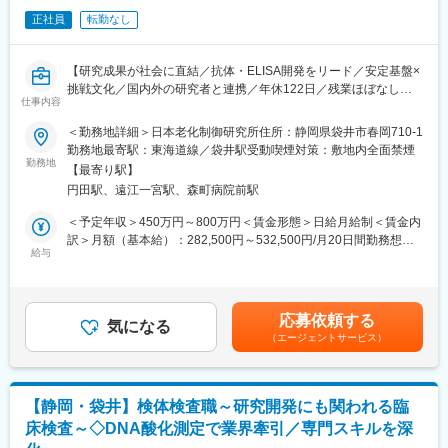
◇安定基盤で腰を据えて働きたい方
テ）など「医療」×「情報」の未来を創る企業として人と健康に貢
正社員
転勤なし
◇経理スキルを広げキャリアを積みたい方
献をしていきます。
◇社会貢献性ある事業を支えたい方
【研究成果が社会に直結／抗体・ELISA開発をリード／安定基盤×
■組織構成
挑戦文化／国内外の研究者と連携／年休122日／残業ほぼなし】
・事務：1名（補助）
仕事内容
・営業部：約5名（30代～40代中心）
～こんな方におススメ！～
＜勤務地詳細＞日本老化制御研究所住所：静岡県袋井市春岡710-1
・落ち着いた雰囲気で、協力体制が整った環境です。
◇研究成果で社会貢献を実感したい方
勤務地最寄駅：東海道線／袋井駅受動喫煙対策：敷地内全面禁煙
◇ELISA・抗体開発でスキルを磨きたい方
勤務地
■同ポジションの魅力：
【最寄り駅】
◇安定企業で腰を据えて働きたい方
◎働きやすい環境
円田駅、遠江一宮駅、森町病院前駅
残業は月平均3時間以内、土日祝休み。転勤もなく、子育て世代や
■事業内容
＜予定年収＞450万円～800万円＜賃金形態＞日給月給制＜賃金内
ライフイベントとの両立も可能です。
「健康貢献」を理念に、老化制御の研究を推進。
訳＞月額（基本給）：282,500円～532,500円/月20日間勤務想定
◎スキルの幅を広げられる
世界初のDNA酸化損傷測定キット開発をはじめ、酸化ストレスや
給与
その他固定手当/月：20,000円＜想定月額＞302,500円～552,500
経理を軸に総務業務まで幅広く経験でき、将来的に決算や海外子
抗酸化分野の研究用試薬を開発・製造・販売。製品は医学・薬
円＜昇給有無＞有＜残業手当＞有＜給与補足＞固定手当内訳：住
会社の経理にも関与。キャリアの広がりを実感できます。
学・食品など多様な研究分野で活用されています。アンテスグル
宅手当15,000円/月、食事手当5,000円/月賃金はあくまでも目安の
ープの一員として、国内外の研究者と連携しながら健康長寿社会
金額であり、選考を通じて上下する可能性があります。月給(月額)
■同社について：
応募依頼する
の実現を目指します。
気になる
は固定手当を含めた表記です。
1985年に創業し、日本老化制御研究所は世界に先駆け、DNA酸化
（エージェントサービス）
損傷測定キットの開発に成功。アンチエイジングなどの分野の研
■業務内容
究用試薬を開発、製造、販売しています。研究・生活・食品まで
老化や酸化ストレスに関連する試薬・キットのELISA開発を担当
幅広い事業を展開するアンテスグループの一員として、安定した
します。研究と製品開発の両軸で科学的知見を深められるポジシ
環境で腰を据えて働けます。
【静岡・袋井】検体検査職～研究開発にも関われる臨
ョンです。
床検査～◇DNA酸化測定で業界牽引／専門スキルを深
◎業務詳細