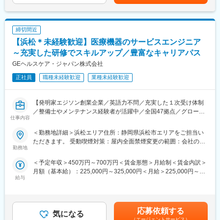
可能性があります。月給(月額)は固定手当を含めた表記です。
っており、夜間の対応につきましては月1, 2回のペースです。一次
対応はコールセンターが行い、現場での対応が必要な場合のみ、
夜間出勤をします。夜間・休日の出勤はスキルを備えられたこと
締切間近
が確認できたのちに入ることになりますので、新人の内から対応
を求められることはありません。
【浜松＊未経験歓迎】医療機器のサービスエンジニア
■サポート体制：不明な点は本部アプリケーションエンジニアおよ
～充実した研修でスキルアップ／豊富なキャリアパス
びテクニカルサポートエンジニアがいるため、最初は専門的な知
GEヘルスケア・ジャパン株式会社
識はそこまで持っていなくても大丈夫です。スキルを備えたあと
は土日（当番制）に呼び出しはありますが一次対応はコールセン
正社員
職種未経験歓迎
業種未経験歓迎
ターが行い、現場での対応が必要な場合のみ、出勤します。また
呼び出し手当、待機手当、時間外出勤手当などはしっかり完備さ
れております。
【発明家エジソン創業企業／英語力不問／充実した１次受け体制
■研修制度：各営業所の先輩社員とOJT形式で半年～1年程度かけ
／整備士やメンテナンス経験者が活躍中／全国47拠点／グローバ
仕事内容
て育成を行います。過去にも未経験の方も多く入社していますの
ルトップシェアの最先端医療機器メーカー】
でご安心ください。
■業務内容：
＜勤務地詳細＞浜松エリア住所：静岡県浜松市エリアをご担当い
■長期的な就業可能：現在は勤続年数20年と在籍している方も多
医療画像診断装置（CT,MRI）、超音波診断装置や麻酔器
ただきます。 受動喫煙対策：屋内全面禁煙変更の範囲：会社の定
数おり年齢層も20歳～50歳とバランスよく活躍しています。自己
（LCS）、生体モニターを展開する同社のサービスステーション
勤務地
める事業所（リモートワーク含む）
都合の退職も3~5％と大手日系メーカーと同様に非常に長く働け
の一員として、下記のような業務をお任せします。
＜予定年収＞450万円～700万円＜賃金形態＞月給制＜賃金内訳＞
る環境です。
・医療装置の保守 修理、点検等メンテナンス
月額（基本給）：225,000円～325,000円＜月給＞225,000円～
■キャリアパス：機械だけでなく電気やIT・科学の知識も身に着け
・機器導入後の技術支援や購入前後のサポート
給与
325,000円＜昇給有無＞有＜残業手当＞有＜給与補足＞※過去のご
ることができます。エンジニアのキャリアパスは無限であり、社
・技術的な問い合わせ対応
経験・スキルにより検討いたします。■昇給：年1回（4月） ■賞
内公募制度によりサービスマネージャーとして現場のマネジメン
※マニュアルは英語ですが、翻訳サービスを用いたり、技術力を身
与：年3回（季節賞与7月・12月、業績賞与翌年3月） 賃金はあく
ト、本社工場での製品開発・改良、サービス体制の仕組み作りな
に着けることで自然と対応が可能になりますのでご安心くださ
までも目安の金額であり、選考を通じて上下する可能性がありま
ど積極的なキャリア構築が可能です。
い。
応募依頼する
気になる
す。賃金はあくまでも目安の金額であり、選考を通じて上下する
■就業環境：年間を通しての残業時間は平均して30～40時間とな
（エージェントサービス）