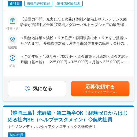
レナフィン」を、現在はアジアを中心に海外展開しています。
正社員
職種未経験歓迎
業種未経験歓迎
【社風・風土】
同社の前身は大正9年に設立された理化学研究所。その頃から受け
【英語力不問／充実した１次受け体制／整備士やメンテナンス経
継がれた真摯で探究心旺盛な風土は今でも変わることはありませ
験者が活躍中／全国47拠点／グローバルトップシェアの最先端医
ん。また、人材育成にも力を入れており、「変革と創造への挑
仕事内容
療機器メーカー】
戦」を念頭に、社員の意欲的な自己啓発に対しても、積極的にサ
■業務内容：
＜勤務地詳細＞浜松エリア住所：静岡県浜松市エリアをご担当い
ポートしています。
医療画像診断装置（CT,MRI）、超音波診断装置や麻酔器
ただきます。 受動喫煙対策：屋内全面禁煙変更の範囲：会社の定
（LCS）、生体モニターを展開する同社のサービスステーション
勤務地
める事業所（リモートワーク含む）
変更の範囲：会社の定める業務
の一員として、下記のような業務をお任せします。
＜予定年収＞450万円～700万円＜賃金形態＞月給制＜賃金内訳＞
・医療装置の保守 修理、点検等メンテナンス
月額（基本給）：225,000円～325,000円＜月給＞225,000円～
・機器導入後の技術支援や購入前後のサポート
給与
325,000円＜昇給有無＞有＜残業手当＞有＜給与補足＞※過去のご
・技術的な問い合わせ対応
経験・スキルにより検討いたします。■昇給：年1回（4月） ■賞
※マニュアルは英語ですが、翻訳サービスを用いたり、技術力を身
与：年3回（季節賞与7月・12月、業績賞与翌年3月） 賃金はあく
に着けることで自然と対応が可能になりますのでご安心くださ
までも目安の金額であり、選考を通じて上下する可能性がありま
い。
応募依頼する
気になる
す。想定年収は各種手当含めた表記となります。賃金はあくまで
■就業環境：年間を通しての残業時間は平均して30～40時間とな
（エージェントサービス）
も目安の金額であり、選考を通じて上下する可能性があります。
っており、夜間の対応につきましては月1, 2回のペースです。一次
月給(月額)は固定手当を含めた表記です。
対応はコールセンターが行い、現場での対応が必要な場合のみ、
夜間出勤をします。夜間・休日の出勤はスキルを備えられたこと
【静岡三島】未経験・第二新卒OK！経験ゼロからはじ
が確認できたのちに入ることになりますので、新人の内から対応
を求められることはありません。
める社内SE（ヘルプデスクメイン）◇契約社員
■サポート体制：不明な点は本部アプリケーションエンジニアおよ
キヤノンメディカルダイアグノスティックス株式会社
びテクニカルサポートエンジニアがいるため、最初は専門的な知
識はそこまで持っていなくても大丈夫です。スキルを備えたあと
契約社員