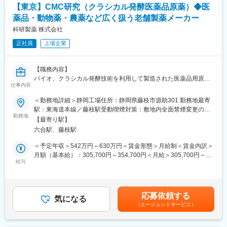
当社は1948年に財団法人理化学研究所を前身として設立された研
研究者の挑戦を支援することで、人々の健康やアンチエイジング
【東京】CMC研究（クラシカル発酵医薬品原薬）◆医
究開発型の製薬企業です。日本初の外用爪白癬治療剤「クレナフ
研究の発展に貢献。
薬品・動物薬・農薬など広く扱う老舗製薬メーカー
ィン」、関節機能改善剤「アルツ」など日本初・世界初となるユ
ニークな製品の提供を通して、患者さんのクオリティ・オブ・ラ
科研製薬 株式会社
◎営業と研究をつなぐ“学術営業”という専門性
イフの向上に努め、人々がより良い人生を送るウェルビーイング
科学的知見を活かして課題を解決し、研究成果を実現に導く。営
正社員
上場企業
への貢献に注力しています。
業でありながら研究者と同じ目線に立てるポジション。
【戦略・ビジョン】
◎安定と働きやすさを両立
【職務内容】
最先端の製品で、『最優』の成果をつくる。世界に存在感を示す
アンテスグループの安定基盤のもと、土日祝休・残業ほぼなし・
バイオ、クラシカル発酵技術を利用して製造された医薬品用原薬
製薬会社になることが私たちのめざす未来です。日本・アメリ
仕事内容
転勤なし。
の安定供給
カ・カナダにおいて共同開発された日本初外用爪白癬治療剤「ク
及びコスト低減を目的とした生産技術研究、新規医薬品用原薬に
＜勤務地詳細＞静岡工場住所：静岡県藤枝市源助301 勤務地最寄
レナフィン」を、現在はアジアを中心に海外展開しています。
関するCMC業務をお任せします。
駅：東海道本線／藤枝駅受動喫煙対策：敷地内全面禁煙変更の範
勤務地
囲：会社の定める事業所
変更の範囲：会社の定める業務
【最寄り駅】
【職務内容詳細】
六合駅、藤枝駅
■生産用微生物の維持改良、製造法の改良によるコスト低減、工場
で発生した諸課題に対する技術支援、医薬品候補（原薬）の評価
＜予定年収＞542万円～630万円＜賃金形態＞月給制＜賃金内訳＞
及び上市へ向けた研究開発
月額（基本給）：305,700円～354,700円＜月給＞305,700円～
■技術検討計画書、報告書の作成など
給与
354,700円＜昇給有無＞有＜残業手当＞有＜給与補足＞■上記年収
構成：月給×12+賞与（6ヶ月分） ※別途 各種手当 残業手当等
【戦略・ビジョン】
が支給。■備考：昇給年1回（4月）、賞与年2回（7月、12月※昨年
最先端の製品で、『最優』の成果をつくる。世界に存在感を示す
実績：6ヶ月分） 賃金はあくまでも目安の金額であり、選考を通
応募依頼する
製薬会社になることが私たちのめざす未来です。日本・アメリ
気になる
じて上下する可能性があります。月給(月額)は固定手当を含めた表
（エージェントサービス）
カ・カナダにおいて共同開発された日本初外用爪白癬治療剤「ク
記です。
レナフィン」を、現在はアジアを中心に海外展開しています。