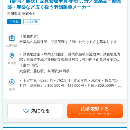
◎安定した経営基盤
【静岡／藤枝】品質管理◆賞与6か月分／医薬品・動物
酸化ストレス・抗酸化性を測定する研究用試薬やELISAキットの
アンテスグループの一員として経営が安定。グループ各社の研
薬・農薬など広く扱う老舗製薬メーカー
営業および学術フォローをお任せします。
究・開発力を活かし、長期的に働ける体制があります。
営業として製品を提案しながら、研究支援のパートナーとして科
科研製薬 株式会社
学的サポートも行うポジションです。
正社員
上場企業
◎業務詳細
・酸化ストレス・抗酸化性を測定するバイオマーカー等、研究用
【業務内容】
試薬の学術営業を担当
医薬品の品質保証・品質管理を担当いただける方を募集します。
・新規顧客への提案および既存取引先（大学・研究所・検査会社
仕事内容
■GMP等の規制・査察対応
など）へのフォロー営業
■分析法技術移転の移転先としての業務
＜勤務地詳細＞静岡工場住所：静岡県藤枝市源助301 勤務地最寄
・自社製品を使った検査を実施し、正しい結果が得られない場合
■試験検査に関わる記録類の作成・確認・承認
駅：東海道本線／藤枝駅受動喫煙対策：敷地内全面禁煙変更の範
は技術的フォローを実施
■各種安定性試験の計画・報告
勤務地
囲：会社の定める事業所
・製品の品質・結果の信頼性を支える顧客対応で、研究現場の課
【最寄り駅】
■逸脱管理、規格外試験結果（OOS）・トレンド外結果（OOT）
題解決をサポート
六合駅、藤枝駅、島田駅(静岡県)
調査、変更管理等の各種GMP文書の作成・確認・承認
・内勤と外勤の割合は6：4を想定
■規制等の教育・訓練の推進
＜予定年収＞622万円～762万円＜賃金形態＞月給制＜賃金内訳＞
■試験検査機器の維持管理
月額（基本給）：350,500円～429,000円＜月給＞350,500円～
試用期間3ヶ月間は知識習得フェーズとして、外勤は行わず電話や
給与
429,000円＜昇給有無＞有＜残業手当＞有＜給与補足＞ご経験に
資料対応中心の営業活動
【組織構成】
応じて検討いたします。■昇給年1回（4月）■賞与年2回（7月・12
■配属先組織名：品質管理室
月／6ヶ月分を想定） 賃金はあくまでも目安の金額であり、選考
■組織構成
■在籍人数：54名（うち派遣社員13名）
を通じて上下する可能性があります。月給(月額)は固定手当を含め
・研究職や技術職と密に連携する営業チーム
応募依頼する
■採用ポジション：実務担当者又はリーダークラスを想定しており
気になる
た表記です。
・少数精鋭で穏やかな雰囲気、知識を共有し合う文化
（エージェントサービス）
ます。
■魅力
【企業概要】
◎研究成果を支える社会的意義の高い仕事