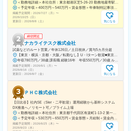
＜勤務地詳細＞本社住所：東京都港区芝5-26-20 勤務地最寄駅：都営大江戸線／大門駅受動喫煙対策：屋内全面禁煙変更の範囲：会社の定める事業所（リモートワーク含む）
ます。過去にも未経験の方も多く入社していますのでご安心くだ
＜予定年収＞400万円～540万円＜賃金形態＞年俸制特記事項なし＜賃金内訳＞年額（基本給）：3,210,000円～4,653,360円固定残業手当/月：65,462円～112,220円（固定残業時間30時間0分/月）超過した時間外労働の残業手当は追加支給＜月額＞332,962円～500,000円（12分割）（一律手当を含む）＜昇給有無＞有＜残業手当＞有賃金はあくまでも目安の金額であり、選考を通じて上下する可能性があります。月給(月額)は固定手当を含めた表記です。
さい。
掲載予定期間：
2026/7/27（月）
〜
2026/10/25（日）
■長期的な就業可能：
気になる
更新日：
2026/8/8（土）
現在は勤続年数20年と在籍している方も多数おり年齢層も20歳～
50歳とバランスよく活躍しています。
締切間近
自己都合の退職も3~5％と大手日系メーカーと同様に非常に長く
働ける環境です。
ナカライテスク株式会社
試薬などのルート営業／年休126日／土日祝休／賞与5カ月分超
■キャリアパス：
【東京・横浜・京都・大阪／転勤なし】U・Iターン歓迎■東京営業所東京都新宿区百人町2-19-13＜アクセス＞JR「新大久保駅」から徒歩6分■横浜営業所神奈川県横浜市中区太田町6-84-2 大樹生命横浜桜木町ビル1F＜アクセス＞横浜高速鉄道「馬車道駅」から徒歩3分JR「桜木町駅」から徒歩7分■本社営業所（京都市）京都市中京区二条通烏丸西入東玉屋町498＜アクセス＞地下鉄 烏丸線「烏丸御池駅」から徒歩5分■大阪営業所大阪府吹田市出口町4-1＜アクセス＞JR「吹田駅」から徒歩8分※原則、転居を伴う転勤はありません。※受動喫煙対策：屋内全面禁煙（屋上に喫煙スペースあり）
機械だけでなく電気やITの知識も身に着けることができます。
年収780万円／38歳 課長職 経験16年 年収550万円／30歳 ルート営業職 経験8年
エンジニアのキャリアパスは無限であり、社内公募制度によりサ
掲載予定期間：
2026/6/1（月）
〜
ービスマネージャーとして現場のマネジメント、本社工場での製
2026/8/16（日）
品開発・改良、サービス体制の仕組み作りなどキャリア構築が可
気になる
更新日：
2026/8/7（金）
能です。
変更の範囲：会社の定める業務
ＰＨＣ株式会社
【日比谷】社内SE（SIer・二卒歓迎）運用経験から基幹システム
DX推進へ／リモート可／プライム上場
＜勤務地詳細＞本社住所：東京都千代田区有楽町1-13-2 第一生命日比谷ファースト15F受動喫煙対策：屋内全面禁煙変更の範囲：会社の定める事業所（リモートワーク含む）
＜予定年収＞530万円～650万円＜賃金形態＞月給制＜賃金内訳＞月額（基本給）：284,000円～345,000円＜月給＞284,000円～345,000円＜昇給有無＞有＜残業手当＞有＜給与補足＞※当社給与規定により、経験・スキル等を考慮した上で決定いたします。賃金はあくまでも目安の金額であり、選考を通じて上下する可能性があります。月給(月額)は固定手当を含めた表記です。
掲載予定期間：
2026/6/25（木）
〜
2026/9/23（水）