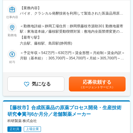
ヘルプデスク業務が中心となります。
【業務内容】
バイオ、クラシカル発酵技術を利用して製造された医薬品用原薬
■組織構成：
仕事内容
の安定供給
グループ長：男性
及びコスト低減を目的とした生産技術研究、新規医薬品用原薬に
グループメンバー：40代／男女1名ずつ
＜勤務地詳細＞静岡工場住所：静岡県藤枝市源助301 勤務地最寄
関するCMC業務をお任せします。
駅：東海道本線／藤枝駅受動喫煙対策：敷地内全面禁煙変更の範
■キャッチアップについて：
勤務地
囲：会社の定める事業所
【最寄り駅】
【業務詳細】
ご入社後は、現在女性メンバーが担当しているヘルプデスク業務
六合駅、藤枝駅、島田駅(静岡県)
■生産用微生物の維持改良、製造法の改良によるコスト低減、工場
をメインで担当していただく予定です。
で発生した諸課題に対する技術支援、医薬品候補（原薬）の評価
そのため、この女性メンバーから引継ぎを含めOJT形式で、業務
＜予定年収＞542万円～630万円＜賃金形態＞月給制＜賃金内訳＞
及び上市へ向けた研究開発
を覚えていただきます。
月額（基本給）：305,700円～354,700円＜月給＞305,700円～
■技術検討計画書、報告書の作成など
※ご入社後一番関わりの多くなると予想されるこの方は、お話も上
給与
354,700円＜昇給有無＞有＜残業手当＞有＜給与補足＞ご経験に
手でご質問にも丁寧に答えていただける安心感と頼りがいのある
応じて検討いたします。■昇給年1回（4月）■賞与年2回（7月・12
【組織構成】
お人柄です！
月／6ヶ月分を想定） 賃金はあくまでも目安の金額であり、選考
■配属先組織名：CMCセンター原薬部第
を通じて上下する可能性があります。月給(月額)は固定手当を含め
応募依頼する
■在籍人数：18名（第１Gプロセス合成系10名、第２Gバイオ系7
■当社の特徴：
気になる
た表記です。
（エージェントサービス）
名）
皆さんは「臨床検査」あるいは「体外診断用医薬品」と聞いて何
をイメージしますか？日常生活の中ではほとんど馴染みが無いか
【企業概要】
もしれません。しかし臨床検査は、人々の健康を担うため重要な
当社は1948年に財団法人理化学研究所を前身として設立された研
役割を果たしているのです。
【藤枝市】合成医薬品の原薬プロセス開発・生産技術
究開発型の製薬企業です。日本初の外用爪白癬治療剤「クレナフ
弊社は世界で初めて総コレステロールの酵素的測定試薬を世に送
研究◆賞与6か月分／老舗製薬メーカー
ィン」、関節機能改善剤「アルツ」など日本初・世界初となるユ
り出して以来、体外診断用医薬品および検査機器のリーディング
ニークな製品の提供を通して、患者さんのクオリティ・オブ・ラ
科研製薬 株式会社
カンパニーとして世界の人々の健康と豊かさに貢献し続けていま
イフの向上に努め、人々がより良い人生を送るウェルビーイング
す。
正社員
上場企業
への貢献に注力しています。
「酵素」と「抗体」をコアテクノロジーとし、脂質領域のパイオ