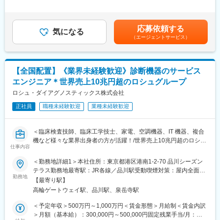
ない医師やその他医療関係者に対して最新の学術情報の伝達が求
＞有＜残業手当＞無＜給与補足＞月給340,000円～（基本給
■アルケアについて：
められる非常にやりがいがあります。
300,000円、諸手当40,000円～を含む/月）■季節賞与：年2回（7
「医療者の負担を軽くしたい」「患者さんにより良い医療を届け
月、12月）■業績賞与：年1回（3月）※会社業績及び個人業績のタ
たい」という想いから、70年前に国内初の“スピードギプス”を開
応募依頼する
■PET検査：
気になる
ーゲット100％達成の場合支給■昇給：年1回※深夜就業した場合
発。
（エージェントサービス）
PET検査は、現在注目されている、がんの診断・早期発見を可能
は、別途深夜手当支給賃金はあくまでも目安の金額であり、選考
看護師が時間をかけて作らなければならなかったギプス包帯を革
にした画期的な診断法です。この分野はこれまで難しい分野と言
を通じて上下する可能性があります。月給(月額)は固定手当を含め
新し、日本の骨折治療にイノベーションを起こしました。
われてきましたが、医療費の高騰が叫ばれている昨今、早期から
た表記です。
その“現場に寄り添う精神”は今も変わらず、助け合いの文化と患者
の治療が益々重要視されている中で高い注目を集めています。
さんへの真摯な姿勢が根付いた会社です。
【全国配置】《業界未経験歓迎》診断機器のサービス
エンジニア＊世界売上10兆円超のロシュグループ
■事業：
変更の範囲：会社の定める業務
主な事業分野であるSPECT・PETと呼ばれる核医学検査は、生体
ロシュ・ダイアグノスティックス株式会社
内の微妙な変化をとらえて画像化する「分子イメージング」とい
正社員
職種未経験歓迎
業種未経験歓迎
う技術であり、医療課題の克服に幅広く力を発揮できる可能性が
あります。特にPET検査はがん診療になくてはならないツールと
なりましたが、当社は2005年に国内初のPET検査用放射性医薬品
＜臨床検査技師、臨床工学技士、家電、空調機器、IT 機器、複合
の承認を取得し、現在は全国11か所の製造拠点のもと安定供給体
機など様々な業界出身者の方が活躍！/世界売上10兆円超のロシュ
制を整えております。
仕事内容
グループ/PCR検査を開発したメーカー/キャリア入社6割/月平均残
業20時間/夜間呼び出しほとんどなし/直行直属/研修体制充実＞
＜勤務地詳細1＞本社住所：東京都港区港南1-2-70 品川シーズン
【業務内容】
テラス勤務地最寄駅：JR各線／品川駅受動喫煙対策：屋内全面禁
■最新の学術情報の伝達：
■求人概要：
勤務地
煙＜勤務地詳細2＞全国（エリア確約不可）住所：全国いずれかの
核医学における最新の学術情報を伝達することが、同社のMRに与
【最寄り駅】
フィールドサービスエンジニア職として、当社製品の新規据付、
配属となります。 受動喫煙対策：敷地内喫煙可能場所あり変更の
えられた最大のミッションです。病院スタッフを対象にした説明
高輪ゲートウェイ駅、品川駅、泉岳寺駅
保守点検をお任せいたします。コロナ禍以降、医療や検査の意義
範囲：会社の定める事業所（リモートワーク含む）
会の開催、検査データの解析方法のアドバイスも行います。
が更に高まりニーズが増加する中での増員採用となります。社会
＜予定年収＞500万円～1,000万円＜賃金形態＞月給制＜賃金内訳
貢献、顧客への価値向上意識が高く、自身の専門性を高めたい方
＞月額（基本給）：300,000円～500,000円固定残業手当/月：
■講演会の開催：