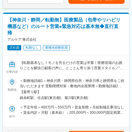
可能性があります。月給(月額)は固定手当を含めた表記です。
変更の範囲：会社の定める業務
っており、夜間の対応につきましては月1, 2回のペースです。一次
対応はコールセンターが行い、現場での対応が必要な場合のみ、
夜間出勤をします。夜間・休日の出勤はスキルを備えられたこと
【神奈川・静岡／転勤無】医療製品（包帯やリハビリ
が確認できたのちに入ることになりますので、新人の内から対応
を求められることはありません。
機器など）のルート営業※緊急対応は基本無◆直行直
■サポート体制：不明な点は本部アプリケーションエンジニアおよ
帰
びテクニカルサポートエンジニアがいるため、最初は専門的な知
アルケア 株式会社
識はそこまで持っていなくても大丈夫です。スキルを備えたあと
は土日（当番制）に呼び出しはありますが一次対応はコールセン
正社員
転勤なし
業種未経験歓迎
ターが行い、現場での対応が必要な場合のみ、出勤します。また
呼び出し手当、待機手当、時間外出勤手当などはしっかり完備さ
れております。
【転勤基本なし！モノを売るだけの営業は卒業！医療現場のお困
■研修制度：各営業所の先輩社員とOJT形式で半年～1年程度かけ
りごとを解決◎顧客の声に、とことん寄り添う営業スタイル／“ベ
仕事内容
て育成を行います。過去にも未経験の方も多く入社していますの
ストなケア”を考え抜き、医療現場と向き合う企業】
でご安心ください。
＜勤務地詳細1＞神奈川県・静岡県住所：神奈川県と静岡県をご担
■長期的な就業可能：現在は勤続年数20年と在籍している方も多
■仕事内容：
当いただきます 受動喫煙対策：敷地内全面禁煙＜勤務地詳細2＞
数おり年齢層も20歳～50歳とバランスよく活躍しています。自己
担当エリアの医療機関および販売代理店に対し提案活動を担って
勤務地
東京営業所住所：東京都墨田区錦糸1-2-1 アルカセントラル19F勤
【最寄り駅】
都合の退職も3~5％と大手日系メーカーと同様に非常に長く働け
いただきます。ギプスや包帯、スキンケア製品等の消耗品から、
務地最寄駅：各線／錦糸町駅受動喫煙対策：屋内全面禁煙変更の
錦糸町駅、住吉駅(東京都)、菊川駅(東京都)
る環境です。
リハビリ機器、超音波画像診断装置など、アルケアが扱っている
範囲：会社の定める事業所（リモートワーク含む）
■キャリアパス：機械だけでなく電気やIT・科学の知識も身に着け
全製品を幅広くご提案いただくことができます。
＜予定年収＞400万円～550万円＜賃金形態＞月給制補足事項なし
ることができます。エンジニアのキャリアパスは無限であり、社
※出張もしくは日帰りにて担当エリアをお持ちいただきます。直行
＜賃金内訳＞月額（基本給）：205,000円～300,000円固定残業手
内公募制度によりサービスマネージャーとして現場のマネジメン
直帰も可能。
給与
当/月：25,000円～50,000円（固定残業時間18時間0分/月）超過し
ト、本社工場での製品開発・改良、サービス体制の仕組み作りな
※製品知識は入社後に身に着けていただきますのでご安心ください
た時間外労働の残業手当は追加支給＜月給＞230,000円～350,000
ど積極的なキャリア構築が可能です。
円（一律手当を含む）＜昇給有無＞有＜残業手当＞有＜給与補足
■入社後の研修体制：