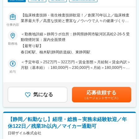
【戦略・ビジョン】
最先端の製品で、『最優』の成果をつくる。世界に存在感を示す
製薬会社になることが私たちのめざす未来です。日本・アメリ
【臨床検査技師・衛生検査技師歓迎！／創業70年以上／臨床検査
カ・カナダにおいて共同開発された日本初外用爪白癬治療剤「ク
業界最大手／高度な技術と豊富なノウハウで人々の健康づくりに
レナフィン」を、現在はアジアを中心に海外展開しています。
仕事内容
貢献しています】
＜勤務地詳細＞静岡ラボ住所：静岡県静岡市駿河区高松2-26-5 受
変更の範囲：会社の定める業務
■業務内容：
動喫煙対策：屋内全面禁煙
営業所に常駐していただき、医療機関から回収した検体を仕分け
勤務地
【最寄り駅】
や管理を行っていただきます。
春日町駅、柚木駅(静岡鉄道線)、東静岡駅
・検体の血清分離および仕分け管理
・関係書類のチェック、管理
＜予定年収＞252万円～322万円＜賃金形態＞月給制＜賃金内訳＞
・検体集荷業務のサポート
月額（基本給）：180,000円～230,000円＜月給＞180,000円～
・事務的作業など
給与
230,000円＜昇給有無＞有＜残業手当＞有＜給与補足＞※準社員と
しての採用となります・賞与：年2回・昇給：1月 賃金はあくま
※正社員登用制度もございます！（登用実績多数あり！）
でも目安の金額であり、選考を通じて上下する可能性がありま
す。月給(月額)は固定手当を含めた表記です。
応募依頼する
■働き方：
気になる
（エージェントサービス）
残業はほぼありませんので定時帰り可能！
シフトは前月に提出して決めていきます。
お休み希望があれば遠慮なく出してくださいね！
GW・年末年始はお休み、夏季休暇も毎年5日付与しますのでワー
【静岡／転勤なし】経理・総務～実務未経験歓迎／年
クライフバランスも充実！
休122日／残業3h以内／マイカー通勤可
（日祝休み／土曜はシフトで回して勤務いただきます。土曜出社
分は平日にお休みを取っていただきます。）
日研ザイル株式会社