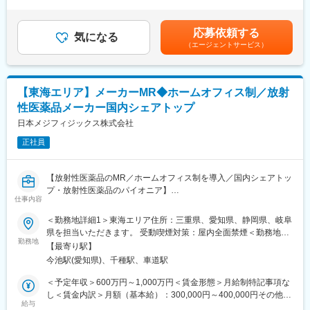
し、現在では石膏ギプス包帯のスタンダードとなっています。こ
た時間外労働の残業手当は追加支給＜月給＞230,000円～350,000
キンケア製品などの消耗品から、リハビリ機器、超音波画像診断
の開発に込められた創業者や社員の志が、アルケアの全ての原点
円（一律手当を含む）＜昇給有無＞有＜残業手当＞有＜給与補足
装置まで幅広い製品をご提案いただきます。売上に縛られるので
です。
＞※固定残業代は外勤手当として支給いたします。※ご経験・スキ
応募依頼する
はなく、“医療現場にとって最適なケアは何か”を軸に提案できるの
気になる
ルを考慮し、社内規定により決定いたします。■昇給：年1回（7
（エージェントサービス）
が最大の魅力であり、医療現場経験のある方の視点は大きな強み
変更の範囲：会社の定める業務
月）■賞与：年2回（3月・9月／※過去実績：4.4ヶ月）賃金はあく
となります。
までも目安の金額であり、選考を通じて上下する可能性がありま
※出張もしくは日帰りにて担当エリアをお持ちいただきます。直行
す。月給(月額)は固定手当を含めた表記です。
直帰も可能。
【東海エリア】メーカーMR◆ホームオフィス制／放射
※医療機器の知識・営業経験は入社後に丁寧にお教えしますのでご
性医薬品メーカー国内シェアトップ
安心ください。
日本メジフィジックス株式会社
■研修体制：
正社員
入社時研修＋配属後のOJTで、未経験からでもしっかり成長でき
る環境です。
業界未経験者や元医療従事者の入社実績もあり、階層別研修やス
【放射性医薬品のMR／ホームオフィス制を導入／国内シェアトッ
キルアップ研修も豊富。着実に営業として専門性を高められま
プ・放射性医薬品のパイオニア】
す。
仕事内容
【はじめに】
＜勤務地詳細1＞東海エリア住所：三重県、愛知県、静岡県、岐阜
■働きやすさ：
今回は、放射性医薬品（診断薬）のMRを募集します。SPECT検
県を担当いただきます。 受動喫煙対策：屋内全面禁煙＜勤務地詳
・残業月平均20h程度
査やPET検査を中心とした核医学と呼ばれる画像診断に関わる
勤務地
細2＞名古屋支店住所：愛知県名古屋市千種区内山3丁目7番3号
・土日祝休み／年間休日124日(2025年度実績)
【最寄り駅】
「放射性医薬品」の情報提供を行います。
（ＮＴＰプラザ千種内山5階）勤務地最寄駅：名古屋市営地下鉄東
・緊急対応は基本なし
今池駅(愛知県)、千種駅、車道駅
山線／今池駅受動喫煙対策：屋内全面禁煙変更の範囲：会社の定
・会社都合の転勤なし
【魅力ポイント】
める事業所（リモートワーク含む）
＜予定年収＞600万円～1,000万円＜賃金形態＞月給制特記事項な
・住宅手当・扶養手当あり
■やりがい：
し＜賃金内訳＞月額（基本給）：300,000円～400,000円その他固
・産休育休：女性取得率100%、男性も多数取得
国内シェアトップではありますが、核医学についてあまりご存じ
給与
定手当/月：40,000円＜月給＞340,000円～440,000円＜昇給有無