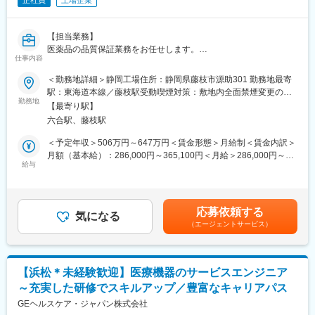
正社員
上場企業
【担当業務】
医薬品の品質保証業務をお任せします。
仕事内容
■GMP等の規制・査察対応
■品質マネジメントシステムの維持・管理
＜勤務地詳細＞静岡工場住所：静岡県藤枝市源助301 勤務地最寄
■各種文書・記録類の管理
駅：東海道本線／藤枝駅受動喫煙対策：敷地内全面禁煙変更の範
■原材料等の供給業者管理
勤務地
囲：会社の定める事業所
【最寄り駅】
■規制等の教育・訓練の推進
六合駅、藤枝駅
■製品の出荷承認
■品質記録の確認・承認
＜予定年収＞506万円～647万円＜賃金形態＞月給制＜賃金内訳＞
月額（基本給）：286,000円～365,100円＜月給＞286,000円～
【組織について】
給与
365,100円＜昇給有無＞有＜残業手当＞有＜給与補足＞■昇給：年
■配属先組織名：品質管理室
1回（4月）■賞与：年2回（7月、12月※2021年度：6ヶ月分） 賃
■在籍人数：59名（うち派遣社員15名）
金はあくまでも目安の金額であり、選考を通じて上下する可能性
があります。月給(月額)は固定手当を含めた表記です。
応募依頼する
【このような方を歓迎致します】
気になる
（エージェントサービス）
■活発な対話・議論を通じて、職場を盛り上げてくださる方
■関連部署との連携を積極的に実施する方
【戦略・ビジョン】
【浜松＊未経験歓迎】医療機器のサービスエンジニア
最先端の製品で、『最優』の成果をつくる。世界に存在感を示す
～充実した研修でスキルアップ／豊富なキャリアパス
製薬会社になることが私たちのめざす未来です。日本・アメリ
カ・カナダにおいて共同開発された日本初外用爪白癬治療剤「ク
GEヘルスケア・ジャパン株式会社