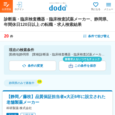
会員登録
ログイン
気になる
メニュー
診断薬・臨床検査機器・臨床検査試薬メーカー、静岡県、
年間休日120日以上
の転職・求人検索結果
20
条件で並び替え
件
現在の検索条件
[勤務地]静岡県 [業種]診断薬・臨床検査機器・臨床検査試薬メーカー-医薬品・医療機器・ライフサイエンス・医療系サービス [こだわり条件ピックアップ]年間休日120日以上 [詳細条件](休日・働き方)年間休日120日以上
新着求人をいつでもチェック
条件の変更
この条件を保存
静岡県
のみで募集中
【静岡／藤枝】品質保証担当者※大正6年に設立された
老舗製薬メーカー
科研製薬 株式会社