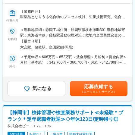
ニアとしてあり続ける「生化学分野」、医療現場のニーズを見据
【戦略・ビジョン】
えて幅広く商品を取り揃えている「免疫分野」、これらを重点領
【業務内容】
最先端の製品で、『最優』の成果をつくる。世界に存在感を示す
域として医療サービスの向上に寄与しています。
医薬品となりうる化合物のプロセス検討、生産技術研究、化合物
製薬会社になることが私たちのめざす未来です。日本・アメリ
仕事内容
の製造（自社・委託）対応、申請書作成及び市販後製品への対応
カ・カナダにおいて共同開発された日本初外用爪白癬治療剤「ク
変更の範囲：会社の定める業務
業務をお任せします。
＜勤務地詳細＞静岡工場住所：静岡県藤枝市源助301 勤務地最寄
レナフィン」を、現在はアジアを中心に海外展開しています。
駅：東海道本線／藤枝駅受動喫煙対策：敷地内全面禁煙変更の範
【業務詳細】
勤務地
囲：会社の定める事業所
変更の範囲：会社の定める業務
【最寄り駅】
■化合物の合成
六合駅、藤枝駅、島田駅(静岡県)
■合成法の立案・合成法検討（スケールアップ検討）を含む・技術
検討計画書、報告書の作成など
＜予定年収＞608万円～652万円＜賃金形態＞月給制＜賃金内訳＞
月額（基本給）：342,700円～366,700円＜月給＞342,700円～
【組織構成】
給与
366,700円＜昇給有無＞有＜残業手当＞有＜給与補足＞ご経験に
■配属先組織名：CMCセンター原薬部
応じて検討いたします。■昇給年1回（4月）■賞与年2回（7月・12
■在籍人数：18名（第１Gプロセス合成系10名、第２Gバイオ系7
月／6ヶ月分を想定） 賃金はあくまでも目安の金額であり、選考
名）
を通じて上下する可能性があります。月給(月額)は固定手当を含め
応募依頼する
気になる
た表記です。
（エージェントサービス）
【企業概要】
当社は1948年に財団法人理化学研究所を前身として設立された研
究開発型の製薬企業です。日本初の外用爪白癬治療剤「クレナフ
ィン」、関節機能改善剤「アルツ」など日本初・世界初となるユ
【静岡市】検体管理や検査業務サポート≪未経験＊ブ
ニークな製品の提供を通して、患者さんのクオリティ・オブ・ラ
ランク＊定年退職者歓迎≫◇年休123日/定時帰り◎
イフの向上に努め、人々がより良い人生を送るウェルビーイング
への貢献に注力しています。
株式会社ビー・エム・エル
契約社員
転勤なし
上場企業
職種未経験歓迎