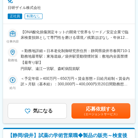
化
・ELISA・抗体の改良および新規開発
・抗体関連原料の管理・調達・品質管理
日研ザイル株式会社
・データ分析、成果発表（学会・論文等）
正社員
転勤なし
・研究用試薬の製造・検証プロセスへの参画
■組織構成
【DNA酸化損傷測定キットの開発で世界をリード／安定企業で臨
床検査技師として専門性を磨ける環境／残業ほぼなし・年休122
・部署人数：約10名（研究職中心）
仕事内容
日／社会貢献性の高い研究領域／幅広い分析業務に携われる】
・平均年齢：30代後半
・男女比：おおよそ5：5／落ち着いた雰囲気
＜勤務地詳細＞日本老化制御研究所住所：静岡県袋井市春岡710-1
～こんな方におススメ！～
勤務地最寄駅：東海道線／袋井駅受動喫煙対策：敷地内全面禁煙
◇ルーチン検査だけでなく研究的な業務にも携わりたい方
勤務地
■魅力
【最寄り駅】
◇臨床検査技師として専門性を深めながら長く働きたい方
◎世界初技術を扱う研究開発環境
円田駅、遠江一宮駅、森町病院前駅
◇医療・健康分野の社会貢献に興味がある方
DNA酸化損傷測定キットの開発に世界で初めて成功。国内外の研
究者から高く評価されています。
＜予定年収＞400万円～650万円＜賃金形態＞日給月給制＜賃金内
■事業内容
訳＞月額（基本給）：300,000円～400,000円/月20日間勤務想定
健康貢献を理念に、老化制御・酸化ストレスの研究を行う企業で
給与
◎ELISA開発の幅広い工程に関与
その他固定手当/月：20,000円＜想定月額＞320,000円～420,000
す。世界で初めてDNA酸化損傷測定キットを開発し、医学・薬
抗体設計から検証までを一貫して担当。既製キットの最適化やカ
円＜昇給有無＞有＜残業手当＞有＜給与補足＞給与詳細は前職・
学・生化学・食品など幅広い分野に試薬を提供。研究用試薬の開
スタム開発など、自社内で裁量を持てます。
経験を踏まえて当社規定により決定します。■固定手当：住宅手当
発と受託検査事業を両軸に展開し、アンチエイジング研究を通じ
15000円、食事手当5000円■賞与：年2回（7月・12月）賃金はあ
応募依頼する
て人々の健康に貢献しています。
気になる
◎社会貢献性の高い研究テーマ
くまでも目安の金額であり、選考を通じて上下する可能性があり
（エージェントサービス）
酸化ストレス・抗酸化分野の研究を通じて、アンチエイジングや
ます。月給(月額)は固定手当を含めた表記です。
■業務内容
疾病予防に寄与。研究成果が人々の健康に直結します。
臨床検査技師として、受託検査事業における検体検査業務をお任
せします。
◎安定した経営と働きやすさ
【静岡/袋井】試薬の学術営業職◆製品の販売～検査後
◎業務詳細