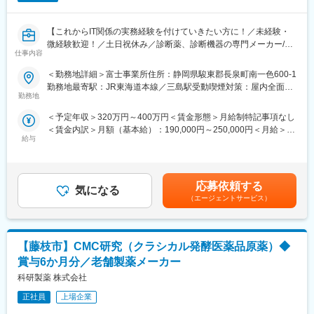
は土日（当番制）に呼び出しはありますが一次対応はコールセン
ターが行い、現場での対応が必要な場合のみ、出勤します。また
【これからIT関係の実務経験を付けていきたい方に！／未経験・
呼び出し手当、待機手当、時間外出勤手当などはしっかり完備さ
微経験歓迎！／土日祝休み／診断薬、診断機器の専門メーカー/臨
れております。
仕事内容
床検査試薬および検査機器のリーディングカンパニー】
■研修制度：各営業所の先輩社員とOJT形式で半年～1年程度かけ
て育成を行います。過去にも未経験の方も多く入社していますの
＜勤務地詳細＞富士事業所住所：静岡県駿東郡長泉町南一色600-1
■ポジションについて：
でご安心ください。
勤務地最寄駅：JR東海道本線／三島駅受動喫煙対策：屋内全面禁
同ポジションはインフラ、アプリ、ヘルプデスクなどで縦割りで
■長期的な就業可能：現在は勤続年数20年と在籍している方も多
勤務地
煙変更の範囲：会社の定める事業所
業務を分けておらずはなく誰もが同じ品質にて業務ができる環境
数おり年齢層も20歳～50歳とバランスよく活躍しています。自己
＜予定年収＞320万円～400万円＜賃金形態＞月給制特記事項なし
です。
都合の退職も3~5％と大手日系メーカーと同様に非常に長く働け
＜賃金内訳＞月額（基本給）：190,000円～250,000円＜月給＞
採用背景は組織強化のための募集となります。
る環境です。
給与
190,000円～250,000円＜昇給有無＞有＜残業手当＞有＜給与補足
■キャリアパス：機械だけでなく電気やIT・科学の知識も身に着け
＞※給与詳細は前職やご経験を考慮して決定します。■昇給：年1
■業務詳細：
ることができます。エンジニアのキャリアパスは無限であり、社
回（4月）■賞与：年2回（6月・12月）賃金はあくまでも目安の金
ITグループメンバーとして下記業務に携わっていただきます。
内公募制度によりサービスマネージャーとして現場のマネジメン
額であり、選考を通じて上下する可能性があります。月給(月額)は
・社内PCのセットアップ・交換
ト、本社工場での製品開発・改良、サービス体制の仕組み作りな
応募依頼する
気になる
固定手当を含めた表記です。
・社内OAヘルプデスク・親会社へのエスカレーション
ど積極的なキャリア構築が可能です。
（エージェントサービス）
・IT関連の社内申請業務
・利用者向け操作マニュアルの作成
変更の範囲：会社の定める業務
・業務効率化ツールの社内展開
【藤枝市】CMC研究（クラシカル発酵医薬品原薬）◆
・情報セキュリティに関する対応
(将来的には)
賞与6か月分／老舗製薬メーカー
・社内業務システムの運用・保守
科研製薬 株式会社
・外部委託業者との交渉・折衝・調整
正社員
上場企業
■業務割合：