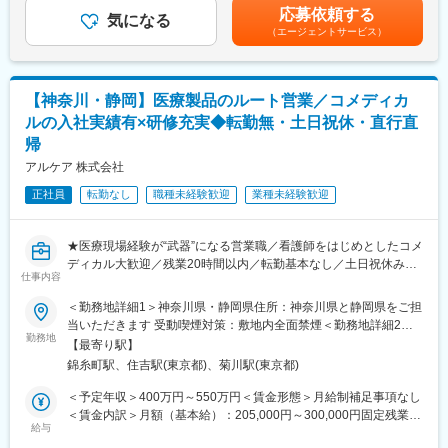
＞※固定残業代は外勤手当として支給いたします。※ご経験・スキ
応募依頼する
変更の範囲：会社の定める業務
入社時の研修と、現場配属後のOJTを実施します。異業界からの
気になる
ルを考慮し、社内規定により決定いたします。■昇給：年1回（7
（エージェントサービス）
中途入社者も多く、安心できる教育体制を整えています。また、
月）■賞与：年2回（3月・9月／※過去実績：4.4ヶ月）賃金はあく
各階層別に分けたスキルアップ研修も用意しております。
までも目安の金額であり、選考を通じて上下する可能性がありま
す。月給(月額)は固定手当を含めた表記です。
■働きやすい環境：
【神奈川・静岡】医療製品のルート営業／コメディカ
・残業：平均20時間程度
ルの入社実績有×研修充実◆転勤無・土日祝休・直行直
・土日祝休み・年休124日(2025年度実績)
帰
・緊急対応：基本なし
・転勤：希望勤務地制度が設けられており、個人の意に反する転
アルケア 株式会社
勤はありません
正社員
転勤なし
職種未経験歓迎
業種未経験歓迎
・福利厚生：扶養手当、住宅手当あり（社内規定に基づき支給）
・産休・育休制度：女性社員の取得率100％、男性社員も複数名
取得実績あり
★医療現場経験が“武器”になる営業職／看護師をはじめとしたコメ
ディカル大歓迎／残業20時間以内／転勤基本なし／土日祝休み／
■アルケアについて：
仕事内容
直行直帰／福利厚生◎／教育・研修制度充実／男性の育休取得実
同社は「人の役に立ちたい」「医療に貢献したい」という思いや
績あり★
りを持った社員が活躍しており、お互いに助け合う風土が根付い
＜勤務地詳細1＞神奈川県・静岡県住所：神奈川県と静岡県をご担
ています。
当いただきます 受動喫煙対策：敷地内全面禁煙＜勤務地詳細2＞
患者さんと現場に寄り添える営業として、医療の課題を本気で解
勤務地
今から70年近く前、病院で骨折治療をする際には、看護師の方が
東京営業所住所：東京都墨田区錦糸1-2-1 アルカセントラル19F勤
【最寄り駅】
決する仕事です。転勤は原則なく、働きやすさも抜群。社員を大
数時間かけて包帯に石膏を塗り込む「ギプス包帯」を作っていま
務地最寄駅：各線／錦糸町駅受動喫煙対策：屋内全面禁煙変更の
錦糸町駅、住吉駅(東京都)、菊川駅(東京都)
切にする日系ホワイト企業で、医療の未来づくりに貢献しません
した。
範囲：会社の定める事業所（リモートワーク含む）
か？
「看護師の方の負担を軽くしたい」、「患者さんが早く治療を受
＜予定年収＞400万円～550万円＜賃金形態＞月給制補足事項なし
けられるようにしたい」という想いから、国内初の「スピードギ
＜賃金内訳＞月額（基本給）：205,000円～300,000円固定残業手
■仕事内容：
給与
プスの開発に成功。骨折治療に大きなイノベーションをもたら
当/月：25,000円～50,000円（固定残業時間18時間0分/月）超過し
担当エリアの医療機関や販売代理店に対して、ギプスや包帯、ス