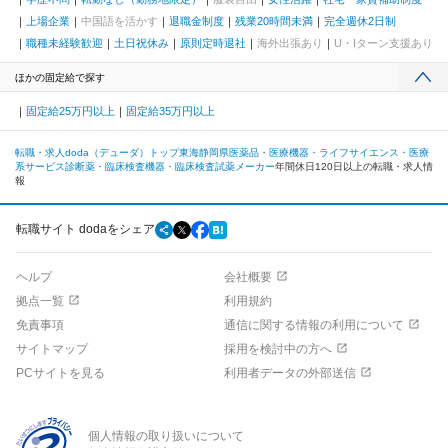
上場企業
中国語を活かす
退職金制度
残業20時間未満
完全週休2日制
職種未経験歓迎
土日祝休み
原則定時退社
海外出張あり
U・Iターン支援あり
ほかの固定給で探す
固定給25万円以上
固定給35万円以上
転職・求人doda（デューダ）トップ
東海
静岡県
医薬品・医療機器・ライフサイエンス・医療
系サービス
診断薬・臨床検査機器・臨床検査試薬メーカー
年間休日120日以上の転職・求人情
報
転職サイト dodaをシェア
ヘルプ
会社概要
拠点一覧
利用規約
免責事項
通信に関する情報の利用について
サイトマップ
採用を検討中の方へ
PCサイトを見る
利用者データの外部送信
個人情報の取り扱いについて