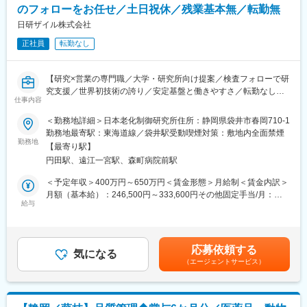
アンテスグループの安定基盤のもと、転勤なし・正社員採用。研
のフォローをお任せ／土日祝休／残業基本無／転勤無
・ELISAによる分析業務（血液・尿などの生体試料）
究に専念できる環境です。
・HPLC分析、自動分析装置を用いた生化学検査
日研ザイル株式会社
・検査結果報告書の作成、データ管理
正社員
転勤なし
・分析に関する問い合わせ対応
・新規分析項目の開発・検討
【研究×営業の専門職／大学・研究所向け提案／検査フォローで研
※同社の主力製品であるDNA酸化損傷測定キットを活用した、研
究支援／世界初技術の誇り／安定基盤と働きやすさ／転勤なし／
究寄りの検査も行います。
仕事内容
年休122日／残業少なめ】
＜勤務地詳細＞日本老化制御研究所住所：静岡県袋井市春岡710-1
■組織構成
～こんな方におススメ！～
勤務地最寄駅：東海道線／袋井駅受動喫煙対策：敷地内全面禁煙
・配属先：日本老化制御研究所（袋井市）
勤務地
・部門人数：約5名（20～40代中心）
【最寄り駅】
◇科学的知識を活かしながら営業をしたい方
・風通しがよく、分析・開発部門とも連携しながら働ける環境で
円田駅、遠江一宮駅、森町病院前駅
◇研究者と近い距離で社会貢献を実感したい方
す。
◇腰を据えて専門性を深めたい方
＜予定年収＞400万円～650万円＜賃金形態＞月給制＜賃金内訳＞
月額（基本給）：246,500円～333,600円その他固定手当/月：
■魅力
■事業内容
給与
20,000円固定残業手当/月：36,000円～48,900円（固定残業時間
◎研究型検査の面白さ
「健康貢献」を理念に、老化制御の研究に取り組む同社。世界に
20時間0分/月）超過した時間外労働の残業手当は追加支給＜月給
単なるルーチン業務ではなく、酸化ストレスなど先端分野に触れ
先駆けてDNA酸化損傷測定キットを開発し、酸化ストレスや抗酸
＞302,500円～402,500円（一律手当を含む）＜昇給有無＞有＜残
られるため、臨床検査技師としての専門性を高められます。
化分野の研究用試薬を国内外の研究機関に提供。医学・薬学・生
業手当＞有＜給与補足＞固定手当内訳：住宅手当15,000円/月、食
応募依頼する
化学・食品など多分野で利用され、健康長寿社会の実現に寄与し
気になる
事手当5,000円/月賃金はあくまでも目安の金額であり、選考を通
◎ワークライフバランス
（エージェントサービス）
ています。アンテスグループの一員として安定した経営基盤を誇
じて上下する可能性があります。月給(月額)は固定手当を含めた表
残業はほぼなく、年間休日122日。定時で帰れる日も多く、家庭
ります。
記です。
や自分の時間を大切にできます。
■業務内容