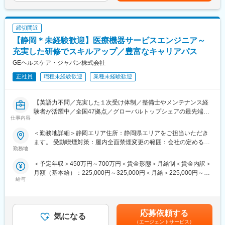
力できる方
・医薬品の承認取得に向け、必要な検討、文書作成について、
常に納期を意識して取り組める方
締切間近
・社内外の関係者に対し、積極的にコミュニケーションを取れ
【静岡＊未経験歓迎】医療機器サービスエンジニア～
る方＜このような方を歓迎致します＞
・テーマリーダー（原薬部分）として研究・開発を進められた
充実した研修でスキルアップ／豊富なキャリアパス
経験がある方
GEヘルスケア・ジャパン株式会社
・活発な対話・議論を通じて、職場を盛り上げてくださる方
正社員
職種未経験歓迎
業種未経験歓迎
・新規技術の導入や他社との連携を積極的に実施する方
【戦略・ビジョン】
【英語力不問／充実した１次受け体制／整備士やメンテナンス経
最先端の製品で、『最優』の成果をつくる。世界に存在感を示す
験者が活躍中／全国47拠点／グローバルトップシェアの最先端医
製薬会社になることが私たちのめざす未来です。日本・アメリ
仕事内容
療機器メーカー】
カ・カナダにおいて共同開発された日本初外用爪白癬治療剤「ク
■業務内容：
レナフィン」を、現在はアジアを中心に海外展開しています。
＜勤務地詳細＞静岡エリア住所：静岡県エリアをご担当いただき
医療画像診断装置（CT,MRI）、超音波診断装置や麻酔器
ます。 受動喫煙対策：屋内全面禁煙変更の範囲：会社の定める事
（LCS）、生体モニターを展開する同社のサービスステーション
勤務地
業所（リモートワーク含む）
の一員として、下記のような業務をお任せします。
変更の範囲：会社の定める業務
＜予定年収＞450万円～700万円＜賃金形態＞月給制＜賃金内訳＞
・医療装置の保守 修理、点検等メンテナンス
月額（基本給）：225,000円～325,000円＜月給＞225,000円～
・機器導入後の技術支援や購入前後のサポート
給与
325,000円＜昇給有無＞有＜残業手当＞有＜給与補足＞※過去のご
・技術的な問い合わせ対応
経験・スキルにより検討いたします。■昇給：年1回（4月） ■賞
※マニュアルは英語ですが、翻訳サービスを用いたり、技術力を身
与：年3回（季節賞与7月・12月、業績賞与翌年3月） 賃金はあく
に着けることで自然と対応が可能になりますのでご安心くださ
までも目安の金額であり、選考を通じて上下する可能性がありま
い。
応募依頼する
気になる
す。賃金はあくまでも目安の金額であり、選考を通じて上下する
■就業環境：年間を通しての残業時間は平均して30～40時間とな
（エージェントサービス）