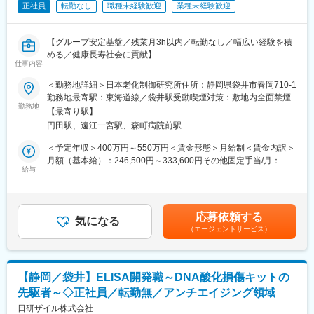
正社員
転勤なし
職種未経験歓迎
業種未経験歓迎
■組織構成：
営業所には24名在籍しており、20代～50代の幅広い方々がいらっ
しゃいます。
【グループ安定基盤／残業月3h以内／転勤なし／幅広い経験を積
管理を行うのは1名になりますが、集配や営業の方とコミュニケー
める／健康長寿社会に貢献】
ションをとりながら業務を進めていただきます。
仕事内容
■業務概要：
アンテスグループの一員として研究・生活関連事業を展開。安定
＜勤務地詳細＞日本老化制御研究所住所：静岡県袋井市春岡710-1
■教育体制：
基盤のもと残業月3時間以内と働きやすさ抜群。経理×総務の幅広
勤務地最寄駅：東海道線／袋井駅受動喫煙対策：敷地内全面禁煙
OJTとして先輩社員に指導いただきます。独り立ちが可能になる
い経験を通じてキャリアを磨き、研究活動を支えるバックオフィ
勤務地
まで、個人のペースに合わせて指導をいたしますので、未経験の
【最寄り駅】
ス業務に挑戦できます。
方もご安心ください。
円田駅、遠江一宮駅、森町病院前駅
実際に、ブランクがある方や未経験の方も活躍されております。
■業務内容：
＜予定年収＞400万円～550万円＜賃金形態＞月給制＜賃金内訳＞
本ポジションは研究所と本社をつなぎ、経理・総務全般を担当い
月額（基本給）：246,500円～333,600円その他固定手当/月：
■この仕事のメリット：
ただきます。まずは経理実務を中心にスタートし、将来的には決
給与
20,000円＜月給＞266,500円～353,600円＜昇給有無＞有＜残業手
・新しい検査法の開発などにも力を入れており、臨床検査業界を
算・税務対応まで広げていただけます。
当＞有＜給与補足＞※固定手当：住宅手当15,000円／月、食事手
牽引するBMLで働くことができる安心感
◎まず任せる業務
当5,000円／月賃金はあくまでも目安の金額であり、選考を通じて
・上場企業なので福利厚生なども充実しており、従業員の方も働
・売掛金管理
上下する可能性があります。月給(月額)は固定手当を含めた表記で
きやすい
応募依頼する
・研究所で発生する費用処理
気になる
す。
（エージェントサービス）
・備品や設備の発注・管理など総務業務
■当社について：
◎将来的に任せる業務
医療機関から依頼され1日30数万もの検体検査を手掛ける臨床検
・月次・年次決算、税務申告
査最大手企業です。全国の基幹病院やクリニック等医療機関より
・給与計算、固定資産管理
お預かりする検査領域は4,000項目以上。臨床検査事業を中心に医
【静岡／袋井】ELISA開発職～DNA酸化損傷キットの
・海外子会社の決算サポート
療の向上に努め特殊検査・研究検査までを網羅する総合ラボとし
先駆者～◇正社員／転勤無／アンチエイジング領域
て設立以来高い評価を得ています。
～こんな方におススメ！～
日研ザイル株式会社
さらに、臨床検査事業の他にも医療情報システム事業（電子カル