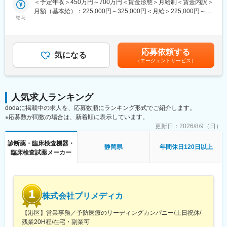
します。夜間/休日の対応は週単位でチームで当番制で行ってお
＜予定年収＞450万円～700万円＜賃金形態＞月給制＜賃金内訳＞
・医療装置の保守 修理、点検等メンテナンス
り、特定の人員が多くならないようにしています。また、当番や
月額（基本給）：225,000円～325,000円＜月給＞225,000円～
・機器導入後の技術支援や購入前後のサポート
給与
緊急対応などで夜間/休日勤務を行なった場合は翌日半休や代休な
325,000円＜昇給有無＞有＜残業手当＞有＜給与補足＞※過去のご
・技術的な問い合わせ対応
どを必ず取得いただくのが前提です。
経験・スキルにより検討いたします。■昇給：年1回（4月） ■賞
※マニュアルは英語ですが、翻訳サービスを用いたり、技術力を身
与：年3回（季節賞与7月・12月、業績賞与翌年3月） 賃金はあく
に着けることで自然と対応が可能になりますのでご安心くださ
■研修体制：
までも目安の金額であり、選考を通じて上下する可能性がありま
応募依頼する
い。
気になる
入社後6か月間は東京本社での研修を予定しております。（遠方の
す。賃金はあくまでも目安の金額であり、選考を通じて上下する
（エージェントサービス）
方は住居を手配します。）取り扱い製品数は多いですが、支店配
可能性があります。月給(月額)は固定手当を含めた表記です。
■就業環境：
属後も先輩社員との同行を通して業務習得していただくため、業
年間を通しての残業時間は平均して30～40時間となっておりま
界未経験であっても一人立ちできるよう研修体制を整えておりま
す。
す。
人気求人ランキング
スキルを備えたあとは土日や夜間（当番制）に呼び出し（月2, 3回
dodaに掲載中の求人を、応募数順にランキング形式でご紹介します。
程度）はありますが、一次対応はコールセンターが行い、現場で
※応募数が同数の場合は、新着順に表示しています。
の対応が必要な場合のみ、出勤します。
変更の範囲：会社の定める業務
また呼び出し手当、待機手当、時間外出勤手当などはしっかり完
更新日：
2026/8/9（日）
備されております。
診断薬・臨床検査機器・
こちらはスキルを備えられたことが確認できたのちに入ることに
静岡県
年間休日120日以上
臨床検査試薬メーカー
なりますので、新人の内から対応を求められることはありませ
ん。
■サポート体制：
不明な点は本部アプリケーションエンジニアなどがいるため、最
株式会社プリメディカ
初は専門的な知識はそこまで持っていなくても大丈夫です。
【港区】営業事務／予防医療のリーディングカンパニー/土日祝休/
■研修制度：
残業20H程/在宅・副業可
各営業所の先輩社員とOJT形式で半年～1年程度かけて育成を行い