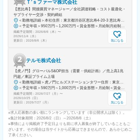
Ｔ’ｓファーマ株式会社
【恵比寿】間接購買マネージャー／全社調達戦略・コスト最適化・
サプライヤー交渉・契約締結
＜勤務地詳細＞本社住所：東京都渋谷区恵比寿4-20-3 恵比寿ガーデンプレイスタワー18F勤務地最寄駅：各線／恵比寿駅受動喫煙対策：屋内全面禁煙変更の範囲：会社の定める事業所（リモートワーク含む）
＜予定年収＞950万円～1,200万円＜賃金形態＞月給制月給制。ご経験等により変動あり、当社既定により決定。＜賃金内訳＞月額（基本給）：688,000円～869,000円＜月給＞688,000円～869,000円＜昇給有無＞有＜残業手当＞有＜給与補足＞ご経験等により変動あり、当社既定により決定。業績賞与年1回、昇給年1回。賃金はあくまでも目安の金額であり、選考を通じて上下する可能性があります。月給(月額)は固定手当を含めた表記です。
掲載予定期間：
2026/8/6（木）
〜
2026/11/4（水）
気になる
更新日：
2026/8/6（木）
テルモ株式会社
【虎ノ門】グローバルS&OP担当（需要・供給計画）／売上高1兆
円超／東証プライム上場
＜勤務地詳細＞虎ノ門ヒルズステーションタワー住所：東京都港区虎ノ門２丁目６－１ 虎ノ門ヒルズ ステーションタワー 受動喫煙対策：敷地内喫煙可能場所あり変更の範囲：会社の定める事業所
＜予定年収＞590万円～1,000万円＜賃金形態＞月給制＜賃金内訳＞月額（基本給）：279,000円～534,000円＜月給＞279,000円～534,000円＜昇給有無＞有＜残業手当＞有＜給与補足＞※上記年収はあくまでも目安の金額であり、選考を通じて経験、能力等を考慮し同社規定により決定します。■賞与あり（年2回）■昇給・昇格あり（年1回）■職位：一般職～主任職賃金はあくまでも目安の金額であり、選考を通じて上下する可能性があります。月給(月額)は固定手当を含めた表記です。
掲載予定期間：
2026/7/27（月）
〜
2026/10/25（日）
気になる
更新日：
2026/7/27（月）
※求人応募数の多い順にランキングしています（非公開求人は除く）。
※集計対象期間：2026/8/2（日）～2026/8/8（土）
※事情により掲載終了予定日よりも前に求人募集が終了していることもご
ざいます。その場合は当サイトから応募はできませんので、あらかじめご
了承ください。