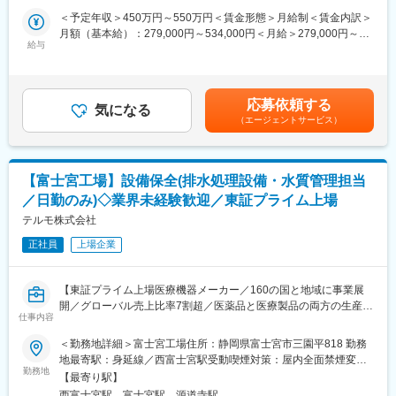
■組織構成
■採用背景：
＜予定年収＞450万円～550万円＜賃金形態＞月給制＜賃金内訳＞
設備技術課は約30名が在籍し、機械系、電気系、工作チームの３
配属予定の開発部では、医療機器・医薬品の新商品開発から既存
月額（基本給）：279,000円～534,000円＜月給＞279,000円～
チームに分かれています。
製品の改良、工程改善、量産立上げなど、ものづくりの上流から
給与
534,000円＜昇給有無＞有＜残業手当＞有＜給与補足＞※年収はご
量産まで幅広く担っています。
経験やスキルを考慮し決定いたします。■賞与：年2回■昇給：年1
■ポジジョン魅力
事業拡大および継続的な組織強化を見据え、次世代の中核として
回■職位：一般職～賃金はあくまでも目安の金額であり、選考を通
＜高品質な製品で医療を支える技術力＞
活躍いただけるメンバーを募集します。
じて上下する可能性があります。月給(月額)は固定手当を含めた表
世界中の人々の生命・健康を支える医薬品や医療機器のものづく
応募依頼する
気になる
記です。
りに関わる
（エージェントサービス）
■業務内容
仕事であり、医療を通じた社会貢献を実感できる
医療機器・医薬品の新製品開発、既存製品の改良、製造工程の改
・自分が手がけた設備で「安全で安心な製品を製造しお客様にお
善などの業務を担当いただきます。
届けする」ことが実感でき、非常に強いやりがいを感じることが
・試作品の作成や評価、検証などを通じ、製品化に向けた業務を
できる
【富士宮工場】設備保全(排水処理設備・水質管理担当
推進します。
・生産工程の初期構想から立上げまでの幅広い業務を経験でき、
／日勤のみ)◇業界未経験歓迎／東証プライム上場
・製品を安定して生産するために、製造条件の検討や工程の改善
やりがいと達成感を得られる仕事
を行います。
テルモ株式会社
・高品質で安定的に生産するための高度なものづくり技術の習得
・関係部門と連携し、課題の抽出、原因の分析、改善策の立案・
ができる
正社員
上場企業
実行までをリードします。
・医薬品、医療機器製造に関するGMP等の行政の法的要件の理解
・医療業界で求められる品質やルールを踏まえ、安全で高品質な
と習得ができる
製品づくりを支えます。
【東証プライム上場医療機器メーカー／160の国と地域に事業展
・配属先に応じて、製品開発業務、または調製・滅菌などの共通
変更の範囲：会社の定める業務
開／グローバル売上比率7割超／医薬品と医療製品の両方の生産を
技術業務をご担当いただきます。
仕事内容
担う、テルモで最も歴史ある工場／電気機器や精密機器、自動車
系、化学系メーカーなど異業界からのキャリア入社多数】
＜勤務地詳細＞富士宮工場住所：静岡県富士宮市三園平818 勤務
■入社後の教育イメージ
地最寄駅：身延線／西富士宮駅受動喫煙対策：屋内全面禁煙変更
配属先でのOJTを通じて、製品知識、製造工程、品質の基礎から
■求人概要：
勤務地
の範囲：会社の定める事業所（リモートワーク含む）
学んでいただきます。
【最寄り駅】
テルモでは、一般家庭用の体温計や血圧計から、病院用の体温
・先輩社員のサポートのもと、既存製品の評価や工程改善など、
西富士宮駅、富士宮駅、源道寺駅