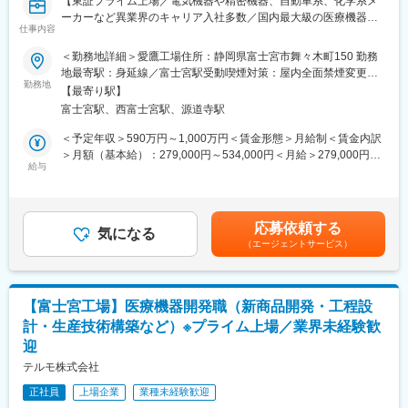
【東証プライム上場／電気機器や精密機器、自動車系、化学系メ
■働き方：
ーカーなど異業界のキャリア入社多数／国内最大級の医療機器メ
基本的に出社ベースとなりますが、ご事情によってリモートワー
仕事内容
ーカー／売上1兆円超／160の国と地域に事業展開／グローバル売
クも可能です。出張は国内が年1～2回、海外は年1回あるかない
上比率7割超／テルモを支えるマザー工場】
＜勤務地詳細＞愛鷹工場住所：静岡県富士宮市舞々木町150 勤務
かの頻度です。
地最寄駅：身延線／富士宮駅受動喫煙対策：屋内全面禁煙変更の
※海外出張は長くても1週間程度
■採用背景
勤務地
範囲：会社の定める事業所（リモートワーク含む）
【最寄り駅】
当社では、一般家庭用の体温計や血圧計から、病院用の体温計、
■業務の魅力：
富士宮駅、西富士宮駅、源道寺駅
血圧計、輸液ポンプ、さらには、専用のディスポーザブル製品と
医療機器製造所における業務では、認証機関による監査や規制当
組み合わせた製品、超音波や光による血管断面画像装置や人工心
＜予定年収＞590万円～1,000万円＜賃金形態＞月給制＜賃金内訳
局による査察を数多く経験できるため、着実に専門性を高めるこ
肺装置など、医療用電気機器（ME機器）に関する幅広い製品ライ
＞月額（基本給）：279,000円～534,000円＜月給＞279,000円～
とができます。さらに、テルモグループ内の他の製造所との連携
ンナップを持っています。品質保証体制強化のため人員を募集し
給与
534,000円＜昇給有無＞有＜残業手当＞有＜給与補足＞※年収はご
を通じて、経験年数だけでは得られない幅広い知識や視野を身に
ます。
経験やスキルを考慮し決定いたします。■賞与：年2回■昇給：年1
つけることが可能です。将来的には、品質マネジメントシステム
回■職位：一般～主任クラス賃金はあくまでも目安の金額であり、
のスペシャリストもしくは、マネージャーとして、ご自身のキャ
■業務内容
選考を通じて上下する可能性があります。月給(月額)は固定手当を
リアを大きく発展させていくことができます。リモートワークと
応募依頼する
医療機器の「設計～設計変更」が、品質・規制要求に沿って確実
気になる
含めた表記です。
の親和性が高い業務も多いため、ワークライフバランスを保ちな
（エージェントサービス）
に進むように、設計開発・設計変更プロセス、設計審査（デザイ
がら働くことができるのも魅力の一つです。
ンレビュー）や変更管理の仕組みを整え、改善をリードします。
・設計開発、設計変更プロセスの品質保証（標準手順、チェック
■テルモの愛鷹工場について：
観点、証跡の整備）
愛鷹工場はテルモの生産を支えるマザー工場です。心臓や脳外科
【富士宮工場】医療機器開発職（新商品開発・工程設
・デザインレビュー（設計審査）の運営・改善（論点整理、審査
治療に用いられる多品種なカテーテルやECMO（体外式膜型人工
計・生産技術構築など）※プライム上場／業界未経験歓
の質向上、再発防止）
肺）など、研究開発から製造まで一貫して対応しています。特
迎
・製品のライフサイクルを通じたリスクマネジメント活動の維持
に、心臓血管カテーテル治療の検査用ガイドワイヤーは世界シェ
支援
テルモ株式会社
ア75％。その他にも世界トップクラスシェア製品を多数生産して
・PLM等システム導入に伴うプロセス最適化（エンジニアリング
います。
正社員
上場企業
業種未経験歓迎
チェーンの改善、およびサプライヤーチェーンとの接続を改善す