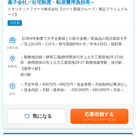
薬子会社／社宅制度・転居費用負担有～
■ミッション：
クオリテックファーマ株式会社【ロート製薬グループ／東証プライムグル
・調達実務とチームメンバーのとりまとめ
ープ】
・調達戦略の立案
正社員
・サプライヤマネジメント
■働き方：
【1954年創業で大手企業様との取引多数／医薬品の受託製造大手
・残業：月20時間程度
／売上比105～110％／賞与実績約6か月／年休126日／福利厚生
・フレックス制度：活用可
仕事内容
充実◎】
・リモートワーク：制度としてはございますが、基本的に出社ベ
ースです
＜勤務地詳細＞静岡工場(静岡県掛川市上土方工業団地29-27)住
医薬品・医薬部外品の製造受託を行う当社にて、静岡工場の医薬
・出張：国内サプライヤへの訪問が月数回程度発生する可能性あ
所：静岡県掛川市上土方工業団地29-27 勤務地最寄駅：掛川駅線
品の品質管理業務全般をご担当いただきます。
勤務地
り
受動喫煙対策：屋内全面禁煙変更の範囲：会社の定める事業所
【最寄り駅】
※同社の離職率は2%程度です
掛川駅
■業務内容
・試験手順書（ＳＯＰ）および試験記録書の作成
■組織構成：
＜予定年収＞400万円～600万円＜賃金形態＞月給制特記事項なし
・試験機器の校正および日常点検
配属先は10名程が在籍しており、様々なバックグラウンドを持っ
＜賃金内訳＞月額（基本給）：250,000円～360,000円＜月給＞
・医薬品製造に使用する原料および材料の試験
給与
た社員が活躍中です。
250,000円～360,000円＜昇給有無＞有＜残業手当＞有＜給与補足
・製造された医薬製品の規格試験および安定性試験
＞■給与はご経験、能力に応じて決定致します。■賞与年2回（前
★約30社の医薬品メーカーと取引があり、大手医薬品メーカーと
■長泉MEセンターについて：
年度実績6ヶ月）■昇給年1回賃金はあくまでも目安の金額であ
の取引もあります。
MEセンターは、静岡県立がんセンターから徒歩5分の立地。手術
り、選考を通じて上下する可能性があります。月給(月額)は固定手
応募依頼する
★入社後はOJT研修にて業務に慣れていただきます。ご経験や希
気になる
室、集中治療室、病室で不可欠な輸液ポンプやシリンジポンプ、
当を含めた表記です。
（エージェントサービス）
望に応じて、マネジメントや管理職へのキャリアアップも可能で
体外循環装置置遠遠ポンプ駆動装置などの医療機器の開発、改
す。
良、製造、メンテナンスを行っています。