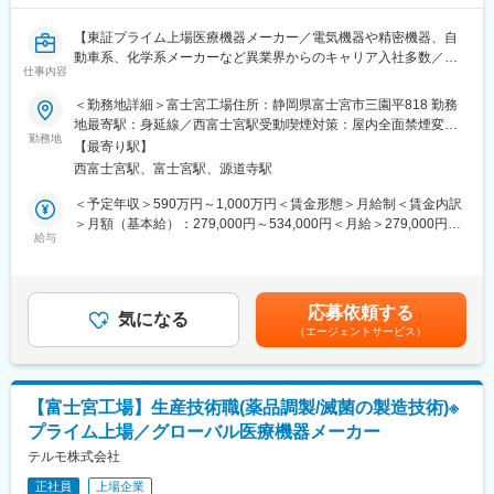
る）
変更の範囲：会社の定める業務
・マザー工場として、他拠点との連携強化施策の企画・実行
【東証プライム上場医療機器メーカー／電気機器や精密機器、自
動車系、化学系メーカーなど異業界からのキャリア入社多数／国
■業務の魅力・キャリアパス
仕事内容
内最大級の医療機器メーカー／医薬品と医療製品の両方の生産を
これまでの知識、経験を活かして、幅広い製品群の設計プロセス
担うテルモで最も歴史ある工場】
改善に関われます。将来的には、設計品質保証のスペシャリスト
＜勤務地詳細＞富士宮工場住所：静岡県富士宮市三園平818 勤務
もしくはマネージャーとして活躍いただきます。
地最寄駅：身延線／西富士宮駅受動喫煙対策：屋内全面禁煙変更
■業務内容：
勤務地
の範囲：会社の定める事業所
【最寄り駅】
外科領域における事業拡大に伴い、新商品開発、グローバル展
■愛鷹工場について
西富士宮駅、富士宮駅、源道寺駅
開、既存品の増産に対応するため、生産技術系の経験を持つエン
愛鷹工場はテルモの生産を支えるマザー工場です。心臓や脳外科
ジニアを募集します。
治療に用いられる多品種なカテーテルやECMO（体外式膜型人工
＜予定年収＞590万円～1,000万円＜賃金形態＞月給制＜賃金内訳
＜具体的な業務例＞
肺）など、研究開発から製造まで一貫して対応しています。特
＞月額（基本給）：279,000円～534,000円＜月給＞279,000円～
・医療機器の新商品開発・工程設計・生産技術構築
給与
に、心臓血管カテーテル治療の検査用ガイドワイヤーは世界シェ
534,000円＜昇給有無＞有＜残業手当＞有＜給与補足＞※年収はご
・既存品の商品改良、品質改善、コストダウン、工程改善
ア75％。その他にも世界トップクラスシェア製品を多数生産して
経験やスキルを考慮し決定いたします。■賞与：年2回■昇給：年1
・法規制対応
います。
回■職位：一般～主任クラス賃金はあくまでも目安の金額であり、
・グローバル展開対応
選考を通じて上下する可能性があります。月給(月額)は固定手当を
応募依頼する
※主任職の場合、以下業務も担っていただきます
気になる
変更の範囲：会社の定める業務
含めた表記です。
（エージェントサービス）
・上記開発テーマのマネジメント
・人財育成、チームビルディング
＜担当製品＞
外科で使用される製品群（アドスプレーや輸液セット、プレフィ
【富士宮工場】生産技術職(薬品調製/滅菌の製造技術)※
ルドシリンジなど）になります。既存品の改良・増産が７割、新
プライム上場／グローバル医療機器メーカー
商品開発が約3割のイメージですが、今後は新商品比率が増える見
込みです。
テルモ株式会社
正社員
上場企業