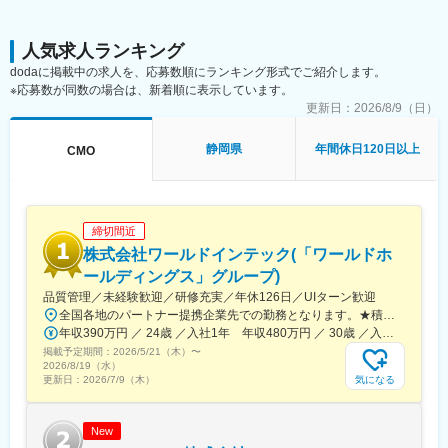
て成長を続けています。
・新規生産技術の探索（凍結乾燥やコーティングの分野にも拡大
予定）
変更の範囲：会社の定める業務
・新規ラインの立ち上げ、および既存ラインの改善・改良の立案
人気求人ランキング
と実行
dodaに掲載中の求人を、応募数順にランキング形式でご紹介します。
・レギュレーションや規制要求を確認し、逸脱のない製造条件設
※応募数が同数の場合は、新着順に表示しています。
定の立案と実行
更新日：
2026/8/9（日）
※ご経験に合わせて調整チームと滅菌チームのどちらかのチームに
所属いただきます。
静岡県
年間休日120日以上
CMO
■本ポジションの魅力：
医薬品や医療機器に必要な特性やレギュレーションを調査・理解
し、製造技術に反映できる仕事です。また、注射剤の調製工程や
滅菌工程など、医薬品製造に不可欠な技術を幅広く担当し、専門
締切間近
性を高めながら新しい分野にも挑戦できます。
株式会社ワールドインテック(「ワールドホ
ールディングス」グループ)
■富士宮工場について：
品質管理／未経験歓迎／研修充実／年休126日／UIターン歓迎
富士宮工場は、ガラス体温計の製造工場として1964年に操業を開
全国各地のパートナー提携企業先での勤務となります。★積極採用中エリア東京・神奈川・千葉・埼玉・大阪・京都・滋賀・兵庫・愛知・三重・福岡※北海道・沖縄県を除く45都府県に多彩なプロジェクトを用意。※勤務地は希望を最大限考慮して決定します。※U・Iターン歓迎！住宅補助あり（月6万7000円まで会社補助）＼NEW！エリア制度導入／全国でスキルを伸ばしたい方も、好きな場所で研究をしたい方も、ご希望をお聞かせください！詳細は選考時にご案内いたします。【配属先企業の一例】中外製薬株式会社中外製薬工業株式会社株式会社明治堺化学工業株式会社日本化薬株式会社日東電工株式会社 豊橋事業所ニプロファーマ株式会社 大舘工場株式会社カネカ株式会社DNPファインケミカル宇都宮株式会社中外医科学研究所東邦チタニウム株式会社高田製薬株式会社株式会社理研ジェネシス株式会社マテリアルゲート三井化学EMS株式会社株式会社エネコート 他
始した、現存するテルモの工場の中では最も歴史のある工場で
年収390万円 ／ 24歳 ／入社1年 年収480万円 ／ 30歳 ／入社6年
す。現在は主に病院で用いられる輸液剤やプレフィルドシリンジ
掲載予定期間：
（薬剤充填済みシリンジ）、血液センターや病院で用いる血液バ
2026/5/21（木）
〜
2026/8/19（水）
ッグ等の輸血関連製品、そして心臓外科手術時に用いる人工心肺
気になる
更新日：
2026/7/9（木）
用回路の生産を担い、テルモの3つのカンパニー全てに関わる生産
拠点として高品質な製品を生み出しています。
New
変更の範囲：会社の定める業務