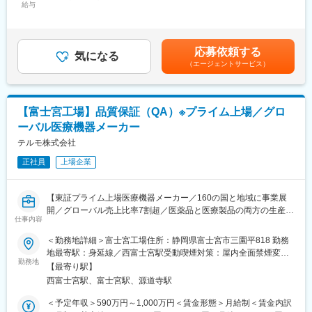
・新規設備導入や更新に関する仕様の取りまとめ、発注、導入工
給与
458,000円＜昇給有無＞有＜残業手当＞有＜給与補足＞※年収はご
ら仕事を進めることを推奨しており、主体性をもって業務に取り
事
経験やスキルを考慮し決定いたします。■賞与：年2回■昇給：年1
組むことが可能です。大小さまざまなプロジェクトがあり、生
・工場建物の維持管理に関する改修、修繕工事
回■職位：一般職～主任クラス賃金はあくまでも目安の金額であ
産、技術、品質保証、薬事など多様な部門のメンバーと一体とな
・空調設備の維持管理に関する改修、修繕工事
り、選考を通じて上下する可能性があります。月給(月額)は固定手
って業務を推進します。積極的に取り組むことで、コミュニケー
応募依頼する
・消防設備の維持管理に関する法令点検、修繕工事
気になる
当を含めた表記です。
ション能力やリーダーシップを身につけることができます。
（エージェントサービス）
※スキルによっては工事施工管理の業務を担います。
※生産が停止している土日しか実施できない工事の立ち合いなどが
あり、1～２回/月程度休日出勤が発生します。(夜間対応は基本的
変更の範囲：会社の定める業務
に発生しません。)
【富士宮工場】品質保証（QA）※プライム上場／グロ
ーバル医療機器メーカー
＜担う役割＞
保全業務全般に携わっていただきますが、直近では新規ライン設
テルモ株式会社
営に伴う建屋、ユーティリティー設備工事のタスク管理及び、安
正社員
上場企業
全を優先した施工管理（外部業者のコントロール）を想定してい
ます。ただし、ご経験やスキルに応じて、担当いただく業務は柔
軟に検討します。
【東証プライム上場医療機器メーカー／160の国と地域に事業展
※入職後は工場設備の理解を深めるため、2ヶ月程度の交替勤務研
開／グローバル売上比率7割超／医薬品と医療製品の両方の生産を
修を予定しております。
仕事内容
担う、テルモで最も歴史ある工場】
＜勤務地詳細＞富士宮工場住所：静岡県富士宮市三園平818 勤務
＜組織について＞
■求人概要：
地最寄駅：身延線／西富士宮駅受動喫煙対策：屋内全面禁煙変更
約30名の組織で、工場内で担当領域ごとに複数のチームに分かれ
テルモでは、一般家庭用の体温計や血圧計から、病院用の体温
勤務地
の範囲：会社の定める事業所（リモートワーク含む）
ており、1チーム5～６名程度です。キャリア採用での入社者も複
【最寄り駅】
計、血圧計、輸液ポンプなど、医療用電気機器（ME機器）に関す
数名おります。保全課は日勤と三交替勤務があり、今回は日勤担
西富士宮駅、富士宮駅、源道寺駅
る幅広い製品ラインナップを持っています。本ポジションでは富
当者のポジションです。
士宮工場で製造している製品に関する製品の品質保証を担ってい
＜予定年収＞590万円～1,000万円＜賃金形態＞月給制＜賃金内訳
・交替勤務：工場ユーティリティ設備（ボイラー、コンプレッサ
ただく方募集します。