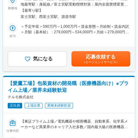
■求人概要：
地最寄駅：身延線／富士宮駅受動喫煙対策：屋内全面禁煙変更の
・施設において、昆虫の侵入や発生を防ぎ、衛生的な環境を維持
テルモでは、一般家庭用の体温計や血圧計から、病院用の体温
勤務地
範囲：会社の定める事業所（リモートワーク含む）
する
【最寄り駅】
計、血圧計、輸液ポンプなど、医療用電気機器（ME機器）に関す
・防虫専門業者の知識やノウハウを活用し防虫管理
富士宮駅、西富士宮駅、源道寺駅
る幅広い製品ラインナップを持っています。本ポジションでは、
・定期的な防虫委員会への参加と対策推進、議事録作成
愛鷹工場で生産される医療機器の金型成型技術者として、仕様検
＜予定年収＞590万円～1,000万円＜賃金形態＞月給制＜賃金内訳
・年度計画に基づいた薬剤撒布設定
討・条件設定・量産立ち上げに関する業務をお任せします。
＞月額（基本給）：279,000円～534,000円＜月給＞279,000円～
・施設内敷地境界環境管理
給与
534,000円＜昇給有無＞有＜残業手当＞有＜給与補足＞※年収は経
＜（3）排水処理関連＞
■業務内容：
験・能力等を考慮し、同社規定により決定いたします。■賞与あり
・工場から排出される水を適切に処理し管理
＜募集背景＞
（年2回）■昇給・昇格あり（年1回）■職位：一般～主任クラス賃
・施設や設備の日常的な状態確認、不具合の早期発見
事業成長に伴う増員が目的です。愛鷹工場が手がける医療機器の
金はあくまでも目安の金額であり、選考を通じて上下する可能性
・薬品注入量の調整、pH管理、フロック形成状態の確認
応募依頼する
射出成形部材のVAを通じた収益改善をスピードもって実行するた
気になる
があります。月給(月額)は固定手当を含めた表記です。
・行政届出
（エージェントサービス）
めに採用活動を開始しました。
＜業務内容＞
■組織構成：
・新商品金型立ち上げ（形状最適化、金型仕様決定、成形条件設
全体では30名規模の組織です。勤務者は15名程度で1班あたりの
定、量産化）
体制は3～4名となります。年齢層は10代から60代までと幅広く在
【愛鷹工場】包装資材の開発職（医療機器向け）※プラ
・金型維持管理（金型修理、予備部品製作、老朽化更新、トラブ
籍しています。
イム上場／業界未経験歓迎
ル対応）
・品質改善
テルモ株式会社
■本ポジションの魅力
・VA/Value Analysis：取り数UP、サイクルUP、部品点数削減、
医療機器生産設備の安定生産や環境維持に携わり、医療を支える
正社員
上場企業
業種未経験歓迎
複合成形など新工法活用
重要な役割を果たしています。「人命を救う商品の安定供給」を
・原材料ディスコン対応
支える、社会貢献度の高い業務です。
・海外移管支援業務：現地に金型技術者がいないケースがあり、
【東証プライム上場／電気機器や精密機器、自動車系、化学系メ
金型仕様の検討、指示書作成、現地との技術連携を行います。常
変更の範囲：会社の定める業務
ーカーなど異業界のキャリア入社多数／国内最大級の医療機器メ
時発生しておりませんが、立ち上げフェーズでは数週間単位の海
仕事内容
ーカー／売上1兆円超／160の国と地域に事業展開】
外出張があります。