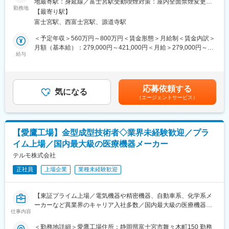
地最寄駅：身延線／富士宮駅受動喫煙対策：屋内全面禁煙変更の
■求人概要：
勤務地
範囲：会社の定める事業所（リモートワーク含む）
■組織構成/働き方：
【最寄り駅】
テルモでは、一般家庭用の体温計や血圧計から、病院用の体温
15名規模の組織で、概ね各専門性によって業務の担当分けがされ
富士宮駅、西富士宮駅、源道寺駅
計、血圧計、輸液ポンプなど、医療用電気機器（ME機器）に関す
ています。委託先ごとに窓口となる人物を置きつつ、品質や生産
る幅広い製品ラインナップを持っています。本ポジションでは、
＜予定年収＞560万円～800万円＜賃金形態＞月給制＜賃金内訳＞
などで横断的にメンバーが関わっていくイメージです。
愛鷹工場にて保全担当者を募集します。愛鷹工場では事業好調に
月額（基本給）：279,000円～421,000円＜月給＞279,000円～
委託先への訪問は月1～2回、日帰り出張がメインですが、遠方な
伴い生産ラインが増加していることから、事業成長に伴う増員募
給与
421,000円＜昇給有無＞有＜残業手当＞有＜給与補足＞※年収は経
どの場合は宿泊を伴う出張もあります。休日対応は複数月に一回
集となります。
験・能力等を考慮し、同社規定により決定いたします。■賞与あり
程度の頻度です。
（年2回）■昇給・昇格あり（年1回）■職位：一般～主任クラス賃
■業務内容
金はあくまでも目安の金額であり、選考を通じて上下する可能性
■ポジションの魅力：
応募依頼する
保全課の共通業務の他、（1）～（3）のいずれかの業務を担って
気になる
があります。月給(月額)は固定手当を含めた表記です。
関係各所を取りまとめる統率力や、委託先との良好な関係性を築
（エージェントサービス）
いただきます。日常管理からメンテナンス、点検など幅広い業務
くための折衝力を身に着けることができます。また、幅広い知
を担っていただき、将来的には専門性を広げ、複数の担当（専門
識、経験を通じた展開力を活かし、新たなチャレンジをする機会
性）を持って活躍いただくことを期待しております。
が多くあります。
＜共通業務＞
【愛鷹工場】金型成型技術者◇業界未経験歓迎／プラ
・工事内容の確認、要求仕様の確認、業者選定
変更の範囲：会社の定める業務
イム上場／国内最大級の医療機器メーカー
・見積り取得、内容精査、価格交渉、工事準備
・安全対策の推進
テルモ株式会社
＜（1）廃棄物関連＞
正社員
上場企業
業種未経験歓迎
・廃棄物の法令遵守と適正処理
・工場における廃棄物3Rの推進（リデュース（減量）、リユース
（再利用）、リサイクル（再生利用））
【東証プライム上場／電気機器や精密機器、自動車系、化学系メ
・契約書の作成
ーカーなど異業界のキャリア入社多数／国内最大級の医療機器メ
・産業廃棄物マニフェストを交付
仕事内容
ーカー／売上1兆円超／グローバル売上比率7割超】
・行政届出
＜勤務地詳細＞愛鷹工場住所：静岡県富士宮市舞々木町150 勤務
＜（2）防虫関連＞