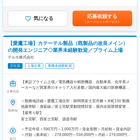
す。
験・能力等を考慮し、同社規定により決定いたします。■賞与あり
■本ポジションの魅力：
（年2回）■昇給・昇格あり（年1回）■職位：一般～主任クラス賃
富士宮工場では、医療機器だけでなく医薬品製造も行っておりま
■業務内容：
金はあくまでも目安の金額であり、選考を通じて上下する可能性
す。そのため薬事職として非常に豊富な経験を積むことができま
応募依頼する
業務内容は大きく2つに分かれており、新しい施策やコンセプトを
気になる
があります。月給(月額)は固定手当を含めた表記です。
す。
（エージェントサービス）
考え、探索的・創造的な発想で新製品を開発しています。
＜製品設計担当＞
■富士宮工場について：
・ユーザーニーズの探索：実際の医療現場に入り込み、ユーザー
富士宮工場は、ガラス体温計の製造工場として1964年に操業を開
とディスカッションしながらニーズを探索する。
始した、現存するテルモの工場の中では最も歴史のある工場で
【愛鷹工場】カテーテル製品（既製品の改良メイン）
・ニーズの具現化：ユーザーニーズからアイデアを固め、実際に
す。現在は主に病院で用いられる輸液剤やプレフィルドシリンジ
の開発エンジニア◇業界未経験歓迎／プライム上場
手を動かしてプロトタイプを作製し、本当に役に立つのかを、血
（薬剤充填済みシリンジ）、血液センターや病院で用いる血液バ
管モデル等を通じて検証する
テルモ株式会社
ッグ等の輸血関連製品、そして心臓外科手術時に用いる人工心肺
・開発計画：商品化に向けて量産化、薬事申請など開発全体の計
用回路の生産を担い、テルモの3つのカンパニー全てに関わる生産
正社員
上場企業
業種未経験歓迎
画を策定する
拠点として高品質な製品を生み出しています。
・量産化：設備導入（技術部と協働）、量産するための生産条件
の設定を行う。何度もテストをして量産ラインに耐えられるの
【東証プライム上場／電気機器や精密機器、自動車系、化学系メ
か？を検証する
変更の範囲：会社の定める業務
ーカーなど異業界のキャリア入社多数／国内最大級の医療機器メ
・薬事申請：医療機器特有の法規制に準拠するためのデータ取り
仕事内容
ーカー／売上1兆円超／160の国と地域に事業展開／グローバル売
をする
上比率7割超】
＜勤務地詳細＞愛鷹工場住所：静岡県富士宮市舞々木町150 勤務
・価値向上：商品化後、市場からの要望に基づく改良開発や設計
地最寄駅：身延線／富士宮駅受動喫煙対策：屋内全面禁煙変更の
変更、増産、品質改善、コストダウン、原材料統廃合に対する設
■求人概要：
勤務地
範囲：会社の定める事業所
計変更活動など、テルモの屋台骨を支えるカテーテルビジネスを
【最寄り駅】
テルモでは、一般家庭用の体温計や血圧計から、病院用の体温
発展、継続していくための業務
富士宮駅、西富士宮駅、源道寺駅
計、血圧計、輸液ポンプなど、医療用電気機器（ME機器）に関す
る幅広い製品ラインナップを持っています。本ポジションでは、
＜予定年収＞590万円～1,000万円＜賃金形態＞月給制＜賃金内訳
＜プロセス設計担当＞
商品の改善、コストダウン、原材料統廃合などを担当するエンジ
＞月額（基本給）：279,000円～534,000円＜月給＞279,000円～
・ユーザーニーズ探索から得られた製品コンセプトを具現化する
ニアを増員します。
給与