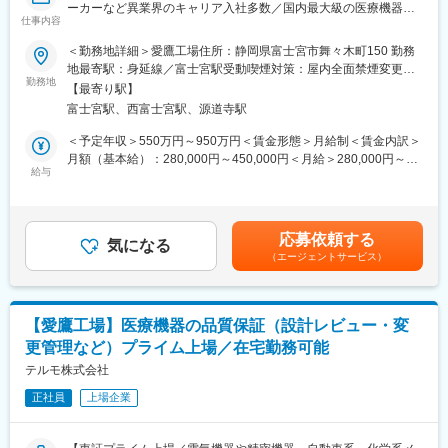
ーカーなど異業界のキャリア入社多数／国内最大級の医療機器メ
命を維持する医療機器を中心に開発しています。
仕事内容
ーカー／売上1兆円超／160の国と地域に事業展開／テルモを支え
メカ系、エレキ系、ソフト系技術者から構成されており、約20名
るマザー工場】
＜勤務地詳細＞愛鷹工場住所：静岡県富士宮市舞々木町150 勤務
の組織で20～30代が多く所属する組織です。
地最寄駅：身延線／富士宮駅受動喫煙対策：屋内全面禁煙変更の
キャリア採用での入社者も複数おり、皆がそれぞれのポジション
■募集背景：
勤務地
範囲：会社の定める事業所（リモートワーク含む）
で活躍されている組織です。
【最寄り駅】
工場組織および他事業所との関係性拡大に合わせ、認証機関によ
富士宮駅、西富士宮駅、源道寺駅
る監査及び規制当局による査察が増加傾向にあり、人員補強のた
■本ポジションの魅力：
め募集いたします。
＜予定年収＞550万円～950万円＜賃金形態＞月給制＜賃金内訳＞
マーケティング部門と共に商品企画、そして機能実現のための技
月額（基本給）：280,000円～450,000円＜月給＞280,000円～
術開発から、設計・試作・評価を通じて商品開発を行い、量産化
■業務内容：
給与
450,000円＜昇給有無＞有＜残業手当＞有＜給与補足＞※年収はご
まで幅広い業務に携わることができます。自分たちの手で商品を
工場の品質マネジメント（QMS）が“形だけ”にならず、日々の運
経験やスキルを考慮し決定いたします。■賞与：年2回■昇給：年1
世の中に届け、これらが患者さんの命を救うことにつながり、医
用で有効に回り続けるように、監査・査察のテコに改善を推進す
回■職位：一般～主任クラス賃金はあくまでも目安の金額であり、
療貢献・社会貢献を実感できる、やりがいを感じられる仕事で
るポジションです。監査の計画から実施、指摘の是正、再発防止
選考を通じて上下する可能性があります。月給(月額)は固定手当を
す。
応募依頼する
に至る一連のプロセスをリードします。
気になる
含めた表記です。
（エージェントサービス）
・品質マネジメントシステム（QMS）の内部監査（計画、実施、
■長泉のMEセンターについて：
報告、フォロー）
MEセンターは、静岡県立がんセンターから徒歩5分の立地。手術
・認証機関による監査、規制当局による査察の準備・対応（関係
室、集中治療室、病室で不可欠な輸液ポンプやシリンジポンプ、
部門の取りまとめ）
体外循環装置置遠遠ポンプ駆動装置などの医療機器の開発、改
【愛鷹工場】医療機器の品質保証（設計レビュー・変
・他製造所、協力会社に対するサプライヤー監査及び改善活動の
良、製造、メンテナンスを行っています。主にME機器(特に人工
更管理など）プライム上場／在宅勤務可能
支援
心肺装置やECMOなど)について新製品の企画～量産設計までを主
テルモ株式会社
導しておこなっている部署です。
■配属部門について：
正社員
上場企業
約10名の方が在籍をしております。製品群が複数あるため、領域
変更の範囲：会社の定める業務
毎に担当を行っております。