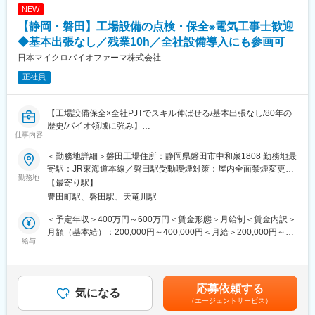
■当社で受託している工程
■テルモ株式会社について：
NEW
・医薬品：秤量・粉砕・混合・練合・造粒加工・乾燥・打錠・溶
現千円札にも描かれている「北里柴三郎博士」が発起人となり、
【静岡・磐田】工場設備の点検・保全※電気工事士歓迎
解・コーティング・充てん・装栓・包装・表示
1921年に創業され、100年以上医療に貢献をしてきた当社。国産
・医薬部外品：充てん・装栓・包装・表示
◆基本出張なし／残業10h／全社設備導入にも参画可
初の体温計製造からスタートし、今では5万点以上の製品を160以
上の国と地域に展開している総合医療機器メーカーです。「医療
日本マイクロバイオファーマ株式会社
■組織構成：（静岡工場）従業員約350名／品質保証部50名
を通じて社会に貢献するという」企業理念のもと、次の100年に
正社員
向けて成長を続けています
■魅力
・借り上げ社宅制度があり、家賃2割負担で住めます。社宅適用可
変更の範囲：会社の定める業務
【工場設備保全×全社PJTでスキル伸ばせる/基本出張なし/80年の
否は会社承認になりますが、入社から8年間までご利用できます。
歴史/バイオ領域に強み】
また、遠方の方については転居費用の負担もさせていただきま
仕事内容
磐田工場の設備体制を維持・強化するための増員募集です。
す。
磐田の設備課を主軸としながら、全社設備導入PJTにも関われる
・受託数・売上ともに増加中で、大手医薬品メーカーからの受託
＜勤務地詳細＞磐田工場住所：静岡県磐田市中和泉1808 勤務地最
ポジションです。日々の点検から不具合対応、外注工事の管理ま
もあり、事業は安定しております。
寄駅：JR東海道本線／磐田駅受動喫煙対策：屋内全面禁煙変更の
で、現場に触れながら電気の専門性を磨ける環境が特徴です。
勤務地
賞与は業績によって決まり、2022年度の賞与実績は、支給月数年
範囲：会社の定める事業所
【最寄り駅】
間7.0か月分(夏3.5カ月、冬3.5カ月）です。
豊田町駅、磐田駅、天竜川駅
■職務内容
・残業20時間程度でフレックス制度もあり、働きやすい環境でご
・設備や施設の導入とそれらの保守管理（空調、コンプレッサ・
ざいます。
＜予定年収＞400万円～600万円＜賃金形態＞月給制＜賃金内訳＞
ボイラー等の点検、修繕、予防保全）
月額（基本給）：200,000円～400,000円＜月給＞200,000円～
・外注工事の見積、現場管理、社内外調整
給与
■同社について
400,000円＜昇給有無＞有＜残業手当＞有＜給与補足＞予定年収
・ＣＡＤを使用した図面作成
お客様からの高品質・低コスト・的確な納期対応といったニーズ
はあくまでも目安の金額であり、選考を通じて上下する可能性が
〈将来的にお任せしたいこと〉
を実現するために、2005年には医薬品受託製造を行う最新設備を
あります。■賞与：年2回■昇給：年1回賃金はあくまでも目安の金
・効率化や省エネ等の提案と実行
整えた生産拠点として静岡工場が稼動開始し、2011年には更に工
額であり、選考を通じて上下する可能性があります。月給(月額)は
応募依頼する
・設備投資稟議・決裁の事前確認
気になる
場を拡大しました。
固定手当を含めた表記です。
（エージェントサービス）
・官庁関係の届出業務
また当社はクオリティの高い品質の実現にこだわりっており、