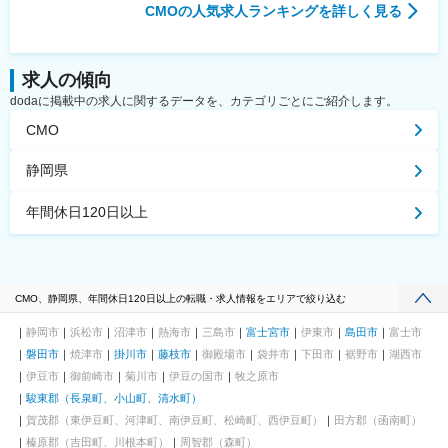
CMO
の人気求人ランキングを詳しく見る
求人の傾向
dodaに掲載中の求人に関するデータを、カテゴリごとにご紹介します。
CMO
静岡県
年間休日120日以上
CMO、静岡県、年間休日120日以上の転職・求人情報をエリアで絞り込む
静岡市
浜松市
沼津市
熱海市
三島市
富士宮市
伊東市
島田市
富士市
磐田市
焼津市
掛川市
藤枝市
御殿場市
袋井市
下田市
裾野市
湖西市
伊豆市
御前崎市
菊川市
伊豆の国市
牧之原市
駿東郡（長泉町、小山町、清水町）
賀茂郡（東伊豆町、河津町、南伊豆町、松崎町、西伊豆町）
田方郡（函南町）
榛原郡（吉田町、川根本町）
周智郡（森町）