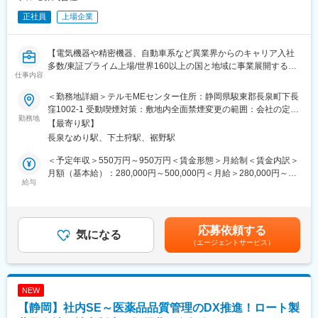
正社員
上場企業
【電気機器や精密機器、自動車系など異業界からのキャリア入社
多数/東証プライム上場/世界160以上の国と地域に事業展開する大
仕事内容
手医療機器メーカー】
＜勤務地詳細＞テルモMEセンター住所：静岡県駿東郡長泉町下長
■採用背景：
窪1002-1 受動喫煙対策：敷地内全面禁煙変更の範囲：会社の定め
テルモでは、一般家庭用の体温計や血圧計から、病院用の体温
勤務地
る事業所（リモートワーク含む）
【最寄り駅】
計、血圧計、輸液ポンプなど、医療用電子機器（ME機器）に関す
長泉なめり駅、下土狩駅、裾野駅
る幅広い製品ラインナップを持っています。本ポジションでは、
電子医療機器の部品調達力強化のため増員募集をいたします。
＜予定年収＞550万円～950万円＜賃金形態＞月給制＜賃金内訳＞
月額（基本給）：280,000円～500,000円＜月給＞280,000円～
■業務内容：
給与
500,000円＜昇給有無＞有＜残業手当＞有＜給与補足＞※年収は経
・部品メーカー／商社への電子部品発注業務（基幹発注システム
験・能力等を考慮し、同社規定により決定■賞与あり（年2回）■
使用）
昇給・昇格あり（年1回）■職位：一般～主任職クラス賃金はあく
・外部委託先への完成品（半製品）発注業務（基幹発注システム
までも目安の金額であり、選考を通じて上下する可能性がありま
応募依頼する
使用）
気になる
す。月給(月額)は固定手当を含めた表記です。
（エージェントサービス）
・上記の納期交渉と価格折衝
・電子部品の安全在庫設定と管理
・購買に関する契約書の締結
・サプライヤ（部品メーカーおよび外部委託先）の定期監査
NEW
※取り扱う資材…電子部品
【静岡】社内SE～医薬品品質管理のDX推進！ロート製
※供給業者…国内9：海外1