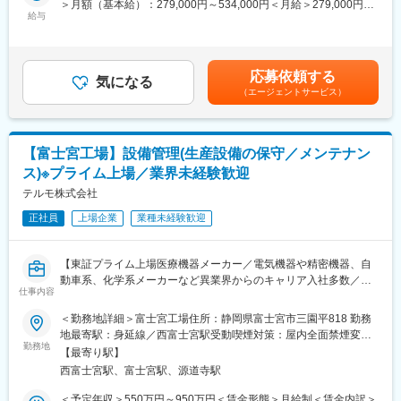
＞月額（基本給）：279,000円～534,000円＜月給＞279,000円～
ー、空調機、排水等）のルーチン点検や法令点検が主業務
給与
534,000円＜昇給有無＞有＜残業手当＞有＜給与補足＞※年収は経
・日勤：工場テーマ（建屋の補修、設備更新、トラブル対応等）
■採用背景：
験・能力等を考慮し、当社規定により決定■賞与あり（年2回）■
やプロジェクト的な業務が中心です。
工場におけるGMP/QMS体制の維持管理業務が増加しているた
昇給・昇格あり（年1回）■職位：一般職～主任職賃金はあくまで
め、品質情報への対応や、顧客要望・法的要求事項に合致した製
も目安の金額であり、選考を通じて上下する可能性があります。
■ポジションの魅力：
応募依頼する
造管理／品質管理の維持・改善の実施や指示ができる人財、また
気になる
月給(月額)は固定手当を含めた表記です。
医療器、医薬品を生産する工場において保全業務は、医療生産設
（エージェントサービス）
開発管理の検証ができる人財を募集します。
備へのエネルギー供給や環境維持に欠かせない業務を担い、「人
命を救う商品の安定供給」という社会貢献度の高い重要な役割を
■業務内容：
果たします。業務を通じた経験や専門知識の蓄積によってて自己
＜具体的な業務＞
の成長にもつながる仕事です。生産現場をはじめとした様々な部
【富士宮工場】設備管理(生産設備の保守／メンテナン
・品質情報品の解析業務、報告書の確認、営業メンバー、ユーザ
署の人から頼られる存在として、やりがいを持って働ける職場で
ス)※プライム上場／業界未経験歓迎
ーへの報告など
す。
・苦情や逸脱の低減に向けた改善業務の立案および実行指示
テルモ株式会社
・開発文書の審査業務
変更の範囲：会社の定める業務
正社員
上場企業
業種未経験歓迎
■製造品目：
富士宮工場で生産している輸液剤、血液バッグ、プレフィルドシ
【東証プライム上場医療機器メーカー／電気機器や精密機器、自
リンジなどになります。
動車系、化学系メーカーなど異業界からのキャリア入社多数／国
仕事内容
内最大級の医療機器メーカー／医薬品と医療製品の両方の生産を
■組織構成：
担うテルモで最も歴史ある工場】
＜勤務地詳細＞富士宮工場住所：静岡県富士宮市三園平818 勤務
部としては30名規模組織、その中の医薬品品質保証課10名規模の
地最寄駅：身延線／西富士宮駅受動喫煙対策：屋内全面禁煙変更
リーダーポジションとなります。製品ごとに概ね担当は分かれて
■業務内容：
勤務地
の範囲：会社の定める事業所
いますが、明確なチーム分けはなく、協力体制を取っています。
【最寄り駅】
医療に不可欠な医薬品や医療機器を今後も高品質かつ安定的に製
西富士宮駅、富士宮駅、源道寺駅
造し続けるため、新規生産設備の立ち上げや既存設備の維持・メ
■本ポジションの魅力：
ンテナンスを担えるエンジニアを募集します。
＜予定年収＞550万円～950万円＜賃金形態＞月給制＜賃金内訳＞