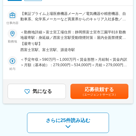
■組織構成：
組織は10名弱で、20代～30代の若手が多い部署となります。社内
は異業界出身の方が多く在籍しており、それぞれ多様なバックグ
【東証プライム上場医療機器メーカー／電気機器や精密機器、自
ラウンドを活かし業務に従事しています。
動車系、化学系メーカーなど異業界からのキャリア入社多数／国
仕事内容
内最大級の医療機器メーカー／医薬品と医療製品の両方の生産を
■仕事の魅力：
担うテルモで最も歴史ある工場】
＜勤務地詳細＞富士宮工場住所：静岡県富士宮市三園平818 勤務
医薬品・医療器の技術を融合し、新しい治療のソリューションと
地最寄駅：身延線／西富士宮駅受動喫煙対策：屋内全面禁煙変更
なる商品の立ち上げに中心となって携わることができます。ま
■求人概要：
勤務地
の範囲：会社の定める事業所（リモートワーク含む）
た、グローバル展開も見据え、海外拠点との協働、国際規格への
【最寄り駅】
テルモでは、一般家庭用の体温計や血圧計から、病院用の体温
対応などグローバルな視点も身につけられます。
西富士宮駅、富士宮駅、源道寺駅
計、血圧計、輸液ポンプ、さらには、専用のディスポーザブル製
品と組み合わせたコンビネーション製品、超音波や光による血管
＜予定年収＞590万円～1,000万円＜賃金形態＞月給制＜賃金内訳
■富士宮工場について：
断面画像装置や人工心肺装置など、医療用電気機器（ME機器）に
＞月額（基本給）：279,000円～534,000円＜月給＞279,000円～
富士宮工場は、現存するテルモの工場で最も歴史のある工場で
関する幅広い製品ラインナップを持っています。本ポジションで
給与
534,000円＜昇給有無＞有＜残業手当＞有＜給与補足＞※年収はご
す。現在は主に、病院で使われる輸液剤や、プレフィルドシリン
配属予定の開発部製造技術課は、技術を基盤に開発部門横断業務
経験やスキルを考慮し決定いたします。■賞与：年2回■昇給：年1
ジ（薬剤充填済みシリンジ）、血液バッグ等の輸血関連製品、な
を担当し、製造技術の設定、バリデーション対応、新規生産技術
回■職位：一般職～主任職クラス賃金はあくまでも目安の金額であ
らびに心臓外科手術時に用いる人工心肺用回路の生産を担ってい
の探索などを行っています。医薬品（注射剤）の調製・滅菌に加
り、選考を通じて上下する可能性があります。月給(月額)は固定手
ます。テルモ内、全カンパニーの生産拠点となっており、医薬品
応募依頼する
え、業務範囲拡大を予定しているため、新たなメンバーを募集し
気になる
当を含めた表記です。
と医療機器両方の生産を担っている点が特徴です。
（エージェントサービス）
ます。
■当社について：
■業務内容：
現千円札にも描かれている北里柴三郎博士が発起人となり、1921
医薬品開発課で共通する注射剤の調製工程と滅菌工程を商品軸を
年に創業され、100年以上医療に貢献をしてきた当社。国産初の
横断して担当します。調整チームと滅菌チームに分かれており、
さらに25件読み込む
体温計製造からスタートし、今では5万点以上の製品を160以上の
どちらかのチームに所属いただきます。
国と地域に展開している総合医療機器メーカーです。「医療を通
・医薬品製造に不可欠な水・調製・滅菌などの製造設備の技術設
じて社会に貢献するという」企業理念のもと、次の100年に向け
定、バリデーション業務