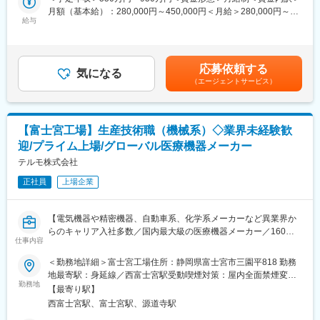
医薬品・医療機器の品質保証業務を通じてお客様の信頼を獲得
・既存生産設備の安定稼働維持に関する業務（オーバーホール、
月額（基本給）：280,000円～450,000円＜月給＞280,000円～
し、医療を支えるという使命感を持って業務に取り組むことがで
メンテナンス、機器・設備の更新、部分的な改良改善）
給与
450,000円＜昇給有無＞有＜残業手当＞有＜給与補足＞※年収はご
きます。
・設備が突発故障した際の復旧、応急処置
経験やスキルを考慮し決定いたします。■賞与：年2回■昇給：年1
・新規生産設備の立上げへの参画（特に設備の安定稼働に向けた
回■職位：一般～主任クラス賃金はあくまでも目安の金額であり、
■富士宮工場について：
施策の実行）
選考を通じて上下する可能性があります。月給(月額)は固定手当を
富士宮工場は、ガラス体温計の製造工場として1964年に操業を開
応募依頼する
・自動化設備の状態把握のためのデータ取得、およびデータ解析
気になる
含めた表記です。
始した、現存するテルモの工場の中では最も歴史のある工場で
（エージェントサービス）
※業務割合は新規ラインの参画6～7割、既存ラインの保全が3～4
す。現在は主に病院で用いられる輸液剤やプレフィルドシリンジ
割に関わります。
（薬剤充填済みシリンジ）、血液センターや病院で用いる血液バ
※業務中は無塵衣の着用が必要です。
ッグ等の輸血関連製品、そして心臓外科手術時に用いる人工心肺
用回路の生産を担い、テルモの3つのカンパニー全てに関わる生産
【富士宮工場】生産技術職（機械系）◇業界未経験歓
■仕事の魅力：
拠点として高品質な製品を生み出しています。
迎/プライム上場/グローバル医療機器メーカー
・世界中の人々の生命・健康を支える医薬品や医療機器のものづ
くりに関わる仕事であり、医療を通じた社会貢献を実感できま
テルモ株式会社
す。
変更の範囲：会社の定める業務
正社員
上場企業
・自分が手がけた設備で「安全で安心な製品を製造しお客様にお
届けする」ことが実感でき、非常に強いやりがいを感じられま
す。
【電気機器や精密機器、自動車系、化学系メーカーなど異業界か
・医薬品や医療機器の安定生産を支える第一人者となれます。
らのキャリア入社多数／国内最大級の医療機器メーカー／160の
・モノづくりの中心にある自動化設備の機械構造を原理・原則か
仕事内容
国と地域に事業展開／グローバル売上比率7割超／医薬品と医療製
ら理解できます。
品の両方の生産を担うテルモで最も歴史ある工場】
＜勤務地詳細＞富士宮工場住所：静岡県富士宮市三園平818 勤務
・高品質で安定的に生産するための高度なものづくり技術の習得
地最寄駅：身延線／西富士宮駅受動喫煙対策：屋内全面禁煙変更
が可能です。
■求人概要
勤務地
の範囲：会社の定める事業所（リモートワーク含む）
【最寄り駅】
テルモでは、一般家庭用の体温計や血圧計から、病院用の体温
■富士宮工場について：
西富士宮駅、富士宮駅、源道寺駅
計、血圧計、輸液ポンプなど、医療用電気機器（ME機器）に関す
富士宮工場は、現存するテルモの工場で最も歴史のある工場で