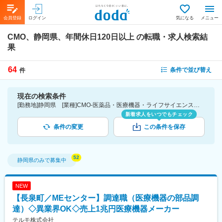
会員登録
ログイン
気になる
メニュー
CMO、静岡県、年間休日120日以上
の転職・求人検索結
果
64
条件で並び替え
件
現在の検索条件
[勤務地]静岡県 [業種]CMO-医薬品・医療機器・ライフサイエンス・医療系サービス [こだわり条件ピックアップ]年間休日120日以上 [詳細条件](休日・働き方)年間休日120日以上
新着求人をいつでもチェック
条件の変更
この条件を保存
静岡県
のみで募集中
NEW
【長泉町／MEセンター】調達職（医療機器の部品調
達）◇異業界OK◇売上1兆円医療機器メーカー
テルモ株式会社