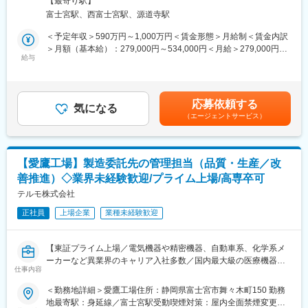
体外循環用の医療機器に求められる機能や安全性を理解し、業務
【最寄り駅】
当社では一般家庭用の体温計や血圧計から、病院用の体温計、血
活動の中で、設計技術・材料・流体・解析学などを学び活用して
富士宮駅、西富士宮駅、源道寺駅
圧計、輸液ポンプなど医療機器で幅広い製品ラインナップを持っ
いくことで、医療機器技術者としてのスキルが身につきます。
ています。本ポジションでは、今後も拡大が予想されるカテーテ
＜予定年収＞590万円～1,000万円＜賃金形態＞月給制＜賃金内訳
また、製品を立ち上げる過程で営業、マーケティング、生産、資
ルの安定供給と生産性向上（効率・品質改善）に向けた改善活動
＞月額（基本給）：279,000円～534,000円＜月給＞279,000円～
材、品質保証など、多彩な部門と関わり、プロジェクトを進める
を推進していただきます。
給与
534,000円＜昇給有無＞有＜残業手当＞有＜給与補足＞※年収はご
事で、幅広い知見や業務スキルの習得が可能です。
経験やスキルを考慮し決定いたします。■賞与：年2回■昇給：年1
■業務内容：
回■職位：一般職クラス賃金はあくまでも目安の金額であり、選考
■愛鷹工場について：
製造管理技術（効率：IE・TPM等、品質：TQM,TQC等）のスキル
を通じて上下する可能性があります。月給(月額)は固定手当を含め
愛鷹工場はテルモの生産を支えるマザー工場です。心臓や脳外科
応募依頼する
を活用したハンズオンでの現場改善支援を推薦していただきま
気になる
た表記です。
治療に用いられる多品種なカテーテルやECMO（体外式膜型人工
（エージェントサービス）
す。
肺）など、研究開発から製造まで一貫して対応しています。特
＜具体的な業務イメージ＞
に、心臓血管カテーテル治療の検査用ガイドワイヤーは世界シェ
・生産ラインの効率改善に向けた企画・分析・実行支援（主な手
ア75％。その他にも世界トップクラスシェア製品を多数生産して
法：IE：インダストリアルエンジニアリンク、TPM など）
います。
【愛鷹工場】製造委託先の管理担当（品質・生産／改
・生産ラインの品質改善に向けた企画・分析・実行支援（主な手
善推進）◇業界未経験歓迎/プライム上場/高専卒可
法：TQM、TQC など）
変更の範囲：会社の定める業務
・生産ラインのオペレーション（基盤の生産管理システム SAP・
テルモ株式会社
MESの維持・運用、生産計画の立案など）
正社員
上場企業
業種未経験歓迎
■組織構成：
工程管理課は約20名規模の組織で20～30代前半の方が多く在籍し
【東証プライム上場／電気機器や精密機器、自動車系、化学系メ
ております。
ーカーなど異業界のキャリア入社多数／国内最大級の医療機器メ
仕事内容
ーカー／売上1兆円超／160の国と地域に事業展開／グローバル売
■ポジションの魅力：
上比率7割超】
＜勤務地詳細＞愛鷹工場住所：静岡県富士宮市舞々木町150 勤務
当社では企業理念である「医療を通じて社会に貢献する」を実現
地最寄駅：身延線／富士宮駅受動喫煙対策：屋内全面禁煙変更の
するために高品質な医療機器の製造を行い、患者様へタイムリー