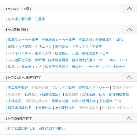
ほかのエリアで探す
岐阜県
愛知県
三重県
ほかの業種で探す
医薬品メーカー業界
医療機器メーカー業界
医薬品卸
医療機器卸
CRO
病院・大学病院・クリニック
調剤薬局・ドラッグストア業界
バイオベンチャー業界
大学・研究施設
介護・福祉関連サービス
その他医療関連
診断薬・臨床検査機器・臨床検査試薬メーカー
SMO
CSO
医療コンサルティング
医療広告代理店・出版社・マーケティング・リサーチ
ほかのこだわり条件で探す
第二新卒歓迎
外資系企業
フレックス勤務
管理職・マネジャー
英語を活かす
学歴不問
転勤なし（勤務地限定）
服装自由
女性活躍
社宅・家賃補助制度
上場企業
中国語を活かす
退職金制度
残業20時間未満
完全週休2日制
職種未経験歓迎
土日祝休み
原則定時退社
海外出張あり
U・Iターン支援あり
ほかの固定給で探す
固定給25万円以上
固定給35万円以上