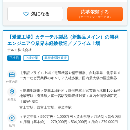
昇給・昇格あり（年1回）■職位：主任職～管理職（部下あり）賃
顧客である製薬企業の要求や規制要件を踏まえながら、設計段階
■採用背景：
金はあくまでも目安の金額であり、選考を通じて上下する可能性
から量産、安定供給を見据えた開発に関われる点が、本部署の大
応募依頼する
医薬品・医療機器の薬事申請および申請の維持管理の業務量が増
気になる
があります。月給(月額)は固定手当を含めた表記です。
きな特長です。
（エージェントサービス）
加しており、現状の人員では工数を確保することが困難となって
医療専業メーカーであるテルモならではの高い品質要求や規制対
います。そのため、薬事に関する経験やスキルを持つ方を募集し
応に向き合いながら、「安全に、安定して医薬品を届け続ける」
ています。
ことを技術で支える、社会的意義の高い仕事に携わることができ
ます。
【愛鷹工場】カテーテル製品（新製品メイン）の開発
■業務内容：
エンジニア◇業界未経験歓迎／プライム上場
製品をいち早く上市するための業務であり、直接的な患者との接
変更の範囲：会社の定める業務
触はありませんが、社会に貢献できることを実感でき、やりがい
テルモ株式会社
のある仕事です。
正社員
上場企業
業種未経験歓迎
＜具体的な業務＞
・薬事申請業務（申請書の作成、申請、届け出など）
・自己点検（申請書の維持管理状態の点検）
【東証プライム上場／電気機器や精密機器、自動車系、化学系メ
・製品の表示物の審査業務
ーカーなど異業界のキャリア入社多数／国内最大級の医療機器メ
※規制当局対応は国内だけでなく、海外当局の対応も含まれます。
仕事内容
ーカー／売上1兆円超／160の国と地域に事業展開／グローバル売
上比率7割超】
＜勤務地詳細＞愛鷹工場住所：静岡県富士宮市舞々木町150 勤務
■製造品目：
地最寄駅：身延線／富士宮駅受動喫煙対策：屋内全面禁煙変更の
富士宮工場で生産している輸液剤、血液バッグ、プレフィルドシ
■求人概要：
勤務地
範囲：会社の定める事業所（リモートワーク含む）
リンジなどになります。これまでのご経験に応じていずれかの領
【最寄り駅】
テルモでは、一般家庭用の体温計や血圧計から、病院用の体温
域をお任せします。
富士宮駅、西富士宮駅、源道寺駅
計、血圧計、輸液ポンプなど、医療用電気機器（ME機器）に関す
る幅広い製品ラインナップを持っています。本ポジションでは、
＜予定年収＞590万円～1,000万円＜賃金形態＞月給制＜賃金内訳
■組織構成：
主力製品かつグローバル展開しているカテーテルの新製品開発の
＞月額（基本給）：279,000円～534,000円＜月給＞279,000円～
品質保証部 薬事課については７名の方が在籍しております。
ため、ニーズ探索やプロセス設計に関する業務をお任せいたしま
給与
534,000円＜昇給有無＞有＜残業手当＞有＜給与補足＞※年収は経