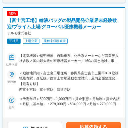
上記業務に加えて、東京本社の生産統括部エンジニアリング企画
独自のシステムを導入、業務の効率化と正確性の向上に努めてい
管理Gの一員として、全社的な設備導入プロジェクトにも参画頂
ます。
きます。設備導入の稟議書の確認、作成など、各事業場メンバー
NEW
をサポートします。
「良質で安価な製品・サービスの提供を通じて、人々の健康と豊
【富士宮工場】輸液バッグの製品開発◇業界未経験歓
かな生活に貢献する」昭和29年創業以来、その理念へ向けて着実
■組織構成
迎/プライム上場/グローバル医療機器メーカー
に近づくために、受託メーカーとして括弧たる地位を築き上げて
磐田工場の設備課は５名（20代1、40代1、50代2、再雇用1）が
きました。
テルモ株式会社
在籍しております。ご入社後は、OJTで業務を習得いただく予定
正社員
上場企業
業種未経験歓迎
です。
変更の範囲：会社の定める業務
■働き方
【電気機器や精密機器、自動車系、化学系メーカーなど異業界入
・製造ラインは24時間稼働しているため緊急呼び出し可能性はあ
社多数／国内最大級の医療機器メーカー／160の国と地域に事業
りますが、月2回程度（課長へ連絡が入り、行けるメンバーが対
仕事内容
展開／グローバル売上比率7割超/医薬品と医療製品の両方の生産
応）です。
を担うテルモで最も歴史ある工場】
・東京本社や、他の工場拠点への出張は日常的に発生いたしませ
＜勤務地詳細＞富士宮工場住所：静岡県富士宮市三園平818 勤務
ん。※技術交流などで年数回出張が発生する可能性はございます。
地最寄駅：身延線／西富士宮駅受動喫煙対策：屋内全面禁煙変更
■求人概要
勤務地
の範囲：会社の定める事業所（リモートワーク含む）
【最寄り駅】
テルモでは、一般家庭用の体温計や血圧計から、病院用の体温
■当社の特徴
西富士宮駅、富士宮駅、源道寺駅
計、血圧計、輸液ポンプなど、医療用電気機器（ME機器）に関す
◇自社事業場での就業のため、裁量権を持ち、幅広い業務を遂行
る幅広い製品ラインナップを持っています。本ポジションで配属
することが可能です。また、風通しが良く現場の要望を吸い上げ
＜予定年収＞590万円～1,000万円＜賃金形態＞月給制＜賃金内訳
予定の輸液開発課では、バッグ製剤の開発、製品ライフサイクル
る環境が整っています。
＞月額（基本給）：279,000円～534,000円＜月給＞279,000円～
の維持管理、規格・規制対応など医療を支える輸液剤の開発業務
給与
◇医薬品の製法開発から製造まで手掛けています。医薬品の有効
534,000円＜昇給有無＞有＜残業手当＞有＜給与補足＞※年収はご
を一手に担っております。
成分である原薬の製法研究段階から製造段階まで幅広く関わるこ
経験やスキルを考慮し決定いたします。■賞与：年2回■昇給：年1
現在、製造ラインの更新を進めており、その工程改善や既存製品
とができ、患者様が期待する医薬品原薬を継続的にグローバルに
回■職位：一般職～主任職賃金はあくまでも目安の金額であり、選
の品質改善、さらには新製品の開発を進めていくため、生産技術
提供しています。
考を通じて上下する可能性があります。月給(月額)は固定手当を含
応募依頼する
系の経験があるエンジニアを募集いたします。