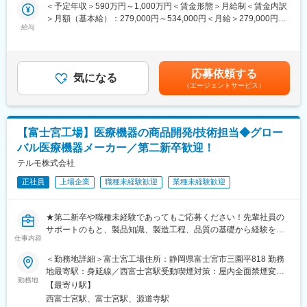
る幅広い製品ラインナップを持っています。事業拡大に伴い、新
＜予定年収＞590万円～1,000万円＜賃金形態＞月給制＜賃金内訳
す。現在は主に、病院で使われる輸液剤や、プレフィルドシリン
規設備の導入および生産性向上に向けた設備改善を推進するた
＞月額（基本給）：279,000円～534,000円＜月給＞279,000円～
ジ（薬剤充填済みシリンジ）、血液バッグ等の輸血関連製品、な
め、設備設計から生産立ち上げ、維持、メンテナンスまでの各工
給与
534,000円＜昇給有無＞有＜残業手当＞有＜給与補足＞※年収はご
らびに心臓外科手術時に用いる人工心肺用回路の生産を担ってい
程を経験したエンジニアを募集します。
経験やスキルを考慮し決定いたします。■賞与：年2回■昇給：年1
ます。テルモ内、全カンパニーの生産拠点となっており、医薬品
回■職位：主任クラス賃金はあくまでも目安の金額であり、選考を
と医療機器両方の生産を担っている点が特徴です。
■担う役割
通じて上下する可能性があります。月給(月額)は固定手当を含めた
応募依頼する
生産設備の新規導入および既存生産設備の維持管理に関する機械
気になる
表記です。
■当社について：
（エージェントサービス）
系の全般の
現千円札にも描かれている北里柴三郎博士が発起人となり、1921
業務に携わっていただきます。設備技術課単独では解決が困難な
年に創業され、100年以上医療に貢献をしてきた当社。国産初の
課題に対しては、製造、品質、開発技術などの関連部署と密に連
体温計製造からスタートし、今では5万点以上の製品を160以上の
携し、円滑なコミュニケーションを通じて関係者のベクトルを合
国と地域に展開している総合医療機器メーカーです。「医療を通
【富士宮工場】医療機器の商品開発/技術担当◆グロー
わせ、課題解決を推進する役割を担います。
じて社会に貢献するという」企業理念のもと、次の100年に向け
バル医療機器メーカー／第二新卒歓迎！
なお、これまでのご経験やスキルに応じて、担当業務や役割の範
て成長を続けています。
囲は柔軟にアサインします。
テルモ株式会社
変更の範囲：会社の定める業務
正社員
上場企業
職種未経験歓迎
業種未経験歓迎
■業務内容
・医薬品・医療機器工場における生産プロセス検討～工程設計
・各種生産設備（組立機、充てん設備、包装設備等）の機械要求
★第二新卒や職種未経験であってもご応募ください！先輩社員の
仕様～設備仕様まとめ
サポートのもと、製品知識、製造工程、品質の基礎から経験を積
・生産設備の手配～導入設備立上げ～バリデーション、生産準備
仕事内容
むことができます！
・生産設備の維持管理、工程改善
★世界160以上の国と地域で使用される医療機器メーカーの開発
＜勤務地詳細＞富士宮工場住所：静岡県富士宮市三園平818 勤務
・生産設備故障トラブル時の復旧対応（復元の提案、応急処置等
職です！
地最寄駅：身延線／西富士宮駅受動喫煙対策：屋内全面禁煙変更
の設計支援）
★新製品の立案から量産設計、既存製品の改良まで、製品軸で一
勤務地
の範囲：会社の定める事業所（リモートワーク含む）
・医薬品、医療機の製造に準ずる文書作成
【最寄り駅】
気通貫で開発業務か関わることができます！
西富士宮駅、富士宮駅、源道寺駅