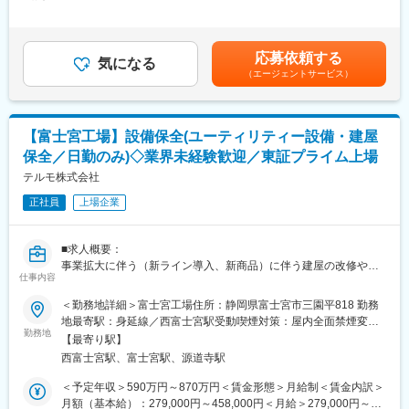
534,000円＜昇給有無＞有＜残業手当＞有＜給与補足＞※年収は経
にあたり、製品設計のための技術開発を行う
験・能力等を考慮し、同社規定により決定いたします。■賞与あり
・量産スケールアップ前に試作機による加工原理確認、製造方法
■業務内容
（年2回）■昇給・昇格あり（年1回）■職位：一般～主任クラス賃
の妥当性や最適なパラメーター検討を行う
既存カテーテル製品の維持管理・改良、品種追加、品質改善、コ
金はあくまでも目安の金額であり、選考を通じて上下する可能性
・量産機設計のための要求事項をまとめる
応募依頼する
ストダウン、原材料統廃合、規格法規制対応など、安定した製品
気になる
があります。月給(月額)は固定手当を含めた表記です。
・量産機が適切に稼働することを確認し、均質な品質を確保する
（エージェントサービス）
供給と品質維持を目的とした設計・開発業務を担当します。具体
的には、商品群毎のチームに所属したうえで、テーマに対しての
■本ポジションの魅力：
プロジェクトへ参加し、開発担当者として設計に関するタスクを
開発案件ごとにチームを組んでおり、営業、マーケ、生産技術、
複数人で分担して実行していただきます。
品質保証、ロジスティックス、そして設計開発など、多様な部門
【富士宮工場】設備保全(ユーティリティー設備・建屋
＜業務例＞
のメンバーが一体となって業務を進めていますので、幅広い方と
保全／日勤のみ)◇業界未経験歓迎／東証プライム上場
・品種追加・品質改善に関する設計・評価
仕事を通じた業務スキルを向上させることができます。
・原材料統廃合に伴う設計変更
テルモ株式会社
・サプライヤー変更対応
正社員
上場企業
・コストダウン施策の検討・実施
・規格、法規制への適合性維持（薬事対応含む）
変更の範囲：会社の定める業務
・プロトコル作成
■求人概要：
・試作流動（既存製品の改良試作）
事業拡大に伴う（新ライン導入、新商品）に伴う建屋の改修やユ
・商品機能評価
仕事内容
ーティリティーの新設を進めるための組織力強化、また、定年退
・技術報告書作成（ミーティングでの報告など）
職による人員補充を目的に新たなメンバーを募集いたします。
＜勤務地詳細＞富士宮工場住所：静岡県富士宮市三園平818 勤務
・異常発生時の問題解決
地最寄駅：身延線／西富士宮駅受動喫煙対策：屋内全面禁煙変更
■業務内容：
勤務地
の範囲：会社の定める事業所
■本ポジションの魅力
【最寄り駅】
各種業務を遂行するにあたり、関連法令に基づく対応や、関連各
医療機器という商品を通じて、社会への貢献を実感できます。積
西富士宮駅、富士宮駅、源道寺駅
課や外部業者との業務調整を行います。
極的な提案や意見を歓迎する文化があり、様々なバックグラウン
・ユーティリティー設備（ボイラー・冷凍機・コンプレッサー
＜予定年収＞590万円～870万円＜賃金形態＞月給制＜賃金内訳＞
ドを持つメンバーが自身の専門領域以外にも挑戦し、幅広い業務
等）の操作・点検・保守の実施
月額（基本給）：279,000円～458,000円＜月給＞279,000円～
で活躍をしています。アイデアを出し合ったり、相談し合いなが