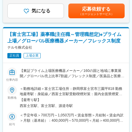
開発に携わる輸液剤は多くの医療機関で使用されており、社会貢
回■職位：一般職～主任職賃金はあくまでも目安の金額であり、選
ジ）」 の新商品開発および既存製品の改良を担当いただきます。
献度の高い製品開発に携わることができます。テルモでは積極的
考を通じて上下する可能性があります。月給(月額)は固定手当を含
応募依頼する
・新規技術や新規製品の探索、既存製品の改良、品質改善、工程
気になる
にユーザーの改善要望に対する対応を行っています。実際に医療
めた表記です。
（エージェントサービス）
改善を推進
従事者に対してヒアリングする機会もあり、自身の業務の成果を
・量産を見据えた工程設計、製造条件の設定、品質保証体系の構
感じることができます。
築を行い、安定供給につながる製造面の作り込みを推進
また、富士宮工場では医薬品と医療機器の両方を取り扱っている
・法規制の制定・改訂に伴う影響評価と対応、製薬企業および指
ため、これらの技術を融合した新しいソリューション開発に携わ
【富士宮工場】薬事職(主任職～管理職想定)※プライム
定機関からの監査対応を行います
ることもできます。
上場／グローバル医療機器メーカー／フレックス制度
※ご経験やスキルに応じて担当領域や役割を決定し、段階的に活躍
の幅を広げていただくことを想定しています。
テルモ株式会社
変更の範囲：会社の定める業務
正社員
上場企業
■担う役割
開発業務全般に携わり、新商品の量産化や既存製品の改良に向け
た製品設計、工程設計を担っていただきます。設計段階から量
【東証プライム上場医療機器メーカー／160の国と地域に事業展
産、安定供給を見据えた開発に一貫して関わることができ、もの
開／グローバル売上比率7割超／フレックス制度／医薬品と医療製
づくりの手応えを実感できます。
仕事内容
品の両方の生産を担う、テルモで最も歴史ある工場】
また、製薬企業や指定機関からの監査対応にも携わっていただ
＜勤務地詳細＞富士宮工場住所：静岡県富士宮市三園平818 勤務
き、品質、規制面から製品の信頼性を支える重要な役割を果たし
■求人概要：
地最寄駅：身延線／西富士宮駅受動喫煙対策：屋内全面禁煙変更
ていただきます。
テルモでは、一般家庭用の体温計や血圧計から、病院用の体温
勤務地
の範囲：会社の定める事業所（リモートワーク含む）
【最寄り駅】
計、血圧計、輸液ポンプ、さらには、専用のディスポーザブル製
■ポジジョン魅力
西富士宮駅、富士宮駅、源道寺駅
品と組み合わせたコンビネーション製品、超音波や光による血管
PLAJEX開発課では、製薬企業向けのデバイス（シリンジ等）を
断面画像装置や人工心肺装置など、医療用電気機器（ME機器）に
＜予定年収＞700万円～1,050万円＜賃金形態＞月給制＜賃金内訳
対象に、製品設計、工程設計、商品改良、工程改善までを一貫し
関する幅広い製品ラインナップを持っています。本ポジションで
＞月額（基本給）：400,000円～570,000円＜月給＞400,000円～
て担っています。開発した製品は日本国内にとどまらず、世界中
は富士宮工場で製造している製品に関する製品の薬事業務をお任
給与
570,000円＜昇給有無＞有＜残業手当＞有＜給与補足＞※年収は経
の製薬企業で使用され、患者さんのもとへ届けられるグローバル
せします。
験・能力等を考慮し、当社規定により決定■賞与あり（年2回）■
な製品です。