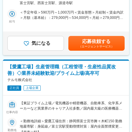
約30名の組織で、工場内で担当領域ごとに複数のチームに分かれ
富士宮駅、西富士宮駅、源道寺駅
計、血圧計、輸液ポンプなど、医療用電気機器（ME機器）に関す
ており、1チーム5～６名程度です。キャリア採用での入社者も複
る幅広い製品ラインナップを持っています。本ポジションでは、
＜予定年収＞590万円～1,000万円＜賃金形態＞月給制＜賃金内訳
数名おります。保全課は日勤と三交替勤務があり、今回は日勤担
当社の主力製品である体外循環装置（人工心肺・ECMOなど）の
＞月額（基本給）：279,000円～534,000円＜月給＞279,000円～
当者のポジションです。
商品化、製造工程の最適設計に対応できるエンジニアの募集しま
給与
534,000円＜昇給有無＞有＜残業手当＞有＜給与補足＞※年収は経
・交替勤務：工場ユーティリティ設備（ボイラー、コンプレッサ
す。
験・能力等を考慮し、同社規定により決定■賞与あり（年2回）■
ー、空調機、排水等）のルーチン点検や法令点検が主業務
昇給・昇格あり（年1回）■職位：一般職～主任職賃金はあくまで
・日勤：工場テーマ（建屋の補修、設備更新、トラブル対応等）
■業務内容：
も目安の金額であり、選考を通じて上下する可能性があります。
やプロジェクト的な業務が中心です。
応募依頼する
・既存製品の維持管理：
気になる
月給(月額)は固定手当を含めた表記です。
（エージェントサービス）
品種追加（品揃え）/既存製品の改善・改良/ユーザー要望対応/生
■ポジションの魅力：
産性向上（製造ライン改良）/法規制・規格/基準の対応
・医療器や医薬品を生産する工場において、保全業務は医療生産
・開発部門で設計された新規製品の商品化（量産立ち上げ）：
設備へのエネルギー供給や環境維持に欠かせない業務を担い、医
詳細デザインの設計（製品・パッケージ・表示物）/生産工程設計
療を支える重要な役割を持ち、「人命を救う商品の安定供給」と
【愛鷹工場】生産管理職（工程管理・生産性品質改
（量産ライン、製造条件の設定）
社会貢献度の高い仕事です。
善）◇業界未経験歓迎/プライム上場/高卒可
・業務を通じた経験や専門知識の蓄積により、自己成長も実感で
■組織構成：
テルモ株式会社
きます。
組織としては60名程が在籍されており、「開発」「関連商品化」
正社員
上場企業
「改良」「素材」の4つの課に分かれています。製品を軸に各課で
新商品開発、既存品改良、工程設計、素材開発・保守などを分担
変更の範囲：会社の定める業務
して開発業務を行っています。異業界（自動車業界出身）の方も
【東証プライム上場／電気機器や精密機器、自動車系、化学系メ
在籍しており、業界未経験であっても活躍できる環境です。
ーカーなど異業界のキャリア入社多数／国内最大級の医療機器メ
仕事内容
ーカー／売上1兆円超／160の国と地域に事業展開／グローバル売
■ポジション魅力：
上比率7割超／テルモを支えるマザー工場】
＜勤務地詳細＞愛鷹工場住所：静岡県富士宮市舞々木町150 勤務
製品設計活動において、自らが関わった医療機器を市場に送り出
地最寄駅：身延線／富士宮駅受動喫煙対策：屋内全面禁煙変更の
すことにより、医療への貢献を実感することができます。
■採用背景：
勤務地
範囲：会社の定める事業所