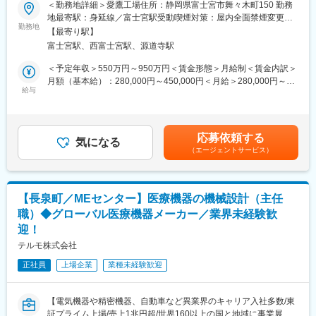
＜勤務地詳細＞愛鷹工場住所：静岡県富士宮市舞々木町150 勤務
■採用背景
地最寄駅：身延線／富士宮駅受動喫煙対策：屋内全面禁煙変更の
■金型について：
当社では、一般家庭用の体温計や血圧計から、病院用の体温計、
勤務地
範囲：会社の定める事業所（リモートワーク含む）
取り扱い金型は射出成形金型が中心です。成形は外部サプライヤ
【最寄り駅】
血圧計、輸液ポンプ、さらには、専用のディスポーザブル製品と
ーに委託することが多く、少量多品種、複雑形状の金型・成形
富士宮駅、西富士宮駅、源道寺駅
組み合わせた製品、超音波や光による血管断面画像装置や人工心
品、品種バリエーションが非常に多いのが特徴です。
肺装置など、医療用電気機器（ME機器）に関する幅広い製品ライ
＜予定年収＞550万円～950万円＜賃金形態＞月給制＜賃金内訳＞
ンナップを持っています。本ポジションでは、グローバル展開し
月額（基本給）：280,000円～450,000円＜月給＞280,000円～
■組織構成：
ているカテーテル関連商品の包装資材に関する開発職を募集しま
給与
450,000円＜昇給有無＞有＜残業手当＞有＜給与補足＞※年収はご
10名規模の組織で若手が多い環境です。組織内で業務を明確に担
す。
経験やスキルを考慮し決定いたします。■賞与：年2回■昇給：年1
当分けしておらず、新商品・維持管理・VAなどのテーマ／案件単
回■職位：一般～主任クラス賃金はあくまでも目安の金額であり、
位で全員が横断的に対応している体制となっています。
■業務内容
選考を通じて上下する可能性があります。月給(月額)は固定手当を
応募依頼する
カテーテル製品開発内の包装表示統括部門にて、下記業務をお任
気になる
含めた表記です。
■働き方：
（エージェントサービス）
せします。
トラブル等の突発対応で休日出勤が0～1回/月 発生します。国内各
・関連部門や資材業者と連携し、規制要件を満たす包装資材を設
地に取引がある金型メーカーや成形サプライヤーが複数社あり、
計し開発する
金型立ち上げや成形トライ時には、取引先へ宿泊を伴う出張（2～
・規制要求をチェックしつつ、全製品の表示設計を担う
3日程度）が発生します。
【長泉町／MEセンター】医療機器の機械設計（主任
・業務計画のマイルストーン作成、関連部門の紐づけおよび実評
職）◆グローバル医療機器メーカー／業界未経験歓
価試験を実施
■本ポジションの魅力：
迎！
・薬事部門、サプライチェーン部門、購買部門および品質部門等
・自ら手がけた製品が医療現場で使われ患者さんの命を救ってい
と連携し、円滑な包装資材の新規導入/変更を進める
テルモ株式会社
ること
・仕様書、手順書、包装資材評価計画書/報告書等の作成レビュー
・既存の工法に囚われることなく、新技術工法活用、開発、チャ
正社員
上場企業
業種未経験歓迎
や改訂サポート
レンジにより生産性、品質、収益改善して貢献できること
・品質、技術的課題が発生した際、原因を特定して改善、改良を
主導・サポートする
【電気機器や精密機器、自動車など異業界のキャリア入社多数/東
・製造現場の活動または決定をタイムリーにサポートするため、
変更の範囲：会社の定める業務
証プライム上場/売上1兆円超/世界160以上の国と地域に事業展開