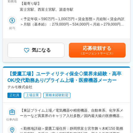
■採用背景：
勤務地
範囲：会社の定める事業所
に供給しております。本ポジションでは、製造管理技術（効率・
【最寄り駅】
当社では一般家庭用の体温計や血圧計から、病院用の体温計、血
品質）の専門知識を深めながら改善の実践を通じて、スキルや技
富士宮駅、西富士宮駅、源道寺駅
圧計、輸液ポンプなど医療機器で幅広い製品ラインナップを持っ
能を習得できる環境です。
ています。工場の持続的な成長に伴い、外部委託の推進やスピー
＜予定年収＞590万円～1,000万円＜賃金形態＞月給制＜賃金内訳
また、国内トップクラスのシェアを持つ当社でカテーテルを中心
ドアップが求められるなか、委託先の品質管理、生産管理サポー
＞月額（基本給）：279,000円～534,000円＜月給＞279,000円～
とした医療機器に関する幅広い製品知識を身につけることができ
ト、および改善業務の需要が拡大しています。
給与
534,000円＜昇給有無＞有＜残業手当＞有＜給与補足＞※年収はご
ます。
本ポジションでは、製造委託先の生産管理、品質管理、生産性改
経験やスキルを考慮し決定いたします。■賞与：年2回■昇給：年1
善、原価改善、設備管理、DX化といった多岐にわたる管理業務を
回■職位：一般職～主任職クラス賃金はあくまでも目安の金額であ
■テルモの愛鷹工場について：
推進していただく方を募集を募集します。
り、選考を通じて上下する可能性があります。月給(月額)は固定手
愛鷹工場はテルモの生産を支えるマザー工場です。心臓や脳外科
応募依頼する
気になる
当を含めた表記です。
治療に用いられる多品種なカテーテルやECMO（体外式膜型人工
（エージェントサービス）
■業務内容：
肺）など、研究開発から製造まで一貫して対応しています。特
国内の製造委託先の「窓口」として以下の業務を中心に確認や検
に、心臓血管カテーテル治療の検査用ガイドワイヤーは世界シェ
証、不足点への助言・改善提案を行います。案件によって、確認
ア75％。その他にも世界トップクラスシェア製品を多数生産して
作業中心のものから深く入り込むものまで関与度は異なります。
います。
【愛鷹工場】ユーティリティ保全◇業界未経験・高卒
※製造委託先は静岡県/山梨県/長野県が中心です。
OK/交代勤務あり/プライム上場・医療機器メーカー
＜業務イメージ＞
変更の範囲：会社の定める業務
・品質維持向上活動：手順書を遵守した安定作業維持管理支援、
テルモ株式会社
トレンド管理などの予防活動、苦情対応、品質システム構築
正社員
上場企業
業種未経験歓迎
・生産管理：物量計画の調整、人材配置、教育、育成管理の支援
・生産設備維持活動：老朽化対応、トラブル改善活動、備品管理
等
【東証プライム上場／電気機器や精密機器、自動車系、化学系メ
・工程改善：IEをベースとしたボトルネック工程把握と改善支援
ーカーなど異業界のキャリア入社多数／国内最大級の医療機器メ
を通じて原価改善に繋げる
仕事内容
ーカー／売上1兆円超／160の国と地域に事業展開／グローバル売
・DX化：生産管理状況の見える化、仕組みを導入し、生産性改
上比率7割超／テルモを支えるマザー工場／高卒・第二新卒歓迎】
＜勤務地詳細＞愛鷹工場住所：静岡県富士宮市舞々木町150 勤務
善、単価改訂へ繋げる