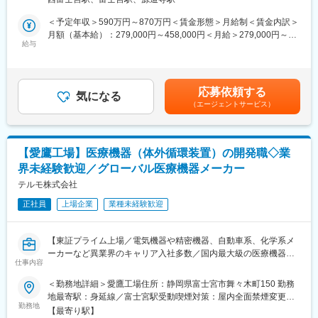
計、血圧計、輸液ポンプなど、医療用電気機器（ME機器）に関す
比較的取り組みやすいテーマから着手します。
る幅広い製品ラインナップを持っています。退職に伴う人員減伴
＜予定年収＞590万円～870万円＜賃金形態＞月給制＜賃金内訳＞
・実務を通じて、設計変更の考え方、試験・評価の進め方、デー
い、保全業務（排水処理）の経験者を即戦力として募集します。
月額（基本給）：279,000円～458,000円＜月給＞279,000円～
タ整理、技術文書作成などの実務スキルを習得します。
給与
458,000円＜昇給有無＞有＜残業手当＞有＜給与補足＞※年収はご
・医療機器・医薬品に関わる法規制や品質要求についても、実務
■担う役割：
経験やスキルを考慮し決定いたします。■賞与：年2回■昇給：年1
を通じて理解を深めます。
保全業務全般に携わりながら、主に排水処理場の管理、点検業務
回■職位：一般職～主任クラス賃金はあくまでも目安の金額であ
・経験を積んだ後は、新製品開発や量産立上げなど、より上流か
及び設備の更新、改修を担っていただきます。また、排水処理設
り、選考を通じて上下する可能性があります。月給(月額)は固定手
つ広範なテーマにも挑戦可能です。
応募依頼する
備の増強、ユーティリティー設備工事のタスク管理および安全を
気になる
当を含めた表記です。
（エージェントサービス）
優先した施工管理（外部業者のコントロール）の補助業務をお任
■ポジション魅力
せする想定です。
・医療製品づくりを通じて、人の健康や命を支える社会貢献性の
※ご経験やスキルによって、担当いただく業務は柔軟に検討しま
高い仕事に携わることができます。
す。
・研究、開発だけでなく、製造、品質、薬事など多くの部門と連
【愛鷹工場】医療機器（体外循環装置）の開発職◇業
携するため、ものづくり全体を広く学べる環境です。
界未経験歓迎／グローバル医療機器メーカー
■業務内容：
・若手のうちから担当テーマを持ち、主体的に業務を進めながら
・排水処理設備の操作、管理、点検、および保守業務の実施
テルモ株式会社
成長していけるポジションです。
・ユーティリティー設備（ボイラー・冷凍機・コンプレッサー
正社員
上場企業
業種未経験歓迎
等）の操作、監視、点検、および保守業務の実施
変更の範囲：会社の定める業務
・工場建物の維持管理に関する改修、修繕工事
・衛生設備の維持管理に関する法令点検、修繕工事
【東証プライム上場／電気機器や精密機器、自動車系、化学系メ
・新規設備導入や更新に関する仕様の取り纏め、発注業務、およ
ーカーなど異業界のキャリア入社多数／国内最大級の医療機器メ
び導入工事
仕事内容
ーカー／売上1兆円超／160の国と地域に事業展開／グローバル売
※上記の各種業務の遂行にあたり、関連各課や外部業者との業務調
上比率7割超／テルモを支えるマザー工場】
＜勤務地詳細＞愛鷹工場住所：静岡県富士宮市舞々木町150 勤務
整を行います。
地最寄駅：身延線／富士宮駅受動喫煙対策：屋内全面禁煙変更の
■求人概要：
勤務地
範囲：会社の定める事業所（リモートワーク含む）
■組織構成：
【最寄り駅】
テルモでは、一般家庭用の体温計や血圧計から、病院用の体温