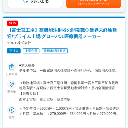
気になる
◇自らの仕事が患者様の生活を支えることに繋がります。あらゆ
めた表記です。
（エージェントサービス）
る職種の社員が在籍していますが、目的は同じ「顧客の、そして
■職務内容
患者様の期待に応えること」です。品質、製造コストなど、あら
これまでのご経験や強みに応じて下記業務をお任せします。
ゆる条件をクリアし、顧客の要求を達成し、患者様に医薬品を届
・新製品開発（製品コンセプト検討～仕様検討、製品設計、工程
けることに大きなやりがいを感じる事業です。
NEW
設計から量産立ち上げまで、一連の開発業務）
【富士宮工場】高機能注射器の開発職◇業界未経験歓
・既存製品の改良・進化（品質改善、工程改善、コスト低減、部
材変更、生産終了への対応、設計、評価から実行までのプロジェ
迎/プライム上場/グローバル医療機器メーカー
変更の範囲：会社の定める業務
クト推進）
テルモ株式会社
・製造ライン更新、量産立ち上げに伴う工程条件の最適化（工程
正社員
上場企業
業種未経験歓迎
が狙い通りに作れることの確認（工程確認）を関係部門と連携し
て推進）
・必要に応じて、外部基準・ルールへの適合確認や取引先等から
■求人概要
のレビュー（監査）への対応
テルモでは、一般家庭用の体温計や血圧計から、病院用の体温
仕事内容
計、血圧計、輸液ポンプなど、医療用電気機器（ME機器）に関す
■担う役割
る幅広い製品ラインナップを持っています。
入社後はまず、既存製品の改良テーマを通じて、仕様の見直し、
＜勤務地詳細＞富士宮工場住所：静岡県富士宮市三園平818 勤務
本ポジションで配属予定のPLAJEX開発課では、製薬企業向け医
設計、評価、量産への反映までを一連の業務を担当いただきま
地最寄駅：身延線／西富士宮駅受動喫煙対策：屋内全面禁煙変更
薬品容器「PLAJEX（プレフィラブルシリンジ＝薬剤を充填でき
勤務地
す。
の範囲：会社の定める事業所（リモートワーク含む）
【最寄り駅】
る注射器の“空容器”）」の開発を行っています。
また、製造ライン更新に伴う、工程条件、評価方法などの整備を
西富士宮駅、富士宮駅、源道寺駅
拡大する製薬企業の容器ビジネスにおける新商品の開発や既存品
関係部門と連携して推進いただきます。
種の改良、既存品種の増産に対応するため、生産技術について経
将来的には、新商品開発テーマで仕様検討→設計→工程設計→量
＜予定年収＞590万円～1,000万円＜賃金形態＞月給制＜賃金内訳
験があるエンジニアを募集いたします。
産化 までの推進役を担っていただきます。
＞月額（基本給）：279,000円～534,000円＜月給＞279,000円～
給与
534,000円＜昇給有無＞有＜残業手当＞有＜給与補足＞※年収はご
■職務内容
■ポジジョン魅力
経験やスキルを考慮し決定いたします。■賞与：年2回■昇給：年1
製薬企業向け医薬品容器「PLAJEX（プレフィラブルシリン