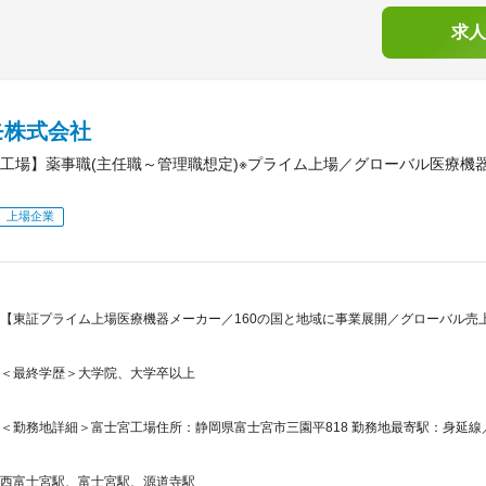
求人
モ株式会社
工場】薬事職(主任職～管理職想定)※プライム上場／グローバル医療機
上場企業
【東証プライム上場医療機器メーカー／160の国と地域に事業展開／グローバル売
＜最終学歴＞大学院、大学卒以上
＜勤務地詳細＞富士宮工場住所：静岡県富士宮市三園平818 勤務地最寄駅：身延線／
西富士宮駅、富士宮駅、源道寺駅