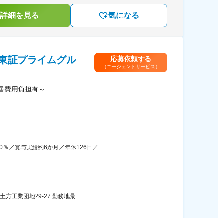
詳細を見る
気になる
東証プライムグル
応募依頼する
（エージェントサービス）
居費用負担有～
0％／賞与実績約6か月／年休126日／
工業団地29-27 勤務地最...