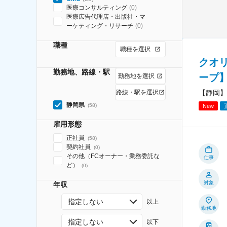
医療コンサルティング
(
0
)
医療広告代理店・出版社・マ
ーケティング・リサーチ
(
0
)
職種
職種を選択
クオ
勤務地、路線・駅
ープ
勤務地を選択
【静岡】
路線・駅を選択
静岡県
(
58
)
New
雇用形態
正社員
(
58
)
契約社員
(
0
)
その他（FCオーナー・業務委託な
仕事
ど）
(
0
)
対象
年収
指定しない
以上
勤務地
指定しない
以下