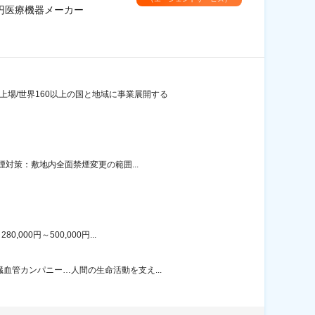
円医療機器メーカー
場/世界160以上の国と地域に事業展開する
煙対策：敷地内全面禁煙変更の範囲...
00円～500,000円...
血管カンパニー…人間の生命活動を支え...