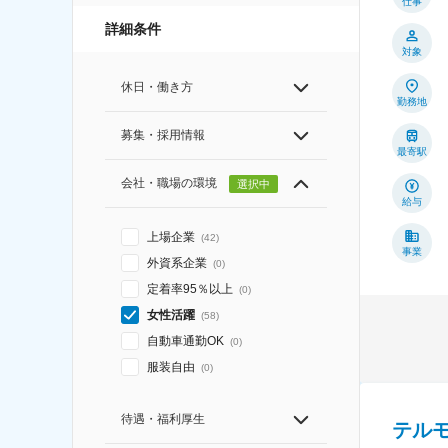
仕事
詳細条件
対象
休日・働き方
勤務地
募集・採用情報
最寄駅
会社・職場の環境
選択中
給与
上場企業
(
42
)
事業
外資系企業
(
0
)
定着率95％以上
(
0
)
女性活躍
(
58
)
自動車通勤OK
(
0
)
服装自由
(
0
)
待遇・福利厚生
テル