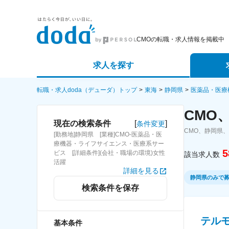
CMOの転職・求人情報を掲載中
求人を探す
詳細条件から探す
エージェ
転職・求人doda（デューダ）トップ
東海
静岡県
医薬品・医療
CMO
新着求人から探す
スカウト
[
]
現在の検索条件
条件変更
CMO、静岡県
[勤務地]静岡県 [業種]CMO-医薬品・医
求人特集から探す
パートナ
療機器・ライフサイエンス・医療系サー
5
ビス [詳細条件](会社・職場の環境)女性
該当求人数
活躍
詳細を見る
静岡県のみで
検索条件を保存
テル
基本条件