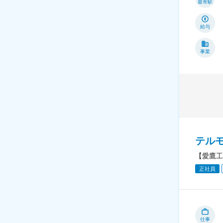
最寄駅
給与
事業
テル
【愛鷹工
正社員
仕事