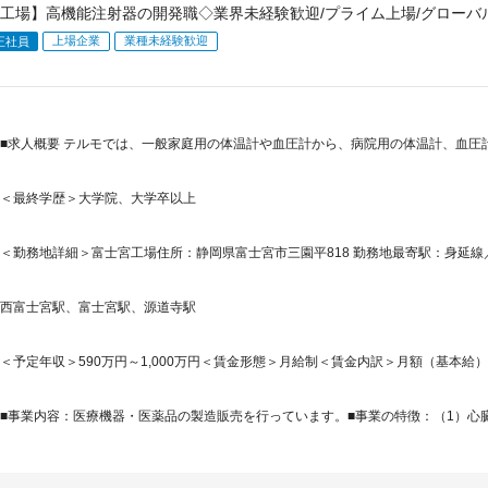
工場】高機能注射器の開発職◇業界未経験歓迎/プライム上場/グローバ
上場企業
業種未経験歓迎
正社員
■求人概要 テルモでは、一般家庭用の体温計や血圧計から、病院用の体温計、血圧
＜最終学歴＞大学院、大学卒以上
＜勤務地詳細＞富士宮工場住所：静岡県富士宮市三園平818 勤務地最寄駅：身延線／
西富士宮駅、富士宮駅、源道寺駅
＜予定年収＞590万円～1,000万円＜賃金形態＞月給制＜賃金内訳＞月額（基本給）：279,
■事業内容：医療機器・医薬品の製造販売を行っています。■事業の特徴：（1）心臓