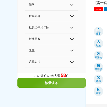
【富士宮
語学
New
仕事内容
社員の平均年齢
仕事
従業員数
対象
設立
勤務地
応募方法
最寄駅
58
この条件の求人数
件
給与
検索する
事業