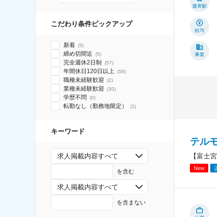
最寄駅
こだわり条件ピックアップ
給与
新着
(
5
)
締め切間近
(
5
)
事業
完全週休2日制
(
57
)
年間休日120日以上
(
58
)
職種未経験歓迎
(
2
)
業種未経験歓迎
(
30
)
学歴不問
(
0
)
転勤なし（勤務地限定）
(
1
)
キーワード
テル
【富士宮
求人掲載内容すべて
New
を含む
求人掲載内容すべて
を含まない