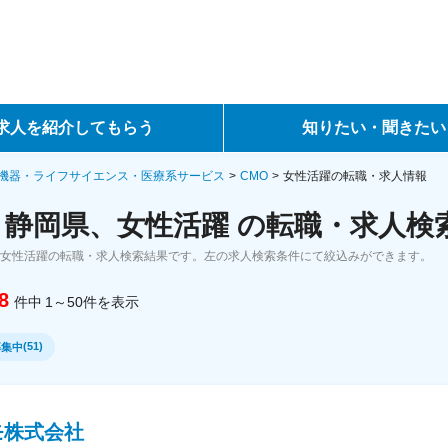
求人を紹介してもらう
知りたい・聞きたい
ントサービス
転職ノウハウ
機器・ライフサイエンス・医療系サービス
CMO
女性活躍の転職・求人情報
、静岡県、女性活躍 の転職・求人検
サービス
データで見る転職
、女性活躍の転職・求人検索結果です。左の求人検索条件にて絞込みができます。
ーエージェントサービス
コラム・インタビュー
8
件中
1～50
件
を表示
転職Q&A
(
51
)
募集中
モ株式会社