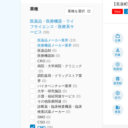
【長泉町
業種
業種を選択
New
医薬品・医療機器・ライ
フサイエンス・医療系サ
ービス
(
58
)
医薬品メーカー業界
(
10
)
仕事
医療機器メーカー業界
(
42
)
医薬品卸
(
0
)
対象
医療機器卸
(
0
)
CRO
(
0
)
病院・大学病院・クリニック
勤務地
(
0
)
調剤薬局・ドラッグストア業
界
(
0
)
最寄駅
バイオベンチャー業界
(
0
)
大学・研究施設
(
0
)
介護・福祉関連サービス
(
0
)
給与
その他医療関連
(
0
)
診断薬・臨床検査機器・臨床
検査試薬メーカー
(
0
)
事業
SMO
(
0
)
CSO
(
0
)
CMO
(
58
)