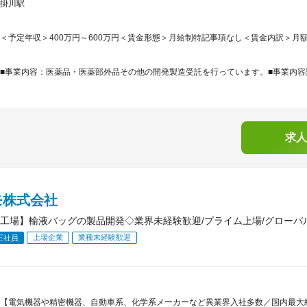
掛川駅
＜予定年収＞400万円～600万円＜賃金形態＞月給制特記事項なし＜賃金内訳＞月額（基本
■事業内容：医薬品・医薬部外品その他の開発製造受託を行っています。■事業内容詳
求人
モ株式会社
工場】輸液バッグの製品開発◇業界未経験歓迎/プライム上場/グローバ
上場企業
業種未経験歓迎
正社員
【電気機器や精密機器、自動車系、化学系メーカーなど異業界入社多数／国内最大級