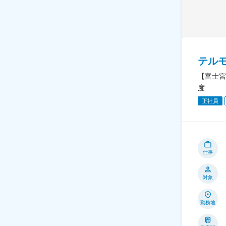
テル
【富士宮
度
正社員
仕事
対象
勤務地