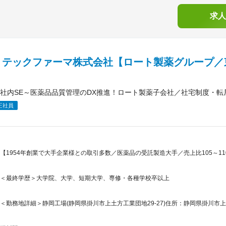
求人
リテックファーマ株式会社【ロート製薬グループ／
】
社内SE～医薬品品質管理のDX推進！ロート製薬子会社／社宅制度・転
正社員
【1954年創業で大手企業様との取引多数／医薬品の受託製造大手／売上比105～11
＜最終学歴＞大学院、大学、短期大学、専修・各種学校卒以上
＜勤務地詳細＞静岡工場(静岡県掛川市上土方工業団地29-27)住所：静岡県掛川市上土方