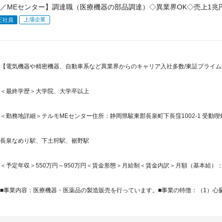
／MEセンター】調達職（医療機器の部品調達）◇異業界OK◇売上1兆
上場企業
正社員
【電気機器や精密機器、自動車系など異業界からのキャリア入社多数/東証プライム上
＜最終学歴＞大学院、大学卒以上
＜勤務地詳細＞テルモMEセンター住所：静岡県駿東郡長泉町下長窪1002-1 受動喫
長泉なめり駅、下土狩駅、裾野駅
＜予定年収＞550万円～950万円＜賃金形態＞月給制＜賃金内訳＞月額（基本給）：280,0
■事業内容：医療機器・医薬品の製造販売を行っています。■事業の特徴：（1）心臓