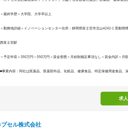
＜最終学歴＞大学院、大学卒以上
＜勤務地詳細＞イノベーションセンター住所：静岡県富士宮市北山4242-1 受動喫煙
西富士宮駅
＜予定年収＞350万円～550万円＜賃金形態＞月給制補足事項なし＜賃金内訳＞月額（基本
■事業内容：同社は医薬品、医薬部外品、化粧品、健康食品、特定保健用途食品、栄養
求人
カプセル株式会社