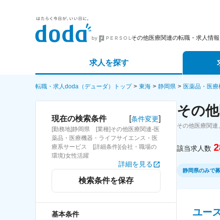
その他医療関連の転職・求人情報
求人を探す
詳細条件から探す
エージェ
転職・求人doda（デューダ）トップ
東海
静岡県
医薬品・医療
その他
新着求人から探す
スカウト
[
]
現在の検索条件
条件変更
その他医療関連
[勤務地]静岡県 [業種]その他医療関連-医
求人特集から探す
パートナ
薬品・医療機器・ライフサイエンス・医
2
療系サービス [詳細条件](会社・職場の
該当求人数
環境)女性活躍
詳細を見る
静岡県のみで
検索条件を保存
ユー
基本条件