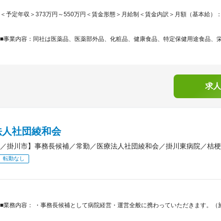
＜予定年収＞373万円～550万円＜賃金形態＞月給制＜賃金内訳＞月額（基本給）：217,0
■事業内容：同社は医薬品、医薬部外品、化粧品、健康食品、特定保健用途食品、栄養
求人
法人社団綾和会
／掛川市】事務長候補／常勤／医療法人社団綾和会／掛川東病院／桔梗
転勤なし
■業務内容： ・事務長候補として病院経営・運営全般に携わっていただきます。（