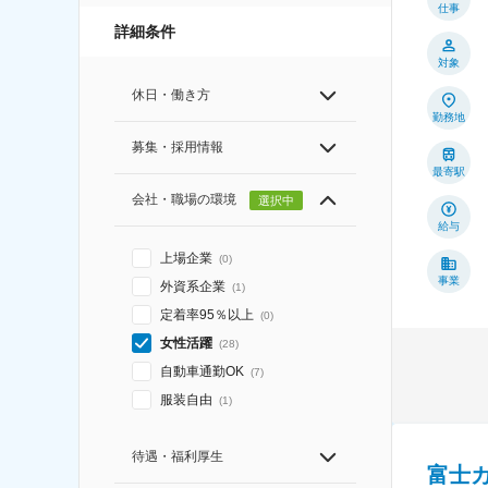
仕事
詳細条件
対象
休日・働き方
勤務地
募集・採用情報
最寄駅
会社・職場の環境
選択中
給与
上場企業
(
0
)
事業
外資系企業
(
1
)
定着率95％以上
(
0
)
女性活躍
(
28
)
自動車通勤OK
(
7
)
服装自由
(
1
)
待遇・福利厚生
富士