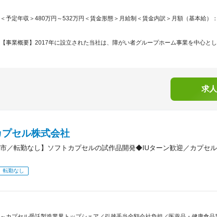
＜予定年収＞480万円～532万円＜賃金形態＞月給制＜賃金内訳＞月額（基本給）：200
【事業概要】2017年に設立された当社は、障がい者グループホーム事業を中心とし
求人
カプセル株式会社
市／転勤なし】ソフトカプセルの試作品開発◆IUターン歓迎／カプセ
転勤なし
～カプセル受託製造業界トップシェア／引越手当全額会社負担／医薬品・健康食品業