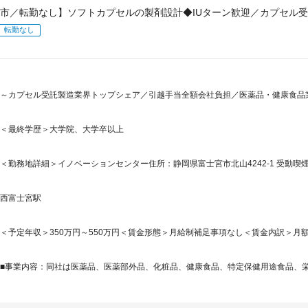
市／転勤なし】ソフトカプセルの製剤設計◆IUターン歓迎／カプセル
転勤なし
～カプセル受託製造業界トップシェア／引越手当全額会社負担／医薬品・健康食品業
＜最終学歴＞大学院、大学卒以上
＜勤務地詳細＞イノベーションセンター住所：静岡県富士宮市北山4242-1 受動喫煙
西富士宮駅
＜予定年収＞350万円～550万円＜賃金形態＞月給制補足事項なし＜賃金内訳＞月額（基本
■事業内容：同社は医薬品、医薬部外品、化粧品、健康食品、特定保健用途食品、栄養