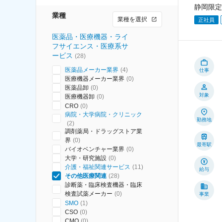
静岡限定
業種
業種を選択
正社員
医薬品・医療機器・ライ
フサイエンス・医療系サ
ービス
(
28
)
医薬品メーカー業界
(
4
)
仕事
医療機器メーカー業界
(
0
)
医薬品卸
(
0
)
対象
医療機器卸
(
0
)
CRO
(
0
)
病院・大学病院・クリニック
勤務地
(
2
)
調剤薬局・ドラッグストア業
界
(
0
)
最寄駅
バイオベンチャー業界
(
0
)
大学・研究施設
(
0
)
介護・福祉関連サービス
(
11
)
給与
その他医療関連
(
28
)
診断薬・臨床検査機器・臨床
検査試薬メーカー
(
0
)
事業
SMO
(
1
)
CSO
(
0
)
CMO
(
0
)