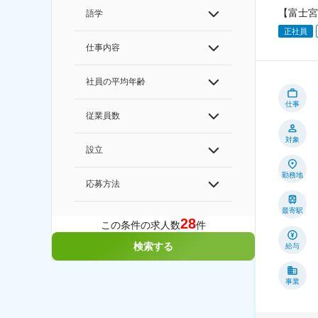
【富士宮
語学
正社員
仕事内容
社員の平均年齢
仕事
従業員数
対象
設立
勤務地
応募方法
最寄駅
28
この条件の求人数
件
検索する
給与
事業