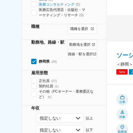
医療コンサルティング
(
5
)
医療広告代理店・出版社・マ
ーケティング・リサーチ
(
0
)
職種
職種を選択
勤務地、路線・駅
勤務地を選択
ソー
路線・駅を選択
静岡県
(
28
)
＜静岡＞
New
雇用形態
正社員
(
27
)
契約社員
(
1
)
その他（FCオーナー・業務委託な
ど）
(
0
)
仕事
年収
対象
指定しない
以上
指定しない
以下
勤務地