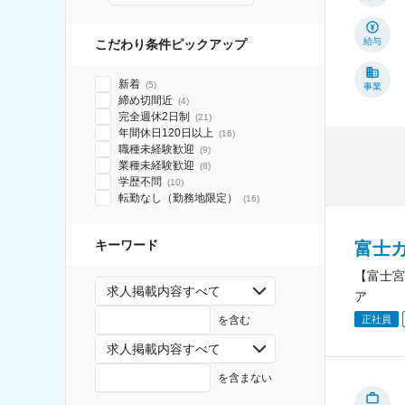
給与
こだわり条件ピックアップ
新着
(
5
)
事業
締め切間近
(
4
)
完全週休2日制
(
21
)
年間休日120日以上
(
16
)
職種未経験歓迎
(
9
)
業種未経験歓迎
(
8
)
学歴不問
(
10
)
転勤なし（勤務地限定）
(
16
)
キーワード
富士
【富士宮
求人掲載内容すべて
ア
を含む
正社員
求人掲載内容すべて
を含まない