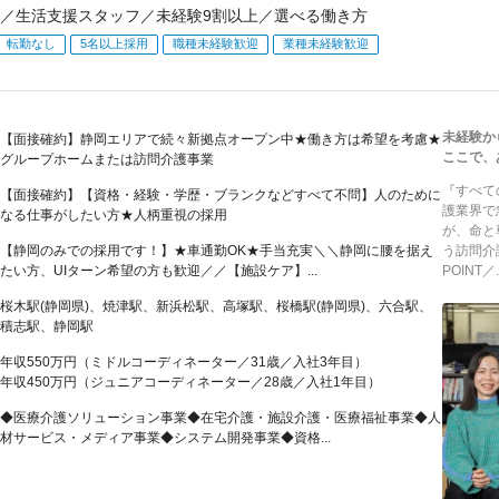
／生活支援スタッフ／未経験9割以上／選べる働き方
転勤なし
5名以上採用
職種未経験歓迎
業種未経験歓迎
未経験か
【面接確約】静岡エリアで続々新拠点オープン中★働き方は希望を考慮★
ここで、
グループホームまたは訪問介護事業
『すべて
【面接確約】【資格・経験・学歴・ブランクなどすべて不問】人のために
護業界で
なる仕事がしたい方★人柄重視の採用
が、命と
【静岡のみでの採用です！】★車通勤OK★手当充実＼＼静岡に腰を据え
う訪問介
たい方、UIターン希望の方も歓迎／／【施設ケア】...
POINT／..
桜木駅(静岡県)、焼津駅、新浜松駅、高塚駅、桜橋駅(静岡県)、六合駅、
積志駅、静岡駅
年収550万円（ミドルコーディネーター／31歳／入社3年目）
年収450万円（ジュニアコーディネーター／28歳／入社1年目）
◆医療介護ソリューション事業◆在宅介護・施設介護・医療福祉事業◆人
材サービス・メディア事業◆システム開発事業◆資格...