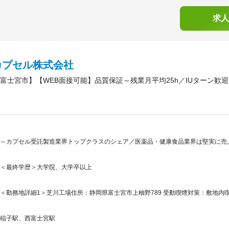
求人
カプセル株式会社
富士宮市】【WEB面接可能】品質保証～残業月平均25h／IUターン歓
～カプセル受託製造業界トップクラスのシェア／医薬品・健康食品業界は堅実に売上
＜最終学歴＞大学院、大学卒以上
＜勤務地詳細1＞芝川工場住所：静岡県富士宮市上柚野789 受動喫煙対策：敷地内喫
稲子駅、西富士宮駅