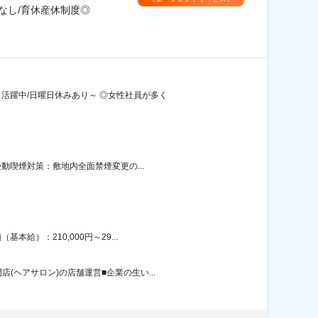
なし/育休産休制度◎
活躍中/日曜日休みあり～ ◎女性社員が多く
動喫煙対策：敷地内全面禁煙変更の...
給）：210,000円～29...
ヘアサロン)の店舗運営■企業の生い...