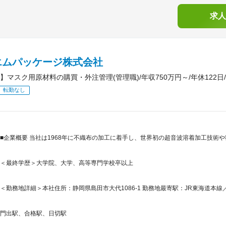
求人
エムパッケージ株式会社
】マスク用原材料の購買・外注管理(管理職)/年収750万円～/年休122日
転勤なし
■企業概要 当社は1968年に不織布の加工に着手し、世界初の超音波溶着加工技術
＜最終学歴＞大学院、大学、高等専門学校卒以上
＜勤務地詳細＞本社住所：静岡県島田市大代1086-1 勤務地最寄駅：JR東海道本線
門出駅、合格駅、日切駅