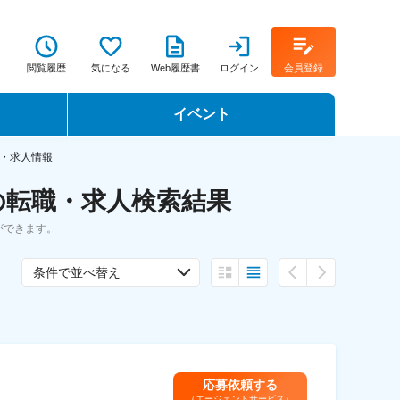
閲覧履歴
気になる
Web履歴書
ログイン
会員登録
イベント
転職イベント・転職セミナー
・求人情報
の転職・求人検索結果
転職フェア
ができます。
転職セミナー動画
条件で並べ替え
応募依頼する
（エージェントサービス）