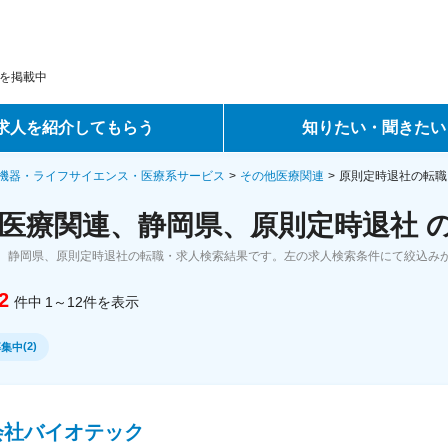
を掲載中
求人を紹介してもらう
知りたい・聞きたい
ントサービス
転職ノウハウ
機器・ライフサイエンス・医療系サービス
その他医療関連
原則定時退社の転職
医療関連、静岡県、原則定時退社 
サービス
データで見る転職
、静岡県、原則定時退社の転職・求人検索結果です。左の求人検索条件にて絞込み
ーエージェントサービス
コラム・インタビュー
2
件中
1～12
件
を表示
転職Q&A
(
2
)
募集中
会社バイオテック