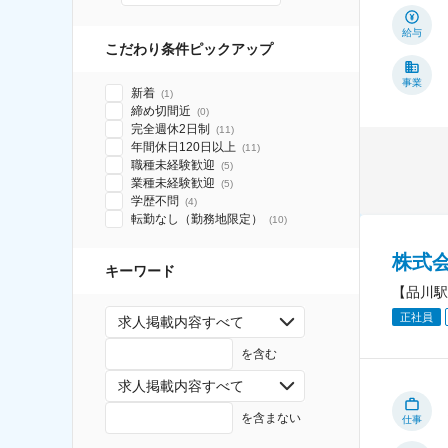
給与
こだわり条件ピックアップ
事業
新着
(
1
)
締め切間近
(
0
)
完全週休2日制
(
11
)
年間休日120日以上
(
11
)
職種未経験歓迎
(
5
)
業種未経験歓迎
(
5
)
学歴不問
(
4
)
転勤なし（勤務地限定）
(
10
)
株式
キーワード
【品川駅
正社員
求人掲載内容すべて
を含む
求人掲載内容すべて
を含まない
仕事