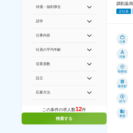
調剤薬局
待遇・福利厚生
正社員
語学
仕事内容
仕事
社員の平均年齢
対象
従業員数
勤務地
設立
最寄駅
応募方法
給与
12
この条件の求人数
件
事業
検索する