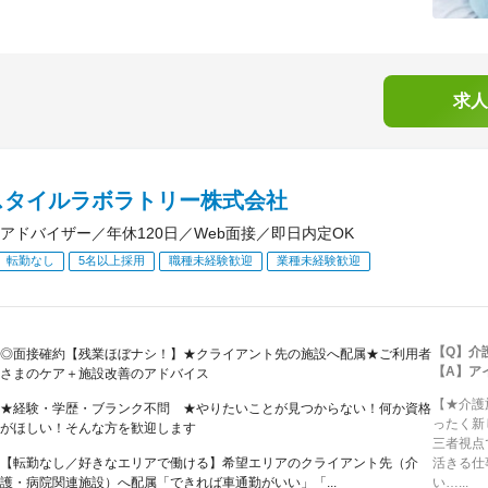
求人
スタイルラボラトリー株式会社
アドバイザー／年休120日／Web面接／即日内定OK
転勤なし
5名以上採用
職種未経験歓迎
業種未経験歓迎
【Q】介
◎面接確約【残業ほぼナシ！】★クライアント先の施設へ配属★ご利用者
【A】ア
さまのケア＋施設改善のアドバイス
【★介護
★経験・学歴・ブランク不問 ★やりたいことが見つからない！何か資格
ったく新
がほしい！そんな方を歓迎します
三者視点
【転勤なし／好きなエリアで働ける】希望エリアのクライアント先（介
活きる仕
護・病院関連施設）へ配属「できれば車通勤がいい」「...
い…...