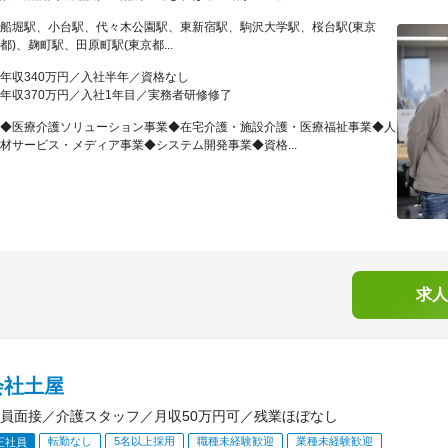
船堀駅、小台駅、代々木公園駅、東新宿駅、駒沢大学駅、桜台駅(東京
都)、麹町駅、田原町駅(東京都...
年収340万円／入社半年／資格なし
年収370万円／入社1年目／実務者研修修了
◆医療介護ソリューション事業◆在宅介護・施設介護・医療福祉事業◆人
材サービス・メディア事業◆システム開発事業◆資格...
求人
会社土屋
員面接／介護スタッフ／月収50万円可／残業ほぼなし
転勤なし
5名以上採用
職種未経験歓迎
業種未経験歓迎
正社員