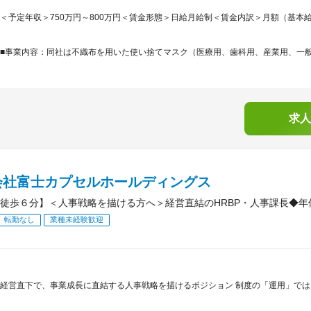
＜予定年収＞750万円～800万円＜賃金形態＞日給月給制＜賃金内訳＞月額（基本給）：368
■事業内容：同社は不織布を用いた使い捨てマスク（医療用、歯科用、産業用、一般家
求人
会社富士カプセルホールディングス
徒歩６分】＜人事戦略を描ける方へ＞経営直結のHRBP・人事課長◆年
転勤なし
業種未経験歓迎
経営直下で、事業成長に直結する人事戦略を描けるポジション 制度の「運用」では