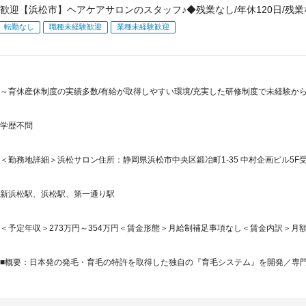
歓迎【浜松市】ヘアケアサロンのスタッフ♪◆残業なし/年休120日/残業
転勤なし
職種未経験歓迎
業種未経験歓迎
～育休産休制度の実績多数/有給が取得しやすい環境/充実した研修制度で未経験から
学歴不問
＜勤務地詳細＞浜松サロン住所：静岡県浜松市中央区鍛冶町1-35 中村企画ビル5F受
新浜松駅、浜松駅、第一通り駅
＜予定年収＞273万円～354万円＜賃金形態＞月給制補足事項なし＜賃金内訳＞月額（基本
■概要：日本発の発毛・育毛の特許を取得した独自の『育毛システム』を開発／専門店(