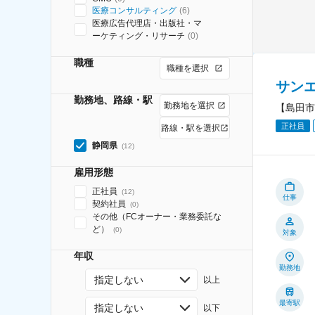
医療コンサルティング
(
6
)
医療広告代理店・出版社・マ
ーケティング・リサーチ
(
0
)
職種
職種を選択
サン
勤務地、路線・駅
勤務地を選択
【島田市
正社員
路線・駅を選択
静岡県
(
12
)
雇用形態
正社員
(
12
)
仕事
契約社員
(
0
)
その他（FCオーナー・業務委託な
ど）
(
0
)
対象
年収
勤務地
指定しない
以上
最寄駅
指定しない
以下