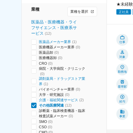
★未経験
業種
業種を選択
正社員
医薬品・医療機器・ライ
フサイエンス・医療系サ
ービス
(
12
)
医薬品メーカー業界
(
1
)
仕事
医療機器メーカー業界
(
0
)
医薬品卸
(
0
)
対象
医療機器卸
(
0
)
CRO
(
0
)
病院・大学病院・クリニック
勤務地
(
0
)
調剤薬局・ドラッグストア業
界
(
1
)
最寄駅
バイオベンチャー業界
(
0
)
大学・研究施設
(
0
)
介護・福祉関連サービス
(
2
)
給与
その他医療関連
(
12
)
診断薬・臨床検査機器・臨床
検査試薬メーカー
(
0
)
事業
SMO
(
0
)
CSO
(
0
)
CMO
(
0
)