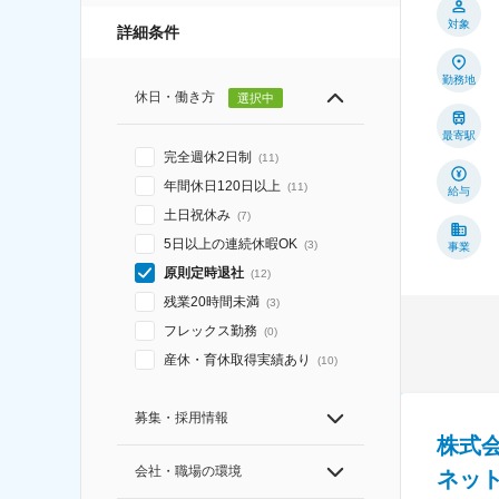
対象
詳細条件
勤務地
休日・働き方
選択中
最寄駅
完全週休2日制
(
11
)
年間休日120日以上
(
11
)
給与
土日祝休み
(
7
)
5日以上の連続休暇OK
(
3
)
事業
原則定時退社
(
12
)
残業20時間未満
(
3
)
フレックス勤務
(
0
)
産休・育休取得実績あり
(
10
)
募集・採用情報
株式
会社・職場の環境
ネット