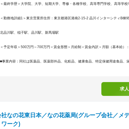
＜最終学歴＞大学院、大学、短期大学、専修・各種学校、高等専門学校、高等学校
＜勤務地詳細1＞東京営業所住所：東京都港区港南2-15-2 品川インターシティB棟9
北品川駅、稲子駅、品川駅、新馬場駅
＜予定年収＞500万円～700万円＜賃金形態＞月給制＜賃金内訳＞月額（基本給）：312,5
■事業内容：同社は医薬品、医薬部外品、化粧品、健康食品、特定保健用途食品、栄養
求人
会社なの花東日本／なの花薬局(グループ会社／メ
ワーク)