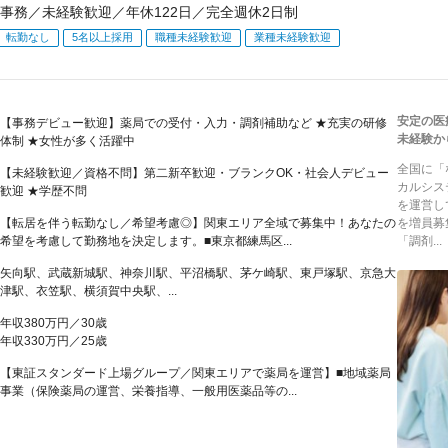
事務／未経験歓迎／年休122日／完全週休2日制
転勤なし
5名以上採用
職種未経験歓迎
業種未経験歓迎
安定の医
【事務デビュー歓迎】薬局での受付・入力・調剤補助など ★充実の研修
未経験か
体制 ★女性が多く活躍中
全国に「
【未経験歓迎／資格不問】第二新卒歓迎・ブランクOK・社会人デビュー
カルシス
歓迎 ★学歴不問
を運営し
【転居を伴う転勤なし／希望考慮◎】関東エリア全域で募集中！あなたの
を増員募
希望を考慮して勤務地を決定します。■東京都練馬区...
「調剤...
矢向駅、武蔵新城駅、神奈川駅、平沼橋駅、茅ケ崎駅、東戸塚駅、京急大
津駅、衣笠駅、横須賀中央駅、...
年収380万円／30歳
年収330万円／25歳
【東証スタンダード上場グループ／関東エリアで薬局を運営】■地域薬局
事業（保険薬局の運営、栄養指導、一般用医薬品等の...