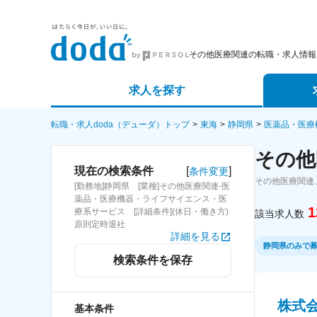
その他医療関連の転職・求人情報
求人を探す
詳細条件から探す
エージェ
転職・求人doda（デューダ）トップ
東海
静岡県
医薬品・医療
その他
新着求人から探す
スカウト
[
]
現在の検索条件
条件変更
その他医療関連
[勤務地]静岡県 [業種]その他医療関連-医
求人特集から探す
パートナ
薬品・医療機器・ライフサイエンス・医
1
療系サービス [詳細条件](休日・働き方)
該当求人数
原則定時退社
詳細を見る
静岡県のみで
検索条件を保存
株式
基本条件