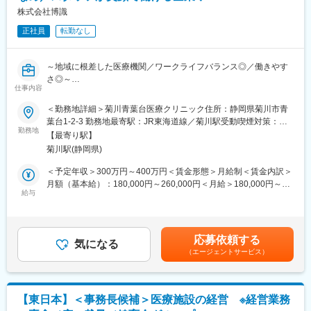
・クライアントとの商談
株式会社博識
└社員食堂開設に当たり、「どのようなメニューにしたい？どん
正社員
転勤なし
なコンセプトの食堂としたいか？」 など詳細内容を提案しま
す。
・社内関係部署との企画立案
～地域に根差した医療機関／ワークライフバランス◎／働きやす
└営業部隊、サポート部隊、管理栄養士、アフターフォロー部
さ◎～
隊 など他部署の方々と連携して準備を進めます。
仕事内容
・競合他社とのコンペ
■業務内容：
＜勤務地詳細＞菊川青葉台医療クリニック住所：静岡県菊川市青
ご契約を頂くまでに説明会＆試食会を重ねていきます。平均4～5
菊川青葉台医療クリニックの外来の受付窓口対応および会計や電
葉台1-2-3 勤務地最寄駅：JR東海道線／菊川駅受動喫煙対策：屋
社程度で競合となります。
話対応など事務業務全般をお任せいたします。電子カルテシステ
勤務地
内全面禁煙変更の範囲：会社の定める事業所
【最寄り駅】
ムを導入しているため、パソコンでの業務が中心となります。
■魅力ポイント
菊川駅(静岡県)
・フランチャイズのようなメニュー固定がなく、メニューを含め
■業務詳細：
＜予定年収＞300万円～400万円＜賃金形態＞月給制＜賃金内訳＞
た提案が可能です。
・外来の窓口対応
月額（基本給）：180,000円～260,000円＜月給＞180,000円～
・社食を持っている企業向けの提案のため、顧客先はプライム上
・電子カルテ管理
給与
260,000円＜昇給有無＞有＜残業手当＞有＜給与補足＞■賞与：年
場企業などの超大手を担当することも多く、スキルアップが可能
・電話の受付対応
2回（※基本給３か月分／前年度実績）■昇給：あり賃金はあくま
です。
・クラーク業務
でも目安の金額であり、選考を通じて上下する可能性がありま
・グループで手掛けている有名レストラン・ホテル等のノウハウ
・医師事務作業の補助 など
す。月給(月額)は固定手当を含めた表記です。
を生かした、顧客満足度高いサービス提供を行うことが可能で
応募依頼する
気になる
す。
（エージェントサービス）
■魅力ポイント：
・働きやすい環境
■組織構成
年間休日120日で、残業は月に10時間程となっております。その
部長（1名）、副部長（1名）、アシスタント・マネージャー(１
ため、生活とお仕事を両立しながら安定的に働くことができま
名)、メンバー（２名)
【東日本】＜事務長候補＞医療施設の経営 ※経営業務
す。