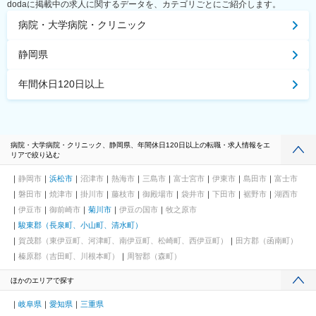
dodaに掲載中の求人に関するデータを、カテゴリごとにご紹介します。
病院・大学病院・クリニック
静岡県
年間休日120日以上
病院・大学病院・クリニック、静岡県、年間休日120日以上の転職・求人情報をエ
リアで絞り込む
静岡市
浜松市
沼津市
熱海市
三島市
富士宮市
伊東市
島田市
富士市
磐田市
焼津市
掛川市
藤枝市
御殿場市
袋井市
下田市
裾野市
湖西市
伊豆市
御前崎市
菊川市
伊豆の国市
牧之原市
駿東郡（長泉町、小山町、清水町）
賀茂郡（東伊豆町、河津町、南伊豆町、松崎町、西伊豆町）
田方郡（函南町）
榛原郡（吉田町、川根本町）
周智郡（森町）
ほかのエリアで探す
岐阜県
愛知県
三重県