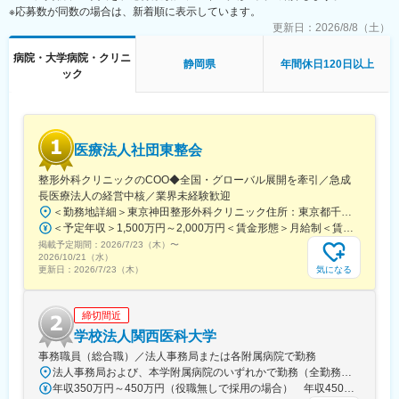
幅年収UPが見込める環境となります。
※応募数が同数の場合は、新着順に表示しています。
■経営をサポートするシステム
更新日：
2026/8/8（土）
同社独自の病院経営管理システム『Mil-Feel』（ミル・フィール）
を使い、BSC（バランスド・スコアカード）に基づいた独自の5つ
病院・大学病院・クリニ
静岡県
年間休日120日以上
の視点を管理することで迅速な問題解決を行い、運営の効率化と
ック
医療の質向上を図る直接支援が可能です。
■病院経営管理システム『Mil-Feel』（ミル・フィール）とは
フューチャーアーキテクト株式会社（旧フューチャーシステムコ
ンサルティング株式会社）の経営支援を通じた情報システム構築
医療法人社団東整会
技術と、ヘルスケアシステムズの病院経営実績から得たノウハウ
を基に生まれた独自のシステムです。
整形外科クリニックのCOO◆全国・グローバル展開を牽引／急成
■当社の特徴
長医療法人の経営中核／業界未経験歓迎
・BSCによる分析をベースに支援を展開。主に業務効率化・コス
＜勤務地詳細＞東京神田整形外科クリニック住所：東京都千代田区鍛冶町2丁目8-6 メディカルプライム神田3F勤務地最寄駅：JR山手線／神田駅受動喫煙対策：屋内全面禁煙変更の範囲：会社の定める事業所
ト削減を目的として改革に取り組んで頂きます。
＜予定年収＞1,500万円～2,000万円＜賃金形態＞月給制＜賃金内訳＞月額（基本給）：1,200,000円～1,500,000円＜月給＞1,200,000円～1,500,000円＜昇給有無＞有＜残業手当＞有＜給与補足＞※経験やスキルを考慮して決定します。■昇給：年1回■賞与：年2回賃金はあくまでも目安の金額であり、選考を通じて上下する可能性があります。月給(月額)は固定手当を含めた表記です。
・病院の経営受託を核として周辺サービスを展開し、地域で統合
掲載予定期間：
ケアサービスを提供する事業展開を目指しています。快適・安
2026/7/23（木）
〜
2026/10/21（水）
全・安心を追求した介護付き有料老人ホームも運営しておりま
気になる
更新日：
2026/7/23（木）
す。
・病院経営改善を目的とし、医療機関に常駐し継続的に経営実務
を行うことができる。
締切間近
学校法人関西医科大学
変更の範囲：会社の定める業務
事務職員（総合職）／法人事務局または各附属病院で勤務
法人事務局および、本学附属病院のいずれかで勤務（全勤務地、最寄り駅から徒歩5分以内）【関西医科大学 法人事務局】大阪府枚方市新町2丁目5-1■京阪本線 枚方市駅～徒歩5分※京阪 枚方市駅まで…・京阪 京橋駅から特急乗車14分・京阪 中書島駅から特急乗車16分【附属病院】大阪府枚方市新町2丁目3-1■京阪本線 枚方市駅～徒歩3分【総合医療センター】大阪府守口市文園町10-15■京阪本線 滝井駅～徒歩3分■地下鉄谷町線・今里筋線 太子橋今市駅～徒歩5分 ※京阪 滝井駅まで… ・京阪 京橋駅から各停乗車9分 ※谷町線 太子橋今市駅まで…・谷町線 大日駅から乗車8分・谷町線 東梅田駅から乗車13分【香里病院】大阪府寝屋川市香里本通町8-45■京阪本線 香里園駅～徒歩1分 ※京阪 香里園駅まで… ・京阪 京橋駅・樟葉駅から準急乗車15分 ・京阪中書島駅から準急乗車35分（特急乗車、枚方市駅で乗り換えると25分） ◎経験・能力など適性を考慮し配属します。 ※転居を伴う転勤なし※U・Iターン歓迎
年収350万円～450万円（役職無しで採用の場合） 年収450万円～550万円（主任級で採用の場合）