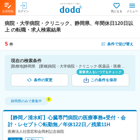
会員登録
ログイン
気になる
メニュー
病院・大学病院・クリニック、静岡県、年間休日120日以
上
の転職・求人検索結果
5
条件で並び替え
件
現在の検索条件
[勤務地]静岡県 [業種]病院・大学病院・クリニック-医薬品・医療機器・ライフサイエンス・医療系サービス [こだわり条件ピックアップ]年間休日120日以上 [詳細条件](休日・働き方)年間休日120日以上
新着求人をいつでもチェック
条件の変更
この条件を保存
静岡県
のみで募集中
【静岡／清水町】心臓専門病院の医療事務※受付・会
計・レセプト◇転勤無／年休122日／残業11H
医療法人社団宏和会岡村記念病院