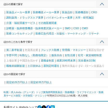
ほかの業種で探す
医薬品メーカー業界
医療機器メーカー業界
医薬品卸
医療機器卸
CRO
調剤薬局・ドラッグストア業界
バイオベンチャー業界
大学・研究施設
介護・福祉関連サービス
その他医療関連
診断薬・臨床検査機器・臨床検査試薬メーカー
SMO
CSO
CMO
医療コンサルティング
医療広告代理店・出版社・マーケティング・リサーチ
ほかのこだわり条件で探す
第二新卒歓迎
外資系企業
フレックス勤務
管理職・マネジャー
英語を活かす
学歴不問
転勤なし（勤務地限定）
服装自由
女性活躍
社宅・家賃補助制度
上場企業
中国語を活かす
退職金制度
残業20時間未満
完全週休2日制
職種未経験歓迎
土日祝休み
原則定時退社
海外出張あり
U・Iターン支援あり
ほかの固定給で探す
固定給25万円以上
固定給35万円以上
転職・求人doda（デューダ）トップ
東海
静岡県
医薬品・医療機器・ライフサイエンス・医療
系サービス
病院・大学病院・クリニック
年間休日120日以上の転職・求人情報
転職サイト dodaをシェア