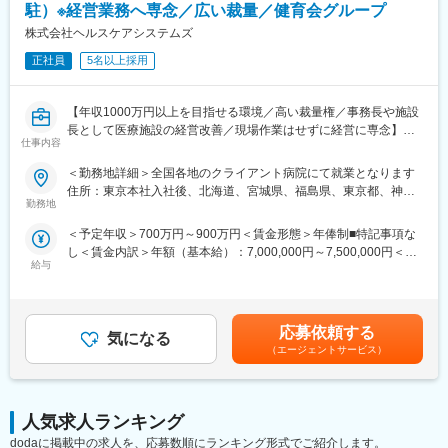
入社後数年で年収1000万円超になった事例もあり、実績次第で大
駐）※経営業務へ専念／広い裁量／健育会グループ
幅年収UPが見込める環境となります。
株式会社ヘルスケアシステムズ
■経営をサポートするシステム
同社独自の病院経営管理システム『Mil-Feel』（ミル・フィール）
正社員
5名以上採用
を使い、BSC（バランスド・スコアカード）に基づいた独自の5つ
の視点を管理することで迅速な問題解決を行い、運営の効率化と
医療の質向上を図る直接支援が可能です。
【年収1000万円以上を目指せる環境／高い裁量権／事務長や施設
■病院経営管理システム『Mil-Feel』（ミル・フィール）とは
長として医療施設の経営改善／現場作業はせずに経営に専念】
仕事内容
フューチャーアーキテクト株式会社（旧フューチャーシステムコ
医療施設・介護施設の事務長や施設長として常駐し、財務・組織
ンサルティング株式会社）の経営支援を通じた情報システム構築
運営・人材等の観点から、業務改善を実施頂きます。経営を「現
＜勤務地詳細＞全国各地のクライアント病院にて就業となります
技術と、ヘルスケアシステムズの病院経営実績から得たノウハウ
場から」改善していくコンサルティング業務をお任せいたしま
住所：東京本社入社後、北海道、宮城県、福島県、東京都、神奈
を基に生まれた独自のシステムです。
す。裁量の大きい環境でご自身の経験を活かすことができる環境
勤務地
川県、静岡県の想定 受動喫煙対策：屋内全面禁煙変更の範囲：会
■当社の特徴
です。
社の定める事業所
＜予定年収＞700万円～900万円＜賃金形態＞年俸制■特記事項な
・BSCによる分析をベースに支援を展開。主に業務効率化・コス
■職務詳細
し＜賃金内訳＞年額（基本給）：7,000,000円～7,500,000円＜月
ト削減を目的として改革に取り組んで頂きます。
数年のスパンで同社が所属する「健育会グループ」の病院に常駐
給与
額＞583,333円～625,000円（12分割）＜昇給有無＞有＜残業手当
・病院の経営受託を核として周辺サービスを展開し、地域で統合
し、業務改善を行います。病院経営改善のターンアラウンド（危
＞無賃金はあくまでも目安の金額であり、選考を通じて上下する
ケアサービスを提供する事業展開を目指しています。快適・安
機的状況からの方向転換）を目的とし「医療機関に常駐し、継続
可能性があります。月給(月額)は固定手当を含めた表記です。
全・安心を追求した介護付き有料老人ホームも運営しておりま
的に経営実務を行う」医療コンサルティング会社は業界で当社の
す。
みです。経営管理の手法であるバランススコアカード（BSC）に
応募依頼する
気になる
・病院経営改善を目的とし、医療機関に常駐し継続的に経営実務
よる分析をベースに、理論だけでなく実際の経営改善に至るまで
（エージェントサービス）
を行うことができる。
直接支援します。病院経営改善に必要な資料、ノウハウは全て当
社に揃っています。自ら進んでそれらを吸収、活用し自身の力を
変更の範囲：会社の定める業務
大いに発揮して下さい。
■大幅年収UPが見込める環境
人気求人ランキング
入社後数年で年収1000万円超になった事例もあり、実績次第で大
dodaに掲載中の求人を、応募数順にランキング形式でご紹介します。