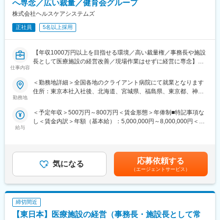
へ専念／広い裁量／健育会グループ
■働き方｜柔軟＆効率的な環境
・やりがいを感じやすい仕事
株式会社ヘルスケアシステムズ
・働きやすい柔軟な就労環境(フレックス制度、リモート可、時短
医療事務の魅力の一つは、患者様と直接触れ合う機会が多いこと
制度等)、残業も月20～30時間程度です（繁忙期による）。
正社員
5名以上採用
です。患者様の不安や疑問に寄り添い、サポートすることで感謝
・営業担当とお客様とのタッチポイントを増やすため、様々な事
の言葉をいただくことも多く、その瞬間に大きなやりがいを感じ
を仕組化して効率を上げています。
ることができます。患者様との信頼関係を築き、医療の現場での
【年収1000万円以上を目指せる環境／高い裁量権／事務長や施設
一翼を担う喜びをぜひ実感してください。
■こんな方に向いています
長として医療施設の経営改善／現場作業はせずに経営に専念】
仕事内容
・決まった商材ではなく、お客様に合わせた最適なサービスを提
■企業について：
案したい
医療施設・介護施設の事務長候補として常駐し、数年以内には事
＜勤務地詳細＞全国各地のクライアント病院にて就業となります
菊川青葉台医療クリニックは、患者さん一人ひとりの心に寄り添
・フードサービス、施設運営など“形に残るサービス”を提案したい
務長や施設長として、財務・組織運営・人材等の観点から業務改
住所：東京本社入社後、北海道、宮城県、福島県、東京都、神奈
い、あたたかい医療を提供する地域医療に貢献するクリニックで
・成長性のあるマーケットでキャリアを築きたい
善を実施頂きます。経営を「現場から」改善していくコンサルテ
勤務地
川県、静岡県の想定 受動喫煙対策：屋内全面禁煙変更の範囲：会
す。スタッフ同士も助け合いながら、笑顔で働ける職場です。
ィング業務をお任せいたします。裁量の大きい環境でご自身の経
社の定める事業所
ブランクのある方も、未経験の方も大歓迎。あなたの想いとやさ
＜予定年収＞500万円～800万円＜賃金形態＞年俸制■特記事項な
変更の範囲：会社の定める業務
験を活かすことができる環境です。
しさを、ぜひ私たちと一緒に活かしてください。
し＜賃金内訳＞年額（基本給）：5,000,000円～8,000,000円＜月
■職務詳細
給与
額＞416,666円～666,666円（12分割）＜昇給有無＞有＜残業手当
数年のスパンで同社が所属する「健育会グループ」の病院に常駐
変更の範囲：会社の定める業務
＞無賃金はあくまでも目安の金額であり、選考を通じて上下する
し、業務改善を行います。病院経営改善のターンアラウンド（危
可能性があります。月給(月額)は固定手当を含めた表記です。
機的状況からの方向転換）を目的とし「医療機関に常駐し、継続
的に経営実務を行う」医療コンサルティング会社は業界で当社の
応募依頼する
気になる
みです。経営管理の手法であるバランススコアカード（BSC）に
（エージェントサービス）
よる分析をベースに、理論だけでなく実際の経営改善に至るまで
直接支援します。病院経営改善に必要な資料、ノウハウは全て当
社に揃っています。自ら進んでそれらを吸収、活用し自身の力を
締切間近
大いに発揮して下さい。
■大幅年収UPが見込める環境
【東日本】医療施設の経営（事務長・施設長として常