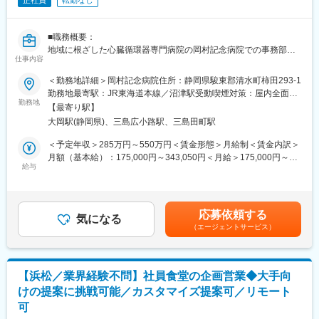
正社員
転勤なし
■職務概要：
地域に根ざした心臓循環器専門病院の岡村記念病院での事務部医
仕事内容
事課業務または地域連携室業務にて医療事務業務に従事していた
だきます。
＜勤務地詳細＞岡村記念病院住所：静岡県駿東郡清水町柿田293-1
勤務地最寄駅：JR東海道本線／沼津駅受動喫煙対策：屋内全面禁
＜医事課＞13名
勤務地
煙変更の範囲：会社の定める事業所
【最寄り駅】
・外来：受付対応（保険確認や患者登録、患者対応）
大岡駅(静岡県)、三島広小路駅、三島田町駅
・外来会計（医療費の計算、レジ対応）
・入院：入院会計（医療費の計算）、医療制度の説明
＜予定年収＞285万円～550万円＜賃金形態＞月給制＜賃金内訳＞
・レセプト業務、カルテ管理（診療資料スキャン）等
月額（基本給）：175,000円～343,050円＜月給＞175,000円～
患者様とのやり取りが発生するため、明るくはきはきと対応でき
給与
343,050円＜昇給有無＞有＜残業手当＞有＜給与補足＞■賞与年2
る方を求めています。
回あり※前年度実績計3.55ヶ月分賃金はあくまでも目安の金額であ
り、選考を通じて上下する可能性があります。月給(月額)は固定手
＜地域連携室＞9名
当を含めた表記です。
応募依頼する
・前方支援（救急患者の受け入れや紹介業務）
気になる
（エージェントサービス）
・診療情報提供書の処理等
・医師事務作業補助者業務（診察室補助や書類作成等）
その他：
【浜松／業界経験不問】社員食堂の企画営業◆大手向
・電話応対（外線・内線）
けの提案に挑戦可能／カスタマイズ提案可／リモート
・月2～3回程度当直業務（24時間救急医療体制による救急対応）
可
・休日交替勤務あり