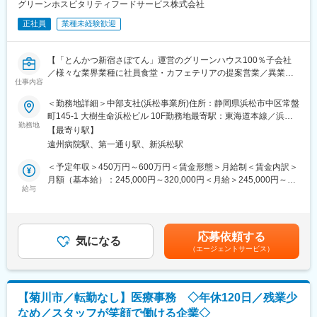
グリーンホスピタリティフードサービス株式会社
■働き方について：
正社員
業種未経験歓迎
・当直業務は事務1名、看護師1名で行います。
警備員が常駐していますので防犯面の心配はありません。
・当直業務の翌日は明けとなり、年間休日120日以上、有給休暇
【「とんかつ新宿さぼてん」運営のグリーンハウス100％子会社
も取得しやすいため、プライベートの時間もしっかり確保できま
／様々な業界業種に社員食堂・カフェテリアの提案営業／異業界
す。
仕事内容
中途入社者が多数活躍】
■キャリアパスについて
＜勤務地詳細＞中部支社(浜松事業所)住所：静岡県浜松市中区常盤
■募集背景
・事務部内の様々な部署を経験することでキャリアアップを目指
町145-1 大樹生命浜松ビル 10F勤務地最寄駅：東海道本線／浜松
当社はグリーンハウスグループとして、ビジネス＆インダストリ
勤務地
せます。本人の希望があれば、院内外の研修・学会発表への参加
駅受動喫煙対策：屋内喫煙可能場所あり変更の範囲：会社の定め
【最寄り駅】
ー領域の社員食堂・カフェテリアの委託運営を展開しています。
をサポートします。
る事業所（リモートワーク含む）
遠州病院駅、第一通り駅、新浜松駅
需要拡大に伴い、新規営業を担う営業開発部門を増強するための
募集です。
＜予定年収＞450万円～600万円＜賃金形態＞月給制＜賃金内訳＞
変更の範囲：無
月額（基本給）：245,000円～320,000円＜月給＞245,000円～
■業務内容
給与
320,000円＜昇給有無＞有＜残業手当＞有＜給与補足＞※上記金額
企業食堂・カフェテリア運営の新規受託を獲得するための提案営
は月給12カ月分と年間賞与を加えた金額イメージ※残業代につい
業を担当します。
ては見なし残業手当を含む職務手当を支給（詳細は面接時にご確
受注後の運営は専門の運営部隊がいるため、お客様への提案に専
認ください ※時間超過分は計算支給）※スキル・ご経験に応じて
応募依頼する
念できる組織体制です。
気になる
決定します※管理監督者としての採用の場合は、残業手当・休日手
（エージェントサービス）
当の支給はなし（職務手当にて支給）賃金はあくまでも目安の金
＜主な業務＞
額であり、選考を通じて上下する可能性があります。月給(月額)は
・新規開拓
固定手当を含めた表記です。
└既存顧客やグループ内からの紹介、反響（問い合わせ）への対
【菊川市／転勤なし】医療事務 ◇年休120日／残業少
応 8割
なめ／スタッフが笑顔で働ける企業◇
└テレマーケティング 2割