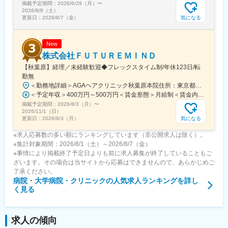
掲載予定期間：
2026/6/29（月）
〜
2026/8/8（土）
気になる
更新日：
2026/8/7（金）
New
株式会社ＦＵＴＵＲＥＭＩＮＤ
【秋葉原】経理／未経験歓迎◆フレックスタイム制/年休123日/転
勤無
＜勤務地詳細＞AGAヘアクリニック秋葉原本院住所：東京都千代田区外神田3-12-8 住友不動産秋葉原ビル9F受動喫煙対策：屋内全面禁煙変更の範囲：会社の定める事業所（リモートワーク含む）
＜予定年収＞400万円～500万円＜賃金形態＞月給制＜賃金内訳＞月額（基本給）：275,000円～350,000円＜月給＞275,000円～350,000円＜昇給有無＞有＜残業手当＞有＜給与補足＞■ 多職種手当:5万円（複数の職種をマルチに対応するスタッフへの手当） ■ 多エリア手当:4万円（複数の拠点を横断してくれるスタッフへの手当） ■ 役職手当:0～52万円■ 達成手当：0～100万円（半期評価によって増減する手当）賃金はあくまでも目安の金額であり、選考を通じて上下する可能性があります。月給(月額)は固定手当を含めた表記です。
掲載予定期間：
2026/8/3（月）
〜
2026/11/1（日）
気になる
更新日：
2026/8/3（月）
※求人応募数の多い順にランキングしています（非公開求人は除く）。
※集計対象期間：2026/8/1（土）～2026/8/7（金）
※事情により掲載終了予定日よりも前に求人募集が終了していることもご
ざいます。その場合は当サイトから応募はできませんので、あらかじめご
了承ください。
病院・大学病院・クリニック
の人気求人ランキングを詳し
く見る
求人の傾向