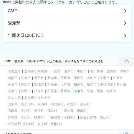
dodaに掲載中の求人に関するデータを、カテゴリごとにご紹介します。
CMO
愛知県
年間休日120日以上
CMO、愛知県、年間休日120日以上の転職・求人情報をエリアで絞り込む
名古屋市
豊橋市
岡崎市
一宮市
瀬戸市
半田市
春日井市
豊川市
津島市
碧南市
刈谷市
豊田市
安城市
西尾市
蒲郡市
犬山市
常滑市
江南市
小牧市
稲沢市
新城市
東海市
大府市
知多市
知立市
尾張旭市
高浜市
岩倉市
豊明市
日進市
田原市
愛西市
清須市
北名古屋市
弥富市
みよし市
あま市
長久手市
知多郡（阿久比町、東浦町、南知多町、武豊町、美浜町）
海部郡（大治町、蟹江町、飛島村）
愛知郡（東郷町）
丹羽郡（大口町、扶桑町）
額田郡（幸田町）
西春日井郡（豊山町）
北設楽郡（設楽町、東栄町、豊根村）