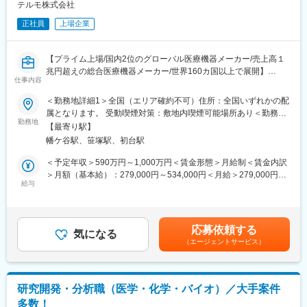
■働く魅力など
テルモ株式会社
◎裁量を持って仕事ができる環境
正社員
上場企業
部署の上長は「属人化しない業務の仕組化」を重視しており、幅
広い業務に関わり、組織全体で効率的に仕事を回す体制構築を目
指しています。 入社1年目で設備導入を任されるなど、やる気と
【プライム上場/国内2位のグローバル医療機器メーカー/売上高１
能力次第で裁量を持てる職場です。
兆円超えの総合医療機器メーカー/世界160カ国以上で展開】
◎研究開発から製造までチャレンジできる！
仕事内容
当社では、既存の主力製品に加えて、バイオ医薬品など成長分野
■メインミッション：
＜勤務地詳細1＞全国（エリア確約不可）住所：全国いずれかの配
への展開を積極的に進めています。
担当エリアの病院（主に医師）に対し、当社のニューロ事業（脳
属となります。 受動喫煙対策：敷地内喫煙可能場所あり＜勤務地
新たな領域に挑戦しているからこそ、研究開発から製造まで研究
血管疾患領域）にて扱っている製品を提案していただきます。
勤務地
詳細2＞本社住所：東京都渋谷区幡ヶ谷2-44-1 勤務地最寄駅：京
開発部が一貫して行い、既存技術の活用や新しい技術の積極的な
【最寄り駅】
医療従事者への技術サポートや情報提供を通じて、信頼関係を構
王線／京王新線幡ヶ谷駅受動喫煙対策：屋内全面禁煙変更の範
取り込みなど、何事にも挑戦する風土が根付いています。自身の
幡ケ谷駅、笹塚駅、初台駅
築しながら治療の質を向上させることがミッションです。
囲：会社の定める事業所（リモートワーク含む）
専門性を基盤にして、多くのことに挑戦できる環境です。
＜予定年収＞590万円～1,000万円＜賃金形態＞月給制＜賃金内訳
■採用背景：
＞月額（基本給）：279,000円～534,000円＜月給＞279,000円～
■当社の特徴
2024年に「Terumo Neuro」（テルモニューロ）を制定し、グロ
給与
534,000円＜昇給有無＞有＜残業手当＞有＜給与補足＞※経験、能
◇医薬品の製法開発から製造まで手掛けています。医薬品の有効
ーバルで同ブランドの展開を開始しました。現在、新製品発売が
力等を考慮し同社規定により決定■営業日当あり■賞与あり（年2
成分である原薬の製法研究から製造段階まで幅広く関わり、患者
続いていることから、営業力強化に向けた増員採用です。
回）■昇給・昇格あり（年1回）■職位：一般職～主任クラス賃金
様が期待する医薬品原薬を継続的に世の中に提供していくことが
はあくまでも目安の金額であり、選考を通じて上下する可能性が
できる点が当社事業の魅力です。
応募依頼する
■業務内容：
気になる
あります。月給(月額)は固定手当を含めた表記です。
◇自らの仕事が患者様の生活を支えることに繋がります。あらゆ
（エージェントサービス）
・脳血管疾患関連を中心とした販売活動
る職種の社員が在籍していますが、目的は同じ「顧客の、そして
・製品適正使用のための技術サポート
患者様の期待に応えること」です。品質、製造コストなど、あら
・製品適正使用に必要となる文献資料や製品関連の情報提供（勉
ゆる条件をクリアし、顧客の要求を達成し、患者様に医薬品を届
強会・セミナーの主催など）
けることに大きなやりがいを感じる事業です。
研究開発・分析職（医学・化学・バイオ）／大手案件
・販売代理店へのサポート（製品情報の提供・勉強会の主催な
多数！
ど）