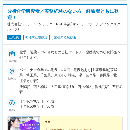
■仕事の魅力：
脳血管疾患は患者さんの命やQOLに直結し、我々の提供するデバ
分析化学研究者／実務経験のない方・経験者ともに歓
イスによって患者さんの不安の解消やQOL向上に大きく貢献でき
迎！
ます。医療現場の最前線で医師・スタッフと並走し、適正使用を
株式会社ワールドインテック R&D事業部(ワールドホールディングスグ
支える技術知識を磨きながら、責任とやりがい、成果の実感を得
ループ)
られる仕事です。
正社員
職種未経験歓迎
業種未経験歓迎
変更の範囲：会社の定める業務
化学・製薬・バイオなどの当社パートナー提携先での研究開発を
担当します。
仕事内容
パートナー企業での勤務 ※全国に勤務地あり[主要勤務地]茨城
県、埼玉県、千葉県、東京都、神奈川県、岐阜県、静岡県、愛知
勤務地
県、三重県、滋賀県、京都府、大阪府、兵庫県、広島県、福岡県※
【最寄り駅】
勤務地・配属先企業は、十分に話し合った上で、あなたのご経験
汐留駅、西大橋駅、大門駅(東京都)、四ツ橋駅、御成門駅、西長堀
やご希望を考慮し決定します。＼NEW！エリア制度導入／全国で
駅
スキルを伸ばしたい方も、好きな場所で研究をしたい方も、ご希
望をお聞かせください！詳細は選考時にご案内いたします。
【年収420万円】25歳
【年収500万円】30歳
給与
◆◆
「生涯研究者としての道を歩みたい」