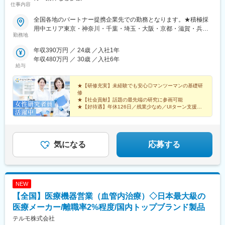
仕事内容
全国各地のパートナー提携企業先での勤務となります。★積極採
用中エリア東京・神奈川・千葉・埼玉・大阪・京都・滋賀・兵
勤務地
庫・愛知・三重・福岡※北海道・沖縄県を除く45都府県に多彩な
プロジェクトを用意。※勤務地は希望を最大限考慮して決定しま
年収390万円 ／ 24歳 ／入社1年
す。※U・Iターン歓迎！住宅補助あり（月6万7000円まで会社補
年収480万円 ／ 30歳 ／入社6年
助）＼NEW！エリア制度導入／全国でスキルを伸ばしたい方も、
給与
好きな場所で研究をしたい方も、ご希望をお聞かせください！詳
細は選考時にご案内いたします。【配属先企業の一例】中外製薬
★【研修充実】未経験でも安心◎マンツーマンの基礎研
株式会社中外製薬工業株式会社株式会社明治堺化学工業株式会社
修
★【社会貢献】話題の最先端の研究に参画可能
日本化薬株式会社日東電工株式会社 豊橋事業所ニプロファーマ株
★【好待遇】年休126日／残業少なめ／UIターン支援充
式会社 大舘工場株式会社カネカ株式会社DNPファインケミカル宇
実
都宮株式会社中外医科学研究所東邦チタニウム株式会社高田製薬
★【働きやすさ】産育休取得・復帰実績多数
株式会社株式会社理研ジェネシス株式会社マテリアルゲート三井
★【納得入社】会社説明会・カジュアル面談実施中◎
化学EMS株式会社株式会社エネコート 他
気になる
応募する
NEW
【全国】医療機器営業（血管内治療）◇日本最大級の
医療メーカー/離職率2%程度/国内トップブランド製品
テルモ株式会社