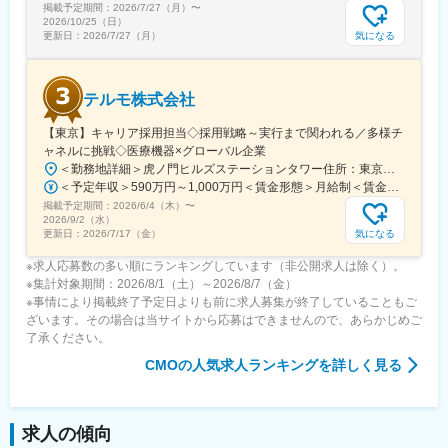
掲載予定期間：
2026/7/27（月）
〜
やりがいを感じられます。
2026/10/25（日）
気になる
更新日：
2026/7/27（月）
変更の範囲：会社の定める業務
テルモ株式会社
【東京】キャリア採用担当◇採用戦略～実行まで関われる／多様チ
ャネルに挑戦◇医療機器×グローバル企業
＜勤務地詳細＞虎ノ門ヒルズステーションタワー住所：東京都港区虎ノ門２丁目６－１ 虎ノ門ヒルズ ステーションタワー 受動喫煙対策：敷地内喫煙可能場所あり変更の範囲：会社の定める事業所
＜予定年収＞590万円～1,000万円＜賃金形態＞月給制＜賃金内訳＞月額（基本給）：279,000円～534,000円＜月給＞279,000円～534,000円＜昇給有無＞有＜残業手当＞有＜給与補足＞※年収はご経験やスキルを考慮し決定いたします。■賞与：年2回■昇給：年1回■職位：一般職～主任職賃金はあくまでも目安の金額であり、選考を通じて上下する可能性があります。月給(月額)は固定手当を含めた表記です。
掲載予定期間：
2026/6/4（木）
〜
2026/9/2（水）
気になる
更新日：
2026/7/17（金）
※求人応募数の多い順にランキングしています（非公開求人は除く）。
※集計対象期間：2026/8/1（土）～2026/8/7（金）
※事情により掲載終了予定日よりも前に求人募集が終了していることもご
ざいます。その場合は当サイトから応募はできませんので、あらかじめご
了承ください。
CMO
の人気求人ランキングを詳しく見る
求人の傾向