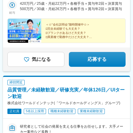
賀県、静岡県、愛知県、三重県、広島県、福岡県※住宅補助あり！
420万円／25歳・月給22万円＋各種手当＋賞与年2回＋決算賞与
（月6万7000円まで会社補助）【配属先一例】中外製薬株式会社
500万円／30歳・月給26万円＋各種手当＋賞与年2回＋決算賞与
中外製薬工業株式会社株式会社明治堺化学工業株式会社日本化薬
給与
株式会社日東電工株式会社 豊橋事業所ニプロファーマ株式会社 大
舘工場株式会社カネカ株式会社DNPファインケミカル宇都宮株式
＜☆"会社説明会"随時開催中☆＞
会社中外医科学研究所東邦チタニウム株式会社高田製薬株式会社
□完全未経験でも大丈夫？
□ブランクがあるけど大丈夫？
株式会社理研ジェネシス株式会社マテリアルゲート三井化学EMS
□異業種で勤務中だけど大丈夫？
株式会社株式会社エネコート 他＼NEW！エリア制度導入／全国
→給与をもらいながら知識・技術を身につける、【1ヶ
でスキルを伸ばしたい方も、好きな場所で研究をしたい方も、ご
月研修制度】で解決！
希望をお聞かせください！詳細は選考時にご案内いたします。
まずは説明だけ聞いてみたいという方も大歓迎♪
気になる
応募する
締切間近
品質管理／未経験歓迎／研修充実／年休126日／UIター
ン歓迎
株式会社ワールドインテック(「ワールドホールディングス」グループ)
正社員
5名以上採用
職種未経験歓迎
業種未経験歓迎
研究者として社会の発展を支える仕事をお任せします。大手メー
カー案件など多数！