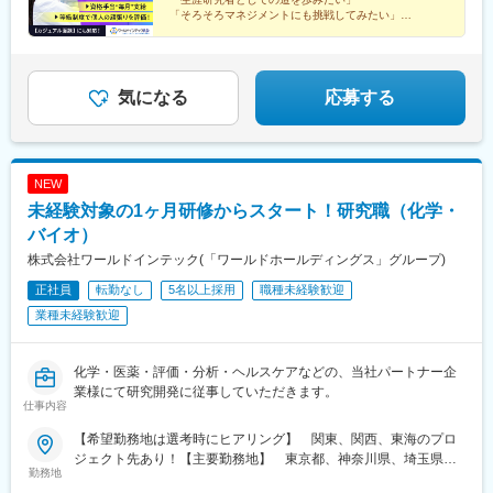
「そろそろマネジメントにも挑戦してみたい」
「働きやすい制度が整っている環境で研究を続けたい」
などの想いを叶えられる各種制度が整っています。
◎カジュアル面談も対応しています。お気軽にご相談く
気になる
応募する
ださい。
NEW
未経験対象の1ヶ月研修からスタート！研究職（化学・
バイオ）
株式会社ワールドインテック(「ワールドホールディングス」グループ)
正社員
転勤なし
5名以上採用
職種未経験歓迎
業種未経験歓迎
化学・医薬・評価・分析・ヘルスケアなどの、当社パートナー企
業様にて研究開発に従事していただきます。
仕事内容
【希望勤務地は選考時にヒアリング】 関東、関西、東海のプロ
ジェクト先あり！【主要勤務地】 東京都、神奈川県、埼玉県、
勤務地
千葉県、茨城県、栃木県、群馬県、大阪府、兵庫県、京都府、滋