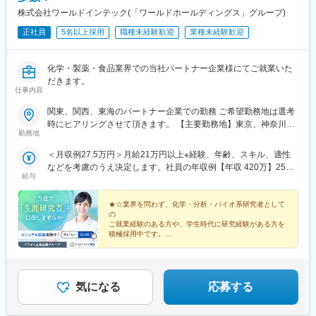
変更の範囲：会社の定める業務
・各種学会への参加
株式会社ワールドインテック(「ワールドホールディングス」グループ)
正社員
5名以上採用
職種未経験歓迎
業種未経験歓迎
■働き方：
立ち会い業務が週に復数回ございます。1回の立ち合いは数時間～
半日程度です。また休日出勤は学会対応や緊急の物流対応などで
化学・製薬・食品業界での当社パートナー企業様にてご就業いた
月1～2回程度ございます。
だきます。
仕事内容
■担当製品：
関東、関西、東海のパートナー企業での勤務 ご希望勤務地は選考
脳動脈瘤、脳梗塞、脳動静脈奇形など、さまざまな脳血管の病気
時にヒアリングさせて頂きます。 【主要勤務地】東京、神奈川、
に対するカテーテル治療製品になります。豊富なラインナップを
勤務地
埼玉、千葉、茨城、栃木、群馬、大阪、兵庫、京都、滋賀、静
揃えており、症例に合わせて革新的な製品を提案することができ
岡、愛知＼NEW！エリア制度導入／全国でスキルを伸ばしたい方
ます。患者さんの負担の少ない治療を目指しグローバルで使用さ
＜月収例27.5万円＞月給21万円以上※経験、年齢、スキル、適性
も、好きな場所で研究をしたい方も、ご希望をお聞かせくださ
れている製品です。
などを考慮のうえ決定します。社員の年収例【年収 420万】25歳
い！詳細は選考時にご案内いたします。
給与
【年収 500万】30歳【年収 600万】35歳【年収 640万】40歳【年
■担当エリア：
収 750万】56歳
国内支店（仙台、埼玉、東京、名古屋、大阪、岡山）のいずれか
★☆業界を問わず、化学・分析・バイオ系研究者として
の配属となります。それぞれ在籍拠点をベースにチームでエリア
の
ご就業経験のある方や、学生時代に研究経験がある方を
を担当しています。
積極採用中です。
※1チーム4名～8名で構成、配属エリアによっては出張が発生しま
キャリアアップを目指したい方も、プライベート重視の
す。
方も、
希望する働き方を叶えられる数々の制度をご用意してお
ります。★☆
■担当に関して：
気になる
応募する
大学病院などの基幹病院を担当いただきます。
担当はエリアごとに異なりますが数件～数十件が多いです。