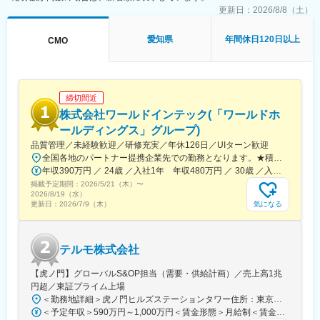
「バスキュラーインターベンション（血管内カテーテル治療）」
更新日：
2026/8/8（土）
や、血管内の状態を診るための「イメージング（画像診断）」、
肝臓がんの化学療法「インターベンショナルオンコロジー」に関
愛知県
年間休日120日以上
CMO
する製品を展開しています。治療効果の向上と、デバイスを扱う
医師が求める操作性や品質を追求するとともに、患者さんの身体
にやさしい治療（低侵襲治療）の発展に貢献しています。
＜製品詳細＞
締切間近
https://www.terumo.co.jp/business/tis
株式会社ワールドインテック(「ワールドホ
■配属エリア：
ールディングス」グループ)
国内支店のいずれかの配属となります。それぞれ在籍拠点をベー
品質管理／未経験歓迎／研修充実／年休126日／UIターン歓迎
スにチームでエリアを担当しています。業務を通じた「感動」と
全国各地のパートナー提携企業先での勤務となります。★積極採用中エリア東京・神奈川・千葉・埼玉・大阪・京都・滋賀・兵庫・愛知・三重・福岡※北海道・沖縄県を除く45都府県に多彩なプロジェクトを用意。※勤務地は希望を最大限考慮して決定します。※U・Iターン歓迎！住宅補助あり（月6万7000円まで会社補助）＼NEW！エリア制度導入／全国でスキルを伸ばしたい方も、好きな場所で研究をしたい方も、ご希望をお聞かせください！詳細は選考時にご案内いたします。【配属先企業の一例】中外製薬株式会社中外製薬工業株式会社株式会社明治堺化学工業株式会社日本化薬株式会社日東電工株式会社 豊橋事業所ニプロファーマ株式会社 大舘工場株式会社カネカ株式会社DNPファインケミカル宇都宮株式会社中外医科学研究所東邦チタニウム株式会社高田製薬株式会社株式会社理研ジェネシス株式会社マテリアルゲート三井化学EMS株式会社株式会社エネコート 他
「成長」を大事にする職場でチーム活動を重視した風土です。
年収390万円 ／ 24歳 ／入社1年 年収480万円 ／ 30歳 ／入社6年
掲載予定期間：
2026/5/21（木）
〜
■担当に関して：
2026/8/19（水）
大学病院などの基幹病院を担当いただきます。
気になる
更新日：
2026/7/9（木）
担当はエリアごとに異なりますが数件～数十件が多いです。
■仕事の魅力：
テルモ株式会社
治療部位や手順に合わせて多様な製品を展開する中で、患者さん
には治療効果とQOLの向上を、ドクターには手技において最大限
【虎ノ門】グローバルS&OP担当（需要・供給計画）／売上高1兆
のパフォーマンスを発揮できる製品を提供することを目指してい
円超／東証プライム上場
ます。中でもMRは製品情報提供のみならず、販売した医療機器が
＜勤務地詳細＞虎ノ門ヒルズステーションタワー住所：東京都港区虎ノ門２丁目６－１ 虎ノ門ヒルズ ステーションタワー 受動喫煙対策：敷地内喫煙可能場所あり変更の範囲：会社の定める事業所
安全に使用されるために研修会を開催しり、使用にあたってのト
＜予定年収＞590万円～1,000万円＜賃金形態＞月給制＜賃金内訳＞月額（基本給）：279,000円～534,000円＜月給＞279,000円～534,000円＜昇給有無＞有＜残業手当＞有＜給与補足＞※上記年収はあくまでも目安の金額であり、選考を通じて経験、能力等を考慮し同社規定により決定します。■賞与あり（年2回）■昇給・昇格あり（年1回）■職位：一般職～主任職賃金はあくまでも目安の金額であり、選考を通じて上下する可能性があります。月給(月額)は固定手当を含めた表記です。
レーニングの機会を提供するなど重要な役割を担っているため、