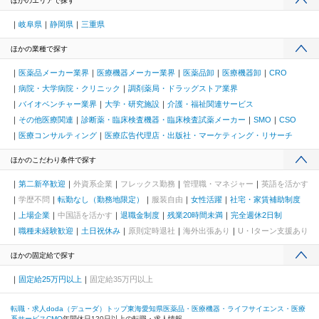
ほかのエリアで探す
岐阜県
静岡県
三重県
ほかの業種で探す
医薬品メーカー業界
医療機器メーカー業界
医薬品卸
医療機器卸
CRO
病院・大学病院・クリニック
調剤薬局・ドラッグストア業界
バイオベンチャー業界
大学・研究施設
介護・福祉関連サービス
その他医療関連
診断薬・臨床検査機器・臨床検査試薬メーカー
SMO
CSO
医療コンサルティング
医療広告代理店・出版社・マーケティング・リサーチ
ほかのこだわり条件で探す
第二新卒歓迎
外資系企業
フレックス勤務
管理職・マネジャー
英語を活かす
学歴不問
転勤なし（勤務地限定）
服装自由
女性活躍
社宅・家賃補助制度
上場企業
中国語を活かす
退職金制度
残業20時間未満
完全週休2日制
職種未経験歓迎
土日祝休み
原則定時退社
海外出張あり
U・Iターン支援あり
ほかの固定給で探す
固定給25万円以上
固定給35万円以上
転職・求人doda（デューダ）トップ
東海
愛知県
医薬品・医療機器・ライフサイエンス・医療
系サービス
CMO
年間休日120日以上の転職・求人情報