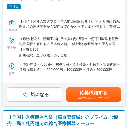
正社員
【バイオ関連の製造プロセスの開発経験歓迎！/バイオ領域に強み/
医薬品の製法開発から製造までかかわっています/借上社宅有/健康
仕事内容
経営優良法人に認定】
＜勤務地詳細＞清須工場住所：愛知県清須市中河原156番地 勤務
■当社は微生物発酵技術を応用したCDMO（医薬品や有用物質のプ
地最寄駅：名鉄名古屋本線／新川橋駅受動喫煙対策：屋内全面禁
ロセス開発・製造受託）事業を展開しています。
勤務地
煙変更の範囲：会社の定める事業所
【最寄り駅】
■職務内容：バイオ医薬品の製造プロセス開発（以下一例）
新川橋駅、二ツ杁駅、須ケ口駅
・プラスミド製造プロセス開発やGMP製造
・ウイルスベクター製法立ち上げ、サンプル調製等
＜予定年収＞450万円～650万円＜賃金形態＞月給制＜賃金内訳＞
・培養条件や精製条件の検討、評価、確立
月額（基本給）：200,000円～400,000円＜月給＞200,000円～
・上記に伴う書類・報告書等の作成
給与
400,000円＜昇給有無＞有＜残業手当＞有＜給与補足＞予定年収
上記業務に付随し、以下のような実験等を行います。
はあくまでも目安の金額であり、選考を通じて上下する可能性が
・微生物（大腸菌等）の通気攪拌培養、動物細胞培養
あります。■賞与：年2回■昇給：年1回賃金はあくまでも目安の金
・カラム精製（AKTA等）
額であり、選考を通じて上下する可能性があります。月給(月額)は
応募依頼する
・工程分析（HPLC、ELISA、qPCR、キャピラリー電気泳動等を
気になる
固定手当を含めた表記です。
（エージェントサービス）
用いた試験）
■組織構成：配属予定先には27名在籍しています（20～50代）。
チーム単位で案件を担当しており、1案件に対し4～5名ほどの体
【全国】医療機器営業（脳血管領域）◇プライム上場/
制で進めていきます。
売上高１兆円超えの総合医療機器メーカー