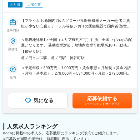
正社員
上場企業
【プライム上場/国内2位のグローバル医療機器メーカー/患者に負
担が少ない心臓カテーテル等使い切りの医療機器で国内首位/世界
仕事内容
160カ国以上で展開】
＜勤務地詳細1＞全国（エリア確約不可）住所：全国いずれかの配
■メインミッション：
属となります。 受動喫煙対策：敷地内喫煙可能場所あり＜勤務地
担当エリアの病院（主に医師）に対し、当社のインターベンショ
勤務地
詳細2＞虎ノ門ヒルズステーションタワー住所：東京都港区虎ノ門
【最寄り駅】
ナルシステムズ事業（血管内治療）にて扱っている製品を提案し
２丁目６－１ 虎ノ門ヒルズ ステーションタワー 受動喫煙対策：
虎ノ門ヒルズ駅、虎ノ門駅、神谷町駅
ていただきます。
敷地内喫煙可能場所あり変更の範囲：会社の定める事業所（リモ
製品の販売、サービスの提供を通じて医療現場の改題を解決する
ートワーク含む）
＜予定年収＞590万円～1,000万円＜賃金形態＞月給制＜賃金内訳
ことで医療に貢献し、テルモブランドを育成することがミッショ
＞月額（基本給）：279,000円～534,000円＜月給＞279,000円～
ンです。
給与
534,000円＜昇給有無＞有＜残業手当＞有＜給与補足＞※経験、能
力等を考慮し同社規定により決定■営業日当あり■賞与あり（年2
■業務内容：
回）■昇給・昇格あり（年1回）■職位：一般職～主任クラス賃金
・担当製品の販売活動、各種販促イベントの企画運営
はあくまでも目安の金額であり、選考を通じて上下する可能性が
応募依頼する
・製品適正使用のための技術サポート（手術の立会いあり）
気になる
あります。月給(月額)は固定手当を含めた表記です。
（エージェントサービス）
・製品適正使用に必要となる文献・資料・製品関連情報の提供
・販売代理店へのサポート（製品情報の提供・勉強会の主催な
ど）
・各種学会への参加（年数回程度で土日出社があります。）
人気求人ランキング
dodaに掲載中の求人を、応募数順にランキング形式でご紹介します。
■担当製品：
※応募数が同数の場合は、新着順に表示しています。
心臓や下肢の血管の病気に対し、カテーテルを用いて治療する