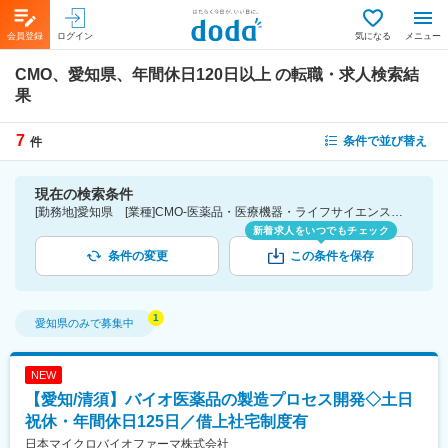
会員登録
ログイン
気になる
メニュー
CMO、愛知県、年間休日120日以上
の転職・求人検索結
果
7
条件で並び替え
件
現在の検索条件
[勤務地]愛知県 [業種]CMO-医薬品・医療機器・ライフサイエンス・医療系サービス [こだわり条件ピックアップ]年間休日120日以上 [詳細条件](休日・働き方)年間休日120日以上
新着求人をいつでもチェック
条件の変更
この条件を保存
愛知県
のみで募集中
NEW
【愛知/清須】バイオ医薬品の製造プロセス開発◇土日
祝休・年間休日125日／借上社宅制度有
日本マイクロバイオファーマ株式会社