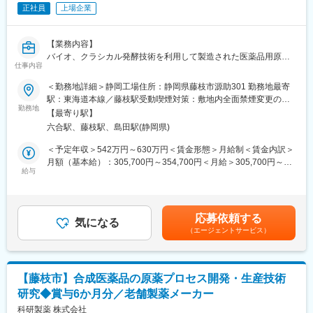
レナフィン」を、現在はアジアを中心に海外展開しています。
正社員
上場企業
【社風・風土】
同社の前身は大正9年に設立された理化学研究所。その頃から受け
【業務内容】
継がれた真摯で探究心旺盛な風土は今でも変わることはありませ
バイオ、クラシカル発酵技術を利用して製造された医薬品用原薬
ん。また、人材育成にも力を入れており、「変革と創造への挑
仕事内容
の安定供給
戦」を念頭に、社員の意欲的な自己啓発に対しても、積極的にサ
及びコスト低減を目的とした生産技術研究、新規医薬品用原薬に
＜勤務地詳細＞静岡工場住所：静岡県藤枝市源助301 勤務地最寄
ポートしています。
関するCMC業務をお任せします。
駅：東海道本線／藤枝駅受動喫煙対策：敷地内全面禁煙変更の範
勤務地
囲：会社の定める事業所
変更の範囲：会社の定める業務
【最寄り駅】
【業務詳細】
六合駅、藤枝駅、島田駅(静岡県)
■生産用微生物の維持改良、製造法の改良によるコスト低減、工場
で発生した諸課題に対する技術支援、医薬品候補（原薬）の評価
＜予定年収＞542万円～630万円＜賃金形態＞月給制＜賃金内訳＞
及び上市へ向けた研究開発
月額（基本給）：305,700円～354,700円＜月給＞305,700円～
■技術検討計画書、報告書の作成など
給与
354,700円＜昇給有無＞有＜残業手当＞有＜給与補足＞ご経験に
応じて検討いたします。■昇給年1回（4月）■賞与年2回（7月・12
【組織構成】
月／6ヶ月分を想定） 賃金はあくまでも目安の金額であり、選考
■配属先組織名：CMCセンター原薬部第
を通じて上下する可能性があります。月給(月額)は固定手当を含め
応募依頼する
■在籍人数：18名（第１Gプロセス合成系10名、第２Gバイオ系7
気になる
た表記です。
（エージェントサービス）
名）
【企業概要】
当社は1948年に財団法人理化学研究所を前身として設立された研
【藤枝市】合成医薬品の原薬プロセス開発・生産技術
究開発型の製薬企業です。日本初の外用爪白癬治療剤「クレナフ
研究◆賞与6か月分／老舗製薬メーカー
ィン」、関節機能改善剤「アルツ」など日本初・世界初となるユ
ニークな製品の提供を通して、患者さんのクオリティ・オブ・ラ
科研製薬 株式会社