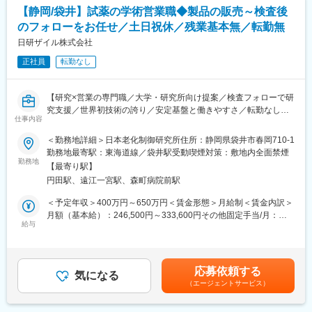
せします。
【静岡/袋井】試薬の学術営業職◆製品の販売～検査後
◎業務詳細
のフォローをお任せ／土日祝休／残業基本無／転勤無
・ELISAによる分析業務（血液・尿などの生体試料）
・HPLC分析、自動分析装置を用いた生化学検査
日研ザイル株式会社
・検査結果報告書の作成、データ管理
正社員
転勤なし
・分析に関する問い合わせ対応
・新規分析項目の開発・検討
【研究×営業の専門職／大学・研究所向け提案／検査フォローで研
※同社の主力製品であるDNA酸化損傷測定キットを活用した、研
究支援／世界初技術の誇り／安定基盤と働きやすさ／転勤なし／
究寄りの検査も行います。
仕事内容
年休122日／残業少なめ】
＜勤務地詳細＞日本老化制御研究所住所：静岡県袋井市春岡710-1
■組織構成
～こんな方におススメ！～
勤務地最寄駅：東海道線／袋井駅受動喫煙対策：敷地内全面禁煙
・配属先：日本老化制御研究所（袋井市）
勤務地
・部門人数：約5名（20～40代中心）
【最寄り駅】
◇科学的知識を活かしながら営業をしたい方
・風通しがよく、分析・開発部門とも連携しながら働ける環境で
円田駅、遠江一宮駅、森町病院前駅
◇研究者と近い距離で社会貢献を実感したい方
す。
◇腰を据えて専門性を深めたい方
＜予定年収＞400万円～650万円＜賃金形態＞月給制＜賃金内訳＞
月額（基本給）：246,500円～333,600円その他固定手当/月：
■魅力
■事業内容
給与
20,000円固定残業手当/月：36,000円～48,900円（固定残業時間
◎研究型検査の面白さ
「健康貢献」を理念に、老化制御の研究に取り組む同社。世界に
20時間0分/月）超過した時間外労働の残業手当は追加支給＜月給
単なるルーチン業務ではなく、酸化ストレスなど先端分野に触れ
先駆けてDNA酸化損傷測定キットを開発し、酸化ストレスや抗酸
＞302,500円～402,500円（一律手当を含む）＜昇給有無＞有＜残
られるため、臨床検査技師としての専門性を高められます。
化分野の研究用試薬を国内外の研究機関に提供。医学・薬学・生
業手当＞有＜給与補足＞固定手当内訳：住宅手当15,000円/月、食
応募依頼する
化学・食品など多分野で利用され、健康長寿社会の実現に寄与し
気になる
事手当5,000円/月賃金はあくまでも目安の金額であり、選考を通
◎ワークライフバランス
（エージェントサービス）
ています。アンテスグループの一員として安定した経営基盤を誇
じて上下する可能性があります。月給(月額)は固定手当を含めた表
残業はほぼなく、年間休日122日。定時で帰れる日も多く、家庭
ります。
記です。
や自分の時間を大切にできます。