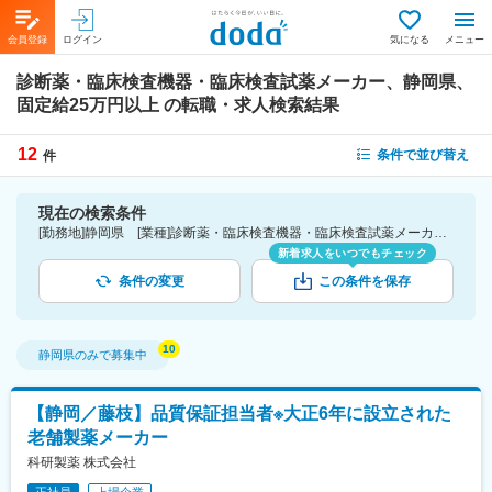
会員登録
ログイン
気になる
メニュー
診断薬・臨床検査機器・臨床検査試薬メーカー、静岡県、
固定給25万円以上
の転職・求人検索結果
12
条件で並び替え
件
現在の検索条件
[勤務地]静岡県 [業種]診断薬・臨床検査機器・臨床検査試薬メーカー-医薬品・医療機器・ライフサイエンス・医療系サービス [詳細条件](待遇・福利厚生)固定給25万円以上
新着求人をいつでもチェック
条件の変更
この条件を保存
静岡県
のみで募集中
【静岡／藤枝】品質保証担当者※大正6年に設立された
老舗製薬メーカー
科研製薬 株式会社