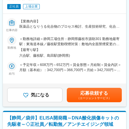
イフの向上に努め、人々がより良い人生を送るウェルビーイング
正社員
上場企業
への貢献に注力しています。
【戦略・ビジョン】
【業務内容】
最先端の製品で、『最優』の成果をつくる。世界に存在感を示す
医薬品となりうる化合物のプロセス検討、生産技術研究、化合物
製薬会社になることが私たちのめざす未来です。日本・アメリ
仕事内容
の製造（自社・委託）対応、申請書作成及び市販後製品への対応
カ・カナダにおいて共同開発された日本初外用爪白癬治療剤「ク
業務をお任せします。
＜勤務地詳細＞静岡工場住所：静岡県藤枝市源助301 勤務地最寄
レナフィン」を、現在はアジアを中心に海外展開しています。
駅：東海道本線／藤枝駅受動喫煙対策：敷地内全面禁煙変更の範
【業務詳細】
勤務地
囲：会社の定める事業所
変更の範囲：会社の定める業務
【最寄り駅】
■化合物の合成
六合駅、藤枝駅、島田駅(静岡県)
■合成法の立案・合成法検討（スケールアップ検討）を含む・技術
検討計画書、報告書の作成など
＜予定年収＞608万円～652万円＜賃金形態＞月給制＜賃金内訳＞
月額（基本給）：342,700円～366,700円＜月給＞342,700円～
【組織構成】
給与
366,700円＜昇給有無＞有＜残業手当＞有＜給与補足＞ご経験に
■配属先組織名：CMCセンター原薬部
応じて検討いたします。■昇給年1回（4月）■賞与年2回（7月・12
■在籍人数：18名（第１Gプロセス合成系10名、第２Gバイオ系7
月／6ヶ月分を想定） 賃金はあくまでも目安の金額であり、選考
名）
を通じて上下する可能性があります。月給(月額)は固定手当を含め
応募依頼する
気になる
た表記です。
（エージェントサービス）
【企業概要】
当社は1948年に財団法人理化学研究所を前身として設立された研
究開発型の製薬企業です。日本初の外用爪白癬治療剤「クレナフ
ィン」、関節機能改善剤「アルツ」など日本初・世界初となるユ
【静岡／袋井】ELISA開発職～DNA酸化損傷キットの
ニークな製品の提供を通して、患者さんのクオリティ・オブ・ラ
先駆者～◇正社員／転勤無／アンチエイジング領域
イフの向上に努め、人々がより良い人生を送るウェルビーイング