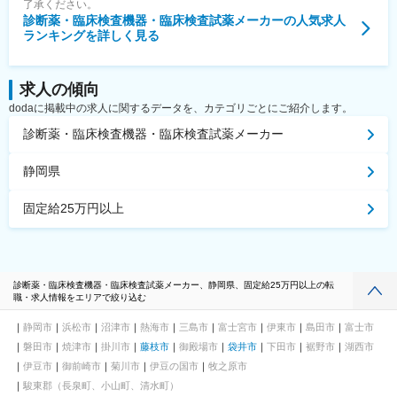
了承ください。
診断薬・臨床検査機器・臨床検査試薬メーカー
の人気求人
ランキングを詳しく見る
求人の傾向
dodaに掲載中の求人に関するデータを、カテゴリごとにご紹介します。
診断薬・臨床検査機器・臨床検査試薬メーカー
静岡県
固定給25万円以上
診断薬・臨床検査機器・臨床検査試薬メーカー、静岡県、固定給25万円以上の転
職・求人情報をエリアで絞り込む
静岡市
浜松市
沼津市
熱海市
三島市
富士宮市
伊東市
島田市
富士市
磐田市
焼津市
掛川市
藤枝市
御殿場市
袋井市
下田市
裾野市
湖西市
伊豆市
御前崎市
菊川市
伊豆の国市
牧之原市
駿東郡（長泉町、小山町、清水町）