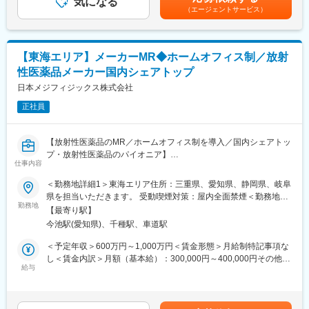
気になる
じて上下する可能性があります。月給(月額)は固定手当を含めた表
（エージェントサービス）
・医薬品候補化合物のプロセス検討・生産技術検討に向け、努
記です。
力できる方
・医薬品の承認取得に向け、必要な検討、文書作成について、
常に納期を意識して取り組める方
【東海エリア】メーカーMR◆ホームオフィス制／放射
・社内外の関係者に対し、積極的にコミュニケーションを取れ
性医薬品メーカー国内シェアトップ
る方＜このような方を歓迎致します＞
・テーマリーダー（原薬部分）として研究・開発を進められた
日本メジフィジックス株式会社
経験がある方
正社員
・活発な対話・議論を通じて、職場を盛り上げてくださる方
・新規技術の導入や他社との連携を積極的に実施する方
【放射性医薬品のMR／ホームオフィス制を導入／国内シェアトッ
【戦略・ビジョン】
プ・放射性医薬品のパイオニア】
最先端の製品で、『最優』の成果をつくる。世界に存在感を示す
仕事内容
製薬会社になることが私たちのめざす未来です。日本・アメリ
【はじめに】
＜勤務地詳細1＞東海エリア住所：三重県、愛知県、静岡県、岐阜
カ・カナダにおいて共同開発された日本初外用爪白癬治療剤「ク
今回は、放射性医薬品（診断薬）のMRを募集します。SPECT検
県を担当いただきます。 受動喫煙対策：屋内全面禁煙＜勤務地詳
レナフィン」を、現在はアジアを中心に海外展開しています。
査やPET検査を中心とした核医学と呼ばれる画像診断に関わる
勤務地
細2＞名古屋支店住所：愛知県名古屋市千種区内山3丁目7番3号
【最寄り駅】
「放射性医薬品」の情報提供を行います。
（ＮＴＰプラザ千種内山5階）勤務地最寄駅：名古屋市営地下鉄東
今池駅(愛知県)、千種駅、車道駅
山線／今池駅受動喫煙対策：屋内全面禁煙変更の範囲：会社の定
変更の範囲：会社の定める業務
【魅力ポイント】
める事業所（リモートワーク含む）
＜予定年収＞600万円～1,000万円＜賃金形態＞月給制特記事項な
■やりがい：
し＜賃金内訳＞月額（基本給）：300,000円～400,000円その他固
国内シェアトップではありますが、核医学についてあまりご存じ
給与
定手当/月：40,000円＜月給＞340,000円～440,000円＜昇給有無
ない医師やその他医療関係者に対して最新の学術情報の伝達が求
＞有＜残業手当＞無＜給与補足＞月給340,000円～（基本給
められる非常にやりがいがあります。
300,000円、諸手当40,000円～を含む/月）■季節賞与：年2回（7
月、12月）■業績賞与：年1回（3月）※会社業績及び個人業績のタ