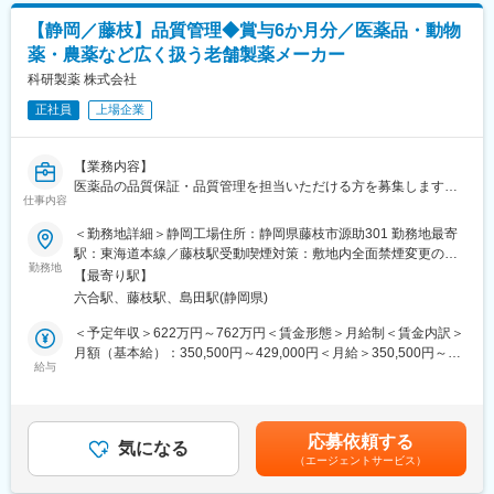
■業務内容
◎安定した経営基盤
【静岡／藤枝】品質管理◆賞与6か月分／医薬品・動物
酸化ストレス・抗酸化性を測定する研究用試薬やELISAキットの
アンテスグループの一員として経営が安定。グループ各社の研
薬・農薬など広く扱う老舗製薬メーカー
営業および学術フォローをお任せします。
究・開発力を活かし、長期的に働ける体制があります。
営業として製品を提案しながら、研究支援のパートナーとして科
科研製薬 株式会社
学的サポートも行うポジションです。
正社員
上場企業
◎業務詳細
・酸化ストレス・抗酸化性を測定するバイオマーカー等、研究用
【業務内容】
試薬の学術営業を担当
医薬品の品質保証・品質管理を担当いただける方を募集します。
・新規顧客への提案および既存取引先（大学・研究所・検査会社
仕事内容
■GMP等の規制・査察対応
など）へのフォロー営業
■分析法技術移転の移転先としての業務
＜勤務地詳細＞静岡工場住所：静岡県藤枝市源助301 勤務地最寄
・自社製品を使った検査を実施し、正しい結果が得られない場合
■試験検査に関わる記録類の作成・確認・承認
駅：東海道本線／藤枝駅受動喫煙対策：敷地内全面禁煙変更の範
は技術的フォローを実施
■各種安定性試験の計画・報告
勤務地
囲：会社の定める事業所
・製品の品質・結果の信頼性を支える顧客対応で、研究現場の課
【最寄り駅】
■逸脱管理、規格外試験結果（OOS）・トレンド外結果（OOT）
題解決をサポート
六合駅、藤枝駅、島田駅(静岡県)
調査、変更管理等の各種GMP文書の作成・確認・承認
・内勤と外勤の割合は6：4を想定
■規制等の教育・訓練の推進
＜予定年収＞622万円～762万円＜賃金形態＞月給制＜賃金内訳＞
■試験検査機器の維持管理
月額（基本給）：350,500円～429,000円＜月給＞350,500円～
試用期間3ヶ月間は知識習得フェーズとして、外勤は行わず電話や
給与
429,000円＜昇給有無＞有＜残業手当＞有＜給与補足＞ご経験に
資料対応中心の営業活動
【組織構成】
応じて検討いたします。■昇給年1回（4月）■賞与年2回（7月・12
■配属先組織名：品質管理室
月／6ヶ月分を想定） 賃金はあくまでも目安の金額であり、選考
■組織構成
■在籍人数：54名（うち派遣社員13名）
を通じて上下する可能性があります。月給(月額)は固定手当を含め
・研究職や技術職と密に連携する営業チーム
応募依頼する
■採用ポジション：実務担当者又はリーダークラスを想定しており
気になる
た表記です。
・少数精鋭で穏やかな雰囲気、知識を共有し合う文化
（エージェントサービス）
ます。