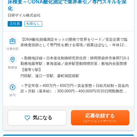
床検査～◇DNA酸化測定で業界牽引／専門スキルを深
アンテスグループの安定基盤のもと、転勤なし・正社員採用。研
化
～こんな方におススメ！～
究に専念できる環境です。
◇安定基盤で腰を据えて働きたい方
日研ザイル株式会社
◇経理スキルを広げキャリアを積みたい方
正社員
転勤なし
◇社会貢献性ある事業を支えたい方
■組織構成
【DNA酸化損傷測定キットの開発で世界をリード／安定企業で臨
・事務：1名（補助）
床検査技師として専門性を磨ける環境／残業ほぼなし・年休122
・営業部：約5名（30代～40代中心）
仕事内容
日／社会貢献性の高い研究領域／幅広い分析業務に携われる】
・落ち着いた雰囲気で、協力体制が整った環境です。
＜勤務地詳細＞日本老化制御研究所住所：静岡県袋井市春岡710-1
～こんな方におススメ！～
■同ポジションの魅力：
勤務地最寄駅：東海道線／袋井駅受動喫煙対策：敷地内全面禁煙
◇ルーチン検査だけでなく研究的な業務にも携わりたい方
勤務地
◎働きやすい環境
【最寄り駅】
◇臨床検査技師として専門性を深めながら長く働きたい方
残業は月平均3時間以内、土日祝休み。転勤もなく、子育て世代や
円田駅、遠江一宮駅、森町病院前駅
◇医療・健康分野の社会貢献に興味がある方
ライフイベントとの両立も可能です。
◎スキルの幅を広げられる
＜予定年収＞400万円～650万円＜賃金形態＞日給月給制＜賃金内
■事業内容
経理を軸に総務業務まで幅広く経験でき、将来的に決算や海外子
訳＞月額（基本給）：300,000円～400,000円/月20日間勤務想定
健康貢献を理念に、老化制御・酸化ストレスの研究を行う企業で
給与
会社の経理にも関与。キャリアの広がりを実感できます。
その他固定手当/月：20,000円＜想定月額＞320,000円～420,000
す。世界で初めてDNA酸化損傷測定キットを開発し、医学・薬
円＜昇給有無＞有＜残業手当＞有＜給与補足＞給与詳細は前職・
学・生化学・食品など幅広い分野に試薬を提供。研究用試薬の開
■同社について：
経験を踏まえて当社規定により決定します。■固定手当：住宅手当
発と受託検査事業を両軸に展開し、アンチエイジング研究を通じ
1985年に創業し、日本老化制御研究所は世界に先駆け、DNA酸化
15000円、食事手当5000円■賞与：年2回（7月・12月）賃金はあ
応募依頼する
て人々の健康に貢献しています。
気になる
損傷測定キットの開発に成功。アンチエイジングなどの分野の研
くまでも目安の金額であり、選考を通じて上下する可能性があり
（エージェントサービス）
究用試薬を開発、製造、販売しています。研究・生活・食品まで
ます。月給(月額)は固定手当を含めた表記です。
■業務内容
幅広い事業を展開するアンテスグループの一員として、安定した
臨床検査技師として、受託検査事業における検体検査業務をお任
環境で腰を据えて働けます。