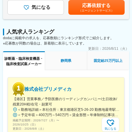
・当社検査機器の新規据付
でのご経験に応じ、決定します。賃金はあくまでも目安の金額で
応募依頼する
・ユーザー（臨床検査技師）に対する機器の操作説明
気になる
あり、選考を通じて上下する可能性があります。月給(月額)は固定
■その他：
（エージェントサービス）
・当社検査機器の保守点検
手当を含めた表記です。
診断補助として使用する画像解析ツール（ソフト）の紹介・説
・緊急修理対応
明・導入・解説等も診療科医師や放射線科に行います。
・保守点検のスケジューリング、作業報告書の作成
※保守点検は契約締結や請求業務はありますが、契約目標などの予
【訪問先】
人気求人ランキング
算はありません。
核医学診断設備を有する国公立や私立の大規模病院が中心になり
dodaに掲載中の求人を、応募数順にランキング形式でご紹介します。
※緊急時の一次対応はコールセンターが対応です。二次対応として
ます。放射線科、脳外科、循環器内科などが主な訪問先です。
※応募数が同数の場合は、新着順に表示しています。
後日修理に訪問することがメインとなります。
※医師のアポイントを取り、学術的情報の提供がメインの業務で
更新日：
2026/8/11（火）
す。
■担当製品・環境：
診断薬・臨床検査機器・
医療機関や検査センターで使用される臨床検査機器になります。
静岡県
固定給25万円以上
【入社後について】
臨床検査試薬メーカー
顧客から圧倒的な知名度があるだけでなく、業務を通して顧客と
約1か月ほど製剤などの研修を行い、顧客先への訪問は先輩社員と
深く接点を持てるため、営業職など社内連携を通して、顧客の検
同行していただくことを想定しています。
査の質や生産性向上に貢献することができます。実際に本ポジシ
ョンからの声で製品改良に繋がった事例が複数あり、オープンな
変更の範囲：会社の定める業務
環境、かつチーム全員で協力・分担する環境があります。
株式会社プリメディカ
■働き方：
【港区】営業事務／予防医療のリーディングカンパニー/土日祝休/
・月平均残業時間は20時間程度
残業20H程/在宅・副業可
・機器の新規設置は夕方～夜にかけて行うケースが月に数回あり
＜勤務地詳細＞本社住所：東京都港区芝5-26-20 勤務地最寄駅：都営大江戸線／大門駅受動喫煙対策：屋内全面禁煙変更の範囲：会社の定める事業所（リモートワーク含む）
得ます。また大型連休など、医療機関がお休みの際に作業が集中
＜予定年収＞400万円～540万円＜賃金形態＞年俸制特記事項なし＜賃金内訳＞年額（基本給）：3,210,000円～4,653,360円固定残業手当/月：65,462円～112,220円（固定残業時間30時間0分/月）超過した時間外労働の残業手当は追加支給＜月額＞332,962円～500,000円（12分割）（一律手当を含む）＜昇給有無＞有＜残業手当＞有賃金はあくまでも目安の金額であり、選考を通じて上下する可能性があります。月給(月額)は固定手当を含めた表記です。
します。夜間/休日の対応は週単位でチームで当番制で行ってお
掲載予定期間：
2026/7/27（月）
〜
り、特定の人員が多くならないようにしています。また、当番や
2026/10/25（日）
緊急対応などで夜間/休日勤務を行なった場合は翌日半休や代休な
気になる
更新日：
2026/8/8（土）