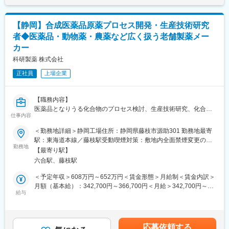
レナフィン」を、現在はアジアを中心に海外展開しています。
【社風・風土】
【静岡】合成医薬品原薬プロセス開発・生産技術研究
同社の前身は大正時代に設立された理化学研究所。その頃から受
者◆医薬品・動物薬・農薬など広く扱う老舗製薬メー
け継がれた真摯で探究心旺盛な風土は今でも変わることはありま
カー
せん。また、人材育成にも力を入れており、「変革と創造への挑
戦」を念頭に、社員の意欲的な自己啓発に対しても、積極的にサ
科研製薬 株式会社
ポートしています。
正社員
上場企業
変更の範囲：会社の定める業務
【職務内容】
医薬品となりうる化合物のプロセス検討、生産技術研究、化合物
仕事内容
の製造（自
社・委託）対応、申請書作成及び市販後製品への対応をいただき
＜勤務地詳細＞静岡工場住所：静岡県藤枝市源助301 勤務地最寄
ます。
駅：東海道本線／藤枝駅受動喫煙対策：敷地内全面禁煙変更の範
勤務地
囲：会社の定める事業所
【最寄り駅】
【職務内容詳細】
六合駅、藤枝駅
■化合物の合成
■合成法の立案、合成法検討（スケールアップ検討）
＜予定年収＞608万円～652万円＜賃金形態＞月給制＜賃金内訳＞
■技術検討計画書、報告書の作成など
月額（基本給）：342,700円～366,700円＜月給＞342,700円～
【具体的には】
給与
366,700円＜昇給有無＞有＜残業手当＞有＜給与補足＞■上記年収
・化合物の合成。合成法の立案、合成法検討（スケールアップ検
構成：月給×12+賞与（6ヶ月分） ※別途 各種手当 残業手当等
討）を含む
が支給。■備考：昇給年1回（4月）、賞与年2回（7月、12月※昨年
・技術検討計画書、報告書の作成など
実績：6ヶ月分） 賃金はあくまでも目安の金額であり、選考を通
応募依頼する
＜このような活躍ができる方を期待します＞