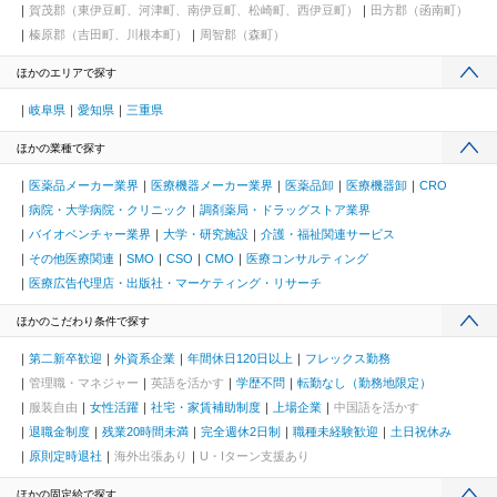
賀茂郡（東伊豆町、河津町、南伊豆町、松崎町、西伊豆町）
田方郡（函南町）
榛原郡（吉田町、川根本町）
周智郡（森町）
ほかのエリアで探す
岐阜県
愛知県
三重県
ほかの業種で探す
医薬品メーカー業界
医療機器メーカー業界
医薬品卸
医療機器卸
CRO
病院・大学病院・クリニック
調剤薬局・ドラッグストア業界
バイオベンチャー業界
大学・研究施設
介護・福祉関連サービス
その他医療関連
SMO
CSO
CMO
医療コンサルティング
医療広告代理店・出版社・マーケティング・リサーチ
ほかのこだわり条件で探す
第二新卒歓迎
外資系企業
年間休日120日以上
フレックス勤務
管理職・マネジャー
英語を活かす
学歴不問
転勤なし（勤務地限定）
服装自由
女性活躍
社宅・家賃補助制度
上場企業
中国語を活かす
退職金制度
残業20時間未満
完全週休2日制
職種未経験歓迎
土日祝休み
原則定時退社
海外出張あり
U・Iターン支援あり
ほかの固定給で探す