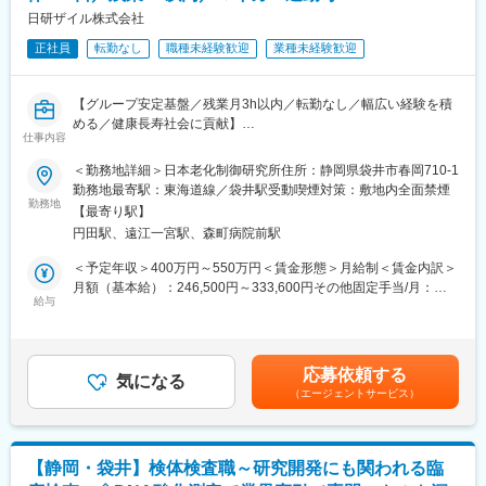
・ELISA・抗体の改良および新規開発
日研ザイル株式会社
・抗体関連原料の管理・調達・品質管理
正社員
転勤なし
職種未経験歓迎
業種未経験歓迎
・データ分析、成果発表（学会・論文等）
・研究用試薬の製造・検証プロセスへの参画
【グループ安定基盤／残業月3h以内／転勤なし／幅広い経験を積
■組織構成
める／健康長寿社会に貢献】
仕事内容
■業務概要：
・部署人数：約10名（研究職中心）
アンテスグループの一員として研究・生活関連事業を展開。安定
＜勤務地詳細＞日本老化制御研究所住所：静岡県袋井市春岡710-1
・平均年齢：30代後半
基盤のもと残業月3時間以内と働きやすさ抜群。経理×総務の幅広
勤務地最寄駅：東海道線／袋井駅受動喫煙対策：敷地内全面禁煙
・男女比：おおよそ5：5／落ち着いた雰囲気
い経験を通じてキャリアを磨き、研究活動を支えるバックオフィ
勤務地
【最寄り駅】
ス業務に挑戦できます。
■魅力
円田駅、遠江一宮駅、森町病院前駅
◎世界初技術を扱う研究開発環境
■業務内容：
＜予定年収＞400万円～550万円＜賃金形態＞月給制＜賃金内訳＞
DNA酸化損傷測定キットの開発に世界で初めて成功。国内外の研
本ポジションは研究所と本社をつなぎ、経理・総務全般を担当い
月額（基本給）：246,500円～333,600円その他固定手当/月：
究者から高く評価されています。
ただきます。まずは経理実務を中心にスタートし、将来的には決
給与
20,000円＜月給＞266,500円～353,600円＜昇給有無＞有＜残業手
算・税務対応まで広げていただけます。
当＞有＜給与補足＞※固定手当：住宅手当15,000円／月、食事手
◎ELISA開発の幅広い工程に関与
◎まず任せる業務
当5,000円／月賃金はあくまでも目安の金額であり、選考を通じて
抗体設計から検証までを一貫して担当。既製キットの最適化やカ
・売掛金管理
上下する可能性があります。月給(月額)は固定手当を含めた表記で
スタム開発など、自社内で裁量を持てます。
応募依頼する
・研究所で発生する費用処理
気になる
す。
（エージェントサービス）
・備品や設備の発注・管理など総務業務
◎社会貢献性の高い研究テーマ
◎将来的に任せる業務
酸化ストレス・抗酸化分野の研究を通じて、アンチエイジングや
・月次・年次決算、税務申告
疾病予防に寄与。研究成果が人々の健康に直結します。
・給与計算、固定資産管理
【静岡・袋井】検体検査職～研究開発にも関われる臨
・海外子会社の決算サポート
◎安定した経営と働きやすさ