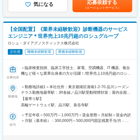
応募依頼する
■PET検査：
気になる
ーゲット100％達成の場合支給■昇給：年1回※深夜就業した場合
（エージェントサービス）
PET検査は、現在注目されている、がんの診断・早期発見を可能
は、別途深夜手当支給賃金はあくまでも目安の金額であり、選考
にした画期的な診断法です。この分野はこれまで難しい分野と言
を通じて上下する可能性があります。月給(月額)は固定手当を含め
われてきましたが、医療費の高騰が叫ばれている昨今、早期から
た表記です。
の治療が益々重要視されている中で高い注目を集めています。
【全国配置】《業界未経験歓迎》診断機器のサービス
エンジニア＊世界売上10兆円超のロシュグループ
■事業：
主な事業分野であるSPECT・PETと呼ばれる核医学検査は、生体
ロシュ・ダイアグノスティックス株式会社
内の微妙な変化をとらえて画像化する「分子イメージング」とい
正社員
職種未経験歓迎
業種未経験歓迎
う技術であり、医療課題の克服に幅広く力を発揮できる可能性が
あります。特にPET検査はがん診療になくてはならないツールと
なりましたが、当社は2005年に国内初のPET検査用放射性医薬品
＜臨床検査技師、臨床工学技士、家電、空調機器、IT 機器、複合
の承認を取得し、現在は全国11か所の製造拠点のもと安定供給体
機など様々な業界出身者の方が活躍！/世界売上10兆円超のロシュ
制を整えております。
仕事内容
グループ/PCR検査を開発したメーカー/キャリア入社6割/月平均残
業20時間/夜間呼び出しほとんどなし/直行直属/研修体制充実＞
＜勤務地詳細1＞本社住所：東京都港区港南1-2-70 品川シーズン
【業務内容】
テラス勤務地最寄駅：JR各線／品川駅受動喫煙対策：屋内全面禁
■最新の学術情報の伝達：
■求人概要：
勤務地
煙＜勤務地詳細2＞全国（エリア確約不可）住所：全国いずれかの
核医学における最新の学術情報を伝達することが、同社のMRに与
【最寄り駅】
フィールドサービスエンジニア職として、当社製品の新規据付、
配属となります。 受動喫煙対策：敷地内喫煙可能場所あり変更の
えられた最大のミッションです。病院スタッフを対象にした説明
高輪ゲートウェイ駅、品川駅、泉岳寺駅
保守点検をお任せいたします。コロナ禍以降、医療や検査の意義
範囲：会社の定める事業所（リモートワーク含む）
会の開催、検査データの解析方法のアドバイスも行います。
が更に高まりニーズが増加する中での増員採用となります。社会
＜予定年収＞500万円～1,000万円＜賃金形態＞月給制＜賃金内訳
貢献、顧客への価値向上意識が高く、自身の専門性を高めたい方
＞月額（基本給）：300,000円～500,000円固定残業手当/月：
■講演会の開催：
にはおすすめのポジションです。
給与
51,936円～70,000円（固定残業時間20時間0分/月）超過した時間
大学病院等の医師とともに近隣の開業医を対象とした講演会を開
外労働の残業手当は追加支給＜月給＞351,936円～570,000円（一
催し、地域の医師へPET検査の有用性を推奨するなど、病診連携
■業務内容：
律手当を含む）＜昇給有無＞有＜残業手当＞有＜給与補足＞※今ま
の推進も業務に含まれます。