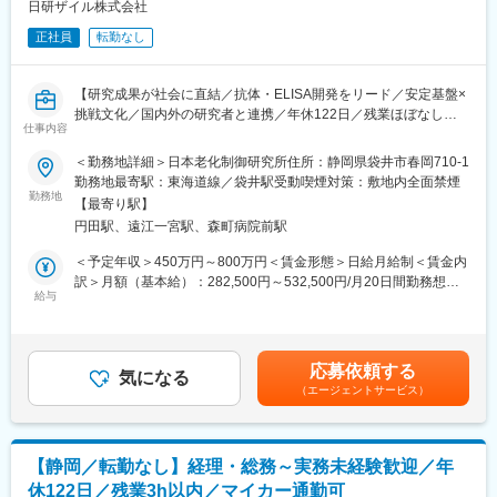
への貢献に注力しています。
日研ザイル株式会社
正社員
転勤なし
【戦略・ビジョン】
最先端の製品で、『最優』の成果をつくる。世界に存在感を示す
製薬会社になることが私たちのめざす未来です。日本・アメリ
【研究成果が社会に直結／抗体・ELISA開発をリード／安定基盤×
カ・カナダにおいて共同開発された日本初外用爪白癬治療剤「ク
挑戦文化／国内外の研究者と連携／年休122日／残業ほぼなし】
レナフィン」を、現在はアジアを中心に海外展開しています。
仕事内容
～こんな方におススメ！～
＜勤務地詳細＞日本老化制御研究所住所：静岡県袋井市春岡710-1
変更の範囲：会社の定める業務
◇研究成果で社会貢献を実感したい方
勤務地最寄駅：東海道線／袋井駅受動喫煙対策：敷地内全面禁煙
◇ELISA・抗体開発でスキルを磨きたい方
勤務地
【最寄り駅】
◇安定企業で腰を据えて働きたい方
円田駅、遠江一宮駅、森町病院前駅
■事業内容
＜予定年収＞450万円～800万円＜賃金形態＞日給月給制＜賃金内
「健康貢献」を理念に、老化制御の研究を推進。
訳＞月額（基本給）：282,500円～532,500円/月20日間勤務想定
世界初のDNA酸化損傷測定キット開発をはじめ、酸化ストレスや
給与
その他固定手当/月：20,000円＜想定月額＞302,500円～552,500
抗酸化分野の研究用試薬を開発・製造・販売。製品は医学・薬
円＜昇給有無＞有＜残業手当＞有＜給与補足＞固定手当内訳：住
学・食品など多様な研究分野で活用されています。アンテスグル
宅手当15,000円/月、食事手当5,000円/月賃金はあくまでも目安の
ープの一員として、国内外の研究者と連携しながら健康長寿社会
金額であり、選考を通じて上下する可能性があります。月給(月額)
応募依頼する
の実現を目指します。
気になる
は固定手当を含めた表記です。
（エージェントサービス）
■業務内容
老化や酸化ストレスに関連する試薬・キットのELISA開発を担当
します。研究と製品開発の両軸で科学的知見を深められるポジシ
【静岡／転勤なし】経理・総務～実務未経験歓迎／年
ョンです。
休122日／残業3h以内／マイカー通勤可
◎業務詳細