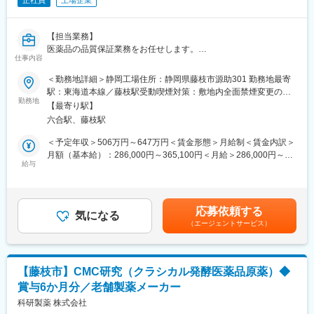
正社員
上場企業
【担当業務】
医薬品の品質保証業務をお任せします。
仕事内容
■GMP等の規制・査察対応
■品質マネジメントシステムの維持・管理
＜勤務地詳細＞静岡工場住所：静岡県藤枝市源助301 勤務地最寄
■各種文書・記録類の管理
駅：東海道本線／藤枝駅受動喫煙対策：敷地内全面禁煙変更の範
■原材料等の供給業者管理
勤務地
囲：会社の定める事業所
【最寄り駅】
■規制等の教育・訓練の推進
六合駅、藤枝駅
■製品の出荷承認
■品質記録の確認・承認
＜予定年収＞506万円～647万円＜賃金形態＞月給制＜賃金内訳＞
月額（基本給）：286,000円～365,100円＜月給＞286,000円～
【組織について】
給与
365,100円＜昇給有無＞有＜残業手当＞有＜給与補足＞■昇給：年
■配属先組織名：品質管理室
1回（4月）■賞与：年2回（7月、12月※2021年度：6ヶ月分） 賃
■在籍人数：59名（うち派遣社員15名）
金はあくまでも目安の金額であり、選考を通じて上下する可能性
があります。月給(月額)は固定手当を含めた表記です。
応募依頼する
【このような方を歓迎致します】
気になる
（エージェントサービス）
■活発な対話・議論を通じて、職場を盛り上げてくださる方
■関連部署との連携を積極的に実施する方
【戦略・ビジョン】
【藤枝市】CMC研究（クラシカル発酵医薬品原薬）◆
最先端の製品で、『最優』の成果をつくる。世界に存在感を示す
賞与6か月分／老舗製薬メーカー
製薬会社になることが私たちのめざす未来です。日本・アメリ
カ・カナダにおいて共同開発された日本初外用爪白癬治療剤「ク
科研製薬 株式会社