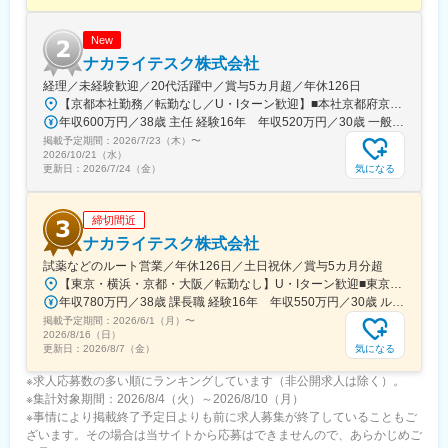
どを必ず取得いただくのが前提です。
■研修体制：
New
入社後6か月間は東京本社での研修を予定しております。（遠方の
ナカライテスク株式会社
方は住居を手配します。）取り扱い製品数は多いですが、支店配
経理／未経験歓迎／20代活躍中／賞与5カ月超／年休126日
属後も先輩社員との同行を通して業務習得していただくため、業
【京都本社勤務／転勤なし／U・Iターン歓迎】■本社京都府京都市中京区二条通烏丸西入東玉屋町498アクセス：地下鉄烏丸線「烏丸御池駅」から徒歩5分※原則、転居を伴う転勤はありません。※受動喫煙対策：屋内全面禁煙（屋上に喫煙スペースあり）
界未経験であっても一人立ちできるよう研修体制を整えておりま
年収600万円／38歳 主任 経験16年 年収520万円／30歳 一般 経験8年
す。
掲載予定期間：
2026/7/23（木）
〜
2026/10/21（水）
気になる
更新日：
2026/7/24（金）
変更の範囲：会社の定める業務
締切間近
ナカライテスク株式会社
試薬などのルート営業／年休126日／土日祝休／賞与5カ月分超
【東京・横浜・京都・大阪／転勤なし】U・Iターン歓迎■東京営業所東京都新宿区百人町2-19-13＜アクセス＞JR「新大久保駅」から徒歩6分■横浜営業所神奈川県横浜市中区太田町6-84-2 大樹生命横浜桜木町ビル1F＜アクセス＞横浜高速鉄道「馬車道駅」から徒歩3分JR「桜木町駅」から徒歩7分■本社営業所（京都市）京都市中京区二条通烏丸西入東玉屋町498＜アクセス＞地下鉄 烏丸線「烏丸御池駅」から徒歩5分■大阪営業所大阪府吹田市出口町4-1＜アクセス＞JR「吹田駅」から徒歩8分※原則、転居を伴う転勤はありません。※受動喫煙対策：屋内全面禁煙（屋上に喫煙スペースあり）
年収780万円／38歳 課長職 経験16年 年収550万円／30歳 ルート営業職 経験8年
掲載予定期間：
2026/6/1（月）
〜
2026/8/16（日）
気になる
更新日：
2026/8/7（金）
※求人応募数の多い順にランキングしています（非公開求人は除く）。
※集計対象期間：2026/8/4（火）～2026/8/10（月）
※事情により掲載終了予定日よりも前に求人募集が終了していることもご
ざいます。その場合は当サイトから応募はできませんので、あらかじめご