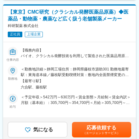
■魅力
【企業概要】
◎研究成果を支える社会的意義の高い仕事
当社は1948年に財団法人理化学研究所を前身として設立された研
研究者の挑戦を支援することで、人々の健康やアンチエイジング
【東京】CMC研究（クラシカル発酵医薬品原薬）◆医
究開発型の製薬企業です。日本初の外用爪白癬治療剤「クレナフ
研究の発展に貢献。
薬品・動物薬・農薬など広く扱う老舗製薬メーカー
ィン」、関節機能改善剤「アルツ」など日本初・世界初となるユ
ニークな製品の提供を通して、患者さんのクオリティ・オブ・ラ
科研製薬 株式会社
◎営業と研究をつなぐ“学術営業”という専門性
イフの向上に努め、人々がより良い人生を送るウェルビーイング
科学的知見を活かして課題を解決し、研究成果を実現に導く。営
正社員
上場企業
への貢献に注力しています。
業でありながら研究者と同じ目線に立てるポジション。
【戦略・ビジョン】
◎安定と働きやすさを両立
【職務内容】
最先端の製品で、『最優』の成果をつくる。世界に存在感を示す
アンテスグループの安定基盤のもと、土日祝休・残業ほぼなし・
バイオ、クラシカル発酵技術を利用して製造された医薬品用原薬
製薬会社になることが私たちのめざす未来です。日本・アメリ
仕事内容
転勤なし。
の安定供給
カ・カナダにおいて共同開発された日本初外用爪白癬治療剤「ク
及びコスト低減を目的とした生産技術研究、新規医薬品用原薬に
＜勤務地詳細＞静岡工場住所：静岡県藤枝市源助301 勤務地最寄
レナフィン」を、現在はアジアを中心に海外展開しています。
関するCMC業務をお任せします。
駅：東海道本線／藤枝駅受動喫煙対策：敷地内全面禁煙変更の範
勤務地
囲：会社の定める事業所
変更の範囲：会社の定める業務
【最寄り駅】
【職務内容詳細】
六合駅、藤枝駅
■生産用微生物の維持改良、製造法の改良によるコスト低減、工場
で発生した諸課題に対する技術支援、医薬品候補（原薬）の評価
＜予定年収＞542万円～630万円＜賃金形態＞月給制＜賃金内訳＞
及び上市へ向けた研究開発
月額（基本給）：305,700円～354,700円＜月給＞305,700円～
■技術検討計画書、報告書の作成など
給与
354,700円＜昇給有無＞有＜残業手当＞有＜給与補足＞■上記年収
構成：月給×12+賞与（6ヶ月分） ※別途 各種手当 残業手当等
【戦略・ビジョン】
が支給。■備考：昇給年1回（4月）、賞与年2回（7月、12月※昨年
最先端の製品で、『最優』の成果をつくる。世界に存在感を示す
実績：6ヶ月分） 賃金はあくまでも目安の金額であり、選考を通
応募依頼する
製薬会社になることが私たちのめざす未来です。日本・アメリ
気になる
じて上下する可能性があります。月給(月額)は固定手当を含めた表
（エージェントサービス）
カ・カナダにおいて共同開発された日本初外用爪白癬治療剤「ク
記です。