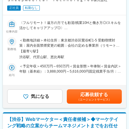
ＳｈｅｅｐＭｅｄｉｃａｌ Ｔｅｃｈｎｏｌｏｇｉｅｓ株式会社
※ご本人の意向および試用期間中の業務状況などを踏まえて適材適
正社員
転勤なし
所を判断していきます。
※少数精鋭で実力主義、かつ積極性・協力性・スピードを重んじる
組織です。
〈フルリモート！遠方の方でも歓迎/残業10Hと働き方◎/スキルを
早期にチームリードをお任せするケースもあります。
活かしてキャリアアップ◎〉
仕事内容
■組織体制※製薬事業部
■業務概要：
＜勤務地詳細＞本社住所：東京都渋谷区鶯谷町1-5 受動喫煙対
ディレクター、UXUIデザイナー、エンジニア（バックエンド、フ
グループ会社が運営支援している全国23院の歯科クリニックのマ
策：屋内全面禁煙変更の範囲：会社の定める事業所（リモートワ
ロントエンド、インフラ、AI各種在籍。業務委託・外注含む）で
ーケティングに携わっていただくポジションです。toC領域での
勤務地
ーク含む）
プロダクトチームを組成。現PdMは業務委託で活躍されており、
【最寄り駅】
GoogleやYahoo！リスティング広告やSEOをメインに活躍されて
今回は正社員のプロダクトマネージャーとして中心的な役割をお
渋谷駅、代官山駅、恵比寿駅
来られた方を募集しています。
任せいたします。
歯科矯正マーケティングの領域において、国内トップクラスのノ
＜予定年収＞450万円～650万円＜賃金形態＞年俸制＜賃金内訳＞
※医療業界経験者も居りますので、業界知識は不問です。
ウハウをもつマーケターと一緒に業務を行っていただけます。
年額（基本給）：3,888,000円～5,616,000円固定残業手当/月：
そして、クリニックのリード獲得だけでなく、その後のクリニッ
給与
51,000円～74,000円（固定残業時間20時間0分/月）超過した時間
■働き方
クへの来院率や契約率まで、自社データをフル活用したマーケテ
外労働の残業手当は追加支給＜月額＞375,000円～542,000円（12
残業時間は10～20時間程とワークライフバランスを整えやすい環
ィングにも携われます。
分割）（一律手当を含む）＜昇給有無＞有＜残業手当＞有賃金は
境です。
あくまでも目安の金額であり、選考を通じて上下する可能性があ
全国フルリモート制を導入しており、場所を縛られず拡大中の自
応募依頼する
■業務内容詳細：
気になる
ります。月給(月額)は固定手当を含めた表記です。
社サービスに携わりたい方にお勧めです。
（エージェントサービス）
◇マーケティング戦略の立案・遂行
四半期に一回程度の対面で会うキックオフの機会もご用意してお
・分析した数値・市場のトレンドを元に、担当する事業の売上を
ります。
最大化するためのマーケティング戦略の立案・遂行
◇各WEB媒体の広告運用と関連業務全般
変更の範囲：会社の定める業務
【渋谷】Webマーケター＜責任者候補＞◆マーケテイ
・Googleリスティング広告、SNS広告を中心に運用
ング戦略の立案からチームマネジメントまでをお任せ
・LPOの企画立案からLP制作のディレクション・広告バナー／動