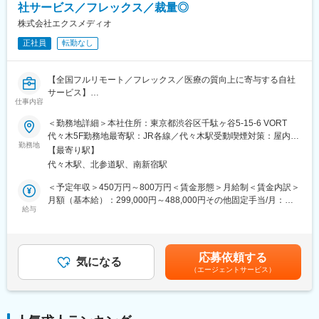
社サービス／フレックス／裁量◎
ち上げを行った医師でもある当社CEOと、業界で名前の知られる
マーケティング会社の代表がタッグを組み「矯正を通じて笑顔に
株式会社エクスメディオ
なる人を増やしたい」という志によって生まれたブランドです。
正社員
転勤なし
『高額でハードルが高い』という従来のイメージを変え、多くの
方の歯の悩みを解決したいとブランドを育ててきた結果、既に10
万人以上の患者様が笑顔になるお手伝いをしてきました。
【全国フルリモート／フレックス／医療の質向上に寄与する自社
2022年6月にマーケティングに特化した子会社である
サービス】
SheepMedical Technologies株式会社を設立、また同年9月にはク
仕事内容
リニックの運営支援を提供する子会社アルディバラン株式会社を
医師専用Webサービス・アプリを運営する当社にて、「ヒポク
＜勤務地詳細＞本社住所：東京都渋谷区千駄ヶ谷5-15-6 VORT
設立し、キレイライン矯正だけにとどまらず幅広い歯科の領域で
ラ」のUI/UXデザイナーをお任せします。
代々木5F勤務地最寄駅：JR各線／代々木駅受動喫煙対策：屋内全
患者様を笑顔にするサービスを展開しております。
勤務地
面禁煙変更の範囲：会社の定める事業所（リモートワーク含む）
【最寄り駅】
■業務内容：
変更の範囲：会社の定める業務
代々木駅、北参道駅、南新宿駅
医師という専門性の高いユーザーに向き合い、プロダクト・マー
ケティング・ブランディングまで横断的に関わることができま
＜予定年収＞450万円～800万円＜賃金形態＞月給制＜賃金内訳＞
す。PM・開発ディレクター・エンジニアと連携しながら、UI/UX
月額（基本給）：299,000円～488,000円その他固定手当/月：
にとどまらず、メール・広告・紙媒体まで、ユーザー体験を一貫
給与
10,000円固定残業手当/月：108,700円～175,100円（固定残業時
して設計できる裁量のあるポジションです。中長期にわたる弊社
間45時間0分/月）超過した時間外労働の残業手当は追加支給＜月
が運営する医師向けWebサービス・アプリのブランディングも担
給＞417,700円～673,100円（一律手当を含む）＜昇給有無＞有＜
っていただきたいと考えています。
残業手当＞有＜給与補足＞■上記「その他固定手当」：在宅勤務手
応募依頼する
気になる
当賃金はあくまでも目安の金額であり、選考を通じて上下する可
（エージェントサービス）
■具体的には：
能性があります。月給(月額)は固定手当を含めた表記です。
・医師向けWebサービス・サイト・アプリに関するUI/UXデザイ
ン
・サイト内に掲載される広告LPのデザイン