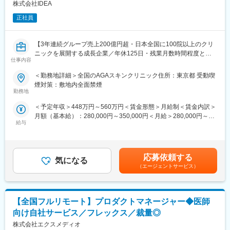
50社を担当
株式会社IDEA
・価格帯：平均200～300万円
正社員
■仕事の流れ：
出社→事務作業（先生への資料用意）→営業特約店から情報収集
【3年連続グループ売上200億円超・日本全国に100院以上のクリ
→調剤薬局・クリニックへの訪問（先生のお昼休み・診察が終わ
ニックを展開する成長企業／年休125日・残業月数時間程度とメ
ったあと）
仕事内容
リハリのついた働き方が可能】
■業務内容：
＜勤務地詳細＞全国のAGAスキンクリニック住所：東京都 受動喫
■やりがい：
全国に展開している発毛専門クリニック「AGAスキンクリニッ
煙対策：敷地内全面禁煙
医療機器やMRと異なり、ドクターが知らない電子カルテ、レセプ
ク」にて、3～6院を管理していただく、マネージャー候補を募集
勤務地
ターの販売をしており、ドクターに情報を提供することが多いで
いたします。
す。医療業界に特化したソリューションを提供する営業のため、
＜予定年収＞448万円～560万円＜賃金形態＞月給制＜賃金内訳＞
※初任地に関しては、選考を通じてご希望をお伺いし、考慮した上
感謝されることが多く、覚えることはたくさんありますが、やり
月額（基本給）：280,000円～350,000円＜月給＞280,000円～
で決定いたします。
がいも大きい仕事です。
給与
350,000円＜昇給有無＞有＜残業手当＞有＜給与補足＞※経験・能
力を考慮し決定いたします。■賞与：年2回（7月、12月）※昨年実
■業務詳細：
■教育・研修体制：
績績2か月分×2回■昇給：年1回（4月）賃金はあくまでも目安の金
・担当エリア各クリニックの売上管理、在庫管理、目標管理
・研修（1週間程度／業界研究・製品研究）を実施します。また、
額であり、選考を通じて上下する可能性があります。月給(月額)は
・クリニックスタッフの採用業務（面接など）
応募依頼する
2～3カ月程度、先輩営業マンに同席して業務を学びます。予算設
気になる
固定手当を含めた表記です。
・受付スタッフの教育、指導、マネジメント
（エージェントサービス）
定は、2～1カ月過ぎたころに行います。
・本部会議への参加
・新入社員研修、階層別研修、職種別研修など豊富なプログラム
・各種研修参加（年数回）
を揃え、社員それぞれのキャリア・スキルに合わせた成長・スキ
・各種トラブル対応（設備関連・クレーム）、改善対応
ルアップを、会社として全面的にバックアップしています。
【全国フルリモート】プロダクトマネージャー◆医師
月に20日程度、管理している医院で勤務いたします。クリニック
の中心メンバー、将来のマネージャー候補として、ご活躍頂ける
向け自社サービス／フレックス／裁量◎
変更の範囲：会社の定める業務
方を募集いたします。
株式会社エクスメディオ