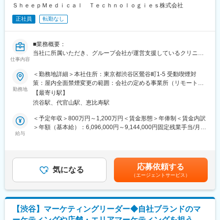
画広告／記事LP／LP／HP／ステップメール etc. の企画・ライテ
ＳｈｅｅｐＭｅｄｉｃａｌ Ｔｅｃｈｎｏｌｏｇｉｅｓ株式会社
ィング・制作ディレクション・制作物ディレクション業務に関わ
正社員
転勤なし
る社内、社外関係者との折衝
※スキル次第では、更に上流のペルソナ設計や適切な訴求プランの
構築などもお任せしたいと思っています。
■業務概要：
当社に所属いただき、グループ会社が運営支援しているクリニッ
■組織構成
仕事内容
クのマーケティングを行うチームの責任者候補です。
メンバーは約20名程度です。その中で部署に分かれ、ご自身の得
＜勤務地詳細＞本社住所：東京都渋谷区鶯谷町1-5 受動喫煙対
意とする分野で活躍いただいております。
■業務内容詳細：
策：屋内全面禁煙変更の範囲：会社の定める事業所（リモートワ
30代～40代のメンバーがほとんどで、若手にも活躍のチャンスが
◇マーケティング戦略の立案
勤務地
ーク含む）
あります。
【最寄り駅】
※分析した数値・市場のトレンドを元に、担当する事業の売上を最
遠方のメンバーもいるため、フルリモートが基本となります。そ
渋谷駅、代官山駅、恵比寿駅
大化するためのマーケティング戦略の立案・遂行
のため、メンバーとのやり取りはオンライン中心です。
◇事業計画の立案から実行まで
＜予定年収＞800万円～1,200万円＜賃金形態＞年俸制＜賃金内訳
※立案した戦略を軸に事業計画の立案から実行までをお任せしま
＞年額（基本給）：6,096,000円～9,144,000円固定残業手当/月：
■業務の魅力
す。
給与
159,000円～238,000円（固定残業時間40時間0分/月）超過した時
急成長するクリニック支援と、歴史あるマウスピース矯正ブラン
◇チームマネジメント
間外労働の残業手当は追加支給＜月額＞667,000円～1,000,000円
ド『キレイライン矯正』の両マーケティングに関われる環境があ
※立案した戦略に基づき各種KPIのクリアに向けてチームのマネジ
（12分割）（一律手当を含む）＜昇給有無＞有＜残業手当＞有賃
ります。
メントをお任せします。
金はあくまでも目安の金額であり、選考を通じて上下する可能性
そのため、「来院率」や「契約率」、売上といった事業の根幹デ
応募依頼する
気になる
があります。月給(月額)は固定手当を含めた表記です。
ータまで把握したマーケティングが可能です。
（エージェントサービス）
■事業概要：
そのデータを武器に、事業収益に直結する本質的な分析・施策を
親会社であるSheepMedical株式会社では、マウスピース矯正で国
立案し、自分の運用でクリニックのリードが増え、契約数が伸
内トップクラスの実績を持つキレイライン矯正のマウスピース等
び、売上が上がっていくという手触り感を感じられる業務です。
矯正器具の製造・販売を行っています。
【渋谷】マーケティングリーダー◆自社ブランドのマ
キレイライン矯正は、美容クリニックや大手脱毛クリニックの立
変更の範囲：会社の定める業務
ーケティングや店舗・エリアマーケティングを担う