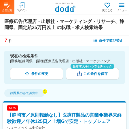
会員登録
ログイン
気になる
メニュー
医療広告代理店・出版社・マーケティング・リサーチ、静
岡県、固定給25万円以上
の転職・求人検索結果
7
条件で並び替え
件
現在の検索条件
[勤務地]静岡県 [業種]医療広告代理店・出版社・マーケティング・リサーチ-医薬品・医療機器・ライフサイエンス・医療系サービス [詳細条件](待遇・福利厚生)固定給25万円以上
新着求人をいつでもチェック
条件の変更
この条件を保存
静岡県
のみで募集中
NEW
【静岡市／原則転勤なし】医療IT製品の営業◆業界未経
験歓迎／年休125日／上場Gで安定・トップシェア
ウィーメックス株式会社