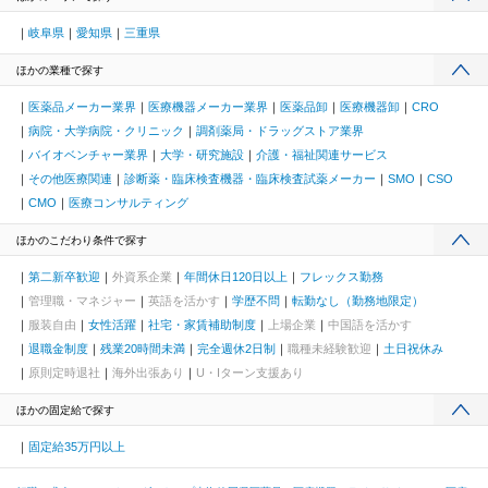
岐阜県
愛知県
三重県
ほかの業種で探す
医薬品メーカー業界
医療機器メーカー業界
医薬品卸
医療機器卸
CRO
病院・大学病院・クリニック
調剤薬局・ドラッグストア業界
バイオベンチャー業界
大学・研究施設
介護・福祉関連サービス
その他医療関連
診断薬・臨床検査機器・臨床検査試薬メーカー
SMO
CSO
CMO
医療コンサルティング
ほかのこだわり条件で探す
第二新卒歓迎
外資系企業
年間休日120日以上
フレックス勤務
管理職・マネジャー
英語を活かす
学歴不問
転勤なし（勤務地限定）
服装自由
女性活躍
社宅・家賃補助制度
上場企業
中国語を活かす
退職金制度
残業20時間未満
完全週休2日制
職種未経験歓迎
土日祝休み
原則定時退社
海外出張あり
U・Iターン支援あり
ほかの固定給で探す
固定給35万円以上