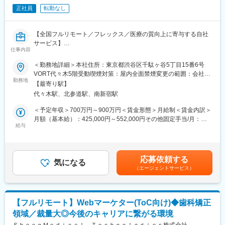
■勤務例：横浜のマネージャー候補の主な1日の流れ
正社員
転勤なし
10時 出社（横浜院、朝礼参加し、メールチェック、院責との
MTG）
【全国フルリモート／フレックス／医療の質向上に寄与する自社
↓
サービス】
13時 昼休憩
仕事内容
↓
■担当業務
14時 （川崎院へ移動、院責とのMTG等）
＜勤務地詳細＞本社住所：東京都渋谷区千駄ヶ谷5丁目15番6号
「ヒポクラ」という医師専用のWebサービスのプロダクトマネー
↓
VORT代々木5階受動喫煙対策：屋内全面禁煙変更の範囲：会社の
ジャーをお任せします。
16時 （上?である統括とMTG等）
勤務地
定める事業所（リモートワーク含む）
【最寄り駅】
↓
代々木駅、北参道駅、南新宿駅
「ヒポクラ」：約75,000人以上の医師が参加する日本最大級の医
19時 帰宅
師専用SNS。医師が専門外の事象に遭遇した際に他の医師より知
＜予定年収＞700万円～900万円＜賃金形態＞月給制＜賃金内訳＞
見を得られるオンライン医局”として拡大中。
■当社について：
月額（基本給）：425,000円～552,000円その他固定手当/月：
◎2006年に医療機器商社として創業した当社は、主に美容整形・
給与
10,000円固定残業手当/月：153,000円～197,600円（固定残業時
■具体的な業務内容
美容外科で利用される美容機器の卸販売・賃貸・メンテナンスを
間45時間0分/月）超過した時間外労働の残業手当は追加支給＜月
・プロダクトのビジョンと戦略の策定・推進
行っており、各種医学会やセミナーにも積極的に出展し、国内・
給＞588,000円～759,600円（一律手当を含む）＜昇給有無＞有＜
・市場・競合・ユーザー分析
海外の様々な医療機器・美容機器等を紹介していました。
残業手当＞有＜給与補足＞固定手当として、在宅勤務手当(月1万
応募依頼する
・新サービス、新機能の企画、要件定義、仕様策定
◎2011年に医療コンサルティング会社と合併し、2012年10月よ
気になる
円)がございます。賃金はあくまでも目安の金額であり、選考を通
（エージェントサービス）
※最近の新機能例：診断RPG
り医療に特化したコンサルティングを主軸とした事業を展開して
じて上下する可能性があります。月給(月額)は固定手当を含めた表
・既存サービス、企画の運用・改善
います。
記です。
・開発チーム（エンジニア、デザイナー等）との連携とディレク
◎クリニックでは、当社の受付スタッフやカウンセラーが実務面
ション
をしっかりサポートいるため、既存店舗のサポートだけでなく新
【フルリモート】Webマーケター(ToC向け)◆歯科矯正
・KPIの設定と進捗管理、データに基づいた改善策の立案と実行
規開院も計画しています。今後は既存のクリニック以外に対して
領域／裁量大◎今後のキャリアに繋がる環境
・ロードマップの作成と管理
も積極的にコンサルティング事業を展開する予定です。
・部門間（経営層、営業、マーケティング等）の調整