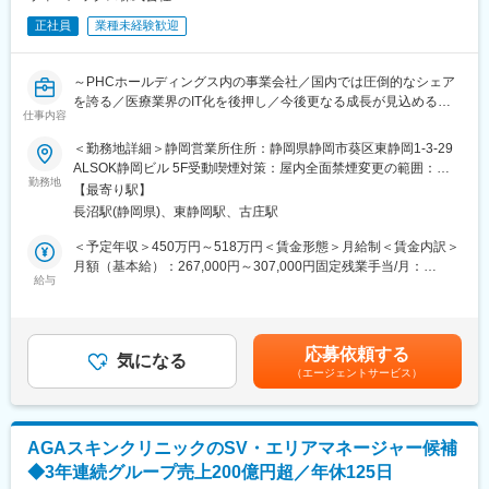
正社員
業種未経験歓迎
～PHCホールディングス内の事業会社／国内では圧倒的なシェア
を誇る／医療業界のIT化を後押し／今後更なる成長が見込める業
仕事内容
界～
＜勤務地詳細＞静岡営業所住所：静岡県静岡市葵区東静岡1-3-29
■概要：
ALSOK静岡ビル 5F受動喫煙対策：屋内全面禁煙変更の範囲：会
クリニック開業支援や、電子カルテ・電子薬歴導入を行う当社に
勤務地
社の定める事業所（リモートワーク含む）
【最寄り駅】
て、開業医、調剤薬局（顧客の属性：医者・薬剤師）に向けた、
長沼駅(静岡県)、東静岡駅、古庄駅
医療システムや周辺機器等の営業をお任せします。
＜予定年収＞450万円～518万円＜賃金形態＞月給制＜賃金内訳＞
■業務詳細：
月額（基本給）：267,000円～307,000円固定残業手当/月：
・営業スタイル（新規3割：新規開業支援・他社入替 / 既存7
給与
41,800円～48,000円（固定残業時間20時間0分/月）超過した時間
割）…新規案件は、特約店・卸・コンサル経由、既存顧客からの
外労働の残業手当は追加支給＜月給＞308,800円～355,000円（一
紹介、展示会等をきっかけにアプローチすることが多く、飛び込
律手当を含む）＜昇給有無＞有＜残業手当＞有＜給与補足＞・賞
み営業などはありません。顧客の課題のヒアリング、ご提案から
与：年1回（7月）・昇給：ミッショングレード制度による変更あ
応募依頼する
導入までを担当し、アフターフォローは別職種の担当が行いま
気になる
り賃金はあくまでも目安の金額であり、選考を通じて上下する可
（エージェントサービス）
す。
能性があります。月給(月額)は固定手当を含めた表記です。
・サービス・商材…電子カルテ、医事コンピューター、診察券発
行機、電子薬歴システム、保険薬局用コンピュータ、患者情報共
AGAスキンクリニックのSV・エリアマネージャー候補
有システム
◆3年連続グループ売上200億円超／年休125日
・顧客：開業医、調剤薬局（顧客の属性：医者・薬剤師）※40～