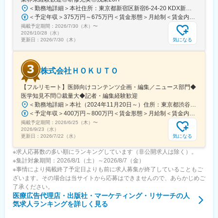
良い医療を届けることにつながっています。単なる情報共有にと
＜勤務地詳細＞本社住所：東京都新宿区新宿6-24-20 KDX新宿6丁目ビル10F勤務地最寄駅：都営大江戸線、東京メトロ副都心線／東新宿駅受動喫煙対策：屋内全面禁煙変更の範囲：会社の定める事業所（リモートワーク含む）
どまらず、医師同士の相互支援を通じて臨床力とモチベーション
＜予定年収＞375万円～675万円＜賃金形態＞月給制＜賃金内訳＞月額（基本給）：250,000円～450,000円＜月給＞250,000円～450,000円＜昇給有無＞有＜残業手当＞有＜給与補足＞■賞与：年2回※25年度実績4.08ヶ月分■昇給：年1回賃金はあくまでも目安の金額であり、選考を通じて上下する可能性があります。月給(月額)は固定手当を含めた表記です。
を高める仕組みを提供している点が、当社サービスの大きな強み
掲載予定期間：
2026/7/30（木）
〜
となっています。
2026/10/28（水）
気になる
更新日：
2026/7/30（木）
変更の範囲：会社の定める業務
株式会社ＨＯＫＵＴＯ
【フルリモート】医師向けコンテンツ企画・編集／ニュース部門◆
医学知見不問◎裁量大◆記者・編集経験歓迎
＜勤務地詳細＞本社（2024年11月20日～）住所：東京都渋谷区渋谷一丁目12番2 クロスオフィス渋谷311受動喫煙対策：屋内全面禁煙変更の範囲：会社の定める事業所（リモートワーク含む）
＜予定年収＞400万円～800万円＜賃金形態＞月給制＜賃金内訳＞月額（基本給）：241,565円～483,130円固定残業手当/月：91,768円～183,536円（固定残業時間45時間0分/月）超過した時間外労働の残業手当は追加支給＜月給＞333,333円～666,666円（一律手当を含む）＜昇給有無＞有＜残業手当＞有＜給与補足＞※実績やご経験、スキルを考慮し、当社規定に基づいて決定します。賃金はあくまでも目安の金額であり、選考を通じて上下する可能性があります。月給(月額)は固定手当を含めた表記です。
掲載予定期間：
2026/6/25（木）
〜
2026/9/23（水）
気になる
更新日：
2026/7/22（水）
※求人応募数の多い順にランキングしています（非公開求人は除く）。
※集計対象期間：2026/8/1（土）～2026/8/7（金）
※事情により掲載終了予定日よりも前に求人募集が終了していることもご
ざいます。その場合は当サイトから応募はできませんので、あらかじめご
了承ください。
医療広告代理店・出版社・マーケティング・リサーチ
の人
気求人ランキングを詳しく見る