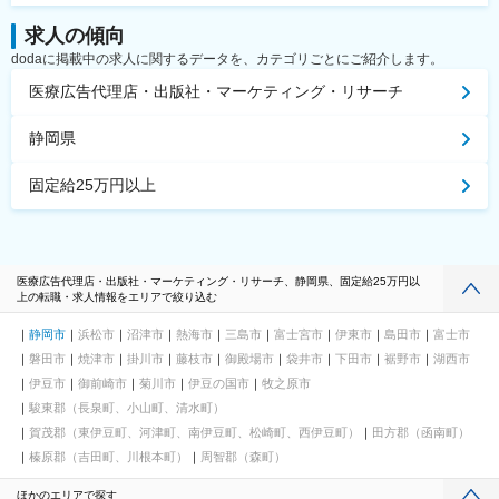
求人の傾向
dodaに掲載中の求人に関するデータを、カテゴリごとにご紹介します。
医療広告代理店・出版社・マーケティング・リサーチ
静岡県
固定給25万円以上
医療広告代理店・出版社・マーケティング・リサーチ、静岡県、固定給25万円以
上の転職・求人情報をエリアで絞り込む
静岡市
浜松市
沼津市
熱海市
三島市
富士宮市
伊東市
島田市
富士市
磐田市
焼津市
掛川市
藤枝市
御殿場市
袋井市
下田市
裾野市
湖西市
伊豆市
御前崎市
菊川市
伊豆の国市
牧之原市
駿東郡（長泉町、小山町、清水町）
賀茂郡（東伊豆町、河津町、南伊豆町、松崎町、西伊豆町）
田方郡（函南町）
榛原郡（吉田町、川根本町）
周智郡（森町）
ほかのエリアで探す