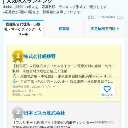
人気求人ランキング
・HTMLメールや広告バナー・SNS画像などWEBマーケティング
dodaに掲載中の求人を、応募数順にランキング形式でご紹介します。
に必要なデザイン
※応募数が同数の場合は、新着順に表示しています。
・学会で配るチラシやリーフレット・会員獲得のためのダイレク
トメールのデザイン
更新日：
2026/8/8（土）
医療広告代理店・出版
■働き方
静岡県
固定給25万円以上
社・マーケティング・リ
残業時間は10～20時間程とワークライフバランスを整えやすい環
サーチ
境です。
全国フルリモート制を導入しており、場所を縛られず拡大中の自
社サービスに携わりたい方にお勧めです。
四半期に一回程度の対面で会うキックオフの機会もご用意してお
株式会社嵯峨野
ります。
【新宿区】未経験◎メディカルライター／医療資材の企画・制作・
■当社について：
取材・研修資材作成など幅広く活躍
当社は、「テクノロジーの力で人々の健康寿命を延ばす」ことを
＜勤務地詳細＞本社住所：東京都新宿区高田馬場3-23-7 JESCO高田馬場3F受動喫煙対策：屋内全面禁煙変更の範囲：会社の定める事業所（リモートワーク含む）
理念に掲げ、医師専用のWebサービスやアプリを展開していま
＜予定年収＞400万円～550万円＜賃金形態＞月給制昇給年1回、賞与年2回（実績）＜賃金内訳＞月額（基本給）：250,000円～350,000円＜月給＞250,000円～350,000円＜昇給有無＞有＜残業手当＞有＜給与補足＞経験・能力を考慮して決定します賃金はあくまでも目安の金額であり、選考を通じて上下する可能性があります。月給(月額)は固定手当を含めた表記です。
す。
掲載予定期間：
2026/7/6（月）
〜
2026/10/4（日）
当社が提供する「ヒポクラ」は、約70,000人以上の医師が参加す
気になる
更新日：
2026/7/6（月）
る日本最大級の医師専用SNSであり、診療科や地域を超えて医師
同士がつながり、日々の臨床現場での疑問や知見を共有できる“オ
ンライン医局”として多くの医師に活用されています。
日本ビスカ株式会社
コミュニティを通じて、医師は他の専門領域の知見を得たり、診
【フルリモート/医療サイト制作のWEBディレクター※完全在宅可】
療の選択肢を広げたりすることができ、結果的に患者さんにより
業界未経験歓迎◎研修充実◎残業20H