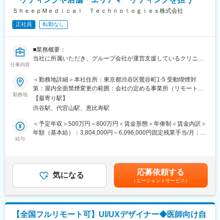
ち上げを行った医師でもある当社CEOと、業界で名前の知られる
マーケティング会社の代表がタッグを組み「矯正を通じて笑顔に
ＳｈｅｅｐＭｅｄｉｃａｌ Ｔｅｃｈｎｏｌｏｇｉｅｓ株式会社
なる人を増やしたい」という志によって生まれたブランドです。
正社員
転勤なし
『高額でハードルが高い』という従来のイメージを変え、多くの
方の歯の悩みを解決したいとブランドを育ててきた結果、既に10
万人以上の患者様が笑顔になるお手伝いをしてきました。
■業務概要：
2022年6月にマーケティングに特化した子会社である
当社に所属いただき、グループ会社が運営支援しているクリニッ
SheepMedical Technologies株式会社を設立、また同年9月にはク
仕事内容
クのマーケティングを行うチームのリーダー候補です。
リニックの運営支援を提供する子会社アルディバラン株式会社を
＜勤務地詳細＞本社住所：東京都渋谷区鶯谷町1-5 受動喫煙対
設立し、キレイライン矯正だけにとどまらず幅広い歯科の領域で
■業務内容詳細：
策：屋内全面禁煙変更の範囲：会社の定める事業所（リモートワ
患者様を笑顔にするサービスを展開しております。
◇2名～のチームマネジメント
勤務地
ーク含む）
【最寄り駅】
◇予実管理
変更の範囲：会社の定める業務
渋谷駅、代官山駅、恵比寿駅
◇予算計画策定
◇マーケティング戦略・戦術立案／実行
＜予定年収＞500万円～800万円＜賃金形態＞年俸制＜賃金内訳＞
◇プロジェクトマネジメント
年額（基本給）：3,804,000円～6,096,000円固定残業手当/月：
※プレイングマネージャーとして、歯科矯正領域のマーケティング
給与
99,000円～159,000円（固定残業時間40時間0分/月）超過した時
戦略～実行まですべてお任せします。当社オリジナルの矯正プロ
間外労働の残業手当は追加支給＜月額＞416,000円～667,000円
ダクトのマーケティングに携われる他、店舗/エリアマーケティン
（12分割）（一律手当を含む）＜昇給有無＞有＜残業手当＞有賃
グのご経験も積むことが可能です。
金はあくまでも目安の金額であり、選考を通じて上下する可能性
応募依頼する
気になる
があります。月給(月額)は固定手当を含めた表記です。
（エージェントサービス）
■事業概要：
親会社であるSheepMedical株式会社では、マウスピース矯正で国
内トップクラスの実績を持つキレイライン矯正のマウスピース等
矯正器具の製造・販売を行っています。
【全国フルリモート可】UI/UXデザイナー◆医師向け自
キレイライン矯正は、美容クリニックや大手脱毛クリニックの立