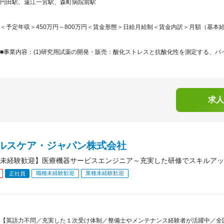
円田駅、遠江一宮駅、森町病院前駅
＜予定年収＞450万円～800万円＜賃金形態＞日給月給制＜賃金内訳＞月額（基本給）：282
■事業内容：(1)研究用試薬の開発・販売：酸化ストレスと抗酸化性を測定する、バイオ
求人
ヘルスケア・ジャパン株式会社
未経験歓迎】医療機器サービスエンジニア～充実した研修でスキルアッ
職種未経験歓迎
業種未経験歓迎
正社員
【英語力不問／充実した１次受け体制／整備士やメンテナンス経験者が活躍中／全