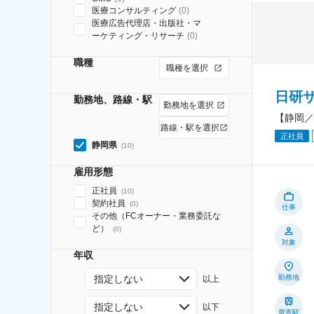
医療コンサルティング
(
0
)
医療広告代理店・出版社・マ
ーケティング・リサーチ
(
0
)
職種
職種を選択
日研
勤務地、路線・駅
勤務地を選択
【静岡／
路線・駅を選択
正社員
静岡県
(
10
)
雇用形態
正社員
(
10
)
契約社員
(
0
)
仕事
その他（FCオーナー・業務委託な
ど）
(
0
)
対象
年収
指定しない
勤務地
以上
指定しない
以下
最寄駅