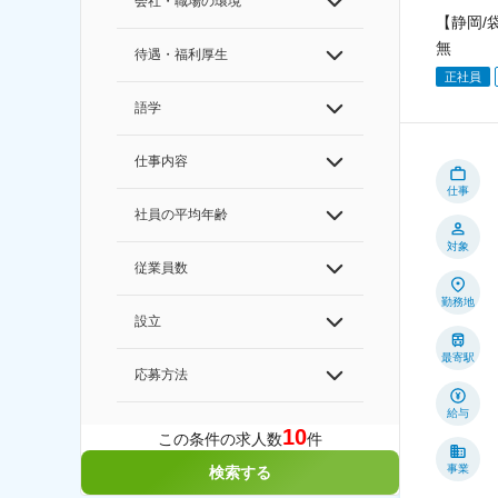
会社・職場の環境
【静岡/
無
待遇・福利厚生
正社員
語学
仕事内容
仕事
社員の平均年齢
対象
従業員数
勤務地
設立
最寄駅
応募方法
給与
10
この条件の求人数
件
事業
検索する