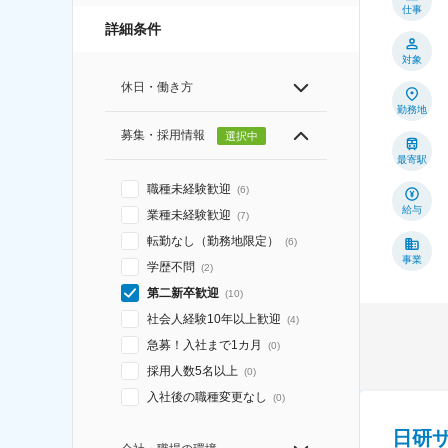
仕事
詳細条件
対象
休日・働き方
勤務地
募集・採用情報
選択中
最寄駅
職種未経験歓迎
(
6
)
給与
業種未経験歓迎
(
7
)
転勤なし（勤務地限定）
(
6
)
事業
学歴不問
(
2
)
第二新卒歓迎
(
10
)
社会人経験10年以上歓迎
(
4
)
急募！入社まで1カ月
(
0
)
採用人数5名以上
(
0
)
入社後の職種変更なし
(
0
)
日研