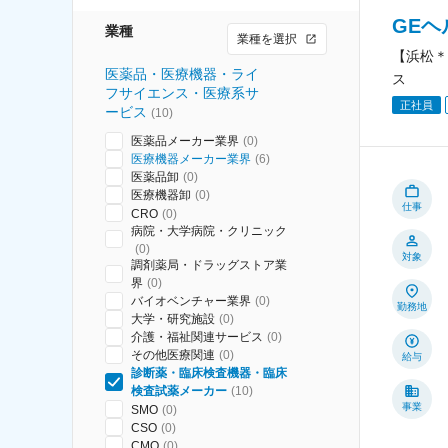
GE
業種
業種を選択
【浜松＊
医薬品・医療機器・ライ
ス
フサイエンス・医療系サ
正社員
ービス
(
10
)
医薬品メーカー業界
(
0
)
医療機器メーカー業界
(
6
)
医薬品卸
(
0
)
医療機器卸
(
0
)
仕事
CRO
(
0
)
病院・大学病院・クリニック
(
0
)
対象
調剤薬局・ドラッグストア業
界
(
0
)
バイオベンチャー業界
(
0
)
勤務地
大学・研究施設
(
0
)
介護・福祉関連サービス
(
0
)
その他医療関連
(
0
)
給与
診断薬・臨床検査機器・臨床
検査試薬メーカー
(
10
)
事業
SMO
(
0
)
CSO
(
0
)
CMO
(
0
)