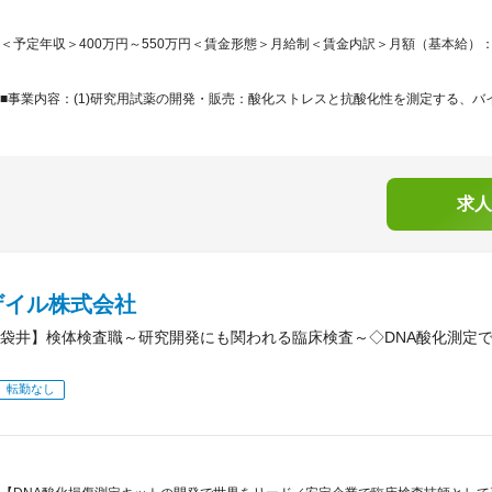
＜予定年収＞400万円～550万円＜賃金形態＞月給制＜賃金内訳＞月額（基本給）：246,5
■事業内容：(1)研究用試薬の開発・販売：酸化ストレスと抗酸化性を測定する、バイオ
求人
ザイル株式会社
袋井】検体検査職～研究開発にも関われる臨床検査～◇DNA酸化測定
転勤なし