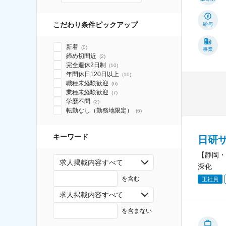
こだわり条件ピックアップ
給与
新着
(
0
)
事業
締め切間近
(
2
)
完全週休2日制
(
10
)
年間休日120日以上
(
10
)
職種未経験歓迎
(
6
)
業種未経験歓迎
(
7
)
学歴不問
(
2
)
転勤なし（勤務地限定）
(
6
)
キーワード
日研
【静岡・
求人掲載内容すべて
深化
を含む
正社員
求人掲載内容すべて
を含まない