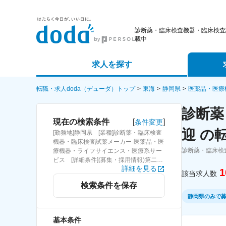
診断薬・臨床検査機器・臨床検査
載中
求人を探す
詳細条件から探す
エージェ
転職・求人doda（デューダ）トップ
東海
静岡県
医薬品・医療
診断薬
新着求人から探す
スカウト
[
]
現在の検索条件
条件変更
迎 の
[勤務地]静岡県 [業種]診断薬・臨床検査
求人特集から探す
パートナ
機器・臨床検査試薬メーカー-医薬品・医
診断薬・臨床検
療機器・ライフサイエンス・医療系サー
ビス [詳細条件](募集・採用情報)第二新
詳細を見る
卒歓迎
1
該当求人数
検索条件を保存
静岡県のみで
基本条件