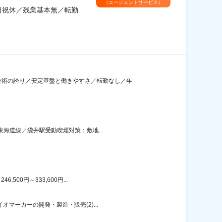
（エージェントサービス）
日祝休／残業基本無／転勤
技術の誇り／安定基盤と働きやすさ／転勤なし／年
東海道線／袋井駅受動喫煙対策：敷地...
00円～333,600円...
マーカーの開発・製造・販売(2)...