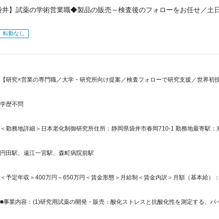
袋井】試薬の学術営業職◆製品の販売～検査後のフォローをお任せ／土
転勤なし
【研究×営業の専門職／大学・研究所向け提案／検査フォローで研究支援／世界初
学歴不問
＜勤務地詳細＞日本老化制御研究所住所：静岡県袋井市春岡710-1 勤務地最寄駅：
円田駅、遠江一宮駅、森町病院前駅
＜予定年収＞400万円～650万円＜賃金形態＞月給制＜賃金内訳＞月額（基本給）：246,5
■事業内容：(1)研究用試薬の開発・販売：酸化ストレスと抗酸化性を測定する、バイオ