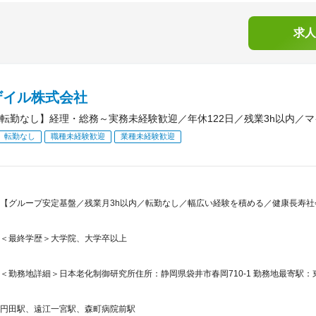
求人
ザイル株式会社
転勤なし】経理・総務～実務未経験歓迎／年休122日／残業3h以内／
転勤なし
職種未経験歓迎
業種未経験歓迎
【グループ安定基盤／残業月3h以内／転勤なし／幅広い経験を積める／健康長寿社会
＜最終学歴＞大学院、大学卒以上
＜勤務地詳細＞日本老化制御研究所住所：静岡県袋井市春岡710-1 勤務地最寄駅：
円田駅、遠江一宮駅、森町病院前駅