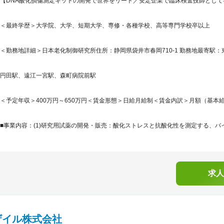
【DNA酸化損傷測定キットの開発で世界をリード／安定企業で臨床検査技師として
＜最終学歴＞大学院、大学、短期大学、専修・各種学校、高等専門学校卒以上
＜勤務地詳細＞日本老化制御研究所住所：静岡県袋井市春岡710-1 勤務地最寄駅：
円田駅、遠江一宮駅、森町病院前駅
＜予定年収＞400万円～650万円＜賃金形態＞日給月給制＜賃金内訳＞月額（基本給）：300
■事業内容：(1)研究用試薬の開発・販売：酸化ストレスと抗酸化性を測定する、バイオ
求人
ザイル株式会社