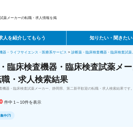
試薬メーカーの転職・求人情報を掲
求人を紹介してもらう
知りたい・聞きたい
ントサービス
転職ノウハウ
機器・ライフサイエンス・医療系サービス
診断薬・臨床検査機器・臨床検査試薬
・臨床検査機器・臨床検査試薬メー
サービス
データで見る転職
転職・求人検索結果
ーエージェントサービス
コラム・インタビュー
査機器・臨床検査試薬メーカー、静岡県、第二新卒歓迎の転職・求人検索結果です
転職Q&A
0
件中
1～10
件
を表示
(
7
)
募集中