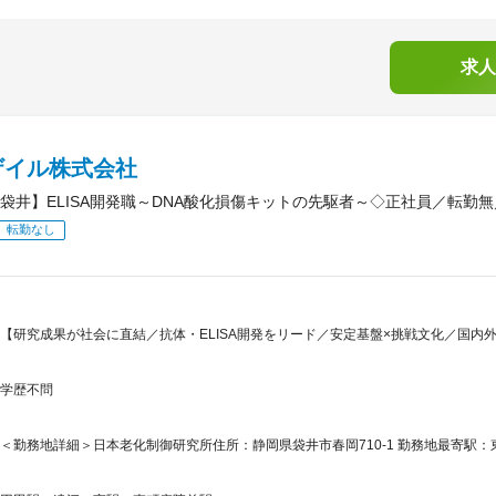
求人
ザイル株式会社
袋井】ELISA開発職～DNA酸化損傷キットの先駆者～◇正社員／転勤
転勤なし
【研究成果が社会に直結／抗体・ELISA開発をリード／安定基盤×挑戦文化／国内
学歴不問
＜勤務地詳細＞日本老化制御研究所住所：静岡県袋井市春岡710-1 勤務地最寄駅：