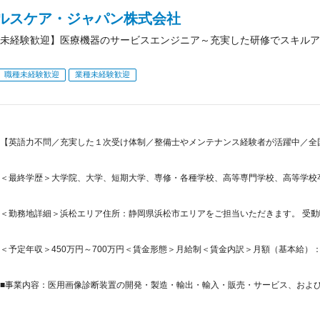
ヘルスケア・ジャパン株式会社
未経験歓迎】医療機器のサービスエンジニア～充実した研修でスキルア
職種未経験歓迎
業種未経験歓迎
【英語力不問／充実した１次受け体制／整備士やメンテナンス経験者が活躍中／全
＜最終学歴＞大学院、大学、短期大学、専修・各種学校、高等専門学校、高等学校
＜勤務地詳細＞浜松エリア住所：静岡県浜松市エリアをご担当いただきます。 受動喫
＜予定年収＞450万円～700万円＜賃金形態＞月給制＜賃金内訳＞月額（基本給）：225,0
■事業内容：医用画像診断装置の開発・製造・輸出・輸入・販売・サービス、および生