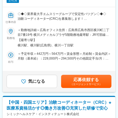
正社員
徐々に業務を慣れていきます。確認テストやチェックシートを用
※育児休業、時短勤務制度は入社～1年経過後から取得可能。
いながら習熟度を測り、1年程度で一人で担当を持てるようになり
ます。その後も定期的に中途入社者に対してフォローを行う体制
◇◆◇業界最大手エムスリーグループで安定性バツグン◇◆◇
が整っています。
変更の範囲：会社の定める業務
治験コーディネーター(CRC)を募集致します！
■同社の魅力：
仕事内容
教育制度充実◎
・チームワーク：通常は1人で業務にあたることが多いですが、困
企業でのご就業経験のない方が多数活躍されており、安心して働
＜勤務地詳細＞広島オフィス住所：広島県広島市西区横川町二丁
ったときや先輩や上司がサポートしてくれるため安心して進めら
いていただける環境です。
目7番19号 横川メディカルプラザ5階勤務地最寄駅：JR可部線・
れます。また、家族の急な体調不良や突発休の場合にも周囲が代
＊全社平均残業時間：月13時間
勤務地
山陽本線／横川駅受動喫煙対策：屋内全面禁煙変更の範囲：会社
理対応をしてくれる風土があり、チームワークが強みです。
【最寄り駅】
＊研修終了後からはマイカーでの直行直帰OK！
の定める事業所
・働きやすい環境：2019年度の月間の平均残業は12.1時間です。
横川駅、横川駅(広島県)、横川一丁目駅
担当して頂く医療機関は、ご自宅からの通勤時間も考慮させて頂
管理職における女性比率は63.6%、日経ウーマンの女性が活躍す
きます。
＜予定年収＞442万円～564万円＜賃金形態＞月給制＜賃金内訳＞
る会社「管理職登用度（2019年）」でも5位にランクインし、ラ
月額（基本給）：228,000円～294,500円その他固定手当/月：
イフイベントの多い女性も活躍しやすい環境といえます。正社員
■業務詳細：
給与
20,000円固定残業手当/月：62,010円～78,630円（固定残業時間
は転勤可能性はありますが、定期的にあるものではなく適性や希
・患者（被験者）様への治験実施内容の説明補助・被験者様のス
30時間0分/月）超過した時間外労働の残業手当は追加支給＜月給
望に応じて配置しています。
ケジュール管理やフォロー業務・精神的なケア
＞310,010円～393,130円（一律手当を含む）＜昇給有無＞有＜残
・治験薬のデータ管理、検査データチェック、症例報告書の作
業手当＞有＜給与補足＞■昇給：年1回■賞与：年2回※基本給×3.4
変更の範囲：会社の定める業務
応募依頼する
成・薬剤部門や治験担当医、検査部門など、臨床試験（治験）に
気になる
ヶ月（夏冬2回の合計）■残業30時間を超過した場合は別途時間外
（エージェントサービス）
携わるチームの調整など。
手当を支給致します。※全社平均残業時間：月13時間賃金はあく
までも目安の金額であり、選考を通じて上下する可能性がありま
■研修制度：
す。月給(月額)は固定手当を含めた表記です。
月に2～3回、継続研修にて社員全員の知識の向上に努めておりま
【中国・四国エリア】治験コーディネーター（CRC）※
す。疾患に関すること、医療英語に関すること、情報セキュリテ
医療系資格活かす◎働き方改善◎充実した研修で安心
ィに関することなど、その時のトピックス的な内容も含め多彩な
カリキュラムを提供しています。また研修当日参加することがで
シミックヘルスケア・インスティテュート株式会社