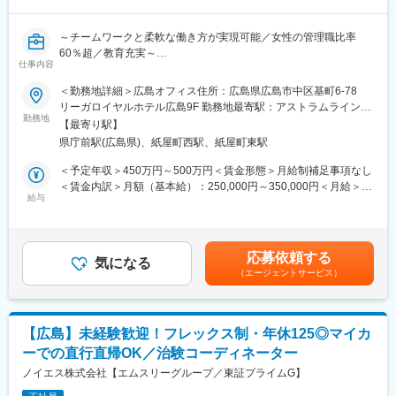
・患者様の報告書作成
・治験の参加候補となる患者様をカルテから探す
～チームワークと柔軟な働き方が実現可能／女性の管理職比率
・医師との打ち合わせ
60％超／教育充実～
仕事内容
■職務内容：超高齢化社会に突入し、様々な疾病に対して患者さん
【研修制度について】
や私たちのQOLを向上させるべく新しい治療法を開発する必要が
＜勤務地詳細＞広島オフィス住所：広島県広島市中区基町6-78
■基礎研修が充実：
あります。今回は治験を実施する際の被験者および医療機関のサ
リーガロイヤルホテル広島9F 勤務地最寄駅：アストラムライン線
入社後1か月は研修期間となります。ビジネスマナーやPCスキル
ポートを担う治験コーディネーター（CRC）を募集しています。
勤務地
／県庁前駅受動喫煙対策：屋内全面禁煙変更の範囲：会社の定め
研修が入社後研修としてあり、PC慣れしていない方も安心してご
【最寄り駅】
・治験被験者である患者さんへの内容説明補助、ケア／相談
る事業所
入社いただけます。
県庁前駅(広島県)、紙屋町西駅、紙屋町東駅
・治験担当医師の補助
■配属後も丁寧なフォロー：
・検査／投薬スケジュール調整、治験データの管理 など
＜予定年収＞450万円～500万円＜賃金形態＞月給制補足事項なし
現場配属後は、OJTで独り立ちまでサポートその後も定期的なフ
※職場は基本的に委託されている医療機関で、自宅からの直行直帰
＜賃金内訳＞月額（基本給）：250,000円～350,000円＜月給＞
ォローアップ研修や、専門性を高める継続研修、階層別研修など
です。
給与
250,000円～350,000円＜昇給有無＞有＜残業手当＞有＜給与補足
様々な研修をご用意しています。
■やりがい：CRCは疾病を抱えた患者さんやそれを治療しようと
＞■賞与2回（昨年度実績：4.4ヶ月）賃金はあくまでも目安の金額
奮闘する医師やスタッフなど携わる相手が多いです。現在治療法
であり、選考を通じて上下する可能性があります。月給(月額)は固
【働きやすい制度と環境】
がなく苦しんでいる患者さんに対して薬を届けられ、最前線で治
定手当を含めた表記です。
・ご自宅から1時間程度で通える施設をお任せする予定です。
応募依頼する
療にあたる医師やスタッフのサポートを行え、無事に治験が終了
気になる
・スーパーフレックスタイム制を導入しており、社員自身が業務
（エージェントサービス）
すれば喜びはひとしおです。
のスケジュールに合わせて始業、就業時間を決めることができま
■同社の教育体制：同社は同業他社からだけはでなく、看護師や薬
す。
剤師、臨床検査技師などから未経験で転職してくる方も多く、教
・5日間のリフレッシュ休暇制度や、時間単位で取得できる有給休
育体制を充実させています。入社は原則偶数月と決まっており、
暇。
【広島】未経験歓迎！フレックス制・年休125◎マイカ
同期入社者とともに2週間弱本社にて集合研修を行います。会社の
・産前産後休暇（妊娠中時短勤務あり）、子供が3歳になるまで取
ーでの直行直帰OK／治験コーディネーター
ことや業務を遂行する上で必要な法令から実務まで座学やロープ
得できる育児休業、
レを交えながら学んでいきます。その後、各拠点に配属され業務
ノイエス株式会社【エムスリーグループ／東証プライムG】
復帰後は短時間勤務制度の利用も可能。
を引継ぎながらOJT担当者とともに医療機関へ同行するなど、
※育児休業から復帰し3ヶ月後に、育児補助支援金を給付。