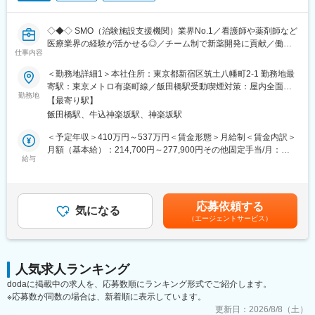
業務を引継ぎながらOJT担当者とともに医療機関へ同行するな
ど、徐々に業務を身に着けていきます。確認テストやチェックシ
ートを用いながら習熟度を測り、入社後1年程度で一人で担当を持
◇◆◇ SMO（治験施設支援機関）業界No.1／看護師や薬剤師など
てるようになります。なお、その後も定期的に中途入社者に対し
医療業界の経験が活かせる◎／チーム制で新薬開発に貢献／働き
仕事内容
てフォローを行う体制が整っています。
方改革制度多数 ◇◆◇
■同社の魅力：
＜勤務地詳細1＞本社住所：東京都新宿区筑土八幡町2-1 勤務地最
・チームワーク：通常は1人で業務にあたることが多いですが、困
【CRC=治験コーディネーターとは？】
寄駅：東京メトロ有楽町線／飯田橋駅受動喫煙対策：屋内全面禁
ったときや先輩や上司がサポートしてくれるため、安心して進め
病院・クリニックを訪問して、患者様や医師や院内スタッフ、さ
勤務地
煙＜勤務地詳細2＞全国いずれかの医療施設住所：全国いずれかの
【最寄り駅】
られます。また、家族の急な体調不良や突発休の場合にも周囲が
らに製薬企業との連絡・調整役を担います。また、治験を受けて
医療施設 受動喫煙対策：屋内全面禁煙変更の範囲：会社の定める
飯田橋駅、牛込神楽坂駅、神楽坂駅
代理対応をしてくれる風土があり、チームワークが強みです。
いただく患者様の相談相手となり、じっくり向き合う仕事です。
事業所
・働きやすい環境：2019年度の月間の平均残業時間は12.1時間で
＜予定年収＞410万円～537万円＜賃金形態＞月給制＜賃金内訳＞
した。管理職における女性比率も63.6%と、ライフイベントの多
【CRCのやりがい】
月額（基本給）：214,700円～277,900円その他固定手当/月：
い女性も活躍しやすい環境です。正社員の場合、転勤可能性はあ
CRCが集めている臨床データは、新薬の承認申請に欠かせない根
給与
58,000円～77,000円＜月給＞272,700円～354,900円＜昇給有無
りますが、定期的にあるものではなく適性や希望に応じて配置し
拠データであり、CRCは新薬開発の一翼を担っております。
＞有＜残業手当＞有＜給与補足＞前職・経験を考慮の上、決定致
ています。
また、薬の効果を患者様の近くで見ることができ、喜びの声を直
します。■年収内訳＝(基本給＋手当)×12ヶ月＋賞与■各種手当：
接聞けることもあります。患者様や医療機関から「ありがとう」
CRC手当・休日連絡対応手当■賞与：年2回（6月、12月）／昇
応募依頼する
変更の範囲：会社の定める業務
と感謝の言葉をいただけたときの喜びは、ひとしおです。
気になる
給：年1回（10月）※業績に応じ、決算賞与（秋季賞与）支給の場
（エージェントサービス）
合あり（10月）■時間外・休日出勤手当等の割増賃金は別途支給
【一日の流れ※一例】
賃金はあくまでも目安の金額であり、選考を通じて上下する可能
■朝：担当の医療機関に出勤
性があります。月給(月額)は固定手当を含めた表記です。
■午前：
人気求人ランキング
・治験の進捗状況の確認や患者様対応の予定などを、院内の治験
dodaに掲載中の求人を、応募数順にランキング形式でご紹介します。
事務局に共有
※応募数が同数の場合は、新着順に表示しています。
・来院された患者様の診察や検査に同席し、治験が手順通りに行
われているか、患者様の状態変化が無いかを確認します。
更新日：
2026/8/8（土）