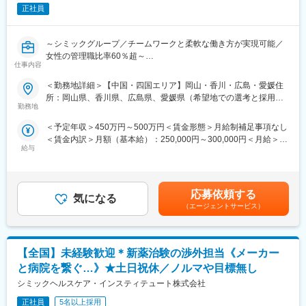
きなかった社員が後日Web上で受講できるよう、全てに研修は動
正社員
画を保存しております。
■IT×医療・エムスリーグループ：
～シミックグループ／チームワークと柔軟な働き方が実現可能／
創業から18年連続で増収増益している医療×ITを手掛けるエムスリ
女性の管理職比率60％超～
ーのグループ会社です。2019年9月に3社合併を行い（ノイエス、
仕事内容
■職務内容：超高齢化社会に突入し、様々な疾病に対して患者さん
アルメック、イスモ）、業界3位の規模となりました。
や私たちのQOLを向上させるべく、新しい治療法を開発する必要
＜勤務地詳細＞【中国・四国エリア】岡山・香川・広島・愛媛住
エムスリーグループのITを活用して「治験のe化」を推進してお
があります。今回はそのための治験を実施する際の患者さんおよ
所：岡山県、香川県、広島県、愛媛県（希望地での選考と採用を
り、スピーディな治験運用ができるのも特徴です（新規の治験先
び医療機関のサポートを担う治験コーディネーター（通称CRC）
勤務地
実施いたします。） 受動喫煙対策：屋内全面禁煙変更の範囲：会
開拓／症例登録の短縮など）。社内システムも充実しており、外
を募集しています。
社の定める事業所
出しながらも社員感の連携がとりやすい環境です。
＜予定年収＞450万円～500万円＜賃金形態＞月給制補足事項なし
・治験被験者である患者さんへの内容説明補助、ケア／相談
＜賃金内訳＞月額（基本給）：250,000円～300,000円＜月給＞
・治験担当医師の補助
■女性が働きやすい環境
給与
250,000円～300,000円＜昇給有無＞有＜残業手当＞有＜給与補足
・検査／投薬スケジュール調整、治験データの管理 など
社員の8割が女性のため、女性が働きやすい環境が整っています。
＞■賞与2回（昨年度実績：4.4ヶ月）賃金はあくまでも目安の金額
※職場は基本的に委託されている医療機関であるため、自宅からの
女性リーダー比率は50％強（日本の女性管理職平均12％）と長期
であり、選考を通じて上下する可能性があります。月給(月額)は固
直行直帰が多いです。
で活躍できる企業です。
定手当を含めた表記です。
■やりがい：CRCは疾病を抱えた患者さんやそれを治療しようと
応募依頼する
・育休から復職後の短時間勤務制度あり（原則6時間勤務から7時
気になる
奮闘する医師やスタッフなど携わる相手が多いです。現在治療法
（エージェントサービス）
間勤務で選択可能）／出産祝い金を支給あり。
がなく苦しんでいる患者さんに対して薬を届けられたり、最前線
・希望によって、社員からパートへ切替えて復職するケースもあ
で治療にあたる医師やスタッフのサポートを行え、治験が無事に
り、育休取得後はほとんどの方が復職されます。
終了すれば喜びはひとしおです。
・チーム全体で協力しながら治験を進めていく会社です。1人3～
【全国】未経験歓迎＊新薬治験の渉外担当《メーカー
■同社の教育体制：同社は同業他社からの転職だけでなく、看護師
5施設を受け持ちますが、他のチームメンバーがサポートしながら
など未経験で転職してくる方も多いです。そのため教育体制が充
と病院を繋ぐ…》★土日祝休／ノルマや目標無し
治験を進めていくことができるため、負担なく仕事ができます。
実しています。入社は原則偶数月と決まっており、同期入社者と
シミックヘルスケア・インスティテュート株式会社
ともに2週間弱本社にて集合研修を行います。会社のことや業務を
変更の範囲：会社の定める業務
遂行する上で必要な法令から実務まで座学中心でロープレを交え
正社員
5名以上採用