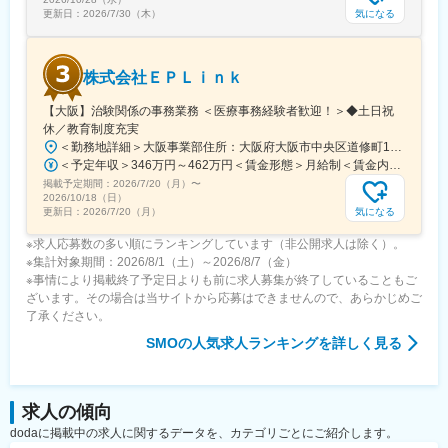
※育児休業から復帰し3ヶ月後に、育児補助支援金を給付。
気になる
更新日：
2026/7/30（木）
※育児休業、時短勤務制度は入社～1年経過後から取得可能。
株式会社ＥＰＬｉｎｋ
変更の範囲：会社の定める業務
【大阪】治験関係の事務業務 ＜医療事務経験者歓迎！＞◆土日祝
休／教育制度充実
＜勤務地詳細＞大阪事業部住所：大阪府大阪市中央区道修町1-5-18 朝日生命道修町ビル3階勤務地最寄駅：大阪市営堺筋線／北浜駅受動喫煙対策：敷地内全面禁煙変更の範囲：会社の定める事業所
＜予定年収＞346万円～462万円＜賃金形態＞月給制＜賃金内訳＞月額（基本給）：210,500円～277,900円その他固定手当/月：8,000円～15,000円＜月給＞218,500円～292,900円＜昇給有無＞有＜残業手当＞有＜給与補足＞前職・経験を考慮の上、決定致します。■年収内訳＝基本給×12ヶ月＋賞与（基本給×4ヶ月)■賞与：年2回（6月、12月）／昇給：年1回（10月）※業績に応じ、決算賞与（秋季賞与）支給の場合あり（10月）■時間外・休日出勤手当等の割増賃金は別途支給賃金はあくまでも目安の金額であり、選考を通じて上下する可能性があります。月給(月額)は固定手当を含めた表記です。
掲載予定期間：
2026/7/20（月）
〜
2026/10/18（日）
気になる
更新日：
2026/7/20（月）
※求人応募数の多い順にランキングしています（非公開求人は除く）。
※集計対象期間：2026/8/1（土）～2026/8/7（金）
※事情により掲載終了予定日よりも前に求人募集が終了していることもご
ざいます。その場合は当サイトから応募はできませんので、あらかじめご
了承ください。
SMO
の人気求人ランキングを詳しく見る
求人の傾向
dodaに掲載中の求人に関するデータを、カテゴリごとにご紹介します。