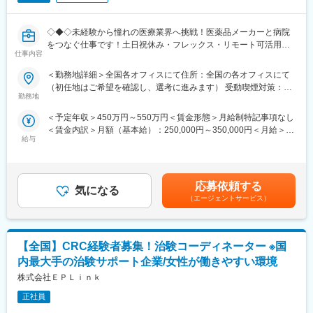
ながら学んでいきます。その後、各拠点に配属され先輩社員から
業務を引継ぎながらOJT担当者とともに医療機関へ同行するな
◇◆◇未経験から憧れの医療業界へ挑戦！医薬品メーカーと病院
ど、徐々に業務を身に着けていきます。確認テストやチェックシ
をつなぐ仕事です！土日祝休み・フレックス・リモート可活用可
ートを用いながら習熟度を測り、入社後1年程度で一人で担当を持
仕事内容
能で働き方◎/文系職種・完全未経験の方も活躍中！もちろんUタ
てるようになります。なお、その後も定期的に中途入社者に対し
ーン・Iターンの方も大歓迎です◇◆◇
てフォローを行う体制が整っています。
＜勤務地詳細＞全国各オフィスにて住所：全国の各オフィスにて
■同社の魅力：
（初任地はご希望を確認し、選考に進みます） 受動喫煙対策：そ
【当ポジションについて（SMA・治験事務局担当とは）】
・チームワーク：通常は1人で業務にあたることが多いですが、困
勤務地
の他（主要事業所は屋内全面禁煙）変更の範囲：会社の定める事
治験を実施したい『製薬メーカー』と実施可能な『病院』をつな
ったときや先輩や上司がサポートしてくれるため、安心して進め
業所（リモートワーク含む）
＜予定年収＞450万円～550万円＜賃金形態＞月給制特記事項なし
ぐ、架け橋のようなお仕事です。正式名称をSMA（治験事務局担
られます。また、家族の急な体調不良や突発休の場合にも周囲が
＜賃金内訳＞月額（基本給）：250,000円～350,000円＜月給＞
当）といい、医療業界の専門職種となります。
代理対応をしてくれる風土があり、チームワークが強みです。
給与
250,000円～350,000円＜昇給有無＞有＜残業手当＞有＜給与補足
・働きやすい環境：2019年度の月間の平均残業時間は12.1時間で
＞※経験能力等を考慮し、当社規定により優遇賃金はあくまでも目
【業務概要】
した。管理職における女性比率も63.6%と、ライフイベントの多
安の金額であり、選考を通じて上下する可能性があります。月給
「治験」を担ってもらう病院を探す事で、薬が世に出るために欠
い女性も活躍しやすい環境です。正社員の場合、転勤可能性はあ
(月額)は固定手当を含めた表記です。
かせないフローに携わることができ、多種多様な新薬開発を支援
りますが、定期的にあるものではなく適性や希望に応じて配置し
応募依頼する
気になる
する事で、日本の医療を支えるやりがいがあります。
ています。
（エージェントサービス）
【業務詳細】
変更の範囲：会社の定める業務
■業務内容：
【全国】CRC経験者募集！治験コーディネーター ※国
製薬企業や治験実施施設(病院)に対し、治験実施のための各種折衝
や環境整備支援、事務業務などを担当していただきます。治験開
内最大手の治験サポート企業/女性が働きやすい環境
始の準備・開始・終了までのプロセスを推進頂きます。
株式会社ＥＰＬｉｎｋ
■具体的には…：
・社内や社外の関係者との交渉・相談
正社員
・院内スタッフとの調整支援