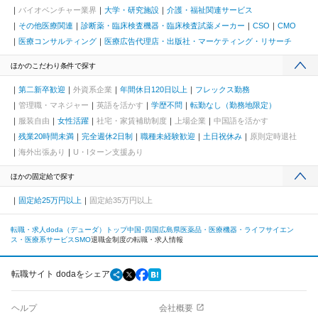
バイオベンチャー業界
大学・研究施設
介護・福祉関連サービス
その他医療関連
診断薬・臨床検査機器・臨床検査試薬メーカー
CSO
CMO
医療コンサルティング
医療広告代理店・出版社・マーケティング・リサーチ
ほかのこだわり条件で探す
第二新卒歓迎
外資系企業
年間休日120日以上
フレックス勤務
管理職・マネジャー
英語を活かす
学歴不問
転勤なし（勤務地限定）
服装自由
女性活躍
社宅・家賃補助制度
上場企業
中国語を活かす
残業20時間未満
完全週休2日制
職種未経験歓迎
土日祝休み
原則定時退社
海外出張あり
U・Iターン支援あり
ほかの固定給で探す
固定給25万円以上
固定給35万円以上
転職・求人doda（デューダ）トップ
中国･四国
広島県
医薬品・医療機器・ライフサイエン
ス・医療系サービス
SMO
退職金制度の転職・求人情報
転職サイト dodaをシェア
ヘルプ
会社概要