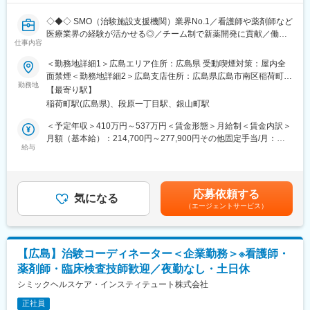
◇◆◇ SMO（治験施設支援機関）業界No.1／看護師や薬剤師など
医療業界の経験が活かせる◎／チーム制で新薬開発に貢献／働き
仕事内容
方改革制度多数 ◇◆◇
＜勤務地詳細1＞広島エリア住所：広島県 受動喫煙対策：屋内全
【CRC=治験コーディネーターとは？】
面禁煙＜勤務地詳細2＞広島支店住所：広島県広島市南区稲荷町4-
病院・クリニックを訪問して、患者様や医師や院内スタッフ、さ
勤務地
1 広島稲荷町NKビル 4階勤務地最寄駅：広島電鉄線／稲荷町駅受
【最寄り駅】
らに製薬企業との連絡・調整役を担います。また、治験を受けて
動喫煙対策：屋内全面禁煙変更の範囲：会社の定める事業所
稲荷町駅(広島県)、段原一丁目駅、銀山町駅
いただく患者様の相談相手となり、じっくり向き合う仕事です。
＜予定年収＞410万円～537万円＜賃金形態＞月給制＜賃金内訳＞
【CRCのやりがい】
月額（基本給）：214,700円～277,900円その他固定手当/月：
CRCが集めている臨床データは、新薬の承認申請に欠かせない根
給与
58,000円～77,000円＜月給＞272,700円～354,900円＜昇給有無
拠データであり、CRCは新薬開発の一翼を担っております。
＞有＜残業手当＞有＜給与補足＞前職・経験を考慮の上、決定致
また、薬の効果を患者様の近くで見ることができ、喜びの声を直
します。■年収内訳＝(基本給＋手当)×12ヶ月＋賞与■各種手当：
接聞けることもあります。患者様や医療機関から「ありがとう」
CRC手当・休日連絡対応手当■賞与：年2回（6月、12月）／昇
応募依頼する
と感謝の言葉をいただけたときの喜びは、ひとしおです。
気になる
給：年1回（10月）※業績に応じ、決算賞与（秋季賞与）支給の場
（エージェントサービス）
合あり（10月）■時間外・休日出勤手当等の割増賃金は別途支給
【一日の流れ※一例】
賃金はあくまでも目安の金額であり、選考を通じて上下する可能
■朝：担当の医療機関に出勤
性があります。月給(月額)は固定手当を含めた表記です。
■午前：
【広島】治験コーディネーター＜企業勤務＞※看護師・
・治験の進捗状況の確認や患者様対応の予定などを、院内の治験
薬剤師・臨床検査技師歓迎／夜勤なし・土日休
事務局に共有
・来院された患者様の診察や検査に同席し、治験が手順通りに行
シミックヘルスケア・インスティテュート株式会社
われているか、患者様の状態変化が無いかを確認します。
正社員
■午後：