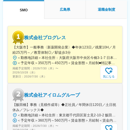
■午後：
・患者様の報告書作成
広島県
退職金制度
SMO
・治験の参加候補となる患者様をカルテから探す
・医師との打ち合わせ
【研修制度について】
■基礎研修が充実：
株式会社プログレス
入社後1か月は研修期間となります。ビジネスマナーやPCスキル
研修が入社後研修としてあり、PC慣れしていない方も安心してご
【大阪市】一般事務〈新薬開発企業〉◆年休123日／残業10H／月
入社いただけます。
給25万円～／教育体制◎／駅徒歩3分
■配属後も丁寧なフォロー：
＜勤務地詳細＞本社住所：大阪府大阪市中央区今橋3-1-7 日本生命今橋ビル受動喫煙対策：屋内全面禁煙変更の範囲：無
現場配属後は、OJTで独り立ちまでサポートその後も定期的なフ
＜予定年収＞350万円～450万円＜賃金形態＞月給制■特記事項なし＜賃金内訳＞月額（基本給）：232,000円～260,000円固定残業手当/月：18,000円～20,000円（固定残業時間10時間0分/月）超過した時間外労働の残業手当は追加支給＜月給＞250,000円～280,000円（一律手当を含む）＜昇給有無＞有＜残業手当＞有＜給与補足＞■賞与（年4回）：初年度0.7か月分、2年目以降1.4か月（変動有）■昇給（年1回以上）＊通勤手当（全額）＊住宅手当＊習い事支援手当 （社員が契約した習い事を上限7,000円として80％を支給）＊医療費補助手当 （社員とその両親の保険診療の医療費の自己負担額の50％を支給）賃金はあくまでも目安の金額であり、選考を通じて上下する可能性があります。月給(月額)は固定手当を含めた表記です。
ォローアップ研修や、専門性を高める継続研修、階層別研修など
掲載予定期間：
2026/7/30（木）
〜
様々な研修をご用意しています。
2026/10/28（水）
気になる
更新日：
2026/7/30（木）
【働きやすい制度と環境】
・ご自宅から1時間程度で通える施設をお任せする予定です。
・スーパーフレックスタイム制を導入しており、社員自身が業務
株式会社アイロムグループ
のスケジュールに合わせて始業、就業時間を決めることができま
す。
【飯田橋】事務（見積作成等）◆正社員／年間休日120日／土日祝
・5日間のリフレッシュ休暇制度や、時間単位で取得できる有給休
休み／フレックス◆
暇。
＜勤務地詳細＞本社住所：東京都千代田区富士見2-10-2 飯田橋グラン・ブルーム勤務地最寄駅：各線／飯田橋駅受動喫煙対策：屋内全面禁煙
・産前産後休暇（妊娠中時短勤務あり）、子供が3歳になるまで取
＜予定年収＞360万円～560万円＜賃金形態＞月給制＜賃金内訳＞月額（基本給）：290,000円～350,000円＜月給＞290,000円～350,000円＜昇給有無＞有＜残業手当＞有＜給与補足＞※詳細は、能力・経験に応じて決定します。■昇給：年1回■賞与：年2回（但し、決算賞与追加支給にて年3回の実績有）賃金はあくまでも目安の金額であり、選考を通じて上下する可能性があります。月給(月額)は固定手当を含めた表記です。
得できる育児休業、
掲載予定期間：
2026/7/30（木）
〜
復帰後は短時間勤務制度の利用も可能。
2026/10/28（水）