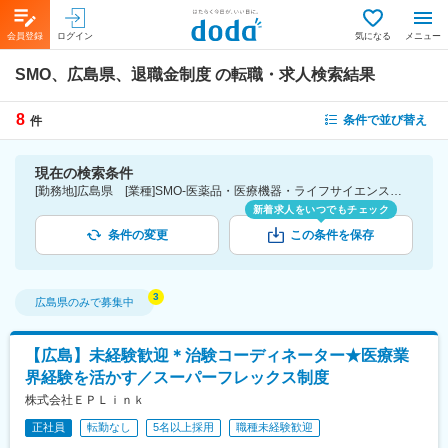
会員登録
ログイン
気になる
メニュー
SMO、広島県、退職金制度
の転職・求人検索結果
8
条件で並び替え
件
現在の検索条件
[勤務地]広島県 [業種]SMO-医薬品・医療機器・ライフサイエンス・医療系サービス [詳細条件](待遇・福利厚生)退職金制度
新着求人をいつでもチェック
条件の変更
この条件を保存
広島県
のみで募集中
【広島】未経験歓迎＊治験コーディネーター★医療業
界経験を活かす／スーパーフレックス制度
株式会社ＥＰＬｉｎｋ
正社員
転勤なし
5名以上採用
職種未経験歓迎