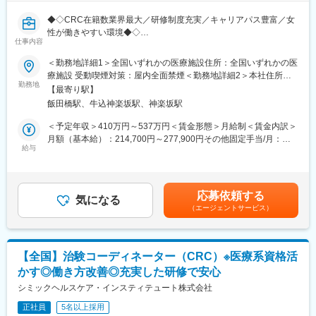
・治験実施の可能性を確認するための調査
◆◇CRC在籍数業界最大／研修制度充実／キャリアパス豊富／女
・治験に関する事務的業務の全体支援
性が働きやすい環境◆◇
仕事内容
SMO業界最大手の当社にて、CRC（治験コーディネーター）とし
【補足情報】
て就業頂きます！
■魅力情報：
＜勤務地詳細1＞全国いずれかの医療施設住所：全国いずれかの医
この業務は医療機関への渉外・折衝が主な目的なので、法人営業
療施設 受動喫煙対策：屋内全面禁煙＜勤務地詳細2＞本社住所：
■担当業務：治験が行われている医療機関で医師の指示のもと医学
職とは違って個人ノルマや目標はありません。その代わり、チー
勤務地
東京都新宿区筑土八幡町2-1 勤務地最寄駅：東京メトロ有楽町線
【最寄り駅】
的判断や医療行為を伴わない治験業務を支援をします。
ム全体での目標が設定されているので、チームとしての一体感は
／飯田橋駅受動喫煙対策：屋内全面禁煙変更の範囲：会社の定め
飯田橋駅、牛込神楽坂駅、神楽坂駅
・治験に参加する患者（被験者）さんに対する試験内容の補助説
一般的な事業会社の営業と遜色ありません。むしろ個人ノルマが
る事業所
明
ない分、風通しがとても良いです。
＜予定年収＞410万円～537万円＜賃金形態＞月給制＜賃金内訳＞
・被験者のスケジュール管理
■外勤・内勤比率：
月額（基本給）：214,700円～277,900円その他固定手当/月：
・被験者との面談・服薬状況の確認
エリアや時期等によって異なりますが、外勤3から4割：内勤6か
給与
58,000円～77,000円＜月給＞272,700円～354,900円＜昇給有無
・診療・検査への同席
ら7割となります。※外勤：医療機関訪問、内勤：オフィス勤務
＞有＜残業手当＞有＜給与補足＞前職・経験を考慮の上、決定致
・院内スタッフへの連絡・調整
します。■年収内訳＝(基本給＋手当)×12ヶ月＋賞与■各種手当：
・症例報告書の作成支援など
【教育体制】
CRC手当・休日連絡対応手当■賞与：年2回（6月、12月）／昇
応募依頼する
未経験で転職してくる方も多い為教育体制が充実しており、業界
気になる
給：年1回（10月）※業績に応じ、決算賞与（秋季賞与）支給の場
（エージェントサービス）
■国内最大手の治験サポート企業：イーピーエスグループに属し、
内でも随一との呼び声が高いです。同期入社者とともに2週間弱本
合あり（10月）■時間外・休日出勤手当等の割増賃金は別途支給
在籍CRC1,100人・売上140億円と業界内で圧倒的トップを誇る企
社にて集合研修 を行います。会社の事や業務を遂行する上で必要
賃金はあくまでも目安の金額であり、選考を通じて上下する可能
業です（業界シェア40％）。大手製薬企業から「プリファード
な法令から実務まで座学中心でロープレを交えながら学びます。
性があります。月給(月額)は固定手当を含めた表記です。
SMO」として第一選択肢に指名されており、業界内での信頼があ
その後、各拠点に配属され業務を引継ぎながらOJT担当者ととも
【全国】治験コーディネーター（CRC）※医療系資格活
ります。日本の三大疾病の筆頭として治験薬や治療法が開発され
に医療機関へ同行するなど、徐々に業務を習得します。確認テス
かす◎働き方改善◎充実した研修で安心
るがん分野においては、治験実施には高度な専門知識が求められ
トやチェックシートを用いながら習熟度を測り、入社後1年程度で
るため、専門教育をうけたCRCを育成しており、難易度が高い試
シミックヘルスケア・インスティテュート株式会社
一人で担当を持てるようになります。尚、その後も定期的に中途
験にも対応できるサポート体制を敷いています。
入社者に対してフォローを行う体制が整っています。
正社員
5名以上採用