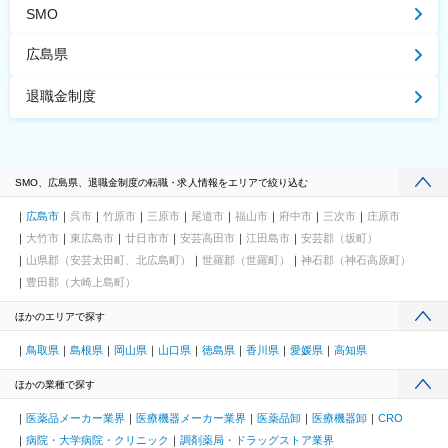
SMO
広島県
退職金制度
SMO、広島県、退職金制度の転職・求人情報をエリアで絞り込む
広島市
呉市
竹原市
三原市
尾道市
福山市
府中市
三次市
庄原市
大竹市
東広島市
廿日市市
安芸高田市
江田島市
安芸郡（坂町）
山県郡（安芸太田町、北広島町）
世羅郡（世羅町）
神石郡（神石高原町）
豊田郡（大崎上島町）
ほかのエリアで探す
鳥取県
島根県
岡山県
山口県
徳島県
香川県
愛媛県
高知県
ほかの業種で探す
医薬品メーカー業界
医療機器メーカー業界
医薬品卸
医療機器卸
CRO
病院・大学病院・クリニック
調剤薬局・ドラッグストア業界