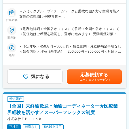
■教育研修制度充実：集合研修、外部研修、OJT はもちろん、がん
変更の範囲：会社の定める業務
や精神疾患など領域別の研修やeラーニングも導入し、充実した体
～シミックグループ／チームワークと柔軟な働き方が実現可能／
制を整えています。また認定CRCの資格取得も奨励しており、有
女性の管理職比率60％超～
資格者はCRCの半数に達しています。
仕事内容
■職務内容：超高齢化社会に突入し、様々な疾病に対して患者さん
や私たちのQOLを向上させるべく、新しい治療法を開発する必要
＜勤務地詳細＞全国各オフィスにて住所：全国の各オフィスにて
■フレキシブルに働きやすい環境が整っています
があります。今回はそのための治験を実施する際の患者さんおよ
（初任地はご希望を確認し、選考に進みます） 受動喫煙対策：そ
・全国約6,900施設のネットワークを持つため、ご自宅近くや家族
び医療機関のサポートを担う治験コーディネーター（通称CRC）
勤務地
の他（主要事業所は屋内全面禁煙）変更の範囲：会社の定める事
の転勤などに合わせた働き方ができます。
を募集しています。
業所
・スーパーフレックス制度があり、ワークライフバランスの実現
＜予定年収＞450万円～500万円＜賃金形態＞月給制補足事項なし
・治験被験者である患者さんへの内容説明補助、ケア／相談
を支援しています。／リフレッシュ休暇（8月1日に5日間付与）
＜賃金内訳＞月額（基本給）：250,000円～350,000円＜月給＞
・治験担当医師の補助
あり
給与
250,000円～350,000円＜昇給有無＞有＜残業手当＞有＜給与補足
・検査／投薬スケジュール調整、治験データの管理 など
・産前産後休暇それぞれ8週間（妊娠中時短勤務あり）／子供が3
＞■賞与2回（昨年度実績：4.4ヶ月）賃金はあくまでも目安の金額
※職場は基本的に委託されている医療機関であるため、自宅からの
歳になるまで育児休業取得可能。育休所得者は平成29年12月現在
であり、選考を通じて上下する可能性があります。月給(月額)は固
直行直帰が多いです。
では90名。
定手当を含めた表記です。
■やりがい：CRCは疾病を抱えた患者さんやそれを治療しようと
応募依頼する
・経験豊富な社員に相談できる職場の相談窓口あり。
気になる
奮闘する医師やスタッフなど携わる相手が多いです。現在治療法
（エージェントサービス）
・女性管理職55％（日本平均12％）と女性が長く働きやすい環境
がなく苦しんでいる患者さんに対して薬を届けられたり、最前線
が整っています。
で治療にあたる医師やスタッフのサポートを行え、治験が無事に
終了すれば喜びはひとしおです。
締切間近
■同社の教育体制：同社は同業他社からの転職だけでなく、看護師
変更の範囲：会社の定める業務
など未経験で転職してくる方も多いです。そのため教育体制が充
【全国】未経験歓迎＊治験コーディネーター★医療業
実しています。入社は原則偶数月と決まっており、同期入社者と
界経験を活かす／スーパーフレックス制度
ともに2週間弱本社にて集合研修を行います。会社のことや業務を
株式会社ＥＰＬｉｎｋ
遂行する上で必要な法令から実務まで座学中心でロープレを交え
ながら学んでいきます。その後、各拠点に配属され先輩社員から
正社員
転勤なし
5名以上採用