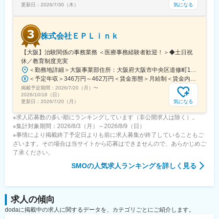
気になる
更新日：
2026/7/30（木）
株式会社ＥＰＬｉｎｋ
【大阪】治験関係の事務業務 ＜医療事務経験者歓迎！＞◆土日祝
休／教育制度充実
＜勤務地詳細＞大阪事業部住所：大阪府大阪市中央区道修町1-5-18 朝日生命道修町ビル3階勤務地最寄駅：大阪市営堺筋線／北浜駅受動喫煙対策：敷地内全面禁煙変更の範囲：会社の定める事業所
＜予定年収＞346万円～462万円＜賃金形態＞月給制＜賃金内訳＞月額（基本給）：210,500円～277,900円その他固定手当/月：8,000円～15,000円＜月給＞218,500円～292,900円＜昇給有無＞有＜残業手当＞有＜給与補足＞前職・経験を考慮の上、決定致します。■年収内訳＝基本給×12ヶ月＋賞与（基本給×4ヶ月)■賞与：年2回（6月、12月）／昇給：年1回（10月）※業績に応じ、決算賞与（秋季賞与）支給の場合あり（10月）■時間外・休日出勤手当等の割増賃金は別途支給賃金はあくまでも目安の金額であり、選考を通じて上下する可能性があります。月給(月額)は固定手当を含めた表記です。
掲載予定期間：
2026/7/20（月）
〜
2026/10/18（日）
気になる
更新日：
2026/7/20（月）
※求人応募数の多い順にランキングしています（非公開求人は除く）。
※集計対象期間：2026/8/3（月）～2026/8/9（日）
※事情により掲載終了予定日よりも前に求人募集が終了していることもご
ざいます。その場合は当サイトから応募はできませんので、あらかじめご
了承ください。
SMO
の人気求人ランキングを詳しく見る
求人の傾向
dodaに掲載中の求人に関するデータを、カテゴリごとにご紹介します。