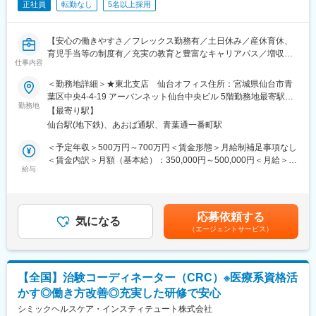
正社員
転勤なし
5名以上採用
薬の種類や副作用、検査の内容など、医療に関する知識が自然と
増えていきます。薬剤師や看護師と話す機会も多いため学ぶこと
も多いです。
【安心の働きやすさ／フレックス勤務有／土日休み／産休育休、
（4）パソコンや書類の整理力：
育児手当等の制度有／充実の教育と豊富なキャリアパス／増収増
検査の結果を記録したり、書類をまとめたりする仕事もありま
仕事内容
益中】
す。パソコンの使い方や、正確に記録する力が身につきます。
＜勤務地詳細＞★東北支店 仙台オフィス住所：宮城県仙台市青
（5）チームで働く力：
■職務概要：
葉区中央4-4-19 アーバンネット仙台中央ビル 5階勤務地最寄駅：
治験は医師、看護師、薬剤師など、いろんな職種の人と協力して
業界内でトップクラスの実績を誇る同社のCRC（治験コーディネ
勤務地
仙台駅受動喫煙対策：屋内全面禁煙変更の範囲：無
【最寄り駅】
進めるので、チームワークの大切さを学べます。
ーター）として下記業務を行っていただきます。
仙台駅(地下鉄)、あおば通駅、青葉通一番町駅
・患者への試験の説明
【同社で働くメリット】
・治験のスケジュール管理
＜予定年収＞500万円～700万円＜賃金形態＞月給制補足事項なし
■安心の働きやすさ：
・各種データの収集、管理など
＜賃金内訳＞月額（基本給）：350,000円～500,000円＜月給＞
フレックスタイム制も取り入れ、柔軟に働き方をアレンジ可能。
給与
350,000円～500,000円＜昇給有無＞有＜残業手当＞有＜給与補足
残業時間も月10時間程度、産休育休の取得実績も多数あり、育児
※将来的にはリーダーとして組織をまとめていただきたいと考えて
＞※能力・経験に応じて決定致します。■賞与：年2回（夏7月・冬
手当もございます。
おります。
12月）賃金はあくまでも目安の金額であり、選考を通じて上下す
る可能性があります。月給(月額)は固定手当を含めた表記です。
■充実の研修制度：
応募依頼する
■治験はチームで実施：
気になる
導入研修が80時間あり、手厚いフォロー体制があります。
（エージェントサービス）
アイロムの治験は複数のチームメンバーで実施していきます。
CRC社内認定制度を採用し、継続研修を充実させることで常に新
チームで助け合いながら行いますので困ったことや突発的なこと
しい知識を身につけ、スキルアップできる環境を用意していま
が起こった際にもメンバー同士でフォローしあえるので安心で
す。
す。
【全国】治験コーディネーター（CRC）※医療系資格活
■キャリアステップ：
かす◎働き方改善◎充実した研修で安心
■スキルアップにも最適（豊富なパイプライン）：
CRCとして幅広い経験を積むことや、スペシャリストとして特定
チームで複数の治験を実施していきますので、幅広い疾患領域を
シミックヘルスケア・インスティテュート株式会社
の疾患領域の専門的な経験を積んでいくことも可能です。