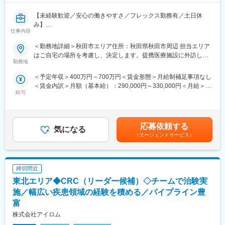
【未経験歓迎／安心の働きやすさ／フレックス勤務有／土日休
み】
仕事内容
■業務詳細／治験コーディネーター（CRCって何？）
＜勤務地詳細＞秋田市エリア住所：秋田県秋田市周辺 担当エリア
新しい薬や治療法が安全で効果的かどうかを確かめるための臨床
はご自宅の場所を考慮し、決定します。提携医療施設に外訪しま
試験（治験）をサポートする仕事です。
勤務地
す。受動喫煙対策：屋内全面禁煙変更の範囲：無
＜予定年収＞400万円～700万円＜賃金形態＞月給制補足事項なし
＜具体的に＞
＜賃金内訳＞月額（基本給）：290,000円～330,000円＜月給＞
患者さんが治験に参加する手続きを助けたり、治験中のデータを
給与
290,000円～330,000円＜昇給有無＞有＜残業手当＞有＜給与補足
収集・管理をします。
＞※能力・経験に応じて決定致します。■賞与：年2回（夏7月・冬
また、患者さんや医師とのコミュニケーションを取り、試験がス
12月）賃金はあくまでも目安の金額であり、選考を通じて上下す
ムーズに進むように調整。
る可能性があります。月給(月額)は固定手当を含めた表記です。
治験が成功するためにはCRCの役割が非常に重要で、医療の進歩
応募依頼する
気になる
に貢献できるやりがいのある仕事です。
（エージェントサービス）
※担当する医療機関に常駐しての業務となります。
■治験コーディネーターで得られるスキル：
締切間近
（1）コミュニケーション力：
患者さんに治験の内容をわかりやすく説明したり、医師や看護師
東北エリア◆CRC（リーダー候補）◇チームで治験実
と連携することで伝える力が身に付きます。
施／幅広い疾患領域の経験を積める／パイプライン豊
（2）スケジュール管理力：
富
治験には決まった検査や診察の予定があるため、患者さんが無理
株式会社アイロム
なく通えるように予定を調整する力が身につきます。
（3）医療の知識：