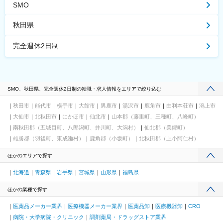
SMO
秋田県
完全週休2日制
SMO、秋田県、完全週休2日制の転職・求人情報をエリアで絞り込む
秋田市
能代市
横手市
大館市
男鹿市
湯沢市
鹿角市
由利本荘市
潟上市
大仙市
北秋田市
にかほ市
仙北市
山本郡（藤里町、三種町、八峰町）
南秋田郡（五城目町、八郎潟町、井川町、大潟村）
仙北郡（美郷町）
雄勝郡（羽後町、東成瀬村）
鹿角郡（小坂町）
北秋田郡（上小阿仁村）
ほかのエリアで探す
北海道
青森県
岩手県
宮城県
山形県
福島県
ほかの業種で探す
医薬品メーカー業界
医療機器メーカー業界
医薬品卸
医療機器卸
CRO
病院・大学病院・クリニック
調剤薬局・ドラッグストア業界