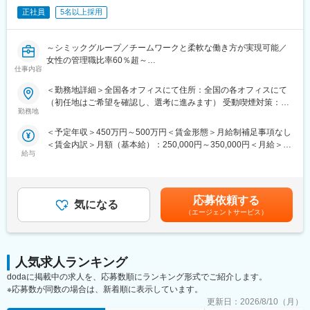
担当することができます。
また、グループの垣根を超えCRCからSMAやCRAへのキャリアチ
正社員
5名以上採用
オンコロジーはもちろん、希少疾患など幅広い領域を受託してお
ェンジ、事業の枠をこえ新たなキャリアにチャレンジされている
ります。
方もいらっしゃいます。
今後海外とも連携しながら更なる治験獲得を目指しておりますの
～シミックグループ／チームワークと柔軟な働き方が実現可能／
で、将来性・安定感についても安心です。
女性の管理職比率60％超～
変更の範囲：会社の定める業務
仕事内容
■職務内容：超高齢化社会に突入し、様々な疾病に対して患者さん
■同社で働くメリット：
や私たちのQOLを向上させるべく、新しい治療法を開発する必要
＜勤務地詳細＞全国各オフィスにて住所：全国の各オフィスにて
＜安心の働きやすさ＞
があります。今回はそのための治験を実施する際の患者さんおよ
（初任地はご希望を確認し、選考に進みます） 受動喫煙対策：そ
フレックスタイム制も取り入れ、柔軟に働き方をアレンジ可能。
び医療機関のサポートを担う治験コーディネーター（通称CRC）
勤務地
の他（主要事業所は屋内全面禁煙）変更の範囲：会社の定める事
残業時間も月10時間程度、産休育休の取得実績も多数あり、育児
を募集しています。
業所
手当もございます。
＜予定年収＞450万円～500万円＜賃金形態＞月給制補足事項なし
・治験被験者である患者さんへの内容説明補助、ケア／相談
＜賃金内訳＞月額（基本給）：250,000円～350,000円＜月給＞
・治験担当医師の補助
＜充実のフォロー、研修体制＞
給与
250,000円～350,000円＜昇給有無＞有＜残業手当＞有＜給与補足
・検査／投薬スケジュール調整、治験データの管理 など
手厚いフォロー体制があります。
＞■賞与2回（昨年度実績：4.4ヶ月）賃金はあくまでも目安の金額
※職場は基本的に委託されている医療機関であるため、自宅からの
CRC社内認定制度を採用し、継続研修を充実させることで常に新
であり、選考を通じて上下する可能性があります。月給(月額)は固
直行直帰が多いです。
しい知識を身につけ、スキルアップできる環境を用意していま
定手当を含めた表記です。
■やりがい：CRCは疾病を抱えた患者さんやそれを治療しようと
応募依頼する
す。
気になる
奮闘する医師やスタッフなど携わる相手が多いです。現在治療法
（エージェントサービス）
がなく苦しんでいる患者さんに対して薬を届けられたり、最前線
＜キャリアステップ＞
で治療にあたる医師やスタッフのサポートを行え、治験が無事に
CRCとして幅広い経験を積むことや、スペシャリストとして特定
終了すれば喜びはひとしおです。
の疾患領域の専門的な経験を積んでいくことも可能です。
■同社の教育体制：同社は同業他社からの転職だけでなく、看護師
人気求人ランキング
また、グループの垣根を超えCRCからSMAやCRAへのキャリアチ
など未経験で転職してくる方も多いです。そのため教育体制が充
dodaに掲載中の求人を、応募数順にランキング形式でご紹介します。
ェンジ、事業の枠をこえ新たなキャリアにチャレンジされている
実しています。入社は原則偶数月と決まっており、同期入社者と
※応募数が同数の場合は、新着順に表示しています。
方もいらっしゃいます。
ともに2週間弱本社にて集合研修を行います。会社のことや業務を
更新日：
2026/8/10（月）
遂行する上で必要な法令から実務まで座学中心でロープレを交え