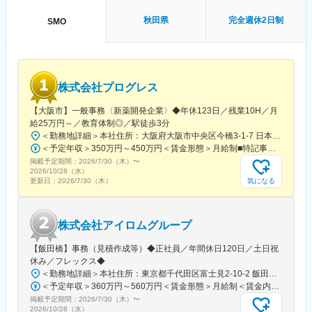
変更の範囲：会社の定める業務
ながら学んでいきます。その後、各拠点に配属され先輩社員から
秋田県
完全週休2日制
SMO
業務を引継ぎながらOJT担当者とともに医療機関へ同行するな
ど、徐々に業務を身に着けていきます。確認テストやチェックシ
ートを用いながら習熟度を測り、入社後1年程度で一人で担当を持
てるようになります。なお、その後も定期的に中途入社者に対し
てフォローを行う体制が整っています。
株式会社プログレス
■同社の魅力：
・チームワーク：通常は1人で業務にあたることが多いですが、困
【大阪市】一般事務〈新薬開発企業〉◆年休123日／残業10H／月
ったときや先輩や上司がサポートしてくれるため、安心して進め
給25万円～／教育体制◎／駅徒歩3分
られます。また、家族の急な体調不良や突発休の場合にも周囲が
＜勤務地詳細＞本社住所：大阪府大阪市中央区今橋3-1-7 日本生命今橋ビル受動喫煙対策：屋内全面禁煙変更の範囲：無
代理対応をしてくれる風土があり、チームワークが強みです。
＜予定年収＞350万円～450万円＜賃金形態＞月給制■特記事項なし＜賃金内訳＞月額（基本給）：232,000円～260,000円固定残業手当/月：18,000円～20,000円（固定残業時間10時間0分/月）超過した時間外労働の残業手当は追加支給＜月給＞250,000円～280,000円（一律手当を含む）＜昇給有無＞有＜残業手当＞有＜給与補足＞■賞与（年4回）：初年度0.7か月分、2年目以降1.4か月（変動有）■昇給（年1回以上）＊通勤手当（全額）＊住宅手当＊習い事支援手当 （社員が契約した習い事を上限7,000円として80％を支給）＊医療費補助手当 （社員とその両親の保険診療の医療費の自己負担額の50％を支給）賃金はあくまでも目安の金額であり、選考を通じて上下する可能性があります。月給(月額)は固定手当を含めた表記です。
・働きやすい環境：2019年度の月間の平均残業時間は12.1時間で
掲載予定期間：
した。管理職における女性比率も63.6%と、ライフイベントの多
2026/7/30（木）
〜
2026/10/28（水）
い女性も活躍しやすい環境です。正社員の場合、転勤可能性はあ
気になる
更新日：
2026/7/30（木）
りますが、定期的にあるものではなく適性や希望に応じて配置し
ています。
株式会社アイロムグループ
変更の範囲：会社の定める業務
【飯田橋】事務（見積作成等）◆正社員／年間休日120日／土日祝
休み／フレックス◆
＜勤務地詳細＞本社住所：東京都千代田区富士見2-10-2 飯田橋グラン・ブルーム勤務地最寄駅：各線／飯田橋駅受動喫煙対策：屋内全面禁煙
＜予定年収＞360万円～560万円＜賃金形態＞月給制＜賃金内訳＞月額（基本給）：290,000円～350,000円＜月給＞290,000円～350,000円＜昇給有無＞有＜残業手当＞有＜給与補足＞※詳細は、能力・経験に応じて決定します。■昇給：年1回■賞与：年2回（但し、決算賞与追加支給にて年3回の実績有）賃金はあくまでも目安の金額であり、選考を通じて上下する可能性があります。月給(月額)は固定手当を含めた表記です。
掲載予定期間：
2026/7/30（木）
〜
2026/10/28（水）