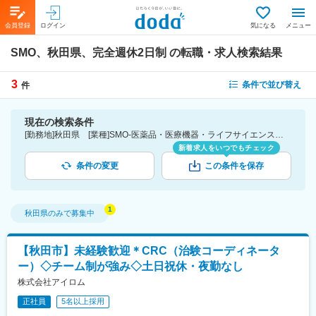
会員登録
ログイン
気になる
メニュー
SMO、秋田県、完全週休2日制
の転職・求人検索結果
3
条件で並び替え
件
現在の検索条件
[勤務地]秋田県 [業種]SMO-医薬品・医療機器・ライフサイエンス・医療系サービス [こだわり条件ピックアップ]完全週休2日制 [詳細条件](休日・働き方)完全週休2日制
新着求人をいつでもチェック
条件の変更
この条件を保存
秋田県
のみで募集中
【秋田市】未経験歓迎＊CRC（治験コーディネータ
ー）◇チーム制が強み◇土日祝休・夜勤なし
株式会社アイロム
正社員
5名以上採用