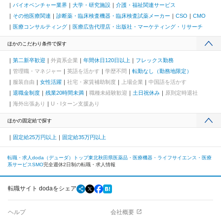
バイオベンチャー業界
大学・研究施設
介護・福祉関連サービス
その他医療関連
診断薬・臨床検査機器・臨床検査試薬メーカー
CSO
CMO
医療コンサルティング
医療広告代理店・出版社・マーケティング・リサーチ
ほかのこだわり条件で探す
第二新卒歓迎
外資系企業
年間休日120日以上
フレックス勤務
管理職・マネジャー
英語を活かす
学歴不問
転勤なし（勤務地限定）
服装自由
女性活躍
社宅・家賃補助制度
上場企業
中国語を活かす
退職金制度
残業20時間未満
職種未経験歓迎
土日祝休み
原則定時退社
海外出張あり
U・Iターン支援あり
ほかの固定給で探す
固定給25万円以上
固定給35万円以上
転職・求人doda（デューダ）トップ
東北
秋田県
医薬品・医療機器・ライフサイエンス・医療
系サービス
SMO
完全週休2日制の転職・求人情報
転職サイト dodaをシェア
ヘルプ
会社概要