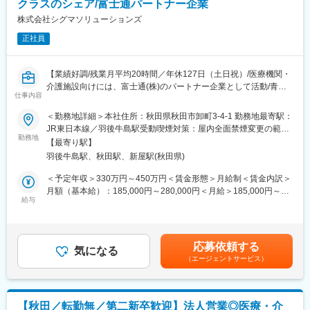
クラスのシェア/富士通パートナー企業
す。
また自社開発製品である調剤薬局向けシステム「ElixirS」は、代
株式会社シグマソリューションズ
理店を通じて全国の調剤薬局に導入されております。
正社員
変更の範囲：会社の定める業務
【業績好調/残業月平均20時間／年休127日（土日祝）/医療機関・
介護施設向けには、富士通(株)のパートナー企業として活動/青
仕事内容
森・岩手・秋田でトップクラスのシェア】
＜勤務地詳細＞本社住所：秋田県秋田市卸町3-4-1 勤務地最寄駅：
■魅力ポイント
JR東日本線／羽後牛島駅受動喫煙対策：屋内全面禁煙変更の範
・電子カルテ導入は国が主導して行っている事業のため、ニーズ
勤務地
囲：会社の定める事業所
【最寄り駅】
が順調に拡大しており、業績も好調です！
羽後牛島駅、秋田駅、新屋駅(秋田県)
・医療機関・介護施設向けには、富士通(株)のパートナー企業とし
て活動。青森・岩手・秋田でトップクラスのシェアを獲得。
＜予定年収＞330万円～450万円＜賃金形態＞月給制＜賃金内訳＞
・歯科医院向けには、(株)ノーザのパートナーとして活動してお
月額（基本給）：185,000円～280,000円＜月給＞185,000円～
り、東日本で約1,200件のユーザーを擁し、調剤薬局向けでは、自
給与
280,000円＜昇給有無＞無＜残業手当＞有＜給与補足＞■賞与実績:
社開発ソフトで全国展開。全国に約3,000件の導入実績がありま
年2回賃金はあくまでも目安の金額であり、選考を通じて上下する
す。
可能性があります。月給(月額)は固定手当を含めた表記です。
応募依頼する
■業務内容
気になる
（エージェントサービス）
に、病院、クリニック、歯科医院、調剤薬局、介護施設向けに、
電子カルテやレセプトコンピュータ、電子薬歴システムなどの開
発・販売・導入支援・運用サポートを行っている同社にて、経理
業務をご担当いただきます。
【秋田／転勤無／第二新卒歓迎】法人営業◎医療・介