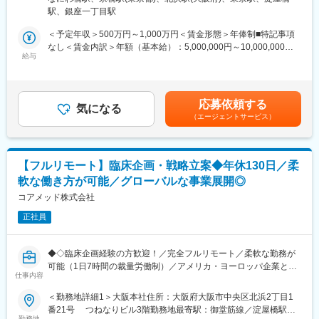
析・助言を中心としたコンサルティング業務をお任せします。
13階 受動喫煙対策：屋内全面禁煙変更の範囲：無
なくてもご就業いただけます。
駅、銀座一丁目駅
開発初期段階から関与し、医薬品開発の方向性を左右する戦略立
◎お昼休みの時間帯も自由なので、例えばお子様がおられる方の
案に携わる上流ポジションです。
＜予定年収＞500万円～1,000万円＜賃金形態＞年俸制■特記事項
場合、お子様の通院やご都合に合わせて業務時間を調整できま
なし＜賃金内訳＞年額（基本給）：5,000,000円～10,000,000円
す。
・各種動物実験受託機関（CRO）の選定・評価分析・実施支援
給与
＜月額＞416,666円～833,333円（12分割）＜昇給有無＞有＜残業
（自分の業務が終わるよう業務管理を行う必要はありますが、裁
・前臨床試験プロトコールの作成および施設モニタリング・監査
手当＞無＜給与補足＞※前職でのご経験・年収に応じて年収は考慮
量の大きい働き方ができます）
対応
いたします。■年収構成：年俸制となります。賃金はあくまでも目
※現在、関東関西のほか、九州、中部、東北、海外在住の方もいま
・評価分析および各フェーズにおけるガイダンス相談用報告書の
安の金額であり、選考を通じて上下する可能性があります。月給
す。
応募依頼する
作成
気になる
(月額)は固定手当を含めた表記です。
・会議や打ち合わせで必要な時は大阪・東京等へ出張（宿泊も伴
（エージェントサービス）
・治験相談および申請前相談に向けた戦略構築・資料作成・助言
います）が発生します。
・規制当局との面談への出席・対応
※国内出張の頻度は1~3回/年です。（海外出張の可能性も一部ござ
います）
■業務の特徴：
【フルリモート】臨床企画・戦略立案◆年休130日／柔
・プロジェクトは個人単独ではなく、社内メンバーと協働しなが
■ワークライフバランス：
軟な働き方が可能／グローバルな事業展開◎
ら分担して推進しています。
同社は、個人が最大限に能力を発揮できるよう働きやすい環境作
・非臨床領域における戦略設計から規制対応まで関わり、開発全
コアメッド株式会社
りに注力しております。男女問わず在宅勤務が可能です。また、
体を俯瞰する視点を身につけることが可能です。
女性社員も多く、産休・育休取得実績も豊富で9割以上の復職率を
正社員
誇っており、長期就業が可能な環境・福利厚生が整っています。
■教育体制：
通常医薬品メーカー出身が会員である関西医薬協会に、当社は会
変更の範囲：会社の定める業務
◆◇臨床企画経験の方歓迎！／完全フルリモート／柔軟な勤務が
員として登録しています。業界関連のセミナーにも参加すること
可能（1日7時間の裁量労働制）／アメリカ・ヨーロッパ企業と事
ができ、メーカーと同じレベルの業界知識とマーケット感をアッ
仕事内容
業展開／医薬品の薬事戦略・開発戦略のコンサルティング会社
プデートできる環境です。
◆◇
＜勤務地詳細1＞大阪本社住所：大阪府大阪市中央区北浜2丁目1
番21号 つねなりビル3階勤務地最寄駅：御堂筋線／淀屋橋駅受
■働き方：
■仕事内容：
勤務地