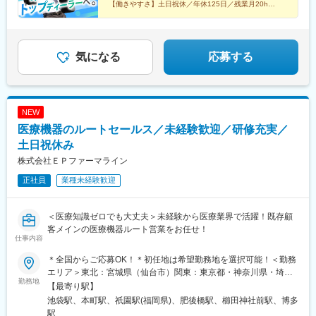
【働きやすさ】土日祝休／年休125日／残業月20h
【福利厚生】家族・住宅手当／賞与4カ月／報奨金（イ
歯科医療の専業会社エンビスタ・ホールディングス・コーポレー
ンセンティブ）
ションの日本法人のひとつであり、グループ傘下の各製品事業部
（イメージング製品のDEXIS、歯科材料のKerr、歯科矯正用製品
のOrmco）とも連携しながら、高品質で革新的な製品を提供し、
気になる
応募する
歯科専門職のパートナーとして、その先にいらっしゃる患者さま
の生活と人生をよりよいものにすることが、当社の存在意義で
す。撮影からAIを搭載したソフトウエアによる診断支援、データ
管理、診療計画まで、デジタルワークフローをグループで完結で
NEW
きることが強みです。
医療機器のルートセールス／未経験歓迎／研修充実／
土日祝休み
変更の範囲：会社の定める業務
株式会社ＥＰファーマライン
正社員
業種未経験歓迎
＜医療知識ゼロでも大丈夫＞未経験から医療業界で活躍！既存顧
客メインの医療機器ルート営業をお任せ！
仕事内容
＊全国からご応募OK！＊初任地は希望勤務地を選択可能！＜勤務
エリア＞東北：宮城県（仙台市）関東：東京都・神奈川県・埼玉
勤務地
県・千葉県・栃木県・群馬県東海：愛知県・静岡県・岐阜県信
【最寄り駅】
越：長野県（松本市）北陸：石川県（金沢市）関西：大阪府・兵
池袋駅、本町駅、祇園駅(福岡県)、肥後橋駅、櫛田神社前駅、博多
庫県中国：広島県四国：香川県（高松市）・愛媛県（松山市）九
駅