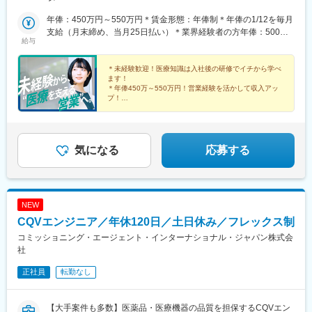
州：福岡県・佐賀県・長崎県・熊本県・大分県・宮崎県・鹿児島
県【東京本社】東京都豊島区西池袋3-27-12 池袋ウェストパーク
年俸：450万円～550万円＊賃金形態：年俸制＊年俸の1/12を毎月
ビル＊各線「池袋駅」西口より徒歩5分【大阪オフィス】大阪府大
支給（月末締め、当月25日払い）＊業界経験者の方年俸：500万
給与
阪市西区靭本町1-11-7 信濃橋三井ビルディング2F＊Osaka Metro
円～680万円
各線「本町駅」より徒歩1分【福岡オフィス】福岡県福岡市博多区
博多駅前2-19-24 大博センタービル6F＊JR・福岡市地下鉄各線
＊未経験歓迎！医療知識は入社後の研修でイチから学べ
ます！
「博多駅」より徒歩5分
＊年俸450万～550万円！営業経験を活かして収入アッ
プ！
＊年間休日120日以上／土日祝休み／手当＆福利厚生充
実
＊有給取得率76.9％・育休復帰率95％など働きやすい環
境♪
気になる
応募する
NEW
CQVエンジニア／年休120日／土日休み／フレックス制
コミッショニング・エージェント・インターナショナル・ジャパン株式会
社
正社員
転勤なし
【大手案件も多数】医薬品・医療機器の品質を担保するCQVエン