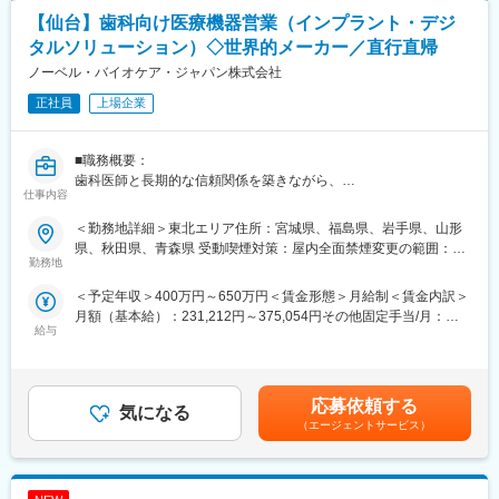
具体的には下記の業務をご担当いただきます。
当社では医療システム（電子カルテ、医療事務システムなど）、
【仙台】歯科向け医療機器営業（インプラント・デジ
・システム導入時のサポート業務
介護システム、歯科医院向けのシステムなどの販社として、ヘル
・お客様問い合わせの応対
タルソリューション）◇世界的メーカー／直行直帰
スケア領域におけるITシステム導入での地域貢献を行っておりま
・営業同行（システム導入時の製品概要、操作説明）
ノーベル・バイオケア・ジャパン株式会社
す。
・診療報酬改定など法令改正時のシステム変更
また自社開発製品である調剤薬局向けシステム「ElixirS」は、代
正社員
上場企業
理店を通じて全国の調剤薬局に導入されております。
■顧客対応
業務を行う際は領域ごとにチーム制を敷いています。個人で担当
■職務概要：
の企業を持つ事は無く、事業所のインストラクター全体で顧客の
変更の範囲：会社の定める業務
歯科医師と長期的な信頼関係を築きながら、
サポートを行います。
仕事内容
インプラントおよびデジタル歯科ソリューションの提案を通じて
顧客の要望に応じて、設定の変更や運用フローの見直し提案等を
治療の質と医院経営の向上に貢献する直販スタイルの営業職で
していただきます。
＜勤務地詳細＞東北エリア住所：宮城県、福島県、岩手県、山形
す。
県、秋田県、青森県 受動喫煙対策：屋内全面禁煙変更の範囲：会
裁量ある働き方のもと、高い専門性を身につけられます。
■教育体制：
勤務地
社の定める事業所（リモートワーク含む）
領域ごとにチーム制を敷き、個人で担当企業を持つことはありま
＜予定年収＞400万円～650万円＜賃金形態＞月給制＜賃金内訳＞
■職務詳細：
せん。事業所全体で顧客のサポートを行い、協力して業務を遂行
月額（基本給）：231,212円～375,054円その他固定手当/月：
１．歯科医師・歯科技工士への提案営業
します。入社後はOJTを中心に、マニュアルを活用しながら、ITの
給与
102,121円～175,946円＜月給＞435,454円～716,946円＜昇給有
担当エリアの歯科クリニック・技工所を定期的に訪問
知識がない方でも安心して業務に取り組めます。3年間かけて一人
無＞有＜残業手当＞無＜給与補足＞※想定年収とは別途、セールス
インプラント製品に加え、ガイデッドサージェリー、IOS等を活用
前を目指し、全社的な勉強会や専門部署のサポートを受けられま
インセンティブ制度あり：四半期ごとの達成率に応じ確定、翌年3
した治療ソリューションの提案、販売
す。
月に支給※ターゲット額：72万円～117万円（未経験者の場合、40
製品の適切な使用方法、新しい治療手法や症例情報の提供
応募依頼する
気になる
万円～65万円）※固定残業（55時間）込みとなります。賃金はあ
新規顧客の開拓および既存顧客との関係構築
■研修について
（エージェントサービス）
くまでも目安の金額であり、選考を通じて上下する可能性があり
同社のインストラクター職は扱うサービスの領域が調剤・医科・
ます。月給(月額)は固定手当を含めた表記です。
２．担当エリアの営業計画・目標管理
歯科・介護と複数にまたがっているため、取扱製品の知識を満遍
会社・部門方針に基づいた担当エリアの営業計画策定
なく身に着けるために拠点間で移動しながらの研修を行います