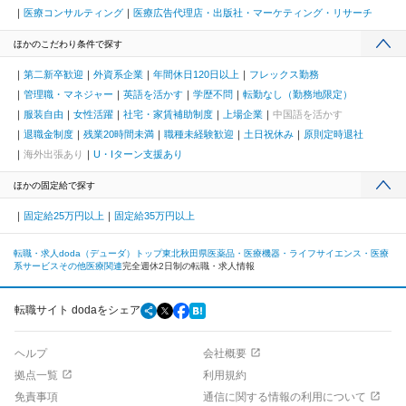
医療コンサルティング
医療広告代理店・出版社・マーケティング・リサーチ
ほかのこだわり条件で探す
第二新卒歓迎
外資系企業
年間休日120日以上
フレックス勤務
管理職・マネジャー
英語を活かす
学歴不問
転勤なし（勤務地限定）
服装自由
女性活躍
社宅・家賃補助制度
上場企業
中国語を活かす
退職金制度
残業20時間未満
職種未経験歓迎
土日祝休み
原則定時退社
海外出張あり
U・Iターン支援あり
ほかの固定給で探す
固定給25万円以上
固定給35万円以上
転職・求人doda（デューダ）トップ
東北
秋田県
医薬品・医療機器・ライフサイエンス・医療
系サービス
その他医療関連
完全週休2日制の転職・求人情報
転職サイト dodaをシェア
ヘルプ
会社概要
拠点一覧
利用規約
免責事項
通信に関する情報の利用について