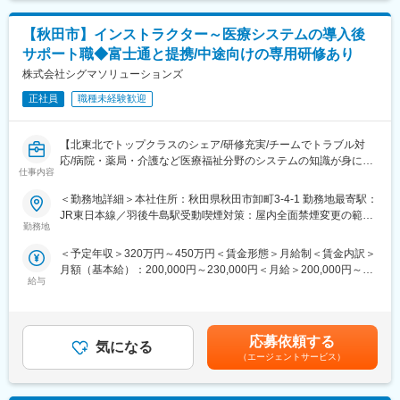
徐々に既存顧客対応にシフトしていくイメージです（通例5年程度
で既存がほぼ100%になっています）。
【秋田市】インストラクター～医療システムの導入後
新規営業の間は明確な担当顧客数は定められていませんが、既存
サポート職◆富士通と提携/中途向けの専用研修あり
営業に移行するタイミングで50~60社程度をご担当いただくイメ
ージとなります。
株式会社シグマソリューションズ
正社員
職種未経験歓迎
■教育体制
入社後半年程度は先輩社員の商談に同席していただき、どのよう
な流れで契約が行われるかを習得いただきます。慣れてきたらご
【北東北でトップクラスのシェア/研修充実/チームでトラブル対
自身で商談を行っていただき、契約取得に向けて企業と接点を取
応/病院・薬局・介護など医療福祉分野のシステムの知識が身につ
っていただきます。
仕事内容
く！】
＜勤務地詳細＞本社住所：秋田県秋田市卸町3-4-1 勤務地最寄駅：
■評価体制
■魅力
JR東日本線／羽後牛島駅受動喫煙対策：屋内全面禁煙変更の範
拠点の上長と売り上げの目標設定を行っていただきます。そのう
・青森や秋田などの東北北部地域にて、医療機関向けシステムの
勤務地
囲：会社の定める事業所
えで半期ごとに目標の達成度合いを確認し、評価が決定されま
導入でトップクラスのシェアを誇るため、業務における認知度が
す。
＜予定年収＞320万円～450万円＜賃金形態＞月給制＜賃金内訳＞
高いです！
同社製品は医療機関の診療報酬改定に対応する関係で需要に波が
月額（基本給）：200,000円～230,000円＜月給＞200,000円～
あるため、報酬改定対応がある年度は高めに、そうでない年は低
給与
230,000円＜昇給有無＞有＜残業手当＞有＜給与補足＞諸手当：
■業務内容：
めに設定されます。
家族手当・住宅手当・地域手当※給与条件は、ご年齢・ご経験考慮
医科、歯科、薬局、介護などの医療機関向けコンピュータシステ
の上決定致しますので、上記限りではございません。賃金はあく
ム（レセコン・電子薬歴・電子カルテ等）の開発および販売を手
■当社について：
までも目安の金額であり、選考を通じて上下する可能性がありま
掛ける同社にてシステム導入時のサポート職（インストラクタ
応募依頼する
当社は富士通パートナーとして特に秋田・青森・岩手で特に高い
気になる
す。月給(月額)は固定手当を含めた表記です。
ー）として業務をご担当いただきます。
（エージェントサービス）
シェアを誇り、業界としてもニーズが増え続けている成長産業で
す。
■業務詳細
当社システムや全国2,500軒の調剤薬局で使用されています。