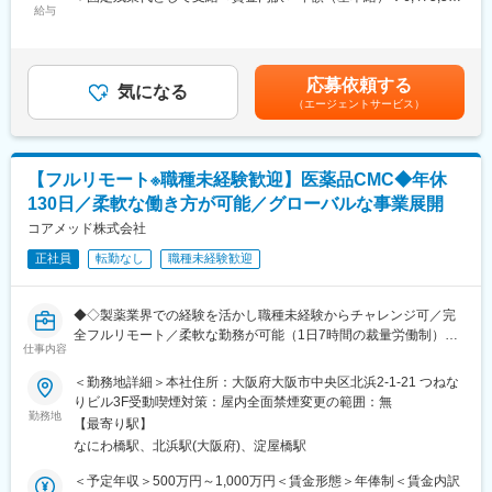
い女性も活躍しやすい環境です。正社員の場合、転勤可能性はあ
給与
円～7,617,966円固定残業手当/月：168,700円～198,500円（固定
りますが、定期的にあるものではなく適性や希望に応じて配置し
■募集背景
残業時間40時間0分/月）超過した時間外労働の残業手当は追加支
ています。
これまで取締役が巻き取っていた研究プロジェクトPM機能を、専
給＜月額＞708,333円～833,330円（12分割）（一律手当を含む）
任のPMとして引き継ぎ、体制強化したいと考えております。
＜昇給有無＞有＜残業手当＞有＜給与補足＞給与改定：年1回スト
応募依頼する
変更の範囲：会社の定める業務
気になる
ックオプション付与：都度（昨年実績 有）賃金はあくまでも目
（エージェントサービス）
■ポジション概要
安の金額であり、選考を通じて上下する可能性があります。月給
製薬企業・ヘルスケア企業・アカデミア（大学病院・医療機関）
(月額)は固定手当を含めた表記です。
と協働する研究プロジェクトのPMとして、案件化～計画策定～運
用設計～問い合わせ対応～データ管理～解析実行～クロージング
【フルリモート※職種未経験歓迎】医薬品CMC◆年休
（契約/請求）までを一気通貫で推進いただきます。
130日／柔軟な働き方が可能／グローバルな事業展開
本ポジションは「研究者」ではなく、
コアメッド株式会社
・社内（データサイエンス／開発／オペレーション）
正社員
転勤なし
職種未経験歓迎
・社外（製薬・医療機関・KOL・CRO等）
を巻き込み、デジタルも活用しながらプロジェクトを前に進める
推進役です。
◆◇製薬業界での経験を活かし職種未経験からチャレンジ可／完
全フルリモート／柔軟な勤務が可能（1日7時間の裁量労働制）／
■担当プロジェクト例
仕事内容
アメリカ・ヨーロッパ企業と事業展開／医薬品の薬事戦略・開発
・製薬・ヘルスケア企業の研究案件
戦略のコンサルティング会社◆◇
＜勤務地詳細＞本社住所：大阪府大阪市中央区北浜2-1-21 つねな
・大学研究室・医療機関と連携した臨床研究支援
りビル3F受動喫煙対策：屋内全面禁煙変更の範囲：無
※案件は紹介・問い合わせ起点が中心で、アウトバウンドで「取っ
■仕事内容：
勤務地
てくる」よりも、引き受けた案件を“成功させる推進”が重要
【最寄り駅】
医薬品開発におけるCMC領域を中心に、コンサルティングおよび
※1人あたり同時並行：2～3案件程度
なにわ橋駅、北浜駅(大阪府)、淀屋橋駅
各種申請資料の作成業務をお任せします。
※期間：数ヶ月～半年（案件による）
新薬承認に関わる品質・製造・試験に関する戦略立案から資料作
＜予定年収＞500万円～1,000万円＜賃金形態＞年俸制＜賃金内訳