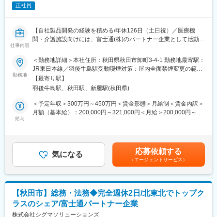
・機器（UTMや各種ネットワークスイッチ等）の設定、設置
正社員
・保守運用
・最新セキュリティ動向の調査・標準化（ニュース等で報じられ
る重大インシデントの分析と、医療機関向けの独自構築ガイドラ
【自社製品開発の経験を積める/年休126日（土日祝）／医療機
インへの反映・アップデート）
関・介護施設向けには、富士通(株)のパートナー企業として活動／
仕事内容
青森・岩手・秋田でトップクラスのシェア】
＜ハードウェア保守業務＞
＜勤務地詳細＞本社住所：秋田県秋田市卸町3-4-1 勤務地最寄駅：
・顧客が利用するＩＴ機器（サーバ、ネットワーク、PC等）の障
自社開発システムの調剤薬局向けシステム「Elixir S」の開発のほ
JR東日本線／羽後牛島駅受動喫煙対策：屋内全面禁煙変更の範
害発生時の対応
か、適性に応じて自社のネットワークやIT資産の管理もお任せし
勤務地
囲：会社の定める事業所
・導入いただいた顧客先へ定期訪問しメンテナンス
【最寄り駅】
ます。
・システム導入時の設置作業・配線作業等
羽後牛島駅、秋田駅、新屋駅(秋田県)
■魅力
＜予定年収＞300万円～450万円＜賃金形態＞月給制＜賃金内訳＞
■教育体制
・青森や秋田などの東北北部地域にて、医療機関向けシステムの
月額（基本給）：200,000円～321,000円＜月給＞200,000円～
先輩社員がシステムの扱い方やネットワークの基礎から丁寧に指
導入でトップクラスのシェアを誇るため、業界における認知度が
給与
321,000円＜昇給有無＞無＜残業手当＞有＜給与補足＞■賞与実績:
導するほか、資格取得支援なども行っており、インフラ領域が未
高く、社会貢献性の高いシステムの開発に携わることができま
年2回：前年度実績3か月分賃金はあくまでも目安の金額であり、
経験の方でも安心して就業可能です。
す。
選考を通じて上下する可能性があります。月給(月額)は固定手当を
含めた表記です。
■当社紹介：
応募依頼する
■開発環境：NET, C#, VB, SQLなど
気になる
当社は富士通パートナーとして北東北で特に高いシェアを誇り、
（エージェントサービス）
業界としてもニーズが高い成長産業です。
■「Elixir S」とは…
昨今はセキュリティの重要度が高まっており、医療機関へ特化し
Elixir Sは多様化する保険薬局の業務改善を目的としたシステムで
たセキュアなネットワーク環境の提案にも注力しています。
す。
当社では医療システム、介護システム、歯科医院向けのシステム
【秋田市】総務・法務◆完全週休2日/北東北でトップク
タブレット薬歴をはじめ、シグマコネクト（新薬情報や操作マニ
などの販社として、ヘルスケア領域におけるITシステム導入での
ラスのシェア/富士通パートナー企業
ュアル、イベントの開催案内まで、様々な情報をメニュー画面か
地域貢献を行っております。
らお知らせ）などの新機能を多数搭載。
株式会社シグマソリューションズ