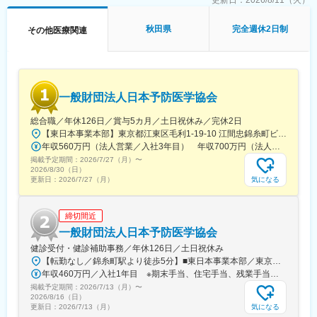
更新日：
2026/8/11（火）
通常医薬品メーカー出身が会員である関西医薬協会に、当社は会
員として登録しています。業界関連のセミナーにも参加すること
秋田県
完全週休2日制
その他医療関連
ができ、メーカーと同じレベルの業界知識とマーケット感をアッ
プデートできる環境です。
■働き方：
◎完全在宅勤務のため、拠点（東京・大阪）の近くにお住まいで
一般財団法人日本予防医学協会
なくてもご就業いただけます。
◎お昼休みの時間帯も自由なので、例えばお子様がおられる方の
総合職／年休126日／賞与5カ月／土日祝休み／完休2日
場合、お子様の通院やご都合に合わせて業務時間を調整できま
【東日本事業本部】東京都江東区毛利1-19-10 江間忠錦糸町ビル※訪問先からの直行直帰が可能です！＜アクセス＞・JR総武線（快速・各駅停車）／東京メトロ半蔵門線 錦糸町駅より徒歩5分・東京メトロ半蔵門線／都営新宿線 住吉駅より徒歩5分※受動喫煙対策:屋内全面禁煙
す。
年収560万円（法人営業／入社3年目） 年収700万円（法人営業・チームリーダー／入社5年目）
（自分の業務が終わるよう業務管理を行う必要はありますが、裁
掲載予定期間：
量の大きい働き方ができます）
2026/7/27（月）
〜
2026/8/30（日）
※現在、関東関西のほか、九州、中部、東北、海外在住の方もいま
気になる
更新日：
2026/7/27（月）
す。
・会議や打ち合わせで必要な時は大阪・東京等へ出張（宿泊も伴
います）が発生します。
締切間近
※国内出張の頻度は1~3回/年です。（海外出張はほとんどありませ
一般財団法人日本予防医学協会
ん。）
健診受付・健診補助事務／年休126日／土日祝休み
【転勤なし／錦糸町駅より徒歩5分】■東日本事業本部／東京都江東区毛利1-19-10 江間忠錦糸町ビル＜アクセス＞JR総武線（快速）、総武線（各駅停車）「錦糸町駅」南口より徒歩5分東京メトロ半蔵門線「錦糸町駅」B1出口より徒歩5分東京メトロ半蔵門線／都営新宿線「住吉駅」B2出口より徒歩5分※受動喫煙対策あり（オフィス内禁煙）
■ワークライフバランス：
年収460万円／入社1年目 ※期末手当、住宅手当、残業手当（月10時間分）含む
同社は、個人が最大限に能力を発揮できるよう働きやすい環境作
掲載予定期間：
りに注力しております。男女問わず在宅勤務が可能です。また、
2026/7/13（月）
〜
2026/8/16（日）
女性社員も多く、産休・育休取得実績も豊富で9割以上の復職率を
気になる
更新日：
2026/7/13（月）
誇っており、長期就業が可能な環境・福利厚生が整っています。