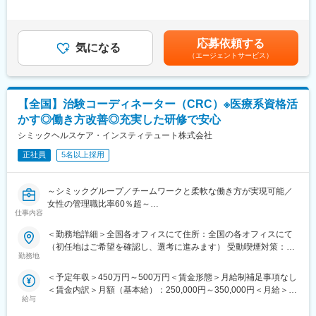
＞※記載の年収は初年度のものです。2年目昇給あり。※記載の年
【企業・求人内容】
収は夜勤手当：1回5,000円の月6回分を含んだ金額となります。■
■業務の概要：同ポジションは、総合職社員として様々な部門のス
小規模多機能型居宅介護での勤務のみ、別途で送迎手当：10,000/
ペシャリストとして活躍する、幹部候補人材となることが期待さ
応募依頼する
気になる
月を支給賃金はあくまでも目安の金額であり、選考を通じて上下
れます。入社後1年間は、同社の介護施設において、お客様の日常
（エージェントサービス）
する可能性があります。月給(月額)は固定手当を含めた表記です。
生活中のサポート全般を担当いただきます。※雇用形態：無期正社
員
■業務の詳細：実務業務と並行して実務者研修資格の取得のための
【全国】治験コーディネーター（CRC）※医療系資格活
学校に通います。年に４回程度、本社の社員と面談をする中でご
自身の2年目以降のキャリアアプランを立て、ご希望も踏まえなが
かす◎働き方改善◎充実した研修で安心
ら、2年目以降の職種（施設 or 本社）が決定します。本社勤務に
シミックヘルスケア・インスティテュート株式会社
なりますと、経理、総務、人事など事務系の仕事が中心になりま
す。また、一度本社帰任した後でも、希望すれば現場復帰も可能
正社員
5名以上採用
です。
■就業環境：残業はほぼなし、休みもしっかり取得できるため非常
～シミックグループ／チームワークと柔軟な働き方が実現可能／
に働きやすい環境が整っております。定着率も高く実際にここ3年
女性の管理職比率60％超～
間で入社した新卒の離職率は6％と非常に低い数値です。また配属
仕事内容
■職務内容：超高齢化社会に突入し、様々な疾病に対して患者さん
先は現在のご住所から考慮し決定いたします。
や私たちのQOLを向上させるべく、新しい治療法を開発する必要
■研修制度：入社後1週間、本社で研修を行います。その後の配属
＜勤務地詳細＞全国各オフィスにて住所：全国の各オフィスにて
があります。今回はそのための治験を実施する際の患者さんおよ
先においても、国家資格をもった先輩社員によるマンツーマンの
（初任地はご希望を確認し、選考に進みます） 受動喫煙対策：そ
び医療機関のサポートを担う治験コーディネーター（通称CRC）
OJTを行いながら実務を覚えて頂きます。技術はすぐに身に付き
勤務地
の他（主要事業所は屋内全面禁煙）変更の範囲：会社の定める事
を募集しています。
ます。さらにレベルアップしたい方には外部の研修にも100％会
業所
＜予定年収＞450万円～500万円＜賃金形態＞月給制補足事項なし
・治験被験者である患者さんへの内容説明補助、ケア／相談
社が費用負担します。3ヶ月に1度はフォローアップ研修という形
＜賃金内訳＞月額（基本給）：250,000円～350,000円＜月給＞
・治験担当医師の補助
で本社研修を実施し、資格取得についても全面バックアップ。未
給与
250,000円～350,000円＜昇給有無＞有＜残業手当＞有＜給与補足
・検査／投薬スケジュール調整、治験データの管理 など
経験・無資格であっても安心できる研修制度は非常に整っていま
＞■賞与2回（昨年度実績：4.4ヶ月）賃金はあくまでも目安の金額