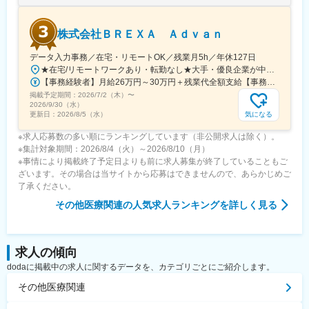
変更の範囲：会社の定める業務
株式会社ＢＲＥＸＡ Ａｄｖａｎ
データ入力事務／在宅・リモートOK／残業月5h／年休127日
★在宅/リモートワークあり・転勤なし★大手・優良企業が中心＆駅チカ多数♪★お住まいの地域や希望を考慮■関東エリアの各配属先での勤務┗東京都内、埼玉県、神奈川県、千葉県◎転居を伴う転勤はありません◎週数回の在宅案件あり⇒家庭の事情など、希望を最大限に考慮します◎経験に応じてフルリモートも相談可--配属先はアクセス抜群の好立地♪--千代田区／中央区／港区／新宿区／豊島区／大田区など基本的に【最寄り駅から徒歩5～10分圏内】の通いやすい駅チカオフィスがメインとなります！＜配属先最寄り駅の一例＞飯田橋／日本橋／浜松町／信濃町／四ツ谷／池袋／蒲田 など※(変更の範囲)上記を除く当社関連勤務地※過去の配属先は勤務地一覧に記載★配属先は業界トップクラス大手企業など約300社の取引先あり！┗製薬メーカー、製薬関連企業、 化粧品関連企業、大学病院内の臨床研究センターなど「毎日同じ事務の仕事、嫌じゃないけど何となく不安」「好きなことを我慢せず、仕事もがんばりたい」そんな思いをお持ちの方もプライベートも大切にしながら、キャリア形成が可能です！
【事務経験者】月給26万円～30万円＋残業代全額支給【事務未経験者】月給23万円～＋残業代全額支給※年齢、経験、能力を考慮の上、優遇します。※残業代は全額支給します（固定残業代はありません）。※試用期間3ヵ月（期間中の給与・待遇・雇用形態に差異はありません）。
掲載予定期間：
2026/7/2（木）
〜
2026/9/30（水）
気になる
更新日：
2026/8/5（水）
※求人応募数の多い順にランキングしています（非公開求人は除く）。
※集計対象期間：2026/8/4（火）～2026/8/10（月）
※事情により掲載終了予定日よりも前に求人募集が終了していることもご
ざいます。その場合は当サイトから応募はできませんので、あらかじめご
了承ください。
その他医療関連
の人気求人ランキングを詳しく見る
求人の傾向
dodaに掲載中の求人に関するデータを、カテゴリごとにご紹介します。
その他医療関連