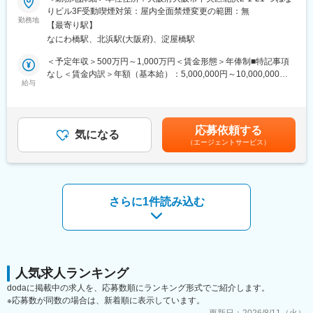
◎完全在宅勤務のため、拠点（東京・大阪）の近くにお住まいで
りビル3F受動喫煙対策：屋内全面禁煙変更の範囲：無
なくてもご就業いただけます。
■業務概要：
勤務地
◎お昼休みの時間帯も自由なので、例えばお子様がおられる方の
【最寄り駅】
治験相談用資料や試験総括報告書、承認申請資料（CTDなど）の
場合、お子様の通院やご都合に合わせて業務時間を調整できま
なにわ橋駅、北浜駅(大阪府)、淀屋橋駅
作成を中心に、医薬品開発における各種ドキュメント作成業務
す。
（英語・日本語）をお任せします。
＜予定年収＞500万円～1,000万円＜賃金形態＞年俸制■特記事項
（自分の業務が終わるよう業務管理を行う必要はありますが、裁
なし＜賃金内訳＞年額（基本給）：5,000,000円～10,000,000円
量の大きい働き方ができます）
■業務の内容：
給与
＜月額＞416,666円～833,333円（12分割）＜昇給有無＞有＜残業
※現在、関東関西のほか、九州、中部、東北、海外在住の方もいま
具体的には、以下のような申請・報告関連資料の作成をご担当い
手当＞無＜給与補足＞※前職でのご経験・年収に応じて年収は考慮
す。
ただきます。
いたします。■年収構成：年俸制となります。賃金はあくまでも目
・会議や打ち合わせで必要な時は大阪・東京等へ出張（宿泊も伴
・オーファンドラッグ指定申請資料
安の金額であり、選考を通じて上下する可能性があります。月給
います）が発生します。
応募依頼する
・日本を含む各国規制当局への治験実施計画届（IND等）および
気になる
(月額)は固定手当を含めた表記です。
※国内出張の頻度は1~3回/年です。（海外出張はほとんどありませ
（エージェントサービス）
申請資料
ん。）
・各国規制当局とのガイダンスミーティングに向けた治験相談用
資料
■ワークライフバランス：
・国際名・一般的名称に関する申請資料
同社は、個人が最大限に能力を発揮できるよう働きやすい環境作
・承認申請書（CTDを含む）
さらに1件読み込む
りに注力しております。男女問わず在宅勤務が可能です。また、
・試験総括報告書（CSR） など
女性社員も多く、産休・育休取得実績も豊富で9割以上の復職率を
誇っており、長期就業が可能な環境・福利厚生が整っています。
■業務の特徴
・プロジェクトは個人単独ではなく、社内メンバーと連携しなが
変更の範囲：会社の定める業務
ら分担して推進しています。
・治験～承認申請まで幅広いフェーズに関わることで、医薬品開
人気求人ランキング
発全体を俯瞰できる経験を積むことができます。
dodaに掲載中の求人を、応募数順にランキング形式でご紹介します。
※応募数が同数の場合は、新着順に表示しています。
■教育体制：