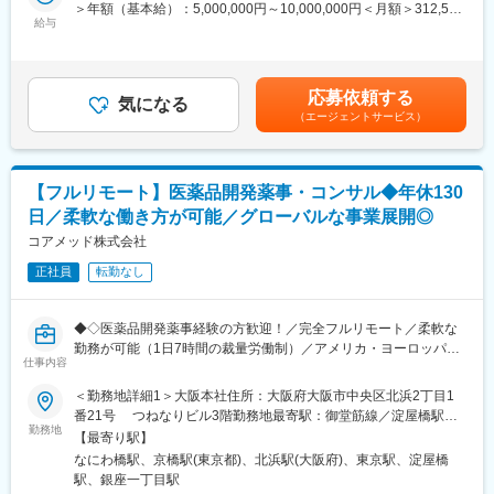
成までを担っていただきます。
＞年額（基本給）：5,000,000円～10,000,000円＜月額＞312,500
■主な業務内容
給与
円～625,000円（16分割）＜昇給有無＞有＜残業手当＞無＜給与
●臨床研究支援
■業務詳細：
補足＞※前職でのご経験・年収に応じて年収は考慮いたします。■
・案件管理：商談、見積作成、クロージング、契約書締結、社内
・新薬承認申請に際する品質規定に則した戦略企画・CMCに関す
年収構成：年俸制となります。■賞与：有（過去実績平均4ヶ月※
リソース手配、請求管理
る資料の整備・評価・助言・企画の設定
平均で夏2ヶ月分、冬2ヶ月分）賃金はあくまでも目安の金額であ
・PM業務：研究計画作成支援、リクルーティング、オペレーショ
応募依頼する
・製造方法/試験方法に関する資料の評価・助言
気になる
り、選考を通じて上下する可能性があります。月給(月額)は固定手
ン設計・実行、問い合わせ対応、データ管理、解析計画、解析実
（エージェントサービス）
・安定性試験に関する資料の評価・助言
当を含めた表記です。
行
・治験薬概要書・PMDA相談資料・申請資料（CTD-MODULE3）
●PSG解析AI／解析クラウド導入支援
などの作成およびその助言
・マーケティング計画に基づく導入提案（問い合わせ対応中心）
・外国製造業者認定、原薬等登録等
・テストデータでの精度検証・チューニング、顧客QA
【フルリモート】医薬品開発薬事・コンサル◆年休130
・クロージング、契約書締結、請求管理
日／柔軟な働き方が可能／グローバルな事業展開◎
※クライアントは欧米製薬会社または外資系製薬会社がほとんどで
●マネージャー候補として
す。
コアメッド株式会社
・進行状況・品質のレビュー、プロセスの標準化
※プロジェクトは一人で行うのではなく、現社員と共に分担し業務
・取締役と連携した案件全体の進捗・優先順位設計
正社員
転勤なし
にあたっていただきます。
変更の範囲：会社の定める業務
■教育体制：
◆◇医薬品開発薬事経験の方歓迎！／完全フルリモート／柔軟な
通常医薬品メーカー出身が会員である関西医薬協会に、当社は会
勤務が可能（1日7時間の裁量労働制）／アメリカ・ヨーロッパ企
員として登録しています。業界関連のセミナーにも参加すること
仕事内容
業と事業展開／医薬品の薬事戦略・開発戦略のコンサルティング
ができ、メーカーと同じレベルの業界知識とマーケット感をアッ
会社◆◇
＜勤務地詳細1＞大阪本社住所：大阪府大阪市中央区北浜2丁目1
プデートできる環境です。
番21号 つねなりビル3階勤務地最寄駅：御堂筋線／淀屋橋駅受
■業務内容：
勤務地
動喫煙対策：屋内全面禁煙＜勤務地詳細2＞東京支社住所：東京都
■働き方：
【最寄り駅】
医薬品開発における薬事戦略の立案・評価・助言を中心としたコ
千代田区丸の内1-11-1 パシフィックセンチュリープレイス丸の内
◎完全在宅勤務のため、拠点（東京・大阪）の近くにお住まいで
なにわ橋駅、京橋駅(東京都)、北浜駅(大阪府)、東京駅、淀屋橋
ンサルティング業務をお任せします。承認取得に向けた最適な戦
13階 受動喫煙対策：屋内全面禁煙変更の範囲：無
なくてもご就業いただけます。
駅、銀座一丁目駅
略を設計する上流ポジションです。