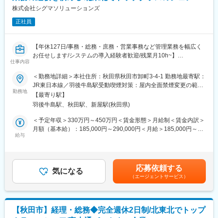
■担当エリア：秋田県全域（本社機能として、他県やパートナー企
株式会社シグマソリューションズ
業への支援もありえます）
正社員
※前述の通り当ポジションの方は原則オフィス勤務となります
■メンバーの主な職務内容：
【年休127日/事務・総務・庶務・営業事務など管理業務を幅広く
システム導入・セットアップ／システム操作の説明、指導／お客
お任せします/システムの導入経験者歓迎/残業月10h~】
様問い合わせの応対／クライアント訪問（操作説明・納品など）
仕事内容
■職務内容詳細：
・医科、歯科、薬局、介護などの医療機関向けコンピュータシス
＜勤務地詳細＞本社住所：秋田県秋田市卸町3-4-1 勤務地最寄駅：
■ご入社後：
テム（レセコン・電子薬歴・電子カルテ等）の開発および販売を
JR東日本線／羽後牛島駅受動喫煙対策：屋内全面禁煙変更の範
部長職の方や他拠点のマネージャーからのOJTを中心に仕事を覚
手掛ける同社にて、トナー、プリンターなどの受発注管理業務、
勤務地
囲：会社の定める事業所
えていただく流れとなります。
【最寄り駅】
売上入力・請求管理・契約管理、総務関連業務などをお任せしま
また、メンバーの管理に必要な知識として、保険制度・担当シス
羽後牛島駅、秋田駅、新屋駅(秋田県)
す。
テムなどを社内研修で覚えていただくことになります。
・社内システムの新規導入プロジェクトも進めているため、社内
＜予定年収＞330万円～450万円＜賃金形態＞月給制＜賃金内訳＞
のシステム導入など貴重な経験を積むことができ、キャリアアッ
月額（基本給）：185,000円～290,000円＜月給＞185,000円～
■当社について：
プにつながります！
給与
290,000円＜昇給有無＞無＜残業手当＞有＜給与補足＞■賞与実績:
医療業界に特化した事業を展開し、レセプトコンピューターや電
年2回賃金はあくまでも目安の金額であり、選考を通じて上下する
子カルテシステムといった、医療機関や調剤薬局で働く医師や看
■当社について：
可能性があります。月給(月額)は固定手当を含めた表記です。
護師、薬剤師にとって便利で快適なシステムを提案・提供するこ
当社は富士通パートナーとして特に秋田・青森・岩手で特に高い
とで、地域社会に貢献するIT企業です。
応募依頼する
シェアを誇り、業界としてもニーズが増え続けている成長産業で
気になる
（エージェントサービス）
す。
変更の範囲：会社の定める業務
当社システムや全国3,000軒の調剤薬局で使用されています。
当社では医療システム（電子カルテ、医療事務システムなど）、
介護システム、歯科医院向けのシステムなどの販社として、ヘル
【秋田市】経理・総務◆完全週休2日制/北東北でトップ
スケア領域におけるITシステム導入での地域貢献を行っておりま