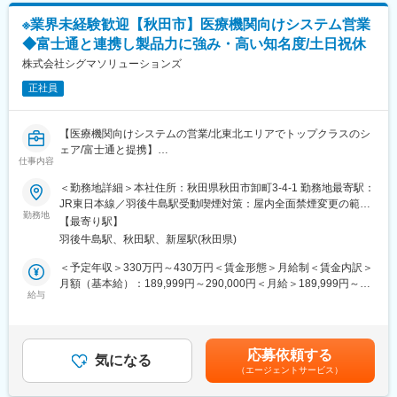
万円(係長/入社3-5年)賃金はあくまでも目安の金額であり、選考を
■キャリアアップについて：
通じて上下する可能性があります。月給(月額)は固定手当を含めた
※業界未経験歓迎【秋田市】医療機関向けシステム営業
本人の頑張りを昇給、昇格にて評価される制度が御座います。ま
表記です。
◆富士通と連携し製品力に強み・高い知名度/土日祝休
た、事業拡大に伴い、新規の営業所も出店しており、営業所長や
エリアを管理する責任者などのポストがある為、早期のキャリア
株式会社シグマソリューションズ
アップが見込めます。 ※実際に入社4年前後で所長になった中途入
正社員
社の方もいらっしゃいます。
■会社情報：
【医療機関向けシステムの営業/北東北エリアでトップクラスのシ
当社は入院中に必要となるアメニティ(パジャマ・タオル・日用
ェア/富士通と提携】
品）をレンタルするアメニティサポートシステムを提供している
仕事内容
会社です。
■業務内容
＜勤務地詳細＞本社住所：秋田県秋田市卸町3-4-1 勤務地最寄駅：
レンタルだけでなく、病院・介護施設内での申込の受付業務から
医療機関向けのシステム開発・販売を行っている同社にて秋田県
JR東日本線／羽後牛島駅受動喫煙対策：屋内全面禁煙変更の範
ご利用者への提供・回収・請求まで全て弊社で受け持っておりま
内の医療機関（医科、歯科、薬局など）に向けて、レセプト作
勤務地
囲：会社の定める事業所
す。そのため医療・介護施設の業務負担の軽減もでき多くのメリ
【最寄り駅】
成、カルテ作成、電子薬歴閲覧システムの導入提案営業を行って
ットがあります。拠点は北海道から九州まで展開し、毎年増収・
羽後牛島駅、秋田駅、新屋駅(秋田県)
いただきます。自社製品のほか富士通などの有名企業の製品も扱
増益と確実に業績伸長しています。
うため、業界での知名度は高いです。
＜予定年収＞330万円～430万円＜賃金形態＞月給制＜賃金内訳＞
また、営業する際は、システム使用方法のレクチャー専門のイン
月額（基本給）：189,999円～290,000円＜月給＞189,999円～
変更の範囲：会社の定める業務
ストラクターと2名体制で行っていただくため、医療関係の知識に
給与
290,000円＜昇給有無＞有＜残業手当＞有＜給与補足＞■賞与実績:
不安がある方でも挑戦することができます。
年2回賃金はあくまでも目安の金額であり、選考を通じて上下する
可能性があります。月給(月額)は固定手当を含めた表記です。
■職務内容詳細：
応募依頼する
入社直後は営業部門の先輩社員などと一緒に訪問、飛び込みなど
気になる
（エージェントサービス）
新規の顧客に向けた営業を行っていただきます。業務に慣れてき
たら2~3年程度で徐々に既存顧客の引継が行われていくため、