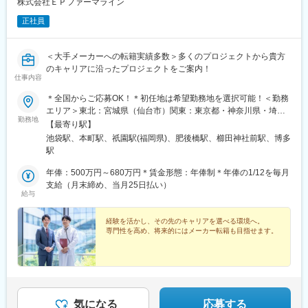
株式会社ＥＰファーマライン
正社員
＜大手メーカーへの転籍実績多数＞多くのプロジェクトから貴方
のキャリアに沿ったプロジェクトをご案内！
仕事内容
＊全国からご応募OK！＊初任地は希望勤務地を選択可能！＜勤務
エリア＞東北：宮城県（仙台市）関東：東京都・神奈川県・埼玉
勤務地
県・千葉県・栃木県・群馬県東海：愛知県・静岡県・岐阜県信
【最寄り駅】
越：長野県（松本市）北陸：石川県（金沢市）関西：大阪府・兵
池袋駅、本町駅、祇園駅(福岡県)、肥後橋駅、櫛田神社前駅、博多
庫県中国：広島県四国：香川県（高松市）・愛媛県（松山市）九
駅
州：福岡県・佐賀県・長崎県・熊本県・大分県・宮崎県・鹿児島
県【東京本社】東京都豊島区西池袋3-27-12 池袋ウェストパーク
年俸：500万円～680万円＊賃金形態：年俸制＊年俸の1/12を毎月
ビル＊各線「池袋駅」西口より徒歩5分【大阪オフィス】大阪府大
支給（月末締め、当月25日払い）
給与
阪市西区靭本町1-11-7 信濃橋三井ビルディング2F＊Osaka Metro
各線「本町駅」より徒歩1分【福岡オフィス】福岡県福岡市博多区
博多駅前2-19-24 大博センタービル6F＊JR・福岡市地下鉄各線
経験を活かし、その先のキャリアを選べる環境へ。
専門性を高め、将来的にはメーカー転籍も目指せます。
「博多駅」より徒歩5分
気になる
応募する