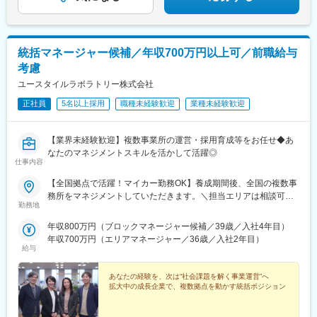
統括マネージャー候補／年収700万円以上可／前職給与
考慮
ユースタイルラボラトリー株式会社
正社員
5名以上採用
職種未経験歓迎
業種未経験歓迎
【業界未経験歓迎】複数事業所の運営・採用育成等をお任せ◆あ
なたのマネジメントスキルを活かして活躍◎
仕事内容
【全国拠点で活躍！マイカー勤務OK】養成期間後、全国の複数事
務所をマネジメントしていただきます。＼担当エリアは相談可
勤務地
能！／近隣エリアまたは全国から好きなエリアを相談できます！
《養成期間中の勤務地》現在は東京、横浜、埼玉、福岡の事業所
年収800万円（ブロックマネージャー候補／39歳／入社4年目）
で行っていますが、ご希望に合わせて、お住まいのエリアで行う
年収700万円（エリアマネージャー／36歳／入社2年目）
ことも可能です。また社宅の利用もできますので、ご面接時にお
給与
気軽にご相談ください。《養成期間後の勤務地》全国47都道府県
が対象※現在お住まいの地域又はジェネラルマネージャーと相談の
あなたの経験を、次は“社会課題を解く事業運営”へ
上決定《配属事業部について》障害福祉事業では「重度訪問介
拡大中の成長企業で、複数拠点を動かす統括ポジション
護」と「グループホーム」、高齢者事業では「訪問介護事業」を
展開しています。配属に関しては、適性や条件等に応じて、配属