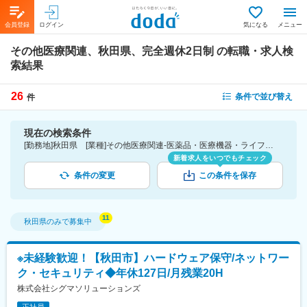
会員登録
ログイン
気になる
メニュー
その他医療関連、秋田県、完全週休2日制
の転職・求人検
索結果
26
条件で並び替え
件
現在の検索条件
[勤務地]秋田県 [業種]その他医療関連-医薬品・医療機器・ライフサイエンス・医療系サービス [こだわり条件ピックアップ]完全週休2日制 [詳細条件](休日・働き方)完全週休2日制
新着求人をいつでもチェック
条件の変更
この条件を保存
秋田県
のみで募集中
※未経験歓迎！【秋田市】ハードウェア保守/ネットワー
ク・セキュリティ◆年休127日/月残業20H
株式会社シグマソリューションズ