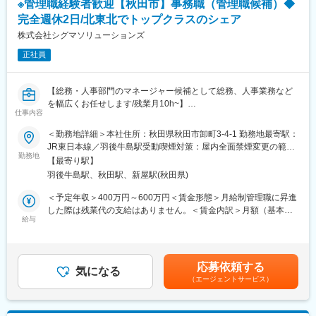
通じて上下する可能性があります。月給(月額)は固定手当を含めた
※管理職経験者歓迎【秋田市】事務職（管理職候補）◆
本人の頑張りを昇給、昇格にて評価される制度が御座います。ま
表記です。
変更の範囲：会社の定める業務
完全週休2日/北東北でトップクラスのシェア
た、事業拡大に伴い、新規の営業所も出店しており、営業所長や
エリアを管理する責任者などのポストがある為、早期のキャリア
株式会社シグマソリューションズ
アップが見込めます。 ※実際に入社4年前後で所長になった中途入
正社員
社の方もいらっしゃいます。
■会社情報：
【総務・人事部門のマネージャー候補として総務、人事業務など
当社は入院中に必要となるアメニティ(パジャマ・タオル・日用
を幅広くお任せします/残業月10h~】
品）をレンタルするアメニティサポートシステムを提供している
仕事内容
会社です。
■職務内容詳細：
＜勤務地詳細＞本社住所：秋田県秋田市卸町3-4-1 勤務地最寄駅：
レンタルだけでなく、病院・介護施設内での申込の受付業務から
同社では管理部門が総務と人事から成り立っています。
JR東日本線／羽後牛島駅受動喫煙対策：屋内全面禁煙変更の範
ご利用者への提供・回収・請求まで全て弊社で受け持っておりま
総務部の業務としてはトナー、プリンターなどの受発注管理業
勤務地
囲：会社の定める事業所（リモートワーク含む）
す。そのため医療・介護施設の業務負担の軽減もでき多くのメリ
【最寄り駅】
務、売上入力・請求管理・契約管理、総務関連業務などがあり、
ットがあります。拠点は北海道から九州まで展開し、毎年増収・
羽後牛島駅、秋田駅、新屋駅(秋田県)
人事部門の業務としては採用、人材育成、労務管理などがありま
増益と確実に業績伸長しています。
す。
＜予定年収＞400万円～600万円＜賃金形態＞月給制管理職に昇進
今回のポジションでは、これらの業務を行っていただきつつ、管
した際は残業代の支給はありません。＜賃金内訳＞月額（基本
変更の範囲：会社の定める業務
理部門全体のマネジメントをしていただきます（部の運営方針決
給与
給）：250,000円～290,000円＜月給＞250,000円～290,000円＜
定や運営方針の周知）。
昇給有無＞無＜残業手当＞有＜給与補足＞■賞与実績:年2回■役職
手当:最大4万円賃金はあくまでも目安の金額であり、選考を通じ
■入社後の流れ
て上下する可能性があります。月給(月額)は固定手当を含めた表記
応募依頼する
入社いただいた後は、管理職候補として一通りメンバーと同じ業
気になる
です。
（エージェントサービス）
務をこなせるようになっていただき、業務の流れを把握いただい
たのち、管理職に昇進いただき、管理業務を並行して行っていた
だきます。