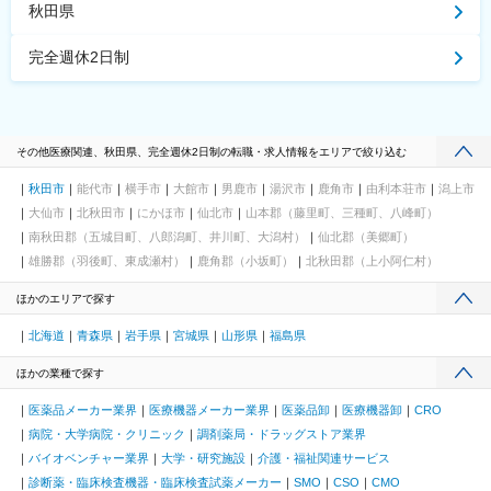
秋田県
完全週休2日制
その他医療関連、秋田県、完全週休2日制の転職・求人情報をエリアで絞り込む
秋田市
能代市
横手市
大館市
男鹿市
湯沢市
鹿角市
由利本荘市
潟上市
大仙市
北秋田市
にかほ市
仙北市
山本郡（藤里町、三種町、八峰町）
南秋田郡（五城目町、八郎潟町、井川町、大潟村）
仙北郡（美郷町）
雄勝郡（羽後町、東成瀬村）
鹿角郡（小坂町）
北秋田郡（上小阿仁村）
ほかのエリアで探す
北海道
青森県
岩手県
宮城県
山形県
福島県
ほかの業種で探す
医薬品メーカー業界
医療機器メーカー業界
医薬品卸
医療機器卸
CRO
病院・大学病院・クリニック
調剤薬局・ドラッグストア業界
バイオベンチャー業界
大学・研究施設
介護・福祉関連サービス
診断薬・臨床検査機器・臨床検査試薬メーカー
SMO
CSO
CMO