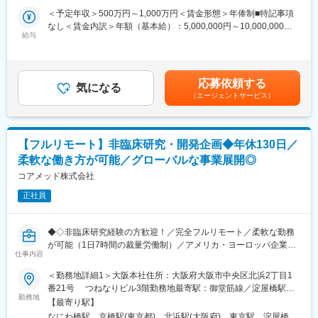
◎お昼休みの時間帯も自由なので、例えばお子様がおられる方の
＜予定年収＞500万円～1,000万円＜賃金形態＞年俸制■特記事項
場合、お子様の通院やご都合に合わせて業務時間を調整できま
・クライアントの基本戦略を踏まえた薬事戦略の立案
なし＜賃金内訳＞年額（基本給）：5,000,000円～10,000,000円
す。
・日米欧（MHLW／PMDA・FDA・EMA）を横断したグローバル
給与
＜月額＞416,666円～833,333円（12分割）＜昇給有無＞有＜残業
（自分の業務が終わるよう業務管理を行う必要はありますが、裁
薬事戦略の企画
手当＞無＜給与補足＞※前職でのご経験・年収を考慮の上決定致し
量の大きい働き方ができます）
・各種試験成績・申請資料の評価・分析
ます。■年収構成：年俸制となります。賃金はあくまでも目安の金
※現在、関東関西のほか、九州、中部、東北、海外在住の方もいま
・三極規制当局との事前相談を含むリエゾン業務および規制動向
額であり、選考を通じて上下する可能性があります。月給(月額)は
す。
応募依頼する
の調査・分析・アドバイス
気になる
固定手当を含めた表記です。
・会議や打ち合わせで必要な時は大阪・東京等へ出張（宿泊も伴
（エージェントサービス）
・新薬ライセンス導入時のデューデリジェンス対応
います）が発生します。
・承認取得に向けた各種申請業務、ガイダンス面談、規制対応全
※国内出張の頻度は1~3回/年です。（海外出張はほとんどありませ
般
ん。）
【フルリモート】非臨床研究・開発企画◆年休130日／
■業務の特徴：
■組織構成：
柔軟な働き方が可能／グローバルな事業展開◎
・プロジェクトは個人で完結させるのではなく、社内メンバーと
CMC担当11名（2名男性、9名女性）
連携しながら分担して推進しています。
コアメッド株式会社
30代～40代で構成されています。
・国内外の規制当局と関わりながら、国際基準での薬事戦略に携
お子様がおられる社員が多く、在宅勤務のため子育てしながらキ
正社員
われる環境です。
ャリアを築ける環境です。
こちらの組織には、内資外資の製薬企業でのCMC業務の経験者や
■教育体制：
研究所での経験、CMC薬事の経験者が多いです。
◆◇非臨床研究経験の方歓迎！／完全フルリモート／柔軟な勤務
通常医薬品メーカー出身が会員である関西医薬協会に、当社は会
が可能（1日7時間の裁量労働制）／アメリカ・ヨーロッパ企業と
員として登録しています。業界関連のセミナーにも参加すること
仕事内容
変更の範囲：会社の定める業務
事業展開／医薬品の薬事戦略・開発戦略のコンサルティング会社
ができ、メーカーと同じレベルの業界知識とマーケット感をアッ
◆◇
＜勤務地詳細1＞大阪本社住所：大阪府大阪市中央区北浜2丁目1
プデートできる環境です。
番21号 つねなりビル3階勤務地最寄駅：御堂筋線／淀屋橋駅受
■仕事内容：
勤務地
動喫煙対策：屋内全面禁煙＜勤務地詳細2＞東京支社住所：東京都
■働き方：
【最寄り駅】
承認申請・取得に向けた非（前）臨床開発戦略の構築・評価・分
千代田区丸の内1-11-1 パシフィックセンチュリープレイス丸の内
◎完全在宅勤務のため、拠点（東京・大阪）の近くにお住まいで
なにわ橋駅、京橋駅(東京都)、北浜駅(大阪府)、東京駅、淀屋橋