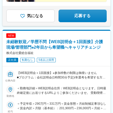
の事業部を決定。あなたの適性や能力を活かせる適切な部署でご
活躍いただきます。※入社後のキャリアチェンジも可能です。気に
なる点はご相談ください。☆引越し手当支給・借り上げ社宅提供
気になる
応募する
あり（無料）
NEW
未経験歓迎／学歴不問【WEB説明会＋1回面接】介護
現場/管理部門※2年目から希望職へキャリアチェンジ
株式会社愛総合福祉
正社員
転勤なし
5名以上採用
【WEB説明会＋1回面接】※参加枠数の制限は御座いません
■プログラム：会社説明会(1時間30分予定)/本選考を希望する方は
仕事内容
説明会の中で日程調整を実施。希望しない方は、ご退席いただい
て構いません。（後日の面接調整も可能です）
＜勤務地詳細＞WEB説明会住所：WEB説明会となります。日時最
■補足：本求人に応募後、選考会予約が出来ましたら、WEB会議
終確定後にお送りするURLよりご参加くださいませ。 受動喫煙対
参加用のURL・詳細情報をお送り致します。
勤務地
策：屋内全面禁煙変更の範囲：会社の定める事業所
※応募時に参加可能日をお知らせ頂けるとスムーズに予約が進みま
＜予定年収＞290万円～331万円＜賃金形態＞月給制補足事項なし
す
＜賃金内訳＞月額（基本給）：201,900円～236,000円＜月給＞
■日時：月・木／13:30～15:00
給与
201,900円～236,000円＜昇給有無＞有＜残業手当＞有＜給与補足