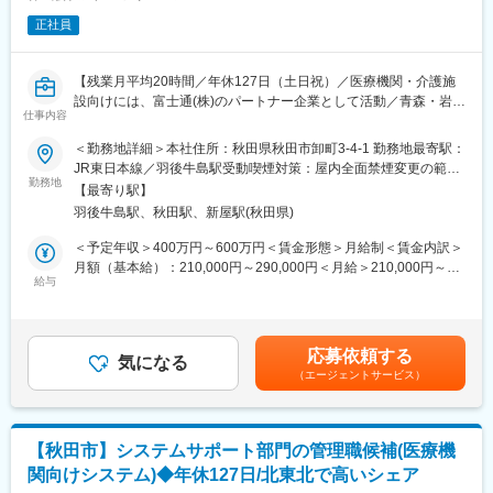
また自社開発製品である調剤薬局向けシステム「ElixirS」は、代
クラウド版薬歴や本部管理システムなどのチェーン薬局向け機能
理店を通じて全国の調剤薬局に導入されております。
正社員
も充実。
Elixirシリーズの使いやすさはそのままに、お客様から末永く選ば
変更の範囲：会社の定める業務
れるレセコンとなるよう進化しました。
【残業月平均20時間／年休127日（土日祝）／医療機関・介護施
設向けには、富士通(株)のパートナー企業として活動／青森・岩
■当社について：
仕事内容
手・秋田でトップクラスのシェア】
当社は富士通パートナーとして特に秋田・青森・岩手で特に高い
同社は医療業界向けに、電子カルテや薬歴管理のシステムの提案
＜勤務地詳細＞本社住所：秋田県秋田市卸町3-4-1 勤務地最寄駅：
シェアを誇り、業界としてもニーズが増え続けている成長産業で
から運用サポートまでを一貫して行っている企業です。
JR東日本線／羽後牛島駅受動喫煙対策：屋内全面禁煙変更の範
す。
勤務地
囲：会社の定める事業所
当社システムや全国3,000軒の調剤薬局で使用されています。
【最寄り駅】
■業務の詳細
当社では医療システム（電子カルテ、医療事務システムなど）、
羽後牛島駅、秋田駅、新屋駅(秋田県)
契約管理業務・売上管理・営業管理システムの導入を主に担当い
介護システム、歯科医院向けのシステムなどの販社として、ヘル
ただきます。
＜予定年収＞400万円～600万円＜賃金形態＞月給制＜賃金内訳＞
スケア領域におけるITシステム導入での地域貢献を行っておりま
その他、以下の業務をお任せいたします。
月額（基本給）：210,000円～290,000円＜月給＞210,000円～
す。
・各種契約書の作成
給与
290,000円＜昇給有無＞無＜残業手当＞有＜給与補足＞■賞与実績:
また自社製品である調剤薬局向けシステム「Elixir」は、代理店を
・審査/株主総会
年2回賃金はあくまでも目安の金額であり、選考を通じて上下する
通じて全国の調剤薬局に導入されております。
・取締役会の事務局業務
可能性があります。月給(月額)は固定手当を含めた表記です。
処方箋の調剤薬局で写真つき説明書をご覧になったことあります
・社内ルールの構築
か？
応募依頼する
・各種規程の整備/運用
気になる
弊社が業界に先んじて開発しました。QRコードで患者さんの服薬
（エージェントサービス）
・運用/顧問弁護士など社外専門家との折衝
ログの管理など新しいシステムや開発を取り入れ成長していま
す。
■当社について：
当社は富士通パートナーとして特に秋田・青森・岩手で特に高い
変更の範囲：会社の定める業務
【秋田市】システムサポート部門の管理職候補(医療機
シェアを誇り、業界としてもニーズが増え続けている成長産業で
関向けシステム)◆年休127日/北東北で高いシェア
す。