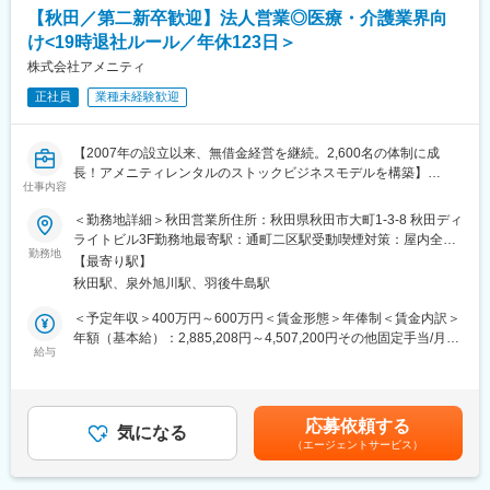
業務の割合は、管理業務が7，8割程度となる予定です。
【秋田／第二新卒歓迎】法人営業◎医療・介護業界向
け<19時退社ルール／年休123日＞
■組織構成
・総務課
株式会社アメニティ
リーダー職１名（40代男性）、メンバー3名（40代男性1名、30代
正社員
業種未経験歓迎
女性1名、10代女性1名）
■当社について：
【2007年の設立以来、無借金経営を継続。2,600名の体制に成
当社は富士通パートナーとして特に秋田・青森・岩手で特に高い
長！アメニティレンタルのストックビジネスモデルを構築】
シェアを誇り、業界としてもニーズが増え続けている成長産業で
仕事内容
事業のさらなる拡大を見据え、各営業所における営業体制の強化
す。
を図るため、このたび新たな仲間をお迎えすることとなりまし
＜勤務地詳細＞秋田営業所住所：秋田県秋田市大町1-3-8 秋田ディ
当社システムや全国2,500軒の調剤薬局で使用されています。
た。
ライトビル3F勤務地最寄駅：通町二区駅受動喫煙対策：屋内全面
当社では医療システム（電子カルテ、医療事務システムなど）、
勤務地
禁煙変更の範囲：会社の定める事業所
介護システム、歯科医院向けのシステムなどの販社として、ヘル
【最寄り駅】
■業務詳細：
スケア領域におけるITシステム導入での地域貢献を行っておりま
秋田駅、泉外旭川駅、羽後牛島駅
病院や介護施設に向けて、入院・入所時に必要な衣類やタオル、
す。
日用品などをレンタルできる「アメニティサポートシステム」を
＜予定年収＞400万円～600万円＜賃金形態＞年俸制＜賃金内訳＞
また自社開発製品である調剤薬局向けシステム「ElixirS」は、代
提案する営業です。ニーズに応じて、人材派遣・紹介サービスや
年額（基本給）：2,885,208円～4,507,200円その他固定手当/月：
理店を通じて全国の調剤薬局に導入されております。
院内売店の運営代行サービスも提案していきます。
給与
30,000円固定残業手当/月：62,900円～94,400円（固定残業時間
30時間0分/月）超過した時間外労働の残業手当は追加支給＜月額
主な営業活動は新規提案営業と既存フォローの両輪です。 社会貢
＞333,334円～500,000円（12分割）（一律手当を含む）＜昇給有
変更の範囲：会社の定める業務
献性も高く、今後の高齢化社会において成長が見込める成長産業
無＞有＜残業手当＞有＜給与補足＞※経験・能力・前職の給与など
応募依頼する
です。 また、病院や介護施設の業務軽減に貢献する事で、患者
気になる
を考慮するため上下する可能性があります・評価：年2回（4月・
（エージェントサービス）
様、利用者様へのサービス向上に直結する為、大変やりがいのあ
10月/売上実績だけでなく取り組み姿勢や提案プロセスなどの定性
るお仕事です。
評価も重視）・年収例：370-480万円(主任/入社2-3年)⇒420-550