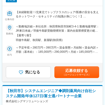
正社員
【未経験歓迎！/北東北でトップクラスのシェア/医療の安全を支え
るネットワーク・セキュリティの知識が身につく！】
仕事内容
■魅力
＜勤務地詳細＞本社住所：秋田県秋田市卸町3-4-1 勤務地最寄駅：
・年間休日127日、残業20時間程度で働きやすい環境です！
JR東日本線／羽後牛島駅受動喫煙対策：屋内全面禁煙変更の範
・北東北にて、医療機関向けシステムの導入でトップクラスのシ
勤務地
囲：会社の定める事業所
【最寄り駅】
ェアを誇り、業界における認知度が高く、安定しています！
羽後牛島駅、秋田駅、新屋駅(秋田県)
・医療DX化に伴い需要が急増している「ネットワーク構築」や
「セキュリティ対策」の最前線に関わることができ、エンジニア
＜予定年収＞280万円～390万円＜賃金形態＞月給制＜賃金内訳＞
としての専門性を高められます。
月額（基本給）：185,000円～290,000円＜月給＞185,000円～
給与
290,000円＜昇給有無＞無＜残業手当＞有＜給与補足＞■賞与実績:
■職務内容：
年2回賃金はあくまでも目安の金額であり、選考を通じて上下する
医療機関向けシステム（レセコン・電子薬歴・電子カルテ等）の
可能性があります。月給(月額)は固定手当を含めた表記です。
開発および販売を手掛ける同社にて、ネットワーク・セキュリテ
応募依頼する
ィ構築やハードウェア保守を担当いただきます。入社後の適性や
気になる
（エージェントサービス）
希望に応じて、以下いずれかの業務、または複合的な業務に振り
分けいたします 。
＜ネットワーク・セキュリティ業務＞
【秋田市】システムエンジニア◆調剤薬局向け自社シ
・プリセールス（営業同行または単独での、ヒアリング／要件定
ステム開発/年休127日/富士通パートナー企業
義／提案書・見積作成／プレゼン）
・設計（物理構成・論理構成の設計）
株式会社シグマソリューションズ