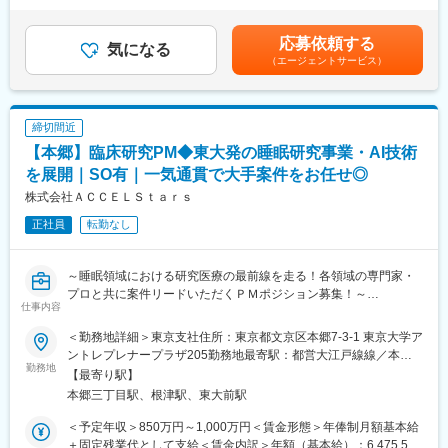
※職場は基本的に委託されている医療機関であるため、自宅からの
す。
であり、選考を通じて上下する可能性があります。月給(月額)は固
直行直帰が多いです。
定手当を含めた表記です。
■やりがい：CRCは疾病を抱えた患者さんやそれを治療しようと
変更の範囲：会社の定める業務
応募依頼する
気になる
奮闘する医師やスタッフなど携わる相手が多いです。現在治療法
（エージェントサービス）
がなく苦しんでいる患者さんに対して薬を届けられたり、最前線
で治療にあたる医師やスタッフのサポートを行え、治験が無事に
終了すれば喜びはひとしおです。
締切間近
■同社の教育体制：同社は同業他社からの転職だけでなく、看護師
など未経験で転職してくる方も多いです。そのため教育体制が充
【本郷】臨床研究PM◆東大発の睡眠研究事業・AI技術
実しています。入社は原則偶数月と決まっており、同期入社者と
を展開｜SO有｜一気通貫で大手案件をお任せ◎
ともに2週間弱本社にて集合研修を行います。会社のことや業務を
株式会社ＡＣＣＥＬＳｔａｒｓ
遂行する上で必要な法令から実務まで座学中心でロープレを交え
ながら学んでいきます。その後、各拠点に配属され先輩社員から
正社員
転勤なし
業務を引継ぎながらOJT担当者とともに医療機関へ同行するな
ど、徐々に業務を身に着けていきます。確認テストやチェックシ
ートを用いながら習熟度を測り、入社後1年程度で一人で担当を持
～睡眠領域における研究医療の最前線を走る！各領域の専門家・
てるようになります。なお、その後も定期的に中途入社者に対し
プロと共に案件リードいただくＰＭポジション募集！～
仕事内容
てフォローを行う体制が整っています。
■同社の魅力：
■会社概要
＜勤務地詳細＞東京支社住所：東京都文京区本郷7-3-1 東京大学ア
・チームワーク：通常は1人で業務にあたることが多いですが、困
株式会社ACCELStarsは、東京大学発のメディカル・スリープテ
ントレプレナープラザ205勤務地最寄駅：都営大江戸線線／本郷
ったときや先輩や上司がサポートしてくれるため、安心して進め
ック企業として、睡眠を高精度に計測・解析するウェアラブルデ
勤務地
三丁目駅受動喫煙対策：屋内全面禁煙変更の範囲：会社の定める
【最寄り駅】
られます。また、家族の急な体調不良や突発休の場合にも周囲が
バイスとAI解析クラウドを基盤に、医療・研究・ヘルスケア領域
事業所（リモートワーク含む）
本郷三丁目駅、根津駅、東大前駅
代理対応をしてくれる風土があり、チームワークが強みです。
の事業を展開しています。研究領域では、睡眠測定に特化したデ
・働きやすい環境：2019年度の月間の平均残業時間は12.1時間で
バイスや解析クラウドを用い、研究計画～測定～解析までをワン
＜予定年収＞850万円～1,000万円＜賃金形態＞年俸制月額基本給
した。管理職における女性比率も63.6%と、ライフイベントの多
ストップで支援するサービスも提供しています。
＋固定残業代として支給＜賃金内訳＞年額（基本給）：6,475,596