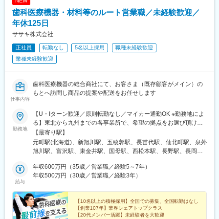
NEW
市場状況・競合・顧客構成を踏まえた販売活動の実行
（交通費・拠点先住居費・帰省費は同社負担）。
売上目標（売上金額、数量等）の達成
（研修の実例）※各プログラムは1~2カ月程度で行われます。場所
歯科医療機器・材料等のルート営業職／未経験歓迎／
歯科医師、歯科技工士などを対象とする製品説明会、勉強会の開
や期間は変更の可能性があります。（計6か月程度）
年休125日
催
（1）
ササキ株式会社
場所：秋田本社
３．市場・顧客情報の収集と共有
内容：電話対応、システムの基本操作、保険料算定の基礎知識の
正社員
転勤なし
5名以上採用
職種未経験歓迎
担当地域の市場動向、病院・クリニックの情報、顧客ニーズの収
習得、サーバ、周辺機器のキッティング
業種未経験歓迎
集
（2）
医院・医師情報の管理・更新
場所：東京支店
クレーム発生時の一次対応および関係部門への共有
内容：（1）に加えて、PCのセットアップ、先輩同行でのシステ
歯科医療機器の総合商社にて、お客さま（既存顧客がメイン）の
ム導入作業
もとへ訪問し商品の提案や配送をお任せします
【働き方・社内連携】
（3）
仕事内容
直行直帰を基本とした営業スタイル
場所：札幌支店
【U・Iターン歓迎／原則転勤なし／マイカー通勤OK ※勤務地によ
上司への報告・相談を行いながら、裁量をもって活動
内容：（1）（2）に加えて、保守作業の訪問同行、オプション機
る】東北から九州までの各事業所で、希望の拠点をお選び頂けま
日報・週報、顧客情報の登録・管理
能のセットアップ、帳票入力の設定
勤務地
す！＜北海道エリア＞■札幌支店■旭川店■函館店＜東北エリア＞■
【最寄り駅】
会社から、社用車を貸与
八戸店■盛岡支店■秋田店■仙台支店■山形営業所＜北陸エリア＞■
元町駅(北海道)、新旭川駅、五稜郭駅、長苗代駅、仙北町駅、泉外
変更の範囲：会社の定める業務
甲府支店■松本支店■長野店■長岡店＜首都圏エリア＞■東京支店■
【学習・成長環境】
旭川駅、富沢駅、東金井駅、国母駅、西松本駅、長野駅、長岡
本郷支店■池袋支店■東京北支店■千葉支店■柏営業所■埼玉支店■埼
社内外の研修、製品トレーニング、勉強会への参加
駅、芝浦ふ頭駅、本郷三丁目駅、池袋駅、六町駅、天台駅、柏の
玉鴻巣店■厚木支店■横浜支店■高崎営業所■情報機器開発営業部
年収600万円（35歳／営業職／経験5～7年）
医療・歯科分野未経験の方でも、段階的に専門知識を習得可能
葉キャンパス駅、北与野駅、鴻巣駅、本厚木駅、伊勢佐木長者町
（八王子支店内）＜東海エリア＞■岡崎支店■浜松支店■岐阜支店■
年収500万円（30歳／営業職／経験3年）
駅、高崎駅、京王八王子駅、美合駅、助信駅、西岐阜駅、久居
給与
津支店■四日市店■沼津支店＜近畿エリア＞■大阪支店■堺支店■姫
【当社について】
駅、中川原駅、沼津駅、ドーム前駅、鳳駅、手柄駅、荒田八幡
路店＜九州エリア＞■鹿児島支店■熊本店■沖縄店【本社】〒440-
ノーベルバイオケアはインプラントを用いた革新的な歯科修復ソ
駅、神水交差点駅、美栄橋駅、日の出駅(東京都)、湯島駅、石川町
8518 愛知県豊橋市八町通5-7☆豊橋駅より豊橋鉄道市内線乗車
【10名以上の積極採用】全国での募集、全国転勤はなし
リューションの分野における世界的なリーディング・カンパニー
駅、八王子駅、ドーム前千代崎駅、騎射場駅、健軍校前駅、御茶
【創業107年】業界シェアトップクラス
『豊橋公園前下車』徒歩5分※敷地内喫煙可能場所あり
です。
ノ水駅、関内駅、九条駅(大阪府)、二中通駅、八丁馬場駅
【20代メンバー活躍】未経験者を大歓迎