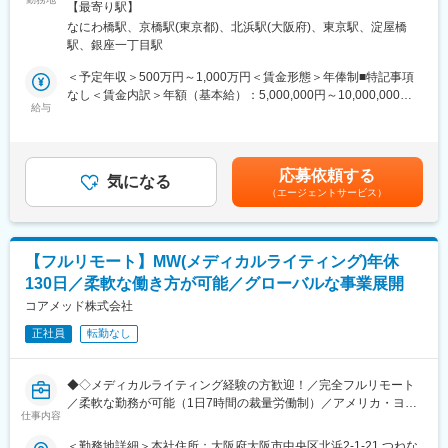
動喫煙対策：屋内全面禁煙＜勤務地詳細2＞東京支社住所：東京都
◎完全在宅勤務のため、拠点（東京・大阪）の近くにお住まいで
【最寄り駅】
新薬開発における開発戦略および開発企画の立案・評価・助言を
千代田区丸の内1-11-1 パシフィックセンチュリープレイス丸の内
なくてもご就業いただけます。
なにわ橋駅、京橋駅(東京都)、北浜駅(大阪府)、東京駅、淀屋橋
中心とした、コンサルティング業務をお任せします。
13階 受動喫煙対策：屋内全面禁煙変更の範囲：無
◎お昼休みの時間帯も自由なので、例えばお子様がおられる方の
駅、銀座一丁目駅
臨床開発の上流工程から関与し、プロジェクトの成功に向けた戦
場合、お子様の通院やご都合に合わせて業務時間を調整できま
略策定を支援するポジションです。
＜予定年収＞500万円～1,000万円＜賃金形態＞年俸制■特記事項
す。
なし＜賃金内訳＞年額（基本給）：5,000,000円～10,000,000円
（自分の業務が終わるよう業務管理を行う必要はありますが、裁
・各開発フェーズ（Phase I／II／III）における治験プロトコールの
給与
＜月額＞416,666円～833,333円（12分割）＜昇給有無＞有＜残業
量の大きい働き方ができます）
立案・評価分析・助言
手当＞無＜給与補足＞※前職でのご経験・年収に応じて年収は考慮
※現在、関東関西のほか、九州、中部、東北、海外在住の方もいま
・各種申請対応および治験相談の実施・支援
いたします。■年収構成：年俸制となります。賃金はあくまでも目
す。
・規制当局（PMDA等）との面談対応・折衝への参画
安の金額であり、選考を通じて上下する可能性があります。月給
・会議や打ち合わせで必要な時は大阪・東京等へ出張（宿泊も伴
応募依頼する
・治験相談戦略の立案および関連資料の作成
気になる
(月額)は固定手当を含めた表記です。
います）が発生します。
（エージェントサービス）
※国内出張の頻度は1~3回/年です。（海外出張はほとんどありませ
■業務の特徴：
ん。）
・プロジェクトは個人で完結させるのではなく、社内メンバーと
連携しながら分担して推進します。
■ワークライフバランス：
【フルリモート】MW(メディカルライティング)年休
・戦略立案から規制対応まで一貫して関わることで、臨床開発全
同社は、個人が最大限に能力を発揮できるよう働きやすい環境作
130日／柔軟な働き方が可能／グローバルな事業展開
体を俯瞰した視点を身につけることが可能です。
りに注力しております。男女問わず在宅勤務が可能です。また、
コアメッド株式会社
女性社員も多く、産休・育休取得実績も豊富で9割以上の復職率を
■教育体制：
誇っており、長期就業が可能な環境・福利厚生が整っています。
正社員
転勤なし
通常医薬品メーカー出身が会員である関西医薬協会に、当社は会
員として登録しています。業界関連のセミナーにも参加すること
変更の範囲：会社の定める業務
ができ、メーカーと同じレベルの業界知識とマーケット感をアッ
◆◇メディカルライティング経験の方歓迎！／完全フルリモート
プデートできる環境です。
／柔軟な勤務が可能（1日7時間の裁量労働制）／アメリカ・ヨー
仕事内容
ロッパ企業と事業展開／医薬品の薬事戦略・開発戦略のコンサル
■働き方：
ティング会社◆◇
＜勤務地詳細＞本社住所：大阪府大阪市中央区北浜2-1-21 つねな