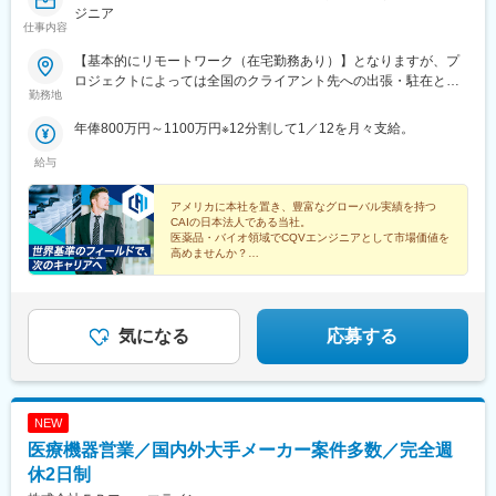
ジニア
仕事内容
【基本的にリモートワーク（在宅勤務あり）】となりますが、プ
ロジェクトによっては全国のクライアント先への出張・駐在とな
勤務地
ります。※配属となるプロジェクトについては、スキルや経験を考
慮の上決定いたします。
年俸800万円～1100万円※12分割して1／12を月々支給。
給与
アメリカに本社を置き、豊富なグローバル実績を持つ
CAIの日本法人である当社。
医薬品・バイオ領域でCQVエンジニアとして市場価値を
高めませんか？
◎年収800万円以上
◎完全週休2日制
◎グローバル基準の環境
◎トレーニング制度充実
気になる
応募する
NEW
医療機器営業／国内外大手メーカー案件多数／完全週
休2日制