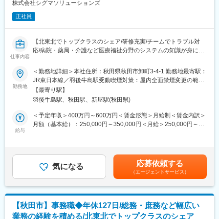
当社システムや全国3,000軒の調剤薬局で使用されています。
株式会社シグマソリューションズ
当社では医療システム（電子カルテ、医療事務システムなど）、
正社員
介護システム、歯科医院向けのシステムなどの販社として、ヘル
スケア領域におけるITシステム導入での地域貢献を行っておりま
す。
【北東北でトップクラスのシェア/研修充実/チームでトラブル対
また自社製品である調剤薬局向けシステム「ElixirS」は、代理店
応/病院・薬局・介護など医療福祉分野のシステムの知識が身につ
を通じて全国の調剤薬局に導入されております。
仕事内容
く！】
処方箋の調剤薬局で写真つき説明書をご覧になったことあります
＜勤務地詳細＞本社住所：秋田県秋田市卸町3-4-1 勤務地最寄駅：
か？
当社取扱いコンピュータシステムのサポート部門の管理業務全般
JR東日本線／羽後牛島駅受動喫煙対策：屋内全面禁煙変更の範
弊社が業界に先んじて開発しました。QRコードで患者さんの服薬
をお願いいたします。
勤務地
囲：会社の定める事業所
ログの管理など新しいシステムや開発を取り入れ成長していま
【最寄り駅】
■職務詳細：
す。
羽後牛島駅、秋田駅、新屋駅(秋田県)
・営業社員からどの製品をどのお客様へ納品するのかに依頼が入
りますので、メンバーの状況を踏まえ担当者を決定します。
＜予定年収＞400万円～600万円＜賃金形態＞月給制＜賃金内訳＞
変更の範囲：会社の定める業務
・特定メンバーへの業務の偏りが発生をしない様に個々人の業務
月額（基本給）：250,000円～350,000円＜月給＞250,000円～
量と発生をする作業の工数を把握した上で適切にコントロールを
給与
350,000円＜昇給有無＞有＜残業手当＞有＜給与補足＞※給与条件
する事が求められます。
は、ご年齢・ご経験考慮の上決定致しますので、上記限りではご
・メンバーのみでの現地対応が難しい場合、お客様先へ訪問を頂
ざいません。※採用時に管理職処遇となる場合：役割給（35,000
く場合もございますが、原則オフィスでの業務となります。
円） この場合、時間外労働手当は支給対象外となります■賞与：
応募依頼する
・他拠点でメンバーの人員が不足の際に自チームから応援を出し
気になる
年2回賃金はあくまでも目安の金額であり、選考を通じて上下する
（エージェントサービス）
ていただく場合がございます。その際の業務及び人員のコントロ
可能性があります。月給(月額)は固定手当を含めた表記です。
ールもお願いいたします。
・その他、メンバー育成、メンバーの目標設定及び目標管理や評
価業務も担当いただきます。
【秋田市】事務職◆年休127日/総務・庶務など幅広い
業務の経験を積める/北東北でトップクラスのシェア
■担当製品：レセコン・電子薬歴・電子カルテ…等