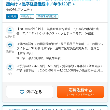
護向け＜黒字経営継続中／年休123日＞
■職務内容詳細：
経理部門のメンバーとして入社いただき、
株式会社アメニティ
・出納
正社員
転勤なし
業種未経験歓迎
・伝票処理
・支払業務
・決算帳票
【2007年の設立以来、無借金経営を継続。2,600名の体制に成
・税務
長！アメニティレンタルのストックビジネスモデルを構築】
・監査対応
仕事内容
事業のさらなる拡大を見据え、各営業所における営業体制の強化
などを担当いただきます。そのほか、総務に関する業務も行って
を図るため、このたび新たな仲間をお迎えすることとなりまし
＜勤務地詳細＞秋田営業所住所：秋田県秋田市大町1-3-8 秋田ディ
いただきます。
た。
ライトビル3F勤務地最寄駅：通町二区駅受動喫煙対策：屋内全面
※経理と総務の業務比率は7：3程度となります。
勤務地
禁煙変更の範囲：本文参照
【最寄り駅】
■業務詳細：
■当社について：
秋田駅、泉外旭川駅、羽後牛島駅
病院や介護施設に向けて、入院・入所時に必要な衣類やタオル、
当社は富士通パートナーとして特に秋田・青森・岩手で特に高い
日用品などをレンタルできる「アメニティサポートシステム」を
＜予定年収＞370万円～550万円＜賃金形態＞年俸制＜賃金内訳＞
シェアを誇り、業界としてもニーズが増え続けている成長産業で
提案する営業です。ニーズに応じて、人材派遣・紹介サービスや
年額（基本給）：2,641,608円～4,102,008円その他固定手当/月：
す。
院内売店の運営代行サービスも提案していきます。
給与
30,000円固定残業手当/月：58,200円～86,500円（固定残業時間
当社システムは全国3,000軒の調剤薬局で使用されています。
30時間0分/月）超過した時間外労働の残業手当は追加支給＜月額
当社では医療システム（電子カルテ、医療事務システムなど）、
主な営業活動は新規提案営業と既存フォローの両輪です。 社会貢
＞308,334円～458,334円（12分割）（一律手当を含む）＜昇給有
介護システム、歯科医院向けのシステムなどの販社として、ヘル
献性も高く、今後の高齢化社会において成長が見込める成長産業
無＞有＜残業手当＞有＜給与補足＞※経験・能力・前職の給与など
スケア領域におけるITシステム導入での地域貢献を行っておりま
応募依頼する
です。 また、病院や介護施設の業務軽減に貢献する事で、患者
気になる
を考慮するため上下する可能性があります・評価：年2回（4月・
す。
（エージェントサービス）
様、利用者様へのサービス向上に直結する為、大変やりがいのあ
10月/売上実績だけでなく取り組み姿勢や提案プロセスなどの定性
また自社開発製品である調剤薬局向けシステム「ElixirS」は、代
るお仕事です。
評価も重視）・年収例：370-480万円(主任/入社2-3年)⇒420-550
理店を通じて全国の調剤薬局に導入されております。
万円(係長/入社3-5年)賃金はあくまでも目安の金額であり、選考を
■キャリアアップについて：