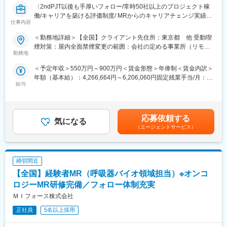
実施しており、日々の業務だけでなく中長期的な視点での相談も
〈2ndPJT以後も手厚いフォロー/常時50社以上のプロジェクト稼
可能です。また、クライアント・社内評価に基いた明確な評価制
働/キャリアを築ける評価制度/ MRからのキャリアチェンジ実績有
仕事内容
度により、キャリアや年収アップに向けた目標を定めやすい環境
り〉
です。
クライアントである製薬会社のプロジェクトに所属し、MRとして
＜勤務地詳細＞【全国】クライアント先住所：東京都 他 受動喫
■大手製薬企業でも採用～「現場力」を養うための充実した教育体
活躍していただきます。病院やクリニックの医師や医療関係者に
煙対策：屋内全面禁煙変更の範囲：会社の定める事業所（リモー
制と研修コンテンツ～
医薬品の適正使用情報や効能・効果・副作用等の情報提供を行い
勤務地
トワーク含む）
特定の製剤を持たないCSOだからこそ、当社の教育サポートは単
ます。
＜予定年収＞550万円～900万円＜賃金形態＞年俸制＜賃金内訳＞
なる知識の提供だけでなく、MRとしての現場力を培うことに比重
【同社の特徴】
年額（基本給）：4,266,664円～6,206,060円固定残業手当/月：
を置いております。
■必ず新薬メーカーのプロジェクトにアサインします
給与
102,778円～149,495円（固定残業時間30時間0分/月）超過した時
オンコロジー領域等の知識を提供するe-learningはもちろん、専門
当社は必ず新薬のプロジェクトにアサイン致します。領域、勤務
間外労働の残業手当は追加支給＜月額＞458,333円～666,666円
領域のKOLへの営業ロールプレイングの機会もあり、生き残るMR
地に関してはお気軽にご相談ください。外資、内資問わず多くの
（12分割）（一律手当を含む）＜昇給有無＞有＜残業手当＞有＜
としての営業スキルを身に着けることが可能です。
魅力的なプロジェクトを案件としていただいております。
給与補足＞■別途、外勤手当など手当支給※経験・能力などを考慮
当社の研修内容は大手製薬企業所属MR教育にも使用されておりま
オンコロジーを含め、希少疾患領域も多数ございますので、スペ
応募依頼する
気になる
の上、話し合いで決定賃金はあくまでも目安の金額であり、選考
す。
シャリスト、ゼネラリストどちらも目指すことが可能です。
（エージェントサービス）
を通じて上下する可能性があります。月給(月額)は固定手当を含め
■少数精鋭ならではの魅力～待機リスクが低いため、安心して就業
た表記です。
できる環境です～
適切なフォローを実施するために約300人のMR数を保って運営し
変更の範囲：会社の定める業務
締切間近
ており、プロジェクト終了の数か月前から面談を実施しているた
め、隙間なくアサインすることができますのでMRの成長機会を奪
【全国】経験者MR（呼吸器バイオ領域担当）※オンコ
うことは決してございません。適切なフォローが顧客である製薬
ロジーMR研修完備／フォロー体制充実
企業からの満足にもつながり、業界内でも評価されています。
ＭＩフォース株式会社
■親身なフォロー体制とキャリアを築ける評価制度
CSOは本部のバックアップ体制が何より重要です。1人のプロジ
正社員
5名以上採用
ェクトマネージャーが管理するMRは約20名程度であり、相談事
があればいつでも連絡できる距離感です。一カ月に一度の面談も