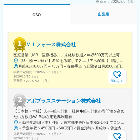
文書作成を経験できます
更新日：
2026/8/6（木）
・文書作成に際し、社内の医師や薬事の専門知識を有する者から
アドバイスを受けることできます
山梨県
CSO
・グローバルメディカルライティングのメンバーとしてグローバ
ルな環境で仕事をすることができます
【同社の魅力】
■世界100か国以上に展開・進化し続ける世界最大級CRO：
ＭＩフォース株式会社
世界最大のCROと医療データカンパニーの経営統合により、
IQVIAは世界中のどんな会社にも真似できない治験の「質」と「ス
医療営業（MR・医療機器）／未経験歓迎／年収600万円以上可
ピード」を両立する仕組みを持った企業へ進化しました。薬剤流
【U・Iターン歓迎】希望を考慮して各エリアへ配属【引越し代は会社全額負担】■本社 東京都中央区築地1-13-1 銀座松竹スクエア9F■勤務エリア：（1）北海道：北海道（2）東北：青森・秋田・岩手・山形・宮城・福島（3）関東：東京・神奈川・千葉・埼玉・茨城・栃木・群馬（4）甲信越：新潟・長野・山梨（5）東海：愛知・岐阜・三重・静岡（6）北陸：富山・石川・福井（7）近畿：大阪・京都・滋賀・奈良・和歌山・兵庫（8）中国：岡山・広島・山口・島根・鳥取（9）四国：香川・徳島・高知・愛媛（10）九州：福岡・大分・宮崎・鹿児島・熊本・佐賀・長崎・沖縄※勤務地限定～全国転勤（規定あり）の選択可能※配属エリアは希望を考慮して決定いたします。希望範囲外への転勤はありません。※変更の範囲：会社の定める事業所（リモートワーク含む）
通データと治験データの分析により、海外では治験完了までに期
月給41万6,667円～75万円＋各種手当 ☆経験者は月給60万円以上！・・・・・・■未経験者：月給41万6,667円～＋各種手当※上記には固定残業代（7万9,114円～／30時間分）を含みます。※超過分は別途全額支給いたします。◎手当を含めれば初年度から年収600万円以上も可能！・・・・・・■経験者：月給60万円～75万円＋各種手当※上記には固定残業代（11万760円～／30時間分）を含みます。※超過分は別途全額支給いたします。＜年収例＞◎初年度年収は700万円以上！◎最大年収900万円以上も目指せる♪・・・・・・＼社員の年収例／ 800万円／36歳（入社3年） 860万円／42歳（入社4年） 920万円／45歳（入社6年） ※諸手当含む
間が数か月も短縮に成功した例もあります。新しい治療法を待っ
掲載予定期間：
2026/7/27（月）
〜
ている患者様のために、これからもIQVIAは創造的な仕事に挑戦し
2026/10/25（日）
ていきます。
気になる
更新日：
2026/7/27（月）
■「働きやすい環境づくり」への取り組み：
フレキシブルスタイルワーク：働く場所はオフィスに拘らず、
アポプラスステーション株式会社
「効率的で生産性の高い業務を実施できる場所で勤務する」とい
う考え方で、より柔軟な働き方を導入しています。
【日本橋・本社】人事※給与計算・社保◆給与計算の専門性を高め
フレックスタイム制：コアタイムを設けないフレックスタイム制
たい方歓迎/WLB◎/在宅勤務制度有
を採用しています。
＜勤務地詳細＞本社住所：東京都中央区日本橋2-14-1 フロントプレイス日本橋勤務地最寄駅：各線／日本橋駅受動喫煙対策：敷地内喫煙可能場所あり変更の範囲：会社の定める事業所
＜予定年収＞450万円～600万円＜賃金形態＞月給制＜賃金内訳＞月額（基本給）：243,000円～330,300円固定残業手当/月：57,000円～77,700円（固定残業時間30時間0分/月）超過した時間外労働の残業手当は追加支給＜月給＞300,000円～408,000円（一律手当を含む）＜昇給有無＞有＜残業手当＞有＜給与補足＞※上記金額にスキル・ご経験に応じて加算する可能性がございます※給与詳細は、経験・スキルを考慮した上で決定。■昇給：年1回（4月）賃金はあくまでも目安の金額であり、選考を通じて上下する可能性があります。月給(月額)は固定手当を含めた表記です。
変更の範囲：会社の定める業務
掲載予定期間：
2026/7/27（月）
〜
2026/10/25（日）