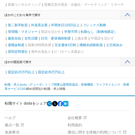
医療コンサルティング
医療広告代理店・出版社・マーケティング・リサーチ
ほかのこだわり条件で探す
第二新卒歓迎
外資系企業
年間休日120日以上
フレックス勤務
管理職・マネジャー
英語を活かす
学歴不問
転勤なし（勤務地限定）
服装自由
女性活躍
社宅・家賃補助制度
上場企業
中国語を活かす
退職金制度
残業20時間未満
完全週休2日制
職種未経験歓迎
土日祝休み
原則定時退社
海外出張あり
U・Iターン支援あり
ほかの固定給で探す
固定給25万円以上
固定給35万円以上
転職・求人doda（デューダ）トップ
関東
山梨県
医薬品・医療機器・ライフサイエンス・医療
系サービス
CSO
締め切間近の転職・求人情報
転職サイト dodaをシェア
ヘルプ
会社概要
拠点一覧
利用規約
免責事項
通信に関する情報の利用について