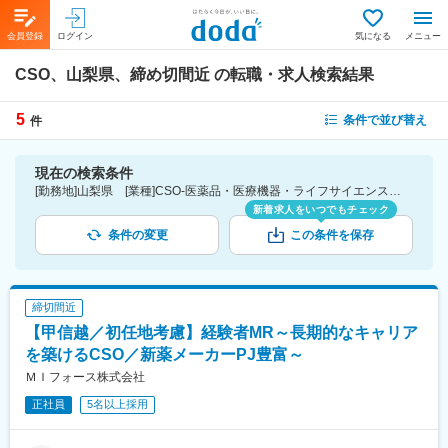
会員登録
ログイン
気になる
メニュー
CSO、山梨県、締め切間近
の転職・求人検索結果
5
条件で並び替え
件
現在の検索条件
[勤務地]山梨県 [業種]CSO-医薬品・医療機器・ライフサイエンス・医療系サービス [こだわり条件ピックアップ]締切間近
新着求人をいつでもチェック
条件の変更
この条件を保存
締切間近
【甲信越／初任地考慮】経験者MR～長期的なキャリア
を築けるCSO／新薬メーカーPJ豊富～
ＭＩフォース株式会社
正社員
5名以上採用