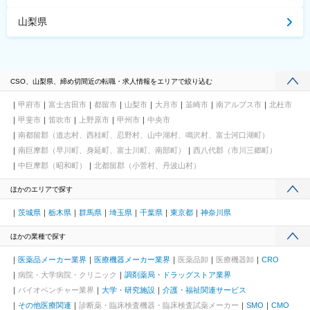
山梨県
CSO、山梨県、締め切間近の転職・求人情報をエリアで絞り込む
甲府市
富士吉田市
都留市
山梨市
大月市
韮崎市
南アルプス市
北杜市
甲斐市
笛吹市
上野原市
甲州市
中央市
南都留郡（道志村、西桂町、忍野村、山中湖村、鳴沢村、富士河口湖町）
南巨摩郡（早川町、身延町、富士川町、南部町）
西八代郡（市川三郷町）
中巨摩郡（昭和町）
北都留郡（小菅村、丹波山村）
ほかのエリアで探す
茨城県
栃木県
群馬県
埼玉県
千葉県
東京都
神奈川県
ほかの業種で探す
医薬品メーカー業界
医療機器メーカー業界
医薬品卸
医療機器卸
CRO
病院・大学病院・クリニック
調剤薬局・ドラッグストア業界
バイオベンチャー業界
大学・研究施設
介護・福祉関連サービス
その他医療関連
診断薬・臨床検査機器・臨床検査試薬メーカー
SMO
CMO