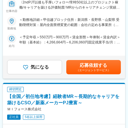
〈2ndPJT以後も手厚いフォロー/常時50社以上のプロジェクト稼
働/キャリアを築ける評価制度/ MRからのキャリアチェンジ実績有
仕事内容
り〉
クライアントである製薬会社のプロジェクトに所属し、MRとして
＜勤務地詳細＞甲信越ブロック住所：新潟県・長野県・山梨県 受
活躍していただきます。病院やクリニックの医師や医療関係者に
動喫煙対策：屋内全面禁煙変更の範囲：会社の定める事業所（リ
医薬品の適正使用情報や効能・効果・副作用等の情報提供を行い
勤務地
モートワーク含む）
ます。
＜予定年収＞550万円～900万円＜賃金形態＞年俸制＜賃金内訳＞
【同社の特徴】
年額（基本給）：4,266,664円～6,206,060円固定残業手当/月：
■必ず新薬メーカーのプロジェクトにアサインします
給与
102,778円～149,495円（固定残業時間30時間0分/月）超過した時
当社は必ず新薬のプロジェクトにアサイン致します。領域、勤務
間外労働の残業手当は追加支給＜月額＞458,333円～666,666円
地に関してはお気軽にご相談ください。外資、内資問わず多くの
（12分割）（一律手当を含む）＜昇給有無＞有＜残業手当＞有＜
魅力的なプロジェクトを案件としていただいております。
給与補足＞■別途、外勤手当など手当支給※経験・能力などを考慮
オンコロジーを含め、希少疾患領域も多数ございますので、スペ
応募依頼する
気になる
の上、話し合いで決定賃金はあくまでも目安の金額であり、選考
シャリスト、ゼネラリストどちらも目指すことが可能です。
（エージェントサービス）
を通じて上下する可能性があります。月給(月額)は固定手当を含め
■少数精鋭ならではの魅力～待機リスクが低いため、安心して就業
た表記です。
できる環境です～
適切なフォローを実施するために約300人のMR数を保って運営し
締切間近
ており、プロジェクト終了の数か月前から面談を実施しているた
め、隙間なくアサインすることができますのでMRの成長機会を奪
【全国／初任地考慮】経験者MR～長期的なキャリアを
うことは決してございません。適切なフォローが顧客である製薬
築けるCSO／新薬メーカーPJ豊富～
企業からの満足にもつながり、業界内でも評価されています。
ＭＩフォース株式会社
■親身なフォロー体制とキャリアを築ける評価制度
CSOは本部のバックアップ体制が何より重要です。1人のプロジ
正社員
5名以上採用
ェクトマネージャーが管理するMRは約20名程度であり、相談事
があればいつでも連絡できる距離感です。一カ月に一度の面談も