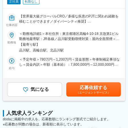
正社員
転勤なし
文書作成に際し、社内の医師や薬事の専門知識を有する者からア
ドバイスを受けることできます
グローバルメディカルライティングのメンバーとしてグローバル
【世界最大級グローバルCRO／多様な疾患のPJTに関われ経験を
な環境で仕事をすることができます
積むことができます／ダイバーシティ推奨】
仕事内容
Medical Writing部門では、国内外の製薬会社・ベンチャー企業等
【同社の魅力】
から、幅広い治療分野の業務を受託しているため、様々な文書作
■世界100か国以上に展開・進化し続ける世界最大級CRO：
＜勤務地詳細1＞本社住所：東京都港区高輪4-10-18 京急第1ビル
成に携わり、非常に多くの経験をすることができます。また、社
世界最大のCROと医療データカンパニーの経営統合により、
勤務地最寄駅：JR各線／品川駅受動喫煙対策：屋内全面禁煙＜勤
内の教育システムも充実しており、新規案件に対して専門的なア
勤務地
IQVIAは世界中のどんな会社にも真似できない治験の「質」と「ス
務地詳細2＞全国住所：全国 ※希望勤務地はアドバイザーにお伝
【最寄り駅】
プローチが可能な体制になっています。
ピード」を両立する仕組みを持った企業へ進化しました。薬剤流
えください。 受動喫煙対策：屋内全面禁煙変更の範囲：会社の定
品川駅、高輪台駅、北品川駅
通データと治験データの分析により、海外では治験完了までに期
める事業所
■仕事内容：
間が数か月も短縮に成功した例もあります。新しい治療法を待っ
＜予定年収＞780万円～1,200万円＜賃金形態＞年俸制補足事項な
リード・メディカル・ライターとして次のような業務をお任せし
ている患者様のために、これからもIQVIAは創造的な仕事に挑戦し
し＜賃金内訳＞年額（基本給）：7,800,000円～12,000,000円＜
ます。
給与
ていきます。
月額＞650,000円～1,000,000円（12分割）＜昇給有無＞有＜残業
・臨床試験関連文書（治験実施計画書、治験総括報告書、コモン
手当＞無＜給与補足＞上記給与は業績賞与込みの想定年収です。
テクニカルドキュメント）の作成およびレビュー業務
■「働きやすい環境づくり」への取り組み：
詳細は経験・能力・資格等考慮し、同社規程に則して決定しま
・グローバル試験の治験実施計画書に対して日本要件を満たすた
フレキシブルスタイルワーク：働く場所はオフィスに拘らず、
す。■昇給：年1回■業績賞与：年1回賃金はあくまでも目安の金額
応募依頼する
めの修正版の作成およびレビュー業務・臨床研究・PMS関連文書
気になる
「効率的で生産性の高い業務を実施できる場所で勤務する」とい
であり、選考を通じて上下する可能性があります。月給(月額)は固
（エージェントサービス）
（実施計画書、安全性定期報告書、論文など）の作成およびレビ
う考え方で、より柔軟な働き方を導入しています。
定手当を含めた表記です。
ュー業務
フレックスタイム制：コアタイムを設けないフレックスタイム制
・プロジェクトの進捗管理、人員管理、予実管理、顧客対応
を採用しています。
・後輩スタッフの指導、他
人気求人ランキング
変更の範囲：会社の定める業務
dodaに掲載中の求人を、応募数順にランキング形式でご紹介します。
■仕事の魅力：
※応募数が同数の場合は、新着順に表示しています。
・医薬品、医療機器、再生医療等幅広い分野の開発品目に関する