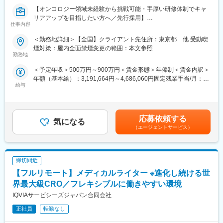
実施しており、日々の業務だけでなく中長期的な視点での相談も
【オンコロジー領域未経験から挑戦可能・手厚い研修体制でキャ
可能です。また、クライアント・社内評価に基いた明確な評価制
リアアップを目指したい方へ／先行採用】
仕事内容
度により、キャリアや年収アップに向けた目標を定めやすい環境
です。
■職務内容／入社後の流れ：
＜勤務地詳細＞【全国】クライアント先住所：東京都 他 受動喫
■大手製薬企業でも採用～「現場力」を養うための充実した教育体
オンコロジー領域専任又はオンコロジー領域製剤を取り扱うプロ
煙対策：屋内全面禁煙変更の範囲：本文参照
制と研修コンテンツ～
ジェクトでのMRとしてご活躍いただきます。入社後は下記のよう
勤務地
特定の製剤を持たないCSOだからこそ、当社の教育サポートは単
な流れで進みます。
＜予定年収＞500万円～900万円＜賃金形態＞年俸制＜賃金内訳＞
なる知識の提供だけでなく、MRとしての現場力を培うことに比重
【変更の範囲：会社の定める業務】
年額（基本給）：3,191,664円～4,686,060円固定残業手当/月：
を置いております。
給与
102,778円～149,495円（固定残業時間30時間0分/月）超過した時
オンコロジー領域等の知識を提供するe-learningはもちろん、専門
（1）入社後、e-ラーニングなどで約2カ月の弊社オンコロジー研
間外労働の残業手当は追加支給＜月額＞368,750円～540,000円
領域のKOLへの営業ロールプレイングの機会もあり、生き残るMR
修を受講
（12分割）（一律手当を含む）＜昇給有無＞有＜残業手当＞有＜
としての営業スキルを身に着けることが可能です。
（2）研修修了時、社内認定の試験を受験
給与補足＞■別途、外勤手当など手当支給※経験・能力などを考慮
当社の研修内容は大手製薬企業所属MR教育にも使用されておりま
（3）試験合格者はオンコロジー領域のプロジェクト配属、不合格
応募依頼する
気になる
の上、話し合いで決定賃金はあくまでも目安の金額であり、選考
す。
の場合、他プロジェクトへの配属を予定
（エージェントサービス）
を通じて上下する可能性があります。月給(月額)は固定手当を含め
※他プロジェクトへ配属となった方も継続的にオンコロジーの研
た表記です。
修、学習をおこない、将来オンコロジーMRを目指すことが可能で
す。
変更の範囲：会社の定める業務
締切間近
【当社の特徴】
【フルリモート】メディカルライター ※進化し続ける世
■新薬メーカーのプロジェクトにアサイン（配属）
界最大級CRO／フレキシブルに働きやすい環境
領域、勤務地に関してはお気軽にご相談ください。外資、内資問
IQVIAサービシーズジャパン合同会社
わず多くの魅力的なプロジェクトを案件としていただいておりま
す。
正社員
転勤なし