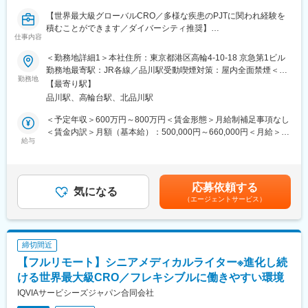
■適切な人数規模を保った運営方針：
適切なフォローを実施するために約300人のMR数を保って運営し
【世界最大級グローバルCRO／多様な疾患のPJTに関われ経験を
ており、プロジェクト終了の数か月前から面談を実施しているた
積むことができます／ダイバーシティ推奨】
仕事内容
め、隙間なくアサインすることができますのでMRの成長機会を奪
メディカルライター（担当者）として次のような業務をお任せし
うことは決してございません。適切なフォローが顧客である製薬
ます。
＜勤務地詳細1＞本社住所：東京都港区高輪4-10-18 京急第1ビル
企業からの満足にもつながり、業界内でも評価されています。
■仕事内容：
勤務地最寄駅：JR各線／品川駅受動喫煙対策：屋内全面禁煙＜勤
・臨床試験関連文書（治験実施計画書、治験総括報告書、コモン
勤務地
務地詳細2＞全国住所：全国 ※希望勤務地はアドバイザーにお伝
【最寄り駅】
■大手製薬企業でも採用される研修コンテンツと手厚い教育体制：
テクニカルドキュメント等）の作成
えください。 受動喫煙対策：屋内全面禁煙変更の範囲：会社の定
品川駅、高輪台駅、北品川駅
特定の製剤を持たないCSOだからこそ、当社の教育サポートは単
・グローバル試験の治験実施計画書に対して日本要件を満たすた
める事業所
なる知識の提供だけでなく、MRとしての現場力を培うことに比重
めの修正版の作成
＜予定年収＞600万円～800万円＜賃金形態＞月給制補足事項なし
を置いております。
・製造販売後調査関連文書（安全性定期報告、再審査申請資料
＜賃金内訳＞月額（基本給）：500,000円～660,000円＜月給＞
オンコロジー領域等の知識を提供するe-learningはもちろん、専門
等）の作成
給与
500,000円～660,000円＜昇給有無＞有＜残業手当＞有＜給与補足
領域のKOLへの営業ロールプレイングの機会もあり、生き残るMR
・臨床研究報告書・論文の作成
＞上記給与は業績賞与込みの想定年収です。詳細は経験・能力・
としての営業スキルを身に着けることが可能です。また、一部で
・各種文書のQC 他
資格等考慮し、同社規程に則して決定します。■昇給：年1回■業
は当社の研修内容が大手製薬企業所属MR教育にも使用されており
績賞与：年1回賃金はあくまでも目安の金額であり、選考を通じて
応募依頼する
ます。
■組織について
気になる
上下する可能性があります。月給(月額)は固定手当を含めた表記で
（エージェントサービス）
Medical Writing部門では、国内外の製薬会社・ベンチャー企業等
す。
から、幅広い治療分野の業務を受託しているため、様々な文書作
成に携わり、非常に多くの経験をすることができます。また、社
変更の範囲：本文参照
内の教育システムも充実しており、新規案件に対して専門的なア
締切間近
プローチが可能な体制になっています。
【フルリモート】シニアメディカルライター※進化し続
■仕事の魅力：
ける世界最大級CRO／フレキシブルに働きやすい環境
医薬品、医療機器、再生医療等幅広い分野の開発品目に関する文
IQVIAサービシーズジャパン合同会社
書作成を経験できます