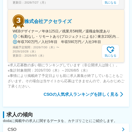
気になる
更新日：
2026/7/27（月）
株式会社アクセライズ
WEBデザイナー／年休125日／残業月5時間／退職金制度あり
◇転勤なし・リモートあり(プロジェクトによる)◇東京23区内を中心としたプロジェクト先▽勤務エリア・東京都内を中心とした一都三県・東京23区内のプロジェクトが中心・プロジェクトによりリモートワークあり・千葉、埼玉、神奈川にも案件あり。強制はなし。■東京本社／東京都千代田区神田小川町1-5-1 神田御幸ビル8F
年収700万円／入社5年目 年収590万円／入社3年目
掲載予定期間：
2026/7/30（木）
〜
2026/10/28（水）
気になる
更新日：
2026/8/5（水）
※求人応募数の多い順にランキングしています（非公開求人は除く）。
※集計対象期間：2026/7/30（木）～2026/8/5（水）
※事情により掲載終了予定日よりも前に求人募集が終了していることもご
ざいます。その場合は当サイトから応募はできませんので、あらかじめご
了承ください。
CSO
の人気求人ランキングを詳しく見る
求人の傾向
dodaに掲載中の求人に関するデータを、カテゴリごとにご紹介します。
CSO