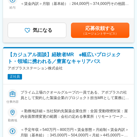
どプロジェクトは多岐に渡りますので、今までの経験を活かせる
＜賃金内訳＞月額（基本給）：264,000円～374,000円その他固定
(1)シミックグループの安定性とシナジー効果…安定した財務基盤
環境が整っています。
給与
手当/月：36,000円～51,000円＜月給＞300,000円～425,000円＜
はもちろん、シミックグループは多数の製薬企業との取引、充実
(3)多様なキャリアパス：
昇給有無＞有＜残業手当＞無＜給与補足＞■上記年収には、社宅
した顧客基盤・情報量を有します。
MRとしてのキャリアアップはもちろん、キャリアチャレンジ制度
(当社負担分)と日当が含まれます。■社用車貸与と共にガソリン代
(2)MR認定、充実の研修制度…MRセンターが定める6科目300時
を用いてMRを支えるSV職へのキャリアチェンジや、キャリアビ
を全額支給 ■賞与年2回（昨年度実績4.2ヶ月）、報酬改定年1回賃
間、クライアントによる製品研修、独自の継続研修年間合計40時
応募依頼する
ジョンアンケート制度を用いて人事・リクルートスタッフ・研修
気になる
金はあくまでも目安の金額であり、選考を通じて上下する可能性
間以上など、社員育成に多大な投資をしています。
（エージェントサービス）
スタッフへの挑戦もできる環境が整っています。実際にこちらの
があります。月給(月額)は固定手当を含めた表記です。
(3)業界トップクラスの手当…貸上社宅制度（転勤の有無に関わら
制度を活用し、キャリアチェンジした社員も多数います。
ず家賃の60%を会社負担。持家からの通勤者等一部を除く)、外勤
日当1500円/日、3年以上勤務の方は退職金支給、各種保養所、社
変更の範囲：会社の定める業務
【カジュアル面談】経験者MR ※幅広いプロジェク
用車貸与と共にガソリン代を全額支給、勤務地の優遇など社員を
長期的に大切にする考えがあります。
ト・領域に携われる／豊富なキャリアパス
(4)豊富なキャリアパス…MRとしてキャリアを積みたい方、専門
アポプラスステーション株式会社
性をより高めたい方は専門領域のMR、今後の規模拡大を目指して
いる同社だからこそ叶うマネジメント・管理職、専門性をさらに
正社員
高めたい方は製薬企業向けの法人営業、教育研修、事業企画など
があります。また、シミックグループのグループ内でのキャリア
プライム上場のクオールグループの一員である、アポプラスの社
チェンジも可能です。
員として契約した製薬企業のプロジェクト担当MRとして業務に従
(5)業界トップクラスの成長率…売上高、MR人数とも順調に拡大
仕事内容
事していただきます。内資・外資の新薬メーカー、ジェネリック
を続けています。CSO事業を本格化したのが2007年と後発なが
メーカーなどプロジェクトは多岐に渡りますので、今までの経験
ら、業界平均成長率（5.7％※）を大きく上回って（17.8%）成長
＜勤務地詳細＞当社契約先製薬企業住所：全国 受動喫煙対策：屋
を活かせる環境が整っています。
を続けています。
内全面禁煙変更の範囲：会社の定める事業所（リモートワーク含
■営業スタイル：担当エリアの医療機関（開業医、病院）を訪問し
勤務地
む）
て、医師、薬剤師に課題解決するための医薬品情報を提供、副作
変更の範囲：会社の定める業務
＜予定年収＞540万円～800万円＜賃金形態＞月給制＜賃金内訳＞
用情報を収集を行っていただきます。
月額（基本給）：345,000円～504,000円＜月給＞445,000円～
・新薬のプロモーション