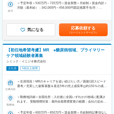
て、医師、薬剤師に課題解決するための医薬品情報を提供、副作
＜予定年収＞530万円～720万円＜賃金形態＞月給制＜賃金内訳＞
整備しています。
用情報を収集を行っていただきます。
月額（基本給）：342,000円～456,000円固定残業手当/月：
・新薬のプロモーション
給与
100,000円～144,000円（固定残業時間40時間0分/月）超過した時
<応募対象>
・長期収載品の市場拡大
間外労働の残業手当は追加支給＜月給＞442,000円～600,000円
8月1日～10月1日の間にご入社が可能な経験MR
・ジェネリック医薬品のプロモーション
（一律手当を含む）＜昇給有無＞有＜残業手当＞有＜給与補足＞※
※必須条件は、有効期限内のMR認定証保持及び普通自動車運転免
※1プロジェクトを約2年程度担当します。
上記は日当、社宅制度（会社負担額24万）、単身赴任手当、入社
許保持(違反累積3点以下)
応募依頼する
※プロジェクトマネージャー、スーパーバイザー(SV)より、日々の
気になる
一時金（初年度のみ）込みの金額を記載しています。※能力・前給
（エージェントサービス）
活動についてフォローを受けられる環境です。全国にSVを配置
などを考慮し、規定により決定します。昇給：年1回賃金はあくま
【IQVIAサービシーズジャパンについて】
し、素早くフォローができる体制をとっています。
でも目安の金額であり、選考を通じて上下する可能性がありま
・世界100以上の国と地域／8万人の社員が、医薬品の臨床開発～
す。月給(月額)は固定手当を含めた表記です。
プロモーションに携わり、市場を流通するほぼすべての医薬品に
■当社の魅力：
関与しています
【初任地希望考慮】MR ※糖尿病領域、プライマリー
(1)充実した教育体制：
・日本においても業界トップシェアを誇り、常時100以上のPJが
ケア領域経験者募集
APS COLLEGE（社内研修制度）：配属先で携わっている領域以
稼働しています
外に、自身が目標に向けた計画を立て研修を受講できます。まず
シミック・イニジオ株式会社
慢性疾患など幅広い知識を身に着けていただき、基盤が整った後
正社員
5名以上採用
専門領域プログラムにチャレンジできます。本プログラムでは集
変更の範囲：会社の定める業務
合研修（症例検討など）のほか、学会聴講、専門医とのロープレ
試験など、個人の自己学習だけでは身に着けることが難しい深い
＜生涯現役！MRのキャリアを追い続けたい方／面接1回スピード
知見を身に着けることが可能です。また、取得した知識が発揮で
選考／充実した顧客基盤＆直近5年の売上成長率は約150％の成長
きるプロジェクトに配属できるよう、全社でバックアップしてい
仕事内容
企業＞
ます。
＜勤務地詳細＞全国住所：入社後に全国いずれかの地域に配属さ
(2)トップクラスの契約メーカー数：同業他社と比較しても、多く
■職務概要：
れます。 受動喫煙対策：屋内全面禁煙変更の範囲：会社の定める
のプロジェクト数があり、様々なご経験を活かしていただくこと
配属先メーカーにおいてMR活動に従事いただきます。
勤務地
事業所
が可能です。20代～60代までの幅広い年代のMRの方が活躍され
ています。内資・外資の新薬メーカー、ジェネリックメーカーな
＜予定年収＞600万円～850万円＜賃金形態＞月給制特記事項なし
■特徴と魅力：