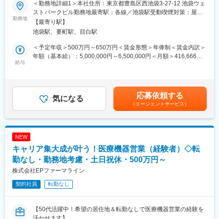
＜勤務地詳細1＞本社住所：東京都豊島区西池袋3-27-12 池袋ウェ
■家族も安心な手厚い福利厚生
■募集概要：
ストパークビル勤務地最寄駅：各線／池袋駅受動喫煙対策：屋内
社員がワークライフバランスをとりながらパフォーマンスを発揮
EPファーマラインは「CSO業界」の中でも医療機器業界に特化し
勤務地
全面禁煙＜勤務地詳細2＞全国勤務(希望勤務地考慮)住所：全国に
【最寄り駅】
できる制度があります。社員と社員のご家族が安心し、仕事もプ
た事業を展開している、国内でも数少ない大手企業です！現在医
営業所がございます。配属先は入社後に確定します。希望勤務地
池袋駅、要町駅、目白駅
ライベートも充実して活躍できるよう、福利厚生制度を整備して
療業界での営業経験をお持ちの方を対象に、医療機器の営業担当
がある場合はご相談ください。 受動喫煙対策：その他（顧客先に
います。
を募集しております。
より異なります。）変更の範囲：会社の定める事業所
＜予定年収＞500万円～650万円＜賃金形態＞年俸制＜賃金内訳＞
特に転勤を伴うことのあるMR職については、CSO業界トップク
当社では大手メーカーの案件を数多く保有しており、カテーテ
年額（基本給）：5,000,000円～6,500,000円＜月額＞416,666円
ラスの借り上げ社宅制度や単身赴任のサポート制度を導入し、そ
ル、検査機器、電子カルテ、中には医療系Saas製品など幅広いア
給与
～541,666円（12分割）＜昇給有無＞有＜残業手当＞有賃金はあ
の利用率も高水準となっています。
サイン先の中から面談を積み重ね、あなたの希望するキャリアや
くまでも目安の金額であり、選考を通じて上下する可能性があり
働き方、勤務場所に最も適したご提案をさせていただきます！
ます。月給(月額)は固定手当を含めた表記です。
■社内認定資格制度
医療業界内でのキャリアアップを考えている方、メーカーへの転
応募依頼する
製薬企業での開発パイプラインの変化にともない、当社において
職を視野に入れている方等、全力でサポートいたしますので是非
気になる
はオンコロジーをはじめスペシャリティ領域のプロジェクトが増
（エージェントサービス）
ご応募ください！
加しています。またスペシャリティ領域については社員の関心も
※未経験の方も募集を行っておりますので、お気軽にご相談くださ
高く、これに応えるべく専門性の高い人財を育成するための社内
い
認定資格制度を設けています。現在はオンコロジー分野で「血液
NEW
がん」と「固形がん」の2つのコースが展開されています。
【EPファーマラインでキャリアを築くメリット】
キャリア集大成が叶う！医療機器営業（経験者）◇転
■優良案件多数／メーカー転籍を支援
他社では見かけないような大手メーカーの案件や最先端製品の案
勤なし・勤務地考慮・土日祝休・500万円～
件を保有しています。また原則、将来的にクライアント先への転
株式会社EPファーマライン
籍も視野に入れた内容で案件を受注しています。(＝将来的に医療
契約社員
転勤なし
機器メーカーの正規社員としての勤務が可能) これを可能にして
いる背景としては、比較的少数規模を保って運営を行っているか
らこそマネージャーの目が行き届く環境を整えることができ、顧
【50代活躍中！希望の居住地＆転勤なしで医療機器営業の経験を
客からの信頼が厚いためです。
活かせます】