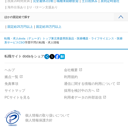
残業20時間未満
完全週休2日制
職種未経験歓迎
土日祝休み
原則定時退社
海外出張あり
U・Iターン支援あり
ほかの固定給で探す
固定給25万円以上
固定給35万円以上
転職・求人doda（デューダ）トップ
東北
青森県
医薬品・医療機器・ライフサイエンス・医療
系サービス
CSO
学歴不問の転職・求人情報
転職サイト dodaをシェア
ヘルプ
会社概要
拠点一覧
利用規約
免責事項
通信に関する情報の利用について
サイトマップ
採用を検討中の方へ
PCサイトを見る
利用者データの外部送信
個人情報の取り扱いについて
個人情報保護方針