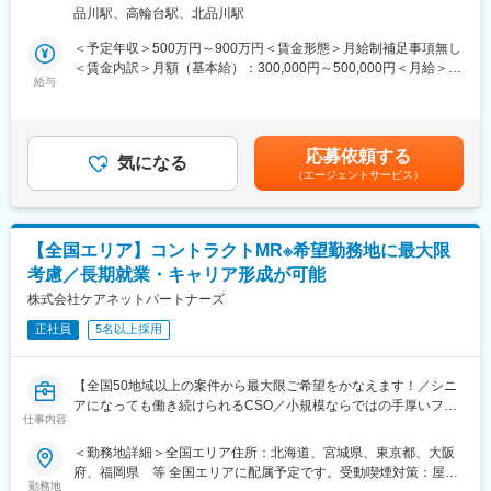
ネス拡大に貢献していただきます。
や面談のほか、必要に応じて素早くバックアップに入るなど、MR
＞本社住所：東京都港区高輪4-10-18 京急第1ビル勤務地最寄駅：
品川駅、高輪台駅、北品川駅
具体的なプロジェクトは選考の過程でお伝えいたしますので、是
として結果を出せるように万全のサポート体制を整えています。
JR各線／品川駅受動喫煙対策：屋内全面禁煙変更の範囲：会社の
非お気軽にご応募くださいませ！
(3)豊富なプロジェクト数、50社を超える多数の取引メーカー：同
定める事業所
＜予定年収＞500万円～900万円＜賃金形態＞月給制補足事項無し
業他社と比較しても、多くのプロジェクト数があり、様々なご経
＜賃金内訳＞月額（基本給）：300,000円～500,000円＜月給＞
【IQVIAサービシーズジャパンについて】
験を活かしていただくことが可能です。20代～60代までの幅広い
給与
300,000円～500,000円＜昇給有無＞有＜残業手当＞無＜給与補足
・世界100以上の国と地域／8万人の社員が、医薬品の臨床開発～
年代のMRの方が活躍されています。
＞【残業手当について】管理監督者の承認の上、研究会、顧客と
プロモーションに携わり、市場を流通するほぼすべての医薬品に
■中途入社社員の年収例：
の会議等が発生する場合、別途残業手当支給する。【補足】プロ
関与しています
・入社3年目（MR経験者）28歳：642万（月給＋日当＋住宅手
ジェクト稼働手当(35,000円)、外勤日当（1日1,500円／外勤3.5時
応募依頼する
・日本においても業界トップシェアを誇り、常時100以上のPJが
当）
気になる
間以上）■変動賞与制（6月・12月・3月）※平均実績6ヶ月分■イン
（エージェントサービス）
稼働しています
・入社5年目（MR経験者）33歳：712万（月給＋日当＋住宅手
センティブ：3月（対象者）賃金はあくまでも目安の金額であり、
当）
選考を通じて上下する可能性があります。月給(月額)は固定手当を
変更の範囲：会社の定める業務
含めた表記です。
変更の範囲：会社の定める業務
【全国エリア】コントラクトMR※希望勤務地に最大限
考慮／長期就業・キャリア形成が可能
株式会社ケアネットパートナーズ
正社員
5名以上採用
【全国50地域以上の案件から最大限ご希望をかなえます！／シニ
アになっても働き続けられるCSO／小規模ならではの手厚いフォ
仕事内容
ロー】
＜勤務地詳細＞全国エリア住所：北海道、宮城県、東京都、大阪
■業務内容：
府、福岡県 等 全国エリアに配属予定です。受動喫煙対策：屋内
コントラクトMRとして大手製薬会社（国内／外資）のPJTへの配
勤務地