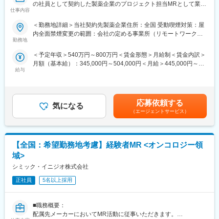
手当もアップします。つまり、やりがいや努力がきちんと報われ
の社員として契約した製薬企業のプロジェクト担当MRとして業務
仕事内容
る報酬制度になっています。
に従事していただきます。内資・外資の新薬メーカー、ジェネリ
ックメーカーなどプロジェクトは多岐に渡りますので、今までの
＜勤務地詳細＞当社契約先製薬企業住所：全国 受動喫煙対策：屋
【キャリアパス】
経験を活かせる環境が整っています。
内全面禁煙変更の範囲：会社の定める事業所（リモートワーク含
入社後は希望や経験に応じたプロジェクトに配属します。メーカ
■営業スタイル：担当エリアの医療機関（開業医、病院）を訪問し
勤務地
む）
ーからオファーを受けた場合、メーカーに転籍することも可能で
て、医師、薬剤師に課題解決するための医薬品情報を提供、副作
＜予定年収＞540万円～800万円＜賃金形態＞月給制＜賃金内訳＞
す。オファーや延長依頼があったとしても、別のプロジェクトに
用情報を収集を行っていただきます。
月額（基本給）：345,000円～504,000円＜月給＞445,000円～
チャレンジしたい場合は断ることもできます。また、定期的な面
・新薬のプロモーション
給与
654,000円（一律手当を含む）＜昇給有無＞有＜残業手当＞有＜
談を通じて、その時々に応じたプロジェクトを提示するなどフレ
・長期収載品の市場拡大
給与補足＞※別途営業日当有（年間約40万円／1日2000円／4時間
キシブルにキャリアが形成できます。その他、本社部門（マネー
・ジェネリック医薬品のプロモーション
以上外勤の場合）※能力・前給などを考慮し、規定により決定しま
ジャー、研修部門など）への道もあります。
※1プロジェクトを約2年程度担当します。
す。※その他の手当は「待遇・福利厚生」欄をご参照ください。昇
※プロジェクトマネージャー、スーパーバイザー(SV)より、日々の
応募依頼する
気になる
給：年1回★頑張りに応じて年収UP★赴任先の評価次第で大幅に
【業務内容】
活動についてフォローを受けられる環境です。全国にSVを配置
（エージェントサービス）
年収をUPできます。（年2回業績給改定）賃金はあくまでも目安
大手製薬会社などを中心としたクライアントのプロジェクトへの
し、素早くフォローができる体制をとっています。
の金額であり、選考を通じて上下する可能性があります。月給(月
配属です。担当エリアの医療機関（開業医、病院）を訪問して、
■組織：約600名のコントラクトMRが在籍しています。社長をは
額)は固定手当を含めた表記です。
医師、薬剤師に課題解決するための医薬品情報を提供、副作用情
じめ、役員クラスが元MR出身のためMRのキャリアや育成、長期
報の収集を行っていただきます。
【全国：希望勤務地考慮】経験者MR <オンコロジー領
就業について力を入れている企業です。
■特徴：
域>
《具体的には...》
(1)充実した教育体制：
シミック・イニジオ株式会社
■新薬のプロモーション
・製品研修（約2週間～2ヶ月、プロジェクトによる）：入社オリ
■長期収載品の市場拡大
エンテーション後に配属先プロジェクトの製薬メーカーにて製品
正社員
5名以上採用
■ジェネリック医薬品のプロモーション
研修を受けていただきます。
※プロジェクトの状況によっては、選考保留（ご紹介できるプロジ
・継続教育：入社時に配属先の製薬会社で行なわれますが、その
ェクトが出るまで保留）となる場合もございますのであらかじめ
■職務概要：
他、横断研修、eラーニングの研修等も受けることが可能です。
ご認識の程よろしくお願いします※
配属先メーカーにおいてMR活動に従事いただきます。
・オンコロジー専門MR育成プログラム、IBD専門育成プログラ