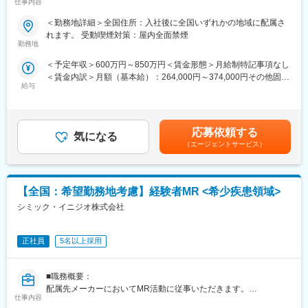
仕事内容
ム、CNS専門育成プログラムなどがあり、専門領域MRの育成も
変更の範囲：会社の定める業務
■新薬プロジェクト95％超／常時60以上のプロジェクトが稼働
しています。
＜勤務地詳細＞全国住所：入社後に全国いずれかの地域に配属さ
プロジェクトの数やバリエーションはキャリア形成に直結するた
(2)プロジェクトマネジメント体制：プロジェクトマネージャー、
れます。 受動喫煙対策：屋内全面禁煙
め、CSOでの転職を考えるうえで重要なポイントです。
スーパーバイザーが日々の活動をフォローします。定期的な連絡
勤務地
シミック・イニジオのCSO事業においては外資・内資の割合、企
や面談のほか、必要に応じて素早くバックアップに入るなど、MR
＜予定年収＞600万円～850万円＜賃金形態＞月給制特記事項なし
業規模、製品領域などのバランスを考慮しながら、常時60以上の
として結果を出せるように万全のサポート体制を整えています。
＜賃金内訳＞月額（基本給）：264,000円～374,000円その他固定
プロジェクトが稼働しています。
(3)豊富なプロジェクト数、50社を超える多数の取引メーカー：同
給与
手当/月：36,000円～51,000円＜月給＞300,000円～425,000円＜
プロジェクト人数が100名を超える大規模なプロジェクトや、日
業他社と比較しても、多くのプロジェクト数があり、様々なご経
昇給有無＞有＜残業手当＞無＜給与補足＞■上記年収には、社宅
本市場への新規参入する企業のプロジェクトなど、規模やミッシ
験を活かしていただくことが可能です。20代～60代までの幅広い
(当社負担分)と日当が含まれます。■社用車貸与と共にガソリン代
ョンも多様です。
年代のMRの方が活躍されています。
を全額支給 ■賞与年2回（昨年度実績4.2ヶ月）、報酬改定年1回■
■中途入社社員の年収例：
応募依頼する
気になる
全国勤務が可能な方は、初回給与時に30万円の一時金を支給賃金
■年齢も経験も多様な人財が活躍
・入社3年目（MR経験者）28歳：642万（月給＋日当＋住宅手
（エージェントサービス）
はあくまでも目安の金額であり、選考を通じて上下する可能性が
シミック・イニジオはほぼ全員が中途採用です。それぞれ異なる
当）
あります。月給(月額)は固定手当を含めた表記です。
バックグラウンドを持ち、その経験を活かして活動しています。
・入社5年目（MR経験者）33歳：712万（月給＋日当＋住宅手
社員の年齢分布も幅広く、20代～60代まで在籍しています。社員
当）
【全国：希望勤務地考慮】経験者MR <希少疾患領域>
の経験の多様性は、変革期にある製薬業界にあって、私たちの事
業を支える重要な要素です。
変更の範囲：会社の定める業務
シミック・イニジオ株式会社
■人財育成への積極投資
シミック・イニジオにとってサービス品質の源泉となるのは人財
正社員
5名以上採用
です。
そのため人財育成・能力開発は重要施策と位置づけ、積極的な投
■職務概要：
資を行っています。自己成長意欲を尊重し、業務直結の研修だけ
配属先メーカーにおいてMR活動に従事いただきます。
でなく、変化する時代に対応するビジネススキル習得も含め階層
仕事内容
ごとにプログラムを展開し、会社全体の価値を高める取り組みを