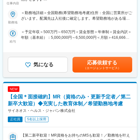
仕事内容
■入社後も強力なバックアップが受けられます！
【はじめに】
CSOは本部のバックアップ体制が何より重要です。1人のプロジ
＜勤務地詳細＞全国勤務(希望勤務地考慮)住所：全国に営業所がご
大手CSO、EPファーマラインでは医療機器営業においてベテラン
ェクトマネージャーが管理する営業は約20名程度であり、相談事
ざいます。配属先は入社後に確定します。希望勤務地がある場合
の方を募集いたします！
勤務地
があればいつでも連絡できる距離感です。1～2カ月に一度の面談
はご相談ください。 受動喫煙対策：その他（顧客先により異なり
契約社員採用となるため、今までの全国転勤から解放された働き
も実施しており、日々の業務だけでなく中長期的な視点での相談
ます。）変更の範囲：会社の定める事業所
＜予定年収＞500万円～650万円＜賃金形態＞年俸制＜賃金内訳＞
方が可能です。
も可能です。また、クライアント・社内評価に基いた明確な評価
年額（基本給）：5,000,000円～6,500,000円＜月額＞416,666円
主に医療機器メーカーを早期退職したメンバー、介護などで短期
制度により、キャリアや年収アップに向けた目標を定めやすい環
給与
～541,666円（12分割）＜昇給有無＞有＜残業手当＞有賃金はあ
間医療現場を離れていた方が現在活躍をしています。
境です。
くまでも目安の金額であり、選考を通じて上下する可能性があり
※別途正社員募集も行っております(転勤あり)ので、ご要望がござ
ます。月給(月額)は固定手当を含めた表記です。
いましたらお申し付けください！
■基本的に稼働率は100%：常時、待機期間が発生することが無い
応募依頼する
よう隙間なくアサインをしています。これも比較的少数規模に抑
気になる
【業務内容】
えて運営を行っているからこそ実現ができていることであり、強
（エージェントサービス）
入社後は配属前研修を受けたのち、当社クライアントである医療
みの部分です。
機器メーカーへ配属されます。
行っていただくお仕事は、医療機器メーカーとして製品のシェア
変更の範囲：会社の定める業務
NEW
拡大と適正使用のための働きかけ。
医療機器営業時代に培った経験をそのまま活かしていただきま
【全国＊面接確約】MR（資格のみ・更新予定者／第二
す。
新卒大歓迎）◆充実した教育体制／希望勤務地考慮
今までのご経験を活かせるプロジェクトをご提案いたします。
サイネオス・ヘルス・ジャパン株式会社
正社員
5名以上採用
【EPファーマラインでキャリアを築くメリット】
■入社後も強力なバックアップが受けられます！
業界のご経験があっても、会社が異なれば「当たり前」も異なり
【第二新卒歓迎！MR資格をお持ちのMSも歓迎！／勤務地を叶え