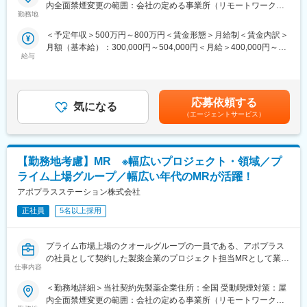
経験を活かせる環境が整っています。
内全面禁煙変更の範囲：会社の定める事業所（リモートワーク含
・日本においても業界トップシェアを誇り、常時100以上のPJが
■営業スタイル：担当エリアの医療機関（開業医、病院）を訪問し
勤務地
む）
稼働しています
て、医師、薬剤師に課題解決するための医薬品情報を提供、副作
＜予定年収＞500万円～800万円＜賃金形態＞月給制＜賃金内訳＞
用情報を収集を行っていただきます。
■当社の魅力
月額（基本給）：300,000円～504,000円＜月給＞400,000円～
・新薬のプロモーション
・研修体制：製品研修、スキル研修、学術研修と、国内最大手だ
給与
654,000円（一律手当を含む）＜昇給有無＞有＜残業手当＞有＜
・長期収載品の市場拡大
からこそ仕事に必要な知識やスキルをしっかりと身に付けられる
給与補足＞※別途営業日当有（年間約40万円／1日2000円／4時間
・ジェネリック医薬品のプロモーション
研修制度があります。MRとしてのスキルのみならず、データ分
以上外勤の場合）※能力・前給などを考慮し、規定により決定しま
※1プロジェクトを約2年程度担当します。
析、マーケティングなど多角的にヘルスケアのプロフェッショナ
す。※その他の手当は「待遇・福利厚生」欄をご参照ください。昇
※プロジェクトマネージャー（PM）、スーパーバイザー(SV)よ
応募依頼する
ル人材を育成する研修制度を整備しています。
気になる
給：年1回★頑張りに応じて年収UP★赴任先の評価次第で大幅に
り、日々の活動についてフォローを受けられる環境です。全国に
（エージェントサービス）
・充実の待遇：同業他社の中でも平均給与の高さや日当の支給の
年収をUPできます。（年2回業績給改定）賃金はあくまでも目安
SVを配置し、素早くフォローができる体制をとっています。
他、退職金や団体保険制度など福利厚生が充実しています。長期
の金額であり、選考を通じて上下する可能性があります。月給(月
■中途入社社員の年収例：
就業が可能です。
額)は固定手当を含めた表記です。
・入社3年目（MR経験者）28歳：642万（月給＋日当＋住宅手
・豊富なキャリアップ・スキルアップの機会：ヘルスケア業界を
【勤務地考慮】MR ※幅広いプロジェクト・領域／プ
当）
取り巻く環境変化に対し、当社はグローバルで培った様々なデー
・入社5年目（MR経験者）33歳：712万（月給＋日当＋住宅手
ライム上場グループ／幅広い年代のMRが活躍！
タベース、ネットワークで多様なニーズにこたえるサービス展開
当）
アポプラスステーション株式会社
をしています。MRの現在のあり方だけでなく、プラスαの付加価
■評価制度：
値が必要と捉え、従業員のキャリア開発、豊富なプロジェクトの
クライアント先の上司、当社PM・SVそれぞれが評価を定量、定
正社員
5名以上採用
配属機会などが用意されています。
性両方の面から評価できる仕組みが整っています。
■特徴：
変更の範囲：会社の定める業務
プライム市場上場のクオールグループの一員である、アポプラス
(1)充実した教育体制：
の社員として契約した製薬企業のプロジェクト担当MRとして業務
・製品研修（約2週間～2ヶ月、プロジェクトによる）：入社オリ
仕事内容
に従事していただきます。内資・外資の新薬メーカー、ジェネリ
エンテーション後に配属先プロジェクトの製薬メーカーにて製品
ックメーカーなどプロジェクトは多岐に渡りますので、今までの
研修を受けていただきます。
＜勤務地詳細＞当社契約先製薬企業住所：全国 受動喫煙対策：屋
経験を活かせる環境が整っています。
・継続教育：入社時に配属先の製薬会社で行なわれますが、その
内全面禁煙変更の範囲：会社の定める事業所（リモートワーク含