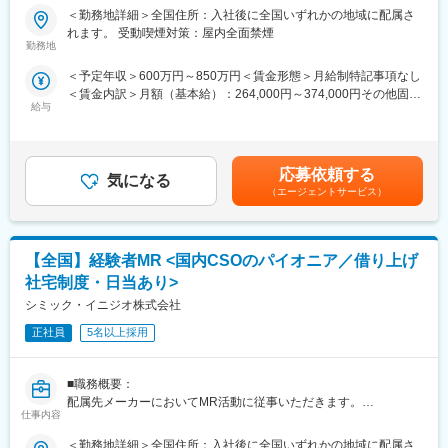
■新薬プロジェクト95％超／常時60以上のプロジェクトが稼働
行っています。
＜勤務地詳細＞全国住所：入社後に全国いずれかの地域に配属さ
プロジェクトの数やバリエーションはキャリア形成に直結するた
れます。 受動喫煙対策：屋内全面禁煙
め、CSOでの転職を考えるうえで重要なポイントです。
■家族も安心な手厚い福利厚生
勤務地
シミック・イニジオのCSO事業においては外資・内資の割合、企
社員がワークライフバランスをとりながらパフォーマンスを発揮
＜予定年収＞600万円～850万円＜賃金形態＞月給制特記事項なし
業規模、製品領域などのバランスを考慮しながら、常時60以上の
できる制度があります。社員と社員のご家族が安心し、仕事もプ
＜賃金内訳＞月額（基本給）：264,000円～374,000円その他固定
プロジェクトが稼働しています。
ライベートも充実して活躍できるよう、福利厚生制度を整備して
給与
手当/月：36,000円～51,000円＜月給＞300,000円～425,000円＜
プロジェクト人数が100名を超える大規模なプロジェクトや、日
います。
昇給有無＞有＜残業手当＞無＜給与補足＞■上記年収には、社宅
本市場への新規参入する企業のプロジェクトなど、規模やミッシ
特に転勤を伴うことのあるMR職については、CSO業界トップク
(当社負担分)と日当が含まれます。■社用車貸与と共にガソリン代
ョンも多様です。
ラスの借り上げ社宅制度や単身赴任のサポート制度を導入し、そ
を全額支給 ■賞与年2回（昨年度実績4.2ヶ月）、報酬改定年1回■
の利用率も高水準となっています。
応募依頼する
気になる
全国勤務が可能な方は、初回給与時に30万円の一時金を支給賃金
■年齢も経験も多様な人財が活躍
（エージェントサービス）
はあくまでも目安の金額であり、選考を通じて上下する可能性が
シミック・イニジオはほぼ全員が中途採用です。それぞれ異なる
■社内認定資格制度
あります。月給(月額)は固定手当を含めた表記です。
バックグラウンドを持ち、その経験を活かして活動しています。
製薬企業での開発パイプラインの変化にともない、当社において
社員の年齢分布も幅広く、20代～60代まで在籍しています。社員
はオンコロジーをはじめスペシャリティ領域のプロジェクトが増
【全国】経験者MR <国内CSOのパイオニア／借り上げ
の経験の多様性は、変革期にある製薬業界にあって、私たちの事
加しています。またスペシャリティ領域については社員の関心も
業を支える重要な要素です。
高く、これに応えるべく専門性の高い人財を育成するための社内
社宅制度・日当あり>
認定資格制度を設けています。現在はオンコロジー分野で「血液
シミック・イニジオ株式会社
■人財育成への積極投資
がん」と「固形がん」の2つのコースが展開されています。
シミック・イニジオにとってサービス品質の源泉となるのは人財
正社員
5名以上採用
です。
そのため人財育成・能力開発は重要施策と位置づけ、積極的な投
■職務概要：
資を行っています。自己成長意欲を尊重し、業務直結の研修だけ
配属先メーカーにおいてMR活動に従事いただきます。
でなく、変化する時代に対応するビジネススキル習得も含め階層
仕事内容
ごとにプログラムを展開し、会社全体の価値を高める取り組みを
■新薬プロジェクト95％超／常時60以上のプロジェクトが稼働
行っています。
＜勤務地詳細＞全国住所：入社後に全国いずれかの地域に配属さ