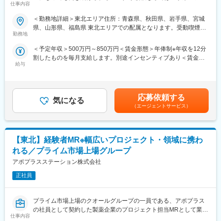
仕事内容
ロー】
ごとにプログラムを展開し、会社全体の価値を高める取り組みを
行っています。
＜勤務地詳細＞東北エリア住所：青森県、秋田県、岩手県、宮城
■業務内容：
県、山形県、福島県 東北エリアでの配属となります。受動喫煙対
コントラクトMRとして大手製薬会社（国内／外資）のPJTへの配
■家族も安心な手厚い福利厚生
勤務地
策：屋内全面禁煙
属となります。担当エリアの医療機関に訪問し、医療従事者に対
社員がワークライフバランスをとりながらパフォーマンスを発揮
＜予定年収＞500万円～850万円＜賃金形態＞年俸制※年収を12分
して医薬品情報の伝達や、安全性や有効性情報をご提供いただき
できる制度があります。社員と社員のご家族が安心し、仕事もプ
割したものを毎月支給します。別途インセンティブあり＜賃金内
ます。有効性について情報の収集と会社への報告業務もお願いい
ライベートも充実して活躍できるよう、福利厚生制度を整備して
給与
訳＞年額（基本給）：3,600,000円～6,660,000円固定残業手当/
たします。PJT期間は1年～3年で、MRの資格・経験をお持ちの方
います。
月：80,000円～110,000円（固定残業時間40時間0分/月）超過し
であればご活躍いただけます。
特に転勤を伴うことのあるMR職については、CSO業界トップク
た時間外労働の残業手当は追加支給＜月額＞380,000円～665,000
ライフスタイルとキャリアプランに合わせて全国50地域以上の案
ラスの借り上げ社宅制度や単身赴任のサポート制度を導入し、そ
円（12分割）（一律手当を含む）＜昇給有無＞有＜残業手当＞有
件から勤務地をご提案させていただきます。年収は現職考慮（モ
の利用率も高水準となっています。
応募依頼する
気になる
＜給与補足＞※面接を通して、ご経験やスキルにより当社規定に基
デル年収：20代650万、40代後半850万）領域を変えてのPJT打診
（エージェントサービス）
づき決定いたします。■昇給、インセンティブあり■モデル年収：
も可能です。また、無期雇用派遣となるため、ＰＪＴの期間外も
■社内認定資格制度
20代650万、40代後半850万賃金はあくまでも目安の金額であ
ベース給与は保証いたします。
製薬企業での開発パイプラインの変化にともない、当社において
り、選考を通じて上下する可能性があります。月給(月額)は固定手
はオンコロジーをはじめスペシャリティ領域のプロジェクトが増
当を含めた表記です。
【東北】経験者MR※幅広いプロジェクト・領域に携わ
■MRとして働く魅力
加しています。またスペシャリティ領域については社員の関心も
（1）最大限希望を考慮します：
高く、これに応えるべく専門性の高い人財を育成するための社内
れる／プライム市場上場グループ
全国50地域以上のPJTからご提案し、なるべくご希望の勤務地に
認定資格制度を設けています。現在はオンコロジー分野で「血液
アポプラスステーション株式会社
アサインが可能です。また、次の契約での再配属の際の地域もし
がん」と「固形がん」の2つのコースが展開されています。
っかり考慮いたします。これは小規模ならではの社内バッティン
正社員
グの少なさも大きく影響しています。
（2）小規模ならではの手厚いサポート：
プライム市場上場のクオールグループの一員である、アポプラス
CSO業界で10年以上のキャリアを持つベテラン社員が、あなたの
の社員として契約した製薬企業のプロジェクト担当MRとして業務
生涯のわたる「キャリア形成」を丁寧にサポートします。その繋
仕事内容
に従事していただきます。内資・外資の新薬メーカー、ジェネリ
がりやノウハウの蓄積から、メーカーさんへ転籍の可能性がある