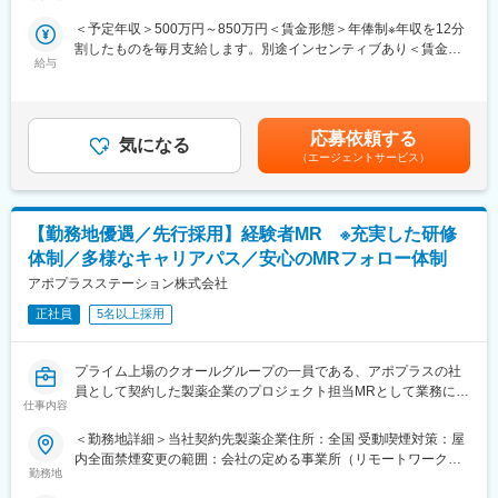
全面禁煙
属となります。担当エリアの医療機関に訪問し、医療従事者に対
＜予定年収＞500万円～850万円＜賃金形態＞年俸制※年収を12分
して医薬品情報の伝達や、安全性や有効性情報をご提供いただき
割したものを毎月支給します。別途インセンティブあり＜賃金内
ます。有効性について情報の収集と会社への報告業務もお願いい
給与
訳＞年額（基本給）：3,600,000円～6,660,000円固定残業手当/
たします。PJT期間は1年～3年で、MRの資格・経験をお持ちの方
月：80,000円～110,000円（固定残業時間40時間0分/月）超過し
であればご活躍いただけます。
た時間外労働の残業手当は追加支給＜月額＞380,000円～665,000
ライフスタイルとキャリアプランに合わせて全国50地域以上の案
円（12分割）（一律手当を含む）＜昇給有無＞有＜残業手当＞有
件から勤務地をご提案させていただきます。年収は現職考慮（モ
応募依頼する
気になる
＜給与補足＞※面接を通して、ご経験やスキルにより当社規定に基
デル年収：20代650万、40代後半850万）領域を変えてのPJT打診
（エージェントサービス）
づき決定いたします。■昇給、インセンティブあり■モデル年収：
も可能です。また、無期雇用派遣となるため、ＰＪＴの期間外も
20代650万、40代後半850万賃金はあくまでも目安の金額であ
ベース給与は保証いたします。
り、選考を通じて上下する可能性があります。月給(月額)は固定手
当を含めた表記です。
【勤務地優遇／先行採用】経験者MR ※充実した研修
■MRとして働く魅力
（1）最大限希望を考慮します：
体制／多様なキャリアパス／安心のMRフォロー体制
全国50地域以上のPJTからご提案し、なるべくご希望の勤務地に
アポプラスステーション株式会社
アサインが可能です。また、次の契約での再配属の際の地域もし
っかり考慮いたします。これは小規模ならではの社内バッティン
正社員
5名以上採用
グの少なさも大きく影響しています。
（2）小規模ならではの手厚いサポート：
プライム上場のクオールグループの一員である、アポプラスの社
CSO業界で10年以上のキャリアを持つベテラン社員が、あなたの
員として契約した製薬企業のプロジェクト担当MRとして業務に従
生涯のわたる「キャリア形成」を丁寧にサポートします。その繋
仕事内容
事していただきます。
がりやノウハウの蓄積から、メーカーさんへ転籍の可能性がある
当社は「ひとり一人の資質向上とありたい姿の実現を」という方
PJTも紹介可能、また過去には、10年ほどブランクのある50代の
＜勤務地詳細＞当社契約先製薬企業住所：全国 受動喫煙対策：屋
針を掲げ、育成プログラムの充実やMRのフォロー体制に力を入れ
方のご支援の実績もあるなど選考の合格率も高いです。
内全面禁煙変更の範囲：会社の定める事業所（リモートワーク含
ています。MRとしてキャリアアップされたい方はぜひ当社へご応
（3）長期就業／キャリア形成が可能：
勤務地
む）
募ください。
弊社所属のMRはシニア（50代）がボリュームゾーン。契約社員