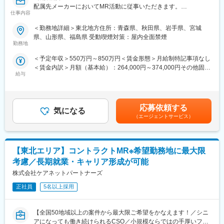
配属先メーカーにおいてMR活動に従事いただきます。
部への異動も可能です。
仕事内容
※病院の経営コンサル、医薬品メーカーのマーケティング支援、人
■新薬プロジェクト95％超／常時60以上のプロジェクトが稼働
事担当者などの管理部門など
＜勤務地詳細＞東北地方住所：青森県、秋田県、岩手県、宮城
プロジェクトの数やバリエーションはキャリア形成に直結するた
（３）手厚い研修体制でスキルアップができます：製品研修、ス
県、山形県、福島県 受動喫煙対策：屋内全面禁煙
め、CSOでの転職を考えるうえで重要なポイントです。
キル研修、学術研修と、国内最大手だからこそ仕事に必要な知識
勤務地
シミック・イニジオのCSO事業においては外資・内資の割合、企
やスキルをしっかりと身に付けられる研修制度があります。MRと
＜予定年収＞550万円～850万円＜賃金形態＞月給制特記事項なし
業規模、製品領域などのバランスを考慮しながら、常時60以上の
してのスキルのみならず、データ分析、マーケティングなど多角
＜賃金内訳＞月額（基本給）：264,000円～374,000円その他固定
プロジェクトが稼働しています。
的にヘルスケアのプロフェッショナル人材を育成する研修制度を
給与
手当/月：36,000円～51,000円＜月給＞300,000円～425,000円＜
プロジェクト人数が100名を超える大規模なプロジェクトや、日
整備しています。
昇給有無＞有＜残業手当＞無＜給与補足＞■上記年収には、社宅
本市場への新規参入する企業のプロジェクトなど、規模やミッシ
(当社負担分)と日当が含まれます。■社用車貸与と共にガソリン代
ョンも多様です。
【IQVIAサービシーズジャパンについて】
を全額支給 ■賞与年2回（昨年度実績4.2ヶ月）、報酬改定年1回■
・世界100以上の国と地域／8万人の社員が、医薬品の臨床開発～
応募依頼する
気になる
全国勤務が可能な方は、初回給与時に30万円の一時金を支給賃金
■年齢も経験も多様な人財が活躍
プロモーションに携わり、市場を流通するほぼすべての医薬品に
（エージェントサービス）
はあくまでも目安の金額であり、選考を通じて上下する可能性が
シミック・イニジオはほぼ全員が中途採用です。それぞれ異なる
関与しています
あります。月給(月額)は固定手当を含めた表記です。
バックグラウンドを持ち、その経験を活かして活動しています。
・日本においても業界トップシェアを誇り、常時100以上のPJが
社員の年齢分布も幅広く、20代～60代まで在籍しています。社員
稼働しています
【東北エリア】コントラクトMR※希望勤務地に最大限
の経験の多様性は、変革期にある製薬業界にあって、私たちの事
業を支える重要な要素です。
考慮／長期就業・キャリア形成が可能
変更の範囲：会社の定める業務
株式会社ケアネットパートナーズ
■人財育成への積極投資
シミック・イニジオにとってサービス品質の源泉となるのは人財
正社員
5名以上採用
です。
そのため人財育成・能力開発は重要施策と位置づけ、積極的な投
【全国50地域以上の案件から最大限ご希望をかなえます！／シニ
資を行っています。自己成長意欲を尊重し、業務直結の研修だけ
アになっても働き続けられるCSO／小規模ならではの手厚いフォ
でなく、変化する時代に対応するビジネススキル習得も含め階層