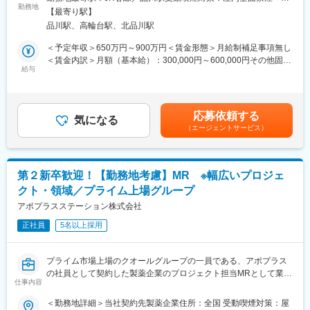
国内トップクラスのプロジェクト受託実績を誇る当社の一員とし
■家族も安心な手厚い福利厚生
勤務地
務地詳細2＞全国住所：全国 ※希望勤務地はアドバイザーにお伝
【最寄り駅】
て、医薬品PJなどを中心にクライアントビジネス拡大に貢献して
社員がワークライフバランスをとりながらパフォーマンスを発揮
えください。 受動喫煙対策：屋内全面禁煙変更の範囲：会社の定
品川駅、高輪台駅、北品川駅
いただきます。
できる制度があります。社員と社員のご家族が安心し、仕事もプ
める事業所
・担当エリアの訪問医療施設のターゲティング、担当医療施設へ
ライベートも充実して活躍できるよう、福利厚生制度を整備して
＜予定年収＞650万円～900万円＜賃金形態＞月給制補足事項無し
の訪問計画作成、担当医療施設への訪問、医療従事者とのリレー
います。
＜賃金内訳＞月額（基本給）：300,000円～600,000円その他固定
ション構築
特に転勤を伴うことのあるMR職については、CSO業界トップク
給与
手当/月：27,000円＜月給＞327,000円～627,000円＜昇給有無＞
・卸への訪問、同行、卸 MSとのリレーション構築
ラスの借り上げ社宅制度や単身赴任のサポート制度を導入し、そ
有＜残業手当＞無＜給与補足＞【残業手当について】管理監督者
・医療従事者向けの説明会の企画・実施、医師同士のコミュニケ
の利用率も高水準となっています。
の承認の上、研究会、顧客との会議等が発生する場合、別途残業
ーション推進のための研究会・勉強会の立ち上げ、講演会の企
手当支給する。【補足】プロジェクト稼働手当(35,000円)、外勤
応募依頼する
画・運営 等
■社内認定資格制度
気になる
日当（1日1,500円／外勤3.5時間以上）■変動賞与制（6月・12
（エージェントサービス）
製薬企業での開発パイプラインの変化にともない、当社において
月・3月）※平均実績6ヶ月分■インセンティブ：3月（対象者）賃
■先行採用について
はオンコロジーをはじめスペシャリティ領域のプロジェクトが増
金はあくまでも目安の金額であり、選考を通じて上下する可能性
・初任地の配属プロジェクトを、ご希望の1つの都道府県確約で先
加しています。またスペシャリティ領域については社員の関心も
があります。月給(月額)は固定手当を含めた表記です。
行採用オファーをお出しいたします
高く、これに応えるべく専門性の高い人財を育成するための社内
第２新卒歓迎！【勤務地考慮】MR ※幅広いプロジェ
・再配属時は全国勤務が対象となります（希望勤務地は考慮いた
認定資格制度を設けています。現在はオンコロジー分野で「血液
クト・領域／プライム上場グループ
します）
がん」と「固形がん」の2つのコースが展開されています。
・プロジェクトは先発医薬品のみならず、長期収載品・ジェネリ
アポプラスステーション株式会社
ック・医療機器などの全てのプロジェクトが対象です
正社員
5名以上採用
・配属プロジェクトの検討は、入社確定後に順次、検討を開始さ
せていただきます
プライム市場上場のクオールグループの一員である、アポプラス
■当社について
の社員として契約した製薬企業のプロジェクト担当MRとして業務
・世界100以上の国と地域／8万人の社員が、医薬品の臨床開発～
仕事内容
に従事していただきます。内資・外資の新薬メーカー、ジェネリ
プロモーションに携わり、市場を流通するほぼすべての医薬品に
ックメーカーなどプロジェクトは多岐に渡りますので、今までの
＜勤務地詳細＞当社契約先製薬企業住所：全国 受動喫煙対策：屋
関与しています