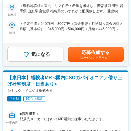
ックメーカーなどプロジェクトは多岐に渡りますので、今までの
PJTも紹介可能、また過去には、10年ほどブランクのある50代の
＜勤務地詳細＞東北エリア住所：希望を考慮し、青森県 秋田県 岩
経験を活かせる環境が整っています。
方のご支援の実績もあるなど選考の合格率も高いです。
手県 山形県 宮城県 福島県のいずれかに配属致します。 受動喫煙
■営業スタイル：担当エリアの医療機関（開業医、病院）を訪問し
（3）長期就業／キャリア形成が可能：
勤務地
対策：屋内全面禁煙変更の範囲：会社の定める事業所（リモート
て、医師、薬剤師に課題解決するための医薬品情報を提供、副作
弊社所属のMRはシニア（50代）がボリュームゾーン。契約社員
ワーク含む）
＜予定年収＞540万円～800万円＜賃金形態＞月給制＜賃金内訳＞
用情報を収集を行っていただきます。
としてパフォーマンスが高い場合は50代の方でも正社員への転換
月額（基本給）：345,000円～504,000円＜月給＞445,000円～
・新薬のプロモーション
もあります。契約の更新についても著しく業務態度が悪い／業績
給与
654,000円（一律手当を含む）＜昇給有無＞有＜残業手当＞有＜
・長期収載品の市場拡大
が上がっていないなどではない限りは原則更新となります。ま
給与補足＞※別途営業日当有（年間約40万円／1日2000円／4時間
・ジェネリック医薬品のプロモーション
た、プロジェクトが終了してしまった場合も責任をもって再配属
以上外勤の場合）※能力・前給などを考慮し、規定により決定しま
※1プロジェクトを約2年程度担当します。
先を探します。また、過去営業成績の優秀な方ではメーカー登用
す。※その他の手当は「待遇・福利厚生」欄をご参照ください。昇
※プロジェクトマネージャー、スーパーバイザー(SV)より、日々の
の実績もあります。
応募依頼する
気になる
給：年1回★頑張りに応じて年収UP★赴任先の評価次第で大幅に
活動についてフォローを受けられる環境です。全国にSVを配置
（エージェントサービス）
年収をUPできます。（年2回業績給改定）賃金はあくまでも目安
し、素早くフォローができる体制をとっています。
の金額であり、選考を通じて上下する可能性があります。月給(月
■組織：約600名のコントラクトMRが在籍しています。社長をは
額)は固定手当を含めた表記です。
じめ、役員クラスが元MR出身のためMRのキャリアや育成、長期
【東日本】経験者MR <国内CSOのパイオニア／借り上
就業について力を入れている企業です。
■特徴：
げ社宅制度・日当あり>
(1)充実した教育体制：
シミック・イニジオ株式会社
・製品研修（約2週間～2ヶ月、プロジェクトによる）：入社オリ
エンテーション後に配属先プロジェクトの製薬メーカーにて製品
正社員
5名以上採用
研修を受けていただきます。
・継続教育：入社時に配属先の製薬会社で行なわれますが、その
■職務概要：
他、横断研修、eラーニングの研修等も受けることが可能です。
配属先メーカーにおいてMR活動に従事いただきます。
・オンコロジー専門MR育成プログラム、IBD専門育成プログラ
仕事内容
ム、CNS専門育成プログラムなどがあり、専門領域MRの育成も
■新薬プロジェクト95％超／常時60以上のプロジェクトが稼働
しています。