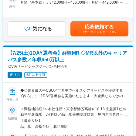
月額（基本給）：342,000円～456,000円＜月給＞442,000円～
■当社の魅力：
用情報を収集を行っていただきます。
給与
600,000円（一律手当を含む）＜昇給有無＞有＜残業手当＞有＜
(1)充実した教育体制：
・新薬のプロモーション
給与補足＞※別途営業日当有（月額3～4万円／1日2000円／4時間
APS COLLEGE（社内研修制度）：配属先で携わっている領域以
・長期収載品の市場拡大
以上外勤の場合）※社宅制度、単身赴任手当などあり※能力・前給
外に、自身が目標に向けた計画を立て研修を受講できます。まず
・ジェネリック医薬品のプロモーション
などを考慮し、規定により決定します。昇給：年1回【年収例】手
慢性疾患など幅広い知識を身に着けていただき、基盤が整った後
※1プロジェクトを約2年程度担当します。
応募依頼する
気になる
当・日当含む750万円／ＭＲ（33歳）入社1年目賃金はあくまでも
専門領域プログラムにチャレンジできます。本プログラムでは集
※プロジェクトマネージャー、スーパーバイザー(SV)より、日々の
（エージェントサービス）
目安の金額であり、選考を通じて上下する可能性があります。月
合研修（症例検討など）のほか、学会聴講、専門医とのロープレ
活動についてフォローを受けられる環境です。全国にSVを配置
給(月額)は固定手当を含めた表記です。
試験など、個人の自己学習だけでは身に着けることが難しい深い
し、素早くフォローができる体制をとっています。
知見を身に着けることが可能です。また、取得した知識が発揮で
【7/25(土)1DAY選考会】経験MR ◇MR以外のキャリア
きるプロジェクトに配属できるよう、全社でバックアップしてい
変更の範囲：会社の定める業務
ます。
パス多数／年収650万以上
(2)トップクラスの契約メーカー数：同業他社と比較しても、多く
IQVIAサービシーズジャパン合同会社
のプロジェクト数があり、様々なご経験を活かしていただくこと
が可能です。20代～60代までの幅広い年代のMRの方が活躍され
正社員
5名以上採用
ています。内資・外資の新薬メーカー、ジェネリックメーカーな
どプロジェクトは多岐に渡りますので、今までの経験を活かせる
◆◇業界最大手CSO／世界中でヘルスケアサービスを提供する
環境が整っています。
IQVIAにて、1DAY選考会を実施いたします！大企業ならではの豊
(3)多様なキャリアパス：
仕事内容
富なキャリアパスがございます◆◇
MRとしてのキャリアアップはもちろん、キャリアチャレンジ制度
を用いてMRを支えるSV職へのキャリアチェンジや、ジョブリク
＜勤務地詳細1＞本社住所：東京都港区高輪4-10-18 京急第1ビル
＜募集概要＞
エスト制度を用いて人事・リクルートスタッフ・研修スタッフへ
勤務地最寄駅：JR各線／品川駅受動喫煙対策：屋内全面禁煙＜勤
総合ヘルスケアカンパニーである同社にて、MR経験者を対象に
の挑戦もできる環境が整っています。実際にこちらの制度を活用
勤務地
務地詳細2＞全国住所：全国 ※希望勤務地はアドバイザーにお伝
【最寄り駅】
1DAY選考会を実施いたします！将来的にはMR経験者が活躍する
し、キャリアチェンジした社員も多数います。
えください。 受動喫煙対策：屋内全面禁煙変更の範囲：会社の定
品川駅、高輪台駅、北品川駅
さまざまなキャリアパスのご用意がございます！ご興味をお持ち
める事業所
の方は応募前にカジュアル面談等も可能でございますので、是非
■営業スタイル：担当エリアの医療機関（開業医、病院）を訪問し