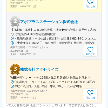
業他社と比較しても、多くのプロジェクト数があり、様々なご経
2026/10/25（日）
験を活かしていただくことが可能です。20代～60代までの幅広い
気になる
更新日：
2026/7/27（月）
年代のMRの方が活躍されています。
■中途入社社員の年収例
・入社3年目（MR経験者）28歳：642万（月給＋日当＋住宅手
アポプラスステーション株式会社
当）
・入社5年目（MR経験者）33歳：712万（月給＋日当＋住宅手
【日本橋・本社】人事※給与計算・社保◆給与計算の専門性を高め
当）
たい方歓迎/WLB◎/在宅勤務制度有
＜勤務地詳細＞本社住所：東京都中央区日本橋2-14-1 フロントプレイス日本橋勤務地最寄駅：各線／日本橋駅受動喫煙対策：敷地内喫煙可能場所あり変更の範囲：会社の定める事業所
変更の範囲：会社の定める業務
＜予定年収＞450万円～600万円＜賃金形態＞月給制＜賃金内訳＞月額（基本給）：243,000円～330,300円固定残業手当/月：57,000円～77,700円（固定残業時間30時間0分/月）超過した時間外労働の残業手当は追加支給＜月給＞300,000円～408,000円（一律手当を含む）＜昇給有無＞有＜残業手当＞有＜給与補足＞※上記金額にスキル・ご経験に応じて加算する可能性がございます※給与詳細は、経験・スキルを考慮した上で決定。■昇給：年1回（4月）賃金はあくまでも目安の金額であり、選考を通じて上下する可能性があります。月給(月額)は固定手当を含めた表記です。
掲載予定期間：
2026/7/27（月）
〜
2026/10/25（日）
気になる
更新日：
2026/7/27（月）
株式会社アクセライズ
WEBデザイナー／年休125日／残業月5時間／退職金制度あり
◇転勤なし・リモートあり(プロジェクトによる)◇東京23区内を中心としたプロジェクト先▽勤務エリア・東京都内を中心とした一都三県・東京23区内のプロジェクトが中心・プロジェクトによりリモートワークあり・千葉、埼玉、神奈川にも案件あり。強制はなし。■東京本社／東京都千代田区神田小川町1-5-1 神田御幸ビル8F
年収700万円／入社5年目 年収590万円／入社3年目
掲載予定期間：
2026/7/30（木）
〜
2026/10/28（水）
気になる
更新日：
2026/8/5（水）
※求人応募数の多い順にランキングしています（非公開求人は除く）。