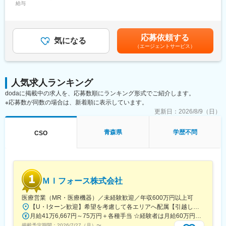
給与
654,000円（一律手当を含む）＜昇給有無＞有＜残業手当＞有＜
・長期収載品の市場拡大
給与補足＞※別途営業日当有（年間約40万円／1日2000円／4時間
・ジェネリック医薬品のプロモーション
以上外勤の場合）※能力・前給などを考慮し、規定により決定しま
※1プロジェクトを約2年程度担当します。
す。※その他の手当は「待遇・福利厚生」欄をご参照ください。昇
※プロジェクトマネージャー、スーパーバイザー(SV)より、日々の
応募依頼する
気になる
給：年1回★頑張りに応じて年収UP★赴任先の評価次第で大幅に
活動についてフォローを受けられる環境です。全国にSVを配置
（エージェントサービス）
年収をUPできます。（年2回業績給改定）賃金はあくまでも目安
し、素早くフォローができる体制をとっています。
の金額であり、選考を通じて上下する可能性があります。月給(月
■キャリアパス：コントラクトMRとしての働き方以外にも、スキ
額)は固定手当を含めた表記です。
ルアップを図りプロジェクトマネージャー等のマネジメント業
務、あるいは本社スタッフとしてMR経験を活かした業務に就くな
人気求人ランキング
どのキャリアパスもございます。
dodaに掲載中の求人を、応募数順にランキング形式でご紹介します。
■特徴：
※応募数が同数の場合は、新着順に表示しています。
(1)充実した教育体制：
更新日：
2026/8/9（日）
・製品研修（約2週間～2ヶ月、プロジェクトによる）：入社オリ
エンテーション後に配属先プロジェクトの製薬メーカーにて製品
青森県
学歴不問
CSO
研修を受けていただきます。
・継続教育：APS COLLEGEという当社オリジナルの教育システ
ムがございます。まず、G（ジェネラル）MRとして基礎を身に着
けていただき、専門領域を磨いていただいたりビジネスコースに
て「医療経営士」の取得を目指していただくことも可能です。
ＭＩフォース株式会社
(2)プロジェクトマネジメント体制：プロジェクトマネージャー、
スーパーバイザーが日々の活動をフォローします。定期的な連絡
医療営業（MR・医療機器）／未経験歓迎／年収600万円以上可
や面談のほか、必要に応じて素早くバックアップに入るなど、MR
【U・Iターン歓迎】希望を考慮して各エリアへ配属【引越し代は会社全額負担】■本社 東京都中央区築地1-13-1 銀座松竹スクエア9F■勤務エリア：（1）北海道：北海道（2）東北：青森・秋田・岩手・山形・宮城・福島（3）関東：東京・神奈川・千葉・埼玉・茨城・栃木・群馬（4）甲信越：新潟・長野・山梨（5）東海：愛知・岐阜・三重・静岡（6）北陸：富山・石川・福井（7）近畿：大阪・京都・滋賀・奈良・和歌山・兵庫（8）中国：岡山・広島・山口・島根・鳥取（9）四国：香川・徳島・高知・愛媛（10）九州：福岡・大分・宮崎・鹿児島・熊本・佐賀・長崎・沖縄※勤務地限定～全国転勤（規定あり）の選択可能※配属エリアは希望を考慮して決定いたします。希望範囲外への転勤はありません。※変更の範囲：会社の定める事業所（リモートワーク含む）
として結果を出せるように万全のサポート体制を整えています。
月給41万6,667円～75万円＋各種手当 ☆経験者は月給60万円以上！・・・・・・■未経験者：月給41万6,667円～＋各種手当※上記には固定残業代（7万9,114円～／30時間分）を含みます。※超過分は別途全額支給いたします。◎手当を含めれば初年度から年収600万円以上も可能！・・・・・・■経験者：月給60万円～75万円＋各種手当※上記には固定残業代（11万760円～／30時間分）を含みます。※超過分は別途全額支給いたします。＜年収例＞◎初年度年収は700万円以上！◎最大年収900万円以上も目指せる♪・・・・・・＼社員の年収例／ 800万円／36歳（入社3年） 860万円／42歳（入社4年） 920万円／45歳（入社6年） ※諸手当含む
(3)豊富なプロジェクト数、50社を超える多数の取引メーカー：同
掲載予定期間：
2026/7/27（月）
〜