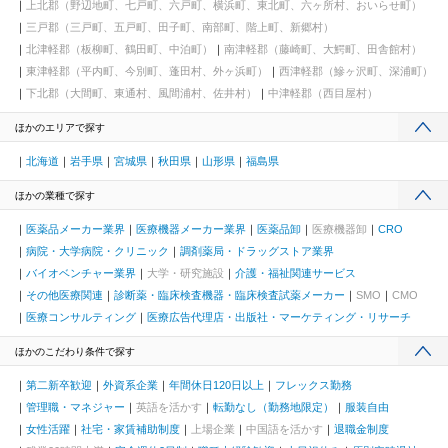
上北郡（野辺地町、七戸町、六戸町、横浜町、東北町、六ヶ所村、おいらせ町）
三戸郡（三戸町、五戸町、田子町、南部町、階上町、新郷村）
北津軽郡（板柳町、鶴田町、中泊町）
南津軽郡（藤崎町、大鰐町、田舎館村）
東津軽郡（平内町、今別町、蓬田村、外ヶ浜町）
西津軽郡（鰺ヶ沢町、深浦町）
下北郡（大間町、東通村、風間浦村、佐井村）
中津軽郡（西目屋村）
ほかのエリアで探す
北海道
岩手県
宮城県
秋田県
山形県
福島県
ほかの業種で探す
医薬品メーカー業界
医療機器メーカー業界
医薬品卸
医療機器卸
CRO
病院・大学病院・クリニック
調剤薬局・ドラッグストア業界
バイオベンチャー業界
大学・研究施設
介護・福祉関連サービス
その他医療関連
診断薬・臨床検査機器・臨床検査試薬メーカー
SMO
CMO
医療コンサルティング
医療広告代理店・出版社・マーケティング・リサーチ
ほかのこだわり条件で探す
第二新卒歓迎
外資系企業
年間休日120日以上
フレックス勤務
管理職・マネジャー
英語を活かす
転勤なし（勤務地限定）
服装自由
女性活躍
社宅・家賃補助制度
上場企業
中国語を活かす
退職金制度