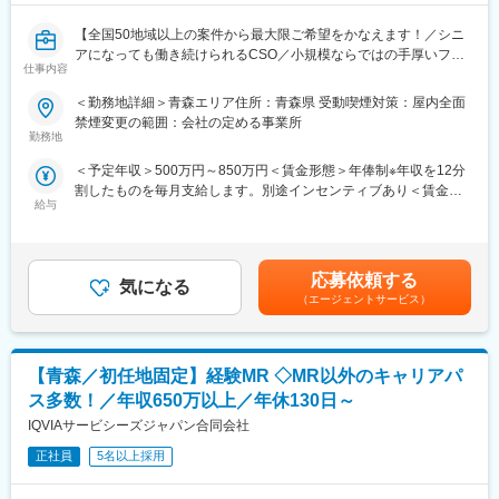
【全国50地域以上の案件から最大限ご希望をかなえます！／シニ
アになっても働き続けられるCSO／小規模ならではの手厚いフォ
仕事内容
ロー】
＜勤務地詳細＞青森エリア住所：青森県 受動喫煙対策：屋内全面
■業務内容
禁煙変更の範囲：会社の定める事業所
コントラクトMRとして大手製薬会社（国内／外資）のPJTへの配
勤務地
属となります。
＜予定年収＞500万円～850万円＜賃金形態＞年俸制※年収を12分
PJT期間は1年～3年で、MRの資格・経験をお持ちの方であればご
割したものを毎月支給します。別途インセンティブあり＜賃金内
活躍いただけます。
給与
訳＞年額（基本給）：3,600,000円～6,660,000円固定残業手当/
ライフスタイルとキャリアプランに合わせて全国50地域以上の案
月：80,000円～110,000円（固定残業時間40時間0分/月）超過し
件から勤務地をご提案させていただきます。
た時間外労働の残業手当は追加支給＜月額＞380,000円～665,000
年収は現職考慮（モデル年収：20代650万、40代後半850万）領
円（12分割）（一律手当を含む）＜昇給有無＞有＜残業手当＞有
域を変えてのPJT打診も可能です。また、無期雇用派遣となるた
応募依頼する
気になる
＜給与補足＞※面接を通して、ご経験やスキルにより当社規定に基
め、ＰＪＴの期間外もベース給与は保証いたします。
（エージェントサービス）
づき決定いたします。■昇給、インセンティブあり■モデル年収：
20代650万、40代後半850万賃金はあくまでも目安の金額であ
■当社で働く魅力
り、選考を通じて上下する可能性があります。月給(月額)は固定手
（1）最大限希望を考慮します
当を含めた表記です。
【青森／初任地固定】経験MR ◇MR以外のキャリアパ
全国50地域以上のPJTからご提案し、なるべくご希望の勤務地に
アサインが可能です。また、次の契約での再配属の際の地域もし
ス多数！／年収650万以上／年休130日～
っかり考慮いたします。これは小規模ならではの社内バッティン
IQVIAサービシーズジャパン合同会社
グの少なさも大きく影響しています。
（2）小規模ならではの手厚いサポート
正社員
5名以上採用
CSO業界で10年以上のキャリアを持つ社員が、あなたの生涯のわ
たる「キャリア形成」を丁寧にサポートします。その繋がりやノ