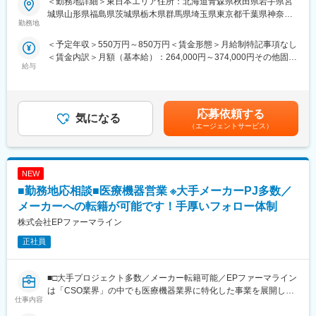
＜勤務地詳細＞東日本エリア住所：北海道青森県秋田県岩手県宮
プロジェクトの数やバリエーションはキャリア形成に直結するた
(2)プロジェクトマネジメント体制：プロジェクトマネージャー、
城県山形県福島県茨城県栃木県群馬県埼玉県東京都千葉県神奈川
め、CSOでの転職を考えるうえで重要なポイントです。
スーパーバイザーが日々の活動をフォローします。定期的な連絡
勤務地
県山梨県新潟県 長野県静岡県のいずれか予定受動喫煙対策：屋内
シミック・イニジオのCSO事業においては外資・内資の割合、企
や面談のほか、必要に応じて素早くバックアップに入るなど、MR
全面禁煙
＜予定年収＞550万円～850万円＜賃金形態＞月給制特記事項なし
業規模、製品領域などのバランスを考慮しながら、常時60以上の
として結果を出せるように万全のサポート体制を整えています。
＜賃金内訳＞月額（基本給）：264,000円～374,000円その他固定
プロジェクトが稼働しています。
(3)豊富なプロジェクト数、50社を超える多数の取引メーカー：同
給与
手当/月：36,000円～51,000円＜月給＞300,000円～425,000円＜
プロジェクト人数が100名を超える大規模なプロジェクトや、日
業他社と比較しても、多くのプロジェクト数があり、様々なご経
昇給有無＞有＜残業手当＞無＜給与補足＞■上記年収には、社宅
本市場への新規参入する企業のプロジェクトなど、規模やミッシ
験を活かしていただくことが可能です。20代～60代までの幅広い
(当社負担分)と日当が含まれます。■社用車貸与と共にガソリン代
ョンも多様です。
年代のMRの方が活躍されています。
を全額支給 ■賞与年2回（昨年度実績4.2ヶ月）、報酬改定年1回■
■中途入社社員の年収例：
応募依頼する
気になる
全国勤務が可能な方は、初回給与時に30万円の一時金を支給賃金
■年齢も経験も多様な人財が活躍
・入社3年目（MR経験者）28歳：642万（月給＋日当＋住宅手
（エージェントサービス）
はあくまでも目安の金額であり、選考を通じて上下する可能性が
シミック・イニジオはほぼ全員が中途採用です。それぞれ異なる
当）
あります。月給(月額)は固定手当を含めた表記です。
バックグラウンドを持ち、その経験を活かして活動しています。
・入社5年目（MR経験者）33歳：712万（月給＋日当＋住宅手
社員の年齢分布も幅広く、20代～60代まで在籍しています。社員
当）
NEW
の経験の多様性は、変革期にある製薬業界にあって、私たちの事
業を支える重要な要素です。
変更の範囲：会社の定める業務
■勤務地応相談■医療機器営業 ※大手メーカーPJ多数／
メーカーへの転籍が可能です！手厚いフォロー体制
■人財育成への積極投資
株式会社EPファーマライン
シミック・イニジオにとってサービス品質の源泉となるのは人財
です。
正社員
そのため人財育成・能力開発は重要施策と位置づけ、積極的な投
資を行っています。自己成長意欲を尊重し、業務直結の研修だけ
でなく、変化する時代に対応するビジネススキル習得も含め階層
■□大手プロジェクト多数／メーカー転籍可能／EPファーマライン
ごとにプログラムを展開し、会社全体の価値を高める取り組みを
は「CSO業界」の中でも医療機器業界に特化した事業を展開して
仕事内容
行っています。
いる、国内でも数少ない大手企業です！■□