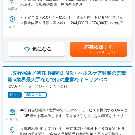
プロジェクトの数やバリエーションはキャリア形成に直結するた
れます。 受動喫煙対策：屋内全面禁煙
め、CSOでの転職を考えるうえで重要なポイントです。
■家族も安心な手厚い福利厚生
勤務地
シミック・イニジオのCSO事業においては外資・内資の割合、企
社員がワークライフバランスをとりながらパフォーマンスを発揮
＜予定年収＞550万円～850万円＜賃金形態＞月給制特記事項なし
業規模、製品領域などのバランスを考慮しながら、常時60以上の
できる制度があります。社員と社員のご家族が安心し、仕事もプ
＜賃金内訳＞月額（基本給）：264,000円～374,000円その他固定
プロジェクトが稼働しています。
ライベートも充実して活躍できるよう、福利厚生制度を整備して
給与
手当/月：36,000円～51,000円＜月給＞300,000円～425,000円＜
プロジェクト人数が100名を超える大規模なプロジェクトや、日
います。
昇給有無＞有＜残業手当＞無＜給与補足＞■上記年収には、社宅
本市場への新規参入する企業のプロジェクトなど、規模やミッシ
特に転勤を伴うことのあるMR職については、CSO業界トップク
(当社負担分)と日当が含まれます。■社用車貸与と共にガソリン代
ョンも多様です。
ラスの借り上げ社宅制度や単身赴任のサポート制度を導入し、そ
を全額支給 ■賞与年2回（昨年度実績4.2ヶ月）、報酬改定年1回■
の利用率も高水準となっています。
応募依頼する
気になる
全国勤務が可能な方は、初回給与時に30万円の一時金を支給賃金
■年齢も経験も多様な人財が活躍
（エージェントサービス）
はあくまでも目安の金額であり、選考を通じて上下する可能性が
シミック・イニジオはほぼ全員が中途採用です。それぞれ異なる
■社内認定資格制度
あります。月給(月額)は固定手当を含めた表記です。
バックグラウンドを持ち、その経験を活かして活動しています。
製薬企業での開発パイプラインの変化にともない、当社において
社員の年齢分布も幅広く、20代～60代まで在籍しています。社員
はオンコロジーをはじめスペシャリティ領域のプロジェクトが増
【先行採用／初任地確約】MR・ヘルスケア領域の営業
の経験の多様性は、変革期にある製薬業界にあって、私たちの事
加しています。またスペシャリティ領域については社員の関心も
業を支える重要な要素です。
高く、これに応えるべく専門性の高い人財を育成するための社内
職 ※業界最大手ならではの豊富なキャリアパス
認定資格制度を設けています。現在はオンコロジー分野で「血液
IQVIAサービシーズジャパン合同会社
■人財育成への積極投資
がん」と「固形がん」の2つのコースが展開されています。
シミック・イニジオにとってサービス品質の源泉となるのは人財
正社員
5名以上採用
です。
そのため人財育成・能力開発は重要施策と位置づけ、積極的な投
◆◇初任地確約！世界中でヘルスケアサービスを提供するIQVIAに
資を行っています。自己成長意欲を尊重し、業務直結の研修だけ
てMR担当を募集致します！業界最大手ならではの豊富なキャリア
でなく、変化する時代に対応するビジネススキル習得も含め階層
仕事内容
パスがございます◆◇
ごとにプログラムを展開し、会社全体の価値を高める取り組みを
行っています。
＜勤務地詳細1＞本社住所：東京都港区高輪4-10-18 京急第1ビル
■具体的な業務詳細
勤務地最寄駅：JR各線／品川駅受動喫煙対策：屋内全面禁煙＜勤