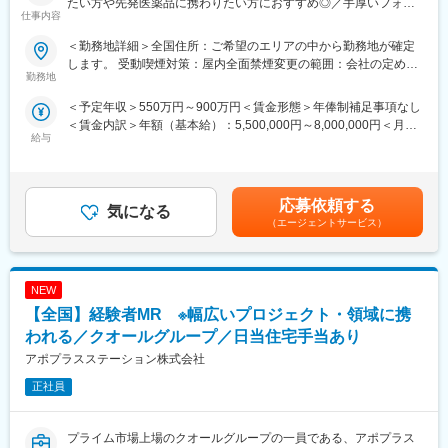
ます。
たい方や先発医薬品に携わりたい方におすすめ◎／手厚いフォロ
仕事内容
業界経験者だからこそのギャップをいち早く解消するのが、本部
ー体制・プロジェクトマネージャーとの連携強】
スタッフであるプロジェクトマネージャーの役割です。
＜勤務地詳細＞全国住所：ご希望のエリアの中から勤務地が確定
1人のプロジェクトマネージャーが管理する営業は約20名程度で
【はじめに】
します。 受動喫煙対策：屋内全面禁煙変更の範囲：会社の定める
あり、相談事があればいつでも連絡できる距離感です。
MR資格をお持ちの方（MRの実務未経験OK）をお待ちしておりま
勤務地
事業所
1～2カ月に一度の面談も実施しており、日々の業務だけでなく中
す。CSOの中でも特に手厚いサポート体制の中で、若手や経験が
＜予定年収＞550万円～900万円＜賃金形態＞年俸制補足事項なし
長期的な視点での相談も可能です。ぜひ頼ってください。
浅い方もMRとしてスキルが身に着く環境です。外資製薬メーカー
＜賃金内訳＞年額（基本給）：5,500,000円～8,000,000円＜月額
やバイオベンチャーとの繋がりが強く最先端の医薬品に携われる
給与
＞458,333円～666,666円（12分割）＜昇給有無＞有＜残業手当＞
■基本的に稼働率は100%
チャンスがあります。
無＜給与補足＞同社は年俸制になります。別途以下のような手当
常時、待機期間が発生することが無いよう隙間なくアサインをし
があります。■四半期一時金：10万円（四半期に1回、10万円程度
ています。これも比較的少数規模に抑えて運営を行っているから
【魅力ポイント】
支給）※ただし支給条件があります賃金はあくまでも目安の金額で
こそ実現ができていることであり、強みの部分です。
■充実したサポート体制：
応募依頼する
気になる
あり、選考を通じて上下する可能性があります。月給(月額)は固定
配属後は担当マネージャーが丁寧に支援します。日々の仕事の悩
（エージェントサービス）
手当を含めた表記です。
変更の範囲：会社の定める業務
みや、キャリア形成の相談等、伴走者として活躍をサポートしま
す。また知識・スキルレベルを上げるために様々な研修をご用意
しています。
NEW
■エリアを跨ぐ転勤なし：
【全国】経験者MR ※幅広いプロジェクト・領域に携
初任地希望だけでなく、エリアを跨いでの転勤はございません。
われる／クオールグループ／日当住宅手当あり
2ndプロジェクト以降も希望や適性に応じて、アサインを検討い
アポプラスステーション株式会社
たします。
正社員
■明確な評価制度：
自身の成果や頑張りが客観的に評価され、年収に反映されます。
また、在籍年数が増えると永年勤続報奨金や四半期一時金などの
プライム市場上場のクオールグループの一員である、アポプラス