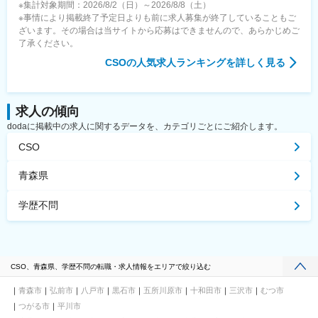
※集計対象期間：2026/8/2（日）～2026/8/8（土）
※事情により掲載終了予定日よりも前に求人募集が終了していることもご
ざいます。その場合は当サイトから応募はできませんので、あらかじめご
了承ください。
CSO
の人気求人ランキングを詳しく見る
求人の傾向
dodaに掲載中の求人に関するデータを、カテゴリごとにご紹介します。
CSO
青森県
学歴不問
CSO、青森県、学歴不問の転職・求人情報をエリアで絞り込む
青森市
弘前市
八戸市
黒石市
五所川原市
十和田市
三沢市
むつ市
つがる市
平川市