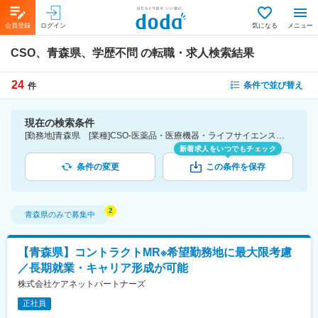
会員登録
ログイン
気になる
メニュー
CSO、青森県、学歴不問
の転職・求人検索結果
24
条件で並び替え
件
現在の検索条件
[勤務地]青森県 [業種]CSO-医薬品・医療機器・ライフサイエンス・医療系サービス [こだわり条件ピックアップ]学歴不問 [詳細条件](募集・採用情報)学歴不問
新着求人をいつでもチェック
条件の変更
この条件を保存
青森県
のみで募集中
【青森県】コントラクトMR※希望勤務地に最大限考慮
／長期就業・キャリア形成が可能
株式会社ケアネットパートナーズ
正社員