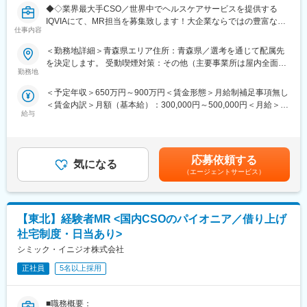
◆◇業界最大手CSO／世界中でヘルスケアサービスを提供する
ウハウの蓄積から、メーカーさんへ転籍の可能性があるPJTも紹
IQVIAにて、MR担当を募集致します！大企業ならではの豊富なキ
介可能、また過去には、10年ほどブランクのある50代の方のご支
仕事内容
ャリアパスがございます◆◇
援の実績もあるなど選考の合格率も高いです。
（3）長期就業／キャリア形成が可能
＜勤務地詳細＞青森県エリア住所：青森県／選考を通じて配属先
【具体的な業務詳細】
弊社所属のMRはシニア（50代）がボリュームゾーン。プロジェ
を決定します。 受動喫煙対策：その他（主要事業所は屋内全面禁
国内トップクラスのプロジェクト受託実績を誇る当社の一員とし
クト終了後も責任をもって再配属先を探します。また、過去営業
勤務地
煙）変更の範囲：会社の定める事業所
て、医薬品PJなどを中心にクライアントビジネス拡大に貢献して
成績の優秀な方ではメーカー登用の実績もあります。
＜予定年収＞650万円～900万円＜賃金形態＞月給制補足事項無し
いただきます。
＜賃金内訳＞月額（基本給）：300,000円～500,000円＜月給＞
・担当エリアの訪問医療施設のターゲティング、担当医療施設へ
■企業の特徴
給与
300,000円～500,000円＜昇給有無＞有＜残業手当＞無＜給与補足
の訪問計画作成、担当医療施設への訪問、医療従事者とのリレー
同社は国内最大級のヘルステック企業のグループ会社で、安定し
＞【残業手当について】管理監督者の承認の上、研究会、顧客と
ション構築
た財務基盤のもとで働けます。医療従事者向けポータルサイト
の会議等が発生する場合、別途残業手当支給する。【補足】プロ
・卸への訪問、同行、卸 MSとのリレーション構築
「CareNet.com」を運営する親会社の強力なサポートを受けなが
ジェクト稼働手当(35,000円)、外勤日当（1日1,500円／外勤3.5時
・医療従事者向けの説明会の企画・実施、医師同士のコミュニケ
ら、最新の医療情報に触れられる環境が整っています。成長フェ
応募依頼する
気になる
間以上）■変動賞与制（6月・12月・3月）※平均実績6ヶ月分■イン
ーション推進のための研究会・勉強会の立ち上げ、講演会の企
ーズの活気あふれる環境で、キャリアアップを目指せる魅力的な
（エージェントサービス）
センティブ：3月（対象者）賃金はあくまでも目安の金額であり、
画・運営 等
職場です。
選考を通じて上下する可能性があります。月給(月額)は固定手当を
※勤務地については、選考内で希望を伺ったうえで決定します。
また、グループ間でのキャリア開発も可能です。MR以外の他職種
含めた表記です。
へのキャリア形成も進めていることも大きな特徴です。
【東北】経験者MR <国内CSOのパイオニア／借り上げ
＼IQVIAでMRとして働く魅力／
（１）充実の待遇：同業他社の中でも平均給与の高さや非課税の
変更の範囲：会社の定める業務
社宅制度・日当あり>
日当の支給の他、退職金や団体保険制度、単身赴任手当や月1回の
シミック・イニジオ株式会社
帰省交通費の支給など福利厚生が充実しており、長期就業される
社員が多いのも特徴です。
正社員
5名以上採用
（２）豊富なキャリアップの機会があります： MRとして専門性
を磨き、管理職を目指していただく方も多くございますし、社内
■職務概要：
公募制度も充実しておりますので、IQVIAが展開している他の事業