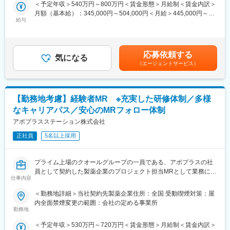
＜予定年収＞540万円～800万円＜賃金形態＞月給制＜賃金内訳＞
■当社の魅力：
としてパフォーマンスが高い場合は50代の方でも正社員への転換
月額（基本給）：345,000円～504,000円＜月給＞445,000円～
(1)充実した教育体制：
もあります。契約の更新についても著しく業務態度が悪い／業績
給与
654,000円（一律手当を含む）＜昇給有無＞有＜残業手当＞有＜
APS COLLEGE（社内研修制度）：配属先で携わっている領域以
が上がっていないなどではない限りは原則更新となります。ま
給与補足＞※別途営業日当有（年間約40万円／1日2000円／4時間
外に、自身が目標に向けた計画を立て研修を受講できます。まず
た、プロジェクトが終了してしまった場合も責任をもって再配属
以上外勤の場合）※能力・前給などを考慮し、規定により決定しま
慢性疾患など幅広い知識を身に着けていただき、基盤が整った後
先を探します。また、過去営業成績の優秀な方ではメーカー登用
す。※その他の手当は「待遇・福利厚生」欄をご参照ください。昇
専門領域プログラムにチャレンジできます。本プログラムでは集
の実績もあります。
応募依頼する
気になる
給：年1回★頑張りに応じて年収UP★赴任先の評価次第で大幅に
合研修（症例検討など）のほか、学会聴講、専門医とのロープレ
（エージェントサービス）
年収をUPできます。（年2回業績給改定）賃金はあくまでも目安
試験など、個人の自己学習だけでは身に着けることが難しい深い
の金額であり、選考を通じて上下する可能性があります。月給(月
知見を身に着けることが可能です。また、取得した知識が発揮で
額)は固定手当を含めた表記です。
きるプロジェクトに配属できるよう、全社でバックアップしてい
【勤務地考慮】経験者MR ※充実した研修体制／多様
ます。
(2)トップクラスの契約メーカー数：同業他社と比較しても、多く
なキャリアパス／安心のMRフォロー体制
のプロジェクト数があり、様々なご経験を活かしていただくこと
アポプラスステーション株式会社
が可能です。20代～60代までの幅広い年代のMRの方が活躍され
ています。内資・外資の新薬メーカー、ジェネリックメーカーな
正社員
5名以上採用
どプロジェクトは多岐に渡りますので、今までの経験を活かせる
環境が整っています。
プライム上場のクオールグループの一員である、アポプラスの社
(3)多様なキャリアパス：
員として契約した製薬企業のプロジェクト担当MRとして業務に従
MRとしてのキャリアアップはもちろん、キャリアチャレンジ制度
仕事内容
事していただきます。
を用いてMRを支えるSV職へのキャリアチェンジや、ジョブリク
当社は「ひとり一人の資質向上とありたい姿の実現を」という方
エスト制度を用いて人事・リクルートスタッフ・研修スタッフへ
＜勤務地詳細＞当社契約先製薬企業住所：全国 受動喫煙対策：屋
針を掲げ、育成プログラムの充実やMRのフォロー体制に力を入れ
の挑戦もできる環境が整っています。実際にこちらの制度を活用
内全面禁煙変更の範囲：会社の定める事業所
ています。MRとしてキャリアアップされたい方はぜひ一度当社へ
し、キャリアチェンジした社員も多数います。
勤務地
ご応募ください。
■営業スタイル：担当エリアの医療機関（開業医、病院）を訪問し
＜予定年収＞530万円～720万円＜賃金形態＞月給制＜賃金内訳＞
て、医師、薬剤師に課題解決するための医薬品情報を提供、副作