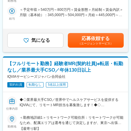
■営業スタイル：担当エリアの医療機関（開業医、病院）を訪問し
他、横断研修、eラーニングの研修等も受けることが可能です。
勤務地
む）
て、医師、薬剤師に課題解決するための医薬品情報を提供、副作
・オンコロジー専門MR育成プログラム、IBD専門育成プログラ
＜予定年収＞540万円～800万円＜賃金形態＞月給制＜賃金内訳＞
用情報を収集を行っていただきます。
ム、CNS専門育成プログラムなどがあり、専門領域MRの育成も
月額（基本給）：345,000円～504,000円＜月給＞445,000円～
・新薬のプロモーション
しています。
給与
654,000円（一律手当を含む）＜昇給有無＞有＜残業手当＞有＜
・長期収載品の市場拡大
(2)プロジェクトマネジメント体制：プロジェクトマネージャー、
給与補足＞※別途営業日当有（年間約40万円／1日2000円／4時間
・ジェネリック医薬品のプロモーション
スーパーバイザーが日々の活動をフォローします。定期的な連絡
以上外勤の場合）※能力・前給などを考慮し、規定により決定しま
※1プロジェクトを約2年程度担当します。
や面談のほか、必要に応じて素早くバックアップに入るなど、MR
す。※その他の手当は「待遇・福利厚生」欄をご参照ください。昇
※プロジェクトマネージャー、スーパーバイザー(SV)より、日々の
として結果を出せるように万全のサポート体制を整えています。
応募依頼する
気になる
給：年1回★頑張りに応じて年収UP★赴任先の評価次第で大幅に
活動についてフォローを受けられる環境です。全国にSVを配置
(3)豊富なプロジェクト数、50社を超える多数の取引メーカー：同
（エージェントサービス）
年収をUPできます。（年2回業績給改定）賃金はあくまでも目安
し、素早くフォローができる体制をとっています。
業他社と比較しても、多くのプロジェクト数があり、様々なご経
の金額であり、選考を通じて上下する可能性があります。月給(月
■組織：約600名のコントラクトMRが在籍しています。社長をは
験を活かしていただくことが可能です。20代～60代までの幅広い
額)は固定手当を含めた表記です。
じめ、役員クラスが元MR出身のためMRのキャリアや育成、長期
年代のMRの方が活躍されています。
【フルリモート勤務】経験者MR(契約社員)※転居・転勤
就業について力を入れている企業です。
■特徴：
変更の範囲：会社の定める業務
なし／業界最大手CSO／年休130日以上
(1)充実した教育体制：
IQVIAサービシーズジャパン合同会社
・製品研修（約2週間～2ヶ月、プロジェクトによる）：入社オリ
エンテーション後に配属先プロジェクトの製薬メーカーにて製品
契約社員
転勤なし
5名以上採用
研修を受けていただきます。
・継続教育：入社時に配属先の製薬会社で行なわれますが、その
◆◇業界最大手CSO／世界中でヘルスケアサービスを提供する
他、横断研修、eラーニングの研修等も受けることが可能です。
IQVIAにて、リモートMR担当を募集致します！◆◇
・オンコロジー専門MR育成プログラム、IBD専門育成プログラ
仕事内容
ム、CNS専門育成プログラムなどがあり、専門領域MRの育成も
【具体的な業務詳細】
しています。
＜勤務地詳細1＞リモートワーク可能住所：リモートワークが可能
国内トップクラスのプロジェクト受託実績を誇る当社の一員とし
(2)プロジェクトマネジメント体制：プロジェクトマネージャー、
なため、配属エリアは選考を通じて決定しますが、東京へ出張が
て、医薬品PJなどを中心にリモートMRとしてクライアントビジ
スーパーバイザーが日々の活動をフォローします。定期的な連絡
勤務地
可能な方歓迎です。 受動喫煙対策：屋内全面禁煙＜勤務地詳細2
【最寄り駅】