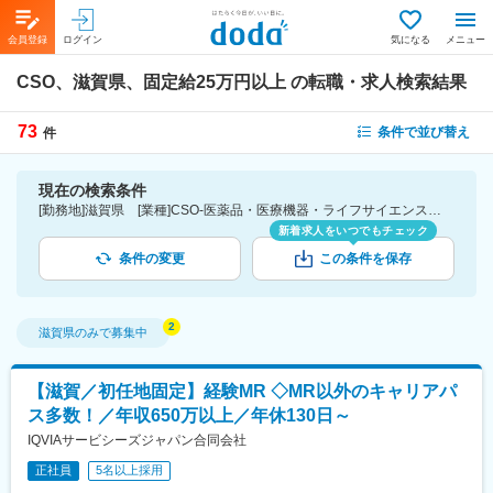
会員登録
ログイン
気になる
メニュー
CSO、滋賀県、固定給25万円以上
の転職・求人検索結果
73
条件で並び替え
件
現在の検索条件
[勤務地]滋賀県 [業種]CSO-医薬品・医療機器・ライフサイエンス・医療系サービス [詳細条件](待遇・福利厚生)固定給25万円以上
新着求人をいつでもチェック
条件の変更
この条件を保存
滋賀県
のみで募集中
【滋賀／初任地固定】経験MR ◇MR以外のキャリアパ
ス多数！／年収650万以上／年休130日～
IQVIAサービシーズジャパン合同会社
正社員
5名以上採用