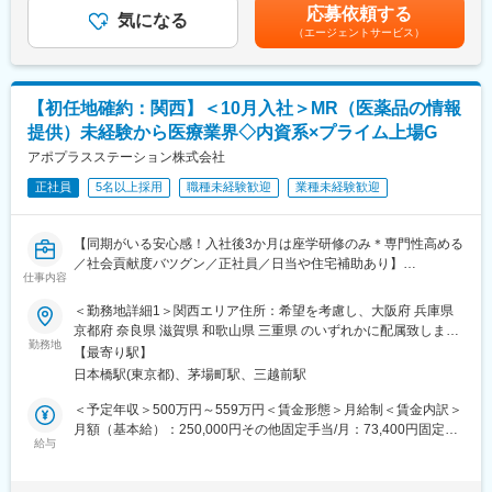
す。※その他の手当は「待遇・福利厚生」欄をご参照ください。昇
※プロジェクトマネージャー、スーパーバイザー(SV)より、日々の
応募依頼する
気になる
給：年1回★頑張りに応じて年収UP★赴任先の評価次第で大幅に
活動についてフォローを受けられる環境です。全国にSVを配置
（エージェントサービス）
■将来的なキャリア：
年収をUPできます。（年2回業績給改定）賃金はあくまでも目安
し、素早くフォローができる体制をとっています。
医療営業として専門性を磨き管理職を目指すのはもちろん、他事
の金額であり、選考を通じて上下する可能性があります。月給(月
■キャリアパス：コントラクトMRとしての働き方以外にも、スキ
業部やグループ会社への異動実績も豊富にございます。（※病院の
額)は固定手当を含めた表記です。
ルアップを図りプロジェクトマネージャー等のマネジメント業
経営コンサル、医薬品メーカーのマーケティング支援、人事担当
【初任地確約：関西】＜10月入社＞MR（医薬品の情報
務、あるいは本社スタッフとしてMR経験を活かした業務に就くな
者などの管理部門）
どのキャリアパスもございます。
提供）未経験から医療業界◇内資系×プライム上場G
営業経験を活かして様々なキャリアプランを実現できるのは、当
■特徴：
アポプラスステーション株式会社
社ならではの強みです。
(1)充実した教育体制：
・製品研修（約2週間～2ヶ月、プロジェクトによる）：入社オリ
正社員
5名以上採用
職種未経験歓迎
業種未経験歓迎
変更の範囲：会社の定める業務
エンテーション後に配属先プロジェクトの製薬メーカーにて製品
研修を受けていただきます。
【同期がいる安心感！入社後3か月は座学研修のみ＊専門性高める
・継続教育：APS COLLEGEという当社オリジナルの教育システ
／社会貢献度バツグン／正社員／日当や住宅補助あり】
ムがございます。まず、G（ジェネラル）MRとして基礎を身に着
仕事内容
けていただき、専門領域を磨いていただいたりビジネスコースに
★本ポジションは、未経験から医療業界で活躍できます！
て「医療経営士」の取得を目指していただくことも可能です。
＜勤務地詳細1＞関西エリア住所：希望を考慮し、大阪府 兵庫県
・医療を通じて社会に貢献したい
(2)プロジェクトマネジメント体制：プロジェクトマネージャー、
京都府 奈良県 滋賀県 和歌山県 三重県 のいずれかに配属致しま
・仕事を通じて学びを深め自己の成長を実感したい
スーパーバイザーが日々の活動をフォローします。定期的な連絡
勤務地
す。 受動喫煙対策：屋内全面禁煙＜勤務地詳細2＞本社住所：東
【最寄り駅】
・専門職として知識、技能を身に付けたい
や面談のほか、必要に応じて素早くバックアップに入るなど、MR
京都中央区日本橋2-14-1 フロントプレイス日本橋勤務地最寄駅：
日本橋駅(東京都)、茅場町駅、三越前駅
・内資系の安定企業で働きたい
として結果を出せるように万全のサポート体制を整えています。
各線／日本橋駅受動喫煙対策：敷地内喫煙可能場所あり変更の範
という方にはおススメです！
(3)豊富なプロジェクト数、50社を超える多数の取引メーカー：同
囲：会社の定める事業所
＜予定年収＞500万円～559万円＜賃金形態＞月給制＜賃金内訳＞
＜2人に1人は未経験入社、75%は異業種からの転職者です＞
業他社と比較しても、多くのプロジェクト数があり、様々なご経
月額（基本給）：250,000円その他固定手当/月：73,400円固定残
験を活かしていただくことが可能です。20代～60代までの幅広い
給与
業手当/月：101,200円（固定残業時間40時間0分/月）超過した時
■職務内容：
年代のMRの方が活躍されています。
間外労働の残業手当は追加支給＜月給＞424,600円（一律手当を
MR（医薬情報担当者）として、ドクターや医薬品卸へ訪問、医薬
■中途入社社員の年収例
含む）＜昇給有無＞有＜残業手当＞有＜給与補足＞※能力・前給な