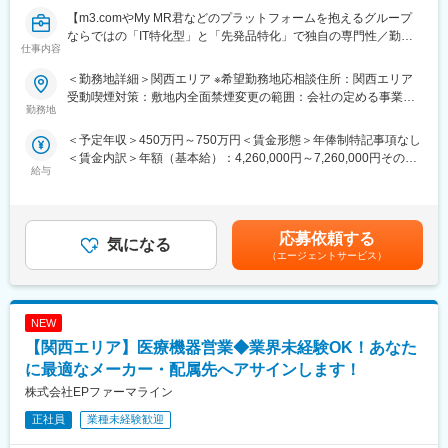
初任地希望だけでなく、エリアを跨いでの転勤はないため、転勤
【m3.comやMy MR君などのプラットフォームを抱えるグループ
負担が軽減できます。2ndプロジェクト以降も希望や適性に応じ
ならではの「IT特化型」と「先発品特化」で独自の専門性／勤務
仕事内容
て、アサインを検討します。
地は原則ブロックごとの配属が可能】
製薬企業向けのマーケティング／販促事業を展開する当社にて、
＜勤務地詳細＞関西エリア ※希望勤務地応相談住所：関西エリア
■キャリアの選択肢を広げる働き方：
MRを募集致します。
受動喫煙対策：敷地内全面禁煙変更の範囲：会社の定める事業所
スペシャリティ領域への挑戦、新薬PJなど市場価値を高める機
勤務地
（リモートワーク含む）
会、自身の強みを活かしたPJ相談などが可能です。定期的な面談
【仕事内容】
＜予定年収＞450万円～750万円＜賃金形態＞年俸制特記事項なし
を通じて、その時々に応じたプロジェクトを提示するなどフレキ
入社後、クライアントである製薬企業でのMR活動に従事いただき
＜賃金内訳＞年額（基本給）：4,260,000円～7,260,000円その他
シブルにキャリアが形成できます。その他、本社部門（マネージ
ます。
給与
固定手当/月：20,000円＜月額＞375,000円～625,000円（12分
ャー、研修部門など）への道もあります。
医療施設を訪問し、ドクターを始め医療従事者に対して医薬品の
割）＜昇給有無＞有＜残業手当＞有＜給与補足＞上記年収はあく
品質・有効性・安全性などに関する情報の提供、収集、伝達を主
まで目安であり、前職・経験考慮上、決定いたします。・昇給年2
■明確な評価制度：
に行っていただきます。
回・諸手当：MR手当（上記に含む）、外勤日当 ※各種手当は就
自身の成果や頑張りが客観的に評価され、年収に反映されます。
応募依頼する
気になる
業規則に則る・その他：車両、iPad、PC/携帯貸与 （プロジェク
また、在籍年数が増えると永年勤続報奨金や四半期一時金などの
【教育研修】
（エージェントサービス）
トによる）賃金はあくまでも目安の金額であり、選考を通じて上
手当もアップします。つまり、やりがいや努力がきちんと報われ
製品教育、継続研修はもちろんのこと、オンコロジー領域専門研
下する可能性があります。月給(月額)は固定手当を含めた表記で
る報酬制度になっています。
修、ハイブリッドMR研修、
す。
ビジネススキル研修、IT研修（エクセル、ｍｙMR君）等特徴的な
【サポート体制】
NEW
研修を受講頂けます。
配属後は担当マネージャーが丁寧に支援します。日々の仕事の悩
【関西エリア】医療機器営業◆業界未経験OK！あなた
みや、キャリア形成の相談等、伴走者として活躍をサポートしま
【当社について】
に最適なメーカー・配属先へアサインします！
す。また知識・スキルレベルを上げるために様々な研修をご用意
当社はエムスリーグループのであり、現在はCSO事業とメディカ
株式会社EPファーマライン
しています。
ルマーケター事業の2つの事業を柱にビジネスを展開しています。
正社員
業種未経験歓迎
変更の範囲：会社の定める業務
【当社CSO事業の特徴】