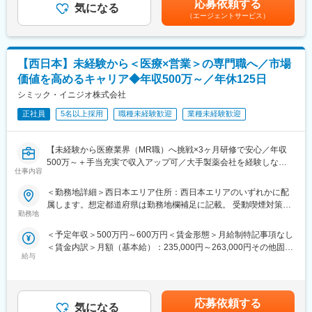
プロジェクト人数が100名を超える大規模なプロジェクトや、日
応募依頼する
・当社は、東証プライム上場以来、10期連続で増収中のクオール
気になる
全国勤務が可能な方は、初回給与時に30万円の一時金を支給賃金
本市場への新規参入する企業のプロジェクトなど、規模やミッシ
（エージェントサービス）
グループに属しており、主力事業を担っています。
はあくまでも目安の金額であり、選考を通じて上下する可能性が
ョンも多様です。
あります。月給(月額)は固定手当を含めた表記です。
＜社会貢献度の高さ＞
■人財育成への積極投資
自身の売上・営業活動が患者さんのQOLの向上や病気から救うこ
【西日本】未経験から＜医療×営業＞の専門職へ／市場
シミック・イニジオにとってサービス品質の源泉となるのは人財
とに繋がるため、やりがいをもって営業できます。
です。
価値を高めるキャリア◆年収500万～／年休125日
そのため人財育成・能力開発は重要施策と位置づけ、積極的な投
シミック・イニジオ株式会社
＜頑張りは適切に評価＞
資を行っています。自己成長意欲を尊重し、業務直結の研修だけ
成果に応じた評価制度が整っており、頑張り次第で大幅な年収UP
でなく、変化する時代に対応するビジネススキル習得も含め階層
正社員
5名以上採用
職種未経験歓迎
業種未経験歓迎
も目指せます。
ごとにプログラムを展開し、会社全体の価値を高める取り組みを
行っています。
■福利厚生（転勤を伴う場合）：
【未経験から医療業界（MR職）へ挑戦×3ヶ月研修で安心／年収
＜社宅制度（法人契約）＞
500万～＋手当充実で収入アップ可／大手製薬会社を経験しなが
■家族も安心な手厚い福利厚生
・家賃：一部会社負担
仕事内容
ら成長／異業種出身者が活躍】
社員がワークライフバランスをとりながらパフォーマンスを発揮
・住居契約初期経費：会社負担（上限設定あり）
できる制度があります。社員と社員のご家族が安心し、仕事もプ
＜勤務地詳細＞西日本エリア住所：西日本エリアのいずれかに配
・入居時の引越し費用：会社負担（会社指定業者）
＜入社月について＞
ライベートも充実して活躍できるよう、福利厚生制度を整備して
属します。想定都道府県は勤務地欄補足に記載。 受動喫煙対策：
この求人は10月1日入社の求人となります
います。
勤務地
屋内全面禁煙変更の範囲：会社の定める事業所
※入社後は合同研修からスタート
特に転勤を伴うことのあるMR職については、CSO業界トップク
変更の範囲：会社の定める業務
＜予定年収＞500万円～600万円＜賃金形態＞月給制特記事項なし
入社月が決まっているため同期も多く安心してスタート可能
ラスの借り上げ社宅制度や単身赴任のサポート制度を導入し、そ
＜賃金内訳＞月額（基本給）：235,000円～263,000円その他固定
の利用率も高水準となっています。
給与
手当/月：36,000円～43,000円＜月給＞271,000円～306,000円＜
＜MR（医薬情報担当者）とは＞
昇給有無＞有＜残業手当＞無＜給与補足＞■上記年収には、社宅
医師や薬剤師に対して薬の情報を伝え、「正しく使ってもらうた
■社内認定資格制度
(当社負担分)と日当が含まれます。■社用車貸与と共にガソリン代
めのサポート」をする仕事です
製薬企業での開発パイプラインの変化にともない、当社において
を全額支給 ■賞与年2回（昨年度実績4.2ヶ月）、報酬改定年1回■
具体的には、「どんな病気に効くか（効果）／安全性（副作用や
はオンコロジーをはじめスペシャリティ領域のプロジェクトが増
応募依頼する
気になる
全国勤務が可能な方は、50万円の一時金を支給(3ヶ月の試用期間