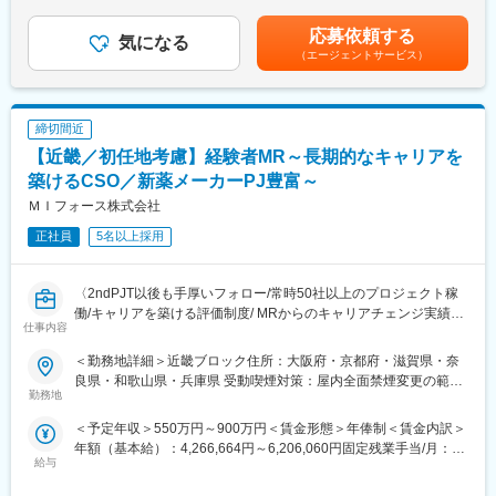
(当社負担分)と日当が含まれます。■社用車貸与と共にガソリン代
めのサポート」をする仕事です
＜安定性＞
を全額支給 ■賞与年2回（昨年度実績4.2ヶ月）、報酬改定年1回■
具体的には、「どんな病気に効くか（効果）／安全性（副作用や
・誰にとっても必要不可欠な医療業界は、景気の影響に左右され
応募依頼する
気になる
全国勤務が可能な方は、50万円の一時金を支給(3ヶ月の試用期間
注意点）／品質に問題はないか」をわかりやすく伝えます
にくく、安定した売上を誇っています。
（エージェントサービス）
後の翌月給与で支給)賃金はあくまでも目安の金額であり、選考を
また、現場で使われた際の声を聞き取り製薬会社へ届け、より良
・当社は、東証プライム上場以来、10期連続で増収中のクオール
通じて上下する可能性があります。月給(月額)は固定手当を含めた
い薬づくりにも貢献します
グループに属しており、主力事業を担っています。
表記です。
自分が関わった薬が患者様の治療につながり、感謝されるやりが
締切間近
いのある仕事です
＜社会貢献度の高さ＞
自身の売上・営業活動が患者さんのQOLの向上や病気から救うこ
【近畿／初任地考慮】経験者MR～長期的なキャリアを
＼＼求人のポイント／／
とに繋がるため、やりがいをもって営業できます。
築けるCSO／新薬メーカーPJ豊富～
◎未経験から医療業界へ｜大手製薬会社のプロジェクトで働ける
ＭＩフォース株式会社
◎3ヶ月研修＋OJTでゼロから育成｜専門性の高いキャリア形成
＜頑張りは適切に評価＞
◎年収500万円～＋社宅補助あり｜収入アップ可能
成果に応じた評価制度が整っており、頑張り次第で大幅な年収UP
正社員
5名以上採用
◎異業種出身者（営業、接客、旅行・ホテル、介護、公務員、教
も目指せます。
員など）が活躍中
■福利厚生（転勤を伴う場合）：
〈2ndPJT以後も手厚いフォロー/常時50社以上のプロジェクト稼
■入社後の流れ
＜社宅制度（法人契約）＞
働/キャリアを築ける評価制度/ MRからのキャリアチェンジ実績有
仕事内容
▽約3ヶ月の研修（医療知識・業務理解）
・家賃：一部会社負担
り〉
▽現場配属（4ヶ月目～）※マネージャーなど周囲のサポートを受
・住居契約初期経費：会社負担（上限設定あり）
クライアントである製薬会社のプロジェクトに所属し、MRとして
＜勤務地詳細＞近畿ブロック住所：大阪府・京都府・滋賀県・奈
けながら実務習得
・入居時の引越し費用：会社負担（会社指定業者）
活躍していただきます。病院やクリニックの医師や医療関係者に
良県・和歌山県・兵庫県 受動喫煙対策：屋内全面禁煙変更の範
▽キャリア形成（MR経験者スペシャリスト・管理職や本社管理職
医薬品の適正使用情報や効能・効果・副作用等の情報提供を行い
勤務地
囲：会社の定める事業所（リモートワーク含む）
へのキャリアアップ＆キャリアチェンジの可能性アリ）
ます。
＜予定年収＞550万円～900万円＜賃金形態＞年俸制＜賃金内訳＞
変更の範囲：会社の定める業務
【同社の特徴】
年額（基本給）：4,266,664円～6,206,060円固定残業手当/月：
■充実した研修制度
■必ず新薬メーカーのプロジェクトにアサインします
給与
102,778円～149,495円（固定残業時間30時間0分/月）超過した時
・入社後3ヶ月は研修に専念（基礎から習得）
当社は必ず新薬のプロジェクトにアサイン致します。領域、勤務
間外労働の残業手当は追加支給＜月額＞458,333円～666,666円
・全員未経験入社！同期とスタートできる環境
地に関してはお気軽にご相談ください。外資、内資問わず多くの