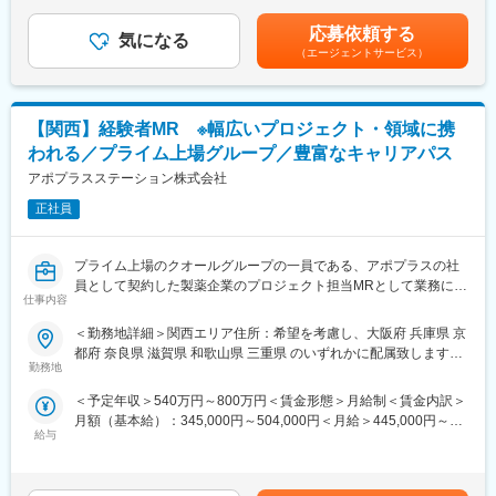
の承認の上、研究会、顧客との会議等が発生する場合、別途残業
まずはご入社から2か月間MR導入研修を受講し、MR資格を取得
同社は、医療機器・製薬メーカーの営業領域を支援するCSOと呼
手当支給する。【補足】プロジェクト稼働手当(35,000円)、外勤
応募依頼する
していただきます。
ばれる業種です。「新製品が発売されたため営業を増員したい」
気になる
日当（1日1,500円／外勤3.5時間以上）■変動賞与制（6月・12
（エージェントサービス）
資格取得と聞くとハードルが高く思われる方もいるかもしれませ
「このエリアで営業活動を拡大したい」といったようなメーカー
月・3月）※平均実績6ヶ月分■インセンティブ：3月（対象者）賃
んが、当社の取得率は業界平均より20%ほど高い95%程度を維持
からのオーダーに対し自社の社員を派遣しています。医療機器は
金はあくまでも目安の金額であり、選考を通じて上下する可能性
しています。
製品によって営業スタイルが異なりますが、同社では転職せずに
があります。月給(月額)は固定手当を含めた表記です。
文理問わず一から学べる環境を整えているため、専門知識は入社
様々な医療機器を経験し、自身に合った営業スタイルを探ること
【関西】経験者MR ※幅広いプロジェクト・領域に携
後に身に付ける意欲があれば問題ございません。
が可能です。また、同社では全国転勤ではなく地方単位内での転
われる／プライム上場グループ／豊富なキャリアパス
社員の活躍事例についての詳細は、是非こちらのURLも併せてご
勤などエリアの相談が可能です。
覧ください。
アポプラスステーション株式会社
https://healthcarecareerpark.iqvia.com/
変更の範囲：会社の定める業務
正社員
■具体的な業務
すでに取引のある病院の医師や薬剤師に向け、医薬品の効果や副
プライム上場のクオールグループの一員である、アポプラスの社
作用・適切な使用方法などの情報を提供し、薬剤のプロモーショ
員として契約した製薬企業のプロジェクト担当MRとして業務に従
ン活動を行っていただきます。メインの業務は情報提供となるた
仕事内容
事していただきます。内資・外資の新薬メーカー、ジェネリック
め、価格交渉・納品・注文書の対応等は基本的に発生せず、営業
メーカーなどプロジェクトは多岐に渡りますので、今までの経験
＜勤務地詳細＞関西エリア住所：希望を考慮し、大阪府 兵庫県 京
活動に専念できる環境です。
を活かせる環境が整っています。
都府 奈良県 滋賀県 和歌山県 三重県 のいずれかに配属致します。
個人の予算はありますが、チーム内で助け合う社風が整ってお
■営業スタイル：担当エリアの医療機関（開業医、病院）を訪問し
勤務地
受動喫煙対策：屋内全面禁煙変更の範囲：会社の定める事業所
り、過度なプレッシャーなく顧客とじっくり関係構築が可能で
て、医師、薬剤師に課題解決するための医薬品情報を提供、副作
（リモートワーク含む）
す。
＜予定年収＞540万円～800万円＜賃金形態＞月給制＜賃金内訳＞
用情報を収集を行っていただきます。
月額（基本給）：345,000円～504,000円＜月給＞445,000円～
・新薬のプロモーション
■働き方
給与
654,000円（一律手当を含む）＜昇給有無＞有＜残業手当＞有＜
・長期収載品の市場拡大
社用車を利用して自宅から病院へ直行直帰の働き方となるため、
給与補足＞※別途営業日当有（年間約40万円／1日2000円／4時間
・ジェネリック医薬品のプロモーション
柔軟にスケジュール調整が可能です。年間休日130日に加えて有
以上外勤の場合）※能力・前給などを考慮し、規定により決定しま
※1プロジェクトを約2年程度担当します。
給取得もしやすく、年間140日ほど休んでいる方も多くいます。