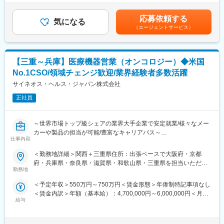
（12分割）（一律手当を含む）＜昇給有無＞有＜残業手当＞有＜
・配属後もマネージャーや先輩MRが成長をサポート
魅力的なプロジェクトを案件としていただいております。
給与補足＞■別途、外勤手当など手当支給※経験・能力などを考慮
オンコロジーを含め、希少疾患領域も多数ございますので、スペ
応募依頼する
気になる
の上、話し合いで決定賃金はあくまでも目安の金額であり、選考
■手厚い福利厚生
シャリスト、ゼネラリストどちらも目指すことが可能です。
（エージェントサービス）
を通じて上下する可能性があります。月給(月額)は固定手当を含め
・外勤手当（1日1,500円）
■少数精鋭ならではの魅力～待機リスクが低いため、安心して就業
た表記です。
・社宅制度（家賃60％会社負担）※条件あり
できる環境です～
・転勤時の引越し費用負担
適切なフォローを実施するために約300人のMR数を保って運営し
・単身赴任手当／帰省補助
【三重～兵庫】医療機器営業（オンコロジー）◆米国
ており、プロジェクト終了の数か月前から面談を実施しているた
め、隙間なくアサインすることができますのでMRの成長機会を奪
No.1CSO/領域チェンジ歓迎/業界経験者多数活躍
■当社の特徴
うことは決してございません。適切なフォローが顧客である製薬
サイネオス・ヘルス・ジャパン株式会社
研修終了後は各製薬メーカーのプロジェクトに配属される『コン
企業からの満足にもつながり、業界内でも評価されています。
クラクトMR』。配属期間は平均2～3年程。
■親身なフォロー体制とキャリアを築ける評価制度
正社員
新薬案件を中心にプロジェクトが豊富にあり、成長機会が広がり
CSOは本部のバックアップ体制が何より重要です。1人のプロジ
ます。
ェクトマネージャーが管理するMRは約20名程度であり、相談事
～世界市場トップ級シェアの業界大手企業で安定就業/様々なメー
があればいつでも連絡できる距離感です。一カ月に一度の面談も
■豊富なキャリアパス
カーや製品の担当が可能/豊富なキャリアパス～
実施しており、日々の業務だけでなく中長期的な視点での相談も
仕事内容
がんや希少疾患の医薬品担当など専門性を深めるキャリアや、マ
可能です。また、クライアント・社内評価に基いた明確な評価制
ネジメント・人材育成など多様なキャリアパスが可能。実際に社
■職務詳細：
度により、キャリアや年収アップに向けた目標を定めやすい環境
＜勤務地詳細＞関西＋三重県住所：出張ベースで大阪府・京都
内でキャリアチェンジして活躍している社員も多数います。
・担当する医療機器に関して、医師等への情報提供や購入の提案
です。
府・兵庫県・奈良県・滋賀県・和歌山県・三重県を担当いただき
・販売代理店へのサポートや、協業関係の構築
■大手製薬企業でも採用～「現場力」を養うための充実した教育体
勤務地
ます 受動喫煙対策：屋内全面禁煙変更の範囲：会社の定める事業
変更の範囲：会社の定める業務
※配属に関して
制と研修コンテンツ～
所
＜予定年収＞550万円～750万円＜賃金形態＞年俸制特記事項なし
面接ではこれまでのご経験や希望を伺い、希望条件に合致するプ
特定の製剤を持たないCSOだからこそ、当社の教育サポートは単
＜賃金内訳＞年額（基本給）：4,700,000円～6,000,000円＜月額
ロジェクトを提示します。この際、希望しない製品や領域があれ
なる知識の提供だけでなく、MRとしての現場力を培うことに比重
給与
＞391,666円～500,000円（12分割）＜昇給有無＞有＜残業手当＞
ば相談も可能です。
を置いております。
無＜給与補足＞同社は年俸制になります。別途以下のような手当
オンコロジー領域等の知識を提供するe-learningはもちろん、専門
があります。（正社員のみ対象）・昇給年１回 ・プロジェクト
■同社の魅力：
領域のKOLへの営業ロールプレイングの機会もあり、生き残るMR