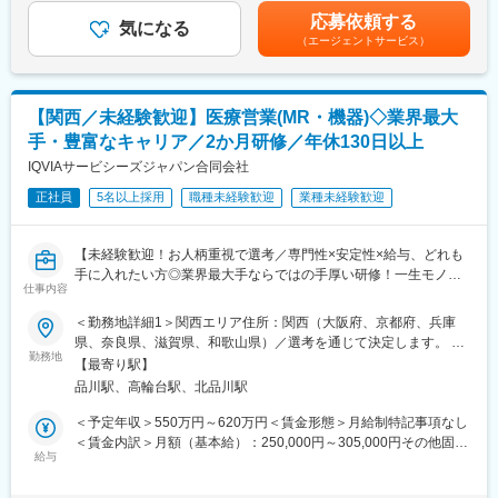
賞与（過去実績年俸の約10%）（全社員対象）・四半期一時金：
（1）転居を伴う転勤が不要
としての営業スキルを身に着けることが可能です。
応募依頼する
気になる
10万円×4回/年※ただし支給条件有。他、永続勤務報奨金（3年勤
一般的に医療系の営業職は全国転勤が発生しますが、同社では基
当社の研修内容は大手製薬企業所属MR教育にも使用されておりま
（エージェントサービス）
務5万円支給、5年勤務10万円…）ございます。賃金はあくまでも
本的に希望勤務地から転居がない範囲でアサイン先を決定しま
す。
目安の金額であり、選考を通じて上下する可能性があります。月
す。
給(月額)は固定手当を含めた表記です。
（2）充実したサポート体制
【関西／未経験歓迎】医療営業(MR・機器)◇業界最大
配属後は担当マネージャーが丁寧に支援します。日々の仕事の悩
みや、キャリア形成の相談等、伴走者として活躍をサポートしま
変更の範囲：会社の定める業務
手・豊富なキャリア／2か月研修／年休130日以上
す。また知識・スキルレベルを上げるために様々な研修をご用意
IQVIAサービシーズジャパン合同会社
しています。
（3）明確な評価制度
正社員
5名以上採用
職種未経験歓迎
業種未経験歓迎
自身の成果や頑張りが客観的に評価され、年収に反映されます。
また、在籍年数が増えると永年勤続報奨金や四半期一時金などの
【未経験歓迎！お人柄重視で選考／専門性×安定性×給与、どれも
手当もアップします。つまり、やりがいや努力がきちんと報われ
手に入れたい方◎業界最大手ならではの手厚い研修！一生モノの
る報酬制度になっています。
仕事内容
スキルを磨く／マーケ・コンサル・管理部門など将来のキャリア
（4）柔軟なキャリア
パス豊富】
入社後は希望や経験に応じたプロジェクトに配属します。そのプ
＜勤務地詳細1＞関西エリア住所：関西（大阪府、京都府、兵庫
ロジェクトが気に入り、メーカーからオファーを受けた場合、メ
県、奈良県、滋賀県、和歌山県）／選考を通じて決定します。 受
＼そもそも「MR」とは？／
ーカーに転籍することも可能です。オファーや延長依頼があった
勤務地
動喫煙対策：その他（主要勤務地は屋内全面禁煙だが、就業先の
【最寄り駅】
「医薬情報提供者」と呼ばれる専門資格を取得して活動する営業
としても、別のプロジェクトにチャレンジしたい場合は断ること
規則に準ずる）＜勤務地詳細2＞本社住所：東京都港区高輪4-10-
品川駅、高輪台駅、北品川駅
職です。IQVIAのお客様である国内医薬品メーカーにて、医薬品の
もできます。また、定期的な面談を通じて、その時々に応じたプ
18 京急第1ビル勤務地最寄駅：JR各線／品川駅受動喫煙対策：屋
営業活動を行っていただきます。
ロジェクトを提示するなどフレキシブルにキャリアが形成できま
内全面禁煙変更の範囲：会社の定める事業所
＜予定年収＞550万円～620万円＜賃金形態＞月給制特記事項なし
人々の命を守る商材に携わるため、社会貢献性と安定性を兼ね備
す。その他、本社部門（マネージャー、研修部門など）への道も
＜賃金内訳＞月額（基本給）：250,000円～305,000円その他固定
えたお仕事です。
あります。
給与
手当/月：35,000円＜月給＞285,000円～340,000円＜昇給有無＞
有＜残業手当＞無＜給与補足＞【残業手当について】管理監督者
■入社後の流れ
■同社について：