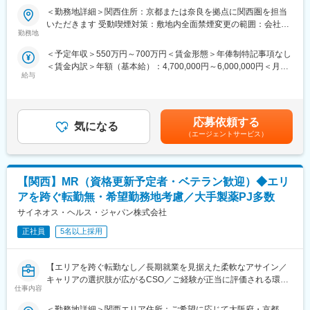
■職務詳細：
ェクトは製薬・医療機器メーカーのいずれかに配属します。
＜勤務地詳細＞関西住所：京都または奈良を拠点に関西圏を担当
・担当する医療機器に関して、医師等への情報提供や購入の提案
配属後も知識とスキルアップのために様々な研修をご用意してい
いただきます 受動喫煙対策：敷地内全面禁煙変更の範囲：会社の
・販売代理店へのサポートや、協業関係の構築
ます。
勤務地
定める事業所
※配属に関して
＜予定年収＞550万円～700万円＜賃金形態＞年俸制特記事項なし
面接ではこれまでのご経験や希望を伺い、希望条件に合致するプ
■明確な評価制度／やりがいや努力がきちんと報われる報酬制度
＜賃金内訳＞年額（基本給）：4,700,000円～6,000,000円＜月額
ロジェクトを提示します。この際、希望しない製品や領域があれ
自身の成果や頑張りが客観的に評価され、年収に反映されます。
給与
＞391,666円～500,000円（12分割）＜昇給有無＞有＜残業手当＞
ば相談も可能です。
また、在籍年数が増えると永年勤続報奨金や四半期一時金などの
無＜給与補足＞同社は年俸制になります。別途以下のような手当
手当もアップします。つまり、やりがいや努力がきちんと報われ
があります。（正社員のみ対象）・昇給年１回 ・プロジェクト
■同社の魅力：
る報酬制度になっています。
賞与（過去実績年俸の約10%）（全社員対象）・四半期一時金：
（1）転居を伴う転勤が不要
応募依頼する
気になる
10万円※ただし支給条件有。他、永続勤務報奨金（3年勤務5万円
一般的に医療系の営業職は全国転勤が発生しますが、同社では基
■豊富なキャリアプランとサポート体制
（エージェントサービス）
支給、5年勤務10万円…）ございます。賃金はあくまでも目安の
本的に希望勤務地から転居がない範囲でアサイン先を決定しま
志向性やその時の環境に応じて「１つの領域で専門性を高める」
金額であり、選考を通じて上下する可能性があります。月給(月額)
す。
「幅広い疾患をカバーできるオールラウンダーになる」「本社部
は固定手当を含めた表記です。
（2）充実したサポート体制
門（マネージャー、研修部門など）へのキャリアチェンジ」など
【関西】MR（資格更新予定者・ベテラン歓迎）◆エリ
配属後は担当マネージャーが丁寧に支援します。日々の仕事の悩
幅広いキャリアプランがあります。
みや、キャリア形成の相談等、伴走者として活躍をサポートしま
また、同社マネージャーのほとんどは、MRからキャリアをチェン
アを跨ぐ転勤無・希望勤務地考慮／大手製薬PJ多数
す。また知識・スキルレベルを上げるために様々な研修をご用意
ジしているメンバーです。担当マネージャーが定期的に面談を行
サイネオス・ヘルス・ジャパン株式会社
しています。
い、分からないことや将来のキャリアに関してサポートします。
（3）明確な評価制度
正社員
5名以上採用
自身の成果や頑張りが客観的に評価され、年収に反映されます。
変更の範囲：会社の定める業務
また、在籍年数が増えると永年勤続報奨金や四半期一時金などの
【エリアを跨ぐ転勤なし／長期就業を見据えた柔軟なアサイン／
手当もアップします。つまり、やりがいや努力がきちんと報われ
キャリアの選択肢が広がるCSO／ご経験が正当に評価される環
る報酬制度になっています。
仕事内容
境】
（4）柔軟なキャリア
入社後は希望や経験に応じたプロジェクトに配属します。そのプ
＜勤務地詳細＞関西エリア住所：ご希望に応じて大阪府・京都