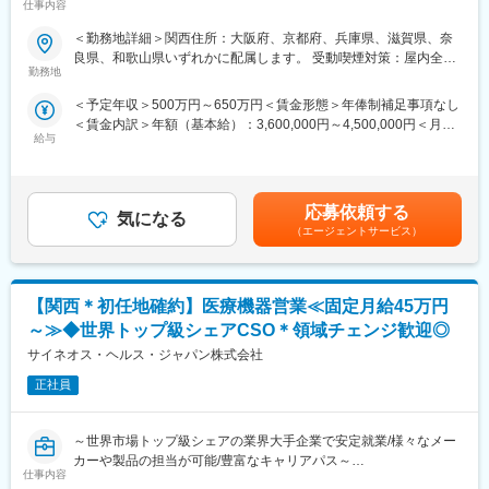
仕事内容
充実～
社員がワークライフバランスをとりながらパフォーマンスを発揮
できる制度があります。社員と社員のご家族が安心し、仕事もプ
＜勤務地詳細＞関西住所：大阪府、京都府、兵庫県、滋賀県、奈
■ 仕事概要
ライベートも充実して活躍できるよう、福利厚生制度を整備して
良県、和歌山県いずれかに配属します。 受動喫煙対策：屋内全面
未経験から、医療業界の専門職であるMR（医薬情報担当者）とし
います。
勤務地
禁煙変更の範囲：会社の定める事業所
てキャリアをスタートできるポジションです。
特に転勤を伴うことのあるMR職については、CSO業界トップク
＜予定年収＞500万円～650万円＜賃金形態＞年俸制補足事項なし
当社は製薬・医療機器メーカーの営業業務を担う
ラスの借り上げ社宅制度や単身赴任のサポート制度を導入し、そ
＜賃金内訳＞年額（基本給）：3,600,000円～4,500,000円＜月額
「CSO（Contract Sales Organization）」で、多くの未経験者が
の利用率も高水準となっています。
給与
＞300,000円～375,000円（12分割）＜昇給有無＞有＜残業手当＞
MRとして活躍し、その後メーカー正社員へ転籍した実績も豊富で
有＜給与補足＞同社は年俸制になります。別途以下のような手当
す。
■社内認定資格制度
があります。・プロジェクト賞与：会社及び個人業績により変
営業職ならではの「提案スキル」だけでなく、専門知識を持って
製薬企業での開発パイプラインの変化にともない、当社において
動・四半期一時金：10万円（四半期に1回、10万円程度支給）※た
医師などに提案するため、市場では需要が高まり、希少性も増し
はオンコロジーをはじめスペシャリティ領域のプロジェクトが増
応募依頼する
気になる
だし支給条件有。他、永続勤務報奨金（3年勤務5万円支給、5年
ています。
加しています。またスペシャリティ領域については社員の関心も
（エージェントサービス）
勤務10万円…）ございます。賃金はあくまでも目安の金額であ
高く、これに応えるべく専門性の高い人財を育成するための社内
り、選考を通じて上下する可能性があります。月給(月額)は固定手
・MRとは
認定資格制度を設けています。現在はオンコロジー分野で「血液
当を含めた表記です。
主に医師や薬剤師等へ、担当製品の情報提供を行います。担当施
がん」と「固形がん」の2つのコースが展開されています。
【関西＊初任地確約】医療機器営業≪固定月給45万円
設の患者様に応じた情報提供や、担当製品の処方後の情報収集を
行います。
変更の範囲：会社の定める業務
～≫◆世界トップ級シェアCSO＊領域チェンジ歓迎◎
※MRだけでなく、医療機器営業職としてアサインされる可能性も
サイネオス・ヘルス・ジャパン株式会社
ございます。
正社員
■ 丁寧な研修・支援体制
入社後は2カ月間の研修（オンライン・対面両方）があります。基
～世界市場トップ級シェアの業界大手企業で安定就業/様々なメー
本的なビジネスマナーから、医療営業として必要な知識まで、同
カーや製品の担当が可能/豊富なキャリアパス～
期社員と支えあいながら習得することが可能です。
仕事内容
※配属入社後に確定予定／ご希望や適性を考慮し、1つ目のプロジ