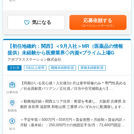
給与
手当/月：36,000円～51,000円＜月給＞300,000円～425,000円＜
点にMR活動に従事します。MRとしての活動は、製薬企業所属の
もできます。また、定期的な面談を通じて、その時々に応じたプ
昇給有無＞有＜残業手当＞無＜給与補足＞■上記年収には、社宅
MRと違いはありません。
ロジェクトを提示するなどフレキシブルにキャリアが形成できま
(当社負担分)と日当が含まれます。■社用車貸与と共にガソリン代
また、コンクラクトMRは、各企業が持っている開発パイプライン
す。その他、本社部門（マネージャー、法人営業、研修部門、採
を全額支給 ■賞与年2回（昨年度実績4.2ヶ月）、報酬改定年1回賃
に左右されることは、ほぼありません。様々なプロジェクトを経
用部門など）への道もあります。
応募依頼する
気になる
金はあくまでも目安の金額であり、選考を通じて上下する可能性
験することで、幅広い製品の取り扱い経験や知識を積み、MRとし
（エージェントサービス）
があります。月給(月額)は固定手当を含めた表記です。
てのスキルアップが叶う環境です。
■同社について：
同社は、医療機器・製薬メーカーの営業領域を支援するCSOと呼
■シミック・イニジオの強み
ばれる業種です。「新製品が発売されたため営業を増員したい」
【初任地確約：関西】＜9月入社＞MR（医薬品の情報
（1）豊富なプロジェクト数
「このエリアで営業活動を拡大したい」といったようなメーカー
当社は、国内CRO事業のパイオニアであり、リーディングカンパ
からのオーダーに対し自社の社員を派遣しています。医療機器は
提供）未経験から医療業界◇内資×プライム上場G
ニーであるシミックグループと、欧米を中心に多様なCSOサービ
製品によって営業スタイルが異なりますが、同社では転職せずに
アポプラスステーション株式会社
スをグローバルに展開する、Inizio Engageを親会社に持つジョイ
様々な医療機器を経験し、自身に合った営業スタイルを探ること
ントベンチャーです。
正社員
5名以上採用
職種未経験歓迎
業種未経験歓迎
が可能です。
そのため、取引先企業数は60社以上、95％以上が新薬メーカーの
プロジェクトになります。プロジェクト人数が100名を超える大
変更の範囲：会社の定める業務
【同期がいる安心感！入社後3か月は座学研修のみ＊専門性高める
規模なものから、日本市場に新規参入する企業のプロジェクトな
／社会貢献度バツグン／正社員／日当や住宅補助あり】
ど、規模やミッションも様々です。
仕事内容
★本ポジションは、未経験から医療業界で活躍できます！
（2）様々なバックグラウンドを持った社員が活躍
＜勤務地詳細＞関西エリア住所：希望を考慮し、大阪府 兵庫県 京
・医療を通じて社会に貢献したい
当社は、業界2位のMR数（750名）を有しており、ほぼ全員が中
都府 奈良県 滋賀県 和歌山県 三重県 のいずれかに配属致します。
・仕事を通じて学びを深め自己の成長を実感したい
途入社です。20～60代まで、幅広い世代の社員が活躍していま
勤務地
受動喫煙対策：屋内全面禁煙変更の範囲：会社の定める事業所
・専門職として知識、技能を身に付けたい
す。
＜予定年収＞500万円～559万円＜賃金形態＞月給制＜賃金内訳＞
・内資系の安定企業で働きたい
月額（基本給）：250,000円その他固定手当/月：73,400円固定残
という方にはおススメです！
（3）業界トップクラスの手厚い福利厚生
給与
業手当/月：101,200円（固定残業時間40時間0分/月）超過した時
＜2人に1人は未経験入社、75%は異業種からの転職者です＞
転勤を伴うことのあるMRだからこそ、社員とそのご家族が安心し