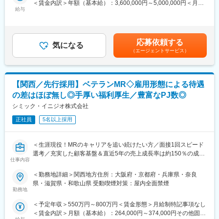
＜賃金内訳＞年額（基本給）：3,600,000円～5,000,000円＜月額
専門家へ提案・交渉する力を磨けます。単に説明する力だけでな
す。
給与
＞300,000円～416,666円（12分割）＜昇給有無＞有＜残業手当＞
く、相手のニーズを引き出し、競合との優位性を示してクロージ
無＜給与補足＞3ヶ月に1度、四半期一時金あり(入社1年目は10万
ングするスキルが身につきます。
■働き方
円／回)。ー年収例ー820万円／入社6年目（月給58万円＋賞与＋
※詳細はプロジェクトにより異なります。
社用車を利用して自宅から病院へ直行直帰の働き方となるため、
手当）700万円／入社3年目（月給50万円＋賞与＋手当）550万円
柔軟にスケジュール調整が可能です。年間休日130日に加えて有
応募依頼する
気になる
／入社1年目（月給43万円＋賞与＋手当）賃金はあくまでも目安
■同社の魅力：
給取得もしやすく、年間140日ほど休んでいる方も多くいます。
（エージェントサービス）
の金額であり、選考を通じて上下する可能性があります。月給(月
（1）転居を伴う転勤が不要
額)は固定手当を含めた表記です。
一般的に医療系の営業職は全国転勤が発生しますが、同社では基
■将来的なキャリア：
本的に希望勤務地から転居がない範囲でアサイン先を決定しま
医療営業として専門性を磨き管理職を目指すのはもちろん、他事
【関西／先行採用】ベテランMR◇雇用形態による待遇
す。
業部やグループ会社への異動実績も豊富にございます。（※病院の
（2）充実したサポート体制
経営コンサル、医薬品メーカーのマーケティング支援、人事担当
の差はほぼ無し◎手厚い福利厚生／豊富なPJ数◎
配属後は担当マネージャーが丁寧に支援します。日々の仕事の悩
者などの管理部門）
シミック・イニジオ株式会社
みや、キャリア形成の相談等、伴走者として活躍をサポートしま
営業経験を活かして様々なキャリアプランを実現できるのは、当
す。また知識・スキルレベルを上げるために様々な研修をご用意
正社員
5名以上採用
社ならではの強みです。
しています。
（3）明確な評価制度
変更の範囲：会社の定める業務
＜生涯現役！MRのキャリアを追い続けたい方／面接1回スピード
自身の成果や頑張りが客観的に評価され、年収に反映されます。
選考／充実した顧客基盤＆直近5年の売上成長率は約150％の成長
また、在籍年数が増えると永年勤続報奨金や四半期一時金などの
仕事内容
企業＞
手当もアップします。つまり、やりがいや努力がきちんと報われ
る報酬制度になっています。
＜勤務地詳細＞関西地方住所：大阪府・京都府・兵庫県・奈良
■職務概要
（4）柔軟なキャリア
県・滋賀県・和歌山県 受動喫煙対策：屋内全面禁煙
配属先メーカーにおいてMR活動に従事いただきます。
入社後は希望や経験に応じたプロジェクトに配属します。そのプ
勤務地
ロジェクトが気に入り、メーカーからオファーを受けた場合、メ
＜予定年収＞550万円～800万円＜賃金形態＞月給制特記事項なし
＜コンクラクトMRという働き方＞
ーカーに転籍することも可能です。オファーや延長依頼があった
＜賃金内訳＞月額（基本給）：264,000円～374,000円その他固定
各製薬企業のプロジェクトの一員として、配属される営業所を拠
としても、別のプロジェクトにチャレンジしたい場合は断ること