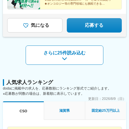
■手厚い福利厚生
める事業所（リモートワーク含む）
★オンコロジー等の専門領域にも挑戦できる
・外勤手当（1日1,500円）
★直行直帰・リモートも選択可能
・社宅制度（家賃60％会社負担）※条件あり
★本社勤務や採用・育成など多彩なキャリアパス
・転勤時の引越し費用負担
・単身赴任手当／帰省補助
気になる
応募する
■当社の特徴
研修終了後は各製薬メーカーのプロジェクトに配属される『コン
クラクトMR』。配属期間は平均2～3年程。
新薬案件を中心にプロジェクトが豊富にあり、成長機会が広がり
さらに25件読み込む
ます。
■豊富なキャリアパス
がんや希少疾患の医薬品担当など専門性を深めるキャリアや、マ
ネジメント・人材育成など多様なキャリアパスが可能。実際に社
内でキャリアチェンジして活躍している社員も多数います。
人気求人ランキング
dodaに掲載中の求人を、応募数順にランキング形式でご紹介します。
変更の範囲：会社の定める業務
※応募数が同数の場合は、新着順に表示しています。
更新日：
2026/8/9（日）
滋賀県
固定給25万円以上
CSO