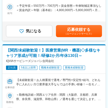
・社内タスクの実行と管理
弊社所属のMRはシニア（50代）がボリュームゾーン。契約社員
＜予定年収＞550万円～700万円＜賃金形態＞年俸制補足事項なし
※クライアントオフィスに週3日程度出社いただく必要があります
としてパフォーマンスが高い場合は50代の方でも正社員への転換
＜賃金内訳＞年額（基本給）：4,800,000円～5,800,000円＜月額
※メディカルイベント参加のための宿泊出張があります（頻度は少
もあります。契約の更新についても著しく業務態度が悪い／業績
給与
＞400,000円～483,333円（12分割）＜昇給有無＞有＜残業手当＞
なめ）
が上がっていないなどではない限りは原則更新となります。ま
有＜給与補足＞※過去の経験、スキルにより決定します。■昇給：
た、プロジェクトが終了してしまった場合も責任をもって再配属
年1回■インセンティブ賞与：年1回賃金はあくまでも目安の金額
■研修について：
先を探します。また、過去営業成績の優秀な方ではメーカー登用
であり、選考を通じて上下する可能性があります。月給(月額)は固
入社時、配属後の研修は内容の質、レベルの高さ、フォローアッ
の実績もあります。
応募依頼する
気になる
定手当を含めた表記です。
プ体制は業界屈指と評判です。同社だけでなく、クライアントで
（エージェントサービス）
ある医薬品メーカーの社員も参加するなど、品質の高い研修が用
変更の範囲：会社の定める業務
意されています。加えて、上長によるトレーニングやサポートに
より、職種未経験の方が多く活躍されています。
【関西/未経験歓迎！】医療営業(MR・機器)◇多様なキ
■同社の特徴：同社は製薬／バイオ／医療機器等のヘルスケア業界
ャリア形成が可能！/研修2か月/年休130日～
にクリニカル、コマーシャル、コンサルティングのサービスを提
IQVIAサービシーズジャパン合同会社
供するグローバル企業です。世界110ヶ国に拠点をもち、29,000
人の従業員が一丸となって、様々なプロダクトを持つヘルスケア
正社員
5名以上採用
職種未経験歓迎
業種未経験歓迎
企業に対して、研究・臨床開発、営業・マーケティング、ブラン
ディング、コンサルティングと、医薬品等のプロダクトライフサ
【未経験歓迎！お人柄重視で選考／専門性×安定性×給与、どれも
イクルに必要なベスト・イン・クラスのサービスを「ワンストッ
手に入れたい方◎業界最大手ならではの手厚い研修！一生モノの
プ」で提供しています。550社以上の顧客と取引の実績があり、
仕事内容
スキルを磨く／マーケ・コンサル・管理部門など将来のキャリア
製薬、バイオ、ライフサイエンスなど様々なプロダクトを持つ顧
パス豊富】
客に、各領域において深い専門知識を有するスタッフが知識や経
＜勤務地詳細＞関西エリア住所：関西（大阪府、京都府、兵庫
験をもって課題解決に取り組んでいます。
県、奈良県、滋賀県、和歌山県）／選考を通じて決定します。 受
＼そもそも「MR」とは？／
勤務地
動喫煙対策：その他（主要勤務地は屋内全面禁煙だが、就業先の
「医薬情報提供者」と呼ばれる専門資格を取得して活動する営業
変更の範囲：会社の定める業務
規則に準ずる）変更の範囲：会社の定める事業所