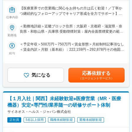
環境を整えることができ、顧客からの信頼が厚いためです。
【医療業界での営業職に関心をお持ちの方は広く歓迎！／丁寧か
■入社後も強力なバックアップを受けられます！
つ継続的なフォローアップでキャリア形成を全力でサポート】
仕事内容
CSOは本部のバックアップ体制が何より重要です。1人のプロジ
ェクトマネージャーが管理する営業は約20名程度であり、相談事
■業務内容：
＜勤務地詳細＞近畿ブロック住所：大阪府・京都府・滋賀県・奈
があればいつでも連絡できる距離感です。1～2カ月に一度の面談
医療系総合職として製薬メーカーや医療機器メーカー等業務を委
良県・和歌山県・兵庫県 受動喫煙対策：屋内全面禁煙変更の範
も実施しており、日々の業務だけでなく中長期的な視点での相談
託する「CSO」に所属し、プロジェクトごとに複数のメーカーで
勤務地
囲：会社の定める事業所（リモートワーク含む）
も可能です。また、クライアント・社内評価に基いた明確な評価
勤務いただきます。今回は大手医療機器メーカー様へのプロジェ
＜予定年収＞500万円～750万円＜賃金形態＞月給制特記事項なし
制度により、キャリアや年収アップに向けた目標を定めやすい環
クトへアサイン予定です。グローバルトップメーカーなど様々な
＜賃金内訳＞月額（基本給）：222,159円～292,878円その他固定
境です。
PJTに携わる事が出来ます。
給与
手当/月：68,750円～95,000円固定残業手当/月：84,091円～
112,122円（固定残業時間30時間0分/月）超過した時間外労働の
■基本的に稼働率は100%！
■医療機器営業・MR：
残業手当は追加支給＜月給＞375,000円～500,000円（一律手当を
常時、待機期間が発生することが無いよう隙間なくアサインをし
ご本人の希望やお人柄を見て活躍できる場を提供いたします。
含む）＜昇給有無＞有＜残業手当＞有＜給与補足＞業績に応じて
ています。これも比較的少数規模に抑えて運営を行っているから
◎医療機器営業
応募依頼する
気になる
インセンティブあり賃金はあくまでも目安の金額であり、選考を
こそ実現ができていることであり、強みの部分です。
医師や医療機器を扱う医療従事者に医療機器の情報提供や販売を
（エージェントサービス）
通じて上下する可能性があります。月給(月額)は固定手当を含めた
行います。販売だけでなく、実際使用する際のトレーニングサポ
表記です。
■数字で見るEPファーマライン（2025年10月時点）：
ートやアフターフォローまで手掛けることが特徴で、医療の現場
・従業員数1400名以上／入社3年以内の離職率6%
を実感できる活動ができます。
・男女比4:6
【１月入社｜関西】未経験歓迎※医療営業（MR・医療
◎MR（医薬情報担当者）
・有給取得率70%
医師や薬剤師、看護師など医療従事者に医薬品の効果や副作用な
機器）安定×専門性/業界随一の研修サポート体制
・産休産後休暇取得率100%／育休復帰率95%
どの情報提供や情報収集を行います。患者さんのQOL改善に向
サイネオス・ヘルス・ジャパン株式会社
・医療系有資格者：1040名在籍
け、日々最新情報を学習し医療の一旦を担う専門性の高い活動が
・従業員平均年齢：従業員平均年齢37.1歳
できます。
正社員
5名以上採用
職種未経験歓迎
業種未経験歓迎
変更の範囲：会社の定める業務
■入社後の流れ：