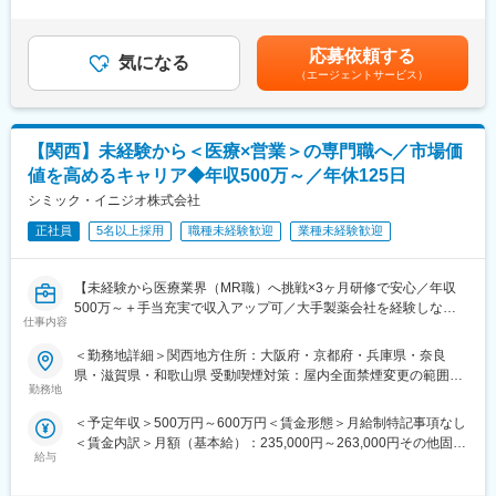
間外労働の残業手当は追加支給＜月給＞424,600円（一律手当を
て、仕事とプライベートを充実できるようなサポート体制を整え
含む）＜昇給有無＞有＜残業手当＞有＜給与補足＞※能力・前給な
■職務内容：
ています。
どを考慮し、規定により決定します。※年収の他に別途日当（月額
MR（医薬情報担当者）として、ドクターや医薬品卸へ訪問、医薬
・1日あたり1,500円の外勤手当を支給
応募依頼する
気になる
3～4万円）・諸手当有昇給：年1回★頑張りに応じて年収UP★赴
品に関する情報提供を行います。
・家賃の60％を会社負担する借上社宅制度（持家からの通勤者等
（エージェントサービス）
任先の評価次第で大幅に年収をUPできます。（年2回業績給改
一部を除く）
定）賃金はあくまでも目安の金額であり、選考を通じて上下する
＜MRとは＞
・転勤が必要な場合、転居費用は会社負担（単身赴任手当や帰省
可能性があります。月給(月額)は固定手当を含めた表記です。
医薬品販売に際し、医師への医薬品の効果、効能、副作用を情報
旅費補助あり）
【関西】未経験から＜医療×営業＞の専門職へ／市場価
提供がミッションです。
医薬品は「どの成分に、どのような効果があって、誰に使うと良
（4）豊富なキャリアパス
値を高めるキャリア◆年収500万～／年休125日
いのか」などの情報が付加されて、初めて効果的に使うことがで
在籍期間や雇用形態に問わず、業績評価と上長からの推薦があれ
シミック・イニジオ株式会社
きます。医師への適切な医薬品情報の提供を通じて、患者さんの
ば、管理職登用試験にチャレンジすることができます。
治療、地域医療課題に貢献することができます。
正社員
5名以上採用
職種未経験歓迎
業種未経験歓迎
また、MRトレーナーや事業開発、人事・採用など、MR経験を活
かしたネクストキャリアも用意しています（キャリア申告制度導
■安心の研修体制：
入済み）。
【未経験から医療業界（MR職）へ挑戦×3ヶ月研修で安心／年収
・入社から3か月間：座学研修（導入教育）のみ
シミックグループ内の社内公募制度を使って、治験支援などに携
500万～＋手当充実で収入アップ可／大手製薬会社を経験しなが
└医薬品や医療業界、営業方法についての知識を身につけます。
わることも可能です。
仕事内容
ら成長／異業種出身者が活躍】
・導入教育終了後は、Web講義、e-Learning、集合研修を組み合
わせて行う、MR認定試験に100％を担保する対策講座がありま
＜勤務地詳細＞関西地方住所：大阪府・京都府・兵庫県・奈良
＜入社月について＞
す。
県・滋賀県・和歌山県 受動喫煙対策：屋内全面禁煙変更の範囲：
この求人は10月1日入社の求人となります
・現場配属後も月1回以上の面談を設けており、成果を出すための
勤務地
会社の定める事業所
※入社後は合同研修からスタート
フォロー体制を整えております。
＜予定年収＞500万円～600万円＜賃金形態＞月給制特記事項なし
入社月が決まっているため同期も多く安心してスタート可能
★入社同期がいるため、一緒に頑張れる環境です！専門性の高い
＜賃金内訳＞月額（基本給）：235,000円～263,000円その他固定
営業職が目指せます。
給与
手当/月：36,000円～43,000円＜月給＞271,000円～306,000円＜
＜MR（医薬情報担当者）とは＞
昇給有無＞有＜残業手当＞無＜給与補足＞■上記年収には、社宅
医師や薬剤師に対して薬の情報を伝え、「正しく使ってもらうた
■魅力ポイント：