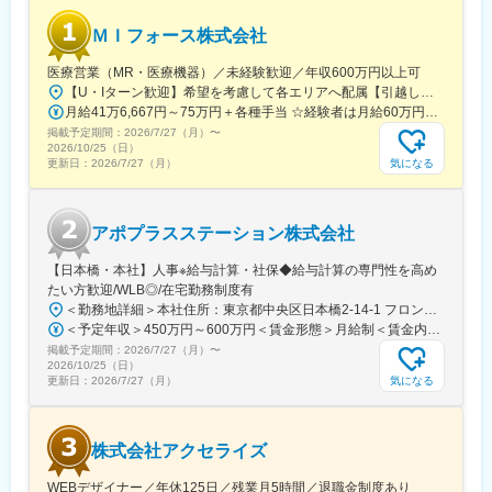
ＭＩフォース株式会社
医療営業（MR・医療機器）／未経験歓迎／年収600万円以上可
【U・Iターン歓迎】希望を考慮して各エリアへ配属【引越し代は会社全額負担】■本社 東京都中央区築地1-13-1 銀座松竹スクエア9F■勤務エリア：（1）北海道：北海道（2）東北：青森・秋田・岩手・山形・宮城・福島（3）関東：東京・神奈川・千葉・埼玉・茨城・栃木・群馬（4）甲信越：新潟・長野・山梨（5）東海：愛知・岐阜・三重・静岡（6）北陸：富山・石川・福井（7）近畿：大阪・京都・滋賀・奈良・和歌山・兵庫（8）中国：岡山・広島・山口・島根・鳥取（9）四国：香川・徳島・高知・愛媛（10）九州：福岡・大分・宮崎・鹿児島・熊本・佐賀・長崎・沖縄※勤務地限定～全国転勤（規定あり）の選択可能※配属エリアは希望を考慮して決定いたします。希望範囲外への転勤はありません。※変更の範囲：会社の定める事業所（リモートワーク含む）
月給41万6,667円～75万円＋各種手当 ☆経験者は月給60万円以上！・・・・・・■未経験者：月給41万6,667円～＋各種手当※上記には固定残業代（7万9,114円～／30時間分）を含みます。※超過分は別途全額支給いたします。◎手当を含めれば初年度から年収600万円以上も可能！・・・・・・■経験者：月給60万円～75万円＋各種手当※上記には固定残業代（11万760円～／30時間分）を含みます。※超過分は別途全額支給いたします。＜年収例＞◎初年度年収は700万円以上！◎最大年収900万円以上も目指せる♪・・・・・・＼社員の年収例／ 800万円／36歳（入社3年） 860万円／42歳（入社4年） 920万円／45歳（入社6年） ※諸手当含む
掲載予定期間：
2026/7/27（月）
〜
2026/10/25（日）
気になる
更新日：
2026/7/27（月）
アポプラスステーション株式会社
【日本橋・本社】人事※給与計算・社保◆給与計算の専門性を高め
たい方歓迎/WLB◎/在宅勤務制度有
＜勤務地詳細＞本社住所：東京都中央区日本橋2-14-1 フロントプレイス日本橋勤務地最寄駅：各線／日本橋駅受動喫煙対策：敷地内喫煙可能場所あり変更の範囲：会社の定める事業所
＜予定年収＞450万円～600万円＜賃金形態＞月給制＜賃金内訳＞月額（基本給）：243,000円～330,300円固定残業手当/月：57,000円～77,700円（固定残業時間30時間0分/月）超過した時間外労働の残業手当は追加支給＜月給＞300,000円～408,000円（一律手当を含む）＜昇給有無＞有＜残業手当＞有＜給与補足＞※上記金額にスキル・ご経験に応じて加算する可能性がございます※給与詳細は、経験・スキルを考慮した上で決定。■昇給：年1回（4月）賃金はあくまでも目安の金額であり、選考を通じて上下する可能性があります。月給(月額)は固定手当を含めた表記です。
掲載予定期間：
2026/7/27（月）
〜
2026/10/25（日）
気になる
更新日：
2026/7/27（月）
株式会社アクセライズ
WEBデザイナー／年休125日／残業月5時間／退職金制度あり