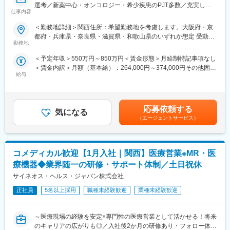
選考／新薬中心・オンコロジー・希少疾患のPJT多数／充実した
■ 丁寧な研修・支援体制
（9）四国：香川・徳島・高知・愛媛
仕事内容
顧客基盤＆直近5年の売上成長率は約150％の成長企業＞
入社後は2カ月間の研修（オンライン・対面両方）があります。基
（10）九州：福岡・大分・宮崎・鹿児島・熊本・佐賀・長崎・沖
■職務概要：
本的なビジネスマナーから、医療営業として必要な知識まで、同
縄
＜勤務地詳細＞関西住所：希望勤務地を考慮します。大阪府・京
配属先メーカーにおいてMR活動に従事いただきます。
期社員と支えあいながら習得することが可能です。
都府・兵庫県・奈良県・滋賀県・和歌山県のいずれか想定 受動喫
※配属先は入社後に確定する予定です。
勤務地
変更の範囲：会社の定める業務
煙対策：屋内全面禁煙変更の範囲：会社の定める事業所
■新薬プロジェクト95％超／常時60以上のプロジェクトが稼働
また、配属後も一人ひとりの知識とスキルアップのために様々な
＜予定年収＞550万円～850万円＜賃金形態＞月給制特記事項なし
プロジェクトの数やバリエーションはキャリア形成に直結するた
研修を用意しています。
＜賃金内訳＞月額（基本給）：264,000円～374,000円その他固定
め、CSOでの転職を考えるうえで重要なポイントです。
給与
手当/月：36,000円～51,000円＜月給＞300,000円～425,000円＜
シミック・イニジオのCSO事業においては外資・内資の割合、企
■明確な評価制度／やりがいや努力がきちんと報われる報酬制度
昇給有無＞有＜残業手当＞無＜給与補足＞■上記年収には、社宅
業規模、製品領域などのバランスを考慮しながら、常時60以上の
自身の成果や頑張りが客観的に評価され、年収に反映されます。
(当社負担分)と日当が含まれます。■社用車貸与と共にガソリン代
プロジェクトが稼働しています。
また、在籍年数が増えると永年勤続報奨金や四半期一時金などの
を全額支給 ■賞与年2回（昨年度実績4.2ヶ月）、報酬改定年1回■
プロジェクト人数が100名を超える大規模なプロジェクトや、日
手当もアップします。つまり、やりがいや努力がきちんと報われ
応募依頼する
気になる
全国勤務が可能な方は、初回給与時に30万円の一時金を支給賃金
本市場への新規参入する企業のプロジェクトなど、規模やミッシ
る報酬制度になっています。
（エージェントサービス）
はあくまでも目安の金額であり、選考を通じて上下する可能性が
ョンも多様です。
あります。月給(月額)は固定手当を含めた表記です。
■豊富なキャリアプランとサポート体制
■人財育成への積極投資
志向性やその時の環境に応じて「特定の領域で専門性を高める」
コメディカル歓迎【1月入社｜関西】医療営業※MR・医
シミック・イニジオにとってサービス品質の源泉となるのは人財
「幅広い疾患をカバーできるオールラウンダーになる」「本社部
です。
門（マネージャー、研修部門など）へのキャリアチェンジ」など
療機器◆業界随一の研修・サポート体制／土日祝休
そのため人財育成・能力開発は重要施策と位置づけ、積極的な投
幅広いキャリアプランがあります。
サイネオス・ヘルス・ジャパン株式会社
資を行っています。自己成長意欲を尊重し、業務直結の研修だけ
また、弊社のマネージャーのほとんどは、MRからキャリアチェン
でなく、変化する時代に対応するビジネススキル習得も含め階層
正社員
5名以上採用
職種未経験歓迎
業種未経験歓迎
ジしたメンバーです。担当マネージャーが定期的に面談を行い、
ごとにプログラムを展開し、会社全体の価値を高める取り組みを
分からないことやキャリアに関してサポートします。
行っています。
～医療現場の経験を安定×専門性の医療営業として活かせる！将来
変更の範囲：会社の定める業務
のキャリアの広がりも◎／入社後2か月の研修あり・フォロー体制
■家族も安心な手厚い福利厚生