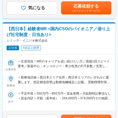
品に関する情報提供を行います。
・入社3年目（MR経験者）28歳：642万（月給＋日当＋住宅手
どを考慮し、規定により決定します。※年収の他に別途日当（月額
応募依頼する
当）
気になる
3～4万円）・諸手当有昇給：年1回★頑張りに応じて年収UP★赴
（エージェントサービス）
＜MRとは＞
・入社5年目（MR経験者）33歳：712万（月給＋日当＋住宅手
任先の評価次第で大幅に年収をUPできます。（年2回業績給改
医薬品販売に際し、医師への医薬品の効果、効能、副作用を情報
当）
定）賃金はあくまでも目安の金額であり、選考を通じて上下する
提供がミッションです。
可能性があります。月給(月額)は固定手当を含めた表記です。
医薬品は「どの成分に、どのような効果があって、誰に使うと良
変更の範囲：会社の定める業務
【西日本】経験者MR <国内CSOのパイオニア／借り上
いのか」などの情報が付加されて、初めて効果的に使うことがで
げ社宅制度・日当あり>
きます。医師への適切な医薬品情報の提供を通じて、患者さんの
治療、地域医療課題に貢献することができます。
シミック・イニジオ株式会社
正社員
5名以上採用
■安心の研修体制：
・入社から3か月間：座学研修（導入教育）のみ
└医薬品や医療業界、営業方法についての知識を身につけます。
＜生涯現役！MRのキャリアを追い続けたい方／面接1回スピード
・導入教育終了後は、Web講義、e-Learning、集合研修を組み合
選考／新薬中心・オンコロジー・希少疾患のPJT多数／充実した
わせて行う、MR認定試験に100％を担保する対策講座がありま
仕事内容
顧客基盤＆直近5年の売上成長率は約150％の成長企業＞
す。
■職務概要：
＜勤務地詳細＞西日本エリア住所：西日本エリアのいずれかに配
・現場配属後も月1回以上の面談を設けており、成果を出すための
配属先メーカーにおいてMR活動に従事いただきます。
属します。想定都道府県は勤務地欄補足に記載。 受動喫煙対策：
フォロー体制を整えております。
勤務地
屋内全面禁煙変更の範囲：会社の定める事業所
★入社同期がいるため、一緒に頑張れる環境です！専門性の高い
■新薬プロジェクト95％超／常時60以上のプロジェクトが稼働
営業職が目指せます。
＜予定年収＞550万円～850万円＜賃金形態＞月給制特記事項なし
プロジェクトの数やバリエーションはキャリア形成に直結するた
＜賃金内訳＞月額（基本給）：264,000円～374,000円その他固定
め、CSOでの転職を考えるうえで重要なポイントです。
■魅力ポイント：
給与
手当/月：36,000円～51,000円＜月給＞300,000円～425,000円＜
シミック・イニジオのCSO事業においては外資・内資の割合、企
＜安定性＞
昇給有無＞有＜残業手当＞無＜給与補足＞■上記年収には、社宅
業規模、製品領域などのバランスを考慮しながら、常時60以上の
・誰にとっても必要不可欠な医療業界は、景気の影響に左右され
(当社負担分)と日当が含まれます。■社用車貸与と共にガソリン代
プロジェクトが稼働しています。
にくく、安定した売上を誇っています。
を全額支給 ■賞与年2回（昨年度実績4.2ヶ月）、報酬改定年1回■