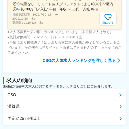
◇転勤なし・リモートあり(プロジェクトによる)◇東京23区内を中心としたプロジェクト先▽勤務エリア・東京都内を中心とした一都三県・東京23区内のプロジェクトが中心・プロジェクトによりリモートワークあり・千葉、埼玉、神奈川にも案件あり。強制はなし。■東京本社／東京都千代田区神田小川町1-5-1 神田御幸ビル8F
年収700万円／入社5年目 年収590万円／入社3年目
掲載予定期間：
2026/7/30（木）
〜
2026/10/28（水）
気になる
更新日：
2026/8/5（水）
※求人応募数の多い順にランキングしています（非公開求人は除く）。
※集計対象期間：2026/8/2（日）～2026/8/8（土）
※事情により掲載終了予定日よりも前に求人募集が終了していることもご
ざいます。その場合は当サイトから応募はできませんので、あらかじめご
了承ください。
CSO
の人気求人ランキングを詳しく見る
求人の傾向
dodaに掲載中の求人に関するデータを、カテゴリごとにご紹介します。
CSO
滋賀県
固定給25万円以上