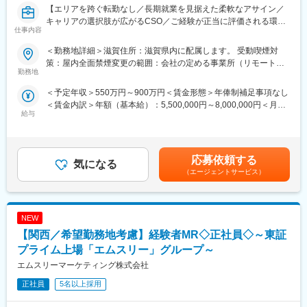
【エリアを跨ぐ転勤なし／長期就業を見据えた柔軟なアサイン／
公募制度も充実しておりますので、IQVIAが展開している他の事業
キャリアの選択肢が広がるCSO／ご経験が正当に評価される環
部への異動も可能です。
仕事内容
境】
※病院の経営コンサル、医薬品メーカーのマーケティング支援、人
事担当者などの管理部門など
＜勤務地詳細＞滋賀住所：滋賀県内に配属します。 受動喫煙対
【はじめに】
（３）手厚い研修体制でスキルアップができます：製品研修、ス
策：屋内全面禁煙変更の範囲：会社の定める事業所（リモートワ
今回はMRを募集します。MR資格更新予定の方・ベテランの方も
キル研修、学術研修と、国内最大手だからこそ仕事に必要な知識
勤務地
ーク含む）
歓迎です。勤務地はご本人様の希望を鑑み決定いたします。20代
やスキルをしっかりと身に付けられる研修制度があります。MRと
＜予定年収＞550万円～900万円＜賃金形態＞年俸制補足事項なし
～50代まで幅広く活躍しており、長期就業も叶う環境です。
してのスキルのみならず、データ分析、マーケティングなど多角
＜賃金内訳＞年額（基本給）：5,500,000円～8,000,000円＜月額
的にヘルスケアのプロフェッショナル人材を育成する研修制度を
給与
＞458,333円～666,666円（12分割）＜昇給有無＞有＜残業手当＞
【業務内容】
整備しています。
無＜給与補足＞同社は年俸制になります。別途以下のような手当
大手製薬会社などを中心としたクライアントのプロジェクトへの
があります。・四半期一時金：10万円（四半期に1回、10万円程
配属です。担当エリアの医療機関（開業医、病院）を訪問して、
【IQVIAサービシーズジャパンについて】
度支給）※ただし支給条件有。賃金はあくまでも目安の金額であ
医師、薬剤師に課題解決するための医薬品情報を提供、副作用情
・世界100以上の国と地域／8万人の社員が、医薬品の臨床開発～
応募依頼する
気になる
り、選考を通じて上下する可能性があります。月給(月額)は固定手
報を収集を行っていただきます。
プロモーションに携わり、市場を流通するほぼすべての医薬品に
（エージェントサービス）
当を含めた表記です。
関与しています
《具体的には...》
・日本においても業界トップシェアを誇り、常時100以上のPJが
■新薬のプロモーション
稼働しています
NEW
■長期収載品の市場拡大
■ジェネリック医薬品のプロモーション
【関西／希望勤務地考慮】経験者MR◇正社員◇～東証
※プロジェクトの状況によっては、選考保留（ご紹介できるプロジ
変更の範囲：会社の定める業務
プライム上場「エムスリー」グループ～
ェクトが出るまで保留）となる場合もございますのであらかじめ
エムスリーマーケティング株式会社
ご認識の程よろしくお願いします※
正社員
5名以上採用
【魅力ポイント】
■エリアを跨ぐ転勤なし：