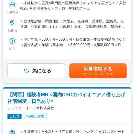
～未経験から安定×専門性の医療業界でキャリアを広げる！／入社
入社後は導入研修を受講。アサイン先企業の研修などフォロー体
後2か月の研修あり・フォロー体制充実～
制は万全で、医療機器営業に必要な製品知識や業界の知識は入社
仕事内容
【米国No.1CSO！日本だけでなく世界市場トップ級シェアの業界
後に習得することができます。
大手企業で安定就業】
＜勤務地詳細＞関西住所：大阪府、京都府、兵庫県、滋賀県、奈
■ＭＩフォースの魅力：
良県、和歌山県いずれかに配属します。 受動喫煙対策：屋内全面
■ 仕事概要
◎PMによる安心のフォロー体制
勤務地
禁煙変更の範囲：会社の定める事業所
未経験から、医療業界の専門職であるMR（医薬情報担当者）とし
社員の活動を、経験と知識を豊富に持つプロジェクトマネージャ
＜予定年収＞500万円～650万円＜賃金形態＞年俸制補足事項なし
てキャリアをスタートできるポジションです。
ーがきめ細やかにフォローしますので、いつでも自信を持って営
＜賃金内訳＞年額（基本給）：3,600,000円～4,500,000円＜月額
当社は製薬・医療機器メーカーの営業業務を担う
業活動が行えます。
給与
＞300,000円～375,000円（12分割）＜昇給有無＞有＜残業手当＞
「CSO（Contract Sales Organization）」で、多くの未経験者が
◎多彩なキャリアパス
有＜給与補足＞同社は年俸制になります。別途以下のような手当
MRとして活躍し、その後メーカー正社員へ転籍した実績も豊富で
多数のメーカー様との取引があるからこそ多様な経験を積むこと
があります。・プロジェクト賞与：会社及び個人業績により変
す。
ができ、PMとして顧客や医師とレベルの高い関係を築くことも、
動・四半期一時金：10万円（四半期に1回、10万円程度支給）※た
2カ月の集中研修で業界の基礎から学べるため、医療業界が初めて
本社で事業企画や採用、社員の育成などに関わることも可能で
応募依頼する
気になる
だし支給条件有。他、永続勤務報奨金（3年勤務5万円支給、5年
の方でも安心して挑戦できます。
す。複数のプロジェクトを経験し、新たなキャリアに挑戦してい
（エージェントサービス）
勤務10万円…）ございます。賃金はあくまでも目安の金額であ
営業職ならではの「提案スキル」だけでなく、専門知識を持って
くことを期待しています。
り、選考を通じて上下する可能性があります。月給(月額)は固定手
医師などに提案するため、市場では需要が高まり、希少性も増し
当を含めた表記です。
ています。
■勤務地：
【関西】経験者MR <国内CSOのパイオニア／借り上げ
（1）北海道：北海道
・MRとは
（2）東北：青森・秋田・岩手・山形・宮城・福島
社宅制度・日当あり>
主に医師や薬剤師等へ、担当製品の情報提供を行います。担当施
（3）関東：東京・神奈川・千葉・埼玉・茨城・栃木・群馬
シミック・イニジオ株式会社
設の患者様に応じた情報提供や、担当製品の処方後の情報収集を
（4）甲信越：新潟・長野・山梨
行います。
正社員
5名以上採用
（5）東海：愛知・岐阜・三重・静岡
※MRだけでなく、医療機器営業職としてアサインされる可能性も
（6）北陸：富山・石川・福井
ございます。
（7）近畿：大阪・京都・滋賀・奈良・和歌山・兵庫
＜生涯現役！MRのキャリアを追い続けたい方／面接1回スピード
（8）中国：岡山・広島・山口・島根・鳥取