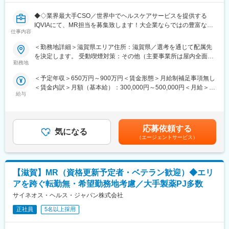
◆◇業界最大手CSO／世界中でヘルスケアサービスを提供する
IQVIAにて、MR担当を募集致します！大企業ならではの豊富なキ
仕事内容
ャリアパスがございます◆◇
＜勤務地詳細＞滋賀県エリア住所：滋賀県／選考を通じて配属先
【具体的な業務詳細】
を決定します。 受動喫煙対策：その他（主要事業所は屋内全面禁
国内トップクラスのプロジェクト受託実績を誇る当社の一員とし
勤務地
煙）変更の範囲：会社の定める事業所
て、医薬品PJなどを中心にクライアントビジネス拡大に貢献して
＜予定年収＞650万円～900万円＜賃金形態＞月給制補足事項無し
いただきます。
＜賃金内訳＞月額（基本給）：300,000円～500,000円＜月給＞
・担当エリアの訪問医療施設のターゲティング、担当医療施設へ
給与
300,000円～500,000円＜昇給有無＞有＜残業手当＞無＜給与補足
の訪問計画作成、担当医療施設への訪問、医療従事者とのリレー
＞【残業手当について】管理監督者の承認の上、研究会、顧客と
ション構築
の会議等が発生する場合、別途残業手当支給する。【補足】プロ
・卸への訪問、同行、卸 MSとのリレーション構築
ジェクト稼働手当(35,000円)、外勤日当（1日1,500円／外勤3.5時
・医療従事者向けの説明会の企画・実施、医師同士のコミュニケ
応募依頼する
気になる
間以上）■変動賞与制（6月・12月・3月）※平均実績6ヶ月分■イン
ーション推進のための研究会・勉強会の立ち上げ、講演会の企
（エージェントサービス）
センティブ：3月（対象者）賃金はあくまでも目安の金額であり、
画・運営 等
選考を通じて上下する可能性があります。月給(月額)は固定手当を
※勤務地については、選考内で希望を伺ったうえで決定します。
含めた表記です。
【滋賀】MR（資格更新予定者・ベテラン歓迎）◆エリ
＼IQVIAでMRとして働く魅力／
（１）充実の待遇：同業他社の中でも平均給与の高さや非課税の
アを跨ぐ転勤無・希望勤務地考慮／大手製薬PJ多数
日当の支給の他、退職金や団体保険制度、単身赴任手当や月1回の
サイネオス・ヘルス・ジャパン株式会社
帰省交通費の支給など福利厚生が充実しており、長期就業される
社員が多いのも特徴です。
正社員
5名以上採用
（２）豊富なキャリアップの機会があります： MRとして専門性
を磨き、管理職を目指していただく方も多くございますし、社内