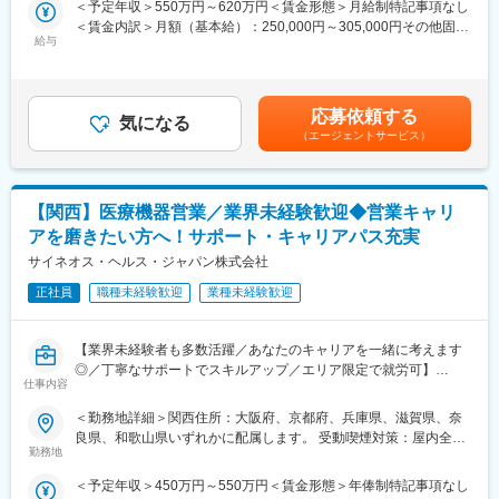
＜予定年収＞550万円～620万円＜賃金形態＞月給制特記事項なし
職です。IQVIAのお客様である国内医薬品メーカーにて、医薬品の
＜賃金内訳＞月額（基本給）：250,000円～305,000円その他固定
営業活動を行っていただきます。
給与
手当/月：35,000円＜月給＞285,000円～340,000円＜昇給有無＞
人々の命を守る商材に携わるため、社会貢献性と安定性を兼ね備
有＜残業手当＞無＜給与補足＞【残業手当について】管理監督者
えたお仕事です。
の承認の上、研究会、顧客との会議等が発生する場合、別途残業
手当支給する。【補足】プロジェクト稼働手当(35,000円)、外勤
■入社後の流れ
応募依頼する
気になる
日当（1日1,500円／外勤3.5時間以上）■変動賞与制（6月・12
まずはご入社から2か月間MR導入研修を受講し、MR資格を取得
（エージェントサービス）
月・3月）※平均実績6ヶ月分■インセンティブ：3月（対象者）賃
していただきます。
金はあくまでも目安の金額であり、選考を通じて上下する可能性
資格取得と聞くとハードルが高く思われる方もいるかもしれませ
があります。月給(月額)は固定手当を含めた表記です。
んが、当社の取得率は業界平均より20%ほど高い95%程度を維持
【関西】医療機器営業／業界未経験歓迎◆営業キャリ
しています。
文理問わず一から学べる環境を整えているため、専門知識は入社
アを磨きたい方へ！サポート・キャリアパス充実
後に身に付ける意欲があれば問題ございません。
サイネオス・ヘルス・ジャパン株式会社
社員の活躍事例についての詳細は、是非こちらのURLも併せてご
覧ください。
正社員
職種未経験歓迎
業種未経験歓迎
https://healthcarecareerpark.iqvia.com/
【業界未経験者も多数活躍／あなたのキャリアを一緒に考えます
■具体的な業務
◎／丁寧なサポートでスキルアップ／エリア限定で就労可】
すでに取引のある病院の医師や薬剤師に向け、医薬品の効果や副
仕事内容
作用・適切な使用方法などの情報を提供し、薬剤のプロモーショ
■業務内容
ン活動を行っていただきます。メインの業務は情報提供となるた
＜勤務地詳細＞関西住所：大阪府、京都府、兵庫県、滋賀県、奈
医療機器の営業担当者として、基幹病院などの医師や看護師など
め、価格交渉・納品・注文書の対応等は基本的に発生せず、営業
良県、和歌山県いずれかに配属します。 受動喫煙対策：屋内全面
医療従事者の方々と面談を行い、製品に関わる手技や情報提供な
活動に専念できる環境です。
勤務地
禁煙変更の範囲：会社の定める事業所
どの営業活動を行います。
個人の予算はありますが、チーム内で助け合う社風が整ってお
＜予定年収＞450万円～550万円＜賃金形態＞年俸制特記事項なし
・身につくスキル
り、過度なプレッシャーなく顧客とじっくり関係構築が可能で