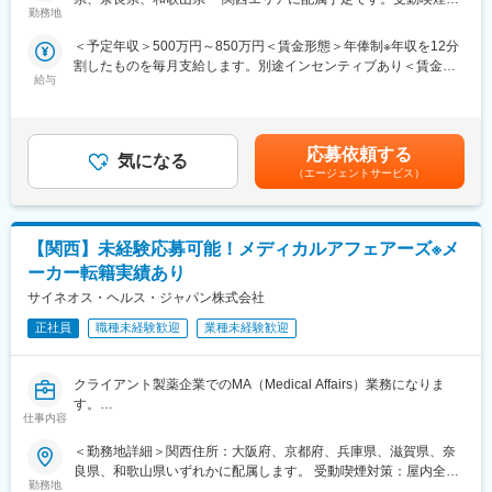
コントラクトMRとして大手製薬会社（国内／外資）のPJTへの配
■キャリアの選択肢を広げる働き方：
勤務地
策：屋内全面禁煙変更の範囲：会社の定める事業所（リモートワ
属となります。担当エリアの医療機関に訪問し、医療従事者に対
スペシャリティ領域への挑戦、新薬PJなど市場価値を高める機
ーク含む）
＜予定年収＞500万円～850万円＜賃金形態＞年俸制※年収を12分
して医薬品情報の伝達や、安全性や有効性情報をご提供いただき
会、自身の強みを活かしたPJ相談などが可能です。定期的な面談
割したものを毎月支給します。別途インセンティブあり＜賃金内
ます。有効性について情報の収集と会社への報告業務もお願いい
を通じて、その時々に応じたプロジェクトを提示するなどフレキ
給与
訳＞年額（基本給）：3,600,000円～6,660,000円固定残業手当/
たします。PJT期間は1年～3年で、MRの資格・経験をお持ちの方
シブルにキャリアが形成できます。その他、本社部門（マネージ
月：80,000円～110,000円（固定残業時間40時間0分/月）超過し
であればご活躍いただけます。
ャー、研修部門など）への道もあります。
た時間外労働の残業手当は追加支給＜月額＞380,000円～665,000
ライフスタイルとキャリアプランに合わせて全国50地域以上の案
円（12分割）（一律手当を含む）＜昇給有無＞有＜残業手当＞有
件から勤務地をご提案させていただきます。年収は現職考慮（モ
■明確な評価制度：
応募依頼する
気になる
＜給与補足＞※面接を通して、ご経験やスキルにより当社規定に基
デル年収：20代650万、40代後半850万）領域を変えてのPJT打診
自身の成果や頑張りが客観的に評価され、年収に反映されます。
（エージェントサービス）
づき決定いたします。■昇給、インセンティブあり■モデル年収：
も可能です。また、無期雇用派遣となるため、ＰＪＴの期間外も
また、在籍年数が増えると永年勤続報奨金や四半期一時金などの
20代650万、40代後半850万賃金はあくまでも目安の金額であ
ベース給与は保証いたします。
手当もアップします。つまり、やりがいや努力がきちんと報われ
り、選考を通じて上下する可能性があります。月給(月額)は固定手
る報酬制度になっています。
当を含めた表記です。
【関西】未経験応募可能！メディカルアフェアーズ※メ
■MRとして働く魅力
（1）最大限希望を考慮します：
【サポート体制】
ーカー転籍実績あり
全国50地域以上のPJTからご提案し、なるべくご希望の勤務地に
配属後は担当マネージャーが丁寧に支援します。日々の仕事の悩
サイネオス・ヘルス・ジャパン株式会社
アサインが可能です。また、次の契約での再配属の際の地域もし
みや、キャリア形成の相談等、伴走者として活躍をサポートしま
っかり考慮いたします。これは小規模ならではの社内バッティン
正社員
職種未経験歓迎
業種未経験歓迎
す。また知識・スキルレベルを上げるために様々な研修をご用意
グの少なさも大きく影響しています。
しています。
（2）小規模ならではの手厚いサポート：
クライアント製薬企業でのMA（Medical Affairs）業務になりま
CSO業界で10年以上のキャリアを持つベテラン社員が、あなたの
変更の範囲：会社の定める業務
す。
生涯のわたる「キャリア形成」を丁寧にサポートします。その繋
仕事内容
がりやノウハウの蓄積から、メーカーさんへ転籍の可能性がある
=主な業務=
PJTも紹介可能、また過去には、10年ほどブランクのある50代の
＜勤務地詳細＞関西住所：大阪府、京都府、兵庫県、滋賀県、奈
・メディカル戦略に沿った企画立案
方のご支援の実績もあるなど選考の合格率も高いです。
良県、和歌山県いずれかに配属します。 受動喫煙対策：屋内全面
・社内ステークホルダーとの協働
（3）長期就業／キャリア形成が可能：
勤務地
禁煙変更の範囲：会社の定める事業所