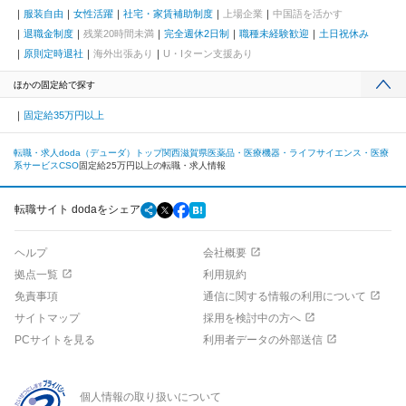
服装自由
女性活躍
社宅・家賃補助制度
上場企業
中国語を活かす
退職金制度
残業20時間未満
完全週休2日制
職種未経験歓迎
土日祝休み
原則定時退社
海外出張あり
U・Iターン支援あり
ほかの固定給で探す
固定給35万円以上
転職・求人doda（デューダ）トップ
関西
滋賀県
医薬品・医療機器・ライフサイエンス・医療
系サービス
CSO
固定給25万円以上の転職・求人情報
転職サイト dodaをシェア
ヘルプ
会社概要
拠点一覧
利用規約
免責事項
通信に関する情報の利用について
サイトマップ
採用を検討中の方へ
PCサイトを見る
利用者データの外部送信
個人情報の取り扱いについて