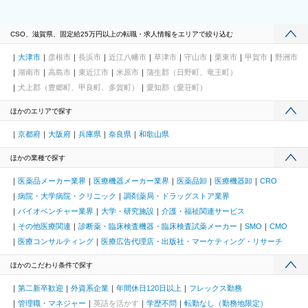
CSO、滋賀県、固定給25万円以上の転職・求人情報をエリアで絞り込む
大津市
彦根市
長浜市
近江八幡市
草津市
守山市
栗東市
甲賀市
野洲市
湖南市
高島市
東近江市
米原市
蒲生郡（日野町、竜王町）
犬上郡（豊郷町、甲良町、多賀町）
愛知郡（愛荘町）
ほかのエリアで探す
京都府
大阪府
兵庫県
奈良県
和歌山県
ほかの業種で探す
医薬品メーカー業界
医療機器メーカー業界
医薬品卸
医療機器卸
CRO
病院・大学病院・クリニック
調剤薬局・ドラッグストア業界
バイオベンチャー業界
大学・研究施設
介護・福祉関連サービス
その他医療関連
診断薬・臨床検査機器・臨床検査試薬メーカー
SMO
CMO
医療コンサルティング
医療広告代理店・出版社・マーケティング・リサーチ
ほかのこだわり条件で探す
第二新卒歓迎
外資系企業
年間休日120日以上
フレックス勤務
管理職・マネジャー
英語を活かす
学歴不問
転勤なし（勤務地限定）