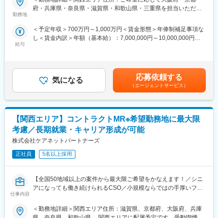
【はじめに】
ロジェクトが気に入り、メーカーからオファーを受けた場合、メ
府・兵庫県・奈良県・滋賀県・和歌山県・三重県を担当いただき
今回はMRを募集します。MR資格更新予定の方・ベテランの方も
ーカーに転籍することも可能です。オファーや延長依頼があった
勤務地
ます 受動喫煙対策：屋内全面禁煙変更の範囲：会社の定める事業
歓迎です。勤務地はご本人様の希望を鑑み決定いたします。20代
としても、別のプロジェクトにチャレンジしたい場合は断ること
所（リモートワーク含む）
＜予定年収＞700万円～1,000万円＜賃金形態＞年俸制補足事項な
～50代まで幅広く活躍しており、長期就業も叶う環境です。
もできます。また、定期的な面談を通じて、その時々に応じたプ
し＜賃金内訳＞年額（基本給）：7,000,000円～10,000,000円＜
ロジェクトを提示するなどフレキシブルにキャリアが形成できま
給与
月額＞583,333円～833,333円（12分割）＜昇給有無＞有＜残業手
【業務内容】
す。その他、本社部門（マネージャー、研修部門など）への道も
当＞無＜給与補足＞同社は年俸制になります。別途以下のような
大手製薬会社などを中心としたクライアントのプロジェクトへの
あります。
手当があります。・四半期一時金：10万円（四半期毎に支給）、
配属です。担当エリアの医療機関（開業医、病院）を訪問して、
年間最大40万円※ただし支給条件有。賃金はあくまでも目安の金
医師、薬剤師に課題解決するための医薬品情報を提供、副作用情
■同社について：
応募依頼する
気になる
額であり、選考を通じて上下する可能性があります。月給(月額)は
報を収集を行っていただきます。
同社は、医療機器・製薬メーカーの営業領域を支援するCSOと呼
（エージェントサービス）
固定手当を含めた表記です。
ばれる業種です。「新製品が発売されたため営業を増員したい」
《具体的には...》
「このエリアで営業活動を拡大したい」といったようなメーカー
■新薬のプロモーション
からのオーダーに対し自社の社員を派遣しています。医療機器は
【関西エリア】コントラクトMR※希望勤務地に最大限
■長期収載品の市場拡大
製品によって営業スタイルが異なりますが、同社では転職せずに
■ジェネリック医薬品のプロモーション
様々な医療機器を経験し、自身に合った営業スタイルを探ること
考慮／長期就業・キャリア形成が可能
※プロジェクトの状況によっては、選考保留（ご紹介できるプロジ
が可能です。また、同社では全国転勤ではなく地方単位内での転
株式会社ケアネットパートナーズ
ェクトが出るまで保留）となる場合もございますのであらかじめ
勤などエリアの相談が可能です。
ご認識の程よろしくお願いします※
正社員
5名以上採用
変更の範囲：会社の定める業務
【魅力ポイント】
【全国50地域以上の案件から最大限ご希望をかなえます！／シニ
■エリアを跨ぐ転勤なし：
アになっても働き続けられるCSO／小規模ならではの手厚いフォ
初任地希望だけでなく、エリアを跨いでの転勤はないため、転勤
仕事内容
ロー】
負担が軽減できます。2ndプロジェクト以降も希望や適性に応じ
て、アサインを検討します。
＜勤務地詳細＞関西エリア住所：滋賀県、京都府、大阪府、兵庫
■業務内容：
県、奈良県、和歌山県 関西エリアに配属予定です。受動喫煙対