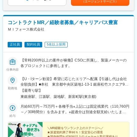
注意点）／品質に問題はないか」をわかりやすく伝えます
加しています。またスペシャリティ領域については社員の関心も
（エージェントサービス）
後の翌月給与で支給)賃金はあくまでも目安の金額であり、選考を
また、現場で使われた際の声を聞き取り製薬会社へ届け、より良
高く、これに応えるべく専門性の高い人財を育成するための社内
通じて上下する可能性があります。月給(月額)は固定手当を含めた
い薬づくりにも貢献します
認定資格制度を設けています。現在はオンコロジー分野で「血液
表記です。
自分が関わった薬が患者様の治療につながり、感謝されるやりが
がん」と「固形がん」の2つのコースが展開されています。
コントラクトMR／経験者募集／キャリアパス豊富
いのある仕事です
変更の範囲：会社の定める業務
ＭＩフォース株式会社
＼＼求人のポイント／／
◎未経験から医療業界へ｜大手製薬会社のプロジェクトで働ける
◎3ヶ月研修＋OJTでゼロから育成｜専門性の高いキャリア形成
正社員
契約社員
5名以上採用
◎年収500万円～＋社宅補助あり｜収入アップ可能
◎異業種出身者（営業、接客、旅行・ホテル、介護、公務員、教
【常時200件以上の案件が稼働】CSOに所属し、製薬メーカーの
員など）が活躍中
各プロジェクトに参画します。
仕事内容
■入社後の流れ
▽約3ヶ月の研修（医療知識・業務理解）
【U・Iターン歓迎】希望に応じたエリアへ配属【引越し代は会社
▽現場配属（4ヶ月目～）※マネージャーなど周囲のサポートを受
全額負担】■本社 東京都中央区築地1-13-1 銀座松竹スクエア9F■
けながら実務習得
勤務地
勤務エリア：（1）北海道：北海道（2）東北：青森・秋田・岩
【最寄り駅】
▽キャリア形成（MR経験者スペシャリスト・管理職や本社管理職
手・山形・宮城・福島（3）関東：東京・神奈川・千葉・埼玉・茨
東銀座駅、江坂駅、築地駅、新富町駅(東京都)
へのキャリアアップ＆キャリアチェンジの可能性アリ）
城・栃木・群馬（4）甲信越：新潟・長野・山梨（5）東海：愛
知・岐阜・三重・静岡（6）北陸：富山・石川・福井（7）近畿：
月給60万円～75万円＋各種手当※上記には固定残業代（110,760円
■充実した研修制度
大阪・京都・滋賀・奈良・和歌山・兵庫（8）中国：岡山・広島・
～／30時間分）を含みます。※超過分は別途全額支給いたしま
・入社後3ヶ月は研修に専念（基礎から習得）
給与
山口・島根・鳥取（9）四国：香川・徳島・高知・愛媛（10）九
す。＼社員の年収例／ 800万円／36歳（入社3年） 860万円／42
・全員未経験入社！同期とスタートできる環境
州：福岡・大分・宮崎・鹿児島・熊本・佐賀・長崎・沖縄※勤務地
歳（入社4年） 920万円／45歳（入社6年） ※諸手当含む
・配属後もマネージャーや先輩MRが成長をサポート
限定～全国転勤（規定あり）の選択可能※配属エリアは希望に応じ
＼MR経験をワンランク上のステージへ／
★派遣契約満了率96％！安定安心の環境
ます。希望範囲外への転勤はありません。※変更の範囲：会社の定
★国内外問わず80社以上のメーカーと取引実績あり