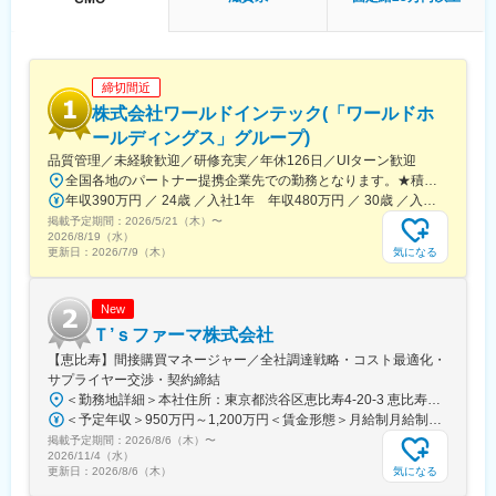
する製品を展開しています。治療効果の向上と、デバイスを扱う
医師が求める操作性や品質を追求するとともに、患者さんの身体
にやさしい治療（低侵襲治療）の発展に貢献しています。
＜製品詳細＞
締切間近
https://www.terumo.co.jp/business/tis
株式会社ワールドインテック(「ワールドホ
■配属エリア：
ールディングス」グループ)
国内支店のいずれかの配属となります。それぞれ在籍拠点をベー
品質管理／未経験歓迎／研修充実／年休126日／UIターン歓迎
スにチームでエリアを担当しています。業務を通じた「感動」と
全国各地のパートナー提携企業先での勤務となります。★積極採用中エリア東京・神奈川・千葉・埼玉・大阪・京都・滋賀・兵庫・愛知・三重・福岡※北海道・沖縄県を除く45都府県に多彩なプロジェクトを用意。※勤務地は希望を最大限考慮して決定します。※U・Iターン歓迎！住宅補助あり（月6万7000円まで会社補助）＼NEW！エリア制度導入／全国でスキルを伸ばしたい方も、好きな場所で研究をしたい方も、ご希望をお聞かせください！詳細は選考時にご案内いたします。【配属先企業の一例】中外製薬株式会社中外製薬工業株式会社株式会社明治堺化学工業株式会社日本化薬株式会社日東電工株式会社 豊橋事業所ニプロファーマ株式会社 大舘工場株式会社カネカ株式会社DNPファインケミカル宇都宮株式会社中外医科学研究所東邦チタニウム株式会社高田製薬株式会社株式会社理研ジェネシス株式会社マテリアルゲート三井化学EMS株式会社株式会社エネコート 他
「成長」を大事にする職場でチーム活動を重視した風土です。
年収390万円 ／ 24歳 ／入社1年 年収480万円 ／ 30歳 ／入社6年
掲載予定期間：
2026/5/21（木）
〜
■担当に関して：
2026/8/19（水）
大学病院などの基幹病院を担当いただきます。
気になる
更新日：
2026/7/9（木）
担当はエリアごとに異なりますが数件～数十件が多いです。
■仕事の魅力：
New
治療部位や手順に合わせて多様な製品を展開する中で、患者さん
Ｔ’ｓファーマ株式会社
には治療効果とQOLの向上を、ドクターには手技において最大限
【恵比寿】間接購買マネージャー／全社調達戦略・コスト最適化・
のパフォーマンスを発揮できる製品を提供することを目指してい
サプライヤー交渉・契約締結
ます。中でもMRは製品情報提供のみならず、販売した医療機器が
＜勤務地詳細＞本社住所：東京都渋谷区恵比寿4-20-3 恵比寿ガーデンプレイスタワー18F勤務地最寄駅：各線／恵比寿駅受動喫煙対策：屋内全面禁煙変更の範囲：会社の定める事業所（リモートワーク含む）
安全に使用されるために研修会を開催しり、使用にあたってのト
＜予定年収＞950万円～1,200万円＜賃金形態＞月給制月給制。ご経験等により変動あり、当社既定により決定。＜賃金内訳＞月額（基本給）：688,000円～869,000円＜月給＞688,000円～869,000円＜昇給有無＞有＜残業手当＞有＜給与補足＞ご経験等により変動あり、当社既定により決定。業績賞与年1回、昇給年1回。賃金はあくまでも目安の金額であり、選考を通じて上下する可能性があります。月給(月額)は固定手当を含めた表記です。
レーニングの機会を提供するなど重要な役割を担っているため、
掲載予定期間：
2026/8/6（木）
〜
やりがいを感じられます。
2026/11/4（水）
気になる
更新日：
2026/8/6（木）