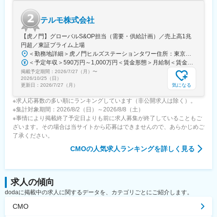
変更の範囲：会社の定める業務
テルモ株式会社
【虎ノ門】グローバルS&OP担当（需要・供給計画）／売上高1兆
円超／東証プライム上場
＜勤務地詳細＞虎ノ門ヒルズステーションタワー住所：東京都港区虎ノ門２丁目６－１ 虎ノ門ヒルズ ステーションタワー 受動喫煙対策：敷地内喫煙可能場所あり変更の範囲：会社の定める事業所
＜予定年収＞590万円～1,000万円＜賃金形態＞月給制＜賃金内訳＞月額（基本給）：279,000円～534,000円＜月給＞279,000円～534,000円＜昇給有無＞有＜残業手当＞有＜給与補足＞※上記年収はあくまでも目安の金額であり、選考を通じて経験、能力等を考慮し同社規定により決定します。■賞与あり（年2回）■昇給・昇格あり（年1回）■職位：一般職～主任職賃金はあくまでも目安の金額であり、選考を通じて上下する可能性があります。月給(月額)は固定手当を含めた表記です。
掲載予定期間：
2026/7/27（月）
〜
2026/10/25（日）
気になる
更新日：
2026/7/27（月）
※求人応募数の多い順にランキングしています（非公開求人は除く）。
※集計対象期間：2026/8/2（日）～2026/8/8（土）
※事情により掲載終了予定日よりも前に求人募集が終了していることもご
ざいます。その場合は当サイトから応募はできませんので、あらかじめご
了承ください。
CMO
の人気求人ランキングを詳しく見る
求人の傾向
dodaに掲載中の求人に関するデータを、カテゴリごとにご紹介します。
CMO