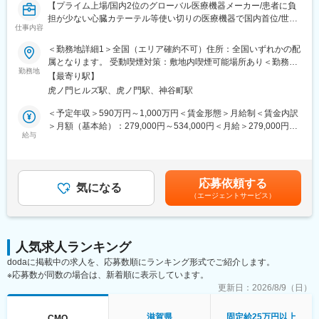
【プライム上場/国内2位のグローバル医療機器メーカー/患者に負
担が少ない心臓カテーテル等使い切りの医療機器で国内首位/世界
仕事内容
160カ国以上で展開】
＜勤務地詳細1＞全国（エリア確約不可）住所：全国いずれかの配
■メインミッション：
属となります。 受動喫煙対策：敷地内喫煙可能場所あり＜勤務地
担当エリアの病院（主に医師）に対し、当社のインターベンショ
勤務地
詳細2＞虎ノ門ヒルズステーションタワー住所：東京都港区虎ノ門
【最寄り駅】
ナルシステムズ事業（血管内治療）にて扱っている製品を提案し
２丁目６－１ 虎ノ門ヒルズ ステーションタワー 受動喫煙対策：
虎ノ門ヒルズ駅、虎ノ門駅、神谷町駅
ていただきます。
敷地内喫煙可能場所あり変更の範囲：会社の定める事業所（リモ
製品の販売、サービスの提供を通じて医療現場の改題を解決する
ートワーク含む）
＜予定年収＞590万円～1,000万円＜賃金形態＞月給制＜賃金内訳
ことで医療に貢献し、テルモブランドを育成することがミッショ
＞月額（基本給）：279,000円～534,000円＜月給＞279,000円～
ンです。
給与
534,000円＜昇給有無＞有＜残業手当＞有＜給与補足＞※経験、能
力等を考慮し同社規定により決定■営業日当あり■賞与あり（年2
■業務内容：
回）■昇給・昇格あり（年1回）■職位：一般職～主任クラス賃金
・担当製品の販売活動、各種販促イベントの企画運営
はあくまでも目安の金額であり、選考を通じて上下する可能性が
応募依頼する
・製品適正使用のための技術サポート（手術の立会いあり）
気になる
あります。月給(月額)は固定手当を含めた表記です。
（エージェントサービス）
・製品適正使用に必要となる文献・資料・製品関連情報の提供
・販売代理店へのサポート（製品情報の提供・勉強会の主催な
ど）
・各種学会への参加（年数回程度で土日出社があります。）
人気求人ランキング
dodaに掲載中の求人を、応募数順にランキング形式でご紹介します。
■担当製品：
※応募数が同数の場合は、新着順に表示しています。
心臓や下肢の血管の病気に対し、カテーテルを用いて治療する
「バスキュラーインターベンション（血管内カテーテル治療）」
更新日：
2026/8/9（日）
や、血管内の状態を診るための「イメージング（画像診断）」、
肝臓がんの化学療法「インターベンショナルオンコロジー」に関
滋賀県
固定給25万円以上
CMO