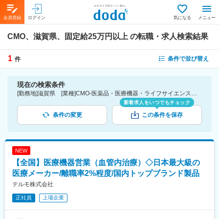
会員登録
ログイン
気になる
メニュー
CMO、滋賀県、固定給25万円以上
の転職・求人検索結果
1
条件で並び替え
件
現在の検索条件
[勤務地]滋賀県 [業種]CMO-医薬品・医療機器・ライフサイエンス・医療系サービス [詳細条件](待遇・福利厚生)固定給25万円以上
新着求人をいつでもチェック
条件の変更
この条件を保存
NEW
【全国】医療機器営業（血管内治療）◇日本最大級の
医療メーカー/離職率2%程度/国内トップブランド製品
テルモ株式会社
正社員
上場企業