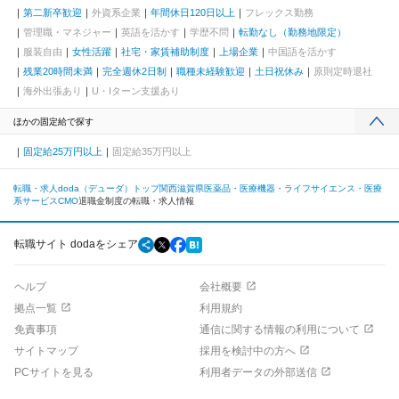
第二新卒歓迎
外資系企業
年間休日120日以上
フレックス勤務
管理職・マネジャー
英語を活かす
学歴不問
転勤なし（勤務地限定）
服装自由
女性活躍
社宅・家賃補助制度
上場企業
中国語を活かす
残業20時間未満
完全週休2日制
職種未経験歓迎
土日祝休み
原則定時退社
海外出張あり
U・Iターン支援あり
ほかの固定給で探す
固定給25万円以上
固定給35万円以上
転職・求人doda（デューダ）トップ
関西
滋賀県
医薬品・医療機器・ライフサイエンス・医療
系サービス
CMO
退職金制度の転職・求人情報
転職サイト dodaをシェア
ヘルプ
会社概要
拠点一覧
利用規約
免責事項
通信に関する情報の利用について
サイトマップ
採用を検討中の方へ
PCサイトを見る
利用者データの外部送信