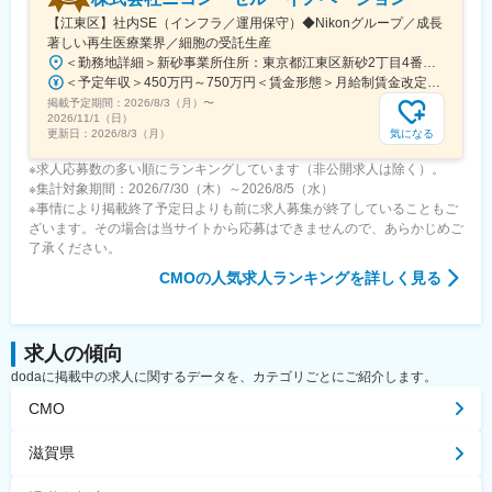
【江東区】社内SE（インフラ／運用保守）◆Nikonグループ／成長
著しい再生医療業界／細胞の受託生産
＜勤務地詳細＞新砂事業所住所：東京都江東区新砂2丁目4番地10号東京グランポートAKB 勤務地最寄駅：JR京葉線／潮見駅受動喫煙対策：屋内全面禁煙変更の範囲：会社の定める事業所
＜予定年収＞450万円～750万円＜賃金形態＞月給制賃金改定あり＜賃金内訳＞月額（基本給）：230,000円～380,000円＜月給＞230,000円～380,000円＜昇給有無＞有＜残業手当＞有＜給与補足＞※経験・能力・現給与等を考慮の上、適宜決定致します。・賞与：年2回（6月、12月）・役職がつく場合には、別途手当が支給されます。(例：課長職5万)賃金はあくまでも目安の金額であり、選考を通じて上下する可能性があります。月給(月額)は固定手当を含めた表記です。
掲載予定期間：
2026/8/3（月）
〜
2026/11/1（日）
気になる
更新日：
2026/8/3（月）
※求人応募数の多い順にランキングしています（非公開求人は除く）。
※集計対象期間：2026/7/30（木）～2026/8/5（水）
※事情により掲載終了予定日よりも前に求人募集が終了していることもご
ざいます。その場合は当サイトから応募はできませんので、あらかじめご
了承ください。
CMO
の人気求人ランキングを詳しく見る
求人の傾向
dodaに掲載中の求人に関するデータを、カテゴリごとにご紹介します。
CMO
滋賀県