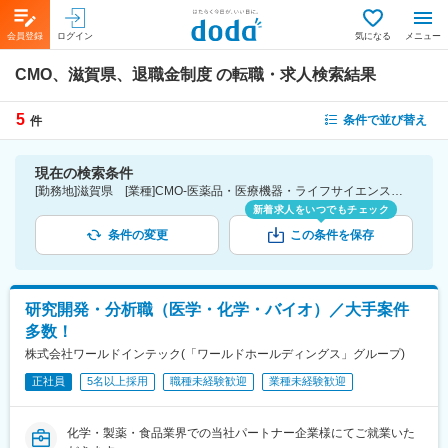
会員登録
ログイン
気になる
メニュー
CMO、滋賀県、退職金制度
の転職・求人検索結果
5
条件で並び替え
件
現在の検索条件
[勤務地]滋賀県 [業種]CMO-医薬品・医療機器・ライフサイエンス・医療系サービス [詳細条件](待遇・福利厚生)退職金制度
新着求人をいつでもチェック
条件の変更
この条件を保存
研究開発・分析職（医学・化学・バイオ）／大手案件
多数！
株式会社ワールドインテック(「ワールドホールディングス」グループ)
正社員
5名以上採用
職種未経験歓迎
業種未経験歓迎
化学・製薬・食品業界での当社パートナー企業様にてご就業いた