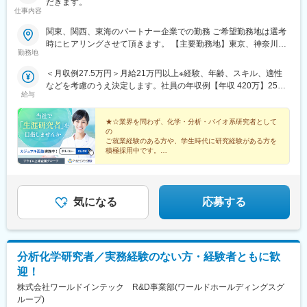
だきます。
仕事内容
関東、関西、東海のパートナー企業での勤務 ご希望勤務地は選考
時にヒアリングさせて頂きます。 【主要勤務地】東京、神奈川、
勤務地
埼玉、千葉、茨城、栃木、群馬、大阪、兵庫、京都、滋賀、静
岡、愛知＼NEW！エリア制度導入／全国でスキルを伸ばしたい方
＜月収例27.5万円＞月給21万円以上※経験、年齢、スキル、適性
も、好きな場所で研究をしたい方も、ご希望をお聞かせくださ
などを考慮のうえ決定します。社員の年収例【年収 420万】25歳
い！詳細は選考時にご案内いたします。
給与
【年収 500万】30歳【年収 600万】35歳【年収 640万】40歳【年
収 750万】56歳
★☆業界を問わず、化学・分析・バイオ系研究者として
の
ご就業経験のある方や、学生時代に研究経験がある方を
積極採用中です。
キャリアアップを目指したい方も、プライベート重視の
方も、
希望する働き方を叶えられる数々の制度をご用意してお
ります。★☆
気になる
応募する
分析化学研究者／実務経験のない方・経験者ともに歓
迎！
株式会社ワールドインテック R&D事業部(ワールドホールディングスグ
ループ)