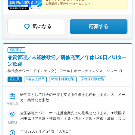
株式会社理研ジェネシス株式会社マテリアルゲート三井化学EMS
□異業種で勤務中だけど大丈夫？
株式会社株式会社エネコート 他＼NEW！エリア制度導入／全国
→給与をもらいながら知識・技術を身につける、【1ヶ
でスキルを伸ばしたい方も、好きな場所で研究をしたい方も、ご
月研修制度】で解決！
希望をお聞かせください！詳細は選考時にご案内いたします。
まずは説明だけ聞いてみたいという方も大歓迎♪
気になる
応募する
締切間近
品質管理／未経験歓迎／研修充実／年休126日／UIター
ン歓迎
株式会社ワールドインテック(「ワールドホールディングス」グループ)
正社員
5名以上採用
職種未経験歓迎
業種未経験歓迎
研究者として社会の発展を支える仕事をお任せします。大手メー
カー案件など多数！
仕事内容
全国各地のパートナー提携企業先での勤務となります。★積極採
用中エリア東京・神奈川・千葉・埼玉・大阪・京都・滋賀・兵
勤務地
庫・愛知・三重・福岡※北海道・沖縄県を除く45都府県に多彩な
プロジェクトを用意。※勤務地は希望を最大限考慮して決定しま
年収390万円 ／ 24歳 ／入社1年
す。※U・Iターン歓迎！住宅補助あり（月6万7000円まで会社補