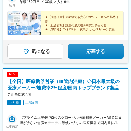
年収480万円 ／ 30歳 ／入社6年
助）＼NEW！エリア制度導入／全国でスキルを伸ばしたい方も、
給与
好きな場所で研究をしたい方も、ご希望をお聞かせください！詳
細は選考時にご案内いたします。【配属先企業の一例】中外製薬
★【研修充実】未経験でも安心◎マンツーマンの基礎研
株式会社中外製薬工業株式会社株式会社明治堺化学工業株式会社
修
★【社会貢献】話題の最先端の研究に参画可能
日本化薬株式会社日東電工株式会社 豊橋事業所ニプロファーマ株
★【好待遇】年休126日／残業少なめ／UIターン支援充
式会社 大舘工場株式会社カネカ株式会社DNPファインケミカル宇
実
都宮株式会社中外医科学研究所東邦チタニウム株式会社高田製薬
★【働きやすさ】産育休取得・復帰実績多数
株式会社株式会社理研ジェネシス株式会社マテリアルゲート三井
★【納得入社】会社説明会・カジュアル面談実施中◎
化学EMS株式会社株式会社エネコート 他
気になる
応募する
NEW
【全国】医療機器営業（血管内治療）◇日本最大級の
医療メーカー/離職率2%程度/国内トップブランド製品
テルモ株式会社
正社員
上場企業
【プライム上場/国内2位のグローバル医療機器メーカー/患者に負
担が少ない心臓カテーテル等使い切りの医療機器で国内首位/世界
仕事内容
160カ国以上で展開】