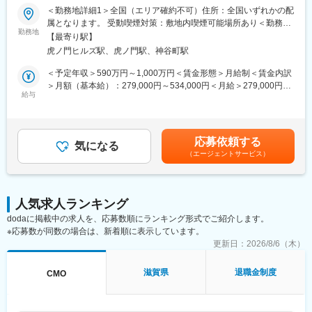
＜勤務地詳細1＞全国（エリア確約不可）住所：全国いずれかの配
■メインミッション：
属となります。 受動喫煙対策：敷地内喫煙可能場所あり＜勤務地
担当エリアの病院（主に医師）に対し、当社のインターベンショ
勤務地
詳細2＞虎ノ門ヒルズステーションタワー住所：東京都港区虎ノ門
【最寄り駅】
ナルシステムズ事業（血管内治療）にて扱っている製品を提案し
２丁目６－１ 虎ノ門ヒルズ ステーションタワー 受動喫煙対策：
虎ノ門ヒルズ駅、虎ノ門駅、神谷町駅
ていただきます。
敷地内喫煙可能場所あり変更の範囲：会社の定める事業所（リモ
製品の販売、サービスの提供を通じて医療現場の改題を解決する
ートワーク含む）
＜予定年収＞590万円～1,000万円＜賃金形態＞月給制＜賃金内訳
ことで医療に貢献し、テルモブランドを育成することがミッショ
＞月額（基本給）：279,000円～534,000円＜月給＞279,000円～
ンです。
給与
534,000円＜昇給有無＞有＜残業手当＞有＜給与補足＞※経験、能
力等を考慮し同社規定により決定■営業日当あり■賞与あり（年2
■業務内容：
回）■昇給・昇格あり（年1回）■職位：一般職～主任クラス賃金
・担当製品の販売活動、各種販促イベントの企画運営
はあくまでも目安の金額であり、選考を通じて上下する可能性が
応募依頼する
・製品適正使用のための技術サポート（手術の立会いあり）
気になる
あります。月給(月額)は固定手当を含めた表記です。
（エージェントサービス）
・製品適正使用に必要となる文献・資料・製品関連情報の提供
・販売代理店へのサポート（製品情報の提供・勉強会の主催な
ど）
・各種学会への参加（年数回程度で土日出社があります。）
人気求人ランキング
dodaに掲載中の求人を、応募数順にランキング形式でご紹介します。
■担当製品：
※応募数が同数の場合は、新着順に表示しています。
心臓や下肢の血管の病気に対し、カテーテルを用いて治療する
「バスキュラーインターベンション（血管内カテーテル治療）」
更新日：
2026/8/6（木）
や、血管内の状態を診るための「イメージング（画像診断）」、
肝臓がんの化学療法「インターベンショナルオンコロジー」に関
滋賀県
退職金制度
CMO
する製品を展開しています。治療効果の向上と、デバイスを扱う
医師が求める操作性や品質を追求するとともに、患者さんの身体
にやさしい治療（低侵襲治療）の発展に貢献しています。