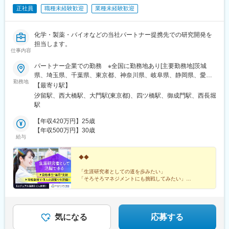
正社員
職種未経験歓迎
業種未経験歓迎
化学・製薬・バイオなどの当社パートナー提携先での研究開発を
担当します。
仕事内容
パートナー企業での勤務 ※全国に勤務地あり[主要勤務地]茨城
県、埼玉県、千葉県、東京都、神奈川県、岐阜県、静岡県、愛知
勤務地
県、三重県、滋賀県、京都府、大阪府、兵庫県、広島県、福岡県※
【最寄り駅】
勤務地・配属先企業は、十分に話し合った上で、あなたのご経験
汐留駅、西大橋駅、大門駅(東京都)、四ツ橋駅、御成門駅、西長堀
やご希望を考慮し決定します。＼NEW！エリア制度導入／全国で
駅
スキルを伸ばしたい方も、好きな場所で研究をしたい方も、ご希
望をお聞かせください！詳細は選考時にご案内いたします。
【年収420万円】25歳
【年収500万円】30歳
給与
◆◆
「生涯研究者としての道を歩みたい」
「そろそろマネジメントにも挑戦してみたい」
「働きやすい制度が整っている環境で研究を続けたい」
などの想いを叶えられる各種制度が整っています。
◎カジュアル面談も対応しています。お気軽にご相談く
気になる
応募する
ださい。