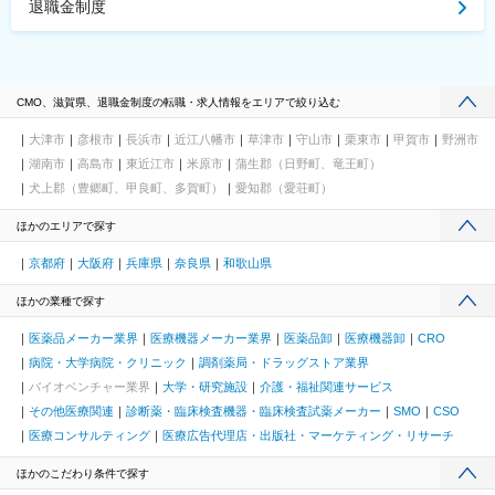
退職金制度
CMO、滋賀県、退職金制度の転職・求人情報をエリアで絞り込む
大津市
彦根市
長浜市
近江八幡市
草津市
守山市
栗東市
甲賀市
野洲市
湖南市
高島市
東近江市
米原市
蒲生郡（日野町、竜王町）
犬上郡（豊郷町、甲良町、多賀町）
愛知郡（愛荘町）
ほかのエリアで探す
京都府
大阪府
兵庫県
奈良県
和歌山県
ほかの業種で探す
医薬品メーカー業界
医療機器メーカー業界
医薬品卸
医療機器卸
CRO
病院・大学病院・クリニック
調剤薬局・ドラッグストア業界
バイオベンチャー業界
大学・研究施設
介護・福祉関連サービス
その他医療関連
診断薬・臨床検査機器・臨床検査試薬メーカー
SMO
CSO
医療コンサルティング
医療広告代理店・出版社・マーケティング・リサーチ
ほかのこだわり条件で探す