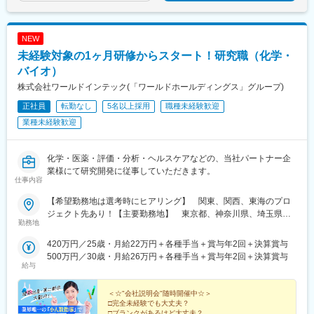
NEW
未経験対象の1ヶ月研修からスタート！研究職（化学・
バイオ）
株式会社ワールドインテック(「ワールドホールディングス」グループ)
正社員
転勤なし
5名以上採用
職種未経験歓迎
業種未経験歓迎
化学・医薬・評価・分析・ヘルスケアなどの、当社パートナー企
業様にて研究開発に従事していただきます。
仕事内容
【希望勤務地は選考時にヒアリング】 関東、関西、東海のプロ
ジェクト先あり！【主要勤務地】 東京都、神奈川県、埼玉県、
勤務地
千葉県、茨城県、栃木県、群馬県、大阪府、兵庫県、京都府、滋
賀県、静岡県、愛知県、三重県、広島県、福岡県※住宅補助あり！
420万円／25歳・月給22万円＋各種手当＋賞与年2回＋決算賞与
（月6万7000円まで会社補助）【配属先一例】中外製薬株式会社
500万円／30歳・月給26万円＋各種手当＋賞与年2回＋決算賞与
中外製薬工業株式会社株式会社明治堺化学工業株式会社日本化薬
給与
株式会社日東電工株式会社 豊橋事業所ニプロファーマ株式会社 大
舘工場株式会社カネカ株式会社DNPファインケミカル宇都宮株式
＜☆"会社説明会"随時開催中☆＞
会社中外医科学研究所東邦チタニウム株式会社高田製薬株式会社
□完全未経験でも大丈夫？
□ブランクがあるけど大丈夫？