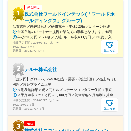
＜製品詳細＞
締切間近
https://www.terumo.co.jp/business/tis
株式会社ワールドインテック(「ワールドホ
■配属エリア：
ールディングス」グループ)
国内支店のいずれかの配属となります。それぞれ在籍拠点をベー
品質管理／未経験歓迎／研修充実／年休126日／UIターン歓迎
スにチームでエリアを担当しています。業務を通じた「感動」と
全国各地のパートナー提携企業先での勤務となります。★積極採用中エリア東京・神奈川・千葉・埼玉・大阪・京都・滋賀・兵庫・愛知・三重・福岡※北海道・沖縄県を除く45都府県に多彩なプロジェクトを用意。※勤務地は希望を最大限考慮して決定します。※U・Iターン歓迎！住宅補助あり（月6万7000円まで会社補助）＼NEW！エリア制度導入／全国でスキルを伸ばしたい方も、好きな場所で研究をしたい方も、ご希望をお聞かせください！詳細は選考時にご案内いたします。【配属先企業の一例】中外製薬株式会社中外製薬工業株式会社株式会社明治堺化学工業株式会社日本化薬株式会社日東電工株式会社 豊橋事業所ニプロファーマ株式会社 大舘工場株式会社カネカ株式会社DNPファインケミカル宇都宮株式会社中外医科学研究所東邦チタニウム株式会社高田製薬株式会社株式会社理研ジェネシス株式会社マテリアルゲート三井化学EMS株式会社株式会社エネコート 他
「成長」を大事にする職場でチーム活動を重視した風土です。
年収390万円 ／ 24歳 ／入社1年 年収480万円 ／ 30歳 ／入社6年
掲載予定期間：
2026/5/21（木）
〜
■担当に関して：
2026/8/19（水）
大学病院などの基幹病院を担当いただきます。
気になる
更新日：
2026/7/9（木）
担当はエリアごとに異なりますが数件～数十件が多いです。
■仕事の魅力：
テルモ株式会社
治療部位や手順に合わせて多様な製品を展開する中で、患者さん
には治療効果とQOLの向上を、ドクターには手技において最大限
【虎ノ門】グローバルS&OP担当（需要・供給計画）／売上高1兆
のパフォーマンスを発揮できる製品を提供することを目指してい
円超／東証プライム上場
ます。中でもMRは製品情報提供のみならず、販売した医療機器が
＜勤務地詳細＞虎ノ門ヒルズステーションタワー住所：東京都港区虎ノ門２丁目６－１ 虎ノ門ヒルズ ステーションタワー 受動喫煙対策：敷地内喫煙可能場所あり変更の範囲：会社の定める事業所
安全に使用されるために研修会を開催しり、使用にあたってのト
＜予定年収＞590万円～1,000万円＜賃金形態＞月給制＜賃金内訳＞月額（基本給）：279,000円～534,000円＜月給＞279,000円～534,000円＜昇給有無＞有＜残業手当＞有＜給与補足＞※上記年収はあくまでも目安の金額であり、選考を通じて経験、能力等を考慮し同社規定により決定します。■賞与あり（年2回）■昇給・昇格あり（年1回）■職位：一般職～主任職賃金はあくまでも目安の金額であり、選考を通じて上下する可能性があります。月給(月額)は固定手当を含めた表記です。
レーニングの機会を提供するなど重要な役割を担っているため、
掲載予定期間：
2026/7/27（月）
〜
やりがいを感じられます。
2026/10/25（日）
気になる
更新日：
2026/7/27（月）
変更の範囲：会社の定める業務
New
株式会社ニコン・セル・イノベーション