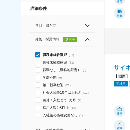
給与
詳細条件
事業
休日・働き方
募集・採用情報
選択中
職種未経験歓迎
(
21
)
業種未経験歓迎
(
21
)
サイ
転勤なし（勤務地限定）
(
0
)
【関西】
学歴不問
(
0
)
正社員
第二新卒歓迎
(
21
)
社会人経験10年以上歓迎
(
12
)
急募！入社まで1カ月
(
2
)
採用人数5名以上
(
18
)
仕事
入社後の職種変更なし
(
1
)
対象