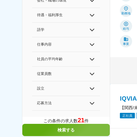
会社・職場の環境
勤務地
待遇・福利厚生
給与
語学
事業
仕事内容
社員の平均年齢
従業員数
設立
IQV
応募方法
【関西/
正社員
21
この条件の求人数
件
検索する