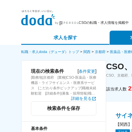
CSOの転職・求人情報を掲載中
求人を探す
詳細条件から探す
エージェ
転職・求人doda（デューダ）トップ
関西
京都府
医薬品・医療
CSO
新着求人から探す
スカウト
[
]
現在の検索条件
条件変更
CSO、京都府
[勤務地]京都府 [業種]CSO-医薬品・医療
求人特集から探す
パートナ
機器・ライフサイエンス・医療系サービ
2
ス [こだわり条件ピックアップ]職種未経
該当求人数
験歓迎 [詳細条件](募集・採用情報)職種
詳細を見る
未経験歓迎
検索条件を保存
サイ
【関西】
基本条件
正社員