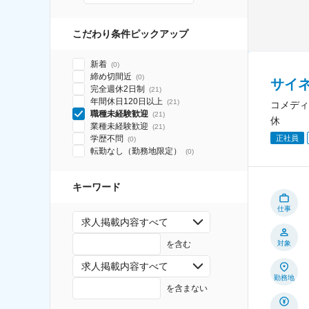
こだわり条件ピックアップ
新着
(
0
)
締め切間近
(
0
)
サイ
完全週休2日制
(
21
)
年間休日120日以上
(
21
)
コメディ
職種未経験歓迎
(
21
)
休
業種未経験歓迎
(
21
)
学歴不問
正社員
(
0
)
転勤なし（勤務地限定）
(
0
)
キーワード
仕事
求人掲載内容すべて
を含む
対象
求人掲載内容すべて
勤務地
を含まない