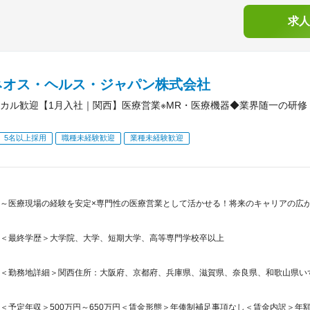
求人
ネオス・ヘルス・ジャパン株式会社
カル歓迎【1月入社｜関西】医療営業※MR・医療機器◆業界随一の研
5名以上採用
職種未経験歓迎
業種未経験歓迎
～医療現場の経験を安定×専門性の医療営業として活かせる！将来のキャリアの広
＜最終学歴＞大学院、大学、短期大学、高等専門学校卒以上
＜勤務地詳細＞関西住所：大阪府、京都府、兵庫県、滋賀県、奈良県、和歌山県いずれ
＜予定年収＞500万円～650万円＜賃金形態＞年俸制補足事項なし＜賃金内訳＞年額（基本給