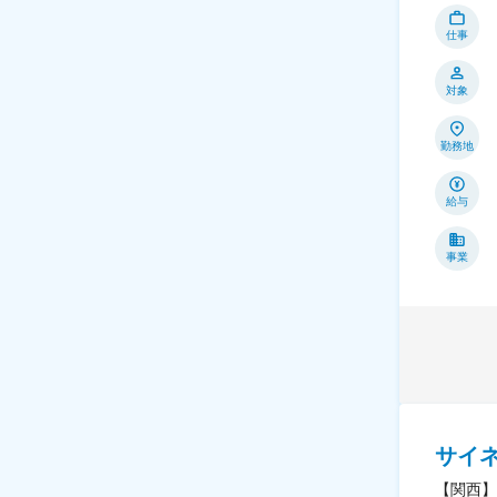
仕事
対象
勤務地
給与
事業
サイ
【関西】