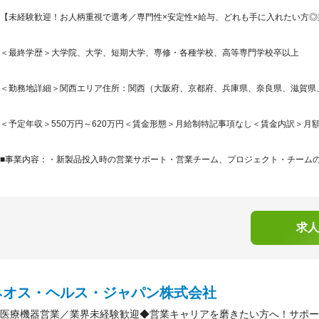
【未経験歓迎！お人柄重視で選考／専門性×安定性×給与、どれも手に入れたい方
＜最終学歴＞大学院、大学、短期大学、専修・各種学校、高等専門学校卒以上
＜勤務地詳細＞関西エリア住所：関西（大阪府、京都府、兵庫県、奈良県、滋賀県、和
＜予定年収＞550万円～620万円＜賃金形態＞月給制特記事項なし＜賃金内訳＞月額（基本
■事業内容：・新製品投入時の営業サポート・営業チーム、プロジェクト・チームの編
求人
ネオス・ヘルス・ジャパン株式会社
医療機器営業／業界未経験歓迎◆営業キャリアを磨きたい方へ！サポー