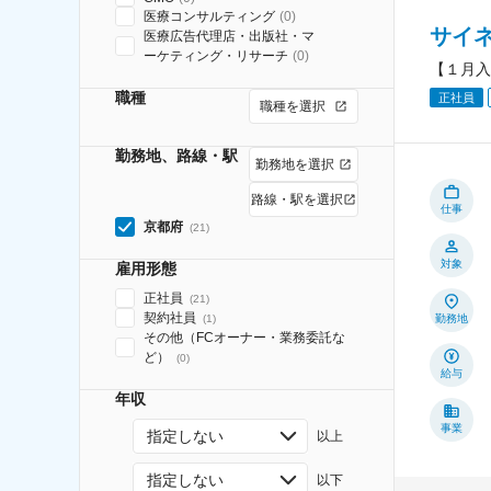
医療コンサルティング
(
0
)
サイ
医療広告代理店・出版社・マ
ーケティング・リサーチ
(
0
)
【１月入
職種
正社員
職種を選択
勤務地、路線・駅
勤務地を選択
路線・駅を選択
仕事
京都府
(
21
)
対象
雇用形態
正社員
(
21
)
契約社員
(
1
)
勤務地
その他（FCオーナー・業務委託な
ど）
(
0
)
給与
年収
事業
指定しない
以上
指定しない
以下