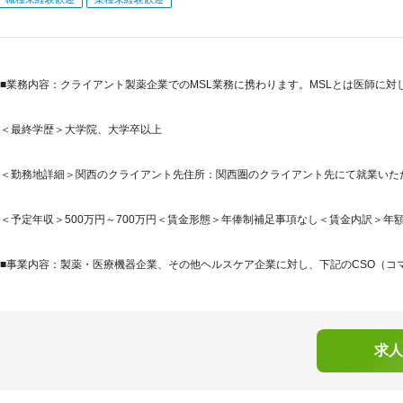
■業務内容：クライアント製薬企業でのMSL業務に携わります。MSLとは医師に
＜最終学歴＞大学院、大学卒以上
＜勤務地詳細＞関西のクライアント先住所：関西圏のクライアント先にて就業いただき
＜予定年収＞500万円～700万円＜賃金形態＞年俸制補足事項なし＜賃金内訳＞年額（基本給
■事業内容：製薬・医療機器企業、その他ヘルスケア企業に対し、下記のCSO（コマ
求人