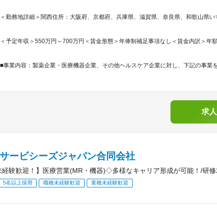
＜勤務地詳細＞関西住所：大阪府、京都府、兵庫県、滋賀県、奈良県、和歌山県いずれ
＜予定年収＞550万円～700万円＜賃金形態＞年俸制補足事項なし＜賃金内訳＞年額（基本給
■事業内容：製薬企業・医療機器企業、その他ヘルスケア企業に対し、下記の事業を提
求人
IAサービシーズジャパン合同会社
未経験歓迎！】医療営業(MR・機器)◇多様なキャリア形成が可能！/研修2
5名以上採用
職種未経験歓迎
業種未経験歓迎