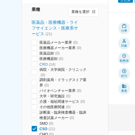
業種
業種を選択
医薬品・医療機器・ライ
フサイエンス・医療系サ
仕事
ービス
(
21
)
医薬品メーカー業界
(
0
)
対象
医療機器メーカー業界
(
0
)
医薬品卸
(
0
)
医療機器卸
(
0
)
勤務地
CRO
(
14
)
病院・大学病院・クリニック
(
0
)
給与
調剤薬局・ドラッグストア業
界
(
0
)
バイオベンチャー業界
(
0
)
事業
大学・研究施設
(
0
)
介護・福祉関連サービス
(
0
)
その他医療関連
(
0
)
診断薬・臨床検査機器・臨床
検査試薬メーカー
(
0
)
SMO
(
0
)
CSO
(
21
)
CMO
(
0
)