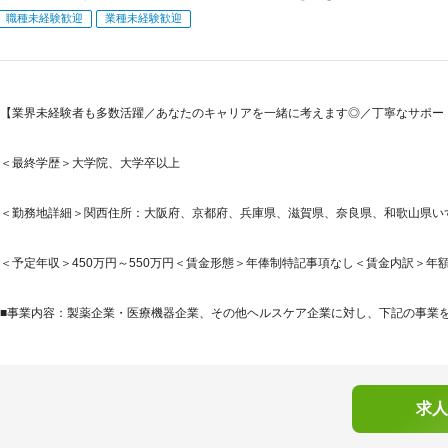
職種未経験歓迎
業種未経験歓迎
【業界未経験者も多数活躍／あなたのキャリアを一緒に考えます◎／丁寧なサポート
＜最終学歴＞大学院、大学卒以上
＜勤務地詳細＞関西住所：大阪府、京都府、兵庫県、滋賀県、奈良県、和歌山県いずれ
＜予定年収＞450万円～550万円＜賃金形態＞年俸制特記事項なし＜賃金内訳＞年額（基本給
■事業内容：製薬企業・医療機器企業、その他ヘルスケア企業に対し、下記の事業を提
求人