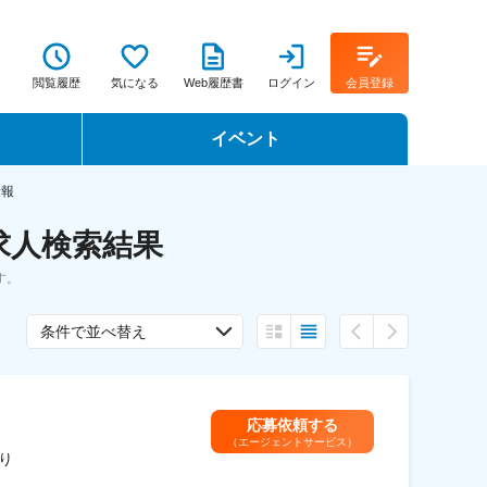
閲覧履歴
気になる
Web履歴書
ログイン
会員登録
イベント
転職イベント・転職セミナー
情報
求人検索結果
転職フェア
す。
転職セミナー動画
条件で並べ替え
応募依頼する
（エージェントサービス）
り