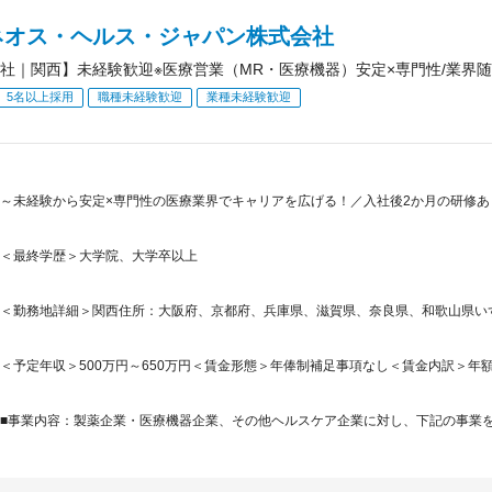
ネオス・ヘルス・ジャパン株式会社
社｜関西】未経験歓迎※医療営業（MR・医療機器）安定×専門性/業界
5名以上採用
職種未経験歓迎
業種未経験歓迎
～未経験から安定×専門性の医療業界でキャリアを広げる！／入社後2か月の研修あり・
＜最終学歴＞大学院、大学卒以上
＜勤務地詳細＞関西住所：大阪府、京都府、兵庫県、滋賀県、奈良県、和歌山県いずれ
＜予定年収＞500万円～650万円＜賃金形態＞年俸制補足事項なし＜賃金内訳＞年額（基本給
■事業内容：製薬企業・医療機器企業、その他ヘルスケア企業に対し、下記の事業を提