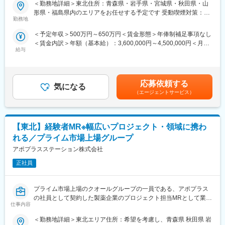
大手企業で安定就業】
PJTも紹介可能、また過去には、10年ほどブランクのある50代の
＜勤務地詳細＞東北住所：青森県・岩手県・宮城県・秋田県・山
方のご支援の実績もあるなど選考の合格率も高いです。
形県・福島県内のエリアをお任せする予定です 受動喫煙対策：屋
■ 仕事概要
（3）長期就業／キャリア形成が可能：
勤務地
内全面禁煙変更の範囲：会社の定める事業所
未経験から、医療業界の専門職であるMR（医薬情報担当者）とし
弊社所属のMRはシニア（50代）がボリュームゾーン。契約社員
＜予定年収＞500万円～650万円＜賃金形態＞年俸制補足事項なし
てキャリアをスタートできるポジションです。
としてパフォーマンスが高い場合は50代の方でも正社員への転換
＜賃金内訳＞年額（基本給）：3,600,000円～4,500,000円＜月額
当社は製薬・医療機器メーカーの営業業務を担う
もあります。契約の更新についても著しく業務態度が悪い／業績
給与
＞300,000円～375,000円（12分割）＜昇給有無＞有＜残業手当＞
「CSO（Contract Sales Organization）」で、多くの未経験者が
が上がっていないなどではない限りは原則更新となります。ま
有＜給与補足＞同社は年俸制になります。別途以下のような手当
MRとして活躍し、その後メーカー正社員へ転籍した実績も豊富で
た、プロジェクトが終了してしまった場合も責任をもって再配属
があります。・プロジェクト賞与：会社及び個人業績により変
す。
先を探します。また、過去営業成績の優秀な方ではメーカー登用
動・四半期一時金：10万円（四半期に1回、10万円程度支給）※た
2カ月の集中研修で業界の基礎から学べるため、医療業界が初めて
の実績もあります。
応募依頼する
気になる
だし支給条件有。他、永続勤務報奨金（3年勤務5万円支給、5年
の方でも安心して挑戦できます。
（エージェントサービス）
勤務10万円…）ございます。賃金はあくまでも目安の金額であ
営業職ならではの「提案スキル」だけでなく、専門知識を持って
り、選考を通じて上下する可能性があります。月給(月額)は固定手
医師などに提案するため、市場では需要が高まり、希少性も増し
当を含めた表記です。
ています。
【東北】経験者MR※幅広いプロジェクト・領域に携わ
・MRとは
れる／プライム市場上場グループ
主に医師や薬剤師等へ、担当製品の情報提供を行います。担当施
アポプラスステーション株式会社
設の患者様に応じた情報提供や、担当製品の処方後の情報収集を
行います。
正社員
※MRだけでなく、医療機器営業職としてアサインされる可能性も
ございます。
プライム市場上場のクオールグループの一員である、アポプラス
の社員として契約した製薬企業のプロジェクト担当MRとして業務
■ 丁寧な研修・支援体制
仕事内容
に従事していただきます。内資・外資の新薬メーカー、ジェネリ
入社後は2カ月間の研修制度がありますので、未経験でもキャッチ
ックメーカーなどプロジェクトは多岐に渡りますので、今までの
アップがかないます。
＜勤務地詳細＞東北エリア住所：希望を考慮し、青森県 秋田県 岩