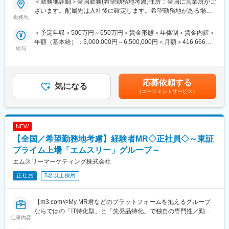
＜勤務地詳細＞全国勤務(希望勤務地考慮)住所：全国に営業所がご
大手CSO、EPファーマラインでは医療機器営業においてベテラン
ざいます。配属先は入社後に確定します。希望勤務地がある場合
の方を募集いたします！
勤務地
はご相談ください。 受動喫煙対策：その他（顧客先により異なり
契約社員採用となるため、今までの全国転勤から解放された働き
ます。）変更の範囲：会社の定める事業所
＜予定年収＞500万円～650万円＜賃金形態＞年俸制＜賃金内訳＞
方が可能です。
年額（基本給）：5,000,000円～6,500,000円＜月額＞416,666円
主に医療機器メーカーを早期退職したメンバー、介護などで短期
給与
～541,666円（12分割）＜昇給有無＞有＜残業手当＞有賃金はあ
間医療現場を離れていた方が現在活躍をしています。
くまでも目安の金額であり、選考を通じて上下する可能性があり
※別途正社員募集も行っております(転勤あり)ので、ご要望がござ
ます。月給(月額)は固定手当を含めた表記です。
いましたらお申し付けください！
応募依頼する
気になる
【業務内容】
（エージェントサービス）
入社後は配属前研修を受けたのち、当社クライアントである医療
機器メーカーへ配属されます。
行っていただくお仕事は、医療機器メーカーとして製品のシェア
NEW
拡大と適正使用のための働きかけ。
医療機器営業時代に培った経験をそのまま活かしていただきま
【全国／希望勤務地考慮】経験者MR◇正社員◇～東証
す。
プライム上場「エムスリー」グループ～
今までのご経験を活かせるプロジェクトをご提案いたします。
エムスリーマーケティング株式会社
正社員
5名以上採用
【EPファーマラインでキャリアを築くメリット】
■入社後も強力なバックアップが受けられます！
業界のご経験があっても、会社が異なれば「当たり前」も異なり
【m3.comやMy MR君などのプラットフォームを抱えるグループ
ます。
ならではの「IT特化型」と「先発品特化」で独自の専門性／勤務
仕事内容
業界経験者だからこそのギャップをいち早く解消するのが、本部
地は原則ブロックごとの配属が可能】
スタッフであるプロジェクトマネージャーの役割です。