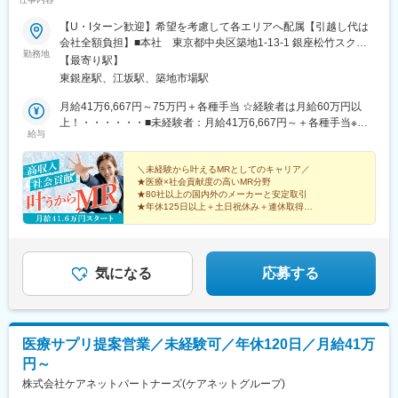
【U・Iターン歓迎】希望を考慮して各エリアへ配属【引越し代は
会社全額負担】■本社 東京都中央区築地1-13-1 銀座松竹スクエ
勤務地
ア9F■勤務エリア：（1）北海道：北海道（2）東北：青森・秋
【最寄り駅】
田・岩手・山形・宮城・福島（3）関東：東京・神奈川・千葉・埼
東銀座駅、江坂駅、築地市場駅
玉・茨城・栃木・群馬（4）甲信越：新潟・長野・山梨（5）東
海：愛知・岐阜・三重・静岡（6）北陸：富山・石川・福井（7）
月給41万6,667円～75万円＋各種手当 ☆経験者は月給60万円以
近畿：大阪・京都・滋賀・奈良・和歌山・兵庫（8）中国：岡山・
上！・・・・・・■未経験者：月給41万6,667円～＋各種手当※上
給与
広島・山口・島根・鳥取（9）四国：香川・徳島・高知・愛媛
記には固定残業代（7万9,114円～／30時間分）を含みます。※超
（10）九州：福岡・大分・宮崎・鹿児島・熊本・佐賀・長崎・沖
過分は別途全額支給いたします。◎手当を含めれば初年度から年
縄※勤務地限定～全国転勤（規定あり）の選択可能※配属エリアは
収600万円以上も可能！・・・・・・■経験者：月給60万円～75万
＼未経験から叶えるMRとしてのキャリア／
★医療×社会貢献度の高いMR分野
希望を考慮して決定いたします。希望範囲外への転勤はありませ
円＋各種手当※上記には固定残業代（11万760円～／30時間分）を
★80社以上の国内外のメーカーと安定取引
ん。※変更の範囲：会社の定める事業所（リモートワーク含む）
含みます。※超過分は別途全額支給いたします。＜年収例＞◎初年
★年休125日以上＋土日祝休み＋連休取得OK
度年収は700万円以上！◎最大年収900万円以上も目指せる
★eラーニング・資格取得支援など研修充実
★初年度年収600万以上も可
♪・・・・・・＼社員の年収例／ 800万円／36歳（入社3年） 860
万円／42歳（入社4年） 920万円／45歳（入社6年） ※諸手当含む
気になる
応募する
医療サプリ提案営業／未経験可／年休120日／月給41万
円～
株式会社ケアネットパートナーズ(ケアネットグループ)