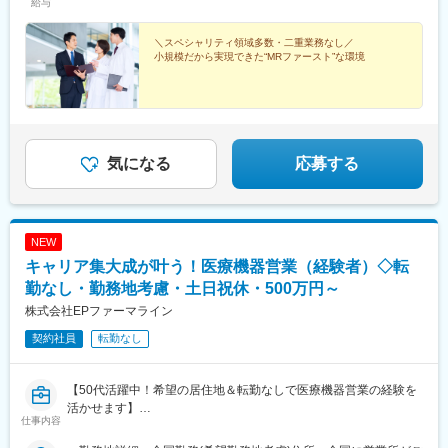
給与
／42歳（月給64万円+賞与）830万円／35歳（月給61万円+賞与）
駅、大阪駅、神戸駅(兵庫県)、奈良駅、和歌山駅、鳥取駅、松江
700万円／30歳（月給51万円+賞与）
駅、岡山駅、広島駅、山口駅(山口県)、徳島駅、高松駅(香川県)、
＼スペシャリティ領域多数・二重業務なし／
松山駅(愛媛県)、高知駅、博多駅、佐賀駅、長崎駅(長崎県)、熊本
小規模だから実現できた“MRファースト”な環境
駅、大分駅、宮崎駅、鹿児島中央駅前駅、さっぽろ駅、仙台駅(地
下鉄)、曽根田駅、宇都宮駅東口駅、中央前橋駅、京成千葉駅、船
橋駅、新宿駅(東京メトロ)、二重橋前駅、三越前駅、新高島駅、川
崎駅、七ツ屋駅、福井駅(福井県)、名鉄岐阜駅、新静岡駅、名鉄名
古屋駅、上栄町駅、西梅田駅、ハーバーランド駅、田中口駅、岡
山駅前駅、高松築港駅、ＪＲ松山駅前駅、高知駅前駅、祇園駅(福
気になる
応募する
岡県)、長崎駅前駅、熊本駅前駅、高見橋駅、北１２条駅、あおば
通駅、東宿郷駅、栄町駅(千葉県)、京成船橋駅、新宿駅、大手町駅
(東京都)、茅場町駅、高島町駅、電鉄富山駅、福井城址大名町駅、
日吉町駅、大阪梅田駅(阪神線)、高速神戸駅、西川緑道公園駅、猿
NEW
猴橋町駅、大手町駅(愛媛県)、高知橋駅、五島町駅、二本木口駅、
鹿児島中央駅
キャリア集大成が叶う！医療機器営業（経験者）◇転
勤なし・勤務地考慮・土日祝休・500万円～
株式会社EPファーマライン
契約社員
転勤なし
【50代活躍中！希望の居住地＆転勤なしで医療機器営業の経験を
活かせます】
仕事内容
【はじめに】