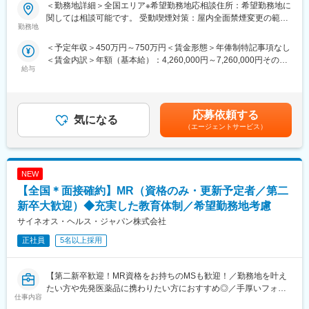
製薬企業向けのマーケティング／販促事業を展開する当社にて、
＜勤務地詳細＞全国エリア※希望勤務地応相談住所：希望勤務地に
1人のプロジェクトマネージャーが管理する営業は約20名程度で
MRを募集致します。
関しては相談可能です。 受動喫煙対策：屋内全面禁煙変更の範
あり、相談事があればいつでも連絡できる距離感です。
勤務地
囲：会社の定める事業所（リモートワーク含む）
1～2カ月に一度の面談も実施しており、日々の業務だけでなく中
【仕事内容】
＜予定年収＞450万円～750万円＜賃金形態＞年俸制特記事項なし
長期的な視点での相談も可能です。ぜひ頼ってください。
入社後、クライアントである製薬企業でのMR活動に従事いただき
＜賃金内訳＞年額（基本給）：4,260,000円～7,260,000円その他
ます。
給与
固定手当/月：20,000円＜月額＞375,000円～625,000円（12分
■基本的に稼働率は100%
医療施設を訪問し、ドクターを始め医療従事者に対して医薬品の
割）＜昇給有無＞有＜残業手当＞有＜給与補足＞上記年収はあく
常時、待機期間が発生することが無いよう隙間なくアサインをし
品質・有効性・安全性などに関する情報の提供、収集、伝達を主
まで目安であり、前職・経験考慮上、決定いたします。・昇給年2
ています。これも比較的少数規模に抑えて運営を行っているから
に行っていただきます。
回・諸手当：MR手当（上記に含む）、外勤日当 ※各種手当は就
こそ実現ができていることであり、強みの部分です。
応募依頼する
気になる
業規則に則る・その他：車両、iPad、PC/携帯貸与 （プロジェク
【教育研修】
（エージェントサービス）
トによる）賃金はあくまでも目安の金額であり、選考を通じて上
変更の範囲：会社の定める業務
製品教育、継続研修はもちろんのこと、オンコロジー領域専門研
下する可能性があります。月給(月額)は固定手当を含めた表記で
修、ハイブリッドMR研修、
す。
ビジネススキル研修、IT研修（エクセル、ｍｙMR君）等特徴的な
NEW
研修を受講頂けます。
【全国＊面接確約】MR（資格のみ・更新予定者／第二
【当社について】
新卒大歓迎）◆充実した教育体制／希望勤務地考慮
当社はエムスリーグループのであり、現在はCSO事業とメディカ
サイネオス・ヘルス・ジャパン株式会社
ルマーケター事業の2つの事業を柱にビジネスを展開しています。
正社員
5名以上採用
【当社CSO事業の特徴】
■先発品特化型
先発品を扱うPJTをメインで受注しているため、基本的には入社
【第二新卒歓迎！MR資格をお持ちのMSも歓迎！／勤務地を叶え
後2ndPJT以降も先発品の経験を積み、MRとして専門性を磨くこ
たい方や先発医薬品に携わりたい方におすすめ◎／手厚いフォロ
仕事内容
とが出来ます。
ー体制・プロジェクトマネージャーとの連携強】