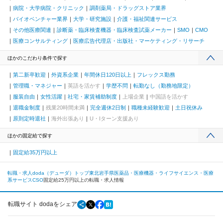
病院・大学病院・クリニック
調剤薬局・ドラッグストア業界
バイオベンチャー業界
大学・研究施設
介護・福祉関連サービス
その他医療関連
診断薬・臨床検査機器・臨床検査試薬メーカー
SMO
CMO
医療コンサルティング
医療広告代理店・出版社・マーケティング・リサーチ
ほかのこだわり条件で探す
第二新卒歓迎
外資系企業
年間休日120日以上
フレックス勤務
管理職・マネジャー
英語を活かす
学歴不問
転勤なし（勤務地限定）
服装自由
女性活躍
社宅・家賃補助制度
上場企業
中国語を活かす
退職金制度
残業20時間未満
完全週休2日制
職種未経験歓迎
土日祝休み
原則定時退社
海外出張あり
U・Iターン支援あり
ほかの固定給で探す
固定給35万円以上
転職・求人doda（デューダ）トップ
東北
岩手県
医薬品・医療機器・ライフサイエンス・医療
系サービス
CSO
固定給25万円以上の転職・求人情報
転職サイト dodaをシェア