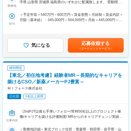
経験を活かせる環境が整っています。
同期社員と一緒に集中的に研修を行い、その後配属先に応じた製
手県 山形県 宮城県 福島県のいずれかに配属致します。 受動喫煙
■営業スタイル：担当エリアの医療機関（開業医、病院）を訪問し
品研修を行います。
勤務地
対策：屋内全面禁煙変更の範囲：会社の定める事業所（リモート
て、医師、薬剤師に課題解決するための医薬品情報を提供、副作
※配属入社後に確定予定／ご希望や適性を考慮し、1つ目のプロジ
ワーク含む）
＜予定年収＞540万円～800万円＜賃金形態＞月給制＜賃金内訳＞
用情報を収集を行っていただきます。
ェクトは製薬・医療機器メーカーのいずれかに配属します。
月額（基本給）：345,000円～504,000円＜月給＞445,000円～
・新薬のプロモーション
配属後も知識とスキルアップのために様々な研修をご用意してい
給与
654,000円（一律手当を含む）＜昇給有無＞有＜残業手当＞有＜
・長期収載品の市場拡大
ます。
給与補足＞※別途営業日当有（年間約40万円／1日2000円／4時間
・ジェネリック医薬品のプロモーション
以上外勤の場合）※能力・前給などを考慮し、規定により決定しま
※1プロジェクトを約2年程度担当します。
■明確な評価制度／やりがいや努力がきちんと報われる報酬制度
す。※その他の手当は「待遇・福利厚生」欄をご参照ください。昇
※プロジェクトマネージャー、スーパーバイザー(SV)より、日々の
自身の成果や頑張りが客観的に評価され、年収に反映されます。
応募依頼する
気になる
給：年1回★頑張りに応じて年収UP★赴任先の評価次第で大幅に
活動についてフォローを受けられる環境です。全国にSVを配置
また、在籍年数が増えると永年勤続報奨金や四半期一時金などの
（エージェントサービス）
年収をUPできます。（年2回業績給改定）賃金はあくまでも目安
し、素早くフォローができる体制をとっています。
手当もアップします。
の金額であり、選考を通じて上下する可能性があります。月給(月
■組織：約600名のコントラクトMRが在籍しています。社長をは
額)は固定手当を含めた表記です。
じめ、役員クラスが元MR出身のためMRのキャリアや育成、長期
■豊富なキャリアプランとサポート体制
締切間近
就業について力を入れている企業です。
志向性やその時の環境に応じて「特定の領域で専門性を高める」
■特徴：
「幅広い疾患をカバーできるオールラウンダーになる」「本社部
【東北／初任地考慮】経験者MR～長期的なキャリアを
(1)充実した教育体制：
門（マネージャー、研修部門など）へのキャリアチェンジ」など
築けるCSO／新薬メーカーPJ豊富～
・製品研修（約2週間～2ヶ月、プロジェクトによる）：入社オリ
幅広いキャリアプランがあります。
ＭＩフォース株式会社
エンテーション後に配属先プロジェクトの製薬メーカーにて製品
また、弊社のマネージャーのほとんどは、MRからキャリアチェン
研修を受けていただきます。
ジしたメンバーです。担当マネージャーが定期的に面談を行い、
正社員
5名以上採用
・継続教育：入社時に配属先の製薬会社で行なわれますが、その
分からないことやキャリアに関してサポートします。
他、横断研修、eラーニングの研修等も受けることが可能です。
・オンコロジー専門MR育成プログラム、IBD専門育成プログラ
変更の範囲：会社の定める業務
〈2ndPJT以後も手厚いフォロー/常時50社以上のプロジェクト稼
ム、CNS専門育成プログラムなどがあり、専門領域MRの育成も
働/キャリアを築ける評価制度/ MRからのキャリアチェンジ実績有
仕事内容
しています。
り〉
(2)プロジェクトマネジメント体制：プロジェクトマネージャー、
クライアントである製薬会社のプロジェクトに所属し、MRとして
＜勤務地詳細＞東北ブロック住所：青森県・秋田県・岩手県・山