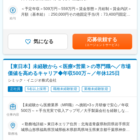
・内資系の安定企業で働きたい
★入社同期がいるため、一緒に頑張れる環境です！専門性の高い
のいずれかに配属致します。 受動喫煙対策：敷地内全面禁煙変更
という方にはおススメです！
営業職が目指せます。
の範囲：会社の定める事業所
＜予定年収＞509万円～559万円＜賃金形態＞月給制＜賃金内訳＞
＜2人に1人は未経験入社、75%は異業種からの転職者です＞
月額（基本給）：250,000円その他固定手当/月：73,400円固定残
■魅力ポイント：
給与
業手当/月：101,200円（固定残業時間40時間0分/月）超過した時
■職務内容：
＜安定性＞
間外労働の残業手当は追加支給＜月給＞424,600円（一律手当を
MR（医薬情報担当者）として、ドクターや医薬品卸へ訪問、医薬
・誰にとっても必要不可欠な医療業界は、景気の影響に左右され
含む）＜昇給有無＞有＜残業手当＞有＜給与補足＞※能力・前給な
品に関する情報提供を行います。
にくく、安定した売上を誇っています。
どを考慮し、規定により決定します。※年収の他に別途日当（月額
応募依頼する
・当社は、東証プライム上場以来、10期連続で増収中のクオール
気になる
3～4万円）・諸手当有昇給：年1回★頑張りに応じて年収UP★赴
（エージェントサービス）
＜MRとは＞
グループに属しており、主力事業を担っています。
任先の評価次第で大幅に年収をUPできます。（年2回業績給改
医薬品販売に際し、医師への医薬品の効果、効能、副作用を情報
定）賃金はあくまでも目安の金額であり、選考を通じて上下する
提供がミッションです。
＜社会貢献度の高さ＞
可能性があります。月給(月額)は固定手当を含めた表記です。
医薬品は「どの成分に、どのような効果があって、誰に使うと良
自身の売上・営業活動が患者さんのQOLの向上や病気から救うこ
【東日本】未経験から＜医療×営業＞の専門職へ／市場
いのか」などの情報が付加されて、初めて効果的に使うことがで
とに繋がるため、やりがいをもって営業できます。
価値を高めるキャリア◆年収500万～／年休125日
きます。医師への適切な医薬品情報の提供を通じて、患者さんの
治療、地域医療課題に貢献することができます。
シミック・イニジオ株式会社
＜頑張りは適切に評価＞
成果に応じた評価制度が整っており、頑張り次第で大幅な年収UP
正社員
5名以上採用
職種未経験歓迎
業種未経験歓迎
■安心の研修体制：
も目指せます。
・入社から3か月間：座学研修（導入教育）のみ
└医薬品や医療業界、営業方法についての知識を身につけます。
■福利厚生（転勤を伴う場合）：
【未経験から医療業界（MR職）へ挑戦×3ヶ月研修で安心／年収
・導入教育終了後は、Web講義、e-Learning、集合研修を組み合
＜社宅制度（法人契約）＞
500万～＋手当充実で収入アップ可／大手製薬会社を経験しなが
わせて行う、MR認定試験に100％を担保する対策講座がありま
・家賃：一部会社負担
仕事内容
ら成長／異業種出身者が活躍】
す。
・住居契約初期経費：会社負担（上限設定あり）
＜勤務地詳細＞東日本エリア住所：北海道青森県秋田県岩手県宮
・現場配属後も月1回以上の面談を設けており、成果を出すための
・入居時の引越し費用：会社負担（会社指定業者）
＜入社月について＞
城県山形県福島県茨城県栃木県群馬県埼玉県東京都千葉県神奈川
フォロー体制を整えております。
この求人は10月1日入社の求人となります
勤務地
県山梨県新潟県 長野県静岡県のいずれか予定受動喫煙対策：屋内
★入社同期がいるため、一緒に頑張れる環境です！専門性の高い
変更の範囲：会社の定める業務
※入社後は合同研修からスタート