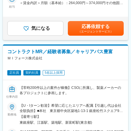
＜賃金内訳＞月額（基本給）：264,000円～374,000円その他固定
プロジェクトが稼働しています。
給与
手当/月：36,000円～51,000円＜月給＞300,000円～425,000円＜
プロジェクト人数が100名を超える大規模なプロジェクトや、日
■充実した研修制度
昇給有無＞有＜残業手当＞無＜給与補足＞■上記年収には、社宅
本市場への新規参入する企業のプロジェクトなど、規模やミッシ
・入社後3ヶ月は研修に専念（基礎から習得）
(当社負担分)と日当が含まれます。■社用車貸与と共にガソリン代
ョンも多様です。
・全員未経験入社！同期とスタートできる環境
を全額支給 ■賞与年2回（昨年度実績4.2ヶ月）、報酬改定年1回■
・配属後もマネージャーや先輩MRが成長をサポート
応募依頼する
気になる
全国勤務が可能な方は、初回給与時に30万円の一時金を支給賃金
■年齢も経験も多様な人財が活躍
（エージェントサービス）
はあくまでも目安の金額であり、選考を通じて上下する可能性が
シミック・イニジオはほぼ全員が中途採用です。それぞれ異なる
■手厚い福利厚生
あります。月給(月額)は固定手当を含めた表記です。
バックグラウンドを持ち、その経験を活かして活動しています。
・外勤手当（1日1,500円）
社員の年齢分布も幅広く、20代～60代まで在籍しています。社員
・社宅制度（家賃60％会社負担）※条件あり
コントラクトMR／経験者募集／キャリアパス豊富
の経験の多様性は、変革期にある製薬業界にあって、私たちの事
・転勤時の引越し費用負担
業を支える重要な要素です。
・単身赴任手当／帰省補助
ＭＩフォース株式会社
■人財育成への積極投資
■当社の特徴
シミック・イニジオにとってサービス品質の源泉となるのは人財
正社員
契約社員
5名以上採用
研修終了後は各製薬メーカーのプロジェクトに配属される『コン
です。
クラクトMR』。配属期間は平均2～3年程。
そのため人財育成・能力開発は重要施策と位置づけ、積極的な投
新薬案件を中心にプロジェクトが豊富にあり、成長機会が広がり
【常時200件以上の案件が稼働】CSOに所属し、製薬メーカーの
資を行っています。自己成長意欲を尊重し、業務直結の研修だけ
ます。
各プロジェクトに参画します。
でなく、変化する時代に対応するビジネススキル習得も含め階層
仕事内容
ごとにプログラムを展開し、会社全体の価値を高める取り組みを
■豊富なキャリアパス
行っています。
がんや希少疾患の医薬品担当など専門性を深めるキャリアや、マ
【U・Iターン歓迎】希望に応じたエリアへ配属【引越し代は会社
ネジメント・人材育成など多様なキャリアパスが可能。実際に社
全額負担】■本社 東京都中央区築地1-13-1 銀座松竹スクエア9F■
■家族も安心な手厚い福利厚生
勤務地
内でキャリアチェンジして活躍している社員も多数います。
勤務エリア：（1）北海道：北海道（2）東北：青森・秋田・岩
【最寄り駅】
社員がワークライフバランスをとりながらパフォーマンスを発揮
手・山形・宮城・福島（3）関東：東京・神奈川・千葉・埼玉・茨
東銀座駅、江坂駅、築地駅、新富町駅(東京都)
できる制度があります。社員と社員のご家族が安心し、仕事もプ
変更の範囲：会社の定める業務
城・栃木・群馬（4）甲信越：新潟・長野・山梨（5）東海：愛
ライベートも充実して活躍できるよう、福利厚生制度を整備して