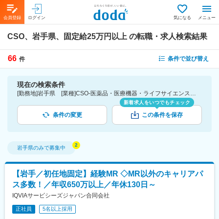
会員登録
ログイン
気になる
メニュー
CSO、岩手県、固定給25万円以上
の転職・求人検索結果
66
条件で並び替え
件
現在の検索条件
[勤務地]岩手県 [業種]CSO-医薬品・医療機器・ライフサイエンス・医療系サービス [詳細条件](待遇・福利厚生)固定給25万円以上
新着求人をいつでもチェック
条件の変更
この条件を保存
岩手県
のみで募集中
【岩手／初任地固定】経験MR ◇MR以外のキャリアパ
ス多数！／年収650万以上／年休130日～
IQVIAサービシーズジャパン合同会社
正社員
5名以上採用