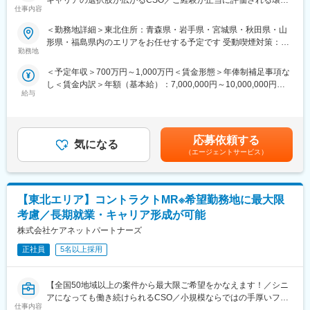
キャリアの選択肢が広がるCSO／ご経験が正当に評価される環
でなく、変化する時代に対応するビジネススキル習得も含め階層
（9）四国：香川・徳島・高知・愛媛
仕事内容
境】
ごとにプログラムを展開し、会社全体の価値を高める取り組みを
（10）九州：福岡・大分・宮崎・鹿児島・熊本・佐賀・長崎・沖
行っています。
縄
＜勤務地詳細＞東北住所：青森県・岩手県・宮城県・秋田県・山
【はじめに】
形県・福島県内のエリアをお任せする予定です 受動喫煙対策：屋
今回はMRを募集します。MR資格更新予定の方・ベテランの方も
■家族も安心な手厚い福利厚生
勤務地
変更の範囲：会社の定める業務
内全面禁煙変更の範囲：会社の定める事業所（リモートワーク含
歓迎です。勤務地はご本人様の希望を鑑み決定いたします。20代
社員がワークライフバランスをとりながらパフォーマンスを発揮
む）
＜予定年収＞700万円～1,000万円＜賃金形態＞年俸制補足事項な
～50代まで幅広く活躍しており、長期就業も叶う環境です。
できる制度があります。社員と社員のご家族が安心し、仕事もプ
し＜賃金内訳＞年額（基本給）：7,000,000円～10,000,000円＜
ライベートも充実して活躍できるよう、福利厚生制度を整備して
給与
月額＞583,333円～833,333円（12分割）＜昇給有無＞有＜残業手
【業務内容】
います。
当＞無＜給与補足＞同社は年俸制になります。別途以下のような
大手製薬会社などを中心としたクライアントのプロジェクトへの
特に転勤を伴うことのあるMR職については、CSO業界トップク
手当があります。・四半期一時金：10万円（四半期毎に支給）、
配属です。担当エリアの医療機関（開業医、病院）を訪問して、
ラスの借り上げ社宅制度や単身赴任のサポート制度を導入し、そ
年間最大40万円※ただし支給条件有。賃金はあくまでも目安の金
医師、薬剤師に課題解決するための医薬品情報を提供、副作用情
の利用率も高水準となっています。
応募依頼する
気になる
額であり、選考を通じて上下する可能性があります。月給(月額)は
報を収集を行っていただきます。
（エージェントサービス）
固定手当を含めた表記です。
■社内認定資格制度
《具体的には...》
製薬企業での開発パイプラインの変化にともない、当社において
■新薬のプロモーション
はオンコロジーをはじめスペシャリティ領域のプロジェクトが増
【東北エリア】コントラクトMR※希望勤務地に最大限
■長期収載品の市場拡大
加しています。またスペシャリティ領域については社員の関心も
■ジェネリック医薬品のプロモーション
高く、これに応えるべく専門性の高い人財を育成するための社内
考慮／長期就業・キャリア形成が可能
※プロジェクトの状況によっては、選考保留（ご紹介できるプロジ
認定資格制度を設けています。現在はオンコロジー分野で「血液
株式会社ケアネットパートナーズ
ェクトが出るまで保留）となる場合もございますのであらかじめ
がん」と「固形がん」の2つのコースが展開されています。
ご認識の程よろしくお願いします※
正社員
5名以上採用
【魅力ポイント】
【全国50地域以上の案件から最大限ご希望をかなえます！／シニ
■エリアを跨ぐ転勤なし：
アになっても働き続けられるCSO／小規模ならではの手厚いフォ
初任地希望だけでなく、エリアを跨いでの転勤はないため、転勤
仕事内容