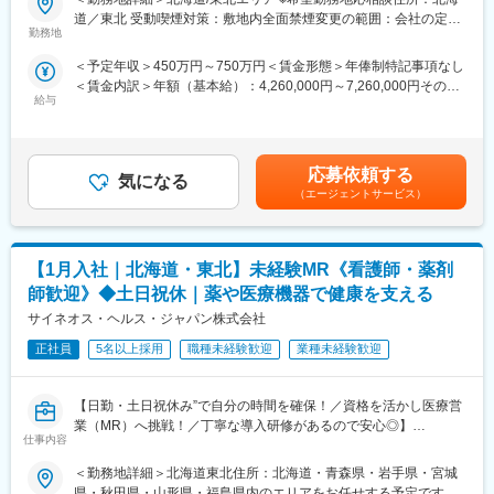
■大手製薬企業でも採用～「現場力」を養うための充実した教育体
MRを募集致します。
道／東北 受動喫煙対策：敷地内全面禁煙変更の範囲：会社の定め
制と研修コンテンツ～
勤務地
る事業所（リモートワーク含む）
特定の製剤を持たないCSOだからこそ、当社の教育サポートは単
【仕事内容】
＜予定年収＞450万円～750万円＜賃金形態＞年俸制特記事項なし
なる知識の提供だけでなく、MRとしての現場力を培うことに比重
入社後、クライアントである製薬企業でのMR活動に従事いただき
＜賃金内訳＞年額（基本給）：4,260,000円～7,260,000円その他
を置いております。
ます。
給与
固定手当/月：20,000円＜月額＞375,000円～625,000円（12分
オンコロジー領域等の知識を提供するe-learningはもちろん、専門
医療施設を訪問し、ドクターを始め医療従事者に対して医薬品の
割）＜昇給有無＞有＜残業手当＞有＜給与補足＞上記年収はあく
領域のKOLへの営業ロールプレイングの機会もあり、生き残るMR
品質・有効性・安全性などに関する情報の提供、収集、伝達を主
まで目安であり、前職・経験考慮上、決定いたします。・昇給年2
としての営業スキルを身に着けることが可能です。
に行っていただきます。
回・諸手当：MR手当（上記に含む）、外勤日当 ※各種手当は就
当社の研修内容は大手製薬企業所属MR教育にも使用されておりま
応募依頼する
気になる
業規則に則る・その他：車両、iPad、PC/携帯貸与 （プロジェク
す。
【教育研修】
（エージェントサービス）
トによる）賃金はあくまでも目安の金額であり、選考を通じて上
製品教育、継続研修はもちろんのこと、オンコロジー領域専門研
下する可能性があります。月給(月額)は固定手当を含めた表記で
修、ハイブリッドMR研修、
す。
ビジネススキル研修、IT研修（エクセル、ｍｙMR君）等特徴的な
変更の範囲：会社の定める業務
【1月入社｜北海道・東北】未経験MR《看護師・薬剤
研修を受講頂けます。
師歓迎》◆土日祝休｜薬や医療機器で健康を支える
サイネオス・ヘルス・ジャパン株式会社
【当社について】
当社はエムスリーグループのであり、現在はCSO事業とメディカ
正社員
5名以上採用
職種未経験歓迎
業種未経験歓迎
ルマーケター事業の2つの事業を柱にビジネスを展開しています。
【日勤・土日祝休み”で自分の時間を確保！／資格を活かし医療営
【当社CSO事業の特徴】
業（MR）へ挑戦！／丁寧な導入研修があるので安心◎】
■先発品特化型
仕事内容
先発品を扱うPJTをメインで受注しているため、基本的には入社
《資格と想いがあれば活躍できる！》
後2ndPJT以降も先発品の経験を積み、MRとして専門性を磨くこ
＜勤務地詳細＞北海道東北住所：北海道・青森県・岩手県・宮城
「誰かのためになる仕事がしたい」「社会貢献につながる仕事を
とが出来ます。
県・秋田県・山形県・福島県内のエリアをお任せする予定です 受