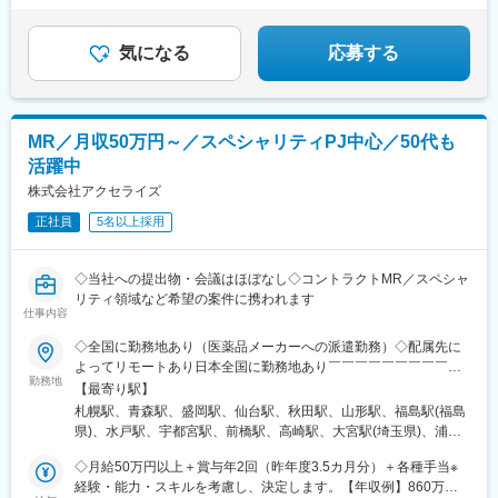
気になる
応募する
MR／月収50万円～／スペシャリティPJ中心／50代も
活躍中
株式会社アクセライズ
正社員
5名以上採用
◇当社への提出物・会議はほぼなし◇コントラクトMR／スペシャ
リティ領域など希望の案件に携われます
仕事内容
◇全国に勤務地あり（医薬品メーカーへの派遣勤務）◇配属先に
よってリモートあり日本全国に勤務地あり￣￣￣￣￣￣￣￣￣￣
勤務地
北海道から沖縄県まで…日本全国に勤務地があります。配属先に
【最寄り駅】
ついては希望を最大限に考慮して決定！U・Iターン就職も大歓迎
札幌駅、青森駅、盛岡駅、仙台駅、秋田駅、山形駅、福島駅(福島
です。
県)、水戸駅、宇都宮駅、前橋駅、高崎駅、大宮駅(埼玉県)、浦和
駅、千葉駅、東海神駅、新宿三丁目駅、東京駅、日本橋駅(東京
◇月給50万円以上＋賞与年2回（昨年度3.5カ月分）＋各種手当※
都)、横浜駅、京急川崎駅、新潟駅、富山駅、金沢駅、福井駅、甲
経験・能力・スキルを考慮し、決定します。【年収例】860万円
府駅、長野駅、岐阜駅、静岡駅、名古屋駅、津駅、大津駅、京都