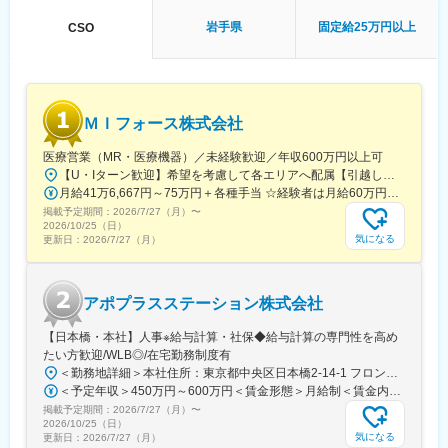
【キャリアパス】
岩手県
固定給25万円以上
CSO
入社後は希望や経験に応じたプロジェクトに配属します。メーカ
ーからオファーを受けた場合、メーカーに転籍することも可能で
す。オファーや延長依頼があったとしても、別のプロジェクトに
チャレンジしたい場合は断ることもできます。また、定期的な面
談を通じて、その時々に応じたプロジェクトを提示するなどフレ
ＭＩフォース株式会社
キシブルにキャリアが形成できます。その他、本社部門（マネー
ジャー、研修部門など）への道もあります。
医療営業（MR・医療機器）／未経験歓迎／年収600万円以上可
【U・Iターン歓迎】希望を考慮して各エリアへ配属【引越し代は会社全額負担】■本社 東京都中央区築地1-13-1 銀座松竹スクエア9F■勤務エリア：（1）北海道：北海道（2）東北：青森・秋田・岩手・山形・宮城・福島（3）関東：東京・神奈川・千葉・埼玉・茨城・栃木・群馬（4）甲信越：新潟・長野・山梨（5）東海：愛知・岐阜・三重・静岡（6）北陸：富山・石川・福井（7）近畿：大阪・京都・滋賀・奈良・和歌山・兵庫（8）中国：岡山・広島・山口・島根・鳥取（9）四国：香川・徳島・高知・愛媛（10）九州：福岡・大分・宮崎・鹿児島・熊本・佐賀・長崎・沖縄※勤務地限定～全国転勤（規定あり）の選択可能※配属エリアは希望を考慮して決定いたします。希望範囲外への転勤はありません。※変更の範囲：会社の定める事業所（リモートワーク含む）
【業務内容】
月給41万6,667円～75万円＋各種手当 ☆経験者は月給60万円以上！・・・・・・■未経験者：月給41万6,667円～＋各種手当※上記には固定残業代（7万9,114円～／30時間分）を含みます。※超過分は別途全額支給いたします。◎手当を含めれば初年度から年収600万円以上も可能！・・・・・・■経験者：月給60万円～75万円＋各種手当※上記には固定残業代（11万760円～／30時間分）を含みます。※超過分は別途全額支給いたします。＜年収例＞◎初年度年収は700万円以上！◎最大年収900万円以上も目指せる♪・・・・・・＼社員の年収例／ 800万円／36歳（入社3年） 860万円／42歳（入社4年） 920万円／45歳（入社6年） ※諸手当含む
大手製薬会社などを中心としたクライアントのプロジェクトへの
掲載予定期間：
2026/7/27（月）
〜
配属です。担当エリアの医療機関（開業医、病院）を訪問して、
2026/10/25（日）
気になる
更新日：
2026/7/27（月）
医師、薬剤師に課題解決するための医薬品情報を提供、副作用情
報の収集を行っていただきます。
《具体的には...》
アポプラスステーション株式会社
■新薬のプロモーション
■長期収載品の市場拡大
【日本橋・本社】人事※給与計算・社保◆給与計算の専門性を高め
■ジェネリック医薬品のプロモーション
たい方歓迎/WLB◎/在宅勤務制度有
※プロジェクトの状況によっては、選考保留（ご紹介できるプロジ
＜勤務地詳細＞本社住所：東京都中央区日本橋2-14-1 フロントプレイス日本橋勤務地最寄駅：各線／日本橋駅受動喫煙対策：敷地内喫煙可能場所あり変更の範囲：会社の定める事業所
ェクトが出るまで保留）となる場合もございますのであらかじめ
＜予定年収＞450万円～600万円＜賃金形態＞月給制＜賃金内訳＞月額（基本給）：243,000円～330,300円固定残業手当/月：57,000円～77,700円（固定残業時間30時間0分/月）超過した時間外労働の残業手当は追加支給＜月給＞300,000円～408,000円（一律手当を含む）＜昇給有無＞有＜残業手当＞有＜給与補足＞※上記金額にスキル・ご経験に応じて加算する可能性がございます※給与詳細は、経験・スキルを考慮した上で決定。■昇給：年1回（4月）賃金はあくまでも目安の金額であり、選考を通じて上下する可能性があります。月給(月額)は固定手当を含めた表記です。
ご認識の程よろしくお願いします※
掲載予定期間：
2026/7/27（月）
〜
2026/10/25（日）
気になる
更新日：
2026/7/27（月）
変更の範囲：会社の定める業務