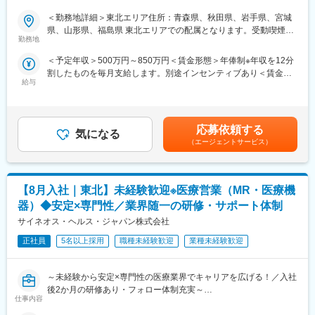
ロー】
負担が軽減できます。2ndプロジェクト以降も希望や適性に応じ
て、アサインを検討します。
＜勤務地詳細＞東北エリア住所：青森県、秋田県、岩手県、宮城
■業務内容：
県、山形県、福島県 東北エリアでの配属となります。受動喫煙対
コントラクトMRとして大手製薬会社（国内／外資）のPJTへの配
■キャリアの選択肢を広げる働き方：
勤務地
策：屋内全面禁煙
属となります。担当エリアの医療機関に訪問し、医療従事者に対
スペシャリティ領域への挑戦、新薬PJなど市場価値を高める機
＜予定年収＞500万円～850万円＜賃金形態＞年俸制※年収を12分
して医薬品情報の伝達や、安全性や有効性情報をご提供いただき
会、自身の強みを活かしたPJ相談などが可能です。定期的な面談
割したものを毎月支給します。別途インセンティブあり＜賃金内
ます。有効性について情報の収集と会社への報告業務もお願いい
を通じて、その時々に応じたプロジェクトを提示するなどフレキ
給与
訳＞年額（基本給）：3,600,000円～6,660,000円固定残業手当/
たします。PJT期間は1年～3年で、MRの資格・経験をお持ちの方
シブルにキャリアが形成できます。その他、本社部門（マネージ
月：80,000円～110,000円（固定残業時間40時間0分/月）超過し
であればご活躍いただけます。
ャー、研修部門など）への道もあります。
た時間外労働の残業手当は追加支給＜月額＞380,000円～665,000
ライフスタイルとキャリアプランに合わせて全国50地域以上の案
円（12分割）（一律手当を含む）＜昇給有無＞有＜残業手当＞有
件から勤務地をご提案させていただきます。年収は現職考慮（モ
■明確な評価制度：
応募依頼する
気になる
＜給与補足＞※面接を通して、ご経験やスキルにより当社規定に基
デル年収：20代650万、40代後半850万）領域を変えてのPJT打診
自身の成果や頑張りが客観的に評価され、年収に反映されます。
（エージェントサービス）
づき決定いたします。■昇給、インセンティブあり■モデル年収：
も可能です。また、無期雇用派遣となるため、ＰＪＴの期間外も
また、在籍年数が増えると永年勤続報奨金や四半期一時金などの
20代650万、40代後半850万賃金はあくまでも目安の金額であ
ベース給与は保証いたします。
手当もアップします。つまり、やりがいや努力がきちんと報われ
り、選考を通じて上下する可能性があります。月給(月額)は固定手
る報酬制度になっています。
当を含めた表記です。
【8月入社｜東北】未経験歓迎※医療営業（MR・医療機
■MRとして働く魅力
（1）最大限希望を考慮します：
【サポート体制】
器）◆安定×専門性／業界随一の研修・サポート体制
全国50地域以上のPJTからご提案し、なるべくご希望の勤務地に
配属後は担当マネージャーが丁寧に支援します。日々の仕事の悩
サイネオス・ヘルス・ジャパン株式会社
アサインが可能です。また、次の契約での再配属の際の地域もし
みや、キャリア形成の相談等、伴走者として活躍をサポートしま
っかり考慮いたします。これは小規模ならではの社内バッティン
正社員
5名以上採用
職種未経験歓迎
業種未経験歓迎
す。また知識・スキルレベルを上げるために様々な研修をご用意
グの少なさも大きく影響しています。
しています。
（2）小規模ならではの手厚いサポート：
～未経験から安定×専門性の医療業界でキャリアを広げる！／入社
CSO業界で10年以上のキャリアを持つベテラン社員が、あなたの
変更の範囲：会社の定める業務
後2か月の研修あり・フォロー体制充実～
生涯のわたる「キャリア形成」を丁寧にサポートします。その繋
仕事内容
【米国No.1CSO！日本だけでなく世界市場トップ級シェアの業界
がりやノウハウの蓄積から、メーカーさんへ転籍の可能性がある