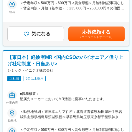
全面禁煙変更の範囲：会社の定める事業所
営業職が目指せます。
＜予定年収＞500万円～600万円＜賃金形態＞月給制特記事項なし
入社月が決まっているため同期も多く安心してスタート可能
＜賃金内訳＞月額（基本給）：235,000円～263,000円その他固定
■魅力ポイント：
給与
手当/月：36,000円～43,000円＜月給＞271,000円～306,000円＜
＜MR（医薬情報担当者）とは＞
＜安定性＞
昇給有無＞有＜残業手当＞無＜給与補足＞■上記年収には、社宅
医師や薬剤師に対して薬の情報を伝え、「正しく使ってもらうた
・誰にとっても必要不可欠な医療業界は、景気の影響に左右され
(当社負担分)と日当が含まれます。■社用車貸与と共にガソリン代
めのサポート」をする仕事です
にくく、安定した売上を誇っています。
を全額支給 ■賞与年2回（昨年度実績4.2ヶ月）、報酬改定年1回■
具体的には、「どんな病気に効くか（効果）／安全性（副作用や
応募依頼する
・当社は、東証プライム上場以来、10期連続で増収中のクオール
気になる
全国勤務が可能な方は、50万円の一時金を支給(3ヶ月の試用期間
注意点）／品質に問題はないか」をわかりやすく伝えます
（エージェントサービス）
グループに属しており、主力事業を担っています。
後の翌月給与で支給)賃金はあくまでも目安の金額であり、選考を
また、現場で使われた際の声を聞き取り製薬会社へ届け、より良
通じて上下する可能性があります。月給(月額)は固定手当を含めた
い薬づくりにも貢献します
＜社会貢献度の高さ＞
表記です。
自分が関わった薬が患者様の治療につながり、感謝されるやりが
自身の売上・営業活動が患者さんのQOLの向上や病気から救うこ
【東日本】経験者MR <国内CSOのパイオニア／借り上
いのある仕事です
とに繋がるため、やりがいをもって営業できます。
げ社宅制度・日当あり>
＼＼求人のポイント／／
シミック・イニジオ株式会社
＜頑張りは適切に評価＞
◎未経験から医療業界へ｜大手製薬会社のプロジェクトで働ける
成果に応じた評価制度が整っており、頑張り次第で大幅な年収UP
◎3ヶ月研修＋OJTでゼロから育成｜専門性の高いキャリア形成
正社員
5名以上採用
も目指せます。
◎年収500万円～＋社宅補助あり｜収入アップ可能
◎異業種出身者（営業、接客、旅行・ホテル、介護、公務員、教
■福利厚生（転勤を伴う場合）：
■職務概要：
員など）が活躍中
＜社宅制度（法人契約）＞
配属先メーカーにおいてMR活動に従事いただきます。
・家賃：一部会社負担
仕事内容
■入社後の流れ
・住居契約初期経費：会社負担（上限設定あり）
■新薬プロジェクト95％超／常時60以上のプロジェクトが稼働
▽約3ヶ月の研修（医療知識・業務理解）
＜勤務地詳細＞東日本エリア住所：北海道青森県秋田県岩手県宮
・入居時の引越し費用：会社負担（会社指定業者）
プロジェクトの数やバリエーションはキャリア形成に直結するた
▽現場配属（4ヶ月目～）※マネージャーなど周囲のサポートを受
城県山形県福島県茨城県栃木県群馬県埼玉県東京都千葉県神奈川
め、CSOでの転職を考えるうえで重要なポイントです。
けながら実務習得
勤務地
県山梨県新潟県 長野県静岡県のいずれか予定受動喫煙対策：屋内
変更の範囲：会社の定める業務
シミック・イニジオのCSO事業においては外資・内資の割合、企
▽キャリア形成（MR経験者スペシャリスト・管理職や本社管理職
全面禁煙
＜予定年収＞550万円～850万円＜賃金形態＞月給制特記事項なし
業規模、製品領域などのバランスを考慮しながら、常時60以上の
へのキャリアアップ＆キャリアチェンジの可能性アリ）