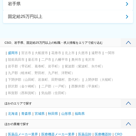
岩手県
固定給25万円以上
CSO、岩手県、固定給25万円以上の転職・求人情報をエリアで絞り込む
盛岡市
宮古市
大船渡市
花巻市
北上市
久慈市
遠野市
一関市
陸前高田市
釜石市
二戸市
八幡平市
奥州市
滝沢市
岩手郡（雫石町、葛巻町、岩手町）
紫波郡（紫波町、矢巾町）
九戸郡（軽米町、野田村、九戸村、洋野町）
下閉伊郡（山田町、岩泉町、田野畑村、普代村）
上閉伊郡（大槌町）
胆沢郡（金ケ崎町）
二戸郡（一戸町）
西磐井郡（平泉町）
和賀郡（西和賀町）
気仙郡（住田町）
ほかのエリアで探す
北海道
青森県
宮城県
秋田県
山形県
福島県
ほかの業種で探す
医薬品メーカー業界
医療機器メーカー業界
医薬品卸
医療機器卸
CRO