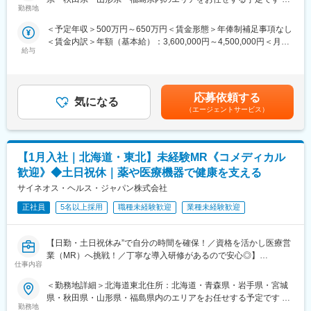
したい」という想いがあればOK！当社には、臨床経験を活かして
勤務地
動喫煙対策：屋内全面禁煙変更の範囲：会社の定める事業所
医療営業にチャレンジし活躍しているメンバーが多数在籍してい
■IT特化型
＜予定年収＞500万円～650万円＜賃金形態＞年俸制補足事項なし
ます。
PJTによってリモートMRという形態があることはもちろん、それ
＜賃金内訳＞年額（基本給）：3,600,000円～4,500,000円＜月額
これまでの経験を活かして新たなフィールドで活躍したい方を歓
に向けた研修も充実しています。
給与
＞300,000円～375,000円（12分割）＜昇給有無＞有＜残業手当＞
迎いたします。
例えば、効果的なリモートディテールの研修は全員受講頂くこと
有＜給与補足＞同社は年俸制になります。別途以下のような手当
が出来、そのほかにもmyMR君などのシステムを戦略的に活用す
があります。・プロジェクト賞与：会社及び個人業績により変
《おススメポイント》
る方法についても、研修を実施しています。
動・四半期一時金：10万円（四半期に1回、10万円程度支給）※た
■夜勤なし！日勤・土日祝休みで働き方改善・ワークライフバラン
応募依頼する
気になる
だし支給条件有。他、永続勤務報奨金（3年勤務5万円支給、5年
スの両立が叶う！
（エージェントサービス）
勤務10万円…）ございます。賃金はあくまでも目安の金額であ
■明確な評価制度あり！自身の成果や頑張りが客観的に評価され、
変更の範囲：会社の定める業務
り、選考を通じて上下する可能性があります。月給(月額)は固定手
年収に反映されます。また、在籍年数が増えると永年勤続報奨金
当を含めた表記です。
や四半期一時金などの手当もアップします。つまり、やりがいや
【1月入社｜北海道・東北】未経験MR《コメディカル
努力がきちんと報われる報酬制度になっています。
歓迎》◆土日祝休｜薬や医療機器で健康を支える
《丁寧な研修・支援体制で成長を応援！》
サイネオス・ヘルス・ジャパン株式会社
入社後は2カ月間の研修制度がありますので、未経験の方も安心し
てご応募ください！同期社員と一緒に集中的に研修を行い、その
正社員
5名以上採用
職種未経験歓迎
業種未経験歓迎
後配属先に応じた製品研修を行います。
※配属は入社後に確定する予定です。
【日勤・土日祝休み”で自分の時間を確保！／資格を活かし医療営
また、配属後も一人ひとりの知識とスキルレベルを上げるために
業（MR）へ挑戦！／丁寧な導入研修があるので安心◎】
様々な研修をご用意しています。
仕事内容
《資格と想いがあれば活躍できる！》
《あなたの想いを実現する豊富なキャリアプランとサポート体
＜勤務地詳細＞北海道東北住所：北海道・青森県・岩手県・宮城
「誰かのためになる仕事がしたい」「社会貢献につながる仕事を
制！》
県・秋田県・山形県・福島県内のエリアをお任せする予定です 受
したい」という想いがあればOK！当社には、臨床経験を活かして
志向性やその時の環境に応じてや「１つの領域で専門性を高め
勤務地
動喫煙対策：屋内全面禁煙変更の範囲：会社の定める事業所