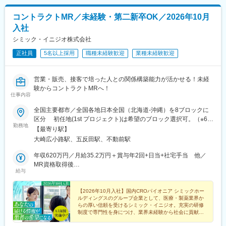
コントラクトMR／未経験・第二新卒OK／2026年10月
入社
シミック・イニジオ株式会社
正社員
5名以上採用
職種未経験歓迎
業種未経験歓迎
営業・販売、接客で培った人との関係構築能力が活かせる！未経
験からコントラクトMRへ！
仕事内容
全国主要都市／全国各地日本全国（北海道-沖縄）を8ブロックに
区分 初任地(1st プロジェクト)は希望のブロック選択可。（※6都
勤務地
道府県以上、ブロック内での転居は必須） ※2ブロック以上の広
【最寄り駅】
域内転勤可能な場合は入社一時金支給2ndプロジェクト以降は4ブ
大崎広小路駅、五反田駅、不動前駅
ロック以上での転勤が必須。■本社：〒141-0031 東京都品川区
西五反田7丁目7-7 SGスクエア【本社へのアクセス】 ・JR 山手線
年収620万円／月給35.2万円＋賞与年2回+日当+社宅手当 他／
「五反田駅」/都営地下鉄 浅草線「五反田駅」 徒歩6分・東急電
MR資格取得後
給与
鉄 池上線「大崎広小路駅」 徒歩5分 / 目黒線「不動前駅」
年収700万円／月給40.0万円＋賞与年2回+日当+社宅手当 他／
徒歩10分
MR経験5年目
【2026年10月入社】国内CROパイオニア シミックホー
ルディングスのグループ企業として、医療・製薬業界か
らの厚い信頼を受けるシミック・イニジオ。充実の研修
制度で専門性を身につけ、業界未経験から社会に貢献す
るスペシャリストを目指してみませんか。