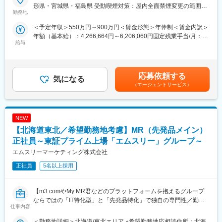
スーパーバイザーが日々の活動をフォローします。定期的な連絡
活躍していただきます。病院やクリニックの医師や医療関係者に
形県・宮城県・福島県 受動喫煙対策：屋内全面禁煙変更の範囲：
や面談のほか、必要に応じて素早くバックアップに入るなど、MR
医薬品の適正使用情報や効能・効果・副作用等の情報提供を行い
勤務地
会社の定める事業所（リモートワーク含む）
として結果を出せるように万全のサポート体制を整えています。
ます。
＜予定年収＞550万円～900万円＜賃金形態＞年俸制＜賃金内訳＞
(3)豊富なプロジェクト数、50社を超える多数の取引メーカー：同
【同社の特徴】
年額（基本給）：4,266,664円～6,206,060円固定残業手当/月：
業他社と比較しても、多くのプロジェクト数があり、様々なご経
■必ず新薬メーカーのプロジェクトにアサインします
給与
102,778円～149,495円（固定残業時間30時間0分/月）超過した時
験を活かしていただくことが可能です。20代～60代までの幅広い
当社は必ず新薬のプロジェクトにアサイン致します。領域、勤務
間外労働の残業手当は追加支給＜月額＞458,333円～666,666円
年代のMRの方が活躍されています。
地に関してはお気軽にご相談ください。外資、内資問わず多くの
（12分割）（一律手当を含む）＜昇給有無＞有＜残業手当＞有＜
■中途入社社員の年収例：
魅力的なプロジェクトを案件としていただいております。
給与補足＞■別途、外勤手当など手当支給※経験・能力などを考慮
・入社3年目（MR経験者）28歳：642万（月給＋日当＋住宅手
オンコロジーを含め、希少疾患領域も多数ございますので、スペ
応募依頼する
気になる
の上、話し合いで決定賃金はあくまでも目安の金額であり、選考
当）
シャリスト、ゼネラリストどちらも目指すことが可能です。
（エージェントサービス）
を通じて上下する可能性があります。月給(月額)は固定手当を含め
・入社5年目（MR経験者）33歳：712万（月給＋日当＋住宅手
■少数精鋭ならではの魅力～待機リスクが低いため、安心して就業
た表記です。
当）
できる環境です～
適切なフォローを実施するために約300人のMR数を保って運営し
変更の範囲：会社の定める業務
NEW
ており、プロジェクト終了の数か月前から面談を実施しているた
め、隙間なくアサインすることができますのでMRの成長機会を奪
【北海道東北／希望勤務地考慮】MR（先発品メイン）
うことは決してございません。適切なフォローが顧客である製薬
正社員～東証プライム上場「エムスリー」グループ～
企業からの満足にもつながり、業界内でも評価されています。
エムスリーマーケティング株式会社
■親身なフォロー体制とキャリアを築ける評価制度
CSOは本部のバックアップ体制が何より重要です。1人のプロジ
正社員
5名以上採用
ェクトマネージャーが管理するMRは約20名程度であり、相談事
があればいつでも連絡できる距離感です。一カ月に一度の面談も
実施しており、日々の業務だけでなく中長期的な視点での相談も
【m3.comやMy MR君などのプラットフォームを抱えるグループ
可能です。また、クライアント・社内評価に基いた明確な評価制
ならではの「IT特化型」と「先発品特化」で独自の専門性／勤務
仕事内容
度により、キャリアや年収アップに向けた目標を定めやすい環境
地は原則ブロックごとの配属が可能】
です。
製薬企業向けのマーケティング／販促事業を展開する当社にて、
＜勤務地詳細＞北海道/東北エリア ※希望勤務地応相談住所：北海