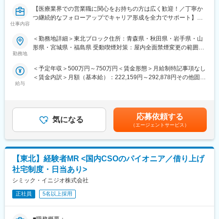
初任地希望だけでなく、エリアを跨いでの転勤はないため、転勤
【医療業界での営業職に関心をお持ちの方は広く歓迎！／丁寧か
負担が軽減できます。2ndプロジェクト以降も希望や適性に応じ
つ継続的なフォローアップでキャリア形成を全力でサポート】
仕事内容
て、アサインを検討します。
■業務内容：
＜勤務地詳細＞東北ブロック住所：青森県・秋田県・岩手県・山
■キャリアの選択肢を広げる働き方：
医療系総合職として製薬メーカーや医療機器メーカー等業務を委
形県・宮城県・福島県 受動喫煙対策：屋内全面禁煙変更の範囲：
スペシャリティ領域への挑戦、新薬PJなど市場価値を高める機
託する「CSO」に所属し、プロジェクトごとに複数のメーカーで
勤務地
本文参照
会、自身の強みを活かしたPJ相談などが可能です。定期的な面談
勤務いただきます。今回は大手医療機器メーカー様へのプロジェ
＜予定年収＞500万円～750万円＜賃金形態＞月給制特記事項なし
を通じて、その時々に応じたプロジェクトを提示するなどフレキ
クトへアサイン予定です。グローバルトップメーカーなど様々な
＜賃金内訳＞月額（基本給）：222,159円～292,878円その他固定
シブルにキャリアが形成できます。その他、本社部門（マネージ
PJTに携わる事が出来ます。
給与
手当/月：68,750円～95,000円固定残業手当/月：84,091円～
ャー、研修部門など）への道もあります。
112,122円（固定残業時間30時間0分/月）超過した時間外労働の
■医療機器営業・MR：
残業手当は追加支給＜月給＞375,000円～500,000円（一律手当を
■明確な評価制度：
ご本人の希望やお人柄を見て活躍できる場を提供いたします。
含む）＜昇給有無＞有＜残業手当＞有＜給与補足＞業績に応じて
自身の成果や頑張りが客観的に評価され、年収に反映されます。
◎医療機器営業
応募依頼する
気になる
インセンティブあり賃金はあくまでも目安の金額であり、選考を
また、在籍年数が増えると永年勤続報奨金や四半期一時金などの
医師や医療機器を扱う医療従事者に医療機器の情報提供や販売を
（エージェントサービス）
通じて上下する可能性があります。月給(月額)は固定手当を含めた
手当もアップします。つまり、やりがいや努力がきちんと報われ
行います。販売だけでなく、実際使用する際のトレーニングサポ
表記です。
る報酬制度になっています。
ートやアフターフォローまで手掛けることが特徴で、医療の現場
を実感できる活動ができます。
【サポート体制】
【東北】経験者MR <国内CSOのパイオニア／借り上げ
◎MR（医薬情報担当者）
配属後は担当マネージャーが丁寧に支援します。日々の仕事の悩
医師や薬剤師、看護師など医療従事者に医薬品の効果や副作用な
社宅制度・日当あり>
みや、キャリア形成の相談等、伴走者として活躍をサポートしま
どの情報提供や情報収集を行います。患者さんのQOL改善に向
シミック・イニジオ株式会社
す。また知識・スキルレベルを上げるために様々な研修をご用意
け、日々最新情報を学習し医療の一旦を担う専門性の高い活動が
しています。
できます。
正社員
5名以上採用
変更の範囲：会社の定める業務
■入社後の流れ：