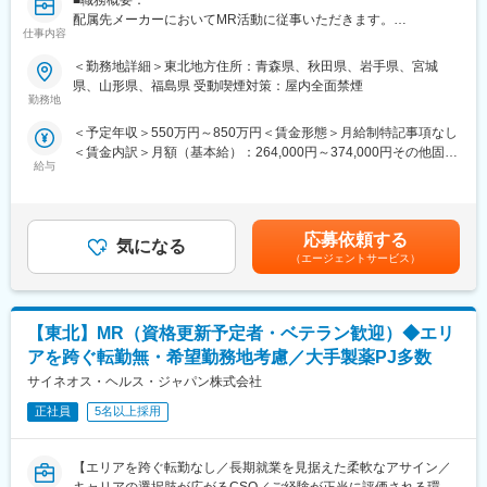
■職務概要：
入社後は導入研修を受講。アサイン先企業の研修などフォロー体
配属先メーカーにおいてMR活動に従事いただきます。
制は万全で、医療機器営業に必要な製品知識や業界の知識は入社
仕事内容
後に習得することができます。
■新薬プロジェクト95％超／常時60以上のプロジェクトが稼働
＜勤務地詳細＞東北地方住所：青森県、秋田県、岩手県、宮城
プロジェクトの数やバリエーションはキャリア形成に直結するた
■ＭＩフォースの魅力：
県、山形県、福島県 受動喫煙対策：屋内全面禁煙
め、CSOでの転職を考えるうえで重要なポイントです。
◎PMによる安心のフォロー体制
勤務地
シミック・イニジオのCSO事業においては外資・内資の割合、企
社員の活動を、経験と知識を豊富に持つプロジェクトマネージャ
＜予定年収＞550万円～850万円＜賃金形態＞月給制特記事項なし
業規模、製品領域などのバランスを考慮しながら、常時60以上の
ーがきめ細やかにフォローしますので、いつでも自信を持って営
＜賃金内訳＞月額（基本給）：264,000円～374,000円その他固定
プロジェクトが稼働しています。
業活動が行えます。
給与
手当/月：36,000円～51,000円＜月給＞300,000円～425,000円＜
プロジェクト人数が100名を超える大規模なプロジェクトや、日
◎多彩なキャリアパス
昇給有無＞有＜残業手当＞無＜給与補足＞■上記年収には、社宅
本市場への新規参入する企業のプロジェクトなど、規模やミッシ
多数のメーカー様との取引があるからこそ多様な経験を積むこと
(当社負担分)と日当が含まれます。■社用車貸与と共にガソリン代
ョンも多様です。
ができ、PMとして顧客や医師とレベルの高い関係を築くことも、
を全額支給 ■賞与年2回（昨年度実績4.2ヶ月）、報酬改定年1回■
本社で事業企画や採用、社員の育成などに関わることも可能で
応募依頼する
気になる
全国勤務が可能な方は、初回給与時に30万円の一時金を支給賃金
■年齢も経験も多様な人財が活躍
す。複数のプロジェクトを経験し、新たなキャリアに挑戦してい
（エージェントサービス）
はあくまでも目安の金額であり、選考を通じて上下する可能性が
シミック・イニジオはほぼ全員が中途採用です。それぞれ異なる
くことを期待しています。
あります。月給(月額)は固定手当を含めた表記です。
バックグラウンドを持ち、その経験を活かして活動しています。
社員の年齢分布も幅広く、20代～60代まで在籍しています。社員
■勤務地：
【東北】MR（資格更新予定者・ベテラン歓迎）◆エリ
の経験の多様性は、変革期にある製薬業界にあって、私たちの事
（1）北海道：北海道
業を支える重要な要素です。
（2）東北：青森・秋田・岩手・山形・宮城・福島
アを跨ぐ転勤無・希望勤務地考慮／大手製薬PJ多数
（3）関東：東京・神奈川・千葉・埼玉・茨城・栃木・群馬
サイネオス・ヘルス・ジャパン株式会社
■人財育成への積極投資
（4）甲信越：新潟・長野・山梨
シミック・イニジオにとってサービス品質の源泉となるのは人財
正社員
5名以上採用
（5）東海：愛知・岐阜・三重・静岡
です。
（6）北陸：富山・石川・福井
そのため人財育成・能力開発は重要施策と位置づけ、積極的な投
（7）近畿：大阪・京都・滋賀・奈良・和歌山・兵庫
【エリアを跨ぐ転勤なし／長期就業を見据えた柔軟なアサイン／
資を行っています。自己成長意欲を尊重し、業務直結の研修だけ
（8）中国：岡山・広島・山口・島根・鳥取