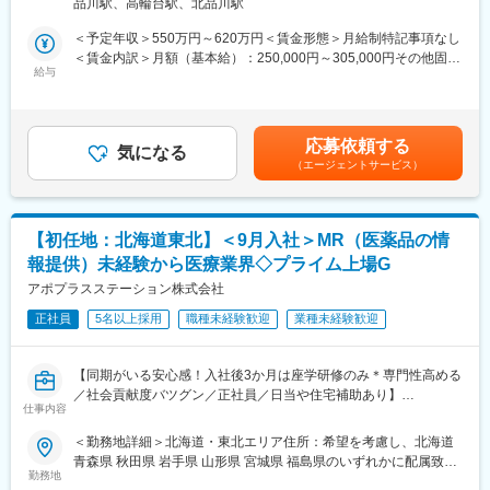
品川駅、高輪台駅、北品川駅
職です。IQVIAのお客様である国内医薬品メーカーにて、医薬品の
社部門（マネージャー、研修部門など）へのキャリアチェンジ」
策：屋内全面禁煙変更の範囲：会社の定める事業所
営業活動を行っていただきます。
など幅広いキャリアプランがあります。また、弊社のマネージャ
＜予定年収＞550万円～620万円＜賃金形態＞月給制特記事項なし
人々の命を守る商材に携わるため、社会貢献性と安定性を兼ね備
ーのほとんどは、MRからキャリアをチェンジしているメンバーで
＜賃金内訳＞月額（基本給）：250,000円～305,000円その他固定
えたお仕事です。
す。担当マネージャーが定期的に面談を行い、分からないことや
給与
手当/月：35,000円＜月給＞285,000円～340,000円＜昇給有無＞
将来のキャリアに関してサポートをしていきます。
有＜残業手当＞無＜給与補足＞【残業手当について】管理監督者
■入社後の流れ
の承認の上、研究会、顧客との会議等が発生する場合、別途残業
まずはご入社から2か月間MR導入研修を受講し、MR資格を取得
《職種に関して》
手当支給する。【補足】プロジェクト稼働手当(35,000円)、外勤
応募依頼する
していただきます。
■MRとは主に医師や薬剤師等へ、担当製品の情報提供を行いま
気になる
日当（1日1,500円／外勤3.5時間以上）■変動賞与制（6月・12
（エージェントサービス）
資格取得と聞くとハードルが高く思われる方もいるかもしれませ
す。担当施設の患者様に応じた情報提供や、担当製品の処方後の
月・3月）※平均実績6ヶ月分■インセンティブ：3月（対象者）賃
んが、当社の取得率は業界平均より20%ほど高い95%程度を維持
情報収集を行います。
金はあくまでも目安の金額であり、選考を通じて上下する可能性
しています。
があります。月給(月額)は固定手当を含めた表記です。
文理問わず一から学べる環境を整えているため、専門知識は入社
変更の範囲：会社の定める業務
【初任地：北海道東北】＜9月入社＞MR（医薬品の情
後に身に付ける意欲があれば問題ございません。
報提供）未経験から医療業界◇プライム上場G
社員の活躍事例についての詳細は、是非こちらのURLも併せてご
覧ください。
アポプラスステーション株式会社
https://healthcarecareerpark.iqvia.com/
正社員
5名以上採用
職種未経験歓迎
業種未経験歓迎
■具体的な業務
すでに取引のある病院の医師や薬剤師に向け、医薬品の効果や副
【同期がいる安心感！入社後3か月は座学研修のみ＊専門性高める
作用・適切な使用方法などの情報を提供し、薬剤のプロモーショ
／社会貢献度バツグン／正社員／日当や住宅補助あり】
ン活動を行っていただきます。メインの業務は情報提供となるた
仕事内容
め、価格交渉・納品・注文書の対応等は基本的に発生せず、営業
★本ポジションは、未経験から医療業界で活躍できます！
＜勤務地詳細＞北海道・東北エリア住所：希望を考慮し、北海道
活動に専念できる環境です。
・医療を通じて社会に貢献したい
青森県 秋田県 岩手県 山形県 宮城県 福島県のいずれかに配属致し
個人の予算はありますが、チーム内で助け合う社風が整ってお
・仕事を通じて学びを深め自己の成長を実感したい
勤務地
ます。 受動喫煙対策：敷地内全面禁煙変更の範囲：会社の定める
り、過度なプレッシャーなく顧客とじっくり関係構築が可能で