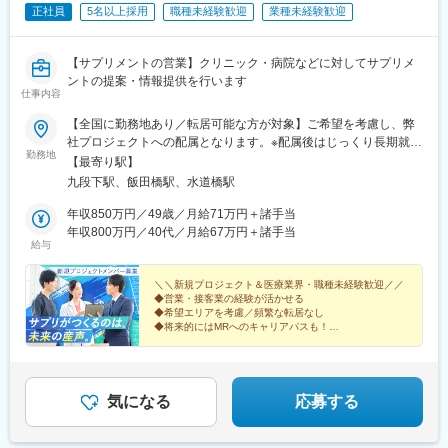
正社員
5名以上採用
職種未経験歓迎
業種未経験歓迎
【サプリメントの営業】クリニック・病院などに対してサプリメ
ントの提案・情報提供を行います
仕事内容
【全国に勤務地あり／転居可能な方が対象】ご希望を考慮し、弊
社プロジェクトへの配属となります。※配属後はじっくり長期就業
勤務地
（目安3～4年）。頻繁に転居することはありません。※ご本人が
【最寄り駅】
「働ける」と挙げたエリア内でのみ調整するため、希望外への異
九段下駅、飯田橋駅、水道橋駅
動はありません。★転居にかかる費用は会社負担（規定あり）！
引っ越しの不安を感じている方もご安心ください。転居にまつわ
年収850万円／49歳／月給71万円＋諸手当
る費用は規定内で全額会社負担です。（例）・引っ越し費用・物
年収800万円／40代／月給67万円＋諸手当
給与
件の内見にかかる交通費・契約手続きにかかる交通費新しい土地
でのスタートを、会社がしっかりバックアップします！※受動喫煙
対策：屋内全面禁煙
＼＼新規プロジェクト＆医療業界・職種未経験歓迎／／
◆営業・接客業の経験が活かせる
◆希望エリアを考慮／頻繁な転居なし
◆将来的にはMRへのキャリアパスも！
◆年間休日120日・土日休み・月給41万円～
＜医療機関等へサプリメントを提案する法人営業＞
気になる
応募する