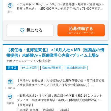
・専門職として知識、技能を身に付けたい
事業所
す。
＜予定年収＞509万円～559万円＜賃金形態＞月給制＜賃金内訳＞
・内資系の安定企業で働きたい
月額（基本給）：250,000円その他固定手当/月：73,400円固定残
という方にはおススメです！
■働き方
給与
業手当/月：101,200円（固定残業時間40時間0分/月）超過した時
＜2人に1人は未経験入社、75%は異業種からの転職者です＞
社用車を利用して自宅から病院へ直行直帰の働き方となるため、
間外労働の残業手当は追加支給＜月給＞424,600円（一律手当を
柔軟にスケジュール調整が可能です。年間休日130日に加えて有
含む）＜昇給有無＞有＜残業手当＞有＜給与補足＞※能力・前給な
■職務内容：
給取得もしやすく、年間140日ほど休んでいる方も多くいます。
どを考慮し、規定により決定します。※年収の他に別途日当（月額
MR（医薬情報担当者）として、ドクターや医薬品卸へ訪問、医薬
応募依頼する
気になる
3～4万円）・諸手当有昇給：年1回★頑張りに応じて年収UP★赴
品に関する情報提供を行います。
（エージェントサービス）
■将来的なキャリア：
任先の評価次第で大幅に年収をUPできます。（年2回業績給改
医療営業として専門性を磨き管理職を目指すのはもちろん、他事
定）賃金はあくまでも目安の金額であり、選考を通じて上下する
＜MRとは＞
業部やグループ会社への異動実績も豊富にございます。（※病院の
可能性があります。月給(月額)は固定手当を含めた表記です。
医薬品販売に際し、医師への医薬品の効果、効能、副作用を情報
経営コンサル、医薬品メーカーのマーケティング支援、人事担当
【初任地：北海道東北】＜10月入社＞MR（医薬品の情
提供がミッションです。
者などの管理部門）
医薬品は「どの成分に、どのような効果があって、誰に使うと良
報提供）未経験から医療業界◇内資×プライム上場G
営業経験を活かして様々なキャリアプランを実現できるのは、当
いのか」などの情報が付加されて、初めて効果的に使うことがで
アポプラスステーション株式会社
社ならではの強みです。
きます。医師への適切な医薬品情報の提供を通じて、患者さんの
治療、地域医療課題に貢献することができます。
正社員
5名以上採用
職種未経験歓迎
業種未経験歓迎
変更の範囲：会社の定める業務
■安心の研修体制：
【同期がいる安心感！入社後3か月は座学研修のみ＊専門性高める
・入社から3か月間：座学研修（導入教育）のみ
／社会貢献度バツグン／正社員／日当や住宅補助あり】
└医薬品や医療業界、営業方法についての知識を身につけます。
仕事内容
・導入教育終了後は、Web講義、e-Learning、集合研修を組み合
★本ポジションは、未経験から医療業界で活躍できます！
わせて行う、MR認定試験に100％を担保する対策講座がありま
＜勤務地詳細1＞本社住所：東京都中央区日本橋2-14-1 フロント
・医療を通じて社会に貢献したい
す。
プレイス日本橋勤務地最寄駅：各線／日本橋駅受動喫煙対策：敷
・仕事を通じて学びを深め自己の成長を実感したい
・現場配属後も月1回以上の面談を設けており、成果を出すための
勤務地
地内喫煙可能場所あり＜勤務地詳細2＞北海道・東北エリア住所：
【最寄り駅】
・専門職として知識、技能を身に付けたい
フォロー体制を整えております。
希望を考慮し、北海道 青森県 秋田県 岩手県 山形県 宮城県 福島県
日本橋駅(東京都)、茅場町駅、三越前駅