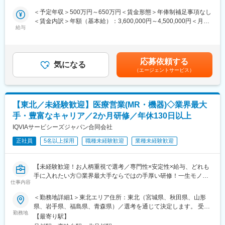
医療営業にチャレンジし活躍しているメンバーが多数在籍してい
る」「幅広い疾患をカバーできるオールラウンダーになる」「本
＜予定年収＞500万円～650万円＜賃金形態＞年俸制補足事項なし
ます。
社部門（マネージャー、研修部門など）へのキャリアチェンジ」
＜賃金内訳＞年額（基本給）：3,600,000円～4,500,000円＜月額
これまでの経験を活かして新たなフィールドで活躍したい方を歓
など幅広いキャリアプランがあります。また、弊社のマネージャ
給与
＞300,000円～375,000円（12分割）＜昇給有無＞有＜残業手当＞
迎いたします。
ーのほとんどは、MRからキャリアをチェンジしているメンバーで
有＜給与補足＞同社は年俸制になります。別途以下のような手当
す。担当マネージャーが定期的に面談を行い、分からないことや
があります。・プロジェクト賞与：会社及び個人業績により変
《おススメポイント》
将来のキャリアに関してサポートをしていきます。
動・四半期一時金：10万円（四半期に1回、10万円程度支給）※た
■夜勤なし！日勤・土日祝休みで働き方改善・ワークライフバラン
応募依頼する
気になる
だし支給条件有。他、永続勤務報奨金（3年勤務5万円支給、5年
スの両立が叶う！
《職種に関して》
（エージェントサービス）
勤務10万円…）ございます。賃金はあくまでも目安の金額であ
■明確な評価制度あり！自身の成果や頑張りが客観的に評価され、
■MRとは主に医師や薬剤師等へ、担当製品の情報提供を行いま
り、選考を通じて上下する可能性があります。月給(月額)は固定手
年収に反映されます。また、在籍年数が増えると永年勤続報奨金
す。担当施設の患者様に応じた情報提供や、担当製品の処方後の
当を含めた表記です。
や四半期一時金などの手当もアップします。つまり、やりがいや
情報収集を行います。
【東北／未経験歓迎】医療営業(MR・機器)◇業界最大
努力がきちんと報われる報酬制度になっています。
変更の範囲：会社の定める業務
手・豊富なキャリア／2か月研修／年休130日以上
《丁寧な研修・支援体制で成長を応援！》
IQVIAサービシーズジャパン合同会社
入社後は2カ月間の研修制度がありますので、未経験の方も安心し
てご応募ください！同期社員と一緒に集中的に研修を行い、その
正社員
5名以上採用
職種未経験歓迎
業種未経験歓迎
後配属先に応じた製品研修を行います。
※配属は入社後に確定する予定です。
【未経験歓迎！お人柄重視で選考／専門性×安定性×給与、どれも
また、配属後も一人ひとりの知識とスキルレベルを上げるために
手に入れたい方◎業界最大手ならではの手厚い研修！一生モノの
様々な研修をご用意しています。
仕事内容
スキルを磨く／マーケ・コンサル・管理部門など将来のキャリア
パス豊富】
《あなたの想いを実現する豊富なキャリアプランとサポート体
＜勤務地詳細1＞東北エリア住所：東北（宮城県、秋田県、山形
制！》
県、岩手県、福島県、青森県）／選考を通じて決定します。 受動
＼そもそも「MR」とは？／
志向性やその時の環境に応じてや「１つの領域で専門性を高め
勤務地
喫煙対策：屋内全面禁煙＜勤務地詳細2＞本社住所：東京都港区高
【最寄り駅】
「医薬情報提供者」と呼ばれる専門資格を取得して活動する営業
る」「幅広い疾患をカバーできるオールラウンダーになる」「本
輪4-10-18 京急第1ビル勤務地最寄駅：JR各線／品川駅受動喫煙対