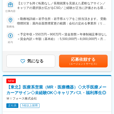
【エリアを跨ぐ転勤なし／長期就業を見据えた柔軟なアサイン／
公募制度も充実しておりますので、IQVIAが展開している他の事業
キャリアの選択肢が広がるCSO／ご経験が正当に評価される環
部への異動も可能です。
仕事内容
境】
※病院の経営コンサル、医薬品メーカーのマーケティング支援、人
事担当者などの管理部門など
＜勤務地詳細＞岩手住所：岩手県エリアをご担当頂きます。 受動
【はじめに】
（３）手厚い研修体制でスキルアップができます：製品研修、ス
喫煙対策：屋内全面禁煙変更の範囲：会社の定める事業所（リモ
今回はMRを募集します。MR資格更新予定の方・ベテランの方も
キル研修、学術研修と、国内最大手だからこそ仕事に必要な知識
勤務地
ートワーク含む）
歓迎です。勤務地はご本人様の希望を鑑み決定いたします。20代
やスキルをしっかりと身に付けられる研修制度があります。MRと
＜予定年収＞550万円～900万円＜賃金形態＞年俸制補足事項なし
～50代まで幅広く活躍しており、長期就業も叶う環境です。
してのスキルのみならず、データ分析、マーケティングなど多角
＜賃金内訳＞年額（基本給）：5,500,000円～8,000,000円＜月額
的にヘルスケアのプロフェッショナル人材を育成する研修制度を
給与
＞458,333円～666,666円（12分割）＜昇給有無＞有＜残業手当＞
【業務内容】
整備しています。
無＜給与補足＞同社は年俸制になります。別途以下のような手当
大手製薬会社などを中心としたクライアントのプロジェクトへの
があります。・四半期一時金：10万円（四半期に1回、10万円程
配属です。担当エリアの医療機関（開業医、病院）を訪問して、
【IQVIAサービシーズジャパンについて】
度支給）※ただし支給条件有。賃金はあくまでも目安の金額であ
医師、薬剤師に課題解決するための医薬品情報を提供、副作用情
・世界100以上の国と地域／8万人の社員が、医薬品の臨床開発～
応募依頼する
気になる
り、選考を通じて上下する可能性があります。月給(月額)は固定手
報を収集を行っていただきます。
プロモーションに携わり、市場を流通するほぼすべての医薬品に
（エージェントサービス）
当を含めた表記です。
関与しています
《具体的には...》
・日本においても業界トップシェアを誇り、常時100以上のPJが
■新薬のプロモーション
稼働しています
NEW
■長期収載品の市場拡大
■ジェネリック医薬品のプロモーション
【東北】医療系営業（MR・医療機器）◇大手医療メー
※プロジェクトの状況によっては、選考保留（ご紹介できるプロジ
変更の範囲：会社の定める業務
カーアサイン◇未経験OK◇キャリアパス・福利厚生◎
ェクトが出るまで保留）となる場合もございますのであらかじめ
ＭＩフォース株式会社
ご認識の程よろしくお願いします※
正社員
5名以上採用
【魅力ポイント】
■エリアを跨ぐ転勤なし：