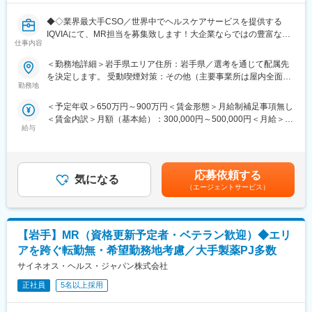
◆◇業界最大手CSO／世界中でヘルスケアサービスを提供する
IQVIAにて、MR担当を募集致します！大企業ならではの豊富なキ
仕事内容
ャリアパスがございます◆◇
＜勤務地詳細＞岩手県エリア住所：岩手県／選考を通じて配属先
【具体的な業務詳細】
を決定します。 受動喫煙対策：その他（主要事業所は屋内全面禁
国内トップクラスのプロジェクト受託実績を誇る当社の一員とし
勤務地
煙）変更の範囲：会社の定める事業所
て、医薬品PJなどを中心にクライアントビジネス拡大に貢献して
＜予定年収＞650万円～900万円＜賃金形態＞月給制補足事項無し
いただきます。
＜賃金内訳＞月額（基本給）：300,000円～500,000円＜月給＞
・担当エリアの訪問医療施設のターゲティング、担当医療施設へ
給与
300,000円～500,000円＜昇給有無＞有＜残業手当＞無＜給与補足
の訪問計画作成、担当医療施設への訪問、医療従事者とのリレー
＞【残業手当について】管理監督者の承認の上、研究会、顧客と
ション構築
の会議等が発生する場合、別途残業手当支給する。【補足】プロ
・卸への訪問、同行、卸 MSとのリレーション構築
ジェクト稼働手当(35,000円)、外勤日当（1日1,500円／外勤3.5時
・医療従事者向けの説明会の企画・実施、医師同士のコミュニケ
応募依頼する
気になる
間以上）■変動賞与制（6月・12月・3月）※平均実績6ヶ月分■イン
ーション推進のための研究会・勉強会の立ち上げ、講演会の企
（エージェントサービス）
センティブ：3月（対象者）賃金はあくまでも目安の金額であり、
画・運営 等
選考を通じて上下する可能性があります。月給(月額)は固定手当を
※勤務地については、選考内で希望を伺ったうえで決定します。
含めた表記です。
【岩手】MR（資格更新予定者・ベテラン歓迎）◆エリ
＼IQVIAでMRとして働く魅力／
（１）充実の待遇：同業他社の中でも平均給与の高さや非課税の
アを跨ぐ転勤無・希望勤務地考慮／大手製薬PJ多数
日当の支給の他、退職金や団体保険制度、単身赴任手当や月1回の
サイネオス・ヘルス・ジャパン株式会社
帰省交通費の支給など福利厚生が充実しており、長期就業される
社員が多いのも特徴です。
正社員
5名以上採用
（２）豊富なキャリアップの機会があります： MRとして専門性
を磨き、管理職を目指していただく方も多くございますし、社内