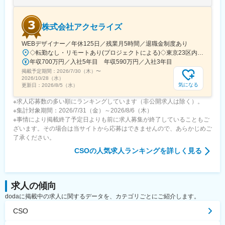
株式会社アクセライズ
WEBデザイナー／年休125日／残業月5時間／退職金制度あり
◇転勤なし・リモートあり(プロジェクトによる)◇東京23区内を中心としたプロジェクト先▽勤務エリア・東京都内を中心とした一都三県・東京23区内のプロジェクトが中心・プロジェクトによりリモートワークあり・千葉、埼玉、神奈川にも案件あり。強制はなし。■東京本社／東京都千代田区神田小川町1-5-1 神田御幸ビル8F
年収700万円／入社5年目 年収590万円／入社3年目
掲載予定期間：
2026/7/30（木）
〜
2026/10/28（水）
気になる
更新日：
2026/8/5（水）
※求人応募数の多い順にランキングしています（非公開求人は除く）。
※集計対象期間：2026/7/31（金）～2026/8/6（木）
※事情により掲載終了予定日よりも前に求人募集が終了していることもご
ざいます。その場合は当サイトから応募はできませんので、あらかじめご
了承ください。
CSO
の人気求人ランキングを詳しく見る
求人の傾向
dodaに掲載中の求人に関するデータを、カテゴリごとにご紹介します。
CSO