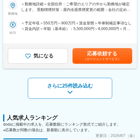
＜勤務地詳細＞全国住所：ご希望のエリアの中から勤務地が確定
■IT特化型
【はじめに】
します。 受動喫煙対策：屋内全面禁煙変更の範囲：会社の定める
PJTによってリモートMRという形態があることはもちろん、それ
MR資格をお持ちの方（MRの実務未経験OK）をお待ちしておりま
勤務地
事業所
に向けた研修も充実しています。
す。CSOの中でも特に手厚いサポート体制の中で、若手や経験が
＜予定年収＞550万円～900万円＜賃金形態＞年俸制補足事項なし
例えば、効果的なリモートディテールの研修は全員受講頂くこと
浅い方もMRとしてスキルが身に着く環境です。外資製薬メーカー
＜賃金内訳＞年額（基本給）：5,500,000円～8,000,000円＜月額
が出来、そのほかにもmyMR君などのシステムを戦略的に活用す
やバイオベンチャーとの繋がりが強く最先端の医薬品に携われる
給与
＞458,333円～666,666円（12分割）＜昇給有無＞有＜残業手当＞
る方法についても、研修を実施しています。
チャンスがあります。
無＜給与補足＞同社は年俸制になります。別途以下のような手当
があります。■四半期一時金：10万円（四半期に1回、10万円程度
【魅力ポイント】
支給）※ただし支給条件があります賃金はあくまでも目安の金額で
変更の範囲：会社の定める業務
■充実したサポート体制：
応募依頼する
気になる
あり、選考を通じて上下する可能性があります。月給(月額)は固定
配属後は担当マネージャーが丁寧に支援します。日々の仕事の悩
（エージェントサービス）
手当を含めた表記です。
みや、キャリア形成の相談等、伴走者として活躍をサポートしま
す。また知識・スキルレベルを上げるために様々な研修をご用意
しています。
さらに25件読み込む
■エリアを跨ぐ転勤なし：
初任地希望だけでなく、エリアを跨いでの転勤はございません。
2ndプロジェクト以降も希望や適性に応じて、アサインを検討い
たします。
■明確な評価制度：
人気求人ランキング
自身の成果や頑張りが客観的に評価され、年収に反映されます。
dodaに掲載中の求人を、応募数順にランキング形式でご紹介します。
また、在籍年数が増えると永年勤続報奨金や四半期一時金などの
※応募数が同数の場合は、新着順に表示しています。
手当もアップします。つまり、やりがいや努力がきちんと報われ
更新日：
2026/8/7（金）
る報酬制度になっています。