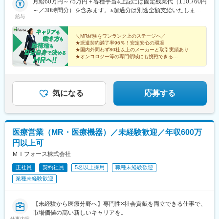
知・岐阜・三重・静岡（6）北陸：富山・石川・福井（7）近畿：
月給60万円～75万円＋各種手当※上記には固定残業代（110,760円
います。
大阪・京都・滋賀・奈良・和歌山・兵庫（8）中国：岡山・広島・
～／30時間分）を含みます。※超過分は別途全額支給いたしま
特に転勤を伴うことのあるMR職については、CSO業界トップク
給与
山口・島根・鳥取（9）四国：香川・徳島・高知・愛媛（10）九
す。＼社員の年収例／ 800万円／36歳（入社3年） 860万円／42
ラスの借り上げ社宅制度や単身赴任のサポート制度を導入し、そ
州：福岡・大分・宮崎・鹿児島・熊本・佐賀・長崎・沖縄※勤務地
歳（入社4年） 920万円／45歳（入社6年） ※諸手当含む
の利用率も高水準となっています。
限定～全国転勤（規定あり）の選択可能※配属エリアは希望に応じ
＼MR経験をワンランク上のステージへ／
★派遣契約満了率96％！安定安心の環境
ます。希望範囲外への転勤はありません。※変更の範囲：会社の定
★国内外問わず80社以上のメーカーと取引実績あり
■社内認定資格制度
める事業所（リモートワーク含む）
★オンコロジー等の専門領域にも挑戦できる
製薬企業での開発パイプラインの変化にともない、当社において
★直行直帰・リモートも選択可能
はオンコロジーをはじめスペシャリティ領域のプロジェクトが増
★本社勤務や採用・育成など多彩なキャリアパス
加しています。またスペシャリティ領域については社員の関心も
高く、これに応えるべく専門性の高い人財を育成するための社内
気になる
応募する
認定資格制度を設けています。現在はオンコロジー分野で「血液
がん」と「固形がん」の2つのコースが展開されています。
医療営業（MR・医療機器）／未経験歓迎／年収600万
円以上可
ＭＩフォース株式会社
正社員
契約社員
5名以上採用
職種未経験歓迎
業種未経験歓迎
【未経験から医療分野へ】専門性×社会貢献を両立できる仕事で、
市場価値の高い新しいキャリアを。
仕事内容