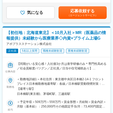
柔軟にスケジュール調整が可能です。年間休日130日に加えて有
含む）＜昇給有無＞有＜残業手当＞有＜給与補足＞※能力・前給な
■職務内容：
給取得もしやすく、年間140日ほど休んでいる方も多くいます。
どを考慮し、規定により決定します。※年収の他に別途日当（月額
MR（医薬情報担当者）として、ドクターや医薬品卸へ訪問、医薬
応募依頼する
気になる
3～4万円）・諸手当有昇給：年1回★頑張りに応じて年収UP★赴
品に関する情報提供を行います。
（エージェントサービス）
■将来的なキャリア：
任先の評価次第で大幅に年収をUPできます。（年2回業績給改
医療営業として専門性を磨き管理職を目指すのはもちろん、他事
定）賃金はあくまでも目安の金額であり、選考を通じて上下する
＜MRとは＞
業部やグループ会社への異動実績も豊富にございます。（※病院の
可能性があります。月給(月額)は固定手当を含めた表記です。
医薬品販売に際し、医師への医薬品の効果、効能、副作用を情報
経営コンサル、医薬品メーカーのマーケティング支援、人事担当
【初任地：北海道東北】＜10月入社＞MR（医薬品の情
提供がミッションです。
者などの管理部門）
医薬品は「どの成分に、どのような効果があって、誰に使うと良
報提供）未経験から医療業界◇内資×プライム上場G
営業経験を活かして様々なキャリアプランを実現できるのは、当
いのか」などの情報が付加されて、初めて効果的に使うことがで
アポプラスステーション株式会社
社ならではの強みです。
きます。医師への適切な医薬品情報の提供を通じて、患者さんの
治療、地域医療課題に貢献することができます。
正社員
5名以上採用
職種未経験歓迎
業種未経験歓迎
変更の範囲：会社の定める業務
■安心の研修体制：
【同期がいる安心感！入社後3か月は座学研修のみ＊専門性高める
・入社から3か月間：座学研修（導入教育）のみ
／社会貢献度バツグン／正社員／日当や住宅補助あり】
└医薬品や医療業界、営業方法についての知識を身につけます。
仕事内容
・導入教育終了後は、Web講義、e-Learning、集合研修を組み合
★本ポジションは、未経験から医療業界で活躍できます！
わせて行う、MR認定試験に100％を担保する対策講座がありま
＜勤務地詳細1＞本社住所：東京都中央区日本橋2-14-1 フロント
・医療を通じて社会に貢献したい
す。
プレイス日本橋勤務地最寄駅：各線／日本橋駅受動喫煙対策：敷
・仕事を通じて学びを深め自己の成長を実感したい
・現場配属後も月1回以上の面談を設けており、成果を出すための
勤務地
地内喫煙可能場所あり＜勤務地詳細2＞北海道・東北エリア住所：
【最寄り駅】
・専門職として知識、技能を身に付けたい
フォロー体制を整えております。
希望を考慮し、北海道 青森県 秋田県 岩手県 山形県 宮城県 福島県
日本橋駅(東京都)、茅場町駅、三越前駅
・内資系の安定企業で働きたい
★入社同期がいるため、一緒に頑張れる環境です！専門性の高い
のいずれかに配属致します。 受動喫煙対策：敷地内全面禁煙変更
という方にはおススメです！
営業職が目指せます。
の範囲：会社の定める事業所
＜予定年収＞509万円～559万円＜賃金形態＞月給制＜賃金内訳＞
＜2人に1人は未経験入社、75%は異業種からの転職者です＞
月額（基本給）：250,000円その他固定手当/月：73,400円固定残
■魅力ポイント：
給与
業手当/月：101,200円（固定残業時間40時間0分/月）超過した時