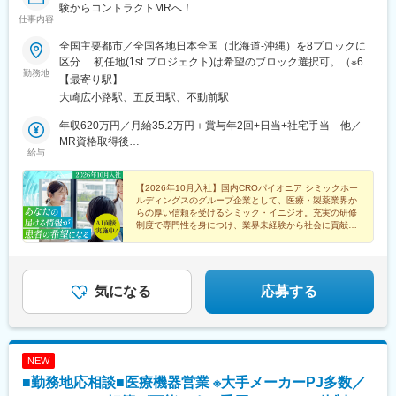
験からコントラクトMRへ！
仕事内容
全国主要都市／全国各地日本全国（北海道-沖縄）を8ブロックに
区分 初任地(1st プロジェクト)は希望のブロック選択可。（※6都
勤務地
道府県以上、ブロック内での転居は必須） ※2ブロック以上の広
【最寄り駅】
域内転勤可能な場合は入社一時金支給2ndプロジェクト以降は4ブ
大崎広小路駅、五反田駅、不動前駅
ロック以上での転勤が必須。■本社：〒141-0031 東京都品川区
西五反田7丁目7-7 SGスクエア【本社へのアクセス】 ・JR 山手線
年収620万円／月給35.2万円＋賞与年2回+日当+社宅手当 他／
「五反田駅」/都営地下鉄 浅草線「五反田駅」 徒歩6分・東急電
MR資格取得後
給与
鉄 池上線「大崎広小路駅」 徒歩5分 / 目黒線「不動前駅」
年収700万円／月給40.0万円＋賞与年2回+日当+社宅手当 他／
徒歩10分
MR経験5年目
【2026年10月入社】国内CROパイオニア シミックホー
ルディングスのグループ企業として、医療・製薬業界か
らの厚い信頼を受けるシミック・イニジオ。充実の研修
制度で専門性を身につけ、業界未経験から社会に貢献す
るスペシャリストを目指してみませんか。
気になる
応募する
NEW
■勤務地応相談■医療機器営業 ※大手メーカーPJ多数／