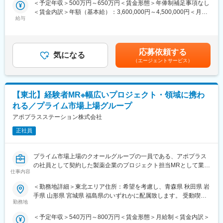
＜予定年収＞500万円～650万円＜賃金形態＞年俸制補足事項なし
てキャリアをスタートできるポジションです。
としてパフォーマンスが高い場合は50代の方でも正社員への転換
＜賃金内訳＞年額（基本給）：3,600,000円～4,500,000円＜月額
当社は製薬・医療機器メーカーの営業業務を担う
もあります。契約の更新についても著しく業務態度が悪い／業績
給与
＞300,000円～375,000円（12分割）＜昇給有無＞有＜残業手当＞
「CSO（Contract Sales Organization）」で、多くの未経験者が
が上がっていないなどではない限りは原則更新となります。ま
有＜給与補足＞同社は年俸制になります。別途以下のような手当
MRとして活躍し、その後メーカー正社員へ転籍した実績も豊富で
た、プロジェクトが終了してしまった場合も責任をもって再配属
があります。・プロジェクト賞与：会社及び個人業績により変
す。
先を探します。また、過去営業成績の優秀な方ではメーカー登用
動・四半期一時金：10万円（四半期に1回、10万円程度支給）※た
2カ月の集中研修で業界の基礎から学べるため、医療業界が初めて
の実績もあります。
応募依頼する
気になる
だし支給条件有。他、永続勤務報奨金（3年勤務5万円支給、5年
の方でも安心して挑戦できます。
（エージェントサービス）
勤務10万円…）ございます。賃金はあくまでも目安の金額であ
営業職ならではの「提案スキル」だけでなく、専門知識を持って
り、選考を通じて上下する可能性があります。月給(月額)は固定手
医師などに提案するため、市場では需要が高まり、希少性も増し
当を含めた表記です。
ています。
【東北】経験者MR※幅広いプロジェクト・領域に携わ
・MRとは
れる／プライム市場上場グループ
主に医師や薬剤師等へ、担当製品の情報提供を行います。担当施
アポプラスステーション株式会社
設の患者様に応じた情報提供や、担当製品の処方後の情報収集を
行います。
正社員
※MRだけでなく、医療機器営業職としてアサインされる可能性も
ございます。
プライム市場上場のクオールグループの一員である、アポプラス
の社員として契約した製薬企業のプロジェクト担当MRとして業務
■ 丁寧な研修・支援体制
仕事内容
に従事していただきます。内資・外資の新薬メーカー、ジェネリ
入社後は2カ月間の研修制度がありますので、未経験でもキャッチ
ックメーカーなどプロジェクトは多岐に渡りますので、今までの
アップがかないます。
＜勤務地詳細＞東北エリア住所：希望を考慮し、青森県 秋田県 岩
経験を活かせる環境が整っています。
同期社員と一緒に集中的に研修を行い、その後配属先に応じた製
手県 山形県 宮城県 福島県のいずれかに配属致します。 受動喫煙
■営業スタイル：担当エリアの医療機関（開業医、病院）を訪問し
品研修を行います。
勤務地
対策：屋内全面禁煙変更の範囲：会社の定める事業所（リモート
て、医師、薬剤師に課題解決するための医薬品情報を提供、副作
※配属入社後に確定予定／ご希望や適性を考慮し、1つ目のプロジ
ワーク含む）
＜予定年収＞540万円～800万円＜賃金形態＞月給制＜賃金内訳＞
用情報を収集を行っていただきます。
ェクトは製薬・医療機器メーカーのいずれかに配属します。