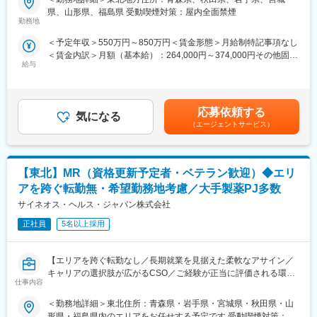
プロジェクトの数やバリエーションはキャリア形成に直結するた
■ＭＩフォースの魅力：
県、山形県、福島県 受動喫煙対策：屋内全面禁煙
め、CSOでの転職を考えるうえで重要なポイントです。
◎PMによる安心のフォロー体制
勤務地
シミック・イニジオのCSO事業においては外資・内資の割合、企
社員の活動を、経験と知識を豊富に持つプロジェクトマネージャ
＜予定年収＞550万円～850万円＜賃金形態＞月給制特記事項なし
業規模、製品領域などのバランスを考慮しながら、常時60以上の
ーがきめ細やかにフォローしますので、いつでも自信を持って営
＜賃金内訳＞月額（基本給）：264,000円～374,000円その他固定
プロジェクトが稼働しています。
業活動が行えます。
給与
手当/月：36,000円～51,000円＜月給＞300,000円～425,000円＜
プロジェクト人数が100名を超える大規模なプロジェクトや、日
◎多彩なキャリアパス
昇給有無＞有＜残業手当＞無＜給与補足＞■上記年収には、社宅
本市場への新規参入する企業のプロジェクトなど、規模やミッシ
多数のメーカー様との取引があるからこそ多様な経験を積むこと
(当社負担分)と日当が含まれます。■社用車貸与と共にガソリン代
ョンも多様です。
ができ、PMとして顧客や医師とレベルの高い関係を築くことも、
を全額支給 ■賞与年2回（昨年度実績4.2ヶ月）、報酬改定年1回■
本社で事業企画や採用、社員の育成などに関わることも可能で
応募依頼する
気になる
全国勤務が可能な方は、初回給与時に30万円の一時金を支給賃金
■年齢も経験も多様な人財が活躍
す。複数のプロジェクトを経験し、新たなキャリアに挑戦してい
（エージェントサービス）
はあくまでも目安の金額であり、選考を通じて上下する可能性が
シミック・イニジオはほぼ全員が中途採用です。それぞれ異なる
くことを期待しています。
あります。月給(月額)は固定手当を含めた表記です。
バックグラウンドを持ち、その経験を活かして活動しています。
社員の年齢分布も幅広く、20代～60代まで在籍しています。社員
■勤務地：
【東北】MR（資格更新予定者・ベテラン歓迎）◆エリ
の経験の多様性は、変革期にある製薬業界にあって、私たちの事
（1）北海道：北海道
業を支える重要な要素です。
（2）東北：青森・秋田・岩手・山形・宮城・福島
アを跨ぐ転勤無・希望勤務地考慮／大手製薬PJ多数
（3）関東：東京・神奈川・千葉・埼玉・茨城・栃木・群馬
サイネオス・ヘルス・ジャパン株式会社
■人財育成への積極投資
（4）甲信越：新潟・長野・山梨
シミック・イニジオにとってサービス品質の源泉となるのは人財
正社員
5名以上採用
（5）東海：愛知・岐阜・三重・静岡
です。
（6）北陸：富山・石川・福井
そのため人財育成・能力開発は重要施策と位置づけ、積極的な投
（7）近畿：大阪・京都・滋賀・奈良・和歌山・兵庫
【エリアを跨ぐ転勤なし／長期就業を見据えた柔軟なアサイン／
資を行っています。自己成長意欲を尊重し、業務直結の研修だけ
（8）中国：岡山・広島・山口・島根・鳥取
キャリアの選択肢が広がるCSO／ご経験が正当に評価される環
でなく、変化する時代に対応するビジネススキル習得も含め階層
（9）四国：香川・徳島・高知・愛媛
仕事内容
境】
ごとにプログラムを展開し、会社全体の価値を高める取り組みを
（10）九州：福岡・大分・宮崎・鹿児島・熊本・佐賀・長崎・沖
行っています。
縄
＜勤務地詳細＞東北住所：青森県・岩手県・宮城県・秋田県・山
【はじめに】
形県・福島県内のエリアをお任せする予定です 受動喫煙対策：屋