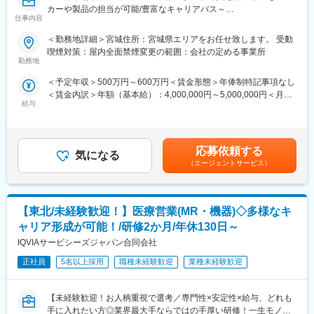
カーや製品の担当が可能/豊富なキャリアパス～
とができます。
仕事内容
2.キャリアパスが多数あるだけでなく、メーカー社員に比べ、早
営業スタイル：
期にキャリアを積むことができます。努力と能力によって、給与
＜勤務地詳細＞宮城住所：宮城県エリアをお任せ致します。 受動
大学/幹病院、開業医の医師・コメディカルなどと面談して、製品
もポジションも上げることができます。
喫煙対策：屋内全面禁煙変更の範囲：会社の定める事業所
に関わる情報提供やデモなどを行います。
3.志向性と環境に応じてキャリアチェンジが可能です。定期的な
勤務地
面談を通じて、その時々の志向性や状況に応じて最適なプロジェ
＜予定年収＞500万円～600万円＜賃金形態＞年俸制特記事項なし
■キャリアパス
クトを提示します。家庭環境の変化など、フレキシブルにキャリ
＜賃金内訳＞年額（基本給）：4,000,000円～5,000,000円＜月額
自身の志向性、働き方に応じて様々なキャリアパスがあります。1
アを形成しすることが可能です。
給与
＞333,333円～416,666円（12分割）＜昇給有無＞有＜残業手当＞
つの領域を極める、複数のプロジェクトに参画し、経験を広げ
有＜給与補足＞（正社員のみ対象）・昇給年１回 ・プロジェク
る、同社のプロジェクトマネージャーを目指す、リクルートやト
4.明確な評価制度
ト賞与（過去実績年俸の約10%）（全社員対象）・四半期一時金
レーニングの部署に異動するなど、自身の努力次第で様々な可能
自身の成果や頑張りが客観的に評価され、年収に反映されます。
賃金はあくまでも目安の金額であり、選考を通じて上下する可能
性が開かれています。
また、在籍年数が増えると永年勤続報奨金や四半期一時金などの
応募依頼する
気になる
性があります。月給(月額)は固定手当を含めた表記です。
手当もアップします。つまり、やりがいや努力がきちんと報われ
（エージェントサービス）
■メーカー転籍のキャリアパス
る報酬制度になっています。
プロジェクトによってはメーカーへ転籍の打診を受けることがあ
り、7割程の社員が実際に転籍打診を受けております。断って別の
■同社について：
【東北/未経験歓迎！】医療営業(MR・機器)◇多様なキ
プロジェクトに進むことも可能ですので、ずっと当社に残り様々
同社は、医療機器・製薬メーカーの営業領域を支援するCSOと呼
な経験を積んだり、何年か当社で働いて幅広い経験を積んでから
ばれる業種です。メーカーからのオーダーに対し自社の社員を派
ャリア形成が可能！/研修2か月/年休130日～
転籍する、といった幅広いキャリアパスがございます。
遣しています。医療機器は製品によって営業スタイルが異なりま
IQVIAサービシーズジャパン合同会社
すが、同社では転職せずに様々な医療機器を経験し、自身に合っ
■同社(CSO)で働くメリット
正社員
5名以上採用
職種未経験歓迎
業種未経験歓迎
た営業スタイルを探ることも可能です。
1.同社に所属し、各メーカーのプロジェクトに参画することで幅
広い領域の経験を積むことができるので、マルチな知識や経験を
変更の範囲：会社の定める業務
【未経験歓迎！お人柄重視で選考／専門性×安定性×給与、どれも
得ることができます。それにより自身の可能性を大きく伸ばすこ
手に入れたい方◎業界最大手ならではの手厚い研修！一生モノの
とができます。