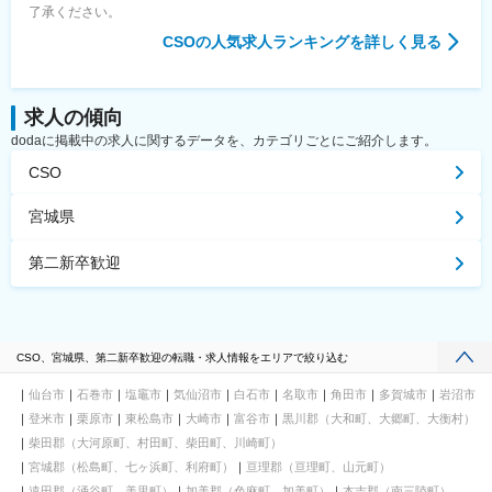
了承ください。
CSO
の人気求人ランキングを詳しく見る
求人の傾向
dodaに掲載中の求人に関するデータを、カテゴリごとにご紹介します。
CSO
宮城県
第二新卒歓迎
CSO、宮城県、第二新卒歓迎の転職・求人情報をエリアで絞り込む
仙台市
石巻市
塩竈市
気仙沼市
白石市
名取市
角田市
多賀城市
岩沼市
登米市
栗原市
東松島市
大崎市
富谷市
黒川郡（大和町、大郷町、大衡村）
柴田郡（大河原町、村田町、柴田町、川崎町）
宮城郡（松島町、七ヶ浜町、利府町）
亘理郡（亘理町、山元町）
遠田郡（涌谷町、美里町）
加美郡（色麻町、加美町）
本吉郡（南三陸町）