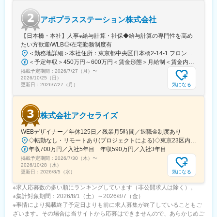
アポプラスステーション株式会社
【日本橋・本社】人事※給与計算・社保◆給与計算の専門性を高め
たい方歓迎/WLB◎/在宅勤務制度有
＜勤務地詳細＞本社住所：東京都中央区日本橋2-14-1 フロントプレイス日本橋勤務地最寄駅：各線／日本橋駅受動喫煙対策：敷地内喫煙可能場所あり変更の範囲：会社の定める事業所
＜予定年収＞450万円～600万円＜賃金形態＞月給制＜賃金内訳＞月額（基本給）：243,000円～330,300円固定残業手当/月：57,000円～77,700円（固定残業時間30時間0分/月）超過した時間外労働の残業手当は追加支給＜月給＞300,000円～408,000円（一律手当を含む）＜昇給有無＞有＜残業手当＞有＜給与補足＞※上記金額にスキル・ご経験に応じて加算する可能性がございます※給与詳細は、経験・スキルを考慮した上で決定。■昇給：年1回（4月）賃金はあくまでも目安の金額であり、選考を通じて上下する可能性があります。月給(月額)は固定手当を含めた表記です。
掲載予定期間：
2026/7/27（月）
〜
2026/10/25（日）
気になる
更新日：
2026/7/27（月）
株式会社アクセライズ
WEBデザイナー／年休125日／残業月5時間／退職金制度あり
◇転勤なし・リモートあり(プロジェクトによる)◇東京23区内を中心としたプロジェクト先▽勤務エリア・東京都内を中心とした一都三県・東京23区内のプロジェクトが中心・プロジェクトによりリモートワークあり・千葉、埼玉、神奈川にも案件あり。強制はなし。■東京本社／東京都千代田区神田小川町1-5-1 神田御幸ビル8F
年収700万円／入社5年目 年収590万円／入社3年目
掲載予定期間：
2026/7/30（木）
〜
2026/10/28（水）
気になる
更新日：
2026/8/5（水）
※求人応募数の多い順にランキングしています（非公開求人は除く）。
※集計対象期間：2026/8/1（土）～2026/8/7（金）
※事情により掲載終了予定日よりも前に求人募集が終了していることもご
ざいます。その場合は当サイトから応募はできませんので、あらかじめご