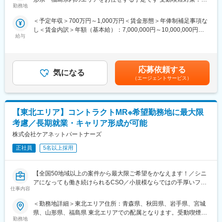
今回はMRを募集します。MR資格更新予定の方・ベテランの方も
■家族も安心な手厚い福利厚生
勤務地
変更の範囲：会社の定める業務
内全面禁煙変更の範囲：会社の定める事業所（リモートワーク含
歓迎です。勤務地はご本人様の希望を鑑み決定いたします。20代
社員がワークライフバランスをとりながらパフォーマンスを発揮
む）
＜予定年収＞700万円～1,000万円＜賃金形態＞年俸制補足事項な
～50代まで幅広く活躍しており、長期就業も叶う環境です。
できる制度があります。社員と社員のご家族が安心し、仕事もプ
し＜賃金内訳＞年額（基本給）：7,000,000円～10,000,000円＜
ライベートも充実して活躍できるよう、福利厚生制度を整備して
給与
月額＞583,333円～833,333円（12分割）＜昇給有無＞有＜残業手
【業務内容】
います。
当＞無＜給与補足＞同社は年俸制になります。別途以下のような
大手製薬会社などを中心としたクライアントのプロジェクトへの
特に転勤を伴うことのあるMR職については、CSO業界トップク
手当があります。・四半期一時金：10万円（四半期毎に支給）、
配属です。担当エリアの医療機関（開業医、病院）を訪問して、
ラスの借り上げ社宅制度や単身赴任のサポート制度を導入し、そ
年間最大40万円※ただし支給条件有。賃金はあくまでも目安の金
医師、薬剤師に課題解決するための医薬品情報を提供、副作用情
の利用率も高水準となっています。
応募依頼する
気になる
額であり、選考を通じて上下する可能性があります。月給(月額)は
報を収集を行っていただきます。
（エージェントサービス）
固定手当を含めた表記です。
■社内認定資格制度
《具体的には...》
製薬企業での開発パイプラインの変化にともない、当社において
■新薬のプロモーション
はオンコロジーをはじめスペシャリティ領域のプロジェクトが増
【東北エリア】コントラクトMR※希望勤務地に最大限
■長期収載品の市場拡大
加しています。またスペシャリティ領域については社員の関心も
■ジェネリック医薬品のプロモーション
高く、これに応えるべく専門性の高い人財を育成するための社内
考慮／長期就業・キャリア形成が可能
※プロジェクトの状況によっては、選考保留（ご紹介できるプロジ
認定資格制度を設けています。現在はオンコロジー分野で「血液
株式会社ケアネットパートナーズ
ェクトが出るまで保留）となる場合もございますのであらかじめ
がん」と「固形がん」の2つのコースが展開されています。
ご認識の程よろしくお願いします※
正社員
5名以上採用
【魅力ポイント】
【全国50地域以上の案件から最大限ご希望をかなえます！／シニ
■エリアを跨ぐ転勤なし：
アになっても働き続けられるCSO／小規模ならではの手厚いフォ
初任地希望だけでなく、エリアを跨いでの転勤はないため、転勤
仕事内容
ロー】
負担が軽減できます。2ndプロジェクト以降も希望や適性に応じ
て、アサインを検討します。
＜勤務地詳細＞東北エリア住所：青森県、秋田県、岩手県、宮城
■業務内容：
県、山形県、福島県 東北エリアでの配属となります。受動喫煙対
コントラクトMRとして大手製薬会社（国内／外資）のPJTへの配
■キャリアの選択肢を広げる働き方：
勤務地
策：屋内全面禁煙