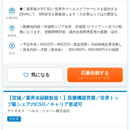
◆◇業界最大手CSO／世界中でヘルスケアサービスを提供する
IQVIAにて、MR担当を募集致します！大企業ならではの豊富なキ
仕事内容
ャリアパスがございます◆◇
＜勤務地詳細＞宮城県エリア住所：宮城県 /クライアント先での勤
【具体的な業務詳細】
務になります。 受動喫煙対策：屋内全面禁煙変更の範囲：会社の
国内トップクラスのプロジェクト受託実績を誇る当社の一員とし
勤務地
定める事業所
て、医薬品PJなどを中心にクライアントビジネス拡大に貢献して
＜予定年収＞650万円～900万円＜賃金形態＞月給制補足事項無し
いただきます。
＜賃金内訳＞月額（基本給）：350,000円～500,000円その他固定
・担当エリアの訪問医療施設のターゲティング、担当医療施設へ
給与
手当/月：27,000円＜月給＞377,000円～527,000円＜昇給有無＞
の訪問計画作成、担当医療施設への訪問、医療従事者とのリレー
有＜残業手当＞無＜給与補足＞【残業手当について】管理監督者
ション構築
の承認の上、研究会、顧客との会議等が発生する場合、別途残業
・卸への訪問、同行、卸 MSとのリレーション構築
手当支給する。【補足】プロジェクト稼働手当(35,000円)、外勤
・医療従事者向けの説明会の企画・実施、医師同士のコミュニケ
応募依頼する
気になる
日当（1日1,500円／外勤3.5時間以上）■変動賞与制（6月・12
ーション推進のための研究会・勉強会の立ち上げ、講演会の企
（エージェントサービス）
月・3月）※平均実績6ヶ月分■インセンティブ：3月（対象者）賃
画・運営 等
金はあくまでも目安の金額であり、選考を通じて上下する可能性
※勤務地については、選考内で希望を伺ったうえで決定します。
があります。月給(月額)は固定手当を含めた表記です。
【宮城／業界未経験歓迎！】医療機器営業／世界トッ
＼IQVIAでMRとして働く魅力／
（１）充実の待遇：同業他社の中でも平均給与の高さや非課税の
プ級シェアのCSO／キャリア形成可
日当の支給の他、退職金や団体保険制度、単身赴任手当や月1回の
サイネオス・ヘルス・ジャパン株式会社
帰省交通費の支給など福利厚生が充実しており、長期就業される
社員が多いのも特徴です。
正社員
（２）豊富なキャリアップの機会があります： MRとして専門性
を磨き、管理職を目指していただく方も多くございますし、社内