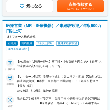
を全額支給 ■賞与年2回（昨年度実績4.2ヶ月）、報酬改定年1回■
・配属後もマネージャーや先輩MRが成長をサポート
応募依頼する
気になる
全国勤務が可能な方は、初回給与時に30万円の一時金を支給賃金
■年齢も経験も多様な人財が活躍
（エージェントサービス）
はあくまでも目安の金額であり、選考を通じて上下する可能性が
シミック・イニジオはほぼ全員が中途採用です。それぞれ異なる
■手厚い福利厚生
あります。月給(月額)は固定手当を含めた表記です。
バックグラウンドを持ち、その経験を活かして活動しています。
・外勤手当（1日1,500円）
社員の年齢分布も幅広く、20代～60代まで在籍しています。社員
・社宅制度（家賃60％会社負担）※条件あり
医療営業（MR・医療機器）／未経験歓迎／年収600万
の経験の多様性は、変革期にある製薬業界にあって、私たちの事
・転勤時の引越し費用負担
業を支える重要な要素です。
・単身赴任手当／帰省補助
円以上可
ＭＩフォース株式会社
■人財育成への積極投資
■当社の特徴
シミック・イニジオにとってサービス品質の源泉となるのは人財
正社員
契約社員
5名以上採用
職種未経験歓迎
研修終了後は各製薬メーカーのプロジェクトに配属される『コン
です。
クラクトMR』。配属期間は平均2～3年程。
業種未経験歓迎
そのため人財育成・能力開発は重要施策と位置づけ、積極的な投
新薬案件を中心にプロジェクトが豊富にあり、成長機会が広がり
資を行っています。自己成長意欲を尊重し、業務直結の研修だけ
ます。
でなく、変化する時代に対応するビジネススキル習得も含め階層
【未経験から医療分野へ】専門性×社会貢献を両立できる仕事で、
ごとにプログラムを展開し、会社全体の価値を高める取り組みを
■豊富なキャリアパス
市場価値の高い新しいキャリアを。
仕事内容
行っています。
がんや希少疾患の医薬品担当など専門性を深めるキャリアや、マ
ネジメント・人材育成など多様なキャリアパスが可能。実際に社
【U・Iターン歓迎】希望を考慮して各エリアへ配属【引越し代は
■家族も安心な手厚い福利厚生
内でキャリアチェンジして活躍している社員も多数います。
会社全額負担】■本社 東京都中央区築地1-13-1 銀座松竹スクエ
社員がワークライフバランスをとりながらパフォーマンスを発揮
勤務地
ア9F■勤務エリア：（1）北海道：北海道（2）東北：青森・秋
【最寄り駅】
できる制度があります。社員と社員のご家族が安心し、仕事もプ
変更の範囲：会社の定める業務
田・岩手・山形・宮城・福島（3）関東：東京・神奈川・千葉・埼
東銀座駅、江坂駅、築地市場駅
ライベートも充実して活躍できるよう、福利厚生制度を整備して
玉・茨城・栃木・群馬（4）甲信越：新潟・長野・山梨（5）東
います。
海：愛知・岐阜・三重・静岡（6）北陸：富山・石川・福井（7）
月給41万6,667円～75万円＋各種手当 ☆経験者は月給60万円以
特に転勤を伴うことのあるMR職については、CSO業界トップク
近畿：大阪・京都・滋賀・奈良・和歌山・兵庫（8）中国：岡山・
上！・・・・・・■未経験者：月給41万6,667円～＋各種手当※上
ラスの借り上げ社宅制度や単身赴任のサポート制度を導入し、そ
給与
広島・山口・島根・鳥取（9）四国：香川・徳島・高知・愛媛
記には固定残業代（7万9,114円～／30時間分）を含みます。※超
の利用率も高水準となっています。