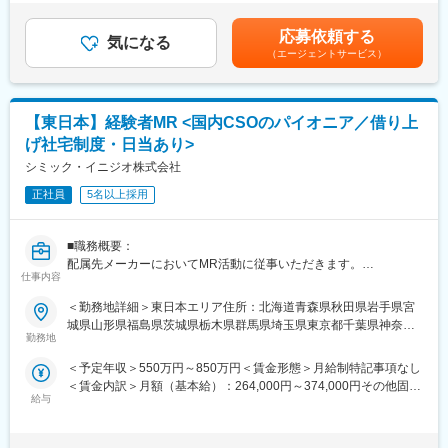
・誰にとっても必要不可欠な医療業界は、景気の影響に左右され
(当社負担分)と日当が含まれます。■社用車貸与と共にガソリン代
めのサポート」をする仕事です
にくく、安定した売上を誇っています。
を全額支給 ■賞与年2回（昨年度実績4.2ヶ月）、報酬改定年1回■
具体的には、「どんな病気に効くか（効果）／安全性（副作用や
応募依頼する
・当社は、東証プライム上場以来、10期連続で増収中のクオール
気になる
全国勤務が可能な方は、50万円の一時金を支給(3ヶ月の試用期間
注意点）／品質に問題はないか」をわかりやすく伝えます
（エージェントサービス）
グループに属しており、主力事業を担っています。
後の翌月給与で支給)賃金はあくまでも目安の金額であり、選考を
また、現場で使われた際の声を聞き取り製薬会社へ届け、より良
通じて上下する可能性があります。月給(月額)は固定手当を含めた
い薬づくりにも貢献します
＜社会貢献度の高さ＞
表記です。
自分が関わった薬が患者様の治療につながり、感謝されるやりが
自身の売上・営業活動が患者さんのQOLの向上や病気から救うこ
【東日本】経験者MR <国内CSOのパイオニア／借り上
いのある仕事です
とに繋がるため、やりがいをもって営業できます。
げ社宅制度・日当あり>
＼＼求人のポイント／／
シミック・イニジオ株式会社
＜頑張りは適切に評価＞
◎未経験から医療業界へ｜大手製薬会社のプロジェクトで働ける
成果に応じた評価制度が整っており、頑張り次第で大幅な年収UP
◎3ヶ月研修＋OJTでゼロから育成｜専門性の高いキャリア形成
正社員
5名以上採用
も目指せます。
◎年収500万円～＋社宅補助あり｜収入アップ可能
◎異業種出身者（営業、接客、旅行・ホテル、介護、公務員、教
■福利厚生（転勤を伴う場合）：
■職務概要：
員など）が活躍中
＜社宅制度（法人契約）＞
配属先メーカーにおいてMR活動に従事いただきます。
・家賃：一部会社負担
仕事内容
■入社後の流れ
・住居契約初期経費：会社負担（上限設定あり）
■新薬プロジェクト95％超／常時60以上のプロジェクトが稼働
▽約3ヶ月の研修（医療知識・業務理解）
＜勤務地詳細＞東日本エリア住所：北海道青森県秋田県岩手県宮
・入居時の引越し費用：会社負担（会社指定業者）
プロジェクトの数やバリエーションはキャリア形成に直結するた
▽現場配属（4ヶ月目～）※マネージャーなど周囲のサポートを受
城県山形県福島県茨城県栃木県群馬県埼玉県東京都千葉県神奈川
め、CSOでの転職を考えるうえで重要なポイントです。
けながら実務習得
勤務地
県山梨県新潟県 長野県静岡県のいずれか予定受動喫煙対策：屋内
変更の範囲：会社の定める業務
シミック・イニジオのCSO事業においては外資・内資の割合、企
▽キャリア形成（MR経験者スペシャリスト・管理職や本社管理職
全面禁煙
＜予定年収＞550万円～850万円＜賃金形態＞月給制特記事項なし
業規模、製品領域などのバランスを考慮しながら、常時60以上の
へのキャリアアップ＆キャリアチェンジの可能性アリ）
＜賃金内訳＞月額（基本給）：264,000円～374,000円その他固定
プロジェクトが稼働しています。
給与
手当/月：36,000円～51,000円＜月給＞300,000円～425,000円＜
プロジェクト人数が100名を超える大規模なプロジェクトや、日
■充実した研修制度
昇給有無＞有＜残業手当＞無＜給与補足＞■上記年収には、社宅
本市場への新規参入する企業のプロジェクトなど、規模やミッシ
・入社後3ヶ月は研修に専念（基礎から習得）
(当社負担分)と日当が含まれます。■社用車貸与と共にガソリン代
ョンも多様です。
・全員未経験入社！同期とスタートできる環境