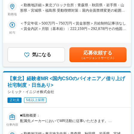
制！》
■業務内容：
＜勤務地詳細＞東北ブロック住所：青森県・秋田県・岩手県・山
志向性やその時の環境に応じてや「１つの領域で専門性を高め
医療系総合職として製薬メーカーや医療機器メーカー等業務を委
形県・宮城県・福島県 受動喫煙対策：屋内全面禁煙変更の範囲：
る」「幅広い疾患をカバーできるオールラウンダーになる」「本
託する「CSO」に所属し、プロジェクトごとに複数のメーカーで
勤務地
本文参照
社部門（マネージャー、研修部門など）へのキャリアチェンジ」
勤務いただきます。今回は大手医療機器メーカー様へのプロジェ
＜予定年収＞500万円～750万円＜賃金形態＞月給制特記事項なし
など幅広いキャリアプランがあります。また、弊社のマネージャ
クトへアサイン予定です。グローバルトップメーカーなど様々な
＜賃金内訳＞月額（基本給）：222,159円～292,878円その他固定
ーのほとんどは、MRからキャリアをチェンジしているメンバーで
PJTに携わる事が出来ます。
給与
手当/月：68,750円～95,000円固定残業手当/月：84,091円～
す。担当マネージャーが定期的に面談を行い、分からないことや
112,122円（固定残業時間30時間0分/月）超過した時間外労働の
将来のキャリアに関してサポートをしていきます。
■医療機器営業・MR：
残業手当は追加支給＜月給＞375,000円～500,000円（一律手当を
ご本人の希望やお人柄を見て活躍できる場を提供いたします。
含む）＜昇給有無＞有＜残業手当＞有＜給与補足＞業績に応じて
《職種に関して》
◎医療機器営業
応募依頼する
気になる
インセンティブあり賃金はあくまでも目安の金額であり、選考を
■MRとは主に医師や薬剤師等へ、担当製品の情報提供を行いま
医師や医療機器を扱う医療従事者に医療機器の情報提供や販売を
（エージェントサービス）
通じて上下する可能性があります。月給(月額)は固定手当を含めた
す。担当施設の患者様に応じた情報提供や、担当製品の処方後の
行います。販売だけでなく、実際使用する際のトレーニングサポ
表記です。
情報収集を行います。
ートやアフターフォローまで手掛けることが特徴で、医療の現場
を実感できる活動ができます。
変更の範囲：会社の定める業務
【東北】経験者MR <国内CSOのパイオニア／借り上げ
◎MR（医薬情報担当者）
医師や薬剤師、看護師など医療従事者に医薬品の効果や副作用な
社宅制度・日当あり>
どの情報提供や情報収集を行います。患者さんのQOL改善に向
シミック・イニジオ株式会社
け、日々最新情報を学習し医療の一旦を担う専門性の高い活動が
できます。
正社員
5名以上採用
■入社後の流れ：
■職務概要：
入社後は導入研修を受講。アサイン先企業の研修などフォロー体
配属先メーカーにおいてMR活動に従事いただきます。
制は万全で、医療機器営業に必要な製品知識や業界の知識は入社
仕事内容
後に習得することができます。
■新薬プロジェクト95％超／常時60以上のプロジェクトが稼働
＜勤務地詳細＞東北地方住所：青森県、秋田県、岩手県、宮城