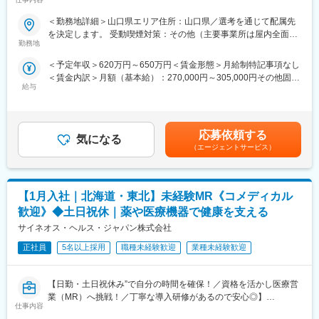
籍も視野に入れた内容で案件を受注しています。(＝将来的に医療
スキルを磨く／マーケ・コンサル・管理部門など将来のキャリア
機器メーカーの正規社員としての勤務が可能)
パス豊富】
＜勤務地詳細＞山口県エリア住所：山口県／選考を通じて配属先
これを可能にしている背景としては、比較的少数規模を保って運
を決定します。 受動喫煙対策：その他（主要事業所は屋内全面禁
営を行っているからこそマネージャーの目が行き届く環境を整え
＼そもそも「IQVIA」とは？／
勤務地
煙）変更の範囲：会社の定める事業所
ることができ、顧客からの信頼が厚いためです。
IQVIAはヘルスケア業界で活躍する企業様を様々な側面から支援す
＜予定年収＞620万円～650万円＜賃金形態＞月給制特記事項なし
る「CSO」という業界で世界最大手の企業です。今回はIQVIAの
＜賃金内訳＞月額（基本給）：270,000円～305,000円その他固定
■入社後も強力なバックアップが受けられます！
正社員として、クライアントである医療機器メーカーの名刺を持
給与
手当/月：35,000円＜月給＞305,000円～340,000円＜昇給有無＞
CSOは本部のバックアップ体制が何より重要です。1人のプロジ
って営業活動を行っていただきます。人々の命を守る商材に携わ
有＜残業手当＞無＜給与補足＞【残業手当について】管理監督者
ェクトマネージャーが管理する営業は約20名程度であり、相談事
るため、社会貢献性と安定性を兼ね備えたお仕事です。
の承認の上、研究会、顧客との会議等が発生する場合、別途残業
があればいつでも連絡できる距離感です。1～2カ月に一度の面談
手当支給する。【補足】プロジェクト稼働手当(35,000円)、外勤
も実施しており、日々の業務だけでなく中長期的な視点での相談
■具体的な業務内容：
応募依頼する
気になる
日当（1日1,500円／外勤3.5時間以上）■変動賞与制（6月・12
も可能です。また、クライアント・社内評価に基いた明確な評価
IQVIAにご入社後、新人研修を経たのちに、平均して2～3年単位
（エージェントサービス）
月・3月）※平均実績6ヶ月分■インセンティブ：3月（対象者）賃
制度により、キャリアや年収アップに向けた目標を定めやすい環
で実施される医療機器営業のプロジェクトに配属させていただき
金はあくまでも目安の金額であり、選考を通じて上下する可能性
境です。
ます。
があります。月給(月額)は固定手当を含めた表記です。
医療機器の営業担当者として、クライアントである医療機器メー
少しでも医療業界でキャリア形成したい！というお気持ちのある
【1月入社｜北海道・東北】未経験MR《コメディカル
カーの名刺を携えて基幹病院などの医師や看護師など医療従事者
方は是非ご応募ください！
の方々との面談を通して、製品に関わる情報提供や扱い方のレク
歓迎》◆土日祝休｜薬や医療機器で健康を支える
チャーなどの営業活動を行っていただきます。
サイネオス・ヘルス・ジャパン株式会社
変更の範囲：会社の定める業務
※今回のプロジェクトについての詳細は面接の場でご説明させてい
ただきます。
正社員
5名以上採用
職種未経験歓迎
業種未経験歓迎
■将来的なキャリア：
【日勤・土日祝休み”で自分の時間を確保！／資格を活かし医療営
平均2年前後の医療機器営業プロジェクトが終了したのちは、また
業（MR）へ挑戦！／丁寧な導入研修があるので安心◎】
別の医療機器プロジェクトに挑戦することも可能ですし、医薬品
仕事内容
営業であるMRのプロジェクトに参加していただくことも可能で