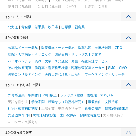
伊具郡（丸森町）
刈田郡（蔵王町、七ヶ宿町）
牡鹿郡（女川町）
ほかのエリアで探す
北海道
青森県
岩手県
秋田県
山形県
福島県
ほかの業種で探す
医薬品メーカー業界
医療機器メーカー業界
医薬品卸
医療機器卸
CRO
病院・大学病院・クリニック
調剤薬局・ドラッグストア業界
バイオベンチャー業界
大学・研究施設
介護・福祉関連サービス
その他医療関連
診断薬・臨床検査機器・臨床検査試薬メーカー
SMO
CMO
医療コンサルティング
医療広告代理店・出版社・マーケティング・リサーチ
ほかのこだわり条件で探す
外資系企業
年間休日120日以上
フレックス勤務
管理職・マネジャー
英語を活かす
学歴不問
転勤なし（勤務地限定）
服装自由
女性活躍
社宅・家賃補助制度
上場企業
中国語を活かす
退職金制度
残業20時間未満
完全週休2日制
職種未経験歓迎
土日祝休み
原則定時退社
海外出張あり
U・Iターン支援あり
ほかの固定給で探す