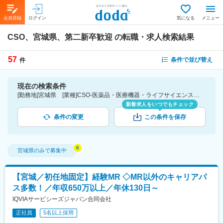
会員登録
ログイン
気になる
メニュー
CSO、宮城県、第二新卒歓迎
の転職・求人検索結果
57
条件で並び替え
件
現在の検索条件
[勤務地]宮城県 [業種]CSO-医薬品・医療機器・ライフサイエンス・医療系サービス [詳細条件](募集・採用情報)第二新卒歓迎
新着求人をいつでもチェック
条件の変更
この条件を保存
宮城県
のみで募集中
【宮城／初任地固定】経験MR ◇MR以外のキャリアパ
ス多数！／年収650万以上／年休130日～
IQVIAサービシーズジャパン合同会社
正社員
5名以上採用