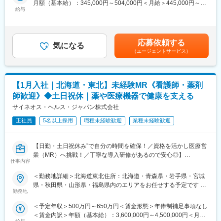
月額（基本給）：345,000円～504,000円＜月給＞445,000円～
・新薬のプロモーション
配属後も知識とスキルアップのために様々な研修をご用意してい
給与
654,000円（一律手当を含む）＜昇給有無＞有＜残業手当＞有＜
・長期収載品の市場拡大
ます。
給与補足＞※別途営業日当有（年間約40万円／1日2000円／4時間
・ジェネリック医薬品のプロモーション
以上外勤の場合）※能力・前給などを考慮し、規定により決定しま
※1プロジェクトを約2年程度担当します。
■明確な評価制度／やりがいや努力がきちんと報われる報酬制度
す。※その他の手当は「待遇・福利厚生」欄をご参照ください。昇
※プロジェクトマネージャー、スーパーバイザー(SV)より、日々の
自身の成果や頑張りが客観的に評価され、年収に反映されます。
応募依頼する
気になる
給：年1回★頑張りに応じて年収UP★赴任先の評価次第で大幅に
活動についてフォローを受けられる環境です。全国にSVを配置
また、在籍年数が増えると永年勤続報奨金や四半期一時金などの
（エージェントサービス）
年収をUPできます。（年2回業績給改定）賃金はあくまでも目安
し、素早くフォローができる体制をとっています。
手当もアップします。
の金額であり、選考を通じて上下する可能性があります。月給(月
■組織：約600名のコントラクトMRが在籍しています。社長をは
額)は固定手当を含めた表記です。
じめ、役員クラスが元MR出身のためMRのキャリアや育成、長期
■豊富なキャリアプランとサポート体制
【1月入社｜北海道・東北】未経験MR《看護師・薬剤
就業について力を入れている企業です。
志向性やその時の環境に応じて「特定の領域で専門性を高める」
■特徴：
「幅広い疾患をカバーできるオールラウンダーになる」「本社部
師歓迎》◆土日祝休｜薬や医療機器で健康を支える
(1)充実した教育体制：
門（マネージャー、研修部門など）へのキャリアチェンジ」など
サイネオス・ヘルス・ジャパン株式会社
・製品研修（約2週間～2ヶ月、プロジェクトによる）：入社オリ
幅広いキャリアプランがあります。
エンテーション後に配属先プロジェクトの製薬メーカーにて製品
正社員
5名以上採用
職種未経験歓迎
業種未経験歓迎
また、弊社のマネージャーのほとんどは、MRからキャリアチェン
研修を受けていただきます。
ジしたメンバーです。担当マネージャーが定期的に面談を行い、
・継続教育：入社時に配属先の製薬会社で行なわれますが、その
分からないことやキャリアに関してサポートします。
【日勤・土日祝休み”で自分の時間を確保！／資格を活かし医療営
他、横断研修、eラーニングの研修等も受けることが可能です。
業（MR）へ挑戦！／丁寧な導入研修があるので安心◎】
・オンコロジー専門MR育成プログラム、IBD専門育成プログラ
変更の範囲：会社の定める業務
仕事内容
ム、CNS専門育成プログラムなどがあり、専門領域MRの育成も
《資格と想いがあれば活躍できる！》
しています。
＜勤務地詳細＞北海道東北住所：北海道・青森県・岩手県・宮城
「誰かのためになる仕事がしたい」「社会貢献につながる仕事を
(2)プロジェクトマネジメント体制：プロジェクトマネージャー、
県・秋田県・山形県・福島県内のエリアをお任せする予定です 受
したい」という想いがあればOK！当社には、臨床経験を活かして
スーパーバイザーが日々の活動をフォローします。定期的な連絡
勤務地
動喫煙対策：屋内全面禁煙変更の範囲：会社の定める事業所
医療営業にチャレンジし活躍しているメンバーが多数在籍してい
や面談のほか、必要に応じて素早くバックアップに入るなど、MR
＜予定年収＞500万円～650万円＜賃金形態＞年俸制補足事項なし
ます。
として結果を出せるように万全のサポート体制を整えています。
＜賃金内訳＞年額（基本給）：3,600,000円～4,500,000円＜月額
これまでの経験を活かして新たなフィールドで活躍したい方を歓
(3)豊富なプロジェクト数、50社を超える多数の取引メーカー：同