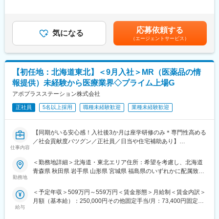
将来のキャリアに関してサポートをしていきます。
有＜残業手当＞無＜給与補足＞【残業手当について】管理監督者
■入社後の流れ
の承認の上、研究会、顧客との会議等が発生する場合、別途残業
まずはご入社から2か月間MR導入研修を受講し、MR資格を取得
《職種に関して》
手当支給する。【補足】プロジェクト稼働手当(35,000円)、外勤
応募依頼する
していただきます。
■MRとは主に医師や薬剤師等へ、担当製品の情報提供を行いま
気になる
日当（1日1,500円／外勤3.5時間以上）■変動賞与制（6月・12
（エージェントサービス）
資格取得と聞くとハードルが高く思われる方もいるかもしれませ
す。担当施設の患者様に応じた情報提供や、担当製品の処方後の
月・3月）※平均実績6ヶ月分■インセンティブ：3月（対象者）賃
んが、当社の取得率は業界平均より20%ほど高い95%程度を維持
情報収集を行います。
金はあくまでも目安の金額であり、選考を通じて上下する可能性
しています。
があります。月給(月額)は固定手当を含めた表記です。
文理問わず一から学べる環境を整えているため、専門知識は入社
変更の範囲：会社の定める業務
【初任地：北海道東北】＜9月入社＞MR（医薬品の情
後に身に付ける意欲があれば問題ございません。
報提供）未経験から医療業界◇プライム上場G
社員の活躍事例についての詳細は、是非こちらのURLも併せてご
覧ください。
アポプラスステーション株式会社
https://healthcarecareerpark.iqvia.com/
正社員
5名以上採用
職種未経験歓迎
業種未経験歓迎
■具体的な業務
すでに取引のある病院の医師や薬剤師に向け、医薬品の効果や副
【同期がいる安心感！入社後3か月は座学研修のみ＊専門性高める
作用・適切な使用方法などの情報を提供し、薬剤のプロモーショ
／社会貢献度バツグン／正社員／日当や住宅補助あり】
ン活動を行っていただきます。メインの業務は情報提供となるた
仕事内容
め、価格交渉・納品・注文書の対応等は基本的に発生せず、営業
★本ポジションは、未経験から医療業界で活躍できます！
＜勤務地詳細＞北海道・東北エリア住所：希望を考慮し、北海道
活動に専念できる環境です。
・医療を通じて社会に貢献したい
青森県 秋田県 岩手県 山形県 宮城県 福島県のいずれかに配属致し
個人の予算はありますが、チーム内で助け合う社風が整ってお
・仕事を通じて学びを深め自己の成長を実感したい
勤務地
ます。 受動喫煙対策：敷地内全面禁煙変更の範囲：会社の定める
り、過度なプレッシャーなく顧客とじっくり関係構築が可能で
・専門職として知識、技能を身に付けたい
事業所
す。
＜予定年収＞509万円～559万円＜賃金形態＞月給制＜賃金内訳＞
・内資系の安定企業で働きたい
月額（基本給）：250,000円その他固定手当/月：73,400円固定残
という方にはおススメです！
■働き方
給与
業手当/月：101,200円（固定残業時間40時間0分/月）超過した時
＜2人に1人は未経験入社、75%は異業種からの転職者です＞
社用車を利用して自宅から病院へ直行直帰の働き方となるため、
間外労働の残業手当は追加支給＜月給＞424,600円（一律手当を