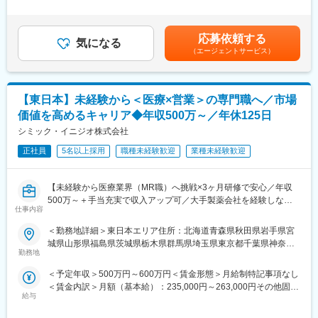
■職務内容：
＜安定性＞
間外労働の残業手当は追加支給＜月給＞424,600円（一律手当を
MR（医薬情報担当者）として、ドクターや医薬品卸へ訪問、医薬
・誰にとっても必要不可欠な医療業界は、景気の影響に左右され
含む）＜昇給有無＞有＜残業手当＞有＜給与補足＞※能力・前給な
品に関する情報提供を行います。
にくく、安定した売上を誇っています。
どを考慮し、規定により決定します。※年収の他に別途日当（月額
応募依頼する
・当社は、東証プライム上場以来、10期連続で増収中のクオール
気になる
3～4万円）・諸手当有昇給：年1回★頑張りに応じて年収UP★赴
（エージェントサービス）
＜MRとは＞
グループに属しており、主力事業を担っています。
任先の評価次第で大幅に年収をUPできます。（年2回業績給改
医薬品販売に際し、医師への医薬品の効果、効能、副作用を情報
定）賃金はあくまでも目安の金額であり、選考を通じて上下する
提供がミッションです。
＜社会貢献度の高さ＞
可能性があります。月給(月額)は固定手当を含めた表記です。
医薬品は「どの成分に、どのような効果があって、誰に使うと良
自身の売上・営業活動が患者さんのQOLの向上や病気から救うこ
【東日本】未経験から＜医療×営業＞の専門職へ／市場
いのか」などの情報が付加されて、初めて効果的に使うことがで
とに繋がるため、やりがいをもって営業できます。
価値を高めるキャリア◆年収500万～／年休125日
きます。医師への適切な医薬品情報の提供を通じて、患者さんの
治療、地域医療課題に貢献することができます。
シミック・イニジオ株式会社
＜頑張りは適切に評価＞
成果に応じた評価制度が整っており、頑張り次第で大幅な年収UP
正社員
5名以上採用
職種未経験歓迎
業種未経験歓迎
■安心の研修体制：
も目指せます。
・入社から3か月間：座学研修（導入教育）のみ
└医薬品や医療業界、営業方法についての知識を身につけます。
■福利厚生（転勤を伴う場合）：
【未経験から医療業界（MR職）へ挑戦×3ヶ月研修で安心／年収
・導入教育終了後は、Web講義、e-Learning、集合研修を組み合
＜社宅制度（法人契約）＞
500万～＋手当充実で収入アップ可／大手製薬会社を経験しなが
わせて行う、MR認定試験に100％を担保する対策講座がありま
・家賃：一部会社負担
仕事内容
ら成長／異業種出身者が活躍】
す。
・住居契約初期経費：会社負担（上限設定あり）
＜勤務地詳細＞東日本エリア住所：北海道青森県秋田県岩手県宮
・現場配属後も月1回以上の面談を設けており、成果を出すための
・入居時の引越し費用：会社負担（会社指定業者）
＜入社月について＞
城県山形県福島県茨城県栃木県群馬県埼玉県東京都千葉県神奈川
フォロー体制を整えております。
この求人は10月1日入社の求人となります
勤務地
県山梨県新潟県 長野県静岡県のいずれか予定受動喫煙対策：屋内
★入社同期がいるため、一緒に頑張れる環境です！専門性の高い
変更の範囲：会社の定める業務
※入社後は合同研修からスタート
全面禁煙変更の範囲：会社の定める事業所
営業職が目指せます。
＜予定年収＞500万円～600万円＜賃金形態＞月給制特記事項なし
入社月が決まっているため同期も多く安心してスタート可能
＜賃金内訳＞月額（基本給）：235,000円～263,000円その他固定
■魅力ポイント：
給与
手当/月：36,000円～43,000円＜月給＞271,000円～306,000円＜
＜MR（医薬情報担当者）とは＞
＜安定性＞
昇給有無＞有＜残業手当＞無＜給与補足＞■上記年収には、社宅
医師や薬剤師に対して薬の情報を伝え、「正しく使ってもらうた