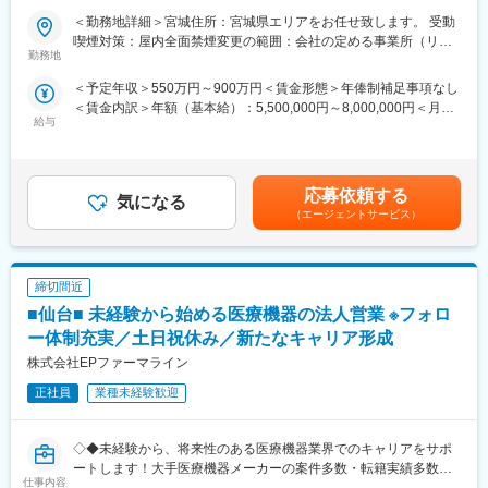
ン活動を行っていただきます。メインの業務は情報提供となるた
＜勤務地詳細＞宮城住所：宮城県エリアをお任せ致します。 受動
【はじめに】
め、価格交渉・納品・注文書の対応等は基本的に発生せず、営業
喫煙対策：屋内全面禁煙変更の範囲：会社の定める事業所（リモ
今回はMRを募集します。MR資格更新予定の方・ベテランの方も
活動に専念できる環境です。
勤務地
ートワーク含む）
歓迎です。勤務地はご本人様の希望を鑑み決定いたします。20代
個人の予算はありますが、チーム内で助け合う社風が整ってお
＜予定年収＞550万円～900万円＜賃金形態＞年俸制補足事項なし
～50代まで幅広く活躍しており、長期就業も叶う環境です。
り、過度なプレッシャーなく顧客とじっくり関係構築が可能で
＜賃金内訳＞年額（基本給）：5,500,000円～8,000,000円＜月額
す。
給与
＞458,333円～666,666円（12分割）＜昇給有無＞有＜残業手当＞
【業務内容】
無＜給与補足＞同社は年俸制になります。別途以下のような手当
大手製薬会社などを中心としたクライアントのプロジェクトへの
■働き方
があります。・四半期一時金：10万円（四半期に1回、10万円程
配属です。担当エリアの医療機関（開業医、病院）を訪問して、
社用車を利用して自宅から病院へ直行直帰の働き方となるため、
度支給）※ただし支給条件有。賃金はあくまでも目安の金額であ
医師、薬剤師に課題解決するための医薬品情報を提供、副作用情
柔軟にスケジュール調整が可能です。年間休日130日に加えて有
応募依頼する
気になる
り、選考を通じて上下する可能性があります。月給(月額)は固定手
報を収集を行っていただきます。
給取得もしやすく、年間140日ほど休んでいる方も多くいます。
（エージェントサービス）
当を含めた表記です。
《具体的には...》
■将来的なキャリア：
■新薬のプロモーション
医療営業として専門性を磨き管理職を目指すのはもちろん、他事
締切間近
■長期収載品の市場拡大
業部やグループ会社への異動実績も豊富にございます。（※病院の
■ジェネリック医薬品のプロモーション
経営コンサル、医薬品メーカーのマーケティング支援、人事担当
■仙台■ 未経験から始める医療機器の法人営業 ※フォロ
※プロジェクトの状況によっては、選考保留（ご紹介できるプロジ
者などの管理部門）
ー体制充実／土日祝休み／新たなキャリア形成
ェクトが出るまで保留）となる場合もございますのであらかじめ
営業経験を活かして様々なキャリアプランを実現できるのは、当
株式会社EPファーマライン
ご認識の程よろしくお願いします※
社ならではの強みです。
正社員
業種未経験歓迎
【魅力ポイント】
変更の範囲：会社の定める業務
■エリアを跨ぐ転勤なし：
初任地希望だけでなく、エリアを跨いでの転勤はないため、転勤
◇◆未経験から、将来性のある医療機器業界でのキャリアをサポ
負担が軽減できます。2ndプロジェクト以降も希望や適性に応じ
ートします！大手医療機器メーカーの案件多数・転籍実績多数
仕事内容
て、アサインを検討します。