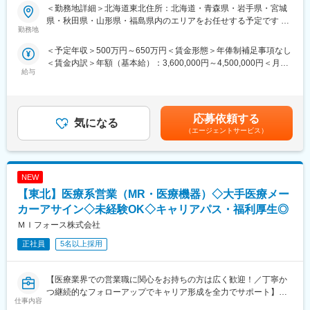
《資格と想いがあれば活躍できる！》
す。
＜勤務地詳細＞北海道東北住所：北海道・青森県・岩手県・宮城
「誰かのためになる仕事がしたい」「社会貢献につながる仕事を
医療営業として専門性を磨き管理職を目指すのはもちろん、他事
県・秋田県・山形県・福島県内のエリアをお任せする予定です 受
したい」という想いがあればOK！当社には、臨床経験を活かして
業部やグループ会社への異動実績も豊富にございます。（※病院の
勤務地
動喫煙対策：屋内全面禁煙変更の範囲：会社の定める事業所
医療営業にチャレンジし活躍しているメンバーが多数在籍してい
経営コンサル、医薬品メーカーのマーケティング支援、人事担当
＜予定年収＞500万円～650万円＜賃金形態＞年俸制補足事項なし
ます。
者などの管理部門）
＜賃金内訳＞年額（基本給）：3,600,000円～4,500,000円＜月額
これまでの経験を活かして新たなフィールドで活躍したい方を歓
営業経験を活かして様々なキャリアプランを実現できるのは、当
給与
＞300,000円～375,000円（12分割）＜昇給有無＞有＜残業手当＞
迎いたします。
社ならではの強みです。
有＜給与補足＞同社は年俸制になります。別途以下のような手当
があります。・プロジェクト賞与：会社及び個人業績により変
《おススメポイント》
■どなたでもキャッチアップが可能な環境です！：
動・四半期一時金：10万円（四半期に1回、10万円程度支給）※た
■夜勤なし！日勤・土日祝休みで働き方改善・ワークライフバラン
文理問わず一から学べる環境を整えているため、専門知識は入社
応募依頼する
気になる
だし支給条件有。他、永続勤務報奨金（3年勤務5万円支給、5年
スの両立が叶う！
後に身に付ける意欲があれば問題ございません。 社員の活躍事例
（エージェントサービス）
勤務10万円…）ございます。賃金はあくまでも目安の金額であ
■明確な評価制度あり！自身の成果や頑張りが客観的に評価され、
についての詳細は、是非こちらのURLも併せてご覧ください。
り、選考を通じて上下する可能性があります。月給(月額)は固定手
年収に反映されます。また、在籍年数が増えると永年勤続報奨金
https://healthcarecareerpark.iqvia.com/
当を含めた表記です。
や四半期一時金などの手当もアップします。つまり、やりがいや
NEW
努力がきちんと報われる報酬制度になっています。
変更の範囲：会社の定める業務
【東北】医療系営業（MR・医療機器）◇大手医療メー
《丁寧な研修・支援体制で成長を応援！》
カーアサイン◇未経験OK◇キャリアパス・福利厚生◎
入社後は2カ月間の研修制度がありますので、未経験の方も安心し
ＭＩフォース株式会社
てご応募ください！同期社員と一緒に集中的に研修を行い、その
後配属先に応じた製品研修を行います。
正社員
5名以上採用
※配属は入社後に確定する予定です。
また、配属後も一人ひとりの知識とスキルレベルを上げるために
様々な研修をご用意しています。
【医療業界での営業職に関心をお持ちの方は広く歓迎！／丁寧か
つ継続的なフォローアップでキャリア形成を全力でサポート】
仕事内容
《あなたの想いを実現する豊富なキャリアプランとサポート体