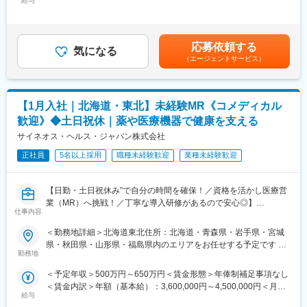
給与
＞300,000円～375,000円（12分割）＜昇給有無＞有＜残業手当＞
迎いたします。
業他社と比較しても、多くのプロジェクト数があり、様々なご経
有＜給与補足＞同社は年俸制になります。別途以下のような手当
験を活かしていただくことが可能です。20代～60代までの幅広い
があります。・プロジェクト賞与：会社及び個人業績により変
《おススメポイント》
年代のMRの方が活躍されています。
動・四半期一時金：10万円（四半期に1回、10万円程度支給）※た
■夜勤なし！日勤・土日祝休みで働き方改善・ワークライフバラン
■中途入社社員の年収例：
応募依頼する
気になる
だし支給条件有。他、永続勤務報奨金（3年勤務5万円支給、5年
スの両立が叶う！
・入社3年目（MR経験者）28歳：642万（月給＋日当＋住宅手
（エージェントサービス）
勤務10万円…）ございます。賃金はあくまでも目安の金額であ
■明確な評価制度あり！自身の成果や頑張りが客観的に評価され、
当）
り、選考を通じて上下する可能性があります。月給(月額)は固定手
年収に反映されます。また、在籍年数が増えると永年勤続報奨金
・入社5年目（MR経験者）33歳：712万（月給＋日当＋住宅手
当を含めた表記です。
や四半期一時金などの手当もアップします。つまり、やりがいや
当）
【1月入社｜北海道・東北】未経験MR《コメディカル
努力がきちんと報われる報酬制度になっています。
変更の範囲：会社の定める業務
歓迎》◆土日祝休｜薬や医療機器で健康を支える
《丁寧な研修・支援体制で成長を応援！》
サイネオス・ヘルス・ジャパン株式会社
入社後は2カ月間の研修制度がありますので、未経験の方も安心し
てご応募ください！同期社員と一緒に集中的に研修を行い、その
正社員
5名以上採用
職種未経験歓迎
業種未経験歓迎
後配属先に応じた製品研修を行います。
※配属は入社後に確定する予定です。
【日勤・土日祝休み”で自分の時間を確保！／資格を活かし医療営
また、配属後も一人ひとりの知識とスキルレベルを上げるために
業（MR）へ挑戦！／丁寧な導入研修があるので安心◎】
様々な研修をご用意しています。
仕事内容
《資格と想いがあれば活躍できる！》
《あなたの想いを実現する豊富なキャリアプランとサポート体
＜勤務地詳細＞北海道東北住所：北海道・青森県・岩手県・宮城
「誰かのためになる仕事がしたい」「社会貢献につながる仕事を
制！》
県・秋田県・山形県・福島県内のエリアをお任せする予定です 受
したい」という想いがあればOK！当社には、臨床経験を活かして
志向性やその時の環境に応じてや「１つの領域で専門性を高め
勤務地
動喫煙対策：屋内全面禁煙変更の範囲：会社の定める事業所
医療営業にチャレンジし活躍しているメンバーが多数在籍してい
る」「幅広い疾患をカバーできるオールラウンダーになる」「本
＜予定年収＞500万円～650万円＜賃金形態＞年俸制補足事項なし
ます。
社部門（マネージャー、研修部門など）へのキャリアチェンジ」
＜賃金内訳＞年額（基本給）：3,600,000円～4,500,000円＜月額
これまでの経験を活かして新たなフィールドで活躍したい方を歓
など幅広いキャリアプランがあります。また、弊社のマネージャ
給与
＞300,000円～375,000円（12分割）＜昇給有無＞有＜残業手当＞
迎いたします。
ーのほとんどは、MRからキャリアをチェンジしているメンバーで