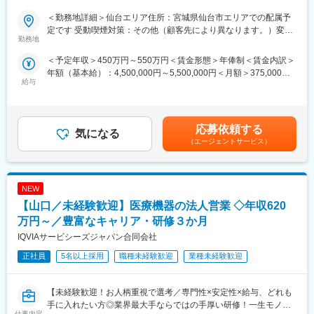
◇◆
＜勤務地詳細＞仙台エリア住所：宮城県仙台市エリアでの配属予
■キャリアの選択肢を広げる働き方：
【はじめに／CSOとは】
定です 受動喫煙対策：その他（顧客先により異なります。）変更
スペシャリティ領域への挑戦、新薬PJなど市場価値を高める機
EPファーマラインは「CSO業界」の中でも医療機器業界に特化し
勤務地
の範囲：会社の定める事業所
会、自身の強みを活かしたPJ相談などが可能です。定期的な面談
た事業を展開している、国内でも数少ない大手企業です！CSO事
＜予定年収＞450万円～550万円＜賃金形態＞年俸制＜賃金内訳＞
を通じて、その時々に応じたプロジェクトを提示するなどフレキ
業とは、クライアントである国内の医療機器メーカーの営業機能
年額（基本給）：4,500,000円～5,500,000円＜月額＞375,000円
シブルにキャリアが形成できます。その他、本社部門（マネージ
を一部EPファーマラインにて代行するサービスのことで、今回の
給与
～458,333円（12分割）＜昇給有無＞有＜残業手当＞有賃金はあ
ャー、研修部門など）への道もあります。
募集ではEPファーマラインの正社員として入社いただき、提携し
くまでも目安の金額であり、選考を通じて上下する可能性があり
ている医療機器メーカーの元で営業活動を行っていただきます。
ます。月給(月額)は固定手当を含めた表記です。
■明確な評価制度：
自身の成果や頑張りが客観的に評価され、年収に反映されます。
【業務内容】
応募依頼する
気になる
また、在籍年数が増えると永年勤続報奨金や四半期一時金などの
病院の医師や看護師、臨床工学技士などの医療従事者対し、情報
（エージェントサービス）
手当もアップします。つまり、やりがいや努力がきちんと報われ
提供と提案営業を担当頂きます！基本的には既存顧客向けのルー
る報酬制度になっています。
ト営業がメイン(一部新規あり)で、直行直帰の勤務が多く、自身で
スケジュール管理が可能なため、メリハリがある働き方ができま
【サポート体制】
NEW
す。
配属後は担当マネージャーが丁寧に支援します。日々の仕事の悩
多くの方が未経験からキャリアチェンジをされておりますが、医
【山口／未経験歓迎】医療機器の法人営業 ◇年収620
みや、キャリア形成の相談等、伴走者として活躍をサポートしま
療機器の使用方法の提案から、治療現場でのサポートまで、一貫
万円～／豊富なキャリア・研修３か月
す。また知識・スキルレベルを上げるために様々な研修をご用意
して医療現場に携わることができ、非常に社会貢献性を感じられ
IQVIAサービシーズジャパン合同会社
しています。
るお仕事です！
正社員
5名以上採用
職種未経験歓迎
業種未経験歓迎
変更の範囲：会社の定める業務
【EPファーマラインでキャリアを築くメリット】
■優良案件多数／メーカー転籍を支援
他社では見かけないような大手メーカーの案件や最先端製品の案
【未経験歓迎！お人柄重視で選考／専門性×安定性×給与、どれも
件を保有しています。また原則、将来的にクライアント先への転
手に入れたい方◎業界最大手ならではの手厚い研修！一生モノの
仕事内容