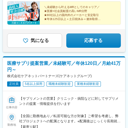
（10）九州：福岡・大分・宮崎・鹿児島・熊本・佐賀・長崎・沖
過分は別途全額支給いたします。◎手当を含めれば初年度から年
縄※勤務地限定～全国転勤（規定あり）の選択可能※配属エリアは
収600万円以上も可能！・・・・・・■経験者：月給60万円～75万
＼未経験から叶えるMRとしてのキャリア／
■社内認定資格制度
★医療×社会貢献度の高いMR分野
希望を考慮して決定いたします。希望範囲外への転勤はありませ
円＋各種手当※上記には固定残業代（11万760円～／30時間分）を
製薬企業での開発パイプラインの変化にともない、当社において
★80社以上の国内外のメーカーと安定取引
ん。※変更の範囲：会社の定める事業所（リモートワーク含む）
含みます。※超過分は別途全額支給いたします。＜年収例＞◎初年
★年休125日以上＋土日祝休み＋連休取得OK
はオンコロジーをはじめスペシャリティ領域のプロジェクトが増
度年収は700万円以上！◎最大年収900万円以上も目指せる
★eラーニング・資格取得支援など研修充実
加しています。またスペシャリティ領域については社員の関心も
★初年度年収600万以上も可
♪・・・・・・＼社員の年収例／ 800万円／36歳（入社3年） 860
高く、これに応えるべく専門性の高い人財を育成するための社内
万円／42歳（入社4年） 920万円／45歳（入社6年） ※諸手当含む
認定資格制度を設けています。現在はオンコロジー分野で「血液
気になる
応募する
がん」と「固形がん」の2つのコースが展開されています。
医療サプリ提案営業／未経験可／年休120日／月給41万
円～
株式会社ケアネットパートナーズ(ケアネットグループ)
正社員
5名以上採用
職種未経験歓迎
業種未経験歓迎
【サプリメントの営業】クリニック・病院などに対してサプリメ
ントの提案・情報提供を行います
仕事内容
【全国に勤務地あり／転居可能な方が対象】ご希望を考慮し、弊
社プロジェクトへの配属となります。※配属後はじっくり長期就業
勤務地
（目安3～4年）。頻繁に転居することはありません。※ご本人が
【最寄り駅】