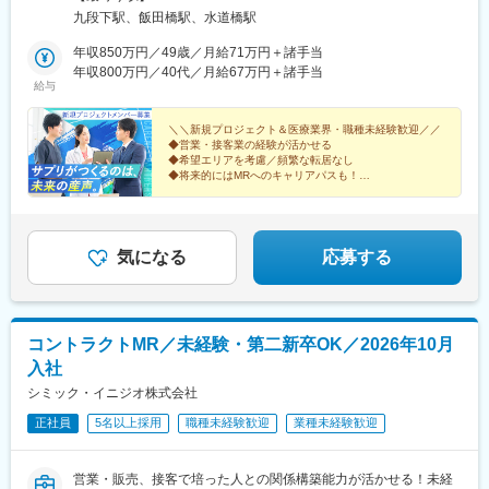
「働ける」と挙げたエリア内でのみ調整するため、希望外への異
九段下駅、飯田橋駅、水道橋駅
動はありません。★転居にかかる費用は会社負担（規定あり）！
引っ越しの不安を感じている方もご安心ください。転居にまつわ
年収850万円／49歳／月給71万円＋諸手当
る費用は規定内で全額会社負担です。（例）・引っ越し費用・物
年収800万円／40代／月給67万円＋諸手当
給与
件の内見にかかる交通費・契約手続きにかかる交通費新しい土地
でのスタートを、会社がしっかりバックアップします！※受動喫煙
対策：屋内全面禁煙
＼＼新規プロジェクト＆医療業界・職種未経験歓迎／／
◆営業・接客業の経験が活かせる
◆希望エリアを考慮／頻繁な転居なし
◆将来的にはMRへのキャリアパスも！
◆年間休日120日・土日休み・月給41万円～
＜医療機関等へサプリメントを提案する法人営業＞
気になる
応募する
コントラクトMR／未経験・第二新卒OK／2026年10月
入社
シミック・イニジオ株式会社
正社員
5名以上採用
職種未経験歓迎
業種未経験歓迎
営業・販売、接客で培った人との関係構築能力が活かせる！未経