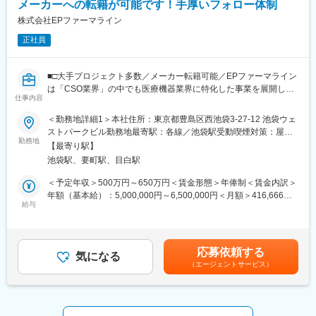
メーカーへの転籍が可能です！手厚いフォロー体制
株式会社EPファーマライン
正社員
■□大手プロジェクト多数／メーカー転籍可能／EPファーマライン
は「CSO業界」の中でも医療機器業界に特化した事業を展開して
仕事内容
いる、国内でも数少ない大手企業です！■□
＜勤務地詳細1＞本社住所：東京都豊島区西池袋3-27-12 池袋ウェ
■募集概要：
ストパークビル勤務地最寄駅：各線／池袋駅受動喫煙対策：屋内
EPファーマラインは「CSO業界」の中でも医療機器業界に特化し
勤務地
全面禁煙＜勤務地詳細2＞全国勤務(希望勤務地考慮)住所：全国に
【最寄り駅】
た事業を展開している、国内でも数少ない大手企業です！現在医
営業所がございます。配属先は入社後に確定します。希望勤務地
池袋駅、要町駅、目白駅
療業界での営業経験をお持ちの方を対象に、医療機器の営業担当
がある場合はご相談ください。 受動喫煙対策：その他（顧客先に
を募集しております。
より異なります。）変更の範囲：会社の定める事業所
＜予定年収＞500万円～650万円＜賃金形態＞年俸制＜賃金内訳＞
当社では大手メーカーの案件を数多く保有しており、カテーテ
年額（基本給）：5,000,000円～6,500,000円＜月額＞416,666円
ル、検査機器、電子カルテ、中には医療系Saas製品など幅広いア
給与
～541,666円（12分割）＜昇給有無＞有＜残業手当＞有賃金はあ
サイン先の中から面談を積み重ね、あなたの希望するキャリアや
くまでも目安の金額であり、選考を通じて上下する可能性があり
働き方、勤務場所に最も適したご提案をさせていただきます！
ます。月給(月額)は固定手当を含めた表記です。
医療業界内でのキャリアアップを考えている方、メーカーへの転
応募依頼する
職を視野に入れている方等、全力でサポートいたしますので是非
気になる
（エージェントサービス）
ご応募ください！
※未経験の方も募集を行っておりますので、お気軽にご相談くださ
い