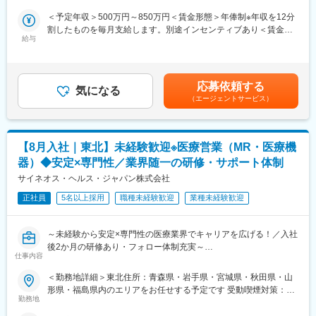
属となります。担当エリアの医療機関に訪問し、医療従事者に対
スペシャリティ領域への挑戦、新薬PJなど市場価値を高める機
＜予定年収＞500万円～850万円＜賃金形態＞年俸制※年収を12分
して医薬品情報の伝達や、安全性や有効性情報をご提供いただき
会、自身の強みを活かしたPJ相談などが可能です。定期的な面談
割したものを毎月支給します。別途インセンティブあり＜賃金内
ます。有効性について情報の収集と会社への報告業務もお願いい
を通じて、その時々に応じたプロジェクトを提示するなどフレキ
給与
訳＞年額（基本給）：3,600,000円～6,660,000円固定残業手当/
たします。PJT期間は1年～3年で、MRの資格・経験をお持ちの方
シブルにキャリアが形成できます。その他、本社部門（マネージ
月：80,000円～110,000円（固定残業時間40時間0分/月）超過し
であればご活躍いただけます。
ャー、研修部門など）への道もあります。
た時間外労働の残業手当は追加支給＜月額＞380,000円～665,000
ライフスタイルとキャリアプランに合わせて全国50地域以上の案
円（12分割）（一律手当を含む）＜昇給有無＞有＜残業手当＞有
件から勤務地をご提案させていただきます。年収は現職考慮（モ
■明確な評価制度：
応募依頼する
気になる
＜給与補足＞※面接を通して、ご経験やスキルにより当社規定に基
デル年収：20代650万、40代後半850万）領域を変えてのPJT打診
自身の成果や頑張りが客観的に評価され、年収に反映されます。
（エージェントサービス）
づき決定いたします。■昇給、インセンティブあり■モデル年収：
も可能です。また、無期雇用派遣となるため、ＰＪＴの期間外も
また、在籍年数が増えると永年勤続報奨金や四半期一時金などの
20代650万、40代後半850万賃金はあくまでも目安の金額であ
ベース給与は保証いたします。
手当もアップします。つまり、やりがいや努力がきちんと報われ
り、選考を通じて上下する可能性があります。月給(月額)は固定手
る報酬制度になっています。
当を含めた表記です。
【8月入社｜東北】未経験歓迎※医療営業（MR・医療機
■MRとして働く魅力
（1）最大限希望を考慮します：
【サポート体制】
器）◆安定×専門性／業界随一の研修・サポート体制
全国50地域以上のPJTからご提案し、なるべくご希望の勤務地に
配属後は担当マネージャーが丁寧に支援します。日々の仕事の悩
サイネオス・ヘルス・ジャパン株式会社
アサインが可能です。また、次の契約での再配属の際の地域もし
みや、キャリア形成の相談等、伴走者として活躍をサポートしま
っかり考慮いたします。これは小規模ならではの社内バッティン
正社員
5名以上採用
職種未経験歓迎
業種未経験歓迎
す。また知識・スキルレベルを上げるために様々な研修をご用意
グの少なさも大きく影響しています。
しています。
（2）小規模ならではの手厚いサポート：
～未経験から安定×専門性の医療業界でキャリアを広げる！／入社
CSO業界で10年以上のキャリアを持つベテラン社員が、あなたの
変更の範囲：会社の定める業務
後2か月の研修あり・フォロー体制充実～
生涯のわたる「キャリア形成」を丁寧にサポートします。その繋
仕事内容
【米国No.1CSO！日本だけでなく世界市場トップ級シェアの業界
がりやノウハウの蓄積から、メーカーさんへ転籍の可能性がある
大手企業で安定就業】
PJTも紹介可能、また過去には、10年ほどブランクのある50代の
＜勤務地詳細＞東北住所：青森県・岩手県・宮城県・秋田県・山
方のご支援の実績もあるなど選考の合格率も高いです。
形県・福島県内のエリアをお任せする予定です 受動喫煙対策：屋
■ 仕事概要
（3）長期就業／キャリア形成が可能：
勤務地
内全面禁煙変更の範囲：会社の定める事業所
未経験から、医療業界の専門職であるMR（医薬情報担当者）とし
弊社所属のMRはシニア（50代）がボリュームゾーン。契約社員