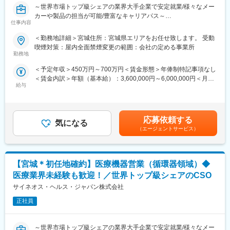
～世界市場トップ級シェアの業界大手企業で安定就業/様々なメー
公募制度も充実しておりますので、IQVIAが展開している他の事業
カーや製品の担当が可能/豊富なキャリアパス～
部への異動も可能です。
仕事内容
※病院の経営コンサル、医薬品メーカーのマーケティング支援、人
営業スタイル：
事担当者などの管理部門など
＜勤務地詳細＞宮城住所：宮城県エリアをお任せ致します。 受動
大学/幹病院、開業医の医師・コメディカルなどと面談して、製品
（３）手厚い研修体制でスキルアップができます：製品研修、ス
喫煙対策：屋内全面禁煙変更の範囲：会社の定める事業所
に関わる情報提供やデモなどを行います。
キル研修、学術研修と、国内最大手だからこそ仕事に必要な知識
勤務地
やスキルをしっかりと身に付けられる研修制度があります。MRと
＜予定年収＞450万円～700万円＜賃金形態＞年俸制特記事項なし
■キャリアパス
してのスキルのみならず、データ分析、マーケティングなど多角
＜賃金内訳＞年額（基本給）：3,600,000円～6,000,000円＜月額
自身の志向性、働き方に応じて様々なキャリアパスがあります。1
的にヘルスケアのプロフェッショナル人材を育成する研修制度を
給与
＞300,000円～500,000円（12分割）＜昇給有無＞有＜残業手当＞
つの領域を極める、複数のプロジェクトに参画し、経験を広げ
整備しています。
有＜給与補足＞（正社員のみ対象）・昇給年１回 ・プロジェク
る、同社のプロジェクトマネージャーを目指す、リクルートやト
ト賞与（過去実績年俸の約10%）（全社員対象）・四半期一時金
レーニングの部署に異動するなど、自身の努力次第で様々な可能
【IQVIAサービシーズジャパンについて】
ー年収例ー820万円／入社6年目（月額58万円＋賞与＋手当）700
性が開かれています。
・世界100以上の国と地域／8万人の社員が、医薬品の臨床開発～
応募依頼する
気になる
万円／入社3年目（月額50万円＋賞与＋手当）550万円／入社1年
プロモーションに携わり、市場を流通するほぼすべての医薬品に
（エージェントサービス）
目（月額43万円＋賞与＋手当）賃金はあくまでも目安の金額であ
■メーカー転籍のキャリアパス
関与しています
り、選考を通じて上下する可能性があります。月給(月額)は固定手
プロジェクトによってはメーカーへ転籍の打診を受けることがあ
・日本においても業界トップシェアを誇り、常時100以上のPJが
当を含めた表記です。
り、7割程の社員が実際に転籍打診を受けております。断って別の
稼働しています
【宮城＊初任地確約】医療機器営業（循環器領域）◆
プロジェクトに進むことも可能ですので、ずっと当社に残り様々
な経験を積んだり、何年か当社で働いて幅広い経験を積んでから
医療業界未経験も歓迎！／世界トップ級シェアのCSO
転籍する、といった幅広いキャリアパスがございます。
変更の範囲：会社の定める業務
サイネオス・ヘルス・ジャパン株式会社
■同社(CSO)で働くメリット
正社員
1.同社に所属し、各メーカーのプロジェクトに参画することで幅
広い領域の経験を積むことができるので、マルチな知識や経験を
～世界市場トップ級シェアの業界大手企業で安定就業/様々なメー
得ることができます。それにより自身の可能性を大きく伸ばすこ