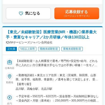
有＜給与補足＞同社は年俸制になります。別途以下のような手当
す。担当マネージャーが定期的に面談を行い、分からないことや
があります。・プロジェクト賞与：会社及び個人業績により変
《おススメポイント》
将来のキャリアに関してサポートをしていきます。
動・四半期一時金：10万円（四半期に1回、10万円程度支給）※た
■夜勤なし！日勤・土日祝休みで働き方改善・ワークライフバラン
応募依頼する
気になる
だし支給条件有。他、永続勤務報奨金（3年勤務5万円支給、5年
スの両立が叶う！
《職種に関して》
（エージェントサービス）
勤務10万円…）ございます。賃金はあくまでも目安の金額であ
■明確な評価制度あり！自身の成果や頑張りが客観的に評価され、
■MRとは主に医師や薬剤師等へ、担当製品の情報提供を行いま
り、選考を通じて上下する可能性があります。月給(月額)は固定手
年収に反映されます。また、在籍年数が増えると永年勤続報奨金
す。担当施設の患者様に応じた情報提供や、担当製品の処方後の
当を含めた表記です。
や四半期一時金などの手当もアップします。つまり、やりがいや
情報収集を行います。
【東北／未経験歓迎】医療営業(MR・機器)◇業界最大
努力がきちんと報われる報酬制度になっています。
変更の範囲：会社の定める業務
手・豊富なキャリア／2か月研修／年休130日以上
《丁寧な研修・支援体制で成長を応援！》
IQVIAサービシーズジャパン合同会社
入社後は2カ月間の研修制度がありますので、未経験の方も安心し
てご応募ください！同期社員と一緒に集中的に研修を行い、その
正社員
5名以上採用
職種未経験歓迎
業種未経験歓迎
後配属先に応じた製品研修を行います。
※配属は入社後に確定する予定です。
【未経験歓迎！お人柄重視で選考／専門性×安定性×給与、どれも
また、配属後も一人ひとりの知識とスキルレベルを上げるために
手に入れたい方◎業界最大手ならではの手厚い研修！一生モノの
様々な研修をご用意しています。
仕事内容
スキルを磨く／マーケ・コンサル・管理部門など将来のキャリア
パス豊富】
《あなたの想いを実現する豊富なキャリアプランとサポート体
＜勤務地詳細1＞東北エリア住所：東北（宮城県、秋田県、山形
制！》
県、岩手県、福島県、青森県）／選考を通じて決定します。 受動
＼そもそも「MR」とは？／
志向性やその時の環境に応じてや「１つの領域で専門性を高め
勤務地
喫煙対策：屋内全面禁煙＜勤務地詳細2＞本社住所：東京都港区高
【最寄り駅】
「医薬情報提供者」と呼ばれる専門資格を取得して活動する営業
る」「幅広い疾患をカバーできるオールラウンダーになる」「本
輪4-10-18 京急第1ビル勤務地最寄駅：JR各線／品川駅受動喫煙対
品川駅、高輪台駅、北品川駅
職です。IQVIAのお客様である国内医薬品メーカーにて、医薬品の
社部門（マネージャー、研修部門など）へのキャリアチェンジ」
策：屋内全面禁煙変更の範囲：会社の定める事業所
営業活動を行っていただきます。
など幅広いキャリアプランがあります。また、弊社のマネージャ
＜予定年収＞550万円～620万円＜賃金形態＞月給制特記事項なし
人々の命を守る商材に携わるため、社会貢献性と安定性を兼ね備
ーのほとんどは、MRからキャリアをチェンジしているメンバーで
＜賃金内訳＞月額（基本給）：250,000円～305,000円その他固定
えたお仕事です。
す。担当マネージャーが定期的に面談を行い、分からないことや
給与
手当/月：35,000円＜月給＞285,000円～340,000円＜昇給有無＞