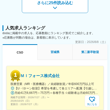
【EPファーマラインでキャリアを築くメリット】
さらに25件読み込む
■優良案件多数／メーカー転籍を支援
他社では見かけないような大手メーカーの案件や最先端製品の案
件を保有しています。また原則、将来的にクライアント先への転
籍も視野に入れた内容で案件を受注しています。(＝将来的に医療
機器メーカーの正規社員としての勤務が可能) これを可能にして
いる背景としては、比較的少数規模を保って運営を行っているか
人気求人ランキング
らこそマネージャーの目が行き届く環境を整えることができ、顧
dodaに掲載中の求人を、応募数順にランキング形式でご紹介します。
客からの信頼が厚いためです。
※応募数が同数の場合は、新着順に表示しています。
更新日：
2026/8/8（土）
■入社後も強力なバックアップが受けられます！
CSOは本部のバックアップ体制が何より重要です。1人のプロジ
宮城県
第二新卒歓迎
CSO
ェクトマネージャーが管理する営業は約20名程度であり、相談事
があればいつでも連絡できる距離感です。1～2カ月に一度の面談
も実施しており、日々の業務だけでなく中長期的な視点での相談
も可能です。また、クライアント・社内評価に基いた明確な評価
制度により、キャリアや年収アップに向けた目標を定めやすい環
ＭＩフォース株式会社
境です。
医療営業（MR・医療機器）／未経験歓迎／年収600万円以上可
■基本的に稼働率は100%：常時、待機期間が発生することが無い
【U・Iターン歓迎】希望を考慮して各エリアへ配属【引越し代は会社全額負担】■本社 東京都中央区築地1-13-1 銀座松竹スクエア9F■勤務エリア：（1）北海道：北海道（2）東北：青森・秋田・岩手・山形・宮城・福島（3）関東：東京・神奈川・千葉・埼玉・茨城・栃木・群馬（4）甲信越：新潟・長野・山梨（5）東海：愛知・岐阜・三重・静岡（6）北陸：富山・石川・福井（7）近畿：大阪・京都・滋賀・奈良・和歌山・兵庫（8）中国：岡山・広島・山口・島根・鳥取（9）四国：香川・徳島・高知・愛媛（10）九州：福岡・大分・宮崎・鹿児島・熊本・佐賀・長崎・沖縄※勤務地限定～全国転勤（規定あり）の選択可能※配属エリアは希望を考慮して決定いたします。希望範囲外への転勤はありません。※変更の範囲：会社の定める事業所（リモートワーク含む）
よう隙間なくアサインをしています。これも比較的少数規模に抑
月給41万6,667円～75万円＋各種手当 ☆経験者は月給60万円以上！・・・・・・■未経験者：月給41万6,667円～＋各種手当※上記には固定残業代（7万9,114円～／30時間分）を含みます。※超過分は別途全額支給いたします。◎手当を含めれば初年度から年収600万円以上も可能！・・・・・・■経験者：月給60万円～75万円＋各種手当※上記には固定残業代（11万760円～／30時間分）を含みます。※超過分は別途全額支給いたします。＜年収例＞◎初年度年収は700万円以上！◎最大年収900万円以上も目指せる♪・・・・・・＼社員の年収例／ 800万円／36歳（入社3年） 860万円／42歳（入社4年） 920万円／45歳（入社6年） ※諸手当含む
えて運営を行っているからこそ実現ができていることであり、強
掲載予定期間：
みの部分です。
2026/7/27（月）
〜
2026/10/25（日）
気になる
更新日：
2026/7/27（月）
変更の範囲：会社の定める業務