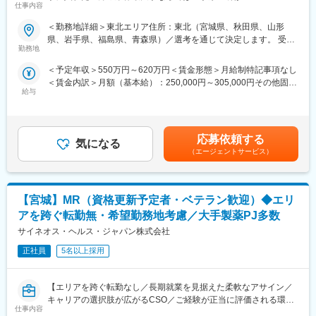
仕事内容
スキルを磨く／マーケ・コンサル・管理部門など将来のキャリア
2.キャリアパスが多数あるだけでなく、メーカー社員に比べ、早
パス豊富】
期にキャリアを積むことができます。努力と能力によって、給与
＜勤務地詳細＞東北エリア住所：東北（宮城県、秋田県、山形
もポジションも上げることができます。
県、岩手県、福島県、青森県）／選考を通じて決定します。 受動
＼そもそも「MR」とは？／
3.志向性と環境に応じてキャリアチェンジが可能です。定期的な
勤務地
喫煙対策：屋内全面禁煙変更の範囲：会社の定める事業所
「医薬情報提供者」と呼ばれる専門資格を取得して活動する営業
面談を通じて、その時々の志向性や状況に応じて最適なプロジェ
＜予定年収＞550万円～620万円＜賃金形態＞月給制特記事項なし
職です。IQVIAのお客様である国内医薬品メーカーにて、医薬品の
クトを提示します。家庭環境の変化など、フレキシブルにキャリ
＜賃金内訳＞月額（基本給）：250,000円～305,000円その他固定
営業活動を行っていただきます。
アを形成しすることが可能です。
給与
手当/月：35,000円＜月給＞285,000円～340,000円＜昇給有無＞
人々の命を守る商材に携わるため、社会貢献性と安定性を兼ね備
有＜残業手当＞無＜給与補足＞【残業手当について】管理監督者
えたお仕事です。
4.明確な評価制度
の承認の上、研究会、顧客との会議等が発生する場合、別途残業
自身の成果や頑張りが客観的に評価され、年収に反映されます。
手当支給する。【補足】プロジェクト稼働手当(35,000円)、外勤
■入社後の流れ
また、在籍年数が増えると永年勤続報奨金や四半期一時金などの
応募依頼する
気になる
日当（1日1,500円／外勤3.5時間以上）■変動賞与制（6月・12
まずはご入社から2か月間MR導入研修を受講し、MR資格を取得
手当もアップします。つまり、やりがいや努力がきちんと報われ
（エージェントサービス）
月・3月）※平均実績6ヶ月分■インセンティブ：3月（対象者）賃
していただきます。
る報酬制度になっています。
金はあくまでも目安の金額であり、選考を通じて上下する可能性
資格取得と聞くとハードルが高く思われる方もいるかもしれませ
があります。月給(月額)は固定手当を含めた表記です。
んが、当社の取得率は業界平均より20%ほど高い95%程度を維持
■同社について：
【宮城】MR（資格更新予定者・ベテラン歓迎）◆エリ
しています。
同社は、医療機器・製薬メーカーの営業領域を支援するCSOと呼
文理問わず一から学べる環境を整えているため、専門知識は入社
ばれる業種です。メーカーからのオーダーに対し自社の社員を派
アを跨ぐ転勤無・希望勤務地考慮／大手製薬PJ多数
後に身に付ける意欲があれば問題ございません。
遣しています。医療機器は製品によって営業スタイルが異なりま
サイネオス・ヘルス・ジャパン株式会社
社員の活躍事例についての詳細は、是非こちらのURLも併せてご
すが、同社では転職せずに様々な医療機器を経験し、自身に合っ
覧ください。
正社員
5名以上採用
た営業スタイルを探ることも可能です。
https://healthcarecareerpark.iqvia.com/
変更の範囲：会社の定める業務
【エリアを跨ぐ転勤なし／長期就業を見据えた柔軟なアサイン／
■具体的な業務
キャリアの選択肢が広がるCSO／ご経験が正当に評価される環
すでに取引のある病院の医師や薬剤師に向け、医薬品の効果や副
仕事内容
境】
作用・適切な使用方法などの情報を提供し、薬剤のプロモーショ