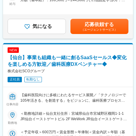
月額（基本給）：169,300円～244,000円その他固定手当/月：
給与
現在組織には6名が在籍しており、1名につき3回／月ほど当番に
19,810円＜月給＞189,110円～263,810円＜昇給有無＞有＜残業手
■組織構成：
入ります。
当＞有＜給与補足＞※経験等を考慮して算出します。■昇給：年1
現在は、女性3名、男性1名の4名体制になります。
緊急対応が発生することはほぼなく、月に1～2日程度。当番とな
回 ※1月あたり1％～1.5％（過去実績）■賞与：年2回（7月･12
った場合に対応しきれなければ上長にて対応となるため、安心し
月） ※計4.5ヶ月分（前年度実績）■処遇改善手当：5,110 円■ベー
応募依頼する
■モデル年収：
気になる
て勤務可能です。
スアップ手当：14,700円賃金はあくまでも目安の金額であり、選
（エージェントサービス）
・30歳 主任職 377万円（残業月平均14時間含む）
考を通じて上下する可能性があります。月給(月額)は固定手当を含
・35歳 係長職 438万円（残業月平均14時間含む）
■同社の魅力：
めた表記です。
・医薬品、医療機器、事務用品等をそれぞれ取り扱う専業商社が
■企業概要：
多い中で、同社は薬以外の病院における「すべて」を提案する総
NEW
昭和38年の設立以来、健康診査と診療の分野から、地域の皆さま
合力を強みとして、どのような形でお客様のお役に立てるのかを
【仙台】事業も組織も一緒に創るSaaSセールス◆変化
の健康的な生活に関わってきた当協会。最新医療機器や細やかな
意識し、安心・安全を強化して、付加価値をお届けすることを最
サポート体制など、健康に関わるさまざまなサービスを展開して
を楽しめる方歓迎／歯科医療DXベンチャー◆
大の目標としています。扱う商材も幅広く、お客様の課題やニー
おります。
ズに沿ったご提案が可能です。
株式会社SCOグループ
正社員
転勤なし
変更の範囲：会社の定める業務
変更の範囲：会社の定める業務
【歯科医院向けに多岐にわたるサービス展開／「テクノロジーで
105年活きる、を創造する」をビジョンに、歯科医療プロセスの
仕事内容
革新に取り組む会社／土日祝休・年休125日】
＜勤務地詳細＞仙台支社住所：宮城県仙台市宮城野区榴岡1-1-1
■おすすめポイント：
JR仙台イーストゲートビル 2F WeWork JR仙台イーストゲートビ
★歯科医療の未来を変えるSaaSプロダクトの拡大フェーズに参画
勤務地
ル受動喫煙対策：屋内全面禁煙変更の範囲：会社の定める事業所
できる
＜予定年収＞600万円＜賃金形態＞年俸制＜賃金内訳＞年額（基
★決められたやり方ではなく、自ら考え挑戦できる環境です！