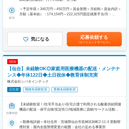
アドバイザーとして独り立ちしていただきます。平均3か月でアド
はじめはマスク、注射針、ガーゼなどの消耗品からスタートし、
バイザーになっていただきます。１年後にはカウンセラーを目指
将来的には新病院の立ち上げタイミングや大型の医療機器の導入
＜予定年収＞340万円～450万円＜賃金形態＞月給制＜賃金内訳＞
していただきます。
のタイミングでMRIなどの提案も行って頂きます。地域の医療に
月額（基本給）：174,154円～222,325円固定残業手当/月：
貢献するやりがいある仕事です。
給与
60,846円～77,675円（固定残業時間32時間0分/月）超過した時間
■配属部署：
外労働の残業手当は追加支給＜月給＞235,000円～300,000円（一
店舗により異なりますが、大きい店舗では7～8名、小さい店舗で
■配属詳細：
律手当を含む）＜昇給有無＞有＜残業手当＞有＜給与補足＞※予定
は2～3名が配属されています。
医療現場向けのメディカル事業部、臨床検査部門向けのクリニカ
年収はあくまでも目安の金額であり、選考を通じて上下する可能
応募依頼する
ル部門、開業医向けの営業部門のいずれかに配属可能性がありま
気になる
性があります。※固定残業金額は給与によって異なります。■昇
■キャリアパス：
（エージェントサービス）
す。
給：年1回■賞与：年2回（昨年実績：3カ月以上）賃金はあくまで
サロン配属後は、接客や専門技術・知識を磨き、１年後にはカウ
各営業所によって規模感は異なりますが、営業人員は10名～30名
も目安の金額であり、選考を通じて上下する可能性があります。
ンセラー、さらには店長を目指していただくことが可能です。
程度おります。
月給(月額)は固定手当を含めた表記です。
NEW
■社風について：
■医療業界未経験でも安心の教育体制：
【仙台】未経験OK◎家庭用医療機器の配送・メンテナ
社員一人一人を大事にしており、成長にも重きを置いています。
・入社時の導入研修に加え、3か月～最大1年程度は先輩に同行し
例えば、サロンスタッフにおいては、入社後、長年サロンで経験
OJTで営業先、納品先、商材を覚えていただきます。その間は営
ンス◆年休122日◆土日祝休◆教育体制充実
を積んだベテランの先輩が座学・実技を通して、発毛・育毛の基
業目標がつかない育成期間となり、仕事を覚えることに集中でき
株式会社シバタインテック
礎知識をはじめ、髪の触り方／シャンプーの仕方／お客様との接
ます。
し方などを丁寧に教えていきます。
正社員
職種未経験歓迎
業種未経験歓迎
・メーカー営業の方と同行や勉強会等で製品について覚えていた
だくことが可能です。製品詳細についてはメーカー営業の方にも
変更の範囲：会社の定める業務
フォロー頂けます。
【未経験歓迎！/住宅手当あり/在宅介護で利用される酸素供給関連
・医療福祉・科学機器の総合商社として扱う商材は多種にわたり
機器の配送・保守点検/安定性◎/地域医療に貢献/サークル活動も
ますので、商品や使い方の知識を自発的に習得する必要がありま
仕事内容
充実】
すが、上記のようなサポートがあるため安心です。
■業務内容
＜勤務地詳細＞本社住所：宮城県仙台市若林区卸町2-11-3 受動喫
東北地方で医療用品の専門商社としてトップクラスの実績を誇る
■同社の魅力：
煙対策：屋内全面禁煙変更の範囲：会社の定める事業所