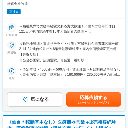
■やりがい：
・19時になりますとオフィスが閉まるので1日1時間程度の残業と
株式会社竹虎
・医療機関の課題やお困りごとの解決により、医療従事者が患者
なります。
様に向き合う時間が増え、患者様への貢献につながります。
正社員
・家族手当、住宅手当など社員が仕事に集中できる福利厚生面を
・医療の最前線で働く方からの信頼と期待に応え、感謝される瞬
整えています。住宅手当に関しては持ち家社員も対象になります
間は、日本の医療を支える存在であることを実感します。
～福祉業界での従事経験のある方大歓迎！／働き方◎年間休日
■福利厚生：
121日／平均勤続年数15年と高定着の環境～
・年休122日、誕生日休日制度あり
仕事内容
変更の範囲：会社の定める業務
・産休・育休後復帰率100％
当社で、既存のお客様を中心に福祉用具や生活支援用品の販売を
＜勤務地詳細＞東北サテライト住所：宮城県仙台市青葉区国分町
・カフェスペースあり
行っていただきます
2-14-24 仙台松井ビル6階受動喫煙対策：屋内全面禁煙変更の範
・健康経営優良法人2024に選出
勤務地
囲：会社の定める事業所
【最寄り駅】
■具体的な業務内容
■配属詳細：
勾当台公園駅、広瀬通駅、青葉通一番町駅
・代理店への営業活動
同社のコアである「メディカル事業部」への配属となります。各
既存の代理店に対して継続的な営業活動を行います
＜予定年収＞450万円～500万円＜賃金形態＞月給制補足事項なし
営業所によって規模感は異なりますが、営業人員は10名～30名程
・勉強会の実施
＜賃金内訳＞月額（基本給）：190,000円～235,000円その他固定
度おります。
代理店担当者と共に福祉施設を直接訪問し、商品説明や勉強会を
給与
手当/月：25,000円固定残業手当/月：40,000円～45,000円（固定
実施します
残業時間25時間0分/月）超過した時間外労働の残業手当は追加支
■同社の魅力：
給＜月給＞255,000円～305,000円（一律手当を含む）＜昇給有無
・医薬品、医療機器、事務用品等をそれぞれ取り扱う専業商社が
■移動手段と営業エリア
＞有＜残業手当＞有＜給与補足＞※年収には賞与が含まれており、
多い中で、同社は薬以外の病院における「すべて」を提案する総
応募依頼する
・社有車を使用し、直行直帰体制を取ります
気になる
業績により変動いたします。※経験・能力を考慮して決定いたしま
合力を強みとして、どのような形でお客様のお役に立てるのかを
（エージェントサービス）
社用車はリースで1台貸与され、自宅付近の駐車場は会社負担で借
す。■昇給：年1回（7月）■賞与：年2回（7月、12月）※計約4ヶ
意識し、安心・安全を強化して、付加価値をお届けすることを最
りることができます
月分賃金はあくまでも目安の金額であり、選考を通じて上下する
大の目標としています。扱う商材も幅広く、お客様の課題やニー
・営業エリアは仙台エリア全般です
可能性があります。月給(月額)は固定手当を含めた表記です。
ズに沿ったご提案が可能です。
週に1回程度、ミーティング等のために本社へ出社していただきま
・医療業界は私たちの生活に無くてはならない非常に社会的意義
《仙台＊転勤基本なし》医療機器営業 ※販売接客経験
す
の高い業界で、コロナ禍においても安定した業績を残していま