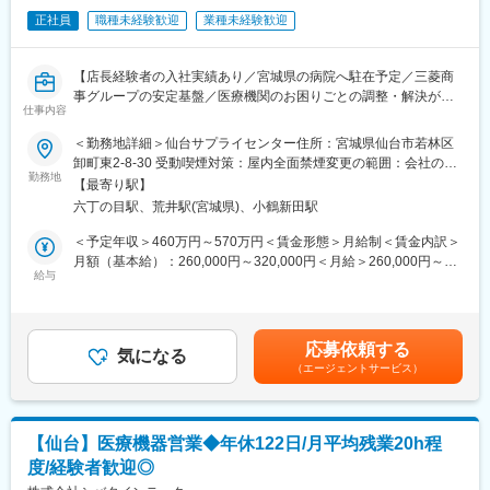
急な休暇や長期休暇にも対応可。
正社員
職種未経験歓迎
業種未経験歓迎
◆ライフイベントと両立して長く就業出来るように、完全チーム
制や時間単位の有給取得、スーパーフレックスタイム制度を導入
しております。（原則OJT終了後に適用）
【店長経験者の入社実績あり／宮城県の病院へ駐在予定／三菱商
事グループの安定基盤／医療機関のお困りごとの調整・解決がミ
【未経験安心の研修制度】
仕事内容
ッション】
◆導入研修(入社後2週間の座学研修)ビジネスマナー、PC操作、薬
機法やGCPなどの関連法、CRC業務に必要な知識やスキルなどを
＜勤務地詳細＞仙台サプライセンター住所：宮城県仙台市若林区
■職務内容：
学びます。各単元毎に専属社員が講義をします。
卸町東2-8-30 受動喫煙対策：屋内全面禁煙変更の範囲：会社の定
当社は、病院経営のパートナーとして、病院で使用する医療材料
勤務地
◆OJT研修(社後半年間）：導入研修で学んだことを現場で体験
める事業所
【最寄り駅】
や医薬品の調達、物品管理や、医療材料費に関する削減の提案を
し、応用力を身につけます。
六丁の目駅、荒井駅(宮城県)、小鶴新田駅
行っております。
◆継続研修：週に1回、最新の治験情報や振り返りを行い、スキル
本ポジションでは、基本的には顧客となる病院に常駐し、医療現
アップを図っていきます。
＜予定年収＞460万円～570万円＜賃金形態＞月給制＜賃金内訳＞
場の後方支援に必要な業務に取り組んでいただきます。
月額（基本給）：260,000円～320,000円＜月給＞260,000円～
★営業ポジションですが、ノルマはありません。
給与
【お客様先（医療機関）】
320,000円＜昇給有無＞有＜残業手当＞有＜給与補足＞前職、経
◆医療機関は、全国約30の大学病院、がんセンターなどの大規模
験を考慮のうえ決定します。上記年収は残業手当も含んだ金額で
＜具体的な業務内容＞
病院のみ。◆対象疾患はオンコロジー領域（化学療法、免疫療
す。■賞与：年2回（前年度実績4か月分）■昇給：年1回賃金はあ
（1）病院内の物流管理（SPD）
法、遺伝子治療など）が最も多く、再生医療や医療機器、バイオ
くまでも目安の金額であり、選考を通じて上下する可能性があり
応募依頼する
・医療材料や医薬品の調達代行
気になる
医薬品など大規模病院ならではのプロジェクトを深く経験できま
ます。月給(月額)は固定手当を含めた表記です。
（エージェントサービス）
・医療材料や医薬品の在庫管理
す。
・スケジュール管理
・購入した材料を各診療科へ納品、パートさんの管理
【キャリアパス】
└材料の仕分けや納品作業はパートさんが担当しております。そ
◆約4～5年後にチームをまとめるチーフやリーダーに任命される
【仙台】医療機器営業◆年休122日/月平均残業20h程
のため、パートさんの業務サポートやシフト調整も行います。
と、チームのプロジェクトの進進管理やメンバーのフォローをし
度/経験者歓迎◎
ています。更に経験を積み管理職であるマネージャーに任命され