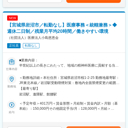
・平均有給休暇取得日数：12.6日
給：年1回■賞与：年2回（昨年実績：3カ月以上）賃金はあくまで
各営業所によって規模感は異なりますが、営業人員は10名～30名
・育児休業取得率：男性→66.7%、女性→100％
も目安の金額であり、選考を通じて上下する可能性があります。
程度おります。
月給(月額)は固定手当を含めた表記です。
■各種手当について：
NEW
■休日出勤について
家族手当、住宅手当あり
【宮城県岩沼市／転勤なし】医療事務＜統轄兼務＞◆
休日における呼び出しは営業部全体で1か月に1~2回程度です。
学会に担当のドクターが出るのでそれに同行する、という形で土
週休二日制／残業月平均20時間／働きやすい環境
■当社について：
日での出勤が発生する場合があります。事前に予定された土日出
当社は、臨床検査を軸とした事業を展開、「メディカル」と「サ
（社団法人）医療法人小島慈恵会
勤（年に1~2回程度）となるので、緊急対応で出勤するというこ
イエンス」の融合による独自のスタイルで新たなビジネスモデル
正社員
転勤なし
とはほぼありません。
を確立し、広い視野を持って日本の医療の発展に貢献してきまし
また、休日に出勤となった場合は振替休日を取得いただきます。
た。社名が表にでることはなかなかありませんが私たちのサービ
スで皆さんの日常生活を支えています。
■業務内容：
■残業について
＜主な事業内容＞
半世紀以上の長きにわたって、地域の精神科医療に貢献する当院
年末年始や長期連休がある月は32時間程度残業が発生しますが、
・臨床検査事業
仕事内容
にて、医療事務をお任せします。
それ以外の月は平均的な残業時間は20時間程度となります。
・食の安全サポート（食品分析の受託サービス、施設管理）
＜勤務地詳細＞本社住所：宮城県岩沼市桜1-2-25 勤務地最寄駅：
・ドーピング検査（WADAから国内唯一認定を受けている機
■業務詳細：
■医療業界未経験でも安心の教育体制：
JR東北本線／岩沼駅受動喫煙対策：敷地内全面禁煙変更の範囲：
関） など
医療事務全般事務処理ならびに統轄業務を担当いただきます。
勤務地
・入社時の導入研修に加え、3か月～最大1年程度は先輩に同行し
会社の定める事業所
【最寄り駅】
・外来患者様の受付～会計
OJTで営業先、納品先、商材を覚えていただきます。その間は営
変更の範囲：会社の定める業務
岩沼駅、逢隈駅、館腰駅
・外来、入院のレセプト集計～請求
業目標がつかない育成期間となり、仕事を覚えることに集中でき
・電話対応
ます。
＜予定年収＞401万円＜賃金形態＞月給制＜賃金内訳＞月額（基
・マネジメント業務 など
・メーカー営業の方と同行や勉強会等で製品について覚えていた
本給）：150,000円その他固定手当/月：128,000円＜月給＞
※外来約60人／日、入院150床
給与
だくことが可能です。製品詳細についてはメーカー営業の方にも
278,000円＜昇給有無＞有＜残業手当＞有＜給与補足＞※その他固
フォロー頂けます。
定手当詳細：・職務手当（33,000円）・役付手当（30,000円）・
■組織体制：
・医療福祉・科学機器の総合商社として扱う商材は多種にわたり
調整手当（65,000円）■昇給：年1回（計1,000～3,000円）※過去
4名で構成されております。