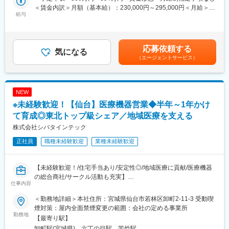
◎完全未経験から活躍可能
＜賃金内訳＞月額（基本給）：230,000円～295,000円＜月給＞
多くの社員が未経験からのスタートです。座学研修や配属後研修
給与
230,000円～295,000円＜昇給有無＞有＜残業手当＞有＜給与補足
◎CRMシステムでの顧客管理 など
が充実しているからこそ未経験からでもご活躍可能です
＞※給与詳細は経験・能力・前職給与等を踏まえ、面接を通して当
◎働きやすい職場環境
社規定に基づき決定します。・昇給年2回（5月・11月）・賞与年
■組織体制：
社員の90%以上が女性社員のため育休産休制度は勿論、社風とし
2回 （7月・12月）賃金はあくまでも目安の金額であり、選考を通
営業メンバー：20名
てもワークライフバランスを重視できる環境です。
応募依頼する
気になる
じて上下する可能性があります。月給(月額)は固定手当を含めた表
カスタマーサクセス・サポート：10名
◎残業0時間を実現
（エージェントサービス）
記です。
完全予約制のため定時に帰宅いただくことが出来ます。
■企業魅力：
★テクノロジーの力で歯科医療の課題解決に挑む成長企業です。
■業務内容：
「テクノロジーで『105年活きる』を創造する」というビジョン
NEW
（1）お客様へのカウンセリング
のもと、歯科医療の未来を変えるサービスを展開しています。
現在や将来の髪に対する不安や疑問を伺い、おひとりおひとりの
※未経験歓迎！【仙台】医療機器営業◆半年～1年かけ
状態に有効な当社商品をプランニングしてご提案します。
て育成◎東北トップ級シェア／地域医療を支える
★AIやSaaSを活用し、歯科医院の業務改革を推進しています。
（2）ヘアケアの実施
株式会社シバタインテック
新サービス「paylight X」を通じて、予約・決済・コミュニケーシ
カウンセリングやシャンプーやマッサージ等の発毛・育毛ケア技
ョンなど医院運営全体の効率化を支援しています。
術を行います。
正社員
職種未経験歓迎
業種未経験歓迎
★変化を楽しみ、挑戦を歓迎するカルチャーがあります。
■入社後：
急成長フェーズならではのスピード感があり、年齢や役職に関係
1週間：
【未経験歓迎！/住宅手当あり/安定性◎/地域医療に貢献/医療機器
なく主体的な提案やチャレンジが歓迎される環境です。
・座学研修を実施
の総合商社/サークル活動も充実】
仕事内容
・サロン業務の流れ等を学習
変更の範囲：会社の定める業務
～数か月（目安：3か月）：
■業務概要：
＜勤務地詳細＞本社住所：宮城県仙台市若林区卸町2-11-3 受動喫
入社される方のほとんどが未経験からの就業です。丁寧に研修を
東北地方にて医療用品の販売を行っている同社にて、医療機関の
煙対策：屋内全面禁煙変更の範囲：会社の定める事業所
実施しますのでご安心して入社することが出来ます。
医師・看護師などの方々に向けて、医療機器の提案・販売を行い
勤務地
【最寄り駅】
数か月（目安：3か月）～：
ます。
卸町駅(宮城県)、六丁の目駅、苦竹駅