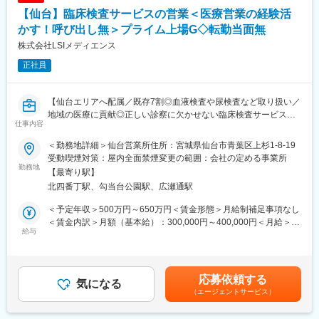
名、50代前半1名です。
機器「カセッテ型DR」などを取り扱っております。
【仙台】臨床検査サービスの営業＜医療営業の経験活
■働き方：外部の先生が土曜日を担当することが多いので、基本的
には土日休みです。土曜日出勤の場合は手当の支給や代休を取得
かす！呼び出し無＞プライム上場G◇転勤当面無
変更の範囲：会社の定める業務
していただきます。月に2回程度、当直を担当していただける方を
株式会社LSIメディエンス
歓迎いたします。急な呼び出しはありません。残業もほとんどな
正社員
く、趣味やご家庭と仕事の両立をしやすい環境です。
■企業紹介：
・理事長が100歳となられた際に100歳記念で会食を行う等の親身
【仙台エリアへ配属／既存7割◎血液検査や尿検査など取り扱い／
な社風によって、働いている方が明るく、病院見学時には事務
地域の医療に貢献◎正しい診察に欠かせない臨床検査サービスを
員、看護師、医師が声をかけてくれる雰囲気が醸成されていま
仕事内容
提案】
す。
■職務内容：
・前職が内科医師だった方が、開業医になるために精神科医の勉
＜勤務地詳細＞仙台営業所住所：宮城県仙台市青葉区上杉1-8-19
医療機関へ訪問し、臨床検査（血液検査や尿検査など）受託サー
強を兼ねて入社し活躍しているため、未経験からもご活躍可能で
受動喫煙対策：屋内全面禁煙変更の範囲：会社の定める事業所
ビスの提案をお任せします。
勤務地
す。
【最寄り駅】
北四番丁駅、勾当台公園駅、広瀬通駅
＜当社の臨床検査受託サービスについて＞
変更の範囲：会社の定める業務
医療機関が、正確で迅速な“診断”を行うための第一歩となるのが、
＜予定年収＞500万円～650万円＜賃金形態＞月給制補足事項なし
尿検査や血液検査、病理検査などの「臨床検査」です。「病院内
＜賃金内訳＞月額（基本給）：300,000円～400,000円＜月給＞
では検査業務ができない」「高度な検査業務を依頼したい」な
給与
300,000円～400,000円＜昇給有無＞有＜残業手当＞有＜給与補足
ど、各医療機関のニーズに合わせて、当社では、臨床検査の受託
＞条件面はご経験スキル等から総合的に検討させていただきま
を行っています。
す。■賞与：年2回（7月、12月）賃金はあくまでも目安の金額で
当社のサービスは、病気の予防や早期発見、治療に貢献しており
あり、選考を通じて上下する可能性があります。月給(月額)は固定
応募依頼する
ます。
気になる
手当を含めた表記です。
（エージェントサービス）
＜具体的な業務内容＞