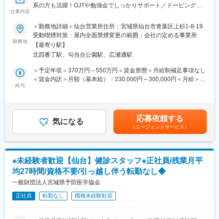
13：00～支援業務
系の方も活躍！OJTや勉強会でしっかりサポート／ドーピング検
仕事内容
査サービスも展開（WADAから国内唯一認定機関）】
■教育制度：
＜勤務地詳細＞仙台営業所住所：宮城県仙台市青葉区上杉1-8-19
・資格取得支援制度あり、無資格の方も介護初任者研修、実務者
■職務内容：
受動喫煙対策：屋内全面禁煙変更の範囲：会社の定める事業所
研修、介護福祉士など全額会社負担で取得していただくことがで
医療機関へ訪問し、臨床検査（血液検査や尿検査など）受託サー
勤務地
きます。
【最寄り駅】
ビスの提案をお任せします。
・社外への研修制度も充実しています。（規定に基づき金額会社
北四番丁駅、勾当台公園駅、広瀬通駅
負担）
＜当社の臨床検査受託サービスについて＞
＜予定年収＞370万円～550万円＜賃金形態＞月給制補足事項なし
医療機関が、正確で迅速な“診断”を行うための第一歩となるのが、
＜賃金内訳＞月額（基本給）：230,000円～300,000円＜月給＞
■当社について：
尿検査や血液検査、病理検査などの「臨床検査」です。「病院内
給与
230,000円～300,000円＜昇給有無＞有＜残業手当＞有＜給与補足
障害・難病をお持ちの方々の「生まれてきてよかった」を創り続
では検査業務ができない」「高度な検査業務を依頼したい」な
＞条件面はご経験スキル等から総合的に検討させていただきま
ける事を目的に、高齢者向け宅食事業、農業、自社商品づくり、
ど、各医療機関のニーズに合わせて、当社では、臨床検査の受託
す。■賞与：年2回（7月、12月）賃金はあくまでも目安の金額で
介護事業等を展開しています。
を行っています。
あり、選考を通じて上下する可能性があります。月給(月額)は固定
応募依頼する
当社のサービスは、病気の予防や早期発見、治療に貢献しており
気になる
手当を含めた表記です。
■当社の魅力／実績：
（エージェントサービス）
ます。
・宮城県「女性のチカラを活かす企業」認証
・経済産業省「地域未来牽引企業」選出
＜具体的な業務内容＞
・復興庁「新しい東北」復興創生顕彰
・病院や診療所など、医療機関への定期訪問
・介護労働安定センター「優良事業所」
※未経験者歓迎【仙台】健診スタッフ※正社員/残業月平
└既存7割、新規3割
・経済産業省「健康経営優良法人」
均27時間/資格不要/引っ越し伴う転勤なし◆
※臨床検査に関する情報提供、顧客のニーズに合わせた検査方法や
検査項目の提案、アフターフォローなどを行います。
一般財団法人宮城県予防医学協会
変更の範囲：無
正社員
転勤なし
職種未経験歓迎
・受託した臨床検査の結果報告
・臨床検査受託サービスの契約
・検査用機器の準備、書類作成