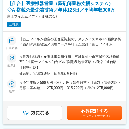
【日中】
■配属組織
【仙台】医療機器営業（薬剤師業務支援システム）
まずは納品する医療機器の検品や仕訳作業を行います。完了後、
男性２名、女性１名で、非常に穏やかな雰囲気です
◇AI搭載の最先端技術／年休125日／平均年収900万
病院へ訪問し、現場との情報交換や提案活動を行います。また、
ご注文いただいた機器の納品や、院内の在庫管理も行い、医療現
富士フイルムメディカル株式会社
■働きやすさ
場での機器の安定供給を実現させます。※一日の訪問件数は2～3
中途入社者の定着率が年々上昇しており、2024年度入社者で
正社員
件程度。
100％定着を実現！
【夕方】
過去来、3割ほどだった離職率が23年度に1割、24年度で0を達成
当日使用した医療機器の確認と補充依頼を行います。その後、見
しました
【富士フイルム独自の画像認識技術システム／スマホ×AI画像解析
積書の作成などといった事務作業を行い終業となります。
／薬剤師業務軽減／現場ニーズを叶えた製品／富士フイルムGの
仕事内容
■入社後の流れ
中核企業／医療システム業界No.1／安定して働ける環境／年間休
■研修・教育：
・始めは商品知識等の座学から始まります。研修終了後も月に1度
日125日／手当・福利厚生充実】
＜勤務地詳細＞★東北事業所住所：宮城県仙台市宮城野区鉄砲町
中途入社者向けの全体研修に加え、現場で勉強を行うOJTなどの
勉強会があり、新しい商品の知識を身に着けることが出来ます。
西1-14 富士フイルム仙台ビル4階勤務地最寄駅：JR線／仙台駅受
教育体制が整っており、着実に知識・スキルを高めていただけま
・独り立ち後も社用携帯で電話で先輩へ相談をしたり、日報やレ
■業務内容：
勤務地
動喫煙対策：屋内全面禁煙変更の範囲：会社の定める事業所（リ
す。入社後いきなり担当を持つことはございませんので、実務未
【最寄り駅】
ポートを全員で共有しコメントをもらいながらフォローいただけ
富士フイルムの画像処理技術を活かした調剤監査業務支援システ
モートワーク含む）
経験の方でも安心してご入社いただける環境です。
仙台駅、宮城野通駅、仙台駅(地下鉄)
ます
ムのセールスを担当いただきます。
訪問先は保険調剤薬局、病院薬剤部の薬剤師・オーナー・院長・
＜予定年収＞500万円～800万円＜賃金形態＞月給制＜賃金内訳＞
■低侵襲医療の魅力：
■キャリアパス
事務長などです。その他にも代理店に対しても営業活動を行いま
月額（基本給）：275,000円～315,700円＜月給＞275,000円～
患者様の手術・検査に伴う痛みや出血などを可能な限り少なくす
主任→係長→課長→部長→本部長と昇進可能です
す。
給与
315,700円＜昇給有無＞有＜残業手当＞有賃金はあくまでも目安
る「低侵襲医療」が主流となってきている昨今の医療現場におい
女性の部長も在籍しておりますので男女関係なく活躍できます！
日々の活動では、販売だけではなく、医療施設へのヒアリング・
の金額であり、選考を通じて上下する可能性があります。月給(月
て、当ポジションで取り扱うカテーテルなどは今後もニーズが高
マーケティング活動や導入後の定期サポートなど幅広く担当いた
額)は固定手当を含めた表記です。
まると予想されます。
変更の範囲：会社の定める業務
だきます。
応募依頼する
気になる
■テスコ社について：
（エージェントサービス）
■担当製品
1973年の設立以降、 医療機器商社として成長してきた同社。
◇一包化監査支援システム PROOFIT1DⅡ
2013年には株式会社ウイン・インターナショナルと経営統合し、
一包化調剤後の薬を富士フイルム独自の画像認識技術で自動監査