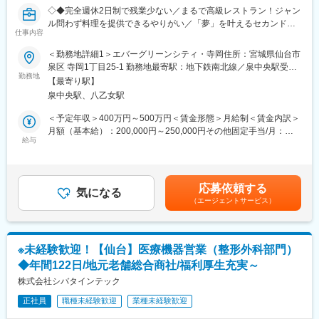
繁忙期と閑散期が明確に分かれているので、ワークライフバラン
イエンス」の融合による独自のスタイルで新たなビジネスモデル
◇◆完全週休2日制で残業少ない／まるで高級レストラン！ジャン
スを両立しながらはたらくことが可能です。
を確立し、広い視野を持って日本の医療の発展に貢献してきまし
ル問わず料理を提供できるやりがい／「夢」を叶えるセカンドラ
仕事内容
た。社名が表にでることはなかなかありませんが私たちのサービ
イフを彩る料理の提供する富裕層向け老人ホーム／安定企業で落
■当協会について：
スで皆さんの日常生活を支えています。
ち着いて働く～◆◇
＜勤務地詳細1＞エバーグリーンシティ・寺岡住所：宮城県仙台市
『お客様のニーズを迅速かつ的確に捉え、精度の高い検査技術を
＜主な事業内容＞
泉区 寺岡1丁目25-1 勤務地最寄駅：地下鉄南北線／泉中央駅受動
もって、みなさまに喜ばれ信頼される健診をお届けする』が我々
・臨床検査事業
■仕事の内容：
勤務地
喫煙対策：屋内全面禁煙＜勤務地詳細2＞エバーグリーンシティ・
のモットーです。
【最寄り駅】
・食の安全サポート（食品分析の受託サービス、施設管理）
◇当社が経営する高級老人ホーム「エバーグリンシティ」のレス
高森住所：宮城県仙台市泉区 高森2丁目1-47 勤務地最寄駅：地下
【健康日本２１】の基本方針をふまえ、みなさまの健康づくりや
泉中央駅、八乙女駅
・ドーピング検査（WADAから国内唯一認定を受けている機
トランにて調理師として勤務頂きます。
鉄南北線／泉中央駅受動喫煙対策：屋内全面禁煙
生涯にわたる健康管理のお手伝いをさせていただくために、みな
関） など
富裕層向けの高級老人ホームで、まるで高級レストランのような
＜予定年収＞400万円～500万円＜賃金形態＞月給制＜賃金内訳＞
さま一人一人に目を向けた細やかなサービスをご提供いたしま
環境でご活躍いただける方をお待ちしています。
月額（基本給）：200,000円～250,000円その他固定手当/月：
す。
変更の範囲：会社の定める業務
給与
2,000円＜月給＞202,000円～252,000円＜昇給有無＞有＜残業手
昭和６２年設立から長い間、宮城県に密着した検診事業を展開し
▼業務詳細：
当＞有＜給与補足＞■昇給：有（1,000円～4,000円 ※前年度実績）
ており、安定性が高く、退職金制度もございます。宮城県で長く
和洋問わず幅広いジャンルの料理を提供し、入居者様にホテルの
■賞与：年2回（4か月分 ※前年度実績）6・12月支給賃金はあくま
安定的に勤めたい方にもおすすめです。
ような食事体験を提供します。
でも目安の金額であり、選考を通じて上下する可能性がありま
応募依頼する
給食・病院食については、栄養士が1週間ごとのメニュー作成を行
気になる
す。月給(月額)は固定手当を含めた表記です。
変更の範囲：会社の定める業務
（エージェントサービス）
います。
コース料理については、お客様からのご要望に応じてご提供しま
す。
※未経験歓迎！【仙台】医療機器営業（整形外科部門）
■組織体制：
◆年間122日/地元老舗総合商社/福利厚生充実～
調理スタッフは現在40歳前後の方が主力となっており、
若手からベテランまで幅広い年齢層の方が活躍しています。
株式会社シバタインテック
中途入社でご入社された方も複数名在籍しています。
正社員
職種未経験歓迎
業種未経験歓迎
■ここがおすすめ：