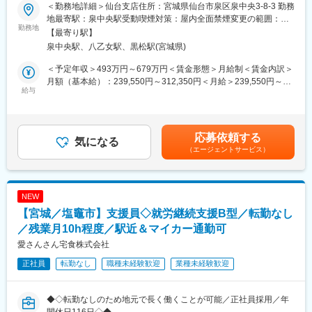
■業務概要：
・お客様のご家庭訪問時には先輩社員が慣れるまで同行するた
＜勤務地詳細＞仙台支店住所：宮城県仙台市泉区泉中央3-8-3 勤務
東証スタンダード市場に上場しているフクダ電子株式会社のグル
め、安心して挑戦できる環境です。
地最寄駅：泉中央駅受動喫煙対策：屋内全面禁煙変更の範囲：会
ープ企業である当社にて、医療機器の提案営業に従事していただ
勤務地
社の定める事業所（リモートワーク含む）
【最寄り駅】
きます。ドクターや代理店との密なコミュニケーションや、良好
■同社の魅力：
泉中央駅、八乙女駅、黒松駅(宮城県)
な関係構築を重要視する営業スタイルです。
・医薬品、医療機器、事務用品等をそれぞれ取り扱う専業商社が
多い中で、同社は薬以外の病院における「すべて」を提案する総
＜予定年収＞493万円～679万円＜賃金形態＞月給制＜賃金内訳＞
■詳細イメージ：
合力を強みとして、どのような形でお客様のお役に立てるのかを
月額（基本給）：239,550円～312,350円＜月給＞239,550円～
・取扱製品：生体情報モニタ、スポットチェックモニタ、血圧脈
給与
意識し、安心・安全を強化して、付加価値をお届けすることを最
312,350円＜昇給有無＞有＜残業手当＞有＜給与補足＞■営業外勤
波検査装置、血圧計など
大の目標としています。扱う商材も幅広く、お客様の課題やニー
手当あり■早出残業手当あり（実績に応じて支給）■賞与：年2回
・営業先：医師、看護師、臨床工学技士、販売代理店
ズに沿ったご提案が可能です。
賃金はあくまでも目安の金額であり、選考を通じて上下する可能
・営業スタイル：代理店と協力して医療機関へ営業活動を行いま
・医療業界は私たちの生活に無くてはならない非常に社会的意義
性があります。月給(月額)は固定手当を含めた表記です。
応募依頼する
す。基本的に事務所へ出社しますが、直行直帰をする場合もあり
気になる
の高い業界で、コロナ禍においても安定した業績を残していま
（エージェントサービス）
ます。全員に社用車を貸与しています。
す。地域に根付いた事業運営をしており、今後も安定した成長が
・担当顧客数：病院数は一人当たり数十施設を担当いただきま
見込めます。
す。
・製品単価：数十万円～数百万円
変更の範囲：会社の定める業務
NEW
・競合優位性：フクダ電子とオムロンヘルスケアの両社の商品を
【宮城／塩竈市】支援員◇就労継続支援B型／転勤なし
販売できるのは当社のみです。血圧計、体温計のデータを飛ば
し、病院の電子カルテに表示するなど、これまでにない画期的な
／残業月10h程度／駅近＆マイカー通勤可
提案をする事ができます。
愛さんさん宅食株式会社
正社員
転勤なし
職種未経験歓迎
業種未経験歓迎
■研修：
業界経験をお持ちでなくても、研修やOJTを通じて医療業界の知
識やスキルを身につけ、現場で活躍いただける体制が整っていま
◆◇転勤なしのため地元で長く働くことが可能／正社員採用／年
す。具体的には半年間で独り立ちしてもらうために、入社時・50