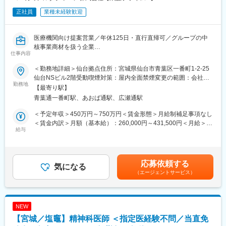
正社員
業種未経験歓迎
医療機関向け提案営業／年休125日・直行直帰可／グループの中
核事業商材を扱う企業
仕事内容
■業務内容：
担当エリアの病院や代理店向けに、健康診断やレントゲン検査、
＜勤務地詳細＞仙台拠点住所：宮城県仙台市青葉区一番町1-2-25
エコー検査などで使われる診断機器・医療機器の提案をお任せし
仙台NSビル2階受動喫煙対策：屋内全面禁煙変更の範囲：会社の
ます。
勤務地
定める事業所
【最寄り駅】
※1日に5～6件の病院、クリニックを訪問
青葉通一番町駅、あおば通駅、広瀬通駅
■担当商材
国内市場でトップクラスのシェアを誇るレントゲン機器「カセッ
＜予定年収＞450万円～750万円＜賃金形態＞月給制補足事項なし
テ型DR」など、業界でも注目されている動態解析等の最新のソリ
＜賃金内訳＞月額（基本給）：260,000円～431,500円＜月給＞
ューション機器を担当いただきます。
給与
260,000円～431,500円＜昇給有無＞有＜残業手当＞有＜給与補足
※製品例：CR（コンピュテッドラジオグラフィー）、FPD（フラ
＞※給与詳細は前職・経験を考慮し、同社社内規定に準じ決定しま
ットパネルディテクター）、超音波診断装置、医用画像情報シス
す。■昇給：年1回■賞与：年2回（6月、12月）賃金はあくまでも
テムなど
目安の金額であり、選考を通じて上下する可能性があります。月
応募依頼する
■1日の流れ（一例）
気になる
給(月額)は固定手当を含めた表記です。
（エージェントサービス）
9：15～ メールチェック
10：30～ 自宅から社用車で訪問先へ移動
12：00～ Aクリニックで商談→Bクリニックで商談
14：00～ 昼食
NEW
15：10～ C病院訪問→D病院訪問
【宮城／塩竈】精神科医師 ＜指定医経験不問／当直免
18：00～ Eクリニックで商談