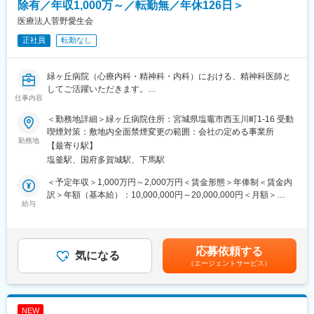
18：30～ 自宅へ直帰
除有／年収1,000万～／転勤無／年休126日＞
■キャリアパス：
医療法人菅野愛生会
将来的には、リーダーシップを発揮し、チームを牽引する役割を
正社員
転勤なし
担っていただくことも期待しています。
■キャリアの幅広さ：
同社では自由公募制度がありご自身が希望される事業部・職種に
緑ヶ丘病院（心療内科・精神科・内科）における、精神科医師と
チャレンジが可能です。
してご活躍いただきます。
また、開催期間は不定期となりますがグループ企業を横断した公
仕事内容
■業務詳細：
募もあり積極的に制度活用されております。
（1）外来担当がある日：
■業界未経験でも安心
＜勤務地詳細＞緑ヶ丘病院住所：宮城県塩竈市西玉川町1-16 受動
・外来3コマ（新患外来1コマ・再来外来2コマ）／病棟管理（主
入社後1週間のオリエンテーションを実施し、その後は支店の営業
喫煙対策：敷地内全面禁煙変更の範囲：会社の定める事業所
治医として担当していただきます）
勤務地
メンバーに同行していただきます。
【最寄り駅】
・半日で5～20名の外来患者の診察を行うほか、30～40名の入院
また、定期的に製品の勉強会も実施し、知識のアップデートが可
塩釜駅、国府多賀城駅、下馬駅
患者の主治医をお任せいたします。
能です。
・総病床数は、291床のうち250床が稼働中であり、現在214名の
過去入社者には、アパレル業界の法人営業・リハビリ関連の営業
＜予定年収＞1,000万円～2,000万円＜賃金形態＞年俸制＜賃金内
入院患者に対して、常勤・非常勤の医師と連携をとって対応をい
経験者などがおり、業界未経験でもしっかりご活躍いただける環
訳＞年額（基本給）：10,000,000円～20,000,000円＜月額＞
ただきます。
給与
境です。
833,333円～1,666,666円（12分割）＜昇給有無＞有＜残業手当＞
（2）外来担当がない日：
■事業概要：
有＜給与補足＞■昇給：年1回■賞与：なし記載金額は選考を通じ
・外来診察の意見書・電子カルテの打ち込み
コニカミノルタジャパンは、コニカミノルタグループの中核事業
て上下する可能性があります。月給(月額)は固定手当を含みます。
・病棟には最低1回顔を出していただきます（精神療法、入院して
である情報機器、医療機器、産業用計測機器などの販売・サービ
応募依頼する
いる患者さんへのフォローなど）
気になる
ス提供を行う日本国内の事業会社です。オフィスや医療など様々
（エージェントサービス）
■入社後のフォロー：入社後は、先輩医師が実務面のフォローをし
なお客様との接点を担いデジタルイメージング（画像・データ）
ます。ドクターへの質問も可能です。
の技術やノウハウを活用した製品・サービスを展開。欧米シェア
■組織構成：医師9名（そのうち非常勤2名）、看護師3名で構成さ
No.1の「カラー複合機」や世界トップクラスのシェアの「デジタ
れています。年齢構成は、医師が30代～90代、看護師は30代2
ル印刷機」、国内市場でトップクラスのシェアを誇るレントゲン
NEW