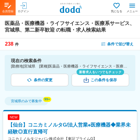
会員登録
ログイン
気になる
メニュー
医薬品・医療機器・ライフサイエンス・医療系サービス、
宮城県、第二新卒歓迎
の転職・求人検索結果
238
条件で並び替え
件
現在の検索条件
[勤務地]宮城県 [業種]医薬品・医療機器・ライフサイエンス・医療系サービス [詳細条件](募集・採用情報)第二新卒歓迎
新着求人をいつでもチェック
条件の変更
この条件を保存
宮城県
のみで募集中
NEW
【仙台】コニカミノルタG/法人営業※医療機器◆業界未
経験◎直行直帰可
コニカミノルタジャパン株式会社【東証プライムG】