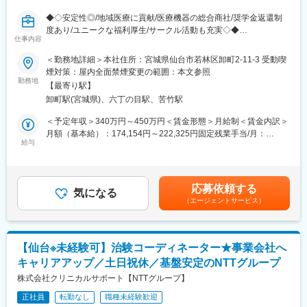
★松田病院を母体とする安定経営基盤の企業でのお仕事ですの
◆◇安定性◎/地域医療に貢献/医療機器の総合商社/奨学金返還制
で、働く環境がそろっておリます。
度あり/ユニークな福利厚生/サークル活動も充実◇◆
調理師の方が改善したい休日数は確保することができます。サ
仕事内容
ービス残業なども一切ございません。
■業務概要：
＜勤務地詳細＞本社住所：宮城県仙台市若林区卸町2-11-3 受動喫
★富裕層向けの老人ホームなので、ホテルのようなきれいな職場
・医療機関の医師・看護師などの方々に向けて、医療機器の提
煙対策：屋内全面禁煙変更の範囲：本文参照
で働くことができます。
案・販売を行います。はじめはマスク、注射針、ガーゼなどの消
勤務地
★当社は、お客様の心のケアを行うことを大切にしており、お客
【最寄り駅】
耗品からスタートし、将来的には新病院の立ち上げタイミングや
様が安心して尊厳のある人生を送ることができるよう、
卸町駅(宮城県)、六丁の目駅、苦竹駅
大型の医療機器の導入のタイミングでMRIなどの提案も行って頂
そっと寄り添うことが大切です。入居率は90％を超えており、
きます。地域の医療に貢献するやりがいある仕事です。
＜予定年収＞340万円～450万円＜賃金形態＞月給制＜賃金内訳＞
県外からも多くのお客様にご利用 いただいております。
月額（基本給）：174,154円～222,325円固定残業手当/月：
■医療業界未経験でも安心の教育体制：
給与
60,846円～77,675円（固定残業時間45時間0分/月）超過した時間
・入社時の導入研修に加え、3か月～最大1年程度は先輩に同行し
外労働の残業手当は追加支給＜月給＞235,000円～300,000円（一
OJTで営業先、納品先、商材を覚えていただきます（期間はご経
律手当を含む）＜昇給有無＞有＜残業手当＞有＜給与補足＞※予定
験によって変動がございます）。その間は営業目標がつかない育
年収はあくまでも目安の金額であり、選考を通じて上下する可能
応募依頼する
成期間となりますので、仕事を覚えることに集中できます。
気になる
性があります。※固定残業金額は給与によって異なります。■昇
（エージェントサービス）
・メーカー営業との同行や勉強会等もございますので、製品につ
給：年1回■賞与：年2回（昨年実績：3カ月以上）賃金はあくまで
いて覚えていただくことが可能ですし、製品詳細についてはメー
も目安の金額であり、選考を通じて上下する可能性があります。
カー営業の方にもフォロー頂けます。
月給(月額)は固定手当を含めた表記です。
【仙台※未経験可】治験コーディネーター★事業会社へ
■配属詳細：
キャリアアップ／土日祝休／基盤安定のNTTグループ
・整形外科部門をサポートするオーソペディック事業部配属とな
ります。営業のエキスパートが所属しており、約10名の組織で
株式会社クリニカルサポート【NTTグループ】
す。主な取扱商品には、外傷の治療で骨折部を固定するプレー
正社員
転勤なし
職種未経験歓迎
ト、スクリュー、 髄内釘をはじめ、加齢などによる変形性関節症