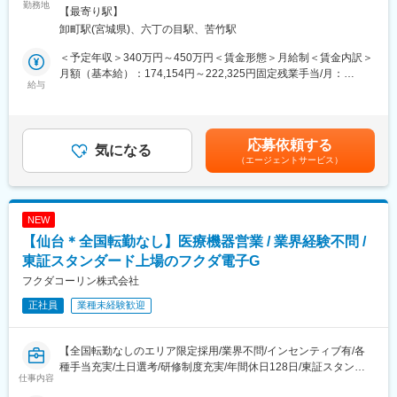
同社にて、在宅酸素療法設置回収業務をお任せします。
勤務地
・医薬品、医療機器、事務用品等をそれぞれ取り扱う専業商社が
【最寄り駅】
医療機関の委託を受けて患者宅や介護施設に酸素濃縮装置や酸素
多い中で、同社は薬以外の病院における「すべて」を提案する総
卸町駅(宮城県)、六丁の目駅、苦竹駅
ボンベを配送・設置し、操作説明や安全管理を行う仕事です。
合力を強みとして、どのような形でお客様のお役に立てるのかを
意識し、安心・安全を強化して、付加価値をお届けすることを最
＜予定年収＞340万円～450万円＜賃金形態＞月給制＜賃金内訳＞
■業務詳細
大の目標としています。扱う商材も幅広く、お客様の課題やニー
月額（基本給）：174,154円～222,325円固定残業手当/月：
・機器の設置配送：医療機関での治療を終えて自宅療養となった
給与
ズに沿ったご提案が可能です。
60,846円～77,675円（固定残業時間32時間0分/月）超過した時間
方をはじめ、処方内容に応じて酸素濃縮装置や酸素ボンベを患者
・医療業界は私たちの生活に無くてはならない非常に社会的意義
外労働の残業手当は追加支給＜月給＞235,000円～300,000円（一
宅に設置。
の高い業界で、コロナ禍においても安定した業績を残していま
律手当を含む）＜昇給有無＞有＜残業手当＞有＜給与補足＞※予定
・説明業務：患者・家族・介護スタッフに操作方法、注意点、緊
す。地域に根付いた事業運営をしており、今後も安定した成長が
年収はあくまでも目安の金額であり、選考を通じて上下する可能
応募依頼する
急時対応を丁寧に説明。
気になる
見込めます。
性があります。※固定残業金額は給与によって異なります。■昇
（エージェントサービス）
・保守点検：定期的な機器の保守・点検を実施し、正常な使用状
給：年1回■賞与：年2回（昨年実績：3カ月以上）賃金はあくまで
況を確認。
変更の範囲：会社の定める業務
も目安の金額であり、選考を通じて上下する可能性があります。
・酸素ボンベ配達：外出時や緊急時に使用する酸素ボンベを配
月給(月額)は固定手当を含めた表記です。
送。
NEW
・トラブル対応：機器故障や不具合発生時の迅速な対応。
【仙台＊全国転勤なし】医療機器営業 / 業界経験不問 /
・回収業務：患者が機器を離脱した際の機器・ボンベ回収。
東証スタンダード上場のフクダ電子G
利用者様のご家庭に直接訪問する仕事のため、患者様やご家族に
フクダコーリン株式会社
対し誠実で丁寧な対応が求められます。
正社員
業種未経験歓迎
また、安全意識と責任感を持ち、医療事故防止に努めることが重
要です。
【全国転勤なしのエリア限定採用/業界不問/インセンティブ有/各
■育成体制
種手当充実/土日選考/研修制度充実/年間休日128日/東証スタンダ
・入社時の導入研修や、1年程度のOJT（期間は人によって変動
仕事内容
ード上場フクダ電子G】
有）、メーカー勉強会など有。