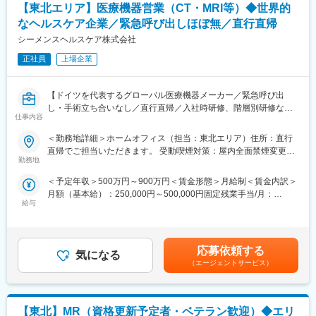
（3）レアディジーズMR：希少疾患の疾患啓発から治療導入に繋
【東北エリア】医療機器営業（CT・MRI等）◆世界的
げる活動
変更の範囲：会社の定める業務
なヘルスケア企業／緊急呼び出しほぼ無／直行直帰
【入社後のキャリアパス】
シーメンスヘルスケア株式会社
・MRとして専門性を高めていく方やマネジメントにキャリアアッ
正社員
上場企業
プする方、あるいは営業統括部、マーケティング部など営業本部
内の他部署で活躍される方や経営企画部や人事部など営業本部以
外の本部で活躍される方もいます。また、公募制や自己申告制度
【ドイツを代表するグローバル医療機器メーカー／緊急呼び出
を通じて、ご自身のキャリアについて意思表示できる機会もあり
し・手術立ち合いなし／直行直帰／入社時研修、階層別研修など
ます。
仕事内容
手厚い研修体制/社内公募制度など、キャリアパス充実／「2025年
働きがい認定企業」受賞】
＜勤務地詳細＞ホームオフィス（担当：東北エリア）住所：直行
【社風】
直帰でご担当いただきます。 受動喫煙対策：屋内全面禁煙変更の
・歴史ある会社ながら、組織はフラットで風通しが良く、チャレ
■仕事詳細
勤務地
範囲：会社の定める事業所（リモートワーク含む）
ンジを推奨する気風があります。2024年の事業構造改革後、現在
当社の医療機器全般を取り扱う営業担当として、各エリアの大病
は「Boost2028～"力強い住友ファーマ"への加速」を掲げ、研究開
＜予定年収＞500万円～900万円＜賃金形態＞月給制＜賃金内訳＞
院に対してシーメンス社製の大型医療機器を納入すべく、営業活
発型ファーマとしての価値創造を力強く推進すべく、2026年4月
月額（基本給）：250,000円～500,000円固定残業手当/月：
動していただきます。
には新人事制度もスタートしています。
給与
80,000円～130,000円（固定残業時間28時間0分/月）超過した時
・CT、MRI、X線撮影装置、超音波画像診断装置等の製品の販売
・1人1人の社員が自らの役割責任を果たすだけでなく、今までの
間外労働の残業手当は追加支給＜月給＞330,000円～630,000円
ならびに保守の受注
やり方や枠組みにとらわれない「価値創造」に拘り、変革を遂げ
（一律手当を含む）＜昇給有無＞有＜残業手当＞有＜給与補足＞※
・自身およびチームの営業目標（受注目標/売り上げ目標）の達成
ようとしています。
給与詳細は経験・能力・前職給与等を踏まえて決定致します。■昇
・自社製品の販売と販売後フォローなどの営業活動やソリューシ
応募依頼する
・また、積極的にダイバーシティ＆インクルージョンの取組を実
気になる
給：年1回（10月）■賞与：年2回（6月・12月）賃金はあくまでも
ョン提案
（エージェントサービス）
施しており、年齢や性別等の属性にとらわれることなく、能力を
目安の金額であり、選考を通じて上下する可能性があります。月
※製品毎に技術営業の方が社内にいるため、専門性が高い分野の営
発揮したいと望み努力されるすべての人に活躍の機会を提供する
給(月額)は固定手当を含めた表記です。
業は同行します。
ことに重きを置いています。
【東北】MR（資格更新予定者・ベテラン歓迎）◆エリ
■ミッション／身につくスキル