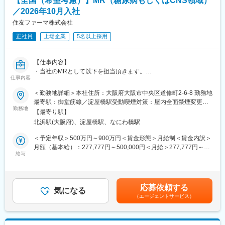
【全国（希望考慮）】MR（糖尿病もしくはCNS領域）
多くの製品が欧米人の体格に合わせて作成されているのに対し
現場から高く評価されております。実際に「この場面ではオーバ
て、同社製品は台湾で製造されているためアジア人の骨格にフィ
／2026年10月入社
スネイチの製品しかない！」とオーダーを頂く機会も多く、差別
ットする点が医師、患者様に喜ばれています。また、非常に丁寧
住友ファーマ株式会社
化が難しいカテーテル領域においてもオンリーワンの製品にこだ
に作られているため、その点も高い評価を受けています。
わり続けております。
正社員
上場企業
5名以上採用
■組織
変更の範囲：会社の定める業務
３名の営業社員が活躍しています少数精鋭の組織ですが、マンス
【仕事内容】
リーのMTG実施など、社員間でのコミュニケーションもしっかり
・当社のMRとして以下を担当頂きます。
とれる環境です。
仕事内容
＜具体的には＞
■働き方
＜勤務地詳細＞本社住所：大阪府大阪市中央区道修町2-6-8 勤務地
・医薬品情報を医師や薬剤師に正しく伝える専門職
・残業有無含めすべて裁量にお任せしております
最寄駅：御堂筋線／淀屋橋駅受動喫煙対策：屋内全面禁煙変更の
・医療現場から医薬品の有効性・安全性・品質の情報を収集し適
勤務地
範囲：会社の定める事業所（リモートワーク含む）
【最寄り駅】
切に報告を行う
■研修等について
北浜駅(大阪府)、淀屋橋駅、なにわ橋駅
・医療現場のニーズを把握し、適正使用を促進することで患者さ
ご入社後1週間程度まず製品について学んでいただきます。その後
んの治療に貢献
は、ベテラン営業がOJTで指導いたします。
＜予定年収＞500万円～900万円＜賃金形態＞月給制＜賃金内訳＞
・高度な知識とコミュニケーション力を活かし、医師・薬剤師等
月額（基本給）：277,777円～500,000円＜月給＞277,777円～
の医療従事者と信頼関係を築く
■同社について
給与
500,000円＜昇給有無＞有＜残業手当＞無＜給与補足＞※詳細は経
・医療従事者向けの講演会やセミナーの企画/運営
2019年6月12日にカリフォルニアにて開催された第21回Annual
験、専門性などを考慮し、当社規定により決定します。■昇給：年
Medical Design Excellence Award (MDEA) にて、ブロンズ賞を受
1回（7月）■賞与：年2回（7月・12月）賃金はあくまでも目安の
＜当社が取り組む領域＞
賞しました。共に「Implant and Tissue-Replacement Product」
金額であり、選考を通じて上下する可能性があります。月給(月額)
応募依頼する
（1）CNS領域MR：統合失調症・双極性障害を中心とした患者さ
部門でも優れた評価を獲得しています。世界各都市に支社を構
気になる
は固定手当を含めた表記です。
（エージェントサービス）
んの病期に合わせた治療提案
え、世界の整形外科医及び研究所と連携することで革新的な医療
（2）糖尿病領域MR：糖尿病のガイドラインの方針に準じた個別
技術を開発し、製品の設計、製造を続けています。また、2004年
化医療に即した治療提案
に台湾証券取引所への上場を果たすなど、成長し続けています。