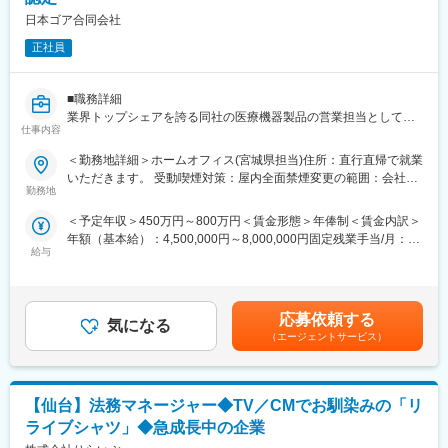
帰省交通費の支給など福利厚生が充実しており、長期就業される
日本ゴア合同会社
社員が多いのも特徴です。
（２）豊富なキャリアップの機会があります： MRとして専門性
正社員
を磨き、管理職を目指していただく方も多くございますし、社内
公募制度も充実しておりますので、IQVIAが展開している他の事業
部への異動も可能です。
■職務詳細
※病院の経営コンサル、医薬品メーカーのマーケティング支援、人
業界トップシェアを誇る同社の医療機器製品の営業担当として以
仕事内容
事担当者などの管理部門など
下業務をお任せします。
（３）手厚い研修体制でスキルアップができます：製品研修、ス
・医療機器製品の販売活動及びエリアマーケティング活動
＜勤務地詳細＞ホームオフィス(宮城県担当)住所：直行直帰で就業
キル研修、学術研修と、国内最大手だからこそ仕事に必要な知識
・臨床現場での安全使用のための技術サポート（手術立ち合いあ
いただきます。 受動喫煙対策：屋内全面禁煙変更の範囲：会社の
やスキルをしっかりと身に付けられる研修制度があります。MRと
り）
勤務地
定める事業所（リモートワーク含む）
してのスキルのみならず、データ分析、マーケティングなど多角
・製品の適正使用に必要となる文献資料・製品関連情報などの的
＜予定年収＞450万円～800万円＜賃金形態＞年俸制＜賃金内訳＞
的にヘルスケアのプロフェッショナル人材を育成する研修制度を
確かつ迅速な提供による医療現場サポート
年額（基本給）：4,500,000円～8,000,000円固定残業手当/月：
整備しています。
・プロジェクトメンバーとの協力による担当エリア販売戦略策
給与
40,000円～53,000円（固定残業時間12時間0分/月）超過した時間
定・実践
外労働の残業手当は追加支給＜月額＞415,000円～719,666円（12
【IQVIAサービシーズジャパンについて】
・顧客(大学病院、一般病院、代理店)や市場の的確な把握による販
分割）（一律手当を含む）＜昇給有無＞有＜残業手当＞有賃金は
・世界100以上の国と地域／8万人の社員が、医薬品の臨床開発～
売戦略策定・実践
あくまでも目安の金額であり、選考を通じて上下する可能性があ
プロモーションに携わり、市場を流通するほぼすべての医薬品に
・製品・臨床に関する高度な専門知識の習得
応募依頼する
気になる
ります。月給(月額)は固定手当を含めた表記です。
関与しています
（エージェントサービス）
・日本においても業界トップシェアを誇り、常時100以上のPJが
■担当製品：
稼働しています
大きく2つの製品を担当していただきます。
（1）末梢血管用ステントグラフト：人工血管と金属のバネを組み
【仙台】法務マネージャー◆TV／CMでお馴染みの「リ
合わせたデバイスでカテーテルを用いて治療を行う医療機器にな
変更の範囲：会社の定める業務
ります。
ライブシャツ」◆急成長中の企業
（2）スーチャー（縫合糸）：手術で使用される縫合糸になりま