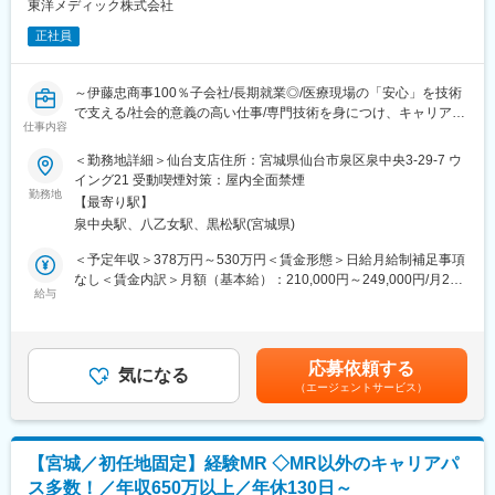
営業所に縛られず直行直帰でのセルフ・マネジメントの働き方に
東洋メディック株式会社
変更の範囲：会社の定める業務
なります。
正社員
各営業にはテリトリーがアサインされますので、各自でテリトリ
ー戦略を立案して営業活動を行っていただきます。歯科医師や歯
科技工士に対して、専門性の高い商材でのコンサルティング型・
～伊藤忠商事100％子会社/長期就業◎/医療現場の「安心」を技術
提案型の営業をしたいという方には魅力的な仕事です。
で支える/社会的意義の高い仕事/専門技術を身につけ、キャリアの
■製品の特徴：
仕事内容
幅を広げませんか？～
歯科用インプラントならびに関連製品の分野で包括的なラインア
＜勤務地詳細＞仙台支店住所：宮城県仙台市泉区泉中央3-29-7 ウ
ップを提供しています。多彩なインプラント製品ラインアップ
■業務詳細
イング21 受動喫煙対策：屋内全面禁煙
と、豊富なエビデンスに裏付けられたユニークなポジショニング
大学・国公立病院から一般開業医院等の医療機関の医療技師に対
勤務地
で圧倒的な知名力を誇り、日本におけるさらなるシェア拡大をめ
【最寄り駅】
して、骨密度測定機器等の動作チェック、据付、取扱説明、メン
目指しています。他業界からの出身者も数多く活躍していますの
泉中央駅、八乙女駅、黒松駅(宮城県)
テナンスなどを行います！
で未経験でも安心してキャッチアップ可能な環境を整えていま
＜予定年収＞378万円～530万円＜賃金形態＞日給月給制補足事項
す。
＜具体的には＞
なし＜賃金内訳＞月額（基本給）：210,000円～249,000円/月20
■当社の特徴：
X線骨密度測定装置を中心とした放射線計測機器です。
給与
日間勤務想定＜想定月額＞210,000円～249,000円＜昇給有無＞有
当社は、世界最大級の歯科医療用製品およびテクノロジーのメー
これらの機器は、医療現場で患者の診断や治療に使用される非常
＜残業手当＞有＜給与補足＞※給与詳細は経験・年齢など考慮し決
カーとして、世界の歯科業界と患者さんに向け、革新的なサービ
に精密で重要な医療機器です！そのため、常に高い精度と安定し
定します。■昇給：年1回■賞与：年2回賃金はあくまでも目安の金
スを130年にわたり提供しています。デンタルソリューションカ
た動作が求められます。
額であり、選考を通じて上下する可能性があります。月給(月額)は
ンパニーであるデンツプライシロナの総合的なソリューション製
応募依頼する
機器の設置・動作確認・操作説明から始まり、導入後のソフトウ
気になる
固定手当を含めた表記です。
品には、消耗品、装置、テクノロジー、専門製品におよぶ主要な
（エージェントサービス）
ェアのアップデートや定期メンテナンス、トラブル対応まで幅広
製品ブランドがあります。
く担当します。
医療技師と直接やり取りする機会も多く、技術力だけでなくコミ
変更の範囲：会社の定める業務
ュニケーション力も活かせるポジションです。
【宮城／初任地固定】経験MR ◇MR以外のキャリアパ
さらに、保守契約の提案や申込み対応も技術職が担うため、現場
ス多数！／年収650万以上／年休130日～
での信頼関係構築がサービス品質の向上に直結するやりがいのあ