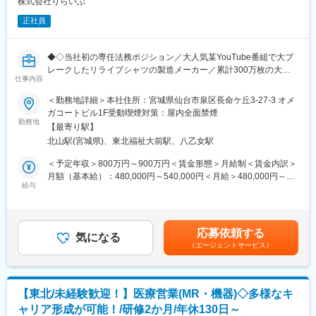
株式会社りらいぶ
す。
正社員
■担当エリア/働き方：
・大学病院や基幹病院を中心にチームで東北6県を担当していま
◆◇当社初の専任法務ポジション／大人気某YouTube番組で大ブ
す。車での移動がメインとなります。
レークしたリライブシャツの製造メーカー／累計300万枚の大ヒ
・ご自宅拠点で直行直帰が可能です。ただし、研修、社内の打ち
仕事内容
ット商品／年間休日120日・土日祝休み／今期売上目標250億円／
合わせ、イベント等で出社が発生する可能性はございます。
所定労働時間7時間／海外展開も視野に拡大／賞与実績4.6ヶ月
・社用車を支給予定です。
＜勤務地詳細＞本社住所：宮城県仙台市泉区長命ケ丘3-27-3 オメ
◆◇
・土日夜間の緊急対応は月1-2回程度
ガコートビル1F受動喫煙対策：屋内全面禁煙
勤務地
【最寄り駅】
■募集背景：
■育成体制：
北山駅(宮城県)、東北福祉大前駅、八乙女駅
いまやリライブシャツは身体機能を上げるすごいシャツとして累
入社後2週間程、製品知識について研修を受けて頂き、配属部門の
計300万枚の大ヒットとなりました。売れ行き好調のため、採用
先輩社員からOJT形式で業務をキャッチアップ頂きます。最初は
＜予定年収＞800万円～900万円＜賃金形態＞月給制＜賃金内訳＞
強化する運びとなりました。仙台から世界進出する企業に入っ
先輩社員への同行から始まり、次第に主体性を持った営業に先輩
月額（基本給）：480,000円～540,000円＜月給＞480,000円～
て、あなたの力を思いきり発揮しててください。
社員が同行する形式へと移行をしていくので未経験であっても安
給与
540,000円＜昇給有無＞有＜残業手当＞有＜給与補足＞■賞与実
心して業務に従事することが可能です。
績：年2回（昨年度実績4.6ヶ月）※決算賞与（会社業績に応じて支
■業務概要：
給）賃金はあくまでも目安の金額であり、選考を通じて上下する
・TV、CMでお馴染みの「リライブシャツ」の製造販売をしてい
■「ゴアカルチャー」の特徴：
可能性があります。月給(月額)は固定手当を含めた表記です。
応募依頼する
る当社で法務マネージャーを募集いたします。
・個人で実績を上げるだけでなく、チームや組織全体への影響、
気になる
（エージェントサービス）
・事業の急速な拡大フェーズにあり、新商品開発や販路拡大、海
チームメンバー育成等チームに貢献する姿勢を重視しています。
外展開を含めた多角的な取り組みが進行しています。この成長を
・外資としては珍しくインセンティブの要素が極めて少ないた
法的側面から支え、リスクを未然に防ぎながらスピード感を持っ
め、安定的に長期就業することができます。
て事業推進を可能にするため、当社初の専任法務ポジションを新
・グローバル企業における「働きがいのある会社」に連続して認
【東北/未経験歓迎！】医療営業(MR・機器)◇多様なキ
設いたします。
定されております。この認定は、職場優位性を研究する世界最大
ャリア形成が可能！/研修2か月/年休130日～
の年次調査で、職場カルチャーの観点から認定されるものです。