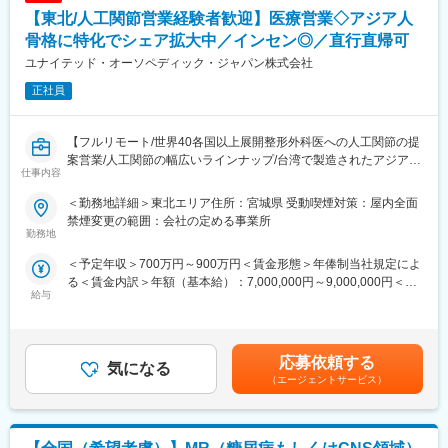
【東北/人工関節営業経験者歓迎】医療営業◇アジア人
■研修制度：
■働き方：
骨格に特化でシェア拡大中／インセン◎／直行直帰可
座学やOJT、ロープレ等を織り交ぜながら、一人前になっていた
・基本残業なし、土日祝休（月8～9日休）、直行直帰可
ユナイテッド・オーソペディック・ジャパン株式会社
だくまで手厚くフォローいたします。
・社員向け保育園の実質無料、子の看護休暇制度がございます
・各施設の運営状況により改善のため1週間程の出張が発生する場
正社員
■業務の魅力：
合がございます（出張費用は全額会社負担）
＜長期就業できる＞
土日祝休みの完全週休二日制、かつ緊急対応や休日対応もほとん
【フルリモート/世界40各国以上展開整形外科医への人工関節の提
どないため、ワークライフバランスを整えることが可能です。
案営業/人工関節の幅広いラインナップ/台湾で製造されたアジア人
仕事内容
＜患者様の命に関わる領域＞
に特化した骨格/ニッチな専門知識が身につく】
扱う製品は、心筋梗塞や狭心症等といった患者様の命に関わる疾
■業務内容
＜勤務地詳細＞東北エリア住所：宮城県 受動喫煙対策：屋内全面
患の治療に用いられることが多く、業界の中でも非常にやりがい
人工関節領域（ヒップ・ニー領域）の医療機関向け営業をお任せ
禁煙変更の範囲：会社の定める事業所
や貢献度を感じられます。
いたします。ご自宅から近いエリアを担当していただきます。新
勤務地
＜製品の開発や改良にも寄与＞
規開拓の場合は、病院にお伺いして医師に会い製品についてお話
＜予定年収＞700万円～900万円＜賃金形態＞年俸制当社規定によ
日々の営業活動で得たドクターからの意見やニーズをくみ取り、
をします。開拓できる確率は２０％ほどですが、一度使っていた
る＜賃金内訳＞年額（基本給）：7,000,000円～9,000,000円＜月
開発部隊と連携をすることで、新製品の開発や既存製品の改良に
だけるとリピートしていただけるケースが多いです。実際に製品
給与
額＞583,333円～750,000円（12分割）＜昇給有無＞有＜残業手当
も携わることができます。
を使っていただく際には、手術に立ち会い製品特性情報の提供に
＞無＜給与補足＞■昇給：年1回■インセンティブボーナス：年1回
より、医師をサポートします。
（個人業績、会社業績に応じ支給）賃金はあくまでも目安の金額
□■□オーバスネイチメディカルの特徴□■□
＜一日の流れ＞
であり、選考を通じて上下する可能性があります。月給(月額)は固
＜風通しの良さ＞
午前：医療機器の販売代理店に赴き情報収集⇒1件病院訪問
応募依頼する
気になる
定手当を含めた表記です。
温かい社員が多く非常に風通しの良い社風です。また、少数組織
午後：2件病院訪問⇒手術立ち合い
（エージェントサービス）
だからこそ、社歴や年齢関係なく意見交換ができる環境です。
＜製品情報＞
＜国内でも支持される製品力＞
・人工関節領域（ヒップ・ニー領域）
他の外資系メーカーと違い、日本のドクターの意見やニーズをも
台湾で製造され、精密な製品力で高い評価を得ている製品です。
とに製品の開発・改良を行っていることも多いため、国内の医療