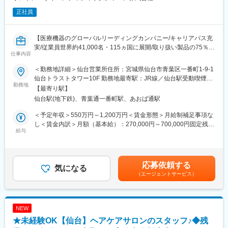
正社員
【医療機器のグローバルリーディングカンパニー/キャリアパス充
実/従業員世界約41,000名・115ヵ国に展開/取り扱い製品の75％以
仕事内容
上がTOP3以内のマーケットシェアを獲得／新製品の拡大に向けた
増員採用】
＜勤務地詳細＞仙台営業所住所：宮城県仙台市青葉区一番町1-9-1
仙台トラストタワー10F 勤務地最寄駅：JR線／仙台駅受動喫煙対
■業務内容：
勤務地
策：屋内全面禁煙変更の範囲：会社の定める事業所（リモートワ
【最寄り駅】
医師や医療従事者に対して、当社製品の提案営業を行っていただ
ーク含む）
仙台駅(地下鉄)、青葉通一番町駅、あおば通駅
きます。
＜具体的な業務例＞
＜予定年収＞550万円～1,200万円＜賃金形態＞月給制補足事項な
・担当製品の提案、技術サポート（手術の立会いあり）
し＜賃金内訳＞月額（基本給）：270,000円～700,000円固定残業
・最新の医療関連情報の提供、サポート（勉強・セミナーの主催
給与
手当/月：50,000円～80,000円（固定残業時間20時間0分/月）超過
など）
した時間外労働の残業手当は追加支給＜月給＞320,000円～
・販売代理店へのサポート（製品情報の提供、勉強会の主催な
780,000円（一律手当を含む）＜昇給有無＞有＜残業手当＞有＜
ど）
給与補足＞※上記は、セールスインセンティブのターゲット金額を
応募依頼する
・各種学会への参加
気になる
含めた理論年収となります。セールスインセンティブは個人業績
（エージェントサービス）
＜営業スタイル＞
により算定されます。※具体的な年収金額については能力・経験等
動脈硬化や喫煙などが原因で発症する末梢血管疾患に対して使用
を考慮して決定・提示いたします。賃金はあくまでも目安の金額
されるカテーテルなどの医療機器を提案します。製品のスペシャ
であり、選考を通じて上下する可能性があります。月給(月額)は固
リストとして、「この患者にはどのように使用するか」を医師に
定手当を含めた表記です。
NEW
提言しながら、販売を行うコンサルティングに近い営業スタイル
★未経験OK【仙台】ヘアケアサロンのスタッフ♪◆残
です。