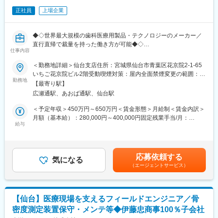
professionals/products/cardiovascular/transcatheter-aortic-heart-
■社風について：
valves.html
正社員
上場企業
社員一人一人を大事にしており、成長にも重きを置いています。
例えば、サロンスタッフにおいては、入社後、長年サロンで経験
■評価制度：
を積んだベテランの先輩が座学・実技を通して、発毛・育毛の基
◆◇世界最大規模の歯科医療用製品・テクノロジーのメーカー／
社員の努力と成果を正当に評価するインセンティブ制度が充実し
礎知識をはじめ、髪の触り方／シャンプーの仕方／お客様との接
直行直帰で裁量を持った働き方が可能◆◇
ています。
し方などを丁寧に教えていきます。
仕事内容
100%達成の場合は3桁の支給が見込めます。
■職務内容：
変更の範囲：会社の定める業務
＜勤務地詳細＞仙台支店住所：宮城県仙台市青葉区花京院2-1-65
仙台を拠点として東北３県をメインに、地域における歯科インプ
■業務概要：
いちご花京院ビル2階受動喫煙対策：屋内全面禁煙変更の範囲：会
ラント関連製品を主とした弊社製品のセールスをご担当いただき
医療機器の営業職として、医師や販売代理店と連携し、最適な治
勤務地
社の定める事業所
【最寄り駅】
ます。
療方法の提案を行います。新製品の特徴や効果を説明し、データ
広瀬通駅、あおば通駅、仙台駅
・歯科医院、病院歯科、および大学歯学部に対する歯科用インプ
分析を駆使して戦略的にアプローチします。
ラントと関連する製品の提案・販売
＜予定年収＞450万円～650万円＜賃金形態＞月給制＜賃金内訳＞
・歯科医院と技工所と直接コミュニケーションをとり、リレーシ
■職務詳細：
月額（基本給）：280,000円～400,000円固定残業手当/月：
ョンシップの強化と新規顧客の開拓
・医師への新製品提案／レクチャー
給与
43,750円～62,500円（固定残業時間20時間0分/月）超過した時間
・製品の情報提供や、販売後のフォローアップ、取扱いの説明・
・販売代理店との協力／教育
外労働の残業手当は追加支給＜月給＞323,750円～462,500円（一
デモの実施など
・手術立ち会い／技術サポート
律手当を含む）＜昇給有無＞有＜残業手当＞有＜給与補足＞※給与
・弊社製品の紹介・案内
・データ分析に基づく戦略的アプローチ
詳細は経験・能力・スキルに応じ、選考の過程を通じて決定しま
応募依頼する
・一部の販売代理店(ディーラー)への製品説明会、販促企画の提
気になる
す。※上記の予定年収は各種手当およびインセンティブを含む金額
（エージェントサービス）
案・実行
■研修／フォロー体制：
です。※上記予定年収はあくまでも目安の金額であり、選考を通じ
入社後、約1年をかけて1人前になれる研修・OJT制度を完備。座
て上下する可能性があります。■給与改定：年1回（4月）賃金は
■担当予定エリア：北東北３エリア
学研修と先輩社員との同行で、着実に力をつけることができま
あくまでも目安の金額であり、選考を通じて上下する可能性があ
※日帰又は宿泊出張あり
す。戦略的な営業活動を通じて、医師との折衝やデータ分析のス
ります。月給(月額)は固定手当を含めた表記です。
【仙台】医療現場を支えるフィールドエンジニア／骨
キルも磨かれます。
密度測定装置保守・メンテ等◆伊藤忠商事100％子会社
■業務の特徴と魅力：