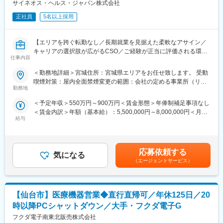
技術の研鑽に努めています。
サイネオス・ヘルス・ジャパン株式会社
社ならではの強みです。
正社員
5名以上採用
■当グループの特徴：
変更の範囲：会社の定める業務
健診施設として東京23区内に8施設、立川市に1施設、仙台市に1
施設、名古屋市に1施設、札幌市に1施設を構え、企業の定期健康
【エリアを跨ぐ転勤なし／長期就業を見据えた柔軟なアサイン／
診断から各種人間ドックまで幅広く対応しております。
キャリアの選択肢が広がるCSO／ご経験が正当に評価される環
親会社であるリゾートトラスト及びオリックスのグループ力を活
仕事内容
境】
かしたVIP健診の展開や営業力の強化を通して、日本有数の健診機
＜勤務地詳細＞宮城住所：宮城県エリアをお任せ致します。 受動
関としての地位を確実なものにしていきます。
【はじめに】
喫煙対策：屋内全面禁煙変更の範囲：会社の定める事業所（リモ
今回はMRを募集します。MR資格更新予定の方・ベテランの方も
勤務地
ートワーク含む）
歓迎です。勤務地はご本人様の希望を鑑み決定いたします。20代
＜予定年収＞550万円～900万円＜賃金形態＞年俸制補足事項なし
～50代まで幅広く活躍しており、長期就業も叶う環境です。
変更の範囲：会社の定める業務
＜賃金内訳＞年額（基本給）：5,500,000円～8,000,000円＜月額
給与
＞458,333円～666,666円（12分割）＜昇給有無＞有＜残業手当＞
【業務内容】
無＜給与補足＞同社は年俸制になります。別途以下のような手当
大手製薬会社などを中心としたクライアントのプロジェクトへの
があります。・四半期一時金：10万円（四半期に1回、10万円程
配属です。担当エリアの医療機関（開業医、病院）を訪問して、
度支給）※ただし支給条件有。賃金はあくまでも目安の金額であ
医師、薬剤師に課題解決するための医薬品情報を提供、副作用情
応募依頼する
気になる
り、選考を通じて上下する可能性があります。月給(月額)は固定手
報を収集を行っていただきます。
（エージェントサービス）
当を含めた表記です。
《具体的には...》
■新薬のプロモーション
【仙台市】医療機器営業◆直行直帰可／年休125日／20
■長期収載品の市場拡大
■ジェネリック医薬品のプロモーション
時以降PCシャットダウン／大手・フクダ電子G
※プロジェクトの状況によっては、選考保留（ご紹介できるプロジ
フクダ電子南東北販売株式会社
ェクトが出るまで保留）となる場合もございますのであらかじめ