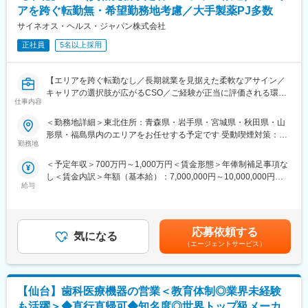
変更の範囲：会社の定める業務
顧客の導入・購入形態に関して多岐にわたる提案を求められるた
アを跨ぐ転勤無・希望勤務地考慮／大手製薬PJ多数
め、戦略的な思考で提案型の営業活動を行い、シェア拡大がミッ
サイネオス・ヘルス・ジャパン株式会社
ションとなります。
高品質かつ、医療従事者様や患者様にとって使い勝手の良い製品
正社員
5名以上採用
開発をしています。その為、価格勝負ではなく品質をご評価いた
だいて決済に至ることが多く、顧客との関係構築や提案スキルが
【エリアを跨ぐ転勤なし／長期就業を見据えた柔軟なアサイン／
身に付けられます。
キャリアの選択肢が広がるCSO／ご経験が正当に評価される環
仕事内容
境】
■研修制度
製品研修、3か月程OJTの実施。先輩社員同行のもと従事しながら
＜勤務地詳細＞東北住所：青森県・岩手県・宮城県・秋田県・山
【はじめに】
他製品のOJT等も実施いたします。
形県・福島県内のエリアをお任せする予定です 受動喫煙対策：屋
今回はMRを募集します。MR資格更新予定の方・ベテランの方も
勤務地
内全面禁煙変更の範囲：会社の定める事業所（リモートワーク含
歓迎です。勤務地はご本人様の希望を鑑み決定いたします。20代
■組織構成
む）
＜予定年収＞700万円～1,000万円＜賃金形態＞年俸制補足事項な
～50代まで幅広く活躍しており、長期就業も叶う環境です。
東北営業所は、マネジャー以下６名のチーム構成。
し＜賃金内訳＞年額（基本給）：7,000,000円～10,000,000円＜
新卒の若手～経験豊富な50代まで幅広い年齢層で、東北6県/4営業
給与
月額＞583,333円～833,333円（12分割）＜昇給有無＞有＜残業手
【業務内容】
所（出張所）にわかれ在籍しています。
当＞無＜給与補足＞同社は年俸制になります。別途以下のような
大手製薬会社などを中心としたクライアントのプロジェクトへの
手当があります。・四半期一時金：10万円（四半期毎に支給）、
配属です。担当エリアの医療機関（開業医、病院）を訪問して、
■同社の特徴
年間最大40万円※ただし支給条件有。賃金はあくまでも目安の金
医師、薬剤師に課題解決するための医薬品情報を提供、副作用情
CTやMRIなど最先端の画像診断装置、医療ITの分野でも製品やサ
応募依頼する
気になる
額であり、選考を通じて上下する可能性があります。月給(月額)は
報を収集を行っていただきます。
ービスを展開するグローバルリーディングカンパニーで、日本国
（エージェントサービス）
固定手当を含めた表記です。
内においても130年以上の長い歴史を持ちます。直近では「フォ
《具体的には...》
トンカウンティングCT」と呼ばれる世界初の高解像度CTを開発販
■新薬のプロモーション
売するなど、常に製品品質と技術力の高さで高い評価を獲得し続
【仙台】歯科医療機器の営業＜教育体制◎業界未経験
■長期収載品の市場拡大
けております。
■ジェネリック医薬品のプロモーション
も活躍＞◆直行直帰可◆知名度◎世界トップ級メーカ