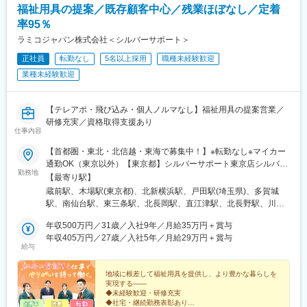
売上目標（売上金額、数量等）の達成
福祉用具の提案／既存顧客中心／残業ほぼなし／定着
■当社の特徴
歯科医師、歯科技工士などを対象とする製品説明会、勉強会の開
率95％
デンツプライシロナは消耗品から装置、テクノロジー、専門製品
催
まで幅広い製品ブランドを保有しています。
ラミコジャパン株式会社＜シルバーサポート＞
歯科クリニック等で利用される製品ラインナップが豊富で、顧客
３．市場・顧客情報の収集と共有
正社員
転勤なし
5名以上採用
職種未経験歓迎
の様々な課題に対するソリューションや提案が可能です。
担当地域の市場動向、病院・クリニックの情報、顧客ニーズの収
業種未経験歓迎
集
変更の範囲：会社の定める業務
医院・医師情報の管理・更新
クレーム発生時の一次対応および関係部門への共有
【テレアポ・飛び込み・個人ノルマなし】福祉用具の提案営業／
研修充実／資格取得支援あり
【働き方・社内連携】
仕事内容
直行直帰を基本とした営業スタイル
【首都圏・東北・北信越・東海で募集中！】※転勤なし※マイカー
上司への報告・相談を行いながら、裁量をもって活動
通勤OK（東京以外）【東京都】シルバーサポート東京店シルバー
日報・週報、顧客情報の登録・管理
勤務地
サポート江東店【神奈川県】シルバーサポート横浜店【埼玉県】
【最寄り駅】
会社から、社用車を貸与
シルバーサポート戸田店【宮城県】シルバーサポート仙台店シル
蔵前駅、木場駅(東京都)、北新横浜駅、戸田駅(埼玉県)、多賀城
バーサポート仙台南店【新潟県】シルバーサポート三条店シルバ
【学習・成長環境】
駅、南仙台駅、東三条駅、北長岡駅、直江津駅、北長野駅、川原
ーサポート長岡店シルバーサポート上越店【長野県】シルバーサ
社内外の研修、製品トレーニング、勉強会への参加
町駅、田原町駅(東京都)、新御徒町駅
ポート長野店【三重県】シルバーサポート三重中央店※受動喫煙対
年収500万円／31歳／入社9年／月給35万円＋賞与
医療・歯科分野未経験の方でも、段階的に専門知識を習得可能
策：敷地内喫煙可能場所あり（拠点に応じて変更あり）
年収405万円／27歳／入社5年／月給29万円＋賞与
給与
【当社について】
ノーベルバイオケアはインプラントを用いた革新的な歯科修復ソ
地域に根差して福祉用具を提供し、より豊かな暮らしを
リューションの分野における世界的なリーディング・カンパニー
実現する――
です。
◆未経験歓迎・研修充実
◆社宅・継続勤務表彰あり