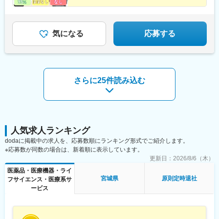
◆専門資格の取得支援あり・手に職がつく
歯科医療の専業会社エンビスタ・ホールディングス・コーポレー
◆テレアポ・飛び込み・個人ノルマなし・既存顧客が中
ションの日本法人のひとつであり、グループ傘下の各製品事業部
心
（イメージング製品のDEXIS、歯科材料のKerr、歯科矯正用製品
◆17時半定時・残業ほぼなし
のOrmco）とも連携しながら、高品質で革新的な製品を提供し、
気になる
応募する
歯科専門職のパートナーとして、その先にいらっしゃる患者さま
の生活と人生をよりよいものにすることが、当社の存在意義で
す。撮影からAIを搭載したソフトウエアによる診断支援、データ
管理、診療計画まで、デジタルワークフローをグループで完結で
きることが強みです。
さらに25件読み込む
変更の範囲：会社の定める業務
人気求人ランキング
dodaに掲載中の求人を、応募数順にランキング形式でご紹介します。
※応募数が同数の場合は、新着順に表示しています。
更新日：
2026/8/6（木）
医薬品・医療機器・ライ
宮城県
原則定時退社
フサイエンス・医療系サ
ービス