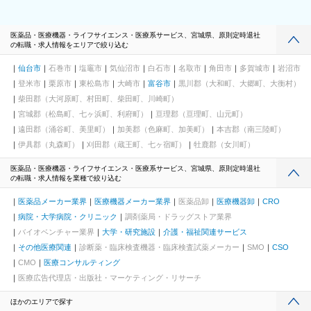
医薬品・医療機器・ライフサイエンス・医療系サービス、宮城県、原則定時退社
の転職・求人情報をエリアで絞り込む
仙台市
石巻市
塩竈市
気仙沼市
白石市
名取市
角田市
多賀城市
岩沼市
登米市
栗原市
東松島市
大崎市
富谷市
黒川郡（大和町、大郷町、大衡村）
柴田郡（大河原町、村田町、柴田町、川崎町）
宮城郡（松島町、七ヶ浜町、利府町）
亘理郡（亘理町、山元町）
遠田郡（涌谷町、美里町）
加美郡（色麻町、加美町）
本吉郡（南三陸町）
伊具郡（丸森町）
刈田郡（蔵王町、七ヶ宿町）
牡鹿郡（女川町）
医薬品・医療機器・ライフサイエンス・医療系サービス、宮城県、原則定時退社
の転職・求人情報を業種で絞り込む
医薬品メーカー業界
医療機器メーカー業界
医薬品卸
医療機器卸
CRO
病院・大学病院・クリニック
調剤薬局・ドラッグストア業界
バイオベンチャー業界
大学・研究施設
介護・福祉関連サービス
その他医療関連
診断薬・臨床検査機器・臨床検査試薬メーカー
SMO
CSO
CMO
医療コンサルティング
医療広告代理店・出版社・マーケティング・リサーチ
ほかのエリアで探す