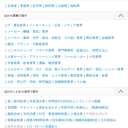
北海道
青森県
岩手県
秋田県
山形県
福島県
ほかの業種で探す
IT・通信業界
インターネット・広告・メディア業界
メーカー（機械・電気）業界
メーカー（素材・化学・食品・化粧品・その他）業界
商社業界
金融業界
建設・プラント・不動産業界
コンサルティング・リサーチ業界・専門事務所・監査法人・税理士法人
人材サービス・アウトソーシング業界・コールセンター
小売業界
外食産業・飲食業界
運輸・物流業界
エネルギー（電力・ガス・石油・新エネルギー）業界
旅行・宿泊・レジャー業界
警備・清掃業界
理容・美容・エステ業界
教育業界
農林水産・鉱業
公社・官公庁・学校・研究施設
冠婚葬祭業界
その他
ほかのこだわり条件で探す
第二新卒歓迎
外資系企業
年間休日120日以上
フレックス勤務
管理職・マネジャー
英語を活かす
学歴不問
転勤なし（勤務地限定）
服装自由
女性活躍
社宅・家賃補助制度
上場企業
中国語を活かす
退職金制度
残業20時間未満
完全週休2日制
職種未経験歓迎
土日祝休み
海外出張あり
U・Iターン支援あり