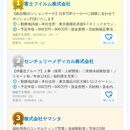
富士フイルム株式会社
【総合職/ポジションサーチ】日本TOPメーカー/ご経験に合わせて
ポジション打診いたします
＜勤務地詳細＞本社住所：東京都港区赤坂9-7-3 ミッドタウン・ウェスト勤務地最寄駅：東京メトロ日比谷線／都営大江戸線／六本木駅受動喫煙対策：敷地内全面禁煙変更の範囲：会社の定める事業所（リモートワーク含む）
＜予定年収＞600万円～900万円＜賃金形態＞月給制補足事項なし＜賃金内訳＞月額（基本給）：300,000円～500,000円＜月給＞300,000円～500,000円＜昇給有無＞有＜残業手当＞有賃金はあくまでも目安の金額であり、選考を通じて上下する可能性があります。月給(月額)は固定手当を含めた表記です。
掲載予定期間：
2026/6/11（木）
〜
2026/9/9（水）
気になる
更新日：
2026/6/30（火）
センチュリーメディカル株式会社
【伊藤忠グループ】人事（採用・人材開発）◇実務未経験歓迎！／
リモート有／年休124日／福利厚生充実◇
＜勤務地詳細＞本社住所：東京都品川区大崎1-11-2 ゲートシティ大崎イーストタワー22Ｆ勤務地最寄駅：JR山手線／大崎駅受動喫煙対策：屋内全面禁煙変更の範囲：会社の定める事業所（リモートワーク含む）
＜予定年収＞500万円～600万円＜賃金形態＞月給制＜賃金内訳＞月額（基本給）：300,000円～350,000円＜月給＞300,000円～350,000円＜昇給有無＞有＜残業手当＞有＜給与補足＞上記年収は、あくまで目安であり、前職・経験を考慮し検討させて頂きます。■昇給：あり■賞与：あり※会社業績と個人業績に応じて算定されます。賃金はあくまでも目安の金額であり、選考を通じて上下する可能性があります。月給(月額)は固定手当を含めた表記です。
掲載予定期間：
2026/7/6（月）
〜
2026/10/4（日）
気になる
更新日：
2026/8/4（火）
株式会社ヤマシタ
福祉用具のコンサルティング営業／未経験歓迎／完休2日制