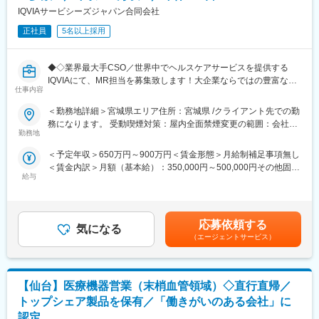
る仕事です！
IQVIAサービシーズジャパン合同会社
※月に1～2回、土日出勤が発生する場合があります（振替休日制
正社員
5名以上採用
度あり）
現在、「最高のCS（顧客満足）」を目指し、全国の営業所をLAN
◆◇業界最大手CSO／世界中でヘルスケアサービスを提供する
でつなぎ、サービス情報や部品を一元管理。これにより、迅速か
IQVIAにて、MR担当を募集致します！大企業ならではの豊富なキ
つ高品質なサポート体制を実現しています。
仕事内容
ャリアパスがございます◆◇
＜勤務地詳細＞宮城県エリア住所：宮城県 /クライアント先での勤
【担当エリア】
【具体的な業務詳細】
務になります。 受動喫煙対策：屋内全面禁煙変更の範囲：会社の
青森県、秋田県、岩手県、宮城県全般と山形県・福島県の一部
国内トップクラスのプロジェクト受託実績を誇る当社の一員とし
勤務地
定める事業所
て、医薬品PJなどを中心にクライアントビジネス拡大に貢献して
■組織構成：
＜予定年収＞650万円～900万円＜賃金形態＞月給制補足事項無し
いただきます。
男性4名・女性1名
＜賃金内訳＞月額（基本給）：350,000円～500,000円その他固定
・担当エリアの訪問医療施設のターゲティング、担当医療施設へ
給与
手当/月：27,000円＜月給＞377,000円～527,000円＜昇給有無＞
の訪問計画作成、担当医療施設への訪問、医療従事者とのリレー
■就業環境：
有＜残業手当＞無＜給与補足＞【残業手当について】管理監督者
ション構築
当社では社員旅行を毎年実施しております。大体の費用は会社負
の承認の上、研究会、顧客との会議等が発生する場合、別途残業
・卸への訪問、同行、卸 MSとのリレーション構築
担となり、過去には北海道から沖縄まで、様々な地方に行った実
手当支給する。【補足】プロジェクト稼働手当(35,000円)、外勤
・医療従事者向けの説明会の企画・実施、医師同士のコミュニケ
応募依頼する
績があります。また、5年ごとに行う永年勤続表彰では、会社が用
気になる
日当（1日1,500円／外勤3.5時間以上）■変動賞与制（6月・12
ーション推進のための研究会・勉強会の立ち上げ、講演会の企
（エージェントサービス）
意した物ではなく自身が選んだ賞品（5万～16万円相当）を購入
月・3月）※平均実績6ヶ月分■インセンティブ：3月（対象者）賃
画・運営 等
することができます。
金はあくまでも目安の金額であり、選考を通じて上下する可能性
※勤務地については、選考内で希望を伺ったうえで決定します。
その他、単身者や実家から通う方、既婚者に関わりなく、住宅手
があります。月給(月額)は固定手当を含めた表記です。
当を支給するなど、福利厚生が充実しております。健康診断や肝
【仙台】医療機器営業（末梢血管領域）◇直行直帰／
＼IQVIAでMRとして働く魅力／
炎の検査も積極的に行っております。
（１）充実の待遇：同業他社の中でも平均給与の高さや非課税の
トップシェア製品を保有／「働きがいのある会社」に
日当の支給の他、退職金や団体保険制度、単身赴任手当や月1回の
認定