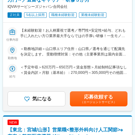
存社員の業務サポート（見積や報告書作成など）を通じて顧客と
しています。
IQVIAサービシーズジャパン合同会社
の営業スキル習得をします。OJT終了後も、フクダ電子本社での
正社員
5名以上採用
職種未経験歓迎
業種未経験歓迎
製品研修や、月に2回程度の社内勉強会定期的に実施され、製品理
変更の範囲：会社の定める業務
解や導入事例など営業活動において重要となる最新情報の習得フ
ォローもしやすい環境です。
【未経験歓迎！お人柄重視で選考／専門性×安定性×給与、どれも
手に入れたい方◎業界最大手ならではの手厚い研修！一生モノの
■働き方改善の取り組み：
仕事内容
スキルを磨く／マーケ・コンサル・管理部門など将来のキャリア
・20時以降のPCシャットダウン
パス豊富】
・土日などの緊急対応は当番制の導入（2～3カ月に1回の対応）
＜勤務地詳細＞山口県エリア住所：山口県／選考を通じて配属先
を決定します。 受動喫煙対策：その他（主要事業所は屋内全面禁
＼そもそも「IQVIA」とは？／
勤務地
■フクダ電子南東北販売株式会社について
煙）変更の範囲：会社の定める事業所
IQVIAはヘルスケア業界で活躍する企業様を様々な側面から支援す
当社はフクダ電子の製品の専門商社として、心電計をはじめとす
＜予定年収＞620万円～650万円＜賃金形態＞月給制特記事項なし
る「CSO」という業界で世界最大手の企業です。今回はIQVIAの
る検査機器の製造販売や人工呼吸器などの治療装置、AEDの普及
＜賃金内訳＞月額（基本給）：270,000円～305,000円その他固定
正社員として、クライアントである医療機器メーカーの名刺を持
などを主な役割としています。フクダ電子は1948年創業の医療機
給与
手当/月：35,000円＜月給＞305,000円～340,000円＜昇給有無＞
って営業活動を行っていただきます。人々の命を守る商材に携わ
器専門メーカーです。心電計をはじめ、検査機器や治療機器およ
有＜残業手当＞無＜給与補足＞【残業手当について】管理監督者
るため、社会貢献性と安定性を兼ね備えたお仕事です。
び、在宅医療やAED事業なども展開しています。日本国内ではト
の承認の上、研究会、顧客との会議等が発生する場合、別途残業
ップクラスのシェアを誇り、医療従事者間でもフクダ電子という
手当支給する。【補足】プロジェクト稼働手当(35,000円)、外勤
■具体的な業務内容：
応募依頼する
ブランドの強みがある、幅広い分野の医療機器を扱ってきた老舗
気になる
日当（1日1,500円／外勤3.5時間以上）■変動賞与制（6月・12
IQVIAにご入社後、新人研修を経たのちに、平均して2～3年単位
医療機器メーカーです。
（エージェントサービス）
月・3月）※平均実績6ヶ月分■インセンティブ：3月（対象者）賃
で実施される医療機器営業のプロジェクトに配属させていただき
金はあくまでも目安の金額であり、選考を通じて上下する可能性
ます。
があります。月給(月額)は固定手当を含めた表記です。
医療機器の営業担当者として、クライアントである医療機器メー
NEW
カーの名刺を携えて基幹病院などの医師や看護師など医療従事者
の方々との面談を通して、製品に関わる情報提供や扱い方のレク
【東北：宮城/山形】営業職<整形外科向け人工関節>※
チャーなどの営業活動を行っていただきます。