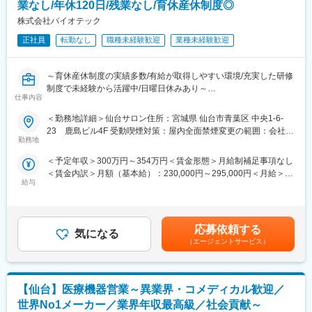
＜担当エリア＞
業なし/年休120日/残業なし/育休産休制度◎
東北6県をチームで担当しており、希望や組織状況を踏まえてエリ
株式会社バイオテック
アを確定します。
正社員
転勤なし
職種未経験歓迎
業種未経験歓迎
■PI事業部/担当製品について：
末梢血管治療領域：心臓・脳以外の血管疾患の治療に用いる製品
～育休産休制度の実績多数/有給が取得しやすい環境/充実した研修
群となります。先端に治療機器がついたカテーテルを血管を経由
制度で未経験から活躍中/日曜日休みあり～
して挿入し、病変部を治療します。代表的な製品は、血管の狭く
仕事内容
◎女性社員が多く育休産休、有給制度が充実しています♪
なった部分を広げる経皮的血管形成術（PTA）用バルーンカテー
◎未経験からの方が多く周囲に相談がしやすい環境です
テル、末梢血管拡張用メタリックステント、肺塞栓症を予防する
＜勤務地詳細＞仙台サロン住所：宮城県 仙台市青葉区 中央1-6-
◎完全予約制だからこそ残業0時間を実現しています
ために静脈内にできた血栓を捕獲する下大静脈フィルター、これ
23 鹿島ビル4F 受動喫煙対策：屋内全面禁煙変更の範囲：会社の
勤務地
らの機器を病変部に誘導するためのガイドワイヤー、ガイディン
定める事業所
■本職種のポイント♪
グカテーテル、血管の状況を検査するIVUSカテーテル（血管内超
＜予定年収＞300万円～354万円＜賃金形態＞月給制補足事項なし
◎完全未経験から活躍可能
音波診断用カテーテル）などがあります。
＜賃金内訳＞月額（基本給）：230,000円～295,000円＜月給＞
多くの社員が未経験からのスタートです。座学研修や配属後研修
給与
230,000円～295,000円＜昇給有無＞有＜残業手当＞有＜給与補足
が充実しているからこそ未経験からでもご活躍可能です
■キャリアパス：
＞※給与詳細は経験・能力・前職給与等を踏まえ、面接を通して当
◎働きやすい職場環境
社員の自律的キャリア開発を推進するため、「社内公募制度」を
社規定に基づき決定します。・昇給年2回（5月・11月）・賞与年
社員の90%以上が女性社員のため育休産休制度は勿論、社風とし
積極的に推進しています。また「社内インターンシップ」を導入
2回 （7月・12月）賃金はあくまでも目安の金額であり、選考を通
てもワークライフバランスを重視できる環境です。
応募依頼する
しており、今の仕事を続けたまま興味のある仕事を６ヵ月間体験
気になる
じて上下する可能性があります。月給(月額)は固定手当を含めた表
◎残業0時間を実現
できる制度あるため、マネージャーだけでなくマーケティングや
（エージェントサービス）
記です。
完全予約制のため定時に帰宅いただくことが出来ます。
管理部門など幅広いポジションにチャレンジできる環境がありま
す。
■業務内容：
【仙台】医療機器営業～異業界・コメディカル歓迎／
（1）お客様へのカウンセリング
変更の範囲：会社の定める業務
現在や将来の髪に対する不安や疑問を伺い、おひとりおひとりの
世界No1メーカー／業界年収最高級／社会貢献～