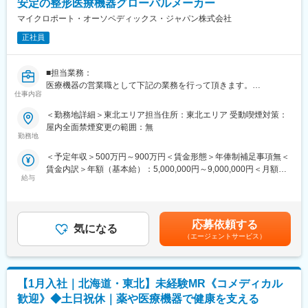
安定の整形医療機器グローバルメーカー
※今回のプロジェクトについての詳細は面接の場でご説明させてい
マイクロポート・オーソペディックス・ジャパン株式会社
ただきます。
正社員
■将来的なキャリア：
平均2年前後の医療機器営業プロジェクトが終了したのちは、また
別の医療機器プロジェクトに挑戦することも可能ですし、医薬品
■担当業務：
営業であるMRのプロジェクトに参加していただくことも可能で
医療機器の営業職として下記の業務を行って頂きます。
仕事内容
す。
国公立・私立の大学病院及び病院の整形外科を中心としたお客様
医療営業として専門性を磨き管理職を目指すのはもちろん、他事
に、関節症の置換手術に利用する人工関節などのインプラント、
＜勤務地詳細＞東北エリア担当住所：東北エリア 受動喫煙対策：
業部やグループ会社への異動実績も豊富にございます。（※病院の
医療機器の営業活動を行います。イノベイティブな製品等、競合
屋内全面禁煙変更の範囲：無
経営コンサル、医薬品メーカーのマーケティング支援、人事担当
と比較しても非常に特徴的な製品を持っており、ドクターには引
勤務地
者などの管理部門）
き合いが強い製品です。
＜予定年収＞500万円～900万円＜賃金形態＞年俸制補足事項無＜
営業経験を活かして様々なキャリアプランを実現できるのは、当
賃金内訳＞年額（基本給）：5,000,000円～9,000,000円＜月額＞
社ならではの強みです。
■具体的には：
給与
416,666円～750,000円（12分割）＜昇給有無＞有＜残業手当＞有
商品カタログやデモ製品を持参し、ドクターに対するPRや医局説
＜給与補足＞※前職でのご年収考慮いたします。※インセンティ
■どなたでもキャッチアップが可能な環境です！：
明会などを行います。常に新しい情報を提供するのも大切な仕事
ブ・ボーナスは四半期毎ならびに通年の会社業績、個人に与えら
文理問わず一から学べる環境を整えているため、専門知識は入社
ですので、学会参加やエデュケーションプログラムに参加するこ
れた目標の達成度に応じて支給されます。達成率100％で基本給
後に身に付ける意欲があれば問題ございません。 社員の活躍事例
ともあります。すでにお取引のある施設15~20社程度に加え、新
応募依頼する
気になる
の25％がターゲットボーナスとなっています。達成率が高ければ
についての詳細は、是非こちらのURLも併せてご覧ください。
規の施設にもアプローチいただきます。
（エージェントサービス）
MAX50％となることもあります。※個人が90％、組織10％の割
https://healthcarecareerpark.iqvia.com/
手術がある際にはOPEの立ち合い活動も業務の一環です。何度も
合。賃金はあくまでも目安の金額であり、選考を通じて上下する
病院に足を運びドクターのニーズを引き出し提案する事、信頼関
可能性があります。月給(月額)は固定手当を含めた表記です。
変更の範囲：会社の定める業務
係を築いていくことが大切です。ドクターがどんな商品を求めて
【1月入社｜北海道・東北】未経験MR《コメディカル
いるのか掴み、合った製品を提案して頂きます。学会の参加、勉
強会、ウェビナーの開催も積極的に行っています。
歓迎》◆土日祝休｜薬や医療機器で健康を支える