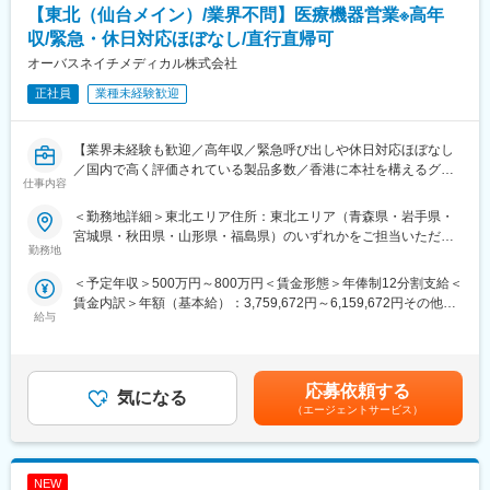
変更の範囲：会社の定める業務
【東北（仙台メイン）/業界不問】医療機器営業※高年
・既存のご利用者およびお取引先・行政との関係性を深めていく
ための取り組み
収/緊急・休日対応ほぼなし/直行直帰可
・新規開園準備及び利用促進の為の取り組み など
オーバスネイチメディカル株式会社
※1日あたり多くて3か所巡回、自身でスケジュール管理をしなが
正社員
業種未経験歓迎
ら運営・管理に携わることができます。
※社内外の打ち合わせはオンラインも活用します
【業界未経験も歓迎／高年収／緊急呼び出しや休日対応ほぼなし
▼入社後の研修体制充実◎
／国内で高く評価されている製品多数／香港に本社を構えるグロ
入社後1～3ヶ月は本社で座学研修がございます。業界未経験でも
仕事内容
ーバルメーカー】
安心の体制となっており、研修後はOJTでしっかりフォローいた
■業務内容：
します。（借り上げ社宅あり。期間は習得状況により異なりま
＜勤務地詳細＞東北エリア住所：東北エリア（青森県・岩手県・
医療機関や販売代理店（取引先）と関係構築をし、同社の循環器
す）
宮城県・秋田県・山形県・福島県）のいずれかをご担当いただき
関連製品の提案、販売およびフォローを担当していただきます。
勤務地
ます。 受動喫煙対策：屋内全面禁煙変更の範囲：会社の定める事
また、ときには国内外における学会・研究会にもご参加いただ
■当ポジションの魅力
業所（リモートワーク含む）
＜予定年収＞500万円～800万円＜賃金形態＞年俸制12分割支給＜
き、ドクターの研究発表や技術伝授のサポート業務等も行ってい
・人的マネジメントスキルや園を円滑にするための経営思考能力
賃金内訳＞年額（基本給）：3,759,672円～6,159,672円その他固
ただきます。
が身につきます。
給与
定手当/月：20,000円固定残業手当/月：83,360円～133,360円（固
・実力に応じた評価制度ですので、飛び級での昇格や、入社後約6
定残業時間32時間0分/月）超過した時間外労働の残業手当は追加
■業務イメージ：
年で部長まで上がった実例もあり、早期のキャリアアップが可能
支給＜月額＞416,666円～666,666円（12分割）（一律手当を含
・担当エリア：宮城県仙台市をメインに東北エリア（青森県、岩
です。また、SVから総務職へのキャリアチェンジした事例もあり
む）＜昇給有無＞有＜残業手当＞有＜給与補足＞※スキル・ご経験
手県、宮城県、秋田県、山形県、福島県）のいずれかご担当いた
応募依頼する
ます。
気になる
などを考慮し決定いたします。※別途インセンティブ支給あり（半
だきます。
（エージェントサービス）
期ごと、四半期ごと）※職位：Repもしくはスーパーバイザー賃金
※詳細はご本人の希望や適性を考慮し、入社後に決定いたします。
※実力に応じた評価制度：
はあくまでも目安の金額であり、選考を通じて上下する可能性が
・取り扱い製品：バルーンカテーテル等の循環器関連製品
役員での人事評価会議、実績評価（担当園の離職率など）、日々
あります。月給(月額)は固定手当を含めた表記です。
・訪問件数：3～4施設／日
の仕事評価、上長面談で決まります飛び級での昇格や、早期のキ
NEW
・営業スタイル：基本は直行直帰スタイル
ャリアアップを目指すことが可能です。