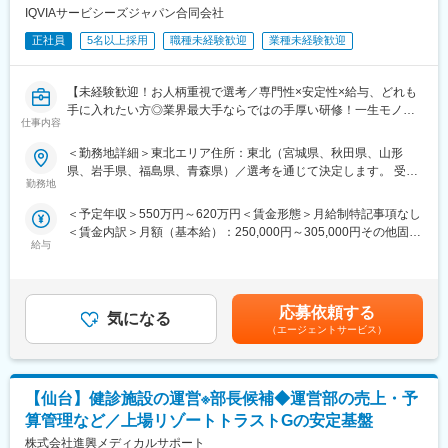
■業務詳細：
IQVIAサービシーズジャパン合同会社
また、十数年連続で認定を受けているのも経営と社員の関係性の
・各種契約書（業務委託・販売代理店・製造・ライセンス等）の
良好さ・社風の風通しのよさの表れです。
正社員
5名以上採用
職種未経験歓迎
業種未経験歓迎
作成・レビュー・管理
・薬機法・景表法などの法令対応（広告表示のチェック体制構
変更の範囲：会社の定める業務
築、規制対応など）
【未経験歓迎！お人柄重視で選考／専門性×安定性×給与、どれも
・社内規程の整備などコーポレート法務業務
手に入れたい方◎業界最大手ならではの手厚い研修！一生モノの
・知的財産（特許・商標）の管理と出願支援、ブランド保護
仕事内容
スキルを磨く／マーケ・コンサル・管理部門など将来のキャリア
・コンプライアンス体制の構築（研修、相談窓口整備、トラブル
パス豊富】
＜勤務地詳細＞東北エリア住所：東北（宮城県、秋田県、山形
対応など）
県、岩手県、福島県、青森県）／選考を通じて決定します。 受動
・新規事業や海外展開における法的リスクの調査・対応
＼そもそも「MR」とは？／
勤務地
喫煙対策：屋内全面禁煙変更の範囲：会社の定める事業所
・外部弁護士・専門家との連携、必要に応じた当局対応
「医薬情報提供者」と呼ばれる専門資格を取得して活動する営業
＜予定年収＞550万円～620万円＜賃金形態＞月給制特記事項なし
職です。IQVIAのお客様である国内医薬品メーカーにて、医薬品の
■歓迎条件：※別枠記載の必須条件に加え、下記経験をお持ちの方
＜賃金内訳＞月額（基本給）：250,000円～305,000円その他固定
営業活動を行っていただきます。
は歓迎いたします。
給与
手当/月：35,000円＜月給＞285,000円～340,000円＜昇給有無＞
人々の命を守る商材に携わるため、社会貢献性と安定性を兼ね備
・薬機法（医薬品、医療機器、化粧品等の品質、有効性、安全性
有＜残業手当＞無＜給与補足＞【残業手当について】管理監督者
えたお仕事です。
の確保に関する法律）に精通している方
の承認の上、研究会、顧客との会議等が発生する場合、別途残業
・医療機器、機能性ウェア、ヘルスケア分野における法務経験
手当支給する。【補足】プロジェクト稼働手当(35,000円)、外勤
■入社後の流れ
応募依頼する
・知的財産に関する経験（特許・商標出願、侵害対応など）
気になる
日当（1日1,500円／外勤3.5時間以上）■変動賞与制（6月・12
まずはご入社から2か月間MR導入研修を受講し、MR資格を取得
（エージェントサービス）
・英語力（契約書レビューや海外拠点対応など）
月・3月）※平均実績6ヶ月分■インセンティブ：3月（対象者）賃
していただきます。
・スタートアップ環境や成長フェーズ企業での法務経験
金はあくまでも目安の金額であり、選考を通じて上下する可能性
資格取得と聞くとハードルが高く思われる方もいるかもしれませ
があります。月給(月額)は固定手当を含めた表記です。
んが、当社の取得率は業界平均より20%ほど高い95%程度を維持
■本ポジションの特長：
【仙台】健診施設の運営※部長候補◆運営部の売上・予
しています。
・将来的に役員等も目指せる環境です。
文理問わず一から学べる環境を整えているため、専門知識は入社
算管理など／上場リゾートトラストGの安定基盤
・海外展開も視野に拡大をしています（海外からの注文も増えて
後に身に付ける意欲があれば問題ございません。
株式会社進興メディカルサポート
います）。