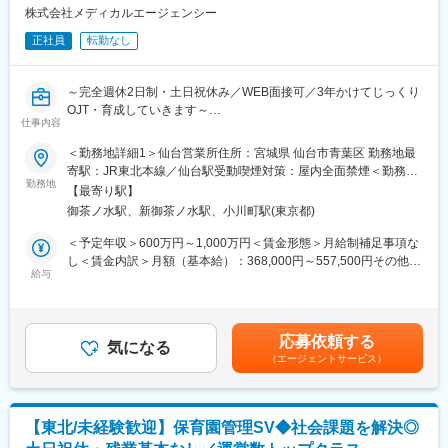
入社後は2カ月間の研修制度がありますので、未経験の方も安心し
株式会社メディカルエージェンシー
てご応募ください！同期社員と一緒に集中的に研修を行い、その
後配属先に応じた製品研修を行います。
正社員
転勤なし
※配属は入社後に確定する予定です。
また、配属後も一人ひとりの知識とスキルレベルを上げるために
様々な研修をご用意しています。
～完全週休2日制・土日祝休み／WEB面接可／3年かけてじっくり
OJT・育成していきます～
仕事内容
《あなたの想いを実現する豊富なキャリアプランとサポート体
制！》
■拠点について：
＜勤務地詳細1＞仙台営業所住所：宮城県 仙台市青葉区 勤務地最
志向性やその時の環境に応じてや「１つの領域で専門性を高め
仙台営業所の新規立ち上げメンバーのため、 営業所立ち上げに付
寄駅：JR東北本線／仙台駅受動喫煙対策：屋内全面禁煙＜勤務地
る」「幅広い疾患をカバーできるオールラウンダーになる」「本
随する業務全般も行っていただきます。東北エリアを中心に全国
勤務地
詳細2＞本社住所：東京都千代田区神田駿河台2-10-6 6F受動喫煙
【最寄り駅】
社部門（マネージャー、研修部門など）へのキャリアチェンジ」
幅広くお任せいたします。同時に複数案件を担当いただきます
対策：屋内全面禁煙変更の範囲：会社の定める事業所（リモート
御茶ノ水駅、新御茶ノ水駅、小川町駅(東京都)
など幅広いキャリアプランがあります。また、弊社のマネージャ
が、メンバー間で協力して担当していただきます。
ワーク含む）
ーのほとんどは、MRからキャリアをチェンジしているメンバーで
※拠点は採用後の立ち上げのため、まずはご自宅から勤務開始とな
＜予定年収＞600万円～1,000万円＜賃金形態＞月給制補足事項な
す。担当マネージャーが定期的に面談を行い、分からないことや
ります。
し＜賃金内訳＞月額（基本給）：368,000円～557,500円その他固
将来のキャリアに関してサポートをしていきます。
※東京本社にて、短期研修を行う可能性があります。
給与
定手当/月：12,000円～17,500円＜月給＞380,000円～575,000円
＜昇給有無＞有＜残業手当＞無＜給与補足＞※上記はあくまで想定
《職種に関して》
■業務内容：
年収です。経験を考慮し上限以上も検討します。■賞与：年2回
■MRとは主に医師や薬剤師等へ、担当製品の情報提供を行いま
顧客の予算にあった病院情報システム、ネットワークを導入する
（4月、10月）※勤務評価及び業績による■残業手当なし（裁量労
応募依頼する
す。担当施設の患者様に応じた情報提供や、担当製品の処方後の
際に必要となる仕様書を作成し、医療機関がシステムベンダー等
気になる
働制のため）■在宅勤務手当5,000円／月（対象者）■出張手当
（エージェントサービス）
情報収集を行います。
と適正な取引を進めていけるようにサポートする業務をお任せし
3,000円／1日賃金はあくまでも目安の金額であり、選考を通じて
ます。
上下する可能性があります。月給(月額)は固定手当を含めた表記で
変更の範囲：会社の定める業務
す。
■具体的な仕事内容：
【東北/未経験歓迎】保育園管理SV◆社会課題を解決◎
・全国出張あり（平均月10回）