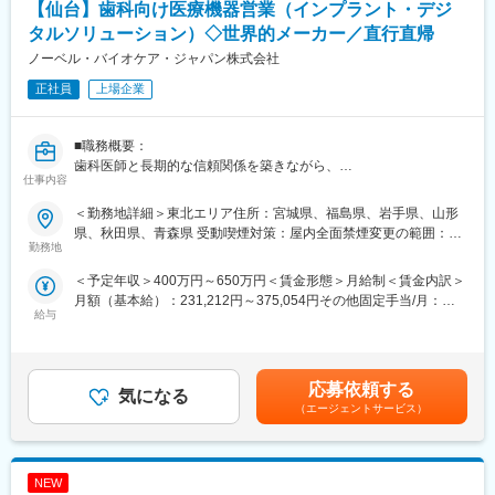
【仙台】歯科向け医療機器営業（インプラント・デジ
みや、キャリア形成の相談等、伴走者として活躍をサポートしま
をもとに内装工事業者へ指示出し・打ち合わせを行う。
タルソリューション）◇世界的メーカー／直行直帰
す。また知識・スキルレベルを上げるために様々な研修をご用意
しています。
※工事業者への指示出し図面については、別途、社内においる
ノーベル・バイオケア・ジャパン株式会社
CADで製図を作成する担当者がいます。ただし、CAD製図担当者
正社員
上場企業
変更の範囲：会社の定める業務
への説明ために、簡単な図面（平面プラン）を作図する必要があ
ります。内部資料のため手描きレベルです。
■職務概要：
■取扱製品
歯科医師と長期的な信頼関係を築きながら、
治療用チェア（Treatment Center）
仕事内容
インプラントおよびデジタル歯科ソリューションの提案を通じて
CAD/CAM機器製品(口腔内スキャナー）等
治療の質と医院経営の向上に貢献する直販スタイルの営業職で
＜勤務地詳細＞東北エリア住所：宮城県、福島県、岩手県、山形
す。
県、秋田県、青森県 受動喫煙対策：屋内全面禁煙変更の範囲：会
■担当エリア
裁量ある働き方のもと、高い専門性を身につけられます。
勤務地
社の定める事業所（リモートワーク含む）
東北エリア
＜予定年収＞400万円～650万円＜賃金形態＞月給制＜賃金内訳＞
■職務詳細：
商談の見込み段階から設備導入までのプロセス（3～6か月程度）
月額（基本給）：231,212円～375,054円その他固定手当/月：
１．歯科医師・歯科技工士への提案営業
が長いため、販売ディーラーだけでなく、エンドユーザーの歯科
給与
102,121円～175,946円＜月給＞435,454円～716,946円＜昇給有
担当エリアの歯科クリニック・技工所を定期的に訪問
医院の先生との関係性を深めながら取引を進める営業活動です。
無＞有＜残業手当＞無＜給与補足＞※想定年収とは別途、セールス
インプラント製品に加え、ガイデッドサージェリー、IOS等を活用
大型機器の導入、アフターフォローをとおして、歯科医院の先生
インセンティブ制度あり：四半期ごとの達成率に応じ確定、翌年3
した治療ソリューションの提案、販売
方が描く医院の姿の実現をサポートするやりがいのある役割で
月に支給※ターゲット額：72万円～117万円（未経験者の場合、40
製品の適切な使用方法、新しい治療手法や症例情報の提供
応募依頼する
す。出張ベースで、担当エリア全域のお客様を担当いただきま
気になる
万円～65万円）※固定残業（55時間）込みとなります。賃金はあ
新規顧客の開拓および既存顧客との関係構築
（エージェントサービス）
す。
くまでも目安の金額であり、選考を通じて上下する可能性があり
ます。月給(月額)は固定手当を含めた表記です。
２．担当エリアの営業計画・目標管理
■研修
会社・部門方針に基づいた担当エリアの営業計画策定
入社～半年程度は先輩社員と同行し業務を学んでいただきます。
NEW
市場状況・競合・顧客構成を踏まえた販売活動の実行