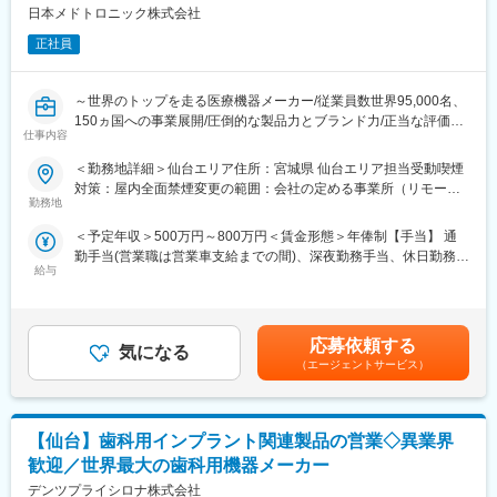
状態に有効な当社商品をプランニングしてご提案します。
日本メドトロニック株式会社
（2）ヘアケアの実施
カウンセリングやシャンプーやマッサージ等の発毛・育毛ケア技
正社員
術を行います。
～世界のトップを走る医療機器メーカー/従業員数世界95,000名、
■入社後：
150ヵ国への事業展開/圧倒的な製品力とブランド力/正当な評価体
1週間：
仕事内容
制/1秒に2人の患者さんの生活を毎時間、毎日、変え続けられると
・座学研修を実施
いう社会貢献度～
・サロン業務の流れ等を学習
＜勤務地詳細＞仙台エリア住所：宮城県 仙台エリア担当受動喫煙
～数か月（目安：3か月）：
対策：屋内全面禁煙変更の範囲：会社の定める事業所（リモート
■企業の特徴／魅力：
入社される方のほとんどが未経験からの就業です。丁寧に研修を
勤務地
ワーク含む）
当社は、業界内での圧倒的知名度を誇り、医療機器メーカーとし
実施しますのでご安心して入社することが出来ます。
＜予定年収＞500万円～800万円＜賃金形態＞年俸制【手当】 通
て最前線で業界をリードしています。
数か月（目安：3か月）～：
勤手当(営業職は営業車支給までの間)、深夜勤務手当、休日勤務手
当社は1949年の設立以来、医療技術の革新を続け、電池式体外型
アドバイザーとして独り立ちしていただきます。平均3か月でアド
給与
当＜賃金内訳＞年額（基本給）：4,200,000円～6,000,000円＜月
ペースメーカの開発やリードレスペースメーカ、手術支援ロボッ
バイザーになっていただきます。１年後にはカウンセラーを目指
額＞350,000円～500,000円（12分割）＜昇給有無＞有＜残業手当
トなどを提供しています。育児費用補助制度など、働きやすい環
していただきます。
＞無＜給与補足＞※記載年収はあくまで目安■営業職29歳、入社4
境を整えています。市場シェアの高い製品を扱い、社会貢献性の
年目の場合固定年収 500万円 インセンティブ 380万円35歳、
高い仕事に携わりたい方におすすめです。
■配属部署：
応募依頼する
気になる
入社8年目の場合固定年収 600万円 インセンティブ 400万円
店舗により異なりますが、大きい店舗では7～8名、小さい店舗で
（エージェントサービス）
賃金はあくまでも目安の金額であり、選考を通じて上下する可能
■組織体制：Structural Heart（ストラクチャルハート）
は2～3名が配属されています。
性があります。月給(月額)は固定手当を含めた表記です。
大動脈弁狭窄症の治療法の1つであるTAVI用デバイス（カテーテ
ル）を取り扱う部署で、外科手術と比べ、身体に負担の少ない治
■キャリアパス：
【仙台】歯科用インプラント関連製品の営業◇異業界
療ができることが特徴です。
サロン配属後は、接客や専門技術・知識を磨き、１年後にはカウ
・主要製品URL
ンセラー、さらには店長を目指していただくことが可能です。
歓迎／世界最大の歯科用機器メーカー
https://www.medtronic.com/jp-ja/healthcare-
デンツプライシロナ株式会社