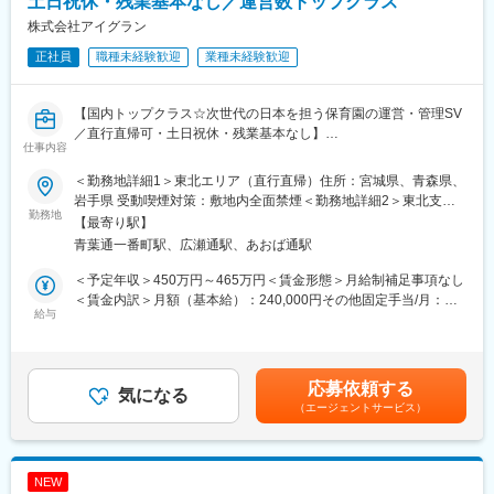
土日祝休・残業基本なし／運営数トップクラス
・現状調査
・病院、システムベンダー、医療機器メーカー等へヒアリング
株式会社アイグラン
・病院、既存／新規システムベンダー等と打合せ
正社員
職種未経験歓迎
業種未経験歓迎
・課題、今後の提案内容 ／システム等の仕様書案の作成
・システムベンダー等からの意見、病院の要望との調整、価格交
渉
【国内トップクラス☆次世代の日本を担う保育園の運営・管理SV
・仕様書作成、応札評価、システムの導入支援など
／直行直帰可・土日祝休・残業基本なし】
仕事内容
■入社後について：
当社は、日本の保育施設運営数トップクラス・29年連続増収と成
＜勤務地詳細1＞東北エリア（直行直帰）住所：宮城県、青森県、
3年かけてOJTを実施いたします。主な顧客であるNHOの電子カル
長し続ける企業です。
岩手県 受動喫煙対策：敷地内全面禁煙＜勤務地詳細2＞東北支店
テ調達は政府調達のため、政府調達の仕組みは時間をかけ説明い
社会課題の解決に向けた事業のため、仕事を通して大きな感謝が
勤務地
住所：宮城県仙台市青葉区一番町3-3-1 クラックス仙台 421号室受
たします。公募型企画（コンサル入札）、総合評価落札方式 （電
【最寄り駅】
もらえ、自己成長し続けながら世の中に影響を与えられるやりが
動喫煙対策：屋内全面禁煙
子カルテ入札の資料提供招請、意見招請、入札、開札、契約の一
青葉通一番町駅、広瀬通駅、あおば通駅
いあるポジションです。
連の流れ）に関して実施します。 ※売上ノルマ、業務日報などの
＜予定年収＞450万円～465万円＜賃金形態＞月給制補足事項なし
提出はありません。
■業務内容
＜賃金内訳＞月額（基本給）：240,000円その他固定手当/月：
当社の運営する認可保育園または事業所内保育園のマネジメント
給与
135,000円～147,500円＜月給＞375,000円～387,500円＜昇給有
■同社の特徴：医療機関・研究所等の顧客からいただくコンサル費
全般をご担当いただきます。これまでのご経験やスキルに応じて
無＞有＜残業手当＞無＜給与補足＞※上記年収は個人のスキル、経
用のみで活動しています。コンサルティングを通じて、システム
業務をお任せいたします。増加する利用者ニーズに応えるため、
験に応じ決定致します。■昇給：年1回（7月）■賞与：なし（管理
ベンダーや医療機器メーカーと仕様検討やシステム機能の情報交
保育園運営の体制強化を図るための増員採用です。
手当にて支給）■その他固定手当/月の内訳 ・運営外勤手当：
換を行いますが、それは、医療機関・研究所からの依頼に基づく
応募依頼する
気になる
25,000円 ・役職手当：70,000円～82,500円 ・管理手当：
ものです。
（エージェントサービス）
・売上予実管理、保育スタッフのマネジメント、施設・人員体制
40,000円賃金はあくまでも目安の金額であり、選考を通じて上下
同社は、システムベンダーや医療機器メーカーから費用をいただ
調整
する可能性があります。月給(月額)は固定手当を含めた表記です。
くことはなく、常に、医療機関・研究所の立場でコンサルティン
・新規開園対応・園児募集の企画～実行、自治体などの監査対応
グを行います。
・円滑運営のため、エリア単位で保育園同士の繋がり強化、人材
NEW
育成、離職防止の取り組み