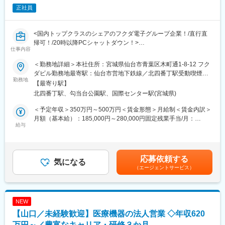
ご認識の程よろしくお願いします※
正社員
【魅力ポイント】
<国内トップクラスのシェアのフクダ電子グループ企業！/直行直
■エリアを跨ぐ転勤なし：
帰可！/20時以降PCシャットダウン！>
初任地希望だけでなく、エリアを跨いでの転勤はないため、転勤
仕事内容
同社の営業担当として、親会社である、フクダ電子製の医療機器
負担が軽減できます。2ndプロジェクト以降も希望や適性に応じ
等の提案営業を行います。フクダ電子製品の、東北地域でのシェ
て、アサインを検討します。
＜勤務地詳細＞本社住所：宮城県仙台市青葉区木町通1-8-12 フク
ア拡大を目指し、提案営業をお任せ致します。
ダビル勤務地最寄駅：仙台市営地下鉄線／北四番丁駅受動喫煙対
■キャリアの選択肢を広げる働き方：
勤務地
策：屋内喫煙可能場所あり
【最寄り駅】
■業務内容
スペシャリティ領域への挑戦、新薬PJなど市場価値を高める機
北四番丁駅、勾当台公園駅、国際センター駅(宮城県)
仙台本社では30～40代のメンバーが在籍しています。大学病院や
会、自身の強みを活かしたPJ相談などが可能です。定期的な面談
国公立病院、開業医、クリニックに対し同社の医療機器の提案を
を通じて、その時々に応じたプロジェクトを提示するなどフレキ
＜予定年収＞350万円～500万円＜賃金形態＞月給制＜賃金内訳＞
行います。ドクターや研究者のニーズをヒアリングし、マッチし
シブルにキャリアが形成できます。その他、本社部門（マネージ
月額（基本給）：185,000円～280,000円固定残業手当/月：
た製品を提案していただだきます。（納入機器の点検は一部あ
ャー、研修部門など）への道もあります。
給与
25,000円～35,000円（固定残業時間20時間0分/月）超過した時間
り）
外労働の残業手当は追加支給＜月給＞210,000円～315,000円（一
基本的にはフクダ電子の商材を扱いますが、ニーズによっては違
■明確な評価制度：
律手当を含む）＜昇給有無＞有＜残業手当＞有＜給与補足＞上記
うメーカーの商材を提案することもございます。金額の大きいも
自身の成果や頑張りが客観的に評価され、年収に反映されます。
年収は予定年収であり、前後する可能性がございます。・給与 月
応募依頼する
のになると億をこえる場合もあります。担当病院はエリア制とな
また、在籍年数が増えると永年勤続報奨金や四半期一時金などの
気になる
給（一律手当含）・販売奨励金（四半期毎）・昇給：年1回(4月)
（エージェントサービス）
っています。社内では、病院担当と開業医・クリニック担当のチ
手当もアップします。つまり、やりがいや努力がきちんと報われ
・賞与：年2回(7、12月) 賃金はあくまでも目安の金額であり、選
ームに分かれ、専門性高く営業していきます。
る報酬制度になっています。
考を通じて上下する可能性があります。月給(月額)は固定手当を含
めた表記です。
■入社後の研修・教育体制について
【サポート体制】
NEW
入社後2週間程度は社内制度および業務理解、取扱製品について学
配属後は担当マネージャーが丁寧に支援します。日々の仕事の悩
【山口／未経験歓迎】医療機器の法人営業 ◇年収620
ぶ導入研修（業界における営業スタイル含め教えます）がありま
みや、キャリア形成の相談等、伴走者として活躍をサポートしま
す。現場配属後3カ月間はOJTを行います。予算は設定されず、既
万円～／豊富なキャリア・研修３か月
す。また知識・スキルレベルを上げるために様々な研修をご用意