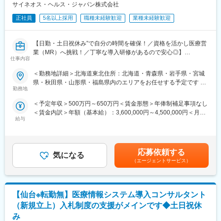
サイネオス・ヘルス・ジャパン株式会社
■働き方：
直行直帰又は出張ベースでの営業職となります。最低でも月に1度
正社員
5名以上採用
職種未経験歓迎
業種未経験歓迎
は営業所ごとに会議を行っており、webや電話などで定期的に上
司とのやり取りも行っておりますのでご安心ください。
【日勤・土日祝休み”で自分の時間を確保！／資格を活かし医療営
業（MR）へ挑戦！／丁寧な導入研修があるので安心◎】
■ご入社後の流れ：
仕事内容
ご入社後3週間ほどは座学トレーニング、その後1か月OJTとして
《資格と想いがあれば活躍できる！》
先輩に同行し、再度3週間ほどの座学トレーニングを行っておりま
＜勤務地詳細＞北海道東北住所：北海道・青森県・岩手県・宮城
「誰かのためになる仕事がしたい」「社会貢献につながる仕事を
す。その後も適宜知識のインプットの場を設けております。
県・秋田県・山形県・福島県内のエリアをお任せする予定です 受
したい」という想いがあればOK！当社には、臨床経験を活かして
勤務地
動喫煙対策：屋内全面禁煙変更の範囲：会社の定める事業所
医療営業にチャレンジし活躍しているメンバーが多数在籍してい
■主な製品:
＜予定年収＞500万円～650万円＜賃金形態＞年俸制補足事項なし
ます。
・人工膝関節（knee領域）：変形性膝関節症、慢性リウマチによ
＜賃金内訳＞年額（基本給）：3,600,000円～4,500,000円＜月額
これまでの経験を活かして新たなフィールドで活躍したい方を歓
り失った膝関節の機能改善を助けます。「ADVANCE Medial Pivot
給与
＞300,000円～375,000円（12分割）＜昇給有無＞有＜残業手当＞
迎いたします。
Knee」の臨床成績を基にデザインされた「EVOLUTION」シリー
有＜給与補足＞同社は年俸制になります。別途以下のような手当
ズは、術後に高い安定性が期待でき、正常な膝により近い動きが
があります。・プロジェクト賞与：会社及び個人業績により変
《おススメポイント》
再現されています。
動・四半期一時金：10万円（四半期に1回、10万円程度支給）※た
■夜勤なし！日勤・土日祝休みで働き方改善・ワークライフバラン
・人工股関節（hip領域）：通常の形状（FIXタイプ）だけでな
応募依頼する
気になる
だし支給条件有。他、永続勤務報奨金（3年勤務5万円支給、5年
スの両立が叶う！
く、患者の骨格に合わせてパーツを選択できる「チェンジャブル
（エージェントサービス）
勤務10万円…）ございます。賃金はあくまでも目安の金額であ
■明確な評価制度あり！自身の成果や頑張りが客観的に評価され、
タイプ」も扱っており、現場のニーズに合わせた商品の提案が可
り、選考を通じて上下する可能性があります。月給(月額)は固定手
年収に反映されます。また、在籍年数が増えると永年勤続報奨金
能です。
当を含めた表記です。
や四半期一時金などの手当もアップします。つまり、やりがいや
【仙台※転勤無】医療情報システム導入コンサルタント
努力がきちんと報われる報酬制度になっています。
変更の範囲：会社の定める業務
（新規立上）入札制度の支援がメインです◆土日祝休
《丁寧な研修・支援体制で成長を応援！》
み