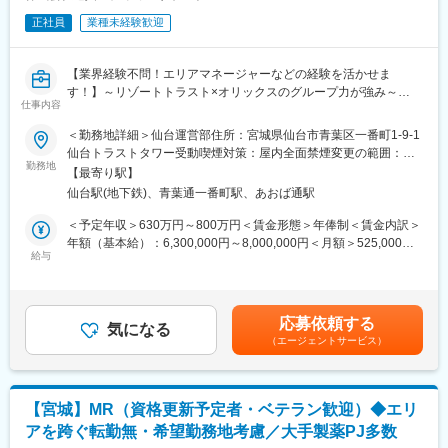
社員の活躍事例についての詳細は、是非こちらのURLも併せてご
覧ください。
正社員
業種未経験歓迎
https://healthcarecareerpark.iqvia.com/
【業界経験不問！エリアマネージャーなどの経験を活かせま
■具体的な業務
す！】～リゾートトラスト×オリックスのグループ力が強み～
すでに取引のある病院の医師や薬剤師に向け、医薬品の効果や副
仕事内容
作用・適切な使用方法などの情報を提供し、薬剤のプロモーショ
■業務内容：
ン活動を行っていただきます。メインの業務は情報提供となるた
＜勤務地詳細＞仙台運営部住所：宮城県仙台市青葉区一番町1-9-1
「医療法人社団進興会」のグループクリニック施設にて運営部部
め、価格交渉・納品・注文書の対応等は基本的に発生せず、営業
仙台トラストタワー受動喫煙対策：屋内全面禁煙変更の範囲：会
長として、健診施設の運営全般をお任せします。
活動に専念できる環境です。
勤務地
社の定める事業所
【最寄り駅】
・売上・予算管理
個人の予算はありますが、チーム内で助け合う社風が整ってお
仙台駅(地下鉄)、青葉通一番町駅、あおば通駅
・医師のマネジメント
り、過度なプレッシャーなく顧客とじっくり関係構築が可能で
・人事から売上までの施設管理
す。
＜予定年収＞630万円～800万円＜賃金形態＞年俸制＜賃金内訳＞
年額（基本給）：6,300,000円～8,000,000円＜月額＞525,000円
■組織構成：
■働き方
給与
～666,666円（12分割）＜昇給有無＞有＜残業手当＞無＜給与補
東京運営部…約220名／立川運営部…約170名／名古屋運営部…約
社用車を利用して自宅から病院へ直行直帰の働き方となるため、
足＞※時間外手当：管理監督者のため無し賃金はあくまでも目安の
110名／仙台運営部…約200名／札幌運営部…約40名
柔軟にスケジュール調整が可能です。年間休日130日に加えて有
金額であり、選考を通じて上下する可能性があります。月給(月額)
給取得もしやすく、年間140日ほど休んでいる方も多くいます。
は固定手当を含めた表記です。
応募依頼する
■当社について：
気になる
（エージェントサービス）
株式会社進興メディカルサポート（東証プライム上場企業「株式
■将来的なキャリア：
会社リゾートトラスト」子会社）のグループ法人である医療法人
医療営業として専門性を磨き管理職を目指すのはもちろん、他事
社団進興会の運営サポート業務を行っています。
業部やグループ会社への異動実績も豊富にございます。（※病院の
当社が医療法人社団進興会における医療業務以外の業務を請け負
経営コンサル、医薬品メーカーのマーケティング支援、人事担当
【宮城】MR（資格更新予定者・ベテラン歓迎）◆エリ
い、クオリティの高いお客様対応を行うことで、進興会は医療関
者などの管理部門）
アを跨ぐ転勤無・希望勤務地考慮／大手製薬PJ多数
連業務に注力でき、各種ニーズに合わせた健診サービスの提供と
営業経験を活かして様々なキャリアプランを実現できるのは、当