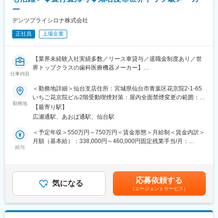
※プロジェクトの状況によっては、選考保留（ご紹介できるプロジ
変更の範囲：会社の定める業務
ー
ェクトが出るまで保留）となる場合もございますのであらかじめ
デンツプライシロナ株式会社
ご認識の程よろしくお願いします※
正社員
上場企業
【魅力ポイント】
■エリアを跨ぐ転勤なし：
初任地希望だけでなく、エリアを跨いでの転勤はないため、転勤
【業界未経験入社実績多数／リース車貸与／退職金制度あり／世
負担が軽減できます。2ndプロジェクト以降も希望や適性に応じ
界トップクラスの歯科医療機器メーカー】
仕事内容
て、アサインを検討します。
■業務内容
＜勤務地詳細＞仙台支店住所：宮城県仙台市青葉区花京院2-1-65
■キャリアの選択肢を広げる働き方：
歯科治療用チェアやCAD/CAM機器製品などの歯科医療機器販売デ
いちご花京院ビル2階受動喫煙対策：屋内全面禁煙変更の範囲：会
スペシャリティ領域への挑戦、新薬PJなど市場価値を高める機
ィーラーを介した歯科医院への営業担当の募集です。
勤務地
社の定める事業所
【最寄り駅】
会、自身の強みを活かしたPJ相談などが可能です。定期的な面談
広瀬通駅、あおば通駅、仙台駅
を通じて、その時々に応じたプロジェクトを提示するなどフレキ
■業務詳細
シブルにキャリアが形成できます。その他、本社部門（マネージ
・高額医療機器（150万円～2,000万程度）の提案・販売を行う
＜予定年収＞550万円～750万円＜賃金形態＞月給制＜賃金内訳＞
ャー、研修部門など）への道もあります。
・お客様向けのセミナーの企画・実施を行う
月額（基本給）：338,000円～460,000円固定残業手当/月：
・お客様および販売代理店と有効なリレーションを構築する
給与
52,813円～71,875円（固定残業時間20時間0分/月）超過した時間
■明確な評価制度：
・主に販売ディーラー経由での商談の見込みもとに歯科医院を訪
外労働の残業手当は追加支給＜月給＞390,813円～531,875円（一
自身の成果や頑張りが客観的に評価され、年収に反映されます。
問し、医師から課題のヒアリングを行い、課題解決に向け提案を
律手当を含む）＜昇給有無＞有＜残業手当＞有＜給与補足＞※上記
また、在籍年数が増えると永年勤続報奨金や四半期一時金などの
行う。
想定年収はインセンティブを含む金額です。※経験・能力・スキル
応募依頼する
手当もアップします。つまり、やりがいや努力がきちんと報われ
・機器導入前に、歯科医師、歯科医院のスタッフと共に動線、配
気になる
に応じ、選考の過程を通じて決定します。賃金はあくまでも目安
（エージェントサービス）
る報酬制度になっています。
置スペースを検討しレイアウトを提案する。その際に配管・電気
の金額であり、選考を通じて上下する可能性があります。月給(月
系統の設備などを考慮する。簡単な図面（平面プラン）を作成す
額)は固定手当を含めた表記です。
【サポート体制】
ることもある。
配属後は担当マネージャーが丁寧に支援します。日々の仕事の悩
・機器導入決定後、配管の立ち上げ・必要電気系統設備など図面