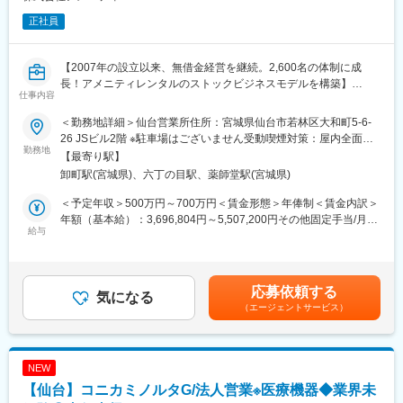
正社員
【2007年の設立以来、無借金経営を継続。2,600名の体制に成
長！アメニティレンタルのストックビジネスモデルを構築】
仕事内容
事業のさらなる拡大を見据え、各営業所における営業体制の強化
を図るため、このたび新たな仲間をお迎えすることとなりまし
＜勤務地詳細＞仙台営業所住所：宮城県仙台市若林区大和町5-6-
た。
26 JSビル2階 ※駐車場はございません受動喫煙対策：屋内全面禁
勤務地
煙変更の範囲：会社の定める事業所
【最寄り駅】
■業務詳細：
卸町駅(宮城県)、六丁の目駅、薬師堂駅(宮城県)
病院や介護施設に向けて、入院・入所時に必要な衣類やタオル、
日用品などをレンタルできる「アメニティサポートシステム」を
＜予定年収＞500万円～700万円＜賃金形態＞年俸制＜賃金内訳＞
提案する営業です。ニーズに応じて、人材派遣・紹介サービスや
年額（基本給）：3,696,804円～5,507,200円その他固定手当/月：
院内売店の運営代行サービスも提案していきます。
給与
30,000円固定残業手当/月：78,600円～104,400円（固定残業時間
30時間0分/月）超過した時間外労働の残業手当は追加支給＜月額
主な営業活動は新規提案営業と既存フォローの両輪です。 社会貢
＞416,667円～593,333円（12分割）（一律手当を含む）＜昇給有
献性も高く、今後の高齢化社会において成長が見込める成長産業
無＞有＜残業手当＞有＜給与補足＞・年収：月額×12ヵ月分・評
応募依頼する
です。 また、病院や介護施設の業務軽減に貢献する事で、患者
気になる
価：年2回（4月・10月/売上実績だけでなく取り組み姿勢や提案プ
（エージェントサービス）
様、利用者様へのサービス向上に直結する為、大変やりがいのあ
ロセスなどの定性評価も重視）※経験や意欲次第では新しい営業所
るお仕事です。
の立ち上げに携わる可能性等もございます。賃金はあくまでも目
安の金額であり、選考を通じて上下する可能性があります。月給
■キャリアアップについて：
(月額)は固定手当を含めた表記です。
NEW
本人の頑張りを昇給、昇格にて評価される制度が御座います。ま
【仙台】コニカミノルタG/法人営業※医療機器◆業界未
た、事業拡大に伴い、新規の営業所も出店しており、営業所長や