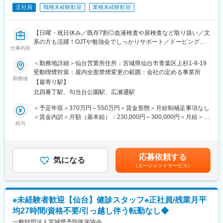
10：15～支援業務
正社員
職種未経験歓迎
業種未経験歓迎
11：15～休憩
12：00～昼休憩
※社割で昼食が250円で召し上がっていただくことができます◎
【日曜・祝日休み／既存7割◎血液検査や尿検査など取り扱い／文
13：00～支援業務
系の方も活躍！OJTや勉強会でしっかりサポート／ドーピング検
仕事内容
査サービスも展開（WADAから国内唯一認定機関）】
■教育制度：
＜勤務地詳細＞仙台営業所住所：宮城県仙台市青葉区上杉1-8-19
・資格取得支援制度あり、無資格の方も介護初任者研修、実務者
■職務内容：
受動喫煙対策：屋内全面禁煙変更の範囲：会社の定める事業所
研修、介護福祉士など全額会社負担で取得していただくことがで
医療機関へ訪問し、臨床検査（血液検査や尿検査など）受託サー
勤務地
きます。
【最寄り駅】
ビスの提案をお任せします。
・社外への研修制度も充実しています。（規定に基づき金額会社
北四番丁駅、勾当台公園駅、広瀬通駅
負担）
＜当社の臨床検査受託サービスについて＞
＜予定年収＞370万円～550万円＜賃金形態＞月給制補足事項なし
医療機関が、正確で迅速な“診断”を行うための第一歩となるのが、
＜賃金内訳＞月額（基本給）：230,000円～300,000円＜月給＞
■当社について：
尿検査や血液検査、病理検査などの「臨床検査」です。「病院内
給与
230,000円～300,000円＜昇給有無＞有＜残業手当＞有＜給与補足
障害・難病をお持ちの方々の「生まれてきてよかった」を創り続
では検査業務ができない」「高度な検査業務を依頼したい」な
＞条件面はご経験スキル等から総合的に検討させていただきま
ける事を目的に、高齢者向け宅食事業、農業、自社商品づくり、
ど、各医療機関のニーズに合わせて、当社では、臨床検査の受託
す。■賞与：年2回（7月、12月）賃金はあくまでも目安の金額で
介護事業等を展開しています。
を行っています。
あり、選考を通じて上下する可能性があります。月給(月額)は固定
応募依頼する
当社のサービスは、病気の予防や早期発見、治療に貢献しており
気になる
手当を含めた表記です。
■当社の魅力／実績：
（エージェントサービス）
ます。
・宮城県「女性のチカラを活かす企業」認証
・経済産業省「地域未来牽引企業」選出
＜具体的な業務内容＞
・復興庁「新しい東北」復興創生顕彰
・病院や診療所など、医療機関への定期訪問
・介護労働安定センター「優良事業所」
※未経験者歓迎【仙台】健診スタッフ※正社員/残業月平
└既存7割、新規3割
・経済産業省「健康経営優良法人」
均27時間/資格不要/引っ越し伴う転勤なし◆
※臨床検査に関する情報提供、顧客のニーズに合わせた検査方法や
検査項目の提案、アフターフォローなどを行います。
一般財団法人宮城県予防医学協会