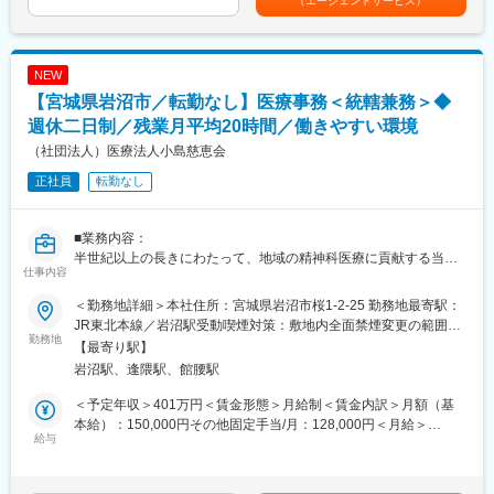
運びとなりました。主な対象疾患である変形性膝関節症の国内推
（エージェントサービス）
す。
給：年1回■賞与：年2回（昨年実績：3カ月以上）賃金はあくまで
定有病者数は約2,530万人と言われており、まだまだ市場開拓の余
各営業所によって規模感は異なりますが、営業人員は10名～30名
も目安の金額であり、選考を通じて上下する可能性があります。
地があります。
程度おります。
月給(月額)は固定手当を含めた表記です。
NEW
変更の範囲：会社の定める業務
■休日出勤について
【宮城県岩沼市／転勤なし】医療事務＜統轄兼務＞◆
休日における呼び出しは営業部全体で1か月に1~2回程度です。
学会に担当のドクターが出るのでそれに同行する、という形で土
週休二日制／残業月平均20時間／働きやすい環境
日での出勤が発生する場合があります。事前に予定された土日出
（社団法人）医療法人小島慈恵会
勤（年に1~2回程度）となるので、緊急対応で出勤するというこ
正社員
転勤なし
とはほぼありません。
また、休日に出勤となった場合は振替休日を取得いただきます。
■業務内容：
■残業について
半世紀以上の長きにわたって、地域の精神科医療に貢献する当院
年末年始や長期連休がある月は32時間程度残業が発生しますが、
仕事内容
にて、医療事務をお任せします。
それ以外の月は平均的な残業時間は20時間程度となります。
＜勤務地詳細＞本社住所：宮城県岩沼市桜1-2-25 勤務地最寄駅：
■業務詳細：
■医療業界未経験でも安心の教育体制：
JR東北本線／岩沼駅受動喫煙対策：敷地内全面禁煙変更の範囲：
医療事務全般事務処理ならびに統轄業務を担当いただきます。
勤務地
・入社時の導入研修に加え、3か月～最大1年程度は先輩に同行し
会社の定める事業所
【最寄り駅】
・外来患者様の受付～会計
OJTで営業先、納品先、商材を覚えていただきます。その間は営
岩沼駅、逢隈駅、館腰駅
・外来、入院のレセプト集計～請求
業目標がつかない育成期間となり、仕事を覚えることに集中でき
・電話対応
ます。
＜予定年収＞401万円＜賃金形態＞月給制＜賃金内訳＞月額（基
・マネジメント業務 など
・メーカー営業の方と同行や勉強会等で製品について覚えていた
本給）：150,000円その他固定手当/月：128,000円＜月給＞
※外来約60人／日、入院150床
給与
だくことが可能です。製品詳細についてはメーカー営業の方にも
278,000円＜昇給有無＞有＜残業手当＞有＜給与補足＞※その他固
フォロー頂けます。
定手当詳細：・職務手当（33,000円）・役付手当（30,000円）・
■組織体制：
・医療福祉・科学機器の総合商社として扱う商材は多種にわたり
調整手当（65,000円）■昇給：年1回（計1,000～3,000円）※過去