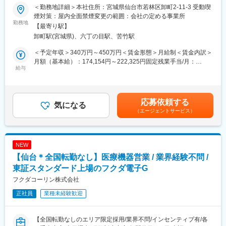
■業務内容
＜勤務地詳細＞本社住所：宮城県仙台市若林区卸町2-11-3 受動喫
東北地方で医療用品の専門商社としてトップクラスの実績を誇る
■同社の魅力：
煙対策：屋内全面禁煙変更の範囲：会社の定める事業所
同社にて、在宅酸素療法設置回収業務をお任せします。
勤務地
・医薬品、医療機器、事務用品等をそれぞれ取り扱う専業商社が
【最寄り駅】
医療機関の委託を受けて患者宅や介護施設に酸素濃縮装置や酸素
多い中で、同社は薬以外の病院における「すべて」を提案する総
卸町駅(宮城県)、六丁の目駅、苦竹駅
ボンベを配送・設置し、操作説明や安全管理を行う仕事です。
合力を強みとして、どのような形でお客様のお役に立てるのかを
意識し、安心・安全を強化して、付加価値をお届けすることを最
＜予定年収＞340万円～450万円＜賃金形態＞月給制＜賃金内訳＞
■業務詳細
大の目標としています。扱う商材も幅広く、お客様の課題やニー
月額（基本給）：174,154円～222,325円固定残業手当/月：
・機器の設置配送：医療機関での治療を終えて自宅療養となった
給与
ズに沿ったご提案が可能です。
60,846円～77,675円（固定残業時間32時間0分/月）超過した時間
方をはじめ、処方内容に応じて酸素濃縮装置や酸素ボンベを患者
・医療業界は私たちの生活に無くてはならない非常に社会的意義
外労働の残業手当は追加支給＜月給＞235,000円～300,000円（一
宅に設置。
の高い業界で、コロナ禍においても安定した業績を残していま
律手当を含む）＜昇給有無＞有＜残業手当＞有＜給与補足＞※予定
・説明業務：患者・家族・介護スタッフに操作方法、注意点、緊
す。地域に根付いた事業運営をしており、今後も安定した成長が
年収はあくまでも目安の金額であり、選考を通じて上下する可能
応募依頼する
急時対応を丁寧に説明。
気になる
見込めます。
性があります。※固定残業金額は給与によって異なります。■昇
（エージェントサービス）
・保守点検：定期的な機器の保守・点検を実施し、正常な使用状
給：年1回■賞与：年2回（昨年実績：3カ月以上）賃金はあくまで
況を確認。
変更の範囲：会社の定める業務
も目安の金額であり、選考を通じて上下する可能性があります。
・酸素ボンベ配達：外出時や緊急時に使用する酸素ボンベを配
月給(月額)は固定手当を含めた表記です。
送。
NEW
・トラブル対応：機器故障や不具合発生時の迅速な対応。
【仙台＊全国転勤なし】医療機器営業 / 業界経験不問 /
・回収業務：患者が機器を離脱した際の機器・ボンベ回収。
東証スタンダード上場のフクダ電子G
利用者様のご家庭に直接訪問する仕事のため、患者様やご家族に
フクダコーリン株式会社
対し誠実で丁寧な対応が求められます。
正社員
業種未経験歓迎
また、安全意識と責任感を持ち、医療事故防止に努めることが重
要です。
【全国転勤なしのエリア限定採用/業界不問/インセンティブ有/各
■育成体制