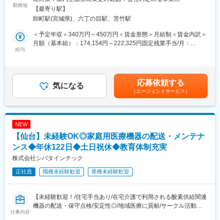
実施しますのでご安心して入社することが出来ます。
医師・看護師などの方々に向けて、医療機器の提案・販売を行い
勤務地
【最寄り駅】
数か月（目安：3か月）～：
ます。
卸町駅(宮城県)、六丁の目駅、苦竹駅
アドバイザーとして独り立ちしていただきます。平均3か月でアド
はじめはマスク、注射針、ガーゼなどの消耗品からスタートし、
バイザーになっていただきます。１年後にはカウンセラーを目指
将来的には新病院の立ち上げタイミングや大型の医療機器の導入
＜予定年収＞340万円～450万円＜賃金形態＞月給制＜賃金内訳＞
していただきます。
のタイミングでMRIなどの提案も行って頂きます。地域の医療に
月額（基本給）：174,154円～222,325円固定残業手当/月：
貢献するやりがいある仕事です。
給与
60,846円～77,675円（固定残業時間32時間0分/月）超過した時間
■配属部署：
外労働の残業手当は追加支給＜月給＞235,000円～300,000円（一
店舗により異なりますが、大きい店舗では7～8名、小さい店舗で
■配属詳細：
律手当を含む）＜昇給有無＞有＜残業手当＞有＜給与補足＞※予定
は2～3名が配属されています。
医療現場向けのメディカル事業部、臨床検査部門向けのクリニカ
年収はあくまでも目安の金額であり、選考を通じて上下する可能
応募依頼する
ル部門、開業医向けの営業部門のいずれかに配属可能性がありま
気になる
性があります。※固定残業金額は給与によって異なります。■昇
■キャリアパス：
（エージェントサービス）
す。
給：年1回■賞与：年2回（昨年実績：3カ月以上）賃金はあくまで
サロン配属後は、接客や専門技術・知識を磨き、１年後にはカウ
各営業所によって規模感は異なりますが、営業人員は10名～30名
も目安の金額であり、選考を通じて上下する可能性があります。
ンセラー、さらには店長を目指していただくことが可能です。
程度おります。
月給(月額)は固定手当を含めた表記です。
NEW
■社風について：
■医療業界未経験でも安心の教育体制：
【仙台】未経験OK◎家庭用医療機器の配送・メンテナ
社員一人一人を大事にしており、成長にも重きを置いています。
・入社時の導入研修に加え、3か月～最大1年程度は先輩に同行し
例えば、サロンスタッフにおいては、入社後、長年サロンで経験
OJTで営業先、納品先、商材を覚えていただきます。その間は営
ンス◆年休122日◆土日祝休◆教育体制充実
を積んだベテランの先輩が座学・実技を通して、発毛・育毛の基
業目標がつかない育成期間となり、仕事を覚えることに集中でき
株式会社シバタインテック
礎知識をはじめ、髪の触り方／シャンプーの仕方／お客様との接
ます。
し方などを丁寧に教えていきます。
正社員
職種未経験歓迎
業種未経験歓迎
・メーカー営業の方と同行や勉強会等で製品について覚えていた
だくことが可能です。製品詳細についてはメーカー営業の方にも
変更の範囲：会社の定める業務
フォロー頂けます。
【未経験歓迎！/住宅手当あり/在宅介護で利用される酸素供給関連
・医療福祉・科学機器の総合商社として扱う商材は多種にわたり
機器の配送・保守点検/安定性◎/地域医療に貢献/サークル活動も
ますので、商品や使い方の知識を自発的に習得する必要がありま
仕事内容
充実】
すが、上記のようなサポートがあるため安心です。