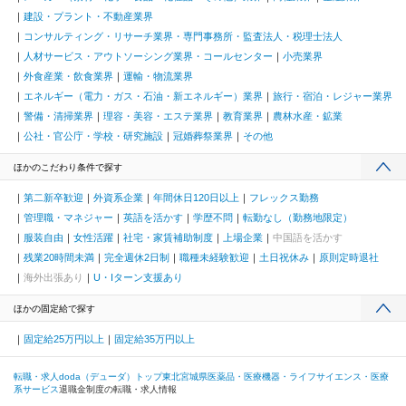
建設・プラント・不動産業界
コンサルティング・リサーチ業界・専門事務所・監査法人・税理士法人
人材サービス・アウトソーシング業界・コールセンター
小売業界
外食産業・飲食業界
運輸・物流業界
エネルギー（電力・ガス・石油・新エネルギー）業界
旅行・宿泊・レジャー業界
警備・清掃業界
理容・美容・エステ業界
教育業界
農林水産・鉱業
公社・官公庁・学校・研究施設
冠婚葬祭業界
その他
ほかのこだわり条件で探す
第二新卒歓迎
外資系企業
年間休日120日以上
フレックス勤務
管理職・マネジャー
英語を活かす
学歴不問
転勤なし（勤務地限定）
服装自由
女性活躍
社宅・家賃補助制度
上場企業
中国語を活かす
残業20時間未満
完全週休2日制
職種未経験歓迎
土日祝休み
原則定時退社
海外出張あり
U・Iターン支援あり
ほかの固定給で探す
固定給25万円以上
固定給35万円以上
転職・求人doda（デューダ）トップ
東北
宮城県
医薬品・医療機器・ライフサイエンス・医療
系サービス
退職金制度の転職・求人情報