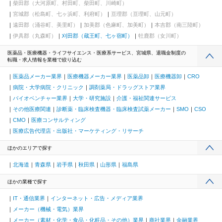
柴田郡（大河原町、村田町、柴田町、川崎町）
宮城郡（松島町、七ヶ浜町、利府町）
亘理郡（亘理町、山元町）
遠田郡（涌谷町、美里町）
加美郡（色麻町、加美町）
本吉郡（南三陸町）
伊具郡（丸森町）
刈田郡（蔵王町、七ヶ宿町）
牡鹿郡（女川町）
医薬品・医療機器・ライフサイエンス・医療系サービス、宮城県、退職金制度の
転職・求人情報を業種で絞り込む
医薬品メーカー業界
医療機器メーカー業界
医薬品卸
医療機器卸
CRO
病院・大学病院・クリニック
調剤薬局・ドラッグストア業界
バイオベンチャー業界
大学・研究施設
介護・福祉関連サービス
その他医療関連
診断薬・臨床検査機器・臨床検査試薬メーカー
SMO
CSO
CMO
医療コンサルティング
医療広告代理店・出版社・マーケティング・リサーチ
ほかのエリアで探す
北海道
青森県
岩手県
秋田県
山形県
福島県
ほかの業種で探す
IT・通信業界
インターネット・広告・メディア業界
メーカー（機械・電気）業界
メーカー（素材・化学・食品・化粧品・その他）業界
商社業界
金融業界