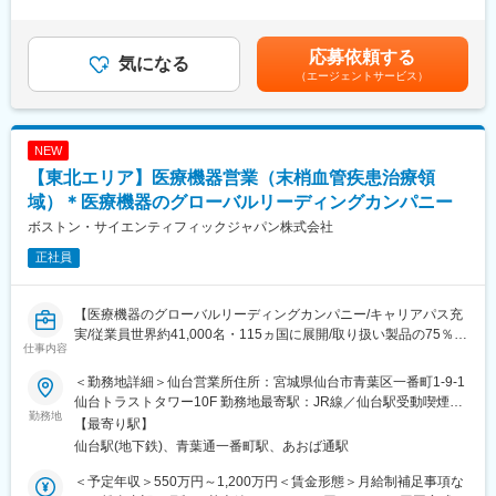
・機器の設置配送：医療機関での治療を終えて自宅療養となった
外労働の残業手当は追加支給＜月給＞235,000円～300,000円（一
方をはじめ、処方内容に応じて酸素濃縮装置や酸素ボンベを患者
律手当を含む）＜昇給有無＞有＜残業手当＞有＜給与補足＞※予定
宅に設置。
年収はあくまでも目安の金額であり、選考を通じて上下する可能
応募依頼する
・説明業務：患者・家族・介護スタッフに操作方法、注意点、緊
気になる
性があります。※固定残業金額は給与によって異なります。■昇
（エージェントサービス）
急時対応を丁寧に説明。
給：年1回■賞与：年2回（昨年実績：3カ月以上）賃金はあくまで
・保守点検：定期的な機器の保守・点検を実施し、正常な使用状
も目安の金額であり、選考を通じて上下する可能性があります。
況を確認。
月給(月額)は固定手当を含めた表記です。
・酸素ボンベ配達：外出時や緊急時に使用する酸素ボンベを配
NEW
送。
【東北エリア】医療機器営業（末梢血管疾患治療領
・トラブル対応：機器故障や不具合発生時の迅速な対応。
・回収業務：患者が機器を離脱した際の機器・ボンベ回収。
域）＊医療機器のグローバルリーディングカンパニー
ボストン・サイエンティフィックジャパン株式会社
利用者様のご家庭に直接訪問する仕事のため、患者様やご家族に
正社員
対し誠実で丁寧な対応が求められます。
また、安全意識と責任感を持ち、医療事故防止に努めることが重
要です。
【医療機器のグローバルリーディングカンパニー/キャリアパス充
実/従業員世界約41,000名・115ヵ国に展開/取り扱い製品の75％以
■育成体制
仕事内容
上がTOP3以内のマーケットシェアを獲得／新製品の拡大に向けた
・入社時の導入研修や、1年程度のOJT（期間は人によって変動
増員採用】
有）、メーカー勉強会など有。
＜勤務地詳細＞仙台営業所住所：宮城県仙台市青葉区一番町1-9-1
・お客様のご家庭訪問時には先輩社員が慣れるまで同行するた
仙台トラストタワー10F 勤務地最寄駅：JR線／仙台駅受動喫煙対
■業務内容：
勤務地
め、安心して挑戦できる環境です。
策：屋内全面禁煙変更の範囲：会社の定める事業所（リモートワ
【最寄り駅】
医師や医療従事者に対して、当社製品の提案営業を行っていただ
ーク含む）
仙台駅(地下鉄)、青葉通一番町駅、あおば通駅
きます。
■緊急対応について
＜具体的な業務例＞
お客様宅で急を要する事態が発生した場合は当番制にて対応を進
＜予定年収＞550万円～1,200万円＜賃金形態＞月給制補足事項な
・担当製品の提案、技術サポート（手術の立会いあり）