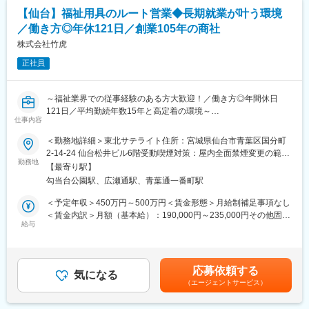
■働き方：
【仙台】福祉用具のルート営業◆長期就業が叶う環境
・年間休日122日で月平均残業時間20h程度とライフワークバラン
／働き方◎年休121日／創業105年の商社
スを充実できる環境です。
・19時になりますとオフィスが閉まるので1日1時間程度の残業と
株式会社竹虎
なります。
正社員
・家族手当、住宅手当など社員が仕事に集中できる福利厚生面を
整えています。住宅手当に関しては持ち家社員も対象になります
～福祉業界での従事経験のある方大歓迎！／働き方◎年間休日
■福利厚生：
121日／平均勤続年数15年と高定着の環境～
・年休122日、誕生日休日制度あり
仕事内容
・産休・育休後復帰率100％
当社で、既存のお客様を中心に福祉用具や生活支援用品の販売を
＜勤務地詳細＞東北サテライト住所：宮城県仙台市青葉区国分町
・カフェスペースあり
行っていただきます
2-14-24 仙台松井ビル6階受動喫煙対策：屋内全面禁煙変更の範
・健康経営優良法人2024に選出
勤務地
囲：会社の定める事業所
【最寄り駅】
■具体的な業務内容
■配属詳細：
勾当台公園駅、広瀬通駅、青葉通一番町駅
・代理店への営業活動
同社のコアである「メディカル事業部」への配属となります。各
既存の代理店に対して継続的な営業活動を行います
＜予定年収＞450万円～500万円＜賃金形態＞月給制補足事項なし
営業所によって規模感は異なりますが、営業人員は10名～30名程
・勉強会の実施
＜賃金内訳＞月額（基本給）：190,000円～235,000円その他固定
度おります。
代理店担当者と共に福祉施設を直接訪問し、商品説明や勉強会を
給与
手当/月：25,000円固定残業手当/月：40,000円～45,000円（固定
実施します
残業時間25時間0分/月）超過した時間外労働の残業手当は追加支
■同社の魅力：
給＜月給＞255,000円～305,000円（一律手当を含む）＜昇給有無
・医薬品、医療機器、事務用品等をそれぞれ取り扱う専業商社が
■移動手段と営業エリア
＞有＜残業手当＞有＜給与補足＞※年収には賞与が含まれており、
多い中で、同社は薬以外の病院における「すべて」を提案する総
応募依頼する
・社有車を使用し、直行直帰体制を取ります
気になる
業績により変動いたします。※経験・能力を考慮して決定いたしま
合力を強みとして、どのような形でお客様のお役に立てるのかを
（エージェントサービス）
社用車はリースで1台貸与され、自宅付近の駐車場は会社負担で借
す。■昇給：年1回（7月）■賞与：年2回（7月、12月）※計約4ヶ
意識し、安心・安全を強化して、付加価値をお届けすることを最
りることができます
月分賃金はあくまでも目安の金額であり、選考を通じて上下する
大の目標としています。扱う商材も幅広く、お客様の課題やニー