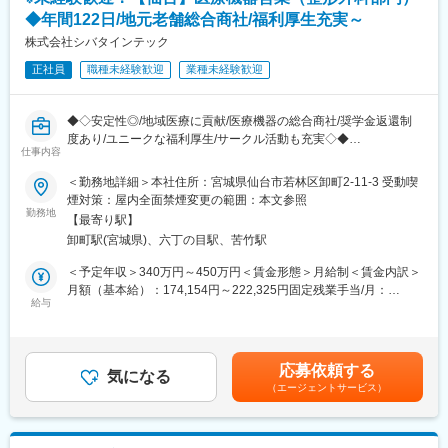
～11時頃：内勤業務（メール確認、資料作成など）
◆年間122日/地元老舗総合商社/福利厚生充実～
午後：クリニックへ訪問（面会・レポート提出など）
18時頃：1日の業務の振り返り、明日の予定確認をして退社。
株式会社シバタインテック
※1日約5～6件ほどのクリニックへ訪問します。
正社員
職種未経験歓迎
業種未経験歓迎
■入社後の流れ
《1～2週間》
◆◇安定性◎/地域医療に貢献/医療機器の総合商社/奨学金返還制
Zoomを活用し、配属先で入社研修を実施
度あり/ユニークな福利厚生/サークル活動も充実◇◆
睡眠時無呼吸症候群に関する知識、商品の操作方法などを学びま
仕事内容
す。
■業務概要：
＜勤務地詳細＞本社住所：宮城県仙台市若林区卸町2-11-3 受動喫
↓
・医療機関の医師・看護師などの方々に向けて、医療機器の提
煙対策：屋内全面禁煙変更の範囲：本文参照
《1～2ヶ月間》
案・販売を行います。はじめはマスク、注射針、ガーゼなどの消
勤務地
上司・先輩に同行し、業務の流れを身につけるOJTを実施。
【最寄り駅】
耗品からスタートし、将来的には新病院の立ち上げタイミングや
↓
卸町駅(宮城県)、六丁の目駅、苦竹駅
大型の医療機器の導入のタイミングでMRIなどの提案も行って頂
《3～6ヶ月間》
きます。地域の医療に貢献するやりがいある仕事です。
＜予定年収＞340万円～450万円＜賃金形態＞月給制＜賃金内訳＞
先輩から、徐々に担当するクリニックや患者様を引き継ぎます。
月額（基本給）：174,154円～222,325円固定残業手当/月：
■医療業界未経験でも安心の教育体制：
給与
60,846円～77,675円（固定残業時間45時間0分/月）超過した時間
■配属先の編成
・入社時の導入研修に加え、3か月～最大1年程度は先輩に同行し
外労働の残業手当は追加支給＜月給＞235,000円～300,000円（一
全社で約50名のメンバーが、全国10の拠点で活躍しています。会
OJTで営業先、納品先、商材を覚えていただきます（期間はご経
律手当を含む）＜昇給有無＞有＜残業手当＞有＜給与補足＞※予定
社の成長とともに拠点も増えているため、各地で編成は異なりま
験によって変動がございます）。その間は営業目標がつかない育
年収はあくまでも目安の金額であり、選考を通じて上下する可能
すが、共通しているのは20代～30代の若手が多く活躍しているこ
応募依頼する
成期間となりますので、仕事を覚えることに集中できます。
気になる
性があります。※固定残業金額は給与によって異なります。■昇
と。相談がしやすく、アドバイスやフォロー対応も早いので、不
（エージェントサービス）
・メーカー営業との同行や勉強会等もございますので、製品につ
給：年1回■賞与：年2回（昨年実績：3カ月以上）賃金はあくまで
安を感じることなく、成長できます。
いて覚えていただくことが可能ですし、製品詳細についてはメー
も目安の金額であり、選考を通じて上下する可能性があります。
仙台営業職：40代1名/その他事務1名
カー営業の方にもフォロー頂けます。
月給(月額)は固定手当を含めた表記です。