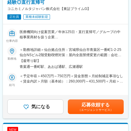
エリアを管理する責任者などのポストがある為、早期のキャリア
経験◎直行直帰可
アップが見込めます。 ※実際に入社4年前後で所長になった中途入
コニカミノルタジャパン株式会社【東証プライムG】
社の方もいらっしゃいます。
正社員
業種未経験歓迎
■会社情報：
当社は入院中に必要となるアメニティ(パジャマ・タオル・日用
医療機関向け提案営業／年休125日・直行直帰可／グループの中
品）をレンタルするアメニティサポートシステムを提供している
核事業商材を扱う企業
会社です。
仕事内容
■業務内容：
レンタルだけでなく、病院・介護施設内での申込の受付業務から
担当エリアの病院や代理店向けに、健康診断やレントゲン検査、
ご利用者への提供・回収・請求まで全て弊社で受け持っておりま
＜勤務地詳細＞仙台拠点住所：宮城県仙台市青葉区一番町1-2-25
エコー検査などで使われる診断機器・医療機器の提案をお任せし
す。そのため医療・介護施設の業務負担の軽減もでき多くのメリ
仙台NSビル2階受動喫煙対策：屋内全面禁煙変更の範囲：会社の
ます。
勤務地
ットがあります。拠点は北海道から九州まで展開し、毎年増収・
定める事業所
【最寄り駅】
※1日に5～6件の病院、クリニックを訪問
増益と確実に業績伸長しています。
青葉通一番町駅、あおば通駅、広瀬通駅
■担当商材
国内市場でトップクラスのシェアを誇るレントゲン機器「カセッ
変更の範囲：会社の定める業務
＜予定年収＞450万円～750万円＜賃金形態＞月給制補足事項なし
テ型DR」など、業界でも注目されている動態解析等の最新のソリ
＜賃金内訳＞月額（基本給）：260,000円～431,500円＜月給＞
ューション機器を担当いただきます。
給与
260,000円～431,500円＜昇給有無＞有＜残業手当＞有＜給与補足
※製品例：CR（コンピュテッドラジオグラフィー）、FPD（フラ
＞※給与詳細は前職・経験を考慮し、同社社内規定に準じ決定しま
ットパネルディテクター）、超音波診断装置、医用画像情報シス
す。■昇給：年1回■賞与：年2回（6月、12月）賃金はあくまでも
テムなど
目安の金額であり、選考を通じて上下する可能性があります。月
応募依頼する
■1日の流れ（一例）
気になる
給(月額)は固定手当を含めた表記です。
（エージェントサービス）
9：15～ メールチェック
10：30～ 自宅から社用車で訪問先へ移動
12：00～ Aクリニックで商談→Bクリニックで商談
14：00～ 昼食
NEW