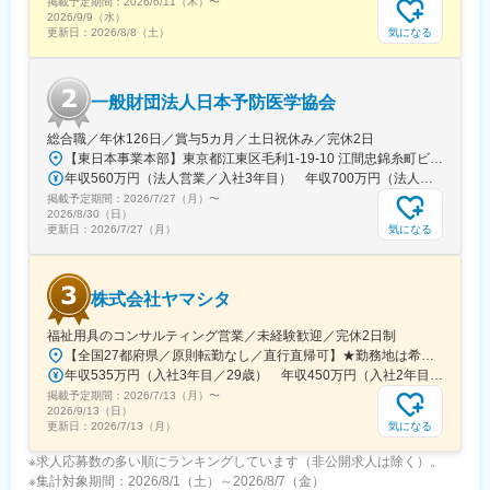
掲載予定期間：
→介護施設や病院、ホテルなどに対してリネンサービス（タオル
2026/6/11（木）
〜
2026/9/9（水）
やシーツ、寝具類の貸出やクリーニング）を提供する会社
気になる
更新日：
2026/8/8（土）
■配属組織
男性２名、女性１名で、非常に穏やかな雰囲気です
一般財団法人日本予防医学協会
■働きやすさ
総合職／年休126日／賞与5カ月／土日祝休み／完休2日
中途入社者の定着率が年々上昇しており、2024年度入社者で
【東日本事業本部】東京都江東区毛利1-19-10 江間忠錦糸町ビル※訪問先からの直行直帰が可能です！＜アクセス＞・JR総武線（快速・各駅停車）／東京メトロ半蔵門線 錦糸町駅より徒歩5分・東京メトロ半蔵門線／都営新宿線 住吉駅より徒歩5分※受動喫煙対策:屋内全面禁煙
100％定着を実現！
年収560万円（法人営業／入社3年目） 年収700万円（法人営業・チームリーダー／入社5年目）
過去来、3割ほどだった離職率が23年度に1割、24年度で0を達成
掲載予定期間：
しました
2026/7/27（月）
〜
2026/8/30（日）
気になる
更新日：
2026/7/27（月）
■入社後の流れ
・始めは商品知識等の座学から始まります。研修終了後も月に1度
勉強会があり、新しい商品の知識を身に着けることが出来ます。
株式会社ヤマシタ
・独り立ち後も社用携帯で電話で先輩へ相談をしたり、日報やレ
ポートを全員で共有しコメントをもらいながらフォローいただけ
福祉用具のコンサルティング営業／未経験歓迎／完休2日制
ます
【全国27都府県／原則転勤なし／直行直帰可】★勤務地は希望を考慮★拠点により車通勤OK※充足状況により、ご希望の勤務地での募集が終了している場合があります。※転居を伴う転勤の有無は、半年ごとに希望を伺い、選択いただけます。■東北■・宮城県（仙台市）■関東■・東京都（東京23区など）・神奈川県（横浜市など）・埼玉県（さいたま市など）・千葉県（千葉市など）・茨城県（水戸市）・栃木県（宇都宮市／足利市）・群馬県（前橋市）■東海■・愛知県（名古屋市／豊田市／豊橋市／小牧市）・静岡県（静岡市／浜松市／沼津市／焼津市／富士市）・岐阜県（岐阜市）・三重県（四日市市）■信越・北陸■・長野県（長野市）・山梨県（甲府市）・石川県（金沢市）・富山県（富山市）・福井県（福井市）■関西■・大阪府・兵庫県（神戸市／尼崎市／姫路市）・京都府（京都市）・奈良県（奈良市／天理市）・滋賀県（大津市／彦根市）・和歌山県（和歌山市／田辺市）■中国■・広島県（広島市）・岡山県（岡山市）■四国■・香川県（高松市）■九州■・福岡県（福岡市）
年収535万円（入社3年目／29歳） 年収450万円（入社2年目／26歳）
■キャリアパス
掲載予定期間：
主任→係長→課長→部長→本部長と昇進可能です
2026/7/13（月）
〜
2026/9/13（日）
女性の部長も在籍しておりますので男女関係なく活躍できます！
気になる
更新日：
2026/7/13（月）
変更の範囲：会社の定める業務
※求人応募数の多い順にランキングしています（非公開求人は除く）。
※集計対象期間：2026/8/1（土）～2026/8/7（金）