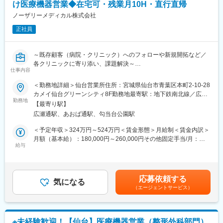
定手当を含めた表記です。
け医療機器営業◆在宅可・残業月10H・直行直帰
■当社について：
障害・難病をお持ちの方々の「生まれてきてよかった」を創り続
ノーザリーメディカル株式会社
ける事を目的に、高齢者向け宅食事業、農業、自社商品づくり、
正社員
介護事業等を展開しています。
■当社の魅力／実績：
～既存顧客（病院・クリニック）へのフォローや新規開拓など／
・宮城県「女性のチカラを活かす企業」認証
各クリニックに寄り添い、課題解決～
・経済産業省「地域未来牽引企業」選出
仕事内容
・復興庁「新しい東北」復興創生顕彰
■業務内容
＜勤務地詳細＞仙台営業所住所：宮城県仙台市青葉区本町2-10-28
・介護労働安定センター「優良事業所」
病院・クリニックを訪問し、当社の扱う睡眠時無呼吸症候群の治
カメイ仙台グリーンシティ8F勤務地最寄駅：地下鉄南北線／広瀬
・経済産業省「健康経営優良法人」
療装置『CPAP』、睡眠検査機器の導入を提案します。充実した研
勤務地
通駅受動喫煙対策：その他（喫煙室あり）変更の範囲：会社の定
【最寄り駅】
修体制が整っています。
める事業所
変更の範囲：無
広瀬通駅、あおば通駅、勾当台公園駅
＜具体的には＞
＜予定年収＞324万円～524万円＜賃金形態＞月給制＜賃金内訳＞
空気を鼻から気道に送り、睡眠中の無呼吸を防止する治療装置
月額（基本給）：180,000円～260,000円その他固定手当/月：
CPAPと、関連する検査に用いる機器の導入を提案します。
給与
20,000円固定残業手当/月：20,000円～40,000円（固定残業時間
・既存顧客（病院・クリニック）へのフォロー
10時間0分/月）超過した時間外労働の残業手当は追加支給＜月給
・既存顧客への新サービスの提案
＞220,000円～320,000円（一律手当を含む）＜昇給有無＞有＜残
・新規開拓（ご紹介・マーケティング部門のトスアップあり）な
業手当＞有＜給与補足＞※賃金は経験スキルを考慮の上、決定しま
応募依頼する
ど
気になる
す。その他固定手当＝地域手当（2万円/月）■賞与：年2回（6月・
（エージェントサービス）
※営業所によって若干異なります。
12月）※業績連動■昇給：年2回（3月・9月）※業績連動賃金はあく
までも目安の金額であり、選考を通じて上下する可能性がありま
■1日の流れ（例）
す。月給(月額)は固定手当を含めた表記です。
9時：出社
※未経験歓迎！【仙台】医療機器営業（整形外科部門）