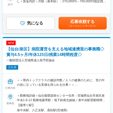
めます。
し＜賃金内訳＞月額（基本給）：270,000円～700,000円固定残業
・最新の医療関連情報の提供、サポート（勉強・セミナーの主催
給与
現在組織には6名が在籍しており、1名につき3回／月ほど当番に
手当/月：50,000円～80,000円（固定残業時間20時間0分/月）超過
など）
入ります。
した時間外労働の残業手当は追加支給＜月給＞320,000円～
・販売代理店へのサポート（製品情報の提供、勉強会の主催な
緊急対応が発生することはほぼなく、月に1～2日程度。当番とな
780,000円（一律手当を含む）＜昇給有無＞有＜残業手当＞有＜
ど）
った場合に対応しきれなければ上長にて対応となるため、安心し
給与補足＞※上記は、セールスインセンティブのターゲット金額を
応募依頼する
・各種学会への参加
気になる
て勤務可能です。
含めた理論年収となります。セールスインセンティブは個人業績
（エージェントサービス）
＜営業スタイル＞
により算定されます。※具体的な年収金額については能力・経験等
動脈硬化や喫煙などが原因で発症する末梢血管疾患に対して使用
■同社の魅力：
を考慮して決定・提示いたします。賃金はあくまでも目安の金額
されるカテーテルなどの医療機器を提案します。製品のスペシャ
・医薬品、医療機器、事務用品等をそれぞれ取り扱う専業商社が
であり、選考を通じて上下する可能性があります。月給(月額)は固
リストとして、「この患者にはどのように使用するか」を医師に
多い中で、同社は薬以外の病院における「すべて」を提案する総
定手当を含めた表記です。
NEW
提言しながら、販売を行うコンサルティングに近い営業スタイル
合力を強みとして、どのような形でお客様のお役に立てるのかを
【仙台/泉区】病院運営を支える地域連携室の事務職◇
です。
意識し、安心・安全を強化して、付加価値をお届けすることを最
＜担当エリア＞
賞与4.5ヶ月/年休125日/残業14時間程度◇
大の目標としています。扱う商材も幅広く、お客様の課題やニー
東北6県をチームで担当しており、希望や組織状況を踏まえてエリ
ズに沿ったご提案が可能です。
一般財団法人宮城県成人病予防協会
アを確定します。
正社員
■PI事業部/担当製品について：
変更の範囲：会社の定める業務
末梢血管治療領域：心臓・脳以外の血管疾患の治療に用いる製品
＜＜県内トップクラスの健診件数／人々の健康のために、世の中
群となります。先端に治療機器がついたカテーテルを血管を経由
の役に立っている実感を得られる仕事＞＞
して挿入し、病変部を治療します。代表的な製品は、血管の狭く
仕事内容
なった部分を広げる経皮的血管形成術（PTA）用バルーンカテー
■業務内容：
テル、末梢血管拡張用メタリックステント、肺塞栓症を予防する
＜勤務地詳細＞仙台循環器病センター住所：宮城県仙台市泉区泉
総合連携室での地域医療機関との連携業務
ために静脈内にできた血栓を捕獲する下大静脈フィルター、これ
中央1-6-12 勤務地最寄駅：地下鉄南北線線／泉中央駅受動喫煙対
・地域医療機関からの患者受入や患者紹介の診察・検査等調整業
勤務地
らの機器を病変部に誘導するためのガイドワイヤー、ガイディン
策：屋内全面禁煙変更の範囲：会社の定める事業所
【最寄り駅】
務
グカテーテル、血管の状況を検査するIVUSカテーテル（血管内超
泉中央駅、八乙女駅、黒松駅(宮城県)
(電話対応、訪問対応等)