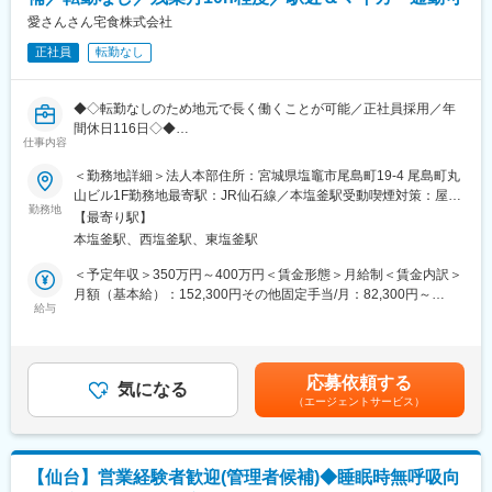
調理スタッフは現在40歳前後の方が主力となっており、
若手からベテランまで幅広い年齢層の方が活躍しています。
愛さんさん宅食株式会社
中途入社でご入社された方も複数名在籍しています。
正社員
転勤なし
■ここがおすすめ：
★松田病院を母体とする安定経営基盤の企業でのお仕事ですの
◆◇転勤なしのため地元で長く働くことが可能／正社員採用／年
で、働く環境がそろっておリます。
間休日116日◇◆
調理師の方が改善したい休日数は確保することができます。サ
仕事内容
ービス残業なども一切ございません。
■業務概要：
＜勤務地詳細＞法人本部住所：宮城県塩竈市尾島町19‐4 尾島町丸
★富裕層向けの老人ホームなので、ホテルのようなきれいな職場
障がいをお持ちの方々と共に、働きながら心の支援をするお仕事
山ビル1F勤務地最寄駅：JR仙石線／本塩釜駅受動喫煙対策：屋内
で働くことができます。
です。約20名の障がいをお持ちの方の担当をしていただきます。
勤務地
全面禁煙変更の範囲：無
★当社は、お客様の心のケアを行うことを大切にしており、お客
【最寄り駅】
様が安心して尊厳のある人生を送ることができるよう、
本塩釜駅、西塩釜駅、東塩釜駅
■業務内容詳細：
そっと寄り添うことが大切です。入居率は90％を超えており、
◇ありたい自分の姿と目標設定
＜予定年収＞350万円～400万円＜賃金形態＞月給制＜賃金内訳＞
県外からも多くのお客様にご利用 いただいております。
◇振り返り面談や連携会議への参加
月額（基本給）：152,300円その他固定手当/月：82,300円～
◇法定書類の整備や関係各所と連携等
給与
100,000円固定残業手当/月：48,500円～55,700円（固定残業時間
※有給休暇取得推進制度あり
20時間0分/月）超過した時間外労働の残業手当は追加支給＜月給
＞283,100円～308,000円（一律手当を含む）＜昇給有無＞有＜残
■新入社員へのフォローや研修体制：
業手当＞有＜給与補足＞※給与は経験・スキル等を考慮の上決定し
応募依頼する
先輩職員さんに毎日相談できます。
気になる
ます。■昇給：有（1月あたり～20,000円）■賞与：年2回
（エージェントサービス）
（200,000円～300,000円）いずれも前年度実績■その他固定手当
■教育制度：
内訳：処遇改善手当：30,000円～40,000円、役職手当：20,000
・無資格の方も介護初任者研修、実務者研修、介護福祉士など全
円、調整手当：32,200円～40,000円賃金はあくまでも目安の金額
額会社負担で取得できます。
であり、選考を通じて上下する可能性があります。月給(月額)は固
【仙台】営業経験者歓迎(管理者候補)◆睡眠時無呼吸向