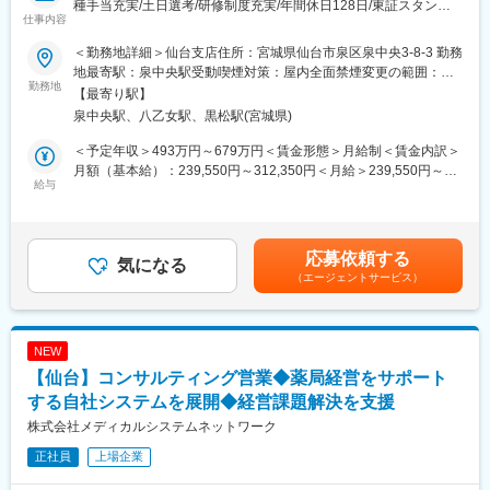
種手当充実/土日選考/研修制度充実/年間休日128日/東証スタンダ
・入社時の導入研修や、1年程度のOJT（期間は人によって変動
仕事内容
ード上場フクダ電子G】
有）、メーカー勉強会など有。
■業務概要：
・お客様のご家庭訪問時には先輩社員が慣れるまで同行するた
＜勤務地詳細＞仙台支店住所：宮城県仙台市泉区泉中央3-8-3 勤務
東証スタンダード市場に上場しているフクダ電子株式会社のグル
め、安心して挑戦できる環境です。
地最寄駅：泉中央駅受動喫煙対策：屋内全面禁煙変更の範囲：会
ープ企業である当社にて、医療機器の提案営業に従事していただ
勤務地
社の定める事業所（リモートワーク含む）
【最寄り駅】
きます。ドクターや代理店との密なコミュニケーションや、良好
■同社の魅力：
泉中央駅、八乙女駅、黒松駅(宮城県)
な関係構築を重要視する営業スタイルです。
・医薬品、医療機器、事務用品等をそれぞれ取り扱う専業商社が
多い中で、同社は薬以外の病院における「すべて」を提案する総
＜予定年収＞493万円～679万円＜賃金形態＞月給制＜賃金内訳＞
■詳細イメージ：
合力を強みとして、どのような形でお客様のお役に立てるのかを
月額（基本給）：239,550円～312,350円＜月給＞239,550円～
・取扱製品：生体情報モニタ、スポットチェックモニタ、血圧脈
給与
意識し、安心・安全を強化して、付加価値をお届けすることを最
312,350円＜昇給有無＞有＜残業手当＞有＜給与補足＞■営業外勤
波検査装置、血圧計など
大の目標としています。扱う商材も幅広く、お客様の課題やニー
手当あり■早出残業手当あり（実績に応じて支給）■賞与：年2回
・営業先：医師、看護師、臨床工学技士、販売代理店
ズに沿ったご提案が可能です。
賃金はあくまでも目安の金額であり、選考を通じて上下する可能
・営業スタイル：代理店と協力して医療機関へ営業活動を行いま
・医療業界は私たちの生活に無くてはならない非常に社会的意義
性があります。月給(月額)は固定手当を含めた表記です。
応募依頼する
す。基本的に事務所へ出社しますが、直行直帰をする場合もあり
気になる
の高い業界で、コロナ禍においても安定した業績を残していま
（エージェントサービス）
ます。全員に社用車を貸与しています。
す。地域に根付いた事業運営をしており、今後も安定した成長が
・担当顧客数：病院数は一人当たり数十施設を担当いただきま
見込めます。
す。
・製品単価：数十万円～数百万円
変更の範囲：会社の定める業務
NEW
・競合優位性：フクダ電子とオムロンヘルスケアの両社の商品を
【仙台】コンサルティング営業◆薬局経営をサポート
販売できるのは当社のみです。血圧計、体温計のデータを飛ば
し、病院の電子カルテに表示するなど、これまでにない画期的な
する自社システムを展開◆経営課題解決を支援
提案をする事ができます。
株式会社メディカルシステムネットワーク
正社員
上場企業
■研修：
業界経験をお持ちでなくても、研修やOJTを通じて医療業界の知