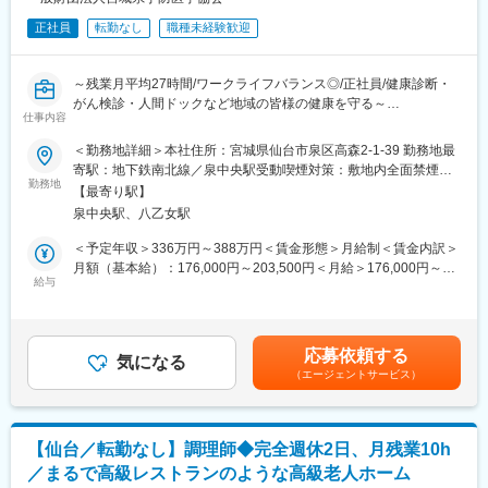
変更の範囲：無
正社員
転勤なし
職種未経験歓迎
・受託した臨床検査の結果報告
・臨床検査受託サービスの契約
・検査用機器の準備、書類作成
～残業月平均27時間/ワークライフバランス◎/正社員/健康診断・
がん検診・人間ドックなど地域の皆様の健康を守る～
■入社後のフォロー体制：
仕事内容
入社後はOJTでサポートします。その他、勉強会なども実施して
＜各種健康診断・人間ドック・特定健診・特定保健指導を行う当
＜勤務地詳細＞本社住所：宮城県仙台市泉区高森2-1-39 勤務地最
おります。
協会にて、巡回健診のスタッフ業務をお任せします＞
寄駅：地下鉄南北線／泉中央駅受動喫煙対策：敷地内全面禁煙変
★臨床検査は理系分野になりますが、営業職は文系出身の社員が
勤務地
更の範囲：会社の定める事業所
多数活躍しております！
【最寄り駅】
■職務内容について：
泉中央駅、八乙女駅
巡回健診の際に以下業務を担当いただきます。
■組織：
・身体計測
＜予定年収＞336万円～388万円＜賃金形態＞月給制＜賃金内訳＞
5名程度の組織となります。幅広い年代の社員が活躍しておりま
・PC使用の受付及び検体（血液等）取り扱い業務
月額（基本給）：176,000円～203,500円＜月給＞176,000円～
す。
・物品発注・管理、
給与
203,500円＜昇給有無＞有＜残業手当＞有＜給与補足＞※給与は経
・予定表作成やスタッフ配置他一般事務（PC使用）など
験・能力を考慮して決定します■賞与：年2回（2.5～4.5ヶ月分
■働き方：
※巡回健診は健診バス等にて宮城県内（一部県外あり）の各健診会
評価により変動）■昇給：あり（0円～5,000円 前年度実績）賃
・年間休日：125日
場へ移動します。
金はあくまでも目安の金額であり、選考を通じて上下する可能性
・週休2日制：日曜・祝日+シフト制で1日休み
応募依頼する
気になる
があります。月給(月額)は固定手当を含めた表記です。
・残業代は全額支給
（エージェントサービス）
■組織構成：
正社員18名体制になります。この他に多くの臨時職員の方などに
・平均勤続年数：14.6年
も協力いただき、業務遂行いただきます。
・平均有給休暇取得日数：12.6日
・育児休業取得率：男性→66.7%、女性→100％
【仙台／転勤なし】調理師◆完全週休2日、月残業10h
■入社後の流れ：
／まるで高級レストランのような高級老人ホーム
まずは既存社員の方と検診現場に行っていただき、現場で一緒に
■各種手当について：