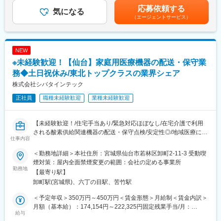
4名で構成されております。
ますので、商品や使い方の知識を自発的に習得する必要がありま
実績■賞与：年2回（計4.5ヶ月分）※過去実績賃金はあくまでも目
応募依頼する
平均年齢は42歳程度（全員女性）で、年齢層は30代～50代前半に
気になる
すが、上記のようなサポートがあるため安心です。
安の金額であり、選考を通じて上下する可能性があります。月給
（エージェントサービス）
なります。
(月額)は固定手当を含めた表記です。
変更の範囲：会社の定める業務
■働き方：
残業は月平均20時間です。
NEW
レセプト処理のため、月末から翌月10日前までの期間で一日あた
※未経験歓迎！【仙台】家庭用医療機器の配送・保守業
り2時間程度行って頂くことがございます。
務◆土日祝休み/東北トップクラスの業界シェア
■当院の特徴：
株式会社シバタインテック
私達の病院は、患者様の心の声に耳を傾け思いやりと真心で患者
正社員
職種未経験歓迎
業種未経験歓迎
様に安心頂ける質の高い医療を提供し、患者様と地域の皆様から
選ばれ、患者様のやすらぎを取り戻すことを目指しております。
【未経験歓迎！/住宅手当あり/緊急対応ほぼなし/在宅介護で利用
変更の範囲：会社の定める業務
される酸素供給関連機器の配送・保守点検/安定性◎/地域医療に貢
仕事内容
献/サークル活動も充実】
＜勤務地詳細＞本社住所：宮城県仙台市若林区卸町2-11-3 受動喫
■業務内容
煙対策：屋内全面禁煙変更の範囲：会社の定める事業所
東北地方で医療用品の専門商社としてトップクラスの実績を誇る
勤務地
【最寄り駅】
同社にて、在宅酸素療法設置回収業務をお任せします。
卸町駅(宮城県)、六丁の目駅、苦竹駅
医療機関の委託を受けて患者宅や介護施設に酸素濃縮装置や酸素
ボンベを配送・設置し、操作説明や安全管理を行う仕事です。
＜予定年収＞350万円～450万円＜賃金形態＞月給制＜賃金内訳＞
月額（基本給）：174,154円～222,325円固定残業手当/月：
■業務詳細
給与
60,846円～77,675円（固定残業時間32時間0分/月）超過した時間