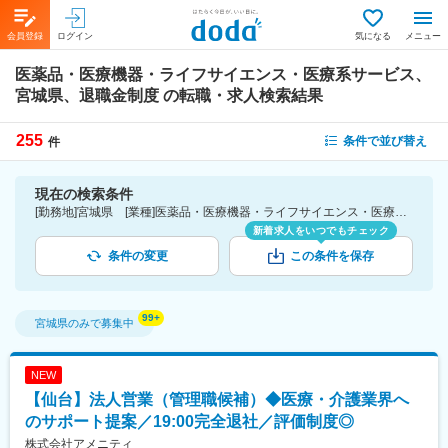
会員登録
ログイン
気になる
メニュー
医薬品・医療機器・ライフサイエンス・医療系サービス、
宮城県、退職金制度
の転職・求人検索結果
255
条件で並び替え
件
現在の検索条件
[勤務地]宮城県 [業種]医薬品・医療機器・ライフサイエンス・医療系サービス [詳細条件](待遇・福利厚生)退職金制度
新着求人をいつでもチェック
条件の変更
この条件を保存
宮城県
のみで募集中
NEW
【仙台】法人営業（管理職候補）◆医療・介護業界へ
のサポート提案／19:00完全退社／評価制度◎
株式会社アメニティ