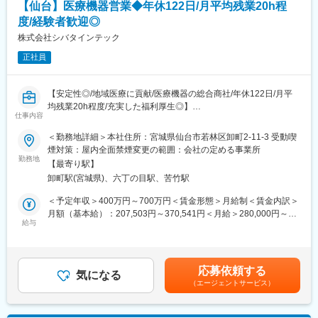
■ポジションの魅力
【仙台】医療機器営業◆年休122日/月平均残業20h程
■配属詳細：
各クリニックに寄り添い、課題解決することを大切にしているの
度/経験者歓迎◎
・整形外科部門をサポートするオーソペディック事業部配属とな
で、売上だけで評価するということはありません。専門商社の強
ります。営業のエキスパートが所属しており、約10名の組織で
株式会社シバタインテック
みを活かした幅広い提案ができるため、個々のご要望にぴったり
す。主な取扱商品には、外傷の治療で骨折部を固定するプレー
の提案が可能。契約に結びつきやすく、その後の長いお付き合い
正社員
ト、スクリュー、 髄内釘をはじめ、加齢などによる変形性関節症
にもつながります。じっくりお客様に向き合うことができる営業
や、 慢性関節リウマチの治療で機能再建に使用される人工関節な
です。
どがあります。これらの商品が患者様へ使用される前に、先生方
【安定性◎/地域医療に貢献/医療機器の総合商社/年休122日/月平
との打ち合わせを重ね、 その症例に最適な商品をご提供し、治療
■スキルアップをサポート
均残業20h程度/充実した福利厚生◎】
が円滑に行なえるようサポートを 行なうことが我々の使命と考え
仕事内容
月に1回、全拠点をZoomで繋いで社内勉強会を実施。商品の使い
ております。
方や事例の共有を行っています。
■業務概要：
＜勤務地詳細＞本社住所：宮城県仙台市若林区卸町2-11-3 受動喫
・医療機関の医師・看護師などの方々に向けて、医療機器の提
煙対策：屋内全面禁煙変更の範囲：会社の定める事業所
■同社の魅力：
変更の範囲：会社の定める業務
案・販売を行います。はじめはマスク、注射針、ガーゼなどの消
勤務地
・医療機器・理化学機器・福祉用具の総合商社である当社は、商
【最寄り駅】
耗品からスタートし、将来的には新病院の立ち上げタイミングや
品を売ることだけが目的ではありません。医薬品、医療機器、事
卸町駅(宮城県)、六丁の目駅、苦竹駅
大型の医療機器の導入のタイミングでMRIなどの提案も行って頂
務用品等をそれぞれ取り扱う専業商社が多い中で、同社は薬以外
きます。地域の医療に貢献するやりがいある仕事です。
＜予定年収＞400万円～700万円＜賃金形態＞月給制＜賃金内訳＞
の病院における「すべて」を提案する総合力（トータルソリュー
月額（基本給）：207,503円～370,541円＜月給＞280,000円～
ション）を強みとして、どのような形でお客様のお役に立てるの
■入社後の流れ：
給与
500,000円（一律手当を含む）＜昇給有無＞有＜残業手当＞有＜
かを意識し、安心・安全を強化して、付加価値をお届けすること
・入社時の導入研修に加え、先輩社員と同行しOJTで営業先、納
給与補足＞※予定年収はあくまでも目安の金額であり、選考を通じ
を最大の目標としています。扱う商材も幅広く、お客様の課題や
品先、商材を覚えていただきます。その後、徐々に担当をもって
て上下する可能性があります。※固定残業金額は給与によって異な
ニーズに沿ったご提案が可能です。
頂きます。
ります。■昇給：年1回■賞与：年2回（昨年実績：3カ月以上）賃
応募依頼する
・メーカー営業の方と同行や勉強会等で製品について覚えていた
気になる
金はあくまでも目安の金額であり、選考を通じて上下する可能性
変更の範囲：本文参照
（エージェントサービス）
だくことが可能です。製品詳細についてはメーカー営業の方にも
があります。月給(月額)は固定手当を含めた表記です。
フォロー頂けます。。