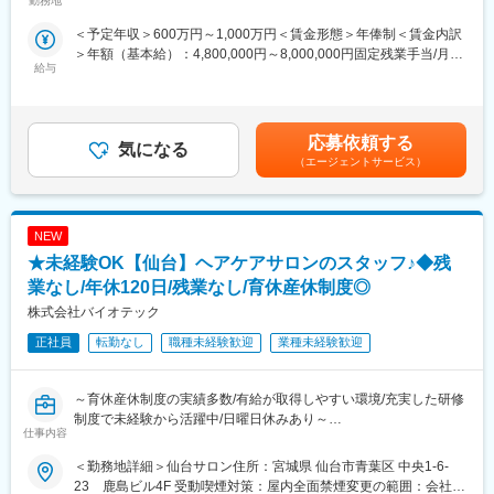
勤務地
ル受動喫煙対策：屋内全面禁煙変更の範囲：会社の定める事業所
■組織体制：
★完成された組織よりも、成長途中のベンチャーを楽しめる方を
＜予定年収＞600万円～1,000万円＜賃金形態＞年俸制＜賃金内訳
営業メンバー：20名
歓迎！
＞年額（基本給）：4,800,000円～8,000,000円固定残業手当/月：
カスタマーサクセス・サポート：10名
★経験以上に、挑戦を楽しむ姿勢やビジョンへの共感を重視しま
給与
100,000円～167,000円（固定残業時間40時間0分/月）超過した時
す！
間外労働の残業手当は追加支給＜月額＞500,000円～833,666円
■企業魅力：
（12分割）（一律手当を含む）＜昇給有無＞有＜残業手当＞有＜
★テクノロジーの力で歯科医療の課題解決に挑む成長企業です。
■業務概要：
給与補足＞※前職時を考慮しスキル、経験、能力に応じて決定■昇
「テクノロジーで『105年活きる』を創造する」というビジョン
自社SaaSプロダクト「paylight X」の営業活動を通じ、歯科医院
応募依頼する
気になる
給：年1回（6月）賃金はあくまでも目安の金額であり、選考を通
のもと、歯科医療の未来を変えるサービスを展開しています。
の経営改善と、その先にいる患者様の治療体験の変革を推進して
（エージェントサービス）
じて上下する可能性があります。月給(月額)は固定手当を含めた表
いただきます。
記です。
★AIやSaaSを活用し、歯科医院の業務改革を推進しています。
新サービス「paylight X」を通じて、予約・決済・コミュニケーシ
■業務詳細：
ョンなど医院運営全体の効率化を支援しています。
NEW
◎既存顧客への有償化アプローチ
・無償プランから有償プランへの切り替え提案
★未経験OK【仙台】ヘアケアサロンのスタッフ♪◆残
★変化を楽しみ、挑戦を歓迎するカルチャーがあります。
・顧客ニーズのヒアリングと経営課題の抽出
業なし/年休120日/残業なし/育休産休制度◎
急成長フェーズならではのスピード感があり、年齢や役職に関係
・製品デモンストレーションと導入効果のプレゼンテーション
株式会社バイオテック
なく主体的な提案やチャレンジが歓迎される環境です。
・見積作成・契約手続き・導入後のフォローアップ
正社員
転勤なし
職種未経験歓迎
業種未経験歓迎
変更の範囲：会社の定める業務
◎新規開拓アプローチ
・事業拡大を見据えた、未契約医院への能動的なアプローチ
～育休産休制度の実績多数/有給が取得しやすい環境/充実した研修
◎学会活動や歯科医師会等への参加を通じた、中長期的なコネク
制度で未経験から活躍中/日曜日休みあり～
仕事内容
ション形成
◎女性社員が多く育休産休、有給制度が充実しています♪
◎未経験からの方が多く周囲に相談がしやすい環境です
＜勤務地詳細＞仙台サロン住所：宮城県 仙台市青葉区 中央1-6-
◎組織ナレッジの型化とチームビルディング
◎完全予約制だからこそ残業0時間を実現しています
23 鹿島ビル4F 受動喫煙対策：屋内全面禁煙変更の範囲：会社の