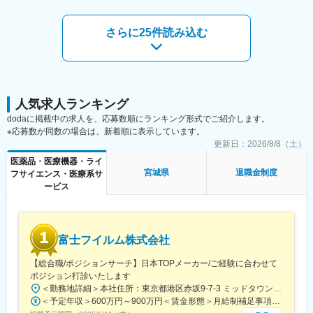
・営業エリアは仙台エリア全般です
可能性があります。月給(月額)は固定手当を含めた表記です。
ズに沿ったご提案が可能です。
週に1回程度、ミーティング等のために本社へ出社していただきま
・医療業界は私たちの生活に無くてはならない非常に社会的意義
す
さらに25件読み込む
の高い業界で、コロナ禍においても安定した業績を残していま
その他の日は、基本的に直行直帰の体制で業務を遂行します
す。地域に根付いた事業運営をしており、今後も安定した成長が
見込めます。
■ 販売商品
移動用品
変更の範囲：会社の定める業務
・天井走行リフト、歩行車、杖、シューズなど
衣類・寝具用品
人気求人ランキング
・介護ねまき、肌着、腰部ベルト、防水シーツなど
dodaに掲載中の求人を、応募数順にランキング形式でご紹介します。
生活支援用品
※応募数が同数の場合は、新着順に表示しています。
・ 食事用エプロン、衛生用品など
更新日：
2026/8/8（土）
入浴補助用品
医薬品・医療機器・ライ
・入浴用手すり、すべり止めマットなど
宮城県
退職金制度
フサイエンス・医療系サ
ービス
■主な取引先
・介護用品卸会社
→介護施設や病院に対して介護用品を供給する会社
富士フイルム株式会社
・介護用品店
→一般消費者向けに介護用品を販売する店舗
【総合職/ポジションサーチ】日本TOPメーカー/ご経験に合わせて
具体例として、松葉杖、補聴器、介護用の衣類や靴、入浴用い
ポジション打診いたします
す、食事補助具、リハビリ器具などを取り扱います
＜勤務地詳細＞本社住所：東京都港区赤坂9-7-3 ミッドタウン・ウェスト勤務地最寄駅：東京メトロ日比谷線／都営大江戸線／六本木駅受動喫煙対策：敷地内全面禁煙
＜予定年収＞600万円～900万円＜賃金形態＞月給制補足事項なし＜賃金内訳＞月額（基本給）：300,000円～500,000円＜月給＞300,000円～500,000円＜昇給有無＞有＜残業手当＞有賃金はあくまでも目安の金額であり、選考を通じて上下する可能性があります。月給(月額)は固定手当を含めた表記です。
・リネン会社