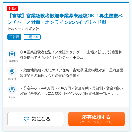
・病院や診療所など、医療機関への定期訪問
No.1の「カラー複合機」や世界トップクラスのシェアの「デジタ
└既存7割、新規3割
ル印刷機」、国内市場でトップクラスのシェアを誇るレントゲン
NEW
※臨床検査に関する情報提供、顧客のニーズに合わせた検査方法や
機器「カセッテ型DR」などを取り扱っております。
【宮城】営業経験者歓迎◆業界未経験OK！再生医療ベ
検査項目の提案、アフターフォローなどを行います。
ンチャー／対面・オンラインのハイブリッド型
変更の範囲：会社の定める業務
・受託した臨床検査の結果報告
セルソース株式会社
・臨床検査受託サービスの契約
正社員
上場企業
・検査用機器の準備、書類作成
■入社後のフォロー体制：
◇◆営業経験者歓迎！／東証スタンダード上場／新しい治療選択
入社後はOJTでサポートします。その他、勉強会なども実施して
肢を提供できるバイオベンチャー◆◇
おります。
仕事内容
★臨床検査は理系分野になりますが、営業職は文系出身の社員が
■ポジション概要
多数活躍しております！
＜勤務地詳細＞東北エリア住所：宮城県 受動喫煙対策：屋内全面
当社のビジネスは、契約医療機関様に加工受託サービスをご利用
禁煙変更の範囲：会社の定める事業所
（患者様への治療）いただく際にオーダーをいただき、オーダー
勤務地
■組織：
ごとに医療機関様から利用料金をお支払いいただくモデルです。
5名程度の組織となります。幅広い年代の社員が活躍しておりま
＜予定年収＞440万円～704万円＜賃金形態＞月給制＜賃金内訳＞
本ポジションでは、医療機関様との新規契約活動、契約後のオン
す。
月額（基本給）：255,000円～445,000円固定残業手当/月：
ボーディングをはじめ、より多く加工受託サービスをご利用（オ
給与
45,000円～75,000円（固定残業時間20時間0分/月）超過した時間
ーダー）いただくためのカスタマーサクセス活動に従事いただき
■働き方：
外労働の残業手当は追加支給＜月給＞300,000円～520,000円（一
ます。
・年間休日：125日
律手当を含む）＜昇給有無＞有＜残業手当＞有＜給与補足＞※予定
定期的な医療機関訪問をベースに、顧客（医療機関様）との信頼
・週休2日制：日曜・祝日+シフト制で1日休み
年収はあくまでも目安の金額であり、ご経験および選考を通じて
関係を構築し、顧客の課題解決や、バイオセラピー/再生医療の利
応募依頼する
・残業代は全額支給
気になる
変動する可能性があります。■昇給：年1回（1月）■賞与：年2回
用促進に向けた啓蒙活動等を担っていただきます。
（エージェントサービス）
の支給実績有賃金はあくまでも目安の金額であり、選考を通じて
医療機関へのセールス・導入の獲得だけではなく、成約後のオン
・平均勤続年数：14.6年
上下する可能性があります。月給(月額)は固定手当を含めた表記で
ボーディング、その後のオーダー増といった「カスタマーサクセ