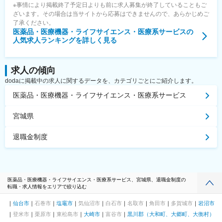
※事情により掲載終了予定日よりも前に求人募集が終了していることもご
ざいます。その場合は当サイトから応募はできませんので、あらかじめご
了承ください。
医薬品・医療機器・ライフサイエンス・医療系サービス
の
人気求人ランキングを詳しく見る
求人の傾向
dodaに掲載中の求人に関するデータを、カテゴリごとにご紹介します。
医薬品・医療機器・ライフサイエンス・医療系サービス
宮城県
退職金制度
医薬品・医療機器・ライフサイエンス・医療系サービス、宮城県、退職金制度の
転職・求人情報をエリアで絞り込む
仙台市
石巻市
塩竈市
気仙沼市
白石市
名取市
角田市
多賀城市
岩沼市
登米市
栗原市
東松島市
大崎市
富谷市
黒川郡（大和町、大郷町、大衡村）