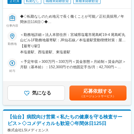
正社員
転勤なし
職種未経験歓迎
業種未経験歓迎
■組織構成
現在は20名程のメンバーにて構成されています。社員の多くが中
◆◇転勤なしのため地元で長く働くことが可能／正社員採用／年
途入社ということもあり、中途入社の方でもすぐに馴染むことが
間休日116日◇◆
できる社風があります。家庭や育児に対する理解もありますの
仕事内容
で、お子様の行事や急なお迎えなども是非ご相談ください。
■業務概要：
また、担当エリアはそれぞれ決まっており、エリアによっては出
＜勤務地詳細＞法人本部住所：宮城県塩竈市尾島町19‐4 尾島町丸
就労支援事業の支援職を募集します。農作業、軽作業や事務作業
張が伴う場合もございます。
山ビル1F勤務地最寄駅：JR仙石線／本塩釜駅受動喫煙対策：屋内
を行っており、送迎の運転業務もございます。
勤務地
※例：名古屋拠点→東海・北陸エリアをカバー
全面禁煙変更の範囲：会社の定める事業所
【最寄り駅】
障がい・難病をお持ちの方々へのお仕事への支援等です。
本塩釜駅、西塩釜駅、東塩釜駅
■メディカルシステムネットワークについて
■業務内容詳細：
全国450店舗以上を展開する「なの花薬局」を中核に、医薬品ネ
＜予定年収＞300万円～330万円＜賃金形態＞月給制＜賃金内訳＞
◇障がいをお持ちの方への仕事の支援
ットワーク事業・調剤薬局事業を軸とした医療インフラ企業で
月額（基本給）：152,300円その他固定手当/月：42,700円～
◇各自の目標の把握と達成状況のメモ
給与
す。創業から25年以上、医療の安定供給と地域密着型サービスを
67,700円固定残業手当/月：30,000円～34,000円（固定残業時間
◇日々の振り返りと励まし
追求し続け、現在はスタンダード市場に上場。売上高・事業規模
20時間0分/月）超過した時間外労働の残業手当は追加支給＜月給
※まずはお仕事相談会へご参加いただき、当社の明るい雰囲気を体
ともに安定成長を続けています。
＞225,000円～254,000円（一律手当を含む）＜昇給有無＞有＜残
験してみて下さい。
業手当＞有＜給与補足＞※給与詳細は経験・スキル等を考慮の上決
応募依頼する
※資格保有者がおりますので、未経験でもゆっくり教えていきま
気になる
変更の範囲：会社の定める業務
定（プラス成果あり）■昇給：有（1月あたり～20,000円※前年度
（エージェントサービス）
す。
実績）■賞与：年2回（100,000円～150,000円※前年度実績）■そ
※有給休暇取得推進制度あり
の他固定手当内訳：処遇改善手当：30,000円～50,000円、調整手
当：12,700円～17,700円賃金はあくまでも目安の金額であり、選
■勤務スケジュール例：
考を通じて上下する可能性があります。月給(月額)は固定手当を含
【仙台】病院向け営業＜私たちの健康を守る検査サー
8：30～業務開始
めた表記です。
ビス＞◇コメディカルも歓迎◇年間休日125日
9：00～送迎（塩釜市近隣）※ハイエースを運転していただきま
す。
株式会社LSIメディエンス