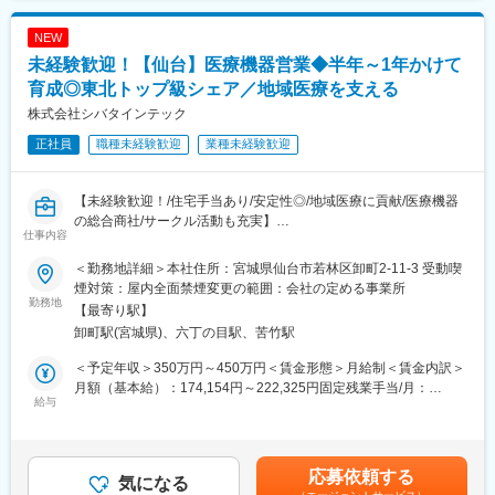
・平均有給休暇取得日数：12.6日
す。
ス」業務まで一気通貫で担っていただきます。
・育児休業取得率：男性→66.7%、女性→100％
NEW
■業務概要
未経験歓迎！【仙台】医療機器営業◆半年～1年かけて
■各種手当について：
・加工受託サービスのセールス（見込み客の創出、導入契約の獲
家族手当、住宅手当あり
育成◎東北トップ級シェア／地域医療を支える
得）
株式会社シバタインテック
・加工受託サービスのカスタマーサクセス（導入先のオンボーデ
■当社について：
ィング、オーダー増加に繋がるコミュニケーション）
当社は、臨床検査を軸とした事業を展開、「メディカル」と「サ
正社員
職種未経験歓迎
業種未経験歓迎
・講演会、学会への参加・運営
イエンス」の融合による独自のスタイルで新たなビジネスモデル
・その他付随業務（契約書対応、イレギュラー時のフォロー対応
を確立し、広い視野を持って日本の医療の発展に貢献してきまし
など）
【未経験歓迎！/住宅手当あり/安定性◎/地域医療に貢献/医療機器
た。社名が表にでることはなかなかありませんが私たちのサービ
※セールス・カスタマーサクセスは往訪とオンラインどちらもござ
の総合商社/サークル活動も充実】
スで皆さんの日常生活を支えています。
仕事内容
います。
＜主な事業内容＞
※宿泊を伴う出張をご対応いただくこともございます。
■業務概要：
・臨床検査事業
＜勤務地詳細＞本社住所：宮城県仙台市若林区卸町2-11-3 受動喫
東北地方にて医療用品の販売を行っている同社にて、医療機関の
・食の安全サポート（食品分析の受託サービス、施設管理）
煙対策：屋内全面禁煙変更の範囲：会社の定める事業所
・担当エリア：東北エリア
医師・看護師などの方々に向けて、医療機器の提案・販売を行い
・ドーピング検査（WADAから国内唯一認定を受けている機
勤務地
【最寄り駅】
※ご自宅を拠点に営業活動に従事いただきます
ます。
関） など
卸町駅(宮城県)、六丁の目駅、苦竹駅
はじめはマスク、注射針、ガーゼなどの消耗品からスタートし、
■採用背景
将来的には新病院の立ち上げタイミングや大型の医療機器の導入
変更の範囲：会社の定める業務
＜予定年収＞350万円～450万円＜賃金形態＞月給制＜賃金内訳＞
弊社は創業以来、「社会課題の解決」に向き合い事業を展開して
のタイミングでMRIなどの提案も行って頂きます。地域の医療に
月額（基本給）：174,154円～222,325円固定残業手当/月：
います。提携医療機関数は全国で2,100院を超え、血液由来加工受
貢献するやりがいある仕事です。
給与
60,846円～77,675円（固定残業時間32時間0分/月）超過した時間
託サービスおよび脂肪由来幹細胞加工受託サービスは累計
外労働の残業手当は追加支給＜月給＞235,000円～300,000円（一
125,000件以上のオーダー実績を重ねてきました。
■配属詳細：
律手当を含む）＜昇給有無＞有＜残業手当＞有＜給与補足＞※予定
そんな弊社では、整形外科領域の提携医療機関数の拡大およびサ
医療現場向けのメディカル事業部、臨床検査部門向けのクリニカ
年収はあくまでも目安の金額であり、選考を通じて上下する可能
応募依頼する
ービスのオーダー増加を目的に、新たに営業メンバーを募集する
ル部門、開業医向けの営業部門のいずれかに配属可能性がありま
気になる
性があります。※固定残業金額は給与によって異なります。■昇