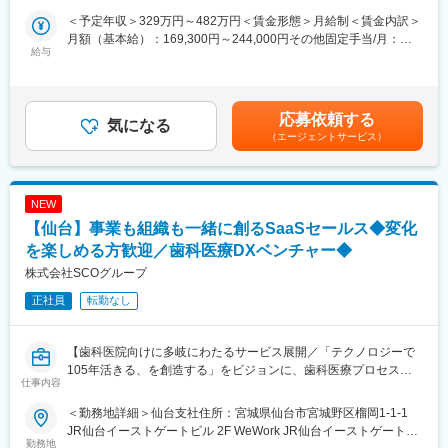
音波診断用カテーテル）などがあります。
・患者受入、紹介等のデータ管理業務
＜予定年収＞329万円～482万円＜賃金形態＞月給制＜賃金内訳＞
・紹介状、返書の管理業務 など
■キャリアパス：
月額（基本給）：169,300円～244,000円その他固定手当/月：
給与
社員の自律的キャリア開発を推進するため、「社内公募制度」を
19,810円＜月給＞189,110円～263,810円＜昇給有無＞有＜残業手
■組織構成：
積極的に推進しています。また「社内インターンシップ」を導入
当＞有＜給与補足＞※経験等を考慮して算出します。■昇給：年1
現在は、女性3名、男性1名の4名体制になります。
しており、今の仕事を続けたまま興味のある仕事を６ヵ月間体験
回 ※1月あたり1％～1.5％（過去実績）■賞与：年2回（7月･12
できる制度あるため、マネージャーだけでなくマーケティングや
月） ※計4.5ヶ月分（前年度実績）■処遇改善手当：5,110 円■ベー
応募依頼する
■モデル年収：
気になる
管理部門など幅広いポジションにチャレンジできる環境がありま
スアップ手当：14,700円賃金はあくまでも目安の金額であり、選
（エージェントサービス）
・30歳 主任職 377万円（残業月平均14時間含む）
す。
考を通じて上下する可能性があります。月給(月額)は固定手当を含
・35歳 係長職 438万円（残業月平均14時間含む）
めた表記です。
変更の範囲：会社の定める業務
■企業概要：
NEW
昭和38年の設立以来、健康診査と診療の分野から、地域の皆さま
【仙台】事業も組織も一緒に創るSaaSセールス◆変化
の健康的な生活に関わってきた当協会。最新医療機器や細やかな
サポート体制など、健康に関わるさまざまなサービスを展開して
を楽しめる方歓迎／歯科医療DXベンチャー◆
おります。
株式会社SCOグループ
正社員
転勤なし
変更の範囲：会社の定める業務
【歯科医院向けに多岐にわたるサービス展開／「テクノロジーで
105年活きる、を創造する」をビジョンに、歯科医療プロセスの
仕事内容
革新に取り組む会社／土日祝休・年休125日】
＜勤務地詳細＞仙台支社住所：宮城県仙台市宮城野区榴岡1-1-1
■おすすめポイント：
JR仙台イーストゲートビル 2F WeWork JR仙台イーストゲートビ
★歯科医療の未来を変えるSaaSプロダクトの拡大フェーズに参画
勤務地