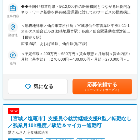
識やスキルを身につけ、現場で活躍いただける体制が整っていま
◆◆全国47都道府県・約12,000件の医療機関とつながる圧倒的な
す。具体的には半年間で独り立ちしてもらうために、入社時・50
ネットワーク基盤を保有/経営課題に対してのサービスの提案/完全
日目・150日目と3回に分けた研修プログラムを用意。人体のしく
仕事内容
週休2日制◆◆
みや製品知識を中心とし、座学と実技を交えた研修です。集合研
◆医薬品卸・医療業界で培った経験を「経営支援・コンサルティ
修の合間の期間は配属先でのOJTにてキャッチアップいただきま
＜勤務地詳細＞仙台事業所住所：宮城県仙台市青葉区中央2-11-1
ング型営業」へ昇華できるポジション
す。
オルタス仙台ビル2F勤務地最寄駅：各線／仙台駅受動喫煙対策：
◆単なる物売りではなく、薬局・医療機関の経営課題に真正面か
勤務地
屋内全面禁煙変更の範囲：会社の定める事業所（リモートワーク
【最寄り駅】
ら向き合い、地域医療を支える実感を得られる仕事
■長期就業できる環境：
含む）
広瀬通駅、あおば通駅、仙台駅(地下鉄)
■業務内容
・転勤：エリア内で発生する可能性あり ※全国転勤はございませ
医薬品を取り扱う薬局や医療機関に対し、当社の薬局経営サポー
ん
＜予定年収＞400万円～650万円＜賃金形態＞月給制＜賃金内訳＞
トシステムや各種支援サービスを提案いただきます。
・手当：住宅手当、家族手当、育英一時支援金など充実
月額（基本給）：270,000円～430,000円＜月給＞270,000円～
医療機関の経営には、診療・調剤以外にも「医薬品価格交渉」
給与
・年休128日
430,000円＜昇給有無＞有＜残業手当＞有＜給与補足＞※残業代は
「支払い業務」「在庫管理」「不動品処理」など多くの負担が存
別途支給します。給与詳細は前職給与を参照の上、相談し決定致
在します。そうした煩雑な業務を一括して支援し、経営の効率
■フクダコーリンの特徴・魅力：
します。■賞与：2回■昇給：1回賃金はあくまでも目安の金額であ
化・安定化を実現するのが当社のサービスです。
同社は「医療事故1/100 健康寿命100年への貢献」という理念に
り、選考を通じて上下する可能性があります。月給(月額)は固定手
応募依頼する
気になる
沿った製品ラインナップを持っており、医療従事者の不足が顕著
当を含めた表記です。
（エージェントサービス）
■営業スタイル
な地域医療や、医療に携わる方々が安心して患者様に向き合える
新規開拓もありますが、これまでの繋がりを活かした医薬品卸会
環境の提供に貢献できます。
社や紹介会社からの紹介も多くなっています。新規サービスをご
案内するため、対面での営業が多くなっています。（お客様希望
変更の範囲：会社の定める業務
NEW
でのオンライン商談も有り）
【宮城／塩竈市】支援員◇就労継続支援B型／転勤なし
経営状況をヒアリングし、最適な支援策を提案するため、医薬品
卸や医療業界で培った知見がそのまま強みとして活かせます。商
／残業月10h程度／駅近＆マイカー通勤可
材ありきではなく、「どうすればより良い薬局経営になるか」を
愛さんさん宅食株式会社
一緒に考える、コンサルティング要素の高い仕事です。