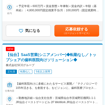
ル受動喫煙対策：屋内全面禁煙変更の範囲：会社の定める事業所
できる
＜予定年収＞600万円＜賃金形態＞年俸制＜賃金内訳＞年額（基
★決められたやり方ではなく、自ら考え挑戦できる環境です！
本給）：4,800,000円固定残業手当/月：100,000円（固定残業時間
★経験以上に、変化を楽しむ姿勢や事業への共感を重視していま
給与
40時間0分/月）超過した時間外労働の残業手当は追加支給＜月額
す！
＞500,000円（12分割）（一律手当を含む）＜昇給有無＞有＜残
業手当＞有＜給与補足＞※前職時を考慮しスキル、経験、能力に応
■業務概要：
じて決定■昇給：年1回（6月）賃金はあくまでも目安の金額であ
自社SaaSプロダクト「paylight X」の営業活動を通じ、歯科医院
応募依頼する
気になる
り、選考を通じて上下する可能性があります。月給(月額)は固定手
の経営改善と、その先にいる患者様の治療体験の変革を推進して
（エージェントサービス）
当を含めた表記です。
いただきます。
■業務詳細：
NEW
◎既存顧客への有償化アプローチ
・無償プランから有償プランへの切り替え提案
【仙台】SaaS営業(シニアメンバー)◆転勤なし／トッ
・顧客ニーズのヒアリングと経営課題の抽出
プシェアの歯科医院向けソリューション◆
・製品デモンストレーションと導入効果のプレゼンテーション
株式会社SCOグループ
・見積作成・契約手続き・導入後のフォローアップ
正社員
転勤なし
5名以上採用
◎新規開拓アプローチ
・事業拡大を見据えた、未契約医院への能動的なアプローチ
【歯科医院向けに多岐にわたるサービス展開／「テクノロジーで
◎学会活動や歯科医師会等への参加を通じた、中長期的なコネク
105年活きる、を創造する」をビジョンに、歯科医療プロセスの
仕事内容
ション形成
革新に取り組む会社／土日祝休・年休125日】
＜勤務地詳細＞仙台支社住所：宮城県仙台市宮城野区榴岡1-1-1
◎CRMシステムでの顧客管理 など
■おすすめポイント：
JR仙台イーストゲートビル 2F WeWork JR仙台イーストゲートビ
★正解のある環境ではなく、自ら正解をつくる環境です！