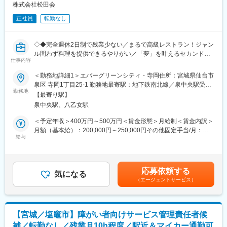
業務をこなしながら、
株式会社松田会
家族手当、住宅手当あり
徐々に覚えていただく予定になります。
正社員
転勤なし
■当社について：
■就業環境について：
当社は、臨床検査を軸とした事業を展開、「メディカル」と「サ
繁忙期と閑散期が明確に分かれているので、ワークライフバラン
イエンス」の融合による独自のスタイルで新たなビジネスモデル
◇◆完全週休2日制で残業少ない／まるで高級レストラン！ジャン
スを両立しながらはたらくことが可能です。
を確立し、広い視野を持って日本の医療の発展に貢献してきまし
ル問わず料理を提供できるやりがい／「夢」を叶えるセカンドラ
仕事内容
た。社名が表にでることはなかなかありませんが私たちのサービ
イフを彩る料理の提供する富裕層向け老人ホーム／安定企業で落
■当協会について：
スで皆さんの日常生活を支えています。
ち着いて働く～◆◇
＜勤務地詳細1＞エバーグリーンシティ・寺岡住所：宮城県仙台市
『お客様のニーズを迅速かつ的確に捉え、精度の高い検査技術を
＜主な事業内容＞
泉区 寺岡1丁目25-1 勤務地最寄駅：地下鉄南北線／泉中央駅受動
もって、みなさまに喜ばれ信頼される健診をお届けする』が我々
・臨床検査事業
■仕事の内容：
勤務地
喫煙対策：屋内全面禁煙＜勤務地詳細2＞エバーグリーンシティ・
のモットーです。
【最寄り駅】
・食の安全サポート（食品分析の受託サービス、施設管理）
◇当社が経営する高級老人ホーム「エバーグリンシティ」のレス
高森住所：宮城県仙台市泉区 高森2丁目1-47 勤務地最寄駅：地下
【健康日本２１】の基本方針をふまえ、みなさまの健康づくりや
泉中央駅、八乙女駅
・ドーピング検査（WADAから国内唯一認定を受けている機
トランにて調理師として勤務頂きます。
鉄南北線／泉中央駅受動喫煙対策：屋内全面禁煙
生涯にわたる健康管理のお手伝いをさせていただくために、みな
関） など
富裕層向けの高級老人ホームで、まるで高級レストランのような
＜予定年収＞400万円～500万円＜賃金形態＞月給制＜賃金内訳＞
さま一人一人に目を向けた細やかなサービスをご提供いたしま
環境でご活躍いただける方をお待ちしています。
月額（基本給）：200,000円～250,000円その他固定手当/月：
す。
変更の範囲：会社の定める業務
給与
2,000円＜月給＞202,000円～252,000円＜昇給有無＞有＜残業手
昭和６２年設立から長い間、宮城県に密着した検診事業を展開し
▼業務詳細：
当＞有＜給与補足＞■昇給：有（1,000円～4,000円 ※前年度実績）
ており、安定性が高く、退職金制度もございます。宮城県で長く
和洋問わず幅広いジャンルの料理を提供し、入居者様にホテルの
■賞与：年2回（4か月分 ※前年度実績）6・12月支給賃金はあくま
安定的に勤めたい方にもおすすめです。
ような食事体験を提供します。
でも目安の金額であり、選考を通じて上下する可能性がありま
応募依頼する
給食・病院食については、栄養士が1週間ごとのメニュー作成を行
気になる
す。月給(月額)は固定手当を含めた表記です。
変更の範囲：会社の定める業務
（エージェントサービス）
います。
コース料理については、お客様からのご要望に応じてご提供しま
す。
【宮城／塩竈市】障がい者向けサービス管理責任者候
■組織体制：
補／転勤なし／残業月10h程度／駅近＆マイカー通勤可