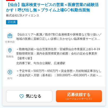
15：10～ C病院訪問→D病院訪問
【仙台】臨床検査サービスの営業＜医療営業の経験活
18：00～ Eクリニックで商談
18：30～ 自宅へ直帰
かす！呼び出し無＞プライム上場G◇転勤当面無
■キャリアパス：
株式会社LSIメディエンス
将来的には、リーダーシップを発揮し、チームを牽引する役割を
正社員
担っていただくことも期待しています。
■キャリアの幅広さ：
同社では自由公募制度がありご自身が希望される事業部・職種に
【仙台エリアへ配属／既存7割◎血液検査や尿検査など取り扱い／
チャレンジが可能です。
地域の医療に貢献◎正しい診察に欠かせない臨床検査サービスを
また、開催期間は不定期となりますがグループ企業を横断した公
仕事内容
提案】
募もあり積極的に制度活用されております。
■職務内容：
■業界未経験でも安心
＜勤務地詳細＞仙台営業所住所：宮城県仙台市青葉区上杉1-8-19
医療機関へ訪問し、臨床検査（血液検査や尿検査など）受託サー
入社後1週間のオリエンテーションを実施し、その後は支店の営業
受動喫煙対策：屋内全面禁煙変更の範囲：会社の定める事業所
ビスの提案をお任せします。
勤務地
メンバーに同行していただきます。
【最寄り駅】
また、定期的に製品の勉強会も実施し、知識のアップデートが可
北四番丁駅、勾当台公園駅、広瀬通駅
＜当社の臨床検査受託サービスについて＞
能です。
医療機関が、正確で迅速な“診断”を行うための第一歩となるのが、
過去入社者には、アパレル業界の法人営業・リハビリ関連の営業
＜予定年収＞500万円～650万円＜賃金形態＞月給制補足事項なし
尿検査や血液検査、病理検査などの「臨床検査」です。「病院内
経験者などがおり、業界未経験でもしっかりご活躍いただける環
＜賃金内訳＞月額（基本給）：300,000円～400,000円＜月給＞
では検査業務ができない」「高度な検査業務を依頼したい」な
給与
境です。
300,000円～400,000円＜昇給有無＞有＜残業手当＞有＜給与補足
ど、各医療機関のニーズに合わせて、当社では、臨床検査の受託
■事業概要：
＞条件面はご経験スキル等から総合的に検討させていただきま
を行っています。
コニカミノルタジャパンは、コニカミノルタグループの中核事業
す。■賞与：年2回（7月、12月）賃金はあくまでも目安の金額で
当社のサービスは、病気の予防や早期発見、治療に貢献しており
である情報機器、医療機器、産業用計測機器などの販売・サービ
あり、選考を通じて上下する可能性があります。月給(月額)は固定
応募依頼する
ます。
気になる
ス提供を行う日本国内の事業会社です。オフィスや医療など様々
手当を含めた表記です。
（エージェントサービス）
なお客様との接点を担いデジタルイメージング（画像・データ）
＜具体的な業務内容＞
の技術やノウハウを活用した製品・サービスを展開。欧米シェア