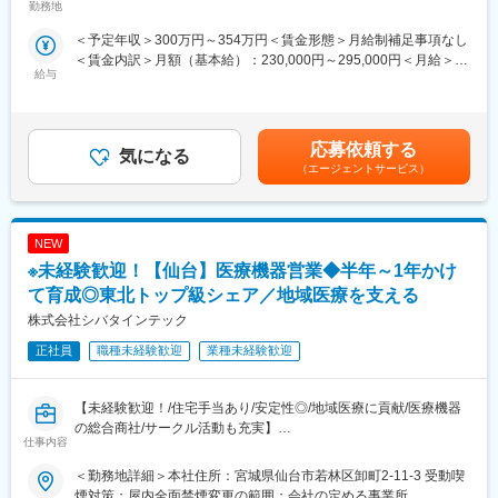
・自身の成功事例や営業手法を汎用的なナレッジとして型化
勤務地
定める事業所
・組織全体の成約率向上や若手メンバーの育成を通じた営業組織
■本職種のポイント♪
＜予定年収＞300万円～354万円＜賃金形態＞月給制補足事項なし
の強化
◎完全未経験から活躍可能
＜賃金内訳＞月額（基本給）：230,000円～295,000円＜月給＞
多くの社員が未経験からのスタートです。座学研修や配属後研修
給与
230,000円～295,000円＜昇給有無＞有＜残業手当＞有＜給与補足
◎CRMシステムでの顧客管理 など
が充実しているからこそ未経験からでもご活躍可能です
＞※給与詳細は経験・能力・前職給与等を踏まえ、面接を通して当
◎働きやすい職場環境
社規定に基づき決定します。・昇給年2回（5月・11月）・賞与年
■組織体制：
社員の90%以上が女性社員のため育休産休制度は勿論、社風とし
2回 （7月・12月）賃金はあくまでも目安の金額であり、選考を通
営業メンバー：20名
てもワークライフバランスを重視できる環境です。
応募依頼する
気になる
じて上下する可能性があります。月給(月額)は固定手当を含めた表
カスタマーサクセス・サポート：10名
◎残業0時間を実現
（エージェントサービス）
記です。
完全予約制のため定時に帰宅いただくことが出来ます。
■企業魅力：
★テクノロジーの力で歯科医療の課題解決に挑む成長企業です。
■業務内容：
「テクノロジーで『105年活きる』を創造する」というビジョン
NEW
（1）お客様へのカウンセリング
のもと、歯科医療の未来を変えるサービスを展開しています。
現在や将来の髪に対する不安や疑問を伺い、おひとりおひとりの
※未経験歓迎！【仙台】医療機器営業◆半年～1年かけ
状態に有効な当社商品をプランニングしてご提案します。
て育成◎東北トップ級シェア／地域医療を支える
★AIやSaaSを活用し、歯科医院の業務改革を推進しています。
（2）ヘアケアの実施
株式会社シバタインテック
新サービス「paylight X」を通じて、予約・決済・コミュニケーシ
カウンセリングやシャンプーやマッサージ等の発毛・育毛ケア技
ョンなど医院運営全体の効率化を支援しています。
術を行います。
正社員
職種未経験歓迎
業種未経験歓迎
★変化を楽しみ、挑戦を歓迎するカルチャーがあります。
■入社後：
急成長フェーズならではのスピード感があり、年齢や役職に関係
1週間：
【未経験歓迎！/住宅手当あり/安定性◎/地域医療に貢献/医療機器
なく主体的な提案やチャレンジが歓迎される環境です。
・座学研修を実施
の総合商社/サークル活動も充実】
仕事内容
・サロン業務の流れ等を学習
変更の範囲：会社の定める業務
～数か月（目安：3か月）：
■業務概要：
＜勤務地詳細＞本社住所：宮城県仙台市若林区卸町2-11-3 受動喫
入社される方のほとんどが未経験からの就業です。丁寧に研修を
東北地方にて医療用品の販売を行っている同社にて、医療機関の
煙対策：屋内全面禁煙変更の範囲：会社の定める事業所