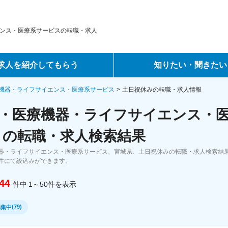
ンス・医療系サービスの転職・求人
求人を紹介してもらう
知りたい・聞きたい
ントサービス
転職ノウハウ
機器・ライフサイエンス・医療系サービス
土日祝休みの転職・求人情報
・医療機器・ライフサイエンス・
サービス
データで見る転職
 の転職・求人検索結果
ーエージェントサービス
コラム・インタビュー
器・ライフサイエンス・医療系サービス、宮城県、土日祝休みの転職・求人検索結
件にて絞込みができます。
転職Q&A
44
件中
1～50
件
を表示
(
79
)
募集中