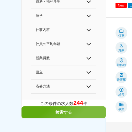
待遇・福利厚生
New
語学
仕事内容
仕事
社員の平均年齢
対象
従業員数
勤務地
設立
最寄駅
応募方法
給与
244
この条件の求人数
件
事業
検索する