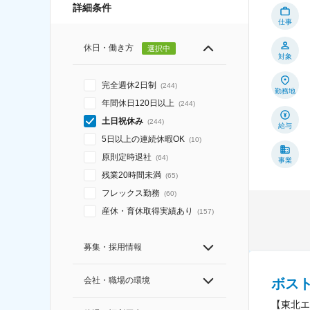
詳細条件
仕事
休日・働き方
選択中
対象
完全週休2日制
(
244
)
勤務地
年間休日120日以上
(
244
)
土日祝休み
(
244
)
給与
5日以上の連続休暇OK
(
10
)
原則定時退社
(
64
)
事業
残業20時間未満
(
65
)
フレックス勤務
(
60
)
産休・育休取得実績あり
(
157
)
募集・採用情報
会社・職場の環境
ボス
【東北エ