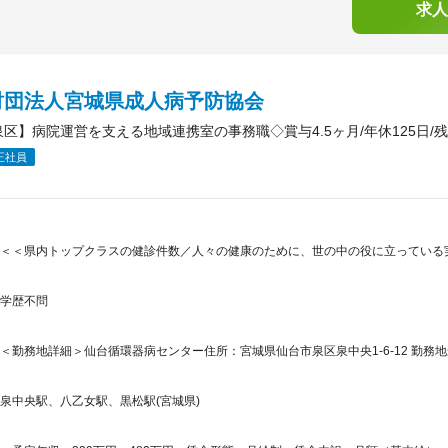
求人
財団法人宮城県成人病予防協会
泉区】病院運営を支える地域連携室の事務職◇賞与4.5ヶ月/年休125日/
正社員
＜＜県内トップクラスの健診件数／人々の健康のために、世の中の役に立っている実
学歴不問
＜勤務地詳細＞仙台循環器病センター住所：宮城県仙台市泉区泉中央1-6-12 勤務地
泉中央駅、八乙女駅、黒松駅(宮城県)