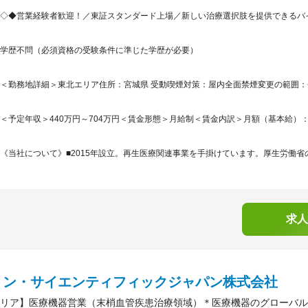
◇◆営業経験者歓迎！／東証スタンダード上場／新しい治療選択肢を提供できるバイ
学歴不問（必須資格の受験条件に準じた学歴が必要）
＜勤務地詳細＞東北エリア住所：宮城県 受動喫煙対策：屋内全面禁煙変更の範囲
＜予定年収＞440万円～704万円＜賃金形態＞月給制＜賃金内訳＞月額（基本給）：255,0
《当社について》■2015年設立。再生医療関連事業を手掛けています。厚生労働省の
求人
トン・サイエンティフィックジャパン株式会社
リア】医療機器営業（末梢血管疾患治療領域）＊医療機器のグローバル