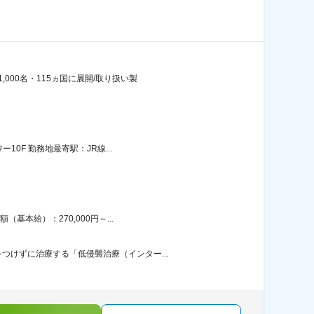
000名・115ヵ国に展開/取り扱い製
0F 勤務地最寄駅：JR線...
本給）：270,000円～...
けずに治療する「低侵襲治療（インター...