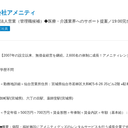
会社アメニティ
法人営業（管理職候補）◆医療・介護業界へのサポート提案／19:00
正社員
【2007年の設立以来、無借金経営を継続。2,600名の体制に成長！アメニティレ
学歴不問
＜勤務地詳細＞仙台営業所住所：宮城県仙台市若林区大和町5-6-26 JSビル2階 ※駐
卸町駅(宮城県)、六丁の目駅、薬師堂駅(宮城県)
＜予定年収＞500万円～700万円＜賃金形態＞年俸制＜賃金内訳＞年額（基本給）：3,696,
■概要：病院・福祉施設にアメニティグッズのレンタルサービスを行う成長企業です。2