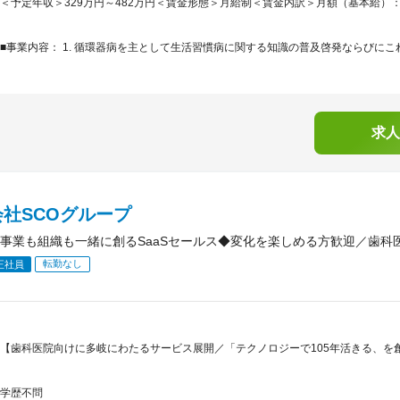
＜予定年収＞329万円～482万円＜賃金形態＞月給制＜賃金内訳＞月額（基本給）：169,3
■事業内容： 1. 循環器病を主として生活習慣病に関する知識の普及啓発ならびにこれ
求人
社SCOグループ
事業も組織も一緒に創るSaaSセールス◆変化を楽しめる方歓迎／歯科
転勤なし
正社員
【歯科医院向けに多岐にわたるサービス展開／「テクノロジーで105年活きる、を
学歴不問