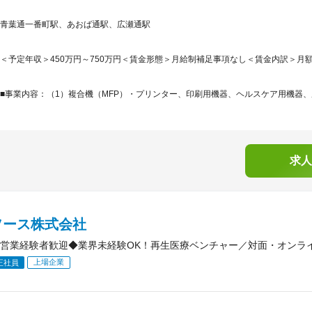
青葉通一番町駅、あおば通駅、広瀬通駅
＜予定年収＞450万円～750万円＜賃金形態＞月給制補足事項なし＜賃金内訳＞月額（基本
■事業内容：（1）複合機（MFP）・プリンター、印刷用機器、ヘルスケア用機器、産
求人
ソース株式会社
営業経験者歓迎◆業界未経験OK！再生医療ベンチャー／対面・オンラ
上場企業
正社員