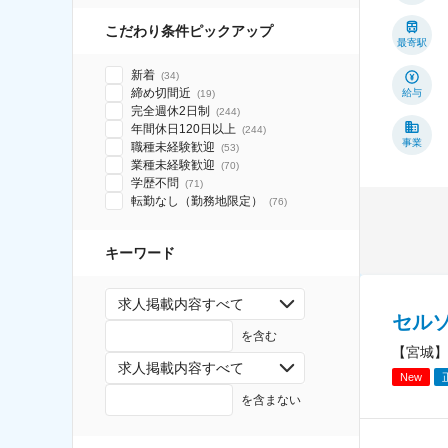
こだわり条件ピックアップ
最寄駅
新着
(
34
)
締め切間近
給与
(
19
)
完全週休2日制
(
244
)
年間休日120日以上
(
244
)
事業
職種未経験歓迎
(
53
)
業種未経験歓迎
(
70
)
学歴不問
(
71
)
転勤なし（勤務地限定）
(
76
)
キーワード
求人掲載内容すべて
セル
を含む
【宮城】
求人掲載内容すべて
New
を含まない