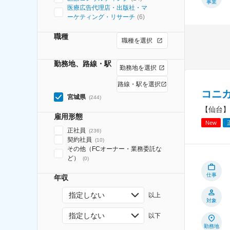
事業
医療広告代理店・出版社・マ
ーケティング・リサーチ
(
6
)
職種
職種を選択
勤務地、路線・駅
勤務地を選択
路線・駅を選択
コニ
宮城県
(
244
)
【仙台】
雇用形態
New
正社員
(
236
)
契約社員
(
10
)
その他（FCオーナー・業務委託な
ど）
(
0
)
仕事
年収
指定しない
以上
対象
指定しない
以下
勤務地