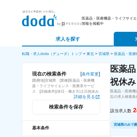
医薬品・医療機器・ライフサイエ
情報を掲載中
求人を探す
詳細条件から探す
エージェ
転職・求人doda（デューダ）トップ
東北
宮城県
医薬品・医療
医薬品
新着求人から探す
スカウト
[
]
現在の検索条件
条件変更
祝休み
[勤務地]宮城県 [業種]医薬品・医療機
求人特集から探す
パートナ
器・ライフサイエンス・医療系サービ
医薬品・医療機
ス [詳細条件](休日・働き方)土日祝休み
詳細を見る
左の求人検索条
検索条件を保存
2
該当求人数
宮城県のみで
基本条件