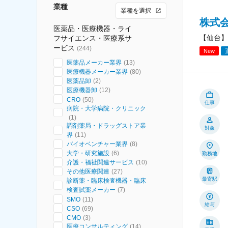
業種
業種を選択
株式
医薬品・医療機器・ライ
【仙台】
フサイエンス・医療系サ
ービス
(
244
)
New
医薬品メーカー業界
(
13
)
医療機器メーカー業界
(
80
)
医薬品卸
(
2
)
医療機器卸
(
12
)
CRO
(
50
)
仕事
病院・大学病院・クリニック
(
1
)
調剤薬局・ドラッグストア業
対象
界
(
11
)
バイオベンチャー業界
(
8
)
大学・研究施設
(
6
)
勤務地
介護・福祉関連サービス
(
10
)
その他医療関連
(
27
)
最寄駅
診断薬・臨床検査機器・臨床
検査試薬メーカー
(
7
)
SMO
(
11
)
給与
CSO
(
69
)
CMO
(
3
)
医療コンサルティング
(
14
)