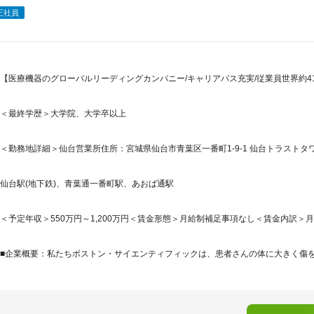
正社員
【医療機器のグローバルリーディングカンパニー/キャリアパス充実/従業員世界約41,
＜最終学歴＞大学院、大学卒以上
＜勤務地詳細＞仙台営業所住所：宮城県仙台市青葉区一番町1-9-1 仙台トラストタワー1
仙台駅(地下鉄)、青葉通一番町駅、あおば通駅
＜予定年収＞550万円～1,200万円＜賃金形態＞月給制補足事項なし＜賃金内訳＞月額（基
■企業概要：私たちボストン・サイエンティフィックは、患者さんの体に大きく傷をつ