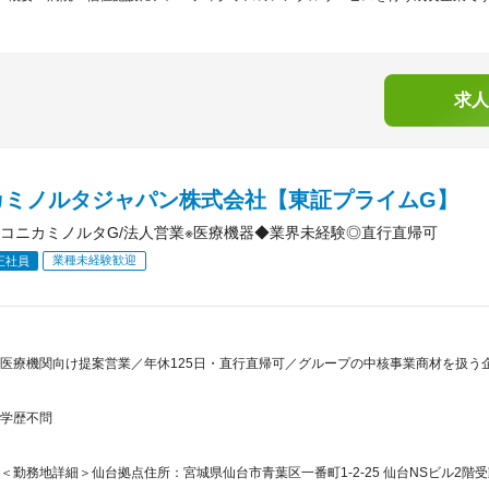
求人
カミノルタジャパン株式会社【東証プライムG】
コニカミノルタG/法人営業※医療機器◆業界未経験◎直行直帰可
業種未経験歓迎
正社員
医療機関向け提案営業／年休125日・直行直帰可／グループの中核事業商材を扱う企
学歴不問
＜勤務地詳細＞仙台拠点住所：宮城県仙台市青葉区一番町1-2-25 仙台NSビル2階受