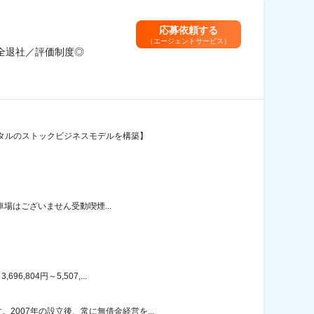
応募依頼する
（エージェントサービス）
完全退社／評価制度◎
ンタルのストックビジネスモデルを構築】
車場はございません受動喫煙...
804円～5,507,...
007年の設立後、常に無借金経営を...