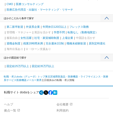
CMO
医療コンサルティング
医療広告代理店・出版社・マーケティング・リサーチ
ほかのこだわり条件で探す
第二新卒歓迎
外資系企業
年間休日120日以上
フレックス勤務
管理職・マネジャー
英語を活かす
学歴不問
転勤なし（勤務地限定）
服装自由
女性活躍
社宅・家賃補助制度
上場企業
中国語を活かす
退職金制度
残業20時間未満
完全週休2日制
職種未経験歓迎
原則定時退社
海外出張あり
U・Iターン支援あり
ほかの固定給で探す
固定給25万円以上
固定給35万円以上
転職・求人doda（デューダ）トップ
東北
宮城県
医薬品・医療機器・ライフサイエンス・医療
系サービス
医療機器メーカー業界
土日祝休みの転職・求人情報
転職サイト dodaをシェア
ヘルプ
会社概要
拠点一覧
利用規約