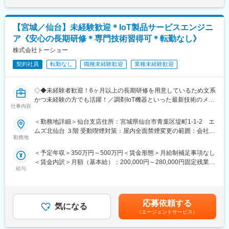
医療機器、医療画像処理機器、医療画像ネットワークシステムの
新し、日本の骨折治療にイノベーションを起こしました。
設置および医療機関への保守サポートを担当する業務です。主に
その“現場に寄り添う精神”は今も変わらず、助け合いの文化と患者
医用画像処理機器、医用画像ネットワークシステムの定期点検、
さんへの真摯な姿勢が根付いた会社です。
【宮城／仙台】未経験歓迎＊IoT製品サービスエンジニ
トラブルシューティング等の技術サポートを行います。
ア《安心の長期研修＊専門技術習得可＊転勤なし》
■研修制度
変更の範囲：会社の定める業務
入社後は、小田原の研修センターにて、機械の解体・組み立てな
株式会社トーショー
どの基礎技術を学び、先輩社員とのOJTを通じて、現場での実務
契約社員
転勤なし
職種未経験歓迎
業種未経験歓迎
に慣れていただきます。上記のとおり実機を用いたトレーニング
などから必要なスキルを段階的に習得できますので、未経験の方
でもキャッチアップいただける環境です！
◇◆未経験者歓迎！6ヶ月以上の長期研修を用意しているため文系
※その他年間研修カリキュラムがあり、成熟度に応じて参加可能
かつ未経験の方でも活躍！／調剤IoT機器といった最新技術のメン
■働き方魅力
仕事内容
テナンスが可能！／原則転勤は無いため特定エリアで就業された
フレックス制度や午前・午後の半休制度もあるため柔軟な働き方
い方も歓迎！社会貢献性の高い仕事◆◇
＜勤務地詳細＞仙台支店住所：宮城県仙台市青葉区堤町1-1-2 エ
が可能です。さらに、担当エリアが狭いため、各担当の負担を軽
ムズ北仙台 ３階 受動喫煙対策：屋内全面禁煙変更の範囲：会社の
減し、バランスの取れたワークライフを実現できます。休日・夜
【はじめに】
勤務地
定める事業所（リモートワーク含む）
間の問い合わせはコールセンター対応であり、メリハリをつけて
当ポジションはフィールドエンジニアと言われる、自社製品を購
働くことが可能です。（当番制あり）
＜予定年収＞350万円～500万円＜賃金形態＞月給制補足事項なし
入されたお客様先へ出向き、機械やシステムのメンテナンスを行
■待遇・手当
＜賃金内訳＞月額（基本給）：200,000円～280,000円固定残業手
う技術職となります。
平均年収907万円の平均年収を誇り、住宅手当・家族手当・借り
給与
当/月：40,000円～70,000円（固定残業時間33時間0分/月）超過し
メンテナンススキルの市場価値は上昇の一途を辿っており、同社
上げ社宅等と手当がかなり充実しております。
た時間外労働の残業手当は追加支給＜月給＞240,000円～350,000
で得られるスキルも例外ではありません。完全未経験から市場価
■キャリア
円（一律手当を含む）＜昇給有無＞有＜残業手当＞有＜給与補足
値を高める事ができる貴重な求人となります。
富士フイルムGの育成制度「＋STORY」で成長をサポート。ジョ
＞※給与詳細は、年齢・スキルを考慮し決定します。■昇給：年1
応募依頼する
ブローテーションや研修でキャリアの幅を広げられます。
気になる
回■賞与：年2回年収420万円／30歳 経験5年年収500万円／32歳
【業務内容】
（エージェントサービス）
HP：https://fms-careers.fujifilm.com/environment/training/
経験7年賃金はあくまでも目安の金額であり、選考を通じて上下す
同社のフィールドエンジニアとして主力製品である「全自動調剤
る可能性があります。月給(月額)は固定手当を含めた表記です。
分包機」や「リアルタイム薬品管理装置」といった調剤IoT機器の