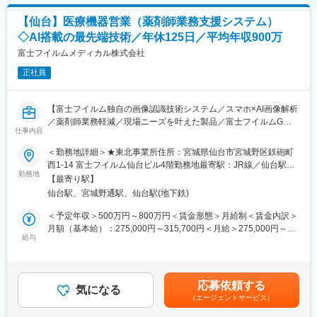
す。
変更の範囲：会社の定める業務
・製品単価：数十万円～数百万円
【仙台】医療機器営業（薬剤師業務支援システム）
・競合優位性：フクダ電子とオムロンヘルスケアの両社の商品を
◇AI搭載の最先端技術／年休125日／平均年収900万
販売できるのは当社のみです。血圧計、体温計のデータを飛ば
し、病院の電子カルテに表示するなど、これまでにない画期的な
富士フイルムメディカル株式会社
提案をする事ができます。
正社員
■研修：
業界経験をお持ちでなくても、研修やOJTを通じて医療業界の知
【富士フイルム独自の画像認識技術システム／スマホ×AI画像解析
識やスキルを身につけ、現場で活躍いただける体制が整っていま
／薬剤師業務軽減／現場ニーズを叶えた製品／富士フイルムGの
す。具体的には半年間で独り立ちしてもらうために、入社時・50
仕事内容
中核企業／医療システム業界No.1／安定して働ける環境／年間休
日目・150日目と3回に分けた研修プログラムを用意。人体のしく
日125日／手当・福利厚生充実】
＜勤務地詳細＞★東北事業所住所：宮城県仙台市宮城野区鉄砲町
みや製品知識を中心とし、座学と実技を交えた研修です。集合研
西1-14 富士フイルム仙台ビル4階勤務地最寄駅：JR線／仙台駅受
修の合間の期間は配属先でのOJTにてキャッチアップいただきま
■業務内容：
勤務地
動喫煙対策：屋内全面禁煙変更の範囲：会社の定める事業所（リ
す。
【最寄り駅】
富士フイルムの画像処理技術を活かした調剤監査業務支援システ
モートワーク含む）
仙台駅、宮城野通駅、仙台駅(地下鉄)
ムのセールスを担当いただきます。
■長期就業できる環境：
訪問先は保険調剤薬局、病院薬剤部の薬剤師・オーナー・院長・
＜予定年収＞500万円～800万円＜賃金形態＞月給制＜賃金内訳＞
・転勤：エリア内で発生する可能性あり ※全国転勤はございませ
事務長などです。その他にも代理店に対しても営業活動を行いま
月額（基本給）：275,000円～315,700円＜月給＞275,000円～
ん
す。
給与
315,700円＜昇給有無＞有＜残業手当＞有＜給与補足＞年収例：
・手当：住宅手当、家族手当、育英一時支援金など充実
日々の活動では、販売だけではなく、医療施設へのヒアリング・
■28歳/520万円(入社3年・経験6年、手当含)：月給32万円■30
・年休128日
マーケティング活動や導入後の定期サポートなど幅広く担当いた
歳/650万円(入社6年・経験10年、手当含)：月給33万円■35歳/750
だきます。
万円(入社8年・経験11年、手当含)：月給37万円賃金はあくまでも
■フクダコーリンの特徴・魅力：
応募依頼する
気になる
目安の金額であり、選考を通じて上下する可能性があります。月
同社は「医療事故1/100 健康寿命100年への貢献」という理念に
（エージェントサービス）
■担当製品
給(月額)は固定手当を含めた表記です。
沿った製品ラインナップを持っており、医療従事者の不足が顕著
◇一包化監査支援システム PROOFIT1DⅡ