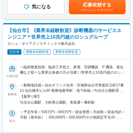
ポートいただきます。
いません■昇給：有賃金はあくまでも目安の金額であり、選考を通
応募依頼する
総合職採用の風土が強く様々なキャリアパスがあります。離職率
気になる
じて上下する可能性があります。月給(月額)は固定手当を含めた表
（エージェントサービス）
も非常に低く、富士フイルムグループ基準の充実した福利厚生や
■新規営業（4～5割）：
記です。
各種手当など長期的に活躍・就業できる環境が整っています。
《新規開業支援》
開業を予定している医師に対し、医療機器メーカーやコンサルタ
■当社の概要：
ントと協力して、開業の支援をします。集患シュミレーションで
【仙台市】《業界未経験歓迎》診断機器のサービスエ
同社は医療業界の中でITシステムのリーディングカンパニーで
ある診療圏の分析、収益予測のノウハウがあり、付加価値の高い
ンジニア＊世界売上10兆円超のロシュグループ
す。医療業界のIT化が至上命題の中、10年前よりいち早く社内の
提案型の営業を目指します。
改革を進めてきました。結果、医療向けシステムが全売上の4割以
ロシュ・ダイアグノスティックス株式会社
上を占めるまでに事業を拡大しました。
《既設新規先》
正社員
職種未経験歓迎
業種未経験歓迎
すでに開業している医療機関等との取引を開拓します。リースや
変更の範囲：会社の定める業務
分割払いでの取引を提案し、医療機器の円滑な導入や、省エネ設
備の導入など施設運営の効率化をサポートする等、幅広い提案に
＜臨床検査技師、臨床工学技士、家電、空調機器、IT 機器、複合
より取引の獲得を目指します。
機など様々な業界出身者の方が活躍！/世界売上10兆円超のロシュ
仕事内容
グループ/PCR検査を開発したメーカー/キャリア入社6割/月平均残
【当社のリースについて】
業20時間/夜間呼び出しほとんどなし/直行直属/研修体制充実＞
＜勤務地詳細＞仙台オフィス住所：宮城県仙台市青葉区立町27番
医療機器を中心に必需品を4～5年の期間でリース契約（貸出）を
21 仙台橋本ビル6F 勤務地最寄駅：地下鉄線／勾当台公園駅受動
行います。
■求人概要：
勤務地
喫煙対策：屋内全面禁煙変更の範囲：会社の定める事業所（リモ
取引先の医療機器メーカーや金融機関と連携し、医療機関向けの
【最寄り駅】
フィールドサービスエンジニア職として、当社製品の新規据付、
ートワーク含む）
リースサービスを提供しています。扱うリース商品は、医療機器
勾当台公園駅、大町西公園駅、青葉通一番町駅
保守点検をお任せいたします。コロナ禍以降、医療や検査の意義
（MRIや手術用機器など）メインとするほか、開業の際の資金や
が更に高まりニーズが増加する中での増員採用となります。社会
＜予定年収＞500万円～900万円＜賃金形態＞月給制＜賃金内訳＞
物件などです。
貢献、顧客への価値向上意識が高く、自身の専門性を高めたい方
月額（基本給）：300,000円～500,000円その他固定手当/月：
にはおすすめのポジションです。
給与
22,000円固定残業手当/月：51,936円～70,000円（固定残業時間
【当社の強み】
20時間0分/月）超過した時間外労働の残業手当は追加支給＜月給
当社は医療機器だけではなく、不動産リースや銀行・金融リー
■業務内容：