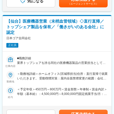
ス、事業コンサルティングなど、クリニックの開業支援や経営に
気になる
金額であり、選考を通じて上下する可能性があります。月給(月額)
・大学病院などに所属する医師に対して、実際の症例をベースに
（エージェントサービス）
対して幅広く提案ができるため、当社で完結させることが可能で
は固定手当を含めた表記です。
した適切な情報提供・適正使用の推進
す。
・医療機関との賃貸借契約の契約締結と与信管理
・医療機器に対して使用成績調査等のPMS業務
【研修体制】
【仙台】医療機器営業（末梢血管領域）◇直行直帰／
・治療開始時における機器の手配、医療機関や社内各部署との調
配属店で2ヶ月の研修があり、リースや医療業界の基礎知識、OJT
整
トップシェア製品を保有／「働きがいのある会社」に
での外訪・事務処理を習得いただきます。
認定
＜営業スタイル＞
【おすすめポイント】
日本ゴア合同会社
主に大学病院や基幹病院の医師や医療従事者に対して、実際の症
■やりがい・貢献性◎
例と治療方針を確認しながら製品の情報提供と患者状態に合わせ
正社員
医療機関にとって、施設運営に関わる機器や物品などは金額が大
た提案活動を行います。また製品の処方時には施設との契約締結
きく経営にも大きな影響を与えます。当社のリース提案を通じ
を行います。
て、事業計画や病院経営の改善にも繋がるため、貢献性が高いで
※宿泊を伴う国内出張あり。日本全国の大学病院・基幹病院および
■職務詳細
す。
学会等への出張があります。
業界トップシェアを誇る同社の医療機器製品の営業担当として以
■充実した福利厚生◎
仕事内容
下業務をお任せします。
社宅制度や各種手当、持株会、毎年3万円分ポイント付与（旅行等
■担当製品：
・医療機器製品の販売活動及びエリアマーケティング活動
に利用可）など、嬉しい福利厚生制度がございます。
＜勤務地詳細＞ホームオフィス(宮城県担当)住所：直行直帰で就業
担当製品である「オプチューン（Optune）」は、特定の悪性腫瘍
・臨床現場での安全使用のための技術サポート（手術立ち合いあ
いただきます。 受動喫煙対策：屋内全面禁煙変更の範囲：会社の
（脳腫瘍の膠芽腫や非小細胞肺がんなどの固形癌）の細胞分裂
り）
勤務地
定める事業所（リモートワーク含む）
を、体に発生させた特殊な電場で阻害する在宅用の医療機器で
・製品の適正使用に必要となる文献資料・製品関連情報などの的
＜予定年収＞450万円～800万円＜賃金形態＞年俸制＜賃金内訳＞
す。セラミック製の電極パッド（アレイ）を身体に貼り、持ち運
確かつ迅速な提供による医療現場サポート
年額（基本給）：4,500,000円～8,000,000円固定残業手当/月：
び可能な本体から交流電場を送り続けることで腫瘍の増殖を抑え
・プロジェクトメンバーとの協力による担当エリア販売戦略策
給与
40,000円～53,000円（固定残業時間12時間0分/月）超過した時間
ます。
定・実践
外労働の残業手当は追加支給＜月額＞415,000円～719,666円（12
同製品による治療は投薬治療や放射線治療と異なり、全身性の副
・顧客(大学病院、一般病院、代理店)や市場の的確な把握による販
分割）（一律手当を含む）＜昇給有無＞有＜残業手当＞有賃金は
作用が少ないことが特徴で、5年生存率10%と言われる膠芽腫に対
売戦略策定・実践
あくまでも目安の金額であり、選考を通じて上下する可能性があ
して一定の有用性が実証されています。
・製品・臨床に関する高度な専門知識の習得