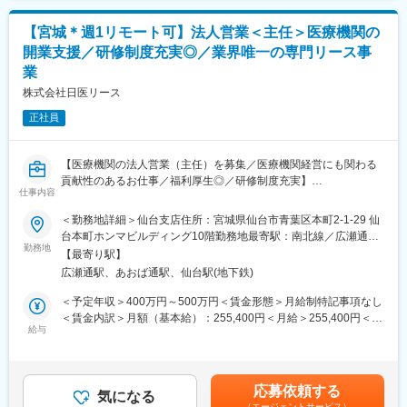
変更の範囲：会社の定める業務
メンテナンスを行います。
【宮城＊週1リモート可】法人営業＜主任＞医療機関の
【業務詳細】
開業支援／研修制度充実◎／業界唯一の専門リース事
（1）メンテナンス契約を締結していただいているお客様に定期的
業
に伺って機械の状態を確認調整する業務
株式会社日医リース
（2）メンテナンス契約の有無に関わらず全ての機械トラブルに対
する緊急対応
正社員
（3）新しい機械を導入する際の導入設置作業
（4）メンテナンスに関する書類作成（保守契約更新、修理履歴・
機器状態報告書など）
【医療機関の法人営業（主任）を募集／医療機関経営にも関わる
貢献性のあるお仕事／福利厚生◎／研修制度充実】
仕事内容
【ポジションの魅力】
・長期間の研修を用意しているため職種未経験＆技術的な知識が
【はじめに】
＜勤務地詳細＞仙台支店住所：宮城県仙台市青葉区本町2-1-29 仙
全く無い方でも立ち上りが可能となっております。
今回は部署の増員を目的に、法人営業担当を募集します。医療機
台本町ホンマビルディング10階勤務地最寄駅：南北線／広瀬通駅
・業界トップクラスのIoT製品や医療システムに触れる事が可能で
関や開業をお考えの医師などに対して、リース商品の提案をメイ
勤務地
受動喫煙対策：屋内全面禁煙
【最寄り駅】
す。また、製品知識だけでなくメンテナンススキルも習得可能な
ンでお任せします。
広瀬通駅、あおば通駅、仙台駅(地下鉄)
ため市場価値向上が可能です。
・正社員登用は前提の採用です。就業態度に問題がなければ原則
【当社のリースについて】
＜予定年収＞400万円～500万円＜賃金形態＞月給制特記事項なし
登用となり、業界トップクラスシェアを誇る優良企業の正社員と
医療機器を中心に必需品を4～5年の期間でリース契約（貸出）を
＜賃金内訳＞月額（基本給）：255,400円＜月給＞255,400円＜昇
して安定就業が可能です。（登用率98%、試験ノルマなし）
行います。
給与
給有無＞有＜残業手当＞有＜給与補足＞※スキル・経験に応じて検
取引先の医療機器メーカーや金融機関と連携し、医療機関向けの
討いたします。■借り上げ社宅制度有り（条件に合致された方は一
【同社の魅力】
リースサービスを提供しています。扱うリース商品は、医療機器
部の家賃負担で借り上げ社宅を利用）※会社負担金額は上記年収に
◆医療業界に貢献：
（MRIや手術用機器など）メインとするほか、開業の際の資金や
は含まれていません■昇給：有賃金はあくまでも目安の金額であ
応募依頼する
最新のIoT技術に注力しており、これまで人の手でアナログに行わ
物件などです。
気になる
り、選考を通じて上下する可能性があります。月給(月額)は固定手
（エージェントサービス）