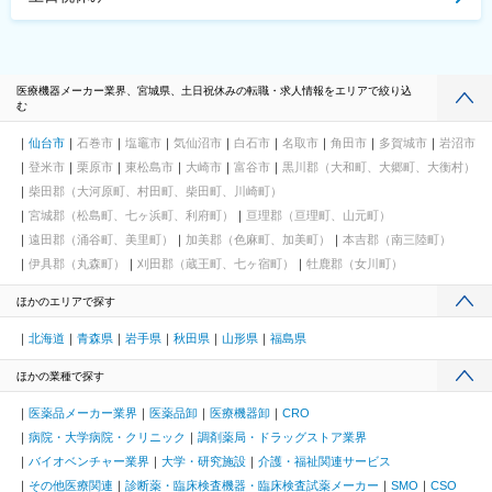
医療機器メーカー業界、宮城県、土日祝休みの転職・求人情報をエリアで絞り込
む
仙台市
石巻市
塩竈市
気仙沼市
白石市
名取市
角田市
多賀城市
岩沼市
登米市
栗原市
東松島市
大崎市
富谷市
黒川郡（大和町、大郷町、大衡村）
柴田郡（大河原町、村田町、柴田町、川崎町）
宮城郡（松島町、七ヶ浜町、利府町）
亘理郡（亘理町、山元町）
遠田郡（涌谷町、美里町）
加美郡（色麻町、加美町）
本吉郡（南三陸町）
伊具郡（丸森町）
刈田郡（蔵王町、七ヶ宿町）
牡鹿郡（女川町）
ほかのエリアで探す
北海道
青森県
岩手県
秋田県
山形県
福島県
ほかの業種で探す
医薬品メーカー業界
医薬品卸
医療機器卸
CRO
病院・大学病院・クリニック
調剤薬局・ドラッグストア業界
バイオベンチャー業界
大学・研究施設
介護・福祉関連サービス
その他医療関連
診断薬・臨床検査機器・臨床検査試薬メーカー
SMO
CSO