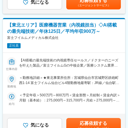
応募依頼する
気になる
ります。月給(月額)は固定手当を含めた表記です。
※2017年に保険収載が開始され、現在は膠芽腫（脳腫瘍）／切除
（エージェントサービス）
不能な進行・再発の非小細胞肺癌（NSCLC）に対して適応があり
■担当製品：
ます。
大きく2つの製品を担当していただきます。
（1）末梢血管用ステントグラフト：人工血管と金属のバネを組み
■入社後の流れ：
【東北エリア】医療機器営業（内視鏡担当）◇AI搭載
合わせたデバイスでカテーテルを用いて治療を行う医療機器にな
東京での2～3週間（予定）の研修を終えた後、現場でのOJT研修
ります。
の最先端技術／年休125日／平均年収900万～
となります。これまでMRの方に多くご入社頂いており、ミドル・
（2）スーチャー（縫合糸）：手術で使用される縫合糸になりま
富士フイルムメディカル株式会社
シニア問わずご活躍いただいています。
す。
正社員
変更の範囲：会社の定める業務
■担当エリア/働き方：
・大学病院や基幹病院を中心にチームで東北6県を担当していま
【AI搭載の最先端技術の内視鏡専任セールス／ドクターのニーズ
す。車での移動がメインとなります。
を叶えた製品／富士フイルムGの中核企業／医療システム業界
・ご自宅拠点で直行直帰が可能です。ただし、研修、社内の打ち
仕事内容
No.1／安定して働ける環境／年間休日125日／手当・福利厚生充
合わせ、イベント等で出社が発生する可能性はございます。
実】
・社用車を支給予定です。
＜勤務地詳細＞★東北事業所住所：宮城県仙台市宮城野区鉄砲町
・土日夜間の緊急対応は月1-2回程度
西1-14 富士フイルム仙台ビル4階勤務地最寄駅：JR線／仙台駅受
■業務内容：
勤務地
動喫煙対策：屋内全面禁煙変更の範囲：会社の定める事業所（リ
内視鏡機器及び関連するシステムの専任セールスを担当していた
■育成体制：
モートワーク含む）
＜予定年収＞500万円～800万円＜賃金形態＞月給制＜賃金内訳＞
だきます。
入社後2週間程、製品知識について研修を受けて頂き、配属部門の
月額（基本給）：275,000円～315,700円＜月給＞275,000円～
主な担当製品：CAD EYE（国内で初めて上市したAI搭載の内視鏡
先輩社員からOJT形式で業務をキャッチアップ頂きます。最初は
給与
315,700円＜昇給有無＞有＜残業手当＞有＜給与補足＞年収例：
支援システム）
先輩社員への同行から始まり、次第に主体性を持った営業に先輩
■28歳/520万円(入社3年・経験6年、手当含)：月給32万円■30
https://www.fujifilm.com/jp/ja/healthcare/endoscopy/diagnostic-
社員が同行する形式へと移行をしていくので未経験であっても安
歳/650万円(入社6年・経験10年、手当含)：月給33万円■35歳/750
support/cadeye
心して業務に従事することが可能です。
万円(入社8年・経験11年、手当含)：月給37万円賃金はあくまでも
クリニックを中心にシェア拡大をしており、今後も広げていくた
応募依頼する
気になる
目安の金額であり、選考を通じて上下する可能性があります。月
めの増員採用です。
■「ゴアカルチャー」の特徴：