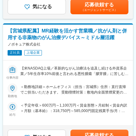
（MRIや手術用機器など）メインとするほか、開業の際の資金や
す。
は含まれていません■昇給：有賃金はあくまでも目安の金額であ
応募依頼する
物件などです。
気になる
り、選考を通じて上下する可能性があります。月給(月額)は固定手
（エージェントサービス）
【研修体制】
当を含めた表記です。
【業務内容】
配属店で2ヶ月の研修があり、リースや医療業界の基礎知識、OJT
病院やクリニック、介護施設などを対象に、医療機器をはじめと
での外訪・事務処理を習得いただきます。
するリース提案営業をご担当いただきます。
【宮城県配属】MR経験を活かす営業職／抗がん剤と併
■既存・ルート営業（5～6割）：
【おすすめポイント】
用する非薬物のがん治療デバイス～ミドル層活躍
既存顧客へのリース商品の提案や追加取引を獲得し、継続的にサ
■やりがい・貢献性◎
ポートいただきます。
ノボキュア株式会社
医療機関にとって、施設運営に関わる機器や物品などは金額が大
きく経営にも大きな影響を与えます。当社のリース提案を通じ
正社員
上場企業
■新規営業（4～5割）：
て、事業計画や病院経営の改善にも繋がるため、貢献性が高いで
《新規開業支援》
す。
開業を予定している医師に対し、医療機器メーカーやコンサルタ
■充実した福利厚生◎
【米NASDAQ上場／革新的ながん治療法を追及し続ける外資系企
ントと協力して、開業の支援をします。集患シュミレーションで
社宅制度や各種手当、持株会、毎年3万円分ポイント付与（旅行等
業／5年生存率10%前後と言われる悪性腫瘍「膠芽腫」に苦しむ患
ある診療圏の分析、収益予測のノウハウがあり、付加価値の高い
仕事内容
に利用可）など、嬉しい福利厚生制度がございます。
者様を支える画期的な医療機器】
提案型の営業を目指します。
＜勤務地詳細＞ホームオフィス（担当：宮城県）住所：直行直帰
＼MR経験が活かせます／
でご担当いただきます。 受動喫煙対策：敷地内全面禁煙変更の範
《既設新規先》
本ポジションは、がん患者に対する「腫瘍治療電場療法」の情報
勤務地
囲：会社の定める事業所（リモートワーク含む）
すでに開業している医療機関等との取引を開拓します。リースや
提供を通して、患者さんへ治療法の提供を行います。
分割払いでの取引を提案し、医療機器の円滑な導入や、省エネ設
＜予定年収＞600万円～1,100万円＜賃金形態＞月給制＜賃金内訳
これまでMRの方に多く入社頂いており、がん領域の最先端治療機
備の導入など施設運営の効率化をサポートする等、幅広い提案に
＞月額（基本給）：318,750円～585,000円固定残業手当/月：
器（非侵襲デバイス）を保有しており、抗がん剤で効果が得られ
より取引の獲得を目指します。
給与
106,250円～195,000円（固定残業時間40時間0分/月）超過した時
にくい領域に対して併用できる治療法として医師に提案できる、
間外労働の残業手当は追加支給＜月給＞425,000円～780,000円
やりがいある業務です。
【当社の強み】
（一律手当を含む）＜昇給有無＞有＜残業手当＞有＜給与補足＞■
当社は医療機器だけではなく、不動産リースや銀行・金融リー
賞与実績:前年度実績（年間給与の15％）賃金はあくまでも目安の
■業務内容：
応募依頼する