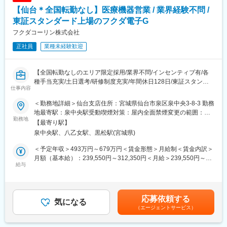
提言しながら、販売を行うコンサルティングに近い営業スタイル
機器「カセッテ型DR」などを取り扱っております。
【仙台＊全国転勤なし】医療機器営業 / 業界経験不問 /
です。
＜担当エリア＞
東証スタンダード上場のフクダ電子G
変更の範囲：会社の定める業務
東北6県をチームで担当しており、希望や組織状況を踏まえてエリ
フクダコーリン株式会社
アを確定します。
正社員
業種未経験歓迎
■PI事業部/担当製品について：
末梢血管治療領域：心臓・脳以外の血管疾患の治療に用いる製品
【全国転勤なしのエリア限定採用/業界不問/インセンティブ有/各
群となります。先端に治療機器がついたカテーテルを血管を経由
種手当充実/土日選考/研修制度充実/年間休日128日/東証スタンダ
して挿入し、病変部を治療します。代表的な製品は、血管の狭く
仕事内容
ード上場フクダ電子G】
なった部分を広げる経皮的血管形成術（PTA）用バルーンカテー
■業務概要：
テル、末梢血管拡張用メタリックステント、肺塞栓症を予防する
＜勤務地詳細＞仙台支店住所：宮城県仙台市泉区泉中央3-8-3 勤務
東証スタンダード市場に上場しているフクダ電子株式会社のグル
ために静脈内にできた血栓を捕獲する下大静脈フィルター、これ
地最寄駅：泉中央駅受動喫煙対策：屋内全面禁煙変更の範囲：会
ープ企業である当社にて、医療機器の提案営業に従事していただ
勤務地
らの機器を病変部に誘導するためのガイドワイヤー、ガイディン
社の定める事業所（リモートワーク含む）
【最寄り駅】
きます。ドクターや代理店との密なコミュニケーションや、良好
グカテーテル、血管の状況を検査するIVUSカテーテル（血管内超
泉中央駅、八乙女駅、黒松駅(宮城県)
な関係構築を重要視する営業スタイルです。
音波診断用カテーテル）などがあります。
＜予定年収＞493万円～679万円＜賃金形態＞月給制＜賃金内訳＞
■詳細イメージ：
■キャリアパス：
月額（基本給）：239,550円～312,350円＜月給＞239,550円～
・取扱製品：生体情報モニタ、スポットチェックモニタ、血圧脈
給与
社員の自律的キャリア開発を推進するため、「社内公募制度」を
312,350円＜昇給有無＞有＜残業手当＞有＜給与補足＞■営業外勤
波検査装置、血圧計など
積極的に推進しています。また「社内インターンシップ」を導入
手当あり■早出残業手当あり（実績に応じて支給）■賞与：年2回
・営業先：医師、看護師、臨床工学技士、販売代理店
しており、今の仕事を続けたまま興味のある仕事を６ヵ月間体験
賃金はあくまでも目安の金額であり、選考を通じて上下する可能
・営業スタイル：代理店と協力して医療機関へ営業活動を行いま
できる制度あるため、マネージャーだけでなくマーケティングや
性があります。月給(月額)は固定手当を含めた表記です。
応募依頼する
す。基本的に事務所へ出社しますが、直行直帰をする場合もあり
気になる
管理部門など幅広いポジションにチャレンジできる環境がありま
（エージェントサービス）
ます。全員に社用車を貸与しています。
す。
・担当顧客数：病院数は一人当たり数十施設を担当いただきま