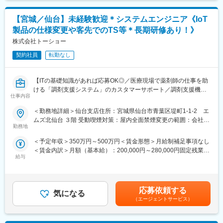
新規、既存顧客を中心に以下業務に従事。
■研修／フォロー体制：
～係長クラス/600万～賃金はあくまでも目安の金額であり、選考
・商品の入れ替え提案
入社後、約1年をかけて1人前になれる研修・OJT制度を完備。座
を通じて上下する可能性があります。月給(月額)は固定手当を含め
【宮城／仙台】未経験歓迎＊システムエンジニア《IoT
・新規商品の提案
学研修と先輩社員との同行で、着実に力をつけることができま
た表記です。
・顧客と関係構築を実施
す。戦略的な営業活動を通じて、医師との折衝やデータ分析のス
製品の仕様変更や客先でのTS等＊長期研修あり！》
＜月に3日程度出張が発生することがあります。＞
キルも磨かれます。
株式会社トーショー
＜自身で直接営業することもあれば、顧客によっては代理店の方
と協力しながら提案することもあります。＞
契約社員
転勤なし
変更の範囲：会社の定める業務
■組織構成：
【ITの基礎知識があれば応募OK◎／医療現場で薬剤師の仕事を助
仙台営業所では現在2名体制。経験豊富な社員と一緒に従事いただ
ける「調剤支援システム」のカスタマーサポート／調剤支援機
きます。
仕事内容
器・システムで総合病院でのシェアNo.1】
■入社後の流れ：
＜勤務地詳細＞仙台支店住所：宮城県仙台市青葉区堤町1-1-2 エ
【はじめに】
ご入社後は座学研修、研究所での商材勉強を経て計10日ほど営業
ムズ北仙台 ３階 受動喫煙対策：屋内全面禁煙変更の範囲：会社の
当ポジションは自社販売している大型IoT製品や薬剤システムの運
同行などOJTも合わせながらキャッチアップいただきます。
勤務地
定める事業所（リモートワーク含む）
用～保守を担うシステムエンジニア職となっております。未経験
1か月目終わり～2か月目に担当を持ち営業活動を開始します。担
＜予定年収＞350万円～500万円＜賃金形態＞月給制補足事項なし
からチャレンジできる事に加えて、メーカー直雇用という貴重な
当を持ち始めた後でもOJTにて教育をしながらキャッチアップし
＜賃金内訳＞月額（基本給）：200,000円～280,000円固定残業手
求人となっております。IT領域へキャリアチェンジされたい方歓
ていただきます。
給与
当/月：40,000円～70,000円（固定残業時間33時間0分/月）超過し
迎しております！
た時間外労働の残業手当は追加支給＜月給＞240,000円～350,000
■業務の魅力：
円（一律手当を含む）＜昇給有無＞有＜残業手当＞有＜給与補足
【業務内容】
・メイン製品である「人工透析装置用除菌洗浄剤」は国内で6割と
＞※給与詳細は、年齢・スキルを考慮し決定します。■昇給：年1
お客様との仕様打合せや現地でのシステムカスタマイズも発生す
圧倒的なシェアを誇り、透析医療に関わる方ならほとんどの方が
応募依頼する
気になる
回■賞与：年2回賃金はあくまでも目安の金額であり、選考を通じ
るため、社内でのデスクワークが6割、お客様先での業務が4割ほ
ご存知です。初めて訪問する施設でもスムーズに提案できます。
（エージェントサービス）
て上下する可能性があります。月給(月額)は固定手当を含めた表記
どとなります。また、外部のITベンダーとの打ち合わせ等もある
です。
ため、関係者が多いのも当職種の特徴の一つとなります。
■キャリアアップ：