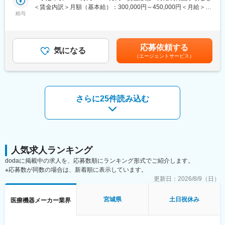
・医療機器の設置品質を確保する。
ります。
＜賃金内訳＞月額（基本給）：300,000円～450,000円＜月給＞
・製品設置のための最適なサイティングプラン（経路、設置判
給与
・同社の営業に決まったマニュアルはなく、自分なりの創意工夫
300,000円～450,000円＜昇給有無＞有＜残業手当＞有＜給与補足
断、環境整備等）を行う。
が重要です。また個人だけでなく拠点単位での表彰制度もありチ
＞※過去のご経験・スキルにより検討いたします。■昇給：年1回
・顧客の要望に沿ったレイアウト図作成・及び修正を行う。
ーム一丸で取り組む環境も魅力です。
（4月） ■賞与：年3回（7月、12月、翌年3月） 賃金はあくまでも
・工事/搬入業者の評価を適時実施し、必要であれば是正措置を行
目安の金額であり、選考を通じて上下する可能性があります。月
応募依頼する
う。
気になる
【同社について】
給(月額)は固定手当を含めた表記です。
（エージェントサービス）
・設置工事に関する見積価格の精査を行う。
当社は売上高256億円、全国77拠点、従業員数570名規模を誇る調
など
剤機器メーカーです。1971年創業と半世紀以上歴史をもち、特に
病院への移動のための出張などが発生する業務となります。
1980年代から他社に先駆けてスウェーデンなどヨーロッパに販売
網を拡大してきました。国内だけでなく、海外での売上も安定的
■特徴（担当製品製品一例）：
に伸びているため経営が安定しています。
さらに25件読み込む
【MRI】GEは超伝導MRIの稼動実績において、日本だけでなく世
界においてもトップシェアを維持し続けています。また、医学研
究分野においても多数の納入実績があり、お客様への研究サポー
変更の範囲：会社の定める業務
ト体制を有しています。
【CT】がん診断、核医学、血管撮影など各領域に特化した幅広い
製品ラインナップを有しています。MRIと同様に圧倒的なトップ
人気求人ランキング
シェアを有しており、当社とシェア2位の2社だけでも市場の80％
dodaに掲載中の求人を、応募数順にランキング形式でご紹介します。
を占めています。
※応募数が同数の場合は、新着順に表示しています。
■キャリア形成について：
更新日：
2026/8/9（日）
年齢、性別、国籍などに関係なく、新たなチャレンジができる社
内公募制度、目標達成度や実績を明確するための世界共通のツー
宮城県
土日祝休み
医療機器メーカー業界
ル、スキルアップなどの幅広く学びを支援するためのGEヘルスケ
ア独自のオンラインラーニングを提供しています。さらにスター
トアップへの出向、病院経営事務局での実習などといった越境学