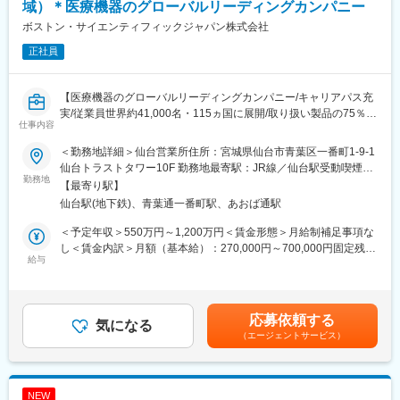
18：30～ 自宅へ直帰
域）＊医療機器のグローバルリーディングカンパニー
■キャリアパス：
ボストン・サイエンティフィックジャパン株式会社
将来的には、リーダーシップを発揮し、チームを牽引する役割を
正社員
担っていただくことも期待しています。
■キャリアの幅広さ：
同社では自由公募制度がありご自身が希望される事業部・職種に
【医療機器のグローバルリーディングカンパニー/キャリアパス充
チャレンジが可能です。
実/従業員世界約41,000名・115ヵ国に展開/取り扱い製品の75％以
また、開催期間は不定期となりますがグループ企業を横断した公
仕事内容
上がTOP3以内のマーケットシェアを獲得／新製品の拡大に向けた
募もあり積極的に制度活用されております。
増員採用】
■業界未経験でも安心
＜勤務地詳細＞仙台営業所住所：宮城県仙台市青葉区一番町1-9-1
入社後1週間のオリエンテーションを実施し、その後は支店の営業
仙台トラストタワー10F 勤務地最寄駅：JR線／仙台駅受動喫煙対
■業務内容：
勤務地
メンバーに同行していただきます。
策：屋内全面禁煙変更の範囲：会社の定める事業所（リモートワ
【最寄り駅】
医師や医療従事者に対して、当社製品の提案営業を行っていただ
また、定期的に製品の勉強会も実施し、知識のアップデートが可
ーク含む）
仙台駅(地下鉄)、青葉通一番町駅、あおば通駅
きます。
能です。
＜具体的な業務例＞
過去入社者には、アパレル業界の法人営業・リハビリ関連の営業
＜予定年収＞550万円～1,200万円＜賃金形態＞月給制補足事項な
・担当製品の提案、技術サポート（手術の立会いあり）
経験者などがおり、業界未経験でもしっかりご活躍いただける環
し＜賃金内訳＞月額（基本給）：270,000円～700,000円固定残業
・最新の医療関連情報の提供、サポート（勉強・セミナーの主催
給与
境です。
手当/月：50,000円～80,000円（固定残業時間20時間0分/月）超過
など）
■事業概要：
した時間外労働の残業手当は追加支給＜月給＞320,000円～
・販売代理店へのサポート（製品情報の提供、勉強会の主催な
コニカミノルタジャパンは、コニカミノルタグループの中核事業
780,000円（一律手当を含む）＜昇給有無＞有＜残業手当＞有＜
ど）
である情報機器、医療機器、産業用計測機器などの販売・サービ
給与補足＞※上記は、セールスインセンティブのターゲット金額を
応募依頼する
・各種学会への参加
気になる
ス提供を行う日本国内の事業会社です。オフィスや医療など様々
含めた理論年収となります。セールスインセンティブは個人業績
（エージェントサービス）
＜営業スタイル＞
なお客様との接点を担いデジタルイメージング（画像・データ）
により算定されます。※具体的な年収金額については能力・経験等
動脈硬化や喫煙などが原因で発症する末梢血管疾患に対して使用
の技術やノウハウを活用した製品・サービスを展開。欧米シェア
を考慮して決定・提示いたします。賃金はあくまでも目安の金額
されるカテーテルなどの医療機器を提案します。製品のスペシャ
No.1の「カラー複合機」や世界トップクラスのシェアの「デジタ
であり、選考を通じて上下する可能性があります。月給(月額)は固
リストとして、「この患者にはどのように使用するか」を医師に
ル印刷機」、国内市場でトップクラスのシェアを誇るレントゲン
定手当を含めた表記です。
NEW