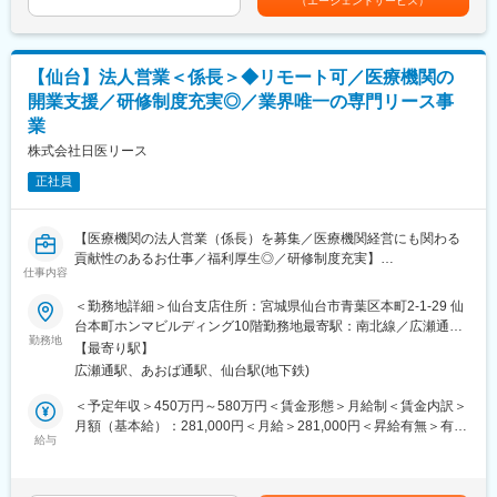
（エージェントサービス）
給(月額)は固定手当を含めた表記です。
・個人で実績を上げるだけでなく、チームや組織全体への影響、
■業務詳細：
チームメンバー育成等チームに貢献する姿勢を重視しています。
・医療施設へのヒアリング、マーケティング活動
・外資としては珍しくインセンティブの要素が極めて少ないた
【仙台】法人営業＜係長＞◆リモート可／医療機関の
・医用内視鏡及びその周辺機器、消耗品の販売
め、安定的に長期就業することができます。
・医用ネットワークシステムの販売、営業活動
・グローバル企業における「働きがいのある会社」に連続して認
開業支援／研修制度充実◎／業界唯一の専門リース事
・導入後の定期サポート
定されております。この認定は、職場優位性を研究する世界最大
業
の年次調査で、職場カルチャーの観点から認定されるものです。
株式会社日医リース
■製品の魅力：
また、十数年連続で認定を受けているのも経営と社員の関係性の
・医療の最先端技術に携われる
良好さ・社風の風通しのよさの表れです。
正社員
最先端のAI技術を搭載しており、自信をもって営業活動に取り組
むことが可能です。また、製品開発やアップデートは国内のドク
変更の範囲：会社の定める業務
ターのニーズを汲み上げて行っているのも特徴です。
【医療機関の法人営業（係長）を募集／医療機関経営にも関わる
・他製品も組み合わせたソリューション提案ができる
貢献性のあるお仕事／福利厚生◎／研修制度充実】
仕事内容
内視鏡以外にも、PACS・超音波など様々なラインナップを展開し
ておりますので、ドクターに対して幅広いアプローチが可能で
【はじめに】
＜勤務地詳細＞仙台支店住所：宮城県仙台市青葉区本町2-1-29 仙
す。
今回は部署の増員を目的に、法人営業担当を募集します。医療機
台本町ホンマビルディング10階勤務地最寄駅：南北線／広瀬通駅
関や開業をお考えの医師などに対して、リース商品の提案をメイ
勤務地
受動喫煙対策：屋内全面禁煙
【最寄り駅】
■教育制度・環境：
ンでお任せします。
広瀬通駅、あおば通駅、仙台駅(地下鉄)
当社製品の知識、医療機器に関する知識等は入社後の研修や
OJT、勉強会等でバックアップいたします。約半年～1年かけて一
【業務内容】
＜予定年収＞450万円～580万円＜賃金形態＞月給制＜賃金内訳＞
人前になっていただきます。また、離職率も非常に低く、富士フ
病院やクリニック、介護施設などを対象に、医療機器をはじめと
月額（基本給）：281,000円＜月給＞281,000円＜昇給有無＞有＜
イルムグループ基準の充実した福利厚生や各種手当など長期的に
するリース提案営業をご担当いただきます。
給与
残業手当＞有＜給与補足＞※スキル・経験に応じて検討いたしま
活躍・就業できる環境が整っています。
■既存・ルート営業（5～6割）：
す。■借り上げ社宅制度有り（条件に合致された方は一部の家賃負
既存顧客へのリース商品の提案や追加取引を獲得し、継続的にサ
担で借り上げ社宅を利用）※会社負担金額は上記年収には含まれて
■社風について：