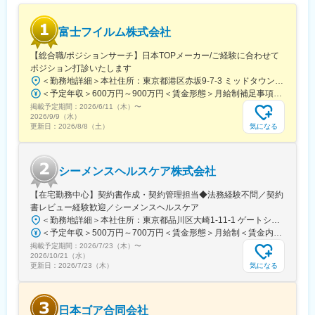
習などによるリーダーシップの開発にも力を入れています。
■福利厚生について：
富士フイルム株式会社
会社が独自に提供する福利厚生として、レジャー、宿泊施設、フ
ィットネスクラブ等の割安利用が可能となる福利厚生サービス、
【総合職/ポジションサーチ】日本TOPメーカー/ご経験に合わせて
団体保険制度、無料で各種カウンセリングを受けられるサービス
ポジション打診いたします
などがあります。
＜勤務地詳細＞本社住所：東京都港区赤坂9-7-3 ミッドタウン・ウェスト勤務地最寄駅：東京メトロ日比谷線／都営大江戸線／六本木駅受動喫煙対策：敷地内全面禁煙
＜予定年収＞600万円～900万円＜賃金形態＞月給制補足事項なし＜賃金内訳＞月額（基本給）：300,000円～500,000円＜月給＞300,000円～500,000円＜昇給有無＞有＜残業手当＞有賃金はあくまでも目安の金額であり、選考を通じて上下する可能性があります。月給(月額)は固定手当を含めた表記です。
変更の範囲：会社の定める業務
掲載予定期間：
2026/6/11（木）
〜
2026/9/9（水）
気になる
更新日：
2026/8/8（土）
シーメンスヘルスケア株式会社
【在宅勤務中心】契約書作成・契約管理担当◆法務経験不問／契約
書レビュー経験歓迎／シーメンスヘルスケア
＜勤務地詳細＞本社住所：東京都品川区大崎1-11-1 ゲートシティ大崎ウエストタワー勤務地最寄駅：JR線／大崎駅受動喫煙対策：屋内全面禁煙変更の範囲：会社の定める事業所（リモートワーク含む）
＜予定年収＞500万円～700万円＜賃金形態＞月給制＜賃金内訳＞月額（基本給）：250,000円～500,000円＜月給＞250,000円～500,000円＜昇給有無＞有＜残業手当＞有＜給与補足＞※給与詳細は経験・能力・前職給与等を踏まえて決定致します。■昇給：年1回（10月）■賞与：年2回（6月・12月）賃金はあくまでも目安の金額であり、選考を通じて上下する可能性があります。月給(月額)は固定手当を含めた表記です。
掲載予定期間：
2026/7/23（木）
〜
2026/10/21（水）
気になる
更新日：
2026/7/23（木）
日本ゴア合同会社