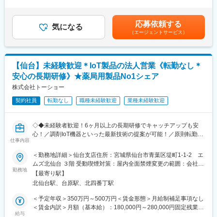
す。■借り上げ社宅制度有り（条件に合致された方は一部の家賃負
（3）様々な業界の普段会えない役職者に会える
既存顧客へのリース商品の提案や追加取引を獲得し、継続的にサ
担で借り上げ社宅を利用）※会社負担金額は上記年収には含まれて
ポートいただきます。
いません■昇給：有賃金はあくまでも目安の金額であり、選考を通
【企業紹介WEBページ】
応募依頼する
気になる
じて上下する可能性があります。月給(月額)は固定手当を含めた表
■会社概要
（エージェントサービス）
■新規営業（4～5割）：
記です。
https://www.youtube.com/watch?v=Ge4KiEjNYaM
《新規開業支援》
■採用サイト内動画ページ
開業を予定している医師に対し、医療機器メーカーやコンサルタ
https://trim-saiyo.jp/movie/
ントと協力して、開業の支援をします。集患シュミレーションで
【仙台】未経験歓迎＊IoT製品の法人営業《転勤なし＊
ある診療圏の分析、収益予測のノウハウがあり、付加価値の高い
変更の範囲：会社の定める業務
安心の長期研修》★薬局用製品No1シェア
提案型の営業を目指します。
株式会社トーショー
《既設新規先》
契約社員
転勤なし
職種未経験歓迎
業種未経験歓迎
すでに開業している医療機関等との取引を開拓します。リースや
分割払いでの取引を提案し、医療機器の円滑な導入や、省エネ設
備の導入など施設運営の効率化をサポートする等、幅広い提案に
◇◆未経験者歓迎！6ヶ月以上の長期研修でキャッチアップも安
より取引の獲得を目指します。
心！／調剤IoT機器といった最新技術の提案が可能！／原則転勤は
仕事内容
無いため特定エリアで就業されたい方も歓迎！社会貢献性の高い
【当社のリースについて】
仕事◆◇
＜勤務地詳細＞仙台支店住所：宮城県仙台市青葉区堤町1-1-2 エ
医療機器を中心に必需品を4～5年の期間でリース契約（貸出）を
ムズ北仙台 ３階 受動喫煙対策：屋内全面禁煙変更の範囲：会社の
行います。
【はじめに】
勤務地
定める事業所（リモートワーク含む）
取引先の医療機器メーカーや金融機関と連携し、医療機関向けの
【最寄り駅】
既存のお客様である調剤薬局やドラッグストアに対して、主力製
リースサービスを提供しています。扱うリース商品は、医療機器
北仙台駅、台原駅、北四番丁駅
品である全自動調剤分包機などの調剤IoT機器を販売いただく職種
（MRIや手術用機器など）メインとするほか、開業の際の資金や
となります。
＜予定年収＞350万円～500万円＜賃金形態＞月給制補足事項なし
物件などです。
IoT製品の販売スキルの市場価値は上昇の一途を辿っており、同社
＜賃金内訳＞月額（基本給）：180,000円～280,000円固定残業手
で得られるスキルも例外ではありません。完全未経験から市場価
給与
当/月：40,000円～70,000円（固定残業時間33時間0分/月）超過し