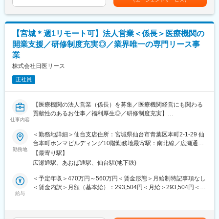
れていた薬剤管理を、全自動で管理、調整、計測、分包まで対応
当を含めた表記です。
可能にしました。当社の製品やシステムが、24時間止めてはなら
【業務内容】
ない医療現場の安心安全や、医療従事者の負担軽減に大きく貢献
病院やクリニック、介護施設などを対象に、医療機器をはじめと
しています。
するリース提案営業をご担当いただきます。
【宮城＊週1リモート可】法人営業＜係長＞医療機関の
◆高いシェアを持つ製品：
■既存・ルート営業（5～6割）：
開業支援／研修制度充実◎／業界唯一の専門リース事
調剤というニッチな分野で、業界トップクラスのシェアを誇る製
既存顧客へのリース商品の提案や追加取引を獲得し、継続的にサ
品が多数あります。寡占市場だからこそ、競合製品を使っている
業
ポートいただきます。
顧客からいかにシェアを獲得するか試行錯誤する面白さがありま
株式会社日医リース
す。
■新規営業（4～5割）：
正社員
《新規開業支援》
変更の範囲：会社の定める業務
開業を予定している医師に対し、医療機器メーカーやコンサルタ
ントと協力して、開業の支援をします。集患シュミレーションで
【医療機関の法人営業（係長）を募集／医療機関経営にも関わる
ある診療圏の分析、収益予測のノウハウがあり、付加価値の高い
貢献性のあるお仕事／福利厚生◎／研修制度充実】
提案型の営業を目指します。
仕事内容
【はじめに】
《既設新規先》
＜勤務地詳細＞仙台支店住所：宮城県仙台市青葉区本町2-1-29 仙
今回は部署の増員を目的に、法人営業担当を募集します。医療機
すでに開業している医療機関等との取引を開拓します。リースや
台本町ホンマビルディング10階勤務地最寄駅：南北線／広瀬通駅
関や開業をお考えの医師などに対して、リース商品の提案をメイ
勤務地
分割払いでの取引を提案し、医療機器の円滑な導入や、省エネ設
受動喫煙対策：屋内全面禁煙
【最寄り駅】
ンでお任せします。
備の導入など施設運営の効率化をサポートする等、幅広い提案に
広瀬通駅、あおば通駅、仙台駅(地下鉄)
より取引の獲得を目指します。
【当社のリースについて】
＜予定年収＞470万円～560万円＜賃金形態＞月給制特記事項なし
医療機器を中心に必需品を4～5年の期間でリース契約（貸出）を
【当社の強み】
＜賃金内訳＞月額（基本給）：293,504円＜月給＞293,504円＜昇
行います。
給与
当社は医療機器だけではなく、不動産リースや銀行・金融リー
給有無＞有＜残業手当＞有＜給与補足＞※スキル・経験に応じて検
取引先の医療機器メーカーや金融機関と連携し、医療機関向けの
ス、事業コンサルティングなど、クリニックの開業支援や経営に
討いたします。■借り上げ社宅制度有り（条件に合致された方は一
リースサービスを提供しています。扱うリース商品は、医療機器
対して幅広く提案ができるため、当社で完結させることが可能で
部の家賃負担で借り上げ社宅を利用）※会社負担金額は上記年収に