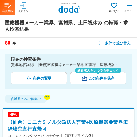
会員登録
ログイン
気になる
メニュー
医療機器メーカー業界、宮城県、土日祝休み
の転職・求
人検索結果
80
条件で並び替え
件
現在の検索条件
[勤務地]宮城県 [業種]医療機器メーカー業界-医薬品・医療機器・ライフサイエンス・医療系サービス [詳細条件](休日・働き方)土日祝休み
新着求人をいつでもチェック
条件の変更
この条件を保存
宮城県
のみで募集中
NEW
【仙台】コニカミノルタG/法人営業※医療機器◆業界未
経験◎直行直帰可
コニカミノルタジャパン株式会社【東証プライムG】