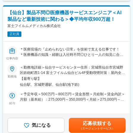
までも目安の金額であり、選考を通じて上下する可能性がありま
変更の範囲：会社の定める業務
※出張もしくは日帰りにて担当エリアをお持ちいただきます。直行
す。月給(月額)は固定手当を含めた表記です。
直帰も可能。
【仙台】製品不問◎医療機器サービスエンジニア＜AI
※医療機器の知識・営業経験は入社後に丁寧にお教えしますのでご
製品など最新技術に関わる＞◆平均年収900万超！
安心ください。
富士フイルムメディカル株式会社
■研修体制：
正社員
入社時研修＋配属後のOJTで、未経験からでもしっかり成長でき
る環境です。
業界未経験者や元医療従事者の入社実績もあり、階層別研修やス
＊医療現場の『止められない日常』を技術で支える仕事です！
キルアップ研修も豊富。着実に営業として専門性を高められま
＊医療機器の知識・経験は入社時不問◎ひとり一人の知見に合わ
す。
仕事内容
せて研修体制あり
＊医療画像診断分野で国内トップクラスのシェア◎
＜勤務地詳細＞仙台サービスセンター住所：宮城県仙台市宮城野
■働きやすさ：
区鉄砲町西1-14 富士フイルム仙台ビル4F受動喫煙対策：屋内全面
・残業月平均20h程度
医療現場を支える「サービスエンジニア」に挑戦したい方募集！
勤務地
禁煙変更の範囲：会社の定める事業所（リモートワーク含む）
・土日祝休み／年間休日124日(2025年度実績)
【最寄り駅】
これまでのご経験を、医療機器の設置・保守に活かせます。
・緊急対応は基本なし
仙台駅、宮城野通駅、仙台駅(地下鉄)
PACS（医療用画像管理システム）やCT・MRIなど機器を扱い、
・会社都合の転勤なし
診断を支える重要な仕事です。最新のAI技術やシステムにも関わ
＜予定年収＞500万円～800万円＜賃金形態＞月給制＜賃金内訳＞
・住宅手当・扶養手当あり
るため、ITスキルも身につきます。
月額（基本給）：275,000円～350,000円＜月給＞275,000円～
・産休育休：女性取得率100%、男性も多数取得
■PACSとは
給与
350,000円＜昇給有無＞有＜残業手当＞有＜給与補足＞【年収
レントゲン、CT、MRI等で撮影したデジタルデータを保存するシ
例】・28歳/520万円(入社3年・経験6年、手当含)：月給32万円・
■アルケアについて：
ステム
30歳/650万円(入社6年・経験10年、手当含)：月給33万円・35
「医療者の負担を軽くしたい」「患者さんにより良い医療を届け
https://www.fujifilm.com/jp/ja/healthcare/healthcare-it/it-
歳/750万円(入社8年・経験11年、手当含)：月給37万円賃金はあく
たい」という想いから、70年前に国内初の“スピードギプス”を開
応募依頼する
imaging/enterprise-pacs
気になる
までも目安の金額であり、選考を通じて上下する可能性がありま
発。
（エージェントサービス）
■業務概要
す。月給(月額)は固定手当を含めた表記です。
看護師が時間をかけて作らなければならなかったギプス包帯を革