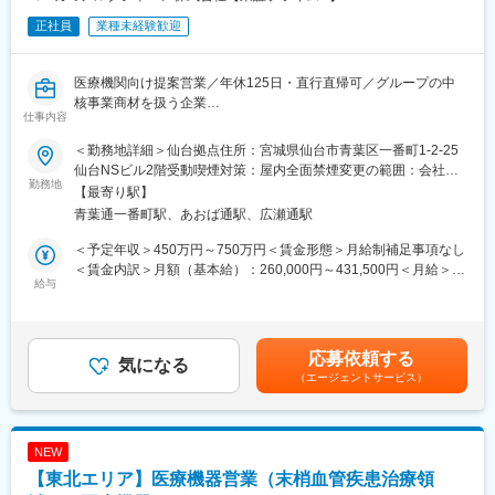
正社員
業種未経験歓迎
医療機関向け提案営業／年休125日・直行直帰可／グループの中
核事業商材を扱う企業
仕事内容
■業務内容：
担当エリアの病院や代理店向けに、健康診断やレントゲン検査、
＜勤務地詳細＞仙台拠点住所：宮城県仙台市青葉区一番町1-2-25
エコー検査などで使われる診断機器・医療機器の提案をお任せし
仙台NSビル2階受動喫煙対策：屋内全面禁煙変更の範囲：会社の
ます。
勤務地
定める事業所
【最寄り駅】
※1日に5～6件の病院、クリニックを訪問
青葉通一番町駅、あおば通駅、広瀬通駅
■担当商材
国内市場でトップクラスのシェアを誇るレントゲン機器「カセッ
＜予定年収＞450万円～750万円＜賃金形態＞月給制補足事項なし
テ型DR」など、業界でも注目されている動態解析等の最新のソリ
＜賃金内訳＞月額（基本給）：260,000円～431,500円＜月給＞
ューション機器を担当いただきます。
給与
260,000円～431,500円＜昇給有無＞有＜残業手当＞有＜給与補足
※製品例：CR（コンピュテッドラジオグラフィー）、FPD（フラ
＞※給与詳細は前職・経験を考慮し、同社社内規定に準じ決定しま
ットパネルディテクター）、超音波診断装置、医用画像情報シス
す。■昇給：年1回■賞与：年2回（6月、12月）賃金はあくまでも
テムなど
目安の金額であり、選考を通じて上下する可能性があります。月
応募依頼する
■1日の流れ（一例）
気になる
給(月額)は固定手当を含めた表記です。
（エージェントサービス）
9：15～ メールチェック
10：30～ 自宅から社用車で訪問先へ移動
12：00～ Aクリニックで商談→Bクリニックで商談
14：00～ 昼食
NEW
15：10～ C病院訪問→D病院訪問
【東北エリア】医療機器営業（末梢血管疾患治療領
18：00～ Eクリニックで商談