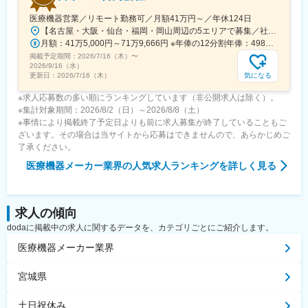
医療機器営業／リモート勤務可／月額41万円～／年休124日
【名古屋・大阪・仙台・福岡・岡山周辺の5エリアで募集／社用車使用可】就業場所：ホームオフィス／顧客先への直行直帰スタイル(1)名古屋エリア愛知県、岐阜県、福井県、三重県(2)大阪エリア滋賀県、京都府、大阪府、兵庫県、奈良県、和歌山県(3)仙台エリア宮城県、青森県、秋田県、山形県、岩手県、福島県※上記東北6件をチームで担当(4)福岡エリア福岡県、大分県、佐賀県、熊本県、長崎県、宮崎県、鹿児島県、沖縄県(5)岡山エリア鳥取県、島根県、岡山県、広島県、山口県※今後は東京エリアでの募集も予定です。◎社用車での訪問が可能です◎訪問のない日は在宅勤務となります◎研修、社内の打ち合わせ、イベント等で出社が発生する可能性がございます◎転勤は基本ありません本社：東京都港区港南1-8-15 Wビル14F受動喫煙対策：敷地内全面禁煙
月額：41万5,000円～71万9,666円 ※年俸の12分割年俸：498万円～863万5,992円（固定残業手当を含む）＋Sales Pay（内訳）年額（基本給）：450万円～800万円固定残業手当：月4万円～5万3,000円（12時間分）※超過した時間外労働の残業手当は追加支給◎Sales Pay：年額（基本給）の10％支給あり
掲載予定期間：
2026/7/16（木）
〜
2026/9/16（水）
気になる
更新日：
2026/7/16（木）
※求人応募数の多い順にランキングしています（非公開求人は除く）。
※集計対象期間：2026/8/2（日）～2026/8/8（土）
※事情により掲載終了予定日よりも前に求人募集が終了していることもご
ざいます。その場合は当サイトから応募はできませんので、あらかじめご
了承ください。
医療機器メーカー業界
の人気求人ランキングを詳しく見る
求人の傾向
dodaに掲載中の求人に関するデータを、カテゴリごとにご紹介します。
医療機器メーカー業界
宮城県
土日祝休み