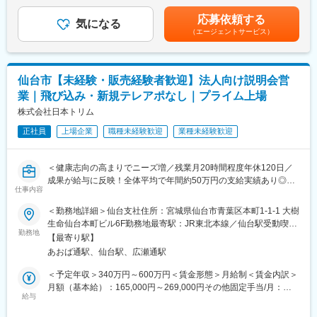
＞373,936円～592,000円（一律手当を含む）＜昇給有無＞有＜残
ス、事業コンサルティングなど、クリニックの開業支援や経営に
・当社検査機器の新規据付
業手当＞有＜給与補足＞※今までのご経験に応じ、決定します。賃
対して幅広く提案ができるため、当社で完結させることが可能で
応募依頼する
・ユーザー（臨床検査技師）に対する機器の操作説明
気になる
金はあくまでも目安の金額であり、選考を通じて上下する可能性
す。
（エージェントサービス）
・当社検査機器の保守点検
があります。月給(月額)は固定手当を含めた表記です。
・緊急修理対応
【研修体制】
・保守点検のスケジューリング、作業報告書の作成
配属店で2ヶ月の研修があり、リースや医療業界の基礎知識、OJT
※保守点検は契約締結や請求業務はありますが、契約目標などの予
での外訪・事務処理を習得いただきます。
仙台市【未経験・販売経験者歓迎】法人向け説明会営
算はありません。
業｜飛び込み・新規テレアポなし｜プライム上場
※緊急時の一次対応はコールセンターが対応です。二次対応として
【おすすめポイント】
後日修理に訪問することがメインとなります。
株式会社日本トリム
■やりがい・貢献性◎
医療機関にとって、施設運営に関わる機器や物品などは金額が大
正社員
上場企業
職種未経験歓迎
業種未経験歓迎
■担当製品・環境：
きく経営にも大きな影響を与えます。当社のリース提案を通じ
医療機関や検査センターで使用される臨床検査機器になります。
て、事業計画や病院経営の改善にも繋がるため、貢献性が高いで
顧客から圧倒的な知名度があるだけでなく、業務を通して顧客と
す。
＜健康志向の高まりでニーズ増／残業月20時間程度年休120日／
深く接点を持てるため、営業職など社内連携を通して、顧客の検
成果が給与に反映！全体平均で年間約50万円の支給実績あり◎＞
査の質や生産性向上に貢献することができます。実際に本ポジシ
仕事内容
■充実した福利厚生◎
ョンからの声で製品改良に繋がった事例が複数あり、オープンな
社宅制度や各種手当、持株会、毎年3万円分ポイント付与（旅行等
【仕事の内容】
＜勤務地詳細＞仙台支社住所：宮城県仙台市青葉区本町1-1-1 大樹
環境、かつチーム全員で協力・分担する環境があります。
に利用可）など、嬉しい福利厚生制度がございます。
当社は、東証プライム上場の電解水素水整水器メーカーです。
生命仙台本町ビル6F勤務地最寄駅：JR東北本線／仙台駅受動喫煙
今回募集するのは、法人企業の従業員様向けに製品説明会・体験
勤務地
対策：敷地内喫煙可能場所あり変更の範囲：会社の定める事業所
■働き方：
【最寄り駅】
会を行う営業職です。
・月平均残業時間は20時間程度
あおば通駅、仙台駅、広瀬通駅
新規飛び込みや無作為なテレアポではなく、代理店からの紹介先
・機器の新規設置は夕方～夜にかけて行うケースが月に数回あり
やお問い合わせのあった法人様が中心です。
＜予定年収＞340万円～600万円＜賃金形態＞月給制＜賃金内訳＞
得ます。また大型連休など、医療機関がお休みの際に作業が集中
入社後は専任トレーナーがつき、商品知識・説明トーク・商談の
月額（基本給）：165,000円～269,000円その他固定手当/月：
します。夜間/休日の対応は週単位でチームで当番制で行ってお
進め方を同行しながら学べます。
給与
20,000円固定残業手当/月：54,000円～131,000円（固定残業時間
り、特定の人員が多くならないようにしています。また、当番や
これまでのご経験を活かし、安定した上場企業で成果に応じた収
40時間0分/月）超過した時間外労働の残業手当は追加支給＜月給
緊急対応などで夜間/休日勤務を行なった場合は翌日半休や代休な