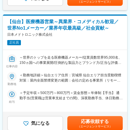
す。
（エージェントサービス）
対応はコールセンターが行い、現場での対応が必要な場合のみ、
安の金額であり、選考を通じて上下する可能性があります。月給
夜間出勤をします。夜間・休日の出勤はスキルを備えられたこと
(月額)は固定手当を含めた表記です。
【研修体制】
が確認できたのちに入ることになりますので、新人の内から対応
配属店で2ヶ月の研修があり、リースや医療業界の基礎知識、OJT
を求められることはありません。
での外訪・事務処理を習得いただきます。
【仙台】医療機器営業～異業界・コメディカル歓迎／
■サポート体制：不明な点は本部アプリケーションエンジニアおよ
世界No1メーカー／業界年収最高級／社会貢献～
びテクニカルサポートエンジニアがいるため、最初は専門的な知
【おすすめポイント】
識はそこまで持っていなくても大丈夫です。スキルを備えたあと
日本メドトロニック株式会社
■やりがい・貢献性◎
は土日（当番制）に呼び出しはありますが一次対応はコールセン
医療機関にとって、施設運営に関わる機器や物品などは金額が大
正社員
ターが行い、現場での対応が必要な場合のみ、出勤します。また
きく経営にも大きな影響を与えます。当社のリース提案を通じ
呼び出し手当、待機手当、時間外出勤手当などはしっかり完備さ
て、事業計画や病院経営の改善にも繋がるため、貢献性が高いで
れております。
す。
～世界のトップを走る医療機器メーカー/従業員数世界95,000名、
■研修制度：各営業所の先輩社員とOJT形式で半年～1年程度かけ
150ヵ国への事業展開/圧倒的な製品力とブランド力/正当な評価体
て育成を行います。過去にも未経験の方も多く入社していますの
仕事内容
■充実した福利厚生◎
制/1秒に2人の患者さんの生活を毎時間、毎日、変え続けられると
でご安心ください。
社宅制度や各種手当、持株会、毎年3万円分ポイント付与（旅行等
いう社会貢献度～
＜勤務地詳細＞仙台エリア住所：宮城県 仙台エリア担当受動喫煙
■長期的な就業可能：現在は勤続年数20年と在籍している方も多
に利用可）など、嬉しい福利厚生制度がございます。
対策：屋内全面禁煙変更の範囲：会社の定める事業所（リモート
数おり年齢層も20歳～50歳とバランスよく活躍しています。自己
■企業の特徴／魅力：
勤務地
ワーク含む）
都合の退職も3~5％と大手日系メーカーと同様に非常に長く働け
当社は、業界内での圧倒的知名度を誇り、医療機器メーカーとし
る環境です。
＜予定年収＞500万円～800万円＜賃金形態＞年俸制【手当】 通
て最前線で業界をリードしています。
■キャリアパス：機械だけでなく電気やIT・科学の知識も身に着け
勤手当(営業職は営業車支給までの間)、深夜勤務手当、休日勤務手
当社は1949年の設立以来、医療技術の革新を続け、電池式体外型
ることができます。エンジニアのキャリアパスは無限であり、社
給与
当＜賃金内訳＞年額（基本給）：4,200,000円～6,000,000円＜月
ペースメーカの開発やリードレスペースメーカ、手術支援ロボッ
内公募制度によりサービスマネージャーとして現場のマネジメン
額＞350,000円～500,000円（12分割）＜昇給有無＞有＜残業手当
トなどを提供しています。育児費用補助制度など、働きやすい環
ト、本社工場での製品開発・改良、サービス体制の仕組み作りな
＞無＜給与補足＞※記載年収はあくまで目安■営業職29歳、入社4
境を整えています。市場シェアの高い製品を扱い、社会貢献性の
ど積極的なキャリア構築が可能です。
年目の場合固定年収 500万円 インセンティブ 380万円35歳、
高い仕事に携わりたい方におすすめです。
応募依頼する
気になる
入社8年目の場合固定年収 600万円 インセンティブ 400万円
（エージェントサービス）
変更の範囲：会社の定める業務
賃金はあくまでも目安の金額であり、選考を通じて上下する可能