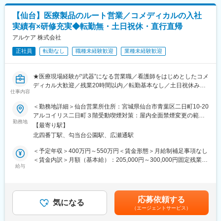
す。月給(月額)は固定手当を含めた表記です。
■働きやすい環境：
変更の範囲：会社の定める業務
【仙台】医療製品のルート営業／コメディカルの入社
・残業：平均20時間程度
実績有×研修充実◆転勤無・土日祝休・直行直帰
・土日祝休み・年休124日(2025年度実績)
・緊急対応：基本なし
アルケア 株式会社
・転勤：希望勤務地制度が設けられており、個人の意に反する転
正社員
転勤なし
職種未経験歓迎
業種未経験歓迎
勤はありません
・福利厚生：扶養手当、住宅手当あり（社内規定に基づき支給）
・産休・育休制度：女性社員の取得率100％、男性社員も複数名
★医療現場経験が“武器”になる営業職／看護師をはじめとしたコメ
取得実績あり
ディカル大歓迎／残業20時間以内／転勤基本なし／土日祝休み／
仕事内容
直行直帰／福利厚生◎／教育・研修制度充実／男性の育休取得実
■アルケアについて：
績あり★
＜勤務地詳細＞仙台営業所住所：宮城県仙台市青葉区二日町10-20
同社は「人の役に立ちたい」「医療に貢献したい」という思いや
アルコイリス二日町３階受動喫煙対策：屋内全面禁煙変更の範
りを持った社員が活躍しており、お互いに助け合う風土が根付い
患者さんと現場に寄り添える営業として、医療の課題を本気で解
勤務地
囲：会社の定める事業所
ています。
【最寄り駅】
決する仕事です。転勤は原則なく、働きやすさも抜群。社員を大
今から70年近く前、病院で骨折治療をする際には、看護師の方が
北四番丁駅、勾当台公園駅、広瀬通駅
切にする日系ホワイト企業で、医療の未来づくりに貢献しません
数時間かけて包帯に石膏を塗り込む「ギプス包帯」を作っていま
か？
＜予定年収＞400万円～550万円＜賃金形態＞月給制補足事項なし
した。
＜賃金内訳＞月額（基本給）：205,000円～300,000円固定残業手
「看護師の方の負担を軽くしたい」、「患者さんが早く治療を受
■仕事内容：
給与
当/月：25,000円～50,000円（固定残業時間18時間0分/月）超過し
けられるようにしたい」という想いから、国内初の「スピードギ
担当エリアの医療機関や販売代理店に対して、ギプスや包帯、ス
た時間外労働の残業手当は追加支給＜月給＞230,000円～350,000
プスの開発に成功。骨折治療に大きなイノベーションをもたら
キンケア製品などの消耗品から、リハビリ機器、超音波画像診断
円（一律手当を含む）＜昇給有無＞有＜残業手当＞有＜給与補足
し、現在では石膏ギプス包帯のスタンダードとなっています。こ
装置まで幅広い製品をご提案いただきます。売上に縛られるので
＞※固定残業代は外勤手当として支給いたします。※ご経験・スキ
の開発に込められた創業者や社員の志が、アルケアの全ての原点
応募依頼する
はなく、“医療現場にとって最適なケアは何か”を軸に提案できるの
気になる
ルを考慮し、社内規定により決定いたします。■昇給：年1回（7
です。
（エージェントサービス）
が最大の魅力であり、医療現場経験のある方の視点は大きな強み
月）■賞与：年2回（3月・9月／※過去実績：4.4ヶ月）賃金はあく
となります。