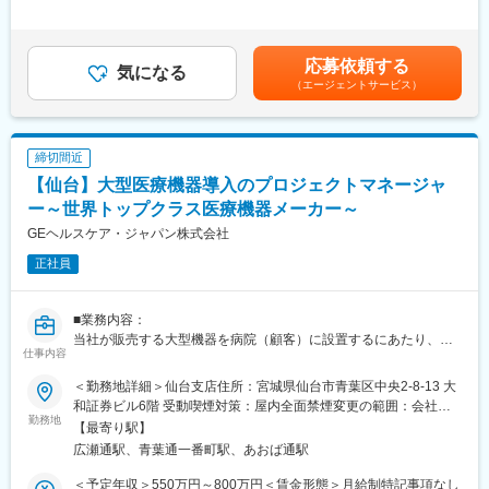
【当社の強み】
値を高める事ができる貴重な求人となります。
た時間外労働の残業手当は追加支給＜月給＞220,000円～350,000
当社は医療機器だけではなく、不動産リースや銀行・金融リー
円（一律手当を含む）＜昇給有無＞有＜残業手当＞有＜給与補足
ス、事業コンサルティングなど、クリニックの開業支援や経営に
【業務概要】
＞※給与詳細は、年齢・スキルを考慮し決定します。■昇給：年1
対して幅広く提案ができるため、当社で完結させることが可能で
応募依頼する
・提案資料作成
気になる
回■賞与：年2回年収420万円／30歳 経験5年年収500万円／32歳
す。
（エージェントサービス）
・顧客要望のヒアリング、製品提案
経験7年賃金はあくまでも目安の金額であり、選考を通じて上下す
・見積もり作成
る可能性があります。月給(月額)は固定手当を含めた表記です。
【研修体制】
・製品導入後の定期的なアフターフォロー
配属店で2ヶ月の研修があり、リースや医療業界の基礎知識、OJT
・新規訪問
での外訪・事務処理を習得いただきます。
締切間近
【仙台】大型医療機器導入のプロジェクトマネージャ
【その他補足情報】
【おすすめポイント】
・長期間の研修を用意しているため職種未経験＆技術的な知識が
ー～世界トップクラス医療機器メーカー～
■やりがい・貢献性◎
全く無い方でも立ち上りが可能となっております。
GEヘルスケア・ジャパン株式会社
医療機関にとって、施設運営に関わる機器や物品などは金額が大
・正社員登用は前提の採用です。就業態度に問題がなければ原則
きく経営にも大きな影響を与えます。当社のリース提案を通じ
正社員
登用となり、業界トップクラスシェアを誇る優良企業の正社員と
て、事業計画や病院経営の改善にも繋がるため、貢献性が高いで
して安定就業が可能です。（登用率98%、試験やノルマなし）
す。
・業界トップクラスのIoT製品や医療システムに触れる事が可能で
■業務内容：
す。また、販売スキルだけでなく薬局運営コンサルティングのス
■充実した福利厚生◎
当社が販売する大型機器を病院（顧客）に設置するにあたり、施
キルも習得可能なため市場価値向上が可能です。
社宅制度や各種手当、持株会、毎年3万円分ポイント付与（旅行等
仕事内容
設の現地調査から最適なサイトプランニング（経路、設置判断、
に利用可）など、嬉しい福利厚生制度がございます。
環境整備等）を行い、必要であれば工事の見積取得をし顧客との
【ポジションの魅力】
＜勤務地詳細＞仙台支店住所：宮城県仙台市青葉区中央2-8-13 大
コミュニケーションを通して顧客の要望に沿ったプランを提案
・同社の製品やシステムが、24時間止めてはならない医療現場の
和証券ビル6階 受動喫煙対策：屋内全面禁煙変更の範囲：会社の
し、営業と共闘して機器の販売活動のサポートを行う。
勤務地
安心安全や、医療従事者の負担軽減に大きく貢献しています。
定める事業所（リモートワーク含む）
【最寄り駅】
・Project Managementスキルを有し、受注前から売上までのプロ
・調剤というニッチな分野で、業界トップクラスのシェアを誇る
広瀬通駅、青葉通一番町駅、あおば通駅
ジェクトを遂行する。
製品が多数あります。寡占市場だからこそ、競合製品を使ってい
・プロジェクトを通じて顧客満足度を得る。
る顧客からいかにシェアを獲得するか、試行錯誤する面白さがあ
＜予定年収＞550万円～800万円＜賃金形態＞月給制特記事項なし