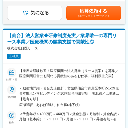
入アップを目指せる環境です。
＞239,000円～420,000円（一律手当を含む）＜昇給有無＞有＜残
どを必ず取得いただくのが前提です。
業手当＞有＜給与補足＞■固定給に加え、販売実績に応じたインセ
応募依頼する
【求人ポイント◎】
気になる
ンティブ制度があります。■昇給年１回■賞与：年2回（7月・12
■研修体制：
（エージェントサービス）
■未経験の方も歓迎です。異業種・営業未経験から入社された方も
月）賃金はあくまでも目安の金額であり、選考を通じて上下する
入社後6か月間は東京本社での研修を予定しております。（遠方の
多数活躍中です。※入社直後からトレーナーが1名つきます。商品
可能性があります。月給(月額)は固定手当を含めた表記です。
方は住居を手配します。）取り扱い製品数は多いですが、支店配
説明のトーク練習や営業同行を行います。
属後も先輩社員との同行を通して業務習得していただくため、業
■成績等に応じて若くしてのキャリアアップが可能です。(30代で
界未経験であっても一人立ちできるよう研修体制を整えておりま
【仙台】法人営業◆研修制度充実／業界唯一の専門リ
の支店長登用実績多数あり)
す。
ース事業／医療機関の開業支援で貢献性◎
■固定給に加え、販売実績に応じたインセンティブ制度がありま
す。
株式会社日医リース
全体平均で年間約50万円の支給実績があり、成果に応じてさらに
変更の範囲：会社の定める業務
正社員
高収入を目指すことも可能です。
入社後すぐに数字を任せるのではなく、研修・同行を経て段階的
に目標を持っていただきます。
【業界未経験歓迎！医療機関の法人営業（リース提案）を募集／
■転勤は基本的にありません。(管理職になった場合、打診可能性
医療機関経営にも関わる貢献性のあるお仕事／福利厚生充実】
はありますが意向に沿います。)
仕事内容
【はじめに】
＜勤務地詳細＞仙台支店住所：宮城県仙台市青葉区本町2-1-29 仙
【中途入社者アンケート】
今回は部署の増員を目的に、法人営業担当を募集します。医療機
台本町ホンマビルディング10階勤務地最寄駅：南北線／広瀬通駅
■入社を決めた理由
関や開業をお考えの医師などに対して、リース商品の提案をメイ
勤務地
受動喫煙対策：屋内全面禁煙
（1）社会貢献できる・お客様に喜んで頂ける
【最寄り駅】
ンでお任せします。
（2）安定性・信頼性
広瀬通駅、あおば通駅、仙台駅(地下鉄)
（3）面接官・人
【業務内容】
＜予定年収＞400万円～460万円＜賃金形態＞月給制＜賃金内訳＞
■働いてみて感じた魅力
病院やクリニック、介護施設などを対象に、医療機器をはじめと
月額（基本給）：250,000円＜月給＞250,000円＜昇給有無＞有＜
（1）人間関係が良い、先輩が親切
するリース提案営業をご担当いただきます。
給与
残業手当＞有＜給与補足＞※スキル・経験に応じて検討いたしま
（2）社会貢献できる、客様に喜んで頂ける・応援頂ける
■既存・ルート営業（5～6割）：