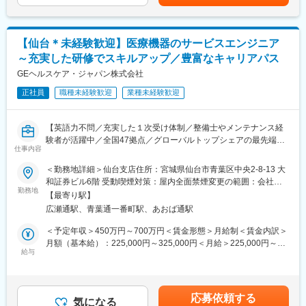
記です。
メージです。
《新規開業支援》
開業を予定している医師に対し、医療機器メーカーやコンサルタ
■評価制度について：
ントと協力して、開業の支援をします。集患シュミレーションで
評価は、営業目標の達成率と、定性目標の遂行状況の両面から実
【仙台＊未経験歓迎】医療機器のサービスエンジニア
ある診療圏の分析、収益予測のノウハウがあり、付加価値の高い
施しています。定性目標の一部は個人ごとに設定することが可能
～充実した研修でスキルアップ／豊富なキャリアパス
提案型の営業を目指します。
で、ご自身のキャリア志向や成長段階に応じた目標を設定できる
GEヘルスケア・ジャパン株式会社
点も特徴です。
《既設新規先》
正社員
職種未経験歓迎
業種未経験歓迎
すでに開業している医療機関等との取引を開拓します。リースや
■営業部社員の声：
分割払いでの取引を提案し、医療機器の円滑な導入や、省エネ設
https://seahonence.co.jp/recruit/staff/index.html
備の導入など施設運営の効率化をサポートする等、幅広い提案に
【英語力不問／充実した１次受け体制／整備士やメンテナンス経
より取引の獲得を目指します。
変更の範囲：会社の定める業務
験者が活躍中／全国47拠点／グローバルトップシェアの最先端医
仕事内容
療機器メーカー】
【当社のリースについて】
■業務内容：
＜勤務地詳細＞仙台支店住所：宮城県仙台市青葉区中央2-8-13 大
医療機器を中心に必需品を4～5年の期間でリース契約（貸出）を
医療画像診断装置（CT,MRI）、超音波診断装置や麻酔器
和証券ビル6階 受動喫煙対策：屋内全面禁煙変更の範囲：会社の
行います。
（LCS）、生体モニターを展開する同社のサービスステーション
勤務地
定める事業所（リモートワーク含む）
取引先の医療機器メーカーや金融機関と連携し、医療機関向けの
【最寄り駅】
の一員として、下記のような業務をお任せします。
リースサービスを提供しています。扱うリース商品は、医療機器
広瀬通駅、青葉通一番町駅、あおば通駅
・医療装置の保守 修理、点検等メンテナンス
（MRIや手術用機器など）メインとするほか、開業の際の資金や
・機器導入後の技術支援や購入前後のサポート
＜予定年収＞450万円～700万円＜賃金形態＞月給制＜賃金内訳＞
物件などです。
・技術的な問い合わせ対応
月額（基本給）：225,000円～325,000円＜月給＞225,000円～
※マニュアルは英語ですが、翻訳サービスを用いたり、技術力を身
給与
325,000円＜昇給有無＞有＜残業手当＞有＜給与補足＞※過去のご
【当社の強み】
に着けることで自然と対応が可能になりますのでご安心くださ
経験・スキルにより検討いたします。■昇給：年1回（4月） ■賞
当社は医療機器だけではなく、不動産リースや銀行・金融リー
い。
与：年3回（季節賞与7月・12月、業績賞与翌年3月） 賃金はあく
ス、事業コンサルティングなど、クリニックの開業支援や経営に
■就業環境：年間を通しての残業時間は平均して30～40時間とな
までも目安の金額であり、選考を通じて上下する可能性がありま
対して幅広く提案ができるため、当社で完結させることが可能で
応募依頼する
っており、夜間の対応につきましては月1, 2回のペースです。一次
気になる
す。月給(月額)は固定手当を含めた表記です。賃金はあくまでも目