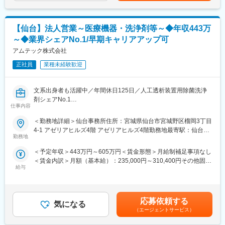
■組織体制：Structural Heart（ストラクチャルハート）
性があります。月給(月額)は固定手当を含めた表記です。
大動脈弁狭窄症の治療法の1つであるTAVI用デバイス（カテーテ
ル）を取り扱う部署で、外科手術と比べ、身体に負担の少ない治
【仙台】法人営業～医療機器・洗浄剤等～◆年収443万
療ができることが特徴です。
・主要製品URL
～◆業界シェアNo.1/早期キャリアアップ可
https://www.medtronic.com/jp-ja/healthcare-
アムテック株式会社
professionals/products/cardiovascular/transcatheter-aortic-heart-
valves.html
正社員
業種未経験歓迎
■評価制度：
文系出身者も活躍中／年間休日125日／人工透析装置用除菌洗浄
社員の努力と成果を正当に評価するインセンティブ制度が充実し
剤シェアNo.1
ています。
仕事内容
100%達成の場合は3桁の支給が見込めます。
■業務概要：【変更の範囲：無】
＜勤務地詳細＞仙台事務所住所：宮城県仙台市宮城野区榴岡3丁目
当社にて『医療機器』『医療用洗浄剤等』の営業として「本当に
■業務概要：
4-1 アゼリアヒルズ4階 アゼリアヒルズ4階勤務地最寄駅：仙台駅
必要とされるもの」を提案いただきます。
医療機器の営業職として、医師や販売代理店と連携し、最適な治
勤務地
受動喫煙対策：敷地内全面禁煙
療方法の提案を行います。新製品の特徴や効果を説明し、データ
＜予定年収＞443万円～605万円＜賃金形態＞月給制補足事項なし
■業務内容：
分析を駆使して戦略的にアプローチします。
＜賃金内訳＞月額（基本給）：235,000円～310,400円その他固定
【取り扱い商材】
給与
手当/月：10,000円～30,000円固定残業手当/月：16,786円～
人工透析装置用除菌洗浄剤、医療器具用洗浄剤、衛生環境用製
■職務詳細：
22,172円（固定残業時間10時間0分/月）超過した時間外労働の残
品、医療機器
・医師への新製品提案／レクチャー
業手当は追加支給＜月給＞261,786円～362,572円（一律手当を含
【顧客】
・販売代理店との協力／教育
む）＜昇給有無＞有＜残業手当＞有＜給与補足＞※職種・経験・ス
医療機関（総合病院や透析クリニック等）、代理店
・手術立ち会い／技術サポート
応募依頼する
気になる
キルに応じて、同社規定により決定します。■昇給：年1回
※訪問件数は平均すると1日数件程度。新規営業も実施頂きます。
・データ分析に基づく戦略的アプローチ
（エージェントサービス）
1,000～18,000円／年■賞与：年2回（計4～6.0ヶ月）■東京勤務の
【提案方法】
場合、地域手当（10,000円/月）■モデル年収：主任クラス/520万