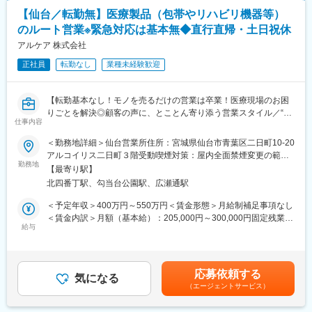
最初は一つの製品を担当いただきシステムと製品専門性を高めて
成果や努力次第で昇給、昇格が可能となります。
【仙台／転勤無】医療製品（包帯やリハビリ機器等）
頂きますが、経験に応じて他のシステムや対応範囲を広げて頂き
20代から役職に就いているものもいるため、年齢に限らず公平な
ます。
評価制度を用意しております。
のルート営業※緊急対応は基本無◆直行直帰・土日祝休
(例)モデル年収：
アルケア 株式会社
【ポジションの魅力】
入社4年目/主任：520万
・長期間の研修を用意しているため職種未経験＆技術的な知識が
正社員
転勤なし
業種未経験歓迎
全く無い方でも立ち上りが可能となっております。
■企業の魅力：
・業界トップクラスの調剤システムやIoT製品を扱っており、業務
・透析用の洗浄剤という観点では、高齢化が進む現代で必要不可
【転勤基本なし！モノを売るだけの営業は卒業！医療現場のお困
を通して最新の技術に触れることが可能です。
欠な装置であり、その装置を洗浄し清潔に保つことの重要性/需要
りごとを解決◎顧客の声に、とことん寄り添う営業スタイル／“ベ
・正社員登用は前提の採用です。就業態度に問題がなければ原則
は高まり今後なくなることは想像しにくいものとなります。
仕事内容
ストなケア”を考え抜き、医療現場と向き合う企業】
登用となり、業界トップクラスシェアを誇る優良企業の正社員と
して安定就業が可能です。（登用率98%、試験ノルマなし）
＜勤務地詳細＞仙台営業所住所：宮城県仙台市青葉区二日町10-20
■仕事内容：
アルコイリス二日町３階受動喫煙対策：屋内全面禁煙変更の範
担当エリアの医療機関および販売代理店に対し提案活動を担って
【同社の魅力】
勤務地
囲：会社の定める事業所（リモートワーク含む）
【最寄り駅】
いただきます。ギプスや包帯、スキンケア製品等の消耗品から、
◆医療業界に貢献：
北四番丁駅、勾当台公園駅、広瀬通駅
リハビリ機器、超音波画像診断装置など、アルケアが扱っている
最新のIoT技術に注力しており、これまで人の手でアナログに行わ
全製品を幅広くご提案いただくことができます。
れていた薬剤管理を、全自動で管理、調整、計測、分包まで対応
＜予定年収＞400万円～550万円＜賃金形態＞月給制補足事項なし
※出張もしくは日帰りにて担当エリアをお持ちいただきます。直行
可能にしました。当社の製品やシステムが、24時間止めてはなら
＜賃金内訳＞月額（基本給）：205,000円～300,000円固定残業手
直帰も可能。
ない医療現場の安心安全や、医療従事者の負担軽減に大きく貢献
給与
当/月：25,000円～50,000円（固定残業時間18時間0分/月）超過し
※製品知識は入社後に身に着けていただきますのでご安心ください
しています。
た時間外労働の残業手当は追加支給＜月給＞230,000円～350,000
◆高いシェアを持つ製品：
円（一律手当を含む）＜昇給有無＞有＜残業手当＞有＜給与補足
■入社後の研修体制：
調剤というニッチな分野で、業界トップクラスのシェアを誇る製
＞※固定残業代は外勤手当として支給いたします。※ご経験・スキ
応募依頼する
入社時の研修と、現場配属後のOJTを実施します。異業界からの
品が多数あります。寡占市場だからこそ、競合製品を使っている
気になる
ルを考慮し、社内規定により決定いたします。■昇給：年1回（7
（エージェントサービス）
中途入社者も多く、安心できる教育体制を整えています。また、
顧客からいかにシェアを獲得するか試行錯誤する面白さがありま
月）■賞与：年2回（3月・9月／※過去実績：4.4ヶ月）賃金はあく
各階層別に分けたスキルアップ研修も用意しております。
す。
までも目安の金額であり、選考を通じて上下する可能性がありま