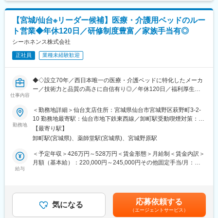
な地域医療や、医療に携わる方々が安心して患者様に向き合える
一包化調剤後の薬を富士フイルム独自の画像認識技術で自動監査
環境の提供に貢献できます。
するシステム。人と機械の二重チェックにより調剤ミスを防ぎ、
【宮城/仙台※リーダー候補】医療・介護用ベッドのルー
薬剤師の負担を軽減。他社と比べ精度と信頼性が高く、大規模病
変更の範囲：会社の定める業務
ト営業◆年休120日／研修制度豊富／家族手当有◎
院や中堅薬局で広く導入される定番製品。
◇次世代型薬剤識別システム PROOFIT iQ
シーホネンス株式会社
入院患者の持参薬をスマホで撮影するだけで、AIが瞬時に高精度
正社員
業種未経験歓迎
識別するシステム。専用機器不要で導入しやすく、省力化に直
結。他社より手軽さとAI精度に強みがあり、人手不足解消を背景
に成長が期待される先進サービス。
◆◇設立70年／西日本唯一の医療・介護ベッドに特化したメーカ
ー／技術力と品質の高さに自信有り◎／年休120日／福利厚生充
■教育制度・環境：
仕事内容
実◆◇
当社製品の知識、医療機器に関する知識等は入社後の研修や
＜勤務地詳細＞仙台支店住所：宮城県仙台市宮城野区萩野町3-2-
OJT、勉強会等でバックアップいたします。約半年～1年かけて一
■業務詳細：
10 勤務地最寄駅：仙台市地下鉄東西線／卸町駅受動喫煙対策：屋
人前になっていただきます。また、離職率も非常に低く、富士フ
医療・介護用ベッドを扱う同社にて、法人営業をお任せ致しま
勤務地
内全面禁煙変更の範囲：会社の定める事業所
イルムグループ基準の充実した福利厚生や各種手当など長期的に
【最寄り駅】
す。
活躍・就業できる環境が整っています。
卸町駅(宮城県)、薬師堂駅(宮城県)、宮城野原駅
既存関係を基盤とした、関係構築型のルート営業が中心です。長
期的な信頼関係を築きながら、顧客に最適な製品提案を行ってい
＜予定年収＞426万円～528万円＜賃金形態＞月給制＜賃金内訳＞
■社風について：
ただきます。
月額（基本給）：220,000円～245,000円その他固定手当/月：
総合職採用の風土が強く様々なキャリアパスがあります。離職率
給与
25,000円～60,000円固定残業手当/月：35,000円～40,000円（固
も非常に低く、富士フイルムグループ基準の充実した福利厚生や
＜シーホネンスベッド営業部＞
定残業時間15時間0分/月）超過した時間外労働の残業手当は追加
各種手当など長期的に活躍・就業できる環境が整っています。
医療用ベッド担当部署で、主に病院、老人ホーム等に販売しま
支給＜月給＞280,000円～345,000円（一律手当を含む）＜昇給有
す。販売会社（代理店）と同行して促進活動を行う場合もありま
無＞有＜残業手当＞有＜給与補足＞※経験・能力・期待度等を総合
■当社の概要：
応募依頼する
す。
気になる
的に考慮して決定します。■昇給：年1回■賞与：年2回賃金はあく
同社は医療業界の中でITシステムのリーディングカンパニーで
（エージェントサービス）
ベッドだけでなく、病院用の家具・備品等も取扱い、患者の療養
までも目安の金額であり、選考を通じて上下する可能性がありま
す。医療業界のIT化が至上命題の中、10年前よりいち早く社内の