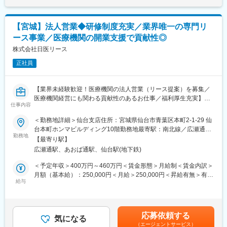
環境を快適にするために各種提案を行います。医療に対する理解
す。月給(月額)は固定手当を含めた表記です。
改革を進めてきました。結果、医療向けシステムが全売上の4割以
と、正しい商品知識が求められます。
上を占めるまでに事業を拡大しました。
＜ケプロコア営業部＞
【宮城】法人営業◆研修制度充実／業界唯一の専門リ
在宅介護用ベッドを、卸事業者や福祉用具レンタル事業者に販売
ース事業／医療機関の開業支援で貢献性◎
します。ケアマネジャーや介護ショップの方に、ベッドのデモン
変更の範囲：会社の定める業務
ストレーション等も行ない、在宅介護用ベッドの正しい使い方の
株式会社日医リース
知識を広めます。
正社員
※どちらかに配属
■業務の特徴：
【業界未経験歓迎！医療機関の法人営業（リース提案）を募集／
・医療・介護ベッドの導入においては、実演デモを通じた提案型
医療機関経営にも関わる貢献性のあるお仕事／福利厚生充実】
営業を行い、現場に即した使い方や価値を伝えていきます。
仕事内容
・製品の安全性・機能性・独自性などを踏まえた付加価値提案型
【はじめに】
＜勤務地詳細＞仙台支店住所：宮城県仙台市青葉区本町2-1-29 仙
の営業スタイルで、やりがいの大きい仕事です。
今回は部署の増員を目的に、法人営業担当を募集します。医療機
台本町ホンマビルディング10階勤務地最寄駅：南北線／広瀬通駅
・顧客ごとに異なるニーズや関係性に応じて提案を組み立てるた
関や開業をお考えの医師などに対して、リース商品の提案をメイ
勤務地
受動喫煙対策：屋内全面禁煙
め、戦略的に商談を進める面白さも魅力です。
【最寄り駅】
ンでお任せします。
・営業エリアは基本的に支店近郊が中心で、外勤時は直行直帰も
広瀬通駅、あおば通駅、仙台駅(地下鉄)
可能なため、自身でスケジュールを調整しながら働くことができ
【業務内容】
＜予定年収＞400万円～460万円＜賃金形態＞月給制＜賃金内訳＞
ます。
病院やクリニック、介護施設などを対象に、医療機器をはじめと
月額（基本給）：250,000円＜月給＞250,000円＜昇給有無＞有＜
するリース提案営業をご担当いただきます。
給与
残業手当＞有＜給与補足＞※スキル・経験に応じて検討いたしま
■入社後の流れ：
■既存・ルート営業（5～6割）：
す。■借り上げ社宅制度有り（条件に合致された方は一部の家賃負
約3週間の導入研修を実施し、企業理解や製品知識のインプット、
既存顧客へのリース商品の提案や追加取引を獲得し、継続的にサ
担で借り上げ社宅を利用）※会社負担金額は上記年収には含まれて
工場研修、営業同行などを通じて基礎を習得していただきます。
ポートいただきます。
いません■昇給：有賃金はあくまでも目安の金額であり、選考を通
その後、配属先にてOJTを中心に実務経験を積みながら、入社後3
応募依頼する
気になる
じて上下する可能性があります。月給(月額)は固定手当を含めた表
～6か月を目安に担当を持ち、営業として独り立ちしていただくイ
（エージェントサービス）
■新規営業（4～5割）：